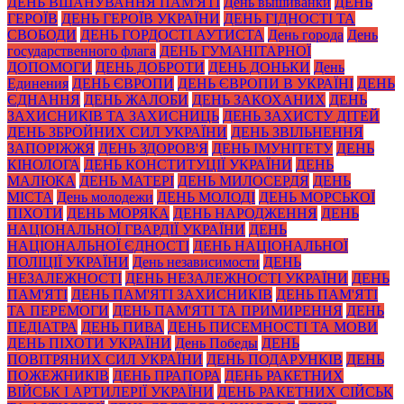
ДЕНЬ ВШАНУВАННЯ ПАМ'ЯТІ
День вышиванки
ДЕНЬ
ГЕРОЇВ
ДЕНЬ ГЕРОЇВ УКРАЇНИ
ДЕНЬ ГІДНОСТІ ТА
СВОБОДИ
ДЕНЬ ГОРДОСТІ АУТИСТА
День города
День
государственного флага
ДЕНЬ ГУМАНІТАРНОЇ
ДОПОМОГИ
ДЕНЬ ДОБРОТИ
ДЕНЬ ДОНЬКИ
День
Единения
ДЕНЬ ЄВРОПИ
ДЕНЬ ЄВРОПИ В УКРАЇНІ
ДЕНЬ
ЄДНАННЯ
ДЕНЬ ЖАЛОБИ
ДЕНЬ ЗАКОХАНИХ
ДЕНЬ
ЗАХИСНИКІВ ТА ЗАХИСНИЦЬ
ДЕНЬ ЗАХИСТУ ДІТЕЙ
ДЕНЬ ЗБРОЙНИХ СИЛ УКРАЇНИ
ДЕНЬ ЗВІЛЬНЕННЯ
ЗАПОРІЖЖЯ
ДЕНЬ ЗДОРОВ'Я
ДЕНЬ ІМУНІТЕТУ
ДЕНЬ
КІНОЛОГА
ДЕНЬ КОНСТИТУЦІЇ УКРАЇНИ
ДЕНЬ
МАЛЮКА
ДЕНЬ МАТЕРІ
ДЕНЬ МИЛОСЕРДЯ
ДЕНЬ
МІСТА
День молодежи
ДЕНЬ МОЛОДІ
ДЕНЬ МОРСЬКОЇ
ПІХОТИ
ДЕНЬ МОРЯКА
ДЕНЬ НАРОДЖЕННЯ
ДЕНЬ
НАЦІОНАЛЬНОЇ ГВАРДІЇ УКРАЇНИ
ДЕНЬ
НАЦІОНАЛЬНОЇ ЄДНОСТІ
ДЕНЬ НАЦІОНАЛЬНОЇ
ПОЛІЦІЇ УКРАЇНИ
День независимости
ДЕНЬ
НЕЗАЛЕЖНОСТІ
ДЕНЬ НЕЗАЛЕЖНОСТІ УКРАЇНИ
ДЕНЬ
ПАМ'ЯТІ
ДЕНЬ ПАМ'ЯТІ ЗАХИСНИКІВ
ДЕНЬ ПАМ'ЯТІ
ТА ПЕРЕМОГИ
ДЕНЬ ПАМ'ЯТІ ТА ПРИМИРЕННЯ
ДЕНЬ
ПЕДІАТРА
ДЕНЬ ПИВА
ДЕНЬ ПИСЕМНОСТІ ТА МОВИ
ДЕНЬ ПІХОТИ УКРАЇНИ
День Победы
ДЕНЬ
ПОВІТРЯНИХ СИЛ УКРАЇНИ
ДЕНЬ ПОДАРУНКІВ
ДЕНЬ
ПОЖЕЖНИКІВ
ДЕНЬ ПРАПОРА
ДЕНЬ РАКЕТНИХ
ВІЙСЬК І АРТИЛЕРІЇ УКРАЇНИ
ДЕНЬ РАКЕТНИХ СІЙСЬК