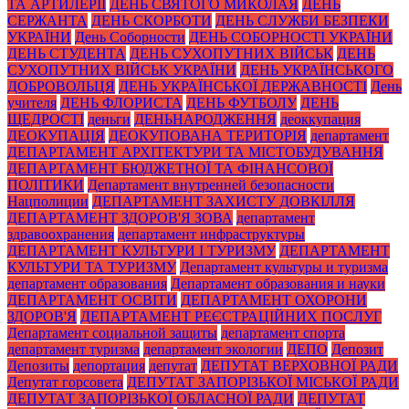
ТА АРТИЛЕРІЇ
ДЕНЬ СВЯТОГО МИКОЛАЯ
ДЕНЬ
СЕРЖАНТА
ДЕНЬ СКОРБОТИ
ДЕНЬ СЛУЖБИ БЕЗПЕКИ
УКРАЇНИ
День Соборности
ДЕНЬ СОБОРНОСТІ УКРАЇНИ
ДЕНЬ СТУДЕНТА
ДЕНЬ СУХОПУТНИХ ВІЙСЬК
ДЕНЬ
СУХОПУТНИХ ВІЙСЬК УКРАЇНИ
ДЕНЬ УКРАЇНСЬКОГО
ДОБРОВОЛЬЦЯ
ДЕНЬ УКРАЇНСЬКОЇ ДЕРЖАВНОСТІ
День
учителя
ДЕНЬ ФЛОРИСТА
ДЕНЬ ФУТБОЛУ
ДЕНЬ
ЩЕДРОСТІ
деньги
ДЕНЬНАРОДЖЕННЯ
деоккупация
ДЕОКУПАЦІЯ
ДЕОКУПОВАНА ТЕРИТОРІЯ
департамент
ДЕПАРТАМЕНТ АРХІТЕКТУРИ ТА МІСТОБУДУВАННЯ
ДЕПАРТАМЕНТ БЮДЖЕТНОЇ ТА ФІНАНСОВОЇ
ПОЛІТИКИ
Департамент внутренней безопасности
Нацполиции
ДЕПАРТАМЕНТ ЗАХИСТУ ДОВКІЛЛЯ
ДЕПАРТАМЕНТ ЗДОРОВ'Я ЗОВА
департамент
здравоохранения
департамент инфраструктуры
ДЕПАРТАМЕНТ КУЛЬТУРИ І ТУРИЗМУ
ДЕПАРТАМЕНТ
КУЛЬТУРИ ТА ТУРИЗМУ
Департамент культуры и туризма
департамент образования
Департамент образования и науки
ДЕПАРТАМЕНТ ОСВІТИ
ДЕПАРТАМЕНТ ОХОРОНИ
ЗДОРОВ'Я
ДЕПАРТАМЕНТ РЕЄСТРАЦІЙНИХ ПОСЛУГ
Департамент социальной защиты
департамент спорта
департамент туризма
департамент экологии
ДЕПО
Депозит
Депозиты
депортация
депутат
ДЕПУТАТ ВЕРХОВНОЇ РАДИ
Депутат горсовета
ДЕПУТАТ ЗАПОРІЗЬКОЇ МІСЬКОЇ РАДИ
ДЕПУТАТ ЗАПОРІЗЬКОЇ ОБЛАСНОЇ РАДИ
ДЕПУТАТ