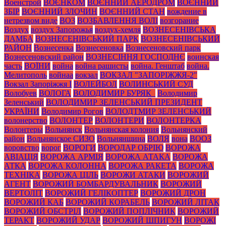
Военстрой
ВОЄНКОМ
ВОЄННИЙ АЕРОДРОМ
ВОЄННИЙ
ЗБІР
ВОЄННИЙ ЗЛОЧИН
ВОЄННИЙ СТАН
вождение в
нетрезвом виде
ВОЗ
ВОЗБАВЛЕННЯ ВОЛІ
возгорание
Воздух
воздух Запорожья
воздух-хемля
ВОЗНЕСЕНІВСЬКА
ДАМБА
ВОЗНЕСЕНІВСЬКИЙ ПАРК
ВОЗНЕСЕНІВСЬКИЙ
РАЙОН
Вознесенка
Вознесеновка
Вознесеновский парк
Вознесеновский район
ВОЗНЕСІННЯ ГОСПОДНЄ
воинская
часть
ВОЇНИ
война
война рашисты
война. Генштаб
война.
Мелитополь
войнаа
вокзал
ВОКЗАЛ "ЗАПОРІЖЖЯ-2"
Вокзал Запоріжжя І
ВОЛЕЙБОЛ
ВОЛИНСЬКИЙ СУД
Волобуев
ВОЛОГА
ВОЛОДИМИР БУРЯК_
Володимир
Зеленський
ВОЛОДИМИР ЗЕЛЕНСЬКИЙ ПРЕЗИДЕНТ
УКРАЇНИ
Володимир Рогов
ВОЛОДТМИР ЗЕЛЕНСЬКИЙ
волонерство
ВОЛОНТЕР
ВОЛОНТЕРИ
ВОЛОНТЕРКА
Волонтеры
Вольнянск
Вольнянская колония
Вольнянский
район
Вольнянское СИЗО
Вольнянщина
ВОЛЯ
вона
ВООЗ
воровство
ворог
ВОРОГИ
ВОРОДАР ОБРІЮ
ВОРОЖА
АВІАЦІЯ
ВОРОЖА АРМІЯ
ВОРОЖА АТАКА
ВОРОЖА
АТКА
ВОРОЖА КОЛОННА
ВОРОЖА РАКЕТА
ВОРОЖА
ТЕХНІКА
ВОРОЖА ЦІЛЬ
ВОРОЖИ АТАКИ
ВОРОЖИЙ
АГЕНТ
ВОРОЖИЙ БОМБАРДУВАЛЬНИК
ВОРОЖИЙ
ВЕРТОЛІТ
ВОРОЖИЙ ГЕЛІКОПТЕР
ВОРОЖИЙ ДРОН
ВОРОЖИЙ КАБ
ВОРОЖИЙ КОРАБЕЛЬ
ВОРОЖИЙ ЛІТАК
ВОРОЖИЙ ОБСТРІЛ
ВОРОЖИЙ ПОПЛІЧНИК
ВОРОЖИЙ
ТЕРАКТ
ВОРОЖИЙ УДАР
ВОРОЖИЙ ШПИГУН
ВОРОЖІ