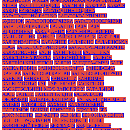
АФЕРИСТКА
АФІША
АФРИКАНСЬКА ЧУМА СВИНЕЙ
АШАН
Б'ЮТІ-ПРОЦЕДУРА
БАБИН ЯР
БАБУРКА
БАБУСЯ
БАБЦЯ
БАВОВНА
БАГАТОДІТНА РОДИНА
БАГАТОДІТНИЙ БАТЬКО
БАГАТОКВАРТИРНИЙ
БУДИНОК
БАГАТОПОВЕРХІВКА
БАГАТОПОВЕРХІВКИ
БАГАТОПОВІРХІВКА
БАЖАННЯ
БАЗА
БАЗА
ВІДПОЧИНКУ
БАЗА ДАНИХ
БАЗА МИРОТВОРЕЦЬ
БАЗПІЛОТНИК
БАЙКЕР
БАЙОВІ ГРАНАТИ
БАКТЕРІЯ
БАЛ ЗРИЗАНТЕМ
БАЛАБИНЕ
БАЛАБИНО
БАЛАБІНСЬКА
КОСА
БАЛАНСОУТРИМУВАЧ
БАЛАНСУЮЧИЙ КАМІНЬ
БАЛАТУВАННЯ
БАЛИ
БАЛИЦЬКИЙ
БАЛІСТИКА
БАЛІСТИЧНА РАКЕТА
БАЛКОВИЙ МІСТ
БАЛКОН
БАЛТІЙСЬКИЙ РЕГІОН
БАЛТІЯ
БАНДЕРА-СМУЗІ
БАНК
БАНКА ПОВНА
БАНКІВСЬКА КАРТА
БАНКІВСЬКА
КАРТКА
БАНКІВСЬКІ КАРТКИ
БАНКІВСЬКІ ОПЕРАЦІЇ
БАНКІРИ
БАНКНОТА
БАНКНОТИ
БАНКОМАТ
БАНКРУТСТВО
БАР
БАРСЕЛОНА
БАСКЕТБОЛ
БАСКЕТБОЛЬНИЙ КЛУБ ЗАПОРІЖЖЯ
БАТАЛЬЙОН
АЗОВ
БАТЬКИ
БАТЬКИ ТА ДІТИ
БАТЬКІВСЬКІ
ОБОВ'ЯЗКИ
БАТЬКІВСЬКІ ПРАВА
БАТЬКІВЩИНА-МАТИ
БАТЬКО
БАТЮШКА
БАХМУТ
БАХМУТСЬКИЙ
НАПРЯМОК
БВИБЦЯ
БВИВСТВО
БДЖОЛЯР
БЕЗ
ДОКУМЕНТІВ
БЕЗ ЖЕРТВ
БЕЗ ЗМІН
БЕЗ ОЗНАК ЖИТТЯ
БЕЗ ПОСТРАЖДАЛИХ
БЕЗ РЕЄСТРАЦІЇ
БЕЗВІЗ
БЕЗВІЗОВИЙ РЕЖИМ
БЕЗГЛУЗДЯ
БЕЗДІЯЛЬНІСТЬ