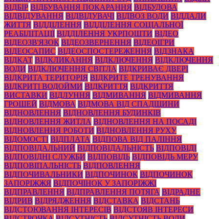
ВІДБІР
ВІДБУВАННЯ ПОКАРАННЯ
ВІДБУДОВА
ВІДВІДУВАННЯ
ВІДВІДУВАЧІ
ВІДВОЗ ВОДИ
ВІДДАЛИ
ЖИТТЯ
ВІДДІЛЕННЯ
ВІДДІЛЕННЯ СОЦІАЛЬНОЇ
РЕАБІЛІТАЦІЇ
ВІДДІЛЕННЯ УКРПОШТИ
ВІДЕО
ВІДЕОЗВ'ЯЗОК
ВІДЕОЗВЕРНЕННЯ
ВІДЕОІГРИ
ВІДЕОСАПИС
ВІДЕОСПОСТЕРЕЖЕННЯ
ВІДЗНАКА
ВІДКАТ
ВІДКЛИКАННЯ
ВІДКЛЮЧЕННЯ
ВІДКЛЮЧЕННЯ
ВОДИ
ВІДКЛЮЧЕННЯ СВІТЛА
ВІДКРИВАЄ ДВЕРІ
ВІДКРИТА ТЕРИТОРІЯ
ВІДКРИТЕ ТРЕНУВАННЯ
ВІДКРИТІ ВОДОЙМИ
ВІДКРИТТЯ
ВІДКРИТТЯ
ВИСТАВКИ
ВІДЛУННЯ
ВІДМИВАННЯ
ВІДМИВАННЯ
ГРОШЕЙ
ВІДМОВА
ВІДМОВА ВІД СПАДЩИНИ
ВІДНОВЛЕННЯ
ВІДНОВЛЕННЯ БУДИНКІВ
ВІДНОВЛЕННЯ ЖИТЛА
ВІДНОВЛЕННЯ НА ПОСАДІ
ВІДНОВЛЕННЯ РОБОТИ
ВІДНОВЛЕННЯ РУХУ
ВІДОМОСТІ
ВІДПЛАТА
ВІДПОВА ВІД ПАЛІННЯ
ВІДПОВІДАЛЬНИЙ
ВІДПОВІДАЛЬНІСТЬ
ВІДПОВІДІ
ВІДПОВІДНІ СЛУЖБИ
ВІДПОВІДЬ
ВІДПОВІДЬ МЕРУ
ВІДПОВІПАЛЬНІСТЬ
ВІДПОВЛЕННЯ
ВІДПОЧИВАЛЬНИКИ
ВІДПОЧИНОК
ВІДПОЧИНОК
ЗАПОРІЖЖЯ
ВІДПОЧІНОК У ЗАПОРІЖЖІ
ВІДПРАВЛЕННЯ
ВІДПРАВЛЕННЯ ПОТЯГА
ВІДРАДНЕ
ВІДРИВ
ВІДРЯДЖЕННЯ
ВІДСТАВКА
ВІДСТАНЬ
ВІДСТОЮВАННЯ ІНТЕРЕСІВ
ВІДСТОЯВ ІНТЕРЕСИ
ВІДСТРОЧКА
ВІДСУТНІСТЬ
ВІДСУТНІСТЬ ВОДИ