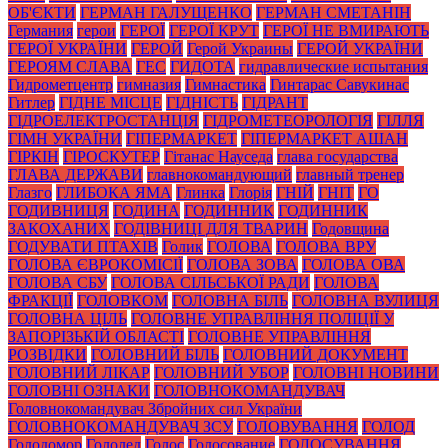
ОБ'ЄКТИ
ГЕРМАН ГАЛУЩЕНКО
ГЕРМАН СМЕТАНІН
Германия
герои
ГЕРОЇ
ГЕРОЇ КРУТ
ГЕРОЇ НЕ ВМИРАЮТЬ
ГЕРОЇ УКРАЇНИ
ГЕРОЙ
Герой Украины
ГЕРОЙ УКРАЇНИ
ГЕРОЯМ СЛАВА
ГЕС
ГИДОТА
гидравлические испытания
Гидрометцентр
гимназия
Гимнастика
Гинтарас Савукинас
Гитлер
ГІДНЕ МІСЦЕ
ГІДНІСТЬ
ГІДРАНТ
ГІДРОЕЛЕКТРОСТАНЦІЯ
ГІДРОМЕТЕОРОЛОГІЯ
ГІЛЛЯ
ГІМН УКРАЇНИ
ГІПЕРМАРКЕТ
ГІПЕРМАРКЕТ АШАН
ГІРКІН
ГІРОСКУТЕР
Гітанас Науседа
глава государства
ГЛАВА ДЕРЖАВИ
главнокомандующий
главный тренер
Глазго
ГЛИБОКА ЯМА
Глинка
Глорія
ГНІЙ
ГНІТ
ГО
ГОДИВНИЦЯ
ГОДИНА
ГОДИННИК
ГОДИННИК
ЗАКОХАНИХ
ГОДІВНИЦІ ДЛЯ ТВАРИН
Годовщина
ГОДУВАТИ ПТАХІВ
Голик
ГОЛОВА
ГОЛОВА ВРУ
ГОЛОВА ЄВРОКОМІСІЇ
ГОЛОВА ЗОВА
ГОЛОВА ОВА
ГОЛОВА СБУ
ГОЛОВА СІЛЬСЬКОЇ РАДИ
ГОЛОВА
ФРАКЦІЇ
ГОЛОВКОМ
ГОЛОВНА БІЛЬ
ГОЛОВНА ВУЛИЦЯ
ГОЛОВНА ЦІЛЬ
ГОЛОВНЕ УПРАВЛІННЯ ПОЛІЦІЇ У
ЗАПОРІЗЬКІЙ ОБЛАСТІ
ГОЛОВНЕ УПРАВЛІННЯ
РОЗВІДКИ
ГОЛОВНИЙ БІЛЬ
ГОЛОВНИЙ ДОКУМЕНТ
ГОЛОВНИЙ ЛІКАР
ГОЛОВНИЙ УБОР
ГОЛОВНІ НОВИНИ
ГОЛОВНІ ОЗНАКИ
ГОЛОВНОКОМАНДУВАЧ
Головнокомандувач Збройних сил України
ГОЛОВНОКОМАНДУВАЧ ЗСУ
ГОЛОВУВАННЯ
ГОЛОД
Голодомор
Гололед
Голос
Голосование
ГОЛОСУВАННЯ