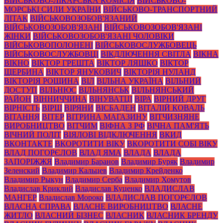
ВІЙСЬКОВО-ЛІКАРСЬКА КОМІСІЯ
ВІЙСЬКОВО-
МОРСЬКІ СИЛИ УКРАЇНИ
ВІЙСЬКОВО-ТРАНСПОРТНИЙ
ЛІТАК
ВІЙСЬКОВОЗОБОВ'ЯЗАНИЙ
ВІЙСЬКОВОЗОБОВ'ЯЗАНІ
ВІЙСЬКОВОЗОБОВ'ЯЗАНІ
ЖІНКИ
ВІЙСЬКОВОЗОБОВ'ЯЗАНІ ЧОЛОВІКИ
ВІЙСЬКОВОПОЛОНЕНІ
ВІЙСЬКОВОСЛУЖБОВЕЦЬ
ВІЙСЬКОВОСЛУЖБОВЦІ
ВІКДЛЮЧЕННЯ СВІТЛА
ВІКНА
ВІКНО
ВІКТОР ГРЕШТА
ВІКТОР ЛЯШКО
ВІКТОР
ЩЕРБИНА
ВІКТОР ЯНУКОВИЧ
ВІКТОРІЯ НУЛАНД
ВІКТОРІЯ РОЩИНА
ВІЛ
ВІЛЬНА УКРАЇНА
ВІЛЬНИЙ
ДОСТУП
ВІЛЬНЮС
ВІЛЬНЯНСЬК
ВІЛЬНЯНСЬКИЙ
РАЙОН
ВІННИЧЧИНА
ВІНУВАТЦІ
ВІРА
ВІРНИЙ ДРУГ
ВІРНІСТЬ
ВІРШ
ВІРЯНИ
ВІСБАДЕН
ВІТАЛІЙ КОВАЛЬ
ВІТАННЯ
ВІТЕР
ВІТРИНА МАГАЗИНУ
ВІТЧИЗНЯНЕ
ВИРОБНИЦТВО
ВІТЧИМ
ВІФНА З РФ
ВІЧНА ПАМ'ЯТЬ
ВІЧНИЙ ПОЛІТ
ВІЯЛОВІ ВІДКЛЮЧЕННЯ
ВКИД
ВКОНТАКТЕ
ВКОРОТИТИ ВІКУ
ВКОРОТИТИ СОБІ ВІКУ
ВЛАД ПОГОРЄЛОВ
ВЛАД ЯМА
ВЛАДА
ВЛАДА
ЗАПОРІЖЖЯ
Владимир Баранов
Владимир Буряк
Владимир
Зеленский
Владимир Кальцев
Владимир Крейденко
Владимир Рыкун
Владимир Серба
Владимир Хомутов
Владислав Криклий
Владислав Куценко
ВЛАДИСЛАВ
МАНГЕР
Владислав Мороко
ВЛАДИСЛАВ ПОГОРЄЛОВ
ВЛАСНА СПРАВА
ВЛАСНЕ ВИРОБНИЦТВО
ВЛАСНЕ
ЖИТЛО
ВЛАСНИЙ БІЗНЕС
ВЛАСНИК
ВЛАСНИК БРЕНДУ