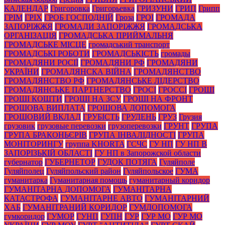
КАЛЕНДАР
Григоровка
Григорьевка
ГРИЗУНИ
ГРИП
Грипп
ГРІМ
ГРІХ
ГРОБ ГОСПОДНІЙ
Гроза
ГРОІ
ГРОМАДА
ЗАПОРІЖЖЯ
ГРОМАДИ ЗАПОРІЖЖЯ
ГРОМАДСЬКА
ОРГАНІЗАЦІЯ
ГРОМАДСЬКА ПРИЙМАЛЬНЯ
ГРОМАДСЬКЕ МІСЦЕ
громадський транспорт
ГРОМАДСЬКІ РОБОТИ
ГРОМАДСЬКІСТЬ
громады
ГРОМАДЯНИ РОСІЇ
ГРОМАДЯНИ РФ
ГРОМАДЯНИ
УКРАЇНИ
ГРОМАДЯНСКА ВІЙНА
ГРОМАДЯНСТВО
ГРОМАДЯНСТВО РФ
ГРОМАДЯНСЬКЕ ЛІДЕРСТВО
ГРОМАДЯНСЬКЕ ПАРТНЕРСТВО
ГРОСІ
ГРОССІ
ГРОШІ
ГРОШІ КОШТИ
ГРОШІ НА ЗСУ
ГРОШІ НА ФРОНТ
ГРОШОВА ВИПЛАТА
ГРОШОВА ДОПОМОГА
ГРОШОВИЙ ВКЛАД
ГРУБІСТЬ
ГРУДЕНЬ
ГРУЗ
Грузия
грузовик
грузовые перевозки
грузоперевозки
ГРУНТ
ГРУПА
ГРУПА БРАКОНЬЄРІВ
ГРУПА ІНВАЛІДНОСТІ
ГРУПА
МОНІТОРИНГУ
группа KHORTA
ГСЧС
ГУ НП
ГУ НП В
ЗАПОРІЗЬКІЙ ОБЛАСТІ
ГУ НП в Запорожской области
губернатор
ГУБЕРНЕТОР
ГУДОК ПОТЯГА
Гуляйполе
Гуляйполец
Гуляйпольский район
Гуляйпольское
ГУМА
гуманитарка
Гуманитарная помощь
гуманитарный коридор
ГУМАНІТАРНА ДОПОМОГА
ГУМАНІТАРНА
КАТАСТРОФА
ГУМАНІТАРНЕ АВТО
ГУМАНІТАРНИЙ
ХАБ
ГУМАНІТРАНИЙ КОРИДОР
ГУМДОПОМОГА
гумкоридор
ГУМОР
ГУНП
ГУПН
ГУР
ГУР МО
ГУР МО