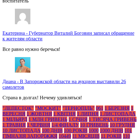
воспитатель
Екатерина
-
Губернатор Виталий Боговин записал обращение
к жителям области
Все равно нужно беречься!
Диана
-
В Запорожской области на аукцион выставили 26
самолетов
Страна в долгах! Нечему удивляться!
"ЛЕПЕСТОК"
"МОСКИТ"
"ТЕРНОПІЛЬ"
061
1 БЕРЕЗНЯ
1
ВЕРЕСНЯ
1 ЖОВТНЯ
1 КВІТНЯ
1 ЛИПНЯ
1 ЛИСТОПАДА
1 МІЛЬЯРД
1 МЛН ГРИВЕНЬ
1 СІЧНЯ
1 ТИСЯЧА ГРИВЕНЬ
1 ТРАВНЯ
1 ЧЕРВНЯ
1/4 ФІНАЛУ
10 ГРИВЕНЬ
10 ГРУДНЯ
10 ЛИСТОПАДА
100 ДНІВ
100 РОКІВ
1000
1000 ДНІВ
101
ГІМНАЗІЯ ЗАПОРІЖЖЯ
10449
11 МІСЯЦІВ
11 РОКІВ
110