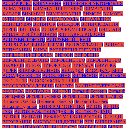
ВИЛОВ РИБИ
ВИЛУЧЕННЯ
ВИЛУЧЕННЯ АВТОМОБІЛЯ
ВИМАГАННЯ
ВИМАГАННЯ ГРОШЕЙ
ВИМАГАННЯ
ХАБАРЯ
ВИМАГАЧІ
ВИМІРЮВАННЯ
ВИМОГА
ВИМОГА
ЗУПИНКИ
ВИМОГИ
ВИНАГОРОДА
ВИНАХІДНИК
ВИНИЩУВАЧ
ВИНЯТОК
ВИПАДОК
ВИПИЛЮВАННЯ
ДЕРЕВ
ВИПЛАТА
ВИПЛАТА КОМПЕНСАЦІЇ
ВИПЛАТИ
ВИПЛАТИ ВІЙСЬКОВИМ
ВИПРАВНА КОЛОНІЯ
ВИПРАВНІ РОБОТИ
ВИПРАВНОЙ ЦЕНТР
ВИПРОБУВАЛЬНИЙ ТЕРМІН
ВИПРОБУВАННЯ
ВИПУСК
ВИПУСКНИК
ВИРВА
ВИРІШЕННЯ ПИТАННЯ
ВИРІШЕННЯ ПРОБЛЕМ
ВИРОБИ
ВИРОБНИК
ВИРОБНИКИ ДРОНІВ
ВИРОБНИЦТВО
ВИРОБНИЦТВО
ШАХЕДІВ
ВИРОК
ВИРОК СУДУ
ВИРУБКА
ВИРУБКА
ДЕРЕВ
ВИРУБКА ЯЛИНОК
ВИСАДКА
ВИСАДКА ДЕРЕВ
ВИСАДКА КВІТІВ
ВИСЕЛЕННЯ
ВИСНОВОК
ВИСНОВОК
ЕКСТЕРТІВ
ВИСОКОВОЛЬТНІ ЛІНІЇ
ВИСОКОПОСАДОВЕЦЬ
ВИСОТА
ВИСПУП ГУРТУ СКАЙ
ВИСТАВА
ВИСТАВКА
ВИСТУП
Виталий Боговин
Виталий
Гончаренко
Виталий Змиенко
Виталий Ким
Виталий Кличко
Виталий Олешко
Виталий Тишечко
Виталий Толочек
Виталий Туринок
ВИТВІР МИСТЕЦТВА
ВИТОК
ВИТОК
ГАЗУ
ВИТОК НАФТОПРОДУКТІВ
ВИТОК РАДІАЦІЇ
ВИТОРГ
ВИТРАТИ
ВИФЛЕЄМСЬКИЙ ВОГОНЬ
ВИХІДНІ
ВИХОВАННЯ
ВИХОВАННЯ ДИТИНИ
ВИЧ
ВИШИВАНКА
ВИЩІЙ АНТИКОРУПЦІЙНИЙ СУД
ВИЯВЛЕННЯ
ВІДБІЙ