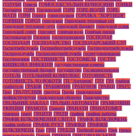
ГОЛУБИ
Гомель
ГОМОСЕКСУАЛЬНІ ВІДНОСИНИ
ГОНКИ
Гончарук
ГОРА
Гординский
ГОРЕ
ГОРЕ-ВОДІЙ
ГОРЕ-
МАТИ
ГОРИ
Горига
горисполком
ГОРІЛКА "ХОРТИЦЯ"
ГОРІННЯ
ГОРОД
городские
Городские тепловые сет
Городские тепловые сети
городской бюджет
городской пляж
Городской совет
горсовет
горячая вода
Горячая линия
Госгеокадастр
Госкино
госпитализация
ГОСПОДАР
ГОСПОДАРІ
ГОСПОДАРСТВО
ГОСПОДАРСЬКИЙ СУД
Госпотребслужба
Госпробпотребслужба
Госпродпотребслужба
Госпродслужба
Госпролпотребслужба
госрегулирование
Госспецсвязь
ГОСТИННІСТЬ
ГОСТОМЕЛЬ
ГОСТРА
КИШКОВА ІНФЕКЦІЯ
государственная измена
государственный бюджет
государство
Госэкоинспекция
ГОТЕЛЬ
ГОТЕЛЬНИЙ КОМПЛЕКС
ГОТОВНІСТЬ
ГОТОВНІСТЬ ДО РОБОТИ
ГП "Антонов"
ГПУ
ГРА
грабеж
грабители
ГРАБІЖ
ГРАБІЖНИК
ГРАБУНОК
ГРАВЦІ
ГРАГС
Град
ГРАДУСНИК
градусы
Грады
гражданская
инфраструктура
гражданская оборона
Гражданство
ГРАЛЬНИЙ ЗАКЛАД
ГРАЛЬНІ АВТОМАТИ
ГРАМОДЯНИ
УКРАЇНИ
ГРАМОТА
Граната
ГРАНАТИ
ГРАНАТОМЕТ
граница
грант
ГРАНТИ
ГРАТИ
график
график работы
ГРАФІК ВІДКЛЮЧЕННЯ СВІТЛА
ГРАФІК ВІДКЛЮЧЕНЬ
графік роботи
ГРАФІК РУХУ
ГРАФІКИ
ГРАФІКИ
ВІДКЛЮЧЕНЬ
Грач
ГРВІ
ГРЕБЛЯ
Гребной канал
Грек
греко-
римская борьба
Греция
ГРИВНЯ
ГРИГОРІАНСЬКИЙ