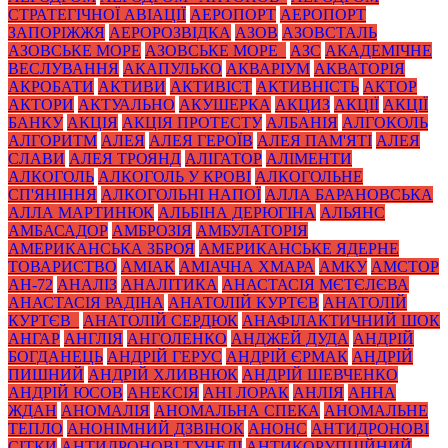
СТРАТЕГІЧНОЇ АВІАЦІЇ
АЕРОПОРТ
АЕРОПОРТ
ЗАПОРІЖЖЯ
АЕРОРОЗВІДКА
АЗОВ
АЗОВСТАЛЬ
АЗОВСЬКЕ МОРЕ
АЗОВСЬКЕ МОРЕ_
АЗС
АКАДЕМІЧНЕ
ВЕСЛУВАННЯ
АКАПУЛЬКО
АКВАРІУМ
АКВАТОРІЯ
АКРОБАТИ
АКТИВИ
АКТИВІСТ
АКТИВНІСТЬ
АКТОР
АКТОРИ
АКТУАЛЬНО
АКУШЕРКА
АКЦИЗ
АКЦІЇ
АКЦІЇ
БАНКУ
АКЦІЯ
АКЦІЯ ПРОТЕСТУ
АЛБАНІЯ
АЛГОКОЛЬ
АЛГОРИТМ
АЛЕЯ
АЛЕЯ ГЕРОЇВ
АЛЕЯ ПАМ'ЯТІ
АЛЕЯ
СЛАВИ
АЛЕЯ ТРОЯНД
АЛІГАТОР
АЛІМЕНТИ
АЛКОГОЛЬ
АЛКОГОЛЬ У КРОВІ
АЛКОГОЛЬНЕ
СП'ЯНІННЯ
АЛКОГОЛЬНІ НАПОЇ
АЛЛА БАРАНОВСЬКА
АЛЛА МАРТИНЮК
АЛЬБІНА ДЕРЮГІНА
АЛЬЯНС
АМБАСАДОР
АМБРОЗІЯ
АМБУЛАТОРІЯ
АМЕРИКАНСЬКА ЗБРОЯ
АМЕРИКАНСЬКЕ ЯДЕРНЕ
ТОВАРИСТВО
АМІАК
АМІАЧНА ХМАРА
АМКУ
АМСТОР
АН-72
АНАЛІЗ
АНАЛІТИКА
АНАСТАСІЯ МЄТЄЛЄВА
АНАСТАСІЯ РАДІНА
АНАТОЛІЙ КУРТЄВ
АНАТОЛІЙ
КУРТЄВ_
АНАТОЛІЙ СЕРДЮК
АНАФІЛАКТИЧНИЙ ШОК
АНГАР
АНГЛІЯ
АНГОЛЕНКО
АНДЖЕЙ ДУДА
АНДРІЙ
БОГДАНЕЦЬ
АНДРІЙ ГЕРУС
АНДРІЙ ЄРМАК
АНДРІЙ
ПИШНИЙ
АНДРІЙ ХЛИВНЮК
АНДРІЙ ШЕВЧЕНКО
АНДРІЙ ЮСОВ
АНЕКСІЯ
АНІ ЛОРАК
АНЛІЯ
АННА
ЖДАН
АНОМАЛІЯ
АНОМАЛЬНА СПЕКА
АНОМАЛЬНЕ
ТЕПЛО
АНОНІМНИЙ ДЗВІНОК
АНОНС
АНТИДРОНОВІ
СІТКИ
АНТИДРОНОВІ ТУНЕЛІ
АНТИКОРУПЦІЙНИЙ