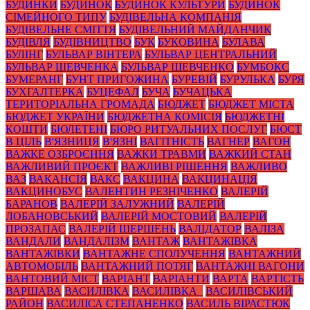
БУДИНКИ
БУДИНОК
БУДИНОК КУЛЬТУРИ
БУДИНОК
СІМЕЙНОГО ТИПУ
БУДІВЕЛЬНА КОМПАНІЯ
БУДІВЕЛЬНЕ СМІТТЯ
БУДІВЕЛЬНИЙ МАЙДАНЧИК
БУДІВЛЯ
БУДІВНИЦТВО
БУК
БУКОВИНА
БУЛАВА
БУЛІНГ
БУЛЬВАР ВІНТЕРА
БУЛЬВАР ЦЕНТРАЛЬНИЙ
БУЛЬВАР ШЕВЧЕНКА
БУЛЬВАР ШЕВЧЕНКО
БУМБОКС
БУМЕРАНГ
БУНТ ПРИГОЖИНА
БУРЕВІЙ
БУРУЛЬКА
БУРЯ
БУХГАЛТЕРКА
БУЦЕФАЛ
БУЧА
БУЧАЦЬКА
ТЕРИТОРІАЛЬНА ГРОМАДА
БЮДЖЕТ
БЮДЖЕТ МІСТА
БЮДЖЕТ УКРАЇНИ
БЮДЖЕТНА КОМІСІЯ
БЮДЖЕТНІ
КОШТИ
БЮЛЕТЕНІ
БЮРО РИТУАЛЬНИХ ПОСЛУГ
БЮСТ
В ЦІЛЬ
В'ЯЗНИЦЯ
В'ЯЗНІ
ВАГІТНІСТЬ
ВАГНЕР
ВАГОН
ВАЖКЕ ОЗБРОЄННЯ
ВАЖКИ ТРАВМИ
ВАЖКИЙ СТАН
ВАЖЛИВИЙ ПРОЄКТ
ВАЖЛИВІ РІШЕННЯ
ВАЖЛИВО
ВАЗ
ВАКАНСІЯ
ВАКС
ВАКЦИНА
ВАКЦИНАЦІЯ
ВАКЦИНОБУС
ВАЛЕНТИН РЕЗНІЧЕНКО
ВАЛЕРІЙ
БАРАНОВ
ВАЛЕРІЙ ЗАЛУЖНИЙ
ВАЛЕРІЙ
ЛОБАНОВСЬКИЙ
ВАЛЕРІЙ МОСТОВИЙ
ВАЛЕРІЙ
ПРОЗАПАС
ВАЛЕРІЙ ШЕРШЕНЬ
ВАЛІДАТОР
ВАЛІЗА
ВАНДАЛИ
ВАНДАЛІЗМ
ВАНТАЖ
ВАНТАЖІВКА
ВАНТАЖІВКИ
ВАНТАЖНЕ СПОЛУЧЕННЯ
ВАНТАЖНИЙ
АВТОМОБІЛЬ
ВАНТАЖНИЙ ПОТЯГ
ВАНТАЖНІ ВАГОНИ
ВАНТОВИЙ МІСТ
ВАРІАНТ
ВАРІАНТИ
ВАРТА
ВАРТІСТЬ
ВАРШАВА
ВАСИЛІВКА
ВАСИЛІВКА_
ВАСИЛІВСЬКИЙ
РАЙОН
ВАСИЛІСА СТЕПАНЕНКО
ВАСИЛЬ ВІРАСТЮК