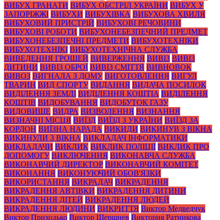
ВИБУХ ГРАНАТИ
ВИБУХ ОБСТРІЛ УКРАЇНИ
ВИБУХ У
ЗАПОРІЖЖІ
ВИБУХИ
ВИБУХІВКА
ВИБУХОВА ХВИЛЯ
ВИБУХОВИЙ ПРИСТРІЙ
ВИБУХОВІ РЕЧОВИНИ
ВИБУХОВІ РОБОТИ
ВИБУХОНЕБЕЗПЕЧНИЙ ПРЕДМЕТ
ВИБУХОНЕБЕЗПЕЧНІ ПРЕДМЕТИ
ВИБУХОТЕХНІКИ
ВИБУХОТЕХНІКІ
ВИБУХОТЕХНІЧНА СЛУЖБА
ВИВЕДЕННЯ ГРОШЕЙ
ВИВЕРЖЕННЯ
ВИВІЗ
ВИВІЗ
ДИТИНИ
ВИВІЗ ОБРОЇ
ВИВІЗ СМІТТЯ
ВИВНОВОК
ВИВОЗ
ВИГНАЛА З ДОМУ
ВИГОТОВЛЕННЯ
ВИГУЛ
ТВАРИН
ВИД СПОРТУ
ВИДАННЯ
ВИДАЧА ПОСИЛОК
ВИДІЛЕННЯ ЗЕМЛІ
ВИДІЛЕННЯ КОШТІА
ВИДІЛЕННЯ
КОШТІВ
ВИДОБУВАННЯ
ВИДОБУТОК ГАЗУ
ВИДОВИЩЕ
ВИДРА
ВИЗВОЛЕННЯ
ВИЗНАННЯ
ВИЗНАЧНІ МІСЦЯ
ВИЇЗД
ВИЇЗД З УКРАЇНИ
ВИЇЗД ЗА
КОРДОН
ВИЇЗНА НАРАДА
ВИКИДИ
ВИКИНУВ З ВІКНА
ВИКИНУЛИ З ВІКНА
ВИКЛАДАЧ ІНФОРМАТИКИ
ВИКЛАДАЧИ
ВИКЛИК
ВИКЛИК ПОЛІЦІЇ
ВИКЛИК ПРО
ДОПОМОГУ
ВИКЛЮЧЕННЯ
ВИКОНАВЧА СЛУЖБА
ВИКОНАВЧИЙ ДИРЕКТОР
ВИКОНАВЧИЙ КОМІТЕТ
ВИКОНАННЯ
ВИКОНУЮЧИЙ ОБОВ'ЯЗКИ
ВИКОРИСТАННЯ
ВИКРАДАЧ
ВИКРАДЕННЯ
ВИКРАДЕННЯ АВТІВКИ
ВИКРАДЕННЯ ДИТИНИ
ВИКРАДЕННЯ ДІТЕЙ
ВИКРАДЕННЯ ЛЮДЕЙ
ВИКРАДЕННЯ ЛЮДИНИ
ВИКРИТТЯ
Виктор Медведчук
Виктор Приходько
Виктор Шершнев
Виктория Ратникова