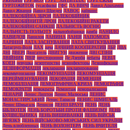
УКРАЇНИ
ГУР МОУ
ГУРТ "АНТИТІЛА"
ГУРТ СКАЙ
ГУРТОЖИТОК
гусасфальт
ГФС
ДА ВІНЧІ
Давид Арахамия
Давид Жвания
Давид Шредер
ДАВОС
дайвинг
ДАЛЕКОБІЙНА ЗБРОЯ
ДАЛЕКОБІЙНИК
ДАЛЕКОБІЙНИТЙ ДРОН
ДАЛЕКОБІЙНІ РАКЕТИ
ДАЛЕКОБІЙНІ САНКЦІЇ
ДАЛЬНІСТЬ ВОГНЮ
ДАЛЬНІСТЬ ПОЛЬОТУ
дальнобойщики
дамба
ДАНИЛО
ДАВИДОВ
Данилов
ДАНИНА
ДАНІЯ
ДАПОМОГА
ДАРІННЯ
ДАТА ЗАСНУВАННЯ
ДАТА СВЯТКУВАННЯ
Датагруп-Воля
ДАХ
дача
ДАЧНИЙ КООПЕРАТИВ
ДБР
ДВА
ДНІ
ДВЕРІ
Двигатель
ДВИГУН
движение
ДВІ СТІНИ
ДВІЙНИК
ДВІР
двустороннее
Де Дзерби
дебаты
ДЕВІД
КОЕН
девушка
дезертирство
дезинфекторы
Дезинфекция
ДЕЗІНФОРМАЦІЯ
декларация
декларирование
декоммунизация
ДЕКОМУНІЗАЦІЯ
ДЕКОМУНІЗАЦІЯ
ПЕРЕЙМЕНУВАННЯ
ДЕКОРАЦІЯ
ДЕМЕНЦІЯ
ДЕМОБІЛІЗАЦІЯ
ДЕМОГРАФІЧНА КРИЗА
ДЕМОГРАФІЯ
ДЕМОКРАТІЯ
демократы
Демонтаж
деморализация
ДЕНАРІЙ
Денис Липтон
Денис Малюська
ДЕНИС
МОНАСТИРСЬКИЙ
Денис Тарасов
ДЕНИС ШМИГАЛЬ
Денис Шмыгаль
Денисов
ДЕНІЗ БРАУН
ДЕНЬ
ДЕНЬ
БІБЛІОТЕК
ДЕНЬ БОРОТЬБИ ПРОТИ ФАШИЗМУ
ДЕНЬ
БУДІВЕЛЬНИКА
ДЕНЬ ВИШИВАНКИ
ДЕНЬ ВІЙСЬК
ЗВ'ЯЗКУ
ДЕНЬ ВІЙСЬКОВО-МОРСЬКИХ СИЛ УКРАЇНИ
День влюбленных
ДЕНЬ ВОЛОНТЕРА
ДЕНЬ ВЧИТЕЛЯ