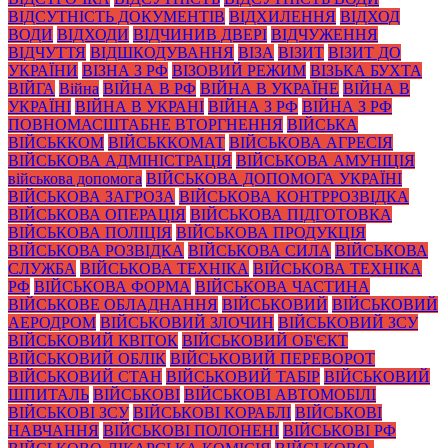
ВІДСУТНІСТЬ ДОКУМЕНТІВ
ВІДХИЛЕННЯ
ВІДХОД
ВОДИ
ВІДХОДИ
ВІДЧИНИВ ДВЕРІ
ВІДЧУЖЕННЯ
ВІДЧУТТЯ
ВІДШКОДУВАННЯ
ВІЗА
ВІЗИТ
ВІЗИТ ДО
УКРАЇНИ
ВІЗНА З РФ
ВІЗОВИЙ РЕЖИМ
ВІЗЬКА БУХТА
ВІЙГА
Війна
ВІЙНА В РФ
ВІЙНА В УКРАЇНЕ
ВІЙНА В
УКРАЇНІ
ВІЙНА В УКРАНІ
ВІЙНА З РФ
ВІЙНА З РФ
ПОВНОМАСШТАБНЕ ВТОРГНЕННЯ
ВІЙСЬКА
ВІЙСЬККОМ
ВІЙСЬККОМАТ
ВІЙСЬКОВА АГРЕСІЯ
ВІЙСЬКОВА АДМІНІСТРАЦІЯ
ВІЙСЬКОВА АМУНІЦІЯ
військова допомога
ВІЙСЬКОВА ДОПОМОГА УКРАЇНІ
ВІЙСЬКОВА ЗАГРОЗА
ВІЙСЬКОВА КОНТРРОЗВІДКА
ВІЙСЬКОВА ОПЕРАЦІЯ
ВІЙСЬКОВА ПІДГОТОВКА
ВІЙСЬКОВА ПОЛІЦІЯ
ВІЙСЬКОВА ПРОДУКЦІЯ
ВІЙСЬКОВА РОЗВІДКА
ВІЙСЬКОВА СИЛА
ВІЙСЬКОВА
СЛУЖБА
ВІЙСЬКОВА ТЕХНІКА
ВІЙСЬКОВА ТЕХНІКА
РФ
ВІЙСЬКОВА ФОРМА
ВІЙСЬКОВА ЧАСТИНА
ВІЙСЬКОВЕ ОБЛАДНАННЯ
ВІЙСЬКОВИЙ
ВІЙСЬКОВИЙ
АЕРОДРОМ
ВІЙСЬКОВИЙ ЗЛОЧИН
ВІЙСЬКОВИЙ ЗСУ
ВІЙСЬКОВИЙ КВІТОК
ВІЙСЬКОВИЙ ОБ'ЄКТ
ВІЙСЬКОВИЙ ОБЛІК
ВІЙСЬКОВИЙ ПЕРЕВОРОТ
ВІЙСЬКОВИЙ СТАН
ВІЙСЬКОВИЙ ТАБІР
ВІЙСЬКОВИЙ
ШПИТАЛЬ
ВІЙСЬКОВІ
ВІЙСЬКОВІ АВТОМОБІЛІ
ВІЙСЬКОВІ ЗСУ
ВІЙСЬКОВІ КОРАБЛІ
ВІЙСЬКОВІ
НАВЧАННЯ
ВІЙСЬКОВІ ПОЛОНЕНІ
ВІЙСЬКОВІ РФ