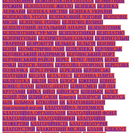
БЕЗЗАКОННЯ
БЕЗКОНТАКТНА ОПЛАТА
БЕЗМИТНИЙ
РРЕЖИМ
БЕЗОПЛАТНЕ ЖИТЛО
БЕЗПЕКА
БЕЗПЕКА
ДЕРЖАВИ
БЕЗПЕКА МІСТЯН
БЕЗПЕКА УКРАЇНИ
БЕЗПЕКОВА УГОДА
БЕЗПЕКОВИЙ ДОГОВІР
БЕЗПЕЧНЕ
МІСЦЕ
БЕЗПЕЧНЕ РІЗДВО
БЕЗПЕЧНІ ВУЛИЦІ
БЕЗПІЛОТНИЙ ЛЕТАЛЬНИЙ АПАРАТ
БЕЗПІЛОТНИК
БЕЗПІЛОТНИК ГУР МОУ
БЕЗПІЛОТНИКИ
БЕЗПЛАТНО
БЕЗПРИТУЛЬНІ
БЕЗПРИТУЛЬНІ СОБАКИ
БЕЗПРИТУЛЬНІ
ТВАРИНИ
БЕЗРОБІТТЯ
БЕЛЬБЕК
БЕЛЬГІЯ
БЕНЗИН
БЕНІН
БЕОМЕТРИЧНІ ДАНІ
БЕПЕЗПЕКА
БЕРДЯНСЬК
БЕРДЯНСЬКИЙ НАПРЯМОК
БЕРДЯНСЬКИЙ ПОРТ
БЕРДЯНСЬКИЙ РАЙОН
БЕРЕГ
БЕРЕГ ДНІПРА
БЕРЕГ
РІЧКИ
БЕРЕГИ ДНІПРА
БЕРЕГОВА ОХОРОНА
БЕРЕГОВА
ПОЗНАЧКА
БЕРЕЗ РІЧКИ
БЕРЕЗЕНЬ
БЕРЛІНСЬКІ
ПОДУШКИ
БЕСІДА
БЕТА-ТЕСТ
БЕТОННА ПЛИТА
БІБЛІОТЕКА
БІБЛІЯ
БІДА
БІДОСЯ
БІЖЕНЦІ
БІЗНЕС
БІЗНЕС-ПЛАН
БІЗНЕС-ЦЕНТР
БІЗНЕСМЕН
БІЙ ПІД
КРУТАМИ
БІЙКА
БІЙЦІ
БІЙЦІ ЗСУ
БІЛЕНЬКЕ
БІЛЕТ
БІЛИЙ ДІМ
БІЛИЙ СЛОН
Білогір'я
БІЛОРУСИ
БІЛОРУСЬ
БІЛЬ
БІЛЬМАК
БІТКОЇНИ
БК
БЛАГОВІЩЕННЯ
благодатний вогонь
БЛАГОДІЙНА ДОПОМОГА
БЛАГОДІЙНА ОРГАНІЗАЦІЯ
БЛАГОДІЙНИЙ ФОНД
БЛАГОДІЙНИК
БЛАГОДІЙНИКИ
БЛАГОДІЙНІ
ПОЖЕРТВИ
БЛАГОДІЙНІСТЬ
БЛАГОПОЛУЧЧЯ
БЛАГОУСТРІЙ
БЛАКИТНИЙ МІСЯЦЬ
БЛАНК
БЛЕКАУТ