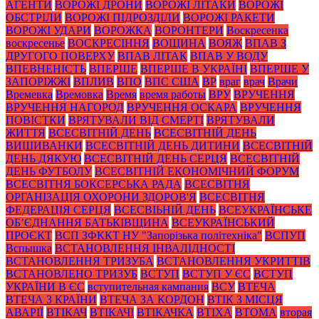
АГЕНТИ
ВОРОЖІ ДРОНИ
ВОРОЖІ ЛІТАКИ
ВОРОЖІ
ОБСТРІЛИ
ВОРОЖІ ПІДРОЗДІЛИ
ВОРОЖІ РАКЕТИ
ВОРОЖІ УДАРИ
ВОРОЖКА
ВОРОНТЕРИ
Воскресенка
воскресенье
ВОСКРЕСІННЯ
ВОЩИНА
ВОЯЖ
ВПАВ З
ДРУГОГО ПОВЕРХУ
ВПАВ ЛІТАК
ВПАВ У ВОДУ
ВПЕВНЕНІСТЬ
ВПЕРШЕ
ВПЕРШЕ В УКРАЇНІ
ВПЕРШЕ У
ЗАПОРІЖЖІ
ВПЛИВ
ВПО
ВПС США
ВР
враг
врач
Врачи
Времевка
Времовка
Время
время работы
ВРУ
ВРУЧЕННЯ
ВРУЧЕННЯ НАГОРОД
ВРУЧЕННЯ ОСКАРА
ВРУЧЕННЯ
ПОВІСТКИ
ВРЯТУВАЛИ ВІД СМЕРТІ
ВРЯТУВАЛИ
ЖИТТЯ
ВСЕСВІТНІЙ ДЕНЬ
ВСЕСВІТНІЙ ДЕНЬ
ВИШИВАНКИ
ВСЕСВІТНІЙ ДЕНЬ ДИТИНИ
ВСЕСВІТНІЙ
ДЕНЬ ДЯКУЮ
ВСЕСВІТНІЙ ДЕНЬ СЕРЦЯ
ВСЕСВІТНІЙ
ДЕНЬ ФУТБОЛУ
ВСЕСВІТНІЙ ЕКОНОМІЧНИЙ ФОРУМ
ВСЕСВІТНЯ БОКСЕРСЬКА РАДА
ВСЕСВІТНЯ
ОРГАНІЗАЦІЯ ОХОРОНИ ЗДОРОВ'Я
ВСЕСВІТНЯ
ФЕДЕРАЦІЯ СЕРЦЯ
ВСЕСВІЬНІЙ ДЕНЬ
ВСЕУКРАЇНСЬКЕ
ОБ’ЄДНАННЯ БАТЬКІВЩИНА
ВСЕУКРАЇНСЬКИЙ
ПРОЄКТ
ВСП ЗФККТ НУ "Запорізька політехніка"
ВСПУП
Вспышка
ВСТАНОВЛЕННЯ ІНВАЛІДНОСТІ
ВСТАНОВЛЕННЯ ТРИЗУБА
ВСТАНОВЛЕННЯ УКРИТТІВ
ВСТАНОВЛЕНО ТРИЗУБ
ВСТУП
ВСТУП У ЄС
ВСТУП
УКРАЇНИ В ЄС
вступительная кампания
ВСУ
ВТЕЧА
ВТЕЧА З КРАЇНИ
ВТЕЧА ЗА КОРДОН
ВТІК З МІСЦЯ
АВАРІЇ
ВТІКАЧ
ВТІКАЧІ
ВТІКАЧКА
ВТІХА
ВТОМА
вторая