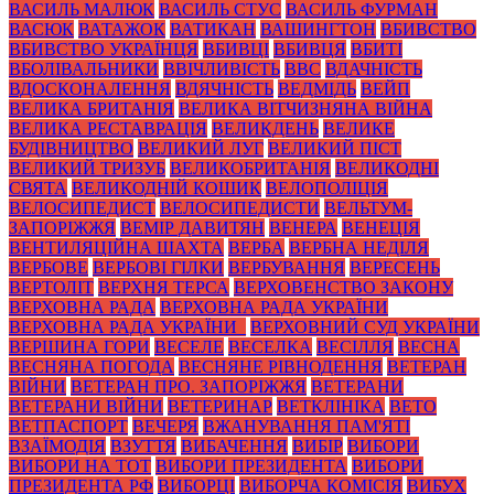
ВАСИЛЬ МАЛЮК
ВАСИЛЬ СТУС
ВАСИЛЬ ФУРМАН
ВАСЮК
ВАТАЖОК
ВАТИКАН
ВАШИНГТОН
ВБИВСТВО
ВБИВСТВО УКРАЇНЦЯ
ВБИВЦІ
ВБИВЦЯ
ВБИТІ
ВБОЛІВАЛЬНИКИ
ВВІЧЛИВІСТЬ
ВВС
ВДАЧНІСТЬ
ВДОСКОНАЛЕННЯ
ВДЯЧНІСТЬ
ВЕДМІДЬ
ВЕЙП
ВЕЛИКА БРИТАНІЯ
ВЕЛИКА ВІТЧИЗНЯНА ВІЙНА
ВЕЛИКА РЕСТАВРАЦІЯ
ВЕЛИКДЕНЬ
ВЕЛИКЕ
БУДІВНИЦТВО
ВЕЛИКИЙ ЛУГ
ВЕЛИКИЙ ПІСТ
ВЕЛИКИЙ ТРИЗУБ
ВЕЛИКОБРИТАНІЯ
ВЕЛИКОДНІ
СВЯТА
ВЕЛИКОДНІЙ КОШИК
ВЕЛОПОЛІЦІЯ
ВЕЛОСИПЕДИСТ
ВЕЛОСИПЕДИСТИ
ВЕЛЬТУМ-
ЗАПОРІЖЖЯ
ВЕМІР ДАВИТЯН
ВЕНЕРА
ВЕНЕЦІЯ
ВЕНТИЛЯЦІЙНА ШАХТА
ВЕРБА
ВЕРБНА НЕДІЛЯ
ВЕРБОВЕ
ВЕРБОВІ ГІЛКИ
ВЕРБУВАННЯ
ВЕРЕСЕНЬ
ВЕРТОЛІТ
ВЕРХНЯ ТЕРСА
ВЕРХОВЕНСТВО ЗАКОНУ
ВЕРХОВНА РАДА
ВЕРХОВНА РАДА УКРАЇНИ
ВЕРХОВНА РАДА УКРАЇНИ_
ВЕРХОВНИЙ СУД УКРАЇНИ
ВЕРШИНА ГОРИ
ВЕСЕЛЕ
ВЕСЕЛКА
ВЕСІЛЛЯ
ВЕСНА
ВЕСНЯНА ПОГОДА
ВЕСНЯНЕ РІВНОДЕННЯ
ВЕТЕРАН
ВІЙНИ
ВЕТЕРАН ПРО. ЗАПОРІЖЖЯ
ВЕТЕРАНИ
ВЕТЕРАНИ ВІЙНИ
ВЕТЕРИНАР
ВЕТКЛІНІКА
ВЕТО
ВЕТПАСПОРТ
ВЕЧЕРЯ
ВЖАНУВАННЯ ПАМ'ЯТІ
ВЗАЇМОДІЯ
ВЗУТТЯ
ВИБАЧЕННЯ
ВИБІР
ВИБОРИ
ВИБОРИ НА ТОТ
ВИБОРИ ПРЕЗИДЕНТА
ВИБОРИ
ПРЕЗИДЕНТА РФ
ВИБОРЦІ
ВИБОРЧА КОМІСІЯ
ВИБУХ