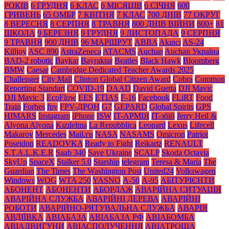
РОКІВ
6 ГРУДНЯ
6 КЛАС
6 МІСЯЦІВ
6 СІЧНЯ
600
ГРИВЕНЬ
65 ОМБР
7 КВІТНЯ
7 КЛАС
700 ДНІВ
77 ОКРУГ
8 ВЕРЕСНЯ
8 СЕРПНЯ
8 ТРАВНЯ
800 ДНІВ ВІЙНИ
800+
81
ШКОЛА
9 БЕРЕЗНЯ
9 ГРУДНЯ
9 ЛИСТОПАДА
9 СЕРПНЯ
9 ТРАВНЯ
900 ДНІВ
96 МАРШРУТ
ABBA
Akıncı
AS-24
Killjoy
ASC 890
AstraZeneca
ATACMS
Auchan
Auchan Україна
BAD-2 robotic
Baykar
Bayraktar
Beatles
Black Нawk
Bloomberg
BMW
Caesar
Cambridge Dedicated Teacher Awards 2025
Challenger
City Mall
Clinton Global Citizen Award
Cobra
Common
Reporting Standart
COVID-19
DAAD
David Guetta
DJI Mavic
DJI Mavic 3
EcoFlow
EES
ETIAS
F-16
Facebook
FLiRT
Food
Train
Forbes
fpv
FPV-ДРОН
G7
GEPARD
Global Spirits
GPS
HIMARS
Instagram
iPhone
ISW
IT-АРМІЯ
IT-збій
Jerry Heil &
Alyona Alyona
Kızılelma
La Repubblica
Leopard
Lexus
Lifecell
Makarov
Mercedes
Mаil.гu
NASA
NASAMS
Omicron
Patriot
Poseidon
READOVKA
Ready to Fight
Reikartz
RENAULT
S.T.A.L.K.E.R
Saab 340
Save Ukraine
SCALP
Skoda Octavia
SkyUp
SpaceX
Stalker 5.0
Starship
telegram
Teresa & Maria
The
Guardian
The Times
The Washington Post
United24
Volkswagen
Windows
WOG
WTA 250
YASNO
А-50
А-95
АБІТУРІЄНТИ
АБОНЕНТ
АБОНЕНТИ
АБОРДАЖ
АВАРІЙНА СИТУАЦІЯ
АВАРІЙНА СЛУЖБА
АВАРІЙНІ ДЕРЕВА
АВАРІЙНІ
РОБОТИ
АВАРІЙНО-РЯТУВАЛЬНА СЛУЖБА
АВАРІЯ
АВДІЇВКА
АВІАБАЗА
АВІАБАЗА РФ
АВІАБОМБА
АВІАДВИГУНИ
АВІАСПОЛУЧЕННЯ
АВІАТРОЩА