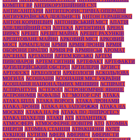
КОМІТЕТ ВР
АНТИКОРУПЦІЙНИЙ СУД
АНТИСАНІТАРІЯ
АНТИТЕРОРИСТИЧНА ОПЕРАЦІЯ
АНТИУКРАЇНСЬКА ДЕЯЛЬНІСТЬ
АНТОН ГЕРАЩЕНКО
АНТОН КОРИНЕВИЧ
АНТОНІВСЬКИЙ МІСТ
АПАТІЯ
АПЕЛЯЦІЙНИЙ СУД
АПТЕКА
АРГЕНТИНА
АРЕНА
ЦИРКУ
АРЕШТ
АРЕШТ МАЙНА
АРЕШТ РАХУНКІВ
АРЕШТОВАНЕ МАЙНО
АРКОВИЙ МІСТ
АРКОВИЙ
МОСТ
АРМАГЕДОН
АРМІЯ
АРМІЯ ДРОНІВ
АРМІЯ
ОБОРОНИ ІЗРАЇЛЮ
АРМІЯ РФ
АРМЯНСЬК
АРОМАТ
АРСЕНАЛ
АРТАКЦІЯ
АРТЕМ КИСЬКО
АРТЕМ
ПИВОВАРОВ
АРТЕМ СИТНИК
АРТЕФАКТ
АРТЕФАКТИ
АРТИЛЕРІЙСЬКИЙ ОБСТРІЛ
АРТИЛЕРІЯ
АРТИСТ
АРТОБ'ЄКТ
АРХЕОЛОГИ
АРХЕОЛОГІЯ
АСКОЛЬДОВА
МОГИЛА
АСОЦІАЦІЯ
АСОЦІАЦІЯ МІСТ УКРАЇНИ
АСОЦІАЦІЯ НАЦІОНАЛЬНИХ МЕНШИН
АСПІРАНТ
АСПІРАНТУРА
АСТЕРОЇД
АСТРОНОМІЧНЕ ЯВИЩЕ
АСТРОНОМІЯ
АСФАЛЬТ
АТ "МОТОР СІЧ"
АТАКА
АТАКА БПЛА
АТАКА ВОРОГА
АТАКА ДРОНАМИ
АТАКА ДРОНІВ
АТАКА НА ЗАПОРІЖЖЯ
АТАКА НА
МОСКВУ
АТАКА НА РФ
АТАКА ПО ДНІПРОГЕСУ
АТАКА ШАХЕДІВ
АТАКИ
АТБ
АТЛАНТИКА
АТМОСФЕРА
АТМОСФЕРНЕ ПОВІТРЯ
АТО
АТОМНА
ЕНЕРГІЯ
АТОМНА СТАНЦІЯ
АТРАКЦІОНИ
АУДІТ
АУКЦІОН
АУТИЗМ
АФЕРА
АФЕРИСТ
АФЕРИСТИ