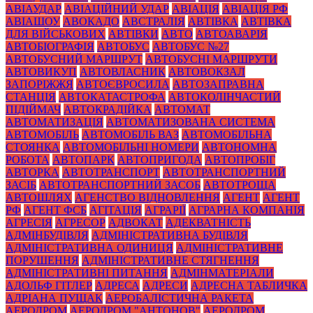
АВІАУДАР
АВІАЦІЙНИЙ УДАР
АВІАЦІЯ
АВІАЦІЯ РФ
АВІАШОУ
АВОКАДО
АВСТРАЛІЯ
АВТІВКА
АВТІВКА
ДЛЯ ВІЙСЬКОВИХ
АВТІВКИ
АВТО
АВТОАВАРІЯ
АВТОБІОГРАФІЯ
АВТОБУС
АВТОБУС №27
АВТОБУСНИЙ МАРШРУТ
АВТОБУСНІ МАРШРУТИ
АВТОВИКУП
АВТОВЛАСНИК
АВТОВОКЗАЛ
ЗАПОРІЖЖЯ
АВТОЄВРОСИЛА
АВТОЗАПРАВНА
СТАНЦІЯ
АВТОКАТАСТРОФА
АВТОКОЛІНЧАСТИЙ
ПІДІЙМАЧ
АВТОКРАДІЙКА
АВТОМАТ
АВТОМАТИЗАЦІЯ
АВТОМАТИЗОВАНА СИСТЕМА
АВТОМОБІЛЬ
АВТОМОБІЛЬ ВАЗ
АВТОМОБІЛЬНА
СТОЯНКА
АВТОМОБІЛЬНІ НОМЕРИ
АВТОНОМНА
РОБОТА
АВТОПАРК
АВТОПРИГОДА
АВТОПРОБІГ
АВТОРКА
АВТОТРАНСПОРТ
АВТОТРАНСПОРТНИЙ
ЗАСІБ
АВТОТРАНСПОРТНИЙ ЗАСОБ
АВТОТРОЩА
АВТОШЛЯХ
АГЕНСТВО ВІДНОВЛЕННЯ
АГЕНТ
АГЕНТ
РФ
АГЕНТ ФСБ
АГІТАЦІЯ
АГРАРІЇ
АГРАРНА КОМПАНІЯ
АГРЕСІЯ
АГРЕСОР
АДВОКАТ
АДЕКВАТНІСТЬ
АДМІНБУДІВЛЯ
АДМІНІСТРАТИВНА БУДІВЛЯ
АДМІНІСТРАТИВНА ОДИНИЦЯ
АДМІНІСТРАТИВНЕ
ПОРУШЕННЯ
АДМІНІСТРАТИВНЕ СТЯГНЕННЯ
АДМІНІСТРАТИВНІ ПИТАННЯ
АДМІНМАТЕРІАЛИ
АДОЛЬФ ГІТЛЕР
АДРЕСА
АДРЕСИ
АДРЕСНА ТАБЛИЧКА
АДРІАНА ПУЩАК
АЕРОБАЛІСТИЧНА РАКЕТА
АЕРОДРОМ
АЕРОДРОМ "АНТОНОВ"
АЕРОДРОМ