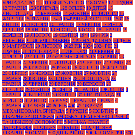
БРИГАДА ТРО
112
116 БРИГАДА ТРО
118 ОМБР
12 ГРУДНЯ
12 ТРАВНЯ
128 БРИГАДА
128 ОГШБР
13 ДІТЕЙ
13
ЛИСТОПАДА
14 БЕРЕЗНЯ
14 ЖОВТНЯ
14 ЛЮТОГО
15
ЖОВТНЯ
15 ТРАВНЯ
15-80
15-РІЧНИЙ ХЛОПЕЦЬ
1580
16
ЛИПНЯ
16 ЛЮТОГО
16 ТРАВНЯ
17 ЧЕРВНЯ
17-РІЧНА
ДІВЧИНА
18 ЛИПНЯ
18 МІСЯЦІВ
18 ОСІБ
18 ЧЕРВНЯ
19
БЕРЕЗНЯ
19 ЛЮТОГО
19 СЕРПНЯ
1944
1994 РІК
2
ВЕРЕСНЯ
2 ТИСЯЧІ ГРИВЕНЬ
2-РІЧНА ДИТИНА
20 ДНІВ
У МАРІУПОЛІ
20 ЛЮТОГО
2023 РІК
2024
2024 РІК
21
ГРУДНЯ
21 ЛИСТОПАДА
21 ЛЮТОГО
21 ЧЕРВНЯ
22
БЕРЕЗНЯ
22 СІЧНЯ
23 ОКРЕМА БРИГАДА
23 СІЧНЯ
23
ТРАВНЯ
23 ЧЕРВНЯ
24 ЛЮТОГО
24 СЕРПНЯ
24 СІЧНЯ
24
ТРАВНЯ
25 БЕРЕЗНЯ
25 РОКІВ
26 БЕРЕЗНЯ
26 ЖОВТНЯ
26 СЕРПНЯ
26 ЧЕРВНЯ
27 ЖОВТНЯ
27 МОВТНЯ
27
ТРАВНЯ
28 КВІТНЯ
28 ЛИПНЯ
28 ЛИСТОПАДА
28
ТРАВНЯ
28 ЧЕРВНЯ
29 БЕРЕЗНЯ
29 ВЕРЕСНЯ
29
ЛЮТОГО
29 СЕРПНЯ
29 СІЧНЯ
29 ТРАВНЯ
3 ЖОВТНЯ
3
ЧЕРВНЯ
30 ВЕРЕСНЯ
30 КВІТНЯ
30 ЛИСТОПАДА
31
БЕРЕЗНЯ
31 ЛИПНЯ
35-РІЧЧЯ
4 РЕАКТОР
4 РОКИ
4
ТРАВНЯ
4 ЧЕРВНЯ
40 РОКІВ
400
47 ОКРЕМА
МЕХАНІЗОВАНА БРИГАДА
5 ГРУДНЯ
5 ЖОВТНЯ
5
ЛІКАРНЯ ЗАПОРІЖЖЯ
5 МІСЬКА ЛІКАРНЯ ЕКСТРЕНОЇ
ТА ШВИДКОЇ ДОПОМОГИ
5 МІСЬКА ЛІКАРНЯ
ЗАПОРІЖЖЯ
5 ПОВЕРХ
5 ТРАВНЯ
5-ТА ДИТЯЧА
ЛІКАРНЯ
50 ОБМІН
500 ДНІВ ВІЙНИ
500 КІЛОМЕТРІВ
500