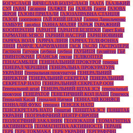
БОГУСЛАЄВ
ВЯЧЕСЛАВ БОЛУСЛАЄВ
ГААГА
ГААЗЬКИЙ
СУД
ГАВАЇ
Гагарина
ГАДЖЕТ
Газ
ГАЗЕЛЬ
Газета
ГАЗОВА
ЗБРОЯ
ГАЗОВІ ПРИЛАДИ
ГАЗОЗАПРАВНА СТАНЦІЯ
ГАЗОН
газопровод
ГАЙ ЮЛІЙ ЦЕЗАР
Галина Данильченко
ГАМБУРГ
гандбол
ГАННА МАЛЯР
ГАРАЖ
ГАРАЖНИЙ
КООПЕРАТИВ
ГАРАНТІЇ
ГАРАНТІЇ БЕЗПЕКИ
Гарет Бэйл
ГАРМАТНЕ М'ЯСО
ГАРНИЙ НАСТРІЙ
ГАРНІ НОВИНИ
ГАРЯЧА ВОДА
ГАРЯЧА ЛІНІЯ
ГАРЯЧА ТЕЛЕФОННА
ЛІНІЯ
ГАРЯЧЕ ХАРЧУВАННЯ
ГАСК
ГАСЛО
ГАСТРОЛЕРИ
Гастроли
Гатунок
гаубица
гаубиці
ГАУБИЦЯ
гауляйтер
ГБР
ГВИНТОКРИЛ
ГДАНСЬК
гектар
ГЕЛІКОПТЕР
ГЕНАСАМБЛЕЯ
ГЕНЕНАЛЬНИЙ ПРОКУРОР
генерал
ГЕНЕРАЛ ЧЕРЕШНЯ
ГЕНЕРАЛЬНА ПРОКУРАТУРА
УКРАЇНИ
Генеральная прокуратура
ГЕНЕРАЛЬНИЙ
ДИРЕКТОР
ГЕНЕРАЛЬНИЙ СЕКРЕТАР
ГЕНЕРАЛЬНИЙ
СЕКРЕТАР НАТО
ГЕНЕРАЛЬНИЙ СЕКРЕТАР ООН
Генеральний штаб
ГЕНЕРАЛЬНИЙ ШТАБ ЗСУ
генеральный
прокурор
ГЕНЕРАТОР
ГЕНЕТИЧНИЙ КОД НАЦІЇ
Геническ
Геннадий Касай
Геннадий Наумов
ГЕННАДІЙ КОНЯЄВ
ГЕННАДІЙ ФУКС
геноцид
ГЕНСЕК НАТО
ГЕНСЕКРЕТАРЬ НАТО
Генштаб
ГЕНШТАБ ЗСУ
ГЕНШТАБ
УКРАЇНИ
ГЕОГРАФІЧНИЙ ЦЕНТР ЄВРОПИ
ГЕОЛОГІЧНИЙ ЗАКАЗНИК
ГЕОЛОКАЦІЯ
ГЕОМАГНІТНА
АКТИВНІСТЬ
ГЕОМАГНІТНА АКТИВНОСТЬ
ГЕРАНЬ
ГЕРБ
ГЕРБ ТОКМАКА
ГЕРБ УКРАЇНИ
ГЕРГРАФІЧНІ