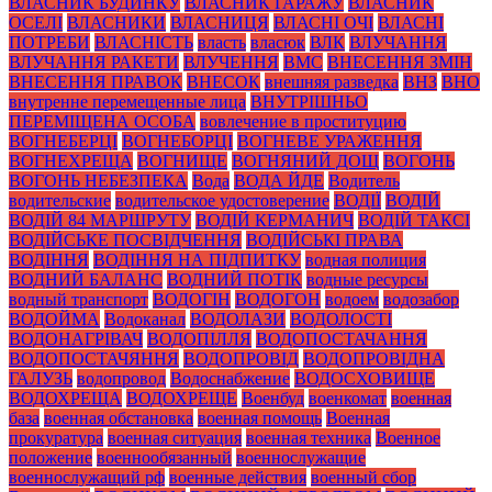
ВЛАСНИК БУДИНКУ
ВЛАСНИК ГАРАЖУ
ВЛАСНИК
ОСЕЛІ
ВЛАСНИКИ
ВЛАСНИЦЯ
ВЛАСНІ ОЧІ
ВЛАСНІ
ПОТРЕБИ
ВЛАСНІСТЬ
власть
власюк
ВЛК
ВЛУЧАННЯ
ВЛУЧАННЯ РАКЕТИ
ВЛУЧЕННЯ
ВМС
ВНЕСЕННЯ ЗМІН
ВНЕСЕННЯ ПРАВОК
ВНЕСОК
внешняя разведка
ВНЗ
ВНО
внутренне перемещенные лица
ВНУТРІШНЬО
ПЕРЕМІЩЕНА ОСОБА
вовлечение в проституцию
ВОГНЕБЕРЦІ
ВОГНЕБОРЦІ
ВОГНЕВЕ УРАЖЕННЯ
ВОГНЕХРЕЩА
ВОГНИЩЕ
ВОГНЯНИЙ ДОЩ
ВОГОНЬ
ВОГОНЬ НЕБЕЗПЕКА
Вода
ВОДА ЙДЕ
Водитель
водительские
водительское удостоверение
ВОДІЇ
ВОДІЙ
ВОДІЙ 84 МАРШРУТУ
ВОДІЙ КЕРМАНИЧ
ВОДІЙ ТАКСІ
ВОДІЙСЬКЕ ПОСВІДЧЕННЯ
ВОДІЙСЬКІ ПРАВА
ВОДІННЯ
ВОДІННЯ НА ПІДПИТКУ
водная полиция
ВОДНИЙ БАЛАНС
ВОДНИЙ ПОТІК
водные ресурсы
водный транспорт
ВОДОГІН
ВОДОГОН
водоем
водозабор
ВОДОЙМА
Водоканал
ВОДОЛАЗИ
ВОДОЛОСТІ
ВОДОНАГРІВАЧ
ВОДОПІЛЛЯ
ВОДОПОСТАЧАННЯ
ВОДОПОСТАЧЯННЯ
ВОДОПРОВІД
ВОДОПРОВІДНА
ГАЛУЗЬ
водопровод
Водоснабжение
ВОДОСХОВИЩЕ
ВОДОХРЕЩА
ВОДОХРЕЩЕ
Военбуд
военкомат
военная
база
военная обстановка
военная помощь
Военная
прокуратура
военная ситуация
военная техника
Военное
положение
военнообязанный
военнослужащие
военнослужащий рф
военные действия
военный сбор