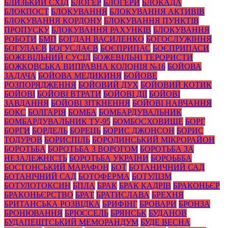
БЛИЗЬКИЙ СХІД
БЛОГЕР
БЛОГЕРИ
БЛОКАДА
БЛОКПОСТ
БЛОКУВАННЯ
БЛОКУВАННЯ АКТИВІВ
БЛОКУВАННЯ КОРДОНУ
БЛОКУВАННЯ ПУНКТІВ
ПРОПУСКУ
БЛОКУВАННЯ РАХУНКІВ
БЛОКУВАННЯ
РОБОТИ
БМП
БОГДАН ВАСИЛЕНКО
БОГОСЛУЖІННЯ
БОГУЛАЄВ
БОГУСЛАЄВ
БОЄПРИПАС
БОЄПРИПАСИ
БОЖЕВІЛЬНИЙ СУСІД
БОЖЕВІЛЬНІ ТЕРОРИСТИ
БОЖКОВСЬКА ВИПРАВНА КОЛОНІЯ №16
БОЙОВА
ЗАДАЧА
БОЙОВА МЕДИКИНЯ
БОЙОВЕ
РОЗПОРЯДЖЕННЯ
БОЙОВИЙ ДУХ
БОЙОВИЙ КОТИК
БОЙОВІ
БОЙОВІ ВТРАТИ
БОЙОВІ ДІЇ
БОЙОВІ
ЗАВДАННЯ
БОЙОВІ ЗІТКНЕННЯ
БОЙОВІ НАВЧАННЯ
БОКС
БОЛГАРІЯ
БОМБА
БОМБАРДУВАЛЬНИК
БОМБАРДУВАЛЬНИК ТУ-95
БОМБОСХОВИЩЕ
БОРГ
БОРГИ
БОРДЕЛЬ
БОРЕЦЬ
БОРИС ДЖОНСОН
БОРИС
ТОДУРОВ
БОРИСПІЛЬ
БОРОДИНСЬКИЙ МІКРОРАЙОН
БОРОТЬБА
БОРОТЬБА З ВОРОГОМ
БОРОТЬБА ЗА
НЕЗАЛЕЖНІСТЬ
БОРОТЬБА УКРАЇНИ
БОРОЬББА
БОСТОНСЬКИЙ МАРАФОН
БОТ
БОТАНИЧНИЙ САД
БОТАНІЧНИЙ САД
БОТОФЕРМА
БОТУЛІЗМ
БОТУЛОТОКСИН
БПЛА
БРАК
БРАК КАДРІВ
БРАКОНЬЄР
БРАКОНЬЄРСТВО
БРАТ
БРАТИСЛАВА
БРЕХНЯ
БРИТАНСЬКА РОЗВІДКА
БРИФІНГ
БРОВАРИ
БРОНЗА
БРОНЮВАННЯ
БРЮССЕЛЬ
БРЯНСЬК
БУДАНОВ
БУДАПЕШТСЬКИЙ МЕМОРАНДУМ
БУДЕ ВЕСНА