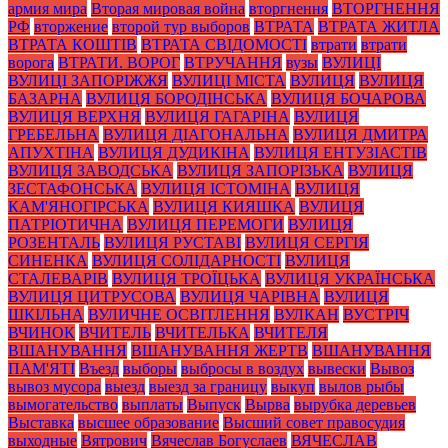
армия мира
Вторая мировая война
вторгнення
ВТОРГНЕННЯ
РФ
вторжение
второй тур выборов
ВТРАТА
ВТРАТА ЖИТЛА
ВТРАТА КОШТІВ
ВТРАТА СВІДОМОСТІ
втрати
втрати
ворога
ВТРАТИ. ВОРОГ
ВТРУЧАННЯ
вузы
ВУЛИЦІ
ВУЛИЦІ ЗАПОРІЖЖЯ
ВУЛИЦІ МІСТА
ВУЛИЦЯ
ВУЛИЦЯ
БАЗАРНА
ВУЛИЦЯ БОРОДІНСЬКА
ВУЛИЦЯ БОЧАРОВА
ВУЛИЦЯ ВЕРХНЯ
ВУЛИЦЯ ГАГАРІНА
ВУЛИЦЯ
ГРЕБЕЛЬНА
ВУЛИЦЯ ДІАГОНАЛЬНА
ВУЛИЦЯ ДМИТРА
АПУХТІНА
ВУЛИЦЯ ДУДИКІНА
ВУЛИЦЯ ЕНТУЗІАСТІВ
ВУЛИЦЯ ЗАВОДСЬКА
ВУЛИЦЯ ЗАПОРІЗЬКА
ВУЛИЦЯ
ЗЕСТАФОНСЬКА
ВУЛИЦЯ ІСТОМІНА
ВУЛИЦЯ
КАМ'ЯНОГІРСЬКА
ВУЛИЦЯ КИЯШКА
ВУЛИЦЯ
ПАТРІОТИЧНА
ВУЛИЦЯ ПЕРЕМОГИ
ВУЛИЦЯ
РОЗЕНТАЛЬ
ВУЛИЦЯ РУСТАВІ
ВУЛИЦЯ СЕРГІЯ
СИНЕНКА
ВУЛИЦЯ СОЛІДАРНОСТІ
ВУЛИЦЯ
СТАЛЕВАРІВ
ВУЛИЦЯ ТРОЇЦЬКА
ВУЛИЦЯ УКРАЇНСЬКА
ВУЛИЦЯ ЦИТРУСОВА
ВУЛИЦЯ ЧАРІВНА
ВУЛИЦЯ
ШКІЛЬНА
ВУЛИЧНЕ ОСВІТЛЕННЯ
ВУЛКАН
ВУСТРІЧ
ВЧИНОК
ВЧИТЕЛЬ
ВЧИТЕЛЬКА
ВЧИТЕЛЯ
ВШАНУВАННЯ
ВШАНУВАННЯ ЖЕРТВ
ВШАНУВАННЯ
ПАМ'ЯТІ
Въезд
выборы
выбросы в воздух
вывески
Вывоз
вывоз мусора
выезд
выезд за границу
выкуп
вылов рыбы
вымогательство
выплаты
Выпуск
Вырва
вырубка деревьев
Выставка
высшее образование
Высший совет правосудия
выходные
Вятрович
Вячеслав Богуслаев
ВЯЧЕСЛАВ