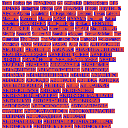
Train
Forbes
fpv
FPV-ДРОН
G7
GEPARD
Global Spirits
GPS
HIMARS
Instagram
iPhone
ISW
IT-АРМІЯ
IT-збій
Jerry Heil &
Alyona Alyona
Kızılelma
La Repubblica
Leopard
Lexus
Lifecell
Makarov
Mercedes
Mаil.гu
NASA
NASAMS
Omicron
Patriot
Poseidon
READOVKA
Ready to Fight
Reikartz
RENAULT
S.T.A.L.K.E.R
Saab 340
Save Ukraine
SCALP
Skoda Octavia
SkyUp
SpaceX
Stalker 5.0
Starship
telegram
Teresa & Maria
The
Guardian
The Times
The Washington Post
United24
Volkswagen
Windows
WOG
WTA 250
YASNO
А-50
А-95
АБІТУРІЄНТИ
АБОНЕНТ
АБОНЕНТИ
АБОРДАЖ
АВАРІЙНА СИТУАЦІЯ
АВАРІЙНА СЛУЖБА
АВАРІЙНІ ДЕРЕВА
АВАРІЙНІ
РОБОТИ
АВАРІЙНО-РЯТУВАЛЬНА СЛУЖБА
АВАРІЯ
АВДІЇВКА
АВІАБАЗА
АВІАБАЗА РФ
АВІАБОМБА
АВІАДВИГУНИ
АВІАСПОЛУЧЕННЯ
АВІАТРОЩА
АВІАУДАР
АВІАЦІЙНИЙ УДАР
АВІАЦІЯ
АВІАЦІЯ РФ
АВІАШОУ
АВОКАДО
АВСТРАЛІЯ
АВТІВКА
АВТІВКА
ДЛЯ ВІЙСЬКОВИХ
АВТІВКИ
АВТО
АВТОАВАРІЯ
АВТОБІОГРАФІЯ
АВТОБУС
АВТОБУС №27
АВТОБУСНИЙ МАРШРУТ
АВТОБУСНІ МАРШРУТИ
АВТОВИКУП
АВТОВЛАСНИК
АВТОВОКЗАЛ
ЗАПОРІЖЖЯ
АВТОЄВРОСИЛА
АВТОЗАПРАВНА
СТАНЦІЯ
АВТОКАТАСТРОФА
АВТОКОЛІНЧАСТИЙ
ПІДІЙМАЧ
АВТОКРАДІЙКА
АВТОМАТ
АВТОМАТИЗАЦІЯ
АВТОМАТИЗОВАНА СИСТЕМА
АВТОМОБІЛЬ
АВТОМОБІЛЬ ВАЗ
АВТОМОБІЛЬНА