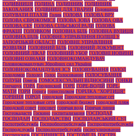
ГОДИВНИЦЯ
ГОДИНА
ГОДИННИК
ГОДИННИК
ЗАКОХАНИХ
ГОДІВНИЦІ ДЛЯ ТВАРИН
Годовщина
ГОДУВАТИ ПТАХІВ
Голик
ГОЛОВА
ГОЛОВА ВРУ
ГОЛОВА ЄВРОКОМІСІЇ
ГОЛОВА ЗОВА
ГОЛОВА ОВА
ГОЛОВА СБУ
ГОЛОВА СІЛЬСЬКОЇ РАДИ
ГОЛОВА
ФРАКЦІЇ
ГОЛОВКОМ
ГОЛОВНА БІЛЬ
ГОЛОВНА ВУЛИЦЯ
ГОЛОВНА ЦІЛЬ
ГОЛОВНЕ УПРАВЛІННЯ ПОЛІЦІЇ У
ЗАПОРІЗЬКІЙ ОБЛАСТІ
ГОЛОВНЕ УПРАВЛІННЯ
РОЗВІДКИ
ГОЛОВНИЙ БІЛЬ
ГОЛОВНИЙ ДОКУМЕНТ
ГОЛОВНИЙ ЛІКАР
ГОЛОВНИЙ УБОР
ГОЛОВНІ НОВИНИ
ГОЛОВНІ ОЗНАКИ
ГОЛОВНОКОМАНДУВАЧ
Головнокомандувач Збройних сил України
ГОЛОВНОКОМАНДУВАЧ ЗСУ
ГОЛОВУВАННЯ
ГОЛОД
Голодомор
Гололед
Голос
Голосование
ГОЛОСУВАННЯ
ГОЛУБИ
Гомель
ГОМОСЕКСУАЛЬНІ ВІДНОСИНИ
ГОНКИ
Гончарук
ГОРА
Гординский
ГОРЕ
ГОРЕ-ВОДІЙ
ГОРЕ-
МАТИ
ГОРИ
Горига
горисполком
ГОРІЛКА "ХОРТИЦЯ"
ГОРІННЯ
ГОРОД
городские
Городские тепловые сет
Городские тепловые сети
городской бюджет
городской пляж
Городской совет
горсовет
горячая вода
Горячая линия
Госгеокадастр
Госкино
госпитализация
ГОСПОДАР
ГОСПОДАРІ
ГОСПОДАРСТВО
ГОСПОДАРСЬКИЙ СУД
Госпотребслужба
Госпробпотребслужба
Госпродпотребслужба
Госпродслужба
Госпролпотребслужба
госрегулирование
Госспецсвязь
ГОСТИННІСТЬ
ГОСТОМЕЛЬ
ГОСТРА