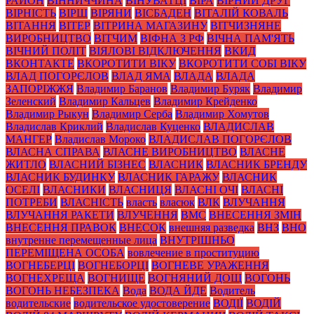
РАЙОН
ВІННИЧЧИНА
ВІНУВАТЦІ
ВІРА
ВІРНИЙ ДРУГ
ВІРНІСТЬ
ВІРШ
ВІРЯНИ
ВІСБАДЕН
ВІТАЛІЙ КОВАЛЬ
ВІТАННЯ
ВІТЕР
ВІТРИНА МАГАЗИНУ
ВІТЧИЗНЯНЕ
ВИРОБНИЦТВО
ВІТЧИМ
ВІФНА З РФ
ВІЧНА ПАМ'ЯТЬ
ВІЧНИЙ ПОЛІТ
ВІЯЛОВІ ВІДКЛЮЧЕННЯ
ВКИД
ВКОНТАКТЕ
ВКОРОТИТИ ВІКУ
ВКОРОТИТИ СОБІ ВІКУ
ВЛАД ПОГОРЄЛОВ
ВЛАД ЯМА
ВЛАДА
ВЛАДА
ЗАПОРІЖЖЯ
Владимир Баранов
Владимир Буряк
Владимир
Зеленский
Владимир Кальцев
Владимир Крейденко
Владимир Рыкун
Владимир Серба
Владимир Хомутов
Владислав Криклий
Владислав Куценко
ВЛАДИСЛАВ
МАНГЕР
Владислав Мороко
ВЛАДИСЛАВ ПОГОРЄЛОВ
ВЛАСНА СПРАВА
ВЛАСНЕ ВИРОБНИЦТВО
ВЛАСНЕ
ЖИТЛО
ВЛАСНИЙ БІЗНЕС
ВЛАСНИК
ВЛАСНИК БРЕНДУ
ВЛАСНИК БУДИНКУ
ВЛАСНИК ГАРАЖУ
ВЛАСНИК
ОСЕЛІ
ВЛАСНИКИ
ВЛАСНИЦЯ
ВЛАСНІ ОЧІ
ВЛАСНІ
ПОТРЕБИ
ВЛАСНІСТЬ
власть
власюк
ВЛК
ВЛУЧАННЯ
ВЛУЧАННЯ РАКЕТИ
ВЛУЧЕННЯ
ВМС
ВНЕСЕННЯ ЗМІН
ВНЕСЕННЯ ПРАВОК
ВНЕСОК
внешняя разведка
ВНЗ
ВНО
внутренне перемещенные лица
ВНУТРІШНЬО
ПЕРЕМІЩЕНА ОСОБА
вовлечение в проституцию
ВОГНЕБЕРЦІ
ВОГНЕБОРЦІ
ВОГНЕВЕ УРАЖЕННЯ
ВОГНЕХРЕЩА
ВОГНИЩЕ
ВОГНЯНИЙ ДОЩ
ВОГОНЬ
ВОГОНЬ НЕБЕЗПЕКА
Вода
ВОДА ЙДЕ
Водитель
водительские
водительское удостоверение
ВОДІЇ
ВОДІЙ