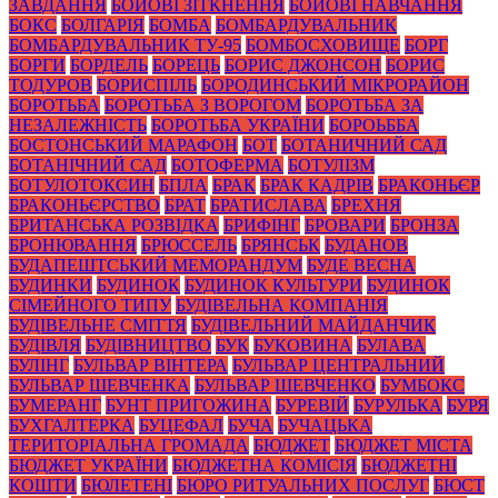
ЗАВДАННЯ
БОЙОВІ ЗІТКНЕННЯ
БОЙОВІ НАВЧАННЯ
БОКС
БОЛГАРІЯ
БОМБА
БОМБАРДУВАЛЬНИК
БОМБАРДУВАЛЬНИК ТУ-95
БОМБОСХОВИЩЕ
БОРГ
БОРГИ
БОРДЕЛЬ
БОРЕЦЬ
БОРИС ДЖОНСОН
БОРИС
ТОДУРОВ
БОРИСПІЛЬ
БОРОДИНСЬКИЙ МІКРОРАЙОН
БОРОТЬБА
БОРОТЬБА З ВОРОГОМ
БОРОТЬБА ЗА
НЕЗАЛЕЖНІСТЬ
БОРОТЬБА УКРАЇНИ
БОРОЬББА
БОСТОНСЬКИЙ МАРАФОН
БОТ
БОТАНИЧНИЙ САД
БОТАНІЧНИЙ САД
БОТОФЕРМА
БОТУЛІЗМ
БОТУЛОТОКСИН
БПЛА
БРАК
БРАК КАДРІВ
БРАКОНЬЄР
БРАКОНЬЄРСТВО
БРАТ
БРАТИСЛАВА
БРЕХНЯ
БРИТАНСЬКА РОЗВІДКА
БРИФІНГ
БРОВАРИ
БРОНЗА
БРОНЮВАННЯ
БРЮССЕЛЬ
БРЯНСЬК
БУДАНОВ
БУДАПЕШТСЬКИЙ МЕМОРАНДУМ
БУДЕ ВЕСНА
БУДИНКИ
БУДИНОК
БУДИНОК КУЛЬТУРИ
БУДИНОК
СІМЕЙНОГО ТИПУ
БУДІВЕЛЬНА КОМПАНІЯ
БУДІВЕЛЬНЕ СМІТТЯ
БУДІВЕЛЬНИЙ МАЙДАНЧИК
БУДІВЛЯ
БУДІВНИЦТВО
БУК
БУКОВИНА
БУЛАВА
БУЛІНГ
БУЛЬВАР ВІНТЕРА
БУЛЬВАР ЦЕНТРАЛЬНИЙ
БУЛЬВАР ШЕВЧЕНКА
БУЛЬВАР ШЕВЧЕНКО
БУМБОКС
БУМЕРАНГ
БУНТ ПРИГОЖИНА
БУРЕВІЙ
БУРУЛЬКА
БУРЯ
БУХГАЛТЕРКА
БУЦЕФАЛ
БУЧА
БУЧАЦЬКА
ТЕРИТОРІАЛЬНА ГРОМАДА
БЮДЖЕТ
БЮДЖЕТ МІСТА
БЮДЖЕТ УКРАЇНИ
БЮДЖЕТНА КОМІСІЯ
БЮДЖЕТНІ
КОШТИ
БЮЛЕТЕНІ
БЮРО РИТУАЛЬНИХ ПОСЛУГ
БЮСТ