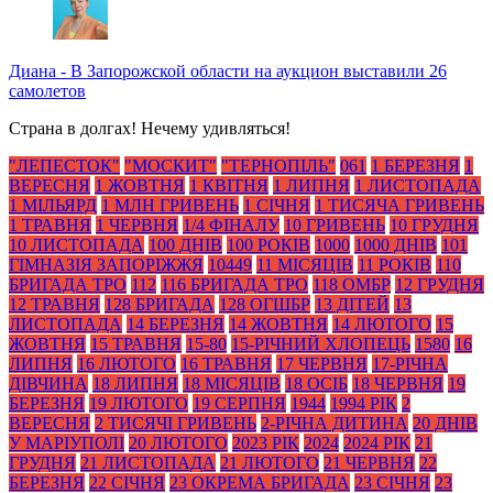
Диана
-
В Запорожской области на аукцион выставили 26
самолетов
Страна в долгах! Нечему удивляться!
"ЛЕПЕСТОК"
"МОСКИТ"
"ТЕРНОПІЛЬ"
061
1 БЕРЕЗНЯ
1
ВЕРЕСНЯ
1 ЖОВТНЯ
1 КВІТНЯ
1 ЛИПНЯ
1 ЛИСТОПАДА
1 МІЛЬЯРД
1 МЛН ГРИВЕНЬ
1 СІЧНЯ
1 ТИСЯЧА ГРИВЕНЬ
1 ТРАВНЯ
1 ЧЕРВНЯ
1/4 ФІНАЛУ
10 ГРИВЕНЬ
10 ГРУДНЯ
10 ЛИСТОПАДА
100 ДНІВ
100 РОКІВ
1000
1000 ДНІВ
101
ГІМНАЗІЯ ЗАПОРІЖЖЯ
10449
11 МІСЯЦІВ
11 РОКІВ
110
БРИГАДА ТРО
112
116 БРИГАДА ТРО
118 ОМБР
12 ГРУДНЯ
12 ТРАВНЯ
128 БРИГАДА
128 ОГШБР
13 ДІТЕЙ
13
ЛИСТОПАДА
14 БЕРЕЗНЯ
14 ЖОВТНЯ
14 ЛЮТОГО
15
ЖОВТНЯ
15 ТРАВНЯ
15-80
15-РІЧНИЙ ХЛОПЕЦЬ
1580
16
ЛИПНЯ
16 ЛЮТОГО
16 ТРАВНЯ
17 ЧЕРВНЯ
17-РІЧНА
ДІВЧИНА
18 ЛИПНЯ
18 МІСЯЦІВ
18 ОСІБ
18 ЧЕРВНЯ
19
БЕРЕЗНЯ
19 ЛЮТОГО
19 СЕРПНЯ
1944
1994 РІК
2
ВЕРЕСНЯ
2 ТИСЯЧІ ГРИВЕНЬ
2-РІЧНА ДИТИНА
20 ДНІВ
У МАРІУПОЛІ
20 ЛЮТОГО
2023 РІК
2024
2024 РІК
21
ГРУДНЯ
21 ЛИСТОПАДА
21 ЛЮТОГО
21 ЧЕРВНЯ
22
БЕРЕЗНЯ
22 СІЧНЯ
23 ОКРЕМА БРИГАДА
23 СІЧНЯ
23