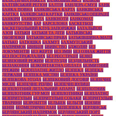
БАЛІСТИЧНА РАКЕТА
БАЛКОВИЙ МІСТ
БАЛКОН
БАЛТІЙСЬКИЙ РЕГІОН
БАЛТІЯ
БАНДЕРА-СМУЗІ
БАНК
БАНКА ПОВНА
БАНКІВСЬКА КАРТА
БАНКІВСЬКА
КАРТКА
БАНКІВСЬКІ КАРТКИ
БАНКІВСЬКІ ОПЕРАЦІЇ
БАНКІРИ
БАНКНОТА
БАНКНОТИ
БАНКОМАТ
БАНКРУТСТВО
БАР
БАРСЕЛОНА
БАСКЕТБОЛ
БАСКЕТБОЛЬНИЙ КЛУБ ЗАПОРІЖЖЯ
БАТАЛЬЙОН
АЗОВ
БАТЬКИ
БАТЬКИ ТА ДІТИ
БАТЬКІВСЬКІ
ОБОВ'ЯЗКИ
БАТЬКІВСЬКІ ПРАВА
БАТЬКІВЩИНА-МАТИ
БАТЬКО
БАТЮШКА
БАХМУТ
БАХМУТСЬКИЙ
НАПРЯМОК
БВИБЦЯ
БВИВСТВО
БДЖОЛЯР
БЕЗ
ДОКУМЕНТІВ
БЕЗ ЖЕРТВ
БЕЗ ЗМІН
БЕЗ ОЗНАК ЖИТТЯ
БЕЗ ПОСТРАЖДАЛИХ
БЕЗ РЕЄСТРАЦІЇ
БЕЗВІЗ
БЕЗВІЗОВИЙ РЕЖИМ
БЕЗГЛУЗДЯ
БЕЗДІЯЛЬНІСТЬ
БЕЗЗАКОННЯ
БЕЗКОНТАКТНА ОПЛАТА
БЕЗМИТНИЙ
РРЕЖИМ
БЕЗОПЛАТНЕ ЖИТЛО
БЕЗПЕКА
БЕЗПЕКА
ДЕРЖАВИ
БЕЗПЕКА МІСТЯН
БЕЗПЕКА УКРАЇНИ
БЕЗПЕКОВА УГОДА
БЕЗПЕКОВИЙ ДОГОВІР
БЕЗПЕЧНЕ
МІСЦЕ
БЕЗПЕЧНЕ РІЗДВО
БЕЗПЕЧНІ ВУЛИЦІ
БЕЗПІЛОТНИЙ ЛЕТАЛЬНИЙ АПАРАТ
БЕЗПІЛОТНИК
БЕЗПІЛОТНИК ГУР МОУ
БЕЗПІЛОТНИКИ
БЕЗПЛАТНО
БЕЗПРИТУЛЬНІ
БЕЗПРИТУЛЬНІ СОБАКИ
БЕЗПРИТУЛЬНІ
ТВАРИНИ
БЕЗРОБІТТЯ
БЕЛЬБЕК
БЕЛЬГІЯ
БЕНЗИН
БЕНІН
БЕОМЕТРИЧНІ ДАНІ
БЕПЕЗПЕКА
БЕРДЯНСЬК
БЕРДЯНСЬКИЙ НАПРЯМОК
БЕРДЯНСЬКИЙ ПОРТ