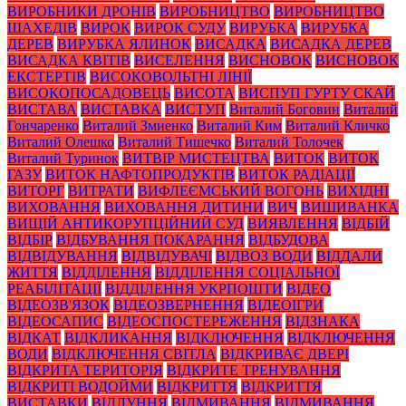
ВИРОБНИКИ ДРОНІВ
ВИРОБНИЦТВО
ВИРОБНИЦТВО
ШАХЕДІВ
ВИРОК
ВИРОК СУДУ
ВИРУБКА
ВИРУБКА
ДЕРЕВ
ВИРУБКА ЯЛИНОК
ВИСАДКА
ВИСАДКА ДЕРЕВ
ВИСАДКА КВІТІВ
ВИСЕЛЕННЯ
ВИСНОВОК
ВИСНОВОК
ЕКСТЕРТІВ
ВИСОКОВОЛЬТНІ ЛІНІЇ
ВИСОКОПОСАДОВЕЦЬ
ВИСОТА
ВИСПУП ГУРТУ СКАЙ
ВИСТАВА
ВИСТАВКА
ВИСТУП
Виталий Боговин
Виталий
Гончаренко
Виталий Змиенко
Виталий Ким
Виталий Кличко
Виталий Олешко
Виталий Тишечко
Виталий Толочек
Виталий Туринок
ВИТВІР МИСТЕЦТВА
ВИТОК
ВИТОК
ГАЗУ
ВИТОК НАФТОПРОДУКТІВ
ВИТОК РАДІАЦІЇ
ВИТОРГ
ВИТРАТИ
ВИФЛЕЄМСЬКИЙ ВОГОНЬ
ВИХІДНІ
ВИХОВАННЯ
ВИХОВАННЯ ДИТИНИ
ВИЧ
ВИШИВАНКА
ВИЩІЙ АНТИКОРУПЦІЙНИЙ СУД
ВИЯВЛЕННЯ
ВІДБІЙ
ВІДБІР
ВІДБУВАННЯ ПОКАРАННЯ
ВІДБУДОВА
ВІДВІДУВАННЯ
ВІДВІДУВАЧІ
ВІДВОЗ ВОДИ
ВІДДАЛИ
ЖИТТЯ
ВІДДІЛЕННЯ
ВІДДІЛЕННЯ СОЦІАЛЬНОЇ
РЕАБІЛІТАЦІЇ
ВІДДІЛЕННЯ УКРПОШТИ
ВІДЕО
ВІДЕОЗВ'ЯЗОК
ВІДЕОЗВЕРНЕННЯ
ВІДЕОІГРИ
ВІДЕОСАПИС
ВІДЕОСПОСТЕРЕЖЕННЯ
ВІДЗНАКА
ВІДКАТ
ВІДКЛИКАННЯ
ВІДКЛЮЧЕННЯ
ВІДКЛЮЧЕННЯ
ВОДИ
ВІДКЛЮЧЕННЯ СВІТЛА
ВІДКРИВАЄ ДВЕРІ
ВІДКРИТА ТЕРИТОРІЯ
ВІДКРИТЕ ТРЕНУВАННЯ
ВІДКРИТІ ВОДОЙМИ
ВІДКРИТТЯ
ВІДКРИТТЯ
ВИСТАВКИ
ВІДЛУННЯ
ВІДМИВАННЯ
ВІДМИВАННЯ