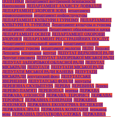
ПОЛІТИКИ
Департамент внутренней безопасности
Нацполиции
ДЕПАРТАМЕНТ ЗАХИСТУ ДОВКІЛЛЯ
ДЕПАРТАМЕНТ ЗДОРОВ'Я ЗОВА
департамент
здравоохранения
департамент инфраструктуры
ДЕПАРТАМЕНТ КУЛЬТУРИ І ТУРИЗМУ
ДЕПАРТАМЕНТ
КУЛЬТУРИ ТА ТУРИЗМУ
Департамент культуры и туризма
департамент образования
Департамент образования и науки
ДЕПАРТАМЕНТ ОСВІТИ
ДЕПАРТАМЕНТ ОХОРОНИ
ЗДОРОВ'Я
ДЕПАРТАМЕНТ РЕЄСТРАЦІЙНИХ ПОСЛУГ
Департамент социальной защиты
департамент спорта
департамент туризма
департамент экологии
ДЕПО
Депозит
Депозиты
депортация
депутат
ДЕПУТАТ ВЕРХОВНОЇ РАДИ
Депутат горсовета
ДЕПУТАТ ЗАПОРІЗЬКОЇ МІСЬКОЇ РАДИ
ДЕПУТАТ ЗАПОРІЗЬКОЇ ОБЛАСНОЇ РАДИ
ДЕПУТАТ
МІСЬКРАДИ
ДЕПУТАТИ
ДЕПУТАТИ МІСЬКОЇ РАДИ
ДЕПУТАТИ МІСЬКОЇ РАДИ КАНЕВА
ДЕПУТАТИ
МІСЬКРАДИ
депутатский фонд
ДЕПУТАТСЬКЕ
ЗВЕРНЕННЯ
ДЕПУТАТСЬКІ ФОНДИ
депутаты
ДЕРЕВ'ЯНА СКУЛЬПТУРА
ДЕРЕВА
ДЕРЕВИНА
Дерево
ДЕРЕВО ПАМ'ЯТІ
ДЕРЕВОПАД
деревья
ДЕРЖАВА
ДЕРЖАВА_СПОНСОР
ДЕРЖАВА_ТЕРОРИСТ
ДЕРЖАВА-
ТЕРОРИСТ
ДЕРЖАВНА ГЕНЕРАЦІЯ
ДЕРЖАВНА
ДОПОМОГА
ДЕРЖАВНА ЕКОЛОГІЧНА ІНСПЕКЦІЯ
ДЕРЖАВНА ЗРАДА
ДЕРЖАВНА КОМПАНІЯ
державна
мова
ДЕРЖАВНА ПОДАТКОВА СЛУЖБА
ДЕРЖАВНА