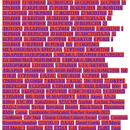
ТРАВНЯ
23 ЧЕРВНЯ
24 ЛЮТОГО
24 СЕРПНЯ
24 СІЧНЯ
24
ТРАВНЯ
25 БЕРЕЗНЯ
25 РОКІВ
26 БЕРЕЗНЯ
26 ЖОВТНЯ
26 СЕРПНЯ
26 ЧЕРВНЯ
27 ЖОВТНЯ
27 МОВТНЯ
27
ТРАВНЯ
28 КВІТНЯ
28 ЛИПНЯ
28 ЛИСТОПАДА
28
ТРАВНЯ
28 ЧЕРВНЯ
29 БЕРЕЗНЯ
29 ВЕРЕСНЯ
29
ЛЮТОГО
29 СЕРПНЯ
29 СІЧНЯ
29 ТРАВНЯ
3 ЖОВТНЯ
3
ЧЕРВНЯ
30 ВЕРЕСНЯ
30 КВІТНЯ
30 ЛИСТОПАДА
31
БЕРЕЗНЯ
31 ЛИПНЯ
35-РІЧЧЯ
4 РЕАКТОР
4 РОКИ
4
ТРАВНЯ
4 ЧЕРВНЯ
40 РОКІВ
400
47 ОКРЕМА
МЕХАНІЗОВАНА БРИГАДА
5 ГРУДНЯ
5 ЖОВТНЯ
5
ЛІКАРНЯ ЗАПОРІЖЖЯ
5 МІСЬКА ЛІКАРНЯ ЕКСТРЕНОЇ
ТА ШВИДКОЇ ДОПОМОГИ
5 МІСЬКА ЛІКАРНЯ
ЗАПОРІЖЖЯ
5 ПОВЕРХ
5 ТРАВНЯ
5-ТА ДИТЯЧА
ЛІКАРНЯ
50 ОБМІН
500 ДНІВ ВІЙНИ
500 КІЛОМЕТРІВ
500
РОКІВ
6 ГРУДНЯ
6 КЛАС
6 МІСЯЦІВ
6 СІЧНЯ
600
ГРИВЕНЬ
65 ОМБР
7 КВІТНЯ
7 КЛАС
700 ДНІВ
77 ОКРУГ
8 ВЕРЕСНЯ
8 СЕРПНЯ
8 ТРАВНЯ
800 ДНІВ ВІЙНИ
800+
81
ШКОЛА
9 БЕРЕЗНЯ
9 ГРУДНЯ
9 ЛИСТОПАДА
9 СЕРПНЯ
9 ТРАВНЯ
900 ДНІВ
96 МАРШРУТ
ABBA
Akıncı
AS-24
Killjoy
ASC 890
AstraZeneca
ATACMS
Auchan
Auchan Україна
BAD-2 robotic
Baykar
Bayraktar
Beatles
Black Нawk
Bloomberg
BMW
Caesar
Cambridge Dedicated Teacher Awards 2025
Challenger
City Mall
Clinton Global Citizen Award
Cobra
Common
Reporting Standart
COVID-19
DAAD
David Guetta
DJI Mavic
DJI Mavic 3
EcoFlow
EES
ETIAS
F-16
Facebook
FLiRT
Food