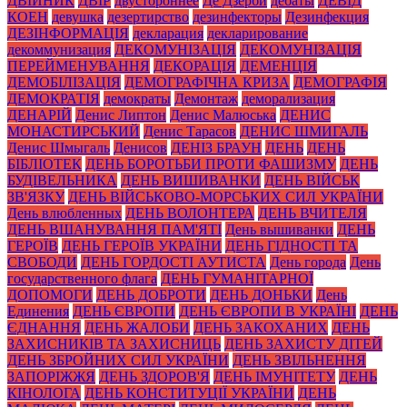
ДВІЙНИК
ДВІР
двустороннее
Де Дзерби
дебаты
ДЕВІД
КОЕН
девушка
дезертирство
дезинфекторы
Дезинфекция
ДЕЗІНФОРМАЦІЯ
декларация
декларирование
декоммунизация
ДЕКОМУНІЗАЦІЯ
ДЕКОМУНІЗАЦІЯ
ПЕРЕЙМЕНУВАННЯ
ДЕКОРАЦІЯ
ДЕМЕНЦІЯ
ДЕМОБІЛІЗАЦІЯ
ДЕМОГРАФІЧНА КРИЗА
ДЕМОГРАФІЯ
ДЕМОКРАТІЯ
демократы
Демонтаж
деморализация
ДЕНАРІЙ
Денис Липтон
Денис Малюська
ДЕНИС
МОНАСТИРСЬКИЙ
Денис Тарасов
ДЕНИС ШМИГАЛЬ
Денис Шмыгаль
Денисов
ДЕНІЗ БРАУН
ДЕНЬ
ДЕНЬ
БІБЛІОТЕК
ДЕНЬ БОРОТЬБИ ПРОТИ ФАШИЗМУ
ДЕНЬ
БУДІВЕЛЬНИКА
ДЕНЬ ВИШИВАНКИ
ДЕНЬ ВІЙСЬК
ЗВ'ЯЗКУ
ДЕНЬ ВІЙСЬКОВО-МОРСЬКИХ СИЛ УКРАЇНИ
День влюбленных
ДЕНЬ ВОЛОНТЕРА
ДЕНЬ ВЧИТЕЛЯ
ДЕНЬ ВШАНУВАННЯ ПАМ'ЯТІ
День вышиванки
ДЕНЬ
ГЕРОЇВ
ДЕНЬ ГЕРОЇВ УКРАЇНИ
ДЕНЬ ГІДНОСТІ ТА
СВОБОДИ
ДЕНЬ ГОРДОСТІ АУТИСТА
День города
День
государственного флага
ДЕНЬ ГУМАНІТАРНОЇ
ДОПОМОГИ
ДЕНЬ ДОБРОТИ
ДЕНЬ ДОНЬКИ
День
Единения
ДЕНЬ ЄВРОПИ
ДЕНЬ ЄВРОПИ В УКРАЇНІ
ДЕНЬ
ЄДНАННЯ
ДЕНЬ ЖАЛОБИ
ДЕНЬ ЗАКОХАНИХ
ДЕНЬ
ЗАХИСНИКІВ ТА ЗАХИСНИЦЬ
ДЕНЬ ЗАХИСТУ ДІТЕЙ
ДЕНЬ ЗБРОЙНИХ СИЛ УКРАЇНИ
ДЕНЬ ЗВІЛЬНЕННЯ
ЗАПОРІЖЖЯ
ДЕНЬ ЗДОРОВ'Я
ДЕНЬ ІМУНІТЕТУ
ДЕНЬ
КІНОЛОГА
ДЕНЬ КОНСТИТУЦІЇ УКРАЇНИ
ДЕНЬ