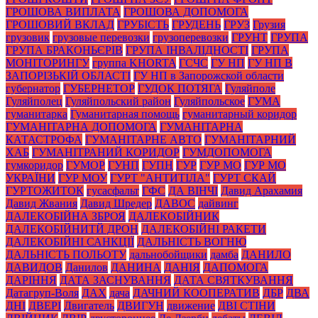
ГРОШОВА ВИПЛАТА
ГРОШОВА ДОПОМОГА
ГРОШОВИЙ ВКЛАД
ГРУБІСТЬ
ГРУДЕНЬ
ГРУЗ
Грузия
грузовик
грузовые перевозки
грузоперевозки
ГРУНТ
ГРУПА
ГРУПА БРАКОНЬЄРІВ
ГРУПА ІНВАЛІДНОСТІ
ГРУПА
МОНІТОРИНГУ
группа KHORTA
ГСЧС
ГУ НП
ГУ НП В
ЗАПОРІЗЬКІЙ ОБЛАСТІ
ГУ НП в Запорожской области
губернатор
ГУБЕРНЕТОР
ГУДОК ПОТЯГА
Гуляйполе
Гуляйполец
Гуляйпольский район
Гуляйпольское
ГУМА
гуманитарка
Гуманитарная помощь
гуманитарный коридор
ГУМАНІТАРНА ДОПОМОГА
ГУМАНІТАРНА
КАТАСТРОФА
ГУМАНІТАРНЕ АВТО
ГУМАНІТАРНИЙ
ХАБ
ГУМАНІТРАНИЙ КОРИДОР
ГУМДОПОМОГА
гумкоридор
ГУМОР
ГУНП
ГУПН
ГУР
ГУР МО
ГУР МО
УКРАЇНИ
ГУР МОУ
ГУРТ "АНТИТІЛА"
ГУРТ СКАЙ
ГУРТОЖИТОК
гусасфальт
ГФС
ДА ВІНЧІ
Давид Арахамия
Давид Жвания
Давид Шредер
ДАВОС
дайвинг
ДАЛЕКОБІЙНА ЗБРОЯ
ДАЛЕКОБІЙНИК
ДАЛЕКОБІЙНИТЙ ДРОН
ДАЛЕКОБІЙНІ РАКЕТИ
ДАЛЕКОБІЙНІ САНКЦІЇ
ДАЛЬНІСТЬ ВОГНЮ
ДАЛЬНІСТЬ ПОЛЬОТУ
дальнобойщики
дамба
ДАНИЛО
ДАВИДОВ
Данилов
ДАНИНА
ДАНІЯ
ДАПОМОГА
ДАРІННЯ
ДАТА ЗАСНУВАННЯ
ДАТА СВЯТКУВАННЯ
Датагруп-Воля
ДАХ
дача
ДАЧНИЙ КООПЕРАТИВ
ДБР
ДВА
ДНІ
ДВЕРІ
Двигатель
ДВИГУН
движение
ДВІ СТІНИ