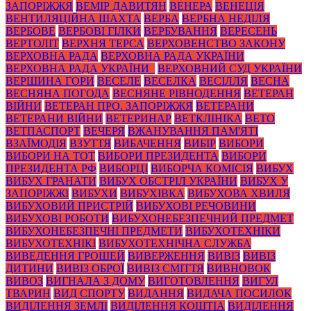
ЗАПОРІЖЖЯ
ВЕМІР ДАВИТЯН
ВЕНЕРА
ВЕНЕЦІЯ
ВЕНТИЛЯЦІЙНА ШАХТА
ВЕРБА
ВЕРБНА НЕДІЛЯ
ВЕРБОВЕ
ВЕРБОВІ ГІЛКИ
ВЕРБУВАННЯ
ВЕРЕСЕНЬ
ВЕРТОЛІТ
ВЕРХНЯ ТЕРСА
ВЕРХОВЕНСТВО ЗАКОНУ
ВЕРХОВНА РАДА
ВЕРХОВНА РАДА УКРАЇНИ
ВЕРХОВНА РАДА УКРАЇНИ_
ВЕРХОВНИЙ СУД УКРАЇНИ
ВЕРШИНА ГОРИ
ВЕСЕЛЕ
ВЕСЕЛКА
ВЕСІЛЛЯ
ВЕСНА
ВЕСНЯНА ПОГОДА
ВЕСНЯНЕ РІВНОДЕННЯ
ВЕТЕРАН
ВІЙНИ
ВЕТЕРАН ПРО. ЗАПОРІЖЖЯ
ВЕТЕРАНИ
ВЕТЕРАНИ ВІЙНИ
ВЕТЕРИНАР
ВЕТКЛІНІКА
ВЕТО
ВЕТПАСПОРТ
ВЕЧЕРЯ
ВЖАНУВАННЯ ПАМ'ЯТІ
ВЗАЇМОДІЯ
ВЗУТТЯ
ВИБАЧЕННЯ
ВИБІР
ВИБОРИ
ВИБОРИ НА ТОТ
ВИБОРИ ПРЕЗИДЕНТА
ВИБОРИ
ПРЕЗИДЕНТА РФ
ВИБОРЦІ
ВИБОРЧА КОМІСІЯ
ВИБУХ
ВИБУХ ГРАНАТИ
ВИБУХ ОБСТРІЛ УКРАЇНИ
ВИБУХ У
ЗАПОРІЖЖІ
ВИБУХИ
ВИБУХІВКА
ВИБУХОВА ХВИЛЯ
ВИБУХОВИЙ ПРИСТРІЙ
ВИБУХОВІ РЕЧОВИНИ
ВИБУХОВІ РОБОТИ
ВИБУХОНЕБЕЗПЕЧНИЙ ПРЕДМЕТ
ВИБУХОНЕБЕЗПЕЧНІ ПРЕДМЕТИ
ВИБУХОТЕХНІКИ
ВИБУХОТЕХНІКІ
ВИБУХОТЕХНІЧНА СЛУЖБА
ВИВЕДЕННЯ ГРОШЕЙ
ВИВЕРЖЕННЯ
ВИВІЗ
ВИВІЗ
ДИТИНИ
ВИВІЗ ОБРОЇ
ВИВІЗ СМІТТЯ
ВИВНОВОК
ВИВОЗ
ВИГНАЛА З ДОМУ
ВИГОТОВЛЕННЯ
ВИГУЛ
ТВАРИН
ВИД СПОРТУ
ВИДАННЯ
ВИДАЧА ПОСИЛОК
ВИДІЛЕННЯ ЗЕМЛІ
ВИДІЛЕННЯ КОШТІА
ВИДІЛЕННЯ