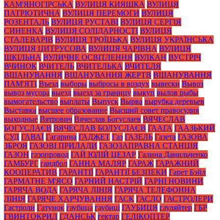
КАМ'ЯНОГІРСЬКА
ВУЛИЦЯ КИЯШКА
ВУЛИЦЯ
ПАТРІОТИЧНА
ВУЛИЦЯ ПЕРЕМОГИ
ВУЛИЦЯ
РОЗЕНТАЛЬ
ВУЛИЦЯ РУСТАВІ
ВУЛИЦЯ СЕРГІЯ
СИНЕНКА
ВУЛИЦЯ СОЛІДАРНОСТІ
ВУЛИЦЯ
СТАЛЕВАРІВ
ВУЛИЦЯ ТРОЇЦЬКА
ВУЛИЦЯ УКРАЇНСЬКА
ВУЛИЦЯ ЦИТРУСОВА
ВУЛИЦЯ ЧАРІВНА
ВУЛИЦЯ
ШКІЛЬНА
ВУЛИЧНЕ ОСВІТЛЕННЯ
ВУЛКАН
ВУСТРІЧ
ВЧИНОК
ВЧИТЕЛЬ
ВЧИТЕЛЬКА
ВЧИТЕЛЯ
ВШАНУВАННЯ
ВШАНУВАННЯ ЖЕРТВ
ВШАНУВАННЯ
ПАМ'ЯТІ
Въезд
выборы
выбросы в воздух
вывески
Вывоз
вывоз мусора
выезд
выезд за границу
выкуп
вылов рыбы
вымогательство
выплаты
Выпуск
Вырва
вырубка деревьев
Выставка
высшее образование
Высший совет правосудия
выходные
Вятрович
Вячеслав Богуслаев
ВЯЧЕСЛАВ
БОГУСЛАЄВ
ВЯЧЕСЛАВ БОЛУСЛАЄВ
ГААГА
ГААЗЬКИЙ
СУД
ГАВАЇ
Гагарина
ГАДЖЕТ
Газ
ГАЗЕЛЬ
Газета
ГАЗОВА
ЗБРОЯ
ГАЗОВІ ПРИЛАДИ
ГАЗОЗАПРАВНА СТАНЦІЯ
ГАЗОН
газопровод
ГАЙ ЮЛІЙ ЦЕЗАР
Галина Данильченко
ГАМБУРГ
гандбол
ГАННА МАЛЯР
ГАРАЖ
ГАРАЖНИЙ
КООПЕРАТИВ
ГАРАНТІЇ
ГАРАНТІЇ БЕЗПЕКИ
Гарет Бэйл
ГАРМАТНЕ М'ЯСО
ГАРНИЙ НАСТРІЙ
ГАРНІ НОВИНИ
ГАРЯЧА ВОДА
ГАРЯЧА ЛІНІЯ
ГАРЯЧА ТЕЛЕФОННА
ЛІНІЯ
ГАРЯЧЕ ХАРЧУВАННЯ
ГАСК
ГАСЛО
ГАСТРОЛЕРИ
Гастроли
Гатунок
гаубица
гаубиці
ГАУБИЦЯ
гауляйтер
ГБР
ГВИНТОКРИЛ
ГДАНСЬК
гектар
ГЕЛІКОПТЕР