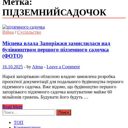
Метка:
ПІДЗЕМНИЙСАДОЧОК
Війна
/
Суспільство
Місцева влада Запоріжжя замислилася над
будівництвом першого підземного садочка
(ФОТО)
16.10.2025
-
by
Alena
-
Leave a Comment
Наразі запорізькою обласною владою замовлена розробка
проєктної документації для подальшого будівництва першого
підземного садочка. Вже відомо, що будівництво першого
запорізького підземного садочка коштуватиме майже 60
мільйонів гривень. Будувати його будуть …
Read More
Найти:
ТОП
Комментарии