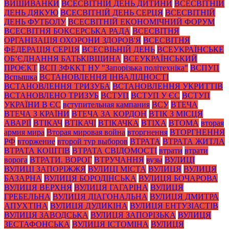
ВИШИВАНКИ
ВСЕСВІТНІЙ ДЕНЬ ДИТИНИ
ВСЕСВІТНІЙ
ДЕНЬ ДЯКУЮ
ВСЕСВІТНІЙ ДЕНЬ СЕРЦЯ
ВСЕСВІТНІЙ
ДЕНЬ ФУТБОЛУ
ВСЕСВІТНІЙ ЕКОНОМІЧНИЙ ФОРУМ
ВСЕСВІТНЯ БОКСЕРСЬКА РАДА
ВСЕСВІТНЯ
ОРГАНІЗАЦІЯ ОХОРОНИ ЗДОРОВ'Я
ВСЕСВІТНЯ
ФЕДЕРАЦІЯ СЕРЦЯ
ВСЕСВІЬНІЙ ДЕНЬ
ВСЕУКРАЇНСЬКЕ
ОБ’ЄДНАННЯ БАТЬКІВЩИНА
ВСЕУКРАЇНСЬКИЙ
ПРОЄКТ
ВСП ЗФККТ НУ "Запорізька політехніка"
ВСПУП
Вспышка
ВСТАНОВЛЕННЯ ІНВАЛІДНОСТІ
ВСТАНОВЛЕННЯ ТРИЗУБА
ВСТАНОВЛЕННЯ УКРИТТІВ
ВСТАНОВЛЕНО ТРИЗУБ
ВСТУП
ВСТУП У ЄС
ВСТУП
УКРАЇНИ В ЄС
вступительная кампания
ВСУ
ВТЕЧА
ВТЕЧА З КРАЇНИ
ВТЕЧА ЗА КОРДОН
ВТІК З МІСЦЯ
АВАРІЇ
ВТІКАЧ
ВТІКАЧІ
ВТІКАЧКА
ВТІХА
ВТОМА
вторая
армия мира
Вторая мировая война
вторгнення
ВТОРГНЕННЯ
РФ
вторжение
второй тур выборов
ВТРАТА
ВТРАТА ЖИТЛА
ВТРАТА КОШТІВ
ВТРАТА СВІДОМОСТІ
втрати
втрати
ворога
ВТРАТИ. ВОРОГ
ВТРУЧАННЯ
вузы
ВУЛИЦІ
ВУЛИЦІ ЗАПОРІЖЖЯ
ВУЛИЦІ МІСТА
ВУЛИЦЯ
ВУЛИЦЯ
БАЗАРНА
ВУЛИЦЯ БОРОДІНСЬКА
ВУЛИЦЯ БОЧАРОВА
ВУЛИЦЯ ВЕРХНЯ
ВУЛИЦЯ ГАГАРІНА
ВУЛИЦЯ
ГРЕБЕЛЬНА
ВУЛИЦЯ ДІАГОНАЛЬНА
ВУЛИЦЯ ДМИТРА
АПУХТІНА
ВУЛИЦЯ ДУДИКІНА
ВУЛИЦЯ ЕНТУЗІАСТІВ
ВУЛИЦЯ ЗАВОДСЬКА
ВУЛИЦЯ ЗАПОРІЗЬКА
ВУЛИЦЯ
ЗЕСТАФОНСЬКА
ВУЛИЦЯ ІСТОМІНА
ВУЛИЦЯ