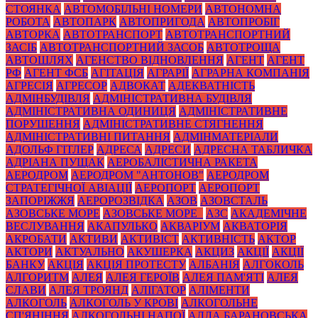
СТОЯНКА
АВТОМОБІЛЬНІ НОМЕРИ
АВТОНОМНА
РОБОТА
АВТОПАРК
АВТОПРИГОДА
АВТОПРОБІГ
АВТОРКА
АВТОТРАНСПОРТ
АВТОТРАНСПОРТНИЙ
ЗАСІБ
АВТОТРАНСПОРТНИЙ ЗАСОБ
АВТОТРОЩА
АВТОШЛЯХ
АГЕНСТВО ВІДНОВЛЕННЯ
АГЕНТ
АГЕНТ
РФ
АГЕНТ ФСБ
АГІТАЦІЯ
АГРАРІЇ
АГРАРНА КОМПАНІЯ
АГРЕСІЯ
АГРЕСОР
АДВОКАТ
АДЕКВАТНІСТЬ
АДМІНБУДІВЛЯ
АДМІНІСТРАТИВНА БУДІВЛЯ
АДМІНІСТРАТИВНА ОДИНИЦЯ
АДМІНІСТРАТИВНЕ
ПОРУШЕННЯ
АДМІНІСТРАТИВНЕ СТЯГНЕННЯ
АДМІНІСТРАТИВНІ ПИТАННЯ
АДМІНМАТЕРІАЛИ
АДОЛЬФ ГІТЛЕР
АДРЕСА
АДРЕСИ
АДРЕСНА ТАБЛИЧКА
АДРІАНА ПУЩАК
АЕРОБАЛІСТИЧНА РАКЕТА
АЕРОДРОМ
АЕРОДРОМ "АНТОНОВ"
АЕРОДРОМ
СТРАТЕГІЧНОЇ АВІАЦІЇ
АЕРОПОРТ
АЕРОПОРТ
ЗАПОРІЖЖЯ
АЕРОРОЗВІДКА
АЗОВ
АЗОВСТАЛЬ
АЗОВСЬКЕ МОРЕ
АЗОВСЬКЕ МОРЕ_
АЗС
АКАДЕМІЧНЕ
ВЕСЛУВАННЯ
АКАПУЛЬКО
АКВАРІУМ
АКВАТОРІЯ
АКРОБАТИ
АКТИВИ
АКТИВІСТ
АКТИВНІСТЬ
АКТОР
АКТОРИ
АКТУАЛЬНО
АКУШЕРКА
АКЦИЗ
АКЦІЇ
АКЦІЇ
БАНКУ
АКЦІЯ
АКЦІЯ ПРОТЕСТУ
АЛБАНІЯ
АЛГОКОЛЬ
АЛГОРИТМ
АЛЕЯ
АЛЕЯ ГЕРОЇВ
АЛЕЯ ПАМ'ЯТІ
АЛЕЯ
СЛАВИ
АЛЕЯ ТРОЯНД
АЛІГАТОР
АЛІМЕНТИ
АЛКОГОЛЬ
АЛКОГОЛЬ У КРОВІ
АЛКОГОЛЬНЕ
СП'ЯНІННЯ
АЛКОГОЛЬНІ НАПОЇ
АЛЛА БАРАНОВСЬКА