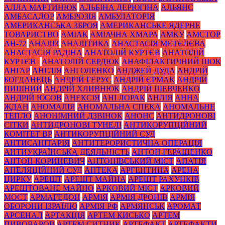
АЛЛА МАРТИНЮК
АЛЬБІНА ДЕРЮГІНА
АЛЬЯНС
АМБАСАДОР
АМБРОЗІЯ
АМБУЛАТОРІЯ
АМЕРИКАНСЬКА ЗБРОЯ
АМЕРИКАНСЬКЕ ЯДЕРНЕ
ТОВАРИСТВО
АМІАК
АМІАЧНА ХМАРА
АМКУ
АМСТОР
АН-72
АНАЛІЗ
АНАЛІТИКА
АНАСТАСІЯ МЄТЄЛЄВА
АНАСТАСІЯ РАДІНА
АНАТОЛІЙ КУРТЄВ
АНАТОЛІЙ
КУРТЄВ_
АНАТОЛІЙ СЕРДЮК
АНАФІЛАКТИЧНИЙ ШОК
АНГАР
АНГЛІЯ
АНГОЛЕНКО
АНДЖЕЙ ДУДА
АНДРІЙ
БОГДАНЕЦЬ
АНДРІЙ ГЕРУС
АНДРІЙ ЄРМАК
АНДРІЙ
ПИШНИЙ
АНДРІЙ ХЛИВНЮК
АНДРІЙ ШЕВЧЕНКО
АНДРІЙ ЮСОВ
АНЕКСІЯ
АНІ ЛОРАК
АНЛІЯ
АННА
ЖДАН
АНОМАЛІЯ
АНОМАЛЬНА СПЕКА
АНОМАЛЬНЕ
ТЕПЛО
АНОНІМНИЙ ДЗВІНОК
АНОНС
АНТИДРОНОВІ
СІТКИ
АНТИДРОНОВІ ТУНЕЛІ
АНТИКОРУПЦІЙНИЙ
КОМІТЕТ ВР
АНТИКОРУПЦІЙНИЙ СУД
АНТИСАНІТАРІЯ
АНТИТЕРОРИСТИЧНА ОПЕРАЦІЯ
АНТИУКРАЇНСЬКА ДЕЯЛЬНІСТЬ
АНТОН ГЕРАЩЕНКО
АНТОН КОРИНЕВИЧ
АНТОНІВСЬКИЙ МІСТ
АПАТІЯ
АПЕЛЯЦІЙНИЙ СУД
АПТЕКА
АРГЕНТИНА
АРЕНА
ЦИРКУ
АРЕШТ
АРЕШТ МАЙНА
АРЕШТ РАХУНКІВ
АРЕШТОВАНЕ МАЙНО
АРКОВИЙ МІСТ
АРКОВИЙ
МОСТ
АРМАГЕДОН
АРМІЯ
АРМІЯ ДРОНІВ
АРМІЯ
ОБОРОНИ ІЗРАЇЛЮ
АРМІЯ РФ
АРМЯНСЬК
АРОМАТ
АРСЕНАЛ
АРТАКЦІЯ
АРТЕМ КИСЬКО
АРТЕМ
ПИВОВАРОВ
АРТЕМ СИТНИК
АРТЕФАКТ
АРТЕФАКТИ