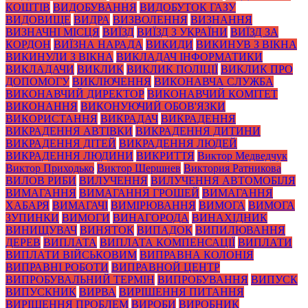
КОШТІВ
ВИДОБУВАННЯ
ВИДОБУТОК ГАЗУ
ВИДОВИЩЕ
ВИДРА
ВИЗВОЛЕННЯ
ВИЗНАННЯ
ВИЗНАЧНІ МІСЦЯ
ВИЇЗД
ВИЇЗД З УКРАЇНИ
ВИЇЗД ЗА
КОРДОН
ВИЇЗНА НАРАДА
ВИКИДИ
ВИКИНУВ З ВІКНА
ВИКИНУЛИ З ВІКНА
ВИКЛАДАЧ ІНФОРМАТИКИ
ВИКЛАДАЧИ
ВИКЛИК
ВИКЛИК ПОЛІЦІЇ
ВИКЛИК ПРО
ДОПОМОГУ
ВИКЛЮЧЕННЯ
ВИКОНАВЧА СЛУЖБА
ВИКОНАВЧИЙ ДИРЕКТОР
ВИКОНАВЧИЙ КОМІТЕТ
ВИКОНАННЯ
ВИКОНУЮЧИЙ ОБОВ'ЯЗКИ
ВИКОРИСТАННЯ
ВИКРАДАЧ
ВИКРАДЕННЯ
ВИКРАДЕННЯ АВТІВКИ
ВИКРАДЕННЯ ДИТИНИ
ВИКРАДЕННЯ ДІТЕЙ
ВИКРАДЕННЯ ЛЮДЕЙ
ВИКРАДЕННЯ ЛЮДИНИ
ВИКРИТТЯ
Виктор Медведчук
Виктор Приходько
Виктор Шершнев
Виктория Ратникова
ВИЛОВ РИБИ
ВИЛУЧЕННЯ
ВИЛУЧЕННЯ АВТОМОБІЛЯ
ВИМАГАННЯ
ВИМАГАННЯ ГРОШЕЙ
ВИМАГАННЯ
ХАБАРЯ
ВИМАГАЧІ
ВИМІРЮВАННЯ
ВИМОГА
ВИМОГА
ЗУПИНКИ
ВИМОГИ
ВИНАГОРОДА
ВИНАХІДНИК
ВИНИЩУВАЧ
ВИНЯТОК
ВИПАДОК
ВИПИЛЮВАННЯ
ДЕРЕВ
ВИПЛАТА
ВИПЛАТА КОМПЕНСАЦІЇ
ВИПЛАТИ
ВИПЛАТИ ВІЙСЬКОВИМ
ВИПРАВНА КОЛОНІЯ
ВИПРАВНІ РОБОТИ
ВИПРАВНОЙ ЦЕНТР
ВИПРОБУВАЛЬНИЙ ТЕРМІН
ВИПРОБУВАННЯ
ВИПУСК
ВИПУСКНИК
ВИРВА
ВИРІШЕННЯ ПИТАННЯ
ВИРІШЕННЯ ПРОБЛЕМ
ВИРОБИ
ВИРОБНИК