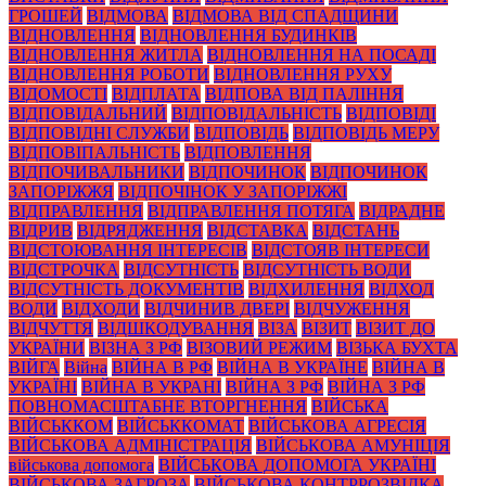
ГРОШЕЙ
ВІДМОВА
ВІДМОВА ВІД СПАДЩИНИ
ВІДНОВЛЕННЯ
ВІДНОВЛЕННЯ БУДИНКІВ
ВІДНОВЛЕННЯ ЖИТЛА
ВІДНОВЛЕННЯ НА ПОСАДІ
ВІДНОВЛЕННЯ РОБОТИ
ВІДНОВЛЕННЯ РУХУ
ВІДОМОСТІ
ВІДПЛАТА
ВІДПОВА ВІД ПАЛІННЯ
ВІДПОВІДАЛЬНИЙ
ВІДПОВІДАЛЬНІСТЬ
ВІДПОВІДІ
ВІДПОВІДНІ СЛУЖБИ
ВІДПОВІДЬ
ВІДПОВІДЬ МЕРУ
ВІДПОВІПАЛЬНІСТЬ
ВІДПОВЛЕННЯ
ВІДПОЧИВАЛЬНИКИ
ВІДПОЧИНОК
ВІДПОЧИНОК
ЗАПОРІЖЖЯ
ВІДПОЧІНОК У ЗАПОРІЖЖІ
ВІДПРАВЛЕННЯ
ВІДПРАВЛЕННЯ ПОТЯГА
ВІДРАДНЕ
ВІДРИВ
ВІДРЯДЖЕННЯ
ВІДСТАВКА
ВІДСТАНЬ
ВІДСТОЮВАННЯ ІНТЕРЕСІВ
ВІДСТОЯВ ІНТЕРЕСИ
ВІДСТРОЧКА
ВІДСУТНІСТЬ
ВІДСУТНІСТЬ ВОДИ
ВІДСУТНІСТЬ ДОКУМЕНТІВ
ВІДХИЛЕННЯ
ВІДХОД
ВОДИ
ВІДХОДИ
ВІДЧИНИВ ДВЕРІ
ВІДЧУЖЕННЯ
ВІДЧУТТЯ
ВІДШКОДУВАННЯ
ВІЗА
ВІЗИТ
ВІЗИТ ДО
УКРАЇНИ
ВІЗНА З РФ
ВІЗОВИЙ РЕЖИМ
ВІЗЬКА БУХТА
ВІЙГА
Війна
ВІЙНА В РФ
ВІЙНА В УКРАЇНЕ
ВІЙНА В
УКРАЇНІ
ВІЙНА В УКРАНІ
ВІЙНА З РФ
ВІЙНА З РФ
ПОВНОМАСШТАБНЕ ВТОРГНЕННЯ
ВІЙСЬКА
ВІЙСЬККОМ
ВІЙСЬККОМАТ
ВІЙСЬКОВА АГРЕСІЯ
ВІЙСЬКОВА АДМІНІСТРАЦІЯ
ВІЙСЬКОВА АМУНІЦІЯ
військова допомога
ВІЙСЬКОВА ДОПОМОГА УКРАЇНІ
ВІЙСЬКОВА ЗАГРОЗА
ВІЙСЬКОВА КОНТРРОЗВІДКА