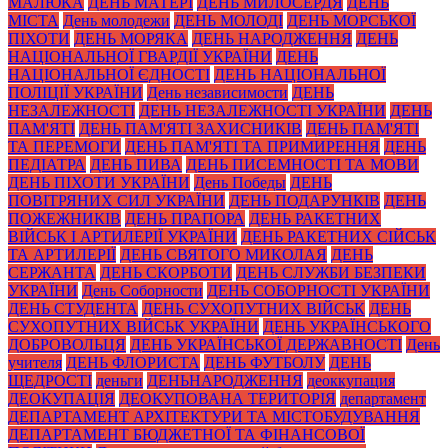
МАЛЮКА
ДЕНЬ МАТЕРІ
ДЕНЬ МИЛОСЕРДЯ
ДЕНЬ
МІСТА
День молодежи
ДЕНЬ МОЛОДІ
ДЕНЬ МОРСЬКОЇ
ПІХОТИ
ДЕНЬ МОРЯКА
ДЕНЬ НАРОДЖЕННЯ
ДЕНЬ
НАЦІОНАЛЬНОЇ ГВАРДІЇ УКРАЇНИ
ДЕНЬ
НАЦІОНАЛЬНОЇ ЄДНОСТІ
ДЕНЬ НАЦІОНАЛЬНОЇ
ПОЛІЦІЇ УКРАЇНИ
День независимости
ДЕНЬ
НЕЗАЛЕЖНОСТІ
ДЕНЬ НЕЗАЛЕЖНОСТІ УКРАЇНИ
ДЕНЬ
ПАМ'ЯТІ
ДЕНЬ ПАМ'ЯТІ ЗАХИСНИКІВ
ДЕНЬ ПАМ'ЯТІ
ТА ПЕРЕМОГИ
ДЕНЬ ПАМ'ЯТІ ТА ПРИМИРЕННЯ
ДЕНЬ
ПЕДІАТРА
ДЕНЬ ПИВА
ДЕНЬ ПИСЕМНОСТІ ТА МОВИ
ДЕНЬ ПІХОТИ УКРАЇНИ
День Победы
ДЕНЬ
ПОВІТРЯНИХ СИЛ УКРАЇНИ
ДЕНЬ ПОДАРУНКІВ
ДЕНЬ
ПОЖЕЖНИКІВ
ДЕНЬ ПРАПОРА
ДЕНЬ РАКЕТНИХ
ВІЙСЬК І АРТИЛЕРІЇ УКРАЇНИ
ДЕНЬ РАКЕТНИХ СІЙСЬК
ТА АРТИЛЕРІЇ
ДЕНЬ СВЯТОГО МИКОЛАЯ
ДЕНЬ
СЕРЖАНТА
ДЕНЬ СКОРБОТИ
ДЕНЬ СЛУЖБИ БЕЗПЕКИ
УКРАЇНИ
День Соборности
ДЕНЬ СОБОРНОСТІ УКРАЇНИ
ДЕНЬ СТУДЕНТА
ДЕНЬ СУХОПУТНИХ ВІЙСЬК
ДЕНЬ
СУХОПУТНИХ ВІЙСЬК УКРАЇНИ
ДЕНЬ УКРАЇНСЬКОГО
ДОБРОВОЛЬЦЯ
ДЕНЬ УКРАЇНСЬКОЇ ДЕРЖАВНОСТІ
День
учителя
ДЕНЬ ФЛОРИСТА
ДЕНЬ ФУТБОЛУ
ДЕНЬ
ЩЕДРОСТІ
деньги
ДЕНЬНАРОДЖЕННЯ
деоккупация
ДЕОКУПАЦІЯ
ДЕОКУПОВАНА ТЕРИТОРІЯ
департамент
ДЕПАРТАМЕНТ АРХІТЕКТУРИ ТА МІСТОБУДУВАННЯ
ДЕПАРТАМЕНТ БЮДЖЕТНОЇ ТА ФІНАНСОВОЇ