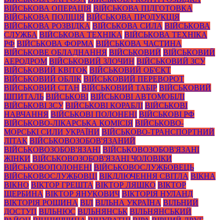
ВІЙСЬКОВА ОПЕРАЦІЯ
ВІЙСЬКОВА ПІДГОТОВКА
ВІЙСЬКОВА ПОЛІЦІЯ
ВІЙСЬКОВА ПРОДУКЦІЯ
ВІЙСЬКОВА РОЗВІДКА
ВІЙСЬКОВА СИЛА
ВІЙСЬКОВА
СЛУЖБА
ВІЙСЬКОВА ТЕХНІКА
ВІЙСЬКОВА ТЕХНІКА
РФ
ВІЙСЬКОВА ФОРМА
ВІЙСЬКОВА ЧАСТИНА
ВІЙСЬКОВЕ ОБЛАДНАННЯ
ВІЙСЬКОВИЙ
ВІЙСЬКОВИЙ
АЕРОДРОМ
ВІЙСЬКОВИЙ ЗЛОЧИН
ВІЙСЬКОВИЙ ЗСУ
ВІЙСЬКОВИЙ КВІТОК
ВІЙСЬКОВИЙ ОБ'ЄКТ
ВІЙСЬКОВИЙ ОБЛІК
ВІЙСЬКОВИЙ ПЕРЕВОРОТ
ВІЙСЬКОВИЙ СТАН
ВІЙСЬКОВИЙ ТАБІР
ВІЙСЬКОВИЙ
ШПИТАЛЬ
ВІЙСЬКОВІ
ВІЙСЬКОВІ АВТОМОБІЛІ
ВІЙСЬКОВІ ЗСУ
ВІЙСЬКОВІ КОРАБЛІ
ВІЙСЬКОВІ
НАВЧАННЯ
ВІЙСЬКОВІ ПОЛОНЕНІ
ВІЙСЬКОВІ РФ
ВІЙСЬКОВО-ЛІКАРСЬКА КОМІСІЯ
ВІЙСЬКОВО-
МОРСЬКІ СИЛИ УКРАЇНИ
ВІЙСЬКОВО-ТРАНСПОРТНИЙ
ЛІТАК
ВІЙСЬКОВОЗОБОВ'ЯЗАНИЙ
ВІЙСЬКОВОЗОБОВ'ЯЗАНІ
ВІЙСЬКОВОЗОБОВ'ЯЗАНІ
ЖІНКИ
ВІЙСЬКОВОЗОБОВ'ЯЗАНІ ЧОЛОВІКИ
ВІЙСЬКОВОПОЛОНЕНІ
ВІЙСЬКОВОСЛУЖБОВЕЦЬ
ВІЙСЬКОВОСЛУЖБОВЦІ
ВІКДЛЮЧЕННЯ СВІТЛА
ВІКНА
ВІКНО
ВІКТОР ГРЕШТА
ВІКТОР ЛЯШКО
ВІКТОР
ЩЕРБИНА
ВІКТОР ЯНУКОВИЧ
ВІКТОРІЯ НУЛАНД
ВІКТОРІЯ РОЩИНА
ВІЛ
ВІЛЬНА УКРАЇНА
ВІЛЬНИЙ
ДОСТУП
ВІЛЬНЮС
ВІЛЬНЯНСЬК
ВІЛЬНЯНСЬКИЙ