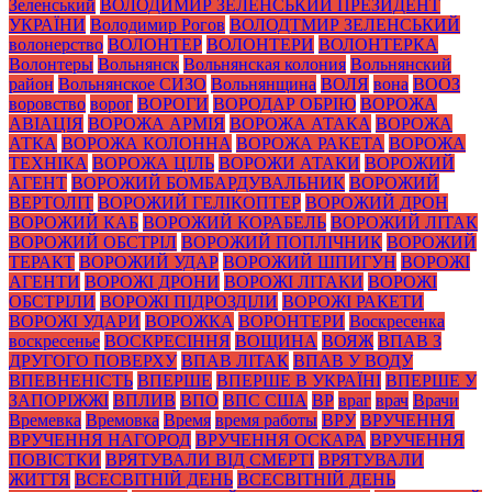
Зеленський
ВОЛОДИМИР ЗЕЛЕНСЬКИЙ ПРЕЗИДЕНТ
УКРАЇНИ
Володимир Рогов
ВОЛОДТМИР ЗЕЛЕНСЬКИЙ
волонерство
ВОЛОНТЕР
ВОЛОНТЕРИ
ВОЛОНТЕРКА
Волонтеры
Вольнянск
Вольнянская колония
Вольнянский
район
Вольнянское СИЗО
Вольнянщина
ВОЛЯ
вона
ВООЗ
воровство
ворог
ВОРОГИ
ВОРОДАР ОБРІЮ
ВОРОЖА
АВІАЦІЯ
ВОРОЖА АРМІЯ
ВОРОЖА АТАКА
ВОРОЖА
АТКА
ВОРОЖА КОЛОННА
ВОРОЖА РАКЕТА
ВОРОЖА
ТЕХНІКА
ВОРОЖА ЦІЛЬ
ВОРОЖИ АТАКИ
ВОРОЖИЙ
АГЕНТ
ВОРОЖИЙ БОМБАРДУВАЛЬНИК
ВОРОЖИЙ
ВЕРТОЛІТ
ВОРОЖИЙ ГЕЛІКОПТЕР
ВОРОЖИЙ ДРОН
ВОРОЖИЙ КАБ
ВОРОЖИЙ КОРАБЕЛЬ
ВОРОЖИЙ ЛІТАК
ВОРОЖИЙ ОБСТРІЛ
ВОРОЖИЙ ПОПЛІЧНИК
ВОРОЖИЙ
ТЕРАКТ
ВОРОЖИЙ УДАР
ВОРОЖИЙ ШПИГУН
ВОРОЖІ
АГЕНТИ
ВОРОЖІ ДРОНИ
ВОРОЖІ ЛІТАКИ
ВОРОЖІ
ОБСТРІЛИ
ВОРОЖІ ПІДРОЗДІЛИ
ВОРОЖІ РАКЕТИ
ВОРОЖІ УДАРИ
ВОРОЖКА
ВОРОНТЕРИ
Воскресенка
воскресенье
ВОСКРЕСІННЯ
ВОЩИНА
ВОЯЖ
ВПАВ З
ДРУГОГО ПОВЕРХУ
ВПАВ ЛІТАК
ВПАВ У ВОДУ
ВПЕВНЕНІСТЬ
ВПЕРШЕ
ВПЕРШЕ В УКРАЇНІ
ВПЕРШЕ У
ЗАПОРІЖЖІ
ВПЛИВ
ВПО
ВПС США
ВР
враг
врач
Врачи
Времевка
Времовка
Время
время работы
ВРУ
ВРУЧЕННЯ
ВРУЧЕННЯ НАГОРОД
ВРУЧЕННЯ ОСКАРА
ВРУЧЕННЯ
ПОВІСТКИ
ВРЯТУВАЛИ ВІД СМЕРТІ
ВРЯТУВАЛИ
ЖИТТЯ
ВСЕСВІТНІЙ ДЕНЬ
ВСЕСВІТНІЙ ДЕНЬ