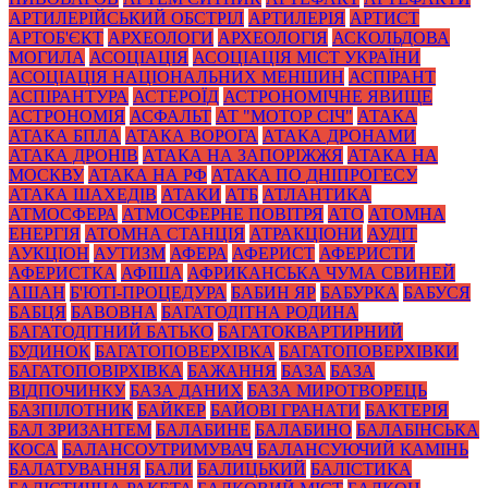
АРТИЛЕРІЙСЬКИЙ ОБСТРІЛ
АРТИЛЕРІЯ
АРТИСТ
АРТОБ'ЄКТ
АРХЕОЛОГИ
АРХЕОЛОГІЯ
АСКОЛЬДОВА
МОГИЛА
АСОЦІАЦІЯ
АСОЦІАЦІЯ МІСТ УКРАЇНИ
АСОЦІАЦІЯ НАЦІОНАЛЬНИХ МЕНШИН
АСПІРАНТ
АСПІРАНТУРА
АСТЕРОЇД
АСТРОНОМІЧНЕ ЯВИЩЕ
АСТРОНОМІЯ
АСФАЛЬТ
АТ "МОТОР СІЧ"
АТАКА
АТАКА БПЛА
АТАКА ВОРОГА
АТАКА ДРОНАМИ
АТАКА ДРОНІВ
АТАКА НА ЗАПОРІЖЖЯ
АТАКА НА
МОСКВУ
АТАКА НА РФ
АТАКА ПО ДНІПРОГЕСУ
АТАКА ШАХЕДІВ
АТАКИ
АТБ
АТЛАНТИКА
АТМОСФЕРА
АТМОСФЕРНЕ ПОВІТРЯ
АТО
АТОМНА
ЕНЕРГІЯ
АТОМНА СТАНЦІЯ
АТРАКЦІОНИ
АУДІТ
АУКЦІОН
АУТИЗМ
АФЕРА
АФЕРИСТ
АФЕРИСТИ
АФЕРИСТКА
АФІША
АФРИКАНСЬКА ЧУМА СВИНЕЙ
АШАН
Б'ЮТІ-ПРОЦЕДУРА
БАБИН ЯР
БАБУРКА
БАБУСЯ
БАБЦЯ
БАВОВНА
БАГАТОДІТНА РОДИНА
БАГАТОДІТНИЙ БАТЬКО
БАГАТОКВАРТИРНИЙ
БУДИНОК
БАГАТОПОВЕРХІВКА
БАГАТОПОВЕРХІВКИ
БАГАТОПОВІРХІВКА
БАЖАННЯ
БАЗА
БАЗА
ВІДПОЧИНКУ
БАЗА ДАНИХ
БАЗА МИРОТВОРЕЦЬ
БАЗПІЛОТНИК
БАЙКЕР
БАЙОВІ ГРАНАТИ
БАКТЕРІЯ
БАЛ ЗРИЗАНТЕМ
БАЛАБИНЕ
БАЛАБИНО
БАЛАБІНСЬКА
КОСА
БАЛАНСОУТРИМУВАЧ
БАЛАНСУЮЧИЙ КАМІНЬ
БАЛАТУВАННЯ
БАЛИ
БАЛИЦЬКИЙ
БАЛІСТИКА