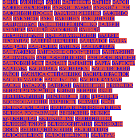
В ЦІЛЬ
В'ЯЗНИЦЯ
В'ЯЗНІ
ВАГІТНІСТЬ
ВАГНЕР
ВАГОН
ВАЖКЕ ОЗБРОЄННЯ
ВАЖКИ ТРАВМИ
ВАЖКИЙ СТАН
ВАЖЛИВИЙ ПРОЄКТ
ВАЖЛИВІ РІШЕННЯ
ВАЖЛИВО
ВАЗ
ВАКАНСІЯ
ВАКС
ВАКЦИНА
ВАКЦИНАЦІЯ
ВАКЦИНОБУС
ВАЛЕНТИН РЕЗНІЧЕНКО
ВАЛЕРІЙ
БАРАНОВ
ВАЛЕРІЙ ЗАЛУЖНИЙ
ВАЛЕРІЙ
ЛОБАНОВСЬКИЙ
ВАЛЕРІЙ МОСТОВИЙ
ВАЛЕРІЙ
ПРОЗАПАС
ВАЛЕРІЙ ШЕРШЕНЬ
ВАЛІДАТОР
ВАЛІЗА
ВАНДАЛИ
ВАНДАЛІЗМ
ВАНТАЖ
ВАНТАЖІВКА
ВАНТАЖІВКИ
ВАНТАЖНЕ СПОЛУЧЕННЯ
ВАНТАЖНИЙ
АВТОМОБІЛЬ
ВАНТАЖНИЙ ПОТЯГ
ВАНТАЖНІ ВАГОНИ
ВАНТОВИЙ МІСТ
ВАРІАНТ
ВАРІАНТИ
ВАРТА
ВАРТІСТЬ
ВАРШАВА
ВАСИЛІВКА
ВАСИЛІВКА_
ВАСИЛІВСЬКИЙ
РАЙОН
ВАСИЛІСА СТЕПАНЕНКО
ВАСИЛЬ ВІРАСТЮК
ВАСИЛЬ МАЛЮК
ВАСИЛЬ СТУС
ВАСИЛЬ ФУРМАН
ВАСЮК
ВАТАЖОК
ВАТИКАН
ВАШИНГТОН
ВБИВСТВО
ВБИВСТВО УКРАЇНЦЯ
ВБИВЦІ
ВБИВЦЯ
ВБИТІ
ВБОЛІВАЛЬНИКИ
ВВІЧЛИВІСТЬ
ВВС
ВДАЧНІСТЬ
ВДОСКОНАЛЕННЯ
ВДЯЧНІСТЬ
ВЕДМІДЬ
ВЕЙП
ВЕЛИКА БРИТАНІЯ
ВЕЛИКА ВІТЧИЗНЯНА ВІЙНА
ВЕЛИКА РЕСТАВРАЦІЯ
ВЕЛИКДЕНЬ
ВЕЛИКЕ
БУДІВНИЦТВО
ВЕЛИКИЙ ЛУГ
ВЕЛИКИЙ ПІСТ
ВЕЛИКИЙ ТРИЗУБ
ВЕЛИКОБРИТАНІЯ
ВЕЛИКОДНІ
СВЯТА
ВЕЛИКОДНІЙ КОШИК
ВЕЛОПОЛІЦІЯ
ВЕЛОСИПЕДИСТ
ВЕЛОСИПЕДИСТИ
ВЕЛЬТУМ-