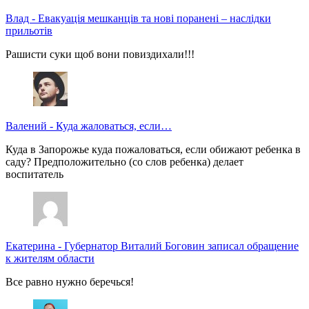
Влад
-
Евакуація мешканців та нові поранені – наслідки
прильотів
Рашисти суки щоб вони повиздихали!!!
Валений
-
Куда жаловаться, если…
Куда в Запорожье куда пожаловаться, если обижают ребенка в
саду? Предположительно (со слов ребенка) делает
воспитатель
Екатерина
-
Губернатор Виталий Боговин записал обращение
к жителям области
Все равно нужно беречься!