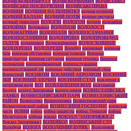
ВОДІЙ 84 МАРШРУТУ
ВОДІЙ КЕРМАНИЧ
ВОДІЙ ТАКСІ
ВОДІЙСЬКЕ ПОСВІДЧЕННЯ
ВОДІЙСЬКІ ПРАВА
ВОДІННЯ
ВОДІННЯ НА ПІДПИТКУ
водная полиция
ВОДНИЙ БАЛАНС
ВОДНИЙ ПОТІК
водные ресурсы
водный транспорт
ВОДОГІН
ВОДОГОН
водоем
водозабор
ВОДОЙМА
Водоканал
ВОДОЛАЗИ
ВОДОЛОСТІ
ВОДОНАГРІВАЧ
ВОДОПІЛЛЯ
ВОДОПОСТАЧАННЯ
ВОДОПОСТАЧЯННЯ
ВОДОПРОВІД
ВОДОПРОВІДНА
ГАЛУЗЬ
водопровод
Водоснабжение
ВОДОСХОВИЩЕ
ВОДОХРЕЩА
ВОДОХРЕЩЕ
Военбуд
военкомат
военная
база
военная обстановка
военная помощь
Военная
прокуратура
военная ситуация
военная техника
Военное
положение
военнообязанный
военнослужащие
военнослужащий рф
военные действия
военный сбор
Военстрой
ВОЄНКОМ
ВОЄННИЙ АЕРОДРОМ
ВОЄННИЙ
ЗБІР
ВОЄННИЙ ЗЛОЧИН
ВОЄННИЙ СТАН
вождение в
нетрезвом виде
ВОЗ
ВОЗБАВЛЕННЯ ВОЛІ
возгорание
Воздух
воздух Запорожья
воздух-хемля
ВОЗНЕСЕНІВСЬКА
ДАМБА
ВОЗНЕСЕНІВСЬКИЙ ПАРК
ВОЗНЕСЕНІВСЬКИЙ
РАЙОН
Вознесенка
Вознесеновка
Вознесеновский парк
Вознесеновский район
ВОЗНЕСІННЯ ГОСПОДНЄ
воинская
часть
ВОЇНИ
война
война рашисты
война. Генштаб
война.
Мелитополь
войнаа
вокзал
ВОКЗАЛ "ЗАПОРІЖЖЯ-2"
Вокзал Запоріжжя І
ВОЛЕЙБОЛ
ВОЛИНСЬКИЙ СУД
Волобуев
ВОЛОГА
ВОЛОДИМИР БУРЯК_
Володимир