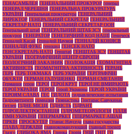
ГЕНАСАМБЛЕЯ
ГЕНЕНАЛЬНИЙ ПРОКУРОР
генерал
ГЕНЕРАЛ ЧЕРЕШНЯ
ГЕНЕРАЛЬНА ПРОКУРАТУРА
УКРАЇНИ
Генеральная прокуратура
ГЕНЕРАЛЬНИЙ
ДИРЕКТОР
ГЕНЕРАЛЬНИЙ СЕКРЕТАР
ГЕНЕРАЛЬНИЙ
СЕКРЕТАР НАТО
ГЕНЕРАЛЬНИЙ СЕКРЕТАР ООН
Генеральний штаб
ГЕНЕРАЛЬНИЙ ШТАБ ЗСУ
генеральный
прокурор
ГЕНЕРАТОР
ГЕНЕТИЧНИЙ КОД НАЦІЇ
Геническ
Геннадий Касай
Геннадий Наумов
ГЕННАДІЙ КОНЯЄВ
ГЕННАДІЙ ФУКС
геноцид
ГЕНСЕК НАТО
ГЕНСЕКРЕТАРЬ НАТО
Генштаб
ГЕНШТАБ ЗСУ
ГЕНШТАБ
УКРАЇНИ
ГЕОГРАФІЧНИЙ ЦЕНТР ЄВРОПИ
ГЕОЛОГІЧНИЙ ЗАКАЗНИК
ГЕОЛОКАЦІЯ
ГЕОМАГНІТНА
АКТИВНІСТЬ
ГЕОМАГНІТНА АКТИВНОСТЬ
ГЕРАНЬ
ГЕРБ
ГЕРБ ТОКМАКА
ГЕРБ УКРАЇНИ
ГЕРГРАФІЧНІ
ОБ'ЄКТИ
ГЕРМАН ГАЛУЩЕНКО
ГЕРМАН СМЕТАНІН
Германия
герои
ГЕРОЇ
ГЕРОЇ КРУТ
ГЕРОЇ НЕ ВМИРАЮТЬ
ГЕРОЇ УКРАЇНИ
ГЕРОЙ
Герой Украины
ГЕРОЙ УКРАЇНИ
ГЕРОЯМ СЛАВА
ГЕС
ГИДОТА
гидравлические испытания
Гидрометцентр
гимназия
Гимнастика
Гинтарас Савукинас
Гитлер
ГІДНЕ МІСЦЕ
ГІДНІСТЬ
ГІДРАНТ
ГІДРОЕЛЕКТРОСТАНЦІЯ
ГІДРОМЕТЕОРОЛОГІЯ
ГІЛЛЯ
ГІМН УКРАЇНИ
ГІПЕРМАРКЕТ
ГІПЕРМАРКЕТ АШАН
ГІРКІН
ГІРОСКУТЕР
Гітанас Науседа
глава государства
ГЛАВА ДЕРЖАВИ
главнокомандующий
главный тренер
Глазго
ГЛИБОКА ЯМА
Глинка
Глорія
ГНІЙ
ГНІТ
ГО