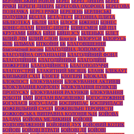
БЕРДЯНСЬКИЙ РАЙОН
БЕРЕГ
БЕРЕГ ДНІПРА
БЕРЕГ
РІЧКИ
БЕРЕГИ ДНІПРА
БЕРЕГОВА ОХОРОНА
БЕРЕГОВА
ПОЗНАЧКА
БЕРЕЗ РІЧКИ
БЕРЕЗЕНЬ
БЕРЛІНСЬКІ
ПОДУШКИ
БЕСІДА
БЕТА-ТЕСТ
БЕТОННА ПЛИТА
БІБЛІОТЕКА
БІБЛІЯ
БІДА
БІДОСЯ
БІЖЕНЦІ
БІЗНЕС
БІЗНЕС-ПЛАН
БІЗНЕС-ЦЕНТР
БІЗНЕСМЕН
БІЙ ПІД
КРУТАМИ
БІЙКА
БІЙЦІ
БІЙЦІ ЗСУ
БІЛЕНЬКЕ
БІЛЕТ
БІЛИЙ ДІМ
БІЛИЙ СЛОН
Білогір'я
БІЛОРУСИ
БІЛОРУСЬ
БІЛЬ
БІЛЬМАК
БІТКОЇНИ
БК
БЛАГОВІЩЕННЯ
благодатний вогонь
БЛАГОДІЙНА ДОПОМОГА
БЛАГОДІЙНА ОРГАНІЗАЦІЯ
БЛАГОДІЙНИЙ ФОНД
БЛАГОДІЙНИК
БЛАГОДІЙНИКИ
БЛАГОДІЙНІ
ПОЖЕРТВИ
БЛАГОДІЙНІСТЬ
БЛАГОПОЛУЧЧЯ
БЛАГОУСТРІЙ
БЛАКИТНИЙ МІСЯЦЬ
БЛАНК
БЛЕКАУТ
БЛИЗЬКИЙ СХІД
БЛОГЕР
БЛОГЕРИ
БЛОКАДА
БЛОКПОСТ
БЛОКУВАННЯ
БЛОКУВАННЯ АКТИВІВ
БЛОКУВАННЯ КОРДОНУ
БЛОКУВАННЯ ПУНКТІВ
ПРОПУСКУ
БЛОКУВАННЯ РАХУНКІВ
БЛОКУВАННЯ
РОБОТИ
БМП
БОГДАН ВАСИЛЕНКО
БОГОСЛУЖІННЯ
БОГУЛАЄВ
БОГУСЛАЄВ
БОЄПРИПАС
БОЄПРИПАСИ
БОЖЕВІЛЬНИЙ СУСІД
БОЖЕВІЛЬНІ ТЕРОРИСТИ
БОЖКОВСЬКА ВИПРАВНА КОЛОНІЯ №16
БОЙОВА
ЗАДАЧА
БОЙОВА МЕДИКИНЯ
БОЙОВЕ
РОЗПОРЯДЖЕННЯ
БОЙОВИЙ ДУХ
БОЙОВИЙ КОТИК
БОЙОВІ
БОЙОВІ ВТРАТИ
БОЙОВІ ДІЇ
БОЙОВІ