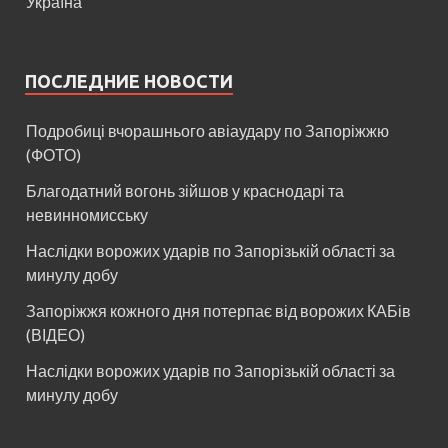
Україна
ПОСЛЕДНИЕ НОВОСТИ
Подробиці вчорашнього авіаудару по Запоріжжю
(ФОТО)
Благодатний вогонь зійшов у краснодарі та
невинномисську
Наслідки ворожих ударів по Запорізькій області за
минулу добу
Запоріжжя кожного дня потерпає від ворожих КАБів
(ВІДЕО)
Наслідки ворожих ударів по Запорізькій області за
минулу добу