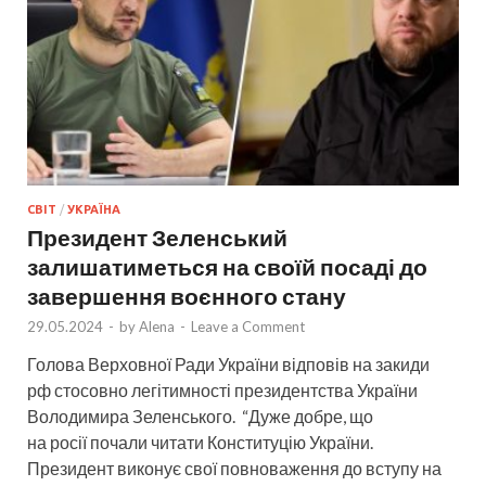
СВІТ
/
УКРАЇНА
Президент Зеленський
залишатиметься на своїй посаді до
завершення воєнного стану
29.05.2024
-
by
Alena
-
Leave a Comment
Голова Верховної Ради України відповів на закиди
рф стосовно легітимності президентства України
Володимира Зеленського. “Дуже добре, що
на росії почали читати Конституцію України.
Президент виконує свої повноваження до вступу на