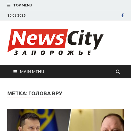
TOP MENU
10.08.2026
New
Новости
Запорожья
све
Запорожск
области
сегодня.
нов
События
MAIN MENU
Запорожья
Зап
коррупция,
политика,
сег
МЕТКА: ГОЛОВА ВРУ
дтп, новос
спорта