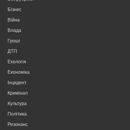
Бізнес
Війна
Влада
Гроші
ДТП
Екологія
Економіка
Інцидент
Кримінал
Культура
Політика
Резонанс