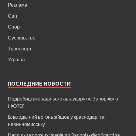
Реклама
Світ
Спорт
Суспільство
Транспорт
Україна
ПОСЛЕДНИЕ НОВОСТИ
Подробиці вчорашнього авіаудару по Запоріжжю
(ФОТО)
Благодатний вогонь зійшов у краснодарі та
невинномисську
Наслідки ворожих ударів по Запорізькій області за