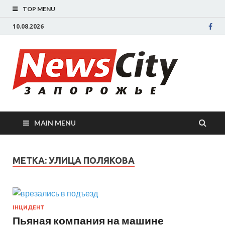
TOP MENU
10.08.2026
New
Новости
Запорожья
све
Запорожск
области
сегодня.
нов
События
MAIN MENU
Запорожья
Зап
коррупция,
политика,
сег
МЕТКА: УЛИЦА ПОЛЯКОВА
дтп, новос
спорта
ІНЦИДЕНТ
Пьяная компания на машине