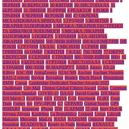
ЧЕРВНЯ
30 ВЕРЕСНЯ
30 КВІТНЯ
30 ЛИСТОПАДА
31
БЕРЕЗНЯ
31 ЛИПНЯ
35-РІЧЧЯ
4 РЕАКТОР
4 РОКИ
4
ТРАВНЯ
4 ЧЕРВНЯ
40 РОКІВ
400
47 ОКРЕМА
МЕХАНІЗОВАНА БРИГАДА
5 ГРУДНЯ
5 ЖОВТНЯ
5
ЛІКАРНЯ ЗАПОРІЖЖЯ
5 МІСЬКА ЛІКАРНЯ ЕКСТРЕНОЇ
ТА ШВИДКОЇ ДОПОМОГИ
5 МІСЬКА ЛІКАРНЯ
ЗАПОРІЖЖЯ
5 ПОВЕРХ
5 ТРАВНЯ
5-ТА ДИТЯЧА
ЛІКАРНЯ
50 ОБМІН
500 ДНІВ ВІЙНИ
500 КІЛОМЕТРІВ
500
РОКІВ
6 ГРУДНЯ
6 КЛАС
6 МІСЯЦІВ
6 СІЧНЯ
600
ГРИВЕНЬ
65 ОМБР
7 КВІТНЯ
7 КЛАС
700 ДНІВ
77 ОКРУГ
8 ВЕРЕСНЯ
8 СЕРПНЯ
8 ТРАВНЯ
800 ДНІВ ВІЙНИ
800+
81
ШКОЛА
9 БЕРЕЗНЯ
9 ГРУДНЯ
9 ЛИСТОПАДА
9 СЕРПНЯ
9 ТРАВНЯ
900 ДНІВ
96 МАРШРУТ
ABBA
Akıncı
AS-24
Killjoy
ASC 890
AstraZeneca
ATACMS
Auchan
Auchan Україна
BAD-2 robotic
Baykar
Bayraktar
Beatles
Black Нawk
Bloomberg
BMW
Caesar
Cambridge Dedicated Teacher Awards 2025
Challenger
City Mall
Clinton Global Citizen Award
Cobra
Common
Reporting Standart
COVID-19
DAAD
David Guetta
DJI Mavic
DJI Mavic 3
EcoFlow
EES
ETIAS
F-16
Facebook
FLiRT
Food
Train
Forbes
fpv
FPV-ДРОН
G7
GEPARD
Global Spirits
GPS
HIMARS
Instagram
iPhone
ISW
IT-АРМІЯ
IT-збій
Jerry Heil &
Alyona Alyona
Kızılelma
La Repubblica
Leopard
Lexus
Lifecell
Makarov
Mercedes
Mаil.гu
NASA
NASAMS
Omicron
Patriot
Poseidon
READOVKA
Ready to Fight
Reikartz
RENAULT