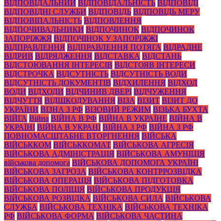
ВІДПОВІДАЛЬНИЙ
ВІДПОВІДАЛЬНІСТЬ
ВІДПОВІДІ
ВІДПОВІДНІ СЛУЖБИ
ВІДПОВІДЬ
ВІДПОВІДЬ МЕРУ
ВІДПОВІПАЛЬНІСТЬ
ВІДПОВЛЕННЯ
ВІДПОЧИВАЛЬНИКИ
ВІДПОЧИНОК
ВІДПОЧИНОК
ЗАПОРІЖЖЯ
ВІДПОЧІНОК У ЗАПОРІЖЖІ
ВІДПРАВЛЕННЯ
ВІДПРАВЛЕННЯ ПОТЯГА
ВІДРАДНЕ
ВІДРИВ
ВІДРЯДЖЕННЯ
ВІДСТАВКА
ВІДСТАНЬ
ВІДСТОЮВАННЯ ІНТЕРЕСІВ
ВІДСТОЯВ ІНТЕРЕСИ
ВІДСТРОЧКА
ВІДСУТНІСТЬ
ВІДСУТНІСТЬ ВОДИ
ВІДСУТНІСТЬ ДОКУМЕНТІВ
ВІДХИЛЕННЯ
ВІДХОД
ВОДИ
ВІДХОДИ
ВІДЧИНИВ ДВЕРІ
ВІДЧУЖЕННЯ
ВІДЧУТТЯ
ВІДШКОДУВАННЯ
ВІЗА
ВІЗИТ
ВІЗИТ ДО
УКРАЇНИ
ВІЗНА З РФ
ВІЗОВИЙ РЕЖИМ
ВІЗЬКА БУХТА
ВІЙГА
Війна
ВІЙНА В РФ
ВІЙНА В УКРАЇНЕ
ВІЙНА В
УКРАЇНІ
ВІЙНА В УКРАНІ
ВІЙНА З РФ
ВІЙНА З РФ
ПОВНОМАСШТАБНЕ ВТОРГНЕННЯ
ВІЙСЬКА
ВІЙСЬККОМ
ВІЙСЬККОМАТ
ВІЙСЬКОВА АГРЕСІЯ
ВІЙСЬКОВА АДМІНІСТРАЦІЯ
ВІЙСЬКОВА АМУНІЦІЯ
військова допомога
ВІЙСЬКОВА ДОПОМОГА УКРАЇНІ
ВІЙСЬКОВА ЗАГРОЗА
ВІЙСЬКОВА КОНТРРОЗВІДКА
ВІЙСЬКОВА ОПЕРАЦІЯ
ВІЙСЬКОВА ПІДГОТОВКА
ВІЙСЬКОВА ПОЛІЦІЯ
ВІЙСЬКОВА ПРОДУКЦІЯ
ВІЙСЬКОВА РОЗВІДКА
ВІЙСЬКОВА СИЛА
ВІЙСЬКОВА
СЛУЖБА
ВІЙСЬКОВА ТЕХНІКА
ВІЙСЬКОВА ТЕХНІКА
РФ
ВІЙСЬКОВА ФОРМА
ВІЙСЬКОВА ЧАСТИНА