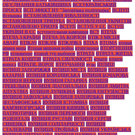
ОБ’ЄДНАННЯ БАТЬКІВЩИНА
ВСЕУКРАЇНСЬКИЙ
ПРОЄКТ
ВСП ЗФККТ НУ "Запорізька політехніка"
ВСПУП
Вспышка
ВСТАНОВЛЕННЯ ІНВАЛІДНОСТІ
ВСТАНОВЛЕННЯ ТРИЗУБА
ВСТАНОВЛЕННЯ УКРИТТІВ
ВСТАНОВЛЕНО ТРИЗУБ
ВСТУП
ВСТУП У ЄС
ВСТУП
УКРАЇНИ В ЄС
вступительная кампания
ВСУ
ВТЕЧА
ВТЕЧА З КРАЇНИ
ВТЕЧА ЗА КОРДОН
ВТІК З МІСЦЯ
АВАРІЇ
ВТІКАЧ
ВТІКАЧІ
ВТІКАЧКА
ВТІХА
ВТОМА
вторая
армия мира
Вторая мировая война
вторгнення
ВТОРГНЕННЯ
РФ
вторжение
второй тур выборов
ВТРАТА
ВТРАТА ЖИТЛА
ВТРАТА КОШТІВ
ВТРАТА СВІДОМОСТІ
втрати
втрати
ворога
ВТРАТИ. ВОРОГ
ВТРУЧАННЯ
вузы
ВУЛИЦІ
ВУЛИЦІ ЗАПОРІЖЖЯ
ВУЛИЦІ МІСТА
ВУЛИЦЯ
ВУЛИЦЯ
БАЗАРНА
ВУЛИЦЯ БОРОДІНСЬКА
ВУЛИЦЯ БОЧАРОВА
ВУЛИЦЯ ВЕРХНЯ
ВУЛИЦЯ ГАГАРІНА
ВУЛИЦЯ
ГРЕБЕЛЬНА
ВУЛИЦЯ ДІАГОНАЛЬНА
ВУЛИЦЯ ДМИТРА
АПУХТІНА
ВУЛИЦЯ ДУДИКІНА
ВУЛИЦЯ ЕНТУЗІАСТІВ
ВУЛИЦЯ ЗАВОДСЬКА
ВУЛИЦЯ ЗАПОРІЗЬКА
ВУЛИЦЯ
ЗЕСТАФОНСЬКА
ВУЛИЦЯ ІСТОМІНА
ВУЛИЦЯ
КАМ'ЯНОГІРСЬКА
ВУЛИЦЯ КИЯШКА
ВУЛИЦЯ
ПАТРІОТИЧНА
ВУЛИЦЯ ПЕРЕМОГИ
ВУЛИЦЯ
РОЗЕНТАЛЬ
ВУЛИЦЯ РУСТАВІ
ВУЛИЦЯ СЕРГІЯ
СИНЕНКА
ВУЛИЦЯ СОЛІДАРНОСТІ
ВУЛИЦЯ
СТАЛЕВАРІВ
ВУЛИЦЯ ТРОЇЦЬКА
ВУЛИЦЯ УКРАЇНСЬКА
ВУЛИЦЯ ЦИТРУСОВА
ВУЛИЦЯ ЧАРІВНА
ВУЛИЦЯ