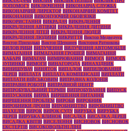
ВИКЛАДАЧИ
ВИКЛИК
ВИКЛИК ПОЛІЦІЇ
ВИКЛИК ПРО
ДОПОМОГУ
ВИКЛЮЧЕННЯ
ВИКОНАВЧА СЛУЖБА
ВИКОНАВЧИЙ ДИРЕКТОР
ВИКОНАВЧИЙ КОМІТЕТ
ВИКОНАННЯ
ВИКОНУЮЧИЙ ОБОВ'ЯЗКИ
ВИКОРИСТАННЯ
ВИКРАДАЧ
ВИКРАДЕННЯ
ВИКРАДЕННЯ АВТІВКИ
ВИКРАДЕННЯ ДИТИНИ
ВИКРАДЕННЯ ДІТЕЙ
ВИКРАДЕННЯ ЛЮДЕЙ
ВИКРАДЕННЯ ЛЮДИНИ
ВИКРИТТЯ
Виктор Медведчук
Виктор Приходько
Виктор Шершнев
Виктория Ратникова
ВИЛОВ РИБИ
ВИЛУЧЕННЯ
ВИЛУЧЕННЯ АВТОМОБІЛЯ
ВИМАГАННЯ
ВИМАГАННЯ ГРОШЕЙ
ВИМАГАННЯ
ХАБАРЯ
ВИМАГАЧІ
ВИМІРЮВАННЯ
ВИМОГА
ВИМОГА
ЗУПИНКИ
ВИМОГИ
ВИНАГОРОДА
ВИНАХІДНИК
ВИНИЩУВАЧ
ВИНЯТОК
ВИПАДОК
ВИПИЛЮВАННЯ
ДЕРЕВ
ВИПЛАТА
ВИПЛАТА КОМПЕНСАЦІЇ
ВИПЛАТИ
ВИПЛАТИ ВІЙСЬКОВИМ
ВИПРАВНА КОЛОНІЯ
ВИПРАВНІ РОБОТИ
ВИПРАВНОЙ ЦЕНТР
ВИПРОБУВАЛЬНИЙ ТЕРМІН
ВИПРОБУВАННЯ
ВИПУСК
ВИПУСКНИК
ВИРВА
ВИРІШЕННЯ ПИТАННЯ
ВИРІШЕННЯ ПРОБЛЕМ
ВИРОБИ
ВИРОБНИК
ВИРОБНИКИ ДРОНІВ
ВИРОБНИЦТВО
ВИРОБНИЦТВО
ШАХЕДІВ
ВИРОК
ВИРОК СУДУ
ВИРУБКА
ВИРУБКА
ДЕРЕВ
ВИРУБКА ЯЛИНОК
ВИСАДКА
ВИСАДКА ДЕРЕВ
ВИСАДКА КВІТІВ
ВИСЕЛЕННЯ
ВИСНОВОК
ВИСНОВОК
ЕКСТЕРТІВ
ВИСОКОВОЛЬТНІ ЛІНІЇ