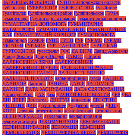
ЗАПОРІЗЬКІЙ ОБЛАСТІ
ГУ НП в Запорожской области
губернатор
ГУБЕРНЕТОР
ГУДОК ПОТЯГА
Гуляйполе
Гуляйполец
Гуляйпольский район
Гуляйпольское
ГУМА
гуманитарка
Гуманитарная помощь
гуманитарный коридор
ГУМАНІТАРНА ДОПОМОГА
ГУМАНІТАРНА
КАТАСТРОФА
ГУМАНІТАРНЕ АВТО
ГУМАНІТАРНИЙ
ХАБ
ГУМАНІТРАНИЙ КОРИДОР
ГУМДОПОМОГА
гумкоридор
ГУМОР
ГУНП
ГУПН
ГУР
ГУР МО
ГУР МО
УКРАЇНИ
ГУР МОУ
ГУРТ "АНТИТІЛА"
ГУРТ СКАЙ
ГУРТОЖИТОК
гусасфальт
ГФС
ДА ВІНЧІ
Давид Арахамия
Давид Жвания
Давид Шредер
ДАВОС
дайвинг
ДАЛЕКОБІЙНА ЗБРОЯ
ДАЛЕКОБІЙНИК
ДАЛЕКОБІЙНИТЙ ДРОН
ДАЛЕКОБІЙНІ РАКЕТИ
ДАЛЕКОБІЙНІ САНКЦІЇ
ДАЛЬНІСТЬ ВОГНЮ
ДАЛЬНІСТЬ ПОЛЬОТУ
дальнобойщики
дамба
ДАНИЛО
ДАВИДОВ
Данилов
ДАНИНА
ДАНІЯ
ДАПОМОГА
ДАРІННЯ
ДАТА ЗАСНУВАННЯ
ДАТА СВЯТКУВАННЯ
Датагруп-Воля
ДАХ
дача
ДАЧНИЙ КООПЕРАТИВ
ДБР
ДВА
ДНІ
ДВЕРІ
Двигатель
ДВИГУН
движение
ДВІ СТІНИ
ДВІЙНИК
ДВІР
двустороннее
Де Дзерби
дебаты
ДЕВІД
КОЕН
девушка
дезертирство
дезинфекторы
Дезинфекция
ДЕЗІНФОРМАЦІЯ
декларация
декларирование
декоммунизация
ДЕКОМУНІЗАЦІЯ
ДЕКОМУНІЗАЦІЯ
ПЕРЕЙМЕНУВАННЯ
ДЕКОРАЦІЯ
ДЕМЕНЦІЯ
ДЕМОБІЛІЗАЦІЯ
ДЕМОГРАФІЧНА КРИЗА
ДЕМОГРАФІЯ