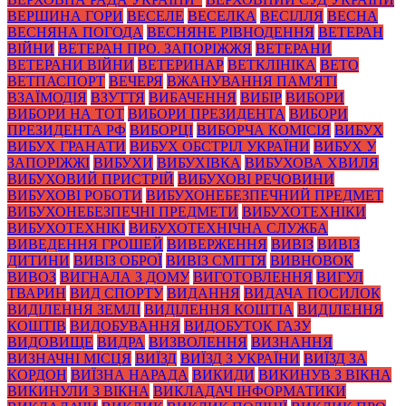
ВЕРШИНА ГОРИ
ВЕСЕЛЕ
ВЕСЕЛКА
ВЕСІЛЛЯ
ВЕСНА
ВЕСНЯНА ПОГОДА
ВЕСНЯНЕ РІВНОДЕННЯ
ВЕТЕРАН
ВІЙНИ
ВЕТЕРАН ПРО. ЗАПОРІЖЖЯ
ВЕТЕРАНИ
ВЕТЕРАНИ ВІЙНИ
ВЕТЕРИНАР
ВЕТКЛІНІКА
ВЕТО
ВЕТПАСПОРТ
ВЕЧЕРЯ
ВЖАНУВАННЯ ПАМ'ЯТІ
ВЗАЇМОДІЯ
ВЗУТТЯ
ВИБАЧЕННЯ
ВИБІР
ВИБОРИ
ВИБОРИ НА ТОТ
ВИБОРИ ПРЕЗИДЕНТА
ВИБОРИ
ПРЕЗИДЕНТА РФ
ВИБОРЦІ
ВИБОРЧА КОМІСІЯ
ВИБУХ
ВИБУХ ГРАНАТИ
ВИБУХ ОБСТРІЛ УКРАЇНИ
ВИБУХ У
ЗАПОРІЖЖІ
ВИБУХИ
ВИБУХІВКА
ВИБУХОВА ХВИЛЯ
ВИБУХОВИЙ ПРИСТРІЙ
ВИБУХОВІ РЕЧОВИНИ
ВИБУХОВІ РОБОТИ
ВИБУХОНЕБЕЗПЕЧНИЙ ПРЕДМЕТ
ВИБУХОНЕБЕЗПЕЧНІ ПРЕДМЕТИ
ВИБУХОТЕХНІКИ
ВИБУХОТЕХНІКІ
ВИБУХОТЕХНІЧНА СЛУЖБА
ВИВЕДЕННЯ ГРОШЕЙ
ВИВЕРЖЕННЯ
ВИВІЗ
ВИВІЗ
ДИТИНИ
ВИВІЗ ОБРОЇ
ВИВІЗ СМІТТЯ
ВИВНОВОК
ВИВОЗ
ВИГНАЛА З ДОМУ
ВИГОТОВЛЕННЯ
ВИГУЛ
ТВАРИН
ВИД СПОРТУ
ВИДАННЯ
ВИДАЧА ПОСИЛОК
ВИДІЛЕННЯ ЗЕМЛІ
ВИДІЛЕННЯ КОШТІА
ВИДІЛЕННЯ
КОШТІВ
ВИДОБУВАННЯ
ВИДОБУТОК ГАЗУ
ВИДОВИЩЕ
ВИДРА
ВИЗВОЛЕННЯ
ВИЗНАННЯ
ВИЗНАЧНІ МІСЦЯ
ВИЇЗД
ВИЇЗД З УКРАЇНИ
ВИЇЗД ЗА
КОРДОН
ВИЇЗНА НАРАДА
ВИКИДИ
ВИКИНУВ З ВІКНА
ВИКИНУЛИ З ВІКНА
ВИКЛАДАЧ ІНФОРМАТИКИ