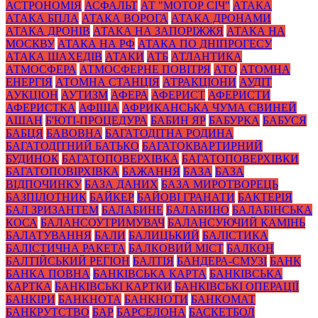
АСТРОНОМІЯ
АСФАЛЬТ
АТ "МОТОР СІЧ"
АТАКА
АТАКА БПЛА
АТАКА ВОРОГА
АТАКА ДРОНАМИ
АТАКА ДРОНІВ
АТАКА НА ЗАПОРІЖЖЯ
АТАКА НА
МОСКВУ
АТАКА НА РФ
АТАКА ПО ДНІПРОГЕСУ
АТАКА ШАХЕДІВ
АТАКИ
АТБ
АТЛАНТИКА
АТМОСФЕРА
АТМОСФЕРНЕ ПОВІТРЯ
АТО
АТОМНА
ЕНЕРГІЯ
АТОМНА СТАНЦІЯ
АТРАКЦІОНИ
АУДІТ
АУКЦІОН
АУТИЗМ
АФЕРА
АФЕРИСТ
АФЕРИСТИ
АФЕРИСТКА
АФІША
АФРИКАНСЬКА ЧУМА СВИНЕЙ
АШАН
Б'ЮТІ-ПРОЦЕДУРА
БАБИН ЯР
БАБУРКА
БАБУСЯ
БАБЦЯ
БАВОВНА
БАГАТОДІТНА РОДИНА
БАГАТОДІТНИЙ БАТЬКО
БАГАТОКВАРТИРНИЙ
БУДИНОК
БАГАТОПОВЕРХІВКА
БАГАТОПОВЕРХІВКИ
БАГАТОПОВІРХІВКА
БАЖАННЯ
БАЗА
БАЗА
ВІДПОЧИНКУ
БАЗА ДАНИХ
БАЗА МИРОТВОРЕЦЬ
БАЗПІЛОТНИК
БАЙКЕР
БАЙОВІ ГРАНАТИ
БАКТЕРІЯ
БАЛ ЗРИЗАНТЕМ
БАЛАБИНЕ
БАЛАБИНО
БАЛАБІНСЬКА
КОСА
БАЛАНСОУТРИМУВАЧ
БАЛАНСУЮЧИЙ КАМІНЬ
БАЛАТУВАННЯ
БАЛИ
БАЛИЦЬКИЙ
БАЛІСТИКА
БАЛІСТИЧНА РАКЕТА
БАЛКОВИЙ МІСТ
БАЛКОН
БАЛТІЙСЬКИЙ РЕГІОН
БАЛТІЯ
БАНДЕРА-СМУЗІ
БАНК
БАНКА ПОВНА
БАНКІВСЬКА КАРТА
БАНКІВСЬКА
КАРТКА
БАНКІВСЬКІ КАРТКИ
БАНКІВСЬКІ ОПЕРАЦІЇ
БАНКІРИ
БАНКНОТА
БАНКНОТИ
БАНКОМАТ
БАНКРУТСТВО
БАР
БАРСЕЛОНА
БАСКЕТБОЛ