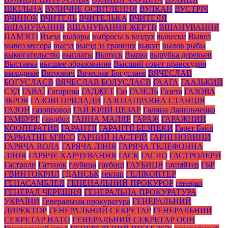
ШКІЛЬНА
ВУЛИЧНЕ ОСВІТЛЕННЯ
ВУЛКАН
ВУСТРІЧ
ВЧИНОК
ВЧИТЕЛЬ
ВЧИТЕЛЬКА
ВЧИТЕЛЯ
ВШАНУВАННЯ
ВШАНУВАННЯ ЖЕРТВ
ВШАНУВАННЯ
ПАМ'ЯТІ
Въезд
выборы
выбросы в воздух
вывески
Вывоз
вывоз мусора
выезд
выезд за границу
выкуп
вылов рыбы
вымогательство
выплаты
Выпуск
Вырва
вырубка деревьев
Выставка
высшее образование
Высший совет правосудия
выходные
Вятрович
Вячеслав Богуслаев
ВЯЧЕСЛАВ
БОГУСЛАЄВ
ВЯЧЕСЛАВ БОЛУСЛАЄВ
ГААГА
ГААЗЬКИЙ
СУД
ГАВАЇ
Гагарина
ГАДЖЕТ
Газ
ГАЗЕЛЬ
Газета
ГАЗОВА
ЗБРОЯ
ГАЗОВІ ПРИЛАДИ
ГАЗОЗАПРАВНА СТАНЦІЯ
ГАЗОН
газопровод
ГАЙ ЮЛІЙ ЦЕЗАР
Галина Данильченко
ГАМБУРГ
гандбол
ГАННА МАЛЯР
ГАРАЖ
ГАРАЖНИЙ
КООПЕРАТИВ
ГАРАНТІЇ
ГАРАНТІЇ БЕЗПЕКИ
Гарет Бэйл
ГАРМАТНЕ М'ЯСО
ГАРНИЙ НАСТРІЙ
ГАРНІ НОВИНИ
ГАРЯЧА ВОДА
ГАРЯЧА ЛІНІЯ
ГАРЯЧА ТЕЛЕФОННА
ЛІНІЯ
ГАРЯЧЕ ХАРЧУВАННЯ
ГАСК
ГАСЛО
ГАСТРОЛЕРИ
Гастроли
Гатунок
гаубица
гаубиці
ГАУБИЦЯ
гауляйтер
ГБР
ГВИНТОКРИЛ
ГДАНСЬК
гектар
ГЕЛІКОПТЕР
ГЕНАСАМБЛЕЯ
ГЕНЕНАЛЬНИЙ ПРОКУРОР
генерал
ГЕНЕРАЛ ЧЕРЕШНЯ
ГЕНЕРАЛЬНА ПРОКУРАТУРА
УКРАЇНИ
Генеральная прокуратура
ГЕНЕРАЛЬНИЙ
ДИРЕКТОР
ГЕНЕРАЛЬНИЙ СЕКРЕТАР
ГЕНЕРАЛЬНИЙ
СЕКРЕТАР НАТО
ГЕНЕРАЛЬНИЙ СЕКРЕТАР ООН