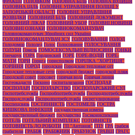
ФРАКЦІЇ
ГОЛОВКОМ
ГОЛОВНА БІЛЬ
ГОЛОВНА ВУЛИЦЯ
ГОЛОВНА ЦІЛЬ
ГОЛОВНЕ УПРАВЛІННЯ ПОЛІЦІЇ У
ЗАПОРІЗЬКІЙ ОБЛАСТІ
ГОЛОВНЕ УПРАВЛІННЯ
РОЗВІДКИ
ГОЛОВНИЙ БІЛЬ
ГОЛОВНИЙ ДОКУМЕНТ
ГОЛОВНИЙ ЛІКАР
ГОЛОВНИЙ УБОР
ГОЛОВНІ НОВИНИ
ГОЛОВНІ ОЗНАКИ
ГОЛОВНОКОМАНДУВАЧ
Головнокомандувач Збройних сил України
ГОЛОВНОКОМАНДУВАЧ ЗСУ
ГОЛОВУВАННЯ
ГОЛОД
Голодомор
Гололед
Голос
Голосование
ГОЛОСУВАННЯ
ГОЛУБИ
Гомель
ГОМОСЕКСУАЛЬНІ ВІДНОСИНИ
ГОНКИ
Гончарук
ГОРА
Гординский
ГОРЕ
ГОРЕ-ВОДІЙ
ГОРЕ-
МАТИ
ГОРИ
Горига
горисполком
ГОРІЛКА "ХОРТИЦЯ"
ГОРІННЯ
ГОРОД
городские
Городские тепловые сет
Городские тепловые сети
городской бюджет
городской пляж
Городской совет
горсовет
горячая вода
Горячая линия
Госгеокадастр
Госкино
госпитализация
ГОСПОДАР
ГОСПОДАРІ
ГОСПОДАРСТВО
ГОСПОДАРСЬКИЙ СУД
Госпотребслужба
Госпробпотребслужба
Госпродпотребслужба
Госпродслужба
Госпролпотребслужба
госрегулирование
Госспецсвязь
ГОСТИННІСТЬ
ГОСТОМЕЛЬ
ГОСТРА
КИШКОВА ІНФЕКЦІЯ
государственная измена
государственный бюджет
государство
Госэкоинспекция
ГОТЕЛЬ
ГОТЕЛЬНИЙ КОМПЛЕКС
ГОТОВНІСТЬ
ГОТОВНІСТЬ ДО РОБОТИ
ГП "Антонов"
ГПУ
ГРА
грабеж
грабители
ГРАБІЖ
ГРАБІЖНИК
ГРАБУНОК
ГРАВЦІ
ГРАГС