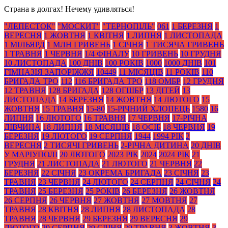
Страна в долгах! Нечему удивляться!
"ЛЕПЕСТОК"
"МОСКИТ"
"ТЕРНОПІЛЬ"
061
1 БЕРЕЗНЯ
1
ВЕРЕСНЯ
1 ЖОВТНЯ
1 КВІТНЯ
1 ЛИПНЯ
1 ЛИСТОПАДА
1 МІЛЬЯРД
1 МЛН ГРИВЕНЬ
1 СІЧНЯ
1 ТИСЯЧА ГРИВЕНЬ
1 ТРАВНЯ
1 ЧЕРВНЯ
1/4 ФІНАЛУ
10 ГРИВЕНЬ
10 ГРУДНЯ
10 ЛИСТОПАДА
100 ДНІВ
100 РОКІВ
1000
1000 ДНІВ
101
ГІМНАЗІЯ ЗАПОРІЖЖЯ
10449
11 МІСЯЦІВ
11 РОКІВ
110
БРИГАДА ТРО
112
116 БРИГАДА ТРО
118 ОМБР
12 ГРУДНЯ
12 ТРАВНЯ
128 БРИГАДА
128 ОГШБР
13 ДІТЕЙ
13
ЛИСТОПАДА
14 БЕРЕЗНЯ
14 ЖОВТНЯ
14 ЛЮТОГО
15
ЖОВТНЯ
15 ТРАВНЯ
15-80
15-РІЧНИЙ ХЛОПЕЦЬ
1580
16
ЛИПНЯ
16 ЛЮТОГО
16 ТРАВНЯ
17 ЧЕРВНЯ
17-РІЧНА
ДІВЧИНА
18 ЛИПНЯ
18 МІСЯЦІВ
18 ОСІБ
18 ЧЕРВНЯ
19
БЕРЕЗНЯ
19 ЛЮТОГО
19 СЕРПНЯ
1944
1994 РІК
2
ВЕРЕСНЯ
2 ТИСЯЧІ ГРИВЕНЬ
2-РІЧНА ДИТИНА
20 ДНІВ
У МАРІУПОЛІ
20 ЛЮТОГО
2023 РІК
2024
2024 РІК
21
ГРУДНЯ
21 ЛИСТОПАДА
21 ЛЮТОГО
21 ЧЕРВНЯ
22
БЕРЕЗНЯ
22 СІЧНЯ
23 ОКРЕМА БРИГАДА
23 СІЧНЯ
23
ТРАВНЯ
23 ЧЕРВНЯ
24 ЛЮТОГО
24 СЕРПНЯ
24 СІЧНЯ
24
ТРАВНЯ
25 БЕРЕЗНЯ
25 РОКІВ
26 БЕРЕЗНЯ
26 ЖОВТНЯ
26 СЕРПНЯ
26 ЧЕРВНЯ
27 ЖОВТНЯ
27 МОВТНЯ
27
ТРАВНЯ
28 КВІТНЯ
28 ЛИПНЯ
28 ЛИСТОПАДА
28
ТРАВНЯ
28 ЧЕРВНЯ
29 БЕРЕЗНЯ
29 ВЕРЕСНЯ
29
ЛЮТОГО
29 СЕРПНЯ
29 СІЧНЯ
29 ТРАВНЯ
3 ЖОВТНЯ
3