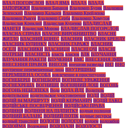
ВЛАД ПОГОРЄЛОВ
ВЛАД ЯМА
ВЛАДА
ВЛАДА
ЗАПОРІЖЖЯ
Владимир Баранов
Владимир Буряк
Владимир
Зеленский
Владимир Кальцев
Владимир Крейденко
Владимир Рыкун
Владимир Серба
Владимир Хомутов
Владислав Криклий
Владислав Куценко
ВЛАДИСЛАВ
МАНГЕР
Владислав Мороко
ВЛАДИСЛАВ ПОГОРЄЛОВ
ВЛАСНА СПРАВА
ВЛАСНЕ ВИРОБНИЦТВО
ВЛАСНЕ
ЖИТЛО
ВЛАСНИЙ БІЗНЕС
ВЛАСНИК
ВЛАСНИК БРЕНДУ
ВЛАСНИК БУДИНКУ
ВЛАСНИК ГАРАЖУ
ВЛАСНИК
ОСЕЛІ
ВЛАСНИКИ
ВЛАСНИЦЯ
ВЛАСНІ ОЧІ
ВЛАСНІ
ПОТРЕБИ
ВЛАСНІСТЬ
власть
власюк
ВЛК
ВЛУЧАННЯ
ВЛУЧАННЯ РАКЕТИ
ВЛУЧЕННЯ
ВМС
ВНЕСЕННЯ ЗМІН
ВНЕСЕННЯ ПРАВОК
ВНЕСОК
внешняя разведка
ВНЗ
ВНО
внутренне перемещенные лица
ВНУТРІШНЬО
ПЕРЕМІЩЕНА ОСОБА
вовлечение в проституцию
ВОГНЕБЕРЦІ
ВОГНЕБОРЦІ
ВОГНЕВЕ УРАЖЕННЯ
ВОГНЕХРЕЩА
ВОГНИЩЕ
ВОГНЯНИЙ ДОЩ
ВОГОНЬ
ВОГОНЬ НЕБЕЗПЕКА
Вода
ВОДА ЙДЕ
Водитель
водительские
водительское удостоверение
ВОДІЇ
ВОДІЙ
ВОДІЙ 84 МАРШРУТУ
ВОДІЙ КЕРМАНИЧ
ВОДІЙ ТАКСІ
ВОДІЙСЬКЕ ПОСВІДЧЕННЯ
ВОДІЙСЬКІ ПРАВА
ВОДІННЯ
ВОДІННЯ НА ПІДПИТКУ
водная полиция
ВОДНИЙ БАЛАНС
ВОДНИЙ ПОТІК
водные ресурсы
водный транспорт
ВОДОГІН
ВОДОГОН
водоем
водозабор
ВОДОЙМА
Водоканал
ВОДОЛАЗИ
ВОДОЛОСТІ