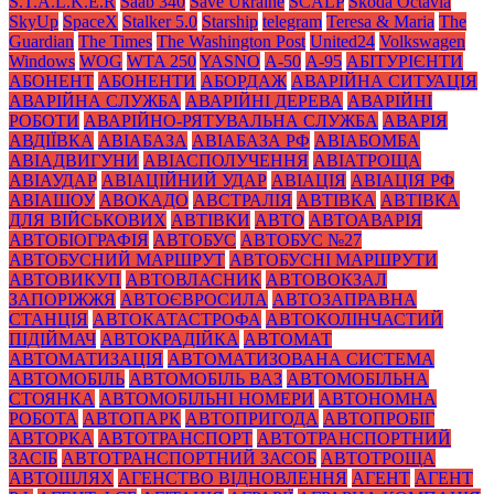
S.T.A.L.K.E.R
Saab 340
Save Ukraine
SCALP
Skoda Octavia
SkyUp
SpaceX
Stalker 5.0
Starship
telegram
Teresa & Maria
The
Guardian
The Times
The Washington Post
United24
Volkswagen
Windows
WOG
WTA 250
YASNO
А-50
А-95
АБІТУРІЄНТИ
АБОНЕНТ
АБОНЕНТИ
АБОРДАЖ
АВАРІЙНА СИТУАЦІЯ
АВАРІЙНА СЛУЖБА
АВАРІЙНІ ДЕРЕВА
АВАРІЙНІ
РОБОТИ
АВАРІЙНО-РЯТУВАЛЬНА СЛУЖБА
АВАРІЯ
АВДІЇВКА
АВІАБАЗА
АВІАБАЗА РФ
АВІАБОМБА
АВІАДВИГУНИ
АВІАСПОЛУЧЕННЯ
АВІАТРОЩА
АВІАУДАР
АВІАЦІЙНИЙ УДАР
АВІАЦІЯ
АВІАЦІЯ РФ
АВІАШОУ
АВОКАДО
АВСТРАЛІЯ
АВТІВКА
АВТІВКА
ДЛЯ ВІЙСЬКОВИХ
АВТІВКИ
АВТО
АВТОАВАРІЯ
АВТОБІОГРАФІЯ
АВТОБУС
АВТОБУС №27
АВТОБУСНИЙ МАРШРУТ
АВТОБУСНІ МАРШРУТИ
АВТОВИКУП
АВТОВЛАСНИК
АВТОВОКЗАЛ
ЗАПОРІЖЖЯ
АВТОЄВРОСИЛА
АВТОЗАПРАВНА
СТАНЦІЯ
АВТОКАТАСТРОФА
АВТОКОЛІНЧАСТИЙ
ПІДІЙМАЧ
АВТОКРАДІЙКА
АВТОМАТ
АВТОМАТИЗАЦІЯ
АВТОМАТИЗОВАНА СИСТЕМА
АВТОМОБІЛЬ
АВТОМОБІЛЬ ВАЗ
АВТОМОБІЛЬНА
СТОЯНКА
АВТОМОБІЛЬНІ НОМЕРИ
АВТОНОМНА
РОБОТА
АВТОПАРК
АВТОПРИГОДА
АВТОПРОБІГ
АВТОРКА
АВТОТРАНСПОРТ
АВТОТРАНСПОРТНИЙ
ЗАСІБ
АВТОТРАНСПОРТНИЙ ЗАСОБ
АВТОТРОЩА
АВТОШЛЯХ
АГЕНСТВО ВІДНОВЛЕННЯ
АГЕНТ
АГЕНТ