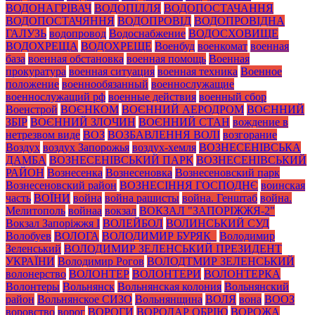
ВОДОНАГРІВАЧ
ВОДОПІЛЛЯ
ВОДОПОСТАЧАННЯ
ВОДОПОСТАЧЯННЯ
ВОДОПРОВІД
ВОДОПРОВІДНА
ГАЛУЗЬ
водопровод
Водоснабжение
ВОДОСХОВИЩЕ
ВОДОХРЕЩА
ВОДОХРЕЩЕ
Военбуд
военкомат
военная
база
военная обстановка
военная помощь
Военная
прокуратура
военная ситуация
военная техника
Военное
положение
военнообязанный
военнослужащие
военнослужащий рф
военные действия
военный сбор
Военстрой
ВОЄНКОМ
ВОЄННИЙ АЕРОДРОМ
ВОЄННИЙ
ЗБІР
ВОЄННИЙ ЗЛОЧИН
ВОЄННИЙ СТАН
вождение в
нетрезвом виде
ВОЗ
ВОЗБАВЛЕННЯ ВОЛІ
возгорание
Воздух
воздух Запорожья
воздух-хемля
ВОЗНЕСЕНІВСЬКА
ДАМБА
ВОЗНЕСЕНІВСЬКИЙ ПАРК
ВОЗНЕСЕНІВСЬКИЙ
РАЙОН
Вознесенка
Вознесеновка
Вознесеновский парк
Вознесеновский район
ВОЗНЕСІННЯ ГОСПОДНЄ
воинская
часть
ВОЇНИ
война
война рашисты
война. Генштаб
война.
Мелитополь
войнаа
вокзал
ВОКЗАЛ "ЗАПОРІЖЖЯ-2"
Вокзал Запоріжжя І
ВОЛЕЙБОЛ
ВОЛИНСЬКИЙ СУД
Волобуев
ВОЛОГА
ВОЛОДИМИР БУРЯК_
Володимир
Зеленський
ВОЛОДИМИР ЗЕЛЕНСЬКИЙ ПРЕЗИДЕНТ
УКРАЇНИ
Володимир Рогов
ВОЛОДТМИР ЗЕЛЕНСЬКИЙ
волонерство
ВОЛОНТЕР
ВОЛОНТЕРИ
ВОЛОНТЕРКА
Волонтеры
Вольнянск
Вольнянская колония
Вольнянский
район
Вольнянское СИЗО
Вольнянщина
ВОЛЯ
вона
ВООЗ
воровство
ворог
ВОРОГИ
ВОРОДАР ОБРІЮ
ВОРОЖА