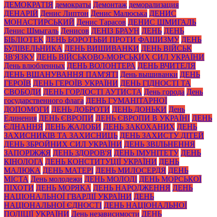
ДЕМОКРАТІЯ
демократы
Демонтаж
деморализация
ДЕНАРІЙ
Денис Липтон
Денис Малюська
ДЕНИС
МОНАСТИРСЬКИЙ
Денис Тарасов
ДЕНИС ШМИГАЛЬ
Денис Шмыгаль
Денисов
ДЕНІЗ БРАУН
ДЕНЬ
ДЕНЬ
БІБЛІОТЕК
ДЕНЬ БОРОТЬБИ ПРОТИ ФАШИЗМУ
ДЕНЬ
БУДІВЕЛЬНИКА
ДЕНЬ ВИШИВАНКИ
ДЕНЬ ВІЙСЬК
ЗВ'ЯЗКУ
ДЕНЬ ВІЙСЬКОВО-МОРСЬКИХ СИЛ УКРАЇНИ
День влюбленных
ДЕНЬ ВОЛОНТЕРА
ДЕНЬ ВЧИТЕЛЯ
ДЕНЬ ВШАНУВАННЯ ПАМ'ЯТІ
День вышиванки
ДЕНЬ
ГЕРОЇВ
ДЕНЬ ГЕРОЇВ УКРАЇНИ
ДЕНЬ ГІДНОСТІ ТА
СВОБОДИ
ДЕНЬ ГОРДОСТІ АУТИСТА
День города
День
государственного флага
ДЕНЬ ГУМАНІТАРНОЇ
ДОПОМОГИ
ДЕНЬ ДОБРОТИ
ДЕНЬ ДОНЬКИ
День
Единения
ДЕНЬ ЄВРОПИ
ДЕНЬ ЄВРОПИ В УКРАЇНІ
ДЕНЬ
ЄДНАННЯ
ДЕНЬ ЖАЛОБИ
ДЕНЬ ЗАКОХАНИХ
ДЕНЬ
ЗАХИСНИКІВ ТА ЗАХИСНИЦЬ
ДЕНЬ ЗАХИСТУ ДІТЕЙ
ДЕНЬ ЗБРОЙНИХ СИЛ УКРАЇНИ
ДЕНЬ ЗВІЛЬНЕННЯ
ЗАПОРІЖЖЯ
ДЕНЬ ЗДОРОВ'Я
ДЕНЬ ІМУНІТЕТУ
ДЕНЬ
КІНОЛОГА
ДЕНЬ КОНСТИТУЦІЇ УКРАЇНИ
ДЕНЬ
МАЛЮКА
ДЕНЬ МАТЕРІ
ДЕНЬ МИЛОСЕРДЯ
ДЕНЬ
МІСТА
День молодежи
ДЕНЬ МОЛОДІ
ДЕНЬ МОРСЬКОЇ
ПІХОТИ
ДЕНЬ МОРЯКА
ДЕНЬ НАРОДЖЕННЯ
ДЕНЬ
НАЦІОНАЛЬНОЇ ГВАРДІЇ УКРАЇНИ
ДЕНЬ
НАЦІОНАЛЬНОЇ ЄДНОСТІ
ДЕНЬ НАЦІОНАЛЬНОЇ
ПОЛІЦІЇ УКРАЇНИ
День независимости
ДЕНЬ