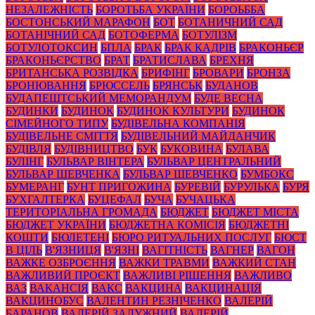
НЕЗАЛЕЖНІСТЬ
БОРОТЬБА УКРАЇНИ
БОРОЬББА
БОСТОНСЬКИЙ МАРАФОН
БОТ
БОТАНИЧНИЙ САД
БОТАНІЧНИЙ САД
БОТОФЕРМА
БОТУЛІЗМ
БОТУЛОТОКСИН
БПЛА
БРАК
БРАК КАДРІВ
БРАКОНЬЄР
БРАКОНЬЄРСТВО
БРАТ
БРАТИСЛАВА
БРЕХНЯ
БРИТАНСЬКА РОЗВІДКА
БРИФІНГ
БРОВАРИ
БРОНЗА
БРОНЮВАННЯ
БРЮССЕЛЬ
БРЯНСЬК
БУДАНОВ
БУДАПЕШТСЬКИЙ МЕМОРАНДУМ
БУДЕ ВЕСНА
БУДИНКИ
БУДИНОК
БУДИНОК КУЛЬТУРИ
БУДИНОК
СІМЕЙНОГО ТИПУ
БУДІВЕЛЬНА КОМПАНІЯ
БУДІВЕЛЬНЕ СМІТТЯ
БУДІВЕЛЬНИЙ МАЙДАНЧИК
БУДІВЛЯ
БУДІВНИЦТВО
БУК
БУКОВИНА
БУЛАВА
БУЛІНГ
БУЛЬВАР ВІНТЕРА
БУЛЬВАР ЦЕНТРАЛЬНИЙ
БУЛЬВАР ШЕВЧЕНКА
БУЛЬВАР ШЕВЧЕНКО
БУМБОКС
БУМЕРАНГ
БУНТ ПРИГОЖИНА
БУРЕВІЙ
БУРУЛЬКА
БУРЯ
БУХГАЛТЕРКА
БУЦЕФАЛ
БУЧА
БУЧАЦЬКА
ТЕРИТОРІАЛЬНА ГРОМАДА
БЮДЖЕТ
БЮДЖЕТ МІСТА
БЮДЖЕТ УКРАЇНИ
БЮДЖЕТНА КОМІСІЯ
БЮДЖЕТНІ
КОШТИ
БЮЛЕТЕНІ
БЮРО РИТУАЛЬНИХ ПОСЛУГ
БЮСТ
В ЦІЛЬ
В'ЯЗНИЦЯ
В'ЯЗНІ
ВАГІТНІСТЬ
ВАГНЕР
ВАГОН
ВАЖКЕ ОЗБРОЄННЯ
ВАЖКИ ТРАВМИ
ВАЖКИЙ СТАН
ВАЖЛИВИЙ ПРОЄКТ
ВАЖЛИВІ РІШЕННЯ
ВАЖЛИВО
ВАЗ
ВАКАНСІЯ
ВАКС
ВАКЦИНА
ВАКЦИНАЦІЯ
ВАКЦИНОБУС
ВАЛЕНТИН РЕЗНІЧЕНКО
ВАЛЕРІЙ
БАРАНОВ
ВАЛЕРІЙ ЗАЛУЖНИЙ
ВАЛЕРІЙ