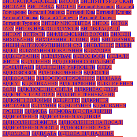
ВИСОКОПОСАДОВЕЦЬ
ВИСОТА
ВИСПУП ГУРТУ СКАЙ
ВИСТАВА
ВИСТАВКА
ВИСТУП
Виталий Боговин
Виталий
Гончаренко
Виталий Змиенко
Виталий Ким
Виталий Кличко
Виталий Олешко
Виталий Тишечко
Виталий Толочек
Виталий Туринок
ВИТВІР МИСТЕЦТВА
ВИТОК
ВИТОК
ГАЗУ
ВИТОК НАФТОПРОДУКТІВ
ВИТОК РАДІАЦІЇ
ВИТОРГ
ВИТРАТИ
ВИФЛЕЄМСЬКИЙ ВОГОНЬ
ВИХІДНІ
ВИХОВАННЯ
ВИХОВАННЯ ДИТИНИ
ВИЧ
ВИШИВАНКА
ВИЩІЙ АНТИКОРУПЦІЙНИЙ СУД
ВИЯВЛЕННЯ
ВІДБІЙ
ВІДБІР
ВІДБУВАННЯ ПОКАРАННЯ
ВІДБУДОВА
ВІДВІДУВАННЯ
ВІДВІДУВАЧІ
ВІДВОЗ ВОДИ
ВІДДАЛИ
ЖИТТЯ
ВІДДІЛЕННЯ
ВІДДІЛЕННЯ СОЦІАЛЬНОЇ
РЕАБІЛІТАЦІЇ
ВІДДІЛЕННЯ УКРПОШТИ
ВІДЕО
ВІДЕОЗВ'ЯЗОК
ВІДЕОЗВЕРНЕННЯ
ВІДЕОІГРИ
ВІДЕОСАПИС
ВІДЕОСПОСТЕРЕЖЕННЯ
ВІДЗНАКА
ВІДКАТ
ВІДКЛИКАННЯ
ВІДКЛЮЧЕННЯ
ВІДКЛЮЧЕННЯ
ВОДИ
ВІДКЛЮЧЕННЯ СВІТЛА
ВІДКРИВАЄ ДВЕРІ
ВІДКРИТА ТЕРИТОРІЯ
ВІДКРИТЕ ТРЕНУВАННЯ
ВІДКРИТІ ВОДОЙМИ
ВІДКРИТТЯ
ВІДКРИТТЯ
ВИСТАВКИ
ВІДЛУННЯ
ВІДМИВАННЯ
ВІДМИВАННЯ
ГРОШЕЙ
ВІДМОВА
ВІДМОВА ВІД СПАДЩИНИ
ВІДНОВЛЕННЯ
ВІДНОВЛЕННЯ БУДИНКІВ
ВІДНОВЛЕННЯ ЖИТЛА
ВІДНОВЛЕННЯ НА ПОСАДІ
ВІДНОВЛЕННЯ РОБОТИ
ВІДНОВЛЕННЯ РУХУ
ВІДОМОСТІ
ВІДПЛАТА
ВІДПОВА ВІД ПАЛІННЯ