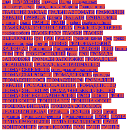
Град
ГРАДУСНИК
градусы
Грады
гражданская
инфраструктура
гражданская оборона
Гражданство
ГРАЛЬНИЙ ЗАКЛАД
ГРАЛЬНІ АВТОМАТИ
ГРАМОДЯНИ
УКРАЇНИ
ГРАМОТА
Граната
ГРАНАТИ
ГРАНАТОМЕТ
граница
грант
ГРАНТИ
ГРАТИ
график
график работы
ГРАФІК ВІДКЛЮЧЕННЯ СВІТЛА
ГРАФІК ВІДКЛЮЧЕНЬ
графік роботи
ГРАФІК РУХУ
ГРАФІКИ
ГРАФІКИ
ВІДКЛЮЧЕНЬ
Грач
ГРВІ
ГРЕБЛЯ
Гребной канал
Грек
греко-
римская борьба
Греция
ГРИВНЯ
ГРИГОРІАНСЬКИЙ
КАЛЕНДАР
Григоровка
Григорьевка
ГРИЗУНИ
ГРИП
Грипп
ГРІМ
ГРІХ
ГРОБ ГОСПОДНІЙ
Гроза
ГРОІ
ГРОМАДА
ЗАПОРІЖЖЯ
ГРОМАДИ ЗАПОРІЖЖЯ
ГРОМАДСЬКА
ОРГАНІЗАЦІЯ
ГРОМАДСЬКА ПРИЙМАЛЬНЯ
ГРОМАДСЬКЕ МІСЦЕ
громадський транспорт
ГРОМАДСЬКІ РОБОТИ
ГРОМАДСЬКІСТЬ
громады
ГРОМАДЯНИ РОСІЇ
ГРОМАДЯНИ РФ
ГРОМАДЯНИ
УКРАЇНИ
ГРОМАДЯНСКА ВІЙНА
ГРОМАДЯНСТВО
ГРОМАДЯНСТВО РФ
ГРОМАДЯНСЬКЕ ЛІДЕРСТВО
ГРОМАДЯНСЬКЕ ПАРТНЕРСТВО
ГРОСІ
ГРОССІ
ГРОШІ
ГРОШІ КОШТИ
ГРОШІ НА ЗСУ
ГРОШІ НА ФРОНТ
ГРОШОВА ВИПЛАТА
ГРОШОВА ДОПОМОГА
ГРОШОВИЙ ВКЛАД
ГРУБІСТЬ
ГРУДЕНЬ
ГРУЗ
Грузия
грузовик
грузовые перевозки
грузоперевозки
ГРУНТ
ГРУПА
ГРУПА БРАКОНЬЄРІВ
ГРУПА ІНВАЛІДНОСТІ
ГРУПА
МОНІТОРИНГУ
группа KHORTA
ГСЧС
ГУ НП
ГУ НП В