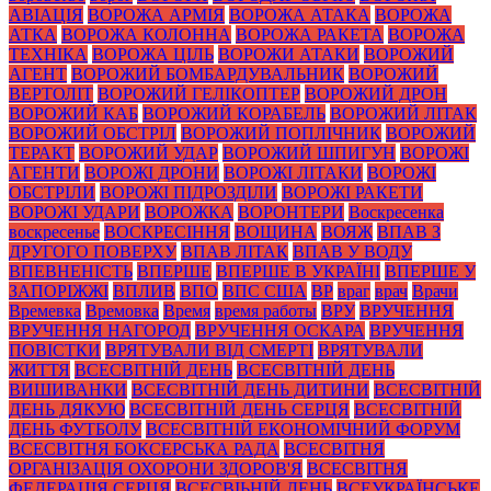
АВІАЦІЯ
ВОРОЖА АРМІЯ
ВОРОЖА АТАКА
ВОРОЖА
АТКА
ВОРОЖА КОЛОННА
ВОРОЖА РАКЕТА
ВОРОЖА
ТЕХНІКА
ВОРОЖА ЦІЛЬ
ВОРОЖИ АТАКИ
ВОРОЖИЙ
АГЕНТ
ВОРОЖИЙ БОМБАРДУВАЛЬНИК
ВОРОЖИЙ
ВЕРТОЛІТ
ВОРОЖИЙ ГЕЛІКОПТЕР
ВОРОЖИЙ ДРОН
ВОРОЖИЙ КАБ
ВОРОЖИЙ КОРАБЕЛЬ
ВОРОЖИЙ ЛІТАК
ВОРОЖИЙ ОБСТРІЛ
ВОРОЖИЙ ПОПЛІЧНИК
ВОРОЖИЙ
ТЕРАКТ
ВОРОЖИЙ УДАР
ВОРОЖИЙ ШПИГУН
ВОРОЖІ
АГЕНТИ
ВОРОЖІ ДРОНИ
ВОРОЖІ ЛІТАКИ
ВОРОЖІ
ОБСТРІЛИ
ВОРОЖІ ПІДРОЗДІЛИ
ВОРОЖІ РАКЕТИ
ВОРОЖІ УДАРИ
ВОРОЖКА
ВОРОНТЕРИ
Воскресенка
воскресенье
ВОСКРЕСІННЯ
ВОЩИНА
ВОЯЖ
ВПАВ З
ДРУГОГО ПОВЕРХУ
ВПАВ ЛІТАК
ВПАВ У ВОДУ
ВПЕВНЕНІСТЬ
ВПЕРШЕ
ВПЕРШЕ В УКРАЇНІ
ВПЕРШЕ У
ЗАПОРІЖЖІ
ВПЛИВ
ВПО
ВПС США
ВР
враг
врач
Врачи
Времевка
Времовка
Время
время работы
ВРУ
ВРУЧЕННЯ
ВРУЧЕННЯ НАГОРОД
ВРУЧЕННЯ ОСКАРА
ВРУЧЕННЯ
ПОВІСТКИ
ВРЯТУВАЛИ ВІД СМЕРТІ
ВРЯТУВАЛИ
ЖИТТЯ
ВСЕСВІТНІЙ ДЕНЬ
ВСЕСВІТНІЙ ДЕНЬ
ВИШИВАНКИ
ВСЕСВІТНІЙ ДЕНЬ ДИТИНИ
ВСЕСВІТНІЙ
ДЕНЬ ДЯКУЮ
ВСЕСВІТНІЙ ДЕНЬ СЕРЦЯ
ВСЕСВІТНІЙ
ДЕНЬ ФУТБОЛУ
ВСЕСВІТНІЙ ЕКОНОМІЧНИЙ ФОРУМ
ВСЕСВІТНЯ БОКСЕРСЬКА РАДА
ВСЕСВІТНЯ
ОРГАНІЗАЦІЯ ОХОРОНИ ЗДОРОВ'Я
ВСЕСВІТНЯ
ФЕДЕРАЦІЯ СЕРЦЯ
ВСЕСВІЬНІЙ ДЕНЬ
ВСЕУКРАЇНСЬКЕ