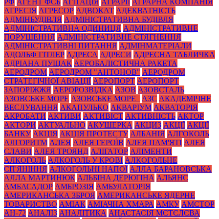
РФ
АГЕНТ ФСБ
АГІТАЦІЯ
АГРАРІЇ
АГРАРНА КОМПАНІЯ
АГРЕСІЯ
АГРЕСОР
АДВОКАТ
АДЕКВАТНІСТЬ
АДМІНБУДІВЛЯ
АДМІНІСТРАТИВНА БУДІВЛЯ
АДМІНІСТРАТИВНА ОДИНИЦЯ
АДМІНІСТРАТИВНЕ
ПОРУШЕННЯ
АДМІНІСТРАТИВНЕ СТЯГНЕННЯ
АДМІНІСТРАТИВНІ ПИТАННЯ
АДМІНМАТЕРІАЛИ
АДОЛЬФ ГІТЛЕР
АДРЕСА
АДРЕСИ
АДРЕСНА ТАБЛИЧКА
АДРІАНА ПУЩАК
АЕРОБАЛІСТИЧНА РАКЕТА
АЕРОДРОМ
АЕРОДРОМ "АНТОНОВ"
АЕРОДРОМ
СТРАТЕГІЧНОЇ АВІАЦІЇ
АЕРОПОРТ
АЕРОПОРТ
ЗАПОРІЖЖЯ
АЕРОРОЗВІДКА
АЗОВ
АЗОВСТАЛЬ
АЗОВСЬКЕ МОРЕ
АЗОВСЬКЕ МОРЕ_
АЗС
АКАДЕМІЧНЕ
ВЕСЛУВАННЯ
АКАПУЛЬКО
АКВАРІУМ
АКВАТОРІЯ
АКРОБАТИ
АКТИВИ
АКТИВІСТ
АКТИВНІСТЬ
АКТОР
АКТОРИ
АКТУАЛЬНО
АКУШЕРКА
АКЦИЗ
АКЦІЇ
АКЦІЇ
БАНКУ
АКЦІЯ
АКЦІЯ ПРОТЕСТУ
АЛБАНІЯ
АЛГОКОЛЬ
АЛГОРИТМ
АЛЕЯ
АЛЕЯ ГЕРОЇВ
АЛЕЯ ПАМ'ЯТІ
АЛЕЯ
СЛАВИ
АЛЕЯ ТРОЯНД
АЛІГАТОР
АЛІМЕНТИ
АЛКОГОЛЬ
АЛКОГОЛЬ У КРОВІ
АЛКОГОЛЬНЕ
СП'ЯНІННЯ
АЛКОГОЛЬНІ НАПОЇ
АЛЛА БАРАНОВСЬКА
АЛЛА МАРТИНЮК
АЛЬБІНА ДЕРЮГІНА
АЛЬЯНС
АМБАСАДОР
АМБРОЗІЯ
АМБУЛАТОРІЯ
АМЕРИКАНСЬКА ЗБРОЯ
АМЕРИКАНСЬКЕ ЯДЕРНЕ
ТОВАРИСТВО
АМІАК
АМІАЧНА ХМАРА
АМКУ
АМСТОР
АН-72
АНАЛІЗ
АНАЛІТИКА
АНАСТАСІЯ МЄТЄЛЄВА