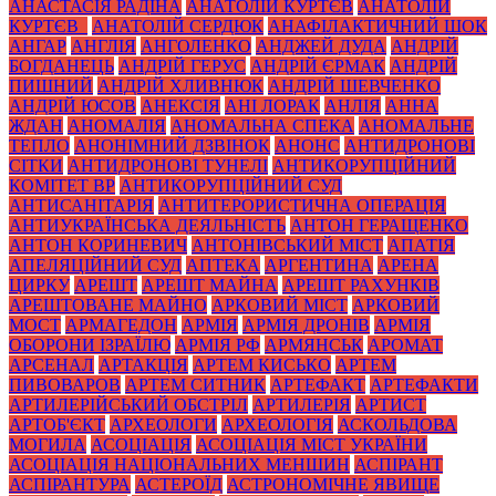
АНАСТАСІЯ РАДІНА
АНАТОЛІЙ КУРТЄВ
АНАТОЛІЙ
КУРТЄВ_
АНАТОЛІЙ СЕРДЮК
АНАФІЛАКТИЧНИЙ ШОК
АНГАР
АНГЛІЯ
АНГОЛЕНКО
АНДЖЕЙ ДУДА
АНДРІЙ
БОГДАНЕЦЬ
АНДРІЙ ГЕРУС
АНДРІЙ ЄРМАК
АНДРІЙ
ПИШНИЙ
АНДРІЙ ХЛИВНЮК
АНДРІЙ ШЕВЧЕНКО
АНДРІЙ ЮСОВ
АНЕКСІЯ
АНІ ЛОРАК
АНЛІЯ
АННА
ЖДАН
АНОМАЛІЯ
АНОМАЛЬНА СПЕКА
АНОМАЛЬНЕ
ТЕПЛО
АНОНІМНИЙ ДЗВІНОК
АНОНС
АНТИДРОНОВІ
СІТКИ
АНТИДРОНОВІ ТУНЕЛІ
АНТИКОРУПЦІЙНИЙ
КОМІТЕТ ВР
АНТИКОРУПЦІЙНИЙ СУД
АНТИСАНІТАРІЯ
АНТИТЕРОРИСТИЧНА ОПЕРАЦІЯ
АНТИУКРАЇНСЬКА ДЕЯЛЬНІСТЬ
АНТОН ГЕРАЩЕНКО
АНТОН КОРИНЕВИЧ
АНТОНІВСЬКИЙ МІСТ
АПАТІЯ
АПЕЛЯЦІЙНИЙ СУД
АПТЕКА
АРГЕНТИНА
АРЕНА
ЦИРКУ
АРЕШТ
АРЕШТ МАЙНА
АРЕШТ РАХУНКІВ
АРЕШТОВАНЕ МАЙНО
АРКОВИЙ МІСТ
АРКОВИЙ
МОСТ
АРМАГЕДОН
АРМІЯ
АРМІЯ ДРОНІВ
АРМІЯ
ОБОРОНИ ІЗРАЇЛЮ
АРМІЯ РФ
АРМЯНСЬК
АРОМАТ
АРСЕНАЛ
АРТАКЦІЯ
АРТЕМ КИСЬКО
АРТЕМ
ПИВОВАРОВ
АРТЕМ СИТНИК
АРТЕФАКТ
АРТЕФАКТИ
АРТИЛЕРІЙСЬКИЙ ОБСТРІЛ
АРТИЛЕРІЯ
АРТИСТ
АРТОБ'ЄКТ
АРХЕОЛОГИ
АРХЕОЛОГІЯ
АСКОЛЬДОВА
МОГИЛА
АСОЦІАЦІЯ
АСОЦІАЦІЯ МІСТ УКРАЇНИ
АСОЦІАЦІЯ НАЦІОНАЛЬНИХ МЕНШИН
АСПІРАНТ
АСПІРАНТУРА
АСТЕРОЇД
АСТРОНОМІЧНЕ ЯВИЩЕ