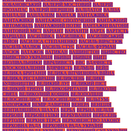
ЛОБАНОВСЬКИЙ
ВАЛЕРІЙ МОСТОВИЙ
ВАЛЕРІЙ
ПРОЗАПАС
ВАЛЕРІЙ ШЕРШЕНЬ
ВАЛІДАТОР
ВАЛІЗА
ВАНДАЛИ
ВАНДАЛІЗМ
ВАНТАЖ
ВАНТАЖІВКА
ВАНТАЖІВКИ
ВАНТАЖНЕ СПОЛУЧЕННЯ
ВАНТАЖНИЙ
АВТОМОБІЛЬ
ВАНТАЖНИЙ ПОТЯГ
ВАНТАЖНІ ВАГОНИ
ВАНТОВИЙ МІСТ
ВАРІАНТ
ВАРІАНТИ
ВАРТА
ВАРТІСТЬ
ВАРШАВА
ВАСИЛІВКА
ВАСИЛІВКА_
ВАСИЛІВСЬКИЙ
РАЙОН
ВАСИЛІСА СТЕПАНЕНКО
ВАСИЛЬ ВІРАСТЮК
ВАСИЛЬ МАЛЮК
ВАСИЛЬ СТУС
ВАСИЛЬ ФУРМАН
ВАСЮК
ВАТАЖОК
ВАТИКАН
ВАШИНГТОН
ВБИВСТВО
ВБИВСТВО УКРАЇНЦЯ
ВБИВЦІ
ВБИВЦЯ
ВБИТІ
ВБОЛІВАЛЬНИКИ
ВВІЧЛИВІСТЬ
ВВС
ВДАЧНІСТЬ
ВДОСКОНАЛЕННЯ
ВДЯЧНІСТЬ
ВЕДМІДЬ
ВЕЙП
ВЕЛИКА БРИТАНІЯ
ВЕЛИКА ВІТЧИЗНЯНА ВІЙНА
ВЕЛИКА РЕСТАВРАЦІЯ
ВЕЛИКДЕНЬ
ВЕЛИКЕ
БУДІВНИЦТВО
ВЕЛИКИЙ ЛУГ
ВЕЛИКИЙ ПІСТ
ВЕЛИКИЙ ТРИЗУБ
ВЕЛИКОБРИТАНІЯ
ВЕЛИКОДНІ
СВЯТА
ВЕЛИКОДНІЙ КОШИК
ВЕЛОПОЛІЦІЯ
ВЕЛОСИПЕДИСТ
ВЕЛОСИПЕДИСТИ
ВЕЛЬТУМ-
ЗАПОРІЖЖЯ
ВЕМІР ДАВИТЯН
ВЕНЕРА
ВЕНЕЦІЯ
ВЕНТИЛЯЦІЙНА ШАХТА
ВЕРБА
ВЕРБНА НЕДІЛЯ
ВЕРБОВЕ
ВЕРБОВІ ГІЛКИ
ВЕРБУВАННЯ
ВЕРЕСЕНЬ
ВЕРТОЛІТ
ВЕРХНЯ ТЕРСА
ВЕРХОВЕНСТВО ЗАКОНУ
ВЕРХОВНА РАДА
ВЕРХОВНА РАДА УКРАЇНИ
ВЕРХОВНА РАДА УКРАЇНИ_
ВЕРХОВНИЙ СУД УКРАЇНИ