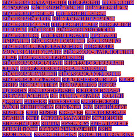
ВІЙСЬКОВЕ ОБЛАДНАННЯ
ВІЙСЬКОВИЙ
ВІЙСЬКОВИЙ
АЕРОДРОМ
ВІЙСЬКОВИЙ ЗЛОЧИН
ВІЙСЬКОВИЙ ЗСУ
ВІЙСЬКОВИЙ КВІТОК
ВІЙСЬКОВИЙ ОБ'ЄКТ
ВІЙСЬКОВИЙ ОБЛІК
ВІЙСЬКОВИЙ ПЕРЕВОРОТ
ВІЙСЬКОВИЙ СТАН
ВІЙСЬКОВИЙ ТАБІР
ВІЙСЬКОВИЙ
ШПИТАЛЬ
ВІЙСЬКОВІ
ВІЙСЬКОВІ АВТОМОБІЛІ
ВІЙСЬКОВІ ЗСУ
ВІЙСЬКОВІ КОРАБЛІ
ВІЙСЬКОВІ
НАВЧАННЯ
ВІЙСЬКОВІ ПОЛОНЕНІ
ВІЙСЬКОВІ РФ
ВІЙСЬКОВО-ЛІКАРСЬКА КОМІСІЯ
ВІЙСЬКОВО-
МОРСЬКІ СИЛИ УКРАЇНИ
ВІЙСЬКОВО-ТРАНСПОРТНИЙ
ЛІТАК
ВІЙСЬКОВОЗОБОВ'ЯЗАНИЙ
ВІЙСЬКОВОЗОБОВ'ЯЗАНІ
ВІЙСЬКОВОЗОБОВ'ЯЗАНІ
ЖІНКИ
ВІЙСЬКОВОЗОБОВ'ЯЗАНІ ЧОЛОВІКИ
ВІЙСЬКОВОПОЛОНЕНІ
ВІЙСЬКОВОСЛУЖБОВЕЦЬ
ВІЙСЬКОВОСЛУЖБОВЦІ
ВІКДЛЮЧЕННЯ СВІТЛА
ВІКНА
ВІКНО
ВІКТОР ГРЕШТА
ВІКТОР ЛЯШКО
ВІКТОР
ЩЕРБИНА
ВІКТОР ЯНУКОВИЧ
ВІКТОРІЯ НУЛАНД
ВІКТОРІЯ РОЩИНА
ВІЛ
ВІЛЬНА УКРАЇНА
ВІЛЬНИЙ
ДОСТУП
ВІЛЬНЮС
ВІЛЬНЯНСЬК
ВІЛЬНЯНСЬКИЙ
РАЙОН
ВІННИЧЧИНА
ВІНУВАТЦІ
ВІРА
ВІРНИЙ ДРУГ
ВІРНІСТЬ
ВІРШ
ВІРЯНИ
ВІСБАДЕН
ВІТАЛІЙ КОВАЛЬ
ВІТАННЯ
ВІТЕР
ВІТРИНА МАГАЗИНУ
ВІТЧИЗНЯНЕ
ВИРОБНИЦТВО
ВІТЧИМ
ВІФНА З РФ
ВІЧНА ПАМ'ЯТЬ
ВІЧНИЙ ПОЛІТ
ВІЯЛОВІ ВІДКЛЮЧЕННЯ
ВКИД
ВКОНТАКТЕ
ВКОРОТИТИ ВІКУ
ВКОРОТИТИ СОБІ ВІКУ