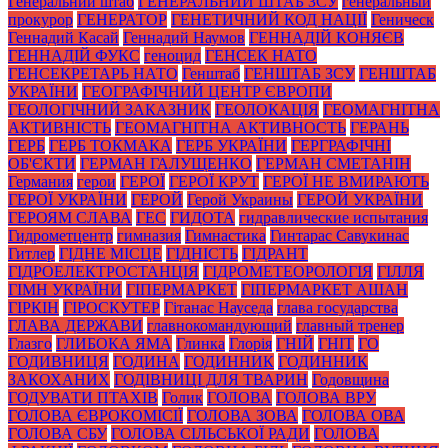
Генеральний штаб
ГЕНЕРАЛЬНИЙ ШТАБ ЗСУ
генеральный
прокурор
ГЕНЕРАТОР
ГЕНЕТИЧНИЙ КОД НАЦІЇ
Геническ
Геннадий Касай
Геннадий Наумов
ГЕННАДІЙ КОНЯЄВ
ГЕННАДІЙ ФУКС
геноцид
ГЕНСЕК НАТО
ГЕНСЕКРЕТАРЬ НАТО
Генштаб
ГЕНШТАБ ЗСУ
ГЕНШТАБ
УКРАЇНИ
ГЕОГРАФІЧНИЙ ЦЕНТР ЄВРОПИ
ГЕОЛОГІЧНИЙ ЗАКАЗНИК
ГЕОЛОКАЦІЯ
ГЕОМАГНІТНА
АКТИВНІСТЬ
ГЕОМАГНІТНА АКТИВНОСТЬ
ГЕРАНЬ
ГЕРБ
ГЕРБ ТОКМАКА
ГЕРБ УКРАЇНИ
ГЕРГРАФІЧНІ
ОБ'ЄКТИ
ГЕРМАН ГАЛУЩЕНКО
ГЕРМАН СМЕТАНІН
Германия
герои
ГЕРОЇ
ГЕРОЇ КРУТ
ГЕРОЇ НЕ ВМИРАЮТЬ
ГЕРОЇ УКРАЇНИ
ГЕРОЙ
Герой Украины
ГЕРОЙ УКРАЇНИ
ГЕРОЯМ СЛАВА
ГЕС
ГИДОТА
гидравлические испытания
Гидрометцентр
гимназия
Гимнастика
Гинтарас Савукинас
Гитлер
ГІДНЕ МІСЦЕ
ГІДНІСТЬ
ГІДРАНТ
ГІДРОЕЛЕКТРОСТАНЦІЯ
ГІДРОМЕТЕОРОЛОГІЯ
ГІЛЛЯ
ГІМН УКРАЇНИ
ГІПЕРМАРКЕТ
ГІПЕРМАРКЕТ АШАН
ГІРКІН
ГІРОСКУТЕР
Гітанас Науседа
глава государства
ГЛАВА ДЕРЖАВИ
главнокомандующий
главный тренер
Глазго
ГЛИБОКА ЯМА
Глинка
Глорія
ГНІЙ
ГНІТ
ГО
ГОДИВНИЦЯ
ГОДИНА
ГОДИННИК
ГОДИННИК
ЗАКОХАНИХ
ГОДІВНИЦІ ДЛЯ ТВАРИН
Годовщина
ГОДУВАТИ ПТАХІВ
Голик
ГОЛОВА
ГОЛОВА ВРУ
ГОЛОВА ЄВРОКОМІСІЇ
ГОЛОВА ЗОВА
ГОЛОВА ОВА
ГОЛОВА СБУ
ГОЛОВА СІЛЬСЬКОЇ РАДИ
ГОЛОВА