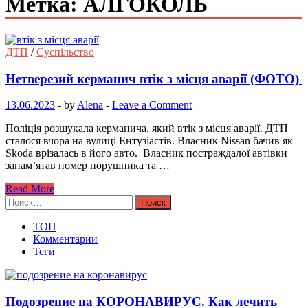
Метка: АЛГОКОЛЬ
ДТП
/
Суспільство
Нетверезий керманич втік з місця аварії (ФОТО)
13.06.2023
-
by
Alena
-
Leave a Comment
Поліція розшукала керманича, який втік з місця аварії. ДТП
сталося вчора на вулиці Ентузіастів. Власник Nissan бачив як
Skoda врізалась в його авто. Власник постраждалої автівки
запам’ятав номер порушника та …
Read More
Найти:
ТОП
Комментарии
Теги
Подозрение на КОРОНАВИРУС. Как лечить