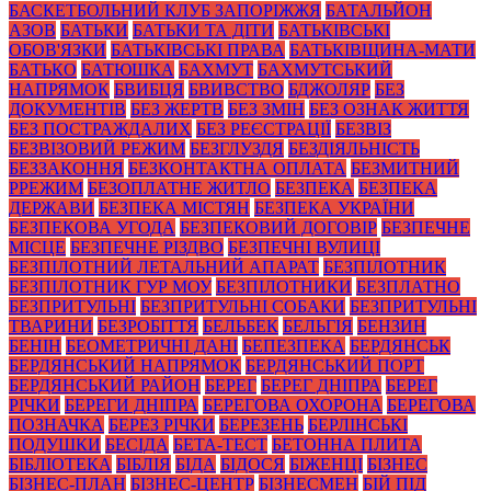
БАСКЕТБОЛЬНИЙ КЛУБ ЗАПОРІЖЖЯ
БАТАЛЬЙОН
АЗОВ
БАТЬКИ
БАТЬКИ ТА ДІТИ
БАТЬКІВСЬКІ
ОБОВ'ЯЗКИ
БАТЬКІВСЬКІ ПРАВА
БАТЬКІВЩИНА-МАТИ
БАТЬКО
БАТЮШКА
БАХМУТ
БАХМУТСЬКИЙ
НАПРЯМОК
БВИБЦЯ
БВИВСТВО
БДЖОЛЯР
БЕЗ
ДОКУМЕНТІВ
БЕЗ ЖЕРТВ
БЕЗ ЗМІН
БЕЗ ОЗНАК ЖИТТЯ
БЕЗ ПОСТРАЖДАЛИХ
БЕЗ РЕЄСТРАЦІЇ
БЕЗВІЗ
БЕЗВІЗОВИЙ РЕЖИМ
БЕЗГЛУЗДЯ
БЕЗДІЯЛЬНІСТЬ
БЕЗЗАКОННЯ
БЕЗКОНТАКТНА ОПЛАТА
БЕЗМИТНИЙ
РРЕЖИМ
БЕЗОПЛАТНЕ ЖИТЛО
БЕЗПЕКА
БЕЗПЕКА
ДЕРЖАВИ
БЕЗПЕКА МІСТЯН
БЕЗПЕКА УКРАЇНИ
БЕЗПЕКОВА УГОДА
БЕЗПЕКОВИЙ ДОГОВІР
БЕЗПЕЧНЕ
МІСЦЕ
БЕЗПЕЧНЕ РІЗДВО
БЕЗПЕЧНІ ВУЛИЦІ
БЕЗПІЛОТНИЙ ЛЕТАЛЬНИЙ АПАРАТ
БЕЗПІЛОТНИК
БЕЗПІЛОТНИК ГУР МОУ
БЕЗПІЛОТНИКИ
БЕЗПЛАТНО
БЕЗПРИТУЛЬНІ
БЕЗПРИТУЛЬНІ СОБАКИ
БЕЗПРИТУЛЬНІ
ТВАРИНИ
БЕЗРОБІТТЯ
БЕЛЬБЕК
БЕЛЬГІЯ
БЕНЗИН
БЕНІН
БЕОМЕТРИЧНІ ДАНІ
БЕПЕЗПЕКА
БЕРДЯНСЬК
БЕРДЯНСЬКИЙ НАПРЯМОК
БЕРДЯНСЬКИЙ ПОРТ
БЕРДЯНСЬКИЙ РАЙОН
БЕРЕГ
БЕРЕГ ДНІПРА
БЕРЕГ
РІЧКИ
БЕРЕГИ ДНІПРА
БЕРЕГОВА ОХОРОНА
БЕРЕГОВА
ПОЗНАЧКА
БЕРЕЗ РІЧКИ
БЕРЕЗЕНЬ
БЕРЛІНСЬКІ
ПОДУШКИ
БЕСІДА
БЕТА-ТЕСТ
БЕТОННА ПЛИТА
БІБЛІОТЕКА
БІБЛІЯ
БІДА
БІДОСЯ
БІЖЕНЦІ
БІЗНЕС
БІЗНЕС-ПЛАН
БІЗНЕС-ЦЕНТР
БІЗНЕСМЕН
БІЙ ПІД