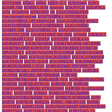
КРУТАМИ
БІЙКА
БІЙЦІ
БІЙЦІ ЗСУ
БІЛЕНЬКЕ
БІЛЕТ
БІЛИЙ ДІМ
БІЛИЙ СЛОН
Білогір'я
БІЛОРУСИ
БІЛОРУСЬ
БІЛЬ
БІЛЬМАК
БІТКОЇНИ
БК
БЛАГОВІЩЕННЯ
благодатний вогонь
БЛАГОДІЙНА ДОПОМОГА
БЛАГОДІЙНА ОРГАНІЗАЦІЯ
БЛАГОДІЙНИЙ ФОНД
БЛАГОДІЙНИК
БЛАГОДІЙНИКИ
БЛАГОДІЙНІ
ПОЖЕРТВИ
БЛАГОДІЙНІСТЬ
БЛАГОПОЛУЧЧЯ
БЛАГОУСТРІЙ
БЛАКИТНИЙ МІСЯЦЬ
БЛАНК
БЛЕКАУТ
БЛИЗЬКИЙ СХІД
БЛОГЕР
БЛОГЕРИ
БЛОКАДА
БЛОКПОСТ
БЛОКУВАННЯ
БЛОКУВАННЯ АКТИВІВ
БЛОКУВАННЯ КОРДОНУ
БЛОКУВАННЯ ПУНКТІВ
ПРОПУСКУ
БЛОКУВАННЯ РАХУНКІВ
БЛОКУВАННЯ
РОБОТИ
БМП
БОГДАН ВАСИЛЕНКО
БОГОСЛУЖІННЯ
БОГУЛАЄВ
БОГУСЛАЄВ
БОЄПРИПАС
БОЄПРИПАСИ
БОЖЕВІЛЬНИЙ СУСІД
БОЖЕВІЛЬНІ ТЕРОРИСТИ
БОЖКОВСЬКА ВИПРАВНА КОЛОНІЯ №16
БОЙОВА
ЗАДАЧА
БОЙОВА МЕДИКИНЯ
БОЙОВЕ
РОЗПОРЯДЖЕННЯ
БОЙОВИЙ ДУХ
БОЙОВИЙ КОТИК
БОЙОВІ
БОЙОВІ ВТРАТИ
БОЙОВІ ДІЇ
БОЙОВІ
ЗАВДАННЯ
БОЙОВІ ЗІТКНЕННЯ
БОЙОВІ НАВЧАННЯ
БОКС
БОЛГАРІЯ
БОМБА
БОМБАРДУВАЛЬНИК
БОМБАРДУВАЛЬНИК ТУ-95
БОМБОСХОВИЩЕ
БОРГ
БОРГИ
БОРДЕЛЬ
БОРЕЦЬ
БОРИС ДЖОНСОН
БОРИС
ТОДУРОВ
БОРИСПІЛЬ
БОРОДИНСЬКИЙ МІКРОРАЙОН
БОРОТЬБА
БОРОТЬБА З ВОРОГОМ
БОРОТЬБА ЗА