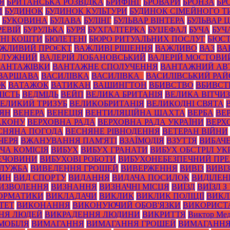
Я
БРИТАНСЬКА РОЗВІДКА
БРИФІНГ
БРОВАРИ
БРОНЗА
БР
И
БУДИНОК
БУДИНОК КУЛЬТУРИ
БУДИНОК СІМЕЙНОГО Т
БУКОВИНА
БУЛАВА
БУЛІНГ
БУЛЬВАР ВІНТЕРА
БУЛЬВАР 
РЕВІЙ
БУРУЛЬКА
БУРЯ
БУХГАЛТЕРКА
БУЦЕФАЛ
БУЧА
БУЧ
НІ КОШТИ
БЮЛЕТЕНІ
БЮРО РИТУАЛЬНИХ ПОСЛУГ
БЮС
ЖЛИВИЙ ПРОЄКТ
ВАЖЛИВІ РІШЕННЯ
ВАЖЛИВО
ВАЗ
ВА
ЗАЛУЖНИЙ
ВАЛЕРІЙ ЛОБАНОВСЬКИЙ
ВАЛЕРІЙ МОСТОВИ
ВАНТАЖІВКИ
ВАНТАЖНЕ СПОЛУЧЕННЯ
ВАНТАЖНИЙ АВ
ВАРШАВА
ВАСИЛІВКА
ВАСИЛІВКА_
ВАСИЛІВСЬКИЙ РА
ЮК
ВАТАЖОК
ВАТИКАН
ВАШИНГТОН
ВБИВСТВО
ВБИВСТ
ІСТЬ
ВЕДМІДЬ
ВЕЙП
ВЕЛИКА БРИТАНІЯ
ВЕЛИКА ВІТЧИ
ЕЛИКИЙ ТРИЗУБ
ВЕЛИКОБРИТАНІЯ
ВЕЛИКОДНІ СВЯТА
ТЯН
ВЕНЕРА
ВЕНЕЦІЯ
ВЕНТИЛЯЦІЙНА ШАХТА
ВЕРБА
ВЕ
АКОНУ
ВЕРХОВНА РАДА
ВЕРХОВНА РАДА УКРАЇНИ
ВЕРХ
СНЯНА ПОГОДА
ВЕСНЯНЕ РІВНОДЕННЯ
ВЕТЕРАН ВІЙНИ
ЧЕРЯ
ВЖАНУВАННЯ ПАМ'ЯТІ
ВЗАЇМОДІЯ
ВЗУТТЯ
ВИБАЧ
ЧА КОМІСІЯ
ВИБУХ
ВИБУХ ГРАНАТИ
ВИБУХ ОБСТРІЛ УК
РЕЧОВИНИ
ВИБУХОВІ РОБОТИ
ВИБУХОНЕБЕЗПЕЧНИЙ ПР
СЛУЖБА
ВИВЕДЕННЯ ГРОШЕЙ
ВИВЕРЖЕННЯ
ВИВІЗ
ВИВІ
РИН
ВИД СПОРТУ
ВИДАННЯ
ВИДАЧА ПОСИЛОК
ВИДІЛЕН
ИЗВОЛЕННЯ
ВИЗНАННЯ
ВИЗНАЧНІ МІСЦЯ
ВИЇЗД
ВИЇЗД З
ОРМАТИКИ
ВИКЛАДАЧИ
ВИКЛИК
ВИКЛИК ПОЛІЦІЇ
ВИКЛ
ТЕТ
ВИКОНАННЯ
ВИКОНУЮЧИЙ ОБОВ'ЯЗКИ
ВИКОРИСТ
НЯ ЛЮДЕЙ
ВИКРАДЕННЯ ЛЮДИНИ
ВИКРИТТЯ
Виктор Мед
МОБІЛЯ
ВИМАГАННЯ
ВИМАГАННЯ ГРОШЕЙ
ВИМАГАННЯ