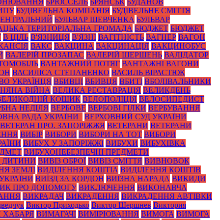
ОНЮВАННЯ
БРЮССЕЛЬ
БРЯНСЬК
БУДАНОВ
ИПУ
БУДІВЕЛЬНА КОМПАНІЯ
БУДІВЕЛЬНЕ СМІТТЯ
ЦЕНТРАЛЬНИЙ
БУЛЬВАР ШЕВЧЕНКА
БУЛЬВАР
АЦЬКА ТЕРИТОРІАЛЬНА ГРОМАДА
БЮДЖЕТ
БЮДЖЕТ
Т
В ЦІЛЬ
В'ЯЗНИЦЯ
В'ЯЗНІ
ВАГІТНІСТЬ
ВАГНЕР
ВАГОН
КАНСІЯ
ВАКС
ВАКЦИНА
ВАКЦИНАЦІЯ
ВАКЦИНОБУС
Й
ВАЛЕРІЙ ПРОЗАПАС
ВАЛЕРІЙ ШЕРШЕНЬ
ВАЛІДАТОР
ТОМОБІЛЬ
ВАНТАЖНИЙ ПОТЯГ
ВАНТАЖНІ ВАГОНИ
ЙОН
ВАСИЛІСА СТЕПАНЕНКО
ВАСИЛЬ ВІРАСТЮК
ВО УКРАЇНЦЯ
ВБИВЦІ
ВБИВЦЯ
ВБИТІ
ВБОЛІВАЛЬНИКИ
ЗНЯНА ВІЙНА
ВЕЛИКА РЕСТАВРАЦІЯ
ВЕЛИКДЕНЬ
ВЕЛИКОДНІЙ КОШИК
ВЕЛОПОЛІЦІЯ
ВЕЛОСИПЕДИСТ
РБНА НЕДІЛЯ
ВЕРБОВЕ
ВЕРБОВІ ГІЛКИ
ВЕРБУВАННЯ
ОВНА РАДА УКРАЇНИ_
ВЕРХОВНИЙ СУД УКРАЇНИ
ВЕТЕРАН ПРО. ЗАПОРІЖЖЯ
ВЕТЕРАНИ
ВЕТЕРАНИ
ЕННЯ
ВИБІР
ВИБОРИ
ВИБОРИ НА ТОТ
ВИБОРИ
РАЇНИ
ВИБУХ У ЗАПОРІЖЖІ
ВИБУХИ
ВИБУХІВКА
ЕДМЕТ
ВИБУХОНЕБЕЗПЕЧНІ ПРЕДМЕТИ
З ДИТИНИ
ВИВІЗ ОБРОЇ
ВИВІЗ СМІТТЯ
ВИВНОВОК
НЯ ЗЕМЛІ
ВИДІЛЕННЯ КОШТІА
ВИДІЛЕННЯ КОШТІВ
 УКРАЇНИ
ВИЇЗД ЗА КОРДОН
ВИЇЗНА НАРАДА
ВИКИДИ
ИК ПРО ДОПОМОГУ
ВИКЛЮЧЕННЯ
ВИКОНАВЧА
АННЯ
ВИКРАДАЧ
ВИКРАДЕННЯ
ВИКРАДЕННЯ АВТІВКИ
ведчук
Виктор Приходько
Виктор Шершнев
Виктория
 ХАБАРЯ
ВИМАГАЧІ
ВИМІРЮВАННЯ
ВИМОГА
ВИМОГА