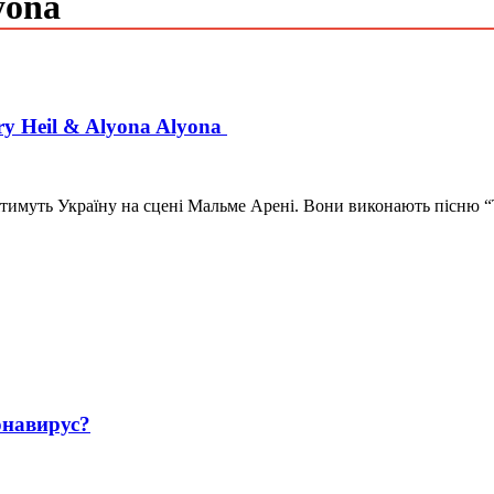
yona
ry Heil & Alyona Alyona
ятимуть Україну на сцені Мальме Арені. Вони виконають пісню “Te
навирус?