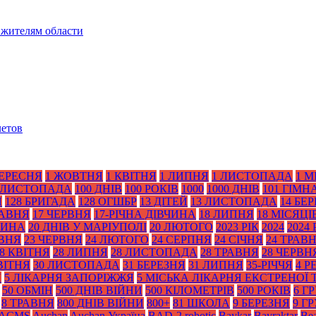
 жителям области
летов
ВЕРЕСНЯ
1 ЖОВТНЯ
1 КВІТНЯ
1 ЛИПНЯ
1 ЛИСТОПАДА
1 М
 ЛИСТОПАДА
100 ДНІВ
100 РОКІВ
1000
1000 ДНІВ
101 ГІМН
Я
128 БРИГАДА
128 ОГШБР
13 ДІТЕЙ
13 ЛИСТОПАДА
14 БЕ
РАВНЯ
17 ЧЕРВНЯ
17-РІЧНА ДІВЧИНА
18 ЛИПНЯ
18 МІСЯЦІ
ТИНА
20 ДНІВ У МАРІУПОЛІ
20 ЛЮТОГО
2023 РІК
2024
2024 
АВНЯ
23 ЧЕРВНЯ
24 ЛЮТОГО
24 СЕРПНЯ
24 СІЧНЯ
24 ТРАВ
8 КВІТНЯ
28 ЛИПНЯ
28 ЛИСТОПАДА
28 ТРАВНЯ
28 ЧЕРВН
ВІТНЯ
30 ЛИСТОПАДА
31 БЕРЕЗНЯ
31 ЛИПНЯ
35-РІЧЧЯ
4 Р
Я
5 ЛІКАРНЯ ЗАПОРІЖЖЯ
5 МІСЬКА ЛІКАРНЯ ЕКСТРЕНОЇ
50 ОБМІН
500 ДНІВ ВІЙНИ
500 КІЛОМЕТРІВ
500 РОКІВ
6 Г
8 ТРАВНЯ
800 ДНІВ ВІЙНИ
800+
81 ШКОЛА
9 БЕРЕЗНЯ
9 Г
ACMS
Auchan
Auchan Україна
BAD-2 robotic
Baykar
Bayraktar
Bea