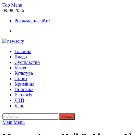
Skip
Top Menu
to
09.08.2026
content
Реклама на сайте
facebook
NewsCity — свежие новости Запорожья сегодня
Головна
Новости Запорожья и Запорожской области сегодня. События За
Влада
Суспільство
Бізнес
Культура
Спорт
Кримінал
Політика
Екологія
ДТП
Блог
Найти:
Main Menu