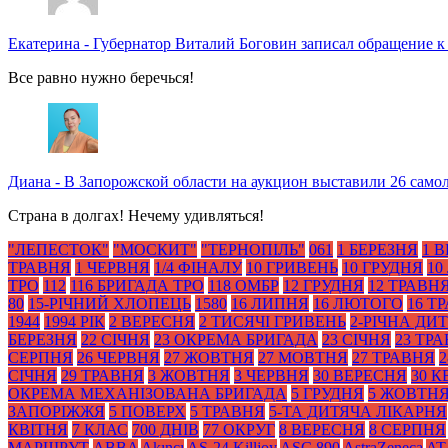
Екатерина
-
Губернатор Виталий Боговин записал обращение к
Все равно нужно беречься!
Диана
-
В Запорожской области на аукцион выставили 26 само
Страна в долгах! Нечему удивляться!
"ЛЕПЕСТОК"
"МОСКИТ"
"ТЕРНОПІЛЬ"
061
1 БЕРЕЗНЯ
1 
ТРАВНЯ
1 ЧЕРВНЯ
1/4 ФІНАЛУ
10 ГРИВЕНЬ
10 ГРУДНЯ
10
ТРО
112
116 БРИГАДА ТРО
118 ОМБР
12 ГРУДНЯ
12 ТРАВН
80
15-РІЧНИЙ ХЛОПЕЦЬ
1580
16 ЛИПНЯ
16 ЛЮТОГО
16 Т
1944
1994 РІК
2 ВЕРЕСНЯ
2 ТИСЯЧІ ГРИВЕНЬ
2-РІЧНА ДИ
БЕРЕЗНЯ
22 СІЧНЯ
23 ОКРЕМА БРИГАДА
23 СІЧНЯ
23 ТР
СЕРПНЯ
26 ЧЕРВНЯ
27 ЖОВТНЯ
27 МОВТНЯ
27 ТРАВНЯ
2
СІЧНЯ
29 ТРАВНЯ
3 ЖОВТНЯ
3 ЧЕРВНЯ
30 ВЕРЕСНЯ
30 К
ОКРЕМА МЕХАНІЗОВАНА БРИГАДА
5 ГРУДНЯ
5 ЖОВТН
ЗАПОРІЖЖЯ
5 ПОВЕРХ
5 ТРАВНЯ
5-ТА ДИТЯЧА ЛІКАРНЯ
КВІТНЯ
7 КЛАС
700 ДНІВ
77 ОКРУГ
8 ВЕРЕСНЯ
8 СЕРПНЯ
МАРШРУТ
ABBA
Akıncı
AS-24 Killjoy
ASC 890
AstraZeneca
AT