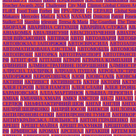
Teacher Awards 2025
Challenger
City Mall
Clinton Global Citizen 
FLiRT
Food Train
Forbes
fpv
FPV-ДРОН
G7
GEPARD
Global Spir
Makarov
Mercedes
Mаil.гu
NASA
NASAMS
Omicron
Patriot
Posei
Stalker 5.0
Starship
telegram
Teresa & Maria
The Guardian
The Time
АБОРДАЖ
АВАРІЙНА СИТУАЦІЯ
АВАРІЙНА СЛУЖБА
АВ
АВІАБОМБА
АВІАДВИГУНИ
АВІАСПОЛУЧЕННЯ
АВІАТ
ДЛЯ ВІЙСЬКОВИХ
АВТІВКИ
АВТО
АВТОАВАРІЯ
АВТОБІ
АВТОВОКЗАЛ ЗАПОРІЖЖЯ
АВТОЄВРОСИЛА
АВТОЗАПР
АВТОМАТИЗОВАНА СИСТЕМА
АВТОМОБІЛЬ
АВТОМОБІ
АВТОПРОБІГ
АВТОРКА
АВТОТРАНСПОРТ
АВТОТРАНСП
РФ
АГЕНТ ФСБ
АГІТАЦІЯ
АГРАРІЇ
АГРАРНА КОМПАНІЯ
ОДИНИЦЯ
АДМІНІСТРАТИВНЕ ПОРУШЕННЯ
АДМІНІСТ
АДРЕСНА ТАБЛИЧКА
АДРІАНА ПУЩАК
АЕРОБАЛІСТИЧ
ЗАПОРІЖЖЯ
АЕРОРОЗВІДКА
АЗОВ
АЗОВСТАЛЬ
АЗОВСЬ
АКТИВИ
АКТИВІСТ
АКТИВНІСТЬ
АКТОР
АКТОРИ
АКТУ
АЛЕЯ ГЕРОЇВ
АЛЕЯ ПАМ'ЯТІ
АЛЕЯ СЛАВИ
АЛЕЯ ТРОЯН
БАРАНОВСЬКА
АЛЛА МАРТИНЮК
АЛЬБІНА ДЕРЮГІНА
АМІАК
АМІАЧНА ХМАРА
АМКУ
АМСТОР
АН-72
АНАЛІЗ
СЕРДЮК
АНАФІЛАКТИЧНИЙ ШОК
АНГАР
АНГЛІЯ
АНГО
АНДРІЙ ШЕВЧЕНКО
АНДРІЙ ЮСОВ
АНЕКСІЯ
АНІ ЛОРА
АНТИДРОНОВІ СІТКИ
АНТИДРОНОВІ ТУНЕЛІ
АНТИКОР
АНТИУКРАЇНСЬКА ДЕЯЛЬНІСТЬ
АНТОН ГЕРАЩЕНКО
А
АРЕШТ
АРЕШТ МАЙНА
АРЕШТ РАХУНКІВ
АРЕШТОВАН
РФ
АРМЯНСЬК
АРОМАТ
АРСЕНАЛ
АРТАКЦІЯ
АРТЕМ К