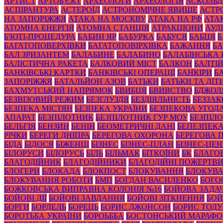
АРТИСТ
АРТОБ'ЄКТ
АРХЕОЛОГИ
АРХЕОЛОГІЯ
АСКОЛЬД
АСПІРАНТУРА
АСТЕРОЇД
АСТРОНОМІЧНЕ ЯВИЩЕ
АСТР
НА ЗАПОРІЖЖЯ
АТАКА НА МОСКВУ
АТАКА НА РФ
АТА
АТОМНА ЕНЕРГІЯ
АТОМНА СТАНЦІЯ
АТРАКЦІОНИ
АУД
Б'ЮТІ-ПРОЦЕДУРА
БАБИН ЯР
БАБУРКА
БАБУСЯ
БАБЦЯ
БАГАТОПОВЕРХІВКИ
БАГАТОПОВІРХІВКА
БАЖАННЯ
БА
БАЛ ЗРИЗАНТЕМ
БАЛАБИНЕ
БАЛАБИНО
БАЛАБІНСЬКА
БАЛІСТИЧНА РАКЕТА
БАЛКОВИЙ МІСТ
БАЛКОН
БАЛТІ
БАНКІВСЬКІ КАРТКИ
БАНКІВСЬКІ ОПЕРАЦІЇ
БАНКІРИ
Б
ЗАПОРІЖЖЯ
БАТАЛЬЙОН АЗОВ
БАТЬКИ
БАТЬКИ ТА ДІТ
БАХМУТСЬКИЙ НАПРЯМОК
БВИБЦЯ
БВИВСТВО
БДЖОЛ
БЕЗВІЗОВИЙ РЕЖИМ
БЕЗГЛУЗДЯ
БЕЗДІЯЛЬНІСТЬ
БЕЗЗА
БЕЗПЕКА МІСТЯН
БЕЗПЕКА УКРАЇНИ
БЕЗПЕКОВА УГОД
АПАРАТ
БЕЗПІЛОТНИК
БЕЗПІЛОТНИК ГУР МОУ
БЕЗПІЛ
БЕЛЬГІЯ
БЕНЗИН
БЕНІН
БЕОМЕТРИЧНІ ДАНІ
БЕПЕЗПЕК
РІЧКИ
БЕРЕГИ ДНІПРА
БЕРЕГОВА ОХОРОНА
БЕРЕГОВА 
БІДА
БІДОСЯ
БІЖЕНЦІ
БІЗНЕС
БІЗНЕС-ПЛАН
БІЗНЕС-ЦЕН
БІЛОРУСИ
БІЛОРУСЬ
БІЛЬ
БІЛЬМАК
БІТКОЇНИ
БК
БЛАГО
БЛАГОДІЙНИК
БЛАГОДІЙНИКИ
БЛАГОДІЙНІ ПОЖЕРТВ
БЛОГЕРИ
БЛОКАДА
БЛОКПОСТ
БЛОКУВАННЯ
БЛОКУВА
БЛОКУВАННЯ РОБОТИ
БМП
БОГДАН ВАСИЛЕНКО
БОГО
БОЖКОВСЬКА ВИПРАВНА КОЛОНІЯ №16
БОЙОВА ЗАДА
БОЙОВІ ДІЇ
БОЙОВІ ЗАВДАННЯ
БОЙОВІ ЗІТКНЕННЯ
БОЙ
БОРГИ
БОРДЕЛЬ
БОРЕЦЬ
БОРИС ДЖОНСОН
БОРИС ТОД
БОРОТЬБА УКРАЇНИ
БОРОЬББА
БОСТОНСЬКИЙ МАРАФ