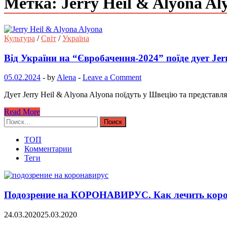
Метка: Jerry Heil & Alyona Al
Культура
/
Світ
/
Україна
Від України на “Євробачення-2024” поїде дует Jer
05.02.2024
-
by
Alena
-
Leave a Comment
Дует Jerry Heil & Alyona Alyona поїдуть у Швецію та представл
Read More
Найти:
ТОП
Комментарии
Теги
Подозрение на КОРОНАВИРУС. Как лечить коро
24.03.2020
25.03.2020