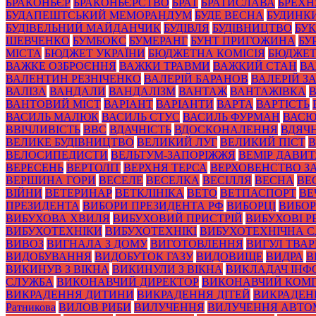
БРАКОНЬЄР
БРАКОНЬЄРСТВО
БРАТ
БРАТИСЛАВА
БРЕХН
БУДАПЕШТСЬКИЙ МЕМОРАНДУМ
БУДЕ ВЕСНА
БУДИНК
БУДІВЕЛЬНИЙ МАЙДАНЧИК
БУДІВЛЯ
БУДІВНИЦТВО
БУК
ШЕВЧЕНКО
БУМБОКС
БУМЕРАНГ
БУНТ ПРИГОЖИНА
БУ
МІСТА
БЮДЖЕТ УКРАЇНИ
БЮДЖЕТНА КОМІСІЯ
БЮДЖЕТ
ВАЖКЕ ОЗБРОЄННЯ
ВАЖКИ ТРАВМИ
ВАЖКИЙ СТАН
ВА
ВАЛЕНТИН РЕЗНІЧЕНКО
ВАЛЕРІЙ БАРАНОВ
ВАЛЕРІЙ 
ВАЛІЗА
ВАНДАЛИ
ВАНДАЛІЗМ
ВАНТАЖ
ВАНТАЖІВКА
ВАНТОВИЙ МІСТ
ВАРІАНТ
ВАРІАНТИ
ВАРТА
ВАРТІСТЬ
ВАСИЛЬ МАЛЮК
ВАСИЛЬ СТУС
ВАСИЛЬ ФУРМАН
ВАС
ВВІЧЛИВІСТЬ
ВВС
ВДАЧНІСТЬ
ВДОСКОНАЛЕННЯ
ВДЯЧН
ВЕЛИКЕ БУДІВНИЦТВО
ВЕЛИКИЙ ЛУГ
ВЕЛИКИЙ ПІСТ
В
ВЕЛОСИПЕДИСТИ
ВЕЛЬТУМ-ЗАПОРІЖЖЯ
ВЕМІР ДАВИ
ВЕРЕСЕНЬ
ВЕРТОЛІТ
ВЕРХНЯ ТЕРСА
ВЕРХОВЕНСТВО З
ВЕРШИНА ГОРИ
ВЕСЕЛЕ
ВЕСЕЛКА
ВЕСІЛЛЯ
ВЕСНА
ВЕ
ВІЙНИ
ВЕТЕРИНАР
ВЕТКЛІНІКА
ВЕТО
ВЕТПАСПОРТ
ВЕ
ПРЕЗИДЕНТА
ВИБОРИ ПРЕЗИДЕНТА РФ
ВИБОРЦІ
ВИБОР
ВИБУХОВА ХВИЛЯ
ВИБУХОВИЙ ПРИСТРІЙ
ВИБУХОВІ 
ВИБУХОТЕХНІКИ
ВИБУХОТЕХНІКІ
ВИБУХОТЕХНІЧНА 
ВИВОЗ
ВИГНАЛА З ДОМУ
ВИГОТОВЛЕННЯ
ВИГУЛ ТВА
ВИДОБУВАННЯ
ВИДОБУТОК ГАЗУ
ВИДОВИЩЕ
ВИДРА
В
ВИКИНУВ З ВІКНА
ВИКИНУЛИ З ВІКНА
ВИКЛАДАЧ ІНФ
СЛУЖБА
ВИКОНАВЧИЙ ДИРЕКТОР
ВИКОНАВЧИЙ КОМІ
ВИКРАДЕННЯ ДИТИНИ
ВИКРАДЕННЯ ДІТЕЙ
ВИКРАДЕН
Ратникова
ВИЛОВ РИБИ
ВИЛУЧЕННЯ
ВИЛУЧЕННЯ АВТО