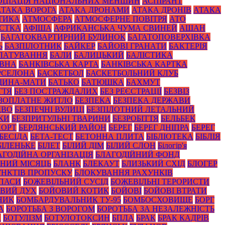
ОЦІАЦІЯ НАЦІОНАЛЬНИХ МЕНШИН
АСПІРАНТ
АТАКА ВОРОГА
АТАКА ДРОНАМИ
АТАКА ДРОНІВ
АТАКА
ТИКА
АТМОСФЕРА
АТМОСФЕРНЕ ПОВІТРЯ
АТО
СТКА
АФІША
АФРИКАНСЬКА ЧУМА СВИНЕЙ
АШАН
БАГАТОКВАРТИРНИЙ БУДИНОК
БАГАТОПОВЕРХІВКА
Ь
БАЗПІЛОТНИК
БАЙКЕР
БАЙОВІ ГРАНАТИ
БАКТЕРІЯ
ЛАТУВАННЯ
БАЛИ
БАЛИЦЬКИЙ
БАЛІСТИКА
ОВНА
БАНКІВСЬКА КАРТА
БАНКІВСЬКА КАРТКА
РСЕЛОНА
БАСКЕТБОЛ
БАСКЕТБОЛЬНИЙ КЛУБ
ЩИНА-МАТИ
БАТЬКО
БАТЮШКА
БАХМУТ
ТТЯ
БЕЗ ПОСТРАЖДАЛИХ
БЕЗ РЕЄСТРАЦІЇ
БЕЗВІЗ
ЗОПЛАТНЕ ЖИТЛО
БЕЗПЕКА
БЕЗПЕКА ДЕРЖАВИ
ДВО
БЕЗПЕЧНІ ВУЛИЦІ
БЕЗПІЛОТНИЙ ЛЕТАЛЬНИЙ
КИ
БЕЗПРИТУЛЬНІ ТВАРИНИ
БЕЗРОБІТТЯ
БЕЛЬБЕК
ПОРТ
БЕРДЯНСЬКИЙ РАЙОН
БЕРЕГ
БЕРЕГ ДНІПРА
БЕРЕГ
БЕСІДА
БЕТА-ТЕСТ
БЕТОННА ПЛИТА
БІБЛІОТЕКА
БІБЛІЯ
БІЛЕНЬКЕ
БІЛЕТ
БІЛИЙ ДІМ
БІЛИЙ СЛОН
Білогір'я
АГОДІЙНА ОРГАНІЗАЦІЯ
БЛАГОДІЙНИЙ ФОНД
НИЙ МІСЯЦЬ
БЛАНК
БЛЕКАУТ
БЛИЗЬКИЙ СХІД
БЛОГЕР
НКТІВ ПРОПУСКУ
БЛОКУВАННЯ РАХУНКІВ
ПАСИ
БОЖЕВІЛЬНИЙ СУСІД
БОЖЕВІЛЬНІ ТЕРОРИСТИ
ВИЙ ДУХ
БОЙОВИЙ КОТИК
БОЙОВІ
БОЙОВІ ВТРАТИ
НИК
БОМБАРДУВАЛЬНИК ТУ-95
БОМБОСХОВИЩЕ
БОРГ
А
БОРОТЬБА З ВОРОГОМ
БОРОТЬБА ЗА НЕЗАЛЕЖНІСТЬ
А
БОТУЛІЗМ
БОТУЛОТОКСИН
БПЛА
БРАК
БРАК КАДРІВ