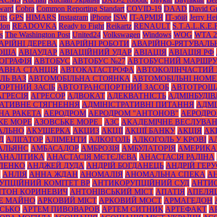
Award
Cobra
Common Reporting Standart
COVID-19
DAAD
David Gu
its
GPS
HIMARS
Instagram
iPhone
ISW
IT-АРМІЯ
IT-збій
Jerry He
don
READOVKA
Ready to Fight
Reikartz
RENAULT
S.T.A.L.K.E.
s
The Washington Post
United24
Volkswagen
Windows
WOG
WTA 2
АРІЙНІ ДЕРЕВА
АВАРІЙНІ РОБОТИ
АВАРІЙНО-РЯТУВАЛЬ
РОЩА
АВІАУДАР
АВІАЦІЙНИЙ УДАР
АВІАЦІЯ
АВІАЦІЯ РФ
ОГРАФІЯ
АВТОБУС
АВТОБУС №27
АВТОБУСНИЙ МАРШР
АВНА СТАНЦІЯ
АВТОКАТАСТРОФА
АВТОКОЛІНЧАСТИЙ 
ЛЬ ВАЗ
АВТОМОБІЛЬНА СТОЯНКА
АВТОМОБІЛЬНІ НОМЕ
ОРТНИЙ ЗАСІБ
АВТОТРАНСПОРТНИЙ ЗАСОБ
АВТОТРОЩ
АГРЕСІЯ
АГРЕСОР
АДВОКАТ
АДЕКВАТНІСТЬ
АДМІНБУДІВ
РАТИВНЕ СТЯГНЕННЯ
АДМІНІСТРАТИВНІ ПИТАННЯ
АДМІ
НА РАКЕТА
АЕРОДРОМ
АЕРОДРОМ "АНТОНОВ"
АЕРОДРОМ
КЕ МОРЕ
АЗОВСЬКЕ МОРЕ_
АЗС
АКАДЕМІЧНЕ ВЕСЛУВА
АЛЬНО
АКУШЕРКА
АКЦИЗ
АКЦІЇ
АКЦІЇ БАНКУ
АКЦІЯ
АК
Д
АЛІГАТОР
АЛІМЕНТИ
АЛКОГОЛЬ
АЛКОГОЛЬ У КРОВІ
А
АЛЬЯНС
АМБАСАДОР
АМБРОЗІЯ
АМБУЛАТОРІЯ
АМЕРИКА
АНАЛІТИКА
АНАСТАСІЯ МЄТЄЛЄВА
АНАСТАСІЯ РАДІНА
ЛЕНКО
АНДЖЕЙ ДУДА
АНДРІЙ БОГДАНЕЦЬ
АНДРІЙ ГЕРУ
К
АНЛІЯ
АННА ЖДАН
АНОМАЛІЯ
АНОМАЛЬНА СПЕКА
А
УПЦІЙНИЙ КОМІТЕТ ВР
АНТИКОРУПЦІЙНИЙ СУД
АНТИС
НТОН КОРИНЕВИЧ
АНТОНІВСЬКИЙ МІСТ
АПАТІЯ
АПЕЛЯ
Е МАЙНО
АРКОВИЙ МІСТ
АРКОВИЙ МОСТ
АРМАГЕДОН
ИСЬКО
АРТЕМ ПИВОВАРОВ
АРТЕМ СИТНИК
АРТЕФАКТ
А