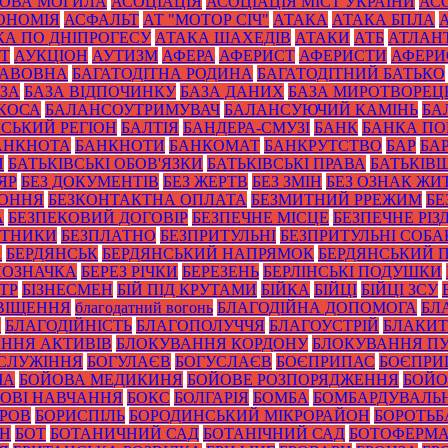
ОВА МОГИЛА
АСОЦІАЦІЯ
АСОЦІАЦІЯ МІСТ УКРАЇНИ
АС
ОНОМІЯ
АСФАЛЬТ
АТ "МОТОР СІЧ"
АТАКА
АТАКА БПЛА
КА ПО ДНІПРОГЕСУ
АТАКА ШАХЕДІВ
АТАКИ
АТБ
АТЛАН
ІТ
АУКЦІОН
АУТИЗМ
АФЕРА
АФЕРИСТ
АФЕРИСТИ
АФЕРИ
БАВОВНА
БАГАТОДІТНА РОДИНА
БАГАТОДІТНИЙ БАТЬКО
ЗА
БАЗА ВІДПОЧИНКУ
БАЗА ДАНИХ
БАЗА МИРОТВОРЕЦ
 КОСА
БАЛАНСОУТРИМУВАЧ
БАЛАНСУЮЧИЙ КАМІНЬ
БА
ЙСЬКИЙ РЕГІОН
БАЛТІЯ
БАНДЕРА-СМУЗІ
БАНК
БАНКА П
АНКНОТА
БАНКНОТИ
БАНКОМАТ
БАНКРУТСТВО
БАР
БА
И
БАТЬКІВСЬКІ ОБОВ'ЯЗКИ
БАТЬКІВСЬКІ ПРАВА
БАТЬКІВ
ЯР
БЕЗ ДОКУМЕНТІВ
БЕЗ ЖЕРТВ
БЕЗ ЗМІН
БЕЗ ОЗНАК ЖИ
КОННЯ
БЕЗКОНТАКТНА ОПЛАТА
БЕЗМИТНИЙ РРЕЖИМ
БЕ
А
БЕЗПЕКОВИЙ ДОГОВІР
БЕЗПЕЧНЕ МІСЦЕ
БЕЗПЕЧНЕ РІЗ
ОТНИКИ
БЕЗПЛАТНО
БЕЗПРИТУЛЬНІ
БЕЗПРИТУЛЬНІ СОБА
А
БЕРДЯНСЬК
БЕРДЯНСЬКИЙ НАПРЯМОК
БЕРДЯНСЬКИЙ 
ПОЗНАЧКА
БЕРЕЗ РІЧКИ
БЕРЕЗЕНЬ
БЕРЛІНСЬКІ ПОДУШКИ
ТР
БІЗНЕСМЕН
БІЙ ПІД КРУТАМИ
БІЙКА
БІЙЦІ
БІЙЦІ ЗСУ
ВІЩЕННЯ
благодатний вогонь
БЛАГОДІЙНА ДОПОМОГА
БЛ
И
БЛАГОДІЙНІСТЬ
БЛАГОПОЛУЧЧЯ
БЛАГОУСТРІЙ
БЛАКИТ
ННЯ АКТИВІВ
БЛОКУВАННЯ КОРДОНУ
БЛОКУВАННЯ ПУ
СЛУЖІННЯ
БОГУЛАЄВ
БОГУСЛАЄВ
БОЄПРИПАС
БОЄПРИ
ЧА
БОЙОВА МЕДИКИНЯ
БОЙОВЕ РОЗПОРЯДЖЕННЯ
БОЙО
ОВІ НАВЧАННЯ
БОКС
БОЛГАРІЯ
БОМБА
БОМБАРДУВАЛЬ
УРОВ
БОРИСПІЛЬ
БОРОДИНСЬКИЙ МІКРОРАЙОН
БОРОТЬБ
ОН
БОТ
БОТАНИЧНИЙ САД
БОТАНІЧНИЙ САД
БОТОФЕРМ