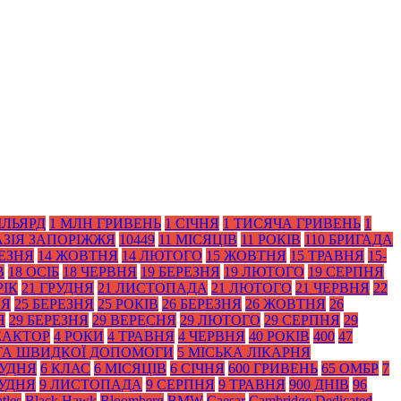
ІЛЬЯРД
1 МЛН ГРИВЕНЬ
1 СІЧНЯ
1 ТИСЯЧА ГРИВЕНЬ
1
АЗІЯ ЗАПОРІЖЖЯ
10449
11 МІСЯЦІВ
11 РОКІВ
110 БРИГАДА
РЕЗНЯ
14 ЖОВТНЯ
14 ЛЮТОГО
15 ЖОВТНЯ
15 ТРАВНЯ
15-
В
18 ОСІБ
18 ЧЕРВНЯ
19 БЕРЕЗНЯ
19 ЛЮТОГО
19 СЕРПНЯ
РІК
21 ГРУДНЯ
21 ЛИСТОПАДА
21 ЛЮТОГО
21 ЧЕРВНЯ
22
НЯ
25 БЕРЕЗНЯ
25 РОКІВ
26 БЕРЕЗНЯ
26 ЖОВТНЯ
26
Я
29 БЕРЕЗНЯ
29 ВЕРЕСНЯ
29 ЛЮТОГО
29 СЕРПНЯ
29
ЕАКТОР
4 РОКИ
4 ТРАВНЯ
4 ЧЕРВНЯ
40 РОКІВ
400
47
 ТА ШВИДКОЇ ДОПОМОГИ
5 МІСЬКА ЛІКАРНЯ
РУДНЯ
6 КЛАС
6 МІСЯЦІВ
6 СІЧНЯ
600 ГРИВЕНЬ
65 ОМБР
7
РУДНЯ
9 ЛИСТОПАДА
9 СЕРПНЯ
9 ТРАВНЯ
900 ДНІВ
96
tles
Black Нawk
Bloomberg
BMW
Caesar
Cambridge Dedicated