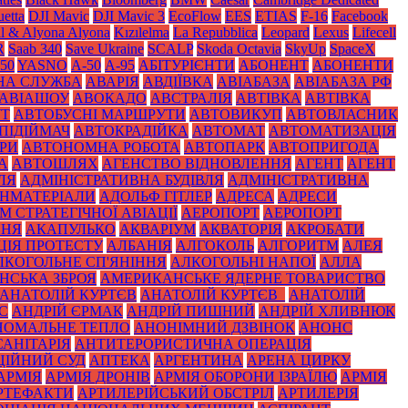
etta
DJI Mavic
DJI Mavic 3
EcoFlow
EES
ETIAS
F-16
Facebook
il & Alyona Alyona
Kızılelma
La Repubblica
Leopard
Lexus
Lifecell
R
Saab 340
Save Ukraine
SCALP
Skoda Octavia
SkyUp
SpaceX
50
YASNO
А-50
А-95
АБІТУРІЄНТИ
АБОНЕНТ
АБОНЕНТИ
НА СЛУЖБА
АВАРІЯ
АВДІЇВКА
АВІАБАЗА
АВІАБАЗА РФ
АВІАШОУ
АВОКАДО
АВСТРАЛІЯ
АВТІВКА
АВТІВКА
УТ
АВТОБУСНІ МАРШРУТИ
АВТОВИКУП
АВТОВЛАСНИК
ПІДІЙМАЧ
АВТОКРАДІЙКА
АВТОМАТ
АВТОМАТИЗАЦІЯ
РИ
АВТОНОМНА РОБОТА
АВТОПАРК
АВТОПРИГОДА
А
АВТОШЛЯХ
АГЕНСТВО ВІДНОВЛЕННЯ
АГЕНТ
АГЕНТ
ЛЯ
АДМІНІСТРАТИВНА БУДІВЛЯ
АДМІНІСТРАТИВНА
НМАТЕРІАЛИ
АДОЛЬФ ГІТЛЕР
АДРЕСА
АДРЕСИ
 СТРАТЕГІЧНОЇ АВІАЦІЇ
АЕРОПОРТ
АЕРОПОРТ
ННЯ
АКАПУЛЬКО
АКВАРІУМ
АКВАТОРІЯ
АКРОБАТИ
ЦІЯ ПРОТЕСТУ
АЛБАНІЯ
АЛГОКОЛЬ
АЛГОРИТМ
АЛЕЯ
ЛКОГОЛЬНЕ СП'ЯНІННЯ
АЛКОГОЛЬНІ НАПОЇ
АЛЛА
НСЬКА ЗБРОЯ
АМЕРИКАНСЬКЕ ЯДЕРНЕ ТОВАРИСТВО
АНАТОЛІЙ КУРТЄВ
АНАТОЛІЙ КУРТЄВ_
АНАТОЛІЙ
С
АНДРІЙ ЄРМАК
АНДРІЙ ПИШНИЙ
АНДРІЙ ХЛИВНЮК
НОМАЛЬНЕ ТЕПЛО
АНОНІМНИЙ ДЗВІНОК
АНОНС
АНІТАРІЯ
АНТИТЕРОРИСТИЧНА ОПЕРАЦІЯ
ЦІЙНИЙ СУД
АПТЕКА
АРГЕНТИНА
АРЕНА ЦИРКУ
АРМІЯ
АРМІЯ ДРОНІВ
АРМІЯ ОБОРОНИ ІЗРАЇЛЮ
АРМІЯ
РТЕФАКТИ
АРТИЛЕРІЙСЬКИЙ ОБСТРІЛ
АРТИЛЕРІЯ