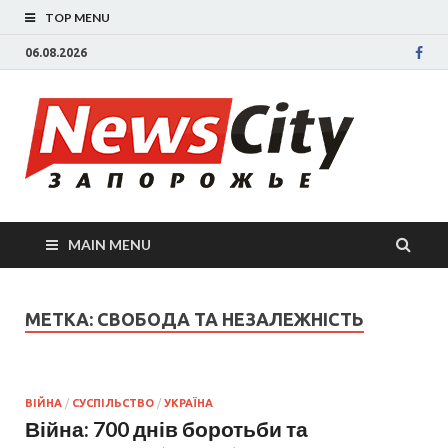
TOP MENU
06.08.2026
New
Новости
Запорожья
све
Запорожск
области
сегодня.
нов
События
MAIN MENU
Запорожья
Зап
коррупция,
политика,
сег
МЕТКА: СВОБОДА ТА НЕЗАЛЕЖНІСТЬ
дтп, новос
спорта
ВІЙНА
/
СУСПІЛЬСТВО
/
УКРАЇНА
Війна: 700 днів боротьби та