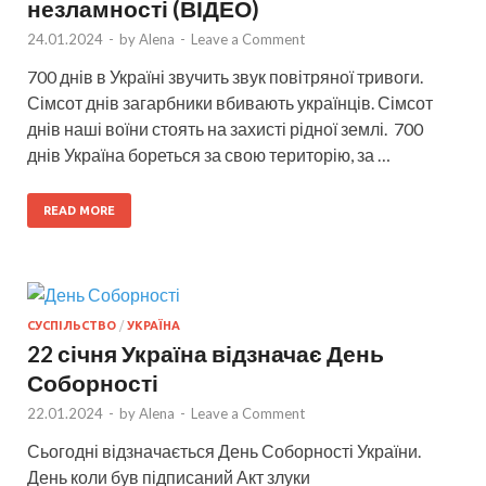
незламності (ВІДЕО)
24.01.2024
-
by
Alena
-
Leave a Comment
700 днів в Україні звучить звук повітряної тривоги.
Сімсот днів загарбники вбивають українців. Сімсот
днів наші воїни стоять на захисті рідної землі. 700
днів Україна бореться за свою територію, за …
READ MORE
СУСПІЛЬСТВО
/
УКРАЇНА
22 січня Україна відзначає День
Соборності
22.01.2024
-
by
Alena
-
Leave a Comment
Сьогодні відзначається День Соборності України.
День коли був підписаний Акт злуки