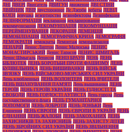
ДНІ
ДВЕРІ
Двигатель
ДВИГУН
движение
ДВІ СТІНИ
ДВІЙНИК
ДВІР
двустороннее
Де Дзерби
дебаты
ДЕВІД
КОЕН
девушка
дезертирство
дезинфекторы
Дезинфекция
ДЕЗІНФОРМАЦІЯ
декларация
декларирование
декоммунизация
ДЕКОМУНІЗАЦІЯ
ДЕКОМУНІЗАЦІЯ
ПЕРЕЙМЕНУВАННЯ
ДЕКОРАЦІЯ
ДЕМЕНЦІЯ
ДЕМОБІЛІЗАЦІЯ
ДЕМОГРАФІЧНА КРИЗА
ДЕМОГРАФІЯ
ДЕМОКРАТІЯ
демократы
Демонтаж
деморализация
ДЕНАРІЙ
Денис Липтон
Денис Малюська
ДЕНИС
МОНАСТИРСЬКИЙ
Денис Тарасов
ДЕНИС ШМИГАЛЬ
Денис Шмыгаль
Денисов
ДЕНІЗ БРАУН
ДЕНЬ
ДЕНЬ
БІБЛІОТЕК
ДЕНЬ БОРОТЬБИ ПРОТИ ФАШИЗМУ
ДЕНЬ
БУДІВЕЛЬНИКА
ДЕНЬ ВИШИВАНКИ
ДЕНЬ ВІЙСЬК
ЗВ'ЯЗКУ
ДЕНЬ ВІЙСЬКОВО-МОРСЬКИХ СИЛ УКРАЇНИ
День влюбленных
ДЕНЬ ВОЛОНТЕРА
ДЕНЬ ВЧИТЕЛЯ
ДЕНЬ ВШАНУВАННЯ ПАМ'ЯТІ
День вышиванки
ДЕНЬ
ГЕРОЇВ
ДЕНЬ ГЕРОЇВ УКРАЇНИ
ДЕНЬ ГІДНОСТІ ТА
СВОБОДИ
ДЕНЬ ГОРДОСТІ АУТИСТА
День города
День
государственного флага
ДЕНЬ ГУМАНІТАРНОЇ
ДОПОМОГИ
ДЕНЬ ДОБРОТИ
ДЕНЬ ДОНЬКИ
День
Единения
ДЕНЬ ЄВРОПИ
ДЕНЬ ЄВРОПИ В УКРАЇНІ
ДЕНЬ
ЄДНАННЯ
ДЕНЬ ЖАЛОБИ
ДЕНЬ ЗАКОХАНИХ
ДЕНЬ
ЗАХИСНИКІВ ТА ЗАХИСНИЦЬ
ДЕНЬ ЗАХИСТУ ДІТЕЙ
ДЕНЬ ЗБРОЙНИХ СИЛ УКРАЇНИ
ДЕНЬ ЗВІЛЬНЕННЯ
ЗАПОРІЖЖЯ
ДЕНЬ ЗДОРОВ'Я
ДЕНЬ ІМУНІТЕТУ
ДЕНЬ