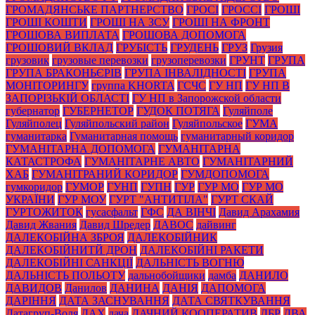
ГРОМАДЯНСЬКЕ ПАРТНЕРСТВО
ГРОСІ
ГРОССІ
ГРОШІ
ГРОШІ КОШТИ
ГРОШІ НА ЗСУ
ГРОШІ НА ФРОНТ
ГРОШОВА ВИПЛАТА
ГРОШОВА ДОПОМОГА
ГРОШОВИЙ ВКЛАД
ГРУБІСТЬ
ГРУДЕНЬ
ГРУЗ
Грузия
грузовик
грузовые перевозки
грузоперевозки
ГРУНТ
ГРУПА
ГРУПА БРАКОНЬЄРІВ
ГРУПА ІНВАЛІДНОСТІ
ГРУПА
МОНІТОРИНГУ
группа KHORTA
ГСЧС
ГУ НП
ГУ НП В
ЗАПОРІЗЬКІЙ ОБЛАСТІ
ГУ НП в Запорожской области
губернатор
ГУБЕРНЕТОР
ГУДОК ПОТЯГА
Гуляйполе
Гуляйполец
Гуляйпольский район
Гуляйпольское
ГУМА
гуманитарка
Гуманитарная помощь
гуманитарный коридор
ГУМАНІТАРНА ДОПОМОГА
ГУМАНІТАРНА
КАТАСТРОФА
ГУМАНІТАРНЕ АВТО
ГУМАНІТАРНИЙ
ХАБ
ГУМАНІТРАНИЙ КОРИДОР
ГУМДОПОМОГА
гумкоридор
ГУМОР
ГУНП
ГУПН
ГУР
ГУР МО
ГУР МО
УКРАЇНИ
ГУР МОУ
ГУРТ "АНТИТІЛА"
ГУРТ СКАЙ
ГУРТОЖИТОК
гусасфальт
ГФС
ДА ВІНЧІ
Давид Арахамия
Давид Жвания
Давид Шредер
ДАВОС
дайвинг
ДАЛЕКОБІЙНА ЗБРОЯ
ДАЛЕКОБІЙНИК
ДАЛЕКОБІЙНИТЙ ДРОН
ДАЛЕКОБІЙНІ РАКЕТИ
ДАЛЕКОБІЙНІ САНКЦІЇ
ДАЛЬНІСТЬ ВОГНЮ
ДАЛЬНІСТЬ ПОЛЬОТУ
дальнобойщики
дамба
ДАНИЛО
ДАВИДОВ
Данилов
ДАНИНА
ДАНІЯ
ДАПОМОГА
ДАРІННЯ
ДАТА ЗАСНУВАННЯ
ДАТА СВЯТКУВАННЯ
Датагруп-Воля
ДАХ
дача
ДАЧНИЙ КООПЕРАТИВ
ДБР
ДВА