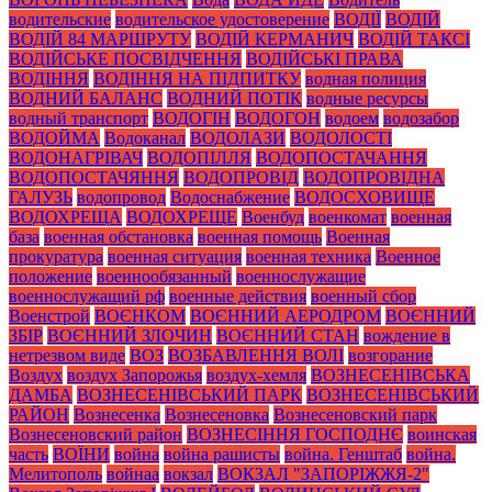
водительские
водительское удостоверение
ВОДІЇ
ВОДІЙ
ВОДІЙ 84 МАРШРУТУ
ВОДІЙ КЕРМАНИЧ
ВОДІЙ ТАКСІ
ВОДІЙСЬКЕ ПОСВІДЧЕННЯ
ВОДІЙСЬКІ ПРАВА
ВОДІННЯ
ВОДІННЯ НА ПІДПИТКУ
водная полиция
ВОДНИЙ БАЛАНС
ВОДНИЙ ПОТІК
водные ресурсы
водный транспорт
ВОДОГІН
ВОДОГОН
водоем
водозабор
ВОДОЙМА
Водоканал
ВОДОЛАЗИ
ВОДОЛОСТІ
ВОДОНАГРІВАЧ
ВОДОПІЛЛЯ
ВОДОПОСТАЧАННЯ
ВОДОПОСТАЧЯННЯ
ВОДОПРОВІД
ВОДОПРОВІДНА
ГАЛУЗЬ
водопровод
Водоснабжение
ВОДОСХОВИЩЕ
ВОДОХРЕЩА
ВОДОХРЕЩЕ
Военбуд
военкомат
военная
база
военная обстановка
военная помощь
Военная
прокуратура
военная ситуация
военная техника
Военное
положение
военнообязанный
военнослужащие
военнослужащий рф
военные действия
военный сбор
Военстрой
ВОЄНКОМ
ВОЄННИЙ АЕРОДРОМ
ВОЄННИЙ
ЗБІР
ВОЄННИЙ ЗЛОЧИН
ВОЄННИЙ СТАН
вождение в
нетрезвом виде
ВОЗ
ВОЗБАВЛЕННЯ ВОЛІ
возгорание
Воздух
воздух Запорожья
воздух-хемля
ВОЗНЕСЕНІВСЬКА
ДАМБА
ВОЗНЕСЕНІВСЬКИЙ ПАРК
ВОЗНЕСЕНІВСЬКИЙ
РАЙОН
Вознесенка
Вознесеновка
Вознесеновский парк
Вознесеновский район
ВОЗНЕСІННЯ ГОСПОДНЄ
воинская
часть
ВОЇНИ
война
война рашисты
война. Генштаб
война.
Мелитополь
войнаа
вокзал
ВОКЗАЛ "ЗАПОРІЖЖЯ-2"