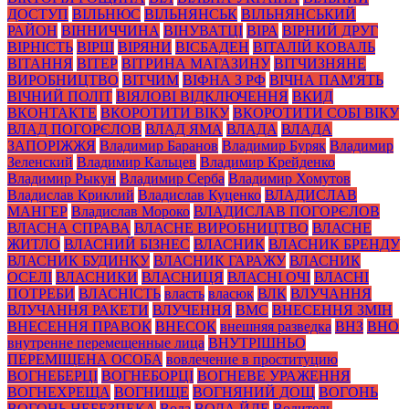
ДОСТУП
ВІЛЬНЮС
ВІЛЬНЯНСЬК
ВІЛЬНЯНСЬКИЙ
РАЙОН
ВІННИЧЧИНА
ВІНУВАТЦІ
ВІРА
ВІРНИЙ ДРУГ
ВІРНІСТЬ
ВІРШ
ВІРЯНИ
ВІСБАДЕН
ВІТАЛІЙ КОВАЛЬ
ВІТАННЯ
ВІТЕР
ВІТРИНА МАГАЗИНУ
ВІТЧИЗНЯНЕ
ВИРОБНИЦТВО
ВІТЧИМ
ВІФНА З РФ
ВІЧНА ПАМ'ЯТЬ
ВІЧНИЙ ПОЛІТ
ВІЯЛОВІ ВІДКЛЮЧЕННЯ
ВКИД
ВКОНТАКТЕ
ВКОРОТИТИ ВІКУ
ВКОРОТИТИ СОБІ ВІКУ
ВЛАД ПОГОРЄЛОВ
ВЛАД ЯМА
ВЛАДА
ВЛАДА
ЗАПОРІЖЖЯ
Владимир Баранов
Владимир Буряк
Владимир
Зеленский
Владимир Кальцев
Владимир Крейденко
Владимир Рыкун
Владимир Серба
Владимир Хомутов
Владислав Криклий
Владислав Куценко
ВЛАДИСЛАВ
МАНГЕР
Владислав Мороко
ВЛАДИСЛАВ ПОГОРЄЛОВ
ВЛАСНА СПРАВА
ВЛАСНЕ ВИРОБНИЦТВО
ВЛАСНЕ
ЖИТЛО
ВЛАСНИЙ БІЗНЕС
ВЛАСНИК
ВЛАСНИК БРЕНДУ
ВЛАСНИК БУДИНКУ
ВЛАСНИК ГАРАЖУ
ВЛАСНИК
ОСЕЛІ
ВЛАСНИКИ
ВЛАСНИЦЯ
ВЛАСНІ ОЧІ
ВЛАСНІ
ПОТРЕБИ
ВЛАСНІСТЬ
власть
власюк
ВЛК
ВЛУЧАННЯ
ВЛУЧАННЯ РАКЕТИ
ВЛУЧЕННЯ
ВМС
ВНЕСЕННЯ ЗМІН
ВНЕСЕННЯ ПРАВОК
ВНЕСОК
внешняя разведка
ВНЗ
ВНО
внутренне перемещенные лица
ВНУТРІШНЬО
ПЕРЕМІЩЕНА ОСОБА
вовлечение в проституцию
ВОГНЕБЕРЦІ
ВОГНЕБОРЦІ
ВОГНЕВЕ УРАЖЕННЯ
ВОГНЕХРЕЩА
ВОГНИЩЕ
ВОГНЯНИЙ ДОЩ
ВОГОНЬ
ВОГОНЬ НЕБЕЗПЕКА
Вода
ВОДА ЙДЕ
Водитель