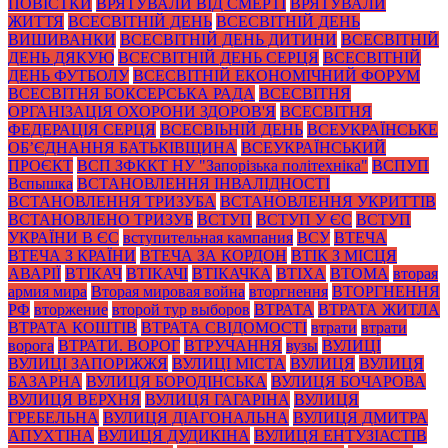
ПОВІСТКИ
ВРЯТУВАЛИ ВІД СМЕРТІ
ВРЯТУВАЛИ
ЖИТТЯ
ВСЕСВІТНІЙ ДЕНЬ
ВСЕСВІТНІЙ ДЕНЬ
ВИШИВАНКИ
ВСЕСВІТНІЙ ДЕНЬ ДИТИНИ
ВСЕСВІТНІЙ
ДЕНЬ ДЯКУЮ
ВСЕСВІТНІЙ ДЕНЬ СЕРЦЯ
ВСЕСВІТНІЙ
ДЕНЬ ФУТБОЛУ
ВСЕСВІТНІЙ ЕКОНОМІЧНИЙ ФОРУМ
ВСЕСВІТНЯ БОКСЕРСЬКА РАДА
ВСЕСВІТНЯ
ОРГАНІЗАЦІЯ ОХОРОНИ ЗДОРОВ'Я
ВСЕСВІТНЯ
ФЕДЕРАЦІЯ СЕРЦЯ
ВСЕСВІЬНІЙ ДЕНЬ
ВСЕУКРАЇНСЬКЕ
ОБ’ЄДНАННЯ БАТЬКІВЩИНА
ВСЕУКРАЇНСЬКИЙ
ПРОЄКТ
ВСП ЗФККТ НУ "Запорізька політехніка"
ВСПУП
Вспышка
ВСТАНОВЛЕННЯ ІНВАЛІДНОСТІ
ВСТАНОВЛЕННЯ ТРИЗУБА
ВСТАНОВЛЕННЯ УКРИТТІВ
ВСТАНОВЛЕНО ТРИЗУБ
ВСТУП
ВСТУП У ЄС
ВСТУП
УКРАЇНИ В ЄС
вступительная кампания
ВСУ
ВТЕЧА
ВТЕЧА З КРАЇНИ
ВТЕЧА ЗА КОРДОН
ВТІК З МІСЦЯ
АВАРІЇ
ВТІКАЧ
ВТІКАЧІ
ВТІКАЧКА
ВТІХА
ВТОМА
вторая
армия мира
Вторая мировая война
вторгнення
ВТОРГНЕННЯ
РФ
вторжение
второй тур выборов
ВТРАТА
ВТРАТА ЖИТЛА
ВТРАТА КОШТІВ
ВТРАТА СВІДОМОСТІ
втрати
втрати
ворога
ВТРАТИ. ВОРОГ
ВТРУЧАННЯ
вузы
ВУЛИЦІ
ВУЛИЦІ ЗАПОРІЖЖЯ
ВУЛИЦІ МІСТА
ВУЛИЦЯ
ВУЛИЦЯ
БАЗАРНА
ВУЛИЦЯ БОРОДІНСЬКА
ВУЛИЦЯ БОЧАРОВА
ВУЛИЦЯ ВЕРХНЯ
ВУЛИЦЯ ГАГАРІНА
ВУЛИЦЯ
ГРЕБЕЛЬНА
ВУЛИЦЯ ДІАГОНАЛЬНА
ВУЛИЦЯ ДМИТРА
АПУХТІНА
ВУЛИЦЯ ДУДИКІНА
ВУЛИЦЯ ЕНТУЗІАСТІВ