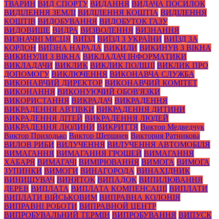
ТВАРИН
ВИД СПОРТУ
ВИДАННЯ
ВИДАЧА ПОСИЛОК
ВИДІЛЕННЯ ЗЕМЛІ
ВИДІЛЕННЯ КОШТІА
ВИДІЛЕННЯ
КОШТІВ
ВИДОБУВАННЯ
ВИДОБУТОК ГАЗУ
ВИДОВИЩЕ
ВИДРА
ВИЗВОЛЕННЯ
ВИЗНАННЯ
ВИЗНАЧНІ МІСЦЯ
ВИЇЗД
ВИЇЗД З УКРАЇНИ
ВИЇЗД ЗА
КОРДОН
ВИЇЗНА НАРАДА
ВИКИДИ
ВИКИНУВ З ВІКНА
ВИКИНУЛИ З ВІКНА
ВИКЛАДАЧ ІНФОРМАТИКИ
ВИКЛАДАЧИ
ВИКЛИК
ВИКЛИК ПОЛІЦІЇ
ВИКЛИК ПРО
ДОПОМОГУ
ВИКЛЮЧЕННЯ
ВИКОНАВЧА СЛУЖБА
ВИКОНАВЧИЙ ДИРЕКТОР
ВИКОНАВЧИЙ КОМІТЕТ
ВИКОНАННЯ
ВИКОНУЮЧИЙ ОБОВ'ЯЗКИ
ВИКОРИСТАННЯ
ВИКРАДАЧ
ВИКРАДЕННЯ
ВИКРАДЕННЯ АВТІВКИ
ВИКРАДЕННЯ ДИТИНИ
ВИКРАДЕННЯ ДІТЕЙ
ВИКРАДЕННЯ ЛЮДЕЙ
ВИКРАДЕННЯ ЛЮДИНИ
ВИКРИТТЯ
Виктор Медведчук
Виктор Приходько
Виктор Шершнев
Виктория Ратникова
ВИЛОВ РИБИ
ВИЛУЧЕННЯ
ВИЛУЧЕННЯ АВТОМОБІЛЯ
ВИМАГАННЯ
ВИМАГАННЯ ГРОШЕЙ
ВИМАГАННЯ
ХАБАРЯ
ВИМАГАЧІ
ВИМІРЮВАННЯ
ВИМОГА
ВИМОГА
ЗУПИНКИ
ВИМОГИ
ВИНАГОРОДА
ВИНАХІДНИК
ВИНИЩУВАЧ
ВИНЯТОК
ВИПАДОК
ВИПИЛЮВАННЯ
ДЕРЕВ
ВИПЛАТА
ВИПЛАТА КОМПЕНСАЦІЇ
ВИПЛАТИ
ВИПЛАТИ ВІЙСЬКОВИМ
ВИПРАВНА КОЛОНІЯ
ВИПРАВНІ РОБОТИ
ВИПРАВНОЙ ЦЕНТР
ВИПРОБУВАЛЬНИЙ ТЕРМІН
ВИПРОБУВАННЯ
ВИПУСК