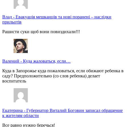
Влад
-
Евакуація мешканців та нові поранені – наслідки
прильотів
Рашисти суки щоб вони повиздихали!!!
Валений
-
Куда жаловаться, если…
Куда в Запорожье куда пожаловаться, если обижают ребенка в
саду? Предположительно (со слов ребенка) делает
воспитатель
Екатерина
-
Губернатор Виталий Боговин записал обращение
к жителям области
Все равно нужно беречься!