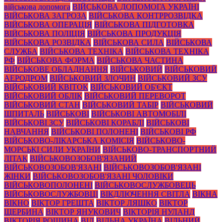
військова допомога
ВІЙСЬКОВА ДОПОМОГА УКРАЇНІ
ВІЙСЬКОВА ЗАГРОЗА
ВІЙСЬКОВА КОНТРРОЗВІДКА
ВІЙСЬКОВА ОПЕРАЦІЯ
ВІЙСЬКОВА ПІДГОТОВКА
ВІЙСЬКОВА ПОЛІЦІЯ
ВІЙСЬКОВА ПРОДУКЦІЯ
ВІЙСЬКОВА РОЗВІДКА
ВІЙСЬКОВА СИЛА
ВІЙСЬКОВА
СЛУЖБА
ВІЙСЬКОВА ТЕХНІКА
ВІЙСЬКОВА ТЕХНІКА
РФ
ВІЙСЬКОВА ФОРМА
ВІЙСЬКОВА ЧАСТИНА
ВІЙСЬКОВЕ ОБЛАДНАННЯ
ВІЙСЬКОВИЙ
ВІЙСЬКОВИЙ
АЕРОДРОМ
ВІЙСЬКОВИЙ ЗЛОЧИН
ВІЙСЬКОВИЙ ЗСУ
ВІЙСЬКОВИЙ КВІТОК
ВІЙСЬКОВИЙ ОБ'ЄКТ
ВІЙСЬКОВИЙ ОБЛІК
ВІЙСЬКОВИЙ ПЕРЕВОРОТ
ВІЙСЬКОВИЙ СТАН
ВІЙСЬКОВИЙ ТАБІР
ВІЙСЬКОВИЙ
ШПИТАЛЬ
ВІЙСЬКОВІ
ВІЙСЬКОВІ АВТОМОБІЛІ
ВІЙСЬКОВІ ЗСУ
ВІЙСЬКОВІ КОРАБЛІ
ВІЙСЬКОВІ
НАВЧАННЯ
ВІЙСЬКОВІ ПОЛОНЕНІ
ВІЙСЬКОВІ РФ
ВІЙСЬКОВО-ЛІКАРСЬКА КОМІСІЯ
ВІЙСЬКОВО-
МОРСЬКІ СИЛИ УКРАЇНИ
ВІЙСЬКОВО-ТРАНСПОРТНИЙ
ЛІТАК
ВІЙСЬКОВОЗОБОВ'ЯЗАНИЙ
ВІЙСЬКОВОЗОБОВ'ЯЗАНІ
ВІЙСЬКОВОЗОБОВ'ЯЗАНІ
ЖІНКИ
ВІЙСЬКОВОЗОБОВ'ЯЗАНІ ЧОЛОВІКИ
ВІЙСЬКОВОПОЛОНЕНІ
ВІЙСЬКОВОСЛУЖБОВЕЦЬ
ВІЙСЬКОВОСЛУЖБОВЦІ
ВІКДЛЮЧЕННЯ СВІТЛА
ВІКНА
ВІКНО
ВІКТОР ГРЕШТА
ВІКТОР ЛЯШКО
ВІКТОР
ЩЕРБИНА
ВІКТОР ЯНУКОВИЧ
ВІКТОРІЯ НУЛАНД
ВІКТОРІЯ РОЩИНА
ВІЛ
ВІЛЬНА УКРАЇНА
ВІЛЬНИЙ