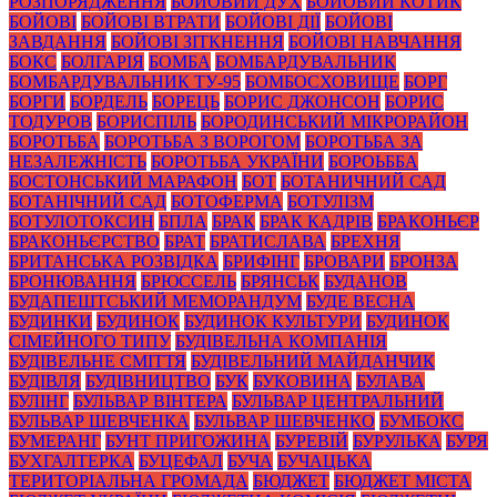
РОЗПОРЯДЖЕННЯ
БОЙОВИЙ ДУХ
БОЙОВИЙ КОТИК
БОЙОВІ
БОЙОВІ ВТРАТИ
БОЙОВІ ДІЇ
БОЙОВІ
ЗАВДАННЯ
БОЙОВІ ЗІТКНЕННЯ
БОЙОВІ НАВЧАННЯ
БОКС
БОЛГАРІЯ
БОМБА
БОМБАРДУВАЛЬНИК
БОМБАРДУВАЛЬНИК ТУ-95
БОМБОСХОВИЩЕ
БОРГ
БОРГИ
БОРДЕЛЬ
БОРЕЦЬ
БОРИС ДЖОНСОН
БОРИС
ТОДУРОВ
БОРИСПІЛЬ
БОРОДИНСЬКИЙ МІКРОРАЙОН
БОРОТЬБА
БОРОТЬБА З ВОРОГОМ
БОРОТЬБА ЗА
НЕЗАЛЕЖНІСТЬ
БОРОТЬБА УКРАЇНИ
БОРОЬББА
БОСТОНСЬКИЙ МАРАФОН
БОТ
БОТАНИЧНИЙ САД
БОТАНІЧНИЙ САД
БОТОФЕРМА
БОТУЛІЗМ
БОТУЛОТОКСИН
БПЛА
БРАК
БРАК КАДРІВ
БРАКОНЬЄР
БРАКОНЬЄРСТВО
БРАТ
БРАТИСЛАВА
БРЕХНЯ
БРИТАНСЬКА РОЗВІДКА
БРИФІНГ
БРОВАРИ
БРОНЗА
БРОНЮВАННЯ
БРЮССЕЛЬ
БРЯНСЬК
БУДАНОВ
БУДАПЕШТСЬКИЙ МЕМОРАНДУМ
БУДЕ ВЕСНА
БУДИНКИ
БУДИНОК
БУДИНОК КУЛЬТУРИ
БУДИНОК
СІМЕЙНОГО ТИПУ
БУДІВЕЛЬНА КОМПАНІЯ
БУДІВЕЛЬНЕ СМІТТЯ
БУДІВЕЛЬНИЙ МАЙДАНЧИК
БУДІВЛЯ
БУДІВНИЦТВО
БУК
БУКОВИНА
БУЛАВА
БУЛІНГ
БУЛЬВАР ВІНТЕРА
БУЛЬВАР ЦЕНТРАЛЬНИЙ
БУЛЬВАР ШЕВЧЕНКА
БУЛЬВАР ШЕВЧЕНКО
БУМБОКС
БУМЕРАНГ
БУНТ ПРИГОЖИНА
БУРЕВІЙ
БУРУЛЬКА
БУРЯ
БУХГАЛТЕРКА
БУЦЕФАЛ
БУЧА
БУЧАЦЬКА
ТЕРИТОРІАЛЬНА ГРОМАДА
БЮДЖЕТ
БЮДЖЕТ МІСТА