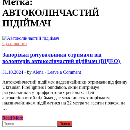
Метка:
АВТОКОЛІНЧАСТИЙ
ПІДІЙМАЧ
Суспільство
Запорізькі рятувальники отримали від
волонтерів автоколінчастий підіймач (ВІДЕО)
31.10.2024
-
by
Alena
-
Leave a Comment
Автоколінчастий підіймач надзвичайники отримали від фонду
Ukrainian FireFighters Foundation, який підтримує
рятувальників у прифронтових регіонах. Цей
автоколінчастий підіймач дає можливість запорізьким
надзвичайникам підійматися на 22 метра та гасити пожежі на
…
Read More
Найти: