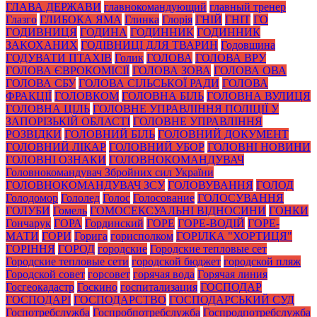
ГЛАВА ДЕРЖАВИ
главнокомандующий
главный тренер
Глазго
ГЛИБОКА ЯМА
Глинка
Глорія
ГНІЙ
ГНІТ
ГО
ГОДИВНИЦЯ
ГОДИНА
ГОДИННИК
ГОДИННИК
ЗАКОХАНИХ
ГОДІВНИЦІ ДЛЯ ТВАРИН
Годовщина
ГОДУВАТИ ПТАХІВ
Голик
ГОЛОВА
ГОЛОВА ВРУ
ГОЛОВА ЄВРОКОМІСІЇ
ГОЛОВА ЗОВА
ГОЛОВА ОВА
ГОЛОВА СБУ
ГОЛОВА СІЛЬСЬКОЇ РАДИ
ГОЛОВА
ФРАКЦІЇ
ГОЛОВКОМ
ГОЛОВНА БІЛЬ
ГОЛОВНА ВУЛИЦЯ
ГОЛОВНА ЦІЛЬ
ГОЛОВНЕ УПРАВЛІННЯ ПОЛІЦІЇ У
ЗАПОРІЗЬКІЙ ОБЛАСТІ
ГОЛОВНЕ УПРАВЛІННЯ
РОЗВІДКИ
ГОЛОВНИЙ БІЛЬ
ГОЛОВНИЙ ДОКУМЕНТ
ГОЛОВНИЙ ЛІКАР
ГОЛОВНИЙ УБОР
ГОЛОВНІ НОВИНИ
ГОЛОВНІ ОЗНАКИ
ГОЛОВНОКОМАНДУВАЧ
Головнокомандувач Збройних сил України
ГОЛОВНОКОМАНДУВАЧ ЗСУ
ГОЛОВУВАННЯ
ГОЛОД
Голодомор
Гололед
Голос
Голосование
ГОЛОСУВАННЯ
ГОЛУБИ
Гомель
ГОМОСЕКСУАЛЬНІ ВІДНОСИНИ
ГОНКИ
Гончарук
ГОРА
Гординский
ГОРЕ
ГОРЕ-ВОДІЙ
ГОРЕ-
МАТИ
ГОРИ
Горига
горисполком
ГОРІЛКА "ХОРТИЦЯ"
ГОРІННЯ
ГОРОД
городские
Городские тепловые сет
Городские тепловые сети
городской бюджет
городской пляж
Городской совет
горсовет
горячая вода
Горячая линия
Госгеокадастр
Госкино
госпитализация
ГОСПОДАР
ГОСПОДАРІ
ГОСПОДАРСТВО
ГОСПОДАРСЬКИЙ СУД
Госпотребслужба
Госпробпотребслужба
Госпродпотребслужба