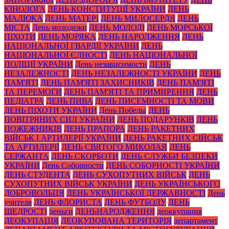
КІНОЛОГА
ДЕНЬ КОНСТИТУЦІЇ УКРАЇНИ
ДЕНЬ
МАЛЮКА
ДЕНЬ МАТЕРІ
ДЕНЬ МИЛОСЕРДЯ
ДЕНЬ
МІСТА
День молодежи
ДЕНЬ МОЛОДІ
ДЕНЬ МОРСЬКОЇ
ПІХОТИ
ДЕНЬ МОРЯКА
ДЕНЬ НАРОДЖЕННЯ
ДЕНЬ
НАЦІОНАЛЬНОЇ ГВАРДІЇ УКРАЇНИ
ДЕНЬ
НАЦІОНАЛЬНОЇ ЄДНОСТІ
ДЕНЬ НАЦІОНАЛЬНОЇ
ПОЛІЦІЇ УКРАЇНИ
День независимости
ДЕНЬ
НЕЗАЛЕЖНОСТІ
ДЕНЬ НЕЗАЛЕЖНОСТІ УКРАЇНИ
ДЕНЬ
ПАМ'ЯТІ
ДЕНЬ ПАМ'ЯТІ ЗАХИСНИКІВ
ДЕНЬ ПАМ'ЯТІ
ТА ПЕРЕМОГИ
ДЕНЬ ПАМ'ЯТІ ТА ПРИМИРЕННЯ
ДЕНЬ
ПЕДІАТРА
ДЕНЬ ПИВА
ДЕНЬ ПИСЕМНОСТІ ТА МОВИ
ДЕНЬ ПІХОТИ УКРАЇНИ
День Победы
ДЕНЬ
ПОВІТРЯНИХ СИЛ УКРАЇНИ
ДЕНЬ ПОДАРУНКІВ
ДЕНЬ
ПОЖЕЖНИКІВ
ДЕНЬ ПРАПОРА
ДЕНЬ РАКЕТНИХ
ВІЙСЬК І АРТИЛЕРІЇ УКРАЇНИ
ДЕНЬ РАКЕТНИХ СІЙСЬК
ТА АРТИЛЕРІЇ
ДЕНЬ СВЯТОГО МИКОЛАЯ
ДЕНЬ
СЕРЖАНТА
ДЕНЬ СКОРБОТИ
ДЕНЬ СЛУЖБИ БЕЗПЕКИ
УКРАЇНИ
День Соборности
ДЕНЬ СОБОРНОСТІ УКРАЇНИ
ДЕНЬ СТУДЕНТА
ДЕНЬ СУХОПУТНИХ ВІЙСЬК
ДЕНЬ
СУХОПУТНИХ ВІЙСЬК УКРАЇНИ
ДЕНЬ УКРАЇНСЬКОГО
ДОБРОВОЛЬЦЯ
ДЕНЬ УКРАЇНСЬКОЇ ДЕРЖАВНОСТІ
День
учителя
ДЕНЬ ФЛОРИСТА
ДЕНЬ ФУТБОЛУ
ДЕНЬ
ЩЕДРОСТІ
деньги
ДЕНЬНАРОДЖЕННЯ
деоккупация
ДЕОКУПАЦІЯ
ДЕОКУПОВАНА ТЕРИТОРІЯ
департамент