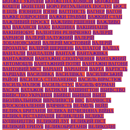
БЮДЖЕТ УКРАЇНИ
БЮДЖЕТНА КОМІСІЯ
БЮДЖЕТНІ
КОШТИ
БЮЛЕТЕНІ
БЮРО РИТУАЛЬНИХ ПОСЛУГ
БЮСТ
В ЦІЛЬ
В'ЯЗНИЦЯ
В'ЯЗНІ
ВАГІТНІСТЬ
ВАГНЕР
ВАГОН
ВАЖКЕ ОЗБРОЄННЯ
ВАЖКИ ТРАВМИ
ВАЖКИЙ СТАН
ВАЖЛИВИЙ ПРОЄКТ
ВАЖЛИВІ РІШЕННЯ
ВАЖЛИВО
ВАЗ
ВАКАНСІЯ
ВАКС
ВАКЦИНА
ВАКЦИНАЦІЯ
ВАКЦИНОБУС
ВАЛЕНТИН РЕЗНІЧЕНКО
ВАЛЕРІЙ
БАРАНОВ
ВАЛЕРІЙ ЗАЛУЖНИЙ
ВАЛЕРІЙ
ЛОБАНОВСЬКИЙ
ВАЛЕРІЙ МОСТОВИЙ
ВАЛЕРІЙ
ПРОЗАПАС
ВАЛЕРІЙ ШЕРШЕНЬ
ВАЛІДАТОР
ВАЛІЗА
ВАНДАЛИ
ВАНДАЛІЗМ
ВАНТАЖ
ВАНТАЖІВКА
ВАНТАЖІВКИ
ВАНТАЖНЕ СПОЛУЧЕННЯ
ВАНТАЖНИЙ
АВТОМОБІЛЬ
ВАНТАЖНИЙ ПОТЯГ
ВАНТАЖНІ ВАГОНИ
ВАНТОВИЙ МІСТ
ВАРІАНТ
ВАРІАНТИ
ВАРТА
ВАРТІСТЬ
ВАРШАВА
ВАСИЛІВКА
ВАСИЛІВКА_
ВАСИЛІВСЬКИЙ
РАЙОН
ВАСИЛІСА СТЕПАНЕНКО
ВАСИЛЬ ВІРАСТЮК
ВАСИЛЬ МАЛЮК
ВАСИЛЬ СТУС
ВАСИЛЬ ФУРМАН
ВАСЮК
ВАТАЖОК
ВАТИКАН
ВАШИНГТОН
ВБИВСТВО
ВБИВСТВО УКРАЇНЦЯ
ВБИВЦІ
ВБИВЦЯ
ВБИТІ
ВБОЛІВАЛЬНИКИ
ВВІЧЛИВІСТЬ
ВВС
ВДАЧНІСТЬ
ВДОСКОНАЛЕННЯ
ВДЯЧНІСТЬ
ВЕДМІДЬ
ВЕЙП
ВЕЛИКА БРИТАНІЯ
ВЕЛИКА ВІТЧИЗНЯНА ВІЙНА
ВЕЛИКА РЕСТАВРАЦІЯ
ВЕЛИКДЕНЬ
ВЕЛИКЕ
БУДІВНИЦТВО
ВЕЛИКИЙ ЛУГ
ВЕЛИКИЙ ПІСТ
ВЕЛИКИЙ ТРИЗУБ
ВЕЛИКОБРИТАНІЯ
ВЕЛИКОДНІ