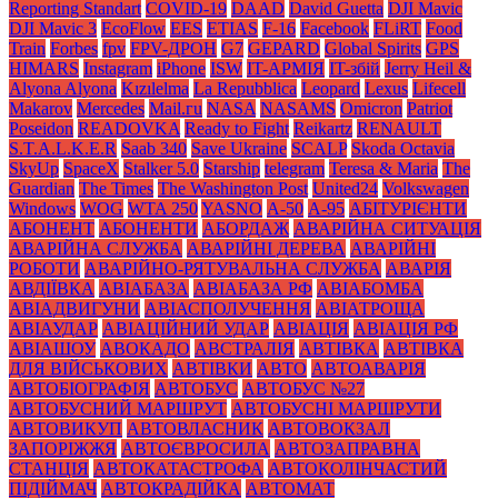
Reporting Standart
COVID-19
DAAD
David Guetta
DJI Mavic
DJI Mavic 3
EcoFlow
EES
ETIAS
F-16
Facebook
FLiRT
Food
Train
Forbes
fpv
FPV-ДРОН
G7
GEPARD
Global Spirits
GPS
HIMARS
Instagram
iPhone
ISW
IT-АРМІЯ
IT-збій
Jerry Heil &
Alyona Alyona
Kızılelma
La Repubblica
Leopard
Lexus
Lifecell
Makarov
Mercedes
Mаil.гu
NASA
NASAMS
Omicron
Patriot
Poseidon
READOVKA
Ready to Fight
Reikartz
RENAULT
S.T.A.L.K.E.R
Saab 340
Save Ukraine
SCALP
Skoda Octavia
SkyUp
SpaceX
Stalker 5.0
Starship
telegram
Teresa & Maria
The
Guardian
The Times
The Washington Post
United24
Volkswagen
Windows
WOG
WTA 250
YASNO
А-50
А-95
АБІТУРІЄНТИ
АБОНЕНТ
АБОНЕНТИ
АБОРДАЖ
АВАРІЙНА СИТУАЦІЯ
АВАРІЙНА СЛУЖБА
АВАРІЙНІ ДЕРЕВА
АВАРІЙНІ
РОБОТИ
АВАРІЙНО-РЯТУВАЛЬНА СЛУЖБА
АВАРІЯ
АВДІЇВКА
АВІАБАЗА
АВІАБАЗА РФ
АВІАБОМБА
АВІАДВИГУНИ
АВІАСПОЛУЧЕННЯ
АВІАТРОЩА
АВІАУДАР
АВІАЦІЙНИЙ УДАР
АВІАЦІЯ
АВІАЦІЯ РФ
АВІАШОУ
АВОКАДО
АВСТРАЛІЯ
АВТІВКА
АВТІВКА
ДЛЯ ВІЙСЬКОВИХ
АВТІВКИ
АВТО
АВТОАВАРІЯ
АВТОБІОГРАФІЯ
АВТОБУС
АВТОБУС №27
АВТОБУСНИЙ МАРШРУТ
АВТОБУСНІ МАРШРУТИ
АВТОВИКУП
АВТОВЛАСНИК
АВТОВОКЗАЛ
ЗАПОРІЖЖЯ
АВТОЄВРОСИЛА
АВТОЗАПРАВНА
СТАНЦІЯ
АВТОКАТАСТРОФА
АВТОКОЛІНЧАСТИЙ
ПІДІЙМАЧ
АВТОКРАДІЙКА
АВТОМАТ