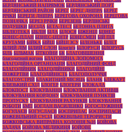
БЕРДЯНСЬКИЙ НАПРЯМОК
БЕРДЯНСЬКИЙ ПОРТ
БЕРДЯНСЬКИЙ РАЙОН
БЕРЕГ
БЕРЕГ ДНІПРА
БЕРЕГ
РІЧКИ
БЕРЕГИ ДНІПРА
БЕРЕГОВА ОХОРОНА
БЕРЕГОВА
ПОЗНАЧКА
БЕРЕЗ РІЧКИ
БЕРЕЗЕНЬ
БЕРЛІНСЬКІ
ПОДУШКИ
БЕСІДА
БЕТА-ТЕСТ
БЕТОННА ПЛИТА
БІБЛІОТЕКА
БІБЛІЯ
БІДА
БІДОСЯ
БІЖЕНЦІ
БІЗНЕС
БІЗНЕС-ПЛАН
БІЗНЕС-ЦЕНТР
БІЗНЕСМЕН
БІЙ ПІД
КРУТАМИ
БІЙКА
БІЙЦІ
БІЙЦІ ЗСУ
БІЛЕНЬКЕ
БІЛЕТ
БІЛИЙ ДІМ
БІЛИЙ СЛОН
Білогір'я
БІЛОРУСИ
БІЛОРУСЬ
БІЛЬ
БІЛЬМАК
БІТКОЇНИ
БК
БЛАГОВІЩЕННЯ
благодатний вогонь
БЛАГОДІЙНА ДОПОМОГА
БЛАГОДІЙНА ОРГАНІЗАЦІЯ
БЛАГОДІЙНИЙ ФОНД
БЛАГОДІЙНИК
БЛАГОДІЙНИКИ
БЛАГОДІЙНІ
ПОЖЕРТВИ
БЛАГОДІЙНІСТЬ
БЛАГОПОЛУЧЧЯ
БЛАГОУСТРІЙ
БЛАКИТНИЙ МІСЯЦЬ
БЛАНК
БЛЕКАУТ
БЛИЗЬКИЙ СХІД
БЛОГЕР
БЛОГЕРИ
БЛОКАДА
БЛОКПОСТ
БЛОКУВАННЯ
БЛОКУВАННЯ АКТИВІВ
БЛОКУВАННЯ КОРДОНУ
БЛОКУВАННЯ ПУНКТІВ
ПРОПУСКУ
БЛОКУВАННЯ РАХУНКІВ
БЛОКУВАННЯ
РОБОТИ
БМП
БОГДАН ВАСИЛЕНКО
БОГОСЛУЖІННЯ
БОГУЛАЄВ
БОГУСЛАЄВ
БОЄПРИПАС
БОЄПРИПАСИ
БОЖЕВІЛЬНИЙ СУСІД
БОЖЕВІЛЬНІ ТЕРОРИСТИ
БОЖКОВСЬКА ВИПРАВНА КОЛОНІЯ №16
БОЙОВА
ЗАДАЧА
БОЙОВА МЕДИКИНЯ
БОЙОВЕ