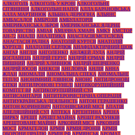
АЛКОГОЛЬ
АЛКОГОЛЬ У КРОВІ
АЛКОГОЛЬНЕ
СП'ЯНІННЯ
АЛКОГОЛЬНІ НАПОЇ
АЛЛА БАРАНОВСЬКА
АЛЛА МАРТИНЮК
АЛЬБІНА ДЕРЮГІНА
АЛЬЯНС
АМБАСАДОР
АМБРОЗІЯ
АМБУЛАТОРІЯ
АМЕРИКАНСЬКА ЗБРОЯ
АМЕРИКАНСЬКЕ ЯДЕРНЕ
ТОВАРИСТВО
АМІАК
АМІАЧНА ХМАРА
АМКУ
АМСТОР
АН-72
АНАЛІЗ
АНАЛІТИКА
АНАСТАСІЯ МЄТЄЛЄВА
АНАСТАСІЯ РАДІНА
АНАТОЛІЙ КУРТЄВ
АНАТОЛІЙ
КУРТЄВ_
АНАТОЛІЙ СЕРДЮК
АНАФІЛАКТИЧНИЙ ШОК
АНГАР
АНГЛІЯ
АНГОЛЕНКО
АНДЖЕЙ ДУДА
АНДРІЙ
БОГДАНЕЦЬ
АНДРІЙ ГЕРУС
АНДРІЙ ЄРМАК
АНДРІЙ
ПИШНИЙ
АНДРІЙ ХЛИВНЮК
АНДРІЙ ШЕВЧЕНКО
АНДРІЙ ЮСОВ
АНЕКСІЯ
АНІ ЛОРАК
АНЛІЯ
АННА
ЖДАН
АНОМАЛІЯ
АНОМАЛЬНА СПЕКА
АНОМАЛЬНЕ
ТЕПЛО
АНОНІМНИЙ ДЗВІНОК
АНОНС
АНТИДРОНОВІ
СІТКИ
АНТИДРОНОВІ ТУНЕЛІ
АНТИКОРУПЦІЙНИЙ
КОМІТЕТ ВР
АНТИКОРУПЦІЙНИЙ СУД
АНТИСАНІТАРІЯ
АНТИТЕРОРИСТИЧНА ОПЕРАЦІЯ
АНТИУКРАЇНСЬКА ДЕЯЛЬНІСТЬ
АНТОН ГЕРАЩЕНКО
АНТОН КОРИНЕВИЧ
АНТОНІВСЬКИЙ МІСТ
АПАТІЯ
АПЕЛЯЦІЙНИЙ СУД
АПТЕКА
АРГЕНТИНА
АРЕНА
ЦИРКУ
АРЕШТ
АРЕШТ МАЙНА
АРЕШТ РАХУНКІВ
АРЕШТОВАНЕ МАЙНО
АРКОВИЙ МІСТ
АРКОВИЙ
МОСТ
АРМАГЕДОН
АРМІЯ
АРМІЯ ДРОНІВ
АРМІЯ
ОБОРОНИ ІЗРАЇЛЮ
АРМІЯ РФ
АРМЯНСЬК
АРОМАТ