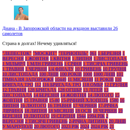
Диана
-
В Запорожской области на аукцион выставили 26
самолетов
Страна в долгах! Нечему удивляться!
"ЛЕПЕСТОК"
"МОСКИТ"
"ТЕРНОПІЛЬ"
061
1 БЕРЕЗНЯ
1
ВЕРЕСНЯ
1 ЖОВТНЯ
1 КВІТНЯ
1 ЛИПНЯ
1 ЛИСТОПАДА
1 МІЛЬЯРД
1 МЛН ГРИВЕНЬ
1 СІЧНЯ
1 ТИСЯЧА ГРИВЕНЬ
1 ТРАВНЯ
1 ЧЕРВНЯ
1/4 ФІНАЛУ
10 ГРИВЕНЬ
10 ГРУДНЯ
10 ЛИСТОПАДА
100 ДНІВ
100 РОКІВ
1000
1000 ДНІВ
101
ГІМНАЗІЯ ЗАПОРІЖЖЯ
10449
11 МІСЯЦІВ
11 РОКІВ
110
БРИГАДА ТРО
112
116 БРИГАДА ТРО
118 ОМБР
12 ГРУДНЯ
12 ТРАВНЯ
128 БРИГАДА
128 ОГШБР
13 ДІТЕЙ
13
ЛИСТОПАДА
14 БЕРЕЗНЯ
14 ЖОВТНЯ
14 ЛЮТОГО
15
ЖОВТНЯ
15 ТРАВНЯ
15-80
15-РІЧНИЙ ХЛОПЕЦЬ
1580
16
ЛИПНЯ
16 ЛЮТОГО
16 ТРАВНЯ
17 ЧЕРВНЯ
17-РІЧНА
ДІВЧИНА
18 ЛИПНЯ
18 МІСЯЦІВ
18 ОСІБ
18 ЧЕРВНЯ
19
БЕРЕЗНЯ
19 ЛЮТОГО
19 СЕРПНЯ
1944
1994 РІК
2
ВЕРЕСНЯ
2 ТИСЯЧІ ГРИВЕНЬ
2-РІЧНА ДИТИНА
20 ДНІВ
У МАРІУПОЛІ
20 ЛЮТОГО
2023 РІК
2024
2024 РІК
21