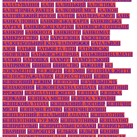
БАЛАТУВАННЯ
БАЛИ
БАЛИЦЬКИЙ
БАЛІСТИКА
БАЛІСТИЧНА РАКЕТА
БАЛКОВИЙ МІСТ
БАЛКОН
БАЛТІЙСЬКИЙ РЕГІОН
БАЛТІЯ
БАНДЕРА-СМУЗІ
БАНК
БАНКА ПОВНА
БАНКІВСЬКА КАРТА
БАНКІВСЬКА
КАРТКА
БАНКІВСЬКІ КАРТКИ
БАНКІВСЬКІ ОПЕРАЦІЇ
БАНКІРИ
БАНКНОТА
БАНКНОТИ
БАНКОМАТ
БАНКРУТСТВО
БАР
БАРСЕЛОНА
БАСКЕТБОЛ
БАСКЕТБОЛЬНИЙ КЛУБ ЗАПОРІЖЖЯ
БАТАЛЬЙОН
АЗОВ
БАТЬКИ
БАТЬКИ ТА ДІТИ
БАТЬКІВСЬКІ
ОБОВ'ЯЗКИ
БАТЬКІВСЬКІ ПРАВА
БАТЬКІВЩИНА-МАТИ
БАТЬКО
БАТЮШКА
БАХМУТ
БАХМУТСЬКИЙ
НАПРЯМОК
БВИБЦЯ
БВИВСТВО
БДЖОЛЯР
БЕЗ
ДОКУМЕНТІВ
БЕЗ ЖЕРТВ
БЕЗ ЗМІН
БЕЗ ОЗНАК ЖИТТЯ
БЕЗ ПОСТРАЖДАЛИХ
БЕЗ РЕЄСТРАЦІЇ
БЕЗВІЗ
БЕЗВІЗОВИЙ РЕЖИМ
БЕЗГЛУЗДЯ
БЕЗДІЯЛЬНІСТЬ
БЕЗЗАКОННЯ
БЕЗКОНТАКТНА ОПЛАТА
БЕЗМИТНИЙ
РРЕЖИМ
БЕЗОПЛАТНЕ ЖИТЛО
БЕЗПЕКА
БЕЗПЕКА
ДЕРЖАВИ
БЕЗПЕКА МІСТЯН
БЕЗПЕКА УКРАЇНИ
БЕЗПЕКОВА УГОДА
БЕЗПЕКОВИЙ ДОГОВІР
БЕЗПЕЧНЕ
МІСЦЕ
БЕЗПЕЧНЕ РІЗДВО
БЕЗПЕЧНІ ВУЛИЦІ
БЕЗПІЛОТНИЙ ЛЕТАЛЬНИЙ АПАРАТ
БЕЗПІЛОТНИК
БЕЗПІЛОТНИК ГУР МОУ
БЕЗПІЛОТНИКИ
БЕЗПЛАТНО
БЕЗПРИТУЛЬНІ
БЕЗПРИТУЛЬНІ СОБАКИ
БЕЗПРИТУЛЬНІ
ТВАРИНИ
БЕЗРОБІТТЯ
БЕЛЬБЕК
БЕЛЬГІЯ
БЕНЗИН
БЕНІН
БЕОМЕТРИЧНІ ДАНІ
БЕПЕЗПЕКА
БЕРДЯНСЬК