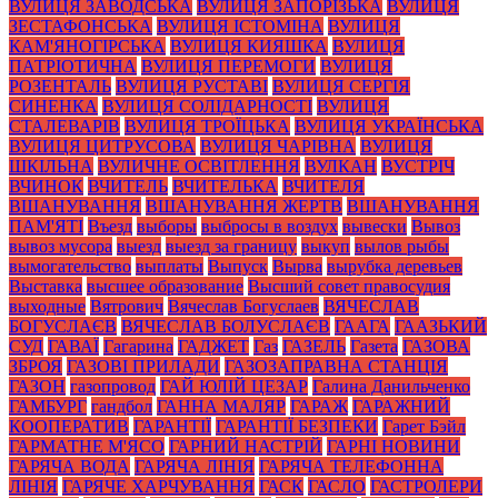
ВУЛИЦЯ ЗАВОДСЬКА
ВУЛИЦЯ ЗАПОРІЗЬКА
ВУЛИЦЯ
ЗЕСТАФОНСЬКА
ВУЛИЦЯ ІСТОМІНА
ВУЛИЦЯ
КАМ'ЯНОГІРСЬКА
ВУЛИЦЯ КИЯШКА
ВУЛИЦЯ
ПАТРІОТИЧНА
ВУЛИЦЯ ПЕРЕМОГИ
ВУЛИЦЯ
РОЗЕНТАЛЬ
ВУЛИЦЯ РУСТАВІ
ВУЛИЦЯ СЕРГІЯ
СИНЕНКА
ВУЛИЦЯ СОЛІДАРНОСТІ
ВУЛИЦЯ
СТАЛЕВАРІВ
ВУЛИЦЯ ТРОЇЦЬКА
ВУЛИЦЯ УКРАЇНСЬКА
ВУЛИЦЯ ЦИТРУСОВА
ВУЛИЦЯ ЧАРІВНА
ВУЛИЦЯ
ШКІЛЬНА
ВУЛИЧНЕ ОСВІТЛЕННЯ
ВУЛКАН
ВУСТРІЧ
ВЧИНОК
ВЧИТЕЛЬ
ВЧИТЕЛЬКА
ВЧИТЕЛЯ
ВШАНУВАННЯ
ВШАНУВАННЯ ЖЕРТВ
ВШАНУВАННЯ
ПАМ'ЯТІ
Въезд
выборы
выбросы в воздух
вывески
Вывоз
вывоз мусора
выезд
выезд за границу
выкуп
вылов рыбы
вымогательство
выплаты
Выпуск
Вырва
вырубка деревьев
Выставка
высшее образование
Высший совет правосудия
выходные
Вятрович
Вячеслав Богуслаев
ВЯЧЕСЛАВ
БОГУСЛАЄВ
ВЯЧЕСЛАВ БОЛУСЛАЄВ
ГААГА
ГААЗЬКИЙ
СУД
ГАВАЇ
Гагарина
ГАДЖЕТ
Газ
ГАЗЕЛЬ
Газета
ГАЗОВА
ЗБРОЯ
ГАЗОВІ ПРИЛАДИ
ГАЗОЗАПРАВНА СТАНЦІЯ
ГАЗОН
газопровод
ГАЙ ЮЛІЙ ЦЕЗАР
Галина Данильченко
ГАМБУРГ
гандбол
ГАННА МАЛЯР
ГАРАЖ
ГАРАЖНИЙ
КООПЕРАТИВ
ГАРАНТІЇ
ГАРАНТІЇ БЕЗПЕКИ
Гарет Бэйл
ГАРМАТНЕ М'ЯСО
ГАРНИЙ НАСТРІЙ
ГАРНІ НОВИНИ
ГАРЯЧА ВОДА
ГАРЯЧА ЛІНІЯ
ГАРЯЧА ТЕЛЕФОННА
ЛІНІЯ
ГАРЯЧЕ ХАРЧУВАННЯ
ГАСК
ГАСЛО
ГАСТРОЛЕРИ