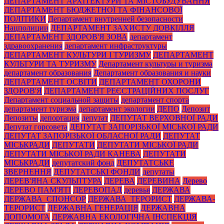
ДЕПАРТАМЕНТ АРХІТЕКТУРИ ТА МІСТОБУДУВАННЯ
ДЕПАРТАМЕНТ БЮДЖЕТНОЇ ТА ФІНАНСОВОЇ
ПОЛІТИКИ
Департамент внутренней безопасности
Нацполиции
ДЕПАРТАМЕНТ ЗАХИСТУ ДОВКІЛЛЯ
ДЕПАРТАМЕНТ ЗДОРОВ'Я ЗОВА
департамент
здравоохранения
департамент инфраструктуры
ДЕПАРТАМЕНТ КУЛЬТУРИ І ТУРИЗМУ
ДЕПАРТАМЕНТ
КУЛЬТУРИ ТА ТУРИЗМУ
Департамент культуры и туризма
департамент образования
Департамент образования и науки
ДЕПАРТАМЕНТ ОСВІТИ
ДЕПАРТАМЕНТ ОХОРОНИ
ЗДОРОВ'Я
ДЕПАРТАМЕНТ РЕЄСТРАЦІЙНИХ ПОСЛУГ
Департамент социальной защиты
департамент спорта
департамент туризма
департамент экологии
ДЕПО
Депозит
Депозиты
депортация
депутат
ДЕПУТАТ ВЕРХОВНОЇ РАДИ
Депутат горсовета
ДЕПУТАТ ЗАПОРІЗЬКОЇ МІСЬКОЇ РАДИ
ДЕПУТАТ ЗАПОРІЗЬКОЇ ОБЛАСНОЇ РАДИ
ДЕПУТАТ
МІСЬКРАДИ
ДЕПУТАТИ
ДЕПУТАТИ МІСЬКОЇ РАДИ
ДЕПУТАТИ МІСЬКОЇ РАДИ КАНЕВА
ДЕПУТАТИ
МІСЬКРАДИ
депутатский фонд
ДЕПУТАТСЬКЕ
ЗВЕРНЕННЯ
ДЕПУТАТСЬКІ ФОНДИ
депутаты
ДЕРЕВ'ЯНА СКУЛЬПТУРА
ДЕРЕВА
ДЕРЕВИНА
Дерево
ДЕРЕВО ПАМ'ЯТІ
ДЕРЕВОПАД
деревья
ДЕРЖАВА
ДЕРЖАВА_СПОНСОР
ДЕРЖАВА_ТЕРОРИСТ
ДЕРЖАВА-
ТЕРОРИСТ
ДЕРЖАВНА ГЕНЕРАЦІЯ
ДЕРЖАВНА
ДОПОМОГА
ДЕРЖАВНА ЕКОЛОГІЧНА ІНСПЕКЦІЯ