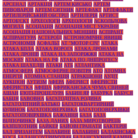
АРСЕНАЛ
АРТАКЦІЯ
АРТЕМ КИСЬКО
АРТЕМ
ПИВОВАРОВ
АРТЕМ СИТНИК
АРТЕФАКТ
АРТЕФАКТИ
АРТИЛЕРІЙСЬКИЙ ОБСТРІЛ
АРТИЛЕРІЯ
АРТИСТ
АРТОБ'ЄКТ
АРХЕОЛОГИ
АРХЕОЛОГІЯ
АСКОЛЬДОВА
МОГИЛА
АСОЦІАЦІЯ
АСОЦІАЦІЯ МІСТ УКРАЇНИ
АСОЦІАЦІЯ НАЦІОНАЛЬНИХ МЕНШИН
АСПІРАНТ
АСПІРАНТУРА
АСТЕРОЇД
АСТРОНОМІЧНЕ ЯВИЩЕ
АСТРОНОМІЯ
АСФАЛЬТ
АТ "МОТОР СІЧ"
АТАКА
АТАКА БПЛА
АТАКА ВОРОГА
АТАКА ДРОНАМИ
АТАКА ДРОНІВ
АТАКА НА ЗАПОРІЖЖЯ
АТАКА НА
МОСКВУ
АТАКА НА РФ
АТАКА ПО ДНІПРОГЕСУ
АТАКА ШАХЕДІВ
АТАКИ
АТБ
АТЛАНТИКА
АТМОСФЕРА
АТМОСФЕРНЕ ПОВІТРЯ
АТО
АТОМНА
ЕНЕРГІЯ
АТОМНА СТАНЦІЯ
АТРАКЦІОНИ
АУДІТ
АУКЦІОН
АУТИЗМ
АФЕРА
АФЕРИСТ
АФЕРИСТИ
АФЕРИСТКА
АФІША
АФРИКАНСЬКА ЧУМА СВИНЕЙ
АШАН
Б'ЮТІ-ПРОЦЕДУРА
БАБИН ЯР
БАБУРКА
БАБУСЯ
БАБЦЯ
БАВОВНА
БАГАТОДІТНА РОДИНА
БАГАТОДІТНИЙ БАТЬКО
БАГАТОКВАРТИРНИЙ
БУДИНОК
БАГАТОПОВЕРХІВКА
БАГАТОПОВЕРХІВКИ
БАГАТОПОВІРХІВКА
БАЖАННЯ
БАЗА
БАЗА
ВІДПОЧИНКУ
БАЗА ДАНИХ
БАЗА МИРОТВОРЕЦЬ
БАЗПІЛОТНИК
БАЙКЕР
БАЙОВІ ГРАНАТИ
БАКТЕРІЯ
БАЛ ЗРИЗАНТЕМ
БАЛАБИНЕ
БАЛАБИНО
БАЛАБІНСЬКА
КОСА
БАЛАНСОУТРИМУВАЧ
БАЛАНСУЮЧИЙ КАМІНЬ