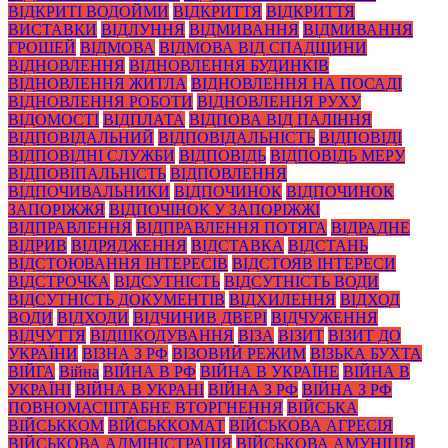
ВІДКРИТІ ВОДОЙМИ
ВІДКРИТТЯ
ВІДКРИТТЯ
ВИСТАВКИ
ВІДЛУННЯ
ВІДМИВАННЯ
ВІДМИВАННЯ
ГРОШЕЙ
ВІДМОВА
ВІДМОВА ВІД СПАДЩИНИ
ВІДНОВЛЕННЯ
ВІДНОВЛЕННЯ БУДИНКІВ
ВІДНОВЛЕННЯ ЖИТЛА
ВІДНОВЛЕННЯ НА ПОСАДІ
ВІДНОВЛЕННЯ РОБОТИ
ВІДНОВЛЕННЯ РУХУ
ВІДОМОСТІ
ВІДПЛАТА
ВІДПОВА ВІД ПАЛІННЯ
ВІДПОВІДАЛЬНИЙ
ВІДПОВІДАЛЬНІСТЬ
ВІДПОВІДІ
ВІДПОВІДНІ СЛУЖБИ
ВІДПОВІДЬ
ВІДПОВІДЬ МЕРУ
ВІДПОВІПАЛЬНІСТЬ
ВІДПОВЛЕННЯ
ВІДПОЧИВАЛЬНИКИ
ВІДПОЧИНОК
ВІДПОЧИНОК
ЗАПОРІЖЖЯ
ВІДПОЧІНОК У ЗАПОРІЖЖІ
ВІДПРАВЛЕННЯ
ВІДПРАВЛЕННЯ ПОТЯГА
ВІДРАДНЕ
ВІДРИВ
ВІДРЯДЖЕННЯ
ВІДСТАВКА
ВІДСТАНЬ
ВІДСТОЮВАННЯ ІНТЕРЕСІВ
ВІДСТОЯВ ІНТЕРЕСИ
ВІДСТРОЧКА
ВІДСУТНІСТЬ
ВІДСУТНІСТЬ ВОДИ
ВІДСУТНІСТЬ ДОКУМЕНТІВ
ВІДХИЛЕННЯ
ВІДХОД
ВОДИ
ВІДХОДИ
ВІДЧИНИВ ДВЕРІ
ВІДЧУЖЕННЯ
ВІДЧУТТЯ
ВІДШКОДУВАННЯ
ВІЗА
ВІЗИТ
ВІЗИТ ДО
УКРАЇНИ
ВІЗНА З РФ
ВІЗОВИЙ РЕЖИМ
ВІЗЬКА БУХТА
ВІЙГА
Війна
ВІЙНА В РФ
ВІЙНА В УКРАЇНЕ
ВІЙНА В
УКРАЇНІ
ВІЙНА В УКРАНІ
ВІЙНА З РФ
ВІЙНА З РФ
ПОВНОМАСШТАБНЕ ВТОРГНЕННЯ
ВІЙСЬКА
ВІЙСЬККОМ
ВІЙСЬККОМАТ
ВІЙСЬКОВА АГРЕСІЯ
ВІЙСЬКОВА АДМІНІСТРАЦІЯ
ВІЙСЬКОВА АМУНІЦІЯ