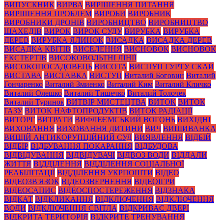
ВИПУСКНИК
ВИРВА
ВИРІШЕННЯ ПИТАННЯ
ВИРІШЕННЯ ПРОБЛЕМ
ВИРОБИ
ВИРОБНИК
ВИРОБНИКИ ДРОНІВ
ВИРОБНИЦТВО
ВИРОБНИЦТВО
ШАХЕДІВ
ВИРОК
ВИРОК СУДУ
ВИРУБКА
ВИРУБКА
ДЕРЕВ
ВИРУБКА ЯЛИНОК
ВИСАДКА
ВИСАДКА ДЕРЕВ
ВИСАДКА КВІТІВ
ВИСЕЛЕННЯ
ВИСНОВОК
ВИСНОВОК
ЕКСТЕРТІВ
ВИСОКОВОЛЬТНІ ЛІНІЇ
ВИСОКОПОСАДОВЕЦЬ
ВИСОТА
ВИСПУП ГУРТУ СКАЙ
ВИСТАВА
ВИСТАВКА
ВИСТУП
Виталий Боговин
Виталий
Гончаренко
Виталий Змиенко
Виталий Ким
Виталий Кличко
Виталий Олешко
Виталий Тишечко
Виталий Толочек
Виталий Туринок
ВИТВІР МИСТЕЦТВА
ВИТОК
ВИТОК
ГАЗУ
ВИТОК НАФТОПРОДУКТІВ
ВИТОК РАДІАЦІЇ
ВИТОРГ
ВИТРАТИ
ВИФЛЕЄМСЬКИЙ ВОГОНЬ
ВИХІДНІ
ВИХОВАННЯ
ВИХОВАННЯ ДИТИНИ
ВИЧ
ВИШИВАНКА
ВИЩІЙ АНТИКОРУПЦІЙНИЙ СУД
ВИЯВЛЕННЯ
ВІДБІЙ
ВІДБІР
ВІДБУВАННЯ ПОКАРАННЯ
ВІДБУДОВА
ВІДВІДУВАННЯ
ВІДВІДУВАЧІ
ВІДВОЗ ВОДИ
ВІДДАЛИ
ЖИТТЯ
ВІДДІЛЕННЯ
ВІДДІЛЕННЯ СОЦІАЛЬНОЇ
РЕАБІЛІТАЦІЇ
ВІДДІЛЕННЯ УКРПОШТИ
ВІДЕО
ВІДЕОЗВ'ЯЗОК
ВІДЕОЗВЕРНЕННЯ
ВІДЕОІГРИ
ВІДЕОСАПИС
ВІДЕОСПОСТЕРЕЖЕННЯ
ВІДЗНАКА
ВІДКАТ
ВІДКЛИКАННЯ
ВІДКЛЮЧЕННЯ
ВІДКЛЮЧЕННЯ
ВОДИ
ВІДКЛЮЧЕННЯ СВІТЛА
ВІДКРИВАЄ ДВЕРІ
ВІДКРИТА ТЕРИТОРІЯ
ВІДКРИТЕ ТРЕНУВАННЯ