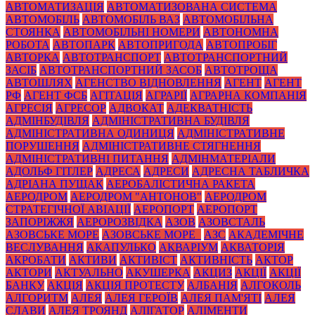
АВТОМАТИЗАЦІЯ
АВТОМАТИЗОВАНА СИСТЕМА
АВТОМОБІЛЬ
АВТОМОБІЛЬ ВАЗ
АВТОМОБІЛЬНА
СТОЯНКА
АВТОМОБІЛЬНІ НОМЕРИ
АВТОНОМНА
РОБОТА
АВТОПАРК
АВТОПРИГОДА
АВТОПРОБІГ
АВТОРКА
АВТОТРАНСПОРТ
АВТОТРАНСПОРТНИЙ
ЗАСІБ
АВТОТРАНСПОРТНИЙ ЗАСОБ
АВТОТРОЩА
АВТОШЛЯХ
АГЕНСТВО ВІДНОВЛЕННЯ
АГЕНТ
АГЕНТ
РФ
АГЕНТ ФСБ
АГІТАЦІЯ
АГРАРІЇ
АГРАРНА КОМПАНІЯ
АГРЕСІЯ
АГРЕСОР
АДВОКАТ
АДЕКВАТНІСТЬ
АДМІНБУДІВЛЯ
АДМІНІСТРАТИВНА БУДІВЛЯ
АДМІНІСТРАТИВНА ОДИНИЦЯ
АДМІНІСТРАТИВНЕ
ПОРУШЕННЯ
АДМІНІСТРАТИВНЕ СТЯГНЕННЯ
АДМІНІСТРАТИВНІ ПИТАННЯ
АДМІНМАТЕРІАЛИ
АДОЛЬФ ГІТЛЕР
АДРЕСА
АДРЕСИ
АДРЕСНА ТАБЛИЧКА
АДРІАНА ПУЩАК
АЕРОБАЛІСТИЧНА РАКЕТА
АЕРОДРОМ
АЕРОДРОМ "АНТОНОВ"
АЕРОДРОМ
СТРАТЕГІЧНОЇ АВІАЦІЇ
АЕРОПОРТ
АЕРОПОРТ
ЗАПОРІЖЖЯ
АЕРОРОЗВІДКА
АЗОВ
АЗОВСТАЛЬ
АЗОВСЬКЕ МОРЕ
АЗОВСЬКЕ МОРЕ_
АЗС
АКАДЕМІЧНЕ
ВЕСЛУВАННЯ
АКАПУЛЬКО
АКВАРІУМ
АКВАТОРІЯ
АКРОБАТИ
АКТИВИ
АКТИВІСТ
АКТИВНІСТЬ
АКТОР
АКТОРИ
АКТУАЛЬНО
АКУШЕРКА
АКЦИЗ
АКЦІЇ
АКЦІЇ
БАНКУ
АКЦІЯ
АКЦІЯ ПРОТЕСТУ
АЛБАНІЯ
АЛГОКОЛЬ
АЛГОРИТМ
АЛЕЯ
АЛЕЯ ГЕРОЇВ
АЛЕЯ ПАМ'ЯТІ
АЛЕЯ
СЛАВИ
АЛЕЯ ТРОЯНД
АЛІГАТОР
АЛІМЕНТИ