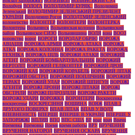
Вокзал Запоріжжя І
ВОЛЕЙБОЛ
ВОЛИНСЬКИЙ СУД
Волобуев
ВОЛОГА
ВОЛОДИМИР БУРЯК_
Володимир
Зеленський
ВОЛОДИМИР ЗЕЛЕНСЬКИЙ ПРЕЗИДЕНТ
УКРАЇНИ
Володимир Рогов
ВОЛОДТМИР ЗЕЛЕНСЬКИЙ
волонерство
ВОЛОНТЕР
ВОЛОНТЕРИ
ВОЛОНТЕРКА
Волонтеры
Вольнянск
Вольнянская колония
Вольнянский
район
Вольнянское СИЗО
Вольнянщина
ВОЛЯ
вона
ВООЗ
воровство
ворог
ВОРОГИ
ВОРОДАР ОБРІЮ
ВОРОЖА
АВІАЦІЯ
ВОРОЖА АРМІЯ
ВОРОЖА АТАКА
ВОРОЖА
АТКА
ВОРОЖА КОЛОННА
ВОРОЖА РАКЕТА
ВОРОЖА
ТЕХНІКА
ВОРОЖА ЦІЛЬ
ВОРОЖИ АТАКИ
ВОРОЖИЙ
АГЕНТ
ВОРОЖИЙ БОМБАРДУВАЛЬНИК
ВОРОЖИЙ
ВЕРТОЛІТ
ВОРОЖИЙ ГЕЛІКОПТЕР
ВОРОЖИЙ ДРОН
ВОРОЖИЙ КАБ
ВОРОЖИЙ КОРАБЕЛЬ
ВОРОЖИЙ ЛІТАК
ВОРОЖИЙ ОБСТРІЛ
ВОРОЖИЙ ПОПЛІЧНИК
ВОРОЖИЙ
ТЕРАКТ
ВОРОЖИЙ УДАР
ВОРОЖИЙ ШПИГУН
ВОРОЖІ
АГЕНТИ
ВОРОЖІ ДРОНИ
ВОРОЖІ ЛІТАКИ
ВОРОЖІ
ОБСТРІЛИ
ВОРОЖІ ПІДРОЗДІЛИ
ВОРОЖІ РАКЕТИ
ВОРОЖІ УДАРИ
ВОРОЖКА
ВОРОНТЕРИ
Воскресенка
воскресенье
ВОСКРЕСІННЯ
ВОЩИНА
ВОЯЖ
ВПАВ З
ДРУГОГО ПОВЕРХУ
ВПАВ ЛІТАК
ВПАВ У ВОДУ
ВПЕВНЕНІСТЬ
ВПЕРШЕ
ВПЕРШЕ В УКРАЇНІ
ВПЕРШЕ У
ЗАПОРІЖЖІ
ВПЛИВ
ВПО
ВПС США
ВР
враг
врач
Врачи
Времевка
Времовка
Время
время работы
ВРУ
ВРУЧЕННЯ
ВРУЧЕННЯ НАГОРОД
ВРУЧЕННЯ ОСКАРА
ВРУЧЕННЯ