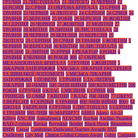
ГРУДНЯ
21 ЛИСТОПАДА
21 ЛЮТОГО
21 ЧЕРВНЯ
22
БЕРЕЗНЯ
22 СІЧНЯ
23 ОКРЕМА БРИГАДА
23 СІЧНЯ
23
ТРАВНЯ
23 ЧЕРВНЯ
24 ЛЮТОГО
24 СЕРПНЯ
24 СІЧНЯ
24
ТРАВНЯ
25 БЕРЕЗНЯ
25 РОКІВ
26 БЕРЕЗНЯ
26 ЖОВТНЯ
26 СЕРПНЯ
26 ЧЕРВНЯ
27 ЖОВТНЯ
27 МОВТНЯ
27
ТРАВНЯ
28 КВІТНЯ
28 ЛИПНЯ
28 ЛИСТОПАДА
28
ТРАВНЯ
28 ЧЕРВНЯ
29 БЕРЕЗНЯ
29 ВЕРЕСНЯ
29
ЛЮТОГО
29 СЕРПНЯ
29 СІЧНЯ
29 ТРАВНЯ
3 ЖОВТНЯ
3
ЧЕРВНЯ
30 ВЕРЕСНЯ
30 КВІТНЯ
30 ЛИСТОПАДА
31
БЕРЕЗНЯ
31 ЛИПНЯ
35-РІЧЧЯ
4 РЕАКТОР
4 РОКИ
4
ТРАВНЯ
4 ЧЕРВНЯ
40 РОКІВ
400
47 ОКРЕМА
МЕХАНІЗОВАНА БРИГАДА
5 ГРУДНЯ
5 ЖОВТНЯ
5
ЛІКАРНЯ ЗАПОРІЖЖЯ
5 МІСЬКА ЛІКАРНЯ ЕКСТРЕНОЇ
ТА ШВИДКОЇ ДОПОМОГИ
5 МІСЬКА ЛІКАРНЯ
ЗАПОРІЖЖЯ
5 ПОВЕРХ
5 ТРАВНЯ
5-ТА ДИТЯЧА
ЛІКАРНЯ
50 ОБМІН
500 ДНІВ ВІЙНИ
500 КІЛОМЕТРІВ
500
РОКІВ
6 ГРУДНЯ
6 КЛАС
6 МІСЯЦІВ
6 СІЧНЯ
600
ГРИВЕНЬ
65 ОМБР
7 КВІТНЯ
7 КЛАС
700 ДНІВ
77 ОКРУГ
8 ВЕРЕСНЯ
8 СЕРПНЯ
8 ТРАВНЯ
800 ДНІВ ВІЙНИ
800+
81
ШКОЛА
9 БЕРЕЗНЯ
9 ГРУДНЯ
9 ЛИСТОПАДА
9 СЕРПНЯ
9 ТРАВНЯ
900 ДНІВ
96 МАРШРУТ
ABBA
Akıncı
AS-24
Killjoy
ASC 890
AstraZeneca
ATACMS
Auchan
Auchan Україна
BAD-2 robotic
Baykar
Bayraktar
Beatles
Black Нawk
Bloomberg
BMW
Caesar
Cambridge Dedicated Teacher Awards 2025
Challenger
City Mall
Clinton Global Citizen Award
Cobra
Common