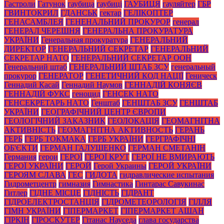
Гастроли
Гатунок
гаубица
гаубиці
ГАУБИЦЯ
гауляйтер
ГБР
ГВИНТОКРИЛ
ГДАНСЬК
гектар
ГЕЛІКОПТЕР
ГЕНАСАМБЛЕЯ
ГЕНЕНАЛЬНИЙ ПРОКУРОР
генерал
ГЕНЕРАЛ ЧЕРЕШНЯ
ГЕНЕРАЛЬНА ПРОКУРАТУРА
УКРАЇНИ
Генеральная прокуратура
ГЕНЕРАЛЬНИЙ
ДИРЕКТОР
ГЕНЕРАЛЬНИЙ СЕКРЕТАР
ГЕНЕРАЛЬНИЙ
СЕКРЕТАР НАТО
ГЕНЕРАЛЬНИЙ СЕКРЕТАР ООН
Генеральний штаб
ГЕНЕРАЛЬНИЙ ШТАБ ЗСУ
генеральный
прокурор
ГЕНЕРАТОР
ГЕНЕТИЧНИЙ КОД НАЦІЇ
Геническ
Геннадий Касай
Геннадий Наумов
ГЕННАДІЙ КОНЯЄВ
ГЕННАДІЙ ФУКС
геноцид
ГЕНСЕК НАТО
ГЕНСЕКРЕТАРЬ НАТО
Генштаб
ГЕНШТАБ ЗСУ
ГЕНШТАБ
УКРАЇНИ
ГЕОГРАФІЧНИЙ ЦЕНТР ЄВРОПИ
ГЕОЛОГІЧНИЙ ЗАКАЗНИК
ГЕОЛОКАЦІЯ
ГЕОМАГНІТНА
АКТИВНІСТЬ
ГЕОМАГНІТНА АКТИВНОСТЬ
ГЕРАНЬ
ГЕРБ
ГЕРБ ТОКМАКА
ГЕРБ УКРАЇНИ
ГЕРГРАФІЧНІ
ОБ'ЄКТИ
ГЕРМАН ГАЛУЩЕНКО
ГЕРМАН СМЕТАНІН
Германия
герои
ГЕРОЇ
ГЕРОЇ КРУТ
ГЕРОЇ НЕ ВМИРАЮТЬ
ГЕРОЇ УКРАЇНИ
ГЕРОЙ
Герой Украины
ГЕРОЙ УКРАЇНИ
ГЕРОЯМ СЛАВА
ГЕС
ГИДОТА
гидравлические испытания
Гидрометцентр
гимназия
Гимнастика
Гинтарас Савукинас
Гитлер
ГІДНЕ МІСЦЕ
ГІДНІСТЬ
ГІДРАНТ
ГІДРОЕЛЕКТРОСТАНЦІЯ
ГІДРОМЕТЕОРОЛОГІЯ
ГІЛЛЯ
ГІМН УКРАЇНИ
ГІПЕРМАРКЕТ
ГІПЕРМАРКЕТ АШАН
ГІРКІН
ГІРОСКУТЕР
Гітанас Науседа
глава государства