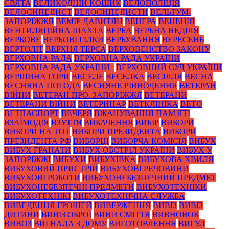
СВЯТА
ВЕЛИКОДНІЙ КОШИК
ВЕЛОПОЛІЦІЯ
ВЕЛОСИПЕДИСТ
ВЕЛОСИПЕДИСТИ
ВЕЛЬТУМ-
ЗАПОРІЖЖЯ
ВЕМІР ДАВИТЯН
ВЕНЕРА
ВЕНЕЦІЯ
ВЕНТИЛЯЦІЙНА ШАХТА
ВЕРБА
ВЕРБНА НЕДІЛЯ
ВЕРБОВЕ
ВЕРБОВІ ГІЛКИ
ВЕРБУВАННЯ
ВЕРЕСЕНЬ
ВЕРТОЛІТ
ВЕРХНЯ ТЕРСА
ВЕРХОВЕНСТВО ЗАКОНУ
ВЕРХОВНА РАДА
ВЕРХОВНА РАДА УКРАЇНИ
ВЕРХОВНА РАДА УКРАЇНИ_
ВЕРХОВНИЙ СУД УКРАЇНИ
ВЕРШИНА ГОРИ
ВЕСЕЛЕ
ВЕСЕЛКА
ВЕСІЛЛЯ
ВЕСНА
ВЕСНЯНА ПОГОДА
ВЕСНЯНЕ РІВНОДЕННЯ
ВЕТЕРАН
ВІЙНИ
ВЕТЕРАН ПРО. ЗАПОРІЖЖЯ
ВЕТЕРАНИ
ВЕТЕРАНИ ВІЙНИ
ВЕТЕРИНАР
ВЕТКЛІНІКА
ВЕТО
ВЕТПАСПОРТ
ВЕЧЕРЯ
ВЖАНУВАННЯ ПАМ'ЯТІ
ВЗАЇМОДІЯ
ВЗУТТЯ
ВИБАЧЕННЯ
ВИБІР
ВИБОРИ
ВИБОРИ НА ТОТ
ВИБОРИ ПРЕЗИДЕНТА
ВИБОРИ
ПРЕЗИДЕНТА РФ
ВИБОРЦІ
ВИБОРЧА КОМІСІЯ
ВИБУХ
ВИБУХ ГРАНАТИ
ВИБУХ ОБСТРІЛ УКРАЇНИ
ВИБУХ У
ЗАПОРІЖЖІ
ВИБУХИ
ВИБУХІВКА
ВИБУХОВА ХВИЛЯ
ВИБУХОВИЙ ПРИСТРІЙ
ВИБУХОВІ РЕЧОВИНИ
ВИБУХОВІ РОБОТИ
ВИБУХОНЕБЕЗПЕЧНИЙ ПРЕДМЕТ
ВИБУХОНЕБЕЗПЕЧНІ ПРЕДМЕТИ
ВИБУХОТЕХНІКИ
ВИБУХОТЕХНІКІ
ВИБУХОТЕХНІЧНА СЛУЖБА
ВИВЕДЕННЯ ГРОШЕЙ
ВИВЕРЖЕННЯ
ВИВІЗ
ВИВІЗ
ДИТИНИ
ВИВІЗ ОБРОЇ
ВИВІЗ СМІТТЯ
ВИВНОВОК
ВИВОЗ
ВИГНАЛА З ДОМУ
ВИГОТОВЛЕННЯ
ВИГУЛ