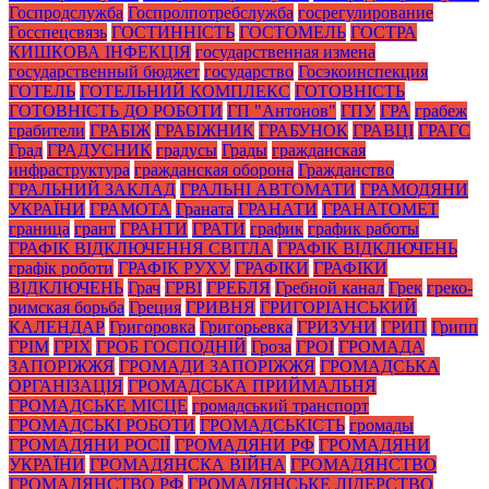
Госпродслужба
Госпролпотребслужба
госрегулирование
Госспецсвязь
ГОСТИННІСТЬ
ГОСТОМЕЛЬ
ГОСТРА
КИШКОВА ІНФЕКЦІЯ
государственная измена
государственный бюджет
государство
Госэкоинспекция
ГОТЕЛЬ
ГОТЕЛЬНИЙ КОМПЛЕКС
ГОТОВНІСТЬ
ГОТОВНІСТЬ ДО РОБОТИ
ГП "Антонов"
ГПУ
ГРА
грабеж
грабители
ГРАБІЖ
ГРАБІЖНИК
ГРАБУНОК
ГРАВЦІ
ГРАГС
Град
ГРАДУСНИК
градусы
Грады
гражданская
инфраструктура
гражданская оборона
Гражданство
ГРАЛЬНИЙ ЗАКЛАД
ГРАЛЬНІ АВТОМАТИ
ГРАМОДЯНИ
УКРАЇНИ
ГРАМОТА
Граната
ГРАНАТИ
ГРАНАТОМЕТ
граница
грант
ГРАНТИ
ГРАТИ
график
график работы
ГРАФІК ВІДКЛЮЧЕННЯ СВІТЛА
ГРАФІК ВІДКЛЮЧЕНЬ
графік роботи
ГРАФІК РУХУ
ГРАФІКИ
ГРАФІКИ
ВІДКЛЮЧЕНЬ
Грач
ГРВІ
ГРЕБЛЯ
Гребной канал
Грек
греко-
римская борьба
Греция
ГРИВНЯ
ГРИГОРІАНСЬКИЙ
КАЛЕНДАР
Григоровка
Григорьевка
ГРИЗУНИ
ГРИП
Грипп
ГРІМ
ГРІХ
ГРОБ ГОСПОДНІЙ
Гроза
ГРОІ
ГРОМАДА
ЗАПОРІЖЖЯ
ГРОМАДИ ЗАПОРІЖЖЯ
ГРОМАДСЬКА
ОРГАНІЗАЦІЯ
ГРОМАДСЬКА ПРИЙМАЛЬНЯ
ГРОМАДСЬКЕ МІСЦЕ
громадський транспорт
ГРОМАДСЬКІ РОБОТИ
ГРОМАДСЬКІСТЬ
громады
ГРОМАДЯНИ РОСІЇ
ГРОМАДЯНИ РФ
ГРОМАДЯНИ
УКРАЇНИ
ГРОМАДЯНСКА ВІЙНА
ГРОМАДЯНСТВО
ГРОМАДЯНСТВО РФ
ГРОМАДЯНСЬКЕ ЛІДЕРСТВО