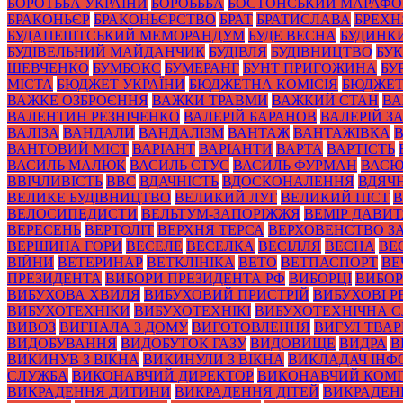
БОРОТЬБА УКРАЇНИ
БОРОЬББА
БОСТОНСЬКИЙ МАРАФ
БРАКОНЬЄР
БРАКОНЬЄРСТВО
БРАТ
БРАТИСЛАВА
БРЕХН
БУДАПЕШТСЬКИЙ МЕМОРАНДУМ
БУДЕ ВЕСНА
БУДИНК
БУДІВЕЛЬНИЙ МАЙДАНЧИК
БУДІВЛЯ
БУДІВНИЦТВО
БУК
ШЕВЧЕНКО
БУМБОКС
БУМЕРАНГ
БУНТ ПРИГОЖИНА
БУ
МІСТА
БЮДЖЕТ УКРАЇНИ
БЮДЖЕТНА КОМІСІЯ
БЮДЖЕТ
ВАЖКЕ ОЗБРОЄННЯ
ВАЖКИ ТРАВМИ
ВАЖКИЙ СТАН
ВА
ВАЛЕНТИН РЕЗНІЧЕНКО
ВАЛЕРІЙ БАРАНОВ
ВАЛЕРІЙ 
ВАЛІЗА
ВАНДАЛИ
ВАНДАЛІЗМ
ВАНТАЖ
ВАНТАЖІВКА
ВАНТОВИЙ МІСТ
ВАРІАНТ
ВАРІАНТИ
ВАРТА
ВАРТІСТЬ
ВАСИЛЬ МАЛЮК
ВАСИЛЬ СТУС
ВАСИЛЬ ФУРМАН
ВАС
ВВІЧЛИВІСТЬ
ВВС
ВДАЧНІСТЬ
ВДОСКОНАЛЕННЯ
ВДЯЧН
ВЕЛИКЕ БУДІВНИЦТВО
ВЕЛИКИЙ ЛУГ
ВЕЛИКИЙ ПІСТ
В
ВЕЛОСИПЕДИСТИ
ВЕЛЬТУМ-ЗАПОРІЖЖЯ
ВЕМІР ДАВИ
ВЕРЕСЕНЬ
ВЕРТОЛІТ
ВЕРХНЯ ТЕРСА
ВЕРХОВЕНСТВО З
ВЕРШИНА ГОРИ
ВЕСЕЛЕ
ВЕСЕЛКА
ВЕСІЛЛЯ
ВЕСНА
ВЕ
ВІЙНИ
ВЕТЕРИНАР
ВЕТКЛІНІКА
ВЕТО
ВЕТПАСПОРТ
ВЕ
ПРЕЗИДЕНТА
ВИБОРИ ПРЕЗИДЕНТА РФ
ВИБОРЦІ
ВИБОР
ВИБУХОВА ХВИЛЯ
ВИБУХОВИЙ ПРИСТРІЙ
ВИБУХОВІ 
ВИБУХОТЕХНІКИ
ВИБУХОТЕХНІКІ
ВИБУХОТЕХНІЧНА 
ВИВОЗ
ВИГНАЛА З ДОМУ
ВИГОТОВЛЕННЯ
ВИГУЛ ТВА
ВИДОБУВАННЯ
ВИДОБУТОК ГАЗУ
ВИДОВИЩЕ
ВИДРА
В
ВИКИНУВ З ВІКНА
ВИКИНУЛИ З ВІКНА
ВИКЛАДАЧ ІНФ
СЛУЖБА
ВИКОНАВЧИЙ ДИРЕКТОР
ВИКОНАВЧИЙ КОМІ
ВИКРАДЕННЯ ДИТИНИ
ВИКРАДЕННЯ ДІТЕЙ
ВИКРАДЕН