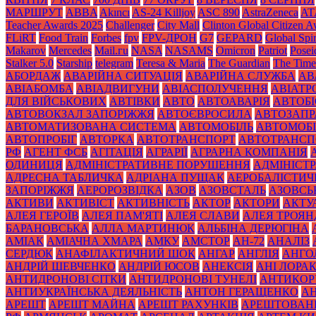
МАРШРУТ
ABBA
Akıncı
AS-24 Killjoy
ASC 890
AstraZeneca
AT
Teacher Awards 2025
Challenger
City Mall
Clinton Global Citizen 
FLiRT
Food Train
Forbes
fpv
FPV-ДРОН
G7
GEPARD
Global Spir
Makarov
Mercedes
Mаil.гu
NASA
NASAMS
Omicron
Patriot
Posei
Stalker 5.0
Starship
telegram
Teresa & Maria
The Guardian
The Time
АБОРДАЖ
АВАРІЙНА СИТУАЦІЯ
АВАРІЙНА СЛУЖБА
АВ
АВІАБОМБА
АВІАДВИГУНИ
АВІАСПОЛУЧЕННЯ
АВІАТ
ДЛЯ ВІЙСЬКОВИХ
АВТІВКИ
АВТО
АВТОАВАРІЯ
АВТОБІ
АВТОВОКЗАЛ ЗАПОРІЖЖЯ
АВТОЄВРОСИЛА
АВТОЗАПР
АВТОМАТИЗОВАНА СИСТЕМА
АВТОМОБІЛЬ
АВТОМОБІ
АВТОПРОБІГ
АВТОРКА
АВТОТРАНСПОРТ
АВТОТРАНСП
РФ
АГЕНТ ФСБ
АГІТАЦІЯ
АГРАРІЇ
АГРАРНА КОМПАНІЯ
ОДИНИЦЯ
АДМІНІСТРАТИВНЕ ПОРУШЕННЯ
АДМІНІСТ
АДРЕСНА ТАБЛИЧКА
АДРІАНА ПУЩАК
АЕРОБАЛІСТИЧ
ЗАПОРІЖЖЯ
АЕРОРОЗВІДКА
АЗОВ
АЗОВСТАЛЬ
АЗОВСЬ
АКТИВИ
АКТИВІСТ
АКТИВНІСТЬ
АКТОР
АКТОРИ
АКТУ
АЛЕЯ ГЕРОЇВ
АЛЕЯ ПАМ'ЯТІ
АЛЕЯ СЛАВИ
АЛЕЯ ТРОЯН
БАРАНОВСЬКА
АЛЛА МАРТИНЮК
АЛЬБІНА ДЕРЮГІНА
АМІАК
АМІАЧНА ХМАРА
АМКУ
АМСТОР
АН-72
АНАЛІЗ
СЕРДЮК
АНАФІЛАКТИЧНИЙ ШОК
АНГАР
АНГЛІЯ
АНГО
АНДРІЙ ШЕВЧЕНКО
АНДРІЙ ЮСОВ
АНЕКСІЯ
АНІ ЛОРА
АНТИДРОНОВІ СІТКИ
АНТИДРОНОВІ ТУНЕЛІ
АНТИКОР
АНТИУКРАЇНСЬКА ДЕЯЛЬНІСТЬ
АНТОН ГЕРАЩЕНКО
А
АРЕШТ
АРЕШТ МАЙНА
АРЕШТ РАХУНКІВ
АРЕШТОВАН