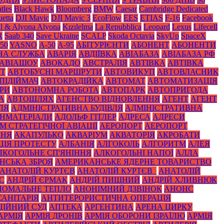
tles
Black Нawk
Bloomberg
BMW
Caesar
Cambridge Dedicated
etta
DJI Mavic
DJI Mavic 3
EcoFlow
EES
ETIAS
F-16
Facebook
il & Alyona Alyona
Kızılelma
La Repubblica
Leopard
Lexus
Lifecell
R
Saab 340
Save Ukraine
SCALP
Skoda Octavia
SkyUp
SpaceX
50
YASNO
А-50
А-95
АБІТУРІЄНТИ
АБОНЕНТ
АБОНЕНТИ
НА СЛУЖБА
АВАРІЯ
АВДІЇВКА
АВІАБАЗА
АВІАБАЗА РФ
АВІАШОУ
АВОКАДО
АВСТРАЛІЯ
АВТІВКА
АВТІВКА
УТ
АВТОБУСНІ МАРШРУТИ
АВТОВИКУП
АВТОВЛАСНИК
ПІДІЙМАЧ
АВТОКРАДІЙКА
АВТОМАТ
АВТОМАТИЗАЦІЯ
РИ
АВТОНОМНА РОБОТА
АВТОПАРК
АВТОПРИГОДА
А
АВТОШЛЯХ
АГЕНСТВО ВІДНОВЛЕННЯ
АГЕНТ
АГЕНТ
ЛЯ
АДМІНІСТРАТИВНА БУДІВЛЯ
АДМІНІСТРАТИВНА
НМАТЕРІАЛИ
АДОЛЬФ ГІТЛЕР
АДРЕСА
АДРЕСИ
 СТРАТЕГІЧНОЇ АВІАЦІЇ
АЕРОПОРТ
АЕРОПОРТ
ННЯ
АКАПУЛЬКО
АКВАРІУМ
АКВАТОРІЯ
АКРОБАТИ
ЦІЯ ПРОТЕСТУ
АЛБАНІЯ
АЛГОКОЛЬ
АЛГОРИТМ
АЛЕЯ
ЛКОГОЛЬНЕ СП'ЯНІННЯ
АЛКОГОЛЬНІ НАПОЇ
АЛЛА
НСЬКА ЗБРОЯ
АМЕРИКАНСЬКЕ ЯДЕРНЕ ТОВАРИСТВО
АНАТОЛІЙ КУРТЄВ
АНАТОЛІЙ КУРТЄВ_
АНАТОЛІЙ
С
АНДРІЙ ЄРМАК
АНДРІЙ ПИШНИЙ
АНДРІЙ ХЛИВНЮК
НОМАЛЬНЕ ТЕПЛО
АНОНІМНИЙ ДЗВІНОК
АНОНС
АНІТАРІЯ
АНТИТЕРОРИСТИЧНА ОПЕРАЦІЯ
ЦІЙНИЙ СУД
АПТЕКА
АРГЕНТИНА
АРЕНА ЦИРКУ
АРМІЯ
АРМІЯ ДРОНІВ
АРМІЯ ОБОРОНИ ІЗРАЇЛЮ
АРМІЯ