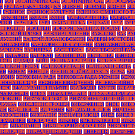
ОН
БОТ
БОТАНИЧНИЙ САД
БОТАНІЧНИЙ САД
БОТОФЕРМ
Я
БРИТАНСЬКА РОЗВІДКА
БРИФІНГ
БРОВАРИ
БРОНЗА
БР
И
БУДИНОК
БУДИНОК КУЛЬТУРИ
БУДИНОК СІМЕЙНОГО Т
БУКОВИНА
БУЛАВА
БУЛІНГ
БУЛЬВАР ВІНТЕРА
БУЛЬВАР 
РЕВІЙ
БУРУЛЬКА
БУРЯ
БУХГАЛТЕРКА
БУЦЕФАЛ
БУЧА
БУЧ
НІ КОШТИ
БЮЛЕТЕНІ
БЮРО РИТУАЛЬНИХ ПОСЛУГ
БЮС
ЖЛИВИЙ ПРОЄКТ
ВАЖЛИВІ РІШЕННЯ
ВАЖЛИВО
ВАЗ
ВА
ЗАЛУЖНИЙ
ВАЛЕРІЙ ЛОБАНОВСЬКИЙ
ВАЛЕРІЙ МОСТОВИ
ВАНТАЖІВКИ
ВАНТАЖНЕ СПОЛУЧЕННЯ
ВАНТАЖНИЙ АВ
ВАРШАВА
ВАСИЛІВКА
ВАСИЛІВКА_
ВАСИЛІВСЬКИЙ РА
ЮК
ВАТАЖОК
ВАТИКАН
ВАШИНГТОН
ВБИВСТВО
ВБИВСТ
ІСТЬ
ВЕДМІДЬ
ВЕЙП
ВЕЛИКА БРИТАНІЯ
ВЕЛИКА ВІТЧИ
ЕЛИКИЙ ТРИЗУБ
ВЕЛИКОБРИТАНІЯ
ВЕЛИКОДНІ СВЯТА
ТЯН
ВЕНЕРА
ВЕНЕЦІЯ
ВЕНТИЛЯЦІЙНА ШАХТА
ВЕРБА
ВЕ
АКОНУ
ВЕРХОВНА РАДА
ВЕРХОВНА РАДА УКРАЇНИ
ВЕРХ
СНЯНА ПОГОДА
ВЕСНЯНЕ РІВНОДЕННЯ
ВЕТЕРАН ВІЙНИ
ЧЕРЯ
ВЖАНУВАННЯ ПАМ'ЯТІ
ВЗАЇМОДІЯ
ВЗУТТЯ
ВИБАЧ
ЧА КОМІСІЯ
ВИБУХ
ВИБУХ ГРАНАТИ
ВИБУХ ОБСТРІЛ УК
РЕЧОВИНИ
ВИБУХОВІ РОБОТИ
ВИБУХОНЕБЕЗПЕЧНИЙ ПР
СЛУЖБА
ВИВЕДЕННЯ ГРОШЕЙ
ВИВЕРЖЕННЯ
ВИВІЗ
ВИВІ
РИН
ВИД СПОРТУ
ВИДАННЯ
ВИДАЧА ПОСИЛОК
ВИДІЛЕН
ИЗВОЛЕННЯ
ВИЗНАННЯ
ВИЗНАЧНІ МІСЦЯ
ВИЇЗД
ВИЇЗД З
ОРМАТИКИ
ВИКЛАДАЧИ
ВИКЛИК
ВИКЛИК ПОЛІЦІЇ
ВИКЛ
ТЕТ
ВИКОНАННЯ
ВИКОНУЮЧИЙ ОБОВ'ЯЗКИ
ВИКОРИСТ
НЯ ЛЮДЕЙ
ВИКРАДЕННЯ ЛЮДИНИ
ВИКРИТТЯ
Виктор Мед