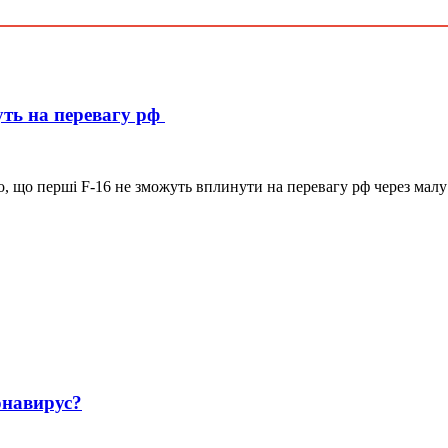
уть на перевагу рф
о, що перші F-16 не зможуть вплинути на перевагу рф через малу 
навирус?