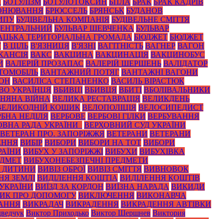
А
БОТУЛІЗМ
БОТУЛОТОКСИН
БПЛА
БРАК
БРАК КАДРІВ
ОНЮВАННЯ
БРЮССЕЛЬ
БРЯНСЬК
БУДАНОВ
ИПУ
БУДІВЕЛЬНА КОМПАНІЯ
БУДІВЕЛЬНЕ СМІТТЯ
ЦЕНТРАЛЬНИЙ
БУЛЬВАР ШЕВЧЕНКА
БУЛЬВАР
АЦЬКА ТЕРИТОРІАЛЬНА ГРОМАДА
БЮДЖЕТ
БЮДЖЕТ
Т
В ЦІЛЬ
В'ЯЗНИЦЯ
В'ЯЗНІ
ВАГІТНІСТЬ
ВАГНЕР
ВАГОН
КАНСІЯ
ВАКС
ВАКЦИНА
ВАКЦИНАЦІЯ
ВАКЦИНОБУС
Й
ВАЛЕРІЙ ПРОЗАПАС
ВАЛЕРІЙ ШЕРШЕНЬ
ВАЛІДАТОР
ТОМОБІЛЬ
ВАНТАЖНИЙ ПОТЯГ
ВАНТАЖНІ ВАГОНИ
ЙОН
ВАСИЛІСА СТЕПАНЕНКО
ВАСИЛЬ ВІРАСТЮК
ВО УКРАЇНЦЯ
ВБИВЦІ
ВБИВЦЯ
ВБИТІ
ВБОЛІВАЛЬНИКИ
ЗНЯНА ВІЙНА
ВЕЛИКА РЕСТАВРАЦІЯ
ВЕЛИКДЕНЬ
ВЕЛИКОДНІЙ КОШИК
ВЕЛОПОЛІЦІЯ
ВЕЛОСИПЕДИСТ
РБНА НЕДІЛЯ
ВЕРБОВЕ
ВЕРБОВІ ГІЛКИ
ВЕРБУВАННЯ
ОВНА РАДА УКРАЇНИ_
ВЕРХОВНИЙ СУД УКРАЇНИ
ВЕТЕРАН ПРО. ЗАПОРІЖЖЯ
ВЕТЕРАНИ
ВЕТЕРАНИ
ЕННЯ
ВИБІР
ВИБОРИ
ВИБОРИ НА ТОТ
ВИБОРИ
РАЇНИ
ВИБУХ У ЗАПОРІЖЖІ
ВИБУХИ
ВИБУХІВКА
ЕДМЕТ
ВИБУХОНЕБЕЗПЕЧНІ ПРЕДМЕТИ
З ДИТИНИ
ВИВІЗ ОБРОЇ
ВИВІЗ СМІТТЯ
ВИВНОВОК
НЯ ЗЕМЛІ
ВИДІЛЕННЯ КОШТІА
ВИДІЛЕННЯ КОШТІВ
 УКРАЇНИ
ВИЇЗД ЗА КОРДОН
ВИЇЗНА НАРАДА
ВИКИДИ
ИК ПРО ДОПОМОГУ
ВИКЛЮЧЕННЯ
ВИКОНАВЧА
АННЯ
ВИКРАДАЧ
ВИКРАДЕННЯ
ВИКРАДЕННЯ АВТІВКИ
ведчук
Виктор Приходько
Виктор Шершнев
Виктория