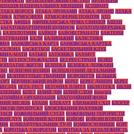
РТЕФАКТИ
АРТИЛЕРІЙСЬКИЙ ОБСТРІЛ
АРТИЛЕРІЯ
ОЦІАЦІЯ НАЦІОНАЛЬНИХ МЕНШИН
АСПІРАНТ
АТАКА ВОРОГА
АТАКА ДРОНАМИ
АТАКА ДРОНІВ
АТАКА
ТИКА
АТМОСФЕРА
АТМОСФЕРНЕ ПОВІТРЯ
АТО
СТКА
АФІША
АФРИКАНСЬКА ЧУМА СВИНЕЙ
АШАН
БАГАТОКВАРТИРНИЙ БУДИНОК
БАГАТОПОВЕРХІВКА
Ь
БАЗПІЛОТНИК
БАЙКЕР
БАЙОВІ ГРАНАТИ
БАКТЕРІЯ
ЛАТУВАННЯ
БАЛИ
БАЛИЦЬКИЙ
БАЛІСТИКА
ОВНА
БАНКІВСЬКА КАРТА
БАНКІВСЬКА КАРТКА
РСЕЛОНА
БАСКЕТБОЛ
БАСКЕТБОЛЬНИЙ КЛУБ
ЩИНА-МАТИ
БАТЬКО
БАТЮШКА
БАХМУТ
ТТЯ
БЕЗ ПОСТРАЖДАЛИХ
БЕЗ РЕЄСТРАЦІЇ
БЕЗВІЗ
ЗОПЛАТНЕ ЖИТЛО
БЕЗПЕКА
БЕЗПЕКА ДЕРЖАВИ
ДВО
БЕЗПЕЧНІ ВУЛИЦІ
БЕЗПІЛОТНИЙ ЛЕТАЛЬНИЙ
КИ
БЕЗПРИТУЛЬНІ ТВАРИНИ
БЕЗРОБІТТЯ
БЕЛЬБЕК
ПОРТ
БЕРДЯНСЬКИЙ РАЙОН
БЕРЕГ
БЕРЕГ ДНІПРА
БЕРЕГ
БЕСІДА
БЕТА-ТЕСТ
БЕТОННА ПЛИТА
БІБЛІОТЕКА
БІБЛІЯ
БІЛЕНЬКЕ
БІЛЕТ
БІЛИЙ ДІМ
БІЛИЙ СЛОН
Білогір'я
АГОДІЙНА ОРГАНІЗАЦІЯ
БЛАГОДІЙНИЙ ФОНД
НИЙ МІСЯЦЬ
БЛАНК
БЛЕКАУТ
БЛИЗЬКИЙ СХІД
БЛОГЕР
НКТІВ ПРОПУСКУ
БЛОКУВАННЯ РАХУНКІВ
ПАСИ
БОЖЕВІЛЬНИЙ СУСІД
БОЖЕВІЛЬНІ ТЕРОРИСТИ
ВИЙ ДУХ
БОЙОВИЙ КОТИК
БОЙОВІ
БОЙОВІ ВТРАТИ
НИК
БОМБАРДУВАЛЬНИК ТУ-95
БОМБОСХОВИЩЕ
БОРГ
А
БОРОТЬБА З ВОРОГОМ
БОРОТЬБА ЗА НЕЗАЛЕЖНІСТЬ