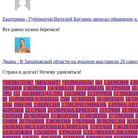
Екатерина
-
Губернатор Виталий Боговин записал обращение к
Все равно нужно беречься!
Диана
-
В Запорожской области на аукцион выставили 26 само
Страна в долгах! Нечему удивляться!
"ЛЕПЕСТОК"
"МОСКИТ"
"ТЕРНОПІЛЬ"
061
1 БЕРЕЗНЯ
1 
ТРАВНЯ
1 ЧЕРВНЯ
1/4 ФІНАЛУ
10 ГРИВЕНЬ
10 ГРУДНЯ
10
ТРО
112
116 БРИГАДА ТРО
118 ОМБР
12 ГРУДНЯ
12 ТРАВН
80
15-РІЧНИЙ ХЛОПЕЦЬ
1580
16 ЛИПНЯ
16 ЛЮТОГО
16 Т
1944
1994 РІК
2 ВЕРЕСНЯ
2 ТИСЯЧІ ГРИВЕНЬ
2-РІЧНА ДИ
БЕРЕЗНЯ
22 СІЧНЯ
23 ОКРЕМА БРИГАДА
23 СІЧНЯ
23 ТР
СЕРПНЯ
26 ЧЕРВНЯ
27 ЖОВТНЯ
27 МОВТНЯ
27 ТРАВНЯ
2
СІЧНЯ
29 ТРАВНЯ
3 ЖОВТНЯ
3 ЧЕРВНЯ
30 ВЕРЕСНЯ
30 К
ОКРЕМА МЕХАНІЗОВАНА БРИГАДА
5 ГРУДНЯ
5 ЖОВТН
ЗАПОРІЖЖЯ
5 ПОВЕРХ
5 ТРАВНЯ
5-ТА ДИТЯЧА ЛІКАРНЯ
КВІТНЯ
7 КЛАС
700 ДНІВ
77 ОКРУГ
8 ВЕРЕСНЯ
8 СЕРПНЯ