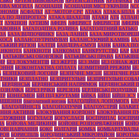
ИСЬКО
АРТЕМ ПИВОВАРОВ
АРТЕМ СИТНИК
АРТЕФАКТ
А
ОВА МОГИЛА
АСОЦІАЦІЯ
АСОЦІАЦІЯ МІСТ УКРАЇНИ
АС
ОНОМІЯ
АСФАЛЬТ
АТ "МОТОР СІЧ"
АТАКА
АТАКА БПЛА
КА ПО ДНІПРОГЕСУ
АТАКА ШАХЕДІВ
АТАКИ
АТБ
АТЛАН
ІТ
АУКЦІОН
АУТИЗМ
АФЕРА
АФЕРИСТ
АФЕРИСТИ
АФЕРИ
БАВОВНА
БАГАТОДІТНА РОДИНА
БАГАТОДІТНИЙ БАТЬКО
ЗА
БАЗА ВІДПОЧИНКУ
БАЗА ДАНИХ
БАЗА МИРОТВОРЕЦ
 КОСА
БАЛАНСОУТРИМУВАЧ
БАЛАНСУЮЧИЙ КАМІНЬ
БА
ЙСЬКИЙ РЕГІОН
БАЛТІЯ
БАНДЕРА-СМУЗІ
БАНК
БАНКА П
АНКНОТА
БАНКНОТИ
БАНКОМАТ
БАНКРУТСТВО
БАР
БА
И
БАТЬКІВСЬКІ ОБОВ'ЯЗКИ
БАТЬКІВСЬКІ ПРАВА
БАТЬКІВ
ЯР
БЕЗ ДОКУМЕНТІВ
БЕЗ ЖЕРТВ
БЕЗ ЗМІН
БЕЗ ОЗНАК ЖИ
КОННЯ
БЕЗКОНТАКТНА ОПЛАТА
БЕЗМИТНИЙ РРЕЖИМ
БЕ
А
БЕЗПЕКОВИЙ ДОГОВІР
БЕЗПЕЧНЕ МІСЦЕ
БЕЗПЕЧНЕ РІЗ
ОТНИКИ
БЕЗПЛАТНО
БЕЗПРИТУЛЬНІ
БЕЗПРИТУЛЬНІ СОБА
А
БЕРДЯНСЬК
БЕРДЯНСЬКИЙ НАПРЯМОК
БЕРДЯНСЬКИЙ 
ПОЗНАЧКА
БЕРЕЗ РІЧКИ
БЕРЕЗЕНЬ
БЕРЛІНСЬКІ ПОДУШКИ
ТР
БІЗНЕСМЕН
БІЙ ПІД КРУТАМИ
БІЙКА
БІЙЦІ
БІЙЦІ ЗСУ
ВІЩЕННЯ
благодатний вогонь
БЛАГОДІЙНА ДОПОМОГА
БЛ
И
БЛАГОДІЙНІСТЬ
БЛАГОПОЛУЧЧЯ
БЛАГОУСТРІЙ
БЛАКИТ
ННЯ АКТИВІВ
БЛОКУВАННЯ КОРДОНУ
БЛОКУВАННЯ ПУ
СЛУЖІННЯ
БОГУЛАЄВ
БОГУСЛАЄВ
БОЄПРИПАС
БОЄПРИ
ЧА
БОЙОВА МЕДИКИНЯ
БОЙОВЕ РОЗПОРЯДЖЕННЯ
БОЙО
ОВІ НАВЧАННЯ
БОКС
БОЛГАРІЯ
БОМБА
БОМБАРДУВАЛЬ
УРОВ
БОРИСПІЛЬ
БОРОДИНСЬКИЙ МІКРОРАЙОН
БОРОТЬБ