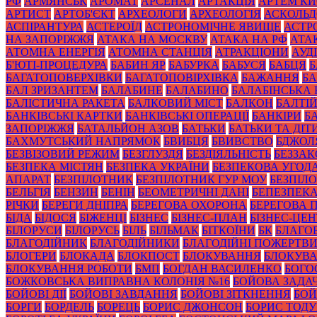
РФ
АРМЯНСЬК
АРОМАТ
АРСЕНАЛ
АРТАКЦІЯ
АРТЕМ К
АРТИСТ
АРТОБ'ЄКТ
АРХЕОЛОГИ
АРХЕОЛОГІЯ
АСКОЛЬД
АСПІРАНТУРА
АСТЕРОЇД
АСТРОНОМІЧНЕ ЯВИЩЕ
АСТР
НА ЗАПОРІЖЖЯ
АТАКА НА МОСКВУ
АТАКА НА РФ
АТА
АТОМНА ЕНЕРГІЯ
АТОМНА СТАНЦІЯ
АТРАКЦІОНИ
АУД
Б'ЮТІ-ПРОЦЕДУРА
БАБИН ЯР
БАБУРКА
БАБУСЯ
БАБЦЯ
БАГАТОПОВЕРХІВКИ
БАГАТОПОВІРХІВКА
БАЖАННЯ
БА
БАЛ ЗРИЗАНТЕМ
БАЛАБИНЕ
БАЛАБИНО
БАЛАБІНСЬКА
БАЛІСТИЧНА РАКЕТА
БАЛКОВИЙ МІСТ
БАЛКОН
БАЛТІ
БАНКІВСЬКІ КАРТКИ
БАНКІВСЬКІ ОПЕРАЦІЇ
БАНКІРИ
Б
ЗАПОРІЖЖЯ
БАТАЛЬЙОН АЗОВ
БАТЬКИ
БАТЬКИ ТА ДІТ
БАХМУТСЬКИЙ НАПРЯМОК
БВИБЦЯ
БВИВСТВО
БДЖОЛ
БЕЗВІЗОВИЙ РЕЖИМ
БЕЗГЛУЗДЯ
БЕЗДІЯЛЬНІСТЬ
БЕЗЗА
БЕЗПЕКА МІСТЯН
БЕЗПЕКА УКРАЇНИ
БЕЗПЕКОВА УГОД
АПАРАТ
БЕЗПІЛОТНИК
БЕЗПІЛОТНИК ГУР МОУ
БЕЗПІЛ
БЕЛЬГІЯ
БЕНЗИН
БЕНІН
БЕОМЕТРИЧНІ ДАНІ
БЕПЕЗПЕК
РІЧКИ
БЕРЕГИ ДНІПРА
БЕРЕГОВА ОХОРОНА
БЕРЕГОВА 
БІДА
БІДОСЯ
БІЖЕНЦІ
БІЗНЕС
БІЗНЕС-ПЛАН
БІЗНЕС-ЦЕН
БІЛОРУСИ
БІЛОРУСЬ
БІЛЬ
БІЛЬМАК
БІТКОЇНИ
БК
БЛАГО
БЛАГОДІЙНИК
БЛАГОДІЙНИКИ
БЛАГОДІЙНІ ПОЖЕРТВ
БЛОГЕРИ
БЛОКАДА
БЛОКПОСТ
БЛОКУВАННЯ
БЛОКУВА
БЛОКУВАННЯ РОБОТИ
БМП
БОГДАН ВАСИЛЕНКО
БОГО
БОЖКОВСЬКА ВИПРАВНА КОЛОНІЯ №16
БОЙОВА ЗАДА
БОЙОВІ ДІЇ
БОЙОВІ ЗАВДАННЯ
БОЙОВІ ЗІТКНЕННЯ
БОЙ
БОРГИ
БОРДЕЛЬ
БОРЕЦЬ
БОРИС ДЖОНСОН
БОРИС ТОД