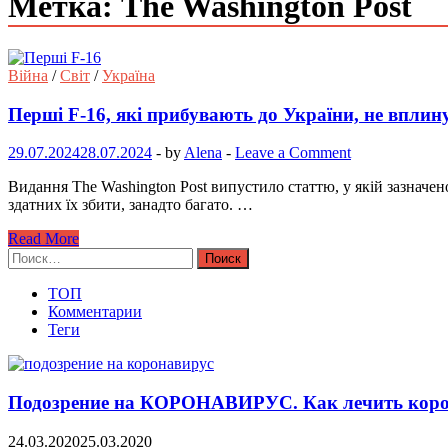
Метка: The Washington Post
Війна
/
Світ
/
Україна
Перші F-16, які прибувають до України, не вплин
29.07.2024
28.07.2024
-
by
Alena
-
Leave a Comment
Видання The Washington Post випустило статтю, у якій зазначен
здатних їх збити, занадто багато. …
Read More
Найти:
ТОП
Комментарии
Теги
Подозрение на КОРОНАВИРУС. Как лечить коро
24.03.2020
25.03.2020