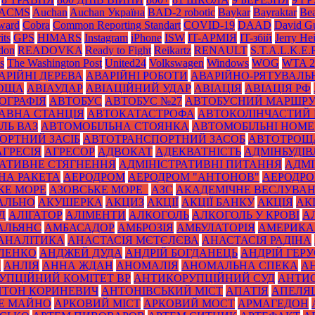
ACMS
Auchan
Auchan Україна
BAD-2 robotic
Baykar
Bayraktar
Bea
Award
Cobra
Common Reporting Standart
COVID-19
DAAD
David Gu
its
GPS
HIMARS
Instagram
iPhone
ISW
IT-АРМІЯ
IT-збій
Jerry He
don
READOVKA
Ready to Fight
Reikartz
RENAULT
S.T.A.L.K.E.
s
The Washington Post
United24
Volkswagen
Windows
WOG
WTA 2
АРІЙНІ ДЕРЕВА
АВАРІЙНІ РОБОТИ
АВАРІЙНО-РЯТУВАЛЬ
РОЩА
АВІАУДАР
АВІАЦІЙНИЙ УДАР
АВІАЦІЯ
АВІАЦІЯ РФ
ОГРАФІЯ
АВТОБУС
АВТОБУС №27
АВТОБУСНИЙ МАРШР
АВНА СТАНЦІЯ
АВТОКАТАСТРОФА
АВТОКОЛІНЧАСТИЙ 
ЛЬ ВАЗ
АВТОМОБІЛЬНА СТОЯНКА
АВТОМОБІЛЬНІ НОМЕ
ОРТНИЙ ЗАСІБ
АВТОТРАНСПОРТНИЙ ЗАСОБ
АВТОТРОЩ
АГРЕСІЯ
АГРЕСОР
АДВОКАТ
АДЕКВАТНІСТЬ
АДМІНБУДІВ
РАТИВНЕ СТЯГНЕННЯ
АДМІНІСТРАТИВНІ ПИТАННЯ
АДМІ
НА РАКЕТА
АЕРОДРОМ
АЕРОДРОМ "АНТОНОВ"
АЕРОДРОМ
КЕ МОРЕ
АЗОВСЬКЕ МОРЕ_
АЗС
АКАДЕМІЧНЕ ВЕСЛУВА
АЛЬНО
АКУШЕРКА
АКЦИЗ
АКЦІЇ
АКЦІЇ БАНКУ
АКЦІЯ
АК
Д
АЛІГАТОР
АЛІМЕНТИ
АЛКОГОЛЬ
АЛКОГОЛЬ У КРОВІ
А
АЛЬЯНС
АМБАСАДОР
АМБРОЗІЯ
АМБУЛАТОРІЯ
АМЕРИКА
АНАЛІТИКА
АНАСТАСІЯ МЄТЄЛЄВА
АНАСТАСІЯ РАДІНА
ЛЕНКО
АНДЖЕЙ ДУДА
АНДРІЙ БОГДАНЕЦЬ
АНДРІЙ ГЕРУ
К
АНЛІЯ
АННА ЖДАН
АНОМАЛІЯ
АНОМАЛЬНА СПЕКА
А
УПЦІЙНИЙ КОМІТЕТ ВР
АНТИКОРУПЦІЙНИЙ СУД
АНТИС
НТОН КОРИНЕВИЧ
АНТОНІВСЬКИЙ МІСТ
АПАТІЯ
АПЕЛЯ
Е МАЙНО
АРКОВИЙ МІСТ
АРКОВИЙ МОСТ
АРМАГЕДОН