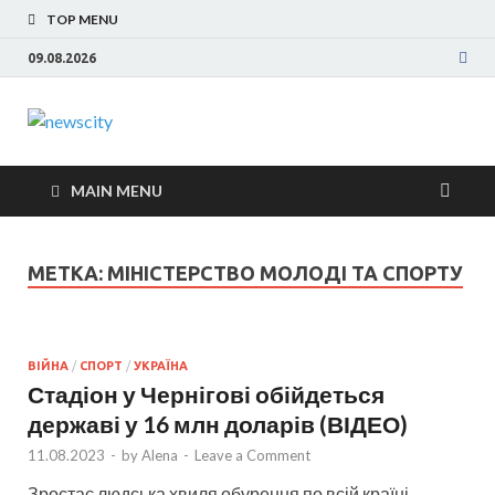
TOP MENU
09.08.2026
NewsCity —
Новости Запорожья и Запорожской области
сегодня. События Запорожья, коррупция,
свежие новости
политика, дтп, новости спорта
MAIN MENU
Запорожья
МЕТКА: МІНІСТЕРСТВО МОЛОДІ ТА СПОРТУ
сегодня
ВІЙНА
/
СПОРТ
/
УКРАЇНА
Стадіон у Чернігові обійдеться
державі у 16 млн доларів (ВІДЕО)
11.08.2023
-
by
Alena
-
Leave a Comment
Зростає людська хвиля обурення по всій країні.