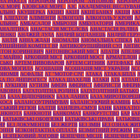
НА РАКЕТА
АЕРОДРОМ
АЕРОДРОМ "АНТОНОВ"
АЕРОДРОМ
КЕ МОРЕ
АЗОВСЬКЕ МОРЕ_
АЗС
АКАДЕМІЧНЕ ВЕСЛУВА
АЛЬНО
АКУШЕРКА
АКЦИЗ
АКЦІЇ
АКЦІЇ БАНКУ
АКЦІЯ
АК
Д
АЛІГАТОР
АЛІМЕНТИ
АЛКОГОЛЬ
АЛКОГОЛЬ У КРОВІ
А
АЛЬЯНС
АМБАСАДОР
АМБРОЗІЯ
АМБУЛАТОРІЯ
АМЕРИКА
АНАЛІТИКА
АНАСТАСІЯ МЄТЄЛЄВА
АНАСТАСІЯ РАДІНА
ЛЕНКО
АНДЖЕЙ ДУДА
АНДРІЙ БОГДАНЕЦЬ
АНДРІЙ ГЕРУ
К
АНЛІЯ
АННА ЖДАН
АНОМАЛІЯ
АНОМАЛЬНА СПЕКА
А
УПЦІЙНИЙ КОМІТЕТ ВР
АНТИКОРУПЦІЙНИЙ СУД
АНТИС
НТОН КОРИНЕВИЧ
АНТОНІВСЬКИЙ МІСТ
АПАТІЯ
АПЕЛЯ
Е МАЙНО
АРКОВИЙ МІСТ
АРКОВИЙ МОСТ
АРМАГЕДОН
ИСЬКО
АРТЕМ ПИВОВАРОВ
АРТЕМ СИТНИК
АРТЕФАКТ
А
ОВА МОГИЛА
АСОЦІАЦІЯ
АСОЦІАЦІЯ МІСТ УКРАЇНИ
АС
ОНОМІЯ
АСФАЛЬТ
АТ "МОТОР СІЧ"
АТАКА
АТАКА БПЛА
КА ПО ДНІПРОГЕСУ
АТАКА ШАХЕДІВ
АТАКИ
АТБ
АТЛАН
ІТ
АУКЦІОН
АУТИЗМ
АФЕРА
АФЕРИСТ
АФЕРИСТИ
АФЕРИ
БАВОВНА
БАГАТОДІТНА РОДИНА
БАГАТОДІТНИЙ БАТЬКО
ЗА
БАЗА ВІДПОЧИНКУ
БАЗА ДАНИХ
БАЗА МИРОТВОРЕЦ
 КОСА
БАЛАНСОУТРИМУВАЧ
БАЛАНСУЮЧИЙ КАМІНЬ
БА
ЙСЬКИЙ РЕГІОН
БАЛТІЯ
БАНДЕРА-СМУЗІ
БАНК
БАНКА П
АНКНОТА
БАНКНОТИ
БАНКОМАТ
БАНКРУТСТВО
БАР
БА
И
БАТЬКІВСЬКІ ОБОВ'ЯЗКИ
БАТЬКІВСЬКІ ПРАВА
БАТЬКІВ
ЯР
БЕЗ ДОКУМЕНТІВ
БЕЗ ЖЕРТВ
БЕЗ ЗМІН
БЕЗ ОЗНАК ЖИ
КОННЯ
БЕЗКОНТАКТНА ОПЛАТА
БЕЗМИТНИЙ РРЕЖИМ
БЕ
А
БЕЗПЕКОВИЙ ДОГОВІР
БЕЗПЕЧНЕ МІСЦЕ
БЕЗПЕЧНЕ РІЗ