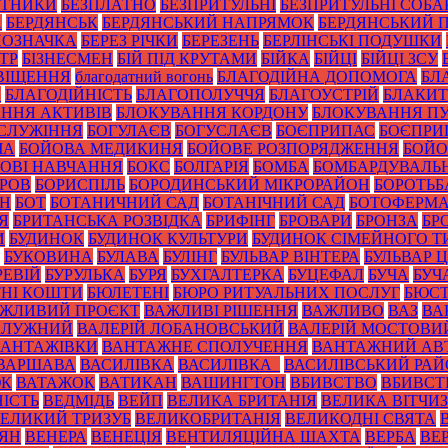
ОТНИКИ
БЕЗПЛАТНО
БЕЗПРИТУЛЬНІ
БЕЗПРИТУЛЬНІ СОБА
А
БЕРДЯНСЬК
БЕРДЯНСЬКИЙ НАПРЯМОК
БЕРДЯНСЬКИЙ 
ПОЗНАЧКА
БЕРЕЗ РІЧКИ
БЕРЕЗЕНЬ
БЕРЛІНСЬКІ ПОДУШКИ
ТР
БІЗНЕСМЕН
БІЙ ПІД КРУТАМИ
БІЙКА
БІЙЦІ
БІЙЦІ ЗСУ
ВІЩЕННЯ
благодатний вогонь
БЛАГОДІЙНА ДОПОМОГА
БЛ
И
БЛАГОДІЙНІСТЬ
БЛАГОПОЛУЧЧЯ
БЛАГОУСТРІЙ
БЛАКИТ
ННЯ АКТИВІВ
БЛОКУВАННЯ КОРДОНУ
БЛОКУВАННЯ ПУ
СЛУЖІННЯ
БОГУЛАЄВ
БОГУСЛАЄВ
БОЄПРИПАС
БОЄПРИ
ЧА
БОЙОВА МЕДИКИНЯ
БОЙОВЕ РОЗПОРЯДЖЕННЯ
БОЙО
ОВІ НАВЧАННЯ
БОКС
БОЛГАРІЯ
БОМБА
БОМБАРДУВАЛЬ
УРОВ
БОРИСПІЛЬ
БОРОДИНСЬКИЙ МІКРОРАЙОН
БОРОТЬБ
ОН
БОТ
БОТАНИЧНИЙ САД
БОТАНІЧНИЙ САД
БОТОФЕРМ
Я
БРИТАНСЬКА РОЗВІДКА
БРИФІНГ
БРОВАРИ
БРОНЗА
БР
И
БУДИНОК
БУДИНОК КУЛЬТУРИ
БУДИНОК СІМЕЙНОГО Т
БУКОВИНА
БУЛАВА
БУЛІНГ
БУЛЬВАР ВІНТЕРА
БУЛЬВАР 
РЕВІЙ
БУРУЛЬКА
БУРЯ
БУХГАЛТЕРКА
БУЦЕФАЛ
БУЧА
БУЧ
НІ КОШТИ
БЮЛЕТЕНІ
БЮРО РИТУАЛЬНИХ ПОСЛУГ
БЮС
ЖЛИВИЙ ПРОЄКТ
ВАЖЛИВІ РІШЕННЯ
ВАЖЛИВО
ВАЗ
ВА
ЗАЛУЖНИЙ
ВАЛЕРІЙ ЛОБАНОВСЬКИЙ
ВАЛЕРІЙ МОСТОВИ
ВАНТАЖІВКИ
ВАНТАЖНЕ СПОЛУЧЕННЯ
ВАНТАЖНИЙ АВ
ВАРШАВА
ВАСИЛІВКА
ВАСИЛІВКА_
ВАСИЛІВСЬКИЙ РА
ЮК
ВАТАЖОК
ВАТИКАН
ВАШИНГТОН
ВБИВСТВО
ВБИВСТ
ІСТЬ
ВЕДМІДЬ
ВЕЙП
ВЕЛИКА БРИТАНІЯ
ВЕЛИКА ВІТЧИ
ЕЛИКИЙ ТРИЗУБ
ВЕЛИКОБРИТАНІЯ
ВЕЛИКОДНІ СВЯТА
ТЯН
ВЕНЕРА
ВЕНЕЦІЯ
ВЕНТИЛЯЦІЙНА ШАХТА
ВЕРБА
ВЕ