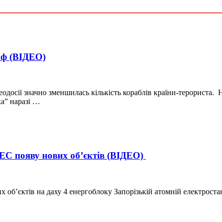
рф (ВІДЕО)
одосії значно зменшилась кількість кораблів країни-терориста. 
ка” наразі …
ЕС появу нових об’єктів (ВІДЕО)
об’єктів на даху 4 енергоблоку Запорізькій атомній електростан