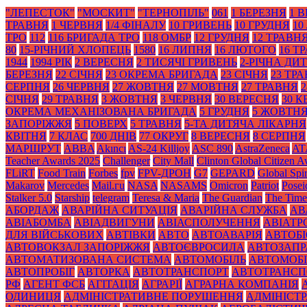
"ЛЕПЕСТОК"
"МОСКИТ"
"ТЕРНОПІЛЬ"
061
1 БЕРЕЗНЯ
1 
ТРАВНЯ
1 ЧЕРВНЯ
1/4 ФІНАЛУ
10 ГРИВЕНЬ
10 ГРУДНЯ
10
ТРО
112
116 БРИГАДА ТРО
118 ОМБР
12 ГРУДНЯ
12 ТРАВН
80
15-РІЧНИЙ ХЛОПЕЦЬ
1580
16 ЛИПНЯ
16 ЛЮТОГО
16 Т
1944
1994 РІК
2 ВЕРЕСНЯ
2 ТИСЯЧІ ГРИВЕНЬ
2-РІЧНА ДИ
БЕРЕЗНЯ
22 СІЧНЯ
23 ОКРЕМА БРИГАДА
23 СІЧНЯ
23 ТР
СЕРПНЯ
26 ЧЕРВНЯ
27 ЖОВТНЯ
27 МОВТНЯ
27 ТРАВНЯ
2
СІЧНЯ
29 ТРАВНЯ
3 ЖОВТНЯ
3 ЧЕРВНЯ
30 ВЕРЕСНЯ
30 К
ОКРЕМА МЕХАНІЗОВАНА БРИГАДА
5 ГРУДНЯ
5 ЖОВТН
ЗАПОРІЖЖЯ
5 ПОВЕРХ
5 ТРАВНЯ
5-ТА ДИТЯЧА ЛІКАРНЯ
КВІТНЯ
7 КЛАС
700 ДНІВ
77 ОКРУГ
8 ВЕРЕСНЯ
8 СЕРПНЯ
МАРШРУТ
ABBA
Akıncı
AS-24 Killjoy
ASC 890
AstraZeneca
AT
Teacher Awards 2025
Challenger
City Mall
Clinton Global Citizen 
FLiRT
Food Train
Forbes
fpv
FPV-ДРОН
G7
GEPARD
Global Spir
Makarov
Mercedes
Mаil.гu
NASA
NASAMS
Omicron
Patriot
Posei
Stalker 5.0
Starship
telegram
Teresa & Maria
The Guardian
The Time
АБОРДАЖ
АВАРІЙНА СИТУАЦІЯ
АВАРІЙНА СЛУЖБА
АВ
АВІАБОМБА
АВІАДВИГУНИ
АВІАСПОЛУЧЕННЯ
АВІАТ
ДЛЯ ВІЙСЬКОВИХ
АВТІВКИ
АВТО
АВТОАВАРІЯ
АВТОБІ
АВТОВОКЗАЛ ЗАПОРІЖЖЯ
АВТОЄВРОСИЛА
АВТОЗАПР
АВТОМАТИЗОВАНА СИСТЕМА
АВТОМОБІЛЬ
АВТОМОБІ
АВТОПРОБІГ
АВТОРКА
АВТОТРАНСПОРТ
АВТОТРАНСП
РФ
АГЕНТ ФСБ
АГІТАЦІЯ
АГРАРІЇ
АГРАРНА КОМПАНІЯ
ОДИНИЦЯ
АДМІНІСТРАТИВНЕ ПОРУШЕННЯ
АДМІНІСТ