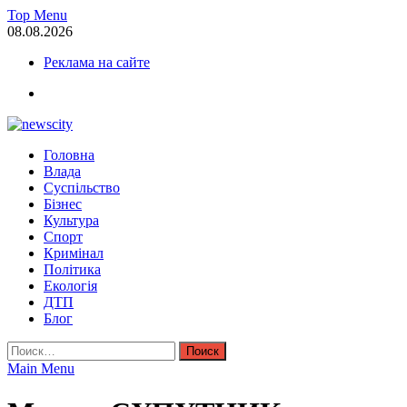
Skip
Top Menu
to
08.08.2026
content
Реклама на сайте
facebook
NewsCity — свежие новости Запорожья сегодня
Головна
Новости Запорожья и Запорожской области сегодня. События За
Влада
Суспільство
Бізнес
Культура
Спорт
Кримінал
Політика
Екологія
ДТП
Блог
Найти:
Main Menu