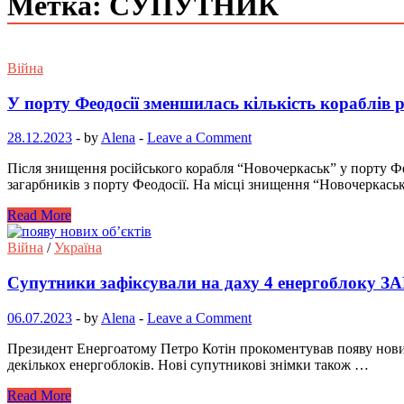
Метка: СУПУТНИК
Війна
У порту Феодосії зменшилась кількість кораблів 
28.12.2023
-
by
Alena
-
Leave a Comment
Після знищення російського корабля “Новочеркаськ” у порту Фе
загарбників з порту Феодосії. На місці знищення “Новочеркась
Read More
Війна
/
Україна
Супутники зафіксували на даху 4 енергоблоку ЗА
06.07.2023
-
by
Alena
-
Leave a Comment
Президент Енергоатому Петро Котін прокоментував появу нових 
декількох енергоблоків. Нові супутникові знімки також …
Read More