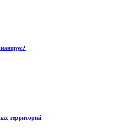
навирус?
ных территорий