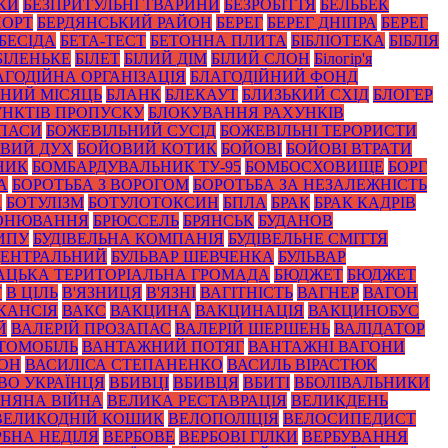
КИ
БЕЗПРИТУЛЬНІ ТВАРИНИ
БЕЗРОБІТТЯ
БЕЛЬБЕК
ПОРТ
БЕРДЯНСЬКИЙ РАЙОН
БЕРЕГ
БЕРЕГ ДНІПРА
БЕРЕГ
БЕСІДА
БЕТА-ТЕСТ
БЕТОННА ПЛИТА
БІБЛІОТЕКА
БІБЛІЯ
БІЛЕНЬКЕ
БІЛЕТ
БІЛИЙ ДІМ
БІЛИЙ СЛОН
Білогір'я
АГОДІЙНА ОРГАНІЗАЦІЯ
БЛАГОДІЙНИЙ ФОНД
НИЙ МІСЯЦЬ
БЛАНК
БЛЕКАУТ
БЛИЗЬКИЙ СХІД
БЛОГЕР
НКТІВ ПРОПУСКУ
БЛОКУВАННЯ РАХУНКІВ
ПАСИ
БОЖЕВІЛЬНИЙ СУСІД
БОЖЕВІЛЬНІ ТЕРОРИСТИ
ВИЙ ДУХ
БОЙОВИЙ КОТИК
БОЙОВІ
БОЙОВІ ВТРАТИ
НИК
БОМБАРДУВАЛЬНИК ТУ-95
БОМБОСХОВИЩЕ
БОРГ
А
БОРОТЬБА З ВОРОГОМ
БОРОТЬБА ЗА НЕЗАЛЕЖНІСТЬ
А
БОТУЛІЗМ
БОТУЛОТОКСИН
БПЛА
БРАК
БРАК КАДРІВ
ОНЮВАННЯ
БРЮССЕЛЬ
БРЯНСЬК
БУДАНОВ
ИПУ
БУДІВЕЛЬНА КОМПАНІЯ
БУДІВЕЛЬНЕ СМІТТЯ
ЦЕНТРАЛЬНИЙ
БУЛЬВАР ШЕВЧЕНКА
БУЛЬВАР
АЦЬКА ТЕРИТОРІАЛЬНА ГРОМАДА
БЮДЖЕТ
БЮДЖЕТ
Т
В ЦІЛЬ
В'ЯЗНИЦЯ
В'ЯЗНІ
ВАГІТНІСТЬ
ВАГНЕР
ВАГОН
КАНСІЯ
ВАКС
ВАКЦИНА
ВАКЦИНАЦІЯ
ВАКЦИНОБУС
Й
ВАЛЕРІЙ ПРОЗАПАС
ВАЛЕРІЙ ШЕРШЕНЬ
ВАЛІДАТОР
ТОМОБІЛЬ
ВАНТАЖНИЙ ПОТЯГ
ВАНТАЖНІ ВАГОНИ
ЙОН
ВАСИЛІСА СТЕПАНЕНКО
ВАСИЛЬ ВІРАСТЮК
ВО УКРАЇНЦЯ
ВБИВЦІ
ВБИВЦЯ
ВБИТІ
ВБОЛІВАЛЬНИКИ
ЗНЯНА ВІЙНА
ВЕЛИКА РЕСТАВРАЦІЯ
ВЕЛИКДЕНЬ
ВЕЛИКОДНІЙ КОШИК
ВЕЛОПОЛІЦІЯ
ВЕЛОСИПЕДИСТ
РБНА НЕДІЛЯ
ВЕРБОВЕ
ВЕРБОВІ ГІЛКИ
ВЕРБУВАННЯ