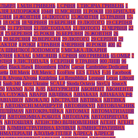
ІЛЬЯРД
1 МЛН ГРИВЕНЬ
1 СІЧНЯ
1 ТИСЯЧА ГРИВЕНЬ
1
АЗІЯ ЗАПОРІЖЖЯ
10449
11 МІСЯЦІВ
11 РОКІВ
110 БРИГАДА
РЕЗНЯ
14 ЖОВТНЯ
14 ЛЮТОГО
15 ЖОВТНЯ
15 ТРАВНЯ
15-
В
18 ОСІБ
18 ЧЕРВНЯ
19 БЕРЕЗНЯ
19 ЛЮТОГО
19 СЕРПНЯ
РІК
21 ГРУДНЯ
21 ЛИСТОПАДА
21 ЛЮТОГО
21 ЧЕРВНЯ
22
НЯ
25 БЕРЕЗНЯ
25 РОКІВ
26 БЕРЕЗНЯ
26 ЖОВТНЯ
26
Я
29 БЕРЕЗНЯ
29 ВЕРЕСНЯ
29 ЛЮТОГО
29 СЕРПНЯ
29
ЕАКТОР
4 РОКИ
4 ТРАВНЯ
4 ЧЕРВНЯ
40 РОКІВ
400
47
 ТА ШВИДКОЇ ДОПОМОГИ
5 МІСЬКА ЛІКАРНЯ
РУДНЯ
6 КЛАС
6 МІСЯЦІВ
6 СІЧНЯ
600 ГРИВЕНЬ
65 ОМБР
7
РУДНЯ
9 ЛИСТОПАДА
9 СЕРПНЯ
9 ТРАВНЯ
900 ДНІВ
96
tles
Black Нawk
Bloomberg
BMW
Caesar
Cambridge Dedicated
etta
DJI Mavic
DJI Mavic 3
EcoFlow
EES
ETIAS
F-16
Facebook
il & Alyona Alyona
Kızılelma
La Repubblica
Leopard
Lexus
Lifecell
R
Saab 340
Save Ukraine
SCALP
Skoda Octavia
SkyUp
SpaceX
50
YASNO
А-50
А-95
АБІТУРІЄНТИ
АБОНЕНТ
АБОНЕНТИ
НА СЛУЖБА
АВАРІЯ
АВДІЇВКА
АВІАБАЗА
АВІАБАЗА РФ
АВІАШОУ
АВОКАДО
АВСТРАЛІЯ
АВТІВКА
АВТІВКА
УТ
АВТОБУСНІ МАРШРУТИ
АВТОВИКУП
АВТОВЛАСНИК
ПІДІЙМАЧ
АВТОКРАДІЙКА
АВТОМАТ
АВТОМАТИЗАЦІЯ
РИ
АВТОНОМНА РОБОТА
АВТОПАРК
АВТОПРИГОДА
А
АВТОШЛЯХ
АГЕНСТВО ВІДНОВЛЕННЯ
АГЕНТ
АГЕНТ
ЛЯ
АДМІНІСТРАТИВНА БУДІВЛЯ
АДМІНІСТРАТИВНА
НМАТЕРІАЛИ
АДОЛЬФ ГІТЛЕР
АДРЕСА
АДРЕСИ