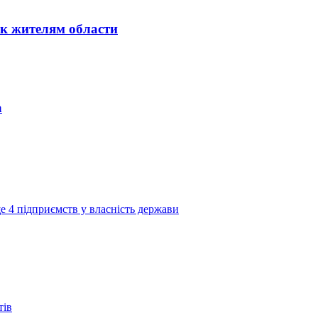
к жителям области
а
е 4 підприємств у власність держави
тів