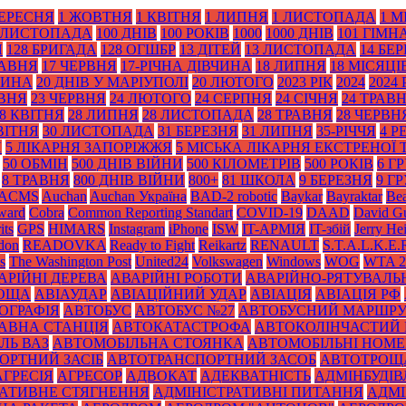
ВЕРЕСНЯ
1 ЖОВТНЯ
1 КВІТНЯ
1 ЛИПНЯ
1 ЛИСТОПАДА
1 М
 ЛИСТОПАДА
100 ДНІВ
100 РОКІВ
1000
1000 ДНІВ
101 ГІМН
Я
128 БРИГАДА
128 ОГШБР
13 ДІТЕЙ
13 ЛИСТОПАДА
14 БЕ
РАВНЯ
17 ЧЕРВНЯ
17-РІЧНА ДІВЧИНА
18 ЛИПНЯ
18 МІСЯЦІ
ТИНА
20 ДНІВ У МАРІУПОЛІ
20 ЛЮТОГО
2023 РІК
2024
2024 
АВНЯ
23 ЧЕРВНЯ
24 ЛЮТОГО
24 СЕРПНЯ
24 СІЧНЯ
24 ТРАВ
8 КВІТНЯ
28 ЛИПНЯ
28 ЛИСТОПАДА
28 ТРАВНЯ
28 ЧЕРВН
ВІТНЯ
30 ЛИСТОПАДА
31 БЕРЕЗНЯ
31 ЛИПНЯ
35-РІЧЧЯ
4 Р
Я
5 ЛІКАРНЯ ЗАПОРІЖЖЯ
5 МІСЬКА ЛІКАРНЯ ЕКСТРЕНОЇ
50 ОБМІН
500 ДНІВ ВІЙНИ
500 КІЛОМЕТРІВ
500 РОКІВ
6 Г
8 ТРАВНЯ
800 ДНІВ ВІЙНИ
800+
81 ШКОЛА
9 БЕРЕЗНЯ
9 Г
ACMS
Auchan
Auchan Україна
BAD-2 robotic
Baykar
Bayraktar
Bea
Award
Cobra
Common Reporting Standart
COVID-19
DAAD
David Gu
its
GPS
HIMARS
Instagram
iPhone
ISW
IT-АРМІЯ
IT-збій
Jerry He
don
READOVKA
Ready to Fight
Reikartz
RENAULT
S.T.A.L.K.E.
s
The Washington Post
United24
Volkswagen
Windows
WOG
WTA 2
АРІЙНІ ДЕРЕВА
АВАРІЙНІ РОБОТИ
АВАРІЙНО-РЯТУВАЛЬ
РОЩА
АВІАУДАР
АВІАЦІЙНИЙ УДАР
АВІАЦІЯ
АВІАЦІЯ РФ
ОГРАФІЯ
АВТОБУС
АВТОБУС №27
АВТОБУСНИЙ МАРШР
АВНА СТАНЦІЯ
АВТОКАТАСТРОФА
АВТОКОЛІНЧАСТИЙ 
ЛЬ ВАЗ
АВТОМОБІЛЬНА СТОЯНКА
АВТОМОБІЛЬНІ НОМЕ
ОРТНИЙ ЗАСІБ
АВТОТРАНСПОРТНИЙ ЗАСОБ
АВТОТРОЩ
АГРЕСІЯ
АГРЕСОР
АДВОКАТ
АДЕКВАТНІСТЬ
АДМІНБУДІВ
РАТИВНЕ СТЯГНЕННЯ
АДМІНІСТРАТИВНІ ПИТАННЯ
АДМІ