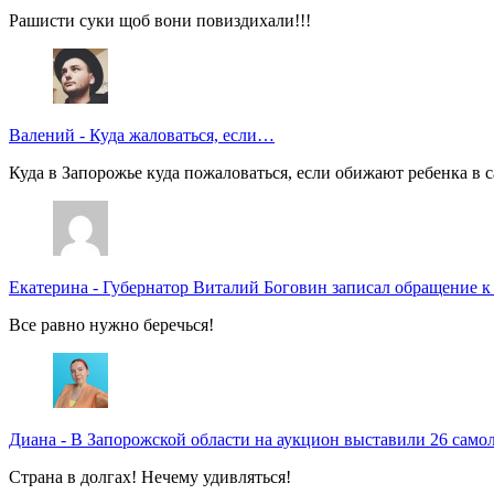
Рашисти суки щоб вони повиздихали!!!
Валений
-
Куда жаловаться, если…
Куда в Запорожье куда пожаловаться, если обижают ребенка в с
Екатерина
-
Губернатор Виталий Боговин записал обращение к
Все равно нужно беречься!
Диана
-
В Запорожской области на аукцион выставили 26 само
Страна в долгах! Нечему удивляться!