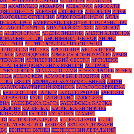
 СТРАТЕГІЧНОЇ АВІАЦІЇ
АЕРОПОРТ
АЕРОПОРТ
ННЯ
АКАПУЛЬКО
АКВАРІУМ
АКВАТОРІЯ
АКРОБАТИ
ЦІЯ ПРОТЕСТУ
АЛБАНІЯ
АЛГОКОЛЬ
АЛГОРИТМ
АЛЕЯ
ЛКОГОЛЬНЕ СП'ЯНІННЯ
АЛКОГОЛЬНІ НАПОЇ
АЛЛА
НСЬКА ЗБРОЯ
АМЕРИКАНСЬКЕ ЯДЕРНЕ ТОВАРИСТВО
АНАТОЛІЙ КУРТЄВ
АНАТОЛІЙ КУРТЄВ_
АНАТОЛІЙ
С
АНДРІЙ ЄРМАК
АНДРІЙ ПИШНИЙ
АНДРІЙ ХЛИВНЮК
НОМАЛЬНЕ ТЕПЛО
АНОНІМНИЙ ДЗВІНОК
АНОНС
АНІТАРІЯ
АНТИТЕРОРИСТИЧНА ОПЕРАЦІЯ
ЦІЙНИЙ СУД
АПТЕКА
АРГЕНТИНА
АРЕНА ЦИРКУ
АРМІЯ
АРМІЯ ДРОНІВ
АРМІЯ ОБОРОНИ ІЗРАЇЛЮ
АРМІЯ
РТЕФАКТИ
АРТИЛЕРІЙСЬКИЙ ОБСТРІЛ
АРТИЛЕРІЯ
ОЦІАЦІЯ НАЦІОНАЛЬНИХ МЕНШИН
АСПІРАНТ
АТАКА ВОРОГА
АТАКА ДРОНАМИ
АТАКА ДРОНІВ
АТАКА
ТИКА
АТМОСФЕРА
АТМОСФЕРНЕ ПОВІТРЯ
АТО
СТКА
АФІША
АФРИКАНСЬКА ЧУМА СВИНЕЙ
АШАН
БАГАТОКВАРТИРНИЙ БУДИНОК
БАГАТОПОВЕРХІВКА
Ь
БАЗПІЛОТНИК
БАЙКЕР
БАЙОВІ ГРАНАТИ
БАКТЕРІЯ
ЛАТУВАННЯ
БАЛИ
БАЛИЦЬКИЙ
БАЛІСТИКА
ОВНА
БАНКІВСЬКА КАРТА
БАНКІВСЬКА КАРТКА
РСЕЛОНА
БАСКЕТБОЛ
БАСКЕТБОЛЬНИЙ КЛУБ
ЩИНА-МАТИ
БАТЬКО
БАТЮШКА
БАХМУТ
ТТЯ
БЕЗ ПОСТРАЖДАЛИХ
БЕЗ РЕЄСТРАЦІЇ
БЕЗВІЗ
ЗОПЛАТНЕ ЖИТЛО
БЕЗПЕКА
БЕЗПЕКА ДЕРЖАВИ
ДВО
БЕЗПЕЧНІ ВУЛИЦІ
БЕЗПІЛОТНИЙ ЛЕТАЛЬНИЙ