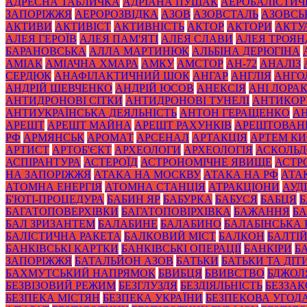
АДРЕСНА ТАБЛИЧКА
АДРІАНА ПУЩАК
АЕРОБАЛІСТИЧ
ЗАПОРІЖЖЯ
АЕРОРОЗВІДКА
АЗОВ
АЗОВСТАЛЬ
АЗОВСЬ
АКТИВИ
АКТИВІСТ
АКТИВНІСТЬ
АКТОР
АКТОРИ
АКТУ
АЛЕЯ ГЕРОЇВ
АЛЕЯ ПАМ'ЯТІ
АЛЕЯ СЛАВИ
АЛЕЯ ТРОЯН
БАРАНОВСЬКА
АЛЛА МАРТИНЮК
АЛЬБІНА ДЕРЮГІНА
АМІАК
АМІАЧНА ХМАРА
АМКУ
АМСТОР
АН-72
АНАЛІЗ
СЕРДЮК
АНАФІЛАКТИЧНИЙ ШОК
АНГАР
АНГЛІЯ
АНГО
АНДРІЙ ШЕВЧЕНКО
АНДРІЙ ЮСОВ
АНЕКСІЯ
АНІ ЛОРА
АНТИДРОНОВІ СІТКИ
АНТИДРОНОВІ ТУНЕЛІ
АНТИКОР
АНТИУКРАЇНСЬКА ДЕЯЛЬНІСТЬ
АНТОН ГЕРАЩЕНКО
А
АРЕШТ
АРЕШТ МАЙНА
АРЕШТ РАХУНКІВ
АРЕШТОВАН
РФ
АРМЯНСЬК
АРОМАТ
АРСЕНАЛ
АРТАКЦІЯ
АРТЕМ К
АРТИСТ
АРТОБ'ЄКТ
АРХЕОЛОГИ
АРХЕОЛОГІЯ
АСКОЛЬД
АСПІРАНТУРА
АСТЕРОЇД
АСТРОНОМІЧНЕ ЯВИЩЕ
АСТР
НА ЗАПОРІЖЖЯ
АТАКА НА МОСКВУ
АТАКА НА РФ
АТА
АТОМНА ЕНЕРГІЯ
АТОМНА СТАНЦІЯ
АТРАКЦІОНИ
АУД
Б'ЮТІ-ПРОЦЕДУРА
БАБИН ЯР
БАБУРКА
БАБУСЯ
БАБЦЯ
БАГАТОПОВЕРХІВКИ
БАГАТОПОВІРХІВКА
БАЖАННЯ
БА
БАЛ ЗРИЗАНТЕМ
БАЛАБИНЕ
БАЛАБИНО
БАЛАБІНСЬКА
БАЛІСТИЧНА РАКЕТА
БАЛКОВИЙ МІСТ
БАЛКОН
БАЛТІ
БАНКІВСЬКІ КАРТКИ
БАНКІВСЬКІ ОПЕРАЦІЇ
БАНКІРИ
Б
ЗАПОРІЖЖЯ
БАТАЛЬЙОН АЗОВ
БАТЬКИ
БАТЬКИ ТА ДІТ
БАХМУТСЬКИЙ НАПРЯМОК
БВИБЦЯ
БВИВСТВО
БДЖОЛ
БЕЗВІЗОВИЙ РЕЖИМ
БЕЗГЛУЗДЯ
БЕЗДІЯЛЬНІСТЬ
БЕЗЗА
БЕЗПЕКА МІСТЯН
БЕЗПЕКА УКРАЇНИ
БЕЗПЕКОВА УГОД