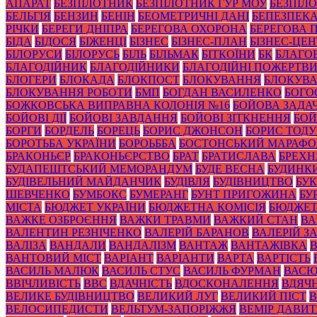
АПАРАТ
БЕЗПІЛОТНИК
БЕЗПІЛОТНИК ГУР МОУ
БЕЗПІЛ
БЕЛЬГІЯ
БЕНЗИН
БЕНІН
БЕОМЕТРИЧНІ ДАНІ
БЕПЕЗПЕК
РІЧКИ
БЕРЕГИ ДНІПРА
БЕРЕГОВА ОХОРОНА
БЕРЕГОВА 
БІДА
БІДОСЯ
БІЖЕНЦІ
БІЗНЕС
БІЗНЕС-ПЛАН
БІЗНЕС-ЦЕН
БІЛОРУСИ
БІЛОРУСЬ
БІЛЬ
БІЛЬМАК
БІТКОЇНИ
БК
БЛАГО
БЛАГОДІЙНИК
БЛАГОДІЙНИКИ
БЛАГОДІЙНІ ПОЖЕРТВ
БЛОГЕРИ
БЛОКАДА
БЛОКПОСТ
БЛОКУВАННЯ
БЛОКУВА
БЛОКУВАННЯ РОБОТИ
БМП
БОГДАН ВАСИЛЕНКО
БОГО
БОЖКОВСЬКА ВИПРАВНА КОЛОНІЯ №16
БОЙОВА ЗАДА
БОЙОВІ ДІЇ
БОЙОВІ ЗАВДАННЯ
БОЙОВІ ЗІТКНЕННЯ
БОЙ
БОРГИ
БОРДЕЛЬ
БОРЕЦЬ
БОРИС ДЖОНСОН
БОРИС ТОД
БОРОТЬБА УКРАЇНИ
БОРОЬББА
БОСТОНСЬКИЙ МАРАФ
БРАКОНЬЄР
БРАКОНЬЄРСТВО
БРАТ
БРАТИСЛАВА
БРЕХН
БУДАПЕШТСЬКИЙ МЕМОРАНДУМ
БУДЕ ВЕСНА
БУДИНК
БУДІВЕЛЬНИЙ МАЙДАНЧИК
БУДІВЛЯ
БУДІВНИЦТВО
БУК
ШЕВЧЕНКО
БУМБОКС
БУМЕРАНГ
БУНТ ПРИГОЖИНА
БУ
МІСТА
БЮДЖЕТ УКРАЇНИ
БЮДЖЕТНА КОМІСІЯ
БЮДЖЕТ
ВАЖКЕ ОЗБРОЄННЯ
ВАЖКИ ТРАВМИ
ВАЖКИЙ СТАН
ВА
ВАЛЕНТИН РЕЗНІЧЕНКО
ВАЛЕРІЙ БАРАНОВ
ВАЛЕРІЙ 
ВАЛІЗА
ВАНДАЛИ
ВАНДАЛІЗМ
ВАНТАЖ
ВАНТАЖІВКА
ВАНТОВИЙ МІСТ
ВАРІАНТ
ВАРІАНТИ
ВАРТА
ВАРТІСТЬ
ВАСИЛЬ МАЛЮК
ВАСИЛЬ СТУС
ВАСИЛЬ ФУРМАН
ВАС
ВВІЧЛИВІСТЬ
ВВС
ВДАЧНІСТЬ
ВДОСКОНАЛЕННЯ
ВДЯЧН
ВЕЛИКЕ БУДІВНИЦТВО
ВЕЛИКИЙ ЛУГ
ВЕЛИКИЙ ПІСТ
В
ВЕЛОСИПЕДИСТИ
ВЕЛЬТУМ-ЗАПОРІЖЖЯ
ВЕМІР ДАВИ