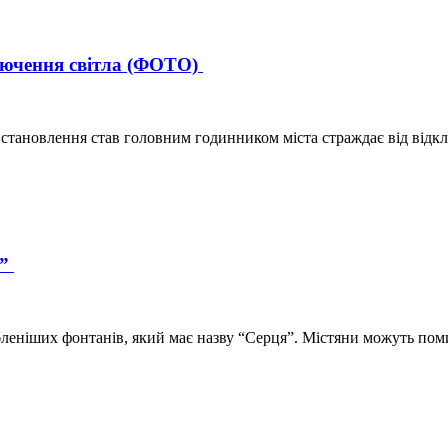
лючення світла (ФОТО)
встановлення став головним годинником міста страждає від відк
я”
бленіших фонтанів, який має назву “Серця”. Містяни можуть пом