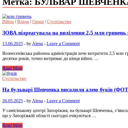
Метка: БУЛЬВАР ШЕВЧЕНК
Війна
/
Влада
/
Гроші
/
Суспільство
ЗОВА відреагувала на виділення 2,5 млн гривень
13.06.2025
-
by
Alena
-
Leave a Comment
Вознесенівська районна адміністрація хоче витратити 2,5 млн 
десятки років, точно витримає до кінця війни. …
Read More
Суспільство
На бульварі Шевченка висадили алею буків (ФО
26.05.2025
-
by
Alena
-
Leave a Comment
У самісінькому центрі Запоріжжя, на бульварі Шевченка, з’явил
що у Запорізькій області сьогодні очікуються …
Read More