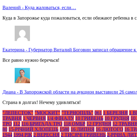
Валений
-
Куда жаловаться, если…
Куда в Запорожье куда пожаловаться, если обижают ребенка в с
Екатерина
-
Губернатор Виталий Боговин записал обращение к
Все равно нужно беречься!
Диана
-
В Запорожской области на аукцион выставили 26 само
Страна в долгах! Нечему удивляться!
"ЛЕПЕСТОК"
"МОСКИТ"
"ТЕРНОПІЛЬ"
061
1 БЕРЕЗНЯ
1 
ТРАВНЯ
1 ЧЕРВНЯ
1/4 ФІНАЛУ
10 ГРИВЕНЬ
10 ГРУДНЯ
10
ТРО
112
116 БРИГАДА ТРО
118 ОМБР
12 ГРУДНЯ
12 ТРАВН
80
15-РІЧНИЙ ХЛОПЕЦЬ
1580
16 ЛИПНЯ
16 ЛЮТОГО
16 Т
1944
1994 РІК
2 ВЕРЕСНЯ
2 ТИСЯЧІ ГРИВЕНЬ
2-РІЧНА ДИ