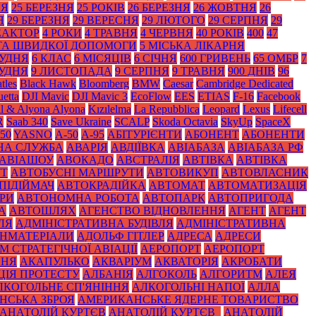
НЯ
25 БЕРЕЗНЯ
25 РОКІВ
26 БЕРЕЗНЯ
26 ЖОВТНЯ
26
Я
29 БЕРЕЗНЯ
29 ВЕРЕСНЯ
29 ЛЮТОГО
29 СЕРПНЯ
29
ЕАКТОР
4 РОКИ
4 ТРАВНЯ
4 ЧЕРВНЯ
40 РОКІВ
400
47
 ТА ШВИДКОЇ ДОПОМОГИ
5 МІСЬКА ЛІКАРНЯ
РУДНЯ
6 КЛАС
6 МІСЯЦІВ
6 СІЧНЯ
600 ГРИВЕНЬ
65 ОМБР
7
РУДНЯ
9 ЛИСТОПАДА
9 СЕРПНЯ
9 ТРАВНЯ
900 ДНІВ
96
tles
Black Нawk
Bloomberg
BMW
Caesar
Cambridge Dedicated
etta
DJI Mavic
DJI Mavic 3
EcoFlow
EES
ETIAS
F-16
Facebook
il & Alyona Alyona
Kızılelma
La Repubblica
Leopard
Lexus
Lifecell
R
Saab 340
Save Ukraine
SCALP
Skoda Octavia
SkyUp
SpaceX
50
YASNO
А-50
А-95
АБІТУРІЄНТИ
АБОНЕНТ
АБОНЕНТИ
НА СЛУЖБА
АВАРІЯ
АВДІЇВКА
АВІАБАЗА
АВІАБАЗА РФ
АВІАШОУ
АВОКАДО
АВСТРАЛІЯ
АВТІВКА
АВТІВКА
УТ
АВТОБУСНІ МАРШРУТИ
АВТОВИКУП
АВТОВЛАСНИК
ПІДІЙМАЧ
АВТОКРАДІЙКА
АВТОМАТ
АВТОМАТИЗАЦІЯ
РИ
АВТОНОМНА РОБОТА
АВТОПАРК
АВТОПРИГОДА
А
АВТОШЛЯХ
АГЕНСТВО ВІДНОВЛЕННЯ
АГЕНТ
АГЕНТ
ЛЯ
АДМІНІСТРАТИВНА БУДІВЛЯ
АДМІНІСТРАТИВНА
НМАТЕРІАЛИ
АДОЛЬФ ГІТЛЕР
АДРЕСА
АДРЕСИ
 СТРАТЕГІЧНОЇ АВІАЦІЇ
АЕРОПОРТ
АЕРОПОРТ
ННЯ
АКАПУЛЬКО
АКВАРІУМ
АКВАТОРІЯ
АКРОБАТИ
ЦІЯ ПРОТЕСТУ
АЛБАНІЯ
АЛГОКОЛЬ
АЛГОРИТМ
АЛЕЯ
ЛКОГОЛЬНЕ СП'ЯНІННЯ
АЛКОГОЛЬНІ НАПОЇ
АЛЛА
НСЬКА ЗБРОЯ
АМЕРИКАНСЬКЕ ЯДЕРНЕ ТОВАРИСТВО
АНАТОЛІЙ КУРТЄВ
АНАТОЛІЙ КУРТЄВ_
АНАТОЛІЙ