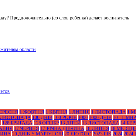
аду? Предположительно (со слов ребенка) делает воспитатель
 жителям области
летов
ВЕРЕСНЯ
1 ЖОВТНЯ
1 КВІТНЯ
1 ЛИПНЯ
1 ЛИСТОПАДА
1 М
 ЛИСТОПАДА
100 ДНІВ
100 РОКІВ
1000
1000 ДНІВ
101 ГІМН
Я
128 БРИГАДА
128 ОГШБР
13 ДІТЕЙ
13 ЛИСТОПАДА
14 БЕ
РАВНЯ
17 ЧЕРВНЯ
17-РІЧНА ДІВЧИНА
18 ЛИПНЯ
18 МІСЯЦІ
ТИНА
20 ДНІВ У МАРІУПОЛІ
20 ЛЮТОГО
2023 РІК
2024
2024 