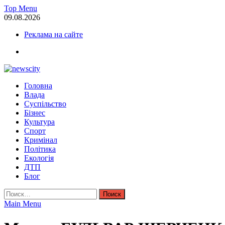
Skip
Top Menu
to
09.08.2026
content
Реклама на сайте
facebook
NewsCity — свежие новости Запорожья сегодня
Головна
Новости Запорожья и Запорожской области сегодня. События За
Влада
Суспільство
Бізнес
Культура
Спорт
Кримінал
Політика
Екологія
ДТП
Блог
Найти:
Main Menu