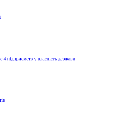
а
е 4 підприємств у власність держави
тів