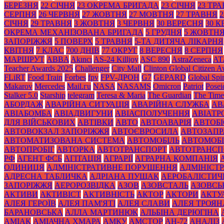
БЕРЕЗНЯ
22 СІЧНЯ
23 ОКРЕМА БРИГАДА
23 СІЧНЯ
23 ТР
СЕРПНЯ
26 ЧЕРВНЯ
27 ЖОВТНЯ
27 МОВТНЯ
27 ТРАВНЯ
2
СІЧНЯ
29 ТРАВНЯ
3 ЖОВТНЯ
3 ЧЕРВНЯ
30 ВЕРЕСНЯ
30 К
ОКРЕМА МЕХАНІЗОВАНА БРИГАДА
5 ГРУДНЯ
5 ЖОВТН
ЗАПОРІЖЖЯ
5 ПОВЕРХ
5 ТРАВНЯ
5-ТА ДИТЯЧА ЛІКАРНЯ
КВІТНЯ
7 КЛАС
700 ДНІВ
77 ОКРУГ
8 ВЕРЕСНЯ
8 СЕРПНЯ
МАРШРУТ
ABBA
Akıncı
AS-24 Killjoy
ASC 890
AstraZeneca
AT
Teacher Awards 2025
Challenger
City Mall
Clinton Global Citizen 
FLiRT
Food Train
Forbes
fpv
FPV-ДРОН
G7
GEPARD
Global Spir
Makarov
Mercedes
Mаil.гu
NASA
NASAMS
Omicron
Patriot
Posei
Stalker 5.0
Starship
telegram
Teresa & Maria
The Guardian
The Time
АБОРДАЖ
АВАРІЙНА СИТУАЦІЯ
АВАРІЙНА СЛУЖБА
АВ
АВІАБОМБА
АВІАДВИГУНИ
АВІАСПОЛУЧЕННЯ
АВІАТ
ДЛЯ ВІЙСЬКОВИХ
АВТІВКИ
АВТО
АВТОАВАРІЯ
АВТОБІ
АВТОВОКЗАЛ ЗАПОРІЖЖЯ
АВТОЄВРОСИЛА
АВТОЗАПР
АВТОМАТИЗОВАНА СИСТЕМА
АВТОМОБІЛЬ
АВТОМОБІ
АВТОПРОБІГ
АВТОРКА
АВТОТРАНСПОРТ
АВТОТРАНСП
РФ
АГЕНТ ФСБ
АГІТАЦІЯ
АГРАРІЇ
АГРАРНА КОМПАНІЯ
ОДИНИЦЯ
АДМІНІСТРАТИВНЕ ПОРУШЕННЯ
АДМІНІСТ
АДРЕСНА ТАБЛИЧКА
АДРІАНА ПУЩАК
АЕРОБАЛІСТИЧ
ЗАПОРІЖЖЯ
АЕРОРОЗВІДКА
АЗОВ
АЗОВСТАЛЬ
АЗОВСЬ
АКТИВИ
АКТИВІСТ
АКТИВНІСТЬ
АКТОР
АКТОРИ
АКТУ
АЛЕЯ ГЕРОЇВ
АЛЕЯ ПАМ'ЯТІ
АЛЕЯ СЛАВИ
АЛЕЯ ТРОЯН
БАРАНОВСЬКА
АЛЛА МАРТИНЮК
АЛЬБІНА ДЕРЮГІНА
АМІАК
АМІАЧНА ХМАРА
АМКУ
АМСТОР
АН-72
АНАЛІЗ