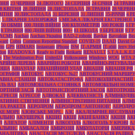
АВНЯ
23 ЧЕРВНЯ
24 ЛЮТОГО
24 СЕРПНЯ
24 СІЧНЯ
24 ТРАВ
8 КВІТНЯ
28 ЛИПНЯ
28 ЛИСТОПАДА
28 ТРАВНЯ
28 ЧЕРВН
ВІТНЯ
30 ЛИСТОПАДА
31 БЕРЕЗНЯ
31 ЛИПНЯ
35-РІЧЧЯ
4 Р
Я
5 ЛІКАРНЯ ЗАПОРІЖЖЯ
5 МІСЬКА ЛІКАРНЯ ЕКСТРЕНОЇ
50 ОБМІН
500 ДНІВ ВІЙНИ
500 КІЛОМЕТРІВ
500 РОКІВ
6 Г
8 ТРАВНЯ
800 ДНІВ ВІЙНИ
800+
81 ШКОЛА
9 БЕРЕЗНЯ
9 Г
ACMS
Auchan
Auchan Україна
BAD-2 robotic
Baykar
Bayraktar
Bea
Award
Cobra
Common Reporting Standart
COVID-19
DAAD
David Gu
its
GPS
HIMARS
Instagram
iPhone
ISW
IT-АРМІЯ
IT-збій
Jerry He
don
READOVKA
Ready to Fight
Reikartz
RENAULT
S.T.A.L.K.E.
s
The Washington Post
United24
Volkswagen
Windows
WOG
WTA 2
АРІЙНІ ДЕРЕВА
АВАРІЙНІ РОБОТИ
АВАРІЙНО-РЯТУВАЛЬ
РОЩА
АВІАУДАР
АВІАЦІЙНИЙ УДАР
АВІАЦІЯ
АВІАЦІЯ РФ
ОГРАФІЯ
АВТОБУС
АВТОБУС №27
АВТОБУСНИЙ МАРШР
АВНА СТАНЦІЯ
АВТОКАТАСТРОФА
АВТОКОЛІНЧАСТИЙ 
ЛЬ ВАЗ
АВТОМОБІЛЬНА СТОЯНКА
АВТОМОБІЛЬНІ НОМЕ
ОРТНИЙ ЗАСІБ
АВТОТРАНСПОРТНИЙ ЗАСОБ
АВТОТРОЩ
АГРЕСІЯ
АГРЕСОР
АДВОКАТ
АДЕКВАТНІСТЬ
АДМІНБУДІВ
РАТИВНЕ СТЯГНЕННЯ
АДМІНІСТРАТИВНІ ПИТАННЯ
АДМІ
НА РАКЕТА
АЕРОДРОМ
АЕРОДРОМ "АНТОНОВ"
АЕРОДРОМ
КЕ МОРЕ
АЗОВСЬКЕ МОРЕ_
АЗС
АКАДЕМІЧНЕ ВЕСЛУВА
АЛЬНО
АКУШЕРКА
АКЦИЗ
АКЦІЇ
АКЦІЇ БАНКУ
АКЦІЯ
АК
Д
АЛІГАТОР
АЛІМЕНТИ
АЛКОГОЛЬ
АЛКОГОЛЬ У КРОВІ
А
АЛЬЯНС
АМБАСАДОР
АМБРОЗІЯ
АМБУЛАТОРІЯ
АМЕРИКА
АНАЛІТИКА
АНАСТАСІЯ МЄТЄЛЄВА
АНАСТАСІЯ РАДІНА