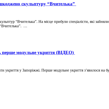
пошкоджено скульптуру “Вчителька”
кульптур “Вчителька”. На місце прибули спеціалісти, які зайня
и “Вчителька”. …
ь перше модульне укриття (ВІДЕО)
дати укриття у Запоріжжі. Перше модульне укриття з’явилося на 