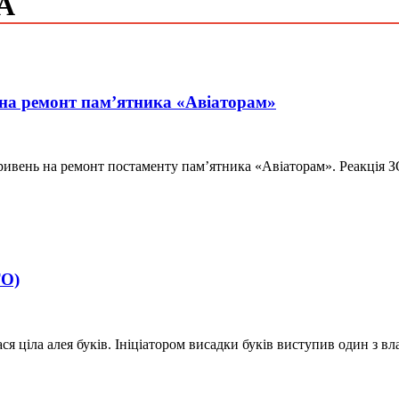
А
 на ремонт пам’ятника «Авіаторам»
гривень на ремонт постаменту пам’ятника «Авіаторам». Реакція З
ТО)
ася ціла алея буків. Ініціатором висадки буків виступив один з 