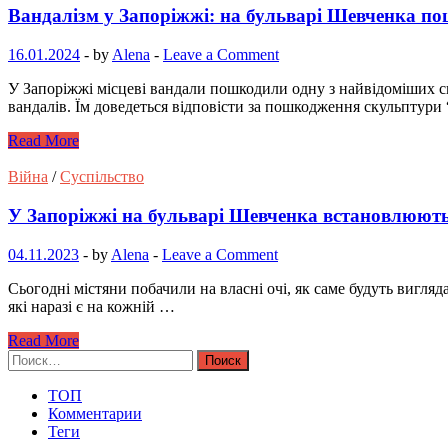
Вандалізм у Запоріжжі: на бульварі Шевченка 
16.01.2024
-
by
Alena
-
Leave a Comment
У Запоріжжі місцеві вандали пошкодили одну з найвідоміших с
вандалів. Їм доведеться відповісти за пошкодження скульптур
Read More
Війна
/
Суспільство
У Запоріжжі на бульварі Шевченка встановлюют
04.11.2023
-
by
Alena
-
Leave a Comment
Сьогодні містяни побачили на власні очі, як саме будуть вигля
які наразі є на кожній …
Read More
Найти:
ТОП
Комментарии
Теги