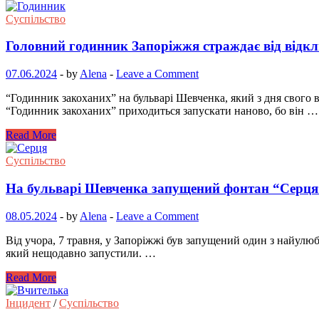
Суспільство
Головний годинник Запоріжжя страждає від відк
07.06.2024
-
by
Alena
-
Leave a Comment
“Годинник закоханих” на бульварі Шевченка, який з дня свого 
“Годинник закоханих” приходиться запускати наново, бо він …
Read More
Суспільство
На бульварі Шевченка запущений фонтан “Серц
08.05.2024
-
by
Alena
-
Leave a Comment
Від учора, 7 травня, у Запоріжжі був запущений один з найулю
який нещодавно запустили. …
Read More
Інцидент
/
Суспільство