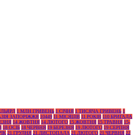
ІЛЬЯРД
1 МЛН ГРИВЕНЬ
1 СІЧНЯ
1 ТИСЯЧА ГРИВЕНЬ
1
АЗІЯ ЗАПОРІЖЖЯ
10449
11 МІСЯЦІВ
11 РОКІВ
110 БРИГАДА
РЕЗНЯ
14 ЖОВТНЯ
14 ЛЮТОГО
15 ЖОВТНЯ
15 ТРАВНЯ
15-
В
18 ОСІБ
18 ЧЕРВНЯ
19 БЕРЕЗНЯ
19 ЛЮТОГО
19 СЕРПНЯ
РІК
21 ГРУДНЯ
21 ЛИСТОПАДА
21 ЛЮТОГО
21 ЧЕРВНЯ
22