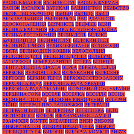
ВАСИЛЬ МАЛЮК
ВАСИЛЬ СТУС
ВАСИЛЬ ФУРМАН
ВАСЮК
ВАТАЖОК
ВАТИКАН
ВАШИНГТОН
ВБИВСТВО
ВБИВСТВО УКРАЇНЦЯ
ВБИВЦІ
ВБИВЦЯ
ВБИТІ
ВБОЛІВАЛЬНИКИ
ВВІЧЛИВІСТЬ
ВВС
ВДАЧНІСТЬ
ВДОСКОНАЛЕННЯ
ВДЯЧНІСТЬ
ВЕДМІДЬ
ВЕЙП
ВЕЛИКА БРИТАНІЯ
ВЕЛИКА ВІТЧИЗНЯНА ВІЙНА
ВЕЛИКА РЕСТАВРАЦІЯ
ВЕЛИКДЕНЬ
ВЕЛИКЕ
БУДІВНИЦТВО
ВЕЛИКИЙ ЛУГ
ВЕЛИКИЙ ПІСТ
ВЕЛИКИЙ ТРИЗУБ
ВЕЛИКОБРИТАНІЯ
ВЕЛИКОДНІ
СВЯТА
ВЕЛИКОДНІЙ КОШИК
ВЕЛОПОЛІЦІЯ
ВЕЛОСИПЕДИСТ
ВЕЛОСИПЕДИСТИ
ВЕЛЬТУМ-
ЗАПОРІЖЖЯ
ВЕМІР ДАВИТЯН
ВЕНЕРА
ВЕНЕЦІЯ
ВЕНТИЛЯЦІЙНА ШАХТА
ВЕРБА
ВЕРБНА НЕДІЛЯ
ВЕРБОВЕ
ВЕРБОВІ ГІЛКИ
ВЕРБУВАННЯ
ВЕРЕСЕНЬ
ВЕРТОЛІТ
ВЕРХНЯ ТЕРСА
ВЕРХОВЕНСТВО ЗАКОНУ
ВЕРХОВНА РАДА
ВЕРХОВНА РАДА УКРАЇНИ
ВЕРХОВНА РАДА УКРАЇНИ_
ВЕРХОВНИЙ СУД УКРАЇНИ
ВЕРШИНА ГОРИ
ВЕСЕЛЕ
ВЕСЕЛКА
ВЕСІЛЛЯ
ВЕСНА
ВЕСНЯНА ПОГОДА
ВЕСНЯНЕ РІВНОДЕННЯ
ВЕТЕРАН
ВІЙНИ
ВЕТЕРАН ПРО. ЗАПОРІЖЖЯ
ВЕТЕРАНИ
ВЕТЕРАНИ ВІЙНИ
ВЕТЕРИНАР
ВЕТКЛІНІКА
ВЕТО
ВЕТПАСПОРТ
ВЕЧЕРЯ
ВЖАНУВАННЯ ПАМ'ЯТІ
ВЗАЇМОДІЯ
ВЗУТТЯ
ВИБАЧЕННЯ
ВИБІР
ВИБОРИ
ВИБОРИ НА ТОТ
ВИБОРИ ПРЕЗИДЕНТА
ВИБОРИ
ПРЕЗИДЕНТА РФ
ВИБОРЦІ
ВИБОРЧА КОМІСІЯ
ВИБУХ