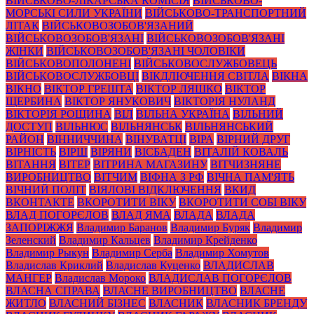
ВІЙСЬКОВО-ЛІКАРСЬКА КОМІСІЯ
ВІЙСЬКОВО-
МОРСЬКІ СИЛИ УКРАЇНИ
ВІЙСЬКОВО-ТРАНСПОРТНИЙ
ЛІТАК
ВІЙСЬКОВОЗОБОВ'ЯЗАНИЙ
ВІЙСЬКОВОЗОБОВ'ЯЗАНІ
ВІЙСЬКОВОЗОБОВ'ЯЗАНІ
ЖІНКИ
ВІЙСЬКОВОЗОБОВ'ЯЗАНІ ЧОЛОВІКИ
ВІЙСЬКОВОПОЛОНЕНІ
ВІЙСЬКОВОСЛУЖБОВЕЦЬ
ВІЙСЬКОВОСЛУЖБОВЦІ
ВІКДЛЮЧЕННЯ СВІТЛА
ВІКНА
ВІКНО
ВІКТОР ГРЕШТА
ВІКТОР ЛЯШКО
ВІКТОР
ЩЕРБИНА
ВІКТОР ЯНУКОВИЧ
ВІКТОРІЯ НУЛАНД
ВІКТОРІЯ РОЩИНА
ВІЛ
ВІЛЬНА УКРАЇНА
ВІЛЬНИЙ
ДОСТУП
ВІЛЬНЮС
ВІЛЬНЯНСЬК
ВІЛЬНЯНСЬКИЙ
РАЙОН
ВІННИЧЧИНА
ВІНУВАТЦІ
ВІРА
ВІРНИЙ ДРУГ
ВІРНІСТЬ
ВІРШ
ВІРЯНИ
ВІСБАДЕН
ВІТАЛІЙ КОВАЛЬ
ВІТАННЯ
ВІТЕР
ВІТРИНА МАГАЗИНУ
ВІТЧИЗНЯНЕ
ВИРОБНИЦТВО
ВІТЧИМ
ВІФНА З РФ
ВІЧНА ПАМ'ЯТЬ
ВІЧНИЙ ПОЛІТ
ВІЯЛОВІ ВІДКЛЮЧЕННЯ
ВКИД
ВКОНТАКТЕ
ВКОРОТИТИ ВІКУ
ВКОРОТИТИ СОБІ ВІКУ
ВЛАД ПОГОРЄЛОВ
ВЛАД ЯМА
ВЛАДА
ВЛАДА
ЗАПОРІЖЖЯ
Владимир Баранов
Владимир Буряк
Владимир
Зеленский
Владимир Кальцев
Владимир Крейденко
Владимир Рыкун
Владимир Серба
Владимир Хомутов
Владислав Криклий
Владислав Куценко
ВЛАДИСЛАВ
МАНГЕР
Владислав Мороко
ВЛАДИСЛАВ ПОГОРЄЛОВ
ВЛАСНА СПРАВА
ВЛАСНЕ ВИРОБНИЦТВО
ВЛАСНЕ
ЖИТЛО
ВЛАСНИЙ БІЗНЕС
ВЛАСНИК
ВЛАСНИК БРЕНДУ