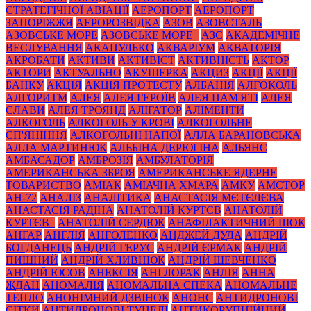
СТРАТЕГІЧНОЇ АВІАЦІЇ
АЕРОПОРТ
АЕРОПОРТ
ЗАПОРІЖЖЯ
АЕРОРОЗВІДКА
АЗОВ
АЗОВСТАЛЬ
АЗОВСЬКЕ МОРЕ
АЗОВСЬКЕ МОРЕ_
АЗС
АКАДЕМІЧНЕ
ВЕСЛУВАННЯ
АКАПУЛЬКО
АКВАРІУМ
АКВАТОРІЯ
АКРОБАТИ
АКТИВИ
АКТИВІСТ
АКТИВНІСТЬ
АКТОР
АКТОРИ
АКТУАЛЬНО
АКУШЕРКА
АКЦИЗ
АКЦІЇ
АКЦІЇ
БАНКУ
АКЦІЯ
АКЦІЯ ПРОТЕСТУ
АЛБАНІЯ
АЛГОКОЛЬ
АЛГОРИТМ
АЛЕЯ
АЛЕЯ ГЕРОЇВ
АЛЕЯ ПАМ'ЯТІ
АЛЕЯ
СЛАВИ
АЛЕЯ ТРОЯНД
АЛІГАТОР
АЛІМЕНТИ
АЛКОГОЛЬ
АЛКОГОЛЬ У КРОВІ
АЛКОГОЛЬНЕ
СП'ЯНІННЯ
АЛКОГОЛЬНІ НАПОЇ
АЛЛА БАРАНОВСЬКА
АЛЛА МАРТИНЮК
АЛЬБІНА ДЕРЮГІНА
АЛЬЯНС
АМБАСАДОР
АМБРОЗІЯ
АМБУЛАТОРІЯ
АМЕРИКАНСЬКА ЗБРОЯ
АМЕРИКАНСЬКЕ ЯДЕРНЕ
ТОВАРИСТВО
АМІАК
АМІАЧНА ХМАРА
АМКУ
АМСТОР
АН-72
АНАЛІЗ
АНАЛІТИКА
АНАСТАСІЯ МЄТЄЛЄВА
АНАСТАСІЯ РАДІНА
АНАТОЛІЙ КУРТЄВ
АНАТОЛІЙ
КУРТЄВ_
АНАТОЛІЙ СЕРДЮК
АНАФІЛАКТИЧНИЙ ШОК
АНГАР
АНГЛІЯ
АНГОЛЕНКО
АНДЖЕЙ ДУДА
АНДРІЙ
БОГДАНЕЦЬ
АНДРІЙ ГЕРУС
АНДРІЙ ЄРМАК
АНДРІЙ
ПИШНИЙ
АНДРІЙ ХЛИВНЮК
АНДРІЙ ШЕВЧЕНКО
АНДРІЙ ЮСОВ
АНЕКСІЯ
АНІ ЛОРАК
АНЛІЯ
АННА
ЖДАН
АНОМАЛІЯ
АНОМАЛЬНА СПЕКА
АНОМАЛЬНЕ
ТЕПЛО
АНОНІМНИЙ ДЗВІНОК
АНОНС
АНТИДРОНОВІ
СІТКИ
АНТИДРОНОВІ ТУНЕЛІ
АНТИКОРУПЦІЙНИЙ