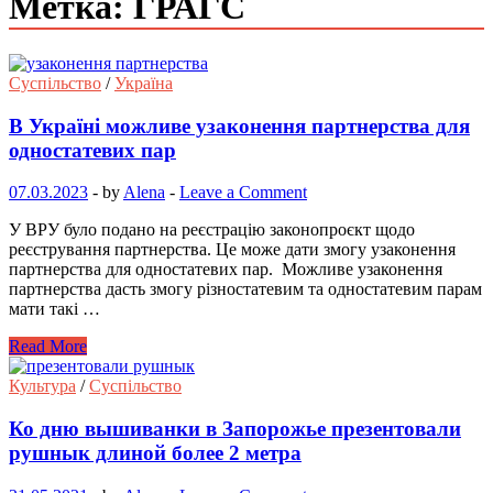
Метка: ГРАГС
Суспільство
/
Україна
В Україні можливе узаконення партнерства для
одностатевих пар
07.03.2023
-
by
Alena
-
Leave a Comment
У ВРУ було подано на реєстрацію законопроєкт щодо
реєстрування партнерства. Це може дати змогу узаконення
партнерства для одностатевих пар. Можливе узаконення
партнерства дасть змогу різностатевим та одностатевим парам
мати такі …
Read More
Культура
/
Суспільство
Ко дню вышиванки в Запорожье презентовали
рушнык длиной более 2 метра