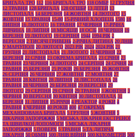
БРИГАДА ТРО
112
116 БРИГАДА ТРО
118 ОМБР
12 ГРУДНЯ
12 ТРАВНЯ
128 БРИГАДА
128 ОГШБР
13 ДІТЕЙ
13
ЛИСТОПАДА
14 БЕРЕЗНЯ
14 ЖОВТНЯ
14 ЛЮТОГО
15
ЖОВТНЯ
15 ТРАВНЯ
15-80
15-РІЧНИЙ ХЛОПЕЦЬ
1580
16
ЛИПНЯ
16 ЛЮТОГО
16 ТРАВНЯ
17 ЧЕРВНЯ
17-РІЧНА
ДІВЧИНА
18 ЛИПНЯ
18 МІСЯЦІВ
18 ОСІБ
18 ЧЕРВНЯ
19
БЕРЕЗНЯ
19 ЛЮТОГО
19 СЕРПНЯ
1944
1994 РІК
2
ВЕРЕСНЯ
2 ТИСЯЧІ ГРИВЕНЬ
2-РІЧНА ДИТИНА
20 ДНІВ
У МАРІУПОЛІ
20 ЛЮТОГО
2023 РІК
2024
2024 РІК
21
ГРУДНЯ
21 ЛИСТОПАДА
21 ЛЮТОГО
21 ЧЕРВНЯ
22
БЕРЕЗНЯ
22 СІЧНЯ
23 ОКРЕМА БРИГАДА
23 СІЧНЯ
23
ТРАВНЯ
23 ЧЕРВНЯ
24 ЛЮТОГО
24 СЕРПНЯ
24 СІЧНЯ
24
ТРАВНЯ
25 БЕРЕЗНЯ
25 РОКІВ
26 БЕРЕЗНЯ
26 ЖОВТНЯ
26 СЕРПНЯ
26 ЧЕРВНЯ
27 ЖОВТНЯ
27 МОВТНЯ
27
ТРАВНЯ
28 КВІТНЯ
28 ЛИПНЯ
28 ЛИСТОПАДА
28
ТРАВНЯ
28 ЧЕРВНЯ
29 БЕРЕЗНЯ
29 ВЕРЕСНЯ
29
ЛЮТОГО
29 СЕРПНЯ
29 СІЧНЯ
29 ТРАВНЯ
3 ЖОВТНЯ
3
ЧЕРВНЯ
30 ВЕРЕСНЯ
30 КВІТНЯ
30 ЛИСТОПАДА
31
БЕРЕЗНЯ
31 ЛИПНЯ
35-РІЧЧЯ
4 РЕАКТОР
4 РОКИ
4
ТРАВНЯ
4 ЧЕРВНЯ
40 РОКІВ
400
47 ОКРЕМА
МЕХАНІЗОВАНА БРИГАДА
5 ГРУДНЯ
5 ЖОВТНЯ
5
ЛІКАРНЯ ЗАПОРІЖЖЯ
5 МІСЬКА ЛІКАРНЯ ЕКСТРЕНОЇ
ТА ШВИДКОЇ ДОПОМОГИ
5 МІСЬКА ЛІКАРНЯ
ЗАПОРІЖЖЯ
5 ПОВЕРХ
5 ТРАВНЯ
5-ТА ДИТЯЧА
ЛІКАРНЯ
50 ОБМІН
500 ДНІВ ВІЙНИ
500 КІЛОМЕТРІВ
500