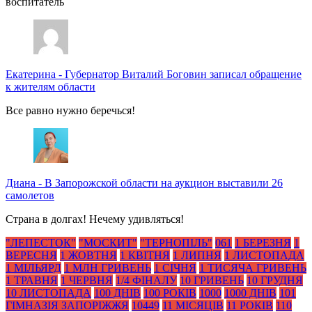
воспитатель
Екатерина
-
Губернатор Виталий Боговин записал обращение
к жителям области
Все равно нужно беречься!
Диана
-
В Запорожской области на аукцион выставили 26
самолетов
Страна в долгах! Нечему удивляться!
"ЛЕПЕСТОК"
"МОСКИТ"
"ТЕРНОПІЛЬ"
061
1 БЕРЕЗНЯ
1
ВЕРЕСНЯ
1 ЖОВТНЯ
1 КВІТНЯ
1 ЛИПНЯ
1 ЛИСТОПАДА
1 МІЛЬЯРД
1 МЛН ГРИВЕНЬ
1 СІЧНЯ
1 ТИСЯЧА ГРИВЕНЬ
1 ТРАВНЯ
1 ЧЕРВНЯ
1/4 ФІНАЛУ
10 ГРИВЕНЬ
10 ГРУДНЯ
10 ЛИСТОПАДА
100 ДНІВ
100 РОКІВ
1000
1000 ДНІВ
101
ГІМНАЗІЯ ЗАПОРІЖЖЯ
10449
11 МІСЯЦІВ
11 РОКІВ
110