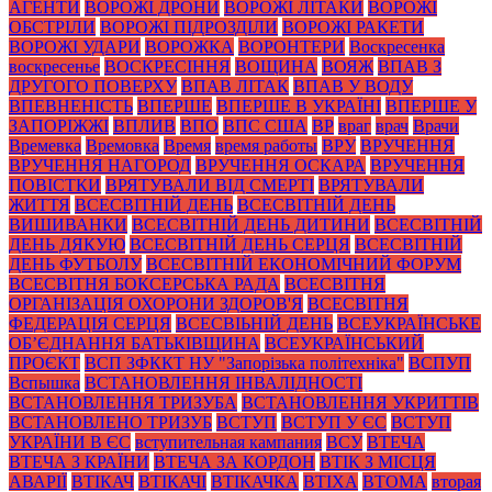
АГЕНТИ
ВОРОЖІ ДРОНИ
ВОРОЖІ ЛІТАКИ
ВОРОЖІ
ОБСТРІЛИ
ВОРОЖІ ПІДРОЗДІЛИ
ВОРОЖІ РАКЕТИ
ВОРОЖІ УДАРИ
ВОРОЖКА
ВОРОНТЕРИ
Воскресенка
воскресенье
ВОСКРЕСІННЯ
ВОЩИНА
ВОЯЖ
ВПАВ З
ДРУГОГО ПОВЕРХУ
ВПАВ ЛІТАК
ВПАВ У ВОДУ
ВПЕВНЕНІСТЬ
ВПЕРШЕ
ВПЕРШЕ В УКРАЇНІ
ВПЕРШЕ У
ЗАПОРІЖЖІ
ВПЛИВ
ВПО
ВПС США
ВР
враг
врач
Врачи
Времевка
Времовка
Время
время работы
ВРУ
ВРУЧЕННЯ
ВРУЧЕННЯ НАГОРОД
ВРУЧЕННЯ ОСКАРА
ВРУЧЕННЯ
ПОВІСТКИ
ВРЯТУВАЛИ ВІД СМЕРТІ
ВРЯТУВАЛИ
ЖИТТЯ
ВСЕСВІТНІЙ ДЕНЬ
ВСЕСВІТНІЙ ДЕНЬ
ВИШИВАНКИ
ВСЕСВІТНІЙ ДЕНЬ ДИТИНИ
ВСЕСВІТНІЙ
ДЕНЬ ДЯКУЮ
ВСЕСВІТНІЙ ДЕНЬ СЕРЦЯ
ВСЕСВІТНІЙ
ДЕНЬ ФУТБОЛУ
ВСЕСВІТНІЙ ЕКОНОМІЧНИЙ ФОРУМ
ВСЕСВІТНЯ БОКСЕРСЬКА РАДА
ВСЕСВІТНЯ
ОРГАНІЗАЦІЯ ОХОРОНИ ЗДОРОВ'Я
ВСЕСВІТНЯ
ФЕДЕРАЦІЯ СЕРЦЯ
ВСЕСВІЬНІЙ ДЕНЬ
ВСЕУКРАЇНСЬКЕ
ОБ’ЄДНАННЯ БАТЬКІВЩИНА
ВСЕУКРАЇНСЬКИЙ
ПРОЄКТ
ВСП ЗФККТ НУ "Запорізька політехніка"
ВСПУП
Вспышка
ВСТАНОВЛЕННЯ ІНВАЛІДНОСТІ
ВСТАНОВЛЕННЯ ТРИЗУБА
ВСТАНОВЛЕННЯ УКРИТТІВ
ВСТАНОВЛЕНО ТРИЗУБ
ВСТУП
ВСТУП У ЄС
ВСТУП
УКРАЇНИ В ЄС
вступительная кампания
ВСУ
ВТЕЧА
ВТЕЧА З КРАЇНИ
ВТЕЧА ЗА КОРДОН
ВТІК З МІСЦЯ
АВАРІЇ
ВТІКАЧ
ВТІКАЧІ
ВТІКАЧКА
ВТІХА
ВТОМА
вторая