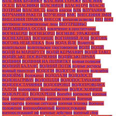
ВЛАСНИК БУДИНКУ
ВЛАСНИК ГАРАЖУ
ВЛАСНИК
ОСЕЛІ
ВЛАСНИКИ
ВЛАСНИЦЯ
ВЛАСНІ ОЧІ
ВЛАСНІ
ПОТРЕБИ
ВЛАСНІСТЬ
власть
власюк
ВЛК
ВЛУЧАННЯ
ВЛУЧАННЯ РАКЕТИ
ВЛУЧЕННЯ
ВМС
ВНЕСЕННЯ ЗМІН
ВНЕСЕННЯ ПРАВОК
ВНЕСОК
внешняя разведка
ВНЗ
ВНО
внутренне перемещенные лица
ВНУТРІШНЬО
ПЕРЕМІЩЕНА ОСОБА
вовлечение в проституцию
ВОГНЕБЕРЦІ
ВОГНЕБОРЦІ
ВОГНЕВЕ УРАЖЕННЯ
ВОГНЕХРЕЩА
ВОГНИЩЕ
ВОГНЯНИЙ ДОЩ
ВОГОНЬ
ВОГОНЬ НЕБЕЗПЕКА
Вода
ВОДА ЙДЕ
Водитель
водительские
водительское удостоверение
ВОДІЇ
ВОДІЙ
ВОДІЙ 84 МАРШРУТУ
ВОДІЙ КЕРМАНИЧ
ВОДІЙ ТАКСІ
ВОДІЙСЬКЕ ПОСВІДЧЕННЯ
ВОДІЙСЬКІ ПРАВА
ВОДІННЯ
ВОДІННЯ НА ПІДПИТКУ
водная полиция
ВОДНИЙ БАЛАНС
ВОДНИЙ ПОТІК
водные ресурсы
водный транспорт
ВОДОГІН
ВОДОГОН
водоем
водозабор
ВОДОЙМА
Водоканал
ВОДОЛАЗИ
ВОДОЛОСТІ
ВОДОНАГРІВАЧ
ВОДОПІЛЛЯ
ВОДОПОСТАЧАННЯ
ВОДОПОСТАЧЯННЯ
ВОДОПРОВІД
ВОДОПРОВІДНА
ГАЛУЗЬ
водопровод
Водоснабжение
ВОДОСХОВИЩЕ
ВОДОХРЕЩА
ВОДОХРЕЩЕ
Военбуд
военкомат
военная
база
военная обстановка
военная помощь
Военная
прокуратура
военная ситуация
военная техника
Военное
положение
военнообязанный
военнослужащие
военнослужащий рф
военные действия
военный сбор