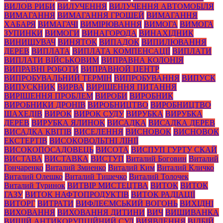
ВИЛОВ РИБИ
ВИЛУЧЕННЯ
ВИЛУЧЕННЯ АВТОМОБІЛЯ
ВИМАГАННЯ
ВИМАГАННЯ ГРОШЕЙ
ВИМАГАННЯ
ХАБАРЯ
ВИМАГАЧІ
ВИМІРЮВАННЯ
ВИМОГА
ВИМОГА
ЗУПИНКИ
ВИМОГИ
ВИНАГОРОДА
ВИНАХІДНИК
ВИНИЩУВАЧ
ВИНЯТОК
ВИПАДОК
ВИПИЛЮВАННЯ
ДЕРЕВ
ВИПЛАТА
ВИПЛАТА КОМПЕНСАЦІЇ
ВИПЛАТИ
ВИПЛАТИ ВІЙСЬКОВИМ
ВИПРАВНА КОЛОНІЯ
ВИПРАВНІ РОБОТИ
ВИПРАВНОЙ ЦЕНТР
ВИПРОБУВАЛЬНИЙ ТЕРМІН
ВИПРОБУВАННЯ
ВИПУСК
ВИПУСКНИК
ВИРВА
ВИРІШЕННЯ ПИТАННЯ
ВИРІШЕННЯ ПРОБЛЕМ
ВИРОБИ
ВИРОБНИК
ВИРОБНИКИ ДРОНІВ
ВИРОБНИЦТВО
ВИРОБНИЦТВО
ШАХЕДІВ
ВИРОК
ВИРОК СУДУ
ВИРУБКА
ВИРУБКА
ДЕРЕВ
ВИРУБКА ЯЛИНОК
ВИСАДКА
ВИСАДКА ДЕРЕВ
ВИСАДКА КВІТІВ
ВИСЕЛЕННЯ
ВИСНОВОК
ВИСНОВОК
ЕКСТЕРТІВ
ВИСОКОВОЛЬТНІ ЛІНІЇ
ВИСОКОПОСАДОВЕЦЬ
ВИСОТА
ВИСПУП ГУРТУ СКАЙ
ВИСТАВА
ВИСТАВКА
ВИСТУП
Виталий Боговин
Виталий
Гончаренко
Виталий Змиенко
Виталий Ким
Виталий Кличко
Виталий Олешко
Виталий Тишечко
Виталий Толочек
Виталий Туринок
ВИТВІР МИСТЕЦТВА
ВИТОК
ВИТОК
ГАЗУ
ВИТОК НАФТОПРОДУКТІВ
ВИТОК РАДІАЦІЇ
ВИТОРГ
ВИТРАТИ
ВИФЛЕЄМСЬКИЙ ВОГОНЬ
ВИХІДНІ
ВИХОВАННЯ
ВИХОВАННЯ ДИТИНИ
ВИЧ
ВИШИВАНКА
ВИЩІЙ АНТИКОРУПЦІЙНИЙ СУД
ВИЯВЛЕННЯ
ВІДБІЙ