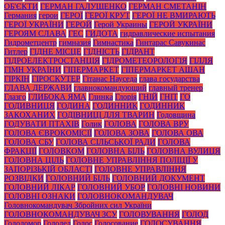
ОБ'ЄКТИ
ГЕРМАН ГАЛУЩЕНКО
ГЕРМАН СМЕТАНІН
Германия
герои
ГЕРОЇ
ГЕРОЇ КРУТ
ГЕРОЇ НЕ ВМИРАЮТЬ
ГЕРОЇ УКРАЇНИ
ГЕРОЙ
Герой Украины
ГЕРОЙ УКРАЇНИ
ГЕРОЯМ СЛАВА
ГЕС
ГИДОТА
гидравлические испытания
Гидрометцентр
гимназия
Гимнастика
Гинтарас Савукинас
Гитлер
ГІДНЕ МІСЦЕ
ГІДНІСТЬ
ГІДРАНТ
ГІДРОЕЛЕКТРОСТАНЦІЯ
ГІДРОМЕТЕОРОЛОГІЯ
ГІЛЛЯ
ГІМН УКРАЇНИ
ГІПЕРМАРКЕТ
ГІПЕРМАРКЕТ АШАН
ГІРКІН
ГІРОСКУТЕР
Гітанас Науседа
глава государства
ГЛАВА ДЕРЖАВИ
главнокомандующий
главный тренер
Глазго
ГЛИБОКА ЯМА
Глинка
Глорія
ГНІЙ
ГНІТ
ГО
ГОДИВНИЦЯ
ГОДИНА
ГОДИННИК
ГОДИННИК
ЗАКОХАНИХ
ГОДІВНИЦІ ДЛЯ ТВАРИН
Годовщина
ГОДУВАТИ ПТАХІВ
Голик
ГОЛОВА
ГОЛОВА ВРУ
ГОЛОВА ЄВРОКОМІСІЇ
ГОЛОВА ЗОВА
ГОЛОВА ОВА
ГОЛОВА СБУ
ГОЛОВА СІЛЬСЬКОЇ РАДИ
ГОЛОВА
ФРАКЦІЇ
ГОЛОВКОМ
ГОЛОВНА БІЛЬ
ГОЛОВНА ВУЛИЦЯ
ГОЛОВНА ЦІЛЬ
ГОЛОВНЕ УПРАВЛІННЯ ПОЛІЦІЇ У
ЗАПОРІЗЬКІЙ ОБЛАСТІ
ГОЛОВНЕ УПРАВЛІННЯ
РОЗВІДКИ
ГОЛОВНИЙ БІЛЬ
ГОЛОВНИЙ ДОКУМЕНТ
ГОЛОВНИЙ ЛІКАР
ГОЛОВНИЙ УБОР
ГОЛОВНІ НОВИНИ
ГОЛОВНІ ОЗНАКИ
ГОЛОВНОКОМАНДУВАЧ
Головнокомандувач Збройних сил України
ГОЛОВНОКОМАНДУВАЧ ЗСУ
ГОЛОВУВАННЯ
ГОЛОД
Голодомор
Гололед
Голос
Голосование
ГОЛОСУВАННЯ