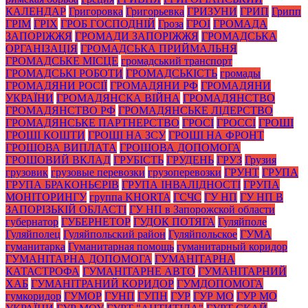
КАЛЕНДАР
Григоровка
Григорьевка
ГРИЗУНИ
ГРИП
Грипп
ГРІМ
ГРІХ
ГРОБ ГОСПОДНІЙ
Гроза
ГРОІ
ГРОМАДА
ЗАПОРІЖЖЯ
ГРОМАДИ ЗАПОРІЖЖЯ
ГРОМАДСЬКА
ОРГАНІЗАЦІЯ
ГРОМАДСЬКА ПРИЙМАЛЬНЯ
ГРОМАДСЬКЕ МІСЦЕ
громадський транспорт
ГРОМАДСЬКІ РОБОТИ
ГРОМАДСЬКІСТЬ
громады
ГРОМАДЯНИ РОСІЇ
ГРОМАДЯНИ РФ
ГРОМАДЯНИ
УКРАЇНИ
ГРОМАДЯНСКА ВІЙНА
ГРОМАДЯНСТВО
ГРОМАДЯНСТВО РФ
ГРОМАДЯНСЬКЕ ЛІДЕРСТВО
ГРОМАДЯНСЬКЕ ПАРТНЕРСТВО
ГРОСІ
ГРОССІ
ГРОШІ
ГРОШІ КОШТИ
ГРОШІ НА ЗСУ
ГРОШІ НА ФРОНТ
ГРОШОВА ВИПЛАТА
ГРОШОВА ДОПОМОГА
ГРОШОВИЙ ВКЛАД
ГРУБІСТЬ
ГРУДЕНЬ
ГРУЗ
Грузия
грузовик
грузовые перевозки
грузоперевозки
ГРУНТ
ГРУПА
ГРУПА БРАКОНЬЄРІВ
ГРУПА ІНВАЛІДНОСТІ
ГРУПА
МОНІТОРИНГУ
группа KHORTA
ГСЧС
ГУ НП
ГУ НП В
ЗАПОРІЗЬКІЙ ОБЛАСТІ
ГУ НП в Запорожской области
губернатор
ГУБЕРНЕТОР
ГУДОК ПОТЯГА
Гуляйполе
Гуляйполец
Гуляйпольский район
Гуляйпольское
ГУМА
гуманитарка
Гуманитарная помощь
гуманитарный коридор
ГУМАНІТАРНА ДОПОМОГА
ГУМАНІТАРНА
КАТАСТРОФА
ГУМАНІТАРНЕ АВТО
ГУМАНІТАРНИЙ
ХАБ
ГУМАНІТРАНИЙ КОРИДОР
ГУМДОПОМОГА
гумкоридор
ГУМОР
ГУНП
ГУПН
ГУР
ГУР МО
ГУР МО