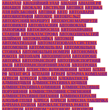
АВІАУДАР
АВІАЦІЙНИЙ УДАР
АВІАЦІЯ
АВІАЦІЯ РФ
АВІАШОУ
АВОКАДО
АВСТРАЛІЯ
АВТІВКА
АВТІВКА
ДЛЯ ВІЙСЬКОВИХ
АВТІВКИ
АВТО
АВТОАВАРІЯ
АВТОБІОГРАФІЯ
АВТОБУС
АВТОБУС №27
АВТОБУСНИЙ МАРШРУТ
АВТОБУСНІ МАРШРУТИ
АВТОВИКУП
АВТОВЛАСНИК
АВТОВОКЗАЛ
ЗАПОРІЖЖЯ
АВТОЄВРОСИЛА
АВТОЗАПРАВНА
СТАНЦІЯ
АВТОКАТАСТРОФА
АВТОКОЛІНЧАСТИЙ
ПІДІЙМАЧ
АВТОКРАДІЙКА
АВТОМАТ
АВТОМАТИЗАЦІЯ
АВТОМАТИЗОВАНА СИСТЕМА
АВТОМОБІЛЬ
АВТОМОБІЛЬ ВАЗ
АВТОМОБІЛЬНА
СТОЯНКА
АВТОМОБІЛЬНІ НОМЕРИ
АВТОНОМНА
РОБОТА
АВТОПАРК
АВТОПРИГОДА
АВТОПРОБІГ
АВТОРКА
АВТОТРАНСПОРТ
АВТОТРАНСПОРТНИЙ
ЗАСІБ
АВТОТРАНСПОРТНИЙ ЗАСОБ
АВТОТРОЩА
АВТОШЛЯХ
АГЕНСТВО ВІДНОВЛЕННЯ
АГЕНТ
АГЕНТ
РФ
АГЕНТ ФСБ
АГІТАЦІЯ
АГРАРІЇ
АГРАРНА КОМПАНІЯ
АГРЕСІЯ
АГРЕСОР
АДВОКАТ
АДЕКВАТНІСТЬ
АДМІНБУДІВЛЯ
АДМІНІСТРАТИВНА БУДІВЛЯ
АДМІНІСТРАТИВНА ОДИНИЦЯ
АДМІНІСТРАТИВНЕ
ПОРУШЕННЯ
АДМІНІСТРАТИВНЕ СТЯГНЕННЯ
АДМІНІСТРАТИВНІ ПИТАННЯ
АДМІНМАТЕРІАЛИ
АДОЛЬФ ГІТЛЕР
АДРЕСА
АДРЕСИ
АДРЕСНА ТАБЛИЧКА
АДРІАНА ПУЩАК
АЕРОБАЛІСТИЧНА РАКЕТА
АЕРОДРОМ
АЕРОДРОМ "АНТОНОВ"
АЕРОДРОМ