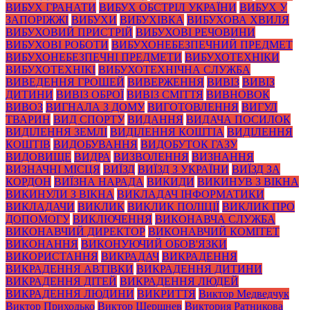
ВИБУХ ГРАНАТИ
ВИБУХ ОБСТРІЛ УКРАЇНИ
ВИБУХ У
ЗАПОРІЖЖІ
ВИБУХИ
ВИБУХІВКА
ВИБУХОВА ХВИЛЯ
ВИБУХОВИЙ ПРИСТРІЙ
ВИБУХОВІ РЕЧОВИНИ
ВИБУХОВІ РОБОТИ
ВИБУХОНЕБЕЗПЕЧНИЙ ПРЕДМЕТ
ВИБУХОНЕБЕЗПЕЧНІ ПРЕДМЕТИ
ВИБУХОТЕХНІКИ
ВИБУХОТЕХНІКІ
ВИБУХОТЕХНІЧНА СЛУЖБА
ВИВЕДЕННЯ ГРОШЕЙ
ВИВЕРЖЕННЯ
ВИВІЗ
ВИВІЗ
ДИТИНИ
ВИВІЗ ОБРОЇ
ВИВІЗ СМІТТЯ
ВИВНОВОК
ВИВОЗ
ВИГНАЛА З ДОМУ
ВИГОТОВЛЕННЯ
ВИГУЛ
ТВАРИН
ВИД СПОРТУ
ВИДАННЯ
ВИДАЧА ПОСИЛОК
ВИДІЛЕННЯ ЗЕМЛІ
ВИДІЛЕННЯ КОШТІА
ВИДІЛЕННЯ
КОШТІВ
ВИДОБУВАННЯ
ВИДОБУТОК ГАЗУ
ВИДОВИЩЕ
ВИДРА
ВИЗВОЛЕННЯ
ВИЗНАННЯ
ВИЗНАЧНІ МІСЦЯ
ВИЇЗД
ВИЇЗД З УКРАЇНИ
ВИЇЗД ЗА
КОРДОН
ВИЇЗНА НАРАДА
ВИКИДИ
ВИКИНУВ З ВІКНА
ВИКИНУЛИ З ВІКНА
ВИКЛАДАЧ ІНФОРМАТИКИ
ВИКЛАДАЧИ
ВИКЛИК
ВИКЛИК ПОЛІЦІЇ
ВИКЛИК ПРО
ДОПОМОГУ
ВИКЛЮЧЕННЯ
ВИКОНАВЧА СЛУЖБА
ВИКОНАВЧИЙ ДИРЕКТОР
ВИКОНАВЧИЙ КОМІТЕТ
ВИКОНАННЯ
ВИКОНУЮЧИЙ ОБОВ'ЯЗКИ
ВИКОРИСТАННЯ
ВИКРАДАЧ
ВИКРАДЕННЯ
ВИКРАДЕННЯ АВТІВКИ
ВИКРАДЕННЯ ДИТИНИ
ВИКРАДЕННЯ ДІТЕЙ
ВИКРАДЕННЯ ЛЮДЕЙ
ВИКРАДЕННЯ ЛЮДИНИ
ВИКРИТТЯ
Виктор Медведчук
Виктор Приходько
Виктор Шершнев
Виктория Ратникова