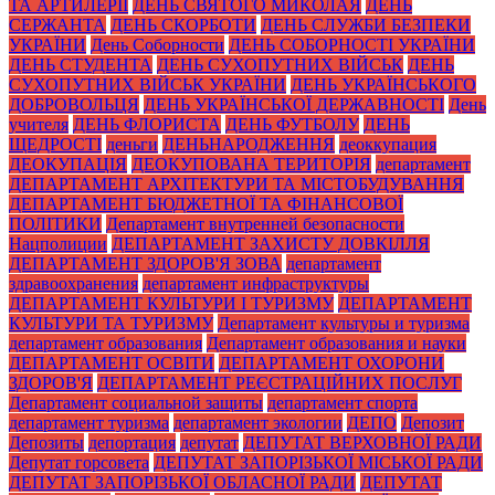
ТА АРТИЛЕРІЇ
ДЕНЬ СВЯТОГО МИКОЛАЯ
ДЕНЬ
СЕРЖАНТА
ДЕНЬ СКОРБОТИ
ДЕНЬ СЛУЖБИ БЕЗПЕКИ
УКРАЇНИ
День Соборности
ДЕНЬ СОБОРНОСТІ УКРАЇНИ
ДЕНЬ СТУДЕНТА
ДЕНЬ СУХОПУТНИХ ВІЙСЬК
ДЕНЬ
СУХОПУТНИХ ВІЙСЬК УКРАЇНИ
ДЕНЬ УКРАЇНСЬКОГО
ДОБРОВОЛЬЦЯ
ДЕНЬ УКРАЇНСЬКОЇ ДЕРЖАВНОСТІ
День
учителя
ДЕНЬ ФЛОРИСТА
ДЕНЬ ФУТБОЛУ
ДЕНЬ
ЩЕДРОСТІ
деньги
ДЕНЬНАРОДЖЕННЯ
деоккупация
ДЕОКУПАЦІЯ
ДЕОКУПОВАНА ТЕРИТОРІЯ
департамент
ДЕПАРТАМЕНТ АРХІТЕКТУРИ ТА МІСТОБУДУВАННЯ
ДЕПАРТАМЕНТ БЮДЖЕТНОЇ ТА ФІНАНСОВОЇ
ПОЛІТИКИ
Департамент внутренней безопасности
Нацполиции
ДЕПАРТАМЕНТ ЗАХИСТУ ДОВКІЛЛЯ
ДЕПАРТАМЕНТ ЗДОРОВ'Я ЗОВА
департамент
здравоохранения
департамент инфраструктуры
ДЕПАРТАМЕНТ КУЛЬТУРИ І ТУРИЗМУ
ДЕПАРТАМЕНТ
КУЛЬТУРИ ТА ТУРИЗМУ
Департамент культуры и туризма
департамент образования
Департамент образования и науки
ДЕПАРТАМЕНТ ОСВІТИ
ДЕПАРТАМЕНТ ОХОРОНИ
ЗДОРОВ'Я
ДЕПАРТАМЕНТ РЕЄСТРАЦІЙНИХ ПОСЛУГ
Департамент социальной защиты
департамент спорта
департамент туризма
департамент экологии
ДЕПО
Депозит
Депозиты
депортация
депутат
ДЕПУТАТ ВЕРХОВНОЇ РАДИ
Депутат горсовета
ДЕПУТАТ ЗАПОРІЗЬКОЇ МІСЬКОЇ РАДИ
ДЕПУТАТ ЗАПОРІЗЬКОЇ ОБЛАСНОЇ РАДИ
ДЕПУТАТ