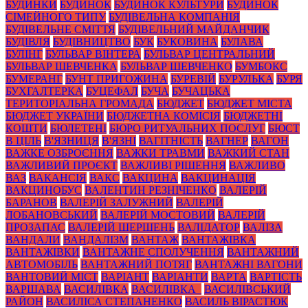
БУДИНКИ
БУДИНОК
БУДИНОК КУЛЬТУРИ
БУДИНОК
СІМЕЙНОГО ТИПУ
БУДІВЕЛЬНА КОМПАНІЯ
БУДІВЕЛЬНЕ СМІТТЯ
БУДІВЕЛЬНИЙ МАЙДАНЧИК
БУДІВЛЯ
БУДІВНИЦТВО
БУК
БУКОВИНА
БУЛАВА
БУЛІНГ
БУЛЬВАР ВІНТЕРА
БУЛЬВАР ЦЕНТРАЛЬНИЙ
БУЛЬВАР ШЕВЧЕНКА
БУЛЬВАР ШЕВЧЕНКО
БУМБОКС
БУМЕРАНГ
БУНТ ПРИГОЖИНА
БУРЕВІЙ
БУРУЛЬКА
БУРЯ
БУХГАЛТЕРКА
БУЦЕФАЛ
БУЧА
БУЧАЦЬКА
ТЕРИТОРІАЛЬНА ГРОМАДА
БЮДЖЕТ
БЮДЖЕТ МІСТА
БЮДЖЕТ УКРАЇНИ
БЮДЖЕТНА КОМІСІЯ
БЮДЖЕТНІ
КОШТИ
БЮЛЕТЕНІ
БЮРО РИТУАЛЬНИХ ПОСЛУГ
БЮСТ
В ЦІЛЬ
В'ЯЗНИЦЯ
В'ЯЗНІ
ВАГІТНІСТЬ
ВАГНЕР
ВАГОН
ВАЖКЕ ОЗБРОЄННЯ
ВАЖКИ ТРАВМИ
ВАЖКИЙ СТАН
ВАЖЛИВИЙ ПРОЄКТ
ВАЖЛИВІ РІШЕННЯ
ВАЖЛИВО
ВАЗ
ВАКАНСІЯ
ВАКС
ВАКЦИНА
ВАКЦИНАЦІЯ
ВАКЦИНОБУС
ВАЛЕНТИН РЕЗНІЧЕНКО
ВАЛЕРІЙ
БАРАНОВ
ВАЛЕРІЙ ЗАЛУЖНИЙ
ВАЛЕРІЙ
ЛОБАНОВСЬКИЙ
ВАЛЕРІЙ МОСТОВИЙ
ВАЛЕРІЙ
ПРОЗАПАС
ВАЛЕРІЙ ШЕРШЕНЬ
ВАЛІДАТОР
ВАЛІЗА
ВАНДАЛИ
ВАНДАЛІЗМ
ВАНТАЖ
ВАНТАЖІВКА
ВАНТАЖІВКИ
ВАНТАЖНЕ СПОЛУЧЕННЯ
ВАНТАЖНИЙ
АВТОМОБІЛЬ
ВАНТАЖНИЙ ПОТЯГ
ВАНТАЖНІ ВАГОНИ
ВАНТОВИЙ МІСТ
ВАРІАНТ
ВАРІАНТИ
ВАРТА
ВАРТІСТЬ
ВАРШАВА
ВАСИЛІВКА
ВАСИЛІВКА_
ВАСИЛІВСЬКИЙ
РАЙОН
ВАСИЛІСА СТЕПАНЕНКО
ВАСИЛЬ ВІРАСТЮК