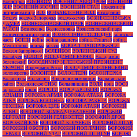
Военстрой
ВОЄНКОМ
ВОЄННИЙ АЕРОДРОМ
ВОЄННИЙ
ЗБІР
ВОЄННИЙ ЗЛОЧИН
ВОЄННИЙ СТАН
вождение в
нетрезвом виде
ВОЗ
ВОЗБАВЛЕННЯ ВОЛІ
возгорание
Воздух
воздух Запорожья
воздух-хемля
ВОЗНЕСЕНІВСЬКА
ДАМБА
ВОЗНЕСЕНІВСЬКИЙ ПАРК
ВОЗНЕСЕНІВСЬКИЙ
РАЙОН
Вознесенка
Вознесеновка
Вознесеновский парк
Вознесеновский район
ВОЗНЕСІННЯ ГОСПОДНЄ
воинская
часть
ВОЇНИ
война
война рашисты
война. Генштаб
война.
Мелитополь
войнаа
вокзал
ВОКЗАЛ "ЗАПОРІЖЖЯ-2"
Вокзал Запоріжжя І
ВОЛЕЙБОЛ
ВОЛИНСЬКИЙ СУД
Волобуев
ВОЛОГА
ВОЛОДИМИР БУРЯК_
Володимир
Зеленський
ВОЛОДИМИР ЗЕЛЕНСЬКИЙ ПРЕЗИДЕНТ
УКРАЇНИ
Володимир Рогов
ВОЛОДТМИР ЗЕЛЕНСЬКИЙ
волонерство
ВОЛОНТЕР
ВОЛОНТЕРИ
ВОЛОНТЕРКА
Волонтеры
Вольнянск
Вольнянская колония
Вольнянский
район
Вольнянское СИЗО
Вольнянщина
ВОЛЯ
вона
ВООЗ
воровство
ворог
ВОРОГИ
ВОРОДАР ОБРІЮ
ВОРОЖА
АВІАЦІЯ
ВОРОЖА АРМІЯ
ВОРОЖА АТАКА
ВОРОЖА
АТКА
ВОРОЖА КОЛОННА
ВОРОЖА РАКЕТА
ВОРОЖА
ТЕХНІКА
ВОРОЖА ЦІЛЬ
ВОРОЖИ АТАКИ
ВОРОЖИЙ
АГЕНТ
ВОРОЖИЙ БОМБАРДУВАЛЬНИК
ВОРОЖИЙ
ВЕРТОЛІТ
ВОРОЖИЙ ГЕЛІКОПТЕР
ВОРОЖИЙ ДРОН
ВОРОЖИЙ КАБ
ВОРОЖИЙ КОРАБЕЛЬ
ВОРОЖИЙ ЛІТАК
ВОРОЖИЙ ОБСТРІЛ
ВОРОЖИЙ ПОПЛІЧНИК
ВОРОЖИЙ
ТЕРАКТ
ВОРОЖИЙ УДАР
ВОРОЖИЙ ШПИГУН
ВОРОЖІ