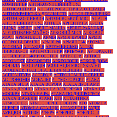
КОМІТЕТ ВР
АНТИКОРУПЦІЙНИЙ СУД
АНТИСАНІТАРІЯ
АНТИТЕРОРИСТИЧНА ОПЕРАЦІЯ
АНТИУКРАЇНСЬКА ДЕЯЛЬНІСТЬ
АНТОН ГЕРАЩЕНКО
АНТОН КОРИНЕВИЧ
АНТОНІВСЬКИЙ МІСТ
АПАТІЯ
АПЕЛЯЦІЙНИЙ СУД
АПТЕКА
АРГЕНТИНА
АРЕНА
ЦИРКУ
АРЕШТ
АРЕШТ МАЙНА
АРЕШТ РАХУНКІВ
АРЕШТОВАНЕ МАЙНО
АРКОВИЙ МІСТ
АРКОВИЙ
МОСТ
АРМАГЕДОН
АРМІЯ
АРМІЯ ДРОНІВ
АРМІЯ
ОБОРОНИ ІЗРАЇЛЮ
АРМІЯ РФ
АРМЯНСЬК
АРОМАТ
АРСЕНАЛ
АРТАКЦІЯ
АРТЕМ КИСЬКО
АРТЕМ
ПИВОВАРОВ
АРТЕМ СИТНИК
АРТЕФАКТ
АРТЕФАКТИ
АРТИЛЕРІЙСЬКИЙ ОБСТРІЛ
АРТИЛЕРІЯ
АРТИСТ
АРТОБ'ЄКТ
АРХЕОЛОГИ
АРХЕОЛОГІЯ
АСКОЛЬДОВА
МОГИЛА
АСОЦІАЦІЯ
АСОЦІАЦІЯ МІСТ УКРАЇНИ
АСОЦІАЦІЯ НАЦІОНАЛЬНИХ МЕНШИН
АСПІРАНТ
АСПІРАНТУРА
АСТЕРОЇД
АСТРОНОМІЧНЕ ЯВИЩЕ
АСТРОНОМІЯ
АСФАЛЬТ
АТ "МОТОР СІЧ"
АТАКА
АТАКА БПЛА
АТАКА ВОРОГА
АТАКА ДРОНАМИ
АТАКА ДРОНІВ
АТАКА НА ЗАПОРІЖЖЯ
АТАКА НА
МОСКВУ
АТАКА НА РФ
АТАКА ПО ДНІПРОГЕСУ
АТАКА ШАХЕДІВ
АТАКИ
АТБ
АТЛАНТИКА
АТМОСФЕРА
АТМОСФЕРНЕ ПОВІТРЯ
АТО
АТОМНА
ЕНЕРГІЯ
АТОМНА СТАНЦІЯ
АТРАКЦІОНИ
АУДІТ
АУКЦІОН
АУТИЗМ
АФЕРА
АФЕРИСТ
АФЕРИСТИ