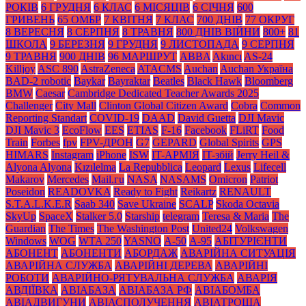
РОКІВ
6 ГРУДНЯ
6 КЛАС
6 МІСЯЦІВ
6 СІЧНЯ
600
ГРИВЕНЬ
65 ОМБР
7 КВІТНЯ
7 КЛАС
700 ДНІВ
77 ОКРУГ
8 ВЕРЕСНЯ
8 СЕРПНЯ
8 ТРАВНЯ
800 ДНІВ ВІЙНИ
800+
81
ШКОЛА
9 БЕРЕЗНЯ
9 ГРУДНЯ
9 ЛИСТОПАДА
9 СЕРПНЯ
9 ТРАВНЯ
900 ДНІВ
96 МАРШРУТ
ABBA
Akıncı
AS-24
Killjoy
ASC 890
AstraZeneca
ATACMS
Auchan
Auchan Україна
BAD-2 robotic
Baykar
Bayraktar
Beatles
Black Нawk
Bloomberg
BMW
Caesar
Cambridge Dedicated Teacher Awards 2025
Challenger
City Mall
Clinton Global Citizen Award
Cobra
Common
Reporting Standart
COVID-19
DAAD
David Guetta
DJI Mavic
DJI Mavic 3
EcoFlow
EES
ETIAS
F-16
Facebook
FLiRT
Food
Train
Forbes
fpv
FPV-ДРОН
G7
GEPARD
Global Spirits
GPS
HIMARS
Instagram
iPhone
ISW
IT-АРМІЯ
IT-збій
Jerry Heil &
Alyona Alyona
Kızılelma
La Repubblica
Leopard
Lexus
Lifecell
Makarov
Mercedes
Mаil.гu
NASA
NASAMS
Omicron
Patriot
Poseidon
READOVKA
Ready to Fight
Reikartz
RENAULT
S.T.A.L.K.E.R
Saab 340
Save Ukraine
SCALP
Skoda Octavia
SkyUp
SpaceX
Stalker 5.0
Starship
telegram
Teresa & Maria
The
Guardian
The Times
The Washington Post
United24
Volkswagen
Windows
WOG
WTA 250
YASNO
А-50
А-95
АБІТУРІЄНТИ
АБОНЕНТ
АБОНЕНТИ
АБОРДАЖ
АВАРІЙНА СИТУАЦІЯ
АВАРІЙНА СЛУЖБА
АВАРІЙНІ ДЕРЕВА
АВАРІЙНІ
РОБОТИ
АВАРІЙНО-РЯТУВАЛЬНА СЛУЖБА
АВАРІЯ
АВДІЇВКА
АВІАБАЗА
АВІАБАЗА РФ
АВІАБОМБА
АВІАДВИГУНИ
АВІАСПОЛУЧЕННЯ
АВІАТРОЩА