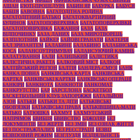
АФЕРИСТКА
АФІША
АФРИКАНСЬКА ЧУМА СВИНЕЙ
АШАН
Б'ЮТІ-ПРОЦЕДУРА
БАБИН ЯР
БАБУРКА
БАБУСЯ
БАБЦЯ
БАВОВНА
БАГАТОДІТНА РОДИНА
БАГАТОДІТНИЙ БАТЬКО
БАГАТОКВАРТИРНИЙ
БУДИНОК
БАГАТОПОВЕРХІВКА
БАГАТОПОВЕРХІВКИ
БАГАТОПОВІРХІВКА
БАЖАННЯ
БАЗА
БАЗА
ВІДПОЧИНКУ
БАЗА ДАНИХ
БАЗА МИРОТВОРЕЦЬ
БАЗПІЛОТНИК
БАЙКЕР
БАЙОВІ ГРАНАТИ
БАКТЕРІЯ
БАЛ ЗРИЗАНТЕМ
БАЛАБИНЕ
БАЛАБИНО
БАЛАБІНСЬКА
КОСА
БАЛАНСОУТРИМУВАЧ
БАЛАНСУЮЧИЙ КАМІНЬ
БАЛАТУВАННЯ
БАЛИ
БАЛИЦЬКИЙ
БАЛІСТИКА
БАЛІСТИЧНА РАКЕТА
БАЛКОВИЙ МІСТ
БАЛКОН
БАЛТІЙСЬКИЙ РЕГІОН
БАЛТІЯ
БАНДЕРА-СМУЗІ
БАНК
БАНКА ПОВНА
БАНКІВСЬКА КАРТА
БАНКІВСЬКА
КАРТКА
БАНКІВСЬКІ КАРТКИ
БАНКІВСЬКІ ОПЕРАЦІЇ
БАНКІРИ
БАНКНОТА
БАНКНОТИ
БАНКОМАТ
БАНКРУТСТВО
БАР
БАРСЕЛОНА
БАСКЕТБОЛ
БАСКЕТБОЛЬНИЙ КЛУБ ЗАПОРІЖЖЯ
БАТАЛЬЙОН
АЗОВ
БАТЬКИ
БАТЬКИ ТА ДІТИ
БАТЬКІВСЬКІ
ОБОВ'ЯЗКИ
БАТЬКІВСЬКІ ПРАВА
БАТЬКІВЩИНА-МАТИ
БАТЬКО
БАТЮШКА
БАХМУТ
БАХМУТСЬКИЙ
НАПРЯМОК
БВИБЦЯ
БВИВСТВО
БДЖОЛЯР
БЕЗ
ДОКУМЕНТІВ
БЕЗ ЖЕРТВ
БЕЗ ЗМІН
БЕЗ ОЗНАК ЖИТТЯ
БЕЗ ПОСТРАЖДАЛИХ
БЕЗ РЕЄСТРАЦІЇ
БЕЗВІЗ
БЕЗВІЗОВИЙ РЕЖИМ
БЕЗГЛУЗДЯ
БЕЗДІЯЛЬНІСТЬ