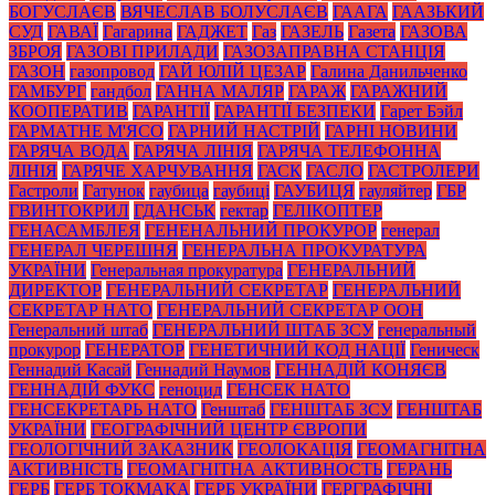
БОГУСЛАЄВ
ВЯЧЕСЛАВ БОЛУСЛАЄВ
ГААГА
ГААЗЬКИЙ
СУД
ГАВАЇ
Гагарина
ГАДЖЕТ
Газ
ГАЗЕЛЬ
Газета
ГАЗОВА
ЗБРОЯ
ГАЗОВІ ПРИЛАДИ
ГАЗОЗАПРАВНА СТАНЦІЯ
ГАЗОН
газопровод
ГАЙ ЮЛІЙ ЦЕЗАР
Галина Данильченко
ГАМБУРГ
гандбол
ГАННА МАЛЯР
ГАРАЖ
ГАРАЖНИЙ
КООПЕРАТИВ
ГАРАНТІЇ
ГАРАНТІЇ БЕЗПЕКИ
Гарет Бэйл
ГАРМАТНЕ М'ЯСО
ГАРНИЙ НАСТРІЙ
ГАРНІ НОВИНИ
ГАРЯЧА ВОДА
ГАРЯЧА ЛІНІЯ
ГАРЯЧА ТЕЛЕФОННА
ЛІНІЯ
ГАРЯЧЕ ХАРЧУВАННЯ
ГАСК
ГАСЛО
ГАСТРОЛЕРИ
Гастроли
Гатунок
гаубица
гаубиці
ГАУБИЦЯ
гауляйтер
ГБР
ГВИНТОКРИЛ
ГДАНСЬК
гектар
ГЕЛІКОПТЕР
ГЕНАСАМБЛЕЯ
ГЕНЕНАЛЬНИЙ ПРОКУРОР
генерал
ГЕНЕРАЛ ЧЕРЕШНЯ
ГЕНЕРАЛЬНА ПРОКУРАТУРА
УКРАЇНИ
Генеральная прокуратура
ГЕНЕРАЛЬНИЙ
ДИРЕКТОР
ГЕНЕРАЛЬНИЙ СЕКРЕТАР
ГЕНЕРАЛЬНИЙ
СЕКРЕТАР НАТО
ГЕНЕРАЛЬНИЙ СЕКРЕТАР ООН
Генеральний штаб
ГЕНЕРАЛЬНИЙ ШТАБ ЗСУ
генеральный
прокурор
ГЕНЕРАТОР
ГЕНЕТИЧНИЙ КОД НАЦІЇ
Геническ
Геннадий Касай
Геннадий Наумов
ГЕННАДІЙ КОНЯЄВ
ГЕННАДІЙ ФУКС
геноцид
ГЕНСЕК НАТО
ГЕНСЕКРЕТАРЬ НАТО
Генштаб
ГЕНШТАБ ЗСУ
ГЕНШТАБ
УКРАЇНИ
ГЕОГРАФІЧНИЙ ЦЕНТР ЄВРОПИ
ГЕОЛОГІЧНИЙ ЗАКАЗНИК
ГЕОЛОКАЦІЯ
ГЕОМАГНІТНА
АКТИВНІСТЬ
ГЕОМАГНІТНА АКТИВНОСТЬ
ГЕРАНЬ
ГЕРБ
ГЕРБ ТОКМАКА
ГЕРБ УКРАЇНИ
ГЕРГРАФІЧНІ