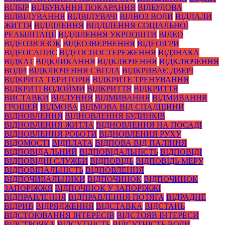
ВІДБІР
ВІДБУВАННЯ ПОКАРАННЯ
ВІДБУДОВА
ВІДВІДУВАННЯ
ВІДВІДУВАЧІ
ВІДВОЗ ВОДИ
ВІДДАЛИ
ЖИТТЯ
ВІДДІЛЕННЯ
ВІДДІЛЕННЯ СОЦІАЛЬНОЇ
РЕАБІЛІТАЦІЇ
ВІДДІЛЕННЯ УКРПОШТИ
ВІДЕО
ВІДЕОЗВ'ЯЗОК
ВІДЕОЗВЕРНЕННЯ
ВІДЕОІГРИ
ВІДЕОСАПИС
ВІДЕОСПОСТЕРЕЖЕННЯ
ВІДЗНАКА
ВІДКАТ
ВІДКЛИКАННЯ
ВІДКЛЮЧЕННЯ
ВІДКЛЮЧЕННЯ
ВОДИ
ВІДКЛЮЧЕННЯ СВІТЛА
ВІДКРИВАЄ ДВЕРІ
ВІДКРИТА ТЕРИТОРІЯ
ВІДКРИТЕ ТРЕНУВАННЯ
ВІДКРИТІ ВОДОЙМИ
ВІДКРИТТЯ
ВІДКРИТТЯ
ВИСТАВКИ
ВІДЛУННЯ
ВІДМИВАННЯ
ВІДМИВАННЯ
ГРОШЕЙ
ВІДМОВА
ВІДМОВА ВІД СПАДЩИНИ
ВІДНОВЛЕННЯ
ВІДНОВЛЕННЯ БУДИНКІВ
ВІДНОВЛЕННЯ ЖИТЛА
ВІДНОВЛЕННЯ НА ПОСАДІ
ВІДНОВЛЕННЯ РОБОТИ
ВІДНОВЛЕННЯ РУХУ
ВІДОМОСТІ
ВІДПЛАТА
ВІДПОВА ВІД ПАЛІННЯ
ВІДПОВІДАЛЬНИЙ
ВІДПОВІДАЛЬНІСТЬ
ВІДПОВІДІ
ВІДПОВІДНІ СЛУЖБИ
ВІДПОВІДЬ
ВІДПОВІДЬ МЕРУ
ВІДПОВІПАЛЬНІСТЬ
ВІДПОВЛЕННЯ
ВІДПОЧИВАЛЬНИКИ
ВІДПОЧИНОК
ВІДПОЧИНОК
ЗАПОРІЖЖЯ
ВІДПОЧІНОК У ЗАПОРІЖЖІ
ВІДПРАВЛЕННЯ
ВІДПРАВЛЕННЯ ПОТЯГА
ВІДРАДНЕ
ВІДРИВ
ВІДРЯДЖЕННЯ
ВІДСТАВКА
ВІДСТАНЬ
ВІДСТОЮВАННЯ ІНТЕРЕСІВ
ВІДСТОЯВ ІНТЕРЕСИ
ВІДСТРОЧКА
ВІДСУТНІСТЬ
ВІДСУТНІСТЬ ВОДИ