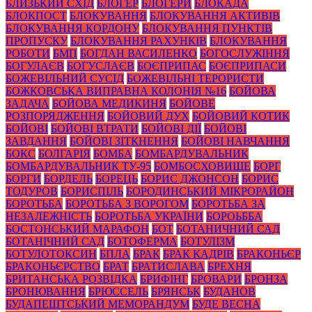
БЛИЗЬКИЙ СХІД
БЛОГЕР
БЛОГЕРИ
БЛОКАДА
БЛОКПОСТ
БЛОКУВАННЯ
БЛОКУВАННЯ АКТИВІВ
БЛОКУВАННЯ КОРДОНУ
БЛОКУВАННЯ ПУНКТІВ
ПРОПУСКУ
БЛОКУВАННЯ РАХУНКІВ
БЛОКУВАННЯ
РОБОТИ
БМП
БОГДАН ВАСИЛЕНКО
БОГОСЛУЖІННЯ
БОГУЛАЄВ
БОГУСЛАЄВ
БОЄПРИПАС
БОЄПРИПАСИ
БОЖЕВІЛЬНИЙ СУСІД
БОЖЕВІЛЬНІ ТЕРОРИСТИ
БОЖКОВСЬКА ВИПРАВНА КОЛОНІЯ №16
БОЙОВА
ЗАДАЧА
БОЙОВА МЕДИКИНЯ
БОЙОВЕ
РОЗПОРЯДЖЕННЯ
БОЙОВИЙ ДУХ
БОЙОВИЙ КОТИК
БОЙОВІ
БОЙОВІ ВТРАТИ
БОЙОВІ ДІЇ
БОЙОВІ
ЗАВДАННЯ
БОЙОВІ ЗІТКНЕННЯ
БОЙОВІ НАВЧАННЯ
БОКС
БОЛГАРІЯ
БОМБА
БОМБАРДУВАЛЬНИК
БОМБАРДУВАЛЬНИК ТУ-95
БОМБОСХОВИЩЕ
БОРГ
БОРГИ
БОРДЕЛЬ
БОРЕЦЬ
БОРИС ДЖОНСОН
БОРИС
ТОДУРОВ
БОРИСПІЛЬ
БОРОДИНСЬКИЙ МІКРОРАЙОН
БОРОТЬБА
БОРОТЬБА З ВОРОГОМ
БОРОТЬБА ЗА
НЕЗАЛЕЖНІСТЬ
БОРОТЬБА УКРАЇНИ
БОРОЬББА
БОСТОНСЬКИЙ МАРАФОН
БОТ
БОТАНИЧНИЙ САД
БОТАНІЧНИЙ САД
БОТОФЕРМА
БОТУЛІЗМ
БОТУЛОТОКСИН
БПЛА
БРАК
БРАК КАДРІВ
БРАКОНЬЄР
БРАКОНЬЄРСТВО
БРАТ
БРАТИСЛАВА
БРЕХНЯ
БРИТАНСЬКА РОЗВІДКА
БРИФІНГ
БРОВАРИ
БРОНЗА
БРОНЮВАННЯ
БРЮССЕЛЬ
БРЯНСЬК
БУДАНОВ
БУДАПЕШТСЬКИЙ МЕМОРАНДУМ
БУДЕ ВЕСНА