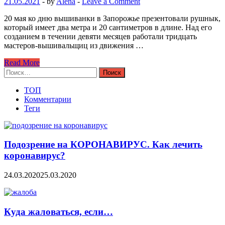
21.05.2021
-
by
Alena
-
Leave a Comment
20 мая ко дню вышиванки в Запорожье презентовали рушнык,
который имеет два метра и 20 сантиметров в длине. Над его
созданием в течении девяти месяцев работали тридцать
мастеров-вышивальщиц из движения …
Read More
Найти:
ТОП
Комментарии
Теги
Подозрение на КОРОНАВИРУС. Как лечить
коронавирус?
24.03.2020
25.03.2020
Куда жаловаться, если…