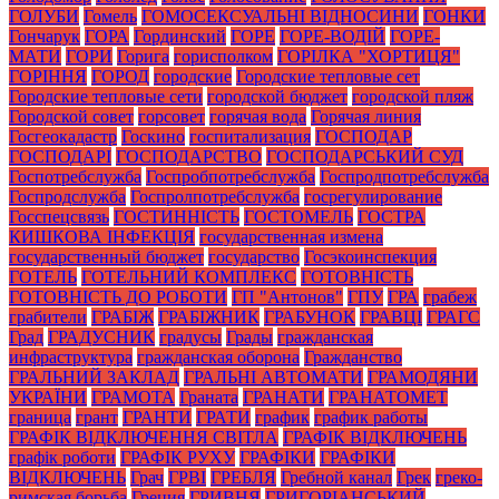
ГОЛУБИ
Гомель
ГОМОСЕКСУАЛЬНІ ВІДНОСИНИ
ГОНКИ
Гончарук
ГОРА
Гординский
ГОРЕ
ГОРЕ-ВОДІЙ
ГОРЕ-
МАТИ
ГОРИ
Горига
горисполком
ГОРІЛКА "ХОРТИЦЯ"
ГОРІННЯ
ГОРОД
городские
Городские тепловые сет
Городские тепловые сети
городской бюджет
городской пляж
Городской совет
горсовет
горячая вода
Горячая линия
Госгеокадастр
Госкино
госпитализация
ГОСПОДАР
ГОСПОДАРІ
ГОСПОДАРСТВО
ГОСПОДАРСЬКИЙ СУД
Госпотребслужба
Госпробпотребслужба
Госпродпотребслужба
Госпродслужба
Госпролпотребслужба
госрегулирование
Госспецсвязь
ГОСТИННІСТЬ
ГОСТОМЕЛЬ
ГОСТРА
КИШКОВА ІНФЕКЦІЯ
государственная измена
государственный бюджет
государство
Госэкоинспекция
ГОТЕЛЬ
ГОТЕЛЬНИЙ КОМПЛЕКС
ГОТОВНІСТЬ
ГОТОВНІСТЬ ДО РОБОТИ
ГП "Антонов"
ГПУ
ГРА
грабеж
грабители
ГРАБІЖ
ГРАБІЖНИК
ГРАБУНОК
ГРАВЦІ
ГРАГС
Град
ГРАДУСНИК
градусы
Грады
гражданская
инфраструктура
гражданская оборона
Гражданство
ГРАЛЬНИЙ ЗАКЛАД
ГРАЛЬНІ АВТОМАТИ
ГРАМОДЯНИ
УКРАЇНИ
ГРАМОТА
Граната
ГРАНАТИ
ГРАНАТОМЕТ
граница
грант
ГРАНТИ
ГРАТИ
график
график работы
ГРАФІК ВІДКЛЮЧЕННЯ СВІТЛА
ГРАФІК ВІДКЛЮЧЕНЬ
графік роботи
ГРАФІК РУХУ
ГРАФІКИ
ГРАФІКИ
ВІДКЛЮЧЕНЬ
Грач
ГРВІ
ГРЕБЛЯ
Гребной канал
Грек
греко-
римская борьба
Греция
ГРИВНЯ
ГРИГОРІАНСЬКИЙ