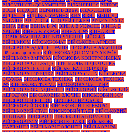
ВІДСУТНІСТЬ ДОКУМЕНТІВ
ВІДХИЛЕННЯ
ВІДХОД
ВОДИ
ВІДХОДИ
ВІДЧИНИВ ДВЕРІ
ВІДЧУЖЕННЯ
ВІДЧУТТЯ
ВІДШКОДУВАННЯ
ВІЗА
ВІЗИТ
ВІЗИТ ДО
УКРАЇНИ
ВІЗНА З РФ
ВІЗОВИЙ РЕЖИМ
ВІЗЬКА БУХТА
ВІЙГА
Війна
ВІЙНА В РФ
ВІЙНА В УКРАЇНЕ
ВІЙНА В
УКРАЇНІ
ВІЙНА В УКРАНІ
ВІЙНА З РФ
ВІЙНА З РФ
ПОВНОМАСШТАБНЕ ВТОРГНЕННЯ
ВІЙСЬКА
ВІЙСЬККОМ
ВІЙСЬККОМАТ
ВІЙСЬКОВА АГРЕСІЯ
ВІЙСЬКОВА АДМІНІСТРАЦІЯ
ВІЙСЬКОВА АМУНІЦІЯ
військова допомога
ВІЙСЬКОВА ДОПОМОГА УКРАЇНІ
ВІЙСЬКОВА ЗАГРОЗА
ВІЙСЬКОВА КОНТРРОЗВІДКА
ВІЙСЬКОВА ОПЕРАЦІЯ
ВІЙСЬКОВА ПІДГОТОВКА
ВІЙСЬКОВА ПОЛІЦІЯ
ВІЙСЬКОВА ПРОДУКЦІЯ
ВІЙСЬКОВА РОЗВІДКА
ВІЙСЬКОВА СИЛА
ВІЙСЬКОВА
СЛУЖБА
ВІЙСЬКОВА ТЕХНІКА
ВІЙСЬКОВА ТЕХНІКА
РФ
ВІЙСЬКОВА ФОРМА
ВІЙСЬКОВА ЧАСТИНА
ВІЙСЬКОВЕ ОБЛАДНАННЯ
ВІЙСЬКОВИЙ
ВІЙСЬКОВИЙ
АЕРОДРОМ
ВІЙСЬКОВИЙ ЗЛОЧИН
ВІЙСЬКОВИЙ ЗСУ
ВІЙСЬКОВИЙ КВІТОК
ВІЙСЬКОВИЙ ОБ'ЄКТ
ВІЙСЬКОВИЙ ОБЛІК
ВІЙСЬКОВИЙ ПЕРЕВОРОТ
ВІЙСЬКОВИЙ СТАН
ВІЙСЬКОВИЙ ТАБІР
ВІЙСЬКОВИЙ
ШПИТАЛЬ
ВІЙСЬКОВІ
ВІЙСЬКОВІ АВТОМОБІЛІ
ВІЙСЬКОВІ ЗСУ
ВІЙСЬКОВІ КОРАБЛІ
ВІЙСЬКОВІ
НАВЧАННЯ
ВІЙСЬКОВІ ПОЛОНЕНІ
ВІЙСЬКОВІ РФ