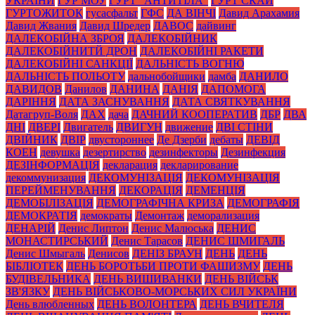
УКРАЇНИ
ГУР МОУ
ГУРТ "АНТИТІЛА"
ГУРТ СКАЙ
ГУРТОЖИТОК
гусасфальт
ГФС
ДА ВІНЧІ
Давид Арахамия
Давид Жвания
Давид Шредер
ДАВОС
дайвинг
ДАЛЕКОБІЙНА ЗБРОЯ
ДАЛЕКОБІЙНИК
ДАЛЕКОБІЙНИТЙ ДРОН
ДАЛЕКОБІЙНІ РАКЕТИ
ДАЛЕКОБІЙНІ САНКЦІЇ
ДАЛЬНІСТЬ ВОГНЮ
ДАЛЬНІСТЬ ПОЛЬОТУ
дальнобойщики
дамба
ДАНИЛО
ДАВИДОВ
Данилов
ДАНИНА
ДАНІЯ
ДАПОМОГА
ДАРІННЯ
ДАТА ЗАСНУВАННЯ
ДАТА СВЯТКУВАННЯ
Датагруп-Воля
ДАХ
дача
ДАЧНИЙ КООПЕРАТИВ
ДБР
ДВА
ДНІ
ДВЕРІ
Двигатель
ДВИГУН
движение
ДВІ СТІНИ
ДВІЙНИК
ДВІР
двустороннее
Де Дзерби
дебаты
ДЕВІД
КОЕН
девушка
дезертирство
дезинфекторы
Дезинфекция
ДЕЗІНФОРМАЦІЯ
декларация
декларирование
декоммунизация
ДЕКОМУНІЗАЦІЯ
ДЕКОМУНІЗАЦІЯ
ПЕРЕЙМЕНУВАННЯ
ДЕКОРАЦІЯ
ДЕМЕНЦІЯ
ДЕМОБІЛІЗАЦІЯ
ДЕМОГРАФІЧНА КРИЗА
ДЕМОГРАФІЯ
ДЕМОКРАТІЯ
демократы
Демонтаж
деморализация
ДЕНАРІЙ
Денис Липтон
Денис Малюська
ДЕНИС
МОНАСТИРСЬКИЙ
Денис Тарасов
ДЕНИС ШМИГАЛЬ
Денис Шмыгаль
Денисов
ДЕНІЗ БРАУН
ДЕНЬ
ДЕНЬ
БІБЛІОТЕК
ДЕНЬ БОРОТЬБИ ПРОТИ ФАШИЗМУ
ДЕНЬ
БУДІВЕЛЬНИКА
ДЕНЬ ВИШИВАНКИ
ДЕНЬ ВІЙСЬК
ЗВ'ЯЗКУ
ДЕНЬ ВІЙСЬКОВО-МОРСЬКИХ СИЛ УКРАЇНИ
День влюбленных
ДЕНЬ ВОЛОНТЕРА
ДЕНЬ ВЧИТЕЛЯ