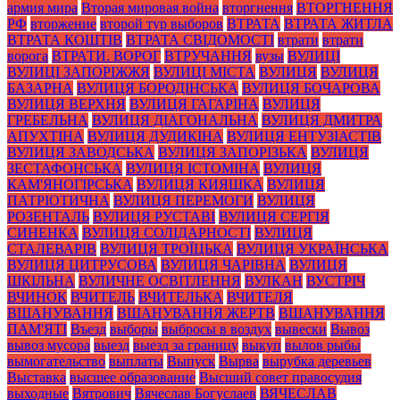
армия мира
Вторая мировая война
вторгнення
ВТОРГНЕННЯ
РФ
вторжение
второй тур выборов
ВТРАТА
ВТРАТА ЖИТЛА
ВТРАТА КОШТІВ
ВТРАТА СВІДОМОСТІ
втрати
втрати
ворога
ВТРАТИ. ВОРОГ
ВТРУЧАННЯ
вузы
ВУЛИЦІ
ВУЛИЦІ ЗАПОРІЖЖЯ
ВУЛИЦІ МІСТА
ВУЛИЦЯ
ВУЛИЦЯ
БАЗАРНА
ВУЛИЦЯ БОРОДІНСЬКА
ВУЛИЦЯ БОЧАРОВА
ВУЛИЦЯ ВЕРХНЯ
ВУЛИЦЯ ГАГАРІНА
ВУЛИЦЯ
ГРЕБЕЛЬНА
ВУЛИЦЯ ДІАГОНАЛЬНА
ВУЛИЦЯ ДМИТРА
АПУХТІНА
ВУЛИЦЯ ДУДИКІНА
ВУЛИЦЯ ЕНТУЗІАСТІВ
ВУЛИЦЯ ЗАВОДСЬКА
ВУЛИЦЯ ЗАПОРІЗЬКА
ВУЛИЦЯ
ЗЕСТАФОНСЬКА
ВУЛИЦЯ ІСТОМІНА
ВУЛИЦЯ
КАМ'ЯНОГІРСЬКА
ВУЛИЦЯ КИЯШКА
ВУЛИЦЯ
ПАТРІОТИЧНА
ВУЛИЦЯ ПЕРЕМОГИ
ВУЛИЦЯ
РОЗЕНТАЛЬ
ВУЛИЦЯ РУСТАВІ
ВУЛИЦЯ СЕРГІЯ
СИНЕНКА
ВУЛИЦЯ СОЛІДАРНОСТІ
ВУЛИЦЯ
СТАЛЕВАРІВ
ВУЛИЦЯ ТРОЇЦЬКА
ВУЛИЦЯ УКРАЇНСЬКА
ВУЛИЦЯ ЦИТРУСОВА
ВУЛИЦЯ ЧАРІВНА
ВУЛИЦЯ
ШКІЛЬНА
ВУЛИЧНЕ ОСВІТЛЕННЯ
ВУЛКАН
ВУСТРІЧ
ВЧИНОК
ВЧИТЕЛЬ
ВЧИТЕЛЬКА
ВЧИТЕЛЯ
ВШАНУВАННЯ
ВШАНУВАННЯ ЖЕРТВ
ВШАНУВАННЯ
ПАМ'ЯТІ
Въезд
выборы
выбросы в воздух
вывески
Вывоз
вывоз мусора
выезд
выезд за границу
выкуп
вылов рыбы
вымогательство
выплаты
Выпуск
Вырва
вырубка деревьев
Выставка
высшее образование
Высший совет правосудия
выходные
Вятрович
Вячеслав Богуслаев
ВЯЧЕСЛАВ