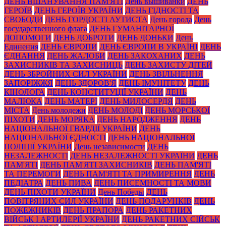
ДЕНЬ ВШАНУВАННЯ ПАМ'ЯТІ
День вышиванки
ДЕНЬ
ГЕРОЇВ
ДЕНЬ ГЕРОЇВ УКРАЇНИ
ДЕНЬ ГІДНОСТІ ТА
СВОБОДИ
ДЕНЬ ГОРДОСТІ АУТИСТА
День города
День
государственного флага
ДЕНЬ ГУМАНІТАРНОЇ
ДОПОМОГИ
ДЕНЬ ДОБРОТИ
ДЕНЬ ДОНЬКИ
День
Единения
ДЕНЬ ЄВРОПИ
ДЕНЬ ЄВРОПИ В УКРАЇНІ
ДЕНЬ
ЄДНАННЯ
ДЕНЬ ЖАЛОБИ
ДЕНЬ ЗАКОХАНИХ
ДЕНЬ
ЗАХИСНИКІВ ТА ЗАХИСНИЦЬ
ДЕНЬ ЗАХИСТУ ДІТЕЙ
ДЕНЬ ЗБРОЙНИХ СИЛ УКРАЇНИ
ДЕНЬ ЗВІЛЬНЕННЯ
ЗАПОРІЖЖЯ
ДЕНЬ ЗДОРОВ'Я
ДЕНЬ ІМУНІТЕТУ
ДЕНЬ
КІНОЛОГА
ДЕНЬ КОНСТИТУЦІЇ УКРАЇНИ
ДЕНЬ
МАЛЮКА
ДЕНЬ МАТЕРІ
ДЕНЬ МИЛОСЕРДЯ
ДЕНЬ
МІСТА
День молодежи
ДЕНЬ МОЛОДІ
ДЕНЬ МОРСЬКОЇ
ПІХОТИ
ДЕНЬ МОРЯКА
ДЕНЬ НАРОДЖЕННЯ
ДЕНЬ
НАЦІОНАЛЬНОЇ ГВАРДІЇ УКРАЇНИ
ДЕНЬ
НАЦІОНАЛЬНОЇ ЄДНОСТІ
ДЕНЬ НАЦІОНАЛЬНОЇ
ПОЛІЦІЇ УКРАЇНИ
День независимости
ДЕНЬ
НЕЗАЛЕЖНОСТІ
ДЕНЬ НЕЗАЛЕЖНОСТІ УКРАЇНИ
ДЕНЬ
ПАМ'ЯТІ
ДЕНЬ ПАМ'ЯТІ ЗАХИСНИКІВ
ДЕНЬ ПАМ'ЯТІ
ТА ПЕРЕМОГИ
ДЕНЬ ПАМ'ЯТІ ТА ПРИМИРЕННЯ
ДЕНЬ
ПЕДІАТРА
ДЕНЬ ПИВА
ДЕНЬ ПИСЕМНОСТІ ТА МОВИ
ДЕНЬ ПІХОТИ УКРАЇНИ
День Победы
ДЕНЬ
ПОВІТРЯНИХ СИЛ УКРАЇНИ
ДЕНЬ ПОДАРУНКІВ
ДЕНЬ
ПОЖЕЖНИКІВ
ДЕНЬ ПРАПОРА
ДЕНЬ РАКЕТНИХ
ВІЙСЬК І АРТИЛЕРІЇ УКРАЇНИ
ДЕНЬ РАКЕТНИХ СІЙСЬК