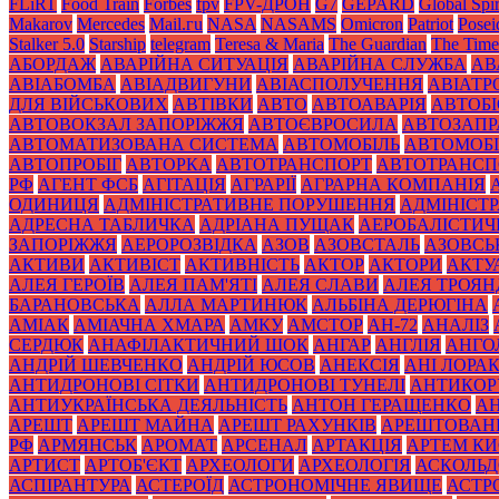
FLiRT
Food Train
Forbes
fpv
FPV-ДРОН
G7
GEPARD
Global Spir
Makarov
Mercedes
Mаil.гu
NASA
NASAMS
Omicron
Patriot
Posei
Stalker 5.0
Starship
telegram
Teresa & Maria
The Guardian
The Time
АБОРДАЖ
АВАРІЙНА СИТУАЦІЯ
АВАРІЙНА СЛУЖБА
АВ
АВІАБОМБА
АВІАДВИГУНИ
АВІАСПОЛУЧЕННЯ
АВІАТ
ДЛЯ ВІЙСЬКОВИХ
АВТІВКИ
АВТО
АВТОАВАРІЯ
АВТОБІ
АВТОВОКЗАЛ ЗАПОРІЖЖЯ
АВТОЄВРОСИЛА
АВТОЗАПР
АВТОМАТИЗОВАНА СИСТЕМА
АВТОМОБІЛЬ
АВТОМОБІ
АВТОПРОБІГ
АВТОРКА
АВТОТРАНСПОРТ
АВТОТРАНСП
РФ
АГЕНТ ФСБ
АГІТАЦІЯ
АГРАРІЇ
АГРАРНА КОМПАНІЯ
ОДИНИЦЯ
АДМІНІСТРАТИВНЕ ПОРУШЕННЯ
АДМІНІСТ
АДРЕСНА ТАБЛИЧКА
АДРІАНА ПУЩАК
АЕРОБАЛІСТИЧ
ЗАПОРІЖЖЯ
АЕРОРОЗВІДКА
АЗОВ
АЗОВСТАЛЬ
АЗОВСЬ
АКТИВИ
АКТИВІСТ
АКТИВНІСТЬ
АКТОР
АКТОРИ
АКТУ
АЛЕЯ ГЕРОЇВ
АЛЕЯ ПАМ'ЯТІ
АЛЕЯ СЛАВИ
АЛЕЯ ТРОЯН
БАРАНОВСЬКА
АЛЛА МАРТИНЮК
АЛЬБІНА ДЕРЮГІНА
АМІАК
АМІАЧНА ХМАРА
АМКУ
АМСТОР
АН-72
АНАЛІЗ
СЕРДЮК
АНАФІЛАКТИЧНИЙ ШОК
АНГАР
АНГЛІЯ
АНГО
АНДРІЙ ШЕВЧЕНКО
АНДРІЙ ЮСОВ
АНЕКСІЯ
АНІ ЛОРА
АНТИДРОНОВІ СІТКИ
АНТИДРОНОВІ ТУНЕЛІ
АНТИКОР
АНТИУКРАЇНСЬКА ДЕЯЛЬНІСТЬ
АНТОН ГЕРАЩЕНКО
А
АРЕШТ
АРЕШТ МАЙНА
АРЕШТ РАХУНКІВ
АРЕШТОВАН
РФ
АРМЯНСЬК
АРОМАТ
АРСЕНАЛ
АРТАКЦІЯ
АРТЕМ К
АРТИСТ
АРТОБ'ЄКТ
АРХЕОЛОГИ
АРХЕОЛОГІЯ
АСКОЛЬД
АСПІРАНТУРА
АСТЕРОЇД
АСТРОНОМІЧНЕ ЯВИЩЕ
АСТР