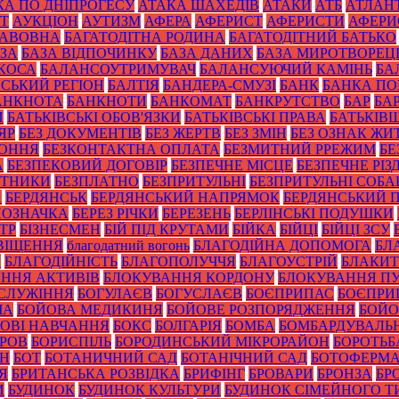
КА ПО ДНІПРОГЕСУ
АТАКА ШАХЕДІВ
АТАКИ
АТБ
АТЛАН
ІТ
АУКЦІОН
АУТИЗМ
АФЕРА
АФЕРИСТ
АФЕРИСТИ
АФЕРИ
БАВОВНА
БАГАТОДІТНА РОДИНА
БАГАТОДІТНИЙ БАТЬКО
ЗА
БАЗА ВІДПОЧИНКУ
БАЗА ДАНИХ
БАЗА МИРОТВОРЕЦ
 КОСА
БАЛАНСОУТРИМУВАЧ
БАЛАНСУЮЧИЙ КАМІНЬ
БА
ЙСЬКИЙ РЕГІОН
БАЛТІЯ
БАНДЕРА-СМУЗІ
БАНК
БАНКА П
АНКНОТА
БАНКНОТИ
БАНКОМАТ
БАНКРУТСТВО
БАР
БА
И
БАТЬКІВСЬКІ ОБОВ'ЯЗКИ
БАТЬКІВСЬКІ ПРАВА
БАТЬКІВ
ЯР
БЕЗ ДОКУМЕНТІВ
БЕЗ ЖЕРТВ
БЕЗ ЗМІН
БЕЗ ОЗНАК ЖИ
КОННЯ
БЕЗКОНТАКТНА ОПЛАТА
БЕЗМИТНИЙ РРЕЖИМ
БЕ
А
БЕЗПЕКОВИЙ ДОГОВІР
БЕЗПЕЧНЕ МІСЦЕ
БЕЗПЕЧНЕ РІЗ
ОТНИКИ
БЕЗПЛАТНО
БЕЗПРИТУЛЬНІ
БЕЗПРИТУЛЬНІ СОБА
А
БЕРДЯНСЬК
БЕРДЯНСЬКИЙ НАПРЯМОК
БЕРДЯНСЬКИЙ 
ПОЗНАЧКА
БЕРЕЗ РІЧКИ
БЕРЕЗЕНЬ
БЕРЛІНСЬКІ ПОДУШКИ
ТР
БІЗНЕСМЕН
БІЙ ПІД КРУТАМИ
БІЙКА
БІЙЦІ
БІЙЦІ ЗСУ
ВІЩЕННЯ
благодатний вогонь
БЛАГОДІЙНА ДОПОМОГА
БЛ
И
БЛАГОДІЙНІСТЬ
БЛАГОПОЛУЧЧЯ
БЛАГОУСТРІЙ
БЛАКИТ
ННЯ АКТИВІВ
БЛОКУВАННЯ КОРДОНУ
БЛОКУВАННЯ ПУ
СЛУЖІННЯ
БОГУЛАЄВ
БОГУСЛАЄВ
БОЄПРИПАС
БОЄПРИ
ЧА
БОЙОВА МЕДИКИНЯ
БОЙОВЕ РОЗПОРЯДЖЕННЯ
БОЙО
ОВІ НАВЧАННЯ
БОКС
БОЛГАРІЯ
БОМБА
БОМБАРДУВАЛЬ
УРОВ
БОРИСПІЛЬ
БОРОДИНСЬКИЙ МІКРОРАЙОН
БОРОТЬБ
ОН
БОТ
БОТАНИЧНИЙ САД
БОТАНІЧНИЙ САД
БОТОФЕРМ
Я
БРИТАНСЬКА РОЗВІДКА
БРИФІНГ
БРОВАРИ
БРОНЗА
БР
И
БУДИНОК
БУДИНОК КУЛЬТУРИ
БУДИНОК СІМЕЙНОГО Т