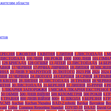
 жителям области
летов
ВЕРЕСНЯ
1 ЖОВТНЯ
1 КВІТНЯ
1 ЛИПНЯ
1 ЛИСТОПАДА
1 М
 ЛИСТОПАДА
100 ДНІВ
100 РОКІВ
1000
1000 ДНІВ
101 ГІМН
Я
128 БРИГАДА
128 ОГШБР
13 ДІТЕЙ
13 ЛИСТОПАДА
14 БЕ
РАВНЯ
17 ЧЕРВНЯ
17-РІЧНА ДІВЧИНА
18 ЛИПНЯ
18 МІСЯЦІ
ТИНА
20 ДНІВ У МАРІУПОЛІ
20 ЛЮТОГО
2023 РІК
2024
2024 
АВНЯ
23 ЧЕРВНЯ
24 ЛЮТОГО
24 СЕРПНЯ
24 СІЧНЯ
24 ТРАВ
8 КВІТНЯ
28 ЛИПНЯ
28 ЛИСТОПАДА
28 ТРАВНЯ
28 ЧЕРВН
ВІТНЯ
30 ЛИСТОПАДА
31 БЕРЕЗНЯ
31 ЛИПНЯ
35-РІЧЧЯ
4 Р
Я
5 ЛІКАРНЯ ЗАПОРІЖЖЯ
5 МІСЬКА ЛІКАРНЯ ЕКСТРЕНОЇ
50 ОБМІН
500 ДНІВ ВІЙНИ
500 КІЛОМЕТРІВ
500 РОКІВ
6 Г
8 ТРАВНЯ
800 ДНІВ ВІЙНИ
800+
81 ШКОЛА
9 БЕРЕЗНЯ
9 Г
ACMS
Auchan
Auchan Україна
BAD-2 robotic
Baykar
Bayraktar
Bea
Award
Cobra
Common Reporting Standart
COVID-19
DAAD
David Gu