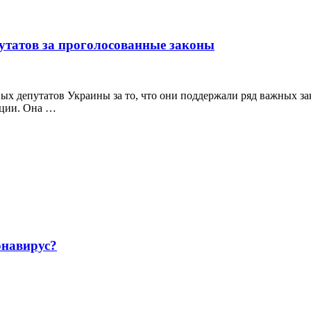
утатов за проголосованные законы
 депутатов Украины за то, что они поддержали ряд важных зак
нции. Она …
навирус?