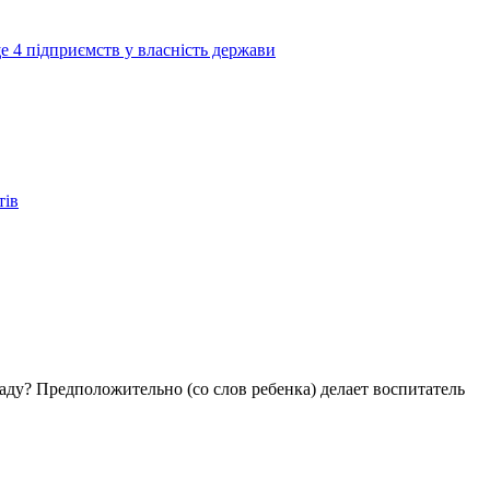
е 4 підприємств у власність держави
тів
аду? Предположительно (со слов ребенка) делает воспитатель