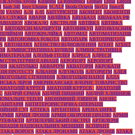
il & Alyona Alyona
Kızılelma
La Repubblica
Leopard
Lexus
Lifecell
R
Saab 340
Save Ukraine
SCALP
Skoda Octavia
SkyUp
SpaceX
50
YASNO
А-50
А-95
АБІТУРІЄНТИ
АБОНЕНТ
АБОНЕНТИ
НА СЛУЖБА
АВАРІЯ
АВДІЇВКА
АВІАБАЗА
АВІАБАЗА РФ
АВІАШОУ
АВОКАДО
АВСТРАЛІЯ
АВТІВКА
АВТІВКА
УТ
АВТОБУСНІ МАРШРУТИ
АВТОВИКУП
АВТОВЛАСНИК
ПІДІЙМАЧ
АВТОКРАДІЙКА
АВТОМАТ
АВТОМАТИЗАЦІЯ
РИ
АВТОНОМНА РОБОТА
АВТОПАРК
АВТОПРИГОДА
А
АВТОШЛЯХ
АГЕНСТВО ВІДНОВЛЕННЯ
АГЕНТ
АГЕНТ
ЛЯ
АДМІНІСТРАТИВНА БУДІВЛЯ
АДМІНІСТРАТИВНА
НМАТЕРІАЛИ
АДОЛЬФ ГІТЛЕР
АДРЕСА
АДРЕСИ
 СТРАТЕГІЧНОЇ АВІАЦІЇ
АЕРОПОРТ
АЕРОПОРТ
ННЯ
АКАПУЛЬКО
АКВАРІУМ
АКВАТОРІЯ
АКРОБАТИ
ЦІЯ ПРОТЕСТУ
АЛБАНІЯ
АЛГОКОЛЬ
АЛГОРИТМ
АЛЕЯ
ЛКОГОЛЬНЕ СП'ЯНІННЯ
АЛКОГОЛЬНІ НАПОЇ
АЛЛА
НСЬКА ЗБРОЯ
АМЕРИКАНСЬКЕ ЯДЕРНЕ ТОВАРИСТВО
АНАТОЛІЙ КУРТЄВ
АНАТОЛІЙ КУРТЄВ_
АНАТОЛІЙ
С
АНДРІЙ ЄРМАК
АНДРІЙ ПИШНИЙ
АНДРІЙ ХЛИВНЮК
НОМАЛЬНЕ ТЕПЛО
АНОНІМНИЙ ДЗВІНОК
АНОНС
АНІТАРІЯ
АНТИТЕРОРИСТИЧНА ОПЕРАЦІЯ
ЦІЙНИЙ СУД
АПТЕКА
АРГЕНТИНА
АРЕНА ЦИРКУ
АРМІЯ
АРМІЯ ДРОНІВ
АРМІЯ ОБОРОНИ ІЗРАЇЛЮ
АРМІЯ
РТЕФАКТИ
АРТИЛЕРІЙСЬКИЙ ОБСТРІЛ
АРТИЛЕРІЯ
ОЦІАЦІЯ НАЦІОНАЛЬНИХ МЕНШИН
АСПІРАНТ
АТАКА ВОРОГА
АТАКА ДРОНАМИ
АТАКА ДРОНІВ
АТАКА