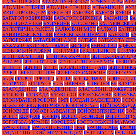
НА ЗАПОРІЖЖЯ
АТАКА НА МОСКВУ
АТАКА НА РФ
АТА
АТОМНА ЕНЕРГІЯ
АТОМНА СТАНЦІЯ
АТРАКЦІОНИ
АУД
Б'ЮТІ-ПРОЦЕДУРА
БАБИН ЯР
БАБУРКА
БАБУСЯ
БАБЦЯ
БАГАТОПОВЕРХІВКИ
БАГАТОПОВІРХІВКА
БАЖАННЯ
БА
БАЛ ЗРИЗАНТЕМ
БАЛАБИНЕ
БАЛАБИНО
БАЛАБІНСЬКА
БАЛІСТИЧНА РАКЕТА
БАЛКОВИЙ МІСТ
БАЛКОН
БАЛТІ
БАНКІВСЬКІ КАРТКИ
БАНКІВСЬКІ ОПЕРАЦІЇ
БАНКІРИ
Б
ЗАПОРІЖЖЯ
БАТАЛЬЙОН АЗОВ
БАТЬКИ
БАТЬКИ ТА ДІТ
БАХМУТСЬКИЙ НАПРЯМОК
БВИБЦЯ
БВИВСТВО
БДЖОЛ
БЕЗВІЗОВИЙ РЕЖИМ
БЕЗГЛУЗДЯ
БЕЗДІЯЛЬНІСТЬ
БЕЗЗА
БЕЗПЕКА МІСТЯН
БЕЗПЕКА УКРАЇНИ
БЕЗПЕКОВА УГОД
АПАРАТ
БЕЗПІЛОТНИК
БЕЗПІЛОТНИК ГУР МОУ
БЕЗПІЛ
БЕЛЬГІЯ
БЕНЗИН
БЕНІН
БЕОМЕТРИЧНІ ДАНІ
БЕПЕЗПЕК
РІЧКИ
БЕРЕГИ ДНІПРА
БЕРЕГОВА ОХОРОНА
БЕРЕГОВА 
БІДА
БІДОСЯ
БІЖЕНЦІ
БІЗНЕС
БІЗНЕС-ПЛАН
БІЗНЕС-ЦЕН
БІЛОРУСИ
БІЛОРУСЬ
БІЛЬ
БІЛЬМАК
БІТКОЇНИ
БК
БЛАГО
БЛАГОДІЙНИК
БЛАГОДІЙНИКИ
БЛАГОДІЙНІ ПОЖЕРТВ
БЛОГЕРИ
БЛОКАДА
БЛОКПОСТ
БЛОКУВАННЯ
БЛОКУВА
БЛОКУВАННЯ РОБОТИ
БМП
БОГДАН ВАСИЛЕНКО
БОГО
БОЖКОВСЬКА ВИПРАВНА КОЛОНІЯ №16
БОЙОВА ЗАДА
БОЙОВІ ДІЇ
БОЙОВІ ЗАВДАННЯ
БОЙОВІ ЗІТКНЕННЯ
БОЙ
БОРГИ
БОРДЕЛЬ
БОРЕЦЬ
БОРИС ДЖОНСОН
БОРИС ТОД
БОРОТЬБА УКРАЇНИ
БОРОЬББА
БОСТОНСЬКИЙ МАРАФ
БРАКОНЬЄР
БРАКОНЬЄРСТВО
БРАТ
БРАТИСЛАВА
БРЕХН
БУДАПЕШТСЬКИЙ МЕМОРАНДУМ
БУДЕ ВЕСНА
БУДИНК