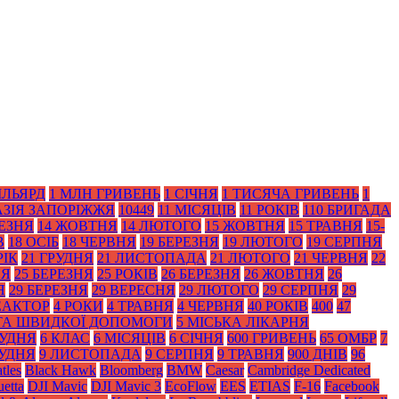
ІЛЬЯРД
1 МЛН ГРИВЕНЬ
1 СІЧНЯ
1 ТИСЯЧА ГРИВЕНЬ
1
АЗІЯ ЗАПОРІЖЖЯ
10449
11 МІСЯЦІВ
11 РОКІВ
110 БРИГАДА
РЕЗНЯ
14 ЖОВТНЯ
14 ЛЮТОГО
15 ЖОВТНЯ
15 ТРАВНЯ
15-
В
18 ОСІБ
18 ЧЕРВНЯ
19 БЕРЕЗНЯ
19 ЛЮТОГО
19 СЕРПНЯ
РІК
21 ГРУДНЯ
21 ЛИСТОПАДА
21 ЛЮТОГО
21 ЧЕРВНЯ
22
НЯ
25 БЕРЕЗНЯ
25 РОКІВ
26 БЕРЕЗНЯ
26 ЖОВТНЯ
26
Я
29 БЕРЕЗНЯ
29 ВЕРЕСНЯ
29 ЛЮТОГО
29 СЕРПНЯ
29
ЕАКТОР
4 РОКИ
4 ТРАВНЯ
4 ЧЕРВНЯ
40 РОКІВ
400
47
 ТА ШВИДКОЇ ДОПОМОГИ
5 МІСЬКА ЛІКАРНЯ
РУДНЯ
6 КЛАС
6 МІСЯЦІВ
6 СІЧНЯ
600 ГРИВЕНЬ
65 ОМБР
7
РУДНЯ
9 ЛИСТОПАДА
9 СЕРПНЯ
9 ТРАВНЯ
900 ДНІВ
96
tles
Black Нawk
Bloomberg
BMW
Caesar
Cambridge Dedicated
etta
DJI Mavic
DJI Mavic 3
EcoFlow
EES
ETIAS
F-16
Facebook