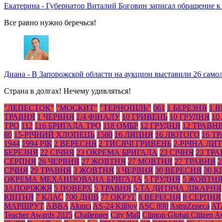
Екатерина
-
Губернатор Виталий Боговин записал обращение к
Все равно нужно беречься!
Диана
-
В Запорожской области на аукцион выставили 26 само
Страна в долгах! Нечему удивляться!
"ЛЕПЕСТОК"
"МОСКИТ"
"ТЕРНОПІЛЬ"
061
1 БЕРЕЗНЯ
1 
ТРАВНЯ
1 ЧЕРВНЯ
1/4 ФІНАЛУ
10 ГРИВЕНЬ
10 ГРУДНЯ
10
ТРО
112
116 БРИГАДА ТРО
118 ОМБР
12 ГРУДНЯ
12 ТРАВН
80
15-РІЧНИЙ ХЛОПЕЦЬ
1580
16 ЛИПНЯ
16 ЛЮТОГО
16 Т
1944
1994 РІК
2 ВЕРЕСНЯ
2 ТИСЯЧІ ГРИВЕНЬ
2-РІЧНА ДИ
БЕРЕЗНЯ
22 СІЧНЯ
23 ОКРЕМА БРИГАДА
23 СІЧНЯ
23 ТР
СЕРПНЯ
26 ЧЕРВНЯ
27 ЖОВТНЯ
27 МОВТНЯ
27 ТРАВНЯ
2
СІЧНЯ
29 ТРАВНЯ
3 ЖОВТНЯ
3 ЧЕРВНЯ
30 ВЕРЕСНЯ
30 К
ОКРЕМА МЕХАНІЗОВАНА БРИГАДА
5 ГРУДНЯ
5 ЖОВТН
ЗАПОРІЖЖЯ
5 ПОВЕРХ
5 ТРАВНЯ
5-ТА ДИТЯЧА ЛІКАРНЯ
КВІТНЯ
7 КЛАС
700 ДНІВ
77 ОКРУГ
8 ВЕРЕСНЯ
8 СЕРПНЯ
МАРШРУТ
ABBA
Akıncı
AS-24 Killjoy
ASC 890
AstraZeneca
AT
Teacher Awards 2025
Challenger
City Mall
Clinton Global Citizen 