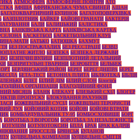
ТИКА
АТМОСФЕРА
АТМОСФЕРНЕ ПОВІТРЯ
АТО
СТКА
АФІША
АФРИКАНСЬКА ЧУМА СВИНЕЙ
АШАН
БАГАТОКВАРТИРНИЙ БУДИНОК
БАГАТОПОВЕРХІВКА
Ь
БАЗПІЛОТНИК
БАЙКЕР
БАЙОВІ ГРАНАТИ
БАКТЕРІЯ
ЛАТУВАННЯ
БАЛИ
БАЛИЦЬКИЙ
БАЛІСТИКА
ОВНА
БАНКІВСЬКА КАРТА
БАНКІВСЬКА КАРТКА
РСЕЛОНА
БАСКЕТБОЛ
БАСКЕТБОЛЬНИЙ КЛУБ
ЩИНА-МАТИ
БАТЬКО
БАТЮШКА
БАХМУТ
ТТЯ
БЕЗ ПОСТРАЖДАЛИХ
БЕЗ РЕЄСТРАЦІЇ
БЕЗВІЗ
ЗОПЛАТНЕ ЖИТЛО
БЕЗПЕКА
БЕЗПЕКА ДЕРЖАВИ
ДВО
БЕЗПЕЧНІ ВУЛИЦІ
БЕЗПІЛОТНИЙ ЛЕТАЛЬНИЙ
КИ
БЕЗПРИТУЛЬНІ ТВАРИНИ
БЕЗРОБІТТЯ
БЕЛЬБЕК
ПОРТ
БЕРДЯНСЬКИЙ РАЙОН
БЕРЕГ
БЕРЕГ ДНІПРА
БЕРЕГ
БЕСІДА
БЕТА-ТЕСТ
БЕТОННА ПЛИТА
БІБЛІОТЕКА
БІБЛІЯ
БІЛЕНЬКЕ
БІЛЕТ
БІЛИЙ ДІМ
БІЛИЙ СЛОН
Білогір'я
АГОДІЙНА ОРГАНІЗАЦІЯ
БЛАГОДІЙНИЙ ФОНД
НИЙ МІСЯЦЬ
БЛАНК
БЛЕКАУТ
БЛИЗЬКИЙ СХІД
БЛОГЕР
НКТІВ ПРОПУСКУ
БЛОКУВАННЯ РАХУНКІВ
ПАСИ
БОЖЕВІЛЬНИЙ СУСІД
БОЖЕВІЛЬНІ ТЕРОРИСТИ
ВИЙ ДУХ
БОЙОВИЙ КОТИК
БОЙОВІ
БОЙОВІ ВТРАТИ
НИК
БОМБАРДУВАЛЬНИК ТУ-95
БОМБОСХОВИЩЕ
БОРГ
А
БОРОТЬБА З ВОРОГОМ
БОРОТЬБА ЗА НЕЗАЛЕЖНІСТЬ
А
БОТУЛІЗМ
БОТУЛОТОКСИН
БПЛА
БРАК
БРАК КАДРІВ
ОНЮВАННЯ
БРЮССЕЛЬ
БРЯНСЬК
БУДАНОВ
ИПУ
БУДІВЕЛЬНА КОМПАНІЯ
БУДІВЕЛЬНЕ СМІТТЯ