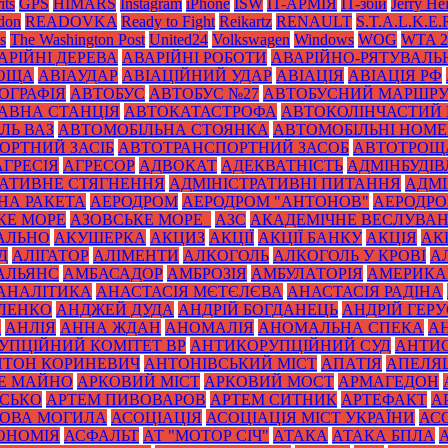
its
GPS
HIMARS
Instagram
iPhone
ISW
IT-АРМІЯ
IT-збій
Jerry He
don
READOVKA
Ready to Fight
Reikartz
RENAULT
S.T.A.L.K.E.
s
The Washington Post
United24
Volkswagen
Windows
WOG
WTA 2
АРІЙНІ ДЕРЕВА
АВАРІЙНІ РОБОТИ
АВАРІЙНО-РЯТУВАЛЬ
РОЩА
АВІАУДАР
АВІАЦІЙНИЙ УДАР
АВІАЦІЯ
АВІАЦІЯ РФ
ОГРАФІЯ
АВТОБУС
АВТОБУС №27
АВТОБУСНИЙ МАРШР
АВНА СТАНЦІЯ
АВТОКАТАСТРОФА
АВТОКОЛІНЧАСТИЙ 
ЛЬ ВАЗ
АВТОМОБІЛЬНА СТОЯНКА
АВТОМОБІЛЬНІ НОМЕ
ОРТНИЙ ЗАСІБ
АВТОТРАНСПОРТНИЙ ЗАСОБ
АВТОТРОЩ
АГРЕСІЯ
АГРЕСОР
АДВОКАТ
АДЕКВАТНІСТЬ
АДМІНБУДІВ
РАТИВНЕ СТЯГНЕННЯ
АДМІНІСТРАТИВНІ ПИТАННЯ
АДМІ
НА РАКЕТА
АЕРОДРОМ
АЕРОДРОМ "АНТОНОВ"
АЕРОДРОМ
КЕ МОРЕ
АЗОВСЬКЕ МОРЕ_
АЗС
АКАДЕМІЧНЕ ВЕСЛУВА
АЛЬНО
АКУШЕРКА
АКЦИЗ
АКЦІЇ
АКЦІЇ БАНКУ
АКЦІЯ
АК
Д
АЛІГАТОР
АЛІМЕНТИ
АЛКОГОЛЬ
АЛКОГОЛЬ У КРОВІ
А
АЛЬЯНС
АМБАСАДОР
АМБРОЗІЯ
АМБУЛАТОРІЯ
АМЕРИКА
АНАЛІТИКА
АНАСТАСІЯ МЄТЄЛЄВА
АНАСТАСІЯ РАДІНА
ЛЕНКО
АНДЖЕЙ ДУДА
АНДРІЙ БОГДАНЕЦЬ
АНДРІЙ ГЕРУ
К
АНЛІЯ
АННА ЖДАН
АНОМАЛІЯ
АНОМАЛЬНА СПЕКА
А
УПЦІЙНИЙ КОМІТЕТ ВР
АНТИКОРУПЦІЙНИЙ СУД
АНТИС
НТОН КОРИНЕВИЧ
АНТОНІВСЬКИЙ МІСТ
АПАТІЯ
АПЕЛЯ
Е МАЙНО
АРКОВИЙ МІСТ
АРКОВИЙ МОСТ
АРМАГЕДОН
ИСЬКО
АРТЕМ ПИВОВАРОВ
АРТЕМ СИТНИК
АРТЕФАКТ
А
ОВА МОГИЛА
АСОЦІАЦІЯ
АСОЦІАЦІЯ МІСТ УКРАЇНИ
АС
ОНОМІЯ
АСФАЛЬТ
АТ "МОТОР СІЧ"
АТАКА
АТАКА БПЛА