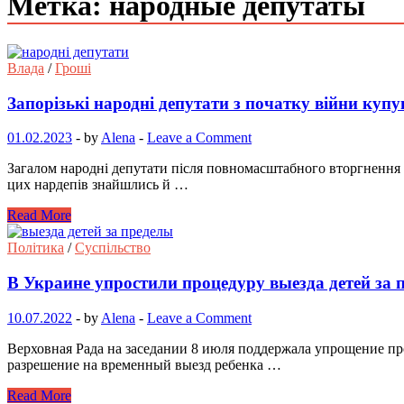
Метка: народные депутаты
Влада
/
Гроші
Запорізькі народні депутати з початку війни куп
01.02.2023
-
by
Alena
-
Leave a Comment
Загалом народні депутати після повномасштабного вторгнення ро
цих нардепів знайшлись й …
Read More
Політика
/
Суспільство
В Украине упростили процедуру выезда детей за
10.07.2022
-
by
Alena
-
Leave a Comment
Верховная Рада на заседании 8 июля поддержала упрощение пр
разрешение на временный выезд ребенка …
Read More