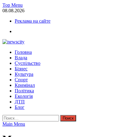
Skip
Top Menu
to
08.08.2026
content
Реклама на сайте
facebook
NewsCity — свежие новости Запорожья сегодня
Головна
Новости Запорожья и Запорожской области сегодня. События За
Влада
Суспільство
Бізнес
Культура
Спорт
Кримінал
Політика
Екологія
ДТП
Блог
Найти:
Main Menu