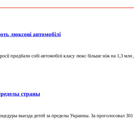
ують люксові автомобілі
сії придбали собі автомобілі класу люкс більше ніж на 1,3 млн д
 пределы страны
оцедуры выезда детей за пределы Украины. За проголосовал 301