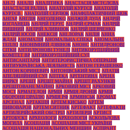
АН-72
АНАЛІЗ
АНАЛІТИКА
АНАСТАСІЯ МЄТЄЛЄВА
АНАСТАСІЯ РАДІНА
АНАТОЛІЙ КУРТЄВ
АНАТОЛІЙ
КУРТЄВ_
АНАТОЛІЙ СЕРДЮК
АНАФІЛАКТИЧНИЙ ШОК
АНГАР
АНГЛІЯ
АНГОЛЕНКО
АНДЖЕЙ ДУДА
АНДРІЙ
БОГДАНЕЦЬ
АНДРІЙ ГЕРУС
АНДРІЙ ЄРМАК
АНДРІЙ
ПИШНИЙ
АНДРІЙ ХЛИВНЮК
АНДРІЙ ШЕВЧЕНКО
АНДРІЙ ЮСОВ
АНЕКСІЯ
АНІ ЛОРАК
АНЛІЯ
АННА
ЖДАН
АНОМАЛІЯ
АНОМАЛЬНА СПЕКА
АНОМАЛЬНЕ
ТЕПЛО
АНОНІМНИЙ ДЗВІНОК
АНОНС
АНТИДРОНОВІ
СІТКИ
АНТИДРОНОВІ ТУНЕЛІ
АНТИКОРУПЦІЙНИЙ
КОМІТЕТ ВР
АНТИКОРУПЦІЙНИЙ СУД
АНТИСАНІТАРІЯ
АНТИТЕРОРИСТИЧНА ОПЕРАЦІЯ
АНТИУКРАЇНСЬКА ДЕЯЛЬНІСТЬ
АНТОН ГЕРАЩЕНКО
АНТОН КОРИНЕВИЧ
АНТОНІВСЬКИЙ МІСТ
АПАТІЯ
АПЕЛЯЦІЙНИЙ СУД
АПТЕКА
АРГЕНТИНА
АРЕНА
ЦИРКУ
АРЕШТ
АРЕШТ МАЙНА
АРЕШТ РАХУНКІВ
АРЕШТОВАНЕ МАЙНО
АРКОВИЙ МІСТ
АРКОВИЙ
МОСТ
АРМАГЕДОН
АРМІЯ
АРМІЯ ДРОНІВ
АРМІЯ
ОБОРОНИ ІЗРАЇЛЮ
АРМІЯ РФ
АРМЯНСЬК
АРОМАТ
АРСЕНАЛ
АРТАКЦІЯ
АРТЕМ КИСЬКО
АРТЕМ
ПИВОВАРОВ
АРТЕМ СИТНИК
АРТЕФАКТ
АРТЕФАКТИ
АРТИЛЕРІЙСЬКИЙ ОБСТРІЛ
АРТИЛЕРІЯ
АРТИСТ
АРТОБ'ЄКТ
АРХЕОЛОГИ
АРХЕОЛОГІЯ
АСКОЛЬДОВА
МОГИЛА
АСОЦІАЦІЯ
АСОЦІАЦІЯ МІСТ УКРАЇНИ
АСОЦІАЦІЯ НАЦІОНАЛЬНИХ МЕНШИН
АСПІРАНТ