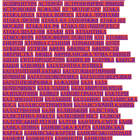
АСПІРАНТУРА
АСТЕРОЇД
АСТРОНОМІЧНЕ ЯВИЩЕ
АСТРОНОМІЯ
АСФАЛЬТ
АТ "МОТОР СІЧ"
АТАКА
АТАКА БПЛА
АТАКА ВОРОГА
АТАКА ДРОНАМИ
АТАКА ДРОНІВ
АТАКА НА ЗАПОРІЖЖЯ
АТАКА НА
МОСКВУ
АТАКА НА РФ
АТАКА ПО ДНІПРОГЕСУ
АТАКА ШАХЕДІВ
АТАКИ
АТБ
АТЛАНТИКА
АТМОСФЕРА
АТМОСФЕРНЕ ПОВІТРЯ
АТО
АТОМНА
ЕНЕРГІЯ
АТОМНА СТАНЦІЯ
АТРАКЦІОНИ
АУДІТ
АУКЦІОН
АУТИЗМ
АФЕРА
АФЕРИСТ
АФЕРИСТИ
АФЕРИСТКА
АФІША
АФРИКАНСЬКА ЧУМА СВИНЕЙ
АШАН
Б'ЮТІ-ПРОЦЕДУРА
БАБИН ЯР
БАБУРКА
БАБУСЯ
БАБЦЯ
БАВОВНА
БАГАТОДІТНА РОДИНА
БАГАТОДІТНИЙ БАТЬКО
БАГАТОКВАРТИРНИЙ
БУДИНОК
БАГАТОПОВЕРХІВКА
БАГАТОПОВЕРХІВКИ
БАГАТОПОВІРХІВКА
БАЖАННЯ
БАЗА
БАЗА
ВІДПОЧИНКУ
БАЗА ДАНИХ
БАЗА МИРОТВОРЕЦЬ
БАЗПІЛОТНИК
БАЙКЕР
БАЙОВІ ГРАНАТИ
БАКТЕРІЯ
БАЛ ЗРИЗАНТЕМ
БАЛАБИНЕ
БАЛАБИНО
БАЛАБІНСЬКА
КОСА
БАЛАНСОУТРИМУВАЧ
БАЛАНСУЮЧИЙ КАМІНЬ
БАЛАТУВАННЯ
БАЛИ
БАЛИЦЬКИЙ
БАЛІСТИКА
БАЛІСТИЧНА РАКЕТА
БАЛКОВИЙ МІСТ
БАЛКОН
БАЛТІЙСЬКИЙ РЕГІОН
БАЛТІЯ
БАНДЕРА-СМУЗІ
БАНК
БАНКА ПОВНА
БАНКІВСЬКА КАРТА
БАНКІВСЬКА
КАРТКА
БАНКІВСЬКІ КАРТКИ
БАНКІВСЬКІ ОПЕРАЦІЇ
БАНКІРИ
БАНКНОТА
БАНКНОТИ
БАНКОМАТ