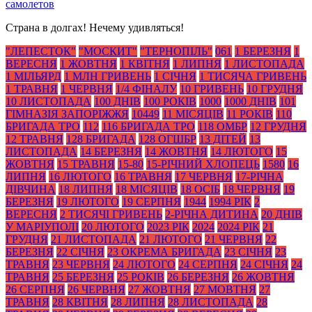
самолетов
Страна в долгах! Нечему удивляться!
"ЛЕПЕСТОК"
"МОСКИТ"
"ТЕРНОПІЛЬ"
061
1 БЕРЕЗНЯ
1
ВЕРЕСНЯ
1 ЖОВТНЯ
1 КВІТНЯ
1 ЛИПНЯ
1 ЛИСТОПАДА
1 МІЛЬЯРД
1 МЛН ГРИВЕНЬ
1 СІЧНЯ
1 ТИСЯЧА ГРИВЕНЬ
1 ТРАВНЯ
1 ЧЕРВНЯ
1/4 ФІНАЛУ
10 ГРИВЕНЬ
10 ГРУДНЯ
10 ЛИСТОПАДА
100 ДНІВ
100 РОКІВ
1000
1000 ДНІВ
101
ГІМНАЗІЯ ЗАПОРІЖЖЯ
10449
11 МІСЯЦІВ
11 РОКІВ
110
БРИГАДА ТРО
112
116 БРИГАДА ТРО
118 ОМБР
12 ГРУДНЯ
12 ТРАВНЯ
128 БРИГАДА
128 ОГШБР
13 ДІТЕЙ
13
ЛИСТОПАДА
14 БЕРЕЗНЯ
14 ЖОВТНЯ
14 ЛЮТОГО
15
ЖОВТНЯ
15 ТРАВНЯ
15-80
15-РІЧНИЙ ХЛОПЕЦЬ
1580
16
ЛИПНЯ
16 ЛЮТОГО
16 ТРАВНЯ
17 ЧЕРВНЯ
17-РІЧНА
ДІВЧИНА
18 ЛИПНЯ
18 МІСЯЦІВ
18 ОСІБ
18 ЧЕРВНЯ
19
БЕРЕЗНЯ
19 ЛЮТОГО
19 СЕРПНЯ
1944
1994 РІК
2
ВЕРЕСНЯ
2 ТИСЯЧІ ГРИВЕНЬ
2-РІЧНА ДИТИНА
20 ДНІВ
У МАРІУПОЛІ
20 ЛЮТОГО
2023 РІК
2024
2024 РІК
21
ГРУДНЯ
21 ЛИСТОПАДА
21 ЛЮТОГО
21 ЧЕРВНЯ
22
БЕРЕЗНЯ
22 СІЧНЯ
23 ОКРЕМА БРИГАДА
23 СІЧНЯ
23
ТРАВНЯ
23 ЧЕРВНЯ
24 ЛЮТОГО
24 СЕРПНЯ
24 СІЧНЯ
24
ТРАВНЯ
25 БЕРЕЗНЯ
25 РОКІВ
26 БЕРЕЗНЯ
26 ЖОВТНЯ
26 СЕРПНЯ
26 ЧЕРВНЯ
27 ЖОВТНЯ
27 МОВТНЯ
27
ТРАВНЯ
28 КВІТНЯ
28 ЛИПНЯ
28 ЛИСТОПАДА
28