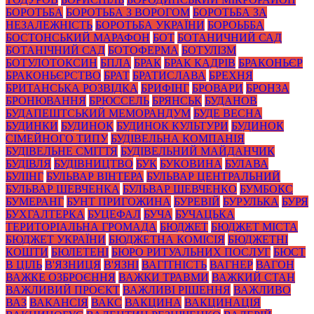
БОРОТЬБА
БОРОТЬБА З ВОРОГОМ
БОРОТЬБА ЗА
НЕЗАЛЕЖНІСТЬ
БОРОТЬБА УКРАЇНИ
БОРОЬББА
БОСТОНСЬКИЙ МАРАФОН
БОТ
БОТАНИЧНИЙ САД
БОТАНІЧНИЙ САД
БОТОФЕРМА
БОТУЛІЗМ
БОТУЛОТОКСИН
БПЛА
БРАК
БРАК КАДРІВ
БРАКОНЬЄР
БРАКОНЬЄРСТВО
БРАТ
БРАТИСЛАВА
БРЕХНЯ
БРИТАНСЬКА РОЗВІДКА
БРИФІНГ
БРОВАРИ
БРОНЗА
БРОНЮВАННЯ
БРЮССЕЛЬ
БРЯНСЬК
БУДАНОВ
БУДАПЕШТСЬКИЙ МЕМОРАНДУМ
БУДЕ ВЕСНА
БУДИНКИ
БУДИНОК
БУДИНОК КУЛЬТУРИ
БУДИНОК
СІМЕЙНОГО ТИПУ
БУДІВЕЛЬНА КОМПАНІЯ
БУДІВЕЛЬНЕ СМІТТЯ
БУДІВЕЛЬНИЙ МАЙДАНЧИК
БУДІВЛЯ
БУДІВНИЦТВО
БУК
БУКОВИНА
БУЛАВА
БУЛІНГ
БУЛЬВАР ВІНТЕРА
БУЛЬВАР ЦЕНТРАЛЬНИЙ
БУЛЬВАР ШЕВЧЕНКА
БУЛЬВАР ШЕВЧЕНКО
БУМБОКС
БУМЕРАНГ
БУНТ ПРИГОЖИНА
БУРЕВІЙ
БУРУЛЬКА
БУРЯ
БУХГАЛТЕРКА
БУЦЕФАЛ
БУЧА
БУЧАЦЬКА
ТЕРИТОРІАЛЬНА ГРОМАДА
БЮДЖЕТ
БЮДЖЕТ МІСТА
БЮДЖЕТ УКРАЇНИ
БЮДЖЕТНА КОМІСІЯ
БЮДЖЕТНІ
КОШТИ
БЮЛЕТЕНІ
БЮРО РИТУАЛЬНИХ ПОСЛУГ
БЮСТ
В ЦІЛЬ
В'ЯЗНИЦЯ
В'ЯЗНІ
ВАГІТНІСТЬ
ВАГНЕР
ВАГОН
ВАЖКЕ ОЗБРОЄННЯ
ВАЖКИ ТРАВМИ
ВАЖКИЙ СТАН
ВАЖЛИВИЙ ПРОЄКТ
ВАЖЛИВІ РІШЕННЯ
ВАЖЛИВО
ВАЗ
ВАКАНСІЯ
ВАКС
ВАКЦИНА
ВАКЦИНАЦІЯ