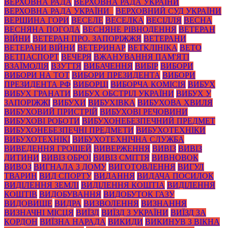
ВЕРХОВНА РАДА
ВЕРХОВНА РАДА УКРАЇНИ
ВЕРХОВНА РАДА УКРАЇНИ_
ВЕРХОВНИЙ СУД УКРАЇНИ
ВЕРШИНА ГОРИ
ВЕСЕЛЕ
ВЕСЕЛКА
ВЕСІЛЛЯ
ВЕСНА
ВЕСНЯНА ПОГОДА
ВЕСНЯНЕ РІВНОДЕННЯ
ВЕТЕРАН
ВІЙНИ
ВЕТЕРАН ПРО. ЗАПОРІЖЖЯ
ВЕТЕРАНИ
ВЕТЕРАНИ ВІЙНИ
ВЕТЕРИНАР
ВЕТКЛІНІКА
ВЕТО
ВЕТПАСПОРТ
ВЕЧЕРЯ
ВЖАНУВАННЯ ПАМ'ЯТІ
ВЗАЇМОДІЯ
ВЗУТТЯ
ВИБАЧЕННЯ
ВИБІР
ВИБОРИ
ВИБОРИ НА ТОТ
ВИБОРИ ПРЕЗИДЕНТА
ВИБОРИ
ПРЕЗИДЕНТА РФ
ВИБОРЦІ
ВИБОРЧА КОМІСІЯ
ВИБУХ
ВИБУХ ГРАНАТИ
ВИБУХ ОБСТРІЛ УКРАЇНИ
ВИБУХ У
ЗАПОРІЖЖІ
ВИБУХИ
ВИБУХІВКА
ВИБУХОВА ХВИЛЯ
ВИБУХОВИЙ ПРИСТРІЙ
ВИБУХОВІ РЕЧОВИНИ
ВИБУХОВІ РОБОТИ
ВИБУХОНЕБЕЗПЕЧНИЙ ПРЕДМЕТ
ВИБУХОНЕБЕЗПЕЧНІ ПРЕДМЕТИ
ВИБУХОТЕХНІКИ
ВИБУХОТЕХНІКІ
ВИБУХОТЕХНІЧНА СЛУЖБА
ВИВЕДЕННЯ ГРОШЕЙ
ВИВЕРЖЕННЯ
ВИВІЗ
ВИВІЗ
ДИТИНИ
ВИВІЗ ОБРОЇ
ВИВІЗ СМІТТЯ
ВИВНОВОК
ВИВОЗ
ВИГНАЛА З ДОМУ
ВИГОТОВЛЕННЯ
ВИГУЛ
ТВАРИН
ВИД СПОРТУ
ВИДАННЯ
ВИДАЧА ПОСИЛОК
ВИДІЛЕННЯ ЗЕМЛІ
ВИДІЛЕННЯ КОШТІА
ВИДІЛЕННЯ
КОШТІВ
ВИДОБУВАННЯ
ВИДОБУТОК ГАЗУ
ВИДОВИЩЕ
ВИДРА
ВИЗВОЛЕННЯ
ВИЗНАННЯ
ВИЗНАЧНІ МІСЦЯ
ВИЇЗД
ВИЇЗД З УКРАЇНИ
ВИЇЗД ЗА
КОРДОН
ВИЇЗНА НАРАДА
ВИКИДИ
ВИКИНУВ З ВІКНА