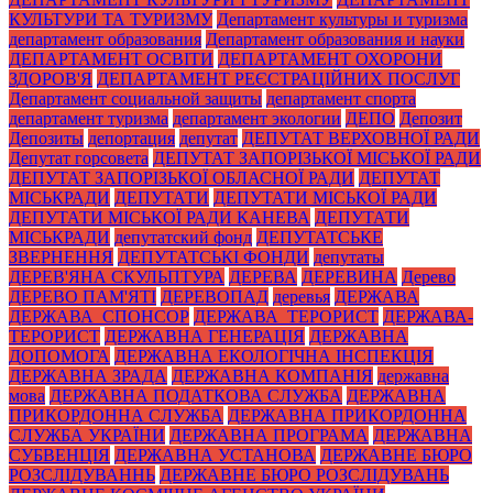
КУЛЬТУРИ ТА ТУРИЗМУ
Департамент культуры и туризма
департамент образования
Департамент образования и науки
ДЕПАРТАМЕНТ ОСВІТИ
ДЕПАРТАМЕНТ ОХОРОНИ
ЗДОРОВ'Я
ДЕПАРТАМЕНТ РЕЄСТРАЦІЙНИХ ПОСЛУГ
Департамент социальной защиты
департамент спорта
департамент туризма
департамент экологии
ДЕПО
Депозит
Депозиты
депортация
депутат
ДЕПУТАТ ВЕРХОВНОЇ РАДИ
Депутат горсовета
ДЕПУТАТ ЗАПОРІЗЬКОЇ МІСЬКОЇ РАДИ
ДЕПУТАТ ЗАПОРІЗЬКОЇ ОБЛАСНОЇ РАДИ
ДЕПУТАТ
МІСЬКРАДИ
ДЕПУТАТИ
ДЕПУТАТИ МІСЬКОЇ РАДИ
ДЕПУТАТИ МІСЬКОЇ РАДИ КАНЕВА
ДЕПУТАТИ
МІСЬКРАДИ
депутатский фонд
ДЕПУТАТСЬКЕ
ЗВЕРНЕННЯ
ДЕПУТАТСЬКІ ФОНДИ
депутаты
ДЕРЕВ'ЯНА СКУЛЬПТУРА
ДЕРЕВА
ДЕРЕВИНА
Дерево
ДЕРЕВО ПАМ'ЯТІ
ДЕРЕВОПАД
деревья
ДЕРЖАВА
ДЕРЖАВА_СПОНСОР
ДЕРЖАВА_ТЕРОРИСТ
ДЕРЖАВА-
ТЕРОРИСТ
ДЕРЖАВНА ГЕНЕРАЦІЯ
ДЕРЖАВНА
ДОПОМОГА
ДЕРЖАВНА ЕКОЛОГІЧНА ІНСПЕКЦІЯ
ДЕРЖАВНА ЗРАДА
ДЕРЖАВНА КОМПАНІЯ
державна
мова
ДЕРЖАВНА ПОДАТКОВА СЛУЖБА
ДЕРЖАВНА
ПРИКОРДОННА СЛУЖБА
ДЕРЖАВНА ПРИКОРДОННА
СЛУЖБА УКРАЇНИ
ДЕРЖАВНА ПРОГРАМА
ДЕРЖАВНА
СУБВЕНЦІЯ
ДЕРЖАВНА УСТАНОВА
ДЕРЖАВНЕ БЮРО
РОЗСЛІДУВАННЬ
ДЕРЖАВНЕ БЮРО РОЗСЛІДУВАНЬ