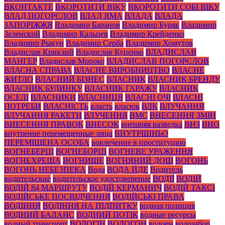
ВКОНТАКТЕ
ВКОРОТИТИ ВІКУ
ВКОРОТИТИ СОБІ ВІКУ
ВЛАД ПОГОРЄЛОВ
ВЛАД ЯМА
ВЛАДА
ВЛАДА
ЗАПОРІЖЖЯ
Владимир Баранов
Владимир Буряк
Владимир
Зеленский
Владимир Кальцев
Владимир Крейденко
Владимир Рыкун
Владимир Серба
Владимир Хомутов
Владислав Криклий
Владислав Куценко
ВЛАДИСЛАВ
МАНГЕР
Владислав Мороко
ВЛАДИСЛАВ ПОГОРЄЛОВ
ВЛАСНА СПРАВА
ВЛАСНЕ ВИРОБНИЦТВО
ВЛАСНЕ
ЖИТЛО
ВЛАСНИЙ БІЗНЕС
ВЛАСНИК
ВЛАСНИК БРЕНДУ
ВЛАСНИК БУДИНКУ
ВЛАСНИК ГАРАЖУ
ВЛАСНИК
ОСЕЛІ
ВЛАСНИКИ
ВЛАСНИЦЯ
ВЛАСНІ ОЧІ
ВЛАСНІ
ПОТРЕБИ
ВЛАСНІСТЬ
власть
власюк
ВЛК
ВЛУЧАННЯ
ВЛУЧАННЯ РАКЕТИ
ВЛУЧЕННЯ
ВМС
ВНЕСЕННЯ ЗМІН
ВНЕСЕННЯ ПРАВОК
ВНЕСОК
внешняя разведка
ВНЗ
ВНО
внутренне перемещенные лица
ВНУТРІШНЬО
ПЕРЕМІЩЕНА ОСОБА
вовлечение в проституцию
ВОГНЕБЕРЦІ
ВОГНЕБОРЦІ
ВОГНЕВЕ УРАЖЕННЯ
ВОГНЕХРЕЩА
ВОГНИЩЕ
ВОГНЯНИЙ ДОЩ
ВОГОНЬ
ВОГОНЬ НЕБЕЗПЕКА
Вода
ВОДА ЙДЕ
Водитель
водительские
водительское удостоверение
ВОДІЇ
ВОДІЙ
ВОДІЙ 84 МАРШРУТУ
ВОДІЙ КЕРМАНИЧ
ВОДІЙ ТАКСІ
ВОДІЙСЬКЕ ПОСВІДЧЕННЯ
ВОДІЙСЬКІ ПРАВА
ВОДІННЯ
ВОДІННЯ НА ПІДПИТКУ
водная полиция
ВОДНИЙ БАЛАНС
ВОДНИЙ ПОТІК
водные ресурсы
водный транспорт
ВОДОГІН
ВОДОГОН
водоем
водозабор