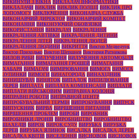
ВИКИНУЛИ З ВІКНА
ВИКЛАДАЧ ІНФОРМАТИКИ
ВИКЛАДАЧИ
ВИКЛИК
ВИКЛИК ПОЛІЦІЇ
ВИКЛИК ПРО
ДОПОМОГУ
ВИКЛЮЧЕННЯ
ВИКОНАВЧА СЛУЖБА
ВИКОНАВЧИЙ ДИРЕКТОР
ВИКОНАВЧИЙ КОМІТЕТ
ВИКОНАННЯ
ВИКОНУЮЧИЙ ОБОВ'ЯЗКИ
ВИКОРИСТАННЯ
ВИКРАДАЧ
ВИКРАДЕННЯ
ВИКРАДЕННЯ АВТІВКИ
ВИКРАДЕННЯ ДИТИНИ
ВИКРАДЕННЯ ДІТЕЙ
ВИКРАДЕННЯ ЛЮДЕЙ
ВИКРАДЕННЯ ЛЮДИНИ
ВИКРИТТЯ
Виктор Медведчук
Виктор Приходько
Виктор Шершнев
Виктория Ратникова
ВИЛОВ РИБИ
ВИЛУЧЕННЯ
ВИЛУЧЕННЯ АВТОМОБІЛЯ
ВИМАГАННЯ
ВИМАГАННЯ ГРОШЕЙ
ВИМАГАННЯ
ХАБАРЯ
ВИМАГАЧІ
ВИМІРЮВАННЯ
ВИМОГА
ВИМОГА
ЗУПИНКИ
ВИМОГИ
ВИНАГОРОДА
ВИНАХІДНИК
ВИНИЩУВАЧ
ВИНЯТОК
ВИПАДОК
ВИПИЛЮВАННЯ
ДЕРЕВ
ВИПЛАТА
ВИПЛАТА КОМПЕНСАЦІЇ
ВИПЛАТИ
ВИПЛАТИ ВІЙСЬКОВИМ
ВИПРАВНА КОЛОНІЯ
ВИПРАВНІ РОБОТИ
ВИПРАВНОЙ ЦЕНТР
ВИПРОБУВАЛЬНИЙ ТЕРМІН
ВИПРОБУВАННЯ
ВИПУСК
ВИПУСКНИК
ВИРВА
ВИРІШЕННЯ ПИТАННЯ
ВИРІШЕННЯ ПРОБЛЕМ
ВИРОБИ
ВИРОБНИК
ВИРОБНИКИ ДРОНІВ
ВИРОБНИЦТВО
ВИРОБНИЦТВО
ШАХЕДІВ
ВИРОК
ВИРОК СУДУ
ВИРУБКА
ВИРУБКА
ДЕРЕВ
ВИРУБКА ЯЛИНОК
ВИСАДКА
ВИСАДКА ДЕРЕВ
ВИСАДКА КВІТІВ
ВИСЕЛЕННЯ
ВИСНОВОК
ВИСНОВОК