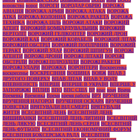
воровство
ворог
ВОРОГИ
ВОРОДАР ОБРІЮ
ВОРОЖА
АВІАЦІЯ
ВОРОЖА АРМІЯ
ВОРОЖА АТАКА
ВОРОЖА
АТКА
ВОРОЖА КОЛОННА
ВОРОЖА РАКЕТА
ВОРОЖА
ТЕХНІКА
ВОРОЖА ЦІЛЬ
ВОРОЖИ АТАКИ
ВОРОЖИЙ
АГЕНТ
ВОРОЖИЙ БОМБАРДУВАЛЬНИК
ВОРОЖИЙ
ВЕРТОЛІТ
ВОРОЖИЙ ГЕЛІКОПТЕР
ВОРОЖИЙ ДРОН
ВОРОЖИЙ КАБ
ВОРОЖИЙ КОРАБЕЛЬ
ВОРОЖИЙ ЛІТАК
ВОРОЖИЙ ОБСТРІЛ
ВОРОЖИЙ ПОПЛІЧНИК
ВОРОЖИЙ
ТЕРАКТ
ВОРОЖИЙ УДАР
ВОРОЖИЙ ШПИГУН
ВОРОЖІ
АГЕНТИ
ВОРОЖІ ДРОНИ
ВОРОЖІ ЛІТАКИ
ВОРОЖІ
ОБСТРІЛИ
ВОРОЖІ ПІДРОЗДІЛИ
ВОРОЖІ РАКЕТИ
ВОРОЖІ УДАРИ
ВОРОЖКА
ВОРОНТЕРИ
Воскресенка
воскресенье
ВОСКРЕСІННЯ
ВОЩИНА
ВОЯЖ
ВПАВ З
ДРУГОГО ПОВЕРХУ
ВПАВ ЛІТАК
ВПАВ У ВОДУ
ВПЕВНЕНІСТЬ
ВПЕРШЕ
ВПЕРШЕ В УКРАЇНІ
ВПЕРШЕ У
ЗАПОРІЖЖІ
ВПЛИВ
ВПО
ВПС США
ВР
враг
врач
Врачи
Времевка
Времовка
Время
время работы
ВРУ
ВРУЧЕННЯ
ВРУЧЕННЯ НАГОРОД
ВРУЧЕННЯ ОСКАРА
ВРУЧЕННЯ
ПОВІСТКИ
ВРЯТУВАЛИ ВІД СМЕРТІ
ВРЯТУВАЛИ
ЖИТТЯ
ВСЕСВІТНІЙ ДЕНЬ
ВСЕСВІТНІЙ ДЕНЬ
ВИШИВАНКИ
ВСЕСВІТНІЙ ДЕНЬ ДИТИНИ
ВСЕСВІТНІЙ
ДЕНЬ ДЯКУЮ
ВСЕСВІТНІЙ ДЕНЬ СЕРЦЯ
ВСЕСВІТНІЙ
ДЕНЬ ФУТБОЛУ
ВСЕСВІТНІЙ ЕКОНОМІЧНИЙ ФОРУМ
ВСЕСВІТНЯ БОКСЕРСЬКА РАДА
ВСЕСВІТНЯ