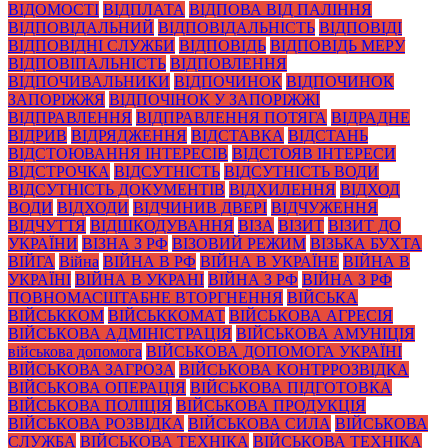
ВІДОМОСТІ
ВІДПЛАТА
ВІДПОВА ВІД ПАЛІННЯ
ВІДПОВІДАЛЬНИЙ
ВІДПОВІДАЛЬНІСТЬ
ВІДПОВІДІ
ВІДПОВІДНІ СЛУЖБИ
ВІДПОВІДЬ
ВІДПОВІДЬ МЕРУ
ВІДПОВІПАЛЬНІСТЬ
ВІДПОВЛЕННЯ
ВІДПОЧИВАЛЬНИКИ
ВІДПОЧИНОК
ВІДПОЧИНОК
ЗАПОРІЖЖЯ
ВІДПОЧІНОК У ЗАПОРІЖЖІ
ВІДПРАВЛЕННЯ
ВІДПРАВЛЕННЯ ПОТЯГА
ВІДРАДНЕ
ВІДРИВ
ВІДРЯДЖЕННЯ
ВІДСТАВКА
ВІДСТАНЬ
ВІДСТОЮВАННЯ ІНТЕРЕСІВ
ВІДСТОЯВ ІНТЕРЕСИ
ВІДСТРОЧКА
ВІДСУТНІСТЬ
ВІДСУТНІСТЬ ВОДИ
ВІДСУТНІСТЬ ДОКУМЕНТІВ
ВІДХИЛЕННЯ
ВІДХОД
ВОДИ
ВІДХОДИ
ВІДЧИНИВ ДВЕРІ
ВІДЧУЖЕННЯ
ВІДЧУТТЯ
ВІДШКОДУВАННЯ
ВІЗА
ВІЗИТ
ВІЗИТ ДО
УКРАЇНИ
ВІЗНА З РФ
ВІЗОВИЙ РЕЖИМ
ВІЗЬКА БУХТА
ВІЙГА
Війна
ВІЙНА В РФ
ВІЙНА В УКРАЇНЕ
ВІЙНА В
УКРАЇНІ
ВІЙНА В УКРАНІ
ВІЙНА З РФ
ВІЙНА З РФ
ПОВНОМАСШТАБНЕ ВТОРГНЕННЯ
ВІЙСЬКА
ВІЙСЬККОМ
ВІЙСЬККОМАТ
ВІЙСЬКОВА АГРЕСІЯ
ВІЙСЬКОВА АДМІНІСТРАЦІЯ
ВІЙСЬКОВА АМУНІЦІЯ
військова допомога
ВІЙСЬКОВА ДОПОМОГА УКРАЇНІ
ВІЙСЬКОВА ЗАГРОЗА
ВІЙСЬКОВА КОНТРРОЗВІДКА
ВІЙСЬКОВА ОПЕРАЦІЯ
ВІЙСЬКОВА ПІДГОТОВКА
ВІЙСЬКОВА ПОЛІЦІЯ
ВІЙСЬКОВА ПРОДУКЦІЯ
ВІЙСЬКОВА РОЗВІДКА
ВІЙСЬКОВА СИЛА
ВІЙСЬКОВА
СЛУЖБА
ВІЙСЬКОВА ТЕХНІКА
ВІЙСЬКОВА ТЕХНІКА