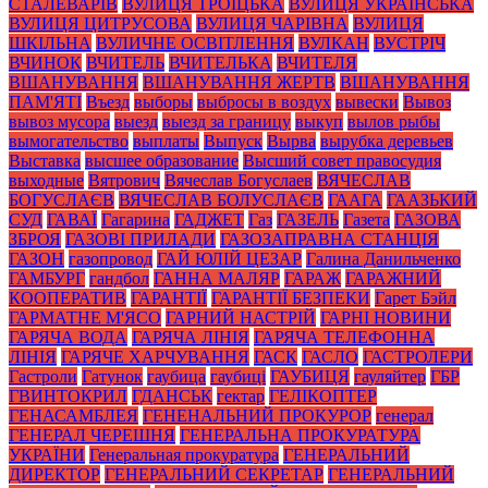
СТАЛЕВАРІВ
ВУЛИЦЯ ТРОЇЦЬКА
ВУЛИЦЯ УКРАЇНСЬКА
ВУЛИЦЯ ЦИТРУСОВА
ВУЛИЦЯ ЧАРІВНА
ВУЛИЦЯ
ШКІЛЬНА
ВУЛИЧНЕ ОСВІТЛЕННЯ
ВУЛКАН
ВУСТРІЧ
ВЧИНОК
ВЧИТЕЛЬ
ВЧИТЕЛЬКА
ВЧИТЕЛЯ
ВШАНУВАННЯ
ВШАНУВАННЯ ЖЕРТВ
ВШАНУВАННЯ
ПАМ'ЯТІ
Въезд
выборы
выбросы в воздух
вывески
Вывоз
вывоз мусора
выезд
выезд за границу
выкуп
вылов рыбы
вымогательство
выплаты
Выпуск
Вырва
вырубка деревьев
Выставка
высшее образование
Высший совет правосудия
выходные
Вятрович
Вячеслав Богуслаев
ВЯЧЕСЛАВ
БОГУСЛАЄВ
ВЯЧЕСЛАВ БОЛУСЛАЄВ
ГААГА
ГААЗЬКИЙ
СУД
ГАВАЇ
Гагарина
ГАДЖЕТ
Газ
ГАЗЕЛЬ
Газета
ГАЗОВА
ЗБРОЯ
ГАЗОВІ ПРИЛАДИ
ГАЗОЗАПРАВНА СТАНЦІЯ
ГАЗОН
газопровод
ГАЙ ЮЛІЙ ЦЕЗАР
Галина Данильченко
ГАМБУРГ
гандбол
ГАННА МАЛЯР
ГАРАЖ
ГАРАЖНИЙ
КООПЕРАТИВ
ГАРАНТІЇ
ГАРАНТІЇ БЕЗПЕКИ
Гарет Бэйл
ГАРМАТНЕ М'ЯСО
ГАРНИЙ НАСТРІЙ
ГАРНІ НОВИНИ
ГАРЯЧА ВОДА
ГАРЯЧА ЛІНІЯ
ГАРЯЧА ТЕЛЕФОННА
ЛІНІЯ
ГАРЯЧЕ ХАРЧУВАННЯ
ГАСК
ГАСЛО
ГАСТРОЛЕРИ
Гастроли
Гатунок
гаубица
гаубиці
ГАУБИЦЯ
гауляйтер
ГБР
ГВИНТОКРИЛ
ГДАНСЬК
гектар
ГЕЛІКОПТЕР
ГЕНАСАМБЛЕЯ
ГЕНЕНАЛЬНИЙ ПРОКУРОР
генерал
ГЕНЕРАЛ ЧЕРЕШНЯ
ГЕНЕРАЛЬНА ПРОКУРАТУРА
УКРАЇНИ
Генеральная прокуратура
ГЕНЕРАЛЬНИЙ
ДИРЕКТОР
ГЕНЕРАЛЬНИЙ СЕКРЕТАР
ГЕНЕРАЛЬНИЙ