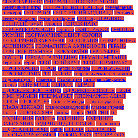
СЕКРЕТАР НАТО
ГЕНЕРАЛЬНИЙ СЕКРЕТАР ООН
Генеральний штаб
ГЕНЕРАЛЬНИЙ ШТАБ ЗСУ
генеральный
прокурор
ГЕНЕРАТОР
ГЕНЕТИЧНИЙ КОД НАЦІЇ
Геническ
Геннадий Касай
Геннадий Наумов
ГЕННАДІЙ КОНЯЄВ
ГЕННАДІЙ ФУКС
геноцид
ГЕНСЕК НАТО
ГЕНСЕКРЕТАРЬ НАТО
Генштаб
ГЕНШТАБ ЗСУ
ГЕНШТАБ
УКРАЇНИ
ГЕОГРАФІЧНИЙ ЦЕНТР ЄВРОПИ
ГЕОЛОГІЧНИЙ ЗАКАЗНИК
ГЕОЛОКАЦІЯ
ГЕОМАГНІТНА
АКТИВНІСТЬ
ГЕОМАГНІТНА АКТИВНОСТЬ
ГЕРАНЬ
ГЕРБ
ГЕРБ ТОКМАКА
ГЕРБ УКРАЇНИ
ГЕРГРАФІЧНІ
ОБ'ЄКТИ
ГЕРМАН ГАЛУЩЕНКО
ГЕРМАН СМЕТАНІН
Германия
герои
ГЕРОЇ
ГЕРОЇ КРУТ
ГЕРОЇ НЕ ВМИРАЮТЬ
ГЕРОЇ УКРАЇНИ
ГЕРОЙ
Герой Украины
ГЕРОЙ УКРАЇНИ
ГЕРОЯМ СЛАВА
ГЕС
ГИДОТА
гидравлические испытания
Гидрометцентр
гимназия
Гимнастика
Гинтарас Савукинас
Гитлер
ГІДНЕ МІСЦЕ
ГІДНІСТЬ
ГІДРАНТ
ГІДРОЕЛЕКТРОСТАНЦІЯ
ГІДРОМЕТЕОРОЛОГІЯ
ГІЛЛЯ
ГІМН УКРАЇНИ
ГІПЕРМАРКЕТ
ГІПЕРМАРКЕТ АШАН
ГІРКІН
ГІРОСКУТЕР
Гітанас Науседа
глава государства
ГЛАВА ДЕРЖАВИ
главнокомандующий
главный тренер
Глазго
ГЛИБОКА ЯМА
Глинка
Глорія
ГНІЙ
ГНІТ
ГО
ГОДИВНИЦЯ
ГОДИНА
ГОДИННИК
ГОДИННИК
ЗАКОХАНИХ
ГОДІВНИЦІ ДЛЯ ТВАРИН
Годовщина
ГОДУВАТИ ПТАХІВ
Голик
ГОЛОВА
ГОЛОВА ВРУ
ГОЛОВА ЄВРОКОМІСІЇ
ГОЛОВА ЗОВА
ГОЛОВА ОВА