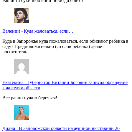
Рашисти суки щоб вони повиздихали!!!
Валений
-
Куда жаловаться, если…
Куда в Запорожье куда пожаловаться, если обижают ребенка в
саду? Предположительно (со слов ребенка) делает
воспитатель
Екатерина
-
Губернатор Виталий Боговин записал обращение
к жителям области
Все равно нужно беречься!
Диана
-
В Запорожской области на аукцион выставили 26