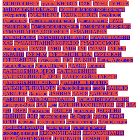
МОНІТОРИНГУ
группа KHORTA
ГСЧС
ГУ НП
ГУ НП В
ЗАПОРІЗЬКІЙ ОБЛАСТІ
ГУ НП в Запорожской области
губернатор
ГУБЕРНЕТОР
ГУДОК ПОТЯГА
Гуляйполе
Гуляйполец
Гуляйпольский район
Гуляйпольское
ГУМА
гуманитарка
Гуманитарная помощь
гуманитарный коридор
ГУМАНІТАРНА ДОПОМОГА
ГУМАНІТАРНА
КАТАСТРОФА
ГУМАНІТАРНЕ АВТО
ГУМАНІТАРНИЙ
ХАБ
ГУМАНІТРАНИЙ КОРИДОР
ГУМДОПОМОГА
гумкоридор
ГУМОР
ГУНП
ГУПН
ГУР
ГУР МО
ГУР МО
УКРАЇНИ
ГУР МОУ
ГУРТ "АНТИТІЛА"
ГУРТ СКАЙ
ГУРТОЖИТОК
гусасфальт
ГФС
ДА ВІНЧІ
Давид Арахамия
Давид Жвания
Давид Шредер
ДАВОС
дайвинг
ДАЛЕКОБІЙНА ЗБРОЯ
ДАЛЕКОБІЙНИК
ДАЛЕКОБІЙНИТЙ ДРОН
ДАЛЕКОБІЙНІ РАКЕТИ
ДАЛЕКОБІЙНІ САНКЦІЇ
ДАЛЬНІСТЬ ВОГНЮ
ДАЛЬНІСТЬ ПОЛЬОТУ
дальнобойщики
дамба
ДАНИЛО
ДАВИДОВ
Данилов
ДАНИНА
ДАНІЯ
ДАПОМОГА
ДАРІННЯ
ДАТА ЗАСНУВАННЯ
ДАТА СВЯТКУВАННЯ
Датагруп-Воля
ДАХ
дача
ДАЧНИЙ КООПЕРАТИВ
ДБР
ДВА
ДНІ
ДВЕРІ
Двигатель
ДВИГУН
движение
ДВІ СТІНИ
ДВІЙНИК
ДВІР
двустороннее
Де Дзерби
дебаты
ДЕВІД
КОЕН
девушка
дезертирство
дезинфекторы
Дезинфекция
ДЕЗІНФОРМАЦІЯ
декларация
декларирование
декоммунизация
ДЕКОМУНІЗАЦІЯ
ДЕКОМУНІЗАЦІЯ
ПЕРЕЙМЕНУВАННЯ
ДЕКОРАЦІЯ
ДЕМЕНЦІЯ