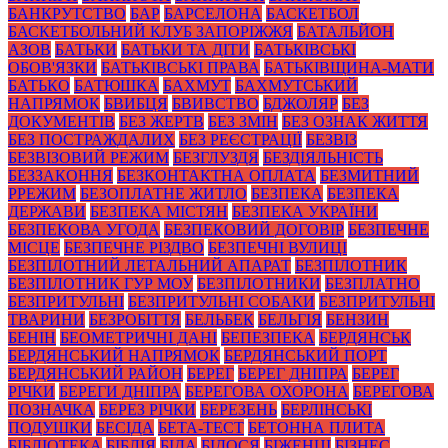
БАНКРУТСТВО
БАР
БАРСЕЛОНА
БАСКЕТБОЛ
БАСКЕТБОЛЬНИЙ КЛУБ ЗАПОРІЖЖЯ
БАТАЛЬЙОН
АЗОВ
БАТЬКИ
БАТЬКИ ТА ДІТИ
БАТЬКІВСЬКІ
ОБОВ'ЯЗКИ
БАТЬКІВСЬКІ ПРАВА
БАТЬКІВЩИНА-МАТИ
БАТЬКО
БАТЮШКА
БАХМУТ
БАХМУТСЬКИЙ
НАПРЯМОК
БВИБЦЯ
БВИВСТВО
БДЖОЛЯР
БЕЗ
ДОКУМЕНТІВ
БЕЗ ЖЕРТВ
БЕЗ ЗМІН
БЕЗ ОЗНАК ЖИТТЯ
БЕЗ ПОСТРАЖДАЛИХ
БЕЗ РЕЄСТРАЦІЇ
БЕЗВІЗ
БЕЗВІЗОВИЙ РЕЖИМ
БЕЗГЛУЗДЯ
БЕЗДІЯЛЬНІСТЬ
БЕЗЗАКОННЯ
БЕЗКОНТАКТНА ОПЛАТА
БЕЗМИТНИЙ
РРЕЖИМ
БЕЗОПЛАТНЕ ЖИТЛО
БЕЗПЕКА
БЕЗПЕКА
ДЕРЖАВИ
БЕЗПЕКА МІСТЯН
БЕЗПЕКА УКРАЇНИ
БЕЗПЕКОВА УГОДА
БЕЗПЕКОВИЙ ДОГОВІР
БЕЗПЕЧНЕ
МІСЦЕ
БЕЗПЕЧНЕ РІЗДВО
БЕЗПЕЧНІ ВУЛИЦІ
БЕЗПІЛОТНИЙ ЛЕТАЛЬНИЙ АПАРАТ
БЕЗПІЛОТНИК
БЕЗПІЛОТНИК ГУР МОУ
БЕЗПІЛОТНИКИ
БЕЗПЛАТНО
БЕЗПРИТУЛЬНІ
БЕЗПРИТУЛЬНІ СОБАКИ
БЕЗПРИТУЛЬНІ
ТВАРИНИ
БЕЗРОБІТТЯ
БЕЛЬБЕК
БЕЛЬГІЯ
БЕНЗИН
БЕНІН
БЕОМЕТРИЧНІ ДАНІ
БЕПЕЗПЕКА
БЕРДЯНСЬК
БЕРДЯНСЬКИЙ НАПРЯМОК
БЕРДЯНСЬКИЙ ПОРТ
БЕРДЯНСЬКИЙ РАЙОН
БЕРЕГ
БЕРЕГ ДНІПРА
БЕРЕГ
РІЧКИ
БЕРЕГИ ДНІПРА
БЕРЕГОВА ОХОРОНА
БЕРЕГОВА
ПОЗНАЧКА
БЕРЕЗ РІЧКИ
БЕРЕЗЕНЬ
БЕРЛІНСЬКІ
ПОДУШКИ
БЕСІДА
БЕТА-ТЕСТ
БЕТОННА ПЛИТА
БІБЛІОТЕКА
БІБЛІЯ
БІДА
БІДОСЯ
БІЖЕНЦІ
БІЗНЕС