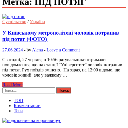
Метка: ПІД ПОТЯГ
Суспільство
/
Україна
У Київському метрополітені чоловік потрапив
під потяг (ФОТО)
27.06.2024
-
by
Alena
-
Leave a Comment
Сьогодні, 27 червня, о 10:56 рятувальники отримали
повідомлення, що на станції “Університет” чоловік потрапив
під потяг. Рух поїздів змінено. На зараз, на 12:00 відомо, що
чоловік живий, але у важкому …
Read More
Найти:
ТОП
Комментарии
Теги