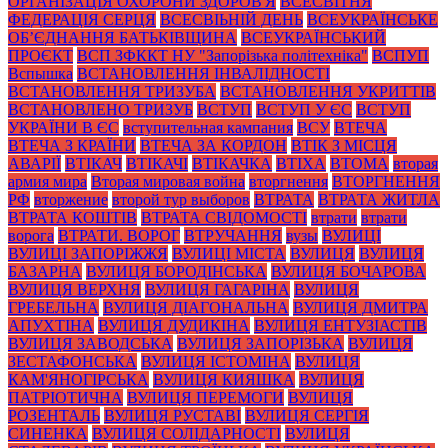
ОРГАНІЗАЦІЯ ОХОРОНИ ЗДОРОВ'Я
ВСЕСВІТНЯ
ФЕДЕРАЦІЯ СЕРЦЯ
ВСЕСВІЬНІЙ ДЕНЬ
ВСЕУКРАЇНСЬКЕ
ОБ’ЄДНАННЯ БАТЬКІВЩИНА
ВСЕУКРАЇНСЬКИЙ
ПРОЄКТ
ВСП ЗФККТ НУ "Запорізька політехніка"
ВСПУП
Вспышка
ВСТАНОВЛЕННЯ ІНВАЛІДНОСТІ
ВСТАНОВЛЕННЯ ТРИЗУБА
ВСТАНОВЛЕННЯ УКРИТТІВ
ВСТАНОВЛЕНО ТРИЗУБ
ВСТУП
ВСТУП У ЄС
ВСТУП
УКРАЇНИ В ЄС
вступительная кампания
ВСУ
ВТЕЧА
ВТЕЧА З КРАЇНИ
ВТЕЧА ЗА КОРДОН
ВТІК З МІСЦЯ
АВАРІЇ
ВТІКАЧ
ВТІКАЧІ
ВТІКАЧКА
ВТІХА
ВТОМА
вторая
армия мира
Вторая мировая война
вторгнення
ВТОРГНЕННЯ
РФ
вторжение
второй тур выборов
ВТРАТА
ВТРАТА ЖИТЛА
ВТРАТА КОШТІВ
ВТРАТА СВІДОМОСТІ
втрати
втрати
ворога
ВТРАТИ. ВОРОГ
ВТРУЧАННЯ
вузы
ВУЛИЦІ
ВУЛИЦІ ЗАПОРІЖЖЯ
ВУЛИЦІ МІСТА
ВУЛИЦЯ
ВУЛИЦЯ
БАЗАРНА
ВУЛИЦЯ БОРОДІНСЬКА
ВУЛИЦЯ БОЧАРОВА
ВУЛИЦЯ ВЕРХНЯ
ВУЛИЦЯ ГАГАРІНА
ВУЛИЦЯ
ГРЕБЕЛЬНА
ВУЛИЦЯ ДІАГОНАЛЬНА
ВУЛИЦЯ ДМИТРА
АПУХТІНА
ВУЛИЦЯ ДУДИКІНА
ВУЛИЦЯ ЕНТУЗІАСТІВ
ВУЛИЦЯ ЗАВОДСЬКА
ВУЛИЦЯ ЗАПОРІЗЬКА
ВУЛИЦЯ
ЗЕСТАФОНСЬКА
ВУЛИЦЯ ІСТОМІНА
ВУЛИЦЯ
КАМ'ЯНОГІРСЬКА
ВУЛИЦЯ КИЯШКА
ВУЛИЦЯ
ПАТРІОТИЧНА
ВУЛИЦЯ ПЕРЕМОГИ
ВУЛИЦЯ
РОЗЕНТАЛЬ
ВУЛИЦЯ РУСТАВІ
ВУЛИЦЯ СЕРГІЯ
СИНЕНКА
ВУЛИЦЯ СОЛІДАРНОСТІ
ВУЛИЦЯ