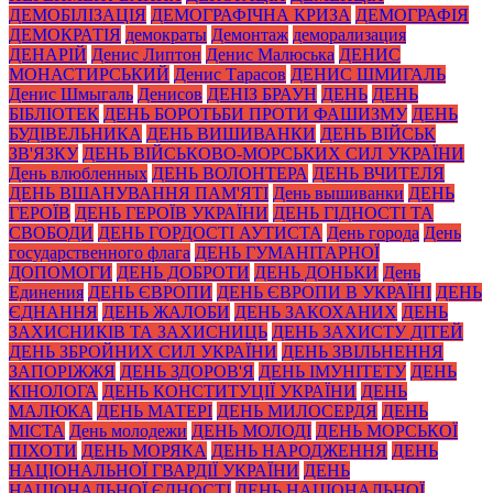
ДЕМОБІЛІЗАЦІЯ
ДЕМОГРАФІЧНА КРИЗА
ДЕМОГРАФІЯ
ДЕМОКРАТІЯ
демократы
Демонтаж
деморализация
ДЕНАРІЙ
Денис Липтон
Денис Малюська
ДЕНИС
МОНАСТИРСЬКИЙ
Денис Тарасов
ДЕНИС ШМИГАЛЬ
Денис Шмыгаль
Денисов
ДЕНІЗ БРАУН
ДЕНЬ
ДЕНЬ
БІБЛІОТЕК
ДЕНЬ БОРОТЬБИ ПРОТИ ФАШИЗМУ
ДЕНЬ
БУДІВЕЛЬНИКА
ДЕНЬ ВИШИВАНКИ
ДЕНЬ ВІЙСЬК
ЗВ'ЯЗКУ
ДЕНЬ ВІЙСЬКОВО-МОРСЬКИХ СИЛ УКРАЇНИ
День влюбленных
ДЕНЬ ВОЛОНТЕРА
ДЕНЬ ВЧИТЕЛЯ
ДЕНЬ ВШАНУВАННЯ ПАМ'ЯТІ
День вышиванки
ДЕНЬ
ГЕРОЇВ
ДЕНЬ ГЕРОЇВ УКРАЇНИ
ДЕНЬ ГІДНОСТІ ТА
СВОБОДИ
ДЕНЬ ГОРДОСТІ АУТИСТА
День города
День
государственного флага
ДЕНЬ ГУМАНІТАРНОЇ
ДОПОМОГИ
ДЕНЬ ДОБРОТИ
ДЕНЬ ДОНЬКИ
День
Единения
ДЕНЬ ЄВРОПИ
ДЕНЬ ЄВРОПИ В УКРАЇНІ
ДЕНЬ
ЄДНАННЯ
ДЕНЬ ЖАЛОБИ
ДЕНЬ ЗАКОХАНИХ
ДЕНЬ
ЗАХИСНИКІВ ТА ЗАХИСНИЦЬ
ДЕНЬ ЗАХИСТУ ДІТЕЙ
ДЕНЬ ЗБРОЙНИХ СИЛ УКРАЇНИ
ДЕНЬ ЗВІЛЬНЕННЯ
ЗАПОРІЖЖЯ
ДЕНЬ ЗДОРОВ'Я
ДЕНЬ ІМУНІТЕТУ
ДЕНЬ
КІНОЛОГА
ДЕНЬ КОНСТИТУЦІЇ УКРАЇНИ
ДЕНЬ
МАЛЮКА
ДЕНЬ МАТЕРІ
ДЕНЬ МИЛОСЕРДЯ
ДЕНЬ
МІСТА
День молодежи
ДЕНЬ МОЛОДІ
ДЕНЬ МОРСЬКОЇ
ПІХОТИ
ДЕНЬ МОРЯКА
ДЕНЬ НАРОДЖЕННЯ
ДЕНЬ
НАЦІОНАЛЬНОЇ ГВАРДІЇ УКРАЇНИ
ДЕНЬ
НАЦІОНАЛЬНОЇ ЄДНОСТІ
ДЕНЬ НАЦІОНАЛЬНОЇ