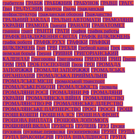
грабители
ГРАБІЖ
ГРАБІЖНИК
ГРАБУНОК
ГРАВЦІ
ГРАГС
Град
ГРАДУСНИК
градусы
Грады
гражданская
инфраструктура
гражданская оборона
Гражданство
ГРАЛЬНИЙ ЗАКЛАД
ГРАЛЬНІ АВТОМАТИ
ГРАМОДЯНИ
УКРАЇНИ
ГРАМОТА
Граната
ГРАНАТИ
ГРАНАТОМЕТ
граница
грант
ГРАНТИ
ГРАТИ
график
график работы
ГРАФІК ВІДКЛЮЧЕННЯ СВІТЛА
ГРАФІК ВІДКЛЮЧЕНЬ
графік роботи
ГРАФІК РУХУ
ГРАФІКИ
ГРАФІКИ
ВІДКЛЮЧЕНЬ
Грач
ГРВІ
ГРЕБЛЯ
Гребной канал
Грек
греко-
римская борьба
Греция
ГРИВНЯ
ГРИГОРІАНСЬКИЙ
КАЛЕНДАР
Григоровка
Григорьевка
ГРИЗУНИ
ГРИП
Грипп
ГРІМ
ГРІХ
ГРОБ ГОСПОДНІЙ
Гроза
ГРОІ
ГРОМАДА
ЗАПОРІЖЖЯ
ГРОМАДИ ЗАПОРІЖЖЯ
ГРОМАДСЬКА
ОРГАНІЗАЦІЯ
ГРОМАДСЬКА ПРИЙМАЛЬНЯ
ГРОМАДСЬКЕ МІСЦЕ
громадський транспорт
ГРОМАДСЬКІ РОБОТИ
ГРОМАДСЬКІСТЬ
громады
ГРОМАДЯНИ РОСІЇ
ГРОМАДЯНИ РФ
ГРОМАДЯНИ
УКРАЇНИ
ГРОМАДЯНСКА ВІЙНА
ГРОМАДЯНСТВО
ГРОМАДЯНСТВО РФ
ГРОМАДЯНСЬКЕ ЛІДЕРСТВО
ГРОМАДЯНСЬКЕ ПАРТНЕРСТВО
ГРОСІ
ГРОССІ
ГРОШІ
ГРОШІ КОШТИ
ГРОШІ НА ЗСУ
ГРОШІ НА ФРОНТ
ГРОШОВА ВИПЛАТА
ГРОШОВА ДОПОМОГА
ГРОШОВИЙ ВКЛАД
ГРУБІСТЬ
ГРУДЕНЬ
ГРУЗ
Грузия
грузовик
грузовые перевозки
грузоперевозки
ГРУНТ
ГРУПА
ГРУПА БРАКОНЬЄРІВ
ГРУПА ІНВАЛІДНОСТІ
ГРУПА