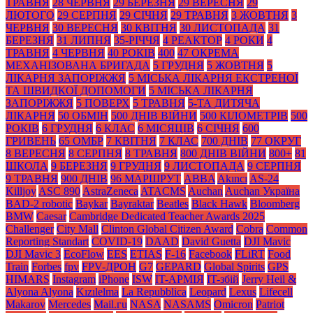
ТРАВНЯ
28 ЧЕРВНЯ
29 БЕРЕЗНЯ
29 ВЕРЕСНЯ
29
ЛЮТОГО
29 СЕРПНЯ
29 СІЧНЯ
29 ТРАВНЯ
3 ЖОВТНЯ
3
ЧЕРВНЯ
30 ВЕРЕСНЯ
30 КВІТНЯ
30 ЛИСТОПАДА
31
БЕРЕЗНЯ
31 ЛИПНЯ
35-РІЧЧЯ
4 РЕАКТОР
4 РОКИ
4
ТРАВНЯ
4 ЧЕРВНЯ
40 РОКІВ
400
47 ОКРЕМА
МЕХАНІЗОВАНА БРИГАДА
5 ГРУДНЯ
5 ЖОВТНЯ
5
ЛІКАРНЯ ЗАПОРІЖЖЯ
5 МІСЬКА ЛІКАРНЯ ЕКСТРЕНОЇ
ТА ШВИДКОЇ ДОПОМОГИ
5 МІСЬКА ЛІКАРНЯ
ЗАПОРІЖЖЯ
5 ПОВЕРХ
5 ТРАВНЯ
5-ТА ДИТЯЧА
ЛІКАРНЯ
50 ОБМІН
500 ДНІВ ВІЙНИ
500 КІЛОМЕТРІВ
500
РОКІВ
6 ГРУДНЯ
6 КЛАС
6 МІСЯЦІВ
6 СІЧНЯ
600
ГРИВЕНЬ
65 ОМБР
7 КВІТНЯ
7 КЛАС
700 ДНІВ
77 ОКРУГ
8 ВЕРЕСНЯ
8 СЕРПНЯ
8 ТРАВНЯ
800 ДНІВ ВІЙНИ
800+
81
ШКОЛА
9 БЕРЕЗНЯ
9 ГРУДНЯ
9 ЛИСТОПАДА
9 СЕРПНЯ
9 ТРАВНЯ
900 ДНІВ
96 МАРШРУТ
ABBA
Akıncı
AS-24
Killjoy
ASC 890
AstraZeneca
ATACMS
Auchan
Auchan Україна
BAD-2 robotic
Baykar
Bayraktar
Beatles
Black Нawk
Bloomberg
BMW
Caesar
Cambridge Dedicated Teacher Awards 2025
Challenger
City Mall
Clinton Global Citizen Award
Cobra
Common
Reporting Standart
COVID-19
DAAD
David Guetta
DJI Mavic
DJI Mavic 3
EcoFlow
EES
ETIAS
F-16
Facebook
FLiRT
Food
Train
Forbes
fpv
FPV-ДРОН
G7
GEPARD
Global Spirits
GPS
HIMARS
Instagram
iPhone
ISW
IT-АРМІЯ
IT-збій
Jerry Heil &
Alyona Alyona
Kızılelma
La Repubblica
Leopard
Lexus
Lifecell
Makarov
Mercedes
Mаil.гu
NASA
NASAMS
Omicron
Patriot