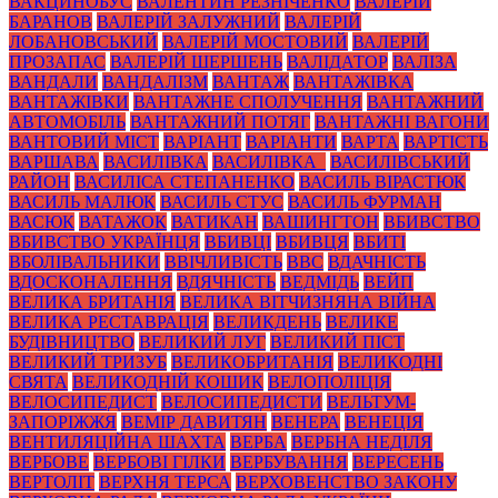
ВАКЦИНОБУС
ВАЛЕНТИН РЕЗНІЧЕНКО
ВАЛЕРІЙ
БАРАНОВ
ВАЛЕРІЙ ЗАЛУЖНИЙ
ВАЛЕРІЙ
ЛОБАНОВСЬКИЙ
ВАЛЕРІЙ МОСТОВИЙ
ВАЛЕРІЙ
ПРОЗАПАС
ВАЛЕРІЙ ШЕРШЕНЬ
ВАЛІДАТОР
ВАЛІЗА
ВАНДАЛИ
ВАНДАЛІЗМ
ВАНТАЖ
ВАНТАЖІВКА
ВАНТАЖІВКИ
ВАНТАЖНЕ СПОЛУЧЕННЯ
ВАНТАЖНИЙ
АВТОМОБІЛЬ
ВАНТАЖНИЙ ПОТЯГ
ВАНТАЖНІ ВАГОНИ
ВАНТОВИЙ МІСТ
ВАРІАНТ
ВАРІАНТИ
ВАРТА
ВАРТІСТЬ
ВАРШАВА
ВАСИЛІВКА
ВАСИЛІВКА_
ВАСИЛІВСЬКИЙ
РАЙОН
ВАСИЛІСА СТЕПАНЕНКО
ВАСИЛЬ ВІРАСТЮК
ВАСИЛЬ МАЛЮК
ВАСИЛЬ СТУС
ВАСИЛЬ ФУРМАН
ВАСЮК
ВАТАЖОК
ВАТИКАН
ВАШИНГТОН
ВБИВСТВО
ВБИВСТВО УКРАЇНЦЯ
ВБИВЦІ
ВБИВЦЯ
ВБИТІ
ВБОЛІВАЛЬНИКИ
ВВІЧЛИВІСТЬ
ВВС
ВДАЧНІСТЬ
ВДОСКОНАЛЕННЯ
ВДЯЧНІСТЬ
ВЕДМІДЬ
ВЕЙП
ВЕЛИКА БРИТАНІЯ
ВЕЛИКА ВІТЧИЗНЯНА ВІЙНА
ВЕЛИКА РЕСТАВРАЦІЯ
ВЕЛИКДЕНЬ
ВЕЛИКЕ
БУДІВНИЦТВО
ВЕЛИКИЙ ЛУГ
ВЕЛИКИЙ ПІСТ
ВЕЛИКИЙ ТРИЗУБ
ВЕЛИКОБРИТАНІЯ
ВЕЛИКОДНІ
СВЯТА
ВЕЛИКОДНІЙ КОШИК
ВЕЛОПОЛІЦІЯ
ВЕЛОСИПЕДИСТ
ВЕЛОСИПЕДИСТИ
ВЕЛЬТУМ-
ЗАПОРІЖЖЯ
ВЕМІР ДАВИТЯН
ВЕНЕРА
ВЕНЕЦІЯ
ВЕНТИЛЯЦІЙНА ШАХТА
ВЕРБА
ВЕРБНА НЕДІЛЯ
ВЕРБОВЕ
ВЕРБОВІ ГІЛКИ
ВЕРБУВАННЯ
ВЕРЕСЕНЬ
ВЕРТОЛІТ
ВЕРХНЯ ТЕРСА
ВЕРХОВЕНСТВО ЗАКОНУ