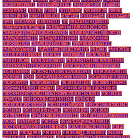
БІЗНЕС-ПЛАН
БІЗНЕС-ЦЕНТР
БІЗНЕСМЕН
БІЙ ПІД
КРУТАМИ
БІЙКА
БІЙЦІ
БІЙЦІ ЗСУ
БІЛЕНЬКЕ
БІЛЕТ
БІЛИЙ ДІМ
БІЛИЙ СЛОН
Білогір'я
БІЛОРУСИ
БІЛОРУСЬ
БІЛЬ
БІЛЬМАК
БІТКОЇНИ
БК
БЛАГОВІЩЕННЯ
благодатний вогонь
БЛАГОДІЙНА ДОПОМОГА
БЛАГОДІЙНА ОРГАНІЗАЦІЯ
БЛАГОДІЙНИЙ ФОНД
БЛАГОДІЙНИК
БЛАГОДІЙНИКИ
БЛАГОДІЙНІ
ПОЖЕРТВИ
БЛАГОДІЙНІСТЬ
БЛАГОПОЛУЧЧЯ
БЛАГОУСТРІЙ
БЛАКИТНИЙ МІСЯЦЬ
БЛАНК
БЛЕКАУТ
БЛИЗЬКИЙ СХІД
БЛОГЕР
БЛОГЕРИ
БЛОКАДА
БЛОКПОСТ
БЛОКУВАННЯ
БЛОКУВАННЯ АКТИВІВ
БЛОКУВАННЯ КОРДОНУ
БЛОКУВАННЯ ПУНКТІВ
ПРОПУСКУ
БЛОКУВАННЯ РАХУНКІВ
БЛОКУВАННЯ
РОБОТИ
БМП
БОГДАН ВАСИЛЕНКО
БОГОСЛУЖІННЯ
БОГУЛАЄВ
БОГУСЛАЄВ
БОЄПРИПАС
БОЄПРИПАСИ
БОЖЕВІЛЬНИЙ СУСІД
БОЖЕВІЛЬНІ ТЕРОРИСТИ
БОЖКОВСЬКА ВИПРАВНА КОЛОНІЯ №16
БОЙОВА
ЗАДАЧА
БОЙОВА МЕДИКИНЯ
БОЙОВЕ
РОЗПОРЯДЖЕННЯ
БОЙОВИЙ ДУХ
БОЙОВИЙ КОТИК
БОЙОВІ
БОЙОВІ ВТРАТИ
БОЙОВІ ДІЇ
БОЙОВІ
ЗАВДАННЯ
БОЙОВІ ЗІТКНЕННЯ
БОЙОВІ НАВЧАННЯ
БОКС
БОЛГАРІЯ
БОМБА
БОМБАРДУВАЛЬНИК
БОМБАРДУВАЛЬНИК ТУ-95
БОМБОСХОВИЩЕ
БОРГ
БОРГИ
БОРДЕЛЬ
БОРЕЦЬ
БОРИС ДЖОНСОН
БОРИС
ТОДУРОВ
БОРИСПІЛЬ
БОРОДИНСЬКИЙ МІКРОРАЙОН