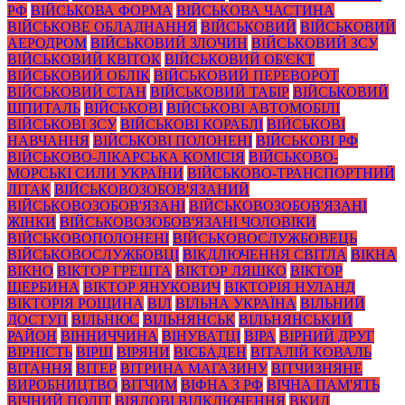
РФ
ВІЙСЬКОВА ФОРМА
ВІЙСЬКОВА ЧАСТИНА
ВІЙСЬКОВЕ ОБЛАДНАННЯ
ВІЙСЬКОВИЙ
ВІЙСЬКОВИЙ
АЕРОДРОМ
ВІЙСЬКОВИЙ ЗЛОЧИН
ВІЙСЬКОВИЙ ЗСУ
ВІЙСЬКОВИЙ КВІТОК
ВІЙСЬКОВИЙ ОБ'ЄКТ
ВІЙСЬКОВИЙ ОБЛІК
ВІЙСЬКОВИЙ ПЕРЕВОРОТ
ВІЙСЬКОВИЙ СТАН
ВІЙСЬКОВИЙ ТАБІР
ВІЙСЬКОВИЙ
ШПИТАЛЬ
ВІЙСЬКОВІ
ВІЙСЬКОВІ АВТОМОБІЛІ
ВІЙСЬКОВІ ЗСУ
ВІЙСЬКОВІ КОРАБЛІ
ВІЙСЬКОВІ
НАВЧАННЯ
ВІЙСЬКОВІ ПОЛОНЕНІ
ВІЙСЬКОВІ РФ
ВІЙСЬКОВО-ЛІКАРСЬКА КОМІСІЯ
ВІЙСЬКОВО-
МОРСЬКІ СИЛИ УКРАЇНИ
ВІЙСЬКОВО-ТРАНСПОРТНИЙ
ЛІТАК
ВІЙСЬКОВОЗОБОВ'ЯЗАНИЙ
ВІЙСЬКОВОЗОБОВ'ЯЗАНІ
ВІЙСЬКОВОЗОБОВ'ЯЗАНІ
ЖІНКИ
ВІЙСЬКОВОЗОБОВ'ЯЗАНІ ЧОЛОВІКИ
ВІЙСЬКОВОПОЛОНЕНІ
ВІЙСЬКОВОСЛУЖБОВЕЦЬ
ВІЙСЬКОВОСЛУЖБОВЦІ
ВІКДЛЮЧЕННЯ СВІТЛА
ВІКНА
ВІКНО
ВІКТОР ГРЕШТА
ВІКТОР ЛЯШКО
ВІКТОР
ЩЕРБИНА
ВІКТОР ЯНУКОВИЧ
ВІКТОРІЯ НУЛАНД
ВІКТОРІЯ РОЩИНА
ВІЛ
ВІЛЬНА УКРАЇНА
ВІЛЬНИЙ
ДОСТУП
ВІЛЬНЮС
ВІЛЬНЯНСЬК
ВІЛЬНЯНСЬКИЙ
РАЙОН
ВІННИЧЧИНА
ВІНУВАТЦІ
ВІРА
ВІРНИЙ ДРУГ
ВІРНІСТЬ
ВІРШ
ВІРЯНИ
ВІСБАДЕН
ВІТАЛІЙ КОВАЛЬ
ВІТАННЯ
ВІТЕР
ВІТРИНА МАГАЗИНУ
ВІТЧИЗНЯНЕ
ВИРОБНИЦТВО
ВІТЧИМ
ВІФНА З РФ
ВІЧНА ПАМ'ЯТЬ
ВІЧНИЙ ПОЛІТ
ВІЯЛОВІ ВІДКЛЮЧЕННЯ
ВКИД