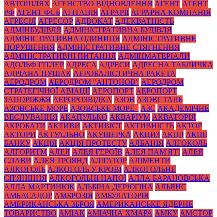
АВТОШЛЯХ
АГЕНСТВО ВІДНОВЛЕННЯ
АГЕНТ
АГЕНТ
РФ
АГЕНТ ФСБ
АГІТАЦІЯ
АГРАРІЇ
АГРАРНА КОМПАНІЯ
АГРЕСІЯ
АГРЕСОР
АДВОКАТ
АДЕКВАТНІСТЬ
АДМІНБУДІВЛЯ
АДМІНІСТРАТИВНА БУДІВЛЯ
АДМІНІСТРАТИВНА ОДИНИЦЯ
АДМІНІСТРАТИВНЕ
ПОРУШЕННЯ
АДМІНІСТРАТИВНЕ СТЯГНЕННЯ
АДМІНІСТРАТИВНІ ПИТАННЯ
АДМІНМАТЕРІАЛИ
АДОЛЬФ ГІТЛЕР
АДРЕСА
АДРЕСИ
АДРЕСНА ТАБЛИЧКА
АДРІАНА ПУЩАК
АЕРОБАЛІСТИЧНА РАКЕТА
АЕРОДРОМ
АЕРОДРОМ "АНТОНОВ"
АЕРОДРОМ
СТРАТЕГІЧНОЇ АВІАЦІЇ
АЕРОПОРТ
АЕРОПОРТ
ЗАПОРІЖЖЯ
АЕРОРОЗВІДКА
АЗОВ
АЗОВСТАЛЬ
АЗОВСЬКЕ МОРЕ
АЗОВСЬКЕ МОРЕ_
АЗС
АКАДЕМІЧНЕ
ВЕСЛУВАННЯ
АКАПУЛЬКО
АКВАРІУМ
АКВАТОРІЯ
АКРОБАТИ
АКТИВИ
АКТИВІСТ
АКТИВНІСТЬ
АКТОР
АКТОРИ
АКТУАЛЬНО
АКУШЕРКА
АКЦИЗ
АКЦІЇ
АКЦІЇ
БАНКУ
АКЦІЯ
АКЦІЯ ПРОТЕСТУ
АЛБАНІЯ
АЛГОКОЛЬ
АЛГОРИТМ
АЛЕЯ
АЛЕЯ ГЕРОЇВ
АЛЕЯ ПАМ'ЯТІ
АЛЕЯ
СЛАВИ
АЛЕЯ ТРОЯНД
АЛІГАТОР
АЛІМЕНТИ
АЛКОГОЛЬ
АЛКОГОЛЬ У КРОВІ
АЛКОГОЛЬНЕ
СП'ЯНІННЯ
АЛКОГОЛЬНІ НАПОЇ
АЛЛА БАРАНОВСЬКА
АЛЛА МАРТИНЮК
АЛЬБІНА ДЕРЮГІНА
АЛЬЯНС
АМБАСАДОР
АМБРОЗІЯ
АМБУЛАТОРІЯ
АМЕРИКАНСЬКА ЗБРОЯ
АМЕРИКАНСЬКЕ ЯДЕРНЕ
ТОВАРИСТВО
АМІАК
АМІАЧНА ХМАРА
АМКУ
АМСТОР