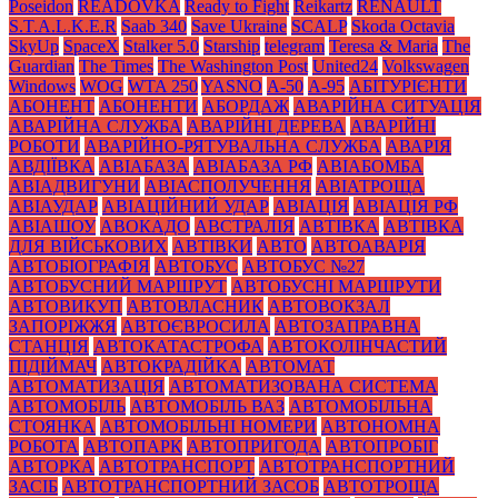
Poseidon
READOVKA
Ready to Fight
Reikartz
RENAULT
S.T.A.L.K.E.R
Saab 340
Save Ukraine
SCALP
Skoda Octavia
SkyUp
SpaceX
Stalker 5.0
Starship
telegram
Teresa & Maria
The
Guardian
The Times
The Washington Post
United24
Volkswagen
Windows
WOG
WTA 250
YASNO
А-50
А-95
АБІТУРІЄНТИ
АБОНЕНТ
АБОНЕНТИ
АБОРДАЖ
АВАРІЙНА СИТУАЦІЯ
АВАРІЙНА СЛУЖБА
АВАРІЙНІ ДЕРЕВА
АВАРІЙНІ
РОБОТИ
АВАРІЙНО-РЯТУВАЛЬНА СЛУЖБА
АВАРІЯ
АВДІЇВКА
АВІАБАЗА
АВІАБАЗА РФ
АВІАБОМБА
АВІАДВИГУНИ
АВІАСПОЛУЧЕННЯ
АВІАТРОЩА
АВІАУДАР
АВІАЦІЙНИЙ УДАР
АВІАЦІЯ
АВІАЦІЯ РФ
АВІАШОУ
АВОКАДО
АВСТРАЛІЯ
АВТІВКА
АВТІВКА
ДЛЯ ВІЙСЬКОВИХ
АВТІВКИ
АВТО
АВТОАВАРІЯ
АВТОБІОГРАФІЯ
АВТОБУС
АВТОБУС №27
АВТОБУСНИЙ МАРШРУТ
АВТОБУСНІ МАРШРУТИ
АВТОВИКУП
АВТОВЛАСНИК
АВТОВОКЗАЛ
ЗАПОРІЖЖЯ
АВТОЄВРОСИЛА
АВТОЗАПРАВНА
СТАНЦІЯ
АВТОКАТАСТРОФА
АВТОКОЛІНЧАСТИЙ
ПІДІЙМАЧ
АВТОКРАДІЙКА
АВТОМАТ
АВТОМАТИЗАЦІЯ
АВТОМАТИЗОВАНА СИСТЕМА
АВТОМОБІЛЬ
АВТОМОБІЛЬ ВАЗ
АВТОМОБІЛЬНА
СТОЯНКА
АВТОМОБІЛЬНІ НОМЕРИ
АВТОНОМНА
РОБОТА
АВТОПАРК
АВТОПРИГОДА
АВТОПРОБІГ
АВТОРКА
АВТОТРАНСПОРТ
АВТОТРАНСПОРТНИЙ
ЗАСІБ
АВТОТРАНСПОРТНИЙ ЗАСОБ
АВТОТРОЩА