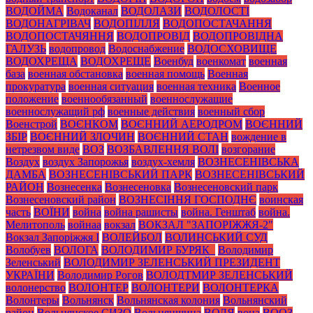
ВОДОЙМА
Водоканал
ВОДОЛАЗИ
ВОДОЛОСТІ
ВОДОНАГРІВАЧ
ВОДОПІЛЛЯ
ВОДОПОСТАЧАННЯ
ВОДОПОСТАЧЯННЯ
ВОДОПРОВІД
ВОДОПРОВІДНА
ГАЛУЗЬ
водопровод
Водоснабжение
ВОДОСХОВИЩЕ
ВОДОХРЕЩА
ВОДОХРЕЩЕ
Военбуд
военкомат
военная
база
военная обстановка
военная помощь
Военная
прокуратура
военная ситуация
военная техника
Военное
положение
военнообязанный
военнослужащие
военнослужащий рф
военные действия
военный сбор
Военстрой
ВОЄНКОМ
ВОЄННИЙ АЕРОДРОМ
ВОЄННИЙ
ЗБІР
ВОЄННИЙ ЗЛОЧИН
ВОЄННИЙ СТАН
вождение в
нетрезвом виде
ВОЗ
ВОЗБАВЛЕННЯ ВОЛІ
возгорание
Воздух
воздух Запорожья
воздух-хемля
ВОЗНЕСЕНІВСЬКА
ДАМБА
ВОЗНЕСЕНІВСЬКИЙ ПАРК
ВОЗНЕСЕНІВСЬКИЙ
РАЙОН
Вознесенка
Вознесеновка
Вознесеновский парк
Вознесеновский район
ВОЗНЕСІННЯ ГОСПОДНЄ
воинская
часть
ВОЇНИ
война
война рашисты
война. Генштаб
война.
Мелитополь
войнаа
вокзал
ВОКЗАЛ "ЗАПОРІЖЖЯ-2"
Вокзал Запоріжжя І
ВОЛЕЙБОЛ
ВОЛИНСЬКИЙ СУД
Волобуев
ВОЛОГА
ВОЛОДИМИР БУРЯК_
Володимир
Зеленський
ВОЛОДИМИР ЗЕЛЕНСЬКИЙ ПРЕЗИДЕНТ
УКРАЇНИ
Володимир Рогов
ВОЛОДТМИР ЗЕЛЕНСЬКИЙ
волонерство
ВОЛОНТЕР
ВОЛОНТЕРИ
ВОЛОНТЕРКА
Волонтеры
Вольнянск
Вольнянская колония
Вольнянский
район
Вольнянское СИЗО
Вольнянщина
ВОЛЯ
вона
ВООЗ