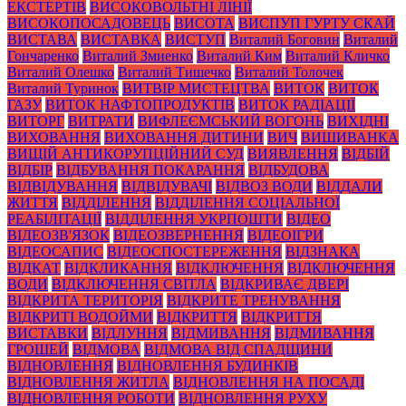
ЕКСТЕРТІВ
ВИСОКОВОЛЬТНІ ЛІНІЇ
ВИСОКОПОСАДОВЕЦЬ
ВИСОТА
ВИСПУП ГУРТУ СКАЙ
ВИСТАВА
ВИСТАВКА
ВИСТУП
Виталий Боговин
Виталий
Гончаренко
Виталий Змиенко
Виталий Ким
Виталий Кличко
Виталий Олешко
Виталий Тишечко
Виталий Толочек
Виталий Туринок
ВИТВІР МИСТЕЦТВА
ВИТОК
ВИТОК
ГАЗУ
ВИТОК НАФТОПРОДУКТІВ
ВИТОК РАДІАЦІЇ
ВИТОРГ
ВИТРАТИ
ВИФЛЕЄМСЬКИЙ ВОГОНЬ
ВИХІДНІ
ВИХОВАННЯ
ВИХОВАННЯ ДИТИНИ
ВИЧ
ВИШИВАНКА
ВИЩІЙ АНТИКОРУПЦІЙНИЙ СУД
ВИЯВЛЕННЯ
ВІДБІЙ
ВІДБІР
ВІДБУВАННЯ ПОКАРАННЯ
ВІДБУДОВА
ВІДВІДУВАННЯ
ВІДВІДУВАЧІ
ВІДВОЗ ВОДИ
ВІДДАЛИ
ЖИТТЯ
ВІДДІЛЕННЯ
ВІДДІЛЕННЯ СОЦІАЛЬНОЇ
РЕАБІЛІТАЦІЇ
ВІДДІЛЕННЯ УКРПОШТИ
ВІДЕО
ВІДЕОЗВ'ЯЗОК
ВІДЕОЗВЕРНЕННЯ
ВІДЕОІГРИ
ВІДЕОСАПИС
ВІДЕОСПОСТЕРЕЖЕННЯ
ВІДЗНАКА
ВІДКАТ
ВІДКЛИКАННЯ
ВІДКЛЮЧЕННЯ
ВІДКЛЮЧЕННЯ
ВОДИ
ВІДКЛЮЧЕННЯ СВІТЛА
ВІДКРИВАЄ ДВЕРІ
ВІДКРИТА ТЕРИТОРІЯ
ВІДКРИТЕ ТРЕНУВАННЯ
ВІДКРИТІ ВОДОЙМИ
ВІДКРИТТЯ
ВІДКРИТТЯ
ВИСТАВКИ
ВІДЛУННЯ
ВІДМИВАННЯ
ВІДМИВАННЯ
ГРОШЕЙ
ВІДМОВА
ВІДМОВА ВІД СПАДЩИНИ
ВІДНОВЛЕННЯ
ВІДНОВЛЕННЯ БУДИНКІВ
ВІДНОВЛЕННЯ ЖИТЛА
ВІДНОВЛЕННЯ НА ПОСАДІ
ВІДНОВЛЕННЯ РОБОТИ
ВІДНОВЛЕННЯ РУХУ