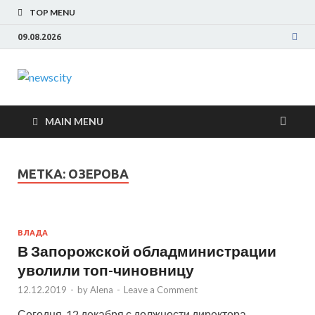
TOP MENU
09.08.2026
NewsCity —
Новости Запорожья и Запорожской области
сегодня. События Запорожья, коррупция,
свежие новости
политика, дтп, новости спорта
MAIN MENU
Запорожья
МЕТКА: ОЗЕРОВА
сегодня
ВЛАДА
В Запорожской обладминистрации
уволили топ-чиновницу
12.12.2019
-
by
Alena
-
Leave a Comment
Сегодня, 12 декабря с должности директора