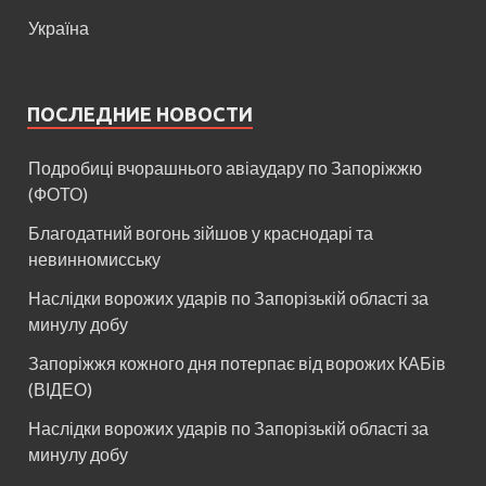
Україна
ПОСЛЕДНИЕ НОВОСТИ
Подробиці вчорашнього авіаудару по Запоріжжю
(ФОТО)
Благодатний вогонь зійшов у краснодарі та
невинномисську
Наслідки ворожих ударів по Запорізькій області за
минулу добу
Запоріжжя кожного дня потерпає від ворожих КАБів
(ВІДЕО)
Наслідки ворожих ударів по Запорізькій області за
минулу добу