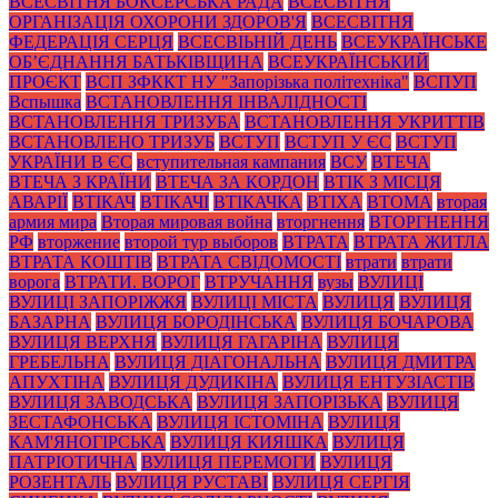
ВСЕСВІТНЯ БОКСЕРСЬКА РАДА
ВСЕСВІТНЯ
ОРГАНІЗАЦІЯ ОХОРОНИ ЗДОРОВ'Я
ВСЕСВІТНЯ
ФЕДЕРАЦІЯ СЕРЦЯ
ВСЕСВІЬНІЙ ДЕНЬ
ВСЕУКРАЇНСЬКЕ
ОБ’ЄДНАННЯ БАТЬКІВЩИНА
ВСЕУКРАЇНСЬКИЙ
ПРОЄКТ
ВСП ЗФККТ НУ "Запорізька політехніка"
ВСПУП
Вспышка
ВСТАНОВЛЕННЯ ІНВАЛІДНОСТІ
ВСТАНОВЛЕННЯ ТРИЗУБА
ВСТАНОВЛЕННЯ УКРИТТІВ
ВСТАНОВЛЕНО ТРИЗУБ
ВСТУП
ВСТУП У ЄС
ВСТУП
УКРАЇНИ В ЄС
вступительная кампания
ВСУ
ВТЕЧА
ВТЕЧА З КРАЇНИ
ВТЕЧА ЗА КОРДОН
ВТІК З МІСЦЯ
АВАРІЇ
ВТІКАЧ
ВТІКАЧІ
ВТІКАЧКА
ВТІХА
ВТОМА
вторая
армия мира
Вторая мировая война
вторгнення
ВТОРГНЕННЯ
РФ
вторжение
второй тур выборов
ВТРАТА
ВТРАТА ЖИТЛА
ВТРАТА КОШТІВ
ВТРАТА СВІДОМОСТІ
втрати
втрати
ворога
ВТРАТИ. ВОРОГ
ВТРУЧАННЯ
вузы
ВУЛИЦІ
ВУЛИЦІ ЗАПОРІЖЖЯ
ВУЛИЦІ МІСТА
ВУЛИЦЯ
ВУЛИЦЯ
БАЗАРНА
ВУЛИЦЯ БОРОДІНСЬКА
ВУЛИЦЯ БОЧАРОВА
ВУЛИЦЯ ВЕРХНЯ
ВУЛИЦЯ ГАГАРІНА
ВУЛИЦЯ
ГРЕБЕЛЬНА
ВУЛИЦЯ ДІАГОНАЛЬНА
ВУЛИЦЯ ДМИТРА
АПУХТІНА
ВУЛИЦЯ ДУДИКІНА
ВУЛИЦЯ ЕНТУЗІАСТІВ
ВУЛИЦЯ ЗАВОДСЬКА
ВУЛИЦЯ ЗАПОРІЗЬКА
ВУЛИЦЯ
ЗЕСТАФОНСЬКА
ВУЛИЦЯ ІСТОМІНА
ВУЛИЦЯ
КАМ'ЯНОГІРСЬКА
ВУЛИЦЯ КИЯШКА
ВУЛИЦЯ
ПАТРІОТИЧНА
ВУЛИЦЯ ПЕРЕМОГИ
ВУЛИЦЯ
РОЗЕНТАЛЬ
ВУЛИЦЯ РУСТАВІ
ВУЛИЦЯ СЕРГІЯ