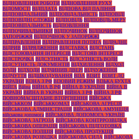
ВІДНОВЛЕННЯ РОБОТИ
ВІДНОВЛЕННЯ РУХУ
ВІДОМОСТІ
ВІДПЛАТА
ВІДПОВА ВІД ПАЛІННЯ
ВІДПОВІДАЛЬНИЙ
ВІДПОВІДАЛЬНІСТЬ
ВІДПОВІДІ
ВІДПОВІДНІ СЛУЖБИ
ВІДПОВІДЬ
ВІДПОВІДЬ МЕРУ
ВІДПОВІПАЛЬНІСТЬ
ВІДПОВЛЕННЯ
ВІДПОЧИВАЛЬНИКИ
ВІДПОЧИНОК
ВІДПОЧИНОК
ЗАПОРІЖЖЯ
ВІДПОЧІНОК У ЗАПОРІЖЖІ
ВІДПРАВЛЕННЯ
ВІДПРАВЛЕННЯ ПОТЯГА
ВІДРАДНЕ
ВІДРИВ
ВІДРЯДЖЕННЯ
ВІДСТАВКА
ВІДСТАНЬ
ВІДСТОЮВАННЯ ІНТЕРЕСІВ
ВІДСТОЯВ ІНТЕРЕСИ
ВІДСТРОЧКА
ВІДСУТНІСТЬ
ВІДСУТНІСТЬ ВОДИ
ВІДСУТНІСТЬ ДОКУМЕНТІВ
ВІДХИЛЕННЯ
ВІДХОД
ВОДИ
ВІДХОДИ
ВІДЧИНИВ ДВЕРІ
ВІДЧУЖЕННЯ
ВІДЧУТТЯ
ВІДШКОДУВАННЯ
ВІЗА
ВІЗИТ
ВІЗИТ ДО
УКРАЇНИ
ВІЗНА З РФ
ВІЗОВИЙ РЕЖИМ
ВІЗЬКА БУХТА
ВІЙГА
Війна
ВІЙНА В РФ
ВІЙНА В УКРАЇНЕ
ВІЙНА В
УКРАЇНІ
ВІЙНА В УКРАНІ
ВІЙНА З РФ
ВІЙНА З РФ
ПОВНОМАСШТАБНЕ ВТОРГНЕННЯ
ВІЙСЬКА
ВІЙСЬККОМ
ВІЙСЬККОМАТ
ВІЙСЬКОВА АГРЕСІЯ
ВІЙСЬКОВА АДМІНІСТРАЦІЯ
ВІЙСЬКОВА АМУНІЦІЯ
військова допомога
ВІЙСЬКОВА ДОПОМОГА УКРАЇНІ
ВІЙСЬКОВА ЗАГРОЗА
ВІЙСЬКОВА КОНТРРОЗВІДКА
ВІЙСЬКОВА ОПЕРАЦІЯ
ВІЙСЬКОВА ПІДГОТОВКА
ВІЙСЬКОВА ПОЛІЦІЯ
ВІЙСЬКОВА ПРОДУКЦІЯ
ВІЙСЬКОВА РОЗВІДКА
ВІЙСЬКОВА СИЛА
ВІЙСЬКОВА