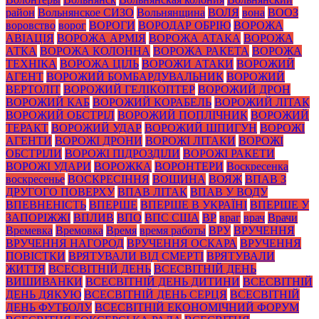
район
Вольнянское СИЗО
Вольнянщина
ВОЛЯ
вона
ВООЗ
воровство
ворог
ВОРОГИ
ВОРОДАР ОБРІЮ
ВОРОЖА
АВІАЦІЯ
ВОРОЖА АРМІЯ
ВОРОЖА АТАКА
ВОРОЖА
АТКА
ВОРОЖА КОЛОННА
ВОРОЖА РАКЕТА
ВОРОЖА
ТЕХНІКА
ВОРОЖА ЦІЛЬ
ВОРОЖИ АТАКИ
ВОРОЖИЙ
АГЕНТ
ВОРОЖИЙ БОМБАРДУВАЛЬНИК
ВОРОЖИЙ
ВЕРТОЛІТ
ВОРОЖИЙ ГЕЛІКОПТЕР
ВОРОЖИЙ ДРОН
ВОРОЖИЙ КАБ
ВОРОЖИЙ КОРАБЕЛЬ
ВОРОЖИЙ ЛІТАК
ВОРОЖИЙ ОБСТРІЛ
ВОРОЖИЙ ПОПЛІЧНИК
ВОРОЖИЙ
ТЕРАКТ
ВОРОЖИЙ УДАР
ВОРОЖИЙ ШПИГУН
ВОРОЖІ
АГЕНТИ
ВОРОЖІ ДРОНИ
ВОРОЖІ ЛІТАКИ
ВОРОЖІ
ОБСТРІЛИ
ВОРОЖІ ПІДРОЗДІЛИ
ВОРОЖІ РАКЕТИ
ВОРОЖІ УДАРИ
ВОРОЖКА
ВОРОНТЕРИ
Воскресенка
воскресенье
ВОСКРЕСІННЯ
ВОЩИНА
ВОЯЖ
ВПАВ З
ДРУГОГО ПОВЕРХУ
ВПАВ ЛІТАК
ВПАВ У ВОДУ
ВПЕВНЕНІСТЬ
ВПЕРШЕ
ВПЕРШЕ В УКРАЇНІ
ВПЕРШЕ У
ЗАПОРІЖЖІ
ВПЛИВ
ВПО
ВПС США
ВР
враг
врач
Врачи
Времевка
Времовка
Время
время работы
ВРУ
ВРУЧЕННЯ
ВРУЧЕННЯ НАГОРОД
ВРУЧЕННЯ ОСКАРА
ВРУЧЕННЯ
ПОВІСТКИ
ВРЯТУВАЛИ ВІД СМЕРТІ
ВРЯТУВАЛИ
ЖИТТЯ
ВСЕСВІТНІЙ ДЕНЬ
ВСЕСВІТНІЙ ДЕНЬ
ВИШИВАНКИ
ВСЕСВІТНІЙ ДЕНЬ ДИТИНИ
ВСЕСВІТНІЙ
ДЕНЬ ДЯКУЮ
ВСЕСВІТНІЙ ДЕНЬ СЕРЦЯ
ВСЕСВІТНІЙ
ДЕНЬ ФУТБОЛУ
ВСЕСВІТНІЙ ЕКОНОМІЧНИЙ ФОРУМ