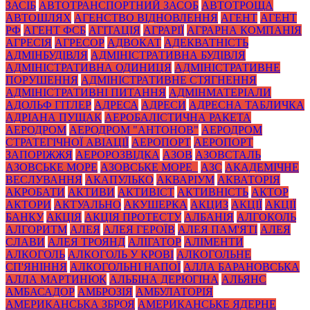
ЗАСІБ
АВТОТРАНСПОРТНИЙ ЗАСОБ
АВТОТРОЩА
АВТОШЛЯХ
АГЕНСТВО ВІДНОВЛЕННЯ
АГЕНТ
АГЕНТ
РФ
АГЕНТ ФСБ
АГІТАЦІЯ
АГРАРІЇ
АГРАРНА КОМПАНІЯ
АГРЕСІЯ
АГРЕСОР
АДВОКАТ
АДЕКВАТНІСТЬ
АДМІНБУДІВЛЯ
АДМІНІСТРАТИВНА БУДІВЛЯ
АДМІНІСТРАТИВНА ОДИНИЦЯ
АДМІНІСТРАТИВНЕ
ПОРУШЕННЯ
АДМІНІСТРАТИВНЕ СТЯГНЕННЯ
АДМІНІСТРАТИВНІ ПИТАННЯ
АДМІНМАТЕРІАЛИ
АДОЛЬФ ГІТЛЕР
АДРЕСА
АДРЕСИ
АДРЕСНА ТАБЛИЧКА
АДРІАНА ПУЩАК
АЕРОБАЛІСТИЧНА РАКЕТА
АЕРОДРОМ
АЕРОДРОМ "АНТОНОВ"
АЕРОДРОМ
СТРАТЕГІЧНОЇ АВІАЦІЇ
АЕРОПОРТ
АЕРОПОРТ
ЗАПОРІЖЖЯ
АЕРОРОЗВІДКА
АЗОВ
АЗОВСТАЛЬ
АЗОВСЬКЕ МОРЕ
АЗОВСЬКЕ МОРЕ_
АЗС
АКАДЕМІЧНЕ
ВЕСЛУВАННЯ
АКАПУЛЬКО
АКВАРІУМ
АКВАТОРІЯ
АКРОБАТИ
АКТИВИ
АКТИВІСТ
АКТИВНІСТЬ
АКТОР
АКТОРИ
АКТУАЛЬНО
АКУШЕРКА
АКЦИЗ
АКЦІЇ
АКЦІЇ
БАНКУ
АКЦІЯ
АКЦІЯ ПРОТЕСТУ
АЛБАНІЯ
АЛГОКОЛЬ
АЛГОРИТМ
АЛЕЯ
АЛЕЯ ГЕРОЇВ
АЛЕЯ ПАМ'ЯТІ
АЛЕЯ
СЛАВИ
АЛЕЯ ТРОЯНД
АЛІГАТОР
АЛІМЕНТИ
АЛКОГОЛЬ
АЛКОГОЛЬ У КРОВІ
АЛКОГОЛЬНЕ
СП'ЯНІННЯ
АЛКОГОЛЬНІ НАПОЇ
АЛЛА БАРАНОВСЬКА
АЛЛА МАРТИНЮК
АЛЬБІНА ДЕРЮГІНА
АЛЬЯНС
АМБАСАДОР
АМБРОЗІЯ
АМБУЛАТОРІЯ
АМЕРИКАНСЬКА ЗБРОЯ
АМЕРИКАНСЬКЕ ЯДЕРНЕ