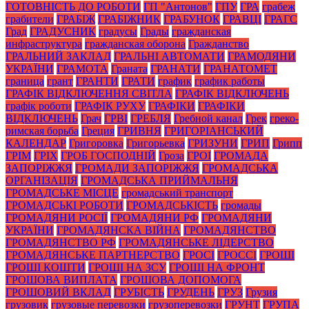
ГОТОВНІСТЬ ДО РОБОТИ
ГП "Антонов"
ГПУ
ГРА
грабеж
грабители
ГРАБІЖ
ГРАБІЖНИК
ГРАБУНОК
ГРАВЦІ
ГРАГС
Град
ГРАДУСНИК
градусы
Грады
гражданская
инфраструктура
гражданская оборона
Гражданство
ГРАЛЬНИЙ ЗАКЛАД
ГРАЛЬНІ АВТОМАТИ
ГРАМОДЯНИ
УКРАЇНИ
ГРАМОТА
Граната
ГРАНАТИ
ГРАНАТОМЕТ
граница
грант
ГРАНТИ
ГРАТИ
график
график работы
ГРАФІК ВІДКЛЮЧЕННЯ СВІТЛА
ГРАФІК ВІДКЛЮЧЕНЬ
графік роботи
ГРАФІК РУХУ
ГРАФІКИ
ГРАФІКИ
ВІДКЛЮЧЕНЬ
Грач
ГРВІ
ГРЕБЛЯ
Гребной канал
Грек
греко-
римская борьба
Греция
ГРИВНЯ
ГРИГОРІАНСЬКИЙ
КАЛЕНДАР
Григоровка
Григорьевка
ГРИЗУНИ
ГРИП
Грипп
ГРІМ
ГРІХ
ГРОБ ГОСПОДНІЙ
Гроза
ГРОІ
ГРОМАДА
ЗАПОРІЖЖЯ
ГРОМАДИ ЗАПОРІЖЖЯ
ГРОМАДСЬКА
ОРГАНІЗАЦІЯ
ГРОМАДСЬКА ПРИЙМАЛЬНЯ
ГРОМАДСЬКЕ МІСЦЕ
громадський транспорт
ГРОМАДСЬКІ РОБОТИ
ГРОМАДСЬКІСТЬ
громады
ГРОМАДЯНИ РОСІЇ
ГРОМАДЯНИ РФ
ГРОМАДЯНИ
УКРАЇНИ
ГРОМАДЯНСКА ВІЙНА
ГРОМАДЯНСТВО
ГРОМАДЯНСТВО РФ
ГРОМАДЯНСЬКЕ ЛІДЕРСТВО
ГРОМАДЯНСЬКЕ ПАРТНЕРСТВО
ГРОСІ
ГРОССІ
ГРОШІ
ГРОШІ КОШТИ
ГРОШІ НА ЗСУ
ГРОШІ НА ФРОНТ
ГРОШОВА ВИПЛАТА
ГРОШОВА ДОПОМОГА
ГРОШОВИЙ ВКЛАД
ГРУБІСТЬ
ГРУДЕНЬ
ГРУЗ
Грузия
грузовик
грузовые перевозки
грузоперевозки
ГРУНТ
ГРУПА