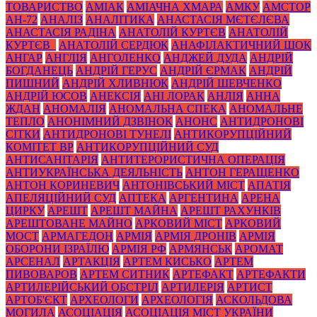
ТОВАРИСТВО
АМІАК
АМІАЧНА ХМАРА
АМКУ
АМСТОР
АН-72
АНАЛІЗ
АНАЛІТИКА
АНАСТАСІЯ МЄТЄЛЄВА
АНАСТАСІЯ РАДІНА
АНАТОЛІЙ КУРТЄВ
АНАТОЛІЙ
КУРТЄВ_
АНАТОЛІЙ СЕРДЮК
АНАФІЛАКТИЧНИЙ ШОК
АНГАР
АНГЛІЯ
АНГОЛЕНКО
АНДЖЕЙ ДУДА
АНДРІЙ
БОГДАНЕЦЬ
АНДРІЙ ГЕРУС
АНДРІЙ ЄРМАК
АНДРІЙ
ПИШНИЙ
АНДРІЙ ХЛИВНЮК
АНДРІЙ ШЕВЧЕНКО
АНДРІЙ ЮСОВ
АНЕКСІЯ
АНІ ЛОРАК
АНЛІЯ
АННА
ЖДАН
АНОМАЛІЯ
АНОМАЛЬНА СПЕКА
АНОМАЛЬНЕ
ТЕПЛО
АНОНІМНИЙ ДЗВІНОК
АНОНС
АНТИДРОНОВІ
СІТКИ
АНТИДРОНОВІ ТУНЕЛІ
АНТИКОРУПЦІЙНИЙ
КОМІТЕТ ВР
АНТИКОРУПЦІЙНИЙ СУД
АНТИСАНІТАРІЯ
АНТИТЕРОРИСТИЧНА ОПЕРАЦІЯ
АНТИУКРАЇНСЬКА ДЕЯЛЬНІСТЬ
АНТОН ГЕРАЩЕНКО
АНТОН КОРИНЕВИЧ
АНТОНІВСЬКИЙ МІСТ
АПАТІЯ
АПЕЛЯЦІЙНИЙ СУД
АПТЕКА
АРГЕНТИНА
АРЕНА
ЦИРКУ
АРЕШТ
АРЕШТ МАЙНА
АРЕШТ РАХУНКІВ
АРЕШТОВАНЕ МАЙНО
АРКОВИЙ МІСТ
АРКОВИЙ
МОСТ
АРМАГЕДОН
АРМІЯ
АРМІЯ ДРОНІВ
АРМІЯ
ОБОРОНИ ІЗРАЇЛЮ
АРМІЯ РФ
АРМЯНСЬК
АРОМАТ
АРСЕНАЛ
АРТАКЦІЯ
АРТЕМ КИСЬКО
АРТЕМ
ПИВОВАРОВ
АРТЕМ СИТНИК
АРТЕФАКТ
АРТЕФАКТИ
АРТИЛЕРІЙСЬКИЙ ОБСТРІЛ
АРТИЛЕРІЯ
АРТИСТ
АРТОБ'ЄКТ
АРХЕОЛОГИ
АРХЕОЛОГІЯ
АСКОЛЬДОВА
МОГИЛА
АСОЦІАЦІЯ
АСОЦІАЦІЯ МІСТ УКРАЇНИ