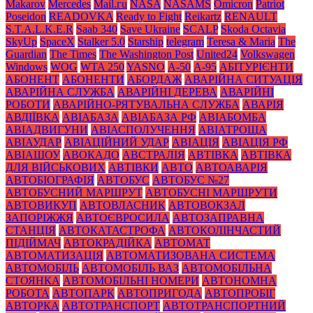
Makarov
Mercedes
Mаil.гu
NASA
NASAMS
Omicron
Patriot
Poseidon
READOVKA
Ready to Fight
Reikartz
RENAULT
S.T.A.L.K.E.R
Saab 340
Save Ukraine
SCALP
Skoda Octavia
SkyUp
SpaceX
Stalker 5.0
Starship
telegram
Teresa & Maria
The
Guardian
The Times
The Washington Post
United24
Volkswagen
Windows
WOG
WTA 250
YASNO
А-50
А-95
АБІТУРІЄНТИ
АБОНЕНТ
АБОНЕНТИ
АБОРДАЖ
АВАРІЙНА СИТУАЦІЯ
АВАРІЙНА СЛУЖБА
АВАРІЙНІ ДЕРЕВА
АВАРІЙНІ
РОБОТИ
АВАРІЙНО-РЯТУВАЛЬНА СЛУЖБА
АВАРІЯ
АВДІЇВКА
АВІАБАЗА
АВІАБАЗА РФ
АВІАБОМБА
АВІАДВИГУНИ
АВІАСПОЛУЧЕННЯ
АВІАТРОЩА
АВІАУДАР
АВІАЦІЙНИЙ УДАР
АВІАЦІЯ
АВІАЦІЯ РФ
АВІАШОУ
АВОКАДО
АВСТРАЛІЯ
АВТІВКА
АВТІВКА
ДЛЯ ВІЙСЬКОВИХ
АВТІВКИ
АВТО
АВТОАВАРІЯ
АВТОБІОГРАФІЯ
АВТОБУС
АВТОБУС №27
АВТОБУСНИЙ МАРШРУТ
АВТОБУСНІ МАРШРУТИ
АВТОВИКУП
АВТОВЛАСНИК
АВТОВОКЗАЛ
ЗАПОРІЖЖЯ
АВТОЄВРОСИЛА
АВТОЗАПРАВНА
СТАНЦІЯ
АВТОКАТАСТРОФА
АВТОКОЛІНЧАСТИЙ
ПІДІЙМАЧ
АВТОКРАДІЙКА
АВТОМАТ
АВТОМАТИЗАЦІЯ
АВТОМАТИЗОВАНА СИСТЕМА
АВТОМОБІЛЬ
АВТОМОБІЛЬ ВАЗ
АВТОМОБІЛЬНА
СТОЯНКА
АВТОМОБІЛЬНІ НОМЕРИ
АВТОНОМНА
РОБОТА
АВТОПАРК
АВТОПРИГОДА
АВТОПРОБІГ
АВТОРКА
АВТОТРАНСПОРТ
АВТОТРАНСПОРТНИЙ