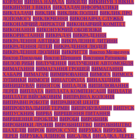
КОРДОН
ВИЇЗНА НАРАДА
ВИКИДИ
ВИКИНУВ З ВІКНА
ВИКИНУЛИ З ВІКНА
ВИКЛАДАЧ ІНФОРМАТИКИ
ВИКЛАДАЧИ
ВИКЛИК
ВИКЛИК ПОЛІЦІЇ
ВИКЛИК ПРО
ДОПОМОГУ
ВИКЛЮЧЕННЯ
ВИКОНАВЧА СЛУЖБА
ВИКОНАВЧИЙ ДИРЕКТОР
ВИКОНАВЧИЙ КОМІТЕТ
ВИКОНАННЯ
ВИКОНУЮЧИЙ ОБОВ'ЯЗКИ
ВИКОРИСТАННЯ
ВИКРАДАЧ
ВИКРАДЕННЯ
ВИКРАДЕННЯ АВТІВКИ
ВИКРАДЕННЯ ДИТИНИ
ВИКРАДЕННЯ ДІТЕЙ
ВИКРАДЕННЯ ЛЮДЕЙ
ВИКРАДЕННЯ ЛЮДИНИ
ВИКРИТТЯ
Виктор Медведчук
Виктор Приходько
Виктор Шершнев
Виктория Ратникова
ВИЛОВ РИБИ
ВИЛУЧЕННЯ
ВИЛУЧЕННЯ АВТОМОБІЛЯ
ВИМАГАННЯ
ВИМАГАННЯ ГРОШЕЙ
ВИМАГАННЯ
ХАБАРЯ
ВИМАГАЧІ
ВИМІРЮВАННЯ
ВИМОГА
ВИМОГА
ЗУПИНКИ
ВИМОГИ
ВИНАГОРОДА
ВИНАХІДНИК
ВИНИЩУВАЧ
ВИНЯТОК
ВИПАДОК
ВИПИЛЮВАННЯ
ДЕРЕВ
ВИПЛАТА
ВИПЛАТА КОМПЕНСАЦІЇ
ВИПЛАТИ
ВИПЛАТИ ВІЙСЬКОВИМ
ВИПРАВНА КОЛОНІЯ
ВИПРАВНІ РОБОТИ
ВИПРАВНОЙ ЦЕНТР
ВИПРОБУВАЛЬНИЙ ТЕРМІН
ВИПРОБУВАННЯ
ВИПУСК
ВИПУСКНИК
ВИРВА
ВИРІШЕННЯ ПИТАННЯ
ВИРІШЕННЯ ПРОБЛЕМ
ВИРОБИ
ВИРОБНИК
ВИРОБНИКИ ДРОНІВ
ВИРОБНИЦТВО
ВИРОБНИЦТВО
ШАХЕДІВ
ВИРОК
ВИРОК СУДУ
ВИРУБКА
ВИРУБКА
ДЕРЕВ
ВИРУБКА ЯЛИНОК
ВИСАДКА
ВИСАДКА ДЕРЕВ