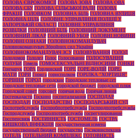
ГОЛОВА ЄВРОКОМІСІЇ
ГОЛОВА ЗОВА
ГОЛОВА ОВА
ГОЛОВА СБУ
ГОЛОВА СІЛЬСЬКОЇ РАДИ
ГОЛОВА
ФРАКЦІЇ
ГОЛОВКОМ
ГОЛОВНА БІЛЬ
ГОЛОВНА ВУЛИЦЯ
ГОЛОВНА ЦІЛЬ
ГОЛОВНЕ УПРАВЛІННЯ ПОЛІЦІЇ У
ЗАПОРІЗЬКІЙ ОБЛАСТІ
ГОЛОВНЕ УПРАВЛІННЯ
РОЗВІДКИ
ГОЛОВНИЙ БІЛЬ
ГОЛОВНИЙ ДОКУМЕНТ
ГОЛОВНИЙ ЛІКАР
ГОЛОВНИЙ УБОР
ГОЛОВНІ НОВИНИ
ГОЛОВНІ ОЗНАКИ
ГОЛОВНОКОМАНДУВАЧ
Головнокомандувач Збройних сил України
ГОЛОВНОКОМАНДУВАЧ ЗСУ
ГОЛОВУВАННЯ
ГОЛОД
Голодомор
Гололед
Голос
Голосование
ГОЛОСУВАННЯ
ГОЛУБИ
Гомель
ГОМОСЕКСУАЛЬНІ ВІДНОСИНИ
ГОНКИ
Гончарук
ГОРА
Гординский
ГОРЕ
ГОРЕ-ВОДІЙ
ГОРЕ-
МАТИ
ГОРИ
Горига
горисполком
ГОРІЛКА "ХОРТИЦЯ"
ГОРІННЯ
ГОРОД
городские
Городские тепловые сет
Городские тепловые сети
городской бюджет
городской пляж
Городской совет
горсовет
горячая вода
Горячая линия
Госгеокадастр
Госкино
госпитализация
ГОСПОДАР
ГОСПОДАРІ
ГОСПОДАРСТВО
ГОСПОДАРСЬКИЙ СУД
Госпотребслужба
Госпробпотребслужба
Госпродпотребслужба
Госпродслужба
Госпролпотребслужба
госрегулирование
Госспецсвязь
ГОСТИННІСТЬ
ГОСТОМЕЛЬ
ГОСТРА
КИШКОВА ІНФЕКЦІЯ
государственная измена
государственный бюджет
государство
Госэкоинспекция
ГОТЕЛЬ
ГОТЕЛЬНИЙ КОМПЛЕКС
ГОТОВНІСТЬ