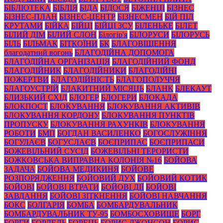
БІБЛІОТЕКА
БІБЛІЯ
БІДА
БІДОСЯ
БІЖЕНЦІ
БІЗНЕС
БІЗНЕС-ПЛАН
БІЗНЕС-ЦЕНТР
БІЗНЕСМЕН
БІЙ ПІД
КРУТАМИ
БІЙКА
БІЙЦІ
БІЙЦІ ЗСУ
БІЛЕНЬКЕ
БІЛЕТ
БІЛИЙ ДІМ
БІЛИЙ СЛОН
Білогір'я
БІЛОРУСИ
БІЛОРУСЬ
БІЛЬ
БІЛЬМАК
БІТКОЇНИ
БК
БЛАГОВІЩЕННЯ
благодатний вогонь
БЛАГОДІЙНА ДОПОМОГА
БЛАГОДІЙНА ОРГАНІЗАЦІЯ
БЛАГОДІЙНИЙ ФОНД
БЛАГОДІЙНИК
БЛАГОДІЙНИКИ
БЛАГОДІЙНІ
ПОЖЕРТВИ
БЛАГОДІЙНІСТЬ
БЛАГОПОЛУЧЧЯ
БЛАГОУСТРІЙ
БЛАКИТНИЙ МІСЯЦЬ
БЛАНК
БЛЕКАУТ
БЛИЗЬКИЙ СХІД
БЛОГЕР
БЛОГЕРИ
БЛОКАДА
БЛОКПОСТ
БЛОКУВАННЯ
БЛОКУВАННЯ АКТИВІВ
БЛОКУВАННЯ КОРДОНУ
БЛОКУВАННЯ ПУНКТІВ
ПРОПУСКУ
БЛОКУВАННЯ РАХУНКІВ
БЛОКУВАННЯ
РОБОТИ
БМП
БОГДАН ВАСИЛЕНКО
БОГОСЛУЖІННЯ
БОГУЛАЄВ
БОГУСЛАЄВ
БОЄПРИПАС
БОЄПРИПАСИ
БОЖЕВІЛЬНИЙ СУСІД
БОЖЕВІЛЬНІ ТЕРОРИСТИ
БОЖКОВСЬКА ВИПРАВНА КОЛОНІЯ №16
БОЙОВА
ЗАДАЧА
БОЙОВА МЕДИКИНЯ
БОЙОВЕ
РОЗПОРЯДЖЕННЯ
БОЙОВИЙ ДУХ
БОЙОВИЙ КОТИК
БОЙОВІ
БОЙОВІ ВТРАТИ
БОЙОВІ ДІЇ
БОЙОВІ
ЗАВДАННЯ
БОЙОВІ ЗІТКНЕННЯ
БОЙОВІ НАВЧАННЯ
БОКС
БОЛГАРІЯ
БОМБА
БОМБАРДУВАЛЬНИК
БОМБАРДУВАЛЬНИК ТУ-95
БОМБОСХОВИЩЕ
БОРГ
БОРГИ
БОРДЕЛЬ
БОРЕЦЬ
БОРИС ДЖОНСОН
БОРИС