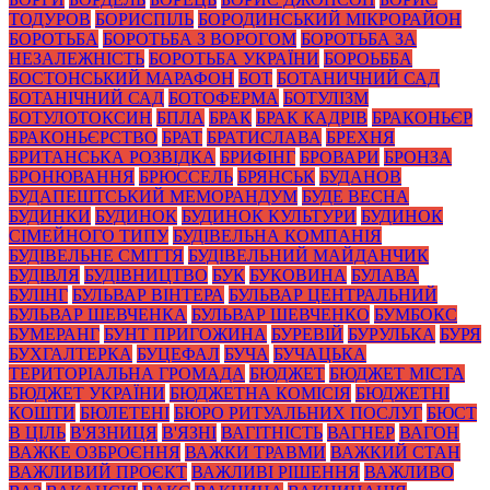
ТОДУРОВ
БОРИСПІЛЬ
БОРОДИНСЬКИЙ МІКРОРАЙОН
БОРОТЬБА
БОРОТЬБА З ВОРОГОМ
БОРОТЬБА ЗА
НЕЗАЛЕЖНІСТЬ
БОРОТЬБА УКРАЇНИ
БОРОЬББА
БОСТОНСЬКИЙ МАРАФОН
БОТ
БОТАНИЧНИЙ САД
БОТАНІЧНИЙ САД
БОТОФЕРМА
БОТУЛІЗМ
БОТУЛОТОКСИН
БПЛА
БРАК
БРАК КАДРІВ
БРАКОНЬЄР
БРАКОНЬЄРСТВО
БРАТ
БРАТИСЛАВА
БРЕХНЯ
БРИТАНСЬКА РОЗВІДКА
БРИФІНГ
БРОВАРИ
БРОНЗА
БРОНЮВАННЯ
БРЮССЕЛЬ
БРЯНСЬК
БУДАНОВ
БУДАПЕШТСЬКИЙ МЕМОРАНДУМ
БУДЕ ВЕСНА
БУДИНКИ
БУДИНОК
БУДИНОК КУЛЬТУРИ
БУДИНОК
СІМЕЙНОГО ТИПУ
БУДІВЕЛЬНА КОМПАНІЯ
БУДІВЕЛЬНЕ СМІТТЯ
БУДІВЕЛЬНИЙ МАЙДАНЧИК
БУДІВЛЯ
БУДІВНИЦТВО
БУК
БУКОВИНА
БУЛАВА
БУЛІНГ
БУЛЬВАР ВІНТЕРА
БУЛЬВАР ЦЕНТРАЛЬНИЙ
БУЛЬВАР ШЕВЧЕНКА
БУЛЬВАР ШЕВЧЕНКО
БУМБОКС
БУМЕРАНГ
БУНТ ПРИГОЖИНА
БУРЕВІЙ
БУРУЛЬКА
БУРЯ
БУХГАЛТЕРКА
БУЦЕФАЛ
БУЧА
БУЧАЦЬКА
ТЕРИТОРІАЛЬНА ГРОМАДА
БЮДЖЕТ
БЮДЖЕТ МІСТА
БЮДЖЕТ УКРАЇНИ
БЮДЖЕТНА КОМІСІЯ
БЮДЖЕТНІ
КОШТИ
БЮЛЕТЕНІ
БЮРО РИТУАЛЬНИХ ПОСЛУГ
БЮСТ
В ЦІЛЬ
В'ЯЗНИЦЯ
В'ЯЗНІ
ВАГІТНІСТЬ
ВАГНЕР
ВАГОН
ВАЖКЕ ОЗБРОЄННЯ
ВАЖКИ ТРАВМИ
ВАЖКИЙ СТАН
ВАЖЛИВИЙ ПРОЄКТ
ВАЖЛИВІ РІШЕННЯ
ВАЖЛИВО