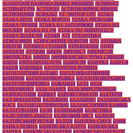
АСОЦІАЦІЯ НАЦІОНАЛЬНИХ МЕНШИН
АСПІРАНТ
АСПІРАНТУРА
АСТЕРОЇД
АСТРОНОМІЧНЕ ЯВИЩЕ
АСТРОНОМІЯ
АСФАЛЬТ
АТ "МОТОР СІЧ"
АТАКА
АТАКА БПЛА
АТАКА ВОРОГА
АТАКА ДРОНАМИ
АТАКА ДРОНІВ
АТАКА НА ЗАПОРІЖЖЯ
АТАКА НА
МОСКВУ
АТАКА НА РФ
АТАКА ПО ДНІПРОГЕСУ
АТАКА ШАХЕДІВ
АТАКИ
АТБ
АТЛАНТИКА
АТМОСФЕРА
АТМОСФЕРНЕ ПОВІТРЯ
АТО
АТОМНА
ЕНЕРГІЯ
АТОМНА СТАНЦІЯ
АТРАКЦІОНИ
АУДІТ
АУКЦІОН
АУТИЗМ
АФЕРА
АФЕРИСТ
АФЕРИСТИ
АФЕРИСТКА
АФІША
АФРИКАНСЬКА ЧУМА СВИНЕЙ
АШАН
Б'ЮТІ-ПРОЦЕДУРА
БАБИН ЯР
БАБУРКА
БАБУСЯ
БАБЦЯ
БАВОВНА
БАГАТОДІТНА РОДИНА
БАГАТОДІТНИЙ БАТЬКО
БАГАТОКВАРТИРНИЙ
БУДИНОК
БАГАТОПОВЕРХІВКА
БАГАТОПОВЕРХІВКИ
БАГАТОПОВІРХІВКА
БАЖАННЯ
БАЗА
БАЗА
ВІДПОЧИНКУ
БАЗА ДАНИХ
БАЗА МИРОТВОРЕЦЬ
БАЗПІЛОТНИК
БАЙКЕР
БАЙОВІ ГРАНАТИ
БАКТЕРІЯ
БАЛ ЗРИЗАНТЕМ
БАЛАБИНЕ
БАЛАБИНО
БАЛАБІНСЬКА
КОСА
БАЛАНСОУТРИМУВАЧ
БАЛАНСУЮЧИЙ КАМІНЬ
БАЛАТУВАННЯ
БАЛИ
БАЛИЦЬКИЙ
БАЛІСТИКА
БАЛІСТИЧНА РАКЕТА
БАЛКОВИЙ МІСТ
БАЛКОН
БАЛТІЙСЬКИЙ РЕГІОН
БАЛТІЯ
БАНДЕРА-СМУЗІ
БАНК
БАНКА ПОВНА
БАНКІВСЬКА КАРТА
БАНКІВСЬКА
КАРТКА
БАНКІВСЬКІ КАРТКИ
БАНКІВСЬКІ ОПЕРАЦІЇ