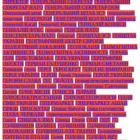
ДИРЕКТОР
ГЕНЕРАЛЬНИЙ СЕКРЕТАР
ГЕНЕРАЛЬНИЙ
СЕКРЕТАР НАТО
ГЕНЕРАЛЬНИЙ СЕКРЕТАР ООН
Генеральний штаб
ГЕНЕРАЛЬНИЙ ШТАБ ЗСУ
генеральный
прокурор
ГЕНЕРАТОР
ГЕНЕТИЧНИЙ КОД НАЦІЇ
Геническ
Геннадий Касай
Геннадий Наумов
ГЕННАДІЙ КОНЯЄВ
ГЕННАДІЙ ФУКС
геноцид
ГЕНСЕК НАТО
ГЕНСЕКРЕТАРЬ НАТО
Генштаб
ГЕНШТАБ ЗСУ
ГЕНШТАБ
УКРАЇНИ
ГЕОГРАФІЧНИЙ ЦЕНТР ЄВРОПИ
ГЕОЛОГІЧНИЙ ЗАКАЗНИК
ГЕОЛОКАЦІЯ
ГЕОМАГНІТНА
АКТИВНІСТЬ
ГЕОМАГНІТНА АКТИВНОСТЬ
ГЕРАНЬ
ГЕРБ
ГЕРБ ТОКМАКА
ГЕРБ УКРАЇНИ
ГЕРГРАФІЧНІ
ОБ'ЄКТИ
ГЕРМАН ГАЛУЩЕНКО
ГЕРМАН СМЕТАНІН
Германия
герои
ГЕРОЇ
ГЕРОЇ КРУТ
ГЕРОЇ НЕ ВМИРАЮТЬ
ГЕРОЇ УКРАЇНИ
ГЕРОЙ
Герой Украины
ГЕРОЙ УКРАЇНИ
ГЕРОЯМ СЛАВА
ГЕС
ГИДОТА
гидравлические испытания
Гидрометцентр
гимназия
Гимнастика
Гинтарас Савукинас
Гитлер
ГІДНЕ МІСЦЕ
ГІДНІСТЬ
ГІДРАНТ
ГІДРОЕЛЕКТРОСТАНЦІЯ
ГІДРОМЕТЕОРОЛОГІЯ
ГІЛЛЯ
ГІМН УКРАЇНИ
ГІПЕРМАРКЕТ
ГІПЕРМАРКЕТ АШАН
ГІРКІН
ГІРОСКУТЕР
Гітанас Науседа
глава государства
ГЛАВА ДЕРЖАВИ
главнокомандующий
главный тренер
Глазго
ГЛИБОКА ЯМА
Глинка
Глорія
ГНІЙ
ГНІТ
ГО
ГОДИВНИЦЯ
ГОДИНА
ГОДИННИК
ГОДИННИК
ЗАКОХАНИХ
ГОДІВНИЦІ ДЛЯ ТВАРИН
Годовщина
ГОДУВАТИ ПТАХІВ
Голик
ГОЛОВА
ГОЛОВА ВРУ