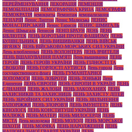
ПЕРЕЙМЕНУВАННЯ
ДЕКОРАЦІЯ
ДЕМЕНЦІЯ
ДЕМОБІЛІЗАЦІЯ
ДЕМОГРАФІЧНА КРИЗА
ДЕМОГРАФІЯ
ДЕМОКРАТІЯ
демократы
Демонтаж
деморализация
ДЕНАРІЙ
Денис Липтон
Денис Малюська
ДЕНИС
МОНАСТИРСЬКИЙ
Денис Тарасов
ДЕНИС ШМИГАЛЬ
Денис Шмыгаль
Денисов
ДЕНІЗ БРАУН
ДЕНЬ
ДЕНЬ
БІБЛІОТЕК
ДЕНЬ БОРОТЬБИ ПРОТИ ФАШИЗМУ
ДЕНЬ
БУДІВЕЛЬНИКА
ДЕНЬ ВИШИВАНКИ
ДЕНЬ ВІЙСЬК
ЗВ'ЯЗКУ
ДЕНЬ ВІЙСЬКОВО-МОРСЬКИХ СИЛ УКРАЇНИ
День влюбленных
ДЕНЬ ВОЛОНТЕРА
ДЕНЬ ВЧИТЕЛЯ
ДЕНЬ ВШАНУВАННЯ ПАМ'ЯТІ
День вышиванки
ДЕНЬ
ГЕРОЇВ
ДЕНЬ ГЕРОЇВ УКРАЇНИ
ДЕНЬ ГІДНОСТІ ТА
СВОБОДИ
ДЕНЬ ГОРДОСТІ АУТИСТА
День города
День
государственного флага
ДЕНЬ ГУМАНІТАРНОЇ
ДОПОМОГИ
ДЕНЬ ДОБРОТИ
ДЕНЬ ДОНЬКИ
День
Единения
ДЕНЬ ЄВРОПИ
ДЕНЬ ЄВРОПИ В УКРАЇНІ
ДЕНЬ
ЄДНАННЯ
ДЕНЬ ЖАЛОБИ
ДЕНЬ ЗАКОХАНИХ
ДЕНЬ
ЗАХИСНИКІВ ТА ЗАХИСНИЦЬ
ДЕНЬ ЗАХИСТУ ДІТЕЙ
ДЕНЬ ЗБРОЙНИХ СИЛ УКРАЇНИ
ДЕНЬ ЗВІЛЬНЕННЯ
ЗАПОРІЖЖЯ
ДЕНЬ ЗДОРОВ'Я
ДЕНЬ ІМУНІТЕТУ
ДЕНЬ
КІНОЛОГА
ДЕНЬ КОНСТИТУЦІЇ УКРАЇНИ
ДЕНЬ
МАЛЮКА
ДЕНЬ МАТЕРІ
ДЕНЬ МИЛОСЕРДЯ
ДЕНЬ
МІСТА
День молодежи
ДЕНЬ МОЛОДІ
ДЕНЬ МОРСЬКОЇ
ПІХОТИ
ДЕНЬ МОРЯКА
ДЕНЬ НАРОДЖЕННЯ
ДЕНЬ
НАЦІОНАЛЬНОЇ ГВАРДІЇ УКРАЇНИ
ДЕНЬ