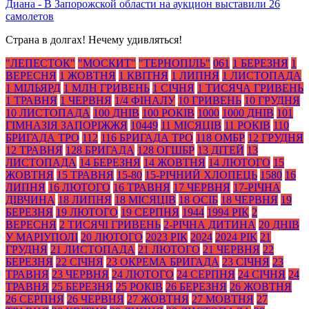
Диана
-
В Запорожской области на аукцион выставили 26
самолетов
Страна в долгах! Нечему удивляться!
"ЛЕПЕСТОК"
"МОСКИТ"
"ТЕРНОПІЛЬ"
061
1 БЕРЕЗНЯ
1
ВЕРЕСНЯ
1 ЖОВТНЯ
1 КВІТНЯ
1 ЛИПНЯ
1 ЛИСТОПАДА
1 МІЛЬЯРД
1 МЛН ГРИВЕНЬ
1 СІЧНЯ
1 ТИСЯЧА ГРИВЕНЬ
1 ТРАВНЯ
1 ЧЕРВНЯ
1/4 ФІНАЛУ
10 ГРИВЕНЬ
10 ГРУДНЯ
10 ЛИСТОПАДА
100 ДНІВ
100 РОКІВ
1000
1000 ДНІВ
101
ГІМНАЗІЯ ЗАПОРІЖЖЯ
10449
11 МІСЯЦІВ
11 РОКІВ
110
БРИГАДА ТРО
112
116 БРИГАДА ТРО
118 ОМБР
12 ГРУДНЯ
12 ТРАВНЯ
128 БРИГАДА
128 ОГШБР
13 ДІТЕЙ
13
ЛИСТОПАДА
14 БЕРЕЗНЯ
14 ЖОВТНЯ
14 ЛЮТОГО
15
ЖОВТНЯ
15 ТРАВНЯ
15-80
15-РІЧНИЙ ХЛОПЕЦЬ
1580
16
ЛИПНЯ
16 ЛЮТОГО
16 ТРАВНЯ
17 ЧЕРВНЯ
17-РІЧНА
ДІВЧИНА
18 ЛИПНЯ
18 МІСЯЦІВ
18 ОСІБ
18 ЧЕРВНЯ
19
БЕРЕЗНЯ
19 ЛЮТОГО
19 СЕРПНЯ
1944
1994 РІК
2
ВЕРЕСНЯ
2 ТИСЯЧІ ГРИВЕНЬ
2-РІЧНА ДИТИНА
20 ДНІВ
У МАРІУПОЛІ
20 ЛЮТОГО
2023 РІК
2024
2024 РІК
21
ГРУДНЯ
21 ЛИСТОПАДА
21 ЛЮТОГО
21 ЧЕРВНЯ
22
БЕРЕЗНЯ
22 СІЧНЯ
23 ОКРЕМА БРИГАДА
23 СІЧНЯ
23
ТРАВНЯ
23 ЧЕРВНЯ
24 ЛЮТОГО
24 СЕРПНЯ
24 СІЧНЯ
24
ТРАВНЯ
25 БЕРЕЗНЯ
25 РОКІВ
26 БЕРЕЗНЯ
26 ЖОВТНЯ
26 СЕРПНЯ
26 ЧЕРВНЯ
27 ЖОВТНЯ
27 МОВТНЯ
27