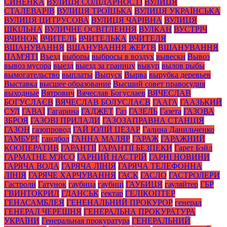
СИНЕНКА
ВУЛИЦЯ СОЛІДАРНОСТІ
ВУЛИЦЯ
СТАЛЕВАРІВ
ВУЛИЦЯ ТРОЇЦЬКА
ВУЛИЦЯ УКРАЇНСЬКА
ВУЛИЦЯ ЦИТРУСОВА
ВУЛИЦЯ ЧАРІВНА
ВУЛИЦЯ
ШКІЛЬНА
ВУЛИЧНЕ ОСВІТЛЕННЯ
ВУЛКАН
ВУСТРІЧ
ВЧИНОК
ВЧИТЕЛЬ
ВЧИТЕЛЬКА
ВЧИТЕЛЯ
ВШАНУВАННЯ
ВШАНУВАННЯ ЖЕРТВ
ВШАНУВАННЯ
ПАМ'ЯТІ
Въезд
выборы
выбросы в воздух
вывески
Вывоз
вывоз мусора
выезд
выезд за границу
выкуп
вылов рыбы
вымогательство
выплаты
Выпуск
Вырва
вырубка деревьев
Выставка
высшее образование
Высший совет правосудия
выходные
Вятрович
Вячеслав Богуслаев
ВЯЧЕСЛАВ
БОГУСЛАЄВ
ВЯЧЕСЛАВ БОЛУСЛАЄВ
ГААГА
ГААЗЬКИЙ
СУД
ГАВАЇ
Гагарина
ГАДЖЕТ
Газ
ГАЗЕЛЬ
Газета
ГАЗОВА
ЗБРОЯ
ГАЗОВІ ПРИЛАДИ
ГАЗОЗАПРАВНА СТАНЦІЯ
ГАЗОН
газопровод
ГАЙ ЮЛІЙ ЦЕЗАР
Галина Данильченко
ГАМБУРГ
гандбол
ГАННА МАЛЯР
ГАРАЖ
ГАРАЖНИЙ
КООПЕРАТИВ
ГАРАНТІЇ
ГАРАНТІЇ БЕЗПЕКИ
Гарет Бэйл
ГАРМАТНЕ М'ЯСО
ГАРНИЙ НАСТРІЙ
ГАРНІ НОВИНИ
ГАРЯЧА ВОДА
ГАРЯЧА ЛІНІЯ
ГАРЯЧА ТЕЛЕФОННА
ЛІНІЯ
ГАРЯЧЕ ХАРЧУВАННЯ
ГАСК
ГАСЛО
ГАСТРОЛЕРИ
Гастроли
Гатунок
гаубица
гаубиці
ГАУБИЦЯ
гауляйтер
ГБР
ГВИНТОКРИЛ
ГДАНСЬК
гектар
ГЕЛІКОПТЕР
ГЕНАСАМБЛЕЯ
ГЕНЕНАЛЬНИЙ ПРОКУРОР
генерал
ГЕНЕРАЛ ЧЕРЕШНЯ
ГЕНЕРАЛЬНА ПРОКУРАТУРА
УКРАЇНИ
Генеральная прокуратура
ГЕНЕРАЛЬНИЙ