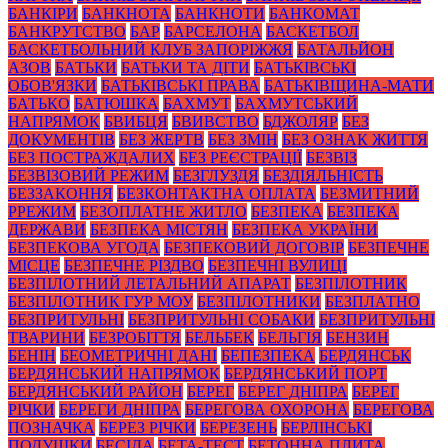
БАНКІРИ
БАНКНОТА
БАНКНОТИ
БАНКОМАТ
БАНКРУТСТВО
БАР
БАРСЕЛОНА
БАСКЕТБОЛ
БАСКЕТБОЛЬНИЙ КЛУБ ЗАПОРІЖЖЯ
БАТАЛЬЙОН
АЗОВ
БАТЬКИ
БАТЬКИ ТА ДІТИ
БАТЬКІВСЬКІ
ОБОВ'ЯЗКИ
БАТЬКІВСЬКІ ПРАВА
БАТЬКІВЩИНА-МАТИ
БАТЬКО
БАТЮШКА
БАХМУТ
БАХМУТСЬКИЙ
НАПРЯМОК
БВИБЦЯ
БВИВСТВО
БДЖОЛЯР
БЕЗ
ДОКУМЕНТІВ
БЕЗ ЖЕРТВ
БЕЗ ЗМІН
БЕЗ ОЗНАК ЖИТТЯ
БЕЗ ПОСТРАЖДАЛИХ
БЕЗ РЕЄСТРАЦІЇ
БЕЗВІЗ
БЕЗВІЗОВИЙ РЕЖИМ
БЕЗГЛУЗДЯ
БЕЗДІЯЛЬНІСТЬ
БЕЗЗАКОННЯ
БЕЗКОНТАКТНА ОПЛАТА
БЕЗМИТНИЙ
РРЕЖИМ
БЕЗОПЛАТНЕ ЖИТЛО
БЕЗПЕКА
БЕЗПЕКА
ДЕРЖАВИ
БЕЗПЕКА МІСТЯН
БЕЗПЕКА УКРАЇНИ
БЕЗПЕКОВА УГОДА
БЕЗПЕКОВИЙ ДОГОВІР
БЕЗПЕЧНЕ
МІСЦЕ
БЕЗПЕЧНЕ РІЗДВО
БЕЗПЕЧНІ ВУЛИЦІ
БЕЗПІЛОТНИЙ ЛЕТАЛЬНИЙ АПАРАТ
БЕЗПІЛОТНИК
БЕЗПІЛОТНИК ГУР МОУ
БЕЗПІЛОТНИКИ
БЕЗПЛАТНО
БЕЗПРИТУЛЬНІ
БЕЗПРИТУЛЬНІ СОБАКИ
БЕЗПРИТУЛЬНІ
ТВАРИНИ
БЕЗРОБІТТЯ
БЕЛЬБЕК
БЕЛЬГІЯ
БЕНЗИН
БЕНІН
БЕОМЕТРИЧНІ ДАНІ
БЕПЕЗПЕКА
БЕРДЯНСЬК
БЕРДЯНСЬКИЙ НАПРЯМОК
БЕРДЯНСЬКИЙ ПОРТ
БЕРДЯНСЬКИЙ РАЙОН
БЕРЕГ
БЕРЕГ ДНІПРА
БЕРЕГ
РІЧКИ
БЕРЕГИ ДНІПРА
БЕРЕГОВА ОХОРОНА
БЕРЕГОВА
ПОЗНАЧКА
БЕРЕЗ РІЧКИ
БЕРЕЗЕНЬ
БЕРЛІНСЬКІ
ПОДУШКИ
БЕСІДА
БЕТА-ТЕСТ
БЕТОННА ПЛИТА