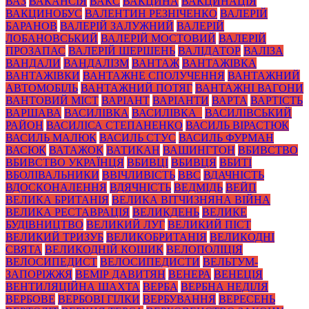
ВАЗ
ВАКАНСІЯ
ВАКС
ВАКЦИНА
ВАКЦИНАЦІЯ
ВАКЦИНОБУС
ВАЛЕНТИН РЕЗНІЧЕНКО
ВАЛЕРІЙ
БАРАНОВ
ВАЛЕРІЙ ЗАЛУЖНИЙ
ВАЛЕРІЙ
ЛОБАНОВСЬКИЙ
ВАЛЕРІЙ МОСТОВИЙ
ВАЛЕРІЙ
ПРОЗАПАС
ВАЛЕРІЙ ШЕРШЕНЬ
ВАЛІДАТОР
ВАЛІЗА
ВАНДАЛИ
ВАНДАЛІЗМ
ВАНТАЖ
ВАНТАЖІВКА
ВАНТАЖІВКИ
ВАНТАЖНЕ СПОЛУЧЕННЯ
ВАНТАЖНИЙ
АВТОМОБІЛЬ
ВАНТАЖНИЙ ПОТЯГ
ВАНТАЖНІ ВАГОНИ
ВАНТОВИЙ МІСТ
ВАРІАНТ
ВАРІАНТИ
ВАРТА
ВАРТІСТЬ
ВАРШАВА
ВАСИЛІВКА
ВАСИЛІВКА_
ВАСИЛІВСЬКИЙ
РАЙОН
ВАСИЛІСА СТЕПАНЕНКО
ВАСИЛЬ ВІРАСТЮК
ВАСИЛЬ МАЛЮК
ВАСИЛЬ СТУС
ВАСИЛЬ ФУРМАН
ВАСЮК
ВАТАЖОК
ВАТИКАН
ВАШИНГТОН
ВБИВСТВО
ВБИВСТВО УКРАЇНЦЯ
ВБИВЦІ
ВБИВЦЯ
ВБИТІ
ВБОЛІВАЛЬНИКИ
ВВІЧЛИВІСТЬ
ВВС
ВДАЧНІСТЬ
ВДОСКОНАЛЕННЯ
ВДЯЧНІСТЬ
ВЕДМІДЬ
ВЕЙП
ВЕЛИКА БРИТАНІЯ
ВЕЛИКА ВІТЧИЗНЯНА ВІЙНА
ВЕЛИКА РЕСТАВРАЦІЯ
ВЕЛИКДЕНЬ
ВЕЛИКЕ
БУДІВНИЦТВО
ВЕЛИКИЙ ЛУГ
ВЕЛИКИЙ ПІСТ
ВЕЛИКИЙ ТРИЗУБ
ВЕЛИКОБРИТАНІЯ
ВЕЛИКОДНІ
СВЯТА
ВЕЛИКОДНІЙ КОШИК
ВЕЛОПОЛІЦІЯ
ВЕЛОСИПЕДИСТ
ВЕЛОСИПЕДИСТИ
ВЕЛЬТУМ-
ЗАПОРІЖЖЯ
ВЕМІР ДАВИТЯН
ВЕНЕРА
ВЕНЕЦІЯ
ВЕНТИЛЯЦІЙНА ШАХТА
ВЕРБА
ВЕРБНА НЕДІЛЯ
ВЕРБОВЕ
ВЕРБОВІ ГІЛКИ
ВЕРБУВАННЯ
ВЕРЕСЕНЬ