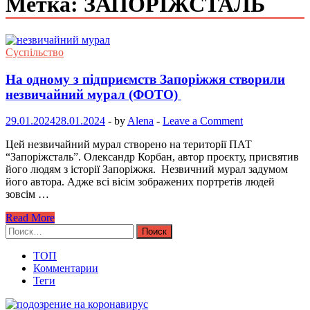
Метка: ЗАПОРІЖСТАЛЬ
Суспільство
На одному з підприємств Запоріжжя створили
незвичайний мурал (ФОТО)
29.01.2024
28.01.2024
-
by
Alena
-
Leave a Comment
Цей незвичайний мурал створено на території ПАТ
“Запоріжсталь”. Олександр Корбан, автор проєкту, присвятив
його людям з історії Запоріжжя. Незвичний мурал задумом
його автора. Адже всі вісім зображених портретів людей
зовсім …
Read More
Найти:
ТОП
Комментарии
Теги