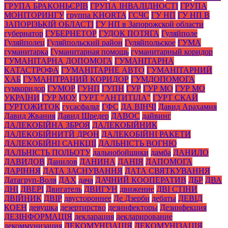
ГРУПА БРАКОНЬЄРІВ
ГРУПА ІНВАЛІДНОСТІ
ГРУПА
МОНІТОРИНГУ
группа KHORTA
ГСЧС
ГУ НП
ГУ НП В
ЗАПОРІЗЬКІЙ ОБЛАСТІ
ГУ НП в Запорожской области
губернатор
ГУБЕРНЕТОР
ГУДОК ПОТЯГА
Гуляйполе
Гуляйполец
Гуляйпольский район
Гуляйпольское
ГУМА
гуманитарка
Гуманитарная помощь
гуманитарный коридор
ГУМАНІТАРНА ДОПОМОГА
ГУМАНІТАРНА
КАТАСТРОФА
ГУМАНІТАРНЕ АВТО
ГУМАНІТАРНИЙ
ХАБ
ГУМАНІТРАНИЙ КОРИДОР
ГУМДОПОМОГА
гумкоридор
ГУМОР
ГУНП
ГУПН
ГУР
ГУР МО
ГУР МО
УКРАЇНИ
ГУР МОУ
ГУРТ "АНТИТІЛА"
ГУРТ СКАЙ
ГУРТОЖИТОК
гусасфальт
ГФС
ДА ВІНЧІ
Давид Арахамия
Давид Жвания
Давид Шредер
ДАВОС
дайвинг
ДАЛЕКОБІЙНА ЗБРОЯ
ДАЛЕКОБІЙНИК
ДАЛЕКОБІЙНИТЙ ДРОН
ДАЛЕКОБІЙНІ РАКЕТИ
ДАЛЕКОБІЙНІ САНКЦІЇ
ДАЛЬНІСТЬ ВОГНЮ
ДАЛЬНІСТЬ ПОЛЬОТУ
дальнобойщики
дамба
ДАНИЛО
ДАВИДОВ
Данилов
ДАНИНА
ДАНІЯ
ДАПОМОГА
ДАРІННЯ
ДАТА ЗАСНУВАННЯ
ДАТА СВЯТКУВАННЯ
Датагруп-Воля
ДАХ
дача
ДАЧНИЙ КООПЕРАТИВ
ДБР
ДВА
ДНІ
ДВЕРІ
Двигатель
ДВИГУН
движение
ДВІ СТІНИ
ДВІЙНИК
ДВІР
двустороннее
Де Дзерби
дебаты
ДЕВІД
КОЕН
девушка
дезертирство
дезинфекторы
Дезинфекция
ДЕЗІНФОРМАЦІЯ
декларация
декларирование
декоммунизация
ДЕКОМУНІЗАЦІЯ
ДЕКОМУНІЗАЦІЯ