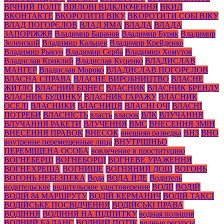
ВІЧНИЙ ПОЛІТ
ВІЯЛОВІ ВІДКЛЮЧЕННЯ
ВКИД
ВКОНТАКТЕ
ВКОРОТИТИ ВІКУ
ВКОРОТИТИ СОБІ ВІКУ
ВЛАД ПОГОРЄЛОВ
ВЛАД ЯМА
ВЛАДА
ВЛАДА
ЗАПОРІЖЖЯ
Владимир Баранов
Владимир Буряк
Владимир
Зеленский
Владимир Кальцев
Владимир Крейденко
Владимир Рыкун
Владимир Серба
Владимир Хомутов
Владислав Криклий
Владислав Куценко
ВЛАДИСЛАВ
МАНГЕР
Владислав Мороко
ВЛАДИСЛАВ ПОГОРЄЛОВ
ВЛАСНА СПРАВА
ВЛАСНЕ ВИРОБНИЦТВО
ВЛАСНЕ
ЖИТЛО
ВЛАСНИЙ БІЗНЕС
ВЛАСНИК
ВЛАСНИК БРЕНДУ
ВЛАСНИК БУДИНКУ
ВЛАСНИК ГАРАЖУ
ВЛАСНИК
ОСЕЛІ
ВЛАСНИКИ
ВЛАСНИЦЯ
ВЛАСНІ ОЧІ
ВЛАСНІ
ПОТРЕБИ
ВЛАСНІСТЬ
власть
власюк
ВЛК
ВЛУЧАННЯ
ВЛУЧАННЯ РАКЕТИ
ВЛУЧЕННЯ
ВМС
ВНЕСЕННЯ ЗМІН
ВНЕСЕННЯ ПРАВОК
ВНЕСОК
внешняя разведка
ВНЗ
ВНО
внутренне перемещенные лица
ВНУТРІШНЬО
ПЕРЕМІЩЕНА ОСОБА
вовлечение в проституцию
ВОГНЕБЕРЦІ
ВОГНЕБОРЦІ
ВОГНЕВЕ УРАЖЕННЯ
ВОГНЕХРЕЩА
ВОГНИЩЕ
ВОГНЯНИЙ ДОЩ
ВОГОНЬ
ВОГОНЬ НЕБЕЗПЕКА
Вода
ВОДА ЙДЕ
Водитель
водительские
водительское удостоверение
ВОДІЇ
ВОДІЙ
ВОДІЙ 84 МАРШРУТУ
ВОДІЙ КЕРМАНИЧ
ВОДІЙ ТАКСІ
ВОДІЙСЬКЕ ПОСВІДЧЕННЯ
ВОДІЙСЬКІ ПРАВА
ВОДІННЯ
ВОДІННЯ НА ПІДПИТКУ
водная полиция
ВОДНИЙ БАЛАНС
ВОДНИЙ ПОТІК
водные ресурсы