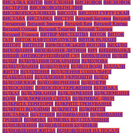
ВИСАДКА КВІТІВ
ВИСЕЛЕННЯ
ВИСНОВОК
ВИСНОВОК
ЕКСТЕРТІВ
ВИСОКОВОЛЬТНІ ЛІНІЇ
ВИСОКОПОСАДОВЕЦЬ
ВИСОТА
ВИСПУП ГУРТУ СКАЙ
ВИСТАВА
ВИСТАВКА
ВИСТУП
Виталий Боговин
Виталий
Гончаренко
Виталий Змиенко
Виталий Ким
Виталий Кличко
Виталий Олешко
Виталий Тишечко
Виталий Толочек
Виталий Туринок
ВИТВІР МИСТЕЦТВА
ВИТОК
ВИТОК
ГАЗУ
ВИТОК НАФТОПРОДУКТІВ
ВИТОК РАДІАЦІЇ
ВИТОРГ
ВИТРАТИ
ВИФЛЕЄМСЬКИЙ ВОГОНЬ
ВИХІДНІ
ВИХОВАННЯ
ВИХОВАННЯ ДИТИНИ
ВИЧ
ВИШИВАНКА
ВИЩІЙ АНТИКОРУПЦІЙНИЙ СУД
ВИЯВЛЕННЯ
ВІДБІЙ
ВІДБІР
ВІДБУВАННЯ ПОКАРАННЯ
ВІДБУДОВА
ВІДВІДУВАННЯ
ВІДВІДУВАЧІ
ВІДВОЗ ВОДИ
ВІДДАЛИ
ЖИТТЯ
ВІДДІЛЕННЯ
ВІДДІЛЕННЯ СОЦІАЛЬНОЇ
РЕАБІЛІТАЦІЇ
ВІДДІЛЕННЯ УКРПОШТИ
ВІДЕО
ВІДЕОЗВ'ЯЗОК
ВІДЕОЗВЕРНЕННЯ
ВІДЕОІГРИ
ВІДЕОСАПИС
ВІДЕОСПОСТЕРЕЖЕННЯ
ВІДЗНАКА
ВІДКАТ
ВІДКЛИКАННЯ
ВІДКЛЮЧЕННЯ
ВІДКЛЮЧЕННЯ
ВОДИ
ВІДКЛЮЧЕННЯ СВІТЛА
ВІДКРИВАЄ ДВЕРІ
ВІДКРИТА ТЕРИТОРІЯ
ВІДКРИТЕ ТРЕНУВАННЯ
ВІДКРИТІ ВОДОЙМИ
ВІДКРИТТЯ
ВІДКРИТТЯ
ВИСТАВКИ
ВІДЛУННЯ
ВІДМИВАННЯ
ВІДМИВАННЯ
ГРОШЕЙ
ВІДМОВА
ВІДМОВА ВІД СПАДЩИНИ
ВІДНОВЛЕННЯ
ВІДНОВЛЕННЯ БУДИНКІВ
ВІДНОВЛЕННЯ ЖИТЛА
ВІДНОВЛЕННЯ НА ПОСАДІ