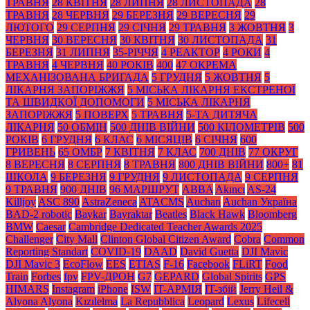
ТРАВНЯ
28 КВІТНЯ
28 ЛИПНЯ
28 ЛИСТОПАДА
28
ТРАВНЯ
28 ЧЕРВНЯ
29 БЕРЕЗНЯ
29 ВЕРЕСНЯ
29
ЛЮТОГО
29 СЕРПНЯ
29 СІЧНЯ
29 ТРАВНЯ
3 ЖОВТНЯ
3
ЧЕРВНЯ
30 ВЕРЕСНЯ
30 КВІТНЯ
30 ЛИСТОПАДА
31
БЕРЕЗНЯ
31 ЛИПНЯ
35-РІЧЧЯ
4 РЕАКТОР
4 РОКИ
4
ТРАВНЯ
4 ЧЕРВНЯ
40 РОКІВ
400
47 ОКРЕМА
МЕХАНІЗОВАНА БРИГАДА
5 ГРУДНЯ
5 ЖОВТНЯ
5
ЛІКАРНЯ ЗАПОРІЖЖЯ
5 МІСЬКА ЛІКАРНЯ ЕКСТРЕНОЇ
ТА ШВИДКОЇ ДОПОМОГИ
5 МІСЬКА ЛІКАРНЯ
ЗАПОРІЖЖЯ
5 ПОВЕРХ
5 ТРАВНЯ
5-ТА ДИТЯЧА
ЛІКАРНЯ
50 ОБМІН
500 ДНІВ ВІЙНИ
500 КІЛОМЕТРІВ
500
РОКІВ
6 ГРУДНЯ
6 КЛАС
6 МІСЯЦІВ
6 СІЧНЯ
600
ГРИВЕНЬ
65 ОМБР
7 КВІТНЯ
7 КЛАС
700 ДНІВ
77 ОКРУГ
8 ВЕРЕСНЯ
8 СЕРПНЯ
8 ТРАВНЯ
800 ДНІВ ВІЙНИ
800+
81
ШКОЛА
9 БЕРЕЗНЯ
9 ГРУДНЯ
9 ЛИСТОПАДА
9 СЕРПНЯ
9 ТРАВНЯ
900 ДНІВ
96 МАРШРУТ
ABBA
Akıncı
AS-24
Killjoy
ASC 890
AstraZeneca
ATACMS
Auchan
Auchan Україна
BAD-2 robotic
Baykar
Bayraktar
Beatles
Black Нawk
Bloomberg
BMW
Caesar
Cambridge Dedicated Teacher Awards 2025
Challenger
City Mall
Clinton Global Citizen Award
Cobra
Common
Reporting Standart
COVID-19
DAAD
David Guetta
DJI Mavic
DJI Mavic 3
EcoFlow
EES
ETIAS
F-16
Facebook
FLiRT
Food
Train
Forbes
fpv
FPV-ДРОН
G7
GEPARD
Global Spirits
GPS
HIMARS
Instagram
iPhone
ISW
IT-АРМІЯ
IT-збій
Jerry Heil &
Alyona Alyona
Kızılelma
La Repubblica
Leopard
Lexus
Lifecell