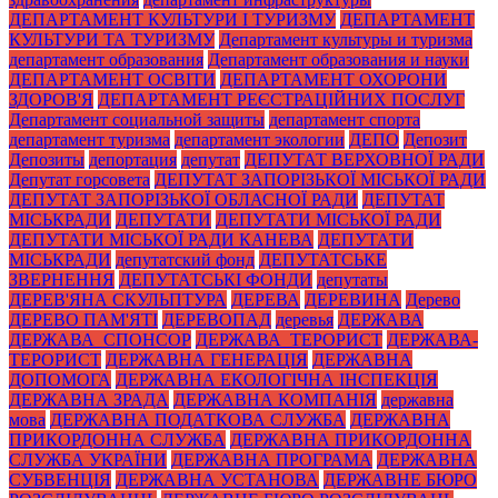
ДЕПАРТАМЕНТ КУЛЬТУРИ І ТУРИЗМУ
ДЕПАРТАМЕНТ
КУЛЬТУРИ ТА ТУРИЗМУ
Департамент культуры и туризма
департамент образования
Департамент образования и науки
ДЕПАРТАМЕНТ ОСВІТИ
ДЕПАРТАМЕНТ ОХОРОНИ
ЗДОРОВ'Я
ДЕПАРТАМЕНТ РЕЄСТРАЦІЙНИХ ПОСЛУГ
Департамент социальной защиты
департамент спорта
департамент туризма
департамент экологии
ДЕПО
Депозит
Депозиты
депортация
депутат
ДЕПУТАТ ВЕРХОВНОЇ РАДИ
Депутат горсовета
ДЕПУТАТ ЗАПОРІЗЬКОЇ МІСЬКОЇ РАДИ
ДЕПУТАТ ЗАПОРІЗЬКОЇ ОБЛАСНОЇ РАДИ
ДЕПУТАТ
МІСЬКРАДИ
ДЕПУТАТИ
ДЕПУТАТИ МІСЬКОЇ РАДИ
ДЕПУТАТИ МІСЬКОЇ РАДИ КАНЕВА
ДЕПУТАТИ
МІСЬКРАДИ
депутатский фонд
ДЕПУТАТСЬКЕ
ЗВЕРНЕННЯ
ДЕПУТАТСЬКІ ФОНДИ
депутаты
ДЕРЕВ'ЯНА СКУЛЬПТУРА
ДЕРЕВА
ДЕРЕВИНА
Дерево
ДЕРЕВО ПАМ'ЯТІ
ДЕРЕВОПАД
деревья
ДЕРЖАВА
ДЕРЖАВА_СПОНСОР
ДЕРЖАВА_ТЕРОРИСТ
ДЕРЖАВА-
ТЕРОРИСТ
ДЕРЖАВНА ГЕНЕРАЦІЯ
ДЕРЖАВНА
ДОПОМОГА
ДЕРЖАВНА ЕКОЛОГІЧНА ІНСПЕКЦІЯ
ДЕРЖАВНА ЗРАДА
ДЕРЖАВНА КОМПАНІЯ
державна
мова
ДЕРЖАВНА ПОДАТКОВА СЛУЖБА
ДЕРЖАВНА
ПРИКОРДОННА СЛУЖБА
ДЕРЖАВНА ПРИКОРДОННА
СЛУЖБА УКРАЇНИ
ДЕРЖАВНА ПРОГРАМА
ДЕРЖАВНА
СУБВЕНЦІЯ
ДЕРЖАВНА УСТАНОВА
ДЕРЖАВНЕ БЮРО