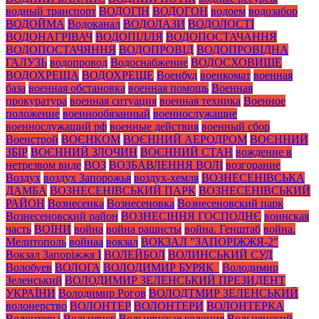
водный транспорт
ВОДОГІН
ВОДОГОН
водоем
водозабор
ВОДОЙМА
Водоканал
ВОДОЛАЗИ
ВОДОЛОСТІ
ВОДОНАГРІВАЧ
ВОДОПІЛЛЯ
ВОДОПОСТАЧАННЯ
ВОДОПОСТАЧЯННЯ
ВОДОПРОВІД
ВОДОПРОВІДНА
ГАЛУЗЬ
водопровод
Водоснабжение
ВОДОСХОВИЩЕ
ВОДОХРЕЩА
ВОДОХРЕЩЕ
Военбуд
военкомат
военная
база
военная обстановка
военная помощь
Военная
прокуратура
военная ситуация
военная техника
Военное
положение
военнообязанный
военнослужащие
военнослужащий рф
военные действия
военный сбор
Военстрой
ВОЄНКОМ
ВОЄННИЙ АЕРОДРОМ
ВОЄННИЙ
ЗБІР
ВОЄННИЙ ЗЛОЧИН
ВОЄННИЙ СТАН
вождение в
нетрезвом виде
ВОЗ
ВОЗБАВЛЕННЯ ВОЛІ
возгорание
Воздух
воздух Запорожья
воздух-хемля
ВОЗНЕСЕНІВСЬКА
ДАМБА
ВОЗНЕСЕНІВСЬКИЙ ПАРК
ВОЗНЕСЕНІВСЬКИЙ
РАЙОН
Вознесенка
Вознесеновка
Вознесеновский парк
Вознесеновский район
ВОЗНЕСІННЯ ГОСПОДНЄ
воинская
часть
ВОЇНИ
война
война рашисты
война. Генштаб
война.
Мелитополь
войнаа
вокзал
ВОКЗАЛ "ЗАПОРІЖЖЯ-2"
Вокзал Запоріжжя І
ВОЛЕЙБОЛ
ВОЛИНСЬКИЙ СУД
Волобуев
ВОЛОГА
ВОЛОДИМИР БУРЯК_
Володимир
Зеленський
ВОЛОДИМИР ЗЕЛЕНСЬКИЙ ПРЕЗИДЕНТ
УКРАЇНИ
Володимир Рогов
ВОЛОДТМИР ЗЕЛЕНСЬКИЙ
волонерство
ВОЛОНТЕР
ВОЛОНТЕРИ
ВОЛОНТЕРКА
Волонтеры
Вольнянск
Вольнянская колония
Вольнянский