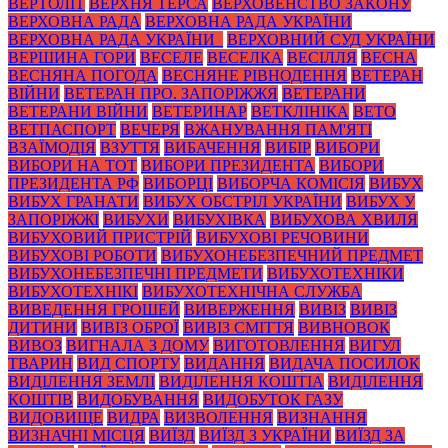
ВЕРТОЛІТ
ВЕРХНЯ ТЕРСА
ВЕРХОВЕНСТВО ЗАКОНУ
ВЕРХОВНА РАДА
ВЕРХОВНА РАДА УКРАЇНИ
ВЕРХОВНА РАДА УКРАЇНИ_
ВЕРХОВНИЙ СУД УКРАЇНИ
ВЕРШИНА ГОРИ
ВЕСЕЛЕ
ВЕСЕЛКА
ВЕСІЛЛЯ
ВЕСНА
ВЕСНЯНА ПОГОДА
ВЕСНЯНЕ РІВНОДЕННЯ
ВЕТЕРАН
ВІЙНИ
ВЕТЕРАН ПРО. ЗАПОРІЖЖЯ
ВЕТЕРАНИ
ВЕТЕРАНИ ВІЙНИ
ВЕТЕРИНАР
ВЕТКЛІНІКА
ВЕТО
ВЕТПАСПОРТ
ВЕЧЕРЯ
ВЖАНУВАННЯ ПАМ'ЯТІ
ВЗАЇМОДІЯ
ВЗУТТЯ
ВИБАЧЕННЯ
ВИБІР
ВИБОРИ
ВИБОРИ НА ТОТ
ВИБОРИ ПРЕЗИДЕНТА
ВИБОРИ
ПРЕЗИДЕНТА РФ
ВИБОРЦІ
ВИБОРЧА КОМІСІЯ
ВИБУХ
ВИБУХ ГРАНАТИ
ВИБУХ ОБСТРІЛ УКРАЇНИ
ВИБУХ У
ЗАПОРІЖЖІ
ВИБУХИ
ВИБУХІВКА
ВИБУХОВА ХВИЛЯ
ВИБУХОВИЙ ПРИСТРІЙ
ВИБУХОВІ РЕЧОВИНИ
ВИБУХОВІ РОБОТИ
ВИБУХОНЕБЕЗПЕЧНИЙ ПРЕДМЕТ
ВИБУХОНЕБЕЗПЕЧНІ ПРЕДМЕТИ
ВИБУХОТЕХНІКИ
ВИБУХОТЕХНІКІ
ВИБУХОТЕХНІЧНА СЛУЖБА
ВИВЕДЕННЯ ГРОШЕЙ
ВИВЕРЖЕННЯ
ВИВІЗ
ВИВІЗ
ДИТИНИ
ВИВІЗ ОБРОЇ
ВИВІЗ СМІТТЯ
ВИВНОВОК
ВИВОЗ
ВИГНАЛА З ДОМУ
ВИГОТОВЛЕННЯ
ВИГУЛ
ТВАРИН
ВИД СПОРТУ
ВИДАННЯ
ВИДАЧА ПОСИЛОК
ВИДІЛЕННЯ ЗЕМЛІ
ВИДІЛЕННЯ КОШТІА
ВИДІЛЕННЯ
КОШТІВ
ВИДОБУВАННЯ
ВИДОБУТОК ГАЗУ
ВИДОВИЩЕ
ВИДРА
ВИЗВОЛЕННЯ
ВИЗНАННЯ
ВИЗНАЧНІ МІСЦЯ
ВИЇЗД
ВИЇЗД З УКРАЇНИ
ВИЇЗД ЗА