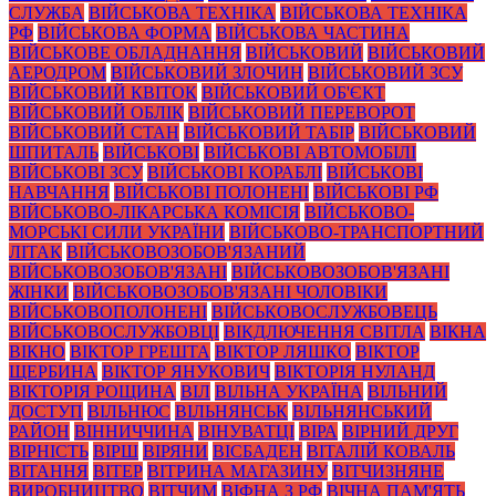
СЛУЖБА
ВІЙСЬКОВА ТЕХНІКА
ВІЙСЬКОВА ТЕХНІКА
РФ
ВІЙСЬКОВА ФОРМА
ВІЙСЬКОВА ЧАСТИНА
ВІЙСЬКОВЕ ОБЛАДНАННЯ
ВІЙСЬКОВИЙ
ВІЙСЬКОВИЙ
АЕРОДРОМ
ВІЙСЬКОВИЙ ЗЛОЧИН
ВІЙСЬКОВИЙ ЗСУ
ВІЙСЬКОВИЙ КВІТОК
ВІЙСЬКОВИЙ ОБ'ЄКТ
ВІЙСЬКОВИЙ ОБЛІК
ВІЙСЬКОВИЙ ПЕРЕВОРОТ
ВІЙСЬКОВИЙ СТАН
ВІЙСЬКОВИЙ ТАБІР
ВІЙСЬКОВИЙ
ШПИТАЛЬ
ВІЙСЬКОВІ
ВІЙСЬКОВІ АВТОМОБІЛІ
ВІЙСЬКОВІ ЗСУ
ВІЙСЬКОВІ КОРАБЛІ
ВІЙСЬКОВІ
НАВЧАННЯ
ВІЙСЬКОВІ ПОЛОНЕНІ
ВІЙСЬКОВІ РФ
ВІЙСЬКОВО-ЛІКАРСЬКА КОМІСІЯ
ВІЙСЬКОВО-
МОРСЬКІ СИЛИ УКРАЇНИ
ВІЙСЬКОВО-ТРАНСПОРТНИЙ
ЛІТАК
ВІЙСЬКОВОЗОБОВ'ЯЗАНИЙ
ВІЙСЬКОВОЗОБОВ'ЯЗАНІ
ВІЙСЬКОВОЗОБОВ'ЯЗАНІ
ЖІНКИ
ВІЙСЬКОВОЗОБОВ'ЯЗАНІ ЧОЛОВІКИ
ВІЙСЬКОВОПОЛОНЕНІ
ВІЙСЬКОВОСЛУЖБОВЕЦЬ
ВІЙСЬКОВОСЛУЖБОВЦІ
ВІКДЛЮЧЕННЯ СВІТЛА
ВІКНА
ВІКНО
ВІКТОР ГРЕШТА
ВІКТОР ЛЯШКО
ВІКТОР
ЩЕРБИНА
ВІКТОР ЯНУКОВИЧ
ВІКТОРІЯ НУЛАНД
ВІКТОРІЯ РОЩИНА
ВІЛ
ВІЛЬНА УКРАЇНА
ВІЛЬНИЙ
ДОСТУП
ВІЛЬНЮС
ВІЛЬНЯНСЬК
ВІЛЬНЯНСЬКИЙ
РАЙОН
ВІННИЧЧИНА
ВІНУВАТЦІ
ВІРА
ВІРНИЙ ДРУГ
ВІРНІСТЬ
ВІРШ
ВІРЯНИ
ВІСБАДЕН
ВІТАЛІЙ КОВАЛЬ
ВІТАННЯ
ВІТЕР
ВІТРИНА МАГАЗИНУ
ВІТЧИЗНЯНЕ
ВИРОБНИЦТВО
ВІТЧИМ
ВІФНА З РФ
ВІЧНА ПАМ'ЯТЬ