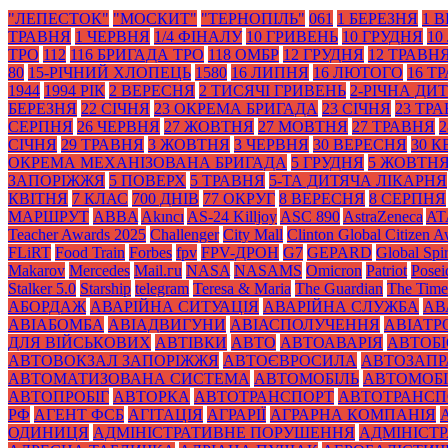
"ЛЕПЕСТОК"
"МОСКИТ"
"ТЕРНОПІЛЬ"
061
1 БЕРЕЗНЯ
1 
ТРАВНЯ
1 ЧЕРВНЯ
1/4 ФІНАЛУ
10 ГРИВЕНЬ
10 ГРУДНЯ
10
ТРО
112
116 БРИГАДА ТРО
118 ОМБР
12 ГРУДНЯ
12 ТРАВН
80
15-РІЧНИЙ ХЛОПЕЦЬ
1580
16 ЛИПНЯ
16 ЛЮТОГО
16 Т
1944
1994 РІК
2 ВЕРЕСНЯ
2 ТИСЯЧІ ГРИВЕНЬ
2-РІЧНА ДИ
БЕРЕЗНЯ
22 СІЧНЯ
23 ОКРЕМА БРИГАДА
23 СІЧНЯ
23 ТР
СЕРПНЯ
26 ЧЕРВНЯ
27 ЖОВТНЯ
27 МОВТНЯ
27 ТРАВНЯ
2
СІЧНЯ
29 ТРАВНЯ
3 ЖОВТНЯ
3 ЧЕРВНЯ
30 ВЕРЕСНЯ
30 К
ОКРЕМА МЕХАНІЗОВАНА БРИГАДА
5 ГРУДНЯ
5 ЖОВТН
ЗАПОРІЖЖЯ
5 ПОВЕРХ
5 ТРАВНЯ
5-ТА ДИТЯЧА ЛІКАРНЯ
КВІТНЯ
7 КЛАС
700 ДНІВ
77 ОКРУГ
8 ВЕРЕСНЯ
8 СЕРПНЯ
МАРШРУТ
ABBA
Akıncı
AS-24 Killjoy
ASC 890
AstraZeneca
AT
Teacher Awards 2025
Challenger
City Mall
Clinton Global Citizen 
FLiRT
Food Train
Forbes
fpv
FPV-ДРОН
G7
GEPARD
Global Spir
Makarov
Mercedes
Mаil.гu
NASA
NASAMS
Omicron
Patriot
Posei
Stalker 5.0
Starship
telegram
Teresa & Maria
The Guardian
The Time
АБОРДАЖ
АВАРІЙНА СИТУАЦІЯ
АВАРІЙНА СЛУЖБА
АВ
АВІАБОМБА
АВІАДВИГУНИ
АВІАСПОЛУЧЕННЯ
АВІАТ
ДЛЯ ВІЙСЬКОВИХ
АВТІВКИ
АВТО
АВТОАВАРІЯ
АВТОБІ
АВТОВОКЗАЛ ЗАПОРІЖЖЯ
АВТОЄВРОСИЛА
АВТОЗАПР
АВТОМАТИЗОВАНА СИСТЕМА
АВТОМОБІЛЬ
АВТОМОБІ
АВТОПРОБІГ
АВТОРКА
АВТОТРАНСПОРТ
АВТОТРАНСП
РФ
АГЕНТ ФСБ
АГІТАЦІЯ
АГРАРІЇ
АГРАРНА КОМПАНІЯ
ОДИНИЦЯ
АДМІНІСТРАТИВНЕ ПОРУШЕННЯ
АДМІНІСТ