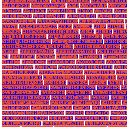
АДРЕСНА ТАБЛИЧКА
АДРІАНА ПУЩАК
АЕРОБАЛІСТИЧ
ЗАПОРІЖЖЯ
АЕРОРОЗВІДКА
АЗОВ
АЗОВСТАЛЬ
АЗОВСЬ
АКТИВИ
АКТИВІСТ
АКТИВНІСТЬ
АКТОР
АКТОРИ
АКТУ
АЛЕЯ ГЕРОЇВ
АЛЕЯ ПАМ'ЯТІ
АЛЕЯ СЛАВИ
АЛЕЯ ТРОЯН
БАРАНОВСЬКА
АЛЛА МАРТИНЮК
АЛЬБІНА ДЕРЮГІНА
АМІАК
АМІАЧНА ХМАРА
АМКУ
АМСТОР
АН-72
АНАЛІЗ
СЕРДЮК
АНАФІЛАКТИЧНИЙ ШОК
АНГАР
АНГЛІЯ
АНГО
АНДРІЙ ШЕВЧЕНКО
АНДРІЙ ЮСОВ
АНЕКСІЯ
АНІ ЛОРА
АНТИДРОНОВІ СІТКИ
АНТИДРОНОВІ ТУНЕЛІ
АНТИКОР
АНТИУКРАЇНСЬКА ДЕЯЛЬНІСТЬ
АНТОН ГЕРАЩЕНКО
А
АРЕШТ
АРЕШТ МАЙНА
АРЕШТ РАХУНКІВ
АРЕШТОВАН
РФ
АРМЯНСЬК
АРОМАТ
АРСЕНАЛ
АРТАКЦІЯ
АРТЕМ К
АРТИСТ
АРТОБ'ЄКТ
АРХЕОЛОГИ
АРХЕОЛОГІЯ
АСКОЛЬД
АСПІРАНТУРА
АСТЕРОЇД
АСТРОНОМІЧНЕ ЯВИЩЕ
АСТР
НА ЗАПОРІЖЖЯ
АТАКА НА МОСКВУ
АТАКА НА РФ
АТА
АТОМНА ЕНЕРГІЯ
АТОМНА СТАНЦІЯ
АТРАКЦІОНИ
АУД
Б'ЮТІ-ПРОЦЕДУРА
БАБИН ЯР
БАБУРКА
БАБУСЯ
БАБЦЯ
БАГАТОПОВЕРХІВКИ
БАГАТОПОВІРХІВКА
БАЖАННЯ
БА
БАЛ ЗРИЗАНТЕМ
БАЛАБИНЕ
БАЛАБИНО
БАЛАБІНСЬКА
БАЛІСТИЧНА РАКЕТА
БАЛКОВИЙ МІСТ
БАЛКОН
БАЛТІ
БАНКІВСЬКІ КАРТКИ
БАНКІВСЬКІ ОПЕРАЦІЇ
БАНКІРИ
Б
ЗАПОРІЖЖЯ
БАТАЛЬЙОН АЗОВ
БАТЬКИ
БАТЬКИ ТА ДІТ
БАХМУТСЬКИЙ НАПРЯМОК
БВИБЦЯ
БВИВСТВО
БДЖОЛ
БЕЗВІЗОВИЙ РЕЖИМ
БЕЗГЛУЗДЯ
БЕЗДІЯЛЬНІСТЬ
БЕЗЗА
БЕЗПЕКА МІСТЯН
БЕЗПЕКА УКРАЇНИ
БЕЗПЕКОВА УГОД