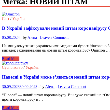
Метка: НОВИЙ ШТАМ
Світ
/
Україна
В Україні зафіксували новий штам коронавірусу
05.08.2024
-
by
Alena
-
Leave a Comment
На минулому тижні українськими медиками було зафіксовано 3 
випадок захворювання на новий штам коронавірусу Omicron …
Read More
Суспільство
/
Україна
Навесні в Україні може з’явиться новий штам кор
30.09.2023
30.09.2023
-
by
Alena
-
Leave a Comment
“Пірола” — новий штам коронавірусу. Він дуже схожий на “Омік
проти коронавірусу в …
Read More