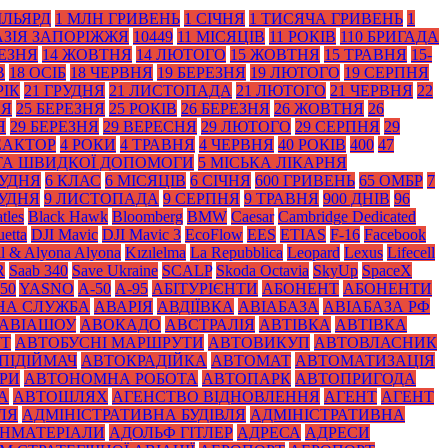
ІЛЬЯРД
1 МЛН ГРИВЕНЬ
1 СІЧНЯ
1 ТИСЯЧА ГРИВЕНЬ
1
АЗІЯ ЗАПОРІЖЖЯ
10449
11 МІСЯЦІВ
11 РОКІВ
110 БРИГАДА
РЕЗНЯ
14 ЖОВТНЯ
14 ЛЮТОГО
15 ЖОВТНЯ
15 ТРАВНЯ
15-
В
18 ОСІБ
18 ЧЕРВНЯ
19 БЕРЕЗНЯ
19 ЛЮТОГО
19 СЕРПНЯ
РІК
21 ГРУДНЯ
21 ЛИСТОПАДА
21 ЛЮТОГО
21 ЧЕРВНЯ
22
НЯ
25 БЕРЕЗНЯ
25 РОКІВ
26 БЕРЕЗНЯ
26 ЖОВТНЯ
26
Я
29 БЕРЕЗНЯ
29 ВЕРЕСНЯ
29 ЛЮТОГО
29 СЕРПНЯ
29
ЕАКТОР
4 РОКИ
4 ТРАВНЯ
4 ЧЕРВНЯ
40 РОКІВ
400
47
 ТА ШВИДКОЇ ДОПОМОГИ
5 МІСЬКА ЛІКАРНЯ
РУДНЯ
6 КЛАС
6 МІСЯЦІВ
6 СІЧНЯ
600 ГРИВЕНЬ
65 ОМБР
7
РУДНЯ
9 ЛИСТОПАДА
9 СЕРПНЯ
9 ТРАВНЯ
900 ДНІВ
96
tles
Black Нawk
Bloomberg
BMW
Caesar
Cambridge Dedicated
etta
DJI Mavic
DJI Mavic 3
EcoFlow
EES
ETIAS
F-16
Facebook
il & Alyona Alyona
Kızılelma
La Repubblica
Leopard
Lexus
Lifecell
R
Saab 340
Save Ukraine
SCALP
Skoda Octavia
SkyUp
SpaceX
50
YASNO
А-50
А-95
АБІТУРІЄНТИ
АБОНЕНТ
АБОНЕНТИ
НА СЛУЖБА
АВАРІЯ
АВДІЇВКА
АВІАБАЗА
АВІАБАЗА РФ
АВІАШОУ
АВОКАДО
АВСТРАЛІЯ
АВТІВКА
АВТІВКА
УТ
АВТОБУСНІ МАРШРУТИ
АВТОВИКУП
АВТОВЛАСНИК
ПІДІЙМАЧ
АВТОКРАДІЙКА
АВТОМАТ
АВТОМАТИЗАЦІЯ
РИ
АВТОНОМНА РОБОТА
АВТОПАРК
АВТОПРИГОДА
А
АВТОШЛЯХ
АГЕНСТВО ВІДНОВЛЕННЯ
АГЕНТ
АГЕНТ
ЛЯ
АДМІНІСТРАТИВНА БУДІВЛЯ
АДМІНІСТРАТИВНА
НМАТЕРІАЛИ
АДОЛЬФ ГІТЛЕР
АДРЕСА
АДРЕСИ