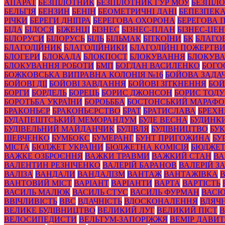
АПАРАТ
БЕЗПІЛОТНИК
БЕЗПІЛОТНИК ГУР МОУ
БЕЗПІЛ
БЕЛЬГІЯ
БЕНЗИН
БЕНІН
БЕОМЕТРИЧНІ ДАНІ
БЕПЕЗПЕК
РІЧКИ
БЕРЕГИ ДНІПРА
БЕРЕГОВА ОХОРОНА
БЕРЕГОВА 
БІДА
БІДОСЯ
БІЖЕНЦІ
БІЗНЕС
БІЗНЕС-ПЛАН
БІЗНЕС-ЦЕН
БІЛОРУСИ
БІЛОРУСЬ
БІЛЬ
БІЛЬМАК
БІТКОЇНИ
БК
БЛАГО
БЛАГОДІЙНИК
БЛАГОДІЙНИКИ
БЛАГОДІЙНІ ПОЖЕРТВ
БЛОГЕРИ
БЛОКАДА
БЛОКПОСТ
БЛОКУВАННЯ
БЛОКУВА
БЛОКУВАННЯ РОБОТИ
БМП
БОГДАН ВАСИЛЕНКО
БОГО
БОЖКОВСЬКА ВИПРАВНА КОЛОНІЯ №16
БОЙОВА ЗАДА
БОЙОВІ ДІЇ
БОЙОВІ ЗАВДАННЯ
БОЙОВІ ЗІТКНЕННЯ
БОЙ
БОРГИ
БОРДЕЛЬ
БОРЕЦЬ
БОРИС ДЖОНСОН
БОРИС ТОД
БОРОТЬБА УКРАЇНИ
БОРОЬББА
БОСТОНСЬКИЙ МАРАФ
БРАКОНЬЄР
БРАКОНЬЄРСТВО
БРАТ
БРАТИСЛАВА
БРЕХН
БУДАПЕШТСЬКИЙ МЕМОРАНДУМ
БУДЕ ВЕСНА
БУДИНК
БУДІВЕЛЬНИЙ МАЙДАНЧИК
БУДІВЛЯ
БУДІВНИЦТВО
БУК
ШЕВЧЕНКО
БУМБОКС
БУМЕРАНГ
БУНТ ПРИГОЖИНА
БУ
МІСТА
БЮДЖЕТ УКРАЇНИ
БЮДЖЕТНА КОМІСІЯ
БЮДЖЕТ
ВАЖКЕ ОЗБРОЄННЯ
ВАЖКИ ТРАВМИ
ВАЖКИЙ СТАН
ВА
ВАЛЕНТИН РЕЗНІЧЕНКО
ВАЛЕРІЙ БАРАНОВ
ВАЛЕРІЙ 
ВАЛІЗА
ВАНДАЛИ
ВАНДАЛІЗМ
ВАНТАЖ
ВАНТАЖІВКА
ВАНТОВИЙ МІСТ
ВАРІАНТ
ВАРІАНТИ
ВАРТА
ВАРТІСТЬ
ВАСИЛЬ МАЛЮК
ВАСИЛЬ СТУС
ВАСИЛЬ ФУРМАН
ВАС
ВВІЧЛИВІСТЬ
ВВС
ВДАЧНІСТЬ
ВДОСКОНАЛЕННЯ
ВДЯЧН
ВЕЛИКЕ БУДІВНИЦТВО
ВЕЛИКИЙ ЛУГ
ВЕЛИКИЙ ПІСТ
В
ВЕЛОСИПЕДИСТИ
ВЕЛЬТУМ-ЗАПОРІЖЖЯ
ВЕМІР ДАВИ