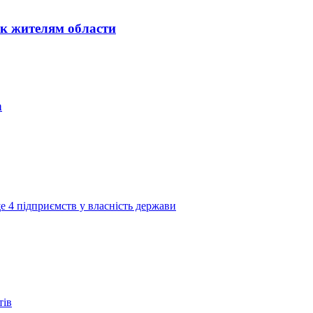
к жителям области
а
е 4 підприємств у власність держави
тів