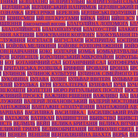
ОТНИКИ
БЕЗПЛАТНО
БЕЗПРИТУЛЬНІ
БЕЗПРИТУЛЬНІ СОБА
А
БЕРДЯНСЬК
БЕРДЯНСЬКИЙ НАПРЯМОК
БЕРДЯНСЬКИЙ 
ПОЗНАЧКА
БЕРЕЗ РІЧКИ
БЕРЕЗЕНЬ
БЕРЛІНСЬКІ ПОДУШКИ
ТР
БІЗНЕСМЕН
БІЙ ПІД КРУТАМИ
БІЙКА
БІЙЦІ
БІЙЦІ ЗСУ
ВІЩЕННЯ
благодатний вогонь
БЛАГОДІЙНА ДОПОМОГА
БЛ
И
БЛАГОДІЙНІСТЬ
БЛАГОПОЛУЧЧЯ
БЛАГОУСТРІЙ
БЛАКИТ
ННЯ АКТИВІВ
БЛОКУВАННЯ КОРДОНУ
БЛОКУВАННЯ ПУ
СЛУЖІННЯ
БОГУЛАЄВ
БОГУСЛАЄВ
БОЄПРИПАС
БОЄПРИ
ЧА
БОЙОВА МЕДИКИНЯ
БОЙОВЕ РОЗПОРЯДЖЕННЯ
БОЙО
ОВІ НАВЧАННЯ
БОКС
БОЛГАРІЯ
БОМБА
БОМБАРДУВАЛЬ
УРОВ
БОРИСПІЛЬ
БОРОДИНСЬКИЙ МІКРОРАЙОН
БОРОТЬБ
ОН
БОТ
БОТАНИЧНИЙ САД
БОТАНІЧНИЙ САД
БОТОФЕРМ
Я
БРИТАНСЬКА РОЗВІДКА
БРИФІНГ
БРОВАРИ
БРОНЗА
БР
И
БУДИНОК
БУДИНОК КУЛЬТУРИ
БУДИНОК СІМЕЙНОГО Т
БУКОВИНА
БУЛАВА
БУЛІНГ
БУЛЬВАР ВІНТЕРА
БУЛЬВАР 
РЕВІЙ
БУРУЛЬКА
БУРЯ
БУХГАЛТЕРКА
БУЦЕФАЛ
БУЧА
БУЧ
НІ КОШТИ
БЮЛЕТЕНІ
БЮРО РИТУАЛЬНИХ ПОСЛУГ
БЮС
ЖЛИВИЙ ПРОЄКТ
ВАЖЛИВІ РІШЕННЯ
ВАЖЛИВО
ВАЗ
ВА
ЗАЛУЖНИЙ
ВАЛЕРІЙ ЛОБАНОВСЬКИЙ
ВАЛЕРІЙ МОСТОВИ
ВАНТАЖІВКИ
ВАНТАЖНЕ СПОЛУЧЕННЯ
ВАНТАЖНИЙ АВ
ВАРШАВА
ВАСИЛІВКА
ВАСИЛІВКА_
ВАСИЛІВСЬКИЙ РА
ЮК
ВАТАЖОК
ВАТИКАН
ВАШИНГТОН
ВБИВСТВО
ВБИВСТ
ІСТЬ
ВЕДМІДЬ
ВЕЙП
ВЕЛИКА БРИТАНІЯ
ВЕЛИКА ВІТЧИ
ЕЛИКИЙ ТРИЗУБ
ВЕЛИКОБРИТАНІЯ
ВЕЛИКОДНІ СВЯТА
ТЯН
ВЕНЕРА
ВЕНЕЦІЯ
ВЕНТИЛЯЦІЙНА ШАХТА
ВЕРБА
ВЕ