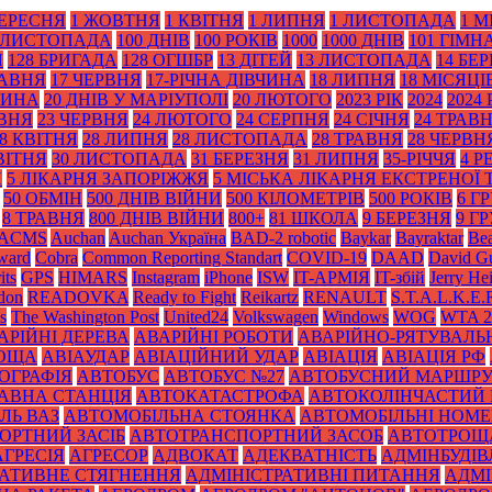
ВЕРЕСНЯ
1 ЖОВТНЯ
1 КВІТНЯ
1 ЛИПНЯ
1 ЛИСТОПАДА
1 М
 ЛИСТОПАДА
100 ДНІВ
100 РОКІВ
1000
1000 ДНІВ
101 ГІМН
Я
128 БРИГАДА
128 ОГШБР
13 ДІТЕЙ
13 ЛИСТОПАДА
14 БЕ
РАВНЯ
17 ЧЕРВНЯ
17-РІЧНА ДІВЧИНА
18 ЛИПНЯ
18 МІСЯЦІ
ТИНА
20 ДНІВ У МАРІУПОЛІ
20 ЛЮТОГО
2023 РІК
2024
2024 
АВНЯ
23 ЧЕРВНЯ
24 ЛЮТОГО
24 СЕРПНЯ
24 СІЧНЯ
24 ТРАВ
8 КВІТНЯ
28 ЛИПНЯ
28 ЛИСТОПАДА
28 ТРАВНЯ
28 ЧЕРВН
ВІТНЯ
30 ЛИСТОПАДА
31 БЕРЕЗНЯ
31 ЛИПНЯ
35-РІЧЧЯ
4 Р
Я
5 ЛІКАРНЯ ЗАПОРІЖЖЯ
5 МІСЬКА ЛІКАРНЯ ЕКСТРЕНОЇ
50 ОБМІН
500 ДНІВ ВІЙНИ
500 КІЛОМЕТРІВ
500 РОКІВ
6 Г
8 ТРАВНЯ
800 ДНІВ ВІЙНИ
800+
81 ШКОЛА
9 БЕРЕЗНЯ
9 Г
ACMS
Auchan
Auchan Україна
BAD-2 robotic
Baykar
Bayraktar
Bea
Award
Cobra
Common Reporting Standart
COVID-19
DAAD
David Gu
its
GPS
HIMARS
Instagram
iPhone
ISW
IT-АРМІЯ
IT-збій
Jerry He
don
READOVKA
Ready to Fight
Reikartz
RENAULT
S.T.A.L.K.E.
s
The Washington Post
United24
Volkswagen
Windows
WOG
WTA 2
АРІЙНІ ДЕРЕВА
АВАРІЙНІ РОБОТИ
АВАРІЙНО-РЯТУВАЛЬ
РОЩА
АВІАУДАР
АВІАЦІЙНИЙ УДАР
АВІАЦІЯ
АВІАЦІЯ РФ
ОГРАФІЯ
АВТОБУС
АВТОБУС №27
АВТОБУСНИЙ МАРШР
АВНА СТАНЦІЯ
АВТОКАТАСТРОФА
АВТОКОЛІНЧАСТИЙ 
ЛЬ ВАЗ
АВТОМОБІЛЬНА СТОЯНКА
АВТОМОБІЛЬНІ НОМЕ
ОРТНИЙ ЗАСІБ
АВТОТРАНСПОРТНИЙ ЗАСОБ
АВТОТРОЩ
АГРЕСІЯ
АГРЕСОР
АДВОКАТ
АДЕКВАТНІСТЬ
АДМІНБУДІВ
РАТИВНЕ СТЯГНЕННЯ
АДМІНІСТРАТИВНІ ПИТАННЯ
АДМІ