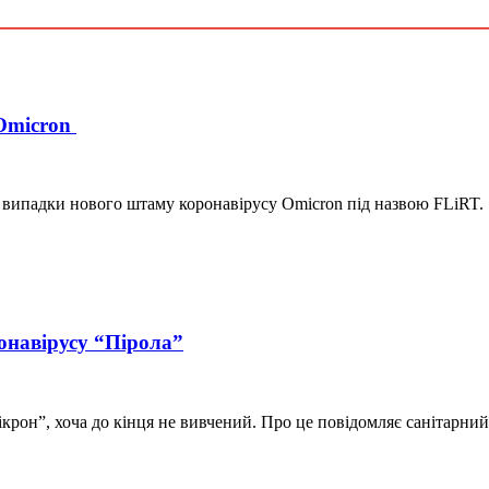
 Omicron
випадки нового штаму коронавірусу Omicron під назвою FLiRT. 
онавірусу “Пірола”
рон”, хоча до кінця не вивчений. Про це повідомляє санітарний 