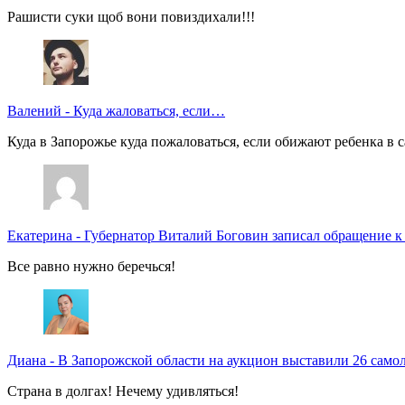
Рашисти суки щоб вони повиздихали!!!
Валений
-
Куда жаловаться, если…
Куда в Запорожье куда пожаловаться, если обижают ребенка в с
Екатерина
-
Губернатор Виталий Боговин записал обращение к
Все равно нужно беречься!
Диана
-
В Запорожской области на аукцион выставили 26 само
Страна в долгах! Нечему удивляться!