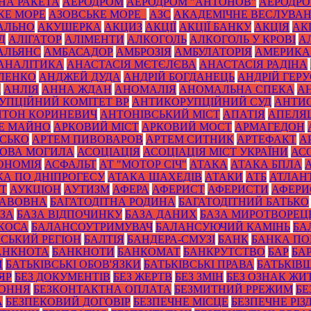
НА РАКЕТА
АЕРОДРОМ
АЕРОДРОМ "АНТОНОВ"
АЕРОДРОМ
КЕ МОРЕ
АЗОВСЬКЕ МОРЕ_
АЗС
АКАДЕМІЧНЕ ВЕСЛУВА
АЛЬНО
АКУШЕРКА
АКЦИЗ
АКЦІЇ
АКЦІЇ БАНКУ
АКЦІЯ
АК
Д
АЛІГАТОР
АЛІМЕНТИ
АЛКОГОЛЬ
АЛКОГОЛЬ У КРОВІ
А
АЛЬЯНС
АМБАСАДОР
АМБРОЗІЯ
АМБУЛАТОРІЯ
АМЕРИКА
АНАЛІТИКА
АНАСТАСІЯ МЄТЄЛЄВА
АНАСТАСІЯ РАДІНА
ЛЕНКО
АНДЖЕЙ ДУДА
АНДРІЙ БОГДАНЕЦЬ
АНДРІЙ ГЕРУ
К
АНЛІЯ
АННА ЖДАН
АНОМАЛІЯ
АНОМАЛЬНА СПЕКА
А
УПЦІЙНИЙ КОМІТЕТ ВР
АНТИКОРУПЦІЙНИЙ СУД
АНТИС
НТОН КОРИНЕВИЧ
АНТОНІВСЬКИЙ МІСТ
АПАТІЯ
АПЕЛЯ
Е МАЙНО
АРКОВИЙ МІСТ
АРКОВИЙ МОСТ
АРМАГЕДОН
ИСЬКО
АРТЕМ ПИВОВАРОВ
АРТЕМ СИТНИК
АРТЕФАКТ
А
ОВА МОГИЛА
АСОЦІАЦІЯ
АСОЦІАЦІЯ МІСТ УКРАЇНИ
АС
ОНОМІЯ
АСФАЛЬТ
АТ "МОТОР СІЧ"
АТАКА
АТАКА БПЛА
КА ПО ДНІПРОГЕСУ
АТАКА ШАХЕДІВ
АТАКИ
АТБ
АТЛАН
ІТ
АУКЦІОН
АУТИЗМ
АФЕРА
АФЕРИСТ
АФЕРИСТИ
АФЕРИ
БАВОВНА
БАГАТОДІТНА РОДИНА
БАГАТОДІТНИЙ БАТЬКО
ЗА
БАЗА ВІДПОЧИНКУ
БАЗА ДАНИХ
БАЗА МИРОТВОРЕЦ
 КОСА
БАЛАНСОУТРИМУВАЧ
БАЛАНСУЮЧИЙ КАМІНЬ
БА
ЙСЬКИЙ РЕГІОН
БАЛТІЯ
БАНДЕРА-СМУЗІ
БАНК
БАНКА П
АНКНОТА
БАНКНОТИ
БАНКОМАТ
БАНКРУТСТВО
БАР
БА
И
БАТЬКІВСЬКІ ОБОВ'ЯЗКИ
БАТЬКІВСЬКІ ПРАВА
БАТЬКІВ
ЯР
БЕЗ ДОКУМЕНТІВ
БЕЗ ЖЕРТВ
БЕЗ ЗМІН
БЕЗ ОЗНАК ЖИ
КОННЯ
БЕЗКОНТАКТНА ОПЛАТА
БЕЗМИТНИЙ РРЕЖИМ
БЕ
А
БЕЗПЕКОВИЙ ДОГОВІР
БЕЗПЕЧНЕ МІСЦЕ
БЕЗПЕЧНЕ РІЗ