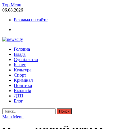
Skip
Top Menu
to
06.08.2026
content
Реклама на сайте
facebook
NewsCity — свежие новости Запорожья сегодня
Головна
Новости Запорожья и Запорожской области сегодня. События За
Влада
Суспільство
Бізнес
Культура
Спорт
Кримінал
Політика
Екологія
ДТП
Блог
Найти:
Main Menu