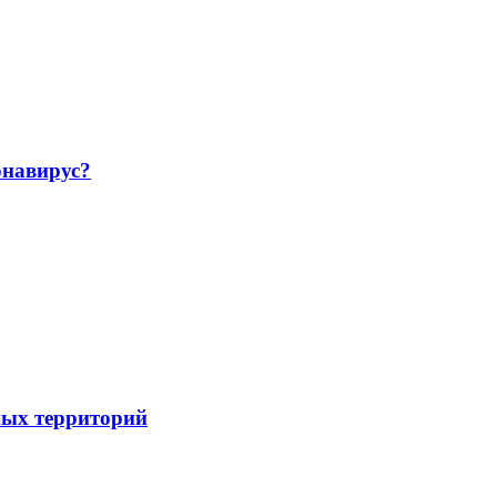
навирус?
ных территорий