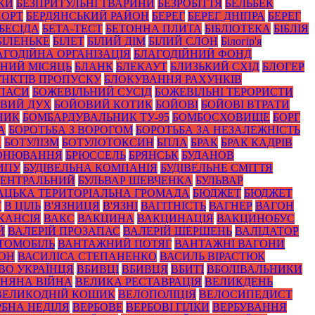
КИ
БЕЗПРИТУЛЬНІ ТВАРИНИ
БЕЗРОБІТТЯ
БЕЛЬБЕК
ПОРТ
БЕРДЯНСЬКИЙ РАЙОН
БЕРЕГ
БЕРЕГ ДНІПРА
БЕРЕГ
БЕСІДА
БЕТА-ТЕСТ
БЕТОННА ПЛИТА
БІБЛІОТЕКА
БІБЛІЯ
БІЛЕНЬКЕ
БІЛЕТ
БІЛИЙ ДІМ
БІЛИЙ СЛОН
Білогір'я
АГОДІЙНА ОРГАНІЗАЦІЯ
БЛАГОДІЙНИЙ ФОНД
НИЙ МІСЯЦЬ
БЛАНК
БЛЕКАУТ
БЛИЗЬКИЙ СХІД
БЛОГЕР
НКТІВ ПРОПУСКУ
БЛОКУВАННЯ РАХУНКІВ
ПАСИ
БОЖЕВІЛЬНИЙ СУСІД
БОЖЕВІЛЬНІ ТЕРОРИСТИ
ВИЙ ДУХ
БОЙОВИЙ КОТИК
БОЙОВІ
БОЙОВІ ВТРАТИ
НИК
БОМБАРДУВАЛЬНИК ТУ-95
БОМБОСХОВИЩЕ
БОРГ
А
БОРОТЬБА З ВОРОГОМ
БОРОТЬБА ЗА НЕЗАЛЕЖНІСТЬ
А
БОТУЛІЗМ
БОТУЛОТОКСИН
БПЛА
БРАК
БРАК КАДРІВ
ОНЮВАННЯ
БРЮССЕЛЬ
БРЯНСЬК
БУДАНОВ
ИПУ
БУДІВЕЛЬНА КОМПАНІЯ
БУДІВЕЛЬНЕ СМІТТЯ
ЦЕНТРАЛЬНИЙ
БУЛЬВАР ШЕВЧЕНКА
БУЛЬВАР
АЦЬКА ТЕРИТОРІАЛЬНА ГРОМАДА
БЮДЖЕТ
БЮДЖЕТ
Т
В ЦІЛЬ
В'ЯЗНИЦЯ
В'ЯЗНІ
ВАГІТНІСТЬ
ВАГНЕР
ВАГОН
КАНСІЯ
ВАКС
ВАКЦИНА
ВАКЦИНАЦІЯ
ВАКЦИНОБУС
Й
ВАЛЕРІЙ ПРОЗАПАС
ВАЛЕРІЙ ШЕРШЕНЬ
ВАЛІДАТОР
ТОМОБІЛЬ
ВАНТАЖНИЙ ПОТЯГ
ВАНТАЖНІ ВАГОНИ
ЙОН
ВАСИЛІСА СТЕПАНЕНКО
ВАСИЛЬ ВІРАСТЮК
ВО УКРАЇНЦЯ
ВБИВЦІ
ВБИВЦЯ
ВБИТІ
ВБОЛІВАЛЬНИКИ
ЗНЯНА ВІЙНА
ВЕЛИКА РЕСТАВРАЦІЯ
ВЕЛИКДЕНЬ
ВЕЛИКОДНІЙ КОШИК
ВЕЛОПОЛІЦІЯ
ВЕЛОСИПЕДИСТ
РБНА НЕДІЛЯ
ВЕРБОВЕ
ВЕРБОВІ ГІЛКИ
ВЕРБУВАННЯ