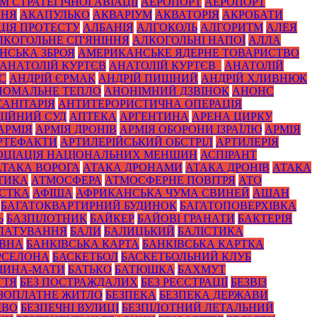
 СТРАТЕГІЧНОЇ АВІАЦІЇ
АЕРОПОРТ
АЕРОПОРТ
ННЯ
АКАПУЛЬКО
АКВАРІУМ
АКВАТОРІЯ
АКРОБАТИ
ЦІЯ ПРОТЕСТУ
АЛБАНІЯ
АЛГОКОЛЬ
АЛГОРИТМ
АЛЕЯ
ЛКОГОЛЬНЕ СП'ЯНІННЯ
АЛКОГОЛЬНІ НАПОЇ
АЛЛА
НСЬКА ЗБРОЯ
АМЕРИКАНСЬКЕ ЯДЕРНЕ ТОВАРИСТВО
АНАТОЛІЙ КУРТЄВ
АНАТОЛІЙ КУРТЄВ_
АНАТОЛІЙ
С
АНДРІЙ ЄРМАК
АНДРІЙ ПИШНИЙ
АНДРІЙ ХЛИВНЮК
НОМАЛЬНЕ ТЕПЛО
АНОНІМНИЙ ДЗВІНОК
АНОНС
АНІТАРІЯ
АНТИТЕРОРИСТИЧНА ОПЕРАЦІЯ
ЦІЙНИЙ СУД
АПТЕКА
АРГЕНТИНА
АРЕНА ЦИРКУ
АРМІЯ
АРМІЯ ДРОНІВ
АРМІЯ ОБОРОНИ ІЗРАЇЛЮ
АРМІЯ
РТЕФАКТИ
АРТИЛЕРІЙСЬКИЙ ОБСТРІЛ
АРТИЛЕРІЯ
ОЦІАЦІЯ НАЦІОНАЛЬНИХ МЕНШИН
АСПІРАНТ
АТАКА ВОРОГА
АТАКА ДРОНАМИ
АТАКА ДРОНІВ
АТАКА
ТИКА
АТМОСФЕРА
АТМОСФЕРНЕ ПОВІТРЯ
АТО
СТКА
АФІША
АФРИКАНСЬКА ЧУМА СВИНЕЙ
АШАН
БАГАТОКВАРТИРНИЙ БУДИНОК
БАГАТОПОВЕРХІВКА
Ь
БАЗПІЛОТНИК
БАЙКЕР
БАЙОВІ ГРАНАТИ
БАКТЕРІЯ
ЛАТУВАННЯ
БАЛИ
БАЛИЦЬКИЙ
БАЛІСТИКА
ОВНА
БАНКІВСЬКА КАРТА
БАНКІВСЬКА КАРТКА
РСЕЛОНА
БАСКЕТБОЛ
БАСКЕТБОЛЬНИЙ КЛУБ
ЩИНА-МАТИ
БАТЬКО
БАТЮШКА
БАХМУТ
ТТЯ
БЕЗ ПОСТРАЖДАЛИХ
БЕЗ РЕЄСТРАЦІЇ
БЕЗВІЗ
ЗОПЛАТНЕ ЖИТЛО
БЕЗПЕКА
БЕЗПЕКА ДЕРЖАВИ
ДВО
БЕЗПЕЧНІ ВУЛИЦІ
БЕЗПІЛОТНИЙ ЛЕТАЛЬНИЙ