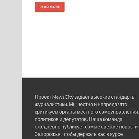
READ MORE
Проект NewsCity задает высокие стандарты
журналистики. Мы честно и непредвзято
критикуем органы местного самоуправления,
политиков и депутатов. Наша команда
ежедневно публикует самые свежие новости
Запорожья, чтобы держать вас в курсе