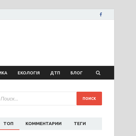
вости Запорожья
ожья, коррупция, политика, дтп, новости спорта
ИКА
ЕКОЛОГІЯ
ДТП
БЛОГ
ТОП
КОММЕНТАРИИ
ТЕГИ