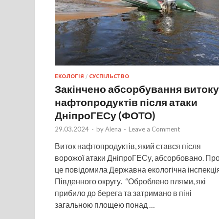
ЕКОЛОГІЯ
/
СУСПІЛЬСТВО
Закінчено абсорбування витоку
нафтопродуктів після атаки
ДніпроГЕСу (ФОТО)
29.03.2024
-
by
Alena
-
Leave a Comment
Виток нафтопродуктів, який стався після
ворожої атаки ДніпроГЕСу, абсорбовано. Пр
це повідомила Державна екологічна інспекці
Південного округу. “Оброблено плями, які
прибило до берега та затримано в піні
загальною площею понад …