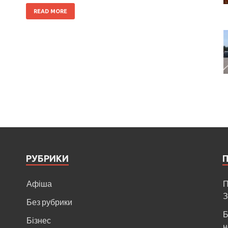
READ MORE
РУБРИКИ
Афіша
П
З
Без рубрики
Б
Бізнес
н