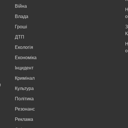
Війна
Н
и
Влада
о
Гроші
З
К
ДТП
Н
Екологія
о
Економіка
Інцидент
Кримінал
м
Культура
Політика
Резонанс
Реклама