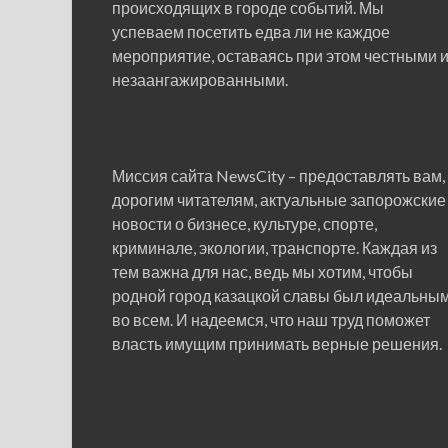
происходящих в городе событий. Мы
успеваем посетить едва ли не каждое
мероприятие, оставаясь при этом честными 
незаангажированными.
Миссия сайта NewsCity – предоставлять вам,
дорогим читателям, актуальные запорожские
новости о бизнесе, культуре, спорте,
криминале, экологии, транспорте. Каждая из
тем важна для нас, ведь мы хотим, чтобы
родной город казацкой славы был идеальны
во всем. И надеемся, что наш труд поможет
власть имущим принимать верные решения.