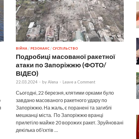
ВІЙНА
/
РЕЗОНАНС
/
СУСПІЛЬСТВО
Подробиці масованої ракетної
атаки по Запоріжжю (ФОТО/
ВІДЕО)
22.03.2024
-
by
Alena
-
Leave a Comment
Сьогодні, 22 березня, клятими орками було
о
завдано масованого ракетного удару по
я
Запоріжжю. На жаль, є поранені та загиблі
мешканці міста. По Запоріжжю вранці
прилетіло майже 20 ворожих ракет. Зруйновані
декілька об’єктів …