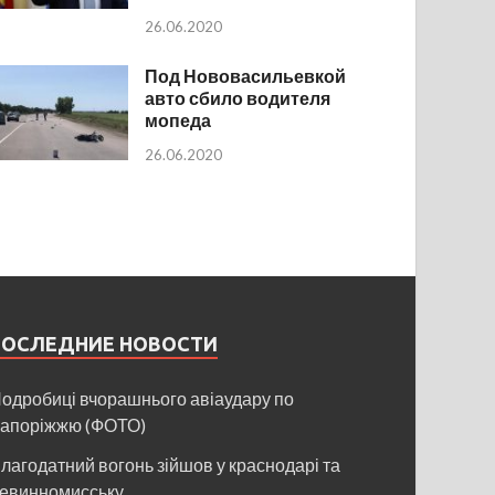
26.06.2020
Под Нововасильевкой
авто сбило водителя
мопеда
26.06.2020
ПОСЛЕДНИЕ НОВОСТИ
одробиці вчорашнього авіаудару по
апоріжжю (ФОТО)
лагодатний вогонь зійшов у краснодарі та
евинномисську