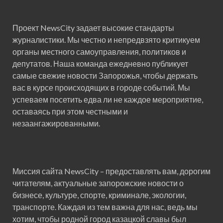
Проект NewsCity задает высокие стандарты
журналистики. Мы честно и непредвзято критикуем
органы местного самоуправления, политиков и
депутатов. Наша команда ежедневно публикует
самые свежие новости Запорожья, чтобы держать
вас в курсе происходящих в городе событий. Мы
успеваем посетить едва ли не каждое мероприятие,
оставаясь при этом честными и
незаангажированными.
Миссия сайта NewsCity – предоставлять вам, дорогим
читателям, актуальные запорожские новости о
бизнесе, культуре, спорте, криминале, экологии,
транспорте. Каждая из тем важна для нас, ведь мы
хотим, чтобы родной город казацкой славы был