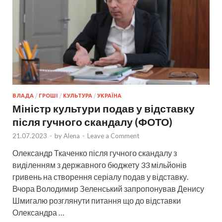
ВЛАДА
/
ГРОШІ
/
КУЛЬТУРА
/
УКРАЇНА
Міністр культури подав у відставку
після гучного скандалу (ФОТО)
21.07.2023
-
by
Alena
-
Leave a Comment
Олександр Ткаченко після гучного скандалу з
виділенням з державного бюджету 33 мільйонів
гривень на створення серіалу подав у відставку.
Вчора Володимир Зеленський запропонував Денису
Шмигалю розглянути питання що до відставки
Олександра …