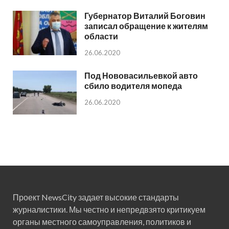
Губернатор Виталий Боговин
записал обращение к жителям
области
26.06.2020
Под Нововасильевкой авто
сбило водителя мопеда
26.06.2020
Проект NewsCity задает высокие стандарты
журналистики. Мы честно и непредвзято критикуем
органы местного самоуправления, политиков и