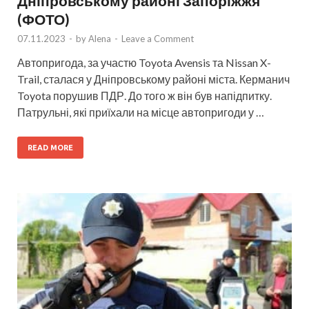
Дніпровському районі Запоріжжя
(ФОТО)
07.11.2023
-
by
Alena
-
Leave a Comment
Автопригода, за участю Toyota Avensis та Nissan X-
Trail, сталася у Дніпровському районі міста. Керманич
Toyota порушив ПДР. До того ж він був напідпитку.
Патрульні, які приїхали на місце автопригоди у …
READ MORE