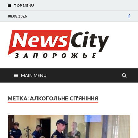
TOP MENU
08.08.2026
New
Новости
Запорожья
све
Запорожск
области
сегодня.
нов
События
MAIN MENU
Запорожья
Зап
коррупция,
политика,
сег
МЕТКА: АЛКОГОЛЬНЕ СП’ЯНІННЯ
дтп, новос
спорта