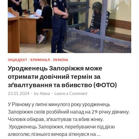
ІНЦИДЕНТ
/
КРИМІНАЛ
/
УКРАЇНА
Уродженець Запоріжжя може
отримати довічний термін за
зґвалтування та вбивство (ФОТО)
23.01.2024
-
by
Alena
-
Leave a Comment
У Рівному у липні минулого року уродженець
Запоріжжя скоїв розбійний напад на 29-річну дівчину.
Чоловік обікрав, зґвалтував та вбив жінку.
Уродженець Запоріжжя, перебуваючи під дією
алкоголю, пізнього вечора зіткнувся на …