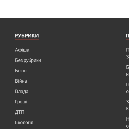
РУБРИКИ
Афіша
П
З
Без рубрики
Б
Бізнес
н
Війна
Н
и
Влада
о
Гроші
З
К
ДТП
Н
Екологія
о