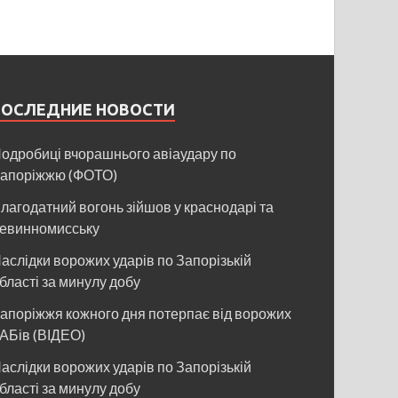
ПОСЛЕДНИЕ НОВОСТИ
одробиці вчорашнього авіаудару по
апоріжжю (ФОТО)
лагодатний вогонь зійшов у краснодарі та
евинномисську
аслідки ворожих ударів по Запорізькій
бласті за минулу добу
апоріжжя кожного дня потерпає від ворожих
АБів (ВІДЕО)
аслідки ворожих ударів по Запорізькій
бласті за минулу добу