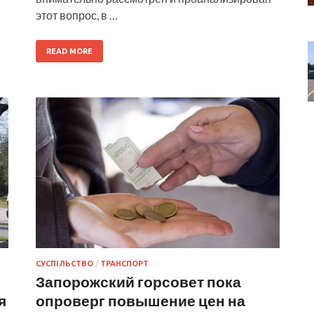
этот вопрос, в …
READ MORE
СУСПІЛЬСТВО
/
ТРАНСПОРТ
Запорожский горсовет пока
я
опроверг повышение цен на