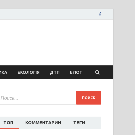
вости Запорожья
ожья, коррупция, политика, дтп, новости спорта
ИКА
ЕКОЛОГІЯ
ДТП
БЛОГ
ТОП
КОММЕНТАРИИ
ТЕГИ