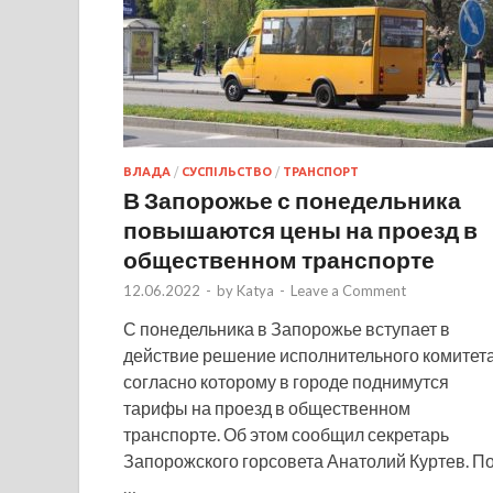
ВЛАДА
/
СУСПІЛЬСТВО
/
ТРАНСПОРТ
В Запорожье с понедельника
повышаются цены на проезд в
общественном транспорте
12.06.2022
-
by
Katya
-
Leave a Comment
С понедельника в Запорожье вступает в
действие решение исполнительного комитета
согласно которому в городе поднимутся
тарифы на проезд в общественном
транспорте. Об этом сообщил секретарь
Запорожского горсовета Анатолий Куртев. П
…