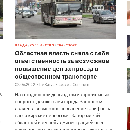
ВЛАДА
/
СУСПІЛЬСТВО
/
ТРАНСПОРТ
Областная власть сняла с себя
ответственность за возможное
повышение цен за проезд в
общественном транспорте
02.06.2022
-
by
Katya
-
Leave a Comment
,
На сегодняшний день одним из проблемных
вопросов для жителей города Запорожья
является возможное повышение тарифов на
пассажирские перевозки. Запорожской
о
областной военной администрацией был
внимательно рассмотрен и проанализирован