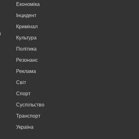
Економіка
Інцидент
Кримінал
м
Культура
Політика
Резонанс
Реклама
Світ
Спорт
Суспільство
Транспорт
Україна