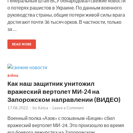
Генеральный штаб ВСУ обнародовал свежие новости
о потерях рашистов в Украине. По данным военного
руководства страны, общие потери живой силы врага
достигают почти 36 тысяч орков. В частности, только
за …
READ MORE
ВІЙНА
Как наш защитник унитожил
вражеский вертолет МИ-24 на
Запорожском направлении (ВИДЕО)
17.06.2022
-
by
Katya
-
Leave a Comment
Военный полка «Азов» с позывным «Бецик» сбил
вражеский вертолет МИ-24. Это произошло во время
его боевого дежурства на Запорожском