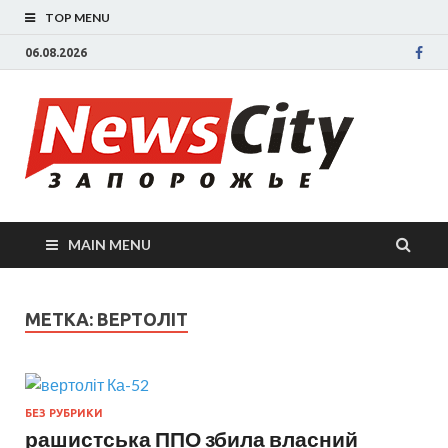
TOP MENU
06.08.2026
New
Новости
Запорожья
све
Запорожск
области
сегодня.
нов
События
MAIN MENU
Запорожья
Зап
коррупция,
политика,
сег
МЕТКА: ВЕРТОЛІТ
дтп, новос
спорта
БЕЗ РУБРИКИ
рашистська ППО збила власний