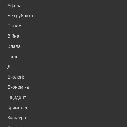
Афіша
Без рубрики
Бізнес
Війна
Влада
Гроші
ДТП
Екологія
Економіка
Інцидент
Кримінал
Культура