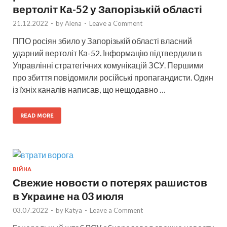
вертоліт Ка-52 у Запорізькій області
21.12.2022
-
by
Alena
-
Leave a Comment
ППО росіян збило у Запорізькій області власний
ударний вертоліт Ка-52. Інформацію підтвердили в
Управлінні стратегічних комунікацій ЗСУ. Першими
про збиття повідомили російські пропагандисти. Один
із їхніх каналів написав, що нещодавно …
READ MORE
ВІЙНА
Свежие новости о потерях рашистов
в Украине на 03 июля
03.07.2022
-
by
Katya
-
Leave a Comment