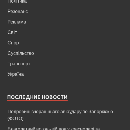
Політика
Резонанс
Реклама
Світ
Спорт
Суспільство
Транспорт
Україна
ПОСЛЕДНИЕ НОВОСТИ
Подробиці вчорашнього авіаудару по Запоріжжю
(ФОТО)
Благодатний вогонь зійшов у краснодарі та