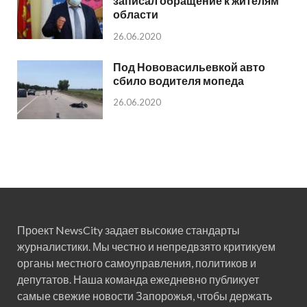
записал обращение к жителям
области
26.06.2020
Под Нововасильевкой авто
сбило водителя мопеда
26.06.2020
Проект NewsCity задает высокие стандарты
журналистики. Мы честно и непредвзято критикуем
органы местного самоуправления, политиков и
депутатов. Наша команда ежедневно публикует
самые свежие новости Запорожья, чтобы держать