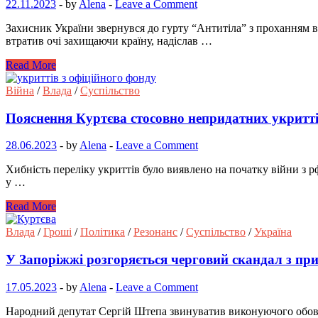
22.11.2023
-
by
Alena
-
Leave a Comment
Захисник України звернувся до гурту “Антитіла” з проханням в
втратив очі захищаючи країну, надіслав …
Read More
Війна
/
Влада
/
Суспільство
Пояснення Куртєва стосовно непридатних укритті
28.06.2023
-
by
Alena
-
Leave a Comment
Хибність переліку укриттів було виявлено на початку війни з рф
у …
Read More
Влада
/
Гроші
/
Політика
/
Резонанс
/
Суспільство
/
Україна
У Запоріжжі розгоряється черговий скандал з пр
17.05.2023
-
by
Alena
-
Leave a Comment
Народний депутат Сергій Штепа звинуватив виконуючого обов’яз