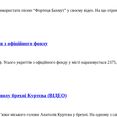
икористати пісню “Фортеця Бахмут” у своєму відео. На що отрима
в з офіційного фонду
. Усього укриттів з офіційного фонду у місті нараховується 2375,
иводу брехні Куртєва (ВІДЕО)
ки міського голови Анатолія Куртєва у брехні. На одному з сай