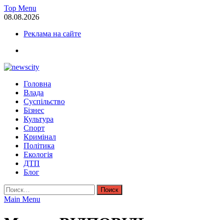
Skip
Top Menu
to
08.08.2026
content
Реклама на сайте
facebook
NewsCity — свежие новости Запорожья сегодня
Головна
Новости Запорожья и Запорожской области сегодня. События За
Влада
Суспільство
Бізнес
Культура
Спорт
Кримінал
Політика
Екологія
ДТП
Блог
Найти:
Main Menu