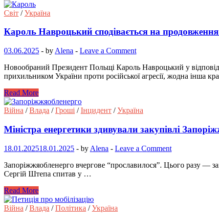
Світ
/
Україна
Кароль Навроцький сподівається на продовження
03.06.2025
-
by
Alena
-
Leave a Comment
Новообраний Президент Польщі Кароль Навроцький у відповідь
прихильником України проти російської агресії, жодна інша кра
Read More
Війна
/
Влада
/
Гроші
/
Інцидент
/
Україна
Міністра енергетики здивували закупівлі Запорі
18.01.2025
18.01.2025
-
by
Alena
-
Leave a Comment
Запоріжжяобленерго вчергове “прославилося”. Цього разу — зак
Сергій Штепа спитав у …
Read More
Війна
/
Влада
/
Політика
/
Україна