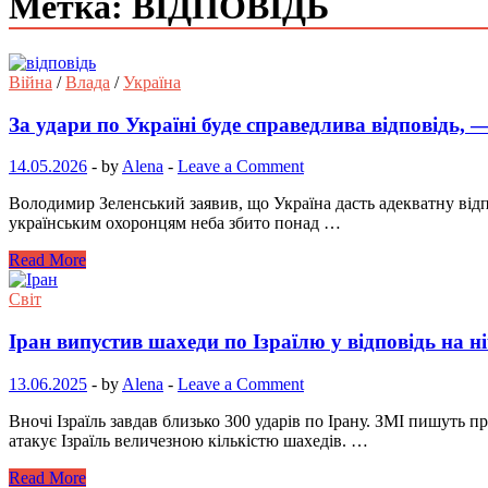
Метка: ВІДПОВІДЬ
Війна
/
Влада
/
Україна
За удари по Україні буде справедлива відповідь, 
14.05.2026
-
by
Alena
-
Leave a Comment
Володимир Зеленський заявив, що Україна дасть адекватну відп
українським охоронцям неба збито понад …
Read More
Світ
Іран випустив шахеди по Ізраїлю у відповідь на н
13.06.2025
-
by
Alena
-
Leave a Comment
Вночі Ізраїль завдав близько 300 ударів по Ірану. ЗМІ пишуть п
атакує Ізраїль величезною кількістю шахедів. …
Read More