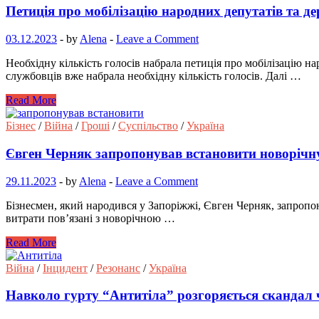
Петиція про мобілізацію народних депутатів та 
03.12.2023
-
by
Alena
-
Leave a Comment
Необхідну кількість голосів набрала петиція про мобілізацію н
службовців вже набрала необхідну кількість голосів. Далі …
Read More
Бізнес
/
Війна
/
Гроші
/
Суспільство
/
Україна
Євген Черняк запропонував встановити новоріч
29.11.2023
-
by
Alena
-
Leave a Comment
Бізнесмен, який народився у Запоріжжі, Євген Черняк, запропон
витрати пов’язані з новорічною …
Read More
Війна
/
Інцидент
/
Резонанс
/
Україна
Навколо гурту “Антитіла” розгоряється скандал че