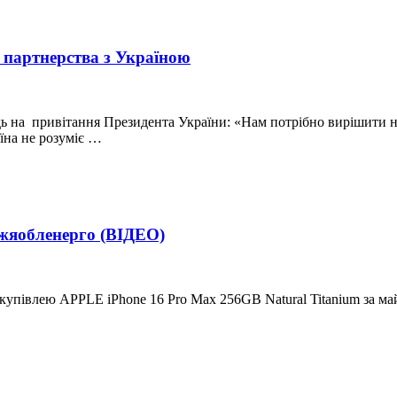
 партнерства з Україною
 на привітання Президента України: «Нам потрібно вирішити на
їна не розуміє …
жжяобленерго (ВІДЕО)
упівлею APPLE iPhone 16 Pro Max 256GB Natural Titanium за майж