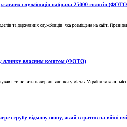
державних службовців набрала 25000 голосів (ФОТ
ардепів та державних службовців, яка розміщена на сайті Презид
ну ялинку власним коштом (ФОТО)
ував встановити новорічні ялинки у містах України за кошт місце
рез грубу відмову воїну, який втратив на війні оч