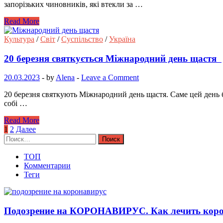
запорізьких чиновників, які втекли за …
Read More
Культура
/
Світ
/
Суспільство
/
Україна
20 березня святкується Міжнародний день щастя
20.03.2023
-
by
Alena
-
Leave a Comment
20 березня святкують Міжнародний день щастя. Саме цей день б
собі …
Read More
Навигация
1
2
Далее
Найти:
по
записям
ТОП
Комментарии
Теги
Подозрение на КОРОНАВИРУС. Как лечить коро