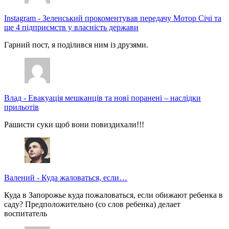
Instagram
-
Зеленський прокоментував передачу Мотор Січі та
ще 4 підприємств у власність держави
Гарний пост, я поділився ним із друзями.
Влад
-
Евакуація мешканців та нові поранені – наслідки
прильотів
Рашисти суки щоб вони повиздихали!!!
Валений
-
Куда жаловаться, если…
Куда в Запорожье куда пожаловаться, если обижают ребенка в
саду? Предположительно (со слов ребенка) делает
воспитатель