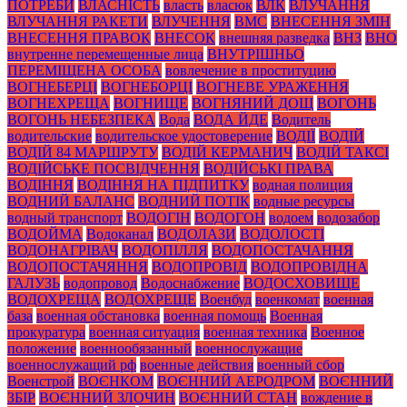
ПОТРЕБИ
ВЛАСНІСТЬ
власть
власюк
ВЛК
ВЛУЧАННЯ
ВЛУЧАННЯ РАКЕТИ
ВЛУЧЕННЯ
ВМС
ВНЕСЕННЯ ЗМІН
ВНЕСЕННЯ ПРАВОК
ВНЕСОК
внешняя разведка
ВНЗ
ВНО
внутренне перемещенные лица
ВНУТРІШНЬО
ПЕРЕМІЩЕНА ОСОБА
вовлечение в проституцию
ВОГНЕБЕРЦІ
ВОГНЕБОРЦІ
ВОГНЕВЕ УРАЖЕННЯ
ВОГНЕХРЕЩА
ВОГНИЩЕ
ВОГНЯНИЙ ДОЩ
ВОГОНЬ
ВОГОНЬ НЕБЕЗПЕКА
Вода
ВОДА ЙДЕ
Водитель
водительские
водительское удостоверение
ВОДІЇ
ВОДІЙ
ВОДІЙ 84 МАРШРУТУ
ВОДІЙ КЕРМАНИЧ
ВОДІЙ ТАКСІ
ВОДІЙСЬКЕ ПОСВІДЧЕННЯ
ВОДІЙСЬКІ ПРАВА
ВОДІННЯ
ВОДІННЯ НА ПІДПИТКУ
водная полиция
ВОДНИЙ БАЛАНС
ВОДНИЙ ПОТІК
водные ресурсы
водный транспорт
ВОДОГІН
ВОДОГОН
водоем
водозабор
ВОДОЙМА
Водоканал
ВОДОЛАЗИ
ВОДОЛОСТІ
ВОДОНАГРІВАЧ
ВОДОПІЛЛЯ
ВОДОПОСТАЧАННЯ
ВОДОПОСТАЧЯННЯ
ВОДОПРОВІД
ВОДОПРОВІДНА
ГАЛУЗЬ
водопровод
Водоснабжение
ВОДОСХОВИЩЕ
ВОДОХРЕЩА
ВОДОХРЕЩЕ
Военбуд
военкомат
военная
база
военная обстановка
военная помощь
Военная
прокуратура
военная ситуация
военная техника
Военное
положение
военнообязанный
военнослужащие
военнослужащий рф
военные действия
военный сбор
Военстрой
ВОЄНКОМ
ВОЄННИЙ АЕРОДРОМ
ВОЄННИЙ
ЗБІР
ВОЄННИЙ ЗЛОЧИН
ВОЄННИЙ СТАН
вождение в