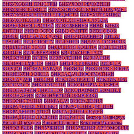
ВИБУХОВИЙ ПРИСТРІЙ
ВИБУХОВІ РЕЧОВИНИ
ВИБУХОВІ РОБОТИ
ВИБУХОНЕБЕЗПЕЧНИЙ ПРЕДМЕТ
ВИБУХОНЕБЕЗПЕЧНІ ПРЕДМЕТИ
ВИБУХОТЕХНІКИ
ВИБУХОТЕХНІКІ
ВИБУХОТЕХНІЧНА СЛУЖБА
ВИВЕДЕННЯ ГРОШЕЙ
ВИВЕРЖЕННЯ
ВИВІЗ
ВИВІЗ
ДИТИНИ
ВИВІЗ ОБРОЇ
ВИВІЗ СМІТТЯ
ВИВНОВОК
ВИВОЗ
ВИГНАЛА З ДОМУ
ВИГОТОВЛЕННЯ
ВИГУЛ
ТВАРИН
ВИД СПОРТУ
ВИДАННЯ
ВИДАЧА ПОСИЛОК
ВИДІЛЕННЯ ЗЕМЛІ
ВИДІЛЕННЯ КОШТІА
ВИДІЛЕННЯ
КОШТІВ
ВИДОБУВАННЯ
ВИДОБУТОК ГАЗУ
ВИДОВИЩЕ
ВИДРА
ВИЗВОЛЕННЯ
ВИЗНАННЯ
ВИЗНАЧНІ МІСЦЯ
ВИЇЗД
ВИЇЗД З УКРАЇНИ
ВИЇЗД ЗА
КОРДОН
ВИЇЗНА НАРАДА
ВИКИДИ
ВИКИНУВ З ВІКНА
ВИКИНУЛИ З ВІКНА
ВИКЛАДАЧ ІНФОРМАТИКИ
ВИКЛАДАЧИ
ВИКЛИК
ВИКЛИК ПОЛІЦІЇ
ВИКЛИК ПРО
ДОПОМОГУ
ВИКЛЮЧЕННЯ
ВИКОНАВЧА СЛУЖБА
ВИКОНАВЧИЙ ДИРЕКТОР
ВИКОНАВЧИЙ КОМІТЕТ
ВИКОНАННЯ
ВИКОНУЮЧИЙ ОБОВ'ЯЗКИ
ВИКОРИСТАННЯ
ВИКРАДАЧ
ВИКРАДЕННЯ
ВИКРАДЕННЯ АВТІВКИ
ВИКРАДЕННЯ ДИТИНИ
ВИКРАДЕННЯ ДІТЕЙ
ВИКРАДЕННЯ ЛЮДЕЙ
ВИКРАДЕННЯ ЛЮДИНИ
ВИКРИТТЯ
Виктор Медведчук
Виктор Приходько
Виктор Шершнев
Виктория Ратникова
ВИЛОВ РИБИ
ВИЛУЧЕННЯ
ВИЛУЧЕННЯ АВТОМОБІЛЯ
ВИМАГАННЯ
ВИМАГАННЯ ГРОШЕЙ
ВИМАГАННЯ