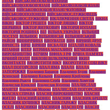
ЛІТАК
ВІЙСЬКОВОЗОБОВ'ЯЗАНИЙ
ВІЙСЬКОВОЗОБОВ'ЯЗАНІ
ВІЙСЬКОВОЗОБОВ'ЯЗАНІ
ЖІНКИ
ВІЙСЬКОВОЗОБОВ'ЯЗАНІ ЧОЛОВІКИ
ВІЙСЬКОВОПОЛОНЕНІ
ВІЙСЬКОВОСЛУЖБОВЕЦЬ
ВІЙСЬКОВОСЛУЖБОВЦІ
ВІКДЛЮЧЕННЯ СВІТЛА
ВІКНА
ВІКНО
ВІКТОР ГРЕШТА
ВІКТОР ЛЯШКО
ВІКТОР
ЩЕРБИНА
ВІКТОР ЯНУКОВИЧ
ВІКТОРІЯ НУЛАНД
ВІКТОРІЯ РОЩИНА
ВІЛ
ВІЛЬНА УКРАЇНА
ВІЛЬНИЙ
ДОСТУП
ВІЛЬНЮС
ВІЛЬНЯНСЬК
ВІЛЬНЯНСЬКИЙ
РАЙОН
ВІННИЧЧИНА
ВІНУВАТЦІ
ВІРА
ВІРНИЙ ДРУГ
ВІРНІСТЬ
ВІРШ
ВІРЯНИ
ВІСБАДЕН
ВІТАЛІЙ КОВАЛЬ
ВІТАННЯ
ВІТЕР
ВІТРИНА МАГАЗИНУ
ВІТЧИЗНЯНЕ
ВИРОБНИЦТВО
ВІТЧИМ
ВІФНА З РФ
ВІЧНА ПАМ'ЯТЬ
ВІЧНИЙ ПОЛІТ
ВІЯЛОВІ ВІДКЛЮЧЕННЯ
ВКИД
ВКОНТАКТЕ
ВКОРОТИТИ ВІКУ
ВКОРОТИТИ СОБІ ВІКУ
ВЛАД ПОГОРЄЛОВ
ВЛАД ЯМА
ВЛАДА
ВЛАДА
ЗАПОРІЖЖЯ
Владимир Баранов
Владимир Буряк
Владимир
Зеленский
Владимир Кальцев
Владимир Крейденко
Владимир Рыкун
Владимир Серба
Владимир Хомутов
Владислав Криклий
Владислав Куценко
ВЛАДИСЛАВ
МАНГЕР
Владислав Мороко
ВЛАДИСЛАВ ПОГОРЄЛОВ
ВЛАСНА СПРАВА
ВЛАСНЕ ВИРОБНИЦТВО
ВЛАСНЕ
ЖИТЛО
ВЛАСНИЙ БІЗНЕС
ВЛАСНИК
ВЛАСНИК БРЕНДУ
ВЛАСНИК БУДИНКУ
ВЛАСНИК ГАРАЖУ
ВЛАСНИК
ОСЕЛІ
ВЛАСНИКИ
ВЛАСНИЦЯ
ВЛАСНІ ОЧІ
ВЛАСНІ