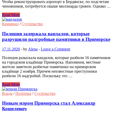
Чтобы реконструировать аэропорт в Бердянске, по подсчетам
чиновников, потребуется свыше миллиарда гривен. Однако …
Read More
Кримінал
/
Суспільство
Полиция задержала вандалов, которые
разрушили надгробные памятники в Приморске
17.11.2020
-
by
Alena
-
Leave a Comment
Полиция разыскала вандалов, которые разбили 16 памятников
на городском кладбище Приморска. Напомним, местные
жители заметили разбитые памятники на приморском
кладбище 2 ноября. Причем неизвестные преступники
разбили 16 надгробий. Поскольку это …
Read More
Влада
/
Політика
/
Суспільство
Новым мэром Приморска стал Александр
Кошелевич