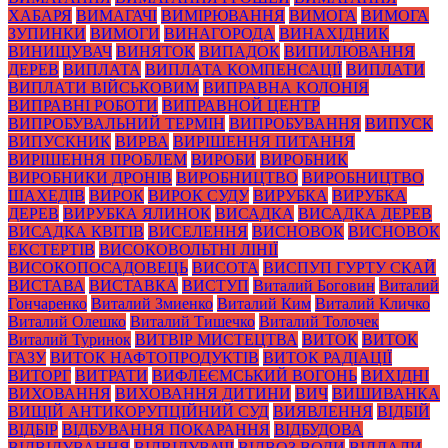
ХАБАРЯ
ВИМАГАЧІ
ВИМІРЮВАННЯ
ВИМОГА
ВИМОГА
ЗУПИНКИ
ВИМОГИ
ВИНАГОРОДА
ВИНАХІДНИК
ВИНИЩУВАЧ
ВИНЯТОК
ВИПАДОК
ВИПИЛЮВАННЯ
ДЕРЕВ
ВИПЛАТА
ВИПЛАТА КОМПЕНСАЦІЇ
ВИПЛАТИ
ВИПЛАТИ ВІЙСЬКОВИМ
ВИПРАВНА КОЛОНІЯ
ВИПРАВНІ РОБОТИ
ВИПРАВНОЙ ЦЕНТР
ВИПРОБУВАЛЬНИЙ ТЕРМІН
ВИПРОБУВАННЯ
ВИПУСК
ВИПУСКНИК
ВИРВА
ВИРІШЕННЯ ПИТАННЯ
ВИРІШЕННЯ ПРОБЛЕМ
ВИРОБИ
ВИРОБНИК
ВИРОБНИКИ ДРОНІВ
ВИРОБНИЦТВО
ВИРОБНИЦТВО
ШАХЕДІВ
ВИРОК
ВИРОК СУДУ
ВИРУБКА
ВИРУБКА
ДЕРЕВ
ВИРУБКА ЯЛИНОК
ВИСАДКА
ВИСАДКА ДЕРЕВ
ВИСАДКА КВІТІВ
ВИСЕЛЕННЯ
ВИСНОВОК
ВИСНОВОК
ЕКСТЕРТІВ
ВИСОКОВОЛЬТНІ ЛІНІЇ
ВИСОКОПОСАДОВЕЦЬ
ВИСОТА
ВИСПУП ГУРТУ СКАЙ
ВИСТАВА
ВИСТАВКА
ВИСТУП
Виталий Боговин
Виталий
Гончаренко
Виталий Змиенко
Виталий Ким
Виталий Кличко
Виталий Олешко
Виталий Тишечко
Виталий Толочек
Виталий Туринок
ВИТВІР МИСТЕЦТВА
ВИТОК
ВИТОК
ГАЗУ
ВИТОК НАФТОПРОДУКТІВ
ВИТОК РАДІАЦІЇ
ВИТОРГ
ВИТРАТИ
ВИФЛЕЄМСЬКИЙ ВОГОНЬ
ВИХІДНІ
ВИХОВАННЯ
ВИХОВАННЯ ДИТИНИ
ВИЧ
ВИШИВАНКА
ВИЩІЙ АНТИКОРУПЦІЙНИЙ СУД
ВИЯВЛЕННЯ
ВІДБІЙ
ВІДБІР
ВІДБУВАННЯ ПОКАРАННЯ
ВІДБУДОВА
ВІДВІДУВАННЯ
ВІДВІДУВАЧІ
ВІДВОЗ ВОДИ
ВІДДАЛИ