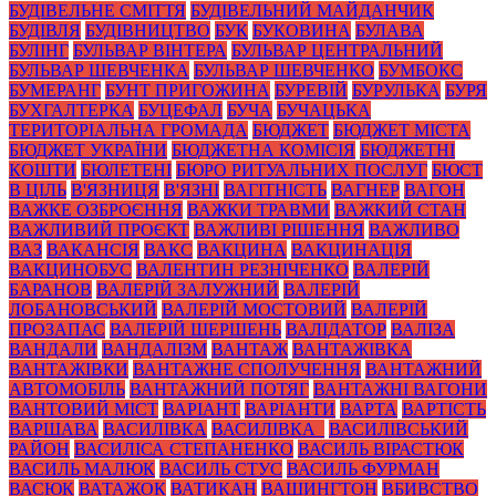
БУДІВЕЛЬНЕ СМІТТЯ
БУДІВЕЛЬНИЙ МАЙДАНЧИК
БУДІВЛЯ
БУДІВНИЦТВО
БУК
БУКОВИНА
БУЛАВА
БУЛІНГ
БУЛЬВАР ВІНТЕРА
БУЛЬВАР ЦЕНТРАЛЬНИЙ
БУЛЬВАР ШЕВЧЕНКА
БУЛЬВАР ШЕВЧЕНКО
БУМБОКС
БУМЕРАНГ
БУНТ ПРИГОЖИНА
БУРЕВІЙ
БУРУЛЬКА
БУРЯ
БУХГАЛТЕРКА
БУЦЕФАЛ
БУЧА
БУЧАЦЬКА
ТЕРИТОРІАЛЬНА ГРОМАДА
БЮДЖЕТ
БЮДЖЕТ МІСТА
БЮДЖЕТ УКРАЇНИ
БЮДЖЕТНА КОМІСІЯ
БЮДЖЕТНІ
КОШТИ
БЮЛЕТЕНІ
БЮРО РИТУАЛЬНИХ ПОСЛУГ
БЮСТ
В ЦІЛЬ
В'ЯЗНИЦЯ
В'ЯЗНІ
ВАГІТНІСТЬ
ВАГНЕР
ВАГОН
ВАЖКЕ ОЗБРОЄННЯ
ВАЖКИ ТРАВМИ
ВАЖКИЙ СТАН
ВАЖЛИВИЙ ПРОЄКТ
ВАЖЛИВІ РІШЕННЯ
ВАЖЛИВО
ВАЗ
ВАКАНСІЯ
ВАКС
ВАКЦИНА
ВАКЦИНАЦІЯ
ВАКЦИНОБУС
ВАЛЕНТИН РЕЗНІЧЕНКО
ВАЛЕРІЙ
БАРАНОВ
ВАЛЕРІЙ ЗАЛУЖНИЙ
ВАЛЕРІЙ
ЛОБАНОВСЬКИЙ
ВАЛЕРІЙ МОСТОВИЙ
ВАЛЕРІЙ
ПРОЗАПАС
ВАЛЕРІЙ ШЕРШЕНЬ
ВАЛІДАТОР
ВАЛІЗА
ВАНДАЛИ
ВАНДАЛІЗМ
ВАНТАЖ
ВАНТАЖІВКА
ВАНТАЖІВКИ
ВАНТАЖНЕ СПОЛУЧЕННЯ
ВАНТАЖНИЙ
АВТОМОБІЛЬ
ВАНТАЖНИЙ ПОТЯГ
ВАНТАЖНІ ВАГОНИ
ВАНТОВИЙ МІСТ
ВАРІАНТ
ВАРІАНТИ
ВАРТА
ВАРТІСТЬ
ВАРШАВА
ВАСИЛІВКА
ВАСИЛІВКА_
ВАСИЛІВСЬКИЙ
РАЙОН
ВАСИЛІСА СТЕПАНЕНКО
ВАСИЛЬ ВІРАСТЮК
ВАСИЛЬ МАЛЮК
ВАСИЛЬ СТУС
ВАСИЛЬ ФУРМАН
ВАСЮК
ВАТАЖОК
ВАТИКАН
ВАШИНГТОН
ВБИВСТВО