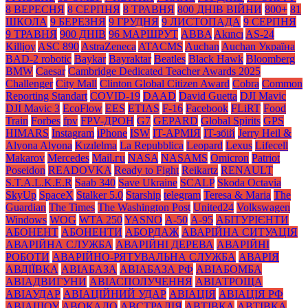
8 ВЕРЕСНЯ
8 СЕРПНЯ
8 ТРАВНЯ
800 ДНІВ ВІЙНИ
800+
81
ШКОЛА
9 БЕРЕЗНЯ
9 ГРУДНЯ
9 ЛИСТОПАДА
9 СЕРПНЯ
9 ТРАВНЯ
900 ДНІВ
96 МАРШРУТ
ABBA
Akıncı
AS-24
Killjoy
ASC 890
AstraZeneca
ATACMS
Auchan
Auchan Україна
BAD-2 robotic
Baykar
Bayraktar
Beatles
Black Нawk
Bloomberg
BMW
Caesar
Cambridge Dedicated Teacher Awards 2025
Challenger
City Mall
Clinton Global Citizen Award
Cobra
Common
Reporting Standart
COVID-19
DAAD
David Guetta
DJI Mavic
DJI Mavic 3
EcoFlow
EES
ETIAS
F-16
Facebook
FLiRT
Food
Train
Forbes
fpv
FPV-ДРОН
G7
GEPARD
Global Spirits
GPS
HIMARS
Instagram
iPhone
ISW
IT-АРМІЯ
IT-збій
Jerry Heil &
Alyona Alyona
Kızılelma
La Repubblica
Leopard
Lexus
Lifecell
Makarov
Mercedes
Mаil.гu
NASA
NASAMS
Omicron
Patriot
Poseidon
READOVKA
Ready to Fight
Reikartz
RENAULT
S.T.A.L.K.E.R
Saab 340
Save Ukraine
SCALP
Skoda Octavia
SkyUp
SpaceX
Stalker 5.0
Starship
telegram
Teresa & Maria
The
Guardian
The Times
The Washington Post
United24
Volkswagen
Windows
WOG
WTA 250
YASNO
А-50
А-95
АБІТУРІЄНТИ
АБОНЕНТ
АБОНЕНТИ
АБОРДАЖ
АВАРІЙНА СИТУАЦІЯ
АВАРІЙНА СЛУЖБА
АВАРІЙНІ ДЕРЕВА
АВАРІЙНІ
РОБОТИ
АВАРІЙНО-РЯТУВАЛЬНА СЛУЖБА
АВАРІЯ
АВДІЇВКА
АВІАБАЗА
АВІАБАЗА РФ
АВІАБОМБА
АВІАДВИГУНИ
АВІАСПОЛУЧЕННЯ
АВІАТРОЩА
АВІАУДАР
АВІАЦІЙНИЙ УДАР
АВІАЦІЯ
АВІАЦІЯ РФ
АВІАШОУ
АВОКАДО
АВСТРАЛІЯ
АВТІВКА
АВТІВКА