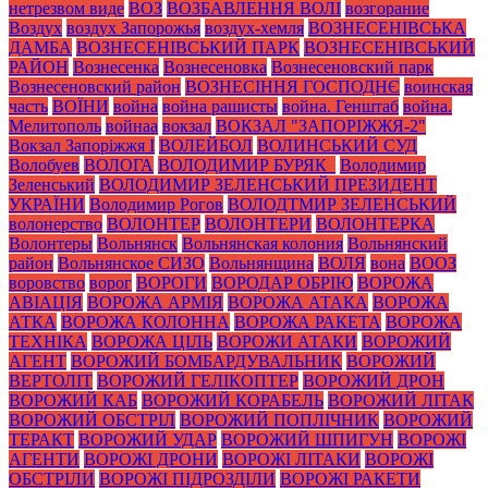
нетрезвом виде
ВОЗ
ВОЗБАВЛЕННЯ ВОЛІ
возгорание
Воздух
воздух Запорожья
воздух-хемля
ВОЗНЕСЕНІВСЬКА
ДАМБА
ВОЗНЕСЕНІВСЬКИЙ ПАРК
ВОЗНЕСЕНІВСЬКИЙ
РАЙОН
Вознесенка
Вознесеновка
Вознесеновский парк
Вознесеновский район
ВОЗНЕСІННЯ ГОСПОДНЄ
воинская
часть
ВОЇНИ
война
война рашисты
война. Генштаб
война.
Мелитополь
войнаа
вокзал
ВОКЗАЛ "ЗАПОРІЖЖЯ-2"
Вокзал Запоріжжя І
ВОЛЕЙБОЛ
ВОЛИНСЬКИЙ СУД
Волобуев
ВОЛОГА
ВОЛОДИМИР БУРЯК_
Володимир
Зеленський
ВОЛОДИМИР ЗЕЛЕНСЬКИЙ ПРЕЗИДЕНТ
УКРАЇНИ
Володимир Рогов
ВОЛОДТМИР ЗЕЛЕНСЬКИЙ
волонерство
ВОЛОНТЕР
ВОЛОНТЕРИ
ВОЛОНТЕРКА
Волонтеры
Вольнянск
Вольнянская колония
Вольнянский
район
Вольнянское СИЗО
Вольнянщина
ВОЛЯ
вона
ВООЗ
воровство
ворог
ВОРОГИ
ВОРОДАР ОБРІЮ
ВОРОЖА
АВІАЦІЯ
ВОРОЖА АРМІЯ
ВОРОЖА АТАКА
ВОРОЖА
АТКА
ВОРОЖА КОЛОННА
ВОРОЖА РАКЕТА
ВОРОЖА
ТЕХНІКА
ВОРОЖА ЦІЛЬ
ВОРОЖИ АТАКИ
ВОРОЖИЙ
АГЕНТ
ВОРОЖИЙ БОМБАРДУВАЛЬНИК
ВОРОЖИЙ
ВЕРТОЛІТ
ВОРОЖИЙ ГЕЛІКОПТЕР
ВОРОЖИЙ ДРОН
ВОРОЖИЙ КАБ
ВОРОЖИЙ КОРАБЕЛЬ
ВОРОЖИЙ ЛІТАК
ВОРОЖИЙ ОБСТРІЛ
ВОРОЖИЙ ПОПЛІЧНИК
ВОРОЖИЙ
ТЕРАКТ
ВОРОЖИЙ УДАР
ВОРОЖИЙ ШПИГУН
ВОРОЖІ
АГЕНТИ
ВОРОЖІ ДРОНИ
ВОРОЖІ ЛІТАКИ
ВОРОЖІ
ОБСТРІЛИ
ВОРОЖІ ПІДРОЗДІЛИ
ВОРОЖІ РАКЕТИ