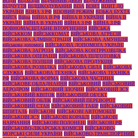
ВОДИ
ВІДХОДИ
ВІДЧИНИВ ДВЕРІ
ВІДЧУЖЕННЯ
ВІДЧУТТЯ
ВІДШКОДУВАННЯ
ВІЗА
ВІЗИТ
ВІЗИТ ДО
УКРАЇНИ
ВІЗНА З РФ
ВІЗОВИЙ РЕЖИМ
ВІЗЬКА БУХТА
ВІЙГА
Війна
ВІЙНА В РФ
ВІЙНА В УКРАЇНЕ
ВІЙНА В
УКРАЇНІ
ВІЙНА В УКРАНІ
ВІЙНА З РФ
ВІЙНА З РФ
ПОВНОМАСШТАБНЕ ВТОРГНЕННЯ
ВІЙСЬКА
ВІЙСЬККОМ
ВІЙСЬККОМАТ
ВІЙСЬКОВА АГРЕСІЯ
ВІЙСЬКОВА АДМІНІСТРАЦІЯ
ВІЙСЬКОВА АМУНІЦІЯ
військова допомога
ВІЙСЬКОВА ДОПОМОГА УКРАЇНІ
ВІЙСЬКОВА ЗАГРОЗА
ВІЙСЬКОВА КОНТРРОЗВІДКА
ВІЙСЬКОВА ОПЕРАЦІЯ
ВІЙСЬКОВА ПІДГОТОВКА
ВІЙСЬКОВА ПОЛІЦІЯ
ВІЙСЬКОВА ПРОДУКЦІЯ
ВІЙСЬКОВА РОЗВІДКА
ВІЙСЬКОВА СИЛА
ВІЙСЬКОВА
СЛУЖБА
ВІЙСЬКОВА ТЕХНІКА
ВІЙСЬКОВА ТЕХНІКА
РФ
ВІЙСЬКОВА ФОРМА
ВІЙСЬКОВА ЧАСТИНА
ВІЙСЬКОВЕ ОБЛАДНАННЯ
ВІЙСЬКОВИЙ
ВІЙСЬКОВИЙ
АЕРОДРОМ
ВІЙСЬКОВИЙ ЗЛОЧИН
ВІЙСЬКОВИЙ ЗСУ
ВІЙСЬКОВИЙ КВІТОК
ВІЙСЬКОВИЙ ОБ'ЄКТ
ВІЙСЬКОВИЙ ОБЛІК
ВІЙСЬКОВИЙ ПЕРЕВОРОТ
ВІЙСЬКОВИЙ СТАН
ВІЙСЬКОВИЙ ТАБІР
ВІЙСЬКОВИЙ
ШПИТАЛЬ
ВІЙСЬКОВІ
ВІЙСЬКОВІ АВТОМОБІЛІ
ВІЙСЬКОВІ ЗСУ
ВІЙСЬКОВІ КОРАБЛІ
ВІЙСЬКОВІ
НАВЧАННЯ
ВІЙСЬКОВІ ПОЛОНЕНІ
ВІЙСЬКОВІ РФ
ВІЙСЬКОВО-ЛІКАРСЬКА КОМІСІЯ
ВІЙСЬКОВО-
МОРСЬКІ СИЛИ УКРАЇНИ
ВІЙСЬКОВО-ТРАНСПОРТНИЙ