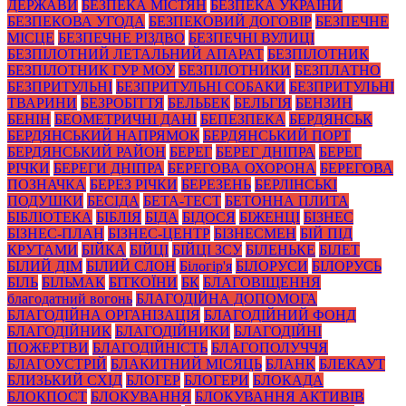
ДЕРЖАВИ
БЕЗПЕКА МІСТЯН
БЕЗПЕКА УКРАЇНИ
БЕЗПЕКОВА УГОДА
БЕЗПЕКОВИЙ ДОГОВІР
БЕЗПЕЧНЕ
МІСЦЕ
БЕЗПЕЧНЕ РІЗДВО
БЕЗПЕЧНІ ВУЛИЦІ
БЕЗПІЛОТНИЙ ЛЕТАЛЬНИЙ АПАРАТ
БЕЗПІЛОТНИК
БЕЗПІЛОТНИК ГУР МОУ
БЕЗПІЛОТНИКИ
БЕЗПЛАТНО
БЕЗПРИТУЛЬНІ
БЕЗПРИТУЛЬНІ СОБАКИ
БЕЗПРИТУЛЬНІ
ТВАРИНИ
БЕЗРОБІТТЯ
БЕЛЬБЕК
БЕЛЬГІЯ
БЕНЗИН
БЕНІН
БЕОМЕТРИЧНІ ДАНІ
БЕПЕЗПЕКА
БЕРДЯНСЬК
БЕРДЯНСЬКИЙ НАПРЯМОК
БЕРДЯНСЬКИЙ ПОРТ
БЕРДЯНСЬКИЙ РАЙОН
БЕРЕГ
БЕРЕГ ДНІПРА
БЕРЕГ
РІЧКИ
БЕРЕГИ ДНІПРА
БЕРЕГОВА ОХОРОНА
БЕРЕГОВА
ПОЗНАЧКА
БЕРЕЗ РІЧКИ
БЕРЕЗЕНЬ
БЕРЛІНСЬКІ
ПОДУШКИ
БЕСІДА
БЕТА-ТЕСТ
БЕТОННА ПЛИТА
БІБЛІОТЕКА
БІБЛІЯ
БІДА
БІДОСЯ
БІЖЕНЦІ
БІЗНЕС
БІЗНЕС-ПЛАН
БІЗНЕС-ЦЕНТР
БІЗНЕСМЕН
БІЙ ПІД
КРУТАМИ
БІЙКА
БІЙЦІ
БІЙЦІ ЗСУ
БІЛЕНЬКЕ
БІЛЕТ
БІЛИЙ ДІМ
БІЛИЙ СЛОН
Білогір'я
БІЛОРУСИ
БІЛОРУСЬ
БІЛЬ
БІЛЬМАК
БІТКОЇНИ
БК
БЛАГОВІЩЕННЯ
благодатний вогонь
БЛАГОДІЙНА ДОПОМОГА
БЛАГОДІЙНА ОРГАНІЗАЦІЯ
БЛАГОДІЙНИЙ ФОНД
БЛАГОДІЙНИК
БЛАГОДІЙНИКИ
БЛАГОДІЙНІ
ПОЖЕРТВИ
БЛАГОДІЙНІСТЬ
БЛАГОПОЛУЧЧЯ
БЛАГОУСТРІЙ
БЛАКИТНИЙ МІСЯЦЬ
БЛАНК
БЛЕКАУТ
БЛИЗЬКИЙ СХІД
БЛОГЕР
БЛОГЕРИ
БЛОКАДА
БЛОКПОСТ
БЛОКУВАННЯ
БЛОКУВАННЯ АКТИВІВ