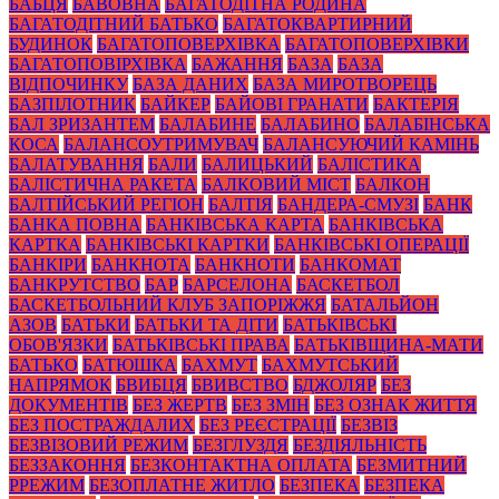
БАБЦЯ
БАВОВНА
БАГАТОДІТНА РОДИНА
БАГАТОДІТНИЙ БАТЬКО
БАГАТОКВАРТИРНИЙ
БУДИНОК
БАГАТОПОВЕРХІВКА
БАГАТОПОВЕРХІВКИ
БАГАТОПОВІРХІВКА
БАЖАННЯ
БАЗА
БАЗА
ВІДПОЧИНКУ
БАЗА ДАНИХ
БАЗА МИРОТВОРЕЦЬ
БАЗПІЛОТНИК
БАЙКЕР
БАЙОВІ ГРАНАТИ
БАКТЕРІЯ
БАЛ ЗРИЗАНТЕМ
БАЛАБИНЕ
БАЛАБИНО
БАЛАБІНСЬКА
КОСА
БАЛАНСОУТРИМУВАЧ
БАЛАНСУЮЧИЙ КАМІНЬ
БАЛАТУВАННЯ
БАЛИ
БАЛИЦЬКИЙ
БАЛІСТИКА
БАЛІСТИЧНА РАКЕТА
БАЛКОВИЙ МІСТ
БАЛКОН
БАЛТІЙСЬКИЙ РЕГІОН
БАЛТІЯ
БАНДЕРА-СМУЗІ
БАНК
БАНКА ПОВНА
БАНКІВСЬКА КАРТА
БАНКІВСЬКА
КАРТКА
БАНКІВСЬКІ КАРТКИ
БАНКІВСЬКІ ОПЕРАЦІЇ
БАНКІРИ
БАНКНОТА
БАНКНОТИ
БАНКОМАТ
БАНКРУТСТВО
БАР
БАРСЕЛОНА
БАСКЕТБОЛ
БАСКЕТБОЛЬНИЙ КЛУБ ЗАПОРІЖЖЯ
БАТАЛЬЙОН
АЗОВ
БАТЬКИ
БАТЬКИ ТА ДІТИ
БАТЬКІВСЬКІ
ОБОВ'ЯЗКИ
БАТЬКІВСЬКІ ПРАВА
БАТЬКІВЩИНА-МАТИ
БАТЬКО
БАТЮШКА
БАХМУТ
БАХМУТСЬКИЙ
НАПРЯМОК
БВИБЦЯ
БВИВСТВО
БДЖОЛЯР
БЕЗ
ДОКУМЕНТІВ
БЕЗ ЖЕРТВ
БЕЗ ЗМІН
БЕЗ ОЗНАК ЖИТТЯ
БЕЗ ПОСТРАЖДАЛИХ
БЕЗ РЕЄСТРАЦІЇ
БЕЗВІЗ
БЕЗВІЗОВИЙ РЕЖИМ
БЕЗГЛУЗДЯ
БЕЗДІЯЛЬНІСТЬ
БЕЗЗАКОННЯ
БЕЗКОНТАКТНА ОПЛАТА
БЕЗМИТНИЙ
РРЕЖИМ
БЕЗОПЛАТНЕ ЖИТЛО
БЕЗПЕКА
БЕЗПЕКА