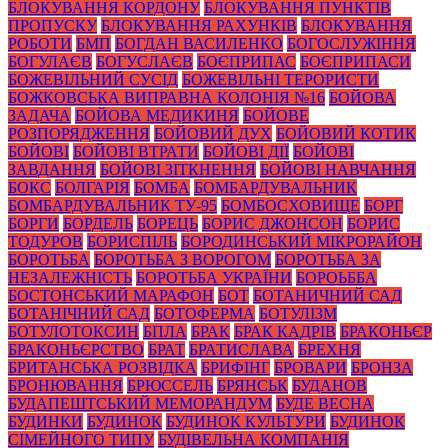
БЛОКУВАННЯ КОРДОНУ
БЛОКУВАННЯ ПУНКТІВ
ПРОПУСКУ
БЛОКУВАННЯ РАХУНКІВ
БЛОКУВАННЯ
РОБОТИ
БМП
БОГДАН ВАСИЛЕНКО
БОГОСЛУЖІННЯ
БОГУЛАЄВ
БОГУСЛАЄВ
БОЄПРИПАС
БОЄПРИПАСИ
БОЖЕВІЛЬНИЙ СУСІД
БОЖЕВІЛЬНІ ТЕРОРИСТИ
БОЖКОВСЬКА ВИПРАВНА КОЛОНІЯ №16
БОЙОВА
ЗАДАЧА
БОЙОВА МЕДИКИНЯ
БОЙОВЕ
РОЗПОРЯДЖЕННЯ
БОЙОВИЙ ДУХ
БОЙОВИЙ КОТИК
БОЙОВІ
БОЙОВІ ВТРАТИ
БОЙОВІ ДІЇ
БОЙОВІ
ЗАВДАННЯ
БОЙОВІ ЗІТКНЕННЯ
БОЙОВІ НАВЧАННЯ
БОКС
БОЛГАРІЯ
БОМБА
БОМБАРДУВАЛЬНИК
БОМБАРДУВАЛЬНИК ТУ-95
БОМБОСХОВИЩЕ
БОРГ
БОРГИ
БОРДЕЛЬ
БОРЕЦЬ
БОРИС ДЖОНСОН
БОРИС
ТОДУРОВ
БОРИСПІЛЬ
БОРОДИНСЬКИЙ МІКРОРАЙОН
БОРОТЬБА
БОРОТЬБА З ВОРОГОМ
БОРОТЬБА ЗА
НЕЗАЛЕЖНІСТЬ
БОРОТЬБА УКРАЇНИ
БОРОЬББА
БОСТОНСЬКИЙ МАРАФОН
БОТ
БОТАНИЧНИЙ САД
БОТАНІЧНИЙ САД
БОТОФЕРМА
БОТУЛІЗМ
БОТУЛОТОКСИН
БПЛА
БРАК
БРАК КАДРІВ
БРАКОНЬЄР
БРАКОНЬЄРСТВО
БРАТ
БРАТИСЛАВА
БРЕХНЯ
БРИТАНСЬКА РОЗВІДКА
БРИФІНГ
БРОВАРИ
БРОНЗА
БРОНЮВАННЯ
БРЮССЕЛЬ
БРЯНСЬК
БУДАНОВ
БУДАПЕШТСЬКИЙ МЕМОРАНДУМ
БУДЕ ВЕСНА
БУДИНКИ
БУДИНОК
БУДИНОК КУЛЬТУРИ
БУДИНОК
СІМЕЙНОГО ТИПУ
БУДІВЕЛЬНА КОМПАНІЯ