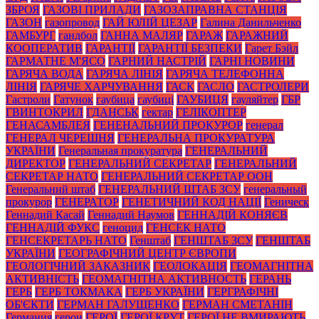
ЗБРОЯ
ГАЗОВІ ПРИЛАДИ
ГАЗОЗАПРАВНА СТАНЦІЯ
ГАЗОН
газопровод
ГАЙ ЮЛІЙ ЦЕЗАР
Галина Данильченко
ГАМБУРГ
гандбол
ГАННА МАЛЯР
ГАРАЖ
ГАРАЖНИЙ
КООПЕРАТИВ
ГАРАНТІЇ
ГАРАНТІЇ БЕЗПЕКИ
Гарет Бэйл
ГАРМАТНЕ М'ЯСО
ГАРНИЙ НАСТРІЙ
ГАРНІ НОВИНИ
ГАРЯЧА ВОДА
ГАРЯЧА ЛІНІЯ
ГАРЯЧА ТЕЛЕФОННА
ЛІНІЯ
ГАРЯЧЕ ХАРЧУВАННЯ
ГАСК
ГАСЛО
ГАСТРОЛЕРИ
Гастроли
Гатунок
гаубица
гаубиці
ГАУБИЦЯ
гауляйтер
ГБР
ГВИНТОКРИЛ
ГДАНСЬК
гектар
ГЕЛІКОПТЕР
ГЕНАСАМБЛЕЯ
ГЕНЕНАЛЬНИЙ ПРОКУРОР
генерал
ГЕНЕРАЛ ЧЕРЕШНЯ
ГЕНЕРАЛЬНА ПРОКУРАТУРА
УКРАЇНИ
Генеральная прокуратура
ГЕНЕРАЛЬНИЙ
ДИРЕКТОР
ГЕНЕРАЛЬНИЙ СЕКРЕТАР
ГЕНЕРАЛЬНИЙ
СЕКРЕТАР НАТО
ГЕНЕРАЛЬНИЙ СЕКРЕТАР ООН
Генеральний штаб
ГЕНЕРАЛЬНИЙ ШТАБ ЗСУ
генеральный
прокурор
ГЕНЕРАТОР
ГЕНЕТИЧНИЙ КОД НАЦІЇ
Геническ
Геннадий Касай
Геннадий Наумов
ГЕННАДІЙ КОНЯЄВ
ГЕННАДІЙ ФУКС
геноцид
ГЕНСЕК НАТО
ГЕНСЕКРЕТАРЬ НАТО
Генштаб
ГЕНШТАБ ЗСУ
ГЕНШТАБ
УКРАЇНИ
ГЕОГРАФІЧНИЙ ЦЕНТР ЄВРОПИ
ГЕОЛОГІЧНИЙ ЗАКАЗНИК
ГЕОЛОКАЦІЯ
ГЕОМАГНІТНА
АКТИВНІСТЬ
ГЕОМАГНІТНА АКТИВНОСТЬ
ГЕРАНЬ
ГЕРБ
ГЕРБ ТОКМАКА
ГЕРБ УКРАЇНИ
ГЕРГРАФІЧНІ
ОБ'ЄКТИ
ГЕРМАН ГАЛУЩЕНКО
ГЕРМАН СМЕТАНІН
Германия
герои
ГЕРОЇ
ГЕРОЇ КРУТ
ГЕРОЇ НЕ ВМИРАЮТЬ