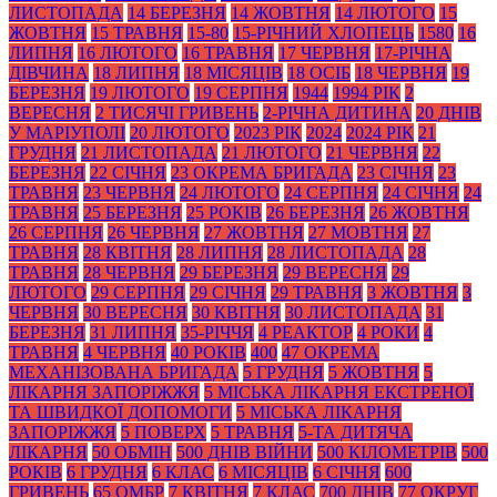
ЛИСТОПАДА
14 БЕРЕЗНЯ
14 ЖОВТНЯ
14 ЛЮТОГО
15
ЖОВТНЯ
15 ТРАВНЯ
15-80
15-РІЧНИЙ ХЛОПЕЦЬ
1580
16
ЛИПНЯ
16 ЛЮТОГО
16 ТРАВНЯ
17 ЧЕРВНЯ
17-РІЧНА
ДІВЧИНА
18 ЛИПНЯ
18 МІСЯЦІВ
18 ОСІБ
18 ЧЕРВНЯ
19
БЕРЕЗНЯ
19 ЛЮТОГО
19 СЕРПНЯ
1944
1994 РІК
2
ВЕРЕСНЯ
2 ТИСЯЧІ ГРИВЕНЬ
2-РІЧНА ДИТИНА
20 ДНІВ
У МАРІУПОЛІ
20 ЛЮТОГО
2023 РІК
2024
2024 РІК
21
ГРУДНЯ
21 ЛИСТОПАДА
21 ЛЮТОГО
21 ЧЕРВНЯ
22
БЕРЕЗНЯ
22 СІЧНЯ
23 ОКРЕМА БРИГАДА
23 СІЧНЯ
23
ТРАВНЯ
23 ЧЕРВНЯ
24 ЛЮТОГО
24 СЕРПНЯ
24 СІЧНЯ
24
ТРАВНЯ
25 БЕРЕЗНЯ
25 РОКІВ
26 БЕРЕЗНЯ
26 ЖОВТНЯ
26 СЕРПНЯ
26 ЧЕРВНЯ
27 ЖОВТНЯ
27 МОВТНЯ
27
ТРАВНЯ
28 КВІТНЯ
28 ЛИПНЯ
28 ЛИСТОПАДА
28
ТРАВНЯ
28 ЧЕРВНЯ
29 БЕРЕЗНЯ
29 ВЕРЕСНЯ
29
ЛЮТОГО
29 СЕРПНЯ
29 СІЧНЯ
29 ТРАВНЯ
3 ЖОВТНЯ
3
ЧЕРВНЯ
30 ВЕРЕСНЯ
30 КВІТНЯ
30 ЛИСТОПАДА
31
БЕРЕЗНЯ
31 ЛИПНЯ
35-РІЧЧЯ
4 РЕАКТОР
4 РОКИ
4
ТРАВНЯ
4 ЧЕРВНЯ
40 РОКІВ
400
47 ОКРЕМА
МЕХАНІЗОВАНА БРИГАДА
5 ГРУДНЯ
5 ЖОВТНЯ
5
ЛІКАРНЯ ЗАПОРІЖЖЯ
5 МІСЬКА ЛІКАРНЯ ЕКСТРЕНОЇ
ТА ШВИДКОЇ ДОПОМОГИ
5 МІСЬКА ЛІКАРНЯ
ЗАПОРІЖЖЯ
5 ПОВЕРХ
5 ТРАВНЯ
5-ТА ДИТЯЧА
ЛІКАРНЯ
50 ОБМІН
500 ДНІВ ВІЙНИ
500 КІЛОМЕТРІВ
500
РОКІВ
6 ГРУДНЯ
6 КЛАС
6 МІСЯЦІВ
6 СІЧНЯ
600
ГРИВЕНЬ
65 ОМБР
7 КВІТНЯ
7 КЛАС
700 ДНІВ
77 ОКРУГ