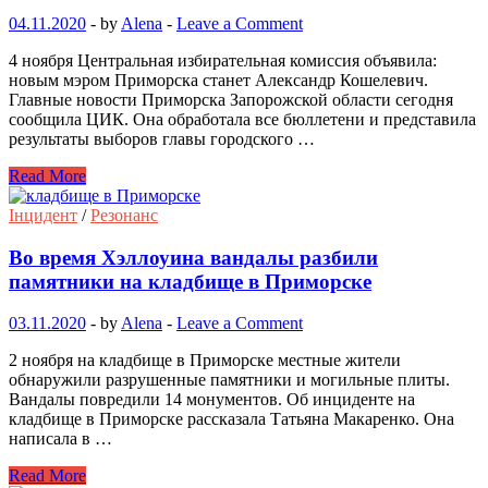
04.11.2020
-
by
Alena
-
Leave a Comment
4 ноября Центральная избирательная комиссия объявила:
новым мэром Приморска станет Александр Кошелевич.
Главные новости Приморска Запорожской области сегодня
сообщила ЦИК. Она обработала все бюллетени и представила
результаты выборов главы городского …
Read More
Інцидент
/
Резонанс
Во время Хэллоуина вандалы разбили
памятники на кладбище в Приморске
03.11.2020
-
by
Alena
-
Leave a Comment
2 ноября на кладбище в Приморске местные жители
обнаружили разрушенные памятники и могильные плиты.
Вандалы повредили 14 монументов. Об инциденте на
кладбище в Приморске рассказала Татьяна Макаренко. Она
написала в …
Read More