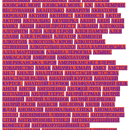
АЗОВСЬКЕ МОРЕ
АЗОВСЬКЕ МОРЕ_
АЗС
АКАДЕМІЧНЕ
ВЕСЛУВАННЯ
АКАПУЛЬКО
АКВАРІУМ
АКВАТОРІЯ
АКРОБАТИ
АКТИВИ
АКТИВІСТ
АКТИВНІСТЬ
АКТОР
АКТОРИ
АКТУАЛЬНО
АКУШЕРКА
АКЦИЗ
АКЦІЇ
АКЦІЇ
БАНКУ
АКЦІЯ
АКЦІЯ ПРОТЕСТУ
АЛБАНІЯ
АЛГОКОЛЬ
АЛГОРИТМ
АЛЕЯ
АЛЕЯ ГЕРОЇВ
АЛЕЯ ПАМ'ЯТІ
АЛЕЯ
СЛАВИ
АЛЕЯ ТРОЯНД
АЛІГАТОР
АЛІМЕНТИ
АЛКОГОЛЬ
АЛКОГОЛЬ У КРОВІ
АЛКОГОЛЬНЕ
СП'ЯНІННЯ
АЛКОГОЛЬНІ НАПОЇ
АЛЛА БАРАНОВСЬКА
АЛЛА МАРТИНЮК
АЛЬБІНА ДЕРЮГІНА
АЛЬЯНС
АМБАСАДОР
АМБРОЗІЯ
АМБУЛАТОРІЯ
АМЕРИКАНСЬКА ЗБРОЯ
АМЕРИКАНСЬКЕ ЯДЕРНЕ
ТОВАРИСТВО
АМІАК
АМІАЧНА ХМАРА
АМКУ
АМСТОР
АН-72
АНАЛІЗ
АНАЛІТИКА
АНАСТАСІЯ МЄТЄЛЄВА
АНАСТАСІЯ РАДІНА
АНАТОЛІЙ КУРТЄВ
АНАТОЛІЙ
КУРТЄВ_
АНАТОЛІЙ СЕРДЮК
АНАФІЛАКТИЧНИЙ ШОК
АНГАР
АНГЛІЯ
АНГОЛЕНКО
АНДЖЕЙ ДУДА
АНДРІЙ
БОГДАНЕЦЬ
АНДРІЙ ГЕРУС
АНДРІЙ ЄРМАК
АНДРІЙ
ПИШНИЙ
АНДРІЙ ХЛИВНЮК
АНДРІЙ ШЕВЧЕНКО
АНДРІЙ ЮСОВ
АНЕКСІЯ
АНІ ЛОРАК
АНЛІЯ
АННА
ЖДАН
АНОМАЛІЯ
АНОМАЛЬНА СПЕКА
АНОМАЛЬНЕ
ТЕПЛО
АНОНІМНИЙ ДЗВІНОК
АНОНС
АНТИДРОНОВІ
СІТКИ
АНТИДРОНОВІ ТУНЕЛІ
АНТИКОРУПЦІЙНИЙ
КОМІТЕТ ВР
АНТИКОРУПЦІЙНИЙ СУД