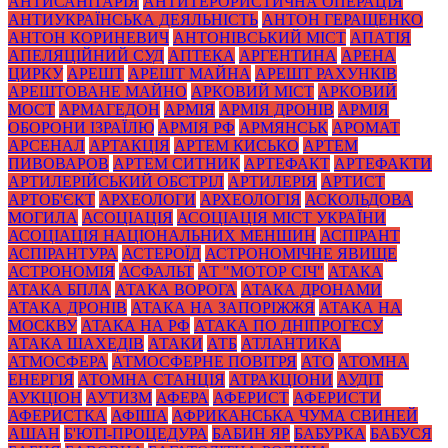
АНТИСАНІТАРІЯ
АНТИТЕРОРИСТИЧНА ОПЕРАЦІЯ
АНТИУКРАЇНСЬКА ДЕЯЛЬНІСТЬ
АНТОН ГЕРАЩЕНКО
АНТОН КОРИНЕВИЧ
АНТОНІВСЬКИЙ МІСТ
АПАТІЯ
АПЕЛЯЦІЙНИЙ СУД
АПТЕКА
АРГЕНТИНА
АРЕНА
ЦИРКУ
АРЕШТ
АРЕШТ МАЙНА
АРЕШТ РАХУНКІВ
АРЕШТОВАНЕ МАЙНО
АРКОВИЙ МІСТ
АРКОВИЙ
МОСТ
АРМАГЕДОН
АРМІЯ
АРМІЯ ДРОНІВ
АРМІЯ
ОБОРОНИ ІЗРАЇЛЮ
АРМІЯ РФ
АРМЯНСЬК
АРОМАТ
АРСЕНАЛ
АРТАКЦІЯ
АРТЕМ КИСЬКО
АРТЕМ
ПИВОВАРОВ
АРТЕМ СИТНИК
АРТЕФАКТ
АРТЕФАКТИ
АРТИЛЕРІЙСЬКИЙ ОБСТРІЛ
АРТИЛЕРІЯ
АРТИСТ
АРТОБ'ЄКТ
АРХЕОЛОГИ
АРХЕОЛОГІЯ
АСКОЛЬДОВА
МОГИЛА
АСОЦІАЦІЯ
АСОЦІАЦІЯ МІСТ УКРАЇНИ
АСОЦІАЦІЯ НАЦІОНАЛЬНИХ МЕНШИН
АСПІРАНТ
АСПІРАНТУРА
АСТЕРОЇД
АСТРОНОМІЧНЕ ЯВИЩЕ
АСТРОНОМІЯ
АСФАЛЬТ
АТ "МОТОР СІЧ"
АТАКА
АТАКА БПЛА
АТАКА ВОРОГА
АТАКА ДРОНАМИ
АТАКА ДРОНІВ
АТАКА НА ЗАПОРІЖЖЯ
АТАКА НА
МОСКВУ
АТАКА НА РФ
АТАКА ПО ДНІПРОГЕСУ
АТАКА ШАХЕДІВ
АТАКИ
АТБ
АТЛАНТИКА
АТМОСФЕРА
АТМОСФЕРНЕ ПОВІТРЯ
АТО
АТОМНА
ЕНЕРГІЯ
АТОМНА СТАНЦІЯ
АТРАКЦІОНИ
АУДІТ
АУКЦІОН
АУТИЗМ
АФЕРА
АФЕРИСТ
АФЕРИСТИ
АФЕРИСТКА
АФІША
АФРИКАНСЬКА ЧУМА СВИНЕЙ
АШАН
Б'ЮТІ-ПРОЦЕДУРА
БАБИН ЯР
БАБУРКА
БАБУСЯ