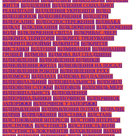
ЖИТТЯ
ВІДДІЛЕННЯ
ВІДДІЛЕННЯ СОЦІАЛЬНОЇ
РЕАБІЛІТАЦІЇ
ВІДДІЛЕННЯ УКРПОШТИ
ВІДЕО
ВІДЕОЗВ'ЯЗОК
ВІДЕОЗВЕРНЕННЯ
ВІДЕОІГРИ
ВІДЕОСАПИС
ВІДЕОСПОСТЕРЕЖЕННЯ
ВІДЗНАКА
ВІДКАТ
ВІДКЛИКАННЯ
ВІДКЛЮЧЕННЯ
ВІДКЛЮЧЕННЯ
ВОДИ
ВІДКЛЮЧЕННЯ СВІТЛА
ВІДКРИВАЄ ДВЕРІ
ВІДКРИТА ТЕРИТОРІЯ
ВІДКРИТЕ ТРЕНУВАННЯ
ВІДКРИТІ ВОДОЙМИ
ВІДКРИТТЯ
ВІДКРИТТЯ
ВИСТАВКИ
ВІДЛУННЯ
ВІДМИВАННЯ
ВІДМИВАННЯ
ГРОШЕЙ
ВІДМОВА
ВІДМОВА ВІД СПАДЩИНИ
ВІДНОВЛЕННЯ
ВІДНОВЛЕННЯ БУДИНКІВ
ВІДНОВЛЕННЯ ЖИТЛА
ВІДНОВЛЕННЯ НА ПОСАДІ
ВІДНОВЛЕННЯ РОБОТИ
ВІДНОВЛЕННЯ РУХУ
ВІДОМОСТІ
ВІДПЛАТА
ВІДПОВА ВІД ПАЛІННЯ
ВІДПОВІДАЛЬНИЙ
ВІДПОВІДАЛЬНІСТЬ
ВІДПОВІДІ
ВІДПОВІДНІ СЛУЖБИ
ВІДПОВІДЬ
ВІДПОВІДЬ МЕРУ
ВІДПОВІПАЛЬНІСТЬ
ВІДПОВЛЕННЯ
ВІДПОЧИВАЛЬНИКИ
ВІДПОЧИНОК
ВІДПОЧИНОК
ЗАПОРІЖЖЯ
ВІДПОЧІНОК У ЗАПОРІЖЖІ
ВІДПРАВЛЕННЯ
ВІДПРАВЛЕННЯ ПОТЯГА
ВІДРАДНЕ
ВІДРИВ
ВІДРЯДЖЕННЯ
ВІДСТАВКА
ВІДСТАНЬ
ВІДСТОЮВАННЯ ІНТЕРЕСІВ
ВІДСТОЯВ ІНТЕРЕСИ
ВІДСТРОЧКА
ВІДСУТНІСТЬ
ВІДСУТНІСТЬ ВОДИ
ВІДСУТНІСТЬ ДОКУМЕНТІВ
ВІДХИЛЕННЯ
ВІДХОД