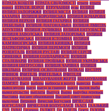
ВТРАТА КОШТІВ
ВТРАТА СВІДОМОСТІ
втрати
втрати
ворога
ВТРАТИ. ВОРОГ
ВТРУЧАННЯ
вузы
ВУЛИЦІ
ВУЛИЦІ ЗАПОРІЖЖЯ
ВУЛИЦІ МІСТА
ВУЛИЦЯ
ВУЛИЦЯ
БАЗАРНА
ВУЛИЦЯ БОРОДІНСЬКА
ВУЛИЦЯ БОЧАРОВА
ВУЛИЦЯ ВЕРХНЯ
ВУЛИЦЯ ГАГАРІНА
ВУЛИЦЯ
ГРЕБЕЛЬНА
ВУЛИЦЯ ДІАГОНАЛЬНА
ВУЛИЦЯ ДМИТРА
АПУХТІНА
ВУЛИЦЯ ДУДИКІНА
ВУЛИЦЯ ЕНТУЗІАСТІВ
ВУЛИЦЯ ЗАВОДСЬКА
ВУЛИЦЯ ЗАПОРІЗЬКА
ВУЛИЦЯ
ЗЕСТАФОНСЬКА
ВУЛИЦЯ ІСТОМІНА
ВУЛИЦЯ
КАМ'ЯНОГІРСЬКА
ВУЛИЦЯ КИЯШКА
ВУЛИЦЯ
ПАТРІОТИЧНА
ВУЛИЦЯ ПЕРЕМОГИ
ВУЛИЦЯ
РОЗЕНТАЛЬ
ВУЛИЦЯ РУСТАВІ
ВУЛИЦЯ СЕРГІЯ
СИНЕНКА
ВУЛИЦЯ СОЛІДАРНОСТІ
ВУЛИЦЯ
СТАЛЕВАРІВ
ВУЛИЦЯ ТРОЇЦЬКА
ВУЛИЦЯ УКРАЇНСЬКА
ВУЛИЦЯ ЦИТРУСОВА
ВУЛИЦЯ ЧАРІВНА
ВУЛИЦЯ
ШКІЛЬНА
ВУЛИЧНЕ ОСВІТЛЕННЯ
ВУЛКАН
ВУСТРІЧ
ВЧИНОК
ВЧИТЕЛЬ
ВЧИТЕЛЬКА
ВЧИТЕЛЯ
ВШАНУВАННЯ
ВШАНУВАННЯ ЖЕРТВ
ВШАНУВАННЯ
ПАМ'ЯТІ
Въезд
выборы
выбросы в воздух
вывески
Вывоз
вывоз мусора
выезд
выезд за границу
выкуп
вылов рыбы
вымогательство
выплаты
Выпуск
Вырва
вырубка деревьев
Выставка
высшее образование
Высший совет правосудия
выходные
Вятрович
Вячеслав Богуслаев
ВЯЧЕСЛАВ
БОГУСЛАЄВ
ВЯЧЕСЛАВ БОЛУСЛАЄВ
ГААГА
ГААЗЬКИЙ
СУД
ГАВАЇ
Гагарина
ГАДЖЕТ
Газ
ГАЗЕЛЬ
Газета
ГАЗОВА