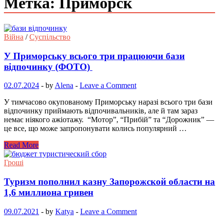
Метка: Приморск
Війна
/
Суспільство
У Приморську всього три працюючи бази
відпочинку (ФОТО)
02.07.2024
-
by
Alena
-
Leave a Comment
У тимчасово окупованому Приморську наразі всього три бази
відпочинку приймають відпочивальників, але й там зараз
немає ніякого ажіотажу. “Мотор”, “Прибій” та “Дорожник” —
це все, що може запропонувати колись популярний …
Read More
Гроші
Туризм пополнил казну Запорожской области на
1,6 миллиона гривен
09.07.2021
-
by
Katya
-
Leave a Comment