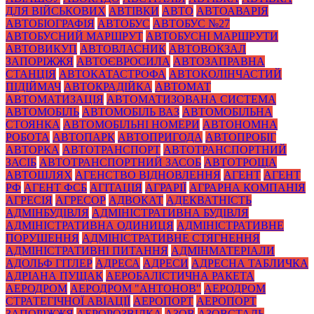
ДЛЯ ВІЙСЬКОВИХ
АВТІВКИ
АВТО
АВТОАВАРІЯ
АВТОБІОГРАФІЯ
АВТОБУС
АВТОБУС №27
АВТОБУСНИЙ МАРШРУТ
АВТОБУСНІ МАРШРУТИ
АВТОВИКУП
АВТОВЛАСНИК
АВТОВОКЗАЛ
ЗАПОРІЖЖЯ
АВТОЄВРОСИЛА
АВТОЗАПРАВНА
СТАНЦІЯ
АВТОКАТАСТРОФА
АВТОКОЛІНЧАСТИЙ
ПІДІЙМАЧ
АВТОКРАДІЙКА
АВТОМАТ
АВТОМАТИЗАЦІЯ
АВТОМАТИЗОВАНА СИСТЕМА
АВТОМОБІЛЬ
АВТОМОБІЛЬ ВАЗ
АВТОМОБІЛЬНА
СТОЯНКА
АВТОМОБІЛЬНІ НОМЕРИ
АВТОНОМНА
РОБОТА
АВТОПАРК
АВТОПРИГОДА
АВТОПРОБІГ
АВТОРКА
АВТОТРАНСПОРТ
АВТОТРАНСПОРТНИЙ
ЗАСІБ
АВТОТРАНСПОРТНИЙ ЗАСОБ
АВТОТРОЩА
АВТОШЛЯХ
АГЕНСТВО ВІДНОВЛЕННЯ
АГЕНТ
АГЕНТ
РФ
АГЕНТ ФСБ
АГІТАЦІЯ
АГРАРІЇ
АГРАРНА КОМПАНІЯ
АГРЕСІЯ
АГРЕСОР
АДВОКАТ
АДЕКВАТНІСТЬ
АДМІНБУДІВЛЯ
АДМІНІСТРАТИВНА БУДІВЛЯ
АДМІНІСТРАТИВНА ОДИНИЦЯ
АДМІНІСТРАТИВНЕ
ПОРУШЕННЯ
АДМІНІСТРАТИВНЕ СТЯГНЕННЯ
АДМІНІСТРАТИВНІ ПИТАННЯ
АДМІНМАТЕРІАЛИ
АДОЛЬФ ГІТЛЕР
АДРЕСА
АДРЕСИ
АДРЕСНА ТАБЛИЧКА
АДРІАНА ПУЩАК
АЕРОБАЛІСТИЧНА РАКЕТА
АЕРОДРОМ
АЕРОДРОМ "АНТОНОВ"
АЕРОДРОМ
СТРАТЕГІЧНОЇ АВІАЦІЇ
АЕРОПОРТ
АЕРОПОРТ
ЗАПОРІЖЖЯ
АЕРОРОЗВІДКА
АЗОВ
АЗОВСТАЛЬ