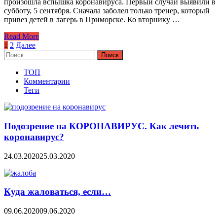
произошла вспышка коронавируса. Первый случай выявили в
субботу, 5 сентября. Сначала заболел только тренер, который
привез детей в лагерь в Приморске. Ко вторнику …
Read More
Навигация
1
2
Далее
Найти:
по
записям
ТОП
Комментарии
Теги
Подозрение на КОРОНАВИРУС. Как лечить
коронавирус?
24.03.2020
25.03.2020
Куда жаловаться, если…
09.06.2020
09.06.2020