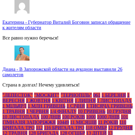
Екатерина
-
Губернатор Виталий Боговин записал обращение
к жителям области
Все равно нужно беречься!
Диана
-
В Запорожской области на аукцион выставили 26
самолетов
Страна в долгах! Нечему удивляться!
"ЛЕПЕСТОК"
"МОСКИТ"
"ТЕРНОПІЛЬ"
061
1 БЕРЕЗНЯ
1
ВЕРЕСНЯ
1 ЖОВТНЯ
1 КВІТНЯ
1 ЛИПНЯ
1 ЛИСТОПАДА
1 МІЛЬЯРД
1 МЛН ГРИВЕНЬ
1 СІЧНЯ
1 ТИСЯЧА ГРИВЕНЬ
1 ТРАВНЯ
1 ЧЕРВНЯ
1/4 ФІНАЛУ
10 ГРИВЕНЬ
10 ГРУДНЯ
10 ЛИСТОПАДА
100 ДНІВ
100 РОКІВ
1000
1000 ДНІВ
101
ГІМНАЗІЯ ЗАПОРІЖЖЯ
10449
11 МІСЯЦІВ
11 РОКІВ
110
БРИГАДА ТРО
112
116 БРИГАДА ТРО
118 ОМБР
12 ГРУДНЯ
12 ТРАВНЯ
128 БРИГАДА
128 ОГШБР
13 ДІТЕЙ
13