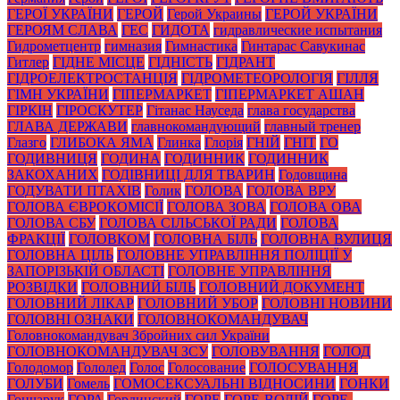
ГЕРОЇ УКРАЇНИ
ГЕРОЙ
Герой Украины
ГЕРОЙ УКРАЇНИ
ГЕРОЯМ СЛАВА
ГЕС
ГИДОТА
гидравлические испытания
Гидрометцентр
гимназия
Гимнастика
Гинтарас Савукинас
Гитлер
ГІДНЕ МІСЦЕ
ГІДНІСТЬ
ГІДРАНТ
ГІДРОЕЛЕКТРОСТАНЦІЯ
ГІДРОМЕТЕОРОЛОГІЯ
ГІЛЛЯ
ГІМН УКРАЇНИ
ГІПЕРМАРКЕТ
ГІПЕРМАРКЕТ АШАН
ГІРКІН
ГІРОСКУТЕР
Гітанас Науседа
глава государства
ГЛАВА ДЕРЖАВИ
главнокомандующий
главный тренер
Глазго
ГЛИБОКА ЯМА
Глинка
Глорія
ГНІЙ
ГНІТ
ГО
ГОДИВНИЦЯ
ГОДИНА
ГОДИННИК
ГОДИННИК
ЗАКОХАНИХ
ГОДІВНИЦІ ДЛЯ ТВАРИН
Годовщина
ГОДУВАТИ ПТАХІВ
Голик
ГОЛОВА
ГОЛОВА ВРУ
ГОЛОВА ЄВРОКОМІСІЇ
ГОЛОВА ЗОВА
ГОЛОВА ОВА
ГОЛОВА СБУ
ГОЛОВА СІЛЬСЬКОЇ РАДИ
ГОЛОВА
ФРАКЦІЇ
ГОЛОВКОМ
ГОЛОВНА БІЛЬ
ГОЛОВНА ВУЛИЦЯ
ГОЛОВНА ЦІЛЬ
ГОЛОВНЕ УПРАВЛІННЯ ПОЛІЦІЇ У
ЗАПОРІЗЬКІЙ ОБЛАСТІ
ГОЛОВНЕ УПРАВЛІННЯ
РОЗВІДКИ
ГОЛОВНИЙ БІЛЬ
ГОЛОВНИЙ ДОКУМЕНТ
ГОЛОВНИЙ ЛІКАР
ГОЛОВНИЙ УБОР
ГОЛОВНІ НОВИНИ
ГОЛОВНІ ОЗНАКИ
ГОЛОВНОКОМАНДУВАЧ
Головнокомандувач Збройних сил України
ГОЛОВНОКОМАНДУВАЧ ЗСУ
ГОЛОВУВАННЯ
ГОЛОД
Голодомор
Гололед
Голос
Голосование
ГОЛОСУВАННЯ
ГОЛУБИ
Гомель
ГОМОСЕКСУАЛЬНІ ВІДНОСИНИ
ГОНКИ
Гончарук
ГОРА
Гординский
ГОРЕ
ГОРЕ-ВОДІЙ
ГОРЕ-