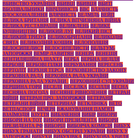
ВБИВСТВО УКРАЇНЦЯ
ВБИВЦІ
ВБИВЦЯ
ВБИТІ
ВБОЛІВАЛЬНИКИ
ВВІЧЛИВІСТЬ
ВВС
ВДАЧНІСТЬ
ВДОСКОНАЛЕННЯ
ВДЯЧНІСТЬ
ВЕДМІДЬ
ВЕЙП
ВЕЛИКА БРИТАНІЯ
ВЕЛИКА ВІТЧИЗНЯНА ВІЙНА
ВЕЛИКА РЕСТАВРАЦІЯ
ВЕЛИКДЕНЬ
ВЕЛИКЕ
БУДІВНИЦТВО
ВЕЛИКИЙ ЛУГ
ВЕЛИКИЙ ПІСТ
ВЕЛИКИЙ ТРИЗУБ
ВЕЛИКОБРИТАНІЯ
ВЕЛИКОДНІ
СВЯТА
ВЕЛИКОДНІЙ КОШИК
ВЕЛОПОЛІЦІЯ
ВЕЛОСИПЕДИСТ
ВЕЛОСИПЕДИСТИ
ВЕЛЬТУМ-
ЗАПОРІЖЖЯ
ВЕМІР ДАВИТЯН
ВЕНЕРА
ВЕНЕЦІЯ
ВЕНТИЛЯЦІЙНА ШАХТА
ВЕРБА
ВЕРБНА НЕДІЛЯ
ВЕРБОВЕ
ВЕРБОВІ ГІЛКИ
ВЕРБУВАННЯ
ВЕРЕСЕНЬ
ВЕРТОЛІТ
ВЕРХНЯ ТЕРСА
ВЕРХОВЕНСТВО ЗАКОНУ
ВЕРХОВНА РАДА
ВЕРХОВНА РАДА УКРАЇНИ
ВЕРХОВНА РАДА УКРАЇНИ_
ВЕРХОВНИЙ СУД УКРАЇНИ
ВЕРШИНА ГОРИ
ВЕСЕЛЕ
ВЕСЕЛКА
ВЕСІЛЛЯ
ВЕСНА
ВЕСНЯНА ПОГОДА
ВЕСНЯНЕ РІВНОДЕННЯ
ВЕТЕРАН
ВІЙНИ
ВЕТЕРАН ПРО. ЗАПОРІЖЖЯ
ВЕТЕРАНИ
ВЕТЕРАНИ ВІЙНИ
ВЕТЕРИНАР
ВЕТКЛІНІКА
ВЕТО
ВЕТПАСПОРТ
ВЕЧЕРЯ
ВЖАНУВАННЯ ПАМ'ЯТІ
ВЗАЇМОДІЯ
ВЗУТТЯ
ВИБАЧЕННЯ
ВИБІР
ВИБОРИ
ВИБОРИ НА ТОТ
ВИБОРИ ПРЕЗИДЕНТА
ВИБОРИ
ПРЕЗИДЕНТА РФ
ВИБОРЦІ
ВИБОРЧА КОМІСІЯ
ВИБУХ
ВИБУХ ГРАНАТИ
ВИБУХ ОБСТРІЛ УКРАЇНИ
ВИБУХ У
ЗАПОРІЖЖІ
ВИБУХИ
ВИБУХІВКА
ВИБУХОВА ХВИЛЯ