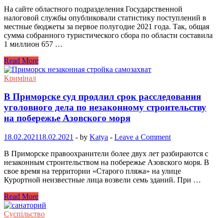
На сайте областного подразделения Государственной
налоговой службы опубликовали статистику поступлений в
местные бюджеты за первое полугодие 2021 года. Так, общая
сумма собранного туристического сбора по области составила
1 миллион 657 …
Read More
Кримінал
В Приморске суд продлил срок расследования
уголовного дела по незаконному строительству
на побережье Азовского моря
18.02.2021
18.02.2021
-
by
Katya
-
Leave a Comment
В Приморске правоохранители более двух лет разбираются с
незаконным строительством на побережье Азовского моря. В
свое время на территории «Старого пляжа» на улице
Курортной неизвестные лица возвели семь зданий. При …
Read More
Суспільство