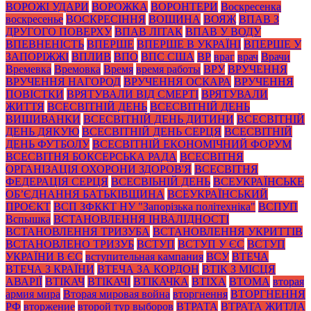
ВОРОЖІ УДАРИ
ВОРОЖКА
ВОРОНТЕРИ
Воскресенка
воскресенье
ВОСКРЕСІННЯ
ВОЩИНА
ВОЯЖ
ВПАВ З
ДРУГОГО ПОВЕРХУ
ВПАВ ЛІТАК
ВПАВ У ВОДУ
ВПЕВНЕНІСТЬ
ВПЕРШЕ
ВПЕРШЕ В УКРАЇНІ
ВПЕРШЕ У
ЗАПОРІЖЖІ
ВПЛИВ
ВПО
ВПС США
ВР
враг
врач
Врачи
Времевка
Времовка
Время
время работы
ВРУ
ВРУЧЕННЯ
ВРУЧЕННЯ НАГОРОД
ВРУЧЕННЯ ОСКАРА
ВРУЧЕННЯ
ПОВІСТКИ
ВРЯТУВАЛИ ВІД СМЕРТІ
ВРЯТУВАЛИ
ЖИТТЯ
ВСЕСВІТНІЙ ДЕНЬ
ВСЕСВІТНІЙ ДЕНЬ
ВИШИВАНКИ
ВСЕСВІТНІЙ ДЕНЬ ДИТИНИ
ВСЕСВІТНІЙ
ДЕНЬ ДЯКУЮ
ВСЕСВІТНІЙ ДЕНЬ СЕРЦЯ
ВСЕСВІТНІЙ
ДЕНЬ ФУТБОЛУ
ВСЕСВІТНІЙ ЕКОНОМІЧНИЙ ФОРУМ
ВСЕСВІТНЯ БОКСЕРСЬКА РАДА
ВСЕСВІТНЯ
ОРГАНІЗАЦІЯ ОХОРОНИ ЗДОРОВ'Я
ВСЕСВІТНЯ
ФЕДЕРАЦІЯ СЕРЦЯ
ВСЕСВІЬНІЙ ДЕНЬ
ВСЕУКРАЇНСЬКЕ
ОБ’ЄДНАННЯ БАТЬКІВЩИНА
ВСЕУКРАЇНСЬКИЙ
ПРОЄКТ
ВСП ЗФККТ НУ "Запорізька політехніка"
ВСПУП
Вспышка
ВСТАНОВЛЕННЯ ІНВАЛІДНОСТІ
ВСТАНОВЛЕННЯ ТРИЗУБА
ВСТАНОВЛЕННЯ УКРИТТІВ
ВСТАНОВЛЕНО ТРИЗУБ
ВСТУП
ВСТУП У ЄС
ВСТУП
УКРАЇНИ В ЄС
вступительная кампания
ВСУ
ВТЕЧА
ВТЕЧА З КРАЇНИ
ВТЕЧА ЗА КОРДОН
ВТІК З МІСЦЯ
АВАРІЇ
ВТІКАЧ
ВТІКАЧІ
ВТІКАЧКА
ВТІХА
ВТОМА
вторая
армия мира
Вторая мировая война
вторгнення
ВТОРГНЕННЯ
РФ
вторжение
второй тур выборов
ВТРАТА
ВТРАТА ЖИТЛА