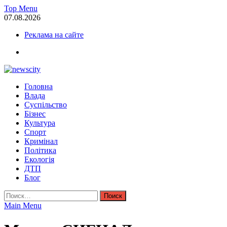
Skip
Top Menu
to
07.08.2026
content
Реклама на сайте
facebook
NewsCity — свежие новости Запорожья сегодня
Головна
Новости Запорожья и Запорожской области сегодня. События За
Влада
Суспільство
Бізнес
Культура
Спорт
Кримінал
Політика
Екологія
ДТП
Блог
Найти:
Main Menu