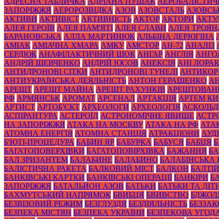
АДРЕСНА ТАБЛИЧКА
АДРІАНА ПУЩАК
АЕРОБАЛІСТИЧ
ЗАПОРІЖЖЯ
АЕРОРОЗВІДКА
АЗОВ
АЗОВСТАЛЬ
АЗОВСЬ
АКТИВИ
АКТИВІСТ
АКТИВНІСТЬ
АКТОР
АКТОРИ
АКТУ
АЛЕЯ ГЕРОЇВ
АЛЕЯ ПАМ'ЯТІ
АЛЕЯ СЛАВИ
АЛЕЯ ТРОЯН
БАРАНОВСЬКА
АЛЛА МАРТИНЮК
АЛЬБІНА ДЕРЮГІНА
АМІАК
АМІАЧНА ХМАРА
АМКУ
АМСТОР
АН-72
АНАЛІЗ
СЕРДЮК
АНАФІЛАКТИЧНИЙ ШОК
АНГАР
АНГЛІЯ
АНГО
АНДРІЙ ШЕВЧЕНКО
АНДРІЙ ЮСОВ
АНЕКСІЯ
АНІ ЛОРА
АНТИДРОНОВІ СІТКИ
АНТИДРОНОВІ ТУНЕЛІ
АНТИКОР
АНТИУКРАЇНСЬКА ДЕЯЛЬНІСТЬ
АНТОН ГЕРАЩЕНКО
А
АРЕШТ
АРЕШТ МАЙНА
АРЕШТ РАХУНКІВ
АРЕШТОВАН
РФ
АРМЯНСЬК
АРОМАТ
АРСЕНАЛ
АРТАКЦІЯ
АРТЕМ К
АРТИСТ
АРТОБ'ЄКТ
АРХЕОЛОГИ
АРХЕОЛОГІЯ
АСКОЛЬД
АСПІРАНТУРА
АСТЕРОЇД
АСТРОНОМІЧНЕ ЯВИЩЕ
АСТР
НА ЗАПОРІЖЖЯ
АТАКА НА МОСКВУ
АТАКА НА РФ
АТА
АТОМНА ЕНЕРГІЯ
АТОМНА СТАНЦІЯ
АТРАКЦІОНИ
АУД
Б'ЮТІ-ПРОЦЕДУРА
БАБИН ЯР
БАБУРКА
БАБУСЯ
БАБЦЯ
БАГАТОПОВЕРХІВКИ
БАГАТОПОВІРХІВКА
БАЖАННЯ
БА
БАЛ ЗРИЗАНТЕМ
БАЛАБИНЕ
БАЛАБИНО
БАЛАБІНСЬКА
БАЛІСТИЧНА РАКЕТА
БАЛКОВИЙ МІСТ
БАЛКОН
БАЛТІ
БАНКІВСЬКІ КАРТКИ
БАНКІВСЬКІ ОПЕРАЦІЇ
БАНКІРИ
Б
ЗАПОРІЖЖЯ
БАТАЛЬЙОН АЗОВ
БАТЬКИ
БАТЬКИ ТА ДІТ
БАХМУТСЬКИЙ НАПРЯМОК
БВИБЦЯ
БВИВСТВО
БДЖОЛ
БЕЗВІЗОВИЙ РЕЖИМ
БЕЗГЛУЗДЯ
БЕЗДІЯЛЬНІСТЬ
БЕЗЗА
БЕЗПЕКА МІСТЯН
БЕЗПЕКА УКРАЇНИ
БЕЗПЕКОВА УГОД