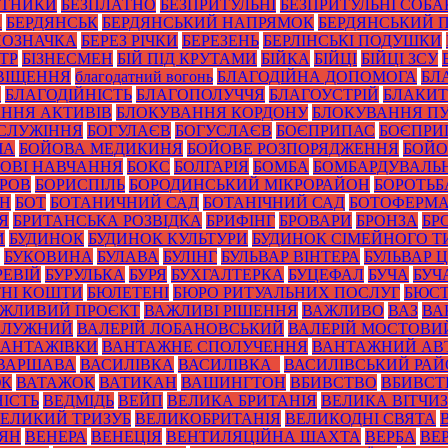
ОТНИКИ
БЕЗПЛАТНО
БЕЗПРИТУЛЬНІ
БЕЗПРИТУЛЬНІ СОБА
А
БЕРДЯНСЬК
БЕРДЯНСЬКИЙ НАПРЯМОК
БЕРДЯНСЬКИЙ 
ПОЗНАЧКА
БЕРЕЗ РІЧКИ
БЕРЕЗЕНЬ
БЕРЛІНСЬКІ ПОДУШКИ
ТР
БІЗНЕСМЕН
БІЙ ПІД КРУТАМИ
БІЙКА
БІЙЦІ
БІЙЦІ ЗСУ
ВІЩЕННЯ
благодатний вогонь
БЛАГОДІЙНА ДОПОМОГА
БЛ
И
БЛАГОДІЙНІСТЬ
БЛАГОПОЛУЧЧЯ
БЛАГОУСТРІЙ
БЛАКИТ
ННЯ АКТИВІВ
БЛОКУВАННЯ КОРДОНУ
БЛОКУВАННЯ ПУ
СЛУЖІННЯ
БОГУЛАЄВ
БОГУСЛАЄВ
БОЄПРИПАС
БОЄПРИ
ЧА
БОЙОВА МЕДИКИНЯ
БОЙОВЕ РОЗПОРЯДЖЕННЯ
БОЙО
ОВІ НАВЧАННЯ
БОКС
БОЛГАРІЯ
БОМБА
БОМБАРДУВАЛЬ
УРОВ
БОРИСПІЛЬ
БОРОДИНСЬКИЙ МІКРОРАЙОН
БОРОТЬБ
ОН
БОТ
БОТАНИЧНИЙ САД
БОТАНІЧНИЙ САД
БОТОФЕРМ
Я
БРИТАНСЬКА РОЗВІДКА
БРИФІНГ
БРОВАРИ
БРОНЗА
БР
И
БУДИНОК
БУДИНОК КУЛЬТУРИ
БУДИНОК СІМЕЙНОГО Т
БУКОВИНА
БУЛАВА
БУЛІНГ
БУЛЬВАР ВІНТЕРА
БУЛЬВАР 
РЕВІЙ
БУРУЛЬКА
БУРЯ
БУХГАЛТЕРКА
БУЦЕФАЛ
БУЧА
БУЧ
НІ КОШТИ
БЮЛЕТЕНІ
БЮРО РИТУАЛЬНИХ ПОСЛУГ
БЮС
ЖЛИВИЙ ПРОЄКТ
ВАЖЛИВІ РІШЕННЯ
ВАЖЛИВО
ВАЗ
ВА
ЗАЛУЖНИЙ
ВАЛЕРІЙ ЛОБАНОВСЬКИЙ
ВАЛЕРІЙ МОСТОВИ
ВАНТАЖІВКИ
ВАНТАЖНЕ СПОЛУЧЕННЯ
ВАНТАЖНИЙ АВ
ВАРШАВА
ВАСИЛІВКА
ВАСИЛІВКА_
ВАСИЛІВСЬКИЙ РА
ЮК
ВАТАЖОК
ВАТИКАН
ВАШИНГТОН
ВБИВСТВО
ВБИВСТ
ІСТЬ
ВЕДМІДЬ
ВЕЙП
ВЕЛИКА БРИТАНІЯ
ВЕЛИКА ВІТЧИ
ЕЛИКИЙ ТРИЗУБ
ВЕЛИКОБРИТАНІЯ
ВЕЛИКОДНІ СВЯТА
ТЯН
ВЕНЕРА
ВЕНЕЦІЯ
ВЕНТИЛЯЦІЙНА ШАХТА
ВЕРБА
ВЕ