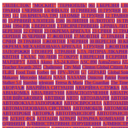
"ЛЕПЕСТОК"
"МОСКИТ"
"ТЕРНОПІЛЬ"
061
1 БЕРЕЗНЯ
1 
ТРАВНЯ
1 ЧЕРВНЯ
1/4 ФІНАЛУ
10 ГРИВЕНЬ
10 ГРУДНЯ
10
ТРО
112
116 БРИГАДА ТРО
118 ОМБР
12 ГРУДНЯ
12 ТРАВН
80
15-РІЧНИЙ ХЛОПЕЦЬ
1580
16 ЛИПНЯ
16 ЛЮТОГО
16 Т
1944
1994 РІК
2 ВЕРЕСНЯ
2 ТИСЯЧІ ГРИВЕНЬ
2-РІЧНА ДИ
БЕРЕЗНЯ
22 СІЧНЯ
23 ОКРЕМА БРИГАДА
23 СІЧНЯ
23 ТР
СЕРПНЯ
26 ЧЕРВНЯ
27 ЖОВТНЯ
27 МОВТНЯ
27 ТРАВНЯ
2
СІЧНЯ
29 ТРАВНЯ
3 ЖОВТНЯ
3 ЧЕРВНЯ
30 ВЕРЕСНЯ
30 К
ОКРЕМА МЕХАНІЗОВАНА БРИГАДА
5 ГРУДНЯ
5 ЖОВТН
ЗАПОРІЖЖЯ
5 ПОВЕРХ
5 ТРАВНЯ
5-ТА ДИТЯЧА ЛІКАРНЯ
КВІТНЯ
7 КЛАС
700 ДНІВ
77 ОКРУГ
8 ВЕРЕСНЯ
8 СЕРПНЯ
МАРШРУТ
ABBA
Akıncı
AS-24 Killjoy
ASC 890
AstraZeneca
AT
Teacher Awards 2025
Challenger
City Mall
Clinton Global Citizen 
FLiRT
Food Train
Forbes
fpv
FPV-ДРОН
G7
GEPARD
Global Spir
Makarov
Mercedes
Mаil.гu
NASA
NASAMS
Omicron
Patriot
Posei
Stalker 5.0
Starship
telegram
Teresa & Maria
The Guardian
The Time
АБОРДАЖ
АВАРІЙНА СИТУАЦІЯ
АВАРІЙНА СЛУЖБА
АВ
АВІАБОМБА
АВІАДВИГУНИ
АВІАСПОЛУЧЕННЯ
АВІАТ
ДЛЯ ВІЙСЬКОВИХ
АВТІВКИ
АВТО
АВТОАВАРІЯ
АВТОБІ
АВТОВОКЗАЛ ЗАПОРІЖЖЯ
АВТОЄВРОСИЛА
АВТОЗАПР
АВТОМАТИЗОВАНА СИСТЕМА
АВТОМОБІЛЬ
АВТОМОБІ
АВТОПРОБІГ
АВТОРКА
АВТОТРАНСПОРТ
АВТОТРАНСП
РФ
АГЕНТ ФСБ
АГІТАЦІЯ
АГРАРІЇ
АГРАРНА КОМПАНІЯ
ОДИНИЦЯ
АДМІНІСТРАТИВНЕ ПОРУШЕННЯ
АДМІНІСТ