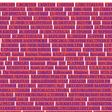
ВЕРЕСНЯ
1 ЖОВТНЯ
1 КВІТНЯ
1 ЛИПНЯ
1 ЛИСТОПАДА
1 М
 ЛИСТОПАДА
100 ДНІВ
100 РОКІВ
1000
1000 ДНІВ
101 ГІМН
Я
128 БРИГАДА
128 ОГШБР
13 ДІТЕЙ
13 ЛИСТОПАДА
14 БЕ
РАВНЯ
17 ЧЕРВНЯ
17-РІЧНА ДІВЧИНА
18 ЛИПНЯ
18 МІСЯЦІ
ТИНА
20 ДНІВ У МАРІУПОЛІ
20 ЛЮТОГО
2023 РІК
2024
2024 
АВНЯ
23 ЧЕРВНЯ
24 ЛЮТОГО
24 СЕРПНЯ
24 СІЧНЯ
24 ТРАВ
8 КВІТНЯ
28 ЛИПНЯ
28 ЛИСТОПАДА
28 ТРАВНЯ
28 ЧЕРВН
ВІТНЯ
30 ЛИСТОПАДА
31 БЕРЕЗНЯ
31 ЛИПНЯ
35-РІЧЧЯ
4 Р
Я
5 ЛІКАРНЯ ЗАПОРІЖЖЯ
5 МІСЬКА ЛІКАРНЯ ЕКСТРЕНОЇ
50 ОБМІН
500 ДНІВ ВІЙНИ
500 КІЛОМЕТРІВ
500 РОКІВ
6 Г
8 ТРАВНЯ
800 ДНІВ ВІЙНИ
800+
81 ШКОЛА
9 БЕРЕЗНЯ
9 Г
ACMS
Auchan
Auchan Україна
BAD-2 robotic
Baykar
Bayraktar
Bea
Award
Cobra
Common Reporting Standart
COVID-19
DAAD
David Gu
its
GPS
HIMARS
Instagram
iPhone
ISW
IT-АРМІЯ
IT-збій
Jerry He
don
READOVKA
Ready to Fight
Reikartz
RENAULT
S.T.A.L.K.E.
s
The Washington Post
United24
Volkswagen
Windows
WOG
WTA 2
АРІЙНІ ДЕРЕВА
АВАРІЙНІ РОБОТИ
АВАРІЙНО-РЯТУВАЛЬ
РОЩА
АВІАУДАР
АВІАЦІЙНИЙ УДАР
АВІАЦІЯ
АВІАЦІЯ РФ
ОГРАФІЯ
АВТОБУС
АВТОБУС №27
АВТОБУСНИЙ МАРШР
АВНА СТАНЦІЯ
АВТОКАТАСТРОФА
АВТОКОЛІНЧАСТИЙ 
ЛЬ ВАЗ
АВТОМОБІЛЬНА СТОЯНКА
АВТОМОБІЛЬНІ НОМЕ
ОРТНИЙ ЗАСІБ
АВТОТРАНСПОРТНИЙ ЗАСОБ
АВТОТРОЩ
АГРЕСІЯ
АГРЕСОР
АДВОКАТ
АДЕКВАТНІСТЬ
АДМІНБУДІВ
РАТИВНЕ СТЯГНЕННЯ
АДМІНІСТРАТИВНІ ПИТАННЯ
АДМІ