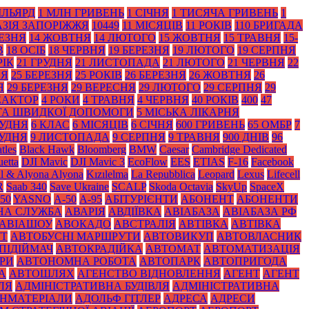
ІЛЬЯРД
1 МЛН ГРИВЕНЬ
1 СІЧНЯ
1 ТИСЯЧА ГРИВЕНЬ
1
АЗІЯ ЗАПОРІЖЖЯ
10449
11 МІСЯЦІВ
11 РОКІВ
110 БРИГАДА
РЕЗНЯ
14 ЖОВТНЯ
14 ЛЮТОГО
15 ЖОВТНЯ
15 ТРАВНЯ
15-
В
18 ОСІБ
18 ЧЕРВНЯ
19 БЕРЕЗНЯ
19 ЛЮТОГО
19 СЕРПНЯ
РІК
21 ГРУДНЯ
21 ЛИСТОПАДА
21 ЛЮТОГО
21 ЧЕРВНЯ
22
НЯ
25 БЕРЕЗНЯ
25 РОКІВ
26 БЕРЕЗНЯ
26 ЖОВТНЯ
26
Я
29 БЕРЕЗНЯ
29 ВЕРЕСНЯ
29 ЛЮТОГО
29 СЕРПНЯ
29
ЕАКТОР
4 РОКИ
4 ТРАВНЯ
4 ЧЕРВНЯ
40 РОКІВ
400
47
 ТА ШВИДКОЇ ДОПОМОГИ
5 МІСЬКА ЛІКАРНЯ
РУДНЯ
6 КЛАС
6 МІСЯЦІВ
6 СІЧНЯ
600 ГРИВЕНЬ
65 ОМБР
7
РУДНЯ
9 ЛИСТОПАДА
9 СЕРПНЯ
9 ТРАВНЯ
900 ДНІВ
96
tles
Black Нawk
Bloomberg
BMW
Caesar
Cambridge Dedicated
etta
DJI Mavic
DJI Mavic 3
EcoFlow
EES
ETIAS
F-16
Facebook
il & Alyona Alyona
Kızılelma
La Repubblica
Leopard
Lexus
Lifecell
R
Saab 340
Save Ukraine
SCALP
Skoda Octavia
SkyUp
SpaceX
50
YASNO
А-50
А-95
АБІТУРІЄНТИ
АБОНЕНТ
АБОНЕНТИ
НА СЛУЖБА
АВАРІЯ
АВДІЇВКА
АВІАБАЗА
АВІАБАЗА РФ
АВІАШОУ
АВОКАДО
АВСТРАЛІЯ
АВТІВКА
АВТІВКА
УТ
АВТОБУСНІ МАРШРУТИ
АВТОВИКУП
АВТОВЛАСНИК
ПІДІЙМАЧ
АВТОКРАДІЙКА
АВТОМАТ
АВТОМАТИЗАЦІЯ
РИ
АВТОНОМНА РОБОТА
АВТОПАРК
АВТОПРИГОДА
А
АВТОШЛЯХ
АГЕНСТВО ВІДНОВЛЕННЯ
АГЕНТ
АГЕНТ
ЛЯ
АДМІНІСТРАТИВНА БУДІВЛЯ
АДМІНІСТРАТИВНА
НМАТЕРІАЛИ
АДОЛЬФ ГІТЛЕР
АДРЕСА
АДРЕСИ