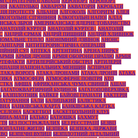
 СТРАТЕГІЧНОЇ АВІАЦІЇ
АЕРОПОРТ
АЕРОПОРТ
ННЯ
АКАПУЛЬКО
АКВАРІУМ
АКВАТОРІЯ
АКРОБАТИ
ЦІЯ ПРОТЕСТУ
АЛБАНІЯ
АЛГОКОЛЬ
АЛГОРИТМ
АЛЕЯ
ЛКОГОЛЬНЕ СП'ЯНІННЯ
АЛКОГОЛЬНІ НАПОЇ
АЛЛА
НСЬКА ЗБРОЯ
АМЕРИКАНСЬКЕ ЯДЕРНЕ ТОВАРИСТВО
АНАТОЛІЙ КУРТЄВ
АНАТОЛІЙ КУРТЄВ_
АНАТОЛІЙ
С
АНДРІЙ ЄРМАК
АНДРІЙ ПИШНИЙ
АНДРІЙ ХЛИВНЮК
НОМАЛЬНЕ ТЕПЛО
АНОНІМНИЙ ДЗВІНОК
АНОНС
АНІТАРІЯ
АНТИТЕРОРИСТИЧНА ОПЕРАЦІЯ
ЦІЙНИЙ СУД
АПТЕКА
АРГЕНТИНА
АРЕНА ЦИРКУ
АРМІЯ
АРМІЯ ДРОНІВ
АРМІЯ ОБОРОНИ ІЗРАЇЛЮ
АРМІЯ
РТЕФАКТИ
АРТИЛЕРІЙСЬКИЙ ОБСТРІЛ
АРТИЛЕРІЯ
ОЦІАЦІЯ НАЦІОНАЛЬНИХ МЕНШИН
АСПІРАНТ
АТАКА ВОРОГА
АТАКА ДРОНАМИ
АТАКА ДРОНІВ
АТАКА
ТИКА
АТМОСФЕРА
АТМОСФЕРНЕ ПОВІТРЯ
АТО
СТКА
АФІША
АФРИКАНСЬКА ЧУМА СВИНЕЙ
АШАН
БАГАТОКВАРТИРНИЙ БУДИНОК
БАГАТОПОВЕРХІВКА
Ь
БАЗПІЛОТНИК
БАЙКЕР
БАЙОВІ ГРАНАТИ
БАКТЕРІЯ
ЛАТУВАННЯ
БАЛИ
БАЛИЦЬКИЙ
БАЛІСТИКА
ОВНА
БАНКІВСЬКА КАРТА
БАНКІВСЬКА КАРТКА
РСЕЛОНА
БАСКЕТБОЛ
БАСКЕТБОЛЬНИЙ КЛУБ
ЩИНА-МАТИ
БАТЬКО
БАТЮШКА
БАХМУТ
ТТЯ
БЕЗ ПОСТРАЖДАЛИХ
БЕЗ РЕЄСТРАЦІЇ
БЕЗВІЗ
ЗОПЛАТНЕ ЖИТЛО
БЕЗПЕКА
БЕЗПЕКА ДЕРЖАВИ
ДВО
БЕЗПЕЧНІ ВУЛИЦІ
БЕЗПІЛОТНИЙ ЛЕТАЛЬНИЙ