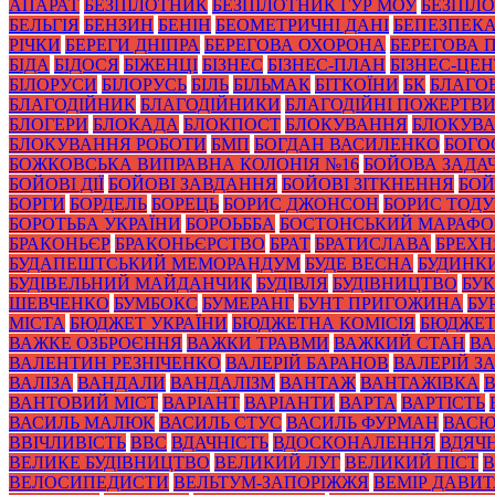
АПАРАТ
БЕЗПІЛОТНИК
БЕЗПІЛОТНИК ГУР МОУ
БЕЗПІЛ
БЕЛЬГІЯ
БЕНЗИН
БЕНІН
БЕОМЕТРИЧНІ ДАНІ
БЕПЕЗПЕК
РІЧКИ
БЕРЕГИ ДНІПРА
БЕРЕГОВА ОХОРОНА
БЕРЕГОВА 
БІДА
БІДОСЯ
БІЖЕНЦІ
БІЗНЕС
БІЗНЕС-ПЛАН
БІЗНЕС-ЦЕН
БІЛОРУСИ
БІЛОРУСЬ
БІЛЬ
БІЛЬМАК
БІТКОЇНИ
БК
БЛАГО
БЛАГОДІЙНИК
БЛАГОДІЙНИКИ
БЛАГОДІЙНІ ПОЖЕРТВ
БЛОГЕРИ
БЛОКАДА
БЛОКПОСТ
БЛОКУВАННЯ
БЛОКУВА
БЛОКУВАННЯ РОБОТИ
БМП
БОГДАН ВАСИЛЕНКО
БОГО
БОЖКОВСЬКА ВИПРАВНА КОЛОНІЯ №16
БОЙОВА ЗАДА
БОЙОВІ ДІЇ
БОЙОВІ ЗАВДАННЯ
БОЙОВІ ЗІТКНЕННЯ
БОЙ
БОРГИ
БОРДЕЛЬ
БОРЕЦЬ
БОРИС ДЖОНСОН
БОРИС ТОД
БОРОТЬБА УКРАЇНИ
БОРОЬББА
БОСТОНСЬКИЙ МАРАФ
БРАКОНЬЄР
БРАКОНЬЄРСТВО
БРАТ
БРАТИСЛАВА
БРЕХН
БУДАПЕШТСЬКИЙ МЕМОРАНДУМ
БУДЕ ВЕСНА
БУДИНК
БУДІВЕЛЬНИЙ МАЙДАНЧИК
БУДІВЛЯ
БУДІВНИЦТВО
БУК
ШЕВЧЕНКО
БУМБОКС
БУМЕРАНГ
БУНТ ПРИГОЖИНА
БУ
МІСТА
БЮДЖЕТ УКРАЇНИ
БЮДЖЕТНА КОМІСІЯ
БЮДЖЕТ
ВАЖКЕ ОЗБРОЄННЯ
ВАЖКИ ТРАВМИ
ВАЖКИЙ СТАН
ВА
ВАЛЕНТИН РЕЗНІЧЕНКО
ВАЛЕРІЙ БАРАНОВ
ВАЛЕРІЙ 
ВАЛІЗА
ВАНДАЛИ
ВАНДАЛІЗМ
ВАНТАЖ
ВАНТАЖІВКА
ВАНТОВИЙ МІСТ
ВАРІАНТ
ВАРІАНТИ
ВАРТА
ВАРТІСТЬ
ВАСИЛЬ МАЛЮК
ВАСИЛЬ СТУС
ВАСИЛЬ ФУРМАН
ВАС
ВВІЧЛИВІСТЬ
ВВС
ВДАЧНІСТЬ
ВДОСКОНАЛЕННЯ
ВДЯЧН
ВЕЛИКЕ БУДІВНИЦТВО
ВЕЛИКИЙ ЛУГ
ВЕЛИКИЙ ПІСТ
В
ВЕЛОСИПЕДИСТИ
ВЕЛЬТУМ-ЗАПОРІЖЖЯ
ВЕМІР ДАВИ