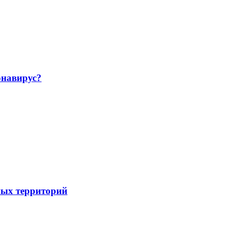
навирус?
ных территорий