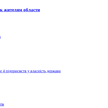
к жителям области
а
е 4 підприємств у власність держави
тів