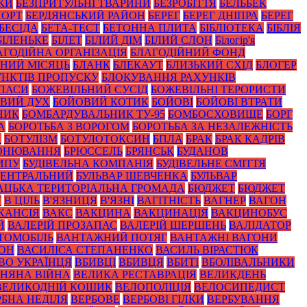
КИ
БЕЗПРИТУЛЬНІ ТВАРИНИ
БЕЗРОБІТТЯ
БЕЛЬБЕК
ПОРТ
БЕРДЯНСЬКИЙ РАЙОН
БЕРЕГ
БЕРЕГ ДНІПРА
БЕРЕГ
БЕСІДА
БЕТА-ТЕСТ
БЕТОННА ПЛИТА
БІБЛІОТЕКА
БІБЛІЯ
БІЛЕНЬКЕ
БІЛЕТ
БІЛИЙ ДІМ
БІЛИЙ СЛОН
Білогір'я
АГОДІЙНА ОРГАНІЗАЦІЯ
БЛАГОДІЙНИЙ ФОНД
НИЙ МІСЯЦЬ
БЛАНК
БЛЕКАУТ
БЛИЗЬКИЙ СХІД
БЛОГЕР
НКТІВ ПРОПУСКУ
БЛОКУВАННЯ РАХУНКІВ
ПАСИ
БОЖЕВІЛЬНИЙ СУСІД
БОЖЕВІЛЬНІ ТЕРОРИСТИ
ВИЙ ДУХ
БОЙОВИЙ КОТИК
БОЙОВІ
БОЙОВІ ВТРАТИ
НИК
БОМБАРДУВАЛЬНИК ТУ-95
БОМБОСХОВИЩЕ
БОРГ
А
БОРОТЬБА З ВОРОГОМ
БОРОТЬБА ЗА НЕЗАЛЕЖНІСТЬ
А
БОТУЛІЗМ
БОТУЛОТОКСИН
БПЛА
БРАК
БРАК КАДРІВ
ОНЮВАННЯ
БРЮССЕЛЬ
БРЯНСЬК
БУДАНОВ
ИПУ
БУДІВЕЛЬНА КОМПАНІЯ
БУДІВЕЛЬНЕ СМІТТЯ
ЦЕНТРАЛЬНИЙ
БУЛЬВАР ШЕВЧЕНКА
БУЛЬВАР
АЦЬКА ТЕРИТОРІАЛЬНА ГРОМАДА
БЮДЖЕТ
БЮДЖЕТ
Т
В ЦІЛЬ
В'ЯЗНИЦЯ
В'ЯЗНІ
ВАГІТНІСТЬ
ВАГНЕР
ВАГОН
КАНСІЯ
ВАКС
ВАКЦИНА
ВАКЦИНАЦІЯ
ВАКЦИНОБУС
Й
ВАЛЕРІЙ ПРОЗАПАС
ВАЛЕРІЙ ШЕРШЕНЬ
ВАЛІДАТОР
ТОМОБІЛЬ
ВАНТАЖНИЙ ПОТЯГ
ВАНТАЖНІ ВАГОНИ
ЙОН
ВАСИЛІСА СТЕПАНЕНКО
ВАСИЛЬ ВІРАСТЮК
ВО УКРАЇНЦЯ
ВБИВЦІ
ВБИВЦЯ
ВБИТІ
ВБОЛІВАЛЬНИКИ
ЗНЯНА ВІЙНА
ВЕЛИКА РЕСТАВРАЦІЯ
ВЕЛИКДЕНЬ
ВЕЛИКОДНІЙ КОШИК
ВЕЛОПОЛІЦІЯ
ВЕЛОСИПЕДИСТ
РБНА НЕДІЛЯ
ВЕРБОВЕ
ВЕРБОВІ ГІЛКИ
ВЕРБУВАННЯ