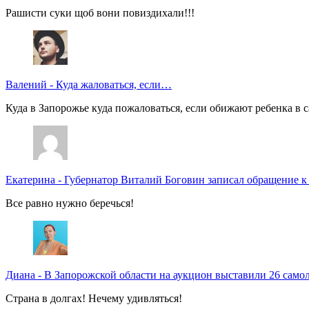
Рашисти суки щоб вони повиздихали!!!
Валений
-
Куда жаловаться, если…
Куда в Запорожье куда пожаловаться, если обижают ребенка в с
Екатерина
-
Губернатор Виталий Боговин записал обращение к
Все равно нужно беречься!
Диана
-
В Запорожской области на аукцион выставили 26 само
Страна в долгах! Нечему удивляться!