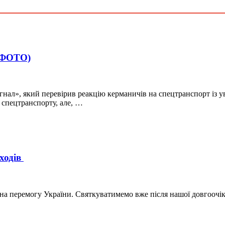
 (ФОТО)
нал», який перевірив реакцію керманичів на спецтранспорт із 
 спецтранспорту, але, …
аходів
 на перемогу України. Святкуватимемо вже після нашої довгооч