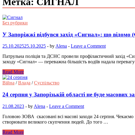
Метка: СИГНАЛ
Без рубрики
У Запоріжжі відбувся захід «Сигнал»: що відомо
25.10.2025
25.10.2025
-
by
Alena
-
Leave a Comment
Патрульна поліція та ДСНС провели профілактичний захід «Сиг
заходу «Сигнал» — переважна більшість водіїв надала перевагу
Read More
Війна
/
Влада
/
Суспільство
24 серпня у Запорізькій області не буде масових з
21.08.2023
-
by
Alena
-
Leave a Comment
Головою ЗОВА скасовані всі масові заходи 24 серпня. Чекаємо
створювати великого скупчення людей. До того …
Read More