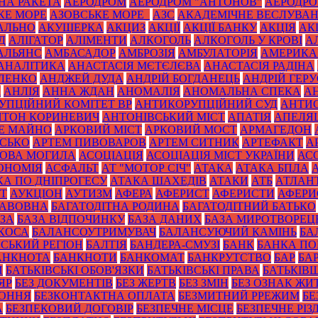
НА РАКЕТА
АЕРОДРОМ
АЕРОДРОМ "АНТОНОВ"
АЕРОДРОМ
КЕ МОРЕ
АЗОВСЬКЕ МОРЕ_
АЗС
АКАДЕМІЧНЕ ВЕСЛУВА
АЛЬНО
АКУШЕРКА
АКЦИЗ
АКЦІЇ
АКЦІЇ БАНКУ
АКЦІЯ
АК
Д
АЛІГАТОР
АЛІМЕНТИ
АЛКОГОЛЬ
АЛКОГОЛЬ У КРОВІ
А
АЛЬЯНС
АМБАСАДОР
АМБРОЗІЯ
АМБУЛАТОРІЯ
АМЕРИКА
АНАЛІТИКА
АНАСТАСІЯ МЄТЄЛЄВА
АНАСТАСІЯ РАДІНА
ЛЕНКО
АНДЖЕЙ ДУДА
АНДРІЙ БОГДАНЕЦЬ
АНДРІЙ ГЕРУ
К
АНЛІЯ
АННА ЖДАН
АНОМАЛІЯ
АНОМАЛЬНА СПЕКА
А
УПЦІЙНИЙ КОМІТЕТ ВР
АНТИКОРУПЦІЙНИЙ СУД
АНТИС
НТОН КОРИНЕВИЧ
АНТОНІВСЬКИЙ МІСТ
АПАТІЯ
АПЕЛЯ
Е МАЙНО
АРКОВИЙ МІСТ
АРКОВИЙ МОСТ
АРМАГЕДОН
ИСЬКО
АРТЕМ ПИВОВАРОВ
АРТЕМ СИТНИК
АРТЕФАКТ
А
ОВА МОГИЛА
АСОЦІАЦІЯ
АСОЦІАЦІЯ МІСТ УКРАЇНИ
АС
ОНОМІЯ
АСФАЛЬТ
АТ "МОТОР СІЧ"
АТАКА
АТАКА БПЛА
КА ПО ДНІПРОГЕСУ
АТАКА ШАХЕДІВ
АТАКИ
АТБ
АТЛАН
ІТ
АУКЦІОН
АУТИЗМ
АФЕРА
АФЕРИСТ
АФЕРИСТИ
АФЕРИ
БАВОВНА
БАГАТОДІТНА РОДИНА
БАГАТОДІТНИЙ БАТЬКО
ЗА
БАЗА ВІДПОЧИНКУ
БАЗА ДАНИХ
БАЗА МИРОТВОРЕЦ
 КОСА
БАЛАНСОУТРИМУВАЧ
БАЛАНСУЮЧИЙ КАМІНЬ
БА
ЙСЬКИЙ РЕГІОН
БАЛТІЯ
БАНДЕРА-СМУЗІ
БАНК
БАНКА П
АНКНОТА
БАНКНОТИ
БАНКОМАТ
БАНКРУТСТВО
БАР
БА
И
БАТЬКІВСЬКІ ОБОВ'ЯЗКИ
БАТЬКІВСЬКІ ПРАВА
БАТЬКІВ
ЯР
БЕЗ ДОКУМЕНТІВ
БЕЗ ЖЕРТВ
БЕЗ ЗМІН
БЕЗ ОЗНАК ЖИ
КОННЯ
БЕЗКОНТАКТНА ОПЛАТА
БЕЗМИТНИЙ РРЕЖИМ
БЕ
А
БЕЗПЕКОВИЙ ДОГОВІР
БЕЗПЕЧНЕ МІСЦЕ
БЕЗПЕЧНЕ РІЗ