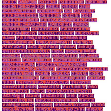
ВАСЮК
ВАТАЖОК
ВАТИКАН
ВАШИНГТОН
ВБИВСТВО
ВБИВСТВО УКРАЇНЦЯ
ВБИВЦІ
ВБИВЦЯ
ВБИТІ
ВБОЛІВАЛЬНИКИ
ВВІЧЛИВІСТЬ
ВВС
ВДАЧНІСТЬ
ВДОСКОНАЛЕННЯ
ВДЯЧНІСТЬ
ВЕДМІДЬ
ВЕЙП
ВЕЛИКА БРИТАНІЯ
ВЕЛИКА ВІТЧИЗНЯНА ВІЙНА
ВЕЛИКА РЕСТАВРАЦІЯ
ВЕЛИКДЕНЬ
ВЕЛИКЕ
БУДІВНИЦТВО
ВЕЛИКИЙ ЛУГ
ВЕЛИКИЙ ПІСТ
ВЕЛИКИЙ ТРИЗУБ
ВЕЛИКОБРИТАНІЯ
ВЕЛИКОДНІ
СВЯТА
ВЕЛИКОДНІЙ КОШИК
ВЕЛОПОЛІЦІЯ
ВЕЛОСИПЕДИСТ
ВЕЛОСИПЕДИСТИ
ВЕЛЬТУМ-
ЗАПОРІЖЖЯ
ВЕМІР ДАВИТЯН
ВЕНЕРА
ВЕНЕЦІЯ
ВЕНТИЛЯЦІЙНА ШАХТА
ВЕРБА
ВЕРБНА НЕДІЛЯ
ВЕРБОВЕ
ВЕРБОВІ ГІЛКИ
ВЕРБУВАННЯ
ВЕРЕСЕНЬ
ВЕРТОЛІТ
ВЕРХНЯ ТЕРСА
ВЕРХОВЕНСТВО ЗАКОНУ
ВЕРХОВНА РАДА
ВЕРХОВНА РАДА УКРАЇНИ
ВЕРХОВНА РАДА УКРАЇНИ_
ВЕРХОВНИЙ СУД УКРАЇНИ
ВЕРШИНА ГОРИ
ВЕСЕЛЕ
ВЕСЕЛКА
ВЕСІЛЛЯ
ВЕСНА
ВЕСНЯНА ПОГОДА
ВЕСНЯНЕ РІВНОДЕННЯ
ВЕТЕРАН
ВІЙНИ
ВЕТЕРАН ПРО. ЗАПОРІЖЖЯ
ВЕТЕРАНИ
ВЕТЕРАНИ ВІЙНИ
ВЕТЕРИНАР
ВЕТКЛІНІКА
ВЕТО
ВЕТПАСПОРТ
ВЕЧЕРЯ
ВЖАНУВАННЯ ПАМ'ЯТІ
ВЗАЇМОДІЯ
ВЗУТТЯ
ВИБАЧЕННЯ
ВИБІР
ВИБОРИ
ВИБОРИ НА ТОТ
ВИБОРИ ПРЕЗИДЕНТА
ВИБОРИ
ПРЕЗИДЕНТА РФ
ВИБОРЦІ
ВИБОРЧА КОМІСІЯ
ВИБУХ
ВИБУХ ГРАНАТИ
ВИБУХ ОБСТРІЛ УКРАЇНИ
ВИБУХ У