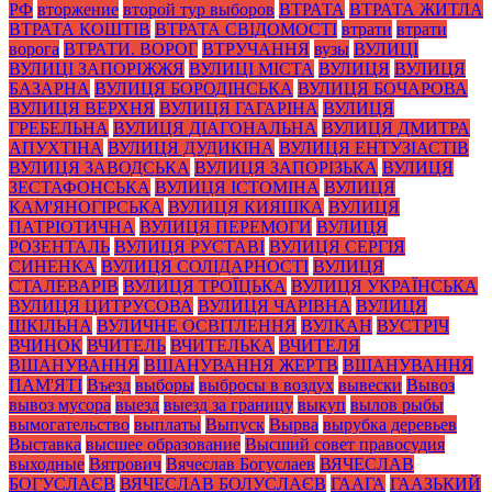
РФ
вторжение
второй тур выборов
ВТРАТА
ВТРАТА ЖИТЛА
ВТРАТА КОШТІВ
ВТРАТА СВІДОМОСТІ
втрати
втрати
ворога
ВТРАТИ. ВОРОГ
ВТРУЧАННЯ
вузы
ВУЛИЦІ
ВУЛИЦІ ЗАПОРІЖЖЯ
ВУЛИЦІ МІСТА
ВУЛИЦЯ
ВУЛИЦЯ
БАЗАРНА
ВУЛИЦЯ БОРОДІНСЬКА
ВУЛИЦЯ БОЧАРОВА
ВУЛИЦЯ ВЕРХНЯ
ВУЛИЦЯ ГАГАРІНА
ВУЛИЦЯ
ГРЕБЕЛЬНА
ВУЛИЦЯ ДІАГОНАЛЬНА
ВУЛИЦЯ ДМИТРА
АПУХТІНА
ВУЛИЦЯ ДУДИКІНА
ВУЛИЦЯ ЕНТУЗІАСТІВ
ВУЛИЦЯ ЗАВОДСЬКА
ВУЛИЦЯ ЗАПОРІЗЬКА
ВУЛИЦЯ
ЗЕСТАФОНСЬКА
ВУЛИЦЯ ІСТОМІНА
ВУЛИЦЯ
КАМ'ЯНОГІРСЬКА
ВУЛИЦЯ КИЯШКА
ВУЛИЦЯ
ПАТРІОТИЧНА
ВУЛИЦЯ ПЕРЕМОГИ
ВУЛИЦЯ
РОЗЕНТАЛЬ
ВУЛИЦЯ РУСТАВІ
ВУЛИЦЯ СЕРГІЯ
СИНЕНКА
ВУЛИЦЯ СОЛІДАРНОСТІ
ВУЛИЦЯ
СТАЛЕВАРІВ
ВУЛИЦЯ ТРОЇЦЬКА
ВУЛИЦЯ УКРАЇНСЬКА
ВУЛИЦЯ ЦИТРУСОВА
ВУЛИЦЯ ЧАРІВНА
ВУЛИЦЯ
ШКІЛЬНА
ВУЛИЧНЕ ОСВІТЛЕННЯ
ВУЛКАН
ВУСТРІЧ
ВЧИНОК
ВЧИТЕЛЬ
ВЧИТЕЛЬКА
ВЧИТЕЛЯ
ВШАНУВАННЯ
ВШАНУВАННЯ ЖЕРТВ
ВШАНУВАННЯ
ПАМ'ЯТІ
Въезд
выборы
выбросы в воздух
вывески
Вывоз
вывоз мусора
выезд
выезд за границу
выкуп
вылов рыбы
вымогательство
выплаты
Выпуск
Вырва
вырубка деревьев
Выставка
высшее образование
Высший совет правосудия
выходные
Вятрович
Вячеслав Богуслаев
ВЯЧЕСЛАВ
БОГУСЛАЄВ
ВЯЧЕСЛАВ БОЛУСЛАЄВ
ГААГА
ГААЗЬКИЙ