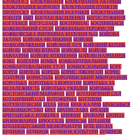
БЛОКПОСТ
БЛОКУВАННЯ
БЛОКУВАННЯ АКТИВІВ
БЛОКУВАННЯ КОРДОНУ
БЛОКУВАННЯ ПУНКТІВ
ПРОПУСКУ
БЛОКУВАННЯ РАХУНКІВ
БЛОКУВАННЯ
РОБОТИ
БМП
БОГДАН ВАСИЛЕНКО
БОГОСЛУЖІННЯ
БОГУЛАЄВ
БОГУСЛАЄВ
БОЄПРИПАС
БОЄПРИПАСИ
БОЖЕВІЛЬНИЙ СУСІД
БОЖЕВІЛЬНІ ТЕРОРИСТИ
БОЖКОВСЬКА ВИПРАВНА КОЛОНІЯ №16
БОЙОВА
ЗАДАЧА
БОЙОВА МЕДИКИНЯ
БОЙОВЕ
РОЗПОРЯДЖЕННЯ
БОЙОВИЙ ДУХ
БОЙОВИЙ КОТИК
БОЙОВІ
БОЙОВІ ВТРАТИ
БОЙОВІ ДІЇ
БОЙОВІ
ЗАВДАННЯ
БОЙОВІ ЗІТКНЕННЯ
БОЙОВІ НАВЧАННЯ
БОКС
БОЛГАРІЯ
БОМБА
БОМБАРДУВАЛЬНИК
БОМБАРДУВАЛЬНИК ТУ-95
БОМБОСХОВИЩЕ
БОРГ
БОРГИ
БОРДЕЛЬ
БОРЕЦЬ
БОРИС ДЖОНСОН
БОРИС
ТОДУРОВ
БОРИСПІЛЬ
БОРОДИНСЬКИЙ МІКРОРАЙОН
БОРОТЬБА
БОРОТЬБА З ВОРОГОМ
БОРОТЬБА ЗА
НЕЗАЛЕЖНІСТЬ
БОРОТЬБА УКРАЇНИ
БОРОЬББА
БОСТОНСЬКИЙ МАРАФОН
БОТ
БОТАНИЧНИЙ САД
БОТАНІЧНИЙ САД
БОТОФЕРМА
БОТУЛІЗМ
БОТУЛОТОКСИН
БПЛА
БРАК
БРАК КАДРІВ
БРАКОНЬЄР
БРАКОНЬЄРСТВО
БРАТ
БРАТИСЛАВА
БРЕХНЯ
БРИТАНСЬКА РОЗВІДКА
БРИФІНГ
БРОВАРИ
БРОНЗА
БРОНЮВАННЯ
БРЮССЕЛЬ
БРЯНСЬК
БУДАНОВ
БУДАПЕШТСЬКИЙ МЕМОРАНДУМ
БУДЕ ВЕСНА
БУДИНКИ
БУДИНОК
БУДИНОК КУЛЬТУРИ
БУДИНОК