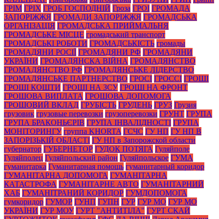
ГРІМ
ГРІХ
ГРОБ ГОСПОДНІЙ
Гроза
ГРОІ
ГРОМАДА
ЗАПОРІЖЖЯ
ГРОМАДИ ЗАПОРІЖЖЯ
ГРОМАДСЬКА
ОРГАНІЗАЦІЯ
ГРОМАДСЬКА ПРИЙМАЛЬНЯ
ГРОМАДСЬКЕ МІСЦЕ
громадський транспорт
ГРОМАДСЬКІ РОБОТИ
ГРОМАДСЬКІСТЬ
громады
ГРОМАДЯНИ РОСІЇ
ГРОМАДЯНИ РФ
ГРОМАДЯНИ
УКРАЇНИ
ГРОМАДЯНСКА ВІЙНА
ГРОМАДЯНСТВО
ГРОМАДЯНСТВО РФ
ГРОМАДЯНСЬКЕ ЛІДЕРСТВО
ГРОМАДЯНСЬКЕ ПАРТНЕРСТВО
ГРОСІ
ГРОССІ
ГРОШІ
ГРОШІ КОШТИ
ГРОШІ НА ЗСУ
ГРОШІ НА ФРОНТ
ГРОШОВА ВИПЛАТА
ГРОШОВА ДОПОМОГА
ГРОШОВИЙ ВКЛАД
ГРУБІСТЬ
ГРУДЕНЬ
ГРУЗ
Грузия
грузовик
грузовые перевозки
грузоперевозки
ГРУНТ
ГРУПА
ГРУПА БРАКОНЬЄРІВ
ГРУПА ІНВАЛІДНОСТІ
ГРУПА
МОНІТОРИНГУ
группа KHORTA
ГСЧС
ГУ НП
ГУ НП В
ЗАПОРІЗЬКІЙ ОБЛАСТІ
ГУ НП в Запорожской области
губернатор
ГУБЕРНЕТОР
ГУДОК ПОТЯГА
Гуляйполе
Гуляйполец
Гуляйпольский район
Гуляйпольское
ГУМА
гуманитарка
Гуманитарная помощь
гуманитарный коридор
ГУМАНІТАРНА ДОПОМОГА
ГУМАНІТАРНА
КАТАСТРОФА
ГУМАНІТАРНЕ АВТО
ГУМАНІТАРНИЙ
ХАБ
ГУМАНІТРАНИЙ КОРИДОР
ГУМДОПОМОГА
гумкоридор
ГУМОР
ГУНП
ГУПН
ГУР
ГУР МО
ГУР МО
УКРАЇНИ
ГУР МОУ
ГУРТ "АНТИТІЛА"
ГУРТ СКАЙ