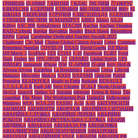
ГРИВЕНЬ
65 ОМБР
7 КВІТНЯ
7 КЛАС
700 ДНІВ
77 ОКРУГ
8 ВЕРЕСНЯ
8 СЕРПНЯ
8 ТРАВНЯ
800 ДНІВ ВІЙНИ
800+
81
ШКОЛА
9 БЕРЕЗНЯ
9 ГРУДНЯ
9 ЛИСТОПАДА
9 СЕРПНЯ
9 ТРАВНЯ
900 ДНІВ
96 МАРШРУТ
ABBA
Akıncı
AS-24
Killjoy
ASC 890
AstraZeneca
ATACMS
Auchan
Auchan Україна
BAD-2 robotic
Baykar
Bayraktar
Beatles
Black Нawk
Bloomberg
BMW
Caesar
Cambridge Dedicated Teacher Awards 2025
Challenger
City Mall
Clinton Global Citizen Award
Cobra
Common
Reporting Standart
COVID-19
DAAD
David Guetta
DJI Mavic
DJI Mavic 3
EcoFlow
EES
ETIAS
F-16
Facebook
FLiRT
Food
Train
Forbes
fpv
FPV-ДРОН
G7
GEPARD
Global Spirits
GPS
HIMARS
Instagram
iPhone
ISW
IT-АРМІЯ
IT-збій
Jerry Heil &
Alyona Alyona
Kızılelma
La Repubblica
Leopard
Lexus
Lifecell
Makarov
Mercedes
Mаil.гu
NASA
NASAMS
Omicron
Patriot
Poseidon
READOVKA
Ready to Fight
Reikartz
RENAULT
S.T.A.L.K.E.R
Saab 340
Save Ukraine
SCALP
Skoda Octavia
SkyUp
SpaceX
Stalker 5.0
Starship
telegram
Teresa & Maria
The
Guardian
The Times
The Washington Post
United24
Volkswagen
Windows
WOG
WTA 250
YASNO
А-50
А-95
АБІТУРІЄНТИ
АБОНЕНТ
АБОНЕНТИ
АБОРДАЖ
АВАРІЙНА СИТУАЦІЯ
АВАРІЙНА СЛУЖБА
АВАРІЙНІ ДЕРЕВА
АВАРІЙНІ
РОБОТИ
АВАРІЙНО-РЯТУВАЛЬНА СЛУЖБА
АВАРІЯ
АВДІЇВКА
АВІАБАЗА
АВІАБАЗА РФ
АВІАБОМБА
АВІАДВИГУНИ
АВІАСПОЛУЧЕННЯ
АВІАТРОЩА
АВІАУДАР
АВІАЦІЙНИЙ УДАР
АВІАЦІЯ
АВІАЦІЯ РФ