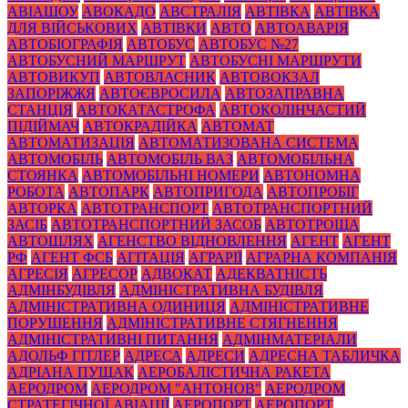
АВІАШОУ
АВОКАДО
АВСТРАЛІЯ
АВТІВКА
АВТІВКА
ДЛЯ ВІЙСЬКОВИХ
АВТІВКИ
АВТО
АВТОАВАРІЯ
АВТОБІОГРАФІЯ
АВТОБУС
АВТОБУС №27
АВТОБУСНИЙ МАРШРУТ
АВТОБУСНІ МАРШРУТИ
АВТОВИКУП
АВТОВЛАСНИК
АВТОВОКЗАЛ
ЗАПОРІЖЖЯ
АВТОЄВРОСИЛА
АВТОЗАПРАВНА
СТАНЦІЯ
АВТОКАТАСТРОФА
АВТОКОЛІНЧАСТИЙ
ПІДІЙМАЧ
АВТОКРАДІЙКА
АВТОМАТ
АВТОМАТИЗАЦІЯ
АВТОМАТИЗОВАНА СИСТЕМА
АВТОМОБІЛЬ
АВТОМОБІЛЬ ВАЗ
АВТОМОБІЛЬНА
СТОЯНКА
АВТОМОБІЛЬНІ НОМЕРИ
АВТОНОМНА
РОБОТА
АВТОПАРК
АВТОПРИГОДА
АВТОПРОБІГ
АВТОРКА
АВТОТРАНСПОРТ
АВТОТРАНСПОРТНИЙ
ЗАСІБ
АВТОТРАНСПОРТНИЙ ЗАСОБ
АВТОТРОЩА
АВТОШЛЯХ
АГЕНСТВО ВІДНОВЛЕННЯ
АГЕНТ
АГЕНТ
РФ
АГЕНТ ФСБ
АГІТАЦІЯ
АГРАРІЇ
АГРАРНА КОМПАНІЯ
АГРЕСІЯ
АГРЕСОР
АДВОКАТ
АДЕКВАТНІСТЬ
АДМІНБУДІВЛЯ
АДМІНІСТРАТИВНА БУДІВЛЯ
АДМІНІСТРАТИВНА ОДИНИЦЯ
АДМІНІСТРАТИВНЕ
ПОРУШЕННЯ
АДМІНІСТРАТИВНЕ СТЯГНЕННЯ
АДМІНІСТРАТИВНІ ПИТАННЯ
АДМІНМАТЕРІАЛИ
АДОЛЬФ ГІТЛЕР
АДРЕСА
АДРЕСИ
АДРЕСНА ТАБЛИЧКА
АДРІАНА ПУЩАК
АЕРОБАЛІСТИЧНА РАКЕТА
АЕРОДРОМ
АЕРОДРОМ "АНТОНОВ"
АЕРОДРОМ
СТРАТЕГІЧНОЇ АВІАЦІЇ
АЕРОПОРТ
АЕРОПОРТ