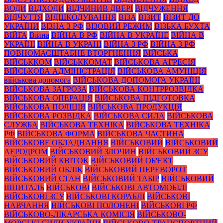
ВОДИ
ВІДХОДИ
ВІДЧИНИВ ДВЕРІ
ВІДЧУЖЕННЯ
ВІДЧУТТЯ
ВІДШКОДУВАННЯ
ВІЗА
ВІЗИТ
ВІЗИТ ДО
УКРАЇНИ
ВІЗНА З РФ
ВІЗОВИЙ РЕЖИМ
ВІЗЬКА БУХТА
ВІЙГА
Війна
ВІЙНА В РФ
ВІЙНА В УКРАЇНЕ
ВІЙНА В
УКРАЇНІ
ВІЙНА В УКРАНІ
ВІЙНА З РФ
ВІЙНА З РФ
ПОВНОМАСШТАБНЕ ВТОРГНЕННЯ
ВІЙСЬКА
ВІЙСЬККОМ
ВІЙСЬККОМАТ
ВІЙСЬКОВА АГРЕСІЯ
ВІЙСЬКОВА АДМІНІСТРАЦІЯ
ВІЙСЬКОВА АМУНІЦІЯ
військова допомога
ВІЙСЬКОВА ДОПОМОГА УКРАЇНІ
ВІЙСЬКОВА ЗАГРОЗА
ВІЙСЬКОВА КОНТРРОЗВІДКА
ВІЙСЬКОВА ОПЕРАЦІЯ
ВІЙСЬКОВА ПІДГОТОВКА
ВІЙСЬКОВА ПОЛІЦІЯ
ВІЙСЬКОВА ПРОДУКЦІЯ
ВІЙСЬКОВА РОЗВІДКА
ВІЙСЬКОВА СИЛА
ВІЙСЬКОВА
СЛУЖБА
ВІЙСЬКОВА ТЕХНІКА
ВІЙСЬКОВА ТЕХНІКА
РФ
ВІЙСЬКОВА ФОРМА
ВІЙСЬКОВА ЧАСТИНА
ВІЙСЬКОВЕ ОБЛАДНАННЯ
ВІЙСЬКОВИЙ
ВІЙСЬКОВИЙ
АЕРОДРОМ
ВІЙСЬКОВИЙ ЗЛОЧИН
ВІЙСЬКОВИЙ ЗСУ
ВІЙСЬКОВИЙ КВІТОК
ВІЙСЬКОВИЙ ОБ'ЄКТ
ВІЙСЬКОВИЙ ОБЛІК
ВІЙСЬКОВИЙ ПЕРЕВОРОТ
ВІЙСЬКОВИЙ СТАН
ВІЙСЬКОВИЙ ТАБІР
ВІЙСЬКОВИЙ
ШПИТАЛЬ
ВІЙСЬКОВІ
ВІЙСЬКОВІ АВТОМОБІЛІ
ВІЙСЬКОВІ ЗСУ
ВІЙСЬКОВІ КОРАБЛІ
ВІЙСЬКОВІ
НАВЧАННЯ
ВІЙСЬКОВІ ПОЛОНЕНІ
ВІЙСЬКОВІ РФ
ВІЙСЬКОВО-ЛІКАРСЬКА КОМІСІЯ
ВІЙСЬКОВО-