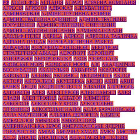
РФ
АГЕНТ ФСБ
АГІТАЦІЯ
АГРАРІЇ
АГРАРНА КОМПАНІЯ
АГРЕСІЯ
АГРЕСОР
АДВОКАТ
АДЕКВАТНІСТЬ
АДМІНБУДІВЛЯ
АДМІНІСТРАТИВНА БУДІВЛЯ
АДМІНІСТРАТИВНА ОДИНИЦЯ
АДМІНІСТРАТИВНЕ
ПОРУШЕННЯ
АДМІНІСТРАТИВНЕ СТЯГНЕННЯ
АДМІНІСТРАТИВНІ ПИТАННЯ
АДМІНМАТЕРІАЛИ
АДОЛЬФ ГІТЛЕР
АДРЕСА
АДРЕСИ
АДРЕСНА ТАБЛИЧКА
АДРІАНА ПУЩАК
АЕРОБАЛІСТИЧНА РАКЕТА
АЕРОДРОМ
АЕРОДРОМ "АНТОНОВ"
АЕРОДРОМ
СТРАТЕГІЧНОЇ АВІАЦІЇ
АЕРОПОРТ
АЕРОПОРТ
ЗАПОРІЖЖЯ
АЕРОРОЗВІДКА
АЗОВ
АЗОВСТАЛЬ
АЗОВСЬКЕ МОРЕ
АЗОВСЬКЕ МОРЕ_
АЗС
АКАДЕМІЧНЕ
ВЕСЛУВАННЯ
АКАПУЛЬКО
АКВАРІУМ
АКВАТОРІЯ
АКРОБАТИ
АКТИВИ
АКТИВІСТ
АКТИВНІСТЬ
АКТОР
АКТОРИ
АКТУАЛЬНО
АКУШЕРКА
АКЦИЗ
АКЦІЇ
АКЦІЇ
БАНКУ
АКЦІЯ
АКЦІЯ ПРОТЕСТУ
АЛБАНІЯ
АЛГОКОЛЬ
АЛГОРИТМ
АЛЕЯ
АЛЕЯ ГЕРОЇВ
АЛЕЯ ПАМ'ЯТІ
АЛЕЯ
СЛАВИ
АЛЕЯ ТРОЯНД
АЛІГАТОР
АЛІМЕНТИ
АЛКОГОЛЬ
АЛКОГОЛЬ У КРОВІ
АЛКОГОЛЬНЕ
СП'ЯНІННЯ
АЛКОГОЛЬНІ НАПОЇ
АЛЛА БАРАНОВСЬКА
АЛЛА МАРТИНЮК
АЛЬБІНА ДЕРЮГІНА
АЛЬЯНС
АМБАСАДОР
АМБРОЗІЯ
АМБУЛАТОРІЯ
АМЕРИКАНСЬКА ЗБРОЯ
АМЕРИКАНСЬКЕ ЯДЕРНЕ
ТОВАРИСТВО
АМІАК
АМІАЧНА ХМАРА
АМКУ
АМСТОР
АН-72
АНАЛІЗ
АНАЛІТИКА
АНАСТАСІЯ МЄТЄЛЄВА