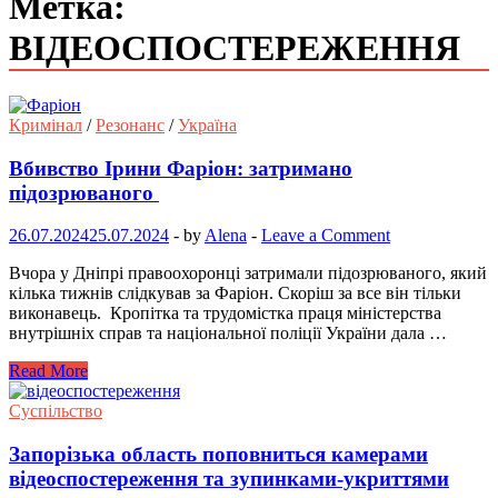
Метка:
ВІДЕОСПОСТЕРЕЖЕННЯ
Кримінал
/
Резонанс
/
Україна
Вбивство Ірини Фаріон: затримано
підозрюваного
26.07.2024
25.07.2024
-
by
Alena
-
Leave a Comment
Вчора у Дніпрі правоохоронці затримали підозрюваного, який
кілька тижнів слідкував за Фаріон. Скоріш за все він тільки
виконавець. Кропітка та трудомістка праця міністерства
внутрішніх справ та національної поліції України дала …
Read More
Суспільство
Запорізька область поповниться камерами
відеоспостереження та зупинками-укриттями