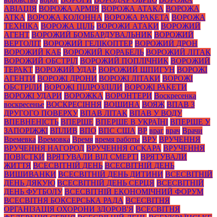
АВІАЦІЯ
ВОРОЖА АРМІЯ
ВОРОЖА АТАКА
ВОРОЖА
АТКА
ВОРОЖА КОЛОННА
ВОРОЖА РАКЕТА
ВОРОЖА
ТЕХНІКА
ВОРОЖА ЦІЛЬ
ВОРОЖИ АТАКИ
ВОРОЖИЙ
АГЕНТ
ВОРОЖИЙ БОМБАРДУВАЛЬНИК
ВОРОЖИЙ
ВЕРТОЛІТ
ВОРОЖИЙ ГЕЛІКОПТЕР
ВОРОЖИЙ ДРОН
ВОРОЖИЙ КАБ
ВОРОЖИЙ КОРАБЕЛЬ
ВОРОЖИЙ ЛІТАК
ВОРОЖИЙ ОБСТРІЛ
ВОРОЖИЙ ПОПЛІЧНИК
ВОРОЖИЙ
ТЕРАКТ
ВОРОЖИЙ УДАР
ВОРОЖИЙ ШПИГУН
ВОРОЖІ
АГЕНТИ
ВОРОЖІ ДРОНИ
ВОРОЖІ ЛІТАКИ
ВОРОЖІ
ОБСТРІЛИ
ВОРОЖІ ПІДРОЗДІЛИ
ВОРОЖІ РАКЕТИ
ВОРОЖІ УДАРИ
ВОРОЖКА
ВОРОНТЕРИ
Воскресенка
воскресенье
ВОСКРЕСІННЯ
ВОЩИНА
ВОЯЖ
ВПАВ З
ДРУГОГО ПОВЕРХУ
ВПАВ ЛІТАК
ВПАВ У ВОДУ
ВПЕВНЕНІСТЬ
ВПЕРШЕ
ВПЕРШЕ В УКРАЇНІ
ВПЕРШЕ У
ЗАПОРІЖЖІ
ВПЛИВ
ВПО
ВПС США
ВР
враг
врач
Врачи
Времевка
Времовка
Время
время работы
ВРУ
ВРУЧЕННЯ
ВРУЧЕННЯ НАГОРОД
ВРУЧЕННЯ ОСКАРА
ВРУЧЕННЯ
ПОВІСТКИ
ВРЯТУВАЛИ ВІД СМЕРТІ
ВРЯТУВАЛИ
ЖИТТЯ
ВСЕСВІТНІЙ ДЕНЬ
ВСЕСВІТНІЙ ДЕНЬ
ВИШИВАНКИ
ВСЕСВІТНІЙ ДЕНЬ ДИТИНИ
ВСЕСВІТНІЙ
ДЕНЬ ДЯКУЮ
ВСЕСВІТНІЙ ДЕНЬ СЕРЦЯ
ВСЕСВІТНІЙ
ДЕНЬ ФУТБОЛУ
ВСЕСВІТНІЙ ЕКОНОМІЧНИЙ ФОРУМ
ВСЕСВІТНЯ БОКСЕРСЬКА РАДА
ВСЕСВІТНЯ
ОРГАНІЗАЦІЯ ОХОРОНИ ЗДОРОВ'Я
ВСЕСВІТНЯ