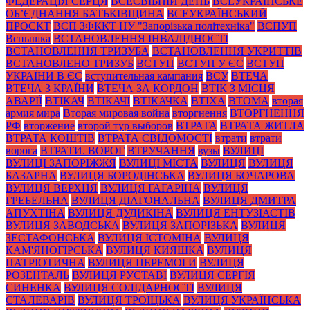
ФЕДЕРАЦІЯ СЕРЦЯ
ВСЕСВІЬНІЙ ДЕНЬ
ВСЕУКРАЇНСЬКЕ
ОБ’ЄДНАННЯ БАТЬКІВЩИНА
ВСЕУКРАЇНСЬКИЙ
ПРОЄКТ
ВСП ЗФККТ НУ "Запорізька політехніка"
ВСПУП
Вспышка
ВСТАНОВЛЕННЯ ІНВАЛІДНОСТІ
ВСТАНОВЛЕННЯ ТРИЗУБА
ВСТАНОВЛЕННЯ УКРИТТІВ
ВСТАНОВЛЕНО ТРИЗУБ
ВСТУП
ВСТУП У ЄС
ВСТУП
УКРАЇНИ В ЄС
вступительная кампания
ВСУ
ВТЕЧА
ВТЕЧА З КРАЇНИ
ВТЕЧА ЗА КОРДОН
ВТІК З МІСЦЯ
АВАРІЇ
ВТІКАЧ
ВТІКАЧІ
ВТІКАЧКА
ВТІХА
ВТОМА
вторая
армия мира
Вторая мировая война
вторгнення
ВТОРГНЕННЯ
РФ
вторжение
второй тур выборов
ВТРАТА
ВТРАТА ЖИТЛА
ВТРАТА КОШТІВ
ВТРАТА СВІДОМОСТІ
втрати
втрати
ворога
ВТРАТИ. ВОРОГ
ВТРУЧАННЯ
вузы
ВУЛИЦІ
ВУЛИЦІ ЗАПОРІЖЖЯ
ВУЛИЦІ МІСТА
ВУЛИЦЯ
ВУЛИЦЯ
БАЗАРНА
ВУЛИЦЯ БОРОДІНСЬКА
ВУЛИЦЯ БОЧАРОВА
ВУЛИЦЯ ВЕРХНЯ
ВУЛИЦЯ ГАГАРІНА
ВУЛИЦЯ
ГРЕБЕЛЬНА
ВУЛИЦЯ ДІАГОНАЛЬНА
ВУЛИЦЯ ДМИТРА
АПУХТІНА
ВУЛИЦЯ ДУДИКІНА
ВУЛИЦЯ ЕНТУЗІАСТІВ
ВУЛИЦЯ ЗАВОДСЬКА
ВУЛИЦЯ ЗАПОРІЗЬКА
ВУЛИЦЯ
ЗЕСТАФОНСЬКА
ВУЛИЦЯ ІСТОМІНА
ВУЛИЦЯ
КАМ'ЯНОГІРСЬКА
ВУЛИЦЯ КИЯШКА
ВУЛИЦЯ
ПАТРІОТИЧНА
ВУЛИЦЯ ПЕРЕМОГИ
ВУЛИЦЯ
РОЗЕНТАЛЬ
ВУЛИЦЯ РУСТАВІ
ВУЛИЦЯ СЕРГІЯ
СИНЕНКА
ВУЛИЦЯ СОЛІДАРНОСТІ
ВУЛИЦЯ
СТАЛЕВАРІВ
ВУЛИЦЯ ТРОЇЦЬКА
ВУЛИЦЯ УКРАЇНСЬКА