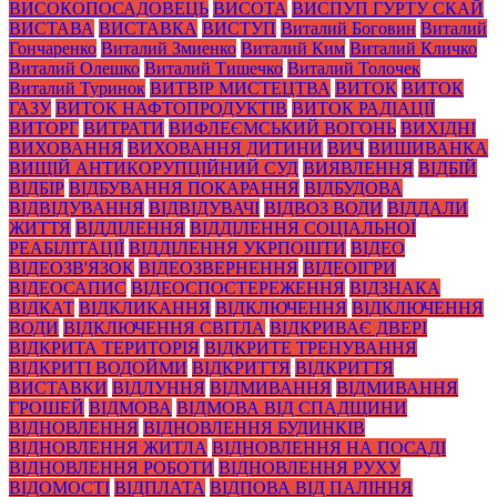
ВИСОКОПОСАДОВЕЦЬ
ВИСОТА
ВИСПУП ГУРТУ СКАЙ
ВИСТАВА
ВИСТАВКА
ВИСТУП
Виталий Боговин
Виталий
Гончаренко
Виталий Змиенко
Виталий Ким
Виталий Кличко
Виталий Олешко
Виталий Тишечко
Виталий Толочек
Виталий Туринок
ВИТВІР МИСТЕЦТВА
ВИТОК
ВИТОК
ГАЗУ
ВИТОК НАФТОПРОДУКТІВ
ВИТОК РАДІАЦІЇ
ВИТОРГ
ВИТРАТИ
ВИФЛЕЄМСЬКИЙ ВОГОНЬ
ВИХІДНІ
ВИХОВАННЯ
ВИХОВАННЯ ДИТИНИ
ВИЧ
ВИШИВАНКА
ВИЩІЙ АНТИКОРУПЦІЙНИЙ СУД
ВИЯВЛЕННЯ
ВІДБІЙ
ВІДБІР
ВІДБУВАННЯ ПОКАРАННЯ
ВІДБУДОВА
ВІДВІДУВАННЯ
ВІДВІДУВАЧІ
ВІДВОЗ ВОДИ
ВІДДАЛИ
ЖИТТЯ
ВІДДІЛЕННЯ
ВІДДІЛЕННЯ СОЦІАЛЬНОЇ
РЕАБІЛІТАЦІЇ
ВІДДІЛЕННЯ УКРПОШТИ
ВІДЕО
ВІДЕОЗВ'ЯЗОК
ВІДЕОЗВЕРНЕННЯ
ВІДЕОІГРИ
ВІДЕОСАПИС
ВІДЕОСПОСТЕРЕЖЕННЯ
ВІДЗНАКА
ВІДКАТ
ВІДКЛИКАННЯ
ВІДКЛЮЧЕННЯ
ВІДКЛЮЧЕННЯ
ВОДИ
ВІДКЛЮЧЕННЯ СВІТЛА
ВІДКРИВАЄ ДВЕРІ
ВІДКРИТА ТЕРИТОРІЯ
ВІДКРИТЕ ТРЕНУВАННЯ
ВІДКРИТІ ВОДОЙМИ
ВІДКРИТТЯ
ВІДКРИТТЯ
ВИСТАВКИ
ВІДЛУННЯ
ВІДМИВАННЯ
ВІДМИВАННЯ
ГРОШЕЙ
ВІДМОВА
ВІДМОВА ВІД СПАДЩИНИ
ВІДНОВЛЕННЯ
ВІДНОВЛЕННЯ БУДИНКІВ
ВІДНОВЛЕННЯ ЖИТЛА
ВІДНОВЛЕННЯ НА ПОСАДІ
ВІДНОВЛЕННЯ РОБОТИ
ВІДНОВЛЕННЯ РУХУ
ВІДОМОСТІ
ВІДПЛАТА
ВІДПОВА ВІД ПАЛІННЯ