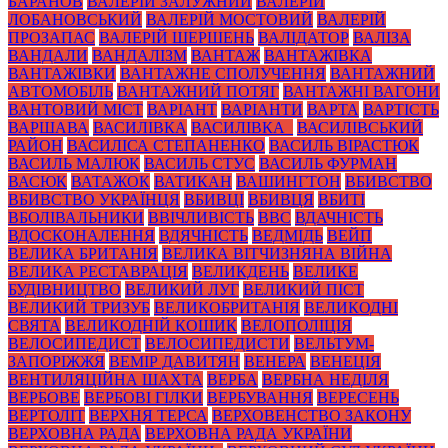
БАРАНОВ
ВАЛЕРІЙ ЗАЛУЖНИЙ
ВАЛЕРІЙ
ЛОБАНОВСЬКИЙ
ВАЛЕРІЙ МОСТОВИЙ
ВАЛЕРІЙ
ПРОЗАПАС
ВАЛЕРІЙ ШЕРШЕНЬ
ВАЛІДАТОР
ВАЛІЗА
ВАНДАЛИ
ВАНДАЛІЗМ
ВАНТАЖ
ВАНТАЖІВКА
ВАНТАЖІВКИ
ВАНТАЖНЕ СПОЛУЧЕННЯ
ВАНТАЖНИЙ
АВТОМОБІЛЬ
ВАНТАЖНИЙ ПОТЯГ
ВАНТАЖНІ ВАГОНИ
ВАНТОВИЙ МІСТ
ВАРІАНТ
ВАРІАНТИ
ВАРТА
ВАРТІСТЬ
ВАРШАВА
ВАСИЛІВКА
ВАСИЛІВКА_
ВАСИЛІВСЬКИЙ
РАЙОН
ВАСИЛІСА СТЕПАНЕНКО
ВАСИЛЬ ВІРАСТЮК
ВАСИЛЬ МАЛЮК
ВАСИЛЬ СТУС
ВАСИЛЬ ФУРМАН
ВАСЮК
ВАТАЖОК
ВАТИКАН
ВАШИНГТОН
ВБИВСТВО
ВБИВСТВО УКРАЇНЦЯ
ВБИВЦІ
ВБИВЦЯ
ВБИТІ
ВБОЛІВАЛЬНИКИ
ВВІЧЛИВІСТЬ
ВВС
ВДАЧНІСТЬ
ВДОСКОНАЛЕННЯ
ВДЯЧНІСТЬ
ВЕДМІДЬ
ВЕЙП
ВЕЛИКА БРИТАНІЯ
ВЕЛИКА ВІТЧИЗНЯНА ВІЙНА
ВЕЛИКА РЕСТАВРАЦІЯ
ВЕЛИКДЕНЬ
ВЕЛИКЕ
БУДІВНИЦТВО
ВЕЛИКИЙ ЛУГ
ВЕЛИКИЙ ПІСТ
ВЕЛИКИЙ ТРИЗУБ
ВЕЛИКОБРИТАНІЯ
ВЕЛИКОДНІ
СВЯТА
ВЕЛИКОДНІЙ КОШИК
ВЕЛОПОЛІЦІЯ
ВЕЛОСИПЕДИСТ
ВЕЛОСИПЕДИСТИ
ВЕЛЬТУМ-
ЗАПОРІЖЖЯ
ВЕМІР ДАВИТЯН
ВЕНЕРА
ВЕНЕЦІЯ
ВЕНТИЛЯЦІЙНА ШАХТА
ВЕРБА
ВЕРБНА НЕДІЛЯ
ВЕРБОВЕ
ВЕРБОВІ ГІЛКИ
ВЕРБУВАННЯ
ВЕРЕСЕНЬ
ВЕРТОЛІТ
ВЕРХНЯ ТЕРСА
ВЕРХОВЕНСТВО ЗАКОНУ
ВЕРХОВНА РАДА
ВЕРХОВНА РАДА УКРАЇНИ