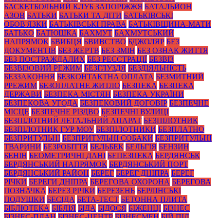
БАСКЕТБОЛЬНИЙ КЛУБ ЗАПОРІЖЖЯ
БАТАЛЬЙОН
АЗОВ
БАТЬКИ
БАТЬКИ ТА ДІТИ
БАТЬКІВСЬКІ
ОБОВ'ЯЗКИ
БАТЬКІВСЬКІ ПРАВА
БАТЬКІВЩИНА-МАТИ
БАТЬКО
БАТЮШКА
БАХМУТ
БАХМУТСЬКИЙ
НАПРЯМОК
БВИБЦЯ
БВИВСТВО
БДЖОЛЯР
БЕЗ
ДОКУМЕНТІВ
БЕЗ ЖЕРТВ
БЕЗ ЗМІН
БЕЗ ОЗНАК ЖИТТЯ
БЕЗ ПОСТРАЖДАЛИХ
БЕЗ РЕЄСТРАЦІЇ
БЕЗВІЗ
БЕЗВІЗОВИЙ РЕЖИМ
БЕЗГЛУЗДЯ
БЕЗДІЯЛЬНІСТЬ
БЕЗЗАКОННЯ
БЕЗКОНТАКТНА ОПЛАТА
БЕЗМИТНИЙ
РРЕЖИМ
БЕЗОПЛАТНЕ ЖИТЛО
БЕЗПЕКА
БЕЗПЕКА
ДЕРЖАВИ
БЕЗПЕКА МІСТЯН
БЕЗПЕКА УКРАЇНИ
БЕЗПЕКОВА УГОДА
БЕЗПЕКОВИЙ ДОГОВІР
БЕЗПЕЧНЕ
МІСЦЕ
БЕЗПЕЧНЕ РІЗДВО
БЕЗПЕЧНІ ВУЛИЦІ
БЕЗПІЛОТНИЙ ЛЕТАЛЬНИЙ АПАРАТ
БЕЗПІЛОТНИК
БЕЗПІЛОТНИК ГУР МОУ
БЕЗПІЛОТНИКИ
БЕЗПЛАТНО
БЕЗПРИТУЛЬНІ
БЕЗПРИТУЛЬНІ СОБАКИ
БЕЗПРИТУЛЬНІ
ТВАРИНИ
БЕЗРОБІТТЯ
БЕЛЬБЕК
БЕЛЬГІЯ
БЕНЗИН
БЕНІН
БЕОМЕТРИЧНІ ДАНІ
БЕПЕЗПЕКА
БЕРДЯНСЬК
БЕРДЯНСЬКИЙ НАПРЯМОК
БЕРДЯНСЬКИЙ ПОРТ
БЕРДЯНСЬКИЙ РАЙОН
БЕРЕГ
БЕРЕГ ДНІПРА
БЕРЕГ
РІЧКИ
БЕРЕГИ ДНІПРА
БЕРЕГОВА ОХОРОНА
БЕРЕГОВА
ПОЗНАЧКА
БЕРЕЗ РІЧКИ
БЕРЕЗЕНЬ
БЕРЛІНСЬКІ
ПОДУШКИ
БЕСІДА
БЕТА-ТЕСТ
БЕТОННА ПЛИТА
БІБЛІОТЕКА
БІБЛІЯ
БІДА
БІДОСЯ
БІЖЕНЦІ
БІЗНЕС
БІЗНЕС-ПЛАН
БІЗНЕС-ЦЕНТР
БІЗНЕСМЕН
БІЙ ПІД