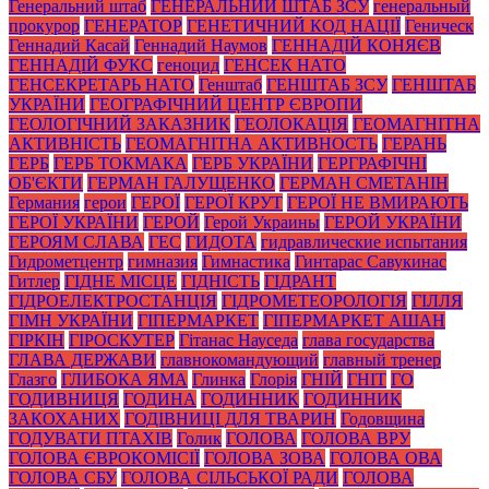
Генеральний штаб
ГЕНЕРАЛЬНИЙ ШТАБ ЗСУ
генеральный
прокурор
ГЕНЕРАТОР
ГЕНЕТИЧНИЙ КОД НАЦІЇ
Геническ
Геннадий Касай
Геннадий Наумов
ГЕННАДІЙ КОНЯЄВ
ГЕННАДІЙ ФУКС
геноцид
ГЕНСЕК НАТО
ГЕНСЕКРЕТАРЬ НАТО
Генштаб
ГЕНШТАБ ЗСУ
ГЕНШТАБ
УКРАЇНИ
ГЕОГРАФІЧНИЙ ЦЕНТР ЄВРОПИ
ГЕОЛОГІЧНИЙ ЗАКАЗНИК
ГЕОЛОКАЦІЯ
ГЕОМАГНІТНА
АКТИВНІСТЬ
ГЕОМАГНІТНА АКТИВНОСТЬ
ГЕРАНЬ
ГЕРБ
ГЕРБ ТОКМАКА
ГЕРБ УКРАЇНИ
ГЕРГРАФІЧНІ
ОБ'ЄКТИ
ГЕРМАН ГАЛУЩЕНКО
ГЕРМАН СМЕТАНІН
Германия
герои
ГЕРОЇ
ГЕРОЇ КРУТ
ГЕРОЇ НЕ ВМИРАЮТЬ
ГЕРОЇ УКРАЇНИ
ГЕРОЙ
Герой Украины
ГЕРОЙ УКРАЇНИ
ГЕРОЯМ СЛАВА
ГЕС
ГИДОТА
гидравлические испытания
Гидрометцентр
гимназия
Гимнастика
Гинтарас Савукинас
Гитлер
ГІДНЕ МІСЦЕ
ГІДНІСТЬ
ГІДРАНТ
ГІДРОЕЛЕКТРОСТАНЦІЯ
ГІДРОМЕТЕОРОЛОГІЯ
ГІЛЛЯ
ГІМН УКРАЇНИ
ГІПЕРМАРКЕТ
ГІПЕРМАРКЕТ АШАН
ГІРКІН
ГІРОСКУТЕР
Гітанас Науседа
глава государства
ГЛАВА ДЕРЖАВИ
главнокомандующий
главный тренер
Глазго
ГЛИБОКА ЯМА
Глинка
Глорія
ГНІЙ
ГНІТ
ГО
ГОДИВНИЦЯ
ГОДИНА
ГОДИННИК
ГОДИННИК
ЗАКОХАНИХ
ГОДІВНИЦІ ДЛЯ ТВАРИН
Годовщина
ГОДУВАТИ ПТАХІВ
Голик
ГОЛОВА
ГОЛОВА ВРУ
ГОЛОВА ЄВРОКОМІСІЇ
ГОЛОВА ЗОВА
ГОЛОВА ОВА
ГОЛОВА СБУ
ГОЛОВА СІЛЬСЬКОЇ РАДИ
ГОЛОВА