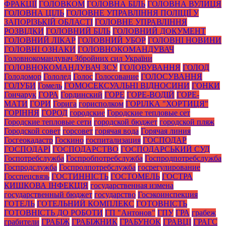
ФРАКЦІЇ
ГОЛОВКОМ
ГОЛОВНА БІЛЬ
ГОЛОВНА ВУЛИЦЯ
ГОЛОВНА ЦІЛЬ
ГОЛОВНЕ УПРАВЛІННЯ ПОЛІЦІЇ У
ЗАПОРІЗЬКІЙ ОБЛАСТІ
ГОЛОВНЕ УПРАВЛІННЯ
РОЗВІДКИ
ГОЛОВНИЙ БІЛЬ
ГОЛОВНИЙ ДОКУМЕНТ
ГОЛОВНИЙ ЛІКАР
ГОЛОВНИЙ УБОР
ГОЛОВНІ НОВИНИ
ГОЛОВНІ ОЗНАКИ
ГОЛОВНОКОМАНДУВАЧ
Головнокомандувач Збройних сил України
ГОЛОВНОКОМАНДУВАЧ ЗСУ
ГОЛОВУВАННЯ
ГОЛОД
Голодомор
Гололед
Голос
Голосование
ГОЛОСУВАННЯ
ГОЛУБИ
Гомель
ГОМОСЕКСУАЛЬНІ ВІДНОСИНИ
ГОНКИ
Гончарук
ГОРА
Гординский
ГОРЕ
ГОРЕ-ВОДІЙ
ГОРЕ-
МАТИ
ГОРИ
Горига
горисполком
ГОРІЛКА "ХОРТИЦЯ"
ГОРІННЯ
ГОРОД
городские
Городские тепловые сет
Городские тепловые сети
городской бюджет
городской пляж
Городской совет
горсовет
горячая вода
Горячая линия
Госгеокадастр
Госкино
госпитализация
ГОСПОДАР
ГОСПОДАРІ
ГОСПОДАРСТВО
ГОСПОДАРСЬКИЙ СУД
Госпотребслужба
Госпробпотребслужба
Госпродпотребслужба
Госпродслужба
Госпролпотребслужба
госрегулирование
Госспецсвязь
ГОСТИННІСТЬ
ГОСТОМЕЛЬ
ГОСТРА
КИШКОВА ІНФЕКЦІЯ
государственная измена
государственный бюджет
государство
Госэкоинспекция
ГОТЕЛЬ
ГОТЕЛЬНИЙ КОМПЛЕКС
ГОТОВНІСТЬ
ГОТОВНІСТЬ ДО РОБОТИ
ГП "Антонов"
ГПУ
ГРА
грабеж
грабители
ГРАБІЖ
ГРАБІЖНИК
ГРАБУНОК
ГРАВЦІ
ГРАГС