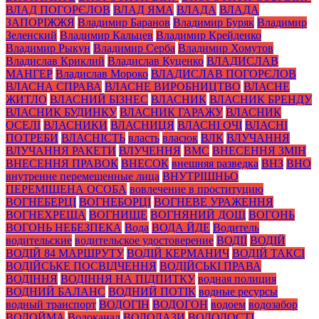
ВЛАД ПОГОРЄЛОВ
ВЛАД ЯМА
ВЛАДА
ВЛАДА
ЗАПОРІЖЖЯ
Владимир Баранов
Владимир Буряк
Владимир
Зеленский
Владимир Кальцев
Владимир Крейденко
Владимир Рыкун
Владимир Серба
Владимир Хомутов
Владислав Криклий
Владислав Куценко
ВЛАДИСЛАВ
МАНГЕР
Владислав Мороко
ВЛАДИСЛАВ ПОГОРЄЛОВ
ВЛАСНА СПРАВА
ВЛАСНЕ ВИРОБНИЦТВО
ВЛАСНЕ
ЖИТЛО
ВЛАСНИЙ БІЗНЕС
ВЛАСНИК
ВЛАСНИК БРЕНДУ
ВЛАСНИК БУДИНКУ
ВЛАСНИК ГАРАЖУ
ВЛАСНИК
ОСЕЛІ
ВЛАСНИКИ
ВЛАСНИЦЯ
ВЛАСНІ ОЧІ
ВЛАСНІ
ПОТРЕБИ
ВЛАСНІСТЬ
власть
власюк
ВЛК
ВЛУЧАННЯ
ВЛУЧАННЯ РАКЕТИ
ВЛУЧЕННЯ
ВМС
ВНЕСЕННЯ ЗМІН
ВНЕСЕННЯ ПРАВОК
ВНЕСОК
внешняя разведка
ВНЗ
ВНО
внутренне перемещенные лица
ВНУТРІШНЬО
ПЕРЕМІЩЕНА ОСОБА
вовлечение в проституцию
ВОГНЕБЕРЦІ
ВОГНЕБОРЦІ
ВОГНЕВЕ УРАЖЕННЯ
ВОГНЕХРЕЩА
ВОГНИЩЕ
ВОГНЯНИЙ ДОЩ
ВОГОНЬ
ВОГОНЬ НЕБЕЗПЕКА
Вода
ВОДА ЙДЕ
Водитель
водительские
водительское удостоверение
ВОДІЇ
ВОДІЙ
ВОДІЙ 84 МАРШРУТУ
ВОДІЙ КЕРМАНИЧ
ВОДІЙ ТАКСІ
ВОДІЙСЬКЕ ПОСВІДЧЕННЯ
ВОДІЙСЬКІ ПРАВА
ВОДІННЯ
ВОДІННЯ НА ПІДПИТКУ
водная полиция
ВОДНИЙ БАЛАНС
ВОДНИЙ ПОТІК
водные ресурсы
водный транспорт
ВОДОГІН
ВОДОГОН
водоем
водозабор
ВОДОЙМА
Водоканал
ВОДОЛАЗИ
ВОДОЛОСТІ