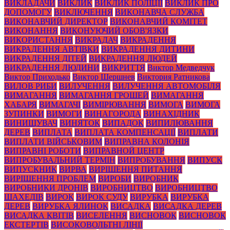
ВИКЛАДАЧИ
ВИКЛИК
ВИКЛИК ПОЛІЦІЇ
ВИКЛИК ПРО
ДОПОМОГУ
ВИКЛЮЧЕННЯ
ВИКОНАВЧА СЛУЖБА
ВИКОНАВЧИЙ ДИРЕКТОР
ВИКОНАВЧИЙ КОМІТЕТ
ВИКОНАННЯ
ВИКОНУЮЧИЙ ОБОВ'ЯЗКИ
ВИКОРИСТАННЯ
ВИКРАДАЧ
ВИКРАДЕННЯ
ВИКРАДЕННЯ АВТІВКИ
ВИКРАДЕННЯ ДИТИНИ
ВИКРАДЕННЯ ДІТЕЙ
ВИКРАДЕННЯ ЛЮДЕЙ
ВИКРАДЕННЯ ЛЮДИНИ
ВИКРИТТЯ
Виктор Медведчук
Виктор Приходько
Виктор Шершнев
Виктория Ратникова
ВИЛОВ РИБИ
ВИЛУЧЕННЯ
ВИЛУЧЕННЯ АВТОМОБІЛЯ
ВИМАГАННЯ
ВИМАГАННЯ ГРОШЕЙ
ВИМАГАННЯ
ХАБАРЯ
ВИМАГАЧІ
ВИМІРЮВАННЯ
ВИМОГА
ВИМОГА
ЗУПИНКИ
ВИМОГИ
ВИНАГОРОДА
ВИНАХІДНИК
ВИНИЩУВАЧ
ВИНЯТОК
ВИПАДОК
ВИПИЛЮВАННЯ
ДЕРЕВ
ВИПЛАТА
ВИПЛАТА КОМПЕНСАЦІЇ
ВИПЛАТИ
ВИПЛАТИ ВІЙСЬКОВИМ
ВИПРАВНА КОЛОНІЯ
ВИПРАВНІ РОБОТИ
ВИПРАВНОЙ ЦЕНТР
ВИПРОБУВАЛЬНИЙ ТЕРМІН
ВИПРОБУВАННЯ
ВИПУСК
ВИПУСКНИК
ВИРВА
ВИРІШЕННЯ ПИТАННЯ
ВИРІШЕННЯ ПРОБЛЕМ
ВИРОБИ
ВИРОБНИК
ВИРОБНИКИ ДРОНІВ
ВИРОБНИЦТВО
ВИРОБНИЦТВО
ШАХЕДІВ
ВИРОК
ВИРОК СУДУ
ВИРУБКА
ВИРУБКА
ДЕРЕВ
ВИРУБКА ЯЛИНОК
ВИСАДКА
ВИСАДКА ДЕРЕВ
ВИСАДКА КВІТІВ
ВИСЕЛЕННЯ
ВИСНОВОК
ВИСНОВОК
ЕКСТЕРТІВ
ВИСОКОВОЛЬТНІ ЛІНІЇ