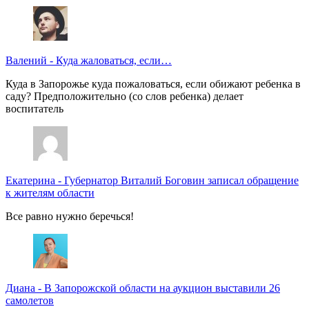
Валений
-
Куда жаловаться, если…
Куда в Запорожье куда пожаловаться, если обижают ребенка в
саду? Предположительно (со слов ребенка) делает
воспитатель
Екатерина
-
Губернатор Виталий Боговин записал обращение
к жителям области
Все равно нужно беречься!
Диана
-
В Запорожской области на аукцион выставили 26
самолетов