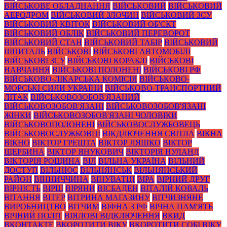
ВІЙСЬКОВЕ ОБЛАДНАННЯ
ВІЙСЬКОВИЙ
ВІЙСЬКОВИЙ
АЕРОДРОМ
ВІЙСЬКОВИЙ ЗЛОЧИН
ВІЙСЬКОВИЙ ЗСУ
ВІЙСЬКОВИЙ КВІТОК
ВІЙСЬКОВИЙ ОБ'ЄКТ
ВІЙСЬКОВИЙ ОБЛІК
ВІЙСЬКОВИЙ ПЕРЕВОРОТ
ВІЙСЬКОВИЙ СТАН
ВІЙСЬКОВИЙ ТАБІР
ВІЙСЬКОВИЙ
ШПИТАЛЬ
ВІЙСЬКОВІ
ВІЙСЬКОВІ АВТОМОБІЛІ
ВІЙСЬКОВІ ЗСУ
ВІЙСЬКОВІ КОРАБЛІ
ВІЙСЬКОВІ
НАВЧАННЯ
ВІЙСЬКОВІ ПОЛОНЕНІ
ВІЙСЬКОВІ РФ
ВІЙСЬКОВО-ЛІКАРСЬКА КОМІСІЯ
ВІЙСЬКОВО-
МОРСЬКІ СИЛИ УКРАЇНИ
ВІЙСЬКОВО-ТРАНСПОРТНИЙ
ЛІТАК
ВІЙСЬКОВОЗОБОВ'ЯЗАНИЙ
ВІЙСЬКОВОЗОБОВ'ЯЗАНІ
ВІЙСЬКОВОЗОБОВ'ЯЗАНІ
ЖІНКИ
ВІЙСЬКОВОЗОБОВ'ЯЗАНІ ЧОЛОВІКИ
ВІЙСЬКОВОПОЛОНЕНІ
ВІЙСЬКОВОСЛУЖБОВЕЦЬ
ВІЙСЬКОВОСЛУЖБОВЦІ
ВІКДЛЮЧЕННЯ СВІТЛА
ВІКНА
ВІКНО
ВІКТОР ГРЕШТА
ВІКТОР ЛЯШКО
ВІКТОР
ЩЕРБИНА
ВІКТОР ЯНУКОВИЧ
ВІКТОРІЯ НУЛАНД
ВІКТОРІЯ РОЩИНА
ВІЛ
ВІЛЬНА УКРАЇНА
ВІЛЬНИЙ
ДОСТУП
ВІЛЬНЮС
ВІЛЬНЯНСЬК
ВІЛЬНЯНСЬКИЙ
РАЙОН
ВІННИЧЧИНА
ВІНУВАТЦІ
ВІРА
ВІРНИЙ ДРУГ
ВІРНІСТЬ
ВІРШ
ВІРЯНИ
ВІСБАДЕН
ВІТАЛІЙ КОВАЛЬ
ВІТАННЯ
ВІТЕР
ВІТРИНА МАГАЗИНУ
ВІТЧИЗНЯНЕ
ВИРОБНИЦТВО
ВІТЧИМ
ВІФНА З РФ
ВІЧНА ПАМ'ЯТЬ
ВІЧНИЙ ПОЛІТ
ВІЯЛОВІ ВІДКЛЮЧЕННЯ
ВКИД
ВКОНТАКТЕ
ВКОРОТИТИ ВІКУ
ВКОРОТИТИ СОБІ ВІКУ