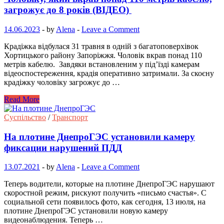
загрожує до 8 років (ВІДЕО)
14.06.2023
-
by
Alena
-
Leave a Comment
Крадіжка відбулася 31 травня в одній з багатоповерхівок
Хортицького району Запоріжжя. Чоловік вкрав понад 110
метрів кабелю. Завдяки встановленим у під’їзді камерам
відеоспостереження, крадія оперативно затримали. За скоєну
крадіжку чоловіку загрожує до …
Read More
Суспільство
/
Транспорт
На плотине ДнепроГЭС установили камеру
фиксации нарушений ПДД
13.07.2021
-
by
Alena
-
Leave a Comment
Теперь водители, которые на плотине ДнепроГЭС нарушают
скоростной режим, рискуют получить «письмо счастья». С
социальной сети появилось фото, как сегодня, 13 июля, на
плотине ДнепроГЭС установили новую камеру
видеонаблюдения. Теперь …