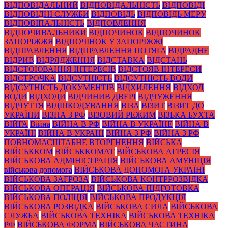
ВІДПОВІДАЛЬНИЙ
ВІДПОВІДАЛЬНІСТЬ
ВІДПОВІДІ
ВІДПОВІДНІ СЛУЖБИ
ВІДПОВІДЬ
ВІДПОВІДЬ МЕРУ
ВІДПОВІПАЛЬНІСТЬ
ВІДПОВЛЕННЯ
ВІДПОЧИВАЛЬНИКИ
ВІДПОЧИНОК
ВІДПОЧИНОК
ЗАПОРІЖЖЯ
ВІДПОЧІНОК У ЗАПОРІЖЖІ
ВІДПРАВЛЕННЯ
ВІДПРАВЛЕННЯ ПОТЯГА
ВІДРАДНЕ
ВІДРИВ
ВІДРЯДЖЕННЯ
ВІДСТАВКА
ВІДСТАНЬ
ВІДСТОЮВАННЯ ІНТЕРЕСІВ
ВІДСТОЯВ ІНТЕРЕСИ
ВІДСТРОЧКА
ВІДСУТНІСТЬ
ВІДСУТНІСТЬ ВОДИ
ВІДСУТНІСТЬ ДОКУМЕНТІВ
ВІДХИЛЕННЯ
ВІДХОД
ВОДИ
ВІДХОДИ
ВІДЧИНИВ ДВЕРІ
ВІДЧУЖЕННЯ
ВІДЧУТТЯ
ВІДШКОДУВАННЯ
ВІЗА
ВІЗИТ
ВІЗИТ ДО
УКРАЇНИ
ВІЗНА З РФ
ВІЗОВИЙ РЕЖИМ
ВІЗЬКА БУХТА
ВІЙГА
Війна
ВІЙНА В РФ
ВІЙНА В УКРАЇНЕ
ВІЙНА В
УКРАЇНІ
ВІЙНА В УКРАНІ
ВІЙНА З РФ
ВІЙНА З РФ
ПОВНОМАСШТАБНЕ ВТОРГНЕННЯ
ВІЙСЬКА
ВІЙСЬККОМ
ВІЙСЬККОМАТ
ВІЙСЬКОВА АГРЕСІЯ
ВІЙСЬКОВА АДМІНІСТРАЦІЯ
ВІЙСЬКОВА АМУНІЦІЯ
військова допомога
ВІЙСЬКОВА ДОПОМОГА УКРАЇНІ
ВІЙСЬКОВА ЗАГРОЗА
ВІЙСЬКОВА КОНТРРОЗВІДКА
ВІЙСЬКОВА ОПЕРАЦІЯ
ВІЙСЬКОВА ПІДГОТОВКА
ВІЙСЬКОВА ПОЛІЦІЯ
ВІЙСЬКОВА ПРОДУКЦІЯ
ВІЙСЬКОВА РОЗВІДКА
ВІЙСЬКОВА СИЛА
ВІЙСЬКОВА
СЛУЖБА
ВІЙСЬКОВА ТЕХНІКА
ВІЙСЬКОВА ТЕХНІКА
РФ
ВІЙСЬКОВА ФОРМА
ВІЙСЬКОВА ЧАСТИНА