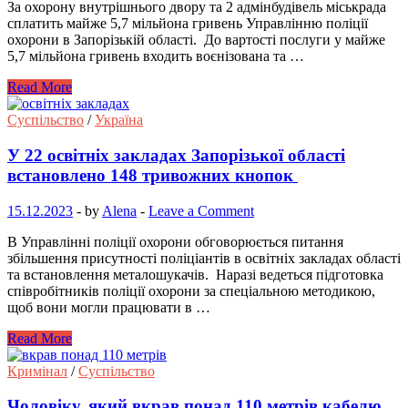
За охорону внутрішнього двору та 2 адмінбудівель міськрада
сплатить майже 5,7 мільйона гривень Управлінню поліції
охорони в Запорізькій області. До вартості послуги у майже
5,7 мільйона гривень входить воєнізована та …
Read More
Суспільство
/
Україна
У 22 освітніх закладах Запорізької області
встановлено 148 тривожних кнопок
15.12.2023
-
by
Alena
-
Leave a Comment
В Управлінні поліції охорони обговорюється питання
збільшення присутності поліціантів в освітніх закладах області
та встановлення металошукачів. Наразі ведеться підготовка
співробітників поліції охорони за спеціальною методикою,
щоб вони могли працювати в …
Read More
Кримінал
/
Суспільство
Чоловіку, який вкрав понад 110 метрів кабелю,