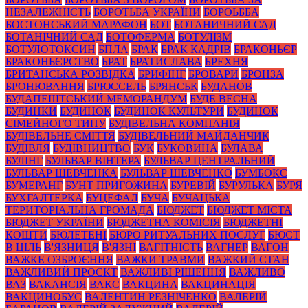
НЕЗАЛЕЖНІСТЬ
БОРОТЬБА УКРАЇНИ
БОРОЬББА
БОСТОНСЬКИЙ МАРАФОН
БОТ
БОТАНИЧНИЙ САД
БОТАНІЧНИЙ САД
БОТОФЕРМА
БОТУЛІЗМ
БОТУЛОТОКСИН
БПЛА
БРАК
БРАК КАДРІВ
БРАКОНЬЄР
БРАКОНЬЄРСТВО
БРАТ
БРАТИСЛАВА
БРЕХНЯ
БРИТАНСЬКА РОЗВІДКА
БРИФІНГ
БРОВАРИ
БРОНЗА
БРОНЮВАННЯ
БРЮССЕЛЬ
БРЯНСЬК
БУДАНОВ
БУДАПЕШТСЬКИЙ МЕМОРАНДУМ
БУДЕ ВЕСНА
БУДИНКИ
БУДИНОК
БУДИНОК КУЛЬТУРИ
БУДИНОК
СІМЕЙНОГО ТИПУ
БУДІВЕЛЬНА КОМПАНІЯ
БУДІВЕЛЬНЕ СМІТТЯ
БУДІВЕЛЬНИЙ МАЙДАНЧИК
БУДІВЛЯ
БУДІВНИЦТВО
БУК
БУКОВИНА
БУЛАВА
БУЛІНГ
БУЛЬВАР ВІНТЕРА
БУЛЬВАР ЦЕНТРАЛЬНИЙ
БУЛЬВАР ШЕВЧЕНКА
БУЛЬВАР ШЕВЧЕНКО
БУМБОКС
БУМЕРАНГ
БУНТ ПРИГОЖИНА
БУРЕВІЙ
БУРУЛЬКА
БУРЯ
БУХГАЛТЕРКА
БУЦЕФАЛ
БУЧА
БУЧАЦЬКА
ТЕРИТОРІАЛЬНА ГРОМАДА
БЮДЖЕТ
БЮДЖЕТ МІСТА
БЮДЖЕТ УКРАЇНИ
БЮДЖЕТНА КОМІСІЯ
БЮДЖЕТНІ
КОШТИ
БЮЛЕТЕНІ
БЮРО РИТУАЛЬНИХ ПОСЛУГ
БЮСТ
В ЦІЛЬ
В'ЯЗНИЦЯ
В'ЯЗНІ
ВАГІТНІСТЬ
ВАГНЕР
ВАГОН
ВАЖКЕ ОЗБРОЄННЯ
ВАЖКИ ТРАВМИ
ВАЖКИЙ СТАН
ВАЖЛИВИЙ ПРОЄКТ
ВАЖЛИВІ РІШЕННЯ
ВАЖЛИВО
ВАЗ
ВАКАНСІЯ
ВАКС
ВАКЦИНА
ВАКЦИНАЦІЯ
ВАКЦИНОБУС
ВАЛЕНТИН РЕЗНІЧЕНКО
ВАЛЕРІЙ