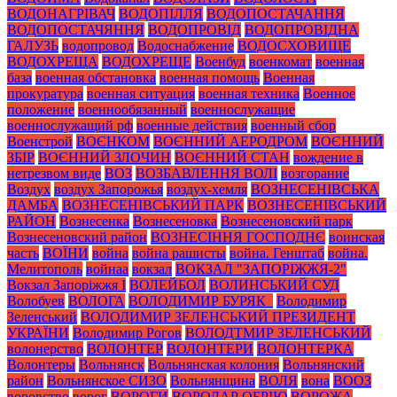
ВОДОНАГРІВАЧ
ВОДОПІЛЛЯ
ВОДОПОСТАЧАННЯ
ВОДОПОСТАЧЯННЯ
ВОДОПРОВІД
ВОДОПРОВІДНА
ГАЛУЗЬ
водопровод
Водоснабжение
ВОДОСХОВИЩЕ
ВОДОХРЕЩА
ВОДОХРЕЩЕ
Военбуд
военкомат
военная
база
военная обстановка
военная помощь
Военная
прокуратура
военная ситуация
военная техника
Военное
положение
военнообязанный
военнослужащие
военнослужащий рф
военные действия
военный сбор
Военстрой
ВОЄНКОМ
ВОЄННИЙ АЕРОДРОМ
ВОЄННИЙ
ЗБІР
ВОЄННИЙ ЗЛОЧИН
ВОЄННИЙ СТАН
вождение в
нетрезвом виде
ВОЗ
ВОЗБАВЛЕННЯ ВОЛІ
возгорание
Воздух
воздух Запорожья
воздух-хемля
ВОЗНЕСЕНІВСЬКА
ДАМБА
ВОЗНЕСЕНІВСЬКИЙ ПАРК
ВОЗНЕСЕНІВСЬКИЙ
РАЙОН
Вознесенка
Вознесеновка
Вознесеновский парк
Вознесеновский район
ВОЗНЕСІННЯ ГОСПОДНЄ
воинская
часть
ВОЇНИ
война
война рашисты
война. Генштаб
война.
Мелитополь
войнаа
вокзал
ВОКЗАЛ "ЗАПОРІЖЖЯ-2"
Вокзал Запоріжжя І
ВОЛЕЙБОЛ
ВОЛИНСЬКИЙ СУД
Волобуев
ВОЛОГА
ВОЛОДИМИР БУРЯК_
Володимир
Зеленський
ВОЛОДИМИР ЗЕЛЕНСЬКИЙ ПРЕЗИДЕНТ
УКРАЇНИ
Володимир Рогов
ВОЛОДТМИР ЗЕЛЕНСЬКИЙ
волонерство
ВОЛОНТЕР
ВОЛОНТЕРИ
ВОЛОНТЕРКА
Волонтеры
Вольнянск
Вольнянская колония
Вольнянский
район
Вольнянское СИЗО
Вольнянщина
ВОЛЯ
вона
ВООЗ
воровство
ворог
ВОРОГИ
ВОРОДАР ОБРІЮ
ВОРОЖА