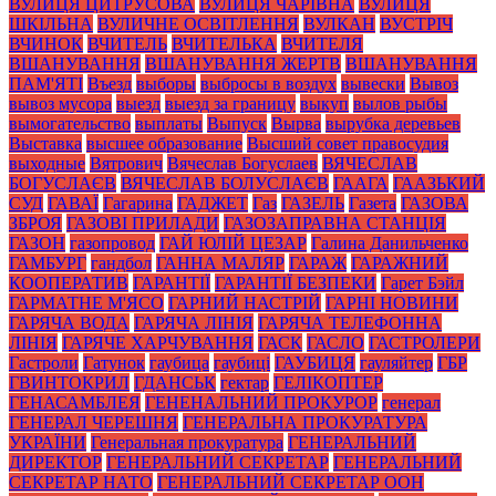
ВУЛИЦЯ ЦИТРУСОВА
ВУЛИЦЯ ЧАРІВНА
ВУЛИЦЯ
ШКІЛЬНА
ВУЛИЧНЕ ОСВІТЛЕННЯ
ВУЛКАН
ВУСТРІЧ
ВЧИНОК
ВЧИТЕЛЬ
ВЧИТЕЛЬКА
ВЧИТЕЛЯ
ВШАНУВАННЯ
ВШАНУВАННЯ ЖЕРТВ
ВШАНУВАННЯ
ПАМ'ЯТІ
Въезд
выборы
выбросы в воздух
вывески
Вывоз
вывоз мусора
выезд
выезд за границу
выкуп
вылов рыбы
вымогательство
выплаты
Выпуск
Вырва
вырубка деревьев
Выставка
высшее образование
Высший совет правосудия
выходные
Вятрович
Вячеслав Богуслаев
ВЯЧЕСЛАВ
БОГУСЛАЄВ
ВЯЧЕСЛАВ БОЛУСЛАЄВ
ГААГА
ГААЗЬКИЙ
СУД
ГАВАЇ
Гагарина
ГАДЖЕТ
Газ
ГАЗЕЛЬ
Газета
ГАЗОВА
ЗБРОЯ
ГАЗОВІ ПРИЛАДИ
ГАЗОЗАПРАВНА СТАНЦІЯ
ГАЗОН
газопровод
ГАЙ ЮЛІЙ ЦЕЗАР
Галина Данильченко
ГАМБУРГ
гандбол
ГАННА МАЛЯР
ГАРАЖ
ГАРАЖНИЙ
КООПЕРАТИВ
ГАРАНТІЇ
ГАРАНТІЇ БЕЗПЕКИ
Гарет Бэйл
ГАРМАТНЕ М'ЯСО
ГАРНИЙ НАСТРІЙ
ГАРНІ НОВИНИ
ГАРЯЧА ВОДА
ГАРЯЧА ЛІНІЯ
ГАРЯЧА ТЕЛЕФОННА
ЛІНІЯ
ГАРЯЧЕ ХАРЧУВАННЯ
ГАСК
ГАСЛО
ГАСТРОЛЕРИ
Гастроли
Гатунок
гаубица
гаубиці
ГАУБИЦЯ
гауляйтер
ГБР
ГВИНТОКРИЛ
ГДАНСЬК
гектар
ГЕЛІКОПТЕР
ГЕНАСАМБЛЕЯ
ГЕНЕНАЛЬНИЙ ПРОКУРОР
генерал
ГЕНЕРАЛ ЧЕРЕШНЯ
ГЕНЕРАЛЬНА ПРОКУРАТУРА
УКРАЇНИ
Генеральная прокуратура
ГЕНЕРАЛЬНИЙ
ДИРЕКТОР
ГЕНЕРАЛЬНИЙ СЕКРЕТАР
ГЕНЕРАЛЬНИЙ
СЕКРЕТАР НАТО
ГЕНЕРАЛЬНИЙ СЕКРЕТАР ООН