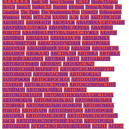
S.T.A.L.K.E.R
Saab 340
Save Ukraine
SCALP
Skoda Octavia
SkyUp
SpaceX
Stalker 5.0
Starship
telegram
Teresa & Maria
The
Guardian
The Times
The Washington Post
United24
Volkswagen
Windows
WOG
WTA 250
YASNO
А-50
А-95
АБІТУРІЄНТИ
АБОНЕНТ
АБОНЕНТИ
АБОРДАЖ
АВАРІЙНА СИТУАЦІЯ
АВАРІЙНА СЛУЖБА
АВАРІЙНІ ДЕРЕВА
АВАРІЙНІ
РОБОТИ
АВАРІЙНО-РЯТУВАЛЬНА СЛУЖБА
АВАРІЯ
АВДІЇВКА
АВІАБАЗА
АВІАБАЗА РФ
АВІАБОМБА
АВІАДВИГУНИ
АВІАСПОЛУЧЕННЯ
АВІАТРОЩА
АВІАУДАР
АВІАЦІЙНИЙ УДАР
АВІАЦІЯ
АВІАЦІЯ РФ
АВІАШОУ
АВОКАДО
АВСТРАЛІЯ
АВТІВКА
АВТІВКА
ДЛЯ ВІЙСЬКОВИХ
АВТІВКИ
АВТО
АВТОАВАРІЯ
АВТОБІОГРАФІЯ
АВТОБУС
АВТОБУС №27
АВТОБУСНИЙ МАРШРУТ
АВТОБУСНІ МАРШРУТИ
АВТОВИКУП
АВТОВЛАСНИК
АВТОВОКЗАЛ
ЗАПОРІЖЖЯ
АВТОЄВРОСИЛА
АВТОЗАПРАВНА
СТАНЦІЯ
АВТОКАТАСТРОФА
АВТОКОЛІНЧАСТИЙ
ПІДІЙМАЧ
АВТОКРАДІЙКА
АВТОМАТ
АВТОМАТИЗАЦІЯ
АВТОМАТИЗОВАНА СИСТЕМА
АВТОМОБІЛЬ
АВТОМОБІЛЬ ВАЗ
АВТОМОБІЛЬНА
СТОЯНКА
АВТОМОБІЛЬНІ НОМЕРИ
АВТОНОМНА
РОБОТА
АВТОПАРК
АВТОПРИГОДА
АВТОПРОБІГ
АВТОРКА
АВТОТРАНСПОРТ
АВТОТРАНСПОРТНИЙ
ЗАСІБ
АВТОТРАНСПОРТНИЙ ЗАСОБ
АВТОТРОЩА
АВТОШЛЯХ
АГЕНСТВО ВІДНОВЛЕННЯ
АГЕНТ
АГЕНТ