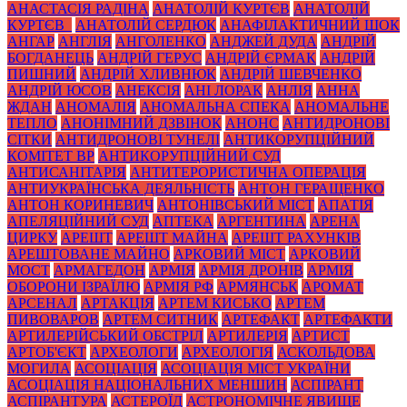
АНАСТАСІЯ РАДІНА
АНАТОЛІЙ КУРТЄВ
АНАТОЛІЙ
КУРТЄВ_
АНАТОЛІЙ СЕРДЮК
АНАФІЛАКТИЧНИЙ ШОК
АНГАР
АНГЛІЯ
АНГОЛЕНКО
АНДЖЕЙ ДУДА
АНДРІЙ
БОГДАНЕЦЬ
АНДРІЙ ГЕРУС
АНДРІЙ ЄРМАК
АНДРІЙ
ПИШНИЙ
АНДРІЙ ХЛИВНЮК
АНДРІЙ ШЕВЧЕНКО
АНДРІЙ ЮСОВ
АНЕКСІЯ
АНІ ЛОРАК
АНЛІЯ
АННА
ЖДАН
АНОМАЛІЯ
АНОМАЛЬНА СПЕКА
АНОМАЛЬНЕ
ТЕПЛО
АНОНІМНИЙ ДЗВІНОК
АНОНС
АНТИДРОНОВІ
СІТКИ
АНТИДРОНОВІ ТУНЕЛІ
АНТИКОРУПЦІЙНИЙ
КОМІТЕТ ВР
АНТИКОРУПЦІЙНИЙ СУД
АНТИСАНІТАРІЯ
АНТИТЕРОРИСТИЧНА ОПЕРАЦІЯ
АНТИУКРАЇНСЬКА ДЕЯЛЬНІСТЬ
АНТОН ГЕРАЩЕНКО
АНТОН КОРИНЕВИЧ
АНТОНІВСЬКИЙ МІСТ
АПАТІЯ
АПЕЛЯЦІЙНИЙ СУД
АПТЕКА
АРГЕНТИНА
АРЕНА
ЦИРКУ
АРЕШТ
АРЕШТ МАЙНА
АРЕШТ РАХУНКІВ
АРЕШТОВАНЕ МАЙНО
АРКОВИЙ МІСТ
АРКОВИЙ
МОСТ
АРМАГЕДОН
АРМІЯ
АРМІЯ ДРОНІВ
АРМІЯ
ОБОРОНИ ІЗРАЇЛЮ
АРМІЯ РФ
АРМЯНСЬК
АРОМАТ
АРСЕНАЛ
АРТАКЦІЯ
АРТЕМ КИСЬКО
АРТЕМ
ПИВОВАРОВ
АРТЕМ СИТНИК
АРТЕФАКТ
АРТЕФАКТИ
АРТИЛЕРІЙСЬКИЙ ОБСТРІЛ
АРТИЛЕРІЯ
АРТИСТ
АРТОБ'ЄКТ
АРХЕОЛОГИ
АРХЕОЛОГІЯ
АСКОЛЬДОВА
МОГИЛА
АСОЦІАЦІЯ
АСОЦІАЦІЯ МІСТ УКРАЇНИ
АСОЦІАЦІЯ НАЦІОНАЛЬНИХ МЕНШИН
АСПІРАНТ
АСПІРАНТУРА
АСТЕРОЇД
АСТРОНОМІЧНЕ ЯВИЩЕ