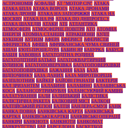
АСТРОНОМІЯ
АСФАЛЬТ
АТ "МОТОР СІЧ"
АТАКА
АТАКА БПЛА
АТАКА ВОРОГА
АТАКА ДРОНАМИ
АТАКА ДРОНІВ
АТАКА НА ЗАПОРІЖЖЯ
АТАКА НА
МОСКВУ
АТАКА НА РФ
АТАКА ПО ДНІПРОГЕСУ
АТАКА ШАХЕДІВ
АТАКИ
АТБ
АТЛАНТИКА
АТМОСФЕРА
АТМОСФЕРНЕ ПОВІТРЯ
АТО
АТОМНА
ЕНЕРГІЯ
АТОМНА СТАНЦІЯ
АТРАКЦІОНИ
АУДІТ
АУКЦІОН
АУТИЗМ
АФЕРА
АФЕРИСТ
АФЕРИСТИ
АФЕРИСТКА
АФІША
АФРИКАНСЬКА ЧУМА СВИНЕЙ
АШАН
Б'ЮТІ-ПРОЦЕДУРА
БАБИН ЯР
БАБУРКА
БАБУСЯ
БАБЦЯ
БАВОВНА
БАГАТОДІТНА РОДИНА
БАГАТОДІТНИЙ БАТЬКО
БАГАТОКВАРТИРНИЙ
БУДИНОК
БАГАТОПОВЕРХІВКА
БАГАТОПОВЕРХІВКИ
БАГАТОПОВІРХІВКА
БАЖАННЯ
БАЗА
БАЗА
ВІДПОЧИНКУ
БАЗА ДАНИХ
БАЗА МИРОТВОРЕЦЬ
БАЗПІЛОТНИК
БАЙКЕР
БАЙОВІ ГРАНАТИ
БАКТЕРІЯ
БАЛ ЗРИЗАНТЕМ
БАЛАБИНЕ
БАЛАБИНО
БАЛАБІНСЬКА
КОСА
БАЛАНСОУТРИМУВАЧ
БАЛАНСУЮЧИЙ КАМІНЬ
БАЛАТУВАННЯ
БАЛИ
БАЛИЦЬКИЙ
БАЛІСТИКА
БАЛІСТИЧНА РАКЕТА
БАЛКОВИЙ МІСТ
БАЛКОН
БАЛТІЙСЬКИЙ РЕГІОН
БАЛТІЯ
БАНДЕРА-СМУЗІ
БАНК
БАНКА ПОВНА
БАНКІВСЬКА КАРТА
БАНКІВСЬКА
КАРТКА
БАНКІВСЬКІ КАРТКИ
БАНКІВСЬКІ ОПЕРАЦІЇ
БАНКІРИ
БАНКНОТА
БАНКНОТИ
БАНКОМАТ
БАНКРУТСТВО
БАР
БАРСЕЛОНА
БАСКЕТБОЛ