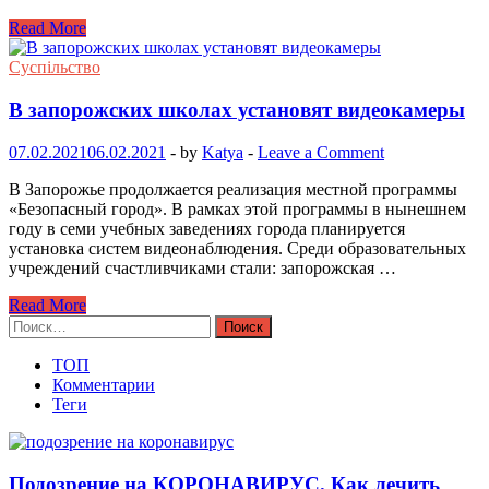
Read More
Суспільство
В запорожских школах установят видеокамеры
07.02.2021
06.02.2021
-
by
Katya
-
Leave a Comment
В Запорожье продолжается реализация местной программы
«Безопасный город». В рамках этой программы в нынешнем
году в семи учебных заведениях города планируется
установка систем видеонаблюдения. Среди образовательных
учреждений счастливчиками стали: запорожская …
Read More
Найти:
ТОП
Комментарии
Теги
Подозрение на КОРОНАВИРУС. Как лечить