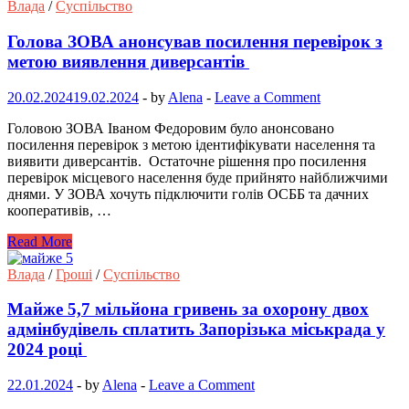
Влада
/
Суспільство
Голова ЗОВА анонсував посилення перевірок з
метою виявлення диверсантів
20.02.2024
19.02.2024
-
by
Alena
-
Leave a Comment
Головою ЗОВА Іваном Федоровим було анонсовано
посилення перевірок з метою ідентифікувати населення та
виявити диверсантів. Остаточне рішення про посилення
перевірок місцевого населення буде прийнято найближчими
днями. У ЗОВА хочуть підключити голів ОСББ та дачних
кооперативів, …
Read More
Влада
/
Гроші
/
Суспільство
Майже 5,7 мільйона гривень за охорону двох
адмінбудівель сплатить Запорізька міськрада у
2024 році
22.01.2024
-
by
Alena
-
Leave a Comment