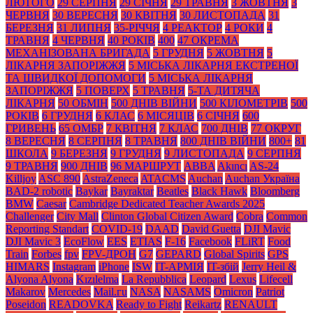
ЛЮТОГО
29 СЕРПНЯ
29 СІЧНЯ
29 ТРАВНЯ
3 ЖОВТНЯ
3
ЧЕРВНЯ
30 ВЕРЕСНЯ
30 КВІТНЯ
30 ЛИСТОПАДА
31
БЕРЕЗНЯ
31 ЛИПНЯ
35-РІЧЧЯ
4 РЕАКТОР
4 РОКИ
4
ТРАВНЯ
4 ЧЕРВНЯ
40 РОКІВ
400
47 ОКРЕМА
МЕХАНІЗОВАНА БРИГАДА
5 ГРУДНЯ
5 ЖОВТНЯ
5
ЛІКАРНЯ ЗАПОРІЖЖЯ
5 МІСЬКА ЛІКАРНЯ ЕКСТРЕНОЇ
ТА ШВИДКОЇ ДОПОМОГИ
5 МІСЬКА ЛІКАРНЯ
ЗАПОРІЖЖЯ
5 ПОВЕРХ
5 ТРАВНЯ
5-ТА ДИТЯЧА
ЛІКАРНЯ
50 ОБМІН
500 ДНІВ ВІЙНИ
500 КІЛОМЕТРІВ
500
РОКІВ
6 ГРУДНЯ
6 КЛАС
6 МІСЯЦІВ
6 СІЧНЯ
600
ГРИВЕНЬ
65 ОМБР
7 КВІТНЯ
7 КЛАС
700 ДНІВ
77 ОКРУГ
8 ВЕРЕСНЯ
8 СЕРПНЯ
8 ТРАВНЯ
800 ДНІВ ВІЙНИ
800+
81
ШКОЛА
9 БЕРЕЗНЯ
9 ГРУДНЯ
9 ЛИСТОПАДА
9 СЕРПНЯ
9 ТРАВНЯ
900 ДНІВ
96 МАРШРУТ
ABBA
Akıncı
AS-24
Killjoy
ASC 890
AstraZeneca
ATACMS
Auchan
Auchan Україна
BAD-2 robotic
Baykar
Bayraktar
Beatles
Black Нawk
Bloomberg
BMW
Caesar
Cambridge Dedicated Teacher Awards 2025
Challenger
City Mall
Clinton Global Citizen Award
Cobra
Common
Reporting Standart
COVID-19
DAAD
David Guetta
DJI Mavic
DJI Mavic 3
EcoFlow
EES
ETIAS
F-16
Facebook
FLiRT
Food
Train
Forbes
fpv
FPV-ДРОН
G7
GEPARD
Global Spirits
GPS
HIMARS
Instagram
iPhone
ISW
IT-АРМІЯ
IT-збій
Jerry Heil &
Alyona Alyona
Kızılelma
La Repubblica
Leopard
Lexus
Lifecell
Makarov
Mercedes
Mаil.гu
NASA
NASAMS
Omicron
Patriot
Poseidon
READOVKA
Ready to Fight
Reikartz
RENAULT