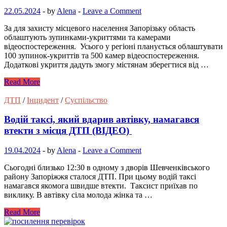
22.05.2024
-
by
Alena
-
Leave a Comment
За для захисту місцевого населення Запорізьку область
облаштують зупинками-укриттями та камерами
відеоспостереження. Усього у регіоні планується облаштувати
100 зупинок-укриттів та 500 камер відеоспостереження.
Додаткові укриття дадуть змогу містянам зберегтися від …
Read More
ДТП
/
Інцидент
/
Суспільство
Водій таксі, який вдарив автівку, намагався
втекти з місця ДТП (ВІДЕО)
19.04.2024
-
by
Alena
-
Leave a Comment
Сьогодні близько 12:30 в одному з дворів Шевченківського
району Запоріжжя сталося ДТП. При цьому водій таксі
намагався якомога швидше втекти. Таксист приїхав по
виклику. В автівку сіла молода жінка та …
Read More