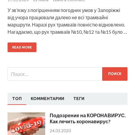
У зв’язку з погіршенням погодних умов у Запоріжжі
від учора працювали далеко не всі трамвайні
маршрути. Наразі рух трамваїв повністю відновлено.
Нагадаємо, що рух трамваїв №10, №12 та №15 було …
READ MORE
ТОП
КОММЕНТАРИИ
ТЕГИ
Подозрение на КОРОНАВИРУС.
Как лечить коронавирус?
24.03.2020