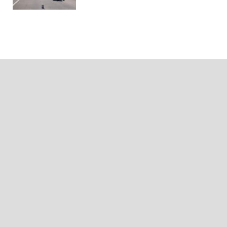
Проект NewsCity задает высокие стандарты
журналистики. Мы честно и непредвзято критикуем
органы местного самоуправления, политиков и
депутатов. Наша команда ежедневно публикует
самые свежие новости Запорожья, чтобы держать
вас в курсе происходящих в городе событий. Мы
успеваем посетить едва ли не каждое мероприятие,
оставаясь при этом честными и
незаангажированными.