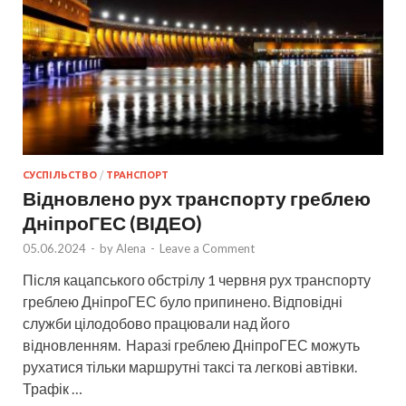
СУСПІЛЬСТВО
/
ТРАНСПОРТ
Відновлено рух транспорту греблею
ДніпроГЕС (ВІДЕО)
05.06.2024
-
by
Alena
-
Leave a Comment
Після кацапського обстрілу 1 червня рух транспорту
греблею ДніпроГЕС було припинено. Відповідні
служби цілодобово працювали над його
відновленням. Наразі греблею ДніпроГЕС можуть
рухатися тільки маршрутні таксі та легкові автівки.
Трафік …