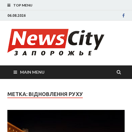
TOP MENU
06.08.2026
New
Новости
Запорожья
све
Запорожск
области
сегодня.
нов
События
MAIN MENU
Запорожья
Зап
коррупция,
политика,
сег
МЕТКА: ВІДНОВЛЕННЯ РУХУ
дтп, новос
спорта