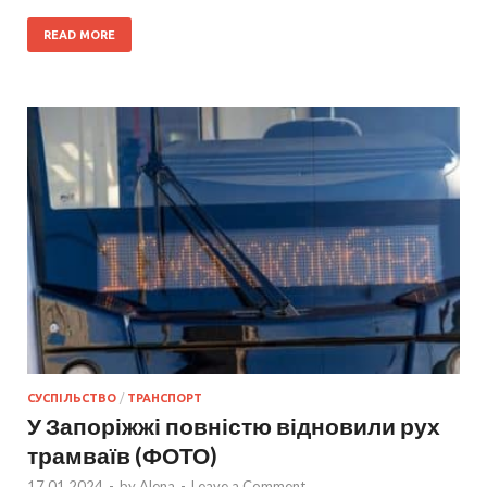
READ MORE
СУСПІЛЬСТВО
/
ТРАНСПОРТ
У Запоріжжі повністю відновили рух
трамваїв (ФОТО)
17.01.2024
-
by
Alena
-
Leave a Comment