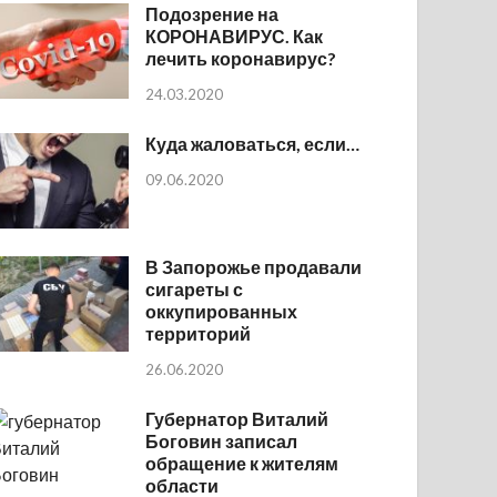
Подозрение на
КОРОНАВИРУС. Как
лечить коронавирус?
24.03.2020
Куда жаловаться, если…
09.06.2020
В Запорожье продавали
сигареты с
оккупированных
территорий
26.06.2020
Губернатор Виталий
Боговин записал
обращение к жителям
области