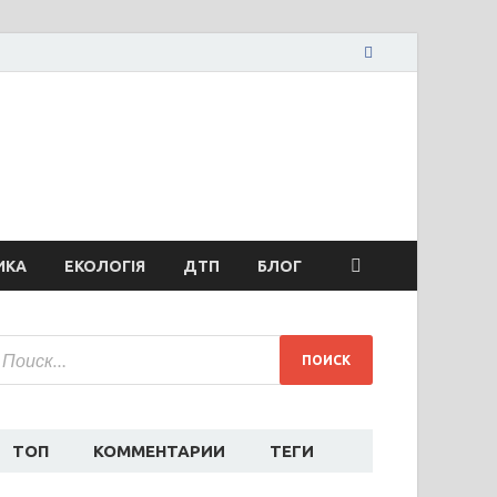
вости Запорожья
ожья, коррупция, политика, дтп, новости спорта
ИКА
ЕКОЛОГІЯ
ДТП
БЛОГ
ТОП
КОММЕНТАРИИ
ТЕГИ