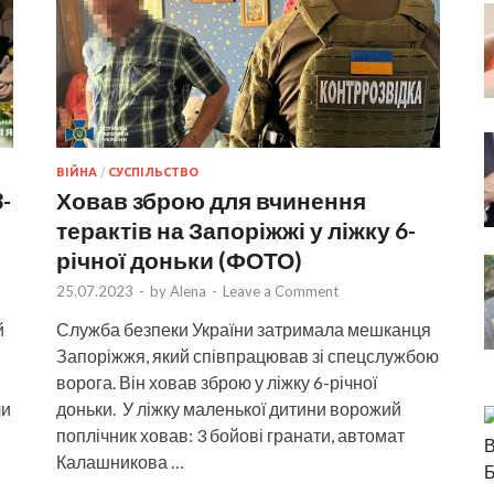
ВІЙНА
/
СУСПІЛЬСТВО
-
Ховав зброю для вчинення
терактів на Запоріжжі у ліжку 6-
річної доньки (ФОТО)
25.07.2023
-
by
Alena
-
Leave a Comment
й
Служба безпеки України затримала мешканця
Запоріжжя, який співпрацював зі спецслужбою
ворога. Він ховав зброю у ліжку 6-річної
ли
доньки. У ліжку маленької дитини ворожий
поплічник ховав: 3 бойові гранати, автомат
Калашникова …