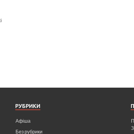
і
РУБРИКИ
Афіша
П
З
Без рубрики