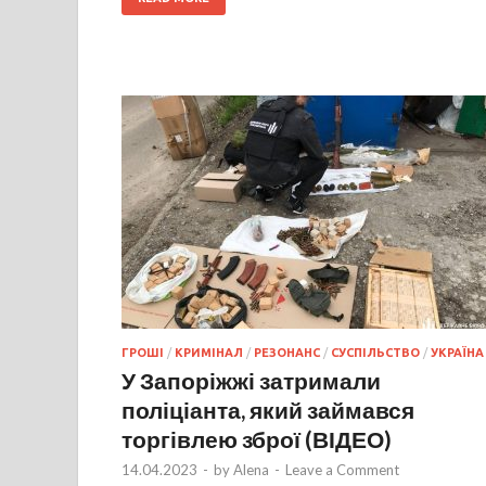
ГРОШІ
/
КРИМІНАЛ
/
РЕЗОНАНС
/
СУСПІЛЬСТВО
/
УКРАЇНА
У Запоріжжі затримали
поліціанта, який займався
торгівлею зброї (ВІДЕО)
14.04.2023
-
by
Alena
-
Leave a Comment