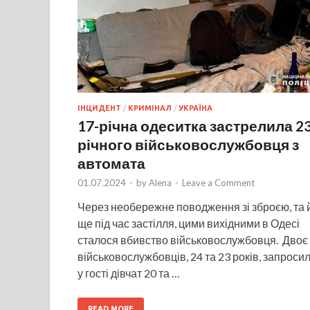
ІНЦИДЕНТ
/
КРИМІНАЛ
/
УКРАЇНА
17-річна одеситка застрелила 23
річного військовослужбовця з
автомата
01.07.2024
-
by
Alena
-
Leave a Comment
Через необережне поводження зі зброєю, та 
ще під час застілля, цими вихідними в Одесі
сталося вбивство військовослужбовця. Двоє
військовослужбовців, 24 та 23 років, запроси
у гості дівчат 20 та …
READ MORE