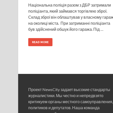
Національна поліція разом з ДБР затримали
поліціанта, який займався торгівлею зброї.
Склад зброї він облаштував у власному гараж
на околиці міста. При затриманні поліціанта
був здійснений обшук його гаража. Під …
READ MORE
Проект NewsCity задает высокие стандарты
журналистики. Мы честно и непредвзято
критикуем органы местного самоуправления,
политиков и депутатов. Наша команда