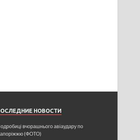
ПОСЛЕДНИЕ НОВОСТИ
одробиці вчорашнього авіаудару по
апоріжжю (ФОТО)