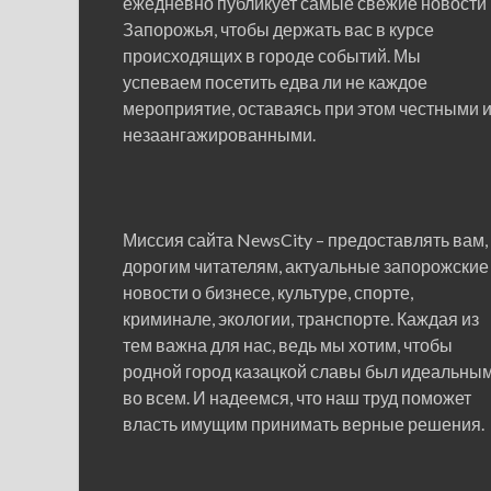
ежедневно публикует самые свежие новости
Запорожья, чтобы держать вас в курсе
происходящих в городе событий. Мы
успеваем посетить едва ли не каждое
мероприятие, оставаясь при этом честными 
незаангажированными.
Миссия сайта NewsCity – предоставлять вам,
дорогим читателям, актуальные запорожские
новости о бизнесе, культуре, спорте,
криминале, экологии, транспорте. Каждая из
тем важна для нас, ведь мы хотим, чтобы
родной город казацкой славы был идеальны
во всем. И надеемся, что наш труд поможет
власть имущим принимать верные решения.