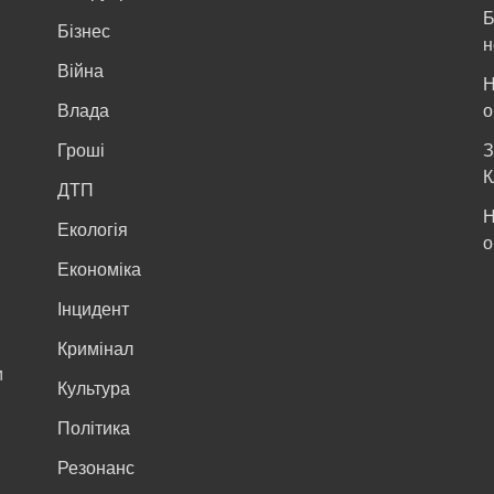
Б
Бізнес
н
Війна
Н
и
Влада
о
Гроші
З
К
ДТП
Н
Екологія
о
Економіка
Інцидент
Кримінал
м
Культура
Політика
Резонанс