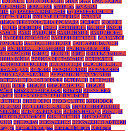
А
БОТУЛІЗМ
БОТУЛОТОКСИН
БПЛА
БРАК
БРАК КАДРІВ
ОНЮВАННЯ
БРЮССЕЛЬ
БРЯНСЬК
БУДАНОВ
ИПУ
БУДІВЕЛЬНА КОМПАНІЯ
БУДІВЕЛЬНЕ СМІТТЯ
ЦЕНТРАЛЬНИЙ
БУЛЬВАР ШЕВЧЕНКА
БУЛЬВАР
АЦЬКА ТЕРИТОРІАЛЬНА ГРОМАДА
БЮДЖЕТ
БЮДЖЕТ
Т
В ЦІЛЬ
В'ЯЗНИЦЯ
В'ЯЗНІ
ВАГІТНІСТЬ
ВАГНЕР
ВАГОН
КАНСІЯ
ВАКС
ВАКЦИНА
ВАКЦИНАЦІЯ
ВАКЦИНОБУС
Й
ВАЛЕРІЙ ПРОЗАПАС
ВАЛЕРІЙ ШЕРШЕНЬ
ВАЛІДАТОР
ТОМОБІЛЬ
ВАНТАЖНИЙ ПОТЯГ
ВАНТАЖНІ ВАГОНИ
ЙОН
ВАСИЛІСА СТЕПАНЕНКО
ВАСИЛЬ ВІРАСТЮК
ВО УКРАЇНЦЯ
ВБИВЦІ
ВБИВЦЯ
ВБИТІ
ВБОЛІВАЛЬНИКИ
ЗНЯНА ВІЙНА
ВЕЛИКА РЕСТАВРАЦІЯ
ВЕЛИКДЕНЬ
ВЕЛИКОДНІЙ КОШИК
ВЕЛОПОЛІЦІЯ
ВЕЛОСИПЕДИСТ
РБНА НЕДІЛЯ
ВЕРБОВЕ
ВЕРБОВІ ГІЛКИ
ВЕРБУВАННЯ
ОВНА РАДА УКРАЇНИ_
ВЕРХОВНИЙ СУД УКРАЇНИ
ВЕТЕРАН ПРО. ЗАПОРІЖЖЯ
ВЕТЕРАНИ
ВЕТЕРАНИ
ЕННЯ
ВИБІР
ВИБОРИ
ВИБОРИ НА ТОТ
ВИБОРИ
РАЇНИ
ВИБУХ У ЗАПОРІЖЖІ
ВИБУХИ
ВИБУХІВКА
ЕДМЕТ
ВИБУХОНЕБЕЗПЕЧНІ ПРЕДМЕТИ
З ДИТИНИ
ВИВІЗ ОБРОЇ
ВИВІЗ СМІТТЯ
ВИВНОВОК
НЯ ЗЕМЛІ
ВИДІЛЕННЯ КОШТІА
ВИДІЛЕННЯ КОШТІВ
 УКРАЇНИ
ВИЇЗД ЗА КОРДОН
ВИЇЗНА НАРАДА
ВИКИДИ
ИК ПРО ДОПОМОГУ
ВИКЛЮЧЕННЯ
ВИКОНАВЧА
АННЯ
ВИКРАДАЧ
ВИКРАДЕННЯ
ВИКРАДЕННЯ АВТІВКИ
ведчук
Виктор Приходько
Виктор Шершнев
Виктория