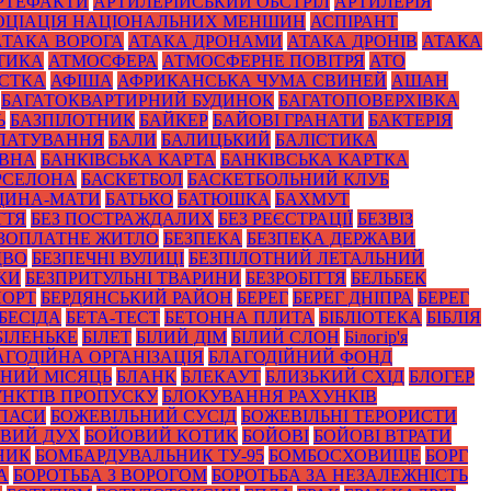
РТЕФАКТИ
АРТИЛЕРІЙСЬКИЙ ОБСТРІЛ
АРТИЛЕРІЯ
ОЦІАЦІЯ НАЦІОНАЛЬНИХ МЕНШИН
АСПІРАНТ
АТАКА ВОРОГА
АТАКА ДРОНАМИ
АТАКА ДРОНІВ
АТАКА
ТИКА
АТМОСФЕРА
АТМОСФЕРНЕ ПОВІТРЯ
АТО
СТКА
АФІША
АФРИКАНСЬКА ЧУМА СВИНЕЙ
АШАН
БАГАТОКВАРТИРНИЙ БУДИНОК
БАГАТОПОВЕРХІВКА
Ь
БАЗПІЛОТНИК
БАЙКЕР
БАЙОВІ ГРАНАТИ
БАКТЕРІЯ
ЛАТУВАННЯ
БАЛИ
БАЛИЦЬКИЙ
БАЛІСТИКА
ОВНА
БАНКІВСЬКА КАРТА
БАНКІВСЬКА КАРТКА
РСЕЛОНА
БАСКЕТБОЛ
БАСКЕТБОЛЬНИЙ КЛУБ
ЩИНА-МАТИ
БАТЬКО
БАТЮШКА
БАХМУТ
ТТЯ
БЕЗ ПОСТРАЖДАЛИХ
БЕЗ РЕЄСТРАЦІЇ
БЕЗВІЗ
ЗОПЛАТНЕ ЖИТЛО
БЕЗПЕКА
БЕЗПЕКА ДЕРЖАВИ
ДВО
БЕЗПЕЧНІ ВУЛИЦІ
БЕЗПІЛОТНИЙ ЛЕТАЛЬНИЙ
КИ
БЕЗПРИТУЛЬНІ ТВАРИНИ
БЕЗРОБІТТЯ
БЕЛЬБЕК
ПОРТ
БЕРДЯНСЬКИЙ РАЙОН
БЕРЕГ
БЕРЕГ ДНІПРА
БЕРЕГ
БЕСІДА
БЕТА-ТЕСТ
БЕТОННА ПЛИТА
БІБЛІОТЕКА
БІБЛІЯ
БІЛЕНЬКЕ
БІЛЕТ
БІЛИЙ ДІМ
БІЛИЙ СЛОН
Білогір'я
АГОДІЙНА ОРГАНІЗАЦІЯ
БЛАГОДІЙНИЙ ФОНД
НИЙ МІСЯЦЬ
БЛАНК
БЛЕКАУТ
БЛИЗЬКИЙ СХІД
БЛОГЕР
НКТІВ ПРОПУСКУ
БЛОКУВАННЯ РАХУНКІВ
ПАСИ
БОЖЕВІЛЬНИЙ СУСІД
БОЖЕВІЛЬНІ ТЕРОРИСТИ
ВИЙ ДУХ
БОЙОВИЙ КОТИК
БОЙОВІ
БОЙОВІ ВТРАТИ
НИК
БОМБАРДУВАЛЬНИК ТУ-95
БОМБОСХОВИЩЕ
БОРГ
А
БОРОТЬБА З ВОРОГОМ
БОРОТЬБА ЗА НЕЗАЛЕЖНІСТЬ