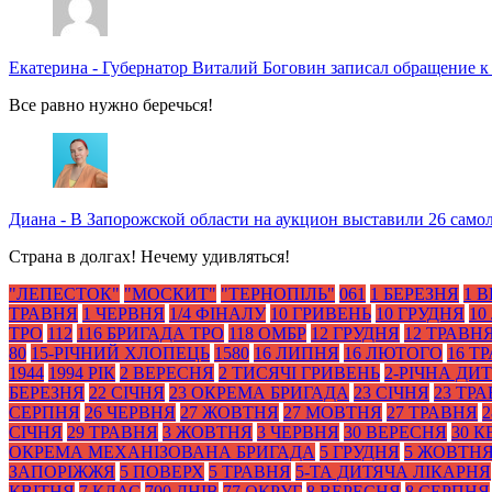
Екатерина
-
Губернатор Виталий Боговин записал обращение к
Все равно нужно беречься!
Диана
-
В Запорожской области на аукцион выставили 26 само
Страна в долгах! Нечему удивляться!
"ЛЕПЕСТОК"
"МОСКИТ"
"ТЕРНОПІЛЬ"
061
1 БЕРЕЗНЯ
1 
ТРАВНЯ
1 ЧЕРВНЯ
1/4 ФІНАЛУ
10 ГРИВЕНЬ
10 ГРУДНЯ
10
ТРО
112
116 БРИГАДА ТРО
118 ОМБР
12 ГРУДНЯ
12 ТРАВН
80
15-РІЧНИЙ ХЛОПЕЦЬ
1580
16 ЛИПНЯ
16 ЛЮТОГО
16 Т
1944
1994 РІК
2 ВЕРЕСНЯ
2 ТИСЯЧІ ГРИВЕНЬ
2-РІЧНА ДИ
БЕРЕЗНЯ
22 СІЧНЯ
23 ОКРЕМА БРИГАДА
23 СІЧНЯ
23 ТР
СЕРПНЯ
26 ЧЕРВНЯ
27 ЖОВТНЯ
27 МОВТНЯ
27 ТРАВНЯ
2
СІЧНЯ
29 ТРАВНЯ
3 ЖОВТНЯ
3 ЧЕРВНЯ
30 ВЕРЕСНЯ
30 К
ОКРЕМА МЕХАНІЗОВАНА БРИГАДА
5 ГРУДНЯ
5 ЖОВТН
ЗАПОРІЖЖЯ
5 ПОВЕРХ
5 ТРАВНЯ
5-ТА ДИТЯЧА ЛІКАРНЯ
КВІТНЯ
7 КЛАС
700 ДНІВ
77 ОКРУГ
8 ВЕРЕСНЯ
8 СЕРПНЯ