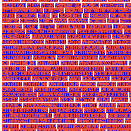
МАРШРУТ
ABBA
Akıncı
AS-24 Killjoy
ASC 890
AstraZeneca
AT
Teacher Awards 2025
Challenger
City Mall
Clinton Global Citizen 
FLiRT
Food Train
Forbes
fpv
FPV-ДРОН
G7
GEPARD
Global Spir
Makarov
Mercedes
Mаil.гu
NASA
NASAMS
Omicron
Patriot
Posei
Stalker 5.0
Starship
telegram
Teresa & Maria
The Guardian
The Time
АБОРДАЖ
АВАРІЙНА СИТУАЦІЯ
АВАРІЙНА СЛУЖБА
АВ
АВІАБОМБА
АВІАДВИГУНИ
АВІАСПОЛУЧЕННЯ
АВІАТ
ДЛЯ ВІЙСЬКОВИХ
АВТІВКИ
АВТО
АВТОАВАРІЯ
АВТОБІ
АВТОВОКЗАЛ ЗАПОРІЖЖЯ
АВТОЄВРОСИЛА
АВТОЗАПР
АВТОМАТИЗОВАНА СИСТЕМА
АВТОМОБІЛЬ
АВТОМОБІ
АВТОПРОБІГ
АВТОРКА
АВТОТРАНСПОРТ
АВТОТРАНСП
РФ
АГЕНТ ФСБ
АГІТАЦІЯ
АГРАРІЇ
АГРАРНА КОМПАНІЯ
ОДИНИЦЯ
АДМІНІСТРАТИВНЕ ПОРУШЕННЯ
АДМІНІСТ
АДРЕСНА ТАБЛИЧКА
АДРІАНА ПУЩАК
АЕРОБАЛІСТИЧ
ЗАПОРІЖЖЯ
АЕРОРОЗВІДКА
АЗОВ
АЗОВСТАЛЬ
АЗОВСЬ
АКТИВИ
АКТИВІСТ
АКТИВНІСТЬ
АКТОР
АКТОРИ
АКТУ
АЛЕЯ ГЕРОЇВ
АЛЕЯ ПАМ'ЯТІ
АЛЕЯ СЛАВИ
АЛЕЯ ТРОЯН
БАРАНОВСЬКА
АЛЛА МАРТИНЮК
АЛЬБІНА ДЕРЮГІНА
АМІАК
АМІАЧНА ХМАРА
АМКУ
АМСТОР
АН-72
АНАЛІЗ
СЕРДЮК
АНАФІЛАКТИЧНИЙ ШОК
АНГАР
АНГЛІЯ
АНГО
АНДРІЙ ШЕВЧЕНКО
АНДРІЙ ЮСОВ
АНЕКСІЯ
АНІ ЛОРА
АНТИДРОНОВІ СІТКИ
АНТИДРОНОВІ ТУНЕЛІ
АНТИКОР
АНТИУКРАЇНСЬКА ДЕЯЛЬНІСТЬ
АНТОН ГЕРАЩЕНКО
А
АРЕШТ
АРЕШТ МАЙНА
АРЕШТ РАХУНКІВ
АРЕШТОВАН