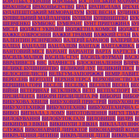
БОРОТЬБА УКРАЇНИ
БОРОЬББА
БОСТОНСЬКИЙ МАРАФ
БРАКОНЬЄР
БРАКОНЬЄРСТВО
БРАТ
БРАТИСЛАВА
БРЕХН
БУДАПЕШТСЬКИЙ МЕМОРАНДУМ
БУДЕ ВЕСНА
БУДИНК
БУДІВЕЛЬНИЙ МАЙДАНЧИК
БУДІВЛЯ
БУДІВНИЦТВО
БУК
ШЕВЧЕНКО
БУМБОКС
БУМЕРАНГ
БУНТ ПРИГОЖИНА
БУ
МІСТА
БЮДЖЕТ УКРАЇНИ
БЮДЖЕТНА КОМІСІЯ
БЮДЖЕТ
ВАЖКЕ ОЗБРОЄННЯ
ВАЖКИ ТРАВМИ
ВАЖКИЙ СТАН
ВА
ВАЛЕНТИН РЕЗНІЧЕНКО
ВАЛЕРІЙ БАРАНОВ
ВАЛЕРІЙ 
ВАЛІЗА
ВАНДАЛИ
ВАНДАЛІЗМ
ВАНТАЖ
ВАНТАЖІВКА
ВАНТОВИЙ МІСТ
ВАРІАНТ
ВАРІАНТИ
ВАРТА
ВАРТІСТЬ
ВАСИЛЬ МАЛЮК
ВАСИЛЬ СТУС
ВАСИЛЬ ФУРМАН
ВАС
ВВІЧЛИВІСТЬ
ВВС
ВДАЧНІСТЬ
ВДОСКОНАЛЕННЯ
ВДЯЧН
ВЕЛИКЕ БУДІВНИЦТВО
ВЕЛИКИЙ ЛУГ
ВЕЛИКИЙ ПІСТ
В
ВЕЛОСИПЕДИСТИ
ВЕЛЬТУМ-ЗАПОРІЖЖЯ
ВЕМІР ДАВИ
ВЕРЕСЕНЬ
ВЕРТОЛІТ
ВЕРХНЯ ТЕРСА
ВЕРХОВЕНСТВО З
ВЕРШИНА ГОРИ
ВЕСЕЛЕ
ВЕСЕЛКА
ВЕСІЛЛЯ
ВЕСНА
ВЕ
ВІЙНИ
ВЕТЕРИНАР
ВЕТКЛІНІКА
ВЕТО
ВЕТПАСПОРТ
ВЕ
ПРЕЗИДЕНТА
ВИБОРИ ПРЕЗИДЕНТА РФ
ВИБОРЦІ
ВИБОР
ВИБУХОВА ХВИЛЯ
ВИБУХОВИЙ ПРИСТРІЙ
ВИБУХОВІ 
ВИБУХОТЕХНІКИ
ВИБУХОТЕХНІКІ
ВИБУХОТЕХНІЧНА 
ВИВОЗ
ВИГНАЛА З ДОМУ
ВИГОТОВЛЕННЯ
ВИГУЛ ТВА
ВИДОБУВАННЯ
ВИДОБУТОК ГАЗУ
ВИДОВИЩЕ
ВИДРА
В
ВИКИНУВ З ВІКНА
ВИКИНУЛИ З ВІКНА
ВИКЛАДАЧ ІНФ
СЛУЖБА
ВИКОНАВЧИЙ ДИРЕКТОР
ВИКОНАВЧИЙ КОМІ
ВИКРАДЕННЯ ДИТИНИ
ВИКРАДЕННЯ ДІТЕЙ
ВИКРАДЕН