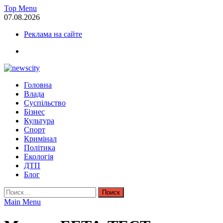
Skip
Top Menu
to
07.08.2026
content
Реклама на сайте
facebook
NewsCity — свежие новости Запорожья сегодня
Головна
Новости Запорожья и Запорожской области сегодня. События За
Влада
Суспільство
Бізнес
Культура
Спорт
Кримінал
Політика
Екологія
ДТП
Блог
Найти:
Main Menu