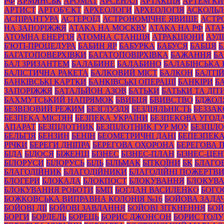
РФ
АРМЯНСЬК
АРОМАТ
АРСЕНАЛ
АРТАКЦІЯ
АРТЕМ К
АРТИСТ
АРТОБ'ЄКТ
АРХЕОЛОГИ
АРХЕОЛОГІЯ
АСКОЛЬД
АСПІРАНТУРА
АСТЕРОЇД
АСТРОНОМІЧНЕ ЯВИЩЕ
АСТР
НА ЗАПОРІЖЖЯ
АТАКА НА МОСКВУ
АТАКА НА РФ
АТА
АТОМНА ЕНЕРГІЯ
АТОМНА СТАНЦІЯ
АТРАКЦІОНИ
АУД
Б'ЮТІ-ПРОЦЕДУРА
БАБИН ЯР
БАБУРКА
БАБУСЯ
БАБЦЯ
БАГАТОПОВЕРХІВКИ
БАГАТОПОВІРХІВКА
БАЖАННЯ
БА
БАЛ ЗРИЗАНТЕМ
БАЛАБИНЕ
БАЛАБИНО
БАЛАБІНСЬКА
БАЛІСТИЧНА РАКЕТА
БАЛКОВИЙ МІСТ
БАЛКОН
БАЛТІ
БАНКІВСЬКІ КАРТКИ
БАНКІВСЬКІ ОПЕРАЦІЇ
БАНКІРИ
Б
ЗАПОРІЖЖЯ
БАТАЛЬЙОН АЗОВ
БАТЬКИ
БАТЬКИ ТА ДІТ
БАХМУТСЬКИЙ НАПРЯМОК
БВИБЦЯ
БВИВСТВО
БДЖОЛ
БЕЗВІЗОВИЙ РЕЖИМ
БЕЗГЛУЗДЯ
БЕЗДІЯЛЬНІСТЬ
БЕЗЗА
БЕЗПЕКА МІСТЯН
БЕЗПЕКА УКРАЇНИ
БЕЗПЕКОВА УГОД
АПАРАТ
БЕЗПІЛОТНИК
БЕЗПІЛОТНИК ГУР МОУ
БЕЗПІЛ
БЕЛЬГІЯ
БЕНЗИН
БЕНІН
БЕОМЕТРИЧНІ ДАНІ
БЕПЕЗПЕК
РІЧКИ
БЕРЕГИ ДНІПРА
БЕРЕГОВА ОХОРОНА
БЕРЕГОВА 
БІДА
БІДОСЯ
БІЖЕНЦІ
БІЗНЕС
БІЗНЕС-ПЛАН
БІЗНЕС-ЦЕН
БІЛОРУСИ
БІЛОРУСЬ
БІЛЬ
БІЛЬМАК
БІТКОЇНИ
БК
БЛАГО
БЛАГОДІЙНИК
БЛАГОДІЙНИКИ
БЛАГОДІЙНІ ПОЖЕРТВ
БЛОГЕРИ
БЛОКАДА
БЛОКПОСТ
БЛОКУВАННЯ
БЛОКУВА
БЛОКУВАННЯ РОБОТИ
БМП
БОГДАН ВАСИЛЕНКО
БОГО
БОЖКОВСЬКА ВИПРАВНА КОЛОНІЯ №16
БОЙОВА ЗАДА
БОЙОВІ ДІЇ
БОЙОВІ ЗАВДАННЯ
БОЙОВІ ЗІТКНЕННЯ
БОЙ
БОРГИ
БОРДЕЛЬ
БОРЕЦЬ
БОРИС ДЖОНСОН
БОРИС ТОД