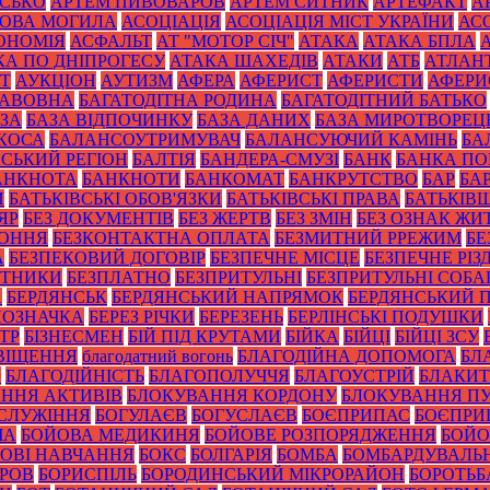
ИСЬКО
АРТЕМ ПИВОВАРОВ
АРТЕМ СИТНИК
АРТЕФАКТ
А
ОВА МОГИЛА
АСОЦІАЦІЯ
АСОЦІАЦІЯ МІСТ УКРАЇНИ
АС
ОНОМІЯ
АСФАЛЬТ
АТ "МОТОР СІЧ"
АТАКА
АТАКА БПЛА
КА ПО ДНІПРОГЕСУ
АТАКА ШАХЕДІВ
АТАКИ
АТБ
АТЛАН
ІТ
АУКЦІОН
АУТИЗМ
АФЕРА
АФЕРИСТ
АФЕРИСТИ
АФЕРИ
БАВОВНА
БАГАТОДІТНА РОДИНА
БАГАТОДІТНИЙ БАТЬКО
ЗА
БАЗА ВІДПОЧИНКУ
БАЗА ДАНИХ
БАЗА МИРОТВОРЕЦ
 КОСА
БАЛАНСОУТРИМУВАЧ
БАЛАНСУЮЧИЙ КАМІНЬ
БА
ЙСЬКИЙ РЕГІОН
БАЛТІЯ
БАНДЕРА-СМУЗІ
БАНК
БАНКА П
АНКНОТА
БАНКНОТИ
БАНКОМАТ
БАНКРУТСТВО
БАР
БА
И
БАТЬКІВСЬКІ ОБОВ'ЯЗКИ
БАТЬКІВСЬКІ ПРАВА
БАТЬКІВ
ЯР
БЕЗ ДОКУМЕНТІВ
БЕЗ ЖЕРТВ
БЕЗ ЗМІН
БЕЗ ОЗНАК ЖИ
КОННЯ
БЕЗКОНТАКТНА ОПЛАТА
БЕЗМИТНИЙ РРЕЖИМ
БЕ
А
БЕЗПЕКОВИЙ ДОГОВІР
БЕЗПЕЧНЕ МІСЦЕ
БЕЗПЕЧНЕ РІЗ
ОТНИКИ
БЕЗПЛАТНО
БЕЗПРИТУЛЬНІ
БЕЗПРИТУЛЬНІ СОБА
А
БЕРДЯНСЬК
БЕРДЯНСЬКИЙ НАПРЯМОК
БЕРДЯНСЬКИЙ 
ПОЗНАЧКА
БЕРЕЗ РІЧКИ
БЕРЕЗЕНЬ
БЕРЛІНСЬКІ ПОДУШКИ
ТР
БІЗНЕСМЕН
БІЙ ПІД КРУТАМИ
БІЙКА
БІЙЦІ
БІЙЦІ ЗСУ
ВІЩЕННЯ
благодатний вогонь
БЛАГОДІЙНА ДОПОМОГА
БЛ
И
БЛАГОДІЙНІСТЬ
БЛАГОПОЛУЧЧЯ
БЛАГОУСТРІЙ
БЛАКИТ
ННЯ АКТИВІВ
БЛОКУВАННЯ КОРДОНУ
БЛОКУВАННЯ ПУ
СЛУЖІННЯ
БОГУЛАЄВ
БОГУСЛАЄВ
БОЄПРИПАС
БОЄПРИ
ЧА
БОЙОВА МЕДИКИНЯ
БОЙОВЕ РОЗПОРЯДЖЕННЯ
БОЙО
ОВІ НАВЧАННЯ
БОКС
БОЛГАРІЯ
БОМБА
БОМБАРДУВАЛЬ
УРОВ
БОРИСПІЛЬ
БОРОДИНСЬКИЙ МІКРОРАЙОН
БОРОТЬБ