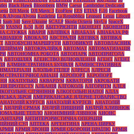
tles
Black Нawk
Bloomberg
BMW
Caesar
Cambridge Dedicated
etta
DJI Mavic
DJI Mavic 3
EcoFlow
EES
ETIAS
F-16
Facebook
il & Alyona Alyona
Kızılelma
La Repubblica
Leopard
Lexus
Lifecell
R
Saab 340
Save Ukraine
SCALP
Skoda Octavia
SkyUp
SpaceX
50
YASNO
А-50
А-95
АБІТУРІЄНТИ
АБОНЕНТ
АБОНЕНТИ
НА СЛУЖБА
АВАРІЯ
АВДІЇВКА
АВІАБАЗА
АВІАБАЗА РФ
АВІАШОУ
АВОКАДО
АВСТРАЛІЯ
АВТІВКА
АВТІВКА
УТ
АВТОБУСНІ МАРШРУТИ
АВТОВИКУП
АВТОВЛАСНИК
ПІДІЙМАЧ
АВТОКРАДІЙКА
АВТОМАТ
АВТОМАТИЗАЦІЯ
РИ
АВТОНОМНА РОБОТА
АВТОПАРК
АВТОПРИГОДА
А
АВТОШЛЯХ
АГЕНСТВО ВІДНОВЛЕННЯ
АГЕНТ
АГЕНТ
ЛЯ
АДМІНІСТРАТИВНА БУДІВЛЯ
АДМІНІСТРАТИВНА
НМАТЕРІАЛИ
АДОЛЬФ ГІТЛЕР
АДРЕСА
АДРЕСИ
 СТРАТЕГІЧНОЇ АВІАЦІЇ
АЕРОПОРТ
АЕРОПОРТ
ННЯ
АКАПУЛЬКО
АКВАРІУМ
АКВАТОРІЯ
АКРОБАТИ
ЦІЯ ПРОТЕСТУ
АЛБАНІЯ
АЛГОКОЛЬ
АЛГОРИТМ
АЛЕЯ
ЛКОГОЛЬНЕ СП'ЯНІННЯ
АЛКОГОЛЬНІ НАПОЇ
АЛЛА
НСЬКА ЗБРОЯ
АМЕРИКАНСЬКЕ ЯДЕРНЕ ТОВАРИСТВО
АНАТОЛІЙ КУРТЄВ
АНАТОЛІЙ КУРТЄВ_
АНАТОЛІЙ
С
АНДРІЙ ЄРМАК
АНДРІЙ ПИШНИЙ
АНДРІЙ ХЛИВНЮК
НОМАЛЬНЕ ТЕПЛО
АНОНІМНИЙ ДЗВІНОК
АНОНС
АНІТАРІЯ
АНТИТЕРОРИСТИЧНА ОПЕРАЦІЯ
ЦІЙНИЙ СУД
АПТЕКА
АРГЕНТИНА
АРЕНА ЦИРКУ
АРМІЯ
АРМІЯ ДРОНІВ
АРМІЯ ОБОРОНИ ІЗРАЇЛЮ
АРМІЯ