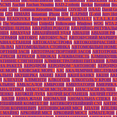
ACMS
Auchan
Auchan Україна
BAD-2 robotic
Baykar
Bayraktar
Bea
Award
Cobra
Common Reporting Standart
COVID-19
DAAD
David Gu
its
GPS
HIMARS
Instagram
iPhone
ISW
IT-АРМІЯ
IT-збій
Jerry He
don
READOVKA
Ready to Fight
Reikartz
RENAULT
S.T.A.L.K.E.
s
The Washington Post
United24
Volkswagen
Windows
WOG
WTA 2
АРІЙНІ ДЕРЕВА
АВАРІЙНІ РОБОТИ
АВАРІЙНО-РЯТУВАЛЬ
РОЩА
АВІАУДАР
АВІАЦІЙНИЙ УДАР
АВІАЦІЯ
АВІАЦІЯ РФ
ОГРАФІЯ
АВТОБУС
АВТОБУС №27
АВТОБУСНИЙ МАРШР
АВНА СТАНЦІЯ
АВТОКАТАСТРОФА
АВТОКОЛІНЧАСТИЙ 
ЛЬ ВАЗ
АВТОМОБІЛЬНА СТОЯНКА
АВТОМОБІЛЬНІ НОМЕ
ОРТНИЙ ЗАСІБ
АВТОТРАНСПОРТНИЙ ЗАСОБ
АВТОТРОЩ
АГРЕСІЯ
АГРЕСОР
АДВОКАТ
АДЕКВАТНІСТЬ
АДМІНБУДІВ
РАТИВНЕ СТЯГНЕННЯ
АДМІНІСТРАТИВНІ ПИТАННЯ
АДМІ
НА РАКЕТА
АЕРОДРОМ
АЕРОДРОМ "АНТОНОВ"
АЕРОДРОМ
КЕ МОРЕ
АЗОВСЬКЕ МОРЕ_
АЗС
АКАДЕМІЧНЕ ВЕСЛУВА
АЛЬНО
АКУШЕРКА
АКЦИЗ
АКЦІЇ
АКЦІЇ БАНКУ
АКЦІЯ
АК
Д
АЛІГАТОР
АЛІМЕНТИ
АЛКОГОЛЬ
АЛКОГОЛЬ У КРОВІ
А
АЛЬЯНС
АМБАСАДОР
АМБРОЗІЯ
АМБУЛАТОРІЯ
АМЕРИКА
АНАЛІТИКА
АНАСТАСІЯ МЄТЄЛЄВА
АНАСТАСІЯ РАДІНА
ЛЕНКО
АНДЖЕЙ ДУДА
АНДРІЙ БОГДАНЕЦЬ
АНДРІЙ ГЕРУ
К
АНЛІЯ
АННА ЖДАН
АНОМАЛІЯ
АНОМАЛЬНА СПЕКА
А
УПЦІЙНИЙ КОМІТЕТ ВР
АНТИКОРУПЦІЙНИЙ СУД
АНТИС
НТОН КОРИНЕВИЧ
АНТОНІВСЬКИЙ МІСТ
АПАТІЯ
АПЕЛЯ
Е МАЙНО
АРКОВИЙ МІСТ
АРКОВИЙ МОСТ
АРМАГЕДОН