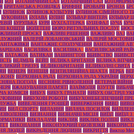
ОН
БОТ
БОТАНИЧНИЙ САД
БОТАНІЧНИЙ САД
БОТОФЕРМ
Я
БРИТАНСЬКА РОЗВІДКА
БРИФІНГ
БРОВАРИ
БРОНЗА
БР
И
БУДИНОК
БУДИНОК КУЛЬТУРИ
БУДИНОК СІМЕЙНОГО Т
БУКОВИНА
БУЛАВА
БУЛІНГ
БУЛЬВАР ВІНТЕРА
БУЛЬВАР 
РЕВІЙ
БУРУЛЬКА
БУРЯ
БУХГАЛТЕРКА
БУЦЕФАЛ
БУЧА
БУЧ
НІ КОШТИ
БЮЛЕТЕНІ
БЮРО РИТУАЛЬНИХ ПОСЛУГ
БЮС
ЖЛИВИЙ ПРОЄКТ
ВАЖЛИВІ РІШЕННЯ
ВАЖЛИВО
ВАЗ
ВА
ЗАЛУЖНИЙ
ВАЛЕРІЙ ЛОБАНОВСЬКИЙ
ВАЛЕРІЙ МОСТОВИ
ВАНТАЖІВКИ
ВАНТАЖНЕ СПОЛУЧЕННЯ
ВАНТАЖНИЙ АВ
ВАРШАВА
ВАСИЛІВКА
ВАСИЛІВКА_
ВАСИЛІВСЬКИЙ РА
ЮК
ВАТАЖОК
ВАТИКАН
ВАШИНГТОН
ВБИВСТВО
ВБИВСТ
ІСТЬ
ВЕДМІДЬ
ВЕЙП
ВЕЛИКА БРИТАНІЯ
ВЕЛИКА ВІТЧИ
ЕЛИКИЙ ТРИЗУБ
ВЕЛИКОБРИТАНІЯ
ВЕЛИКОДНІ СВЯТА
ТЯН
ВЕНЕРА
ВЕНЕЦІЯ
ВЕНТИЛЯЦІЙНА ШАХТА
ВЕРБА
ВЕ
АКОНУ
ВЕРХОВНА РАДА
ВЕРХОВНА РАДА УКРАЇНИ
ВЕРХ
СНЯНА ПОГОДА
ВЕСНЯНЕ РІВНОДЕННЯ
ВЕТЕРАН ВІЙНИ
ЧЕРЯ
ВЖАНУВАННЯ ПАМ'ЯТІ
ВЗАЇМОДІЯ
ВЗУТТЯ
ВИБАЧ
ЧА КОМІСІЯ
ВИБУХ
ВИБУХ ГРАНАТИ
ВИБУХ ОБСТРІЛ УК
РЕЧОВИНИ
ВИБУХОВІ РОБОТИ
ВИБУХОНЕБЕЗПЕЧНИЙ ПР
СЛУЖБА
ВИВЕДЕННЯ ГРОШЕЙ
ВИВЕРЖЕННЯ
ВИВІЗ
ВИВІ
РИН
ВИД СПОРТУ
ВИДАННЯ
ВИДАЧА ПОСИЛОК
ВИДІЛЕН
ИЗВОЛЕННЯ
ВИЗНАННЯ
ВИЗНАЧНІ МІСЦЯ
ВИЇЗД
ВИЇЗД З
ОРМАТИКИ
ВИКЛАДАЧИ
ВИКЛИК
ВИКЛИК ПОЛІЦІЇ
ВИКЛ
ТЕТ
ВИКОНАННЯ
ВИКОНУЮЧИЙ ОБОВ'ЯЗКИ
ВИКОРИСТ
НЯ ЛЮДЕЙ
ВИКРАДЕННЯ ЛЮДИНИ
ВИКРИТТЯ
Виктор Мед