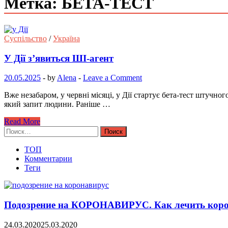
Метка: БЕТА-ТЕСТ
Суспільство
/
Україна
У Дії з’явиться ШІ-агент
20.05.2025
-
by
Alena
-
Leave a Comment
Вже незабаром, у червні місяці, у Дії стартує бета-тест штучно
який запит людини. Раніше …
Read More
Найти:
ТОП
Комментарии
Теги
Подозрение на КОРОНАВИРУС. Как лечить коро
24.03.2020
25.03.2020