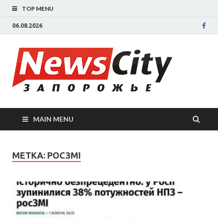
TOP MENU
06.08.2026
New
Новости
Запорожья
све
Запорожск
области
сегодня.
нов
События
MAIN MENU
Запорожья
Зап
коррупция,
политика,
сег
МЕТКА: РОСЗМІ
дтп, новос
спорта