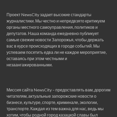
Проект NewsCity задает высокие стандарты
журналистики. Мы честно и непредвзято критикуем
органы местного самоуправления, политиков и
депутатов. Наша команда ежедневно публикует
самые свежие новости Запорожья, чтобы держать
вас в курсе происходящих в городе событий. Мы
успеваем посетить едва ли не каждое мероприятие,
оставаясь при этом честными и
незаангажированными.
Миссия сайта NewsCity – предоставлять вам, дорогим
читателям, актуальные запорожские новости о
бизнесе, культуре, спорте, криминале, экологии,
транспорте. Каждая из тем важна для нас, ведь мы
хотим, чтобы родной город казацкой славы был