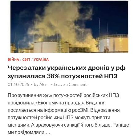
ВІЙНА
/
СВІТ
/
УКРАЇНА
Через атаки українських дронів у рф
зупинилися 38% потужностей НПЗ
01.10.2025
-
by
Alena
-
Leave a Comment
Про зупинення 38% потужностей російських НПЗ
повідомила «Економічна правда». Видання
посилається на інформацію росЗМІ. Відновлення
потужностей російських НПЗ можуть тривати
місяцями. А враховуючи санкції й того більше. Раніше
ми повідомляли, …