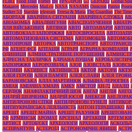
FLiRT
Food Train
Forbes
fpv
FPV-ДРОН
G7
GEPARD
Global Spir
Makarov
Mercedes
Mаil.гu
NASA
NASAMS
Omicron
Patriot
Posei
Stalker 5.0
Starship
telegram
Teresa & Maria
The Guardian
The Time
АБОРДАЖ
АВАРІЙНА СИТУАЦІЯ
АВАРІЙНА СЛУЖБА
АВ
АВІАБОМБА
АВІАДВИГУНИ
АВІАСПОЛУЧЕННЯ
АВІАТ
ДЛЯ ВІЙСЬКОВИХ
АВТІВКИ
АВТО
АВТОАВАРІЯ
АВТОБІ
АВТОВОКЗАЛ ЗАПОРІЖЖЯ
АВТОЄВРОСИЛА
АВТОЗАПР
АВТОМАТИЗОВАНА СИСТЕМА
АВТОМОБІЛЬ
АВТОМОБІ
АВТОПРОБІГ
АВТОРКА
АВТОТРАНСПОРТ
АВТОТРАНСП
РФ
АГЕНТ ФСБ
АГІТАЦІЯ
АГРАРІЇ
АГРАРНА КОМПАНІЯ
ОДИНИЦЯ
АДМІНІСТРАТИВНЕ ПОРУШЕННЯ
АДМІНІСТ
АДРЕСНА ТАБЛИЧКА
АДРІАНА ПУЩАК
АЕРОБАЛІСТИЧ
ЗАПОРІЖЖЯ
АЕРОРОЗВІДКА
АЗОВ
АЗОВСТАЛЬ
АЗОВСЬ
АКТИВИ
АКТИВІСТ
АКТИВНІСТЬ
АКТОР
АКТОРИ
АКТУ
АЛЕЯ ГЕРОЇВ
АЛЕЯ ПАМ'ЯТІ
АЛЕЯ СЛАВИ
АЛЕЯ ТРОЯН
БАРАНОВСЬКА
АЛЛА МАРТИНЮК
АЛЬБІНА ДЕРЮГІНА
АМІАК
АМІАЧНА ХМАРА
АМКУ
АМСТОР
АН-72
АНАЛІЗ
СЕРДЮК
АНАФІЛАКТИЧНИЙ ШОК
АНГАР
АНГЛІЯ
АНГО
АНДРІЙ ШЕВЧЕНКО
АНДРІЙ ЮСОВ
АНЕКСІЯ
АНІ ЛОРА
АНТИДРОНОВІ СІТКИ
АНТИДРОНОВІ ТУНЕЛІ
АНТИКОР
АНТИУКРАЇНСЬКА ДЕЯЛЬНІСТЬ
АНТОН ГЕРАЩЕНКО
А
АРЕШТ
АРЕШТ МАЙНА
АРЕШТ РАХУНКІВ
АРЕШТОВАН
РФ
АРМЯНСЬК
АРОМАТ
АРСЕНАЛ
АРТАКЦІЯ
АРТЕМ К
АРТИСТ
АРТОБ'ЄКТ
АРХЕОЛОГИ
АРХЕОЛОГІЯ
АСКОЛЬД
АСПІРАНТУРА
АСТЕРОЇД
АСТРОНОМІЧНЕ ЯВИЩЕ
АСТР