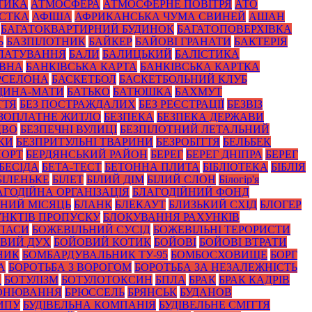
ТИКА
АТМОСФЕРА
АТМОСФЕРНЕ ПОВІТРЯ
АТО
СТКА
АФІША
АФРИКАНСЬКА ЧУМА СВИНЕЙ
АШАН
БАГАТОКВАРТИРНИЙ БУДИНОК
БАГАТОПОВЕРХІВКА
Ь
БАЗПІЛОТНИК
БАЙКЕР
БАЙОВІ ГРАНАТИ
БАКТЕРІЯ
ЛАТУВАННЯ
БАЛИ
БАЛИЦЬКИЙ
БАЛІСТИКА
ОВНА
БАНКІВСЬКА КАРТА
БАНКІВСЬКА КАРТКА
РСЕЛОНА
БАСКЕТБОЛ
БАСКЕТБОЛЬНИЙ КЛУБ
ЩИНА-МАТИ
БАТЬКО
БАТЮШКА
БАХМУТ
ТТЯ
БЕЗ ПОСТРАЖДАЛИХ
БЕЗ РЕЄСТРАЦІЇ
БЕЗВІЗ
ЗОПЛАТНЕ ЖИТЛО
БЕЗПЕКА
БЕЗПЕКА ДЕРЖАВИ
ДВО
БЕЗПЕЧНІ ВУЛИЦІ
БЕЗПІЛОТНИЙ ЛЕТАЛЬНИЙ
КИ
БЕЗПРИТУЛЬНІ ТВАРИНИ
БЕЗРОБІТТЯ
БЕЛЬБЕК
ПОРТ
БЕРДЯНСЬКИЙ РАЙОН
БЕРЕГ
БЕРЕГ ДНІПРА
БЕРЕГ
БЕСІДА
БЕТА-ТЕСТ
БЕТОННА ПЛИТА
БІБЛІОТЕКА
БІБЛІЯ
БІЛЕНЬКЕ
БІЛЕТ
БІЛИЙ ДІМ
БІЛИЙ СЛОН
Білогір'я
АГОДІЙНА ОРГАНІЗАЦІЯ
БЛАГОДІЙНИЙ ФОНД
НИЙ МІСЯЦЬ
БЛАНК
БЛЕКАУТ
БЛИЗЬКИЙ СХІД
БЛОГЕР
НКТІВ ПРОПУСКУ
БЛОКУВАННЯ РАХУНКІВ
ПАСИ
БОЖЕВІЛЬНИЙ СУСІД
БОЖЕВІЛЬНІ ТЕРОРИСТИ
ВИЙ ДУХ
БОЙОВИЙ КОТИК
БОЙОВІ
БОЙОВІ ВТРАТИ
НИК
БОМБАРДУВАЛЬНИК ТУ-95
БОМБОСХОВИЩЕ
БОРГ
А
БОРОТЬБА З ВОРОГОМ
БОРОТЬБА ЗА НЕЗАЛЕЖНІСТЬ
А
БОТУЛІЗМ
БОТУЛОТОКСИН
БПЛА
БРАК
БРАК КАДРІВ
ОНЮВАННЯ
БРЮССЕЛЬ
БРЯНСЬК
БУДАНОВ
ИПУ
БУДІВЕЛЬНА КОМПАНІЯ
БУДІВЕЛЬНЕ СМІТТЯ