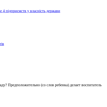
е 4 підприємств у власність держави
тів
аду? Предположительно (со слов ребенка) делает воспитатель