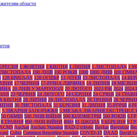
 жителям области
летов
ВЕРЕСНЯ
1 ЖОВТНЯ
1 КВІТНЯ
1 ЛИПНЯ
1 ЛИСТОПАДА
1 М
 ЛИСТОПАДА
100 ДНІВ
100 РОКІВ
1000
1000 ДНІВ
101 ГІМН
Я
128 БРИГАДА
128 ОГШБР
13 ДІТЕЙ
13 ЛИСТОПАДА
14 БЕ
РАВНЯ
17 ЧЕРВНЯ
17-РІЧНА ДІВЧИНА
18 ЛИПНЯ
18 МІСЯЦІ
ТИНА
20 ДНІВ У МАРІУПОЛІ
20 ЛЮТОГО
2023 РІК
2024
2024 
АВНЯ
23 ЧЕРВНЯ
24 ЛЮТОГО
24 СЕРПНЯ
24 СІЧНЯ
24 ТРАВ
8 КВІТНЯ
28 ЛИПНЯ
28 ЛИСТОПАДА
28 ТРАВНЯ
28 ЧЕРВН
ВІТНЯ
30 ЛИСТОПАДА
31 БЕРЕЗНЯ
31 ЛИПНЯ
35-РІЧЧЯ
4 Р
Я
5 ЛІКАРНЯ ЗАПОРІЖЖЯ
5 МІСЬКА ЛІКАРНЯ ЕКСТРЕНОЇ
50 ОБМІН
500 ДНІВ ВІЙНИ
500 КІЛОМЕТРІВ
500 РОКІВ
6 Г
8 ТРАВНЯ
800 ДНІВ ВІЙНИ
800+
81 ШКОЛА
9 БЕРЕЗНЯ
9 Г
ACMS
Auchan
Auchan Україна
BAD-2 robotic
Baykar
Bayraktar
Bea
Award
Cobra
Common Reporting Standart
COVID-19
DAAD
David Gu