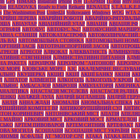
its
GPS
HIMARS
Instagram
iPhone
ISW
IT-АРМІЯ
IT-збій
Jerry He
don
READOVKA
Ready to Fight
Reikartz
RENAULT
S.T.A.L.K.E.
s
The Washington Post
United24
Volkswagen
Windows
WOG
WTA 2
АРІЙНІ ДЕРЕВА
АВАРІЙНІ РОБОТИ
АВАРІЙНО-РЯТУВАЛЬ
РОЩА
АВІАУДАР
АВІАЦІЙНИЙ УДАР
АВІАЦІЯ
АВІАЦІЯ РФ
ОГРАФІЯ
АВТОБУС
АВТОБУС №27
АВТОБУСНИЙ МАРШР
АВНА СТАНЦІЯ
АВТОКАТАСТРОФА
АВТОКОЛІНЧАСТИЙ 
ЛЬ ВАЗ
АВТОМОБІЛЬНА СТОЯНКА
АВТОМОБІЛЬНІ НОМЕ
ОРТНИЙ ЗАСІБ
АВТОТРАНСПОРТНИЙ ЗАСОБ
АВТОТРОЩ
АГРЕСІЯ
АГРЕСОР
АДВОКАТ
АДЕКВАТНІСТЬ
АДМІНБУДІВ
РАТИВНЕ СТЯГНЕННЯ
АДМІНІСТРАТИВНІ ПИТАННЯ
АДМІ
НА РАКЕТА
АЕРОДРОМ
АЕРОДРОМ "АНТОНОВ"
АЕРОДРОМ
КЕ МОРЕ
АЗОВСЬКЕ МОРЕ_
АЗС
АКАДЕМІЧНЕ ВЕСЛУВА
АЛЬНО
АКУШЕРКА
АКЦИЗ
АКЦІЇ
АКЦІЇ БАНКУ
АКЦІЯ
АК
Д
АЛІГАТОР
АЛІМЕНТИ
АЛКОГОЛЬ
АЛКОГОЛЬ У КРОВІ
А
АЛЬЯНС
АМБАСАДОР
АМБРОЗІЯ
АМБУЛАТОРІЯ
АМЕРИКА
АНАЛІТИКА
АНАСТАСІЯ МЄТЄЛЄВА
АНАСТАСІЯ РАДІНА
ЛЕНКО
АНДЖЕЙ ДУДА
АНДРІЙ БОГДАНЕЦЬ
АНДРІЙ ГЕРУ
К
АНЛІЯ
АННА ЖДАН
АНОМАЛІЯ
АНОМАЛЬНА СПЕКА
А
УПЦІЙНИЙ КОМІТЕТ ВР
АНТИКОРУПЦІЙНИЙ СУД
АНТИС
НТОН КОРИНЕВИЧ
АНТОНІВСЬКИЙ МІСТ
АПАТІЯ
АПЕЛЯ
Е МАЙНО
АРКОВИЙ МІСТ
АРКОВИЙ МОСТ
АРМАГЕДОН
ИСЬКО
АРТЕМ ПИВОВАРОВ
АРТЕМ СИТНИК
АРТЕФАКТ
А
ОВА МОГИЛА
АСОЦІАЦІЯ
АСОЦІАЦІЯ МІСТ УКРАЇНИ
АС
ОНОМІЯ
АСФАЛЬТ
АТ "МОТОР СІЧ"
АТАКА
АТАКА БПЛА