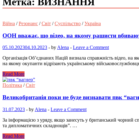
Метка: ВИЗНАННЯ
Війна
/
Резонанс
/
Світ
/
Суспільство
/
Україна
ООН вважає, що відео, на якому рашисти вбиваю
05.10.2023
04.10.2023
-
by
Alena
-
Leave a Comment
Організація Об’єднаних Націй визнала справжність відео, на як
на якому окупанти відрізають українському військовослужбов
Read More
Політика
/
Світ
Великобританія поки не буде визнавати пвк “ваг
31.07.2023
-
by
Alena
-
Leave a Comment
За інформацією з уряду, якщо занесуть у британський чорний с
та дипломатичних складнощів”. …
Read More