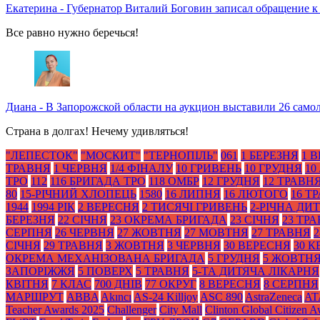
Екатерина
-
Губернатор Виталий Боговин записал обращение к
Все равно нужно беречься!
Диана
-
В Запорожской области на аукцион выставили 26 само
Страна в долгах! Нечему удивляться!
"ЛЕПЕСТОК"
"МОСКИТ"
"ТЕРНОПІЛЬ"
061
1 БЕРЕЗНЯ
1 
ТРАВНЯ
1 ЧЕРВНЯ
1/4 ФІНАЛУ
10 ГРИВЕНЬ
10 ГРУДНЯ
10
ТРО
112
116 БРИГАДА ТРО
118 ОМБР
12 ГРУДНЯ
12 ТРАВН
80
15-РІЧНИЙ ХЛОПЕЦЬ
1580
16 ЛИПНЯ
16 ЛЮТОГО
16 Т
1944
1994 РІК
2 ВЕРЕСНЯ
2 ТИСЯЧІ ГРИВЕНЬ
2-РІЧНА ДИ
БЕРЕЗНЯ
22 СІЧНЯ
23 ОКРЕМА БРИГАДА
23 СІЧНЯ
23 ТР
СЕРПНЯ
26 ЧЕРВНЯ
27 ЖОВТНЯ
27 МОВТНЯ
27 ТРАВНЯ
2
СІЧНЯ
29 ТРАВНЯ
3 ЖОВТНЯ
3 ЧЕРВНЯ
30 ВЕРЕСНЯ
30 К
ОКРЕМА МЕХАНІЗОВАНА БРИГАДА
5 ГРУДНЯ
5 ЖОВТН
ЗАПОРІЖЖЯ
5 ПОВЕРХ
5 ТРАВНЯ
5-ТА ДИТЯЧА ЛІКАРНЯ
КВІТНЯ
7 КЛАС
700 ДНІВ
77 ОКРУГ
8 ВЕРЕСНЯ
8 СЕРПНЯ
МАРШРУТ
ABBA
Akıncı
AS-24 Killjoy
ASC 890
AstraZeneca
AT
Teacher Awards 2025
Challenger
City Mall
Clinton Global Citizen 