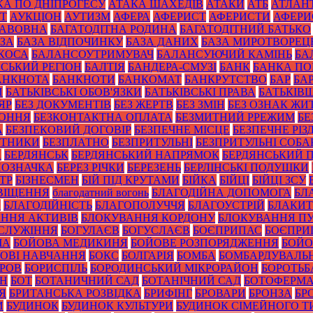
КА ПО ДНІПРОГЕСУ
АТАКА ШАХЕДІВ
АТАКИ
АТБ
АТЛАН
ІТ
АУКЦІОН
АУТИЗМ
АФЕРА
АФЕРИСТ
АФЕРИСТИ
АФЕРИ
БАВОВНА
БАГАТОДІТНА РОДИНА
БАГАТОДІТНИЙ БАТЬКО
ЗА
БАЗА ВІДПОЧИНКУ
БАЗА ДАНИХ
БАЗА МИРОТВОРЕЦ
 КОСА
БАЛАНСОУТРИМУВАЧ
БАЛАНСУЮЧИЙ КАМІНЬ
БА
ЙСЬКИЙ РЕГІОН
БАЛТІЯ
БАНДЕРА-СМУЗІ
БАНК
БАНКА П
АНКНОТА
БАНКНОТИ
БАНКОМАТ
БАНКРУТСТВО
БАР
БА
И
БАТЬКІВСЬКІ ОБОВ'ЯЗКИ
БАТЬКІВСЬКІ ПРАВА
БАТЬКІВ
ЯР
БЕЗ ДОКУМЕНТІВ
БЕЗ ЖЕРТВ
БЕЗ ЗМІН
БЕЗ ОЗНАК ЖИ
КОННЯ
БЕЗКОНТАКТНА ОПЛАТА
БЕЗМИТНИЙ РРЕЖИМ
БЕ
А
БЕЗПЕКОВИЙ ДОГОВІР
БЕЗПЕЧНЕ МІСЦЕ
БЕЗПЕЧНЕ РІЗ
ОТНИКИ
БЕЗПЛАТНО
БЕЗПРИТУЛЬНІ
БЕЗПРИТУЛЬНІ СОБА
А
БЕРДЯНСЬК
БЕРДЯНСЬКИЙ НАПРЯМОК
БЕРДЯНСЬКИЙ 
ПОЗНАЧКА
БЕРЕЗ РІЧКИ
БЕРЕЗЕНЬ
БЕРЛІНСЬКІ ПОДУШКИ
ТР
БІЗНЕСМЕН
БІЙ ПІД КРУТАМИ
БІЙКА
БІЙЦІ
БІЙЦІ ЗСУ
ВІЩЕННЯ
благодатний вогонь
БЛАГОДІЙНА ДОПОМОГА
БЛ
И
БЛАГОДІЙНІСТЬ
БЛАГОПОЛУЧЧЯ
БЛАГОУСТРІЙ
БЛАКИТ
ННЯ АКТИВІВ
БЛОКУВАННЯ КОРДОНУ
БЛОКУВАННЯ ПУ
СЛУЖІННЯ
БОГУЛАЄВ
БОГУСЛАЄВ
БОЄПРИПАС
БОЄПРИ
ЧА
БОЙОВА МЕДИКИНЯ
БОЙОВЕ РОЗПОРЯДЖЕННЯ
БОЙО
ОВІ НАВЧАННЯ
БОКС
БОЛГАРІЯ
БОМБА
БОМБАРДУВАЛЬ
УРОВ
БОРИСПІЛЬ
БОРОДИНСЬКИЙ МІКРОРАЙОН
БОРОТЬБ
ОН
БОТ
БОТАНИЧНИЙ САД
БОТАНІЧНИЙ САД
БОТОФЕРМ
Я
БРИТАНСЬКА РОЗВІДКА
БРИФІНГ
БРОВАРИ
БРОНЗА
БР
И
БУДИНОК
БУДИНОК КУЛЬТУРИ
БУДИНОК СІМЕЙНОГО Т