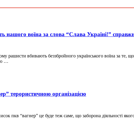
ть нашого воїна за слова “Слава Україні!” справ
ому рашисти вбивають беззбройного українського воїна за те, що 
цю …
нер” терористичною організацією
писок пкв “вагнер” це буде теж саме, що заборона діяльності як