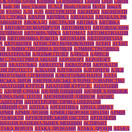
il & Alyona Alyona
Kızılelma
La Repubblica
Leopard
Lexus
Lifecell
R
Saab 340
Save Ukraine
SCALP
Skoda Octavia
SkyUp
SpaceX
50
YASNO
А-50
А-95
АБІТУРІЄНТИ
АБОНЕНТ
АБОНЕНТИ
НА СЛУЖБА
АВАРІЯ
АВДІЇВКА
АВІАБАЗА
АВІАБАЗА РФ
АВІАШОУ
АВОКАДО
АВСТРАЛІЯ
АВТІВКА
АВТІВКА
УТ
АВТОБУСНІ МАРШРУТИ
АВТОВИКУП
АВТОВЛАСНИК
ПІДІЙМАЧ
АВТОКРАДІЙКА
АВТОМАТ
АВТОМАТИЗАЦІЯ
РИ
АВТОНОМНА РОБОТА
АВТОПАРК
АВТОПРИГОДА
А
АВТОШЛЯХ
АГЕНСТВО ВІДНОВЛЕННЯ
АГЕНТ
АГЕНТ
ЛЯ
АДМІНІСТРАТИВНА БУДІВЛЯ
АДМІНІСТРАТИВНА
НМАТЕРІАЛИ
АДОЛЬФ ГІТЛЕР
АДРЕСА
АДРЕСИ
 СТРАТЕГІЧНОЇ АВІАЦІЇ
АЕРОПОРТ
АЕРОПОРТ
ННЯ
АКАПУЛЬКО
АКВАРІУМ
АКВАТОРІЯ
АКРОБАТИ
ЦІЯ ПРОТЕСТУ
АЛБАНІЯ
АЛГОКОЛЬ
АЛГОРИТМ
АЛЕЯ
ЛКОГОЛЬНЕ СП'ЯНІННЯ
АЛКОГОЛЬНІ НАПОЇ
АЛЛА
НСЬКА ЗБРОЯ
АМЕРИКАНСЬКЕ ЯДЕРНЕ ТОВАРИСТВО
АНАТОЛІЙ КУРТЄВ
АНАТОЛІЙ КУРТЄВ_
АНАТОЛІЙ
С
АНДРІЙ ЄРМАК
АНДРІЙ ПИШНИЙ
АНДРІЙ ХЛИВНЮК
НОМАЛЬНЕ ТЕПЛО
АНОНІМНИЙ ДЗВІНОК
АНОНС
АНІТАРІЯ
АНТИТЕРОРИСТИЧНА ОПЕРАЦІЯ
ЦІЙНИЙ СУД
АПТЕКА
АРГЕНТИНА
АРЕНА ЦИРКУ
АРМІЯ
АРМІЯ ДРОНІВ
АРМІЯ ОБОРОНИ ІЗРАЇЛЮ
АРМІЯ
РТЕФАКТИ
АРТИЛЕРІЙСЬКИЙ ОБСТРІЛ
АРТИЛЕРІЯ
ОЦІАЦІЯ НАЦІОНАЛЬНИХ МЕНШИН
АСПІРАНТ
АТАКА ВОРОГА
АТАКА ДРОНАМИ
АТАКА ДРОНІВ
АТАКА