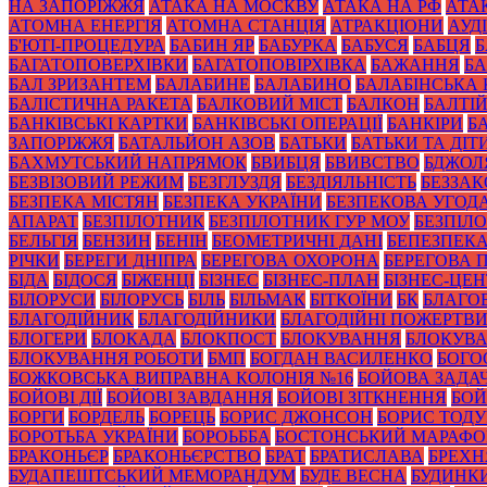
НА ЗАПОРІЖЖЯ
АТАКА НА МОСКВУ
АТАКА НА РФ
АТА
АТОМНА ЕНЕРГІЯ
АТОМНА СТАНЦІЯ
АТРАКЦІОНИ
АУД
Б'ЮТІ-ПРОЦЕДУРА
БАБИН ЯР
БАБУРКА
БАБУСЯ
БАБЦЯ
БАГАТОПОВЕРХІВКИ
БАГАТОПОВІРХІВКА
БАЖАННЯ
БА
БАЛ ЗРИЗАНТЕМ
БАЛАБИНЕ
БАЛАБИНО
БАЛАБІНСЬКА
БАЛІСТИЧНА РАКЕТА
БАЛКОВИЙ МІСТ
БАЛКОН
БАЛТІ
БАНКІВСЬКІ КАРТКИ
БАНКІВСЬКІ ОПЕРАЦІЇ
БАНКІРИ
Б
ЗАПОРІЖЖЯ
БАТАЛЬЙОН АЗОВ
БАТЬКИ
БАТЬКИ ТА ДІТ
БАХМУТСЬКИЙ НАПРЯМОК
БВИБЦЯ
БВИВСТВО
БДЖОЛ
БЕЗВІЗОВИЙ РЕЖИМ
БЕЗГЛУЗДЯ
БЕЗДІЯЛЬНІСТЬ
БЕЗЗА
БЕЗПЕКА МІСТЯН
БЕЗПЕКА УКРАЇНИ
БЕЗПЕКОВА УГОД
АПАРАТ
БЕЗПІЛОТНИК
БЕЗПІЛОТНИК ГУР МОУ
БЕЗПІЛ
БЕЛЬГІЯ
БЕНЗИН
БЕНІН
БЕОМЕТРИЧНІ ДАНІ
БЕПЕЗПЕК
РІЧКИ
БЕРЕГИ ДНІПРА
БЕРЕГОВА ОХОРОНА
БЕРЕГОВА 
БІДА
БІДОСЯ
БІЖЕНЦІ
БІЗНЕС
БІЗНЕС-ПЛАН
БІЗНЕС-ЦЕН
БІЛОРУСИ
БІЛОРУСЬ
БІЛЬ
БІЛЬМАК
БІТКОЇНИ
БК
БЛАГО
БЛАГОДІЙНИК
БЛАГОДІЙНИКИ
БЛАГОДІЙНІ ПОЖЕРТВ
БЛОГЕРИ
БЛОКАДА
БЛОКПОСТ
БЛОКУВАННЯ
БЛОКУВА
БЛОКУВАННЯ РОБОТИ
БМП
БОГДАН ВАСИЛЕНКО
БОГО
БОЖКОВСЬКА ВИПРАВНА КОЛОНІЯ №16
БОЙОВА ЗАДА
БОЙОВІ ДІЇ
БОЙОВІ ЗАВДАННЯ
БОЙОВІ ЗІТКНЕННЯ
БОЙ
БОРГИ
БОРДЕЛЬ
БОРЕЦЬ
БОРИС ДЖОНСОН
БОРИС ТОД
БОРОТЬБА УКРАЇНИ
БОРОЬББА
БОСТОНСЬКИЙ МАРАФ
БРАКОНЬЄР
БРАКОНЬЄРСТВО
БРАТ
БРАТИСЛАВА
БРЕХН
БУДАПЕШТСЬКИЙ МЕМОРАНДУМ
БУДЕ ВЕСНА
БУДИНК