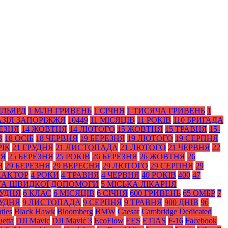
ІЛЬЯРД
1 МЛН ГРИВЕНЬ
1 СІЧНЯ
1 ТИСЯЧА ГРИВЕНЬ
1
АЗІЯ ЗАПОРІЖЖЯ
10449
11 МІСЯЦІВ
11 РОКІВ
110 БРИГАДА
РЕЗНЯ
14 ЖОВТНЯ
14 ЛЮТОГО
15 ЖОВТНЯ
15 ТРАВНЯ
15-
В
18 ОСІБ
18 ЧЕРВНЯ
19 БЕРЕЗНЯ
19 ЛЮТОГО
19 СЕРПНЯ
РІК
21 ГРУДНЯ
21 ЛИСТОПАДА
21 ЛЮТОГО
21 ЧЕРВНЯ
22
НЯ
25 БЕРЕЗНЯ
25 РОКІВ
26 БЕРЕЗНЯ
26 ЖОВТНЯ
26
Я
29 БЕРЕЗНЯ
29 ВЕРЕСНЯ
29 ЛЮТОГО
29 СЕРПНЯ
29
ЕАКТОР
4 РОКИ
4 ТРАВНЯ
4 ЧЕРВНЯ
40 РОКІВ
400
47
 ТА ШВИДКОЇ ДОПОМОГИ
5 МІСЬКА ЛІКАРНЯ
РУДНЯ
6 КЛАС
6 МІСЯЦІВ
6 СІЧНЯ
600 ГРИВЕНЬ
65 ОМБР
7
РУДНЯ
9 ЛИСТОПАДА
9 СЕРПНЯ
9 ТРАВНЯ
900 ДНІВ
96
tles
Black Нawk
Bloomberg
BMW
Caesar
Cambridge Dedicated
etta
DJI Mavic
DJI Mavic 3
EcoFlow
EES
ETIAS
F-16
Facebook