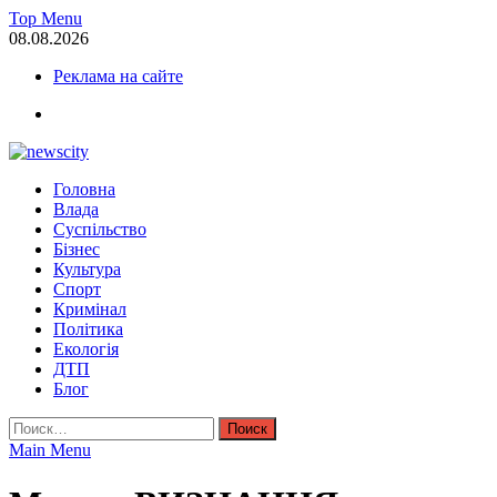
Skip
Top Menu
to
08.08.2026
content
Реклама на сайте
facebook
NewsCity — свежие новости Запорожья сегодня
Головна
Новости Запорожья и Запорожской области сегодня. События За
Влада
Суспільство
Бізнес
Культура
Спорт
Кримінал
Політика
Екологія
ДТП
Блог
Найти:
Main Menu