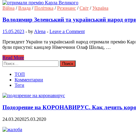
Війна
/
Влада
/
Політика
/
Резонанс
/
Світ
/
Україна
Володимир Зеленський та український народ от
15.05.2023
-
by
Alena
-
Leave a Comment
Президент України та український народ отримали премію Карл
були присутні: канцлер Німеччини Олаф Шольц, …
Read More
Найти:
ТОП
Комментарии
Теги
Подозрение на КОРОНАВИРУС. Как лечить коро
24.03.2020
25.03.2020