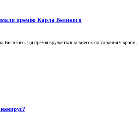
римали премію Карла Великого
а Великого. Ця премія вручається за внесок об’єднання Європи.
навирус?