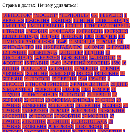
Страна в долгах! Нечему удивляться!
"ЛЕПЕСТОК"
"МОСКИТ"
"ТЕРНОПІЛЬ"
061
1 БЕРЕЗНЯ
1
ВЕРЕСНЯ
1 ЖОВТНЯ
1 КВІТНЯ
1 ЛИПНЯ
1 ЛИСТОПАДА
1 МІЛЬЯРД
1 МЛН ГРИВЕНЬ
1 СІЧНЯ
1 ТИСЯЧА ГРИВЕНЬ
1 ТРАВНЯ
1 ЧЕРВНЯ
1/4 ФІНАЛУ
10 ГРИВЕНЬ
10 ГРУДНЯ
10 ЛИСТОПАДА
100 ДНІВ
100 РОКІВ
1000
1000 ДНІВ
101
ГІМНАЗІЯ ЗАПОРІЖЖЯ
10449
11 МІСЯЦІВ
11 РОКІВ
110
БРИГАДА ТРО
112
116 БРИГАДА ТРО
118 ОМБР
12 ГРУДНЯ
12 ТРАВНЯ
128 БРИГАДА
128 ОГШБР
13 ДІТЕЙ
13
ЛИСТОПАДА
14 БЕРЕЗНЯ
14 ЖОВТНЯ
14 ЛЮТОГО
15
ЖОВТНЯ
15 ТРАВНЯ
15-80
15-РІЧНИЙ ХЛОПЕЦЬ
1580
16
ЛИПНЯ
16 ЛЮТОГО
16 ТРАВНЯ
17 ЧЕРВНЯ
17-РІЧНА
ДІВЧИНА
18 ЛИПНЯ
18 МІСЯЦІВ
18 ОСІБ
18 ЧЕРВНЯ
19
БЕРЕЗНЯ
19 ЛЮТОГО
19 СЕРПНЯ
1944
1994 РІК
2
ВЕРЕСНЯ
2 ТИСЯЧІ ГРИВЕНЬ
2-РІЧНА ДИТИНА
20 ДНІВ
У МАРІУПОЛІ
20 ЛЮТОГО
2023 РІК
2024
2024 РІК
21
ГРУДНЯ
21 ЛИСТОПАДА
21 ЛЮТОГО
21 ЧЕРВНЯ
22
БЕРЕЗНЯ
22 СІЧНЯ
23 ОКРЕМА БРИГАДА
23 СІЧНЯ
23
ТРАВНЯ
23 ЧЕРВНЯ
24 ЛЮТОГО
24 СЕРПНЯ
24 СІЧНЯ
24
ТРАВНЯ
25 БЕРЕЗНЯ
25 РОКІВ
26 БЕРЕЗНЯ
26 ЖОВТНЯ
26 СЕРПНЯ
26 ЧЕРВНЯ
27 ЖОВТНЯ
27 МОВТНЯ
27
ТРАВНЯ
28 КВІТНЯ
28 ЛИПНЯ
28 ЛИСТОПАДА
28
ТРАВНЯ
28 ЧЕРВНЯ
29 БЕРЕЗНЯ
29 ВЕРЕСНЯ
29
ЛЮТОГО
29 СЕРПНЯ
29 СІЧНЯ
29 ТРАВНЯ
3 ЖОВТНЯ
3