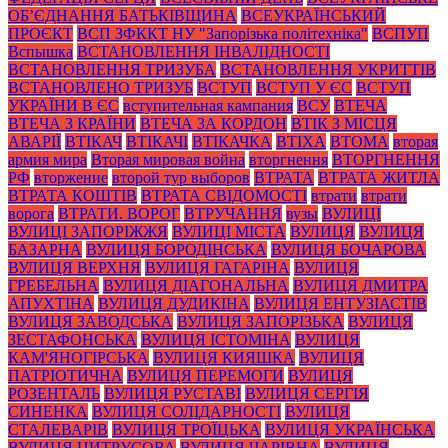
ОБ’ЄДНАННЯ БАТЬКІВЩИНА
ВСЕУКРАЇНСЬКИЙ
ПРОЄКТ
ВСП ЗФККТ НУ "Запорізька політехніка"
ВСПУП
Вспышка
ВСТАНОВЛЕННЯ ІНВАЛІДНОСТІ
ВСТАНОВЛЕННЯ ТРИЗУБА
ВСТАНОВЛЕННЯ УКРИТТІВ
ВСТАНОВЛЕНО ТРИЗУБ
ВСТУП
ВСТУП У ЄС
ВСТУП
УКРАЇНИ В ЄС
вступительная кампания
ВСУ
ВТЕЧА
ВТЕЧА З КРАЇНИ
ВТЕЧА ЗА КОРДОН
ВТІК З МІСЦЯ
АВАРІЇ
ВТІКАЧ
ВТІКАЧІ
ВТІКАЧКА
ВТІХА
ВТОМА
вторая
армия мира
Вторая мировая война
вторгнення
ВТОРГНЕННЯ
РФ
вторжение
второй тур выборов
ВТРАТА
ВТРАТА ЖИТЛА
ВТРАТА КОШТІВ
ВТРАТА СВІДОМОСТІ
втрати
втрати
ворога
ВТРАТИ. ВОРОГ
ВТРУЧАННЯ
вузы
ВУЛИЦІ
ВУЛИЦІ ЗАПОРІЖЖЯ
ВУЛИЦІ МІСТА
ВУЛИЦЯ
ВУЛИЦЯ
БАЗАРНА
ВУЛИЦЯ БОРОДІНСЬКА
ВУЛИЦЯ БОЧАРОВА
ВУЛИЦЯ ВЕРХНЯ
ВУЛИЦЯ ГАГАРІНА
ВУЛИЦЯ
ГРЕБЕЛЬНА
ВУЛИЦЯ ДІАГОНАЛЬНА
ВУЛИЦЯ ДМИТРА
АПУХТІНА
ВУЛИЦЯ ДУДИКІНА
ВУЛИЦЯ ЕНТУЗІАСТІВ
ВУЛИЦЯ ЗАВОДСЬКА
ВУЛИЦЯ ЗАПОРІЗЬКА
ВУЛИЦЯ
ЗЕСТАФОНСЬКА
ВУЛИЦЯ ІСТОМІНА
ВУЛИЦЯ
КАМ'ЯНОГІРСЬКА
ВУЛИЦЯ КИЯШКА
ВУЛИЦЯ
ПАТРІОТИЧНА
ВУЛИЦЯ ПЕРЕМОГИ
ВУЛИЦЯ
РОЗЕНТАЛЬ
ВУЛИЦЯ РУСТАВІ
ВУЛИЦЯ СЕРГІЯ
СИНЕНКА
ВУЛИЦЯ СОЛІДАРНОСТІ
ВУЛИЦЯ
СТАЛЕВАРІВ
ВУЛИЦЯ ТРОЇЦЬКА
ВУЛИЦЯ УКРАЇНСЬКА
ВУЛИЦЯ ЦИТРУСОВА
ВУЛИЦЯ ЧАРІВНА
ВУЛИЦЯ