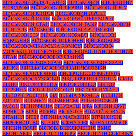
ВІЙСЬКОВЕ ОБЛАДНАННЯ
ВІЙСЬКОВИЙ
ВІЙСЬКОВИЙ
АЕРОДРОМ
ВІЙСЬКОВИЙ ЗЛОЧИН
ВІЙСЬКОВИЙ ЗСУ
ВІЙСЬКОВИЙ КВІТОК
ВІЙСЬКОВИЙ ОБ'ЄКТ
ВІЙСЬКОВИЙ ОБЛІК
ВІЙСЬКОВИЙ ПЕРЕВОРОТ
ВІЙСЬКОВИЙ СТАН
ВІЙСЬКОВИЙ ТАБІР
ВІЙСЬКОВИЙ
ШПИТАЛЬ
ВІЙСЬКОВІ
ВІЙСЬКОВІ АВТОМОБІЛІ
ВІЙСЬКОВІ ЗСУ
ВІЙСЬКОВІ КОРАБЛІ
ВІЙСЬКОВІ
НАВЧАННЯ
ВІЙСЬКОВІ ПОЛОНЕНІ
ВІЙСЬКОВІ РФ
ВІЙСЬКОВО-ЛІКАРСЬКА КОМІСІЯ
ВІЙСЬКОВО-
МОРСЬКІ СИЛИ УКРАЇНИ
ВІЙСЬКОВО-ТРАНСПОРТНИЙ
ЛІТАК
ВІЙСЬКОВОЗОБОВ'ЯЗАНИЙ
ВІЙСЬКОВОЗОБОВ'ЯЗАНІ
ВІЙСЬКОВОЗОБОВ'ЯЗАНІ
ЖІНКИ
ВІЙСЬКОВОЗОБОВ'ЯЗАНІ ЧОЛОВІКИ
ВІЙСЬКОВОПОЛОНЕНІ
ВІЙСЬКОВОСЛУЖБОВЕЦЬ
ВІЙСЬКОВОСЛУЖБОВЦІ
ВІКДЛЮЧЕННЯ СВІТЛА
ВІКНА
ВІКНО
ВІКТОР ГРЕШТА
ВІКТОР ЛЯШКО
ВІКТОР
ЩЕРБИНА
ВІКТОР ЯНУКОВИЧ
ВІКТОРІЯ НУЛАНД
ВІКТОРІЯ РОЩИНА
ВІЛ
ВІЛЬНА УКРАЇНА
ВІЛЬНИЙ
ДОСТУП
ВІЛЬНЮС
ВІЛЬНЯНСЬК
ВІЛЬНЯНСЬКИЙ
РАЙОН
ВІННИЧЧИНА
ВІНУВАТЦІ
ВІРА
ВІРНИЙ ДРУГ
ВІРНІСТЬ
ВІРШ
ВІРЯНИ
ВІСБАДЕН
ВІТАЛІЙ КОВАЛЬ
ВІТАННЯ
ВІТЕР
ВІТРИНА МАГАЗИНУ
ВІТЧИЗНЯНЕ
ВИРОБНИЦТВО
ВІТЧИМ
ВІФНА З РФ
ВІЧНА ПАМ'ЯТЬ
ВІЧНИЙ ПОЛІТ
ВІЯЛОВІ ВІДКЛЮЧЕННЯ
ВКИД
ВКОНТАКТЕ
ВКОРОТИТИ ВІКУ
ВКОРОТИТИ СОБІ ВІКУ