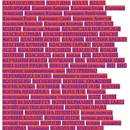
ВЛАД ПОГОРЄЛОВ
ВЛАД ЯМА
ВЛАДА
ВЛАДА
ЗАПОРІЖЖЯ
Владимир Баранов
Владимир Буряк
Владимир
Зеленский
Владимир Кальцев
Владимир Крейденко
Владимир Рыкун
Владимир Серба
Владимир Хомутов
Владислав Криклий
Владислав Куценко
ВЛАДИСЛАВ
МАНГЕР
Владислав Мороко
ВЛАДИСЛАВ ПОГОРЄЛОВ
ВЛАСНА СПРАВА
ВЛАСНЕ ВИРОБНИЦТВО
ВЛАСНЕ
ЖИТЛО
ВЛАСНИЙ БІЗНЕС
ВЛАСНИК
ВЛАСНИК БРЕНДУ
ВЛАСНИК БУДИНКУ
ВЛАСНИК ГАРАЖУ
ВЛАСНИК
ОСЕЛІ
ВЛАСНИКИ
ВЛАСНИЦЯ
ВЛАСНІ ОЧІ
ВЛАСНІ
ПОТРЕБИ
ВЛАСНІСТЬ
власть
власюк
ВЛК
ВЛУЧАННЯ
ВЛУЧАННЯ РАКЕТИ
ВЛУЧЕННЯ
ВМС
ВНЕСЕННЯ ЗМІН
ВНЕСЕННЯ ПРАВОК
ВНЕСОК
внешняя разведка
ВНЗ
ВНО
внутренне перемещенные лица
ВНУТРІШНЬО
ПЕРЕМІЩЕНА ОСОБА
вовлечение в проституцию
ВОГНЕБЕРЦІ
ВОГНЕБОРЦІ
ВОГНЕВЕ УРАЖЕННЯ
ВОГНЕХРЕЩА
ВОГНИЩЕ
ВОГНЯНИЙ ДОЩ
ВОГОНЬ
ВОГОНЬ НЕБЕЗПЕКА
Вода
ВОДА ЙДЕ
Водитель
водительские
водительское удостоверение
ВОДІЇ
ВОДІЙ
ВОДІЙ 84 МАРШРУТУ
ВОДІЙ КЕРМАНИЧ
ВОДІЙ ТАКСІ
ВОДІЙСЬКЕ ПОСВІДЧЕННЯ
ВОДІЙСЬКІ ПРАВА
ВОДІННЯ
ВОДІННЯ НА ПІДПИТКУ
водная полиция
ВОДНИЙ БАЛАНС
ВОДНИЙ ПОТІК
водные ресурсы
водный транспорт
ВОДОГІН
ВОДОГОН
водоем
водозабор
ВОДОЙМА
Водоканал
ВОДОЛАЗИ
ВОДОЛОСТІ