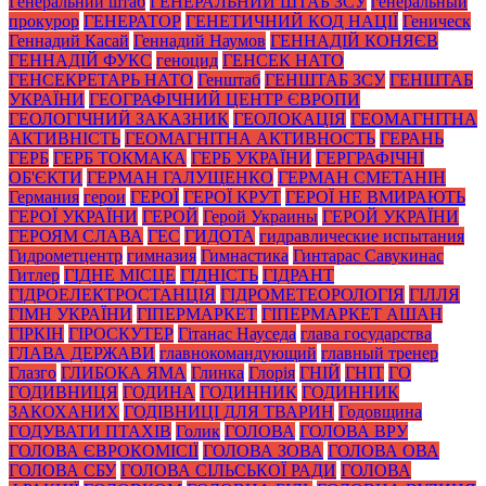
Генеральний штаб
ГЕНЕРАЛЬНИЙ ШТАБ ЗСУ
генеральный
прокурор
ГЕНЕРАТОР
ГЕНЕТИЧНИЙ КОД НАЦІЇ
Геническ
Геннадий Касай
Геннадий Наумов
ГЕННАДІЙ КОНЯЄВ
ГЕННАДІЙ ФУКС
геноцид
ГЕНСЕК НАТО
ГЕНСЕКРЕТАРЬ НАТО
Генштаб
ГЕНШТАБ ЗСУ
ГЕНШТАБ
УКРАЇНИ
ГЕОГРАФІЧНИЙ ЦЕНТР ЄВРОПИ
ГЕОЛОГІЧНИЙ ЗАКАЗНИК
ГЕОЛОКАЦІЯ
ГЕОМАГНІТНА
АКТИВНІСТЬ
ГЕОМАГНІТНА АКТИВНОСТЬ
ГЕРАНЬ
ГЕРБ
ГЕРБ ТОКМАКА
ГЕРБ УКРАЇНИ
ГЕРГРАФІЧНІ
ОБ'ЄКТИ
ГЕРМАН ГАЛУЩЕНКО
ГЕРМАН СМЕТАНІН
Германия
герои
ГЕРОЇ
ГЕРОЇ КРУТ
ГЕРОЇ НЕ ВМИРАЮТЬ
ГЕРОЇ УКРАЇНИ
ГЕРОЙ
Герой Украины
ГЕРОЙ УКРАЇНИ
ГЕРОЯМ СЛАВА
ГЕС
ГИДОТА
гидравлические испытания
Гидрометцентр
гимназия
Гимнастика
Гинтарас Савукинас
Гитлер
ГІДНЕ МІСЦЕ
ГІДНІСТЬ
ГІДРАНТ
ГІДРОЕЛЕКТРОСТАНЦІЯ
ГІДРОМЕТЕОРОЛОГІЯ
ГІЛЛЯ
ГІМН УКРАЇНИ
ГІПЕРМАРКЕТ
ГІПЕРМАРКЕТ АШАН
ГІРКІН
ГІРОСКУТЕР
Гітанас Науседа
глава государства
ГЛАВА ДЕРЖАВИ
главнокомандующий
главный тренер
Глазго
ГЛИБОКА ЯМА
Глинка
Глорія
ГНІЙ
ГНІТ
ГО
ГОДИВНИЦЯ
ГОДИНА
ГОДИННИК
ГОДИННИК
ЗАКОХАНИХ
ГОДІВНИЦІ ДЛЯ ТВАРИН
Годовщина
ГОДУВАТИ ПТАХІВ
Голик
ГОЛОВА
ГОЛОВА ВРУ
ГОЛОВА ЄВРОКОМІСІЇ
ГОЛОВА ЗОВА
ГОЛОВА ОВА
ГОЛОВА СБУ
ГОЛОВА СІЛЬСЬКОЇ РАДИ
ГОЛОВА