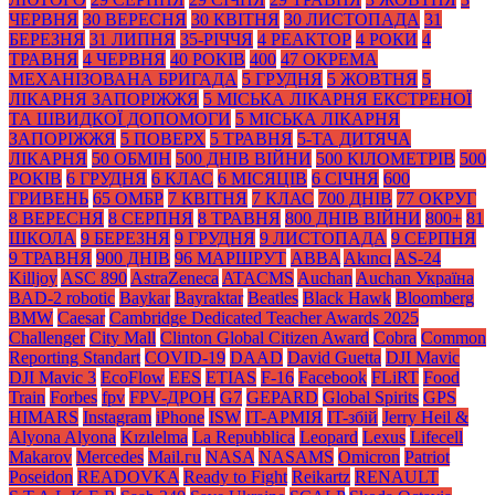
ЧЕРВНЯ
30 ВЕРЕСНЯ
30 КВІТНЯ
30 ЛИСТОПАДА
31
БЕРЕЗНЯ
31 ЛИПНЯ
35-РІЧЧЯ
4 РЕАКТОР
4 РОКИ
4
ТРАВНЯ
4 ЧЕРВНЯ
40 РОКІВ
400
47 ОКРЕМА
МЕХАНІЗОВАНА БРИГАДА
5 ГРУДНЯ
5 ЖОВТНЯ
5
ЛІКАРНЯ ЗАПОРІЖЖЯ
5 МІСЬКА ЛІКАРНЯ ЕКСТРЕНОЇ
ТА ШВИДКОЇ ДОПОМОГИ
5 МІСЬКА ЛІКАРНЯ
ЗАПОРІЖЖЯ
5 ПОВЕРХ
5 ТРАВНЯ
5-ТА ДИТЯЧА
ЛІКАРНЯ
50 ОБМІН
500 ДНІВ ВІЙНИ
500 КІЛОМЕТРІВ
500
РОКІВ
6 ГРУДНЯ
6 КЛАС
6 МІСЯЦІВ
6 СІЧНЯ
600
ГРИВЕНЬ
65 ОМБР
7 КВІТНЯ
7 КЛАС
700 ДНІВ
77 ОКРУГ
8 ВЕРЕСНЯ
8 СЕРПНЯ
8 ТРАВНЯ
800 ДНІВ ВІЙНИ
800+
81
ШКОЛА
9 БЕРЕЗНЯ
9 ГРУДНЯ
9 ЛИСТОПАДА
9 СЕРПНЯ
9 ТРАВНЯ
900 ДНІВ
96 МАРШРУТ
ABBA
Akıncı
AS-24
Killjoy
ASC 890
AstraZeneca
ATACMS
Auchan
Auchan Україна
BAD-2 robotic
Baykar
Bayraktar
Beatles
Black Нawk
Bloomberg
BMW
Caesar
Cambridge Dedicated Teacher Awards 2025
Challenger
City Mall
Clinton Global Citizen Award
Cobra
Common
Reporting Standart
COVID-19
DAAD
David Guetta
DJI Mavic
DJI Mavic 3
EcoFlow
EES
ETIAS
F-16
Facebook
FLiRT
Food
Train
Forbes
fpv
FPV-ДРОН
G7
GEPARD
Global Spirits
GPS
HIMARS
Instagram
iPhone
ISW
IT-АРМІЯ
IT-збій
Jerry Heil &
Alyona Alyona
Kızılelma
La Repubblica
Leopard
Lexus
Lifecell
Makarov
Mercedes
Mаil.гu
NASA
NASAMS
Omicron
Patriot
Poseidon
READOVKA
Ready to Fight
Reikartz
RENAULT