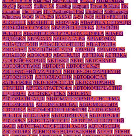
S.T.A.L.K.E.R
Saab 340
Save Ukraine
SCALP
Skoda Octavia
SkyUp
SpaceX
Stalker 5.0
Starship
telegram
Teresa & Maria
The
Guardian
The Times
The Washington Post
United24
Volkswagen
Windows
WOG
WTA 250
YASNO
А-50
А-95
АБІТУРІЄНТИ
АБОНЕНТ
АБОНЕНТИ
АБОРДАЖ
АВАРІЙНА СИТУАЦІЯ
АВАРІЙНА СЛУЖБА
АВАРІЙНІ ДЕРЕВА
АВАРІЙНІ
РОБОТИ
АВАРІЙНО-РЯТУВАЛЬНА СЛУЖБА
АВАРІЯ
АВДІЇВКА
АВІАБАЗА
АВІАБАЗА РФ
АВІАБОМБА
АВІАДВИГУНИ
АВІАСПОЛУЧЕННЯ
АВІАТРОЩА
АВІАУДАР
АВІАЦІЙНИЙ УДАР
АВІАЦІЯ
АВІАЦІЯ РФ
АВІАШОУ
АВОКАДО
АВСТРАЛІЯ
АВТІВКА
АВТІВКА
ДЛЯ ВІЙСЬКОВИХ
АВТІВКИ
АВТО
АВТОАВАРІЯ
АВТОБІОГРАФІЯ
АВТОБУС
АВТОБУС №27
АВТОБУСНИЙ МАРШРУТ
АВТОБУСНІ МАРШРУТИ
АВТОВИКУП
АВТОВЛАСНИК
АВТОВОКЗАЛ
ЗАПОРІЖЖЯ
АВТОЄВРОСИЛА
АВТОЗАПРАВНА
СТАНЦІЯ
АВТОКАТАСТРОФА
АВТОКОЛІНЧАСТИЙ
ПІДІЙМАЧ
АВТОКРАДІЙКА
АВТОМАТ
АВТОМАТИЗАЦІЯ
АВТОМАТИЗОВАНА СИСТЕМА
АВТОМОБІЛЬ
АВТОМОБІЛЬ ВАЗ
АВТОМОБІЛЬНА
СТОЯНКА
АВТОМОБІЛЬНІ НОМЕРИ
АВТОНОМНА
РОБОТА
АВТОПАРК
АВТОПРИГОДА
АВТОПРОБІГ
АВТОРКА
АВТОТРАНСПОРТ
АВТОТРАНСПОРТНИЙ
ЗАСІБ
АВТОТРАНСПОРТНИЙ ЗАСОБ
АВТОТРОЩА
АВТОШЛЯХ
АГЕНСТВО ВІДНОВЛЕННЯ
АГЕНТ
АГЕНТ