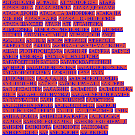
АСТРОНОМІЯ
АСФАЛЬТ
АТ "МОТОР СІЧ"
АТАКА
АТАКА БПЛА
АТАКА ВОРОГА
АТАКА ДРОНАМИ
АТАКА ДРОНІВ
АТАКА НА ЗАПОРІЖЖЯ
АТАКА НА
МОСКВУ
АТАКА НА РФ
АТАКА ПО ДНІПРОГЕСУ
АТАКА ШАХЕДІВ
АТАКИ
АТБ
АТЛАНТИКА
АТМОСФЕРА
АТМОСФЕРНЕ ПОВІТРЯ
АТО
АТОМНА
ЕНЕРГІЯ
АТОМНА СТАНЦІЯ
АТРАКЦІОНИ
АУДІТ
АУКЦІОН
АУТИЗМ
АФЕРА
АФЕРИСТ
АФЕРИСТИ
АФЕРИСТКА
АФІША
АФРИКАНСЬКА ЧУМА СВИНЕЙ
АШАН
Б'ЮТІ-ПРОЦЕДУРА
БАБИН ЯР
БАБУРКА
БАБУСЯ
БАБЦЯ
БАВОВНА
БАГАТОДІТНА РОДИНА
БАГАТОДІТНИЙ БАТЬКО
БАГАТОКВАРТИРНИЙ
БУДИНОК
БАГАТОПОВЕРХІВКА
БАГАТОПОВЕРХІВКИ
БАГАТОПОВІРХІВКА
БАЖАННЯ
БАЗА
БАЗА
ВІДПОЧИНКУ
БАЗА ДАНИХ
БАЗА МИРОТВОРЕЦЬ
БАЗПІЛОТНИК
БАЙКЕР
БАЙОВІ ГРАНАТИ
БАКТЕРІЯ
БАЛ ЗРИЗАНТЕМ
БАЛАБИНЕ
БАЛАБИНО
БАЛАБІНСЬКА
КОСА
БАЛАНСОУТРИМУВАЧ
БАЛАНСУЮЧИЙ КАМІНЬ
БАЛАТУВАННЯ
БАЛИ
БАЛИЦЬКИЙ
БАЛІСТИКА
БАЛІСТИЧНА РАКЕТА
БАЛКОВИЙ МІСТ
БАЛКОН
БАЛТІЙСЬКИЙ РЕГІОН
БАЛТІЯ
БАНДЕРА-СМУЗІ
БАНК
БАНКА ПОВНА
БАНКІВСЬКА КАРТА
БАНКІВСЬКА
КАРТКА
БАНКІВСЬКІ КАРТКИ
БАНКІВСЬКІ ОПЕРАЦІЇ
БАНКІРИ
БАНКНОТА
БАНКНОТИ
БАНКОМАТ
БАНКРУТСТВО
БАР
БАРСЕЛОНА
БАСКЕТБОЛ