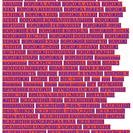
АВІАЦІЯ
ВОРОЖА АРМІЯ
ВОРОЖА АТАКА
ВОРОЖА
АТКА
ВОРОЖА КОЛОННА
ВОРОЖА РАКЕТА
ВОРОЖА
ТЕХНІКА
ВОРОЖА ЦІЛЬ
ВОРОЖИ АТАКИ
ВОРОЖИЙ
АГЕНТ
ВОРОЖИЙ БОМБАРДУВАЛЬНИК
ВОРОЖИЙ
ВЕРТОЛІТ
ВОРОЖИЙ ГЕЛІКОПТЕР
ВОРОЖИЙ ДРОН
ВОРОЖИЙ КАБ
ВОРОЖИЙ КОРАБЕЛЬ
ВОРОЖИЙ ЛІТАК
ВОРОЖИЙ ОБСТРІЛ
ВОРОЖИЙ ПОПЛІЧНИК
ВОРОЖИЙ
ТЕРАКТ
ВОРОЖИЙ УДАР
ВОРОЖИЙ ШПИГУН
ВОРОЖІ
АГЕНТИ
ВОРОЖІ ДРОНИ
ВОРОЖІ ЛІТАКИ
ВОРОЖІ
ОБСТРІЛИ
ВОРОЖІ ПІДРОЗДІЛИ
ВОРОЖІ РАКЕТИ
ВОРОЖІ УДАРИ
ВОРОЖКА
ВОРОНТЕРИ
Воскресенка
воскресенье
ВОСКРЕСІННЯ
ВОЩИНА
ВОЯЖ
ВПАВ З
ДРУГОГО ПОВЕРХУ
ВПАВ ЛІТАК
ВПАВ У ВОДУ
ВПЕВНЕНІСТЬ
ВПЕРШЕ
ВПЕРШЕ В УКРАЇНІ
ВПЕРШЕ У
ЗАПОРІЖЖІ
ВПЛИВ
ВПО
ВПС США
ВР
враг
врач
Врачи
Времевка
Времовка
Время
время работы
ВРУ
ВРУЧЕННЯ
ВРУЧЕННЯ НАГОРОД
ВРУЧЕННЯ ОСКАРА
ВРУЧЕННЯ
ПОВІСТКИ
ВРЯТУВАЛИ ВІД СМЕРТІ
ВРЯТУВАЛИ
ЖИТТЯ
ВСЕСВІТНІЙ ДЕНЬ
ВСЕСВІТНІЙ ДЕНЬ
ВИШИВАНКИ
ВСЕСВІТНІЙ ДЕНЬ ДИТИНИ
ВСЕСВІТНІЙ
ДЕНЬ ДЯКУЮ
ВСЕСВІТНІЙ ДЕНЬ СЕРЦЯ
ВСЕСВІТНІЙ
ДЕНЬ ФУТБОЛУ
ВСЕСВІТНІЙ ЕКОНОМІЧНИЙ ФОРУМ
ВСЕСВІТНЯ БОКСЕРСЬКА РАДА
ВСЕСВІТНЯ
ОРГАНІЗАЦІЯ ОХОРОНИ ЗДОРОВ'Я
ВСЕСВІТНЯ
ФЕДЕРАЦІЯ СЕРЦЯ
ВСЕСВІЬНІЙ ДЕНЬ
ВСЕУКРАЇНСЬКЕ