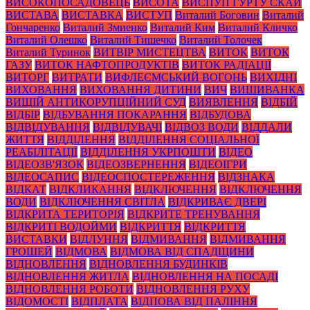
ВИСОКОПОСАДОВЕЦЬ
ВИСОТА
ВИСПУП ГУРТУ СКАЙ
ВИСТАВА
ВИСТАВКА
ВИСТУП
Виталий Боговин
Виталий
Гончаренко
Виталий Змиенко
Виталий Ким
Виталий Кличко
Виталий Олешко
Виталий Тишечко
Виталий Толочек
Виталий Туринок
ВИТВІР МИСТЕЦТВА
ВИТОК
ВИТОК
ГАЗУ
ВИТОК НАФТОПРОДУКТІВ
ВИТОК РАДІАЦІЇ
ВИТОРГ
ВИТРАТИ
ВИФЛЕЄМСЬКИЙ ВОГОНЬ
ВИХІДНІ
ВИХОВАННЯ
ВИХОВАННЯ ДИТИНИ
ВИЧ
ВИШИВАНКА
ВИЩІЙ АНТИКОРУПЦІЙНИЙ СУД
ВИЯВЛЕННЯ
ВІДБІЙ
ВІДБІР
ВІДБУВАННЯ ПОКАРАННЯ
ВІДБУДОВА
ВІДВІДУВАННЯ
ВІДВІДУВАЧІ
ВІДВОЗ ВОДИ
ВІДДАЛИ
ЖИТТЯ
ВІДДІЛЕННЯ
ВІДДІЛЕННЯ СОЦІАЛЬНОЇ
РЕАБІЛІТАЦІЇ
ВІДДІЛЕННЯ УКРПОШТИ
ВІДЕО
ВІДЕОЗВ'ЯЗОК
ВІДЕОЗВЕРНЕННЯ
ВІДЕОІГРИ
ВІДЕОСАПИС
ВІДЕОСПОСТЕРЕЖЕННЯ
ВІДЗНАКА
ВІДКАТ
ВІДКЛИКАННЯ
ВІДКЛЮЧЕННЯ
ВІДКЛЮЧЕННЯ
ВОДИ
ВІДКЛЮЧЕННЯ СВІТЛА
ВІДКРИВАЄ ДВЕРІ
ВІДКРИТА ТЕРИТОРІЯ
ВІДКРИТЕ ТРЕНУВАННЯ
ВІДКРИТІ ВОДОЙМИ
ВІДКРИТТЯ
ВІДКРИТТЯ
ВИСТАВКИ
ВІДЛУННЯ
ВІДМИВАННЯ
ВІДМИВАННЯ
ГРОШЕЙ
ВІДМОВА
ВІДМОВА ВІД СПАДЩИНИ
ВІДНОВЛЕННЯ
ВІДНОВЛЕННЯ БУДИНКІВ
ВІДНОВЛЕННЯ ЖИТЛА
ВІДНОВЛЕННЯ НА ПОСАДІ
ВІДНОВЛЕННЯ РОБОТИ
ВІДНОВЛЕННЯ РУХУ
ВІДОМОСТІ
ВІДПЛАТА
ВІДПОВА ВІД ПАЛІННЯ