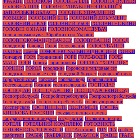
ФРАКЦІЇ
ГОЛОВКОМ
ГОЛОВНА БІЛЬ
ГОЛОВНА ВУЛИЦЯ
ГОЛОВНА ЦІЛЬ
ГОЛОВНЕ УПРАВЛІННЯ ПОЛІЦІЇ У
ЗАПОРІЗЬКІЙ ОБЛАСТІ
ГОЛОВНЕ УПРАВЛІННЯ
РОЗВІДКИ
ГОЛОВНИЙ БІЛЬ
ГОЛОВНИЙ ДОКУМЕНТ
ГОЛОВНИЙ ЛІКАР
ГОЛОВНИЙ УБОР
ГОЛОВНІ НОВИНИ
ГОЛОВНІ ОЗНАКИ
ГОЛОВНОКОМАНДУВАЧ
Головнокомандувач Збройних сил України
ГОЛОВНОКОМАНДУВАЧ ЗСУ
ГОЛОВУВАННЯ
ГОЛОД
Голодомор
Гололед
Голос
Голосование
ГОЛОСУВАННЯ
ГОЛУБИ
Гомель
ГОМОСЕКСУАЛЬНІ ВІДНОСИНИ
ГОНКИ
Гончарук
ГОРА
Гординский
ГОРЕ
ГОРЕ-ВОДІЙ
ГОРЕ-
МАТИ
ГОРИ
Горига
горисполком
ГОРІЛКА "ХОРТИЦЯ"
ГОРІННЯ
ГОРОД
городские
Городские тепловые сет
Городские тепловые сети
городской бюджет
городской пляж
Городской совет
горсовет
горячая вода
Горячая линия
Госгеокадастр
Госкино
госпитализация
ГОСПОДАР
ГОСПОДАРІ
ГОСПОДАРСТВО
ГОСПОДАРСЬКИЙ СУД
Госпотребслужба
Госпробпотребслужба
Госпродпотребслужба
Госпродслужба
Госпролпотребслужба
госрегулирование
Госспецсвязь
ГОСТИННІСТЬ
ГОСТОМЕЛЬ
ГОСТРА
КИШКОВА ІНФЕКЦІЯ
государственная измена
государственный бюджет
государство
Госэкоинспекция
ГОТЕЛЬ
ГОТЕЛЬНИЙ КОМПЛЕКС
ГОТОВНІСТЬ
ГОТОВНІСТЬ ДО РОБОТИ
ГП "Антонов"
ГПУ
ГРА
грабеж
грабители
ГРАБІЖ
ГРАБІЖНИК
ГРАБУНОК
ГРАВЦІ
ГРАГС