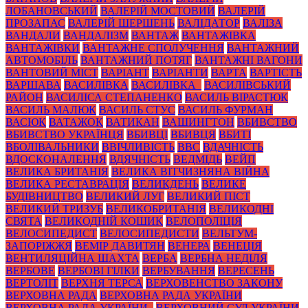
ЛОБАНОВСЬКИЙ
ВАЛЕРІЙ МОСТОВИЙ
ВАЛЕРІЙ
ПРОЗАПАС
ВАЛЕРІЙ ШЕРШЕНЬ
ВАЛІДАТОР
ВАЛІЗА
ВАНДАЛИ
ВАНДАЛІЗМ
ВАНТАЖ
ВАНТАЖІВКА
ВАНТАЖІВКИ
ВАНТАЖНЕ СПОЛУЧЕННЯ
ВАНТАЖНИЙ
АВТОМОБІЛЬ
ВАНТАЖНИЙ ПОТЯГ
ВАНТАЖНІ ВАГОНИ
ВАНТОВИЙ МІСТ
ВАРІАНТ
ВАРІАНТИ
ВАРТА
ВАРТІСТЬ
ВАРШАВА
ВАСИЛІВКА
ВАСИЛІВКА_
ВАСИЛІВСЬКИЙ
РАЙОН
ВАСИЛІСА СТЕПАНЕНКО
ВАСИЛЬ ВІРАСТЮК
ВАСИЛЬ МАЛЮК
ВАСИЛЬ СТУС
ВАСИЛЬ ФУРМАН
ВАСЮК
ВАТАЖОК
ВАТИКАН
ВАШИНГТОН
ВБИВСТВО
ВБИВСТВО УКРАЇНЦЯ
ВБИВЦІ
ВБИВЦЯ
ВБИТІ
ВБОЛІВАЛЬНИКИ
ВВІЧЛИВІСТЬ
ВВС
ВДАЧНІСТЬ
ВДОСКОНАЛЕННЯ
ВДЯЧНІСТЬ
ВЕДМІДЬ
ВЕЙП
ВЕЛИКА БРИТАНІЯ
ВЕЛИКА ВІТЧИЗНЯНА ВІЙНА
ВЕЛИКА РЕСТАВРАЦІЯ
ВЕЛИКДЕНЬ
ВЕЛИКЕ
БУДІВНИЦТВО
ВЕЛИКИЙ ЛУГ
ВЕЛИКИЙ ПІСТ
ВЕЛИКИЙ ТРИЗУБ
ВЕЛИКОБРИТАНІЯ
ВЕЛИКОДНІ
СВЯТА
ВЕЛИКОДНІЙ КОШИК
ВЕЛОПОЛІЦІЯ
ВЕЛОСИПЕДИСТ
ВЕЛОСИПЕДИСТИ
ВЕЛЬТУМ-
ЗАПОРІЖЖЯ
ВЕМІР ДАВИТЯН
ВЕНЕРА
ВЕНЕЦІЯ
ВЕНТИЛЯЦІЙНА ШАХТА
ВЕРБА
ВЕРБНА НЕДІЛЯ
ВЕРБОВЕ
ВЕРБОВІ ГІЛКИ
ВЕРБУВАННЯ
ВЕРЕСЕНЬ
ВЕРТОЛІТ
ВЕРХНЯ ТЕРСА
ВЕРХОВЕНСТВО ЗАКОНУ
ВЕРХОВНА РАДА
ВЕРХОВНА РАДА УКРАЇНИ
ВЕРХОВНА РАДА УКРАЇНИ_
ВЕРХОВНИЙ СУД УКРАЇНИ