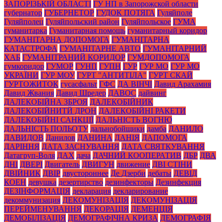
ЗАПОРІЗЬКІЙ ОБЛАСТІ
ГУ НП в Запорожской области
губернатор
ГУБЕРНЕТОР
ГУДОК ПОТЯГА
Гуляйполе
Гуляйполец
Гуляйпольский район
Гуляйпольское
ГУМА
гуманитарка
Гуманитарная помощь
гуманитарный коридор
ГУМАНІТАРНА ДОПОМОГА
ГУМАНІТАРНА
КАТАСТРОФА
ГУМАНІТАРНЕ АВТО
ГУМАНІТАРНИЙ
ХАБ
ГУМАНІТРАНИЙ КОРИДОР
ГУМДОПОМОГА
гумкоридор
ГУМОР
ГУНП
ГУПН
ГУР
ГУР МО
ГУР МО
УКРАЇНИ
ГУР МОУ
ГУРТ "АНТИТІЛА"
ГУРТ СКАЙ
ГУРТОЖИТОК
гусасфальт
ГФС
ДА ВІНЧІ
Давид Арахамия
Давид Жвания
Давид Шредер
ДАВОС
дайвинг
ДАЛЕКОБІЙНА ЗБРОЯ
ДАЛЕКОБІЙНИК
ДАЛЕКОБІЙНИТЙ ДРОН
ДАЛЕКОБІЙНІ РАКЕТИ
ДАЛЕКОБІЙНІ САНКЦІЇ
ДАЛЬНІСТЬ ВОГНЮ
ДАЛЬНІСТЬ ПОЛЬОТУ
дальнобойщики
дамба
ДАНИЛО
ДАВИДОВ
Данилов
ДАНИНА
ДАНІЯ
ДАПОМОГА
ДАРІННЯ
ДАТА ЗАСНУВАННЯ
ДАТА СВЯТКУВАННЯ
Датагруп-Воля
ДАХ
дача
ДАЧНИЙ КООПЕРАТИВ
ДБР
ДВА
ДНІ
ДВЕРІ
Двигатель
ДВИГУН
движение
ДВІ СТІНИ
ДВІЙНИК
ДВІР
двустороннее
Де Дзерби
дебаты
ДЕВІД
КОЕН
девушка
дезертирство
дезинфекторы
Дезинфекция
ДЕЗІНФОРМАЦІЯ
декларация
декларирование
декоммунизация
ДЕКОМУНІЗАЦІЯ
ДЕКОМУНІЗАЦІЯ
ПЕРЕЙМЕНУВАННЯ
ДЕКОРАЦІЯ
ДЕМЕНЦІЯ
ДЕМОБІЛІЗАЦІЯ
ДЕМОГРАФІЧНА КРИЗА
ДЕМОГРАФІЯ