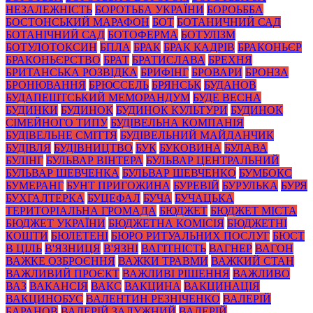
НЕЗАЛЕЖНІСТЬ
БОРОТЬБА УКРАЇНИ
БОРОЬББА
БОСТОНСЬКИЙ МАРАФОН
БОТ
БОТАНИЧНИЙ САД
БОТАНІЧНИЙ САД
БОТОФЕРМА
БОТУЛІЗМ
БОТУЛОТОКСИН
БПЛА
БРАК
БРАК КАДРІВ
БРАКОНЬЄР
БРАКОНЬЄРСТВО
БРАТ
БРАТИСЛАВА
БРЕХНЯ
БРИТАНСЬКА РОЗВІДКА
БРИФІНГ
БРОВАРИ
БРОНЗА
БРОНЮВАННЯ
БРЮССЕЛЬ
БРЯНСЬК
БУДАНОВ
БУДАПЕШТСЬКИЙ МЕМОРАНДУМ
БУДЕ ВЕСНА
БУДИНКИ
БУДИНОК
БУДИНОК КУЛЬТУРИ
БУДИНОК
СІМЕЙНОГО ТИПУ
БУДІВЕЛЬНА КОМПАНІЯ
БУДІВЕЛЬНЕ СМІТТЯ
БУДІВЕЛЬНИЙ МАЙДАНЧИК
БУДІВЛЯ
БУДІВНИЦТВО
БУК
БУКОВИНА
БУЛАВА
БУЛІНГ
БУЛЬВАР ВІНТЕРА
БУЛЬВАР ЦЕНТРАЛЬНИЙ
БУЛЬВАР ШЕВЧЕНКА
БУЛЬВАР ШЕВЧЕНКО
БУМБОКС
БУМЕРАНГ
БУНТ ПРИГОЖИНА
БУРЕВІЙ
БУРУЛЬКА
БУРЯ
БУХГАЛТЕРКА
БУЦЕФАЛ
БУЧА
БУЧАЦЬКА
ТЕРИТОРІАЛЬНА ГРОМАДА
БЮДЖЕТ
БЮДЖЕТ МІСТА
БЮДЖЕТ УКРАЇНИ
БЮДЖЕТНА КОМІСІЯ
БЮДЖЕТНІ
КОШТИ
БЮЛЕТЕНІ
БЮРО РИТУАЛЬНИХ ПОСЛУГ
БЮСТ
В ЦІЛЬ
В'ЯЗНИЦЯ
В'ЯЗНІ
ВАГІТНІСТЬ
ВАГНЕР
ВАГОН
ВАЖКЕ ОЗБРОЄННЯ
ВАЖКИ ТРАВМИ
ВАЖКИЙ СТАН
ВАЖЛИВИЙ ПРОЄКТ
ВАЖЛИВІ РІШЕННЯ
ВАЖЛИВО
ВАЗ
ВАКАНСІЯ
ВАКС
ВАКЦИНА
ВАКЦИНАЦІЯ
ВАКЦИНОБУС
ВАЛЕНТИН РЕЗНІЧЕНКО
ВАЛЕРІЙ
БАРАНОВ
ВАЛЕРІЙ ЗАЛУЖНИЙ
ВАЛЕРІЙ