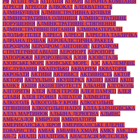
РФ
АГЕНТ ФСБ
АГІТАЦІЯ
АГРАРІЇ
АГРАРНА КОМПАНІЯ
АГРЕСІЯ
АГРЕСОР
АДВОКАТ
АДЕКВАТНІСТЬ
АДМІНБУДІВЛЯ
АДМІНІСТРАТИВНА БУДІВЛЯ
АДМІНІСТРАТИВНА ОДИНИЦЯ
АДМІНІСТРАТИВНЕ
ПОРУШЕННЯ
АДМІНІСТРАТИВНЕ СТЯГНЕННЯ
АДМІНІСТРАТИВНІ ПИТАННЯ
АДМІНМАТЕРІАЛИ
АДОЛЬФ ГІТЛЕР
АДРЕСА
АДРЕСИ
АДРЕСНА ТАБЛИЧКА
АДРІАНА ПУЩАК
АЕРОБАЛІСТИЧНА РАКЕТА
АЕРОДРОМ
АЕРОДРОМ "АНТОНОВ"
АЕРОДРОМ
СТРАТЕГІЧНОЇ АВІАЦІЇ
АЕРОПОРТ
АЕРОПОРТ
ЗАПОРІЖЖЯ
АЕРОРОЗВІДКА
АЗОВ
АЗОВСТАЛЬ
АЗОВСЬКЕ МОРЕ
АЗОВСЬКЕ МОРЕ_
АЗС
АКАДЕМІЧНЕ
ВЕСЛУВАННЯ
АКАПУЛЬКО
АКВАРІУМ
АКВАТОРІЯ
АКРОБАТИ
АКТИВИ
АКТИВІСТ
АКТИВНІСТЬ
АКТОР
АКТОРИ
АКТУАЛЬНО
АКУШЕРКА
АКЦИЗ
АКЦІЇ
АКЦІЇ
БАНКУ
АКЦІЯ
АКЦІЯ ПРОТЕСТУ
АЛБАНІЯ
АЛГОКОЛЬ
АЛГОРИТМ
АЛЕЯ
АЛЕЯ ГЕРОЇВ
АЛЕЯ ПАМ'ЯТІ
АЛЕЯ
СЛАВИ
АЛЕЯ ТРОЯНД
АЛІГАТОР
АЛІМЕНТИ
АЛКОГОЛЬ
АЛКОГОЛЬ У КРОВІ
АЛКОГОЛЬНЕ
СП'ЯНІННЯ
АЛКОГОЛЬНІ НАПОЇ
АЛЛА БАРАНОВСЬКА
АЛЛА МАРТИНЮК
АЛЬБІНА ДЕРЮГІНА
АЛЬЯНС
АМБАСАДОР
АМБРОЗІЯ
АМБУЛАТОРІЯ
АМЕРИКАНСЬКА ЗБРОЯ
АМЕРИКАНСЬКЕ ЯДЕРНЕ
ТОВАРИСТВО
АМІАК
АМІАЧНА ХМАРА
АМКУ
АМСТОР
АН-72
АНАЛІЗ
АНАЛІТИКА
АНАСТАСІЯ МЄТЄЛЄВА