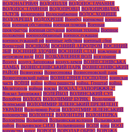
ВОДОНАГРІВАЧ
ВОДОПІЛЛЯ
ВОДОПОСТАЧАННЯ
ВОДОПОСТАЧЯННЯ
ВОДОПРОВІД
ВОДОПРОВІДНА
ГАЛУЗЬ
водопровод
Водоснабжение
ВОДОСХОВИЩЕ
ВОДОХРЕЩА
ВОДОХРЕЩЕ
Военбуд
военкомат
военная
база
военная обстановка
военная помощь
Военная
прокуратура
военная ситуация
военная техника
Военное
положение
военнообязанный
военнослужащие
военнослужащий рф
военные действия
военный сбор
Военстрой
ВОЄНКОМ
ВОЄННИЙ АЕРОДРОМ
ВОЄННИЙ
ЗБІР
ВОЄННИЙ ЗЛОЧИН
ВОЄННИЙ СТАН
вождение в
нетрезвом виде
ВОЗ
ВОЗБАВЛЕННЯ ВОЛІ
возгорание
Воздух
воздух Запорожья
воздух-хемля
ВОЗНЕСЕНІВСЬКА
ДАМБА
ВОЗНЕСЕНІВСЬКИЙ ПАРК
ВОЗНЕСЕНІВСЬКИЙ
РАЙОН
Вознесенка
Вознесеновка
Вознесеновский парк
Вознесеновский район
ВОЗНЕСІННЯ ГОСПОДНЄ
воинская
часть
ВОЇНИ
война
война рашисты
война. Генштаб
война.
Мелитополь
войнаа
вокзал
ВОКЗАЛ "ЗАПОРІЖЖЯ-2"
Вокзал Запоріжжя І
ВОЛЕЙБОЛ
ВОЛИНСЬКИЙ СУД
Волобуев
ВОЛОГА
ВОЛОДИМИР БУРЯК_
Володимир
Зеленський
ВОЛОДИМИР ЗЕЛЕНСЬКИЙ ПРЕЗИДЕНТ
УКРАЇНИ
Володимир Рогов
ВОЛОДТМИР ЗЕЛЕНСЬКИЙ
волонерство
ВОЛОНТЕР
ВОЛОНТЕРИ
ВОЛОНТЕРКА
Волонтеры
Вольнянск
Вольнянская колония
Вольнянский
район
Вольнянское СИЗО
Вольнянщина
ВОЛЯ
вона
ВООЗ
воровство
ворог
ВОРОГИ
ВОРОДАР ОБРІЮ
ВОРОЖА