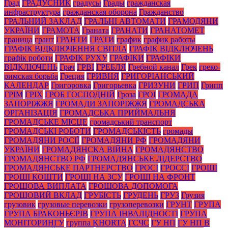
Град
ГРАДУСНИК
градусы
Грады
гражданская
инфраструктура
гражданская оборона
Гражданство
ГРАЛЬНИЙ ЗАКЛАД
ГРАЛЬНІ АВТОМАТИ
ГРАМОДЯНИ
УКРАЇНИ
ГРАМОТА
Граната
ГРАНАТИ
ГРАНАТОМЕТ
граница
грант
ГРАНТИ
ГРАТИ
график
график работы
ГРАФІК ВІДКЛЮЧЕННЯ СВІТЛА
ГРАФІК ВІДКЛЮЧЕНЬ
графік роботи
ГРАФІК РУХУ
ГРАФІКИ
ГРАФІКИ
ВІДКЛЮЧЕНЬ
Грач
ГРВІ
ГРЕБЛЯ
Гребной канал
Грек
греко-
римская борьба
Греция
ГРИВНЯ
ГРИГОРІАНСЬКИЙ
КАЛЕНДАР
Григоровка
Григорьевка
ГРИЗУНИ
ГРИП
Грипп
ГРІМ
ГРІХ
ГРОБ ГОСПОДНІЙ
Гроза
ГРОІ
ГРОМАДА
ЗАПОРІЖЖЯ
ГРОМАДИ ЗАПОРІЖЖЯ
ГРОМАДСЬКА
ОРГАНІЗАЦІЯ
ГРОМАДСЬКА ПРИЙМАЛЬНЯ
ГРОМАДСЬКЕ МІСЦЕ
громадський транспорт
ГРОМАДСЬКІ РОБОТИ
ГРОМАДСЬКІСТЬ
громады
ГРОМАДЯНИ РОСІЇ
ГРОМАДЯНИ РФ
ГРОМАДЯНИ
УКРАЇНИ
ГРОМАДЯНСКА ВІЙНА
ГРОМАДЯНСТВО
ГРОМАДЯНСТВО РФ
ГРОМАДЯНСЬКЕ ЛІДЕРСТВО
ГРОМАДЯНСЬКЕ ПАРТНЕРСТВО
ГРОСІ
ГРОССІ
ГРОШІ
ГРОШІ КОШТИ
ГРОШІ НА ЗСУ
ГРОШІ НА ФРОНТ
ГРОШОВА ВИПЛАТА
ГРОШОВА ДОПОМОГА
ГРОШОВИЙ ВКЛАД
ГРУБІСТЬ
ГРУДЕНЬ
ГРУЗ
Грузия
грузовик
грузовые перевозки
грузоперевозки
ГРУНТ
ГРУПА
ГРУПА БРАКОНЬЄРІВ
ГРУПА ІНВАЛІДНОСТІ
ГРУПА
МОНІТОРИНГУ
группа KHORTA
ГСЧС
ГУ НП
ГУ НП В