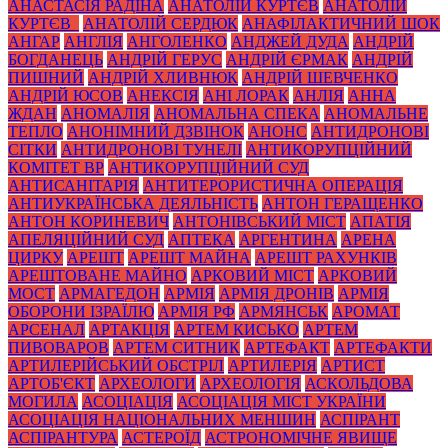
АНАСТАСІЯ РАДІНА
АНАТОЛІЙ КУРТЄВ
АНАТОЛІЙ
КУРТЄВ_
АНАТОЛІЙ СЕРДЮК
АНАФІЛАКТИЧНИЙ ШОК
АНГАР
АНГЛІЯ
АНГОЛЕНКО
АНДЖЕЙ ДУДА
АНДРІЙ
БОГДАНЕЦЬ
АНДРІЙ ГЕРУС
АНДРІЙ ЄРМАК
АНДРІЙ
ПИШНИЙ
АНДРІЙ ХЛИВНЮК
АНДРІЙ ШЕВЧЕНКО
АНДРІЙ ЮСОВ
АНЕКСІЯ
АНІ ЛОРАК
АНЛІЯ
АННА
ЖДАН
АНОМАЛІЯ
АНОМАЛЬНА СПЕКА
АНОМАЛЬНЕ
ТЕПЛО
АНОНІМНИЙ ДЗВІНОК
АНОНС
АНТИДРОНОВІ
СІТКИ
АНТИДРОНОВІ ТУНЕЛІ
АНТИКОРУПЦІЙНИЙ
КОМІТЕТ ВР
АНТИКОРУПЦІЙНИЙ СУД
АНТИСАНІТАРІЯ
АНТИТЕРОРИСТИЧНА ОПЕРАЦІЯ
АНТИУКРАЇНСЬКА ДЕЯЛЬНІСТЬ
АНТОН ГЕРАЩЕНКО
АНТОН КОРИНЕВИЧ
АНТОНІВСЬКИЙ МІСТ
АПАТІЯ
АПЕЛЯЦІЙНИЙ СУД
АПТЕКА
АРГЕНТИНА
АРЕНА
ЦИРКУ
АРЕШТ
АРЕШТ МАЙНА
АРЕШТ РАХУНКІВ
АРЕШТОВАНЕ МАЙНО
АРКОВИЙ МІСТ
АРКОВИЙ
МОСТ
АРМАГЕДОН
АРМІЯ
АРМІЯ ДРОНІВ
АРМІЯ
ОБОРОНИ ІЗРАЇЛЮ
АРМІЯ РФ
АРМЯНСЬК
АРОМАТ
АРСЕНАЛ
АРТАКЦІЯ
АРТЕМ КИСЬКО
АРТЕМ
ПИВОВАРОВ
АРТЕМ СИТНИК
АРТЕФАКТ
АРТЕФАКТИ
АРТИЛЕРІЙСЬКИЙ ОБСТРІЛ
АРТИЛЕРІЯ
АРТИСТ
АРТОБ'ЄКТ
АРХЕОЛОГИ
АРХЕОЛОГІЯ
АСКОЛЬДОВА
МОГИЛА
АСОЦІАЦІЯ
АСОЦІАЦІЯ МІСТ УКРАЇНИ
АСОЦІАЦІЯ НАЦІОНАЛЬНИХ МЕНШИН
АСПІРАНТ
АСПІРАНТУРА
АСТЕРОЇД
АСТРОНОМІЧНЕ ЯВИЩЕ