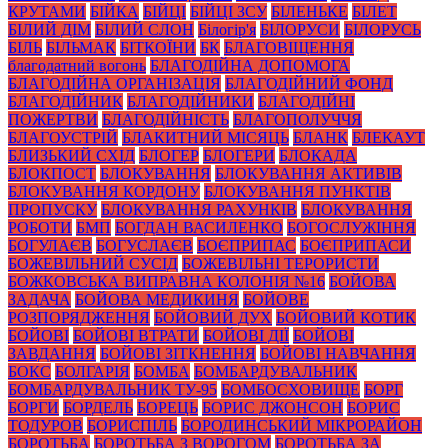
КРУТАМИ
БІЙКА
БІЙЦІ
БІЙЦІ ЗСУ
БІЛЕНЬКЕ
БІЛЕТ
БІЛИЙ ДІМ
БІЛИЙ СЛОН
Білогір'я
БІЛОРУСИ
БІЛОРУСЬ
БІЛЬ
БІЛЬМАК
БІТКОЇНИ
БК
БЛАГОВІЩЕННЯ
благодатний вогонь
БЛАГОДІЙНА ДОПОМОГА
БЛАГОДІЙНА ОРГАНІЗАЦІЯ
БЛАГОДІЙНИЙ ФОНД
БЛАГОДІЙНИК
БЛАГОДІЙНИКИ
БЛАГОДІЙНІ
ПОЖЕРТВИ
БЛАГОДІЙНІСТЬ
БЛАГОПОЛУЧЧЯ
БЛАГОУСТРІЙ
БЛАКИТНИЙ МІСЯЦЬ
БЛАНК
БЛЕКАУТ
БЛИЗЬКИЙ СХІД
БЛОГЕР
БЛОГЕРИ
БЛОКАДА
БЛОКПОСТ
БЛОКУВАННЯ
БЛОКУВАННЯ АКТИВІВ
БЛОКУВАННЯ КОРДОНУ
БЛОКУВАННЯ ПУНКТІВ
ПРОПУСКУ
БЛОКУВАННЯ РАХУНКІВ
БЛОКУВАННЯ
РОБОТИ
БМП
БОГДАН ВАСИЛЕНКО
БОГОСЛУЖІННЯ
БОГУЛАЄВ
БОГУСЛАЄВ
БОЄПРИПАС
БОЄПРИПАСИ
БОЖЕВІЛЬНИЙ СУСІД
БОЖЕВІЛЬНІ ТЕРОРИСТИ
БОЖКОВСЬКА ВИПРАВНА КОЛОНІЯ №16
БОЙОВА
ЗАДАЧА
БОЙОВА МЕДИКИНЯ
БОЙОВЕ
РОЗПОРЯДЖЕННЯ
БОЙОВИЙ ДУХ
БОЙОВИЙ КОТИК
БОЙОВІ
БОЙОВІ ВТРАТИ
БОЙОВІ ДІЇ
БОЙОВІ
ЗАВДАННЯ
БОЙОВІ ЗІТКНЕННЯ
БОЙОВІ НАВЧАННЯ
БОКС
БОЛГАРІЯ
БОМБА
БОМБАРДУВАЛЬНИК
БОМБАРДУВАЛЬНИК ТУ-95
БОМБОСХОВИЩЕ
БОРГ
БОРГИ
БОРДЕЛЬ
БОРЕЦЬ
БОРИС ДЖОНСОН
БОРИС
ТОДУРОВ
БОРИСПІЛЬ
БОРОДИНСЬКИЙ МІКРОРАЙОН
БОРОТЬБА
БОРОТЬБА З ВОРОГОМ
БОРОТЬБА ЗА