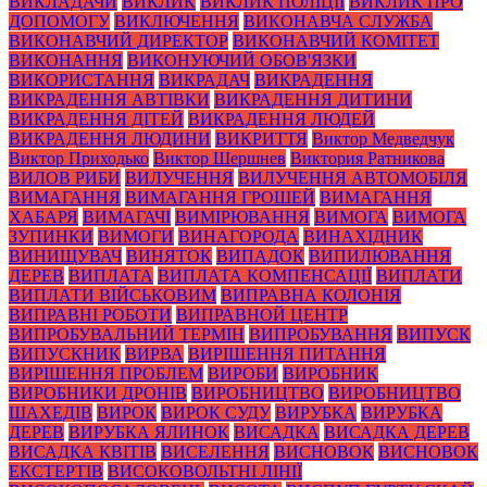
ВИКЛАДАЧИ
ВИКЛИК
ВИКЛИК ПОЛІЦІЇ
ВИКЛИК ПРО
ДОПОМОГУ
ВИКЛЮЧЕННЯ
ВИКОНАВЧА СЛУЖБА
ВИКОНАВЧИЙ ДИРЕКТОР
ВИКОНАВЧИЙ КОМІТЕТ
ВИКОНАННЯ
ВИКОНУЮЧИЙ ОБОВ'ЯЗКИ
ВИКОРИСТАННЯ
ВИКРАДАЧ
ВИКРАДЕННЯ
ВИКРАДЕННЯ АВТІВКИ
ВИКРАДЕННЯ ДИТИНИ
ВИКРАДЕННЯ ДІТЕЙ
ВИКРАДЕННЯ ЛЮДЕЙ
ВИКРАДЕННЯ ЛЮДИНИ
ВИКРИТТЯ
Виктор Медведчук
Виктор Приходько
Виктор Шершнев
Виктория Ратникова
ВИЛОВ РИБИ
ВИЛУЧЕННЯ
ВИЛУЧЕННЯ АВТОМОБІЛЯ
ВИМАГАННЯ
ВИМАГАННЯ ГРОШЕЙ
ВИМАГАННЯ
ХАБАРЯ
ВИМАГАЧІ
ВИМІРЮВАННЯ
ВИМОГА
ВИМОГА
ЗУПИНКИ
ВИМОГИ
ВИНАГОРОДА
ВИНАХІДНИК
ВИНИЩУВАЧ
ВИНЯТОК
ВИПАДОК
ВИПИЛЮВАННЯ
ДЕРЕВ
ВИПЛАТА
ВИПЛАТА КОМПЕНСАЦІЇ
ВИПЛАТИ
ВИПЛАТИ ВІЙСЬКОВИМ
ВИПРАВНА КОЛОНІЯ
ВИПРАВНІ РОБОТИ
ВИПРАВНОЙ ЦЕНТР
ВИПРОБУВАЛЬНИЙ ТЕРМІН
ВИПРОБУВАННЯ
ВИПУСК
ВИПУСКНИК
ВИРВА
ВИРІШЕННЯ ПИТАННЯ
ВИРІШЕННЯ ПРОБЛЕМ
ВИРОБИ
ВИРОБНИК
ВИРОБНИКИ ДРОНІВ
ВИРОБНИЦТВО
ВИРОБНИЦТВО
ШАХЕДІВ
ВИРОК
ВИРОК СУДУ
ВИРУБКА
ВИРУБКА
ДЕРЕВ
ВИРУБКА ЯЛИНОК
ВИСАДКА
ВИСАДКА ДЕРЕВ
ВИСАДКА КВІТІВ
ВИСЕЛЕННЯ
ВИСНОВОК
ВИСНОВОК
ЕКСТЕРТІВ
ВИСОКОВОЛЬТНІ ЛІНІЇ