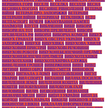
ВЕРШИНА ГОРИ
ВЕСЕЛЕ
ВЕСЕЛКА
ВЕСІЛЛЯ
ВЕСНА
ВЕСНЯНА ПОГОДА
ВЕСНЯНЕ РІВНОДЕННЯ
ВЕТЕРАН
ВІЙНИ
ВЕТЕРАН ПРО. ЗАПОРІЖЖЯ
ВЕТЕРАНИ
ВЕТЕРАНИ ВІЙНИ
ВЕТЕРИНАР
ВЕТКЛІНІКА
ВЕТО
ВЕТПАСПОРТ
ВЕЧЕРЯ
ВЖАНУВАННЯ ПАМ'ЯТІ
ВЗАЇМОДІЯ
ВЗУТТЯ
ВИБАЧЕННЯ
ВИБІР
ВИБОРИ
ВИБОРИ НА ТОТ
ВИБОРИ ПРЕЗИДЕНТА
ВИБОРИ
ПРЕЗИДЕНТА РФ
ВИБОРЦІ
ВИБОРЧА КОМІСІЯ
ВИБУХ
ВИБУХ ГРАНАТИ
ВИБУХ ОБСТРІЛ УКРАЇНИ
ВИБУХ У
ЗАПОРІЖЖІ
ВИБУХИ
ВИБУХІВКА
ВИБУХОВА ХВИЛЯ
ВИБУХОВИЙ ПРИСТРІЙ
ВИБУХОВІ РЕЧОВИНИ
ВИБУХОВІ РОБОТИ
ВИБУХОНЕБЕЗПЕЧНИЙ ПРЕДМЕТ
ВИБУХОНЕБЕЗПЕЧНІ ПРЕДМЕТИ
ВИБУХОТЕХНІКИ
ВИБУХОТЕХНІКІ
ВИБУХОТЕХНІЧНА СЛУЖБА
ВИВЕДЕННЯ ГРОШЕЙ
ВИВЕРЖЕННЯ
ВИВІЗ
ВИВІЗ
ДИТИНИ
ВИВІЗ ОБРОЇ
ВИВІЗ СМІТТЯ
ВИВНОВОК
ВИВОЗ
ВИГНАЛА З ДОМУ
ВИГОТОВЛЕННЯ
ВИГУЛ
ТВАРИН
ВИД СПОРТУ
ВИДАННЯ
ВИДАЧА ПОСИЛОК
ВИДІЛЕННЯ ЗЕМЛІ
ВИДІЛЕННЯ КОШТІА
ВИДІЛЕННЯ
КОШТІВ
ВИДОБУВАННЯ
ВИДОБУТОК ГАЗУ
ВИДОВИЩЕ
ВИДРА
ВИЗВОЛЕННЯ
ВИЗНАННЯ
ВИЗНАЧНІ МІСЦЯ
ВИЇЗД
ВИЇЗД З УКРАЇНИ
ВИЇЗД ЗА
КОРДОН
ВИЇЗНА НАРАДА
ВИКИДИ
ВИКИНУВ З ВІКНА
ВИКИНУЛИ З ВІКНА
ВИКЛАДАЧ ІНФОРМАТИКИ