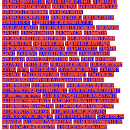
ВІДПОВІДАЛЬНИЙ
ВІДПОВІДАЛЬНІСТЬ
ВІДПОВІДІ
ВІДПОВІДНІ СЛУЖБИ
ВІДПОВІДЬ
ВІДПОВІДЬ МЕРУ
ВІДПОВІПАЛЬНІСТЬ
ВІДПОВЛЕННЯ
ВІДПОЧИВАЛЬНИКИ
ВІДПОЧИНОК
ВІДПОЧИНОК
ЗАПОРІЖЖЯ
ВІДПОЧІНОК У ЗАПОРІЖЖІ
ВІДПРАВЛЕННЯ
ВІДПРАВЛЕННЯ ПОТЯГА
ВІДРАДНЕ
ВІДРИВ
ВІДРЯДЖЕННЯ
ВІДСТАВКА
ВІДСТАНЬ
ВІДСТОЮВАННЯ ІНТЕРЕСІВ
ВІДСТОЯВ ІНТЕРЕСИ
ВІДСТРОЧКА
ВІДСУТНІСТЬ
ВІДСУТНІСТЬ ВОДИ
ВІДСУТНІСТЬ ДОКУМЕНТІВ
ВІДХИЛЕННЯ
ВІДХОД
ВОДИ
ВІДХОДИ
ВІДЧИНИВ ДВЕРІ
ВІДЧУЖЕННЯ
ВІДЧУТТЯ
ВІДШКОДУВАННЯ
ВІЗА
ВІЗИТ
ВІЗИТ ДО
УКРАЇНИ
ВІЗНА З РФ
ВІЗОВИЙ РЕЖИМ
ВІЗЬКА БУХТА
ВІЙГА
Війна
ВІЙНА В РФ
ВІЙНА В УКРАЇНЕ
ВІЙНА В
УКРАЇНІ
ВІЙНА В УКРАНІ
ВІЙНА З РФ
ВІЙНА З РФ
ПОВНОМАСШТАБНЕ ВТОРГНЕННЯ
ВІЙСЬКА
ВІЙСЬККОМ
ВІЙСЬККОМАТ
ВІЙСЬКОВА АГРЕСІЯ
ВІЙСЬКОВА АДМІНІСТРАЦІЯ
ВІЙСЬКОВА АМУНІЦІЯ
військова допомога
ВІЙСЬКОВА ДОПОМОГА УКРАЇНІ
ВІЙСЬКОВА ЗАГРОЗА
ВІЙСЬКОВА КОНТРРОЗВІДКА
ВІЙСЬКОВА ОПЕРАЦІЯ
ВІЙСЬКОВА ПІДГОТОВКА
ВІЙСЬКОВА ПОЛІЦІЯ
ВІЙСЬКОВА ПРОДУКЦІЯ
ВІЙСЬКОВА РОЗВІДКА
ВІЙСЬКОВА СИЛА
ВІЙСЬКОВА
СЛУЖБА
ВІЙСЬКОВА ТЕХНІКА
ВІЙСЬКОВА ТЕХНІКА
РФ
ВІЙСЬКОВА ФОРМА
ВІЙСЬКОВА ЧАСТИНА