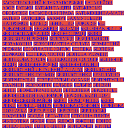
БАСКЕТБОЛЬНИЙ КЛУБ ЗАПОРІЖЖЯ
БАТАЛЬЙОН
АЗОВ
БАТЬКИ
БАТЬКИ ТА ДІТИ
БАТЬКІВСЬКІ
ОБОВ'ЯЗКИ
БАТЬКІВСЬКІ ПРАВА
БАТЬКІВЩИНА-МАТИ
БАТЬКО
БАТЮШКА
БАХМУТ
БАХМУТСЬКИЙ
НАПРЯМОК
БВИБЦЯ
БВИВСТВО
БДЖОЛЯР
БЕЗ
ДОКУМЕНТІВ
БЕЗ ЖЕРТВ
БЕЗ ЗМІН
БЕЗ ОЗНАК ЖИТТЯ
БЕЗ ПОСТРАЖДАЛИХ
БЕЗ РЕЄСТРАЦІЇ
БЕЗВІЗ
БЕЗВІЗОВИЙ РЕЖИМ
БЕЗГЛУЗДЯ
БЕЗДІЯЛЬНІСТЬ
БЕЗЗАКОННЯ
БЕЗКОНТАКТНА ОПЛАТА
БЕЗМИТНИЙ
РРЕЖИМ
БЕЗОПЛАТНЕ ЖИТЛО
БЕЗПЕКА
БЕЗПЕКА
ДЕРЖАВИ
БЕЗПЕКА МІСТЯН
БЕЗПЕКА УКРАЇНИ
БЕЗПЕКОВА УГОДА
БЕЗПЕКОВИЙ ДОГОВІР
БЕЗПЕЧНЕ
МІСЦЕ
БЕЗПЕЧНЕ РІЗДВО
БЕЗПЕЧНІ ВУЛИЦІ
БЕЗПІЛОТНИЙ ЛЕТАЛЬНИЙ АПАРАТ
БЕЗПІЛОТНИК
БЕЗПІЛОТНИК ГУР МОУ
БЕЗПІЛОТНИКИ
БЕЗПЛАТНО
БЕЗПРИТУЛЬНІ
БЕЗПРИТУЛЬНІ СОБАКИ
БЕЗПРИТУЛЬНІ
ТВАРИНИ
БЕЗРОБІТТЯ
БЕЛЬБЕК
БЕЛЬГІЯ
БЕНЗИН
БЕНІН
БЕОМЕТРИЧНІ ДАНІ
БЕПЕЗПЕКА
БЕРДЯНСЬК
БЕРДЯНСЬКИЙ НАПРЯМОК
БЕРДЯНСЬКИЙ ПОРТ
БЕРДЯНСЬКИЙ РАЙОН
БЕРЕГ
БЕРЕГ ДНІПРА
БЕРЕГ
РІЧКИ
БЕРЕГИ ДНІПРА
БЕРЕГОВА ОХОРОНА
БЕРЕГОВА
ПОЗНАЧКА
БЕРЕЗ РІЧКИ
БЕРЕЗЕНЬ
БЕРЛІНСЬКІ
ПОДУШКИ
БЕСІДА
БЕТА-ТЕСТ
БЕТОННА ПЛИТА
БІБЛІОТЕКА
БІБЛІЯ
БІДА
БІДОСЯ
БІЖЕНЦІ
БІЗНЕС
БІЗНЕС-ПЛАН
БІЗНЕС-ЦЕНТР
БІЗНЕСМЕН
БІЙ ПІД