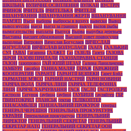
ШКІЛЬНА
ВУЛИЧНЕ ОСВІТЛЕННЯ
ВУЛКАН
ВУСТРІЧ
ВЧИНОК
ВЧИТЕЛЬ
ВЧИТЕЛЬКА
ВЧИТЕЛЯ
ВШАНУВАННЯ
ВШАНУВАННЯ ЖЕРТВ
ВШАНУВАННЯ
ПАМ'ЯТІ
Въезд
выборы
выбросы в воздух
вывески
Вывоз
вывоз мусора
выезд
выезд за границу
выкуп
вылов рыбы
вымогательство
выплаты
Выпуск
Вырва
вырубка деревьев
Выставка
высшее образование
Высший совет правосудия
выходные
Вятрович
Вячеслав Богуслаев
ВЯЧЕСЛАВ
БОГУСЛАЄВ
ВЯЧЕСЛАВ БОЛУСЛАЄВ
ГААГА
ГААЗЬКИЙ
СУД
ГАВАЇ
Гагарина
ГАДЖЕТ
Газ
ГАЗЕЛЬ
Газета
ГАЗОВА
ЗБРОЯ
ГАЗОВІ ПРИЛАДИ
ГАЗОЗАПРАВНА СТАНЦІЯ
ГАЗОН
газопровод
ГАЙ ЮЛІЙ ЦЕЗАР
Галина Данильченко
ГАМБУРГ
гандбол
ГАННА МАЛЯР
ГАРАЖ
ГАРАЖНИЙ
КООПЕРАТИВ
ГАРАНТІЇ
ГАРАНТІЇ БЕЗПЕКИ
Гарет Бэйл
ГАРМАТНЕ М'ЯСО
ГАРНИЙ НАСТРІЙ
ГАРНІ НОВИНИ
ГАРЯЧА ВОДА
ГАРЯЧА ЛІНІЯ
ГАРЯЧА ТЕЛЕФОННА
ЛІНІЯ
ГАРЯЧЕ ХАРЧУВАННЯ
ГАСК
ГАСЛО
ГАСТРОЛЕРИ
Гастроли
Гатунок
гаубица
гаубиці
ГАУБИЦЯ
гауляйтер
ГБР
ГВИНТОКРИЛ
ГДАНСЬК
гектар
ГЕЛІКОПТЕР
ГЕНАСАМБЛЕЯ
ГЕНЕНАЛЬНИЙ ПРОКУРОР
генерал
ГЕНЕРАЛ ЧЕРЕШНЯ
ГЕНЕРАЛЬНА ПРОКУРАТУРА
УКРАЇНИ
Генеральная прокуратура
ГЕНЕРАЛЬНИЙ
ДИРЕКТОР
ГЕНЕРАЛЬНИЙ СЕКРЕТАР
ГЕНЕРАЛЬНИЙ
СЕКРЕТАР НАТО
ГЕНЕРАЛЬНИЙ СЕКРЕТАР ООН