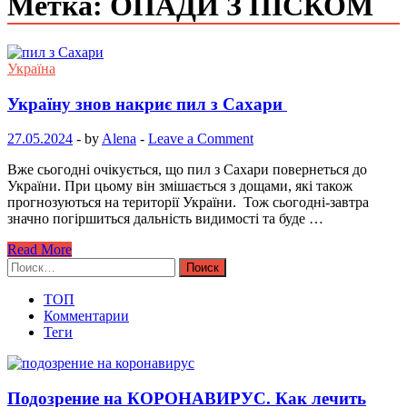
Метка: ОПАДИ З ПІСКОМ
Україна
Україну знов накриє пил з Сахари
27.05.2024
-
by
Alena
-
Leave a Comment
Вже сьогодні очікується, що пил з Сахари повернеться до
України. При цьому він змішається з дощами, які також
прогнозуються на території України. Тож сьогодні-завтра
значно погіршиться дальність видимості та буде …
Read More
Найти:
ТОП
Комментарии
Теги
Подозрение на КОРОНАВИРУС. Как лечить