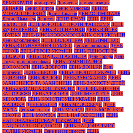
ДЕМОКРАТІЯ
демократы
Демонтаж
деморализация
ДЕНАРІЙ
Денис Липтон
Денис Малюська
ДЕНИС
МОНАСТИРСЬКИЙ
Денис Тарасов
ДЕНИС ШМИГАЛЬ
Денис Шмыгаль
Денисов
ДЕНІЗ БРАУН
ДЕНЬ
ДЕНЬ
БІБЛІОТЕК
ДЕНЬ БОРОТЬБИ ПРОТИ ФАШИЗМУ
ДЕНЬ
БУДІВЕЛЬНИКА
ДЕНЬ ВИШИВАНКИ
ДЕНЬ ВІЙСЬК
ЗВ'ЯЗКУ
ДЕНЬ ВІЙСЬКОВО-МОРСЬКИХ СИЛ УКРАЇНИ
День влюбленных
ДЕНЬ ВОЛОНТЕРА
ДЕНЬ ВЧИТЕЛЯ
ДЕНЬ ВШАНУВАННЯ ПАМ'ЯТІ
День вышиванки
ДЕНЬ
ГЕРОЇВ
ДЕНЬ ГЕРОЇВ УКРАЇНИ
ДЕНЬ ГІДНОСТІ ТА
СВОБОДИ
ДЕНЬ ГОРДОСТІ АУТИСТА
День города
День
государственного флага
ДЕНЬ ГУМАНІТАРНОЇ
ДОПОМОГИ
ДЕНЬ ДОБРОТИ
ДЕНЬ ДОНЬКИ
День
Единения
ДЕНЬ ЄВРОПИ
ДЕНЬ ЄВРОПИ В УКРАЇНІ
ДЕНЬ
ЄДНАННЯ
ДЕНЬ ЖАЛОБИ
ДЕНЬ ЗАКОХАНИХ
ДЕНЬ
ЗАХИСНИКІВ ТА ЗАХИСНИЦЬ
ДЕНЬ ЗАХИСТУ ДІТЕЙ
ДЕНЬ ЗБРОЙНИХ СИЛ УКРАЇНИ
ДЕНЬ ЗВІЛЬНЕННЯ
ЗАПОРІЖЖЯ
ДЕНЬ ЗДОРОВ'Я
ДЕНЬ ІМУНІТЕТУ
ДЕНЬ
КІНОЛОГА
ДЕНЬ КОНСТИТУЦІЇ УКРАЇНИ
ДЕНЬ
МАЛЮКА
ДЕНЬ МАТЕРІ
ДЕНЬ МИЛОСЕРДЯ
ДЕНЬ
МІСТА
День молодежи
ДЕНЬ МОЛОДІ
ДЕНЬ МОРСЬКОЇ
ПІХОТИ
ДЕНЬ МОРЯКА
ДЕНЬ НАРОДЖЕННЯ
ДЕНЬ
НАЦІОНАЛЬНОЇ ГВАРДІЇ УКРАЇНИ
ДЕНЬ
НАЦІОНАЛЬНОЇ ЄДНОСТІ
ДЕНЬ НАЦІОНАЛЬНОЇ
ПОЛІЦІЇ УКРАЇНИ
День независимости
ДЕНЬ