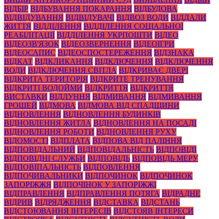
ВІДБІР
ВІДБУВАННЯ ПОКАРАННЯ
ВІДБУДОВА
ВІДВІДУВАННЯ
ВІДВІДУВАЧІ
ВІДВОЗ ВОДИ
ВІДДАЛИ
ЖИТТЯ
ВІДДІЛЕННЯ
ВІДДІЛЕННЯ СОЦІАЛЬНОЇ
РЕАБІЛІТАЦІЇ
ВІДДІЛЕННЯ УКРПОШТИ
ВІДЕО
ВІДЕОЗВ'ЯЗОК
ВІДЕОЗВЕРНЕННЯ
ВІДЕОІГРИ
ВІДЕОСАПИС
ВІДЕОСПОСТЕРЕЖЕННЯ
ВІДЗНАКА
ВІДКАТ
ВІДКЛИКАННЯ
ВІДКЛЮЧЕННЯ
ВІДКЛЮЧЕННЯ
ВОДИ
ВІДКЛЮЧЕННЯ СВІТЛА
ВІДКРИВАЄ ДВЕРІ
ВІДКРИТА ТЕРИТОРІЯ
ВІДКРИТЕ ТРЕНУВАННЯ
ВІДКРИТІ ВОДОЙМИ
ВІДКРИТТЯ
ВІДКРИТТЯ
ВИСТАВКИ
ВІДЛУННЯ
ВІДМИВАННЯ
ВІДМИВАННЯ
ГРОШЕЙ
ВІДМОВА
ВІДМОВА ВІД СПАДЩИНИ
ВІДНОВЛЕННЯ
ВІДНОВЛЕННЯ БУДИНКІВ
ВІДНОВЛЕННЯ ЖИТЛА
ВІДНОВЛЕННЯ НА ПОСАДІ
ВІДНОВЛЕННЯ РОБОТИ
ВІДНОВЛЕННЯ РУХУ
ВІДОМОСТІ
ВІДПЛАТА
ВІДПОВА ВІД ПАЛІННЯ
ВІДПОВІДАЛЬНИЙ
ВІДПОВІДАЛЬНІСТЬ
ВІДПОВІДІ
ВІДПОВІДНІ СЛУЖБИ
ВІДПОВІДЬ
ВІДПОВІДЬ МЕРУ
ВІДПОВІПАЛЬНІСТЬ
ВІДПОВЛЕННЯ
ВІДПОЧИВАЛЬНИКИ
ВІДПОЧИНОК
ВІДПОЧИНОК
ЗАПОРІЖЖЯ
ВІДПОЧІНОК У ЗАПОРІЖЖІ
ВІДПРАВЛЕННЯ
ВІДПРАВЛЕННЯ ПОТЯГА
ВІДРАДНЕ
ВІДРИВ
ВІДРЯДЖЕННЯ
ВІДСТАВКА
ВІДСТАНЬ
ВІДСТОЮВАННЯ ІНТЕРЕСІВ
ВІДСТОЯВ ІНТЕРЕСИ