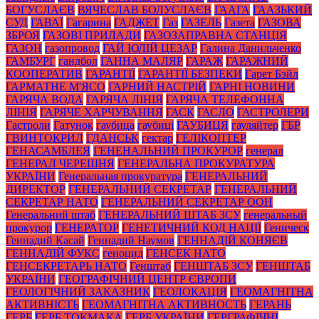
БОГУСЛАЄВ
ВЯЧЕСЛАВ БОЛУСЛАЄВ
ГААГА
ГААЗЬКИЙ
СУД
ГАВАЇ
Гагарина
ГАДЖЕТ
Газ
ГАЗЕЛЬ
Газета
ГАЗОВА
ЗБРОЯ
ГАЗОВІ ПРИЛАДИ
ГАЗОЗАПРАВНА СТАНЦІЯ
ГАЗОН
газопровод
ГАЙ ЮЛІЙ ЦЕЗАР
Галина Данильченко
ГАМБУРГ
гандбол
ГАННА МАЛЯР
ГАРАЖ
ГАРАЖНИЙ
КООПЕРАТИВ
ГАРАНТІЇ
ГАРАНТІЇ БЕЗПЕКИ
Гарет Бэйл
ГАРМАТНЕ М'ЯСО
ГАРНИЙ НАСТРІЙ
ГАРНІ НОВИНИ
ГАРЯЧА ВОДА
ГАРЯЧА ЛІНІЯ
ГАРЯЧА ТЕЛЕФОННА
ЛІНІЯ
ГАРЯЧЕ ХАРЧУВАННЯ
ГАСК
ГАСЛО
ГАСТРОЛЕРИ
Гастроли
Гатунок
гаубица
гаубиці
ГАУБИЦЯ
гауляйтер
ГБР
ГВИНТОКРИЛ
ГДАНСЬК
гектар
ГЕЛІКОПТЕР
ГЕНАСАМБЛЕЯ
ГЕНЕНАЛЬНИЙ ПРОКУРОР
генерал
ГЕНЕРАЛ ЧЕРЕШНЯ
ГЕНЕРАЛЬНА ПРОКУРАТУРА
УКРАЇНИ
Генеральная прокуратура
ГЕНЕРАЛЬНИЙ
ДИРЕКТОР
ГЕНЕРАЛЬНИЙ СЕКРЕТАР
ГЕНЕРАЛЬНИЙ
СЕКРЕТАР НАТО
ГЕНЕРАЛЬНИЙ СЕКРЕТАР ООН
Генеральний штаб
ГЕНЕРАЛЬНИЙ ШТАБ ЗСУ
генеральный
прокурор
ГЕНЕРАТОР
ГЕНЕТИЧНИЙ КОД НАЦІЇ
Геническ
Геннадий Касай
Геннадий Наумов
ГЕННАДІЙ КОНЯЄВ
ГЕННАДІЙ ФУКС
геноцид
ГЕНСЕК НАТО
ГЕНСЕКРЕТАРЬ НАТО
Генштаб
ГЕНШТАБ ЗСУ
ГЕНШТАБ
УКРАЇНИ
ГЕОГРАФІЧНИЙ ЦЕНТР ЄВРОПИ
ГЕОЛОГІЧНИЙ ЗАКАЗНИК
ГЕОЛОКАЦІЯ
ГЕОМАГНІТНА
АКТИВНІСТЬ
ГЕОМАГНІТНА АКТИВНОСТЬ
ГЕРАНЬ
ГЕРБ
ГЕРБ ТОКМАКА
ГЕРБ УКРАЇНИ
ГЕРГРАФІЧНІ