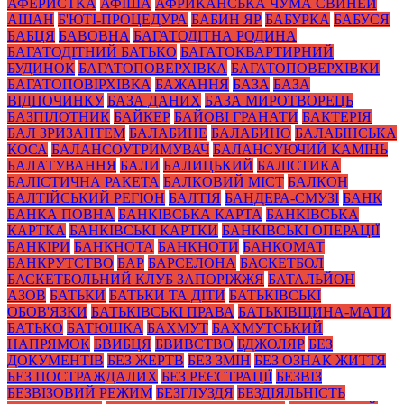
АФЕРИСТКА
АФІША
АФРИКАНСЬКА ЧУМА СВИНЕЙ
АШАН
Б'ЮТІ-ПРОЦЕДУРА
БАБИН ЯР
БАБУРКА
БАБУСЯ
БАБЦЯ
БАВОВНА
БАГАТОДІТНА РОДИНА
БАГАТОДІТНИЙ БАТЬКО
БАГАТОКВАРТИРНИЙ
БУДИНОК
БАГАТОПОВЕРХІВКА
БАГАТОПОВЕРХІВКИ
БАГАТОПОВІРХІВКА
БАЖАННЯ
БАЗА
БАЗА
ВІДПОЧИНКУ
БАЗА ДАНИХ
БАЗА МИРОТВОРЕЦЬ
БАЗПІЛОТНИК
БАЙКЕР
БАЙОВІ ГРАНАТИ
БАКТЕРІЯ
БАЛ ЗРИЗАНТЕМ
БАЛАБИНЕ
БАЛАБИНО
БАЛАБІНСЬКА
КОСА
БАЛАНСОУТРИМУВАЧ
БАЛАНСУЮЧИЙ КАМІНЬ
БАЛАТУВАННЯ
БАЛИ
БАЛИЦЬКИЙ
БАЛІСТИКА
БАЛІСТИЧНА РАКЕТА
БАЛКОВИЙ МІСТ
БАЛКОН
БАЛТІЙСЬКИЙ РЕГІОН
БАЛТІЯ
БАНДЕРА-СМУЗІ
БАНК
БАНКА ПОВНА
БАНКІВСЬКА КАРТА
БАНКІВСЬКА
КАРТКА
БАНКІВСЬКІ КАРТКИ
БАНКІВСЬКІ ОПЕРАЦІЇ
БАНКІРИ
БАНКНОТА
БАНКНОТИ
БАНКОМАТ
БАНКРУТСТВО
БАР
БАРСЕЛОНА
БАСКЕТБОЛ
БАСКЕТБОЛЬНИЙ КЛУБ ЗАПОРІЖЖЯ
БАТАЛЬЙОН
АЗОВ
БАТЬКИ
БАТЬКИ ТА ДІТИ
БАТЬКІВСЬКІ
ОБОВ'ЯЗКИ
БАТЬКІВСЬКІ ПРАВА
БАТЬКІВЩИНА-МАТИ
БАТЬКО
БАТЮШКА
БАХМУТ
БАХМУТСЬКИЙ
НАПРЯМОК
БВИБЦЯ
БВИВСТВО
БДЖОЛЯР
БЕЗ
ДОКУМЕНТІВ
БЕЗ ЖЕРТВ
БЕЗ ЗМІН
БЕЗ ОЗНАК ЖИТТЯ
БЕЗ ПОСТРАЖДАЛИХ
БЕЗ РЕЄСТРАЦІЇ
БЕЗВІЗ
БЕЗВІЗОВИЙ РЕЖИМ
БЕЗГЛУЗДЯ
БЕЗДІЯЛЬНІСТЬ