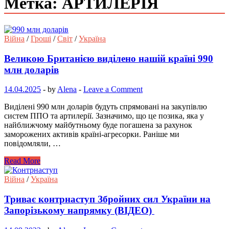
Метка: АРТИЛЕРІЯ
Війна
/
Гроші
/
Світ
/
Україна
Великою Британією виділено нашій країні 990
млн доларів
14.04.2025
-
by
Alena
-
Leave a Comment
Виділені 990 млн доларів будуть спрямовані на закупівлю
систем ППО та артилерії. Зазначимо, що це позика, яка у
найближчому майбутньому буде погашена за рахунок
заморожених активів країні-агресорки. Раніше ми
повідомляли, …
Read More
Війна
/
Україна
Триває контрнаступ Збройних сил України на
Запорізькому напрямку (ВІДЕО)