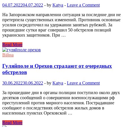
04.07.2022
04.07.2022
-
by
Katya
-
Leave a Comment
На Запорожском направлении ситуация за последние дни не
претерпела существенных изменений. Противник основные
усилия сосредоточил на удержании занятых рубежей. За
прошедшие сутки враг совершил 50 обстрелов позиций
украинских защитников. При …
Read More
Війна
Гуляйполе и Орехов страдают от очередных
обстрелов
30.06.2022
30.06.2022
-
by
Katya
-
Leave a Comment
За прошедшие дни в органы полиции поступило около двух
десятков сообщений о совершении военнослужащими рф
преступлений против мирного населения. Пострадавшие
сообщают о последствиях обстрелов жилых домов в
населенных пунктах Ореховской …
Read More