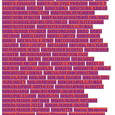
ВИБУХ ГРАНАТИ
ВИБУХ ОБСТРІЛ УКРАЇНИ
ВИБУХ У
ЗАПОРІЖЖІ
ВИБУХИ
ВИБУХІВКА
ВИБУХОВА ХВИЛЯ
ВИБУХОВИЙ ПРИСТРІЙ
ВИБУХОВІ РЕЧОВИНИ
ВИБУХОВІ РОБОТИ
ВИБУХОНЕБЕЗПЕЧНИЙ ПРЕДМЕТ
ВИБУХОНЕБЕЗПЕЧНІ ПРЕДМЕТИ
ВИБУХОТЕХНІКИ
ВИБУХОТЕХНІКІ
ВИБУХОТЕХНІЧНА СЛУЖБА
ВИВЕДЕННЯ ГРОШЕЙ
ВИВЕРЖЕННЯ
ВИВІЗ
ВИВІЗ
ДИТИНИ
ВИВІЗ ОБРОЇ
ВИВІЗ СМІТТЯ
ВИВНОВОК
ВИВОЗ
ВИГНАЛА З ДОМУ
ВИГОТОВЛЕННЯ
ВИГУЛ
ТВАРИН
ВИД СПОРТУ
ВИДАННЯ
ВИДАЧА ПОСИЛОК
ВИДІЛЕННЯ ЗЕМЛІ
ВИДІЛЕННЯ КОШТІА
ВИДІЛЕННЯ
КОШТІВ
ВИДОБУВАННЯ
ВИДОБУТОК ГАЗУ
ВИДОВИЩЕ
ВИДРА
ВИЗВОЛЕННЯ
ВИЗНАННЯ
ВИЗНАЧНІ МІСЦЯ
ВИЇЗД
ВИЇЗД З УКРАЇНИ
ВИЇЗД ЗА
КОРДОН
ВИЇЗНА НАРАДА
ВИКИДИ
ВИКИНУВ З ВІКНА
ВИКИНУЛИ З ВІКНА
ВИКЛАДАЧ ІНФОРМАТИКИ
ВИКЛАДАЧИ
ВИКЛИК
ВИКЛИК ПОЛІЦІЇ
ВИКЛИК ПРО
ДОПОМОГУ
ВИКЛЮЧЕННЯ
ВИКОНАВЧА СЛУЖБА
ВИКОНАВЧИЙ ДИРЕКТОР
ВИКОНАВЧИЙ КОМІТЕТ
ВИКОНАННЯ
ВИКОНУЮЧИЙ ОБОВ'ЯЗКИ
ВИКОРИСТАННЯ
ВИКРАДАЧ
ВИКРАДЕННЯ
ВИКРАДЕННЯ АВТІВКИ
ВИКРАДЕННЯ ДИТИНИ
ВИКРАДЕННЯ ДІТЕЙ
ВИКРАДЕННЯ ЛЮДЕЙ
ВИКРАДЕННЯ ЛЮДИНИ
ВИКРИТТЯ
Виктор Медведчук
Виктор Приходько
Виктор Шершнев
Виктория Ратникова