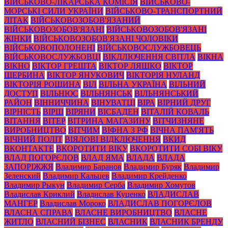
ВІЙСЬКОВО-ЛІКАРСЬКА КОМІСІЯ
ВІЙСЬКОВО-
МОРСЬКІ СИЛИ УКРАЇНИ
ВІЙСЬКОВО-ТРАНСПОРТНИЙ
ЛІТАК
ВІЙСЬКОВОЗОБОВ'ЯЗАНИЙ
ВІЙСЬКОВОЗОБОВ'ЯЗАНІ
ВІЙСЬКОВОЗОБОВ'ЯЗАНІ
ЖІНКИ
ВІЙСЬКОВОЗОБОВ'ЯЗАНІ ЧОЛОВІКИ
ВІЙСЬКОВОПОЛОНЕНІ
ВІЙСЬКОВОСЛУЖБОВЕЦЬ
ВІЙСЬКОВОСЛУЖБОВЦІ
ВІКДЛЮЧЕННЯ СВІТЛА
ВІКНА
ВІКНО
ВІКТОР ГРЕШТА
ВІКТОР ЛЯШКО
ВІКТОР
ЩЕРБИНА
ВІКТОР ЯНУКОВИЧ
ВІКТОРІЯ НУЛАНД
ВІКТОРІЯ РОЩИНА
ВІЛ
ВІЛЬНА УКРАЇНА
ВІЛЬНИЙ
ДОСТУП
ВІЛЬНЮС
ВІЛЬНЯНСЬК
ВІЛЬНЯНСЬКИЙ
РАЙОН
ВІННИЧЧИНА
ВІНУВАТЦІ
ВІРА
ВІРНИЙ ДРУГ
ВІРНІСТЬ
ВІРШ
ВІРЯНИ
ВІСБАДЕН
ВІТАЛІЙ КОВАЛЬ
ВІТАННЯ
ВІТЕР
ВІТРИНА МАГАЗИНУ
ВІТЧИЗНЯНЕ
ВИРОБНИЦТВО
ВІТЧИМ
ВІФНА З РФ
ВІЧНА ПАМ'ЯТЬ
ВІЧНИЙ ПОЛІТ
ВІЯЛОВІ ВІДКЛЮЧЕННЯ
ВКИД
ВКОНТАКТЕ
ВКОРОТИТИ ВІКУ
ВКОРОТИТИ СОБІ ВІКУ
ВЛАД ПОГОРЄЛОВ
ВЛАД ЯМА
ВЛАДА
ВЛАДА
ЗАПОРІЖЖЯ
Владимир Баранов
Владимир Буряк
Владимир
Зеленский
Владимир Кальцев
Владимир Крейденко
Владимир Рыкун
Владимир Серба
Владимир Хомутов
Владислав Криклий
Владислав Куценко
ВЛАДИСЛАВ
МАНГЕР
Владислав Мороко
ВЛАДИСЛАВ ПОГОРЄЛОВ
ВЛАСНА СПРАВА
ВЛАСНЕ ВИРОБНИЦТВО
ВЛАСНЕ
ЖИТЛО
ВЛАСНИЙ БІЗНЕС
ВЛАСНИК
ВЛАСНИК БРЕНДУ