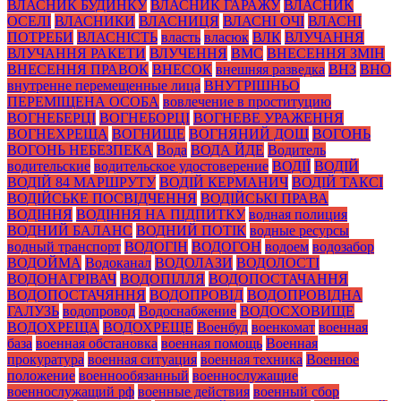
ВЛАСНИК БУДИНКУ
ВЛАСНИК ГАРАЖУ
ВЛАСНИК
ОСЕЛІ
ВЛАСНИКИ
ВЛАСНИЦЯ
ВЛАСНІ ОЧІ
ВЛАСНІ
ПОТРЕБИ
ВЛАСНІСТЬ
власть
власюк
ВЛК
ВЛУЧАННЯ
ВЛУЧАННЯ РАКЕТИ
ВЛУЧЕННЯ
ВМС
ВНЕСЕННЯ ЗМІН
ВНЕСЕННЯ ПРАВОК
ВНЕСОК
внешняя разведка
ВНЗ
ВНО
внутренне перемещенные лица
ВНУТРІШНЬО
ПЕРЕМІЩЕНА ОСОБА
вовлечение в проституцию
ВОГНЕБЕРЦІ
ВОГНЕБОРЦІ
ВОГНЕВЕ УРАЖЕННЯ
ВОГНЕХРЕЩА
ВОГНИЩЕ
ВОГНЯНИЙ ДОЩ
ВОГОНЬ
ВОГОНЬ НЕБЕЗПЕКА
Вода
ВОДА ЙДЕ
Водитель
водительские
водительское удостоверение
ВОДІЇ
ВОДІЙ
ВОДІЙ 84 МАРШРУТУ
ВОДІЙ КЕРМАНИЧ
ВОДІЙ ТАКСІ
ВОДІЙСЬКЕ ПОСВІДЧЕННЯ
ВОДІЙСЬКІ ПРАВА
ВОДІННЯ
ВОДІННЯ НА ПІДПИТКУ
водная полиция
ВОДНИЙ БАЛАНС
ВОДНИЙ ПОТІК
водные ресурсы
водный транспорт
ВОДОГІН
ВОДОГОН
водоем
водозабор
ВОДОЙМА
Водоканал
ВОДОЛАЗИ
ВОДОЛОСТІ
ВОДОНАГРІВАЧ
ВОДОПІЛЛЯ
ВОДОПОСТАЧАННЯ
ВОДОПОСТАЧЯННЯ
ВОДОПРОВІД
ВОДОПРОВІДНА
ГАЛУЗЬ
водопровод
Водоснабжение
ВОДОСХОВИЩЕ
ВОДОХРЕЩА
ВОДОХРЕЩЕ
Военбуд
военкомат
военная
база
военная обстановка
военная помощь
Военная
прокуратура
военная ситуация
военная техника
Военное
положение
военнообязанный
военнослужащие
военнослужащий рф
военные действия
военный сбор