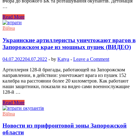
вчора до ворожого БК та розташування окупантів. Детонація
…
Read More
Війна
Украинские артиллеристы уничтожают врагов в
Запорожском крае из мощных пушек (ВИДЕО)
04.07.2022
04.07.2022
-
by
Katya
-
Leave a Comment
Артиллерия 128-й бригады, работающей на Запорожском
направлении, в действии: уничтожает врага из пушек 152
калибра на расстоянии более 20 километров. Как работают
наши защитники, показали на видео сами военнослужащие
128-й …
Read More
Війна
Новости из прифронтовой зоны Запорожской
области