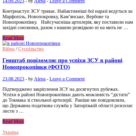
14.09.2023
-
by
Alena
-
Leave a Comment
Контрнаступ ЗСУ триває. Найактивніші бої наразі ведуться за:
Марфопіль, Новопокровку, Кам’янське, Вербове та
Новопрокопівку. Найсучасніша артилерія, яку поставили нам
західні союзники, разом з нашою розвідкою ні на мить не …
Read More
Війна
/
Суспільство
Генштаб повідомляє про успіхи ЗСУ в районі
Новопрокопівки (ФОТО)
23.08.2023
-
by
Alena
-
Leave a Comment
Підтверджено закріплення ЗСУ на досягнутих рубежах.
Успіхи в районі Новопрокопівки дають можливість “дістати”
до Токмака зі ствольної артилерії. Раніше ми повідомляли,
що Державна податкова служба у Запорізькій області розсилає
листи з …
Read More
Україна