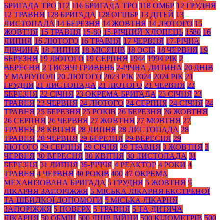
БРИГАДА ТРО
112
116 БРИГАДА ТРО
118 ОМБР
12 ГРУДНЯ
12 ТРАВНЯ
128 БРИГАДА
128 ОГШБР
13 ДІТЕЙ
13
ЛИСТОПАДА
14 БЕРЕЗНЯ
14 ЖОВТНЯ
14 ЛЮТОГО
15
ЖОВТНЯ
15 ТРАВНЯ
15-80
15-РІЧНИЙ ХЛОПЕЦЬ
1580
16
ЛИПНЯ
16 ЛЮТОГО
16 ТРАВНЯ
17 ЧЕРВНЯ
17-РІЧНА
ДІВЧИНА
18 ЛИПНЯ
18 МІСЯЦІВ
18 ОСІБ
18 ЧЕРВНЯ
19
БЕРЕЗНЯ
19 ЛЮТОГО
19 СЕРПНЯ
1944
1994 РІК
2
ВЕРЕСНЯ
2 ТИСЯЧІ ГРИВЕНЬ
2-РІЧНА ДИТИНА
20 ДНІВ
У МАРІУПОЛІ
20 ЛЮТОГО
2023 РІК
2024
2024 РІК
21
ГРУДНЯ
21 ЛИСТОПАДА
21 ЛЮТОГО
21 ЧЕРВНЯ
22
БЕРЕЗНЯ
22 СІЧНЯ
23 ОКРЕМА БРИГАДА
23 СІЧНЯ
23
ТРАВНЯ
23 ЧЕРВНЯ
24 ЛЮТОГО
24 СЕРПНЯ
24 СІЧНЯ
24
ТРАВНЯ
25 БЕРЕЗНЯ
25 РОКІВ
26 БЕРЕЗНЯ
26 ЖОВТНЯ
26 СЕРПНЯ
26 ЧЕРВНЯ
27 ЖОВТНЯ
27 МОВТНЯ
27
ТРАВНЯ
28 КВІТНЯ
28 ЛИПНЯ
28 ЛИСТОПАДА
28
ТРАВНЯ
28 ЧЕРВНЯ
29 БЕРЕЗНЯ
29 ВЕРЕСНЯ
29
ЛЮТОГО
29 СЕРПНЯ
29 СІЧНЯ
29 ТРАВНЯ
3 ЖОВТНЯ
3
ЧЕРВНЯ
30 ВЕРЕСНЯ
30 КВІТНЯ
30 ЛИСТОПАДА
31
БЕРЕЗНЯ
31 ЛИПНЯ
35-РІЧЧЯ
4 РЕАКТОР
4 РОКИ
4
ТРАВНЯ
4 ЧЕРВНЯ
40 РОКІВ
400
47 ОКРЕМА
МЕХАНІЗОВАНА БРИГАДА
5 ГРУДНЯ
5 ЖОВТНЯ
5
ЛІКАРНЯ ЗАПОРІЖЖЯ
5 МІСЬКА ЛІКАРНЯ ЕКСТРЕНОЇ
ТА ШВИДКОЇ ДОПОМОГИ
5 МІСЬКА ЛІКАРНЯ
ЗАПОРІЖЖЯ
5 ПОВЕРХ
5 ТРАВНЯ
5-ТА ДИТЯЧА
ЛІКАРНЯ
50 ОБМІН
500 ДНІВ ВІЙНИ
500 КІЛОМЕТРІВ
500