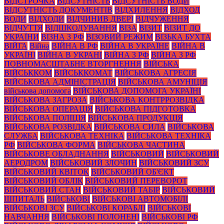
ВІДСТРОЧКА
ВІДСУТНІСТЬ
ВІДСУТНІСТЬ ВОДИ
ВІДСУТНІСТЬ ДОКУМЕНТІВ
ВІДХИЛЕННЯ
ВІДХОД
ВОДИ
ВІДХОДИ
ВІДЧИНИВ ДВЕРІ
ВІДЧУЖЕННЯ
ВІДЧУТТЯ
ВІДШКОДУВАННЯ
ВІЗА
ВІЗИТ
ВІЗИТ ДО
УКРАЇНИ
ВІЗНА З РФ
ВІЗОВИЙ РЕЖИМ
ВІЗЬКА БУХТА
ВІЙГА
Війна
ВІЙНА В РФ
ВІЙНА В УКРАЇНЕ
ВІЙНА В
УКРАЇНІ
ВІЙНА В УКРАНІ
ВІЙНА З РФ
ВІЙНА З РФ
ПОВНОМАСШТАБНЕ ВТОРГНЕННЯ
ВІЙСЬКА
ВІЙСЬККОМ
ВІЙСЬККОМАТ
ВІЙСЬКОВА АГРЕСІЯ
ВІЙСЬКОВА АДМІНІСТРАЦІЯ
ВІЙСЬКОВА АМУНІЦІЯ
військова допомога
ВІЙСЬКОВА ДОПОМОГА УКРАЇНІ
ВІЙСЬКОВА ЗАГРОЗА
ВІЙСЬКОВА КОНТРРОЗВІДКА
ВІЙСЬКОВА ОПЕРАЦІЯ
ВІЙСЬКОВА ПІДГОТОВКА
ВІЙСЬКОВА ПОЛІЦІЯ
ВІЙСЬКОВА ПРОДУКЦІЯ
ВІЙСЬКОВА РОЗВІДКА
ВІЙСЬКОВА СИЛА
ВІЙСЬКОВА
СЛУЖБА
ВІЙСЬКОВА ТЕХНІКА
ВІЙСЬКОВА ТЕХНІКА
РФ
ВІЙСЬКОВА ФОРМА
ВІЙСЬКОВА ЧАСТИНА
ВІЙСЬКОВЕ ОБЛАДНАННЯ
ВІЙСЬКОВИЙ
ВІЙСЬКОВИЙ
АЕРОДРОМ
ВІЙСЬКОВИЙ ЗЛОЧИН
ВІЙСЬКОВИЙ ЗСУ
ВІЙСЬКОВИЙ КВІТОК
ВІЙСЬКОВИЙ ОБ'ЄКТ
ВІЙСЬКОВИЙ ОБЛІК
ВІЙСЬКОВИЙ ПЕРЕВОРОТ
ВІЙСЬКОВИЙ СТАН
ВІЙСЬКОВИЙ ТАБІР
ВІЙСЬКОВИЙ
ШПИТАЛЬ
ВІЙСЬКОВІ
ВІЙСЬКОВІ АВТОМОБІЛІ
ВІЙСЬКОВІ ЗСУ
ВІЙСЬКОВІ КОРАБЛІ
ВІЙСЬКОВІ
НАВЧАННЯ
ВІЙСЬКОВІ ПОЛОНЕНІ
ВІЙСЬКОВІ РФ