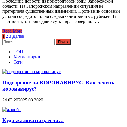
Последние новости из прифронтовой зоны Запорожской
области. На Запорожском направлении ситуация не
претерпела существенных изменений. Противник основные
усилия сосредоточил на сдерживании занятых рубежей. В
частности, за прошедшие сутки враг совершил …
Read More
Навигация
1
2
3
Далее
Найти:
по
записям
ТОП
Комментарии
Теги
Подозрение на КОРОНАВИРУС. Как лечить
коронавирус?
24.03.2020
25.03.2020
Куда жаловаться, если…