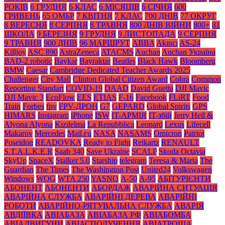
РОКІВ
6 ГРУДНЯ
6 КЛАС
6 МІСЯЦІВ
6 СІЧНЯ
600
ГРИВЕНЬ
65 ОМБР
7 КВІТНЯ
7 КЛАС
700 ДНІВ
77 ОКРУГ
8 ВЕРЕСНЯ
8 СЕРПНЯ
8 ТРАВНЯ
800 ДНІВ ВІЙНИ
800+
81
ШКОЛА
9 БЕРЕЗНЯ
9 ГРУДНЯ
9 ЛИСТОПАДА
9 СЕРПНЯ
9 ТРАВНЯ
900 ДНІВ
96 МАРШРУТ
ABBA
Akıncı
AS-24
Killjoy
ASC 890
AstraZeneca
ATACMS
Auchan
Auchan Україна
BAD-2 robotic
Baykar
Bayraktar
Beatles
Black Нawk
Bloomberg
BMW
Caesar
Cambridge Dedicated Teacher Awards 2025
Challenger
City Mall
Clinton Global Citizen Award
Cobra
Common
Reporting Standart
COVID-19
DAAD
David Guetta
DJI Mavic
DJI Mavic 3
EcoFlow
EES
ETIAS
F-16
Facebook
FLiRT
Food
Train
Forbes
fpv
FPV-ДРОН
G7
GEPARD
Global Spirits
GPS
HIMARS
Instagram
iPhone
ISW
IT-АРМІЯ
IT-збій
Jerry Heil &
Alyona Alyona
Kızılelma
La Repubblica
Leopard
Lexus
Lifecell
Makarov
Mercedes
Mаil.гu
NASA
NASAMS
Omicron
Patriot
Poseidon
READOVKA
Ready to Fight
Reikartz
RENAULT
S.T.A.L.K.E.R
Saab 340
Save Ukraine
SCALP
Skoda Octavia
SkyUp
SpaceX
Stalker 5.0
Starship
telegram
Teresa & Maria
The
Guardian
The Times
The Washington Post
United24
Volkswagen
Windows
WOG
WTA 250
YASNO
А-50
А-95
АБІТУРІЄНТИ
АБОНЕНТ
АБОНЕНТИ
АБОРДАЖ
АВАРІЙНА СИТУАЦІЯ
АВАРІЙНА СЛУЖБА
АВАРІЙНІ ДЕРЕВА
АВАРІЙНІ
РОБОТИ
АВАРІЙНО-РЯТУВАЛЬНА СЛУЖБА
АВАРІЯ
АВДІЇВКА
АВІАБАЗА
АВІАБАЗА РФ
АВІАБОМБА
АВІАДВИГУНИ
АВІАСПОЛУЧЕННЯ
АВІАТРОЩА