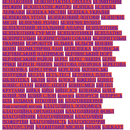
БЕЗЗАКОННЯ
БЕЗКОНТАКТНА ОПЛАТА
БЕЗМИТНИЙ
РРЕЖИМ
БЕЗОПЛАТНЕ ЖИТЛО
БЕЗПЕКА
БЕЗПЕКА
ДЕРЖАВИ
БЕЗПЕКА МІСТЯН
БЕЗПЕКА УКРАЇНИ
БЕЗПЕКОВА УГОДА
БЕЗПЕКОВИЙ ДОГОВІР
БЕЗПЕЧНЕ
МІСЦЕ
БЕЗПЕЧНЕ РІЗДВО
БЕЗПЕЧНІ ВУЛИЦІ
БЕЗПІЛОТНИЙ ЛЕТАЛЬНИЙ АПАРАТ
БЕЗПІЛОТНИК
БЕЗПІЛОТНИК ГУР МОУ
БЕЗПІЛОТНИКИ
БЕЗПЛАТНО
БЕЗПРИТУЛЬНІ
БЕЗПРИТУЛЬНІ СОБАКИ
БЕЗПРИТУЛЬНІ
ТВАРИНИ
БЕЗРОБІТТЯ
БЕЛЬБЕК
БЕЛЬГІЯ
БЕНЗИН
БЕНІН
БЕОМЕТРИЧНІ ДАНІ
БЕПЕЗПЕКА
БЕРДЯНСЬК
БЕРДЯНСЬКИЙ НАПРЯМОК
БЕРДЯНСЬКИЙ ПОРТ
БЕРДЯНСЬКИЙ РАЙОН
БЕРЕГ
БЕРЕГ ДНІПРА
БЕРЕГ
РІЧКИ
БЕРЕГИ ДНІПРА
БЕРЕГОВА ОХОРОНА
БЕРЕГОВА
ПОЗНАЧКА
БЕРЕЗ РІЧКИ
БЕРЕЗЕНЬ
БЕРЛІНСЬКІ
ПОДУШКИ
БЕСІДА
БЕТА-ТЕСТ
БЕТОННА ПЛИТА
БІБЛІОТЕКА
БІБЛІЯ
БІДА
БІДОСЯ
БІЖЕНЦІ
БІЗНЕС
БІЗНЕС-ПЛАН
БІЗНЕС-ЦЕНТР
БІЗНЕСМЕН
БІЙ ПІД
КРУТАМИ
БІЙКА
БІЙЦІ
БІЙЦІ ЗСУ
БІЛЕНЬКЕ
БІЛЕТ
БІЛИЙ ДІМ
БІЛИЙ СЛОН
Білогір'я
БІЛОРУСИ
БІЛОРУСЬ
БІЛЬ
БІЛЬМАК
БІТКОЇНИ
БК
БЛАГОВІЩЕННЯ
благодатний вогонь
БЛАГОДІЙНА ДОПОМОГА
БЛАГОДІЙНА ОРГАНІЗАЦІЯ
БЛАГОДІЙНИЙ ФОНД
БЛАГОДІЙНИК
БЛАГОДІЙНИКИ
БЛАГОДІЙНІ
ПОЖЕРТВИ
БЛАГОДІЙНІСТЬ
БЛАГОПОЛУЧЧЯ
БЛАГОУСТРІЙ
БЛАКИТНИЙ МІСЯЦЬ
БЛАНК
БЛЕКАУТ