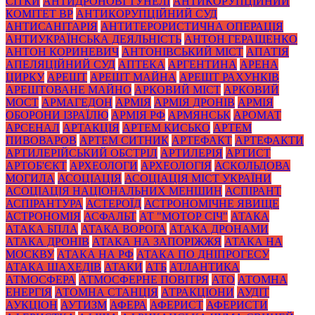
СІТКИ
АНТИДРОНОВІ ТУНЕЛІ
АНТИКОРУПЦІЙНИЙ
КОМІТЕТ ВР
АНТИКОРУПЦІЙНИЙ СУД
АНТИСАНІТАРІЯ
АНТИТЕРОРИСТИЧНА ОПЕРАЦІЯ
АНТИУКРАЇНСЬКА ДЕЯЛЬНІСТЬ
АНТОН ГЕРАЩЕНКО
АНТОН КОРИНЕВИЧ
АНТОНІВСЬКИЙ МІСТ
АПАТІЯ
АПЕЛЯЦІЙНИЙ СУД
АПТЕКА
АРГЕНТИНА
АРЕНА
ЦИРКУ
АРЕШТ
АРЕШТ МАЙНА
АРЕШТ РАХУНКІВ
АРЕШТОВАНЕ МАЙНО
АРКОВИЙ МІСТ
АРКОВИЙ
МОСТ
АРМАГЕДОН
АРМІЯ
АРМІЯ ДРОНІВ
АРМІЯ
ОБОРОНИ ІЗРАЇЛЮ
АРМІЯ РФ
АРМЯНСЬК
АРОМАТ
АРСЕНАЛ
АРТАКЦІЯ
АРТЕМ КИСЬКО
АРТЕМ
ПИВОВАРОВ
АРТЕМ СИТНИК
АРТЕФАКТ
АРТЕФАКТИ
АРТИЛЕРІЙСЬКИЙ ОБСТРІЛ
АРТИЛЕРІЯ
АРТИСТ
АРТОБ'ЄКТ
АРХЕОЛОГИ
АРХЕОЛОГІЯ
АСКОЛЬДОВА
МОГИЛА
АСОЦІАЦІЯ
АСОЦІАЦІЯ МІСТ УКРАЇНИ
АСОЦІАЦІЯ НАЦІОНАЛЬНИХ МЕНШИН
АСПІРАНТ
АСПІРАНТУРА
АСТЕРОЇД
АСТРОНОМІЧНЕ ЯВИЩЕ
АСТРОНОМІЯ
АСФАЛЬТ
АТ "МОТОР СІЧ"
АТАКА
АТАКА БПЛА
АТАКА ВОРОГА
АТАКА ДРОНАМИ
АТАКА ДРОНІВ
АТАКА НА ЗАПОРІЖЖЯ
АТАКА НА
МОСКВУ
АТАКА НА РФ
АТАКА ПО ДНІПРОГЕСУ
АТАКА ШАХЕДІВ
АТАКИ
АТБ
АТЛАНТИКА
АТМОСФЕРА
АТМОСФЕРНЕ ПОВІТРЯ
АТО
АТОМНА
ЕНЕРГІЯ
АТОМНА СТАНЦІЯ
АТРАКЦІОНИ
АУДІТ
АУКЦІОН
АУТИЗМ
АФЕРА
АФЕРИСТ
АФЕРИСТИ