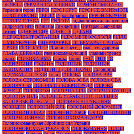
ОБ'ЄКТИ
ГЕРМАН ГАЛУЩЕНКО
ГЕРМАН СМЕТАНІН
Германия
герои
ГЕРОЇ
ГЕРОЇ КРУТ
ГЕРОЇ НЕ ВМИРАЮТЬ
ГЕРОЇ УКРАЇНИ
ГЕРОЙ
Герой Украины
ГЕРОЙ УКРАЇНИ
ГЕРОЯМ СЛАВА
ГЕС
ГИДОТА
гидравлические испытания
Гидрометцентр
гимназия
Гимнастика
Гинтарас Савукинас
Гитлер
ГІДНЕ МІСЦЕ
ГІДНІСТЬ
ГІДРАНТ
ГІДРОЕЛЕКТРОСТАНЦІЯ
ГІДРОМЕТЕОРОЛОГІЯ
ГІЛЛЯ
ГІМН УКРАЇНИ
ГІПЕРМАРКЕТ
ГІПЕРМАРКЕТ АШАН
ГІРКІН
ГІРОСКУТЕР
Гітанас Науседа
глава государства
ГЛАВА ДЕРЖАВИ
главнокомандующий
главный тренер
Глазго
ГЛИБОКА ЯМА
Глинка
Глорія
ГНІЙ
ГНІТ
ГО
ГОДИВНИЦЯ
ГОДИНА
ГОДИННИК
ГОДИННИК
ЗАКОХАНИХ
ГОДІВНИЦІ ДЛЯ ТВАРИН
Годовщина
ГОДУВАТИ ПТАХІВ
Голик
ГОЛОВА
ГОЛОВА ВРУ
ГОЛОВА ЄВРОКОМІСІЇ
ГОЛОВА ЗОВА
ГОЛОВА ОВА
ГОЛОВА СБУ
ГОЛОВА СІЛЬСЬКОЇ РАДИ
ГОЛОВА
ФРАКЦІЇ
ГОЛОВКОМ
ГОЛОВНА БІЛЬ
ГОЛОВНА ВУЛИЦЯ
ГОЛОВНА ЦІЛЬ
ГОЛОВНЕ УПРАВЛІННЯ ПОЛІЦІЇ У
ЗАПОРІЗЬКІЙ ОБЛАСТІ
ГОЛОВНЕ УПРАВЛІННЯ
РОЗВІДКИ
ГОЛОВНИЙ БІЛЬ
ГОЛОВНИЙ ДОКУМЕНТ
ГОЛОВНИЙ ЛІКАР
ГОЛОВНИЙ УБОР
ГОЛОВНІ НОВИНИ
ГОЛОВНІ ОЗНАКИ
ГОЛОВНОКОМАНДУВАЧ
Головнокомандувач Збройних сил України
ГОЛОВНОКОМАНДУВАЧ ЗСУ
ГОЛОВУВАННЯ
ГОЛОД
Голодомор
Гололед
Голос
Голосование
ГОЛОСУВАННЯ