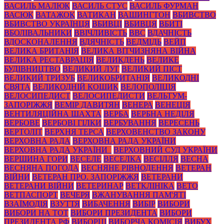
ВАСИЛЬ МАЛЮК
ВАСИЛЬ СТУС
ВАСИЛЬ ФУРМАН
ВАСЮК
ВАТАЖОК
ВАТИКАН
ВАШИНГТОН
ВБИВСТВО
ВБИВСТВО УКРАЇНЦЯ
ВБИВЦІ
ВБИВЦЯ
ВБИТІ
ВБОЛІВАЛЬНИКИ
ВВІЧЛИВІСТЬ
ВВС
ВДАЧНІСТЬ
ВДОСКОНАЛЕННЯ
ВДЯЧНІСТЬ
ВЕДМІДЬ
ВЕЙП
ВЕЛИКА БРИТАНІЯ
ВЕЛИКА ВІТЧИЗНЯНА ВІЙНА
ВЕЛИКА РЕСТАВРАЦІЯ
ВЕЛИКДЕНЬ
ВЕЛИКЕ
БУДІВНИЦТВО
ВЕЛИКИЙ ЛУГ
ВЕЛИКИЙ ПІСТ
ВЕЛИКИЙ ТРИЗУБ
ВЕЛИКОБРИТАНІЯ
ВЕЛИКОДНІ
СВЯТА
ВЕЛИКОДНІЙ КОШИК
ВЕЛОПОЛІЦІЯ
ВЕЛОСИПЕДИСТ
ВЕЛОСИПЕДИСТИ
ВЕЛЬТУМ-
ЗАПОРІЖЖЯ
ВЕМІР ДАВИТЯН
ВЕНЕРА
ВЕНЕЦІЯ
ВЕНТИЛЯЦІЙНА ШАХТА
ВЕРБА
ВЕРБНА НЕДІЛЯ
ВЕРБОВЕ
ВЕРБОВІ ГІЛКИ
ВЕРБУВАННЯ
ВЕРЕСЕНЬ
ВЕРТОЛІТ
ВЕРХНЯ ТЕРСА
ВЕРХОВЕНСТВО ЗАКОНУ
ВЕРХОВНА РАДА
ВЕРХОВНА РАДА УКРАЇНИ
ВЕРХОВНА РАДА УКРАЇНИ_
ВЕРХОВНИЙ СУД УКРАЇНИ
ВЕРШИНА ГОРИ
ВЕСЕЛЕ
ВЕСЕЛКА
ВЕСІЛЛЯ
ВЕСНА
ВЕСНЯНА ПОГОДА
ВЕСНЯНЕ РІВНОДЕННЯ
ВЕТЕРАН
ВІЙНИ
ВЕТЕРАН ПРО. ЗАПОРІЖЖЯ
ВЕТЕРАНИ
ВЕТЕРАНИ ВІЙНИ
ВЕТЕРИНАР
ВЕТКЛІНІКА
ВЕТО
ВЕТПАСПОРТ
ВЕЧЕРЯ
ВЖАНУВАННЯ ПАМ'ЯТІ
ВЗАЇМОДІЯ
ВЗУТТЯ
ВИБАЧЕННЯ
ВИБІР
ВИБОРИ
ВИБОРИ НА ТОТ
ВИБОРИ ПРЕЗИДЕНТА
ВИБОРИ
ПРЕЗИДЕНТА РФ
ВИБОРЦІ
ВИБОРЧА КОМІСІЯ
ВИБУХ