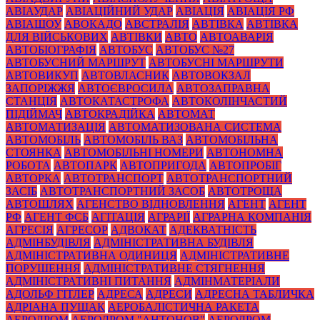
АВІАУДАР
АВІАЦІЙНИЙ УДАР
АВІАЦІЯ
АВІАЦІЯ РФ
АВІАШОУ
АВОКАДО
АВСТРАЛІЯ
АВТІВКА
АВТІВКА
ДЛЯ ВІЙСЬКОВИХ
АВТІВКИ
АВТО
АВТОАВАРІЯ
АВТОБІОГРАФІЯ
АВТОБУС
АВТОБУС №27
АВТОБУСНИЙ МАРШРУТ
АВТОБУСНІ МАРШРУТИ
АВТОВИКУП
АВТОВЛАСНИК
АВТОВОКЗАЛ
ЗАПОРІЖЖЯ
АВТОЄВРОСИЛА
АВТОЗАПРАВНА
СТАНЦІЯ
АВТОКАТАСТРОФА
АВТОКОЛІНЧАСТИЙ
ПІДІЙМАЧ
АВТОКРАДІЙКА
АВТОМАТ
АВТОМАТИЗАЦІЯ
АВТОМАТИЗОВАНА СИСТЕМА
АВТОМОБІЛЬ
АВТОМОБІЛЬ ВАЗ
АВТОМОБІЛЬНА
СТОЯНКА
АВТОМОБІЛЬНІ НОМЕРИ
АВТОНОМНА
РОБОТА
АВТОПАРК
АВТОПРИГОДА
АВТОПРОБІГ
АВТОРКА
АВТОТРАНСПОРТ
АВТОТРАНСПОРТНИЙ
ЗАСІБ
АВТОТРАНСПОРТНИЙ ЗАСОБ
АВТОТРОЩА
АВТОШЛЯХ
АГЕНСТВО ВІДНОВЛЕННЯ
АГЕНТ
АГЕНТ
РФ
АГЕНТ ФСБ
АГІТАЦІЯ
АГРАРІЇ
АГРАРНА КОМПАНІЯ
АГРЕСІЯ
АГРЕСОР
АДВОКАТ
АДЕКВАТНІСТЬ
АДМІНБУДІВЛЯ
АДМІНІСТРАТИВНА БУДІВЛЯ
АДМІНІСТРАТИВНА ОДИНИЦЯ
АДМІНІСТРАТИВНЕ
ПОРУШЕННЯ
АДМІНІСТРАТИВНЕ СТЯГНЕННЯ
АДМІНІСТРАТИВНІ ПИТАННЯ
АДМІНМАТЕРІАЛИ
АДОЛЬФ ГІТЛЕР
АДРЕСА
АДРЕСИ
АДРЕСНА ТАБЛИЧКА
АДРІАНА ПУЩАК
АЕРОБАЛІСТИЧНА РАКЕТА
АЕРОДРОМ
АЕРОДРОМ "АНТОНОВ"
АЕРОДРОМ