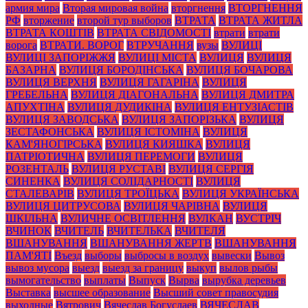
армия мира
Вторая мировая война
вторгнення
ВТОРГНЕННЯ
РФ
вторжение
второй тур выборов
ВТРАТА
ВТРАТА ЖИТЛА
ВТРАТА КОШТІВ
ВТРАТА СВІДОМОСТІ
втрати
втрати
ворога
ВТРАТИ. ВОРОГ
ВТРУЧАННЯ
вузы
ВУЛИЦІ
ВУЛИЦІ ЗАПОРІЖЖЯ
ВУЛИЦІ МІСТА
ВУЛИЦЯ
ВУЛИЦЯ
БАЗАРНА
ВУЛИЦЯ БОРОДІНСЬКА
ВУЛИЦЯ БОЧАРОВА
ВУЛИЦЯ ВЕРХНЯ
ВУЛИЦЯ ГАГАРІНА
ВУЛИЦЯ
ГРЕБЕЛЬНА
ВУЛИЦЯ ДІАГОНАЛЬНА
ВУЛИЦЯ ДМИТРА
АПУХТІНА
ВУЛИЦЯ ДУДИКІНА
ВУЛИЦЯ ЕНТУЗІАСТІВ
ВУЛИЦЯ ЗАВОДСЬКА
ВУЛИЦЯ ЗАПОРІЗЬКА
ВУЛИЦЯ
ЗЕСТАФОНСЬКА
ВУЛИЦЯ ІСТОМІНА
ВУЛИЦЯ
КАМ'ЯНОГІРСЬКА
ВУЛИЦЯ КИЯШКА
ВУЛИЦЯ
ПАТРІОТИЧНА
ВУЛИЦЯ ПЕРЕМОГИ
ВУЛИЦЯ
РОЗЕНТАЛЬ
ВУЛИЦЯ РУСТАВІ
ВУЛИЦЯ СЕРГІЯ
СИНЕНКА
ВУЛИЦЯ СОЛІДАРНОСТІ
ВУЛИЦЯ
СТАЛЕВАРІВ
ВУЛИЦЯ ТРОЇЦЬКА
ВУЛИЦЯ УКРАЇНСЬКА
ВУЛИЦЯ ЦИТРУСОВА
ВУЛИЦЯ ЧАРІВНА
ВУЛИЦЯ
ШКІЛЬНА
ВУЛИЧНЕ ОСВІТЛЕННЯ
ВУЛКАН
ВУСТРІЧ
ВЧИНОК
ВЧИТЕЛЬ
ВЧИТЕЛЬКА
ВЧИТЕЛЯ
ВШАНУВАННЯ
ВШАНУВАННЯ ЖЕРТВ
ВШАНУВАННЯ
ПАМ'ЯТІ
Въезд
выборы
выбросы в воздух
вывески
Вывоз
вывоз мусора
выезд
выезд за границу
выкуп
вылов рыбы
вымогательство
выплаты
Выпуск
Вырва
вырубка деревьев
Выставка
высшее образование
Высший совет правосудия
выходные
Вятрович
Вячеслав Богуслаев
ВЯЧЕСЛАВ