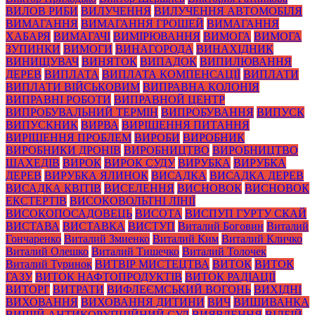
ВИЛОВ РИБИ
ВИЛУЧЕННЯ
ВИЛУЧЕННЯ АВТОМОБІЛЯ
ВИМАГАННЯ
ВИМАГАННЯ ГРОШЕЙ
ВИМАГАННЯ
ХАБАРЯ
ВИМАГАЧІ
ВИМІРЮВАННЯ
ВИМОГА
ВИМОГА
ЗУПИНКИ
ВИМОГИ
ВИНАГОРОДА
ВИНАХІДНИК
ВИНИЩУВАЧ
ВИНЯТОК
ВИПАДОК
ВИПИЛЮВАННЯ
ДЕРЕВ
ВИПЛАТА
ВИПЛАТА КОМПЕНСАЦІЇ
ВИПЛАТИ
ВИПЛАТИ ВІЙСЬКОВИМ
ВИПРАВНА КОЛОНІЯ
ВИПРАВНІ РОБОТИ
ВИПРАВНОЙ ЦЕНТР
ВИПРОБУВАЛЬНИЙ ТЕРМІН
ВИПРОБУВАННЯ
ВИПУСК
ВИПУСКНИК
ВИРВА
ВИРІШЕННЯ ПИТАННЯ
ВИРІШЕННЯ ПРОБЛЕМ
ВИРОБИ
ВИРОБНИК
ВИРОБНИКИ ДРОНІВ
ВИРОБНИЦТВО
ВИРОБНИЦТВО
ШАХЕДІВ
ВИРОК
ВИРОК СУДУ
ВИРУБКА
ВИРУБКА
ДЕРЕВ
ВИРУБКА ЯЛИНОК
ВИСАДКА
ВИСАДКА ДЕРЕВ
ВИСАДКА КВІТІВ
ВИСЕЛЕННЯ
ВИСНОВОК
ВИСНОВОК
ЕКСТЕРТІВ
ВИСОКОВОЛЬТНІ ЛІНІЇ
ВИСОКОПОСАДОВЕЦЬ
ВИСОТА
ВИСПУП ГУРТУ СКАЙ
ВИСТАВА
ВИСТАВКА
ВИСТУП
Виталий Боговин
Виталий
Гончаренко
Виталий Змиенко
Виталий Ким
Виталий Кличко
Виталий Олешко
Виталий Тишечко
Виталий Толочек
Виталий Туринок
ВИТВІР МИСТЕЦТВА
ВИТОК
ВИТОК
ГАЗУ
ВИТОК НАФТОПРОДУКТІВ
ВИТОК РАДІАЦІЇ
ВИТОРГ
ВИТРАТИ
ВИФЛЕЄМСЬКИЙ ВОГОНЬ
ВИХІДНІ
ВИХОВАННЯ
ВИХОВАННЯ ДИТИНИ
ВИЧ
ВИШИВАНКА
ВИЩІЙ АНТИКОРУПЦІЙНИЙ СУД
ВИЯВЛЕННЯ
ВІДБІЙ