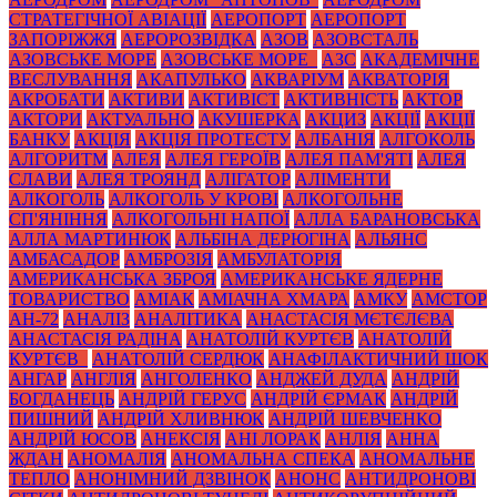
СТРАТЕГІЧНОЇ АВІАЦІЇ
АЕРОПОРТ
АЕРОПОРТ
ЗАПОРІЖЖЯ
АЕРОРОЗВІДКА
АЗОВ
АЗОВСТАЛЬ
АЗОВСЬКЕ МОРЕ
АЗОВСЬКЕ МОРЕ_
АЗС
АКАДЕМІЧНЕ
ВЕСЛУВАННЯ
АКАПУЛЬКО
АКВАРІУМ
АКВАТОРІЯ
АКРОБАТИ
АКТИВИ
АКТИВІСТ
АКТИВНІСТЬ
АКТОР
АКТОРИ
АКТУАЛЬНО
АКУШЕРКА
АКЦИЗ
АКЦІЇ
АКЦІЇ
БАНКУ
АКЦІЯ
АКЦІЯ ПРОТЕСТУ
АЛБАНІЯ
АЛГОКОЛЬ
АЛГОРИТМ
АЛЕЯ
АЛЕЯ ГЕРОЇВ
АЛЕЯ ПАМ'ЯТІ
АЛЕЯ
СЛАВИ
АЛЕЯ ТРОЯНД
АЛІГАТОР
АЛІМЕНТИ
АЛКОГОЛЬ
АЛКОГОЛЬ У КРОВІ
АЛКОГОЛЬНЕ
СП'ЯНІННЯ
АЛКОГОЛЬНІ НАПОЇ
АЛЛА БАРАНОВСЬКА
АЛЛА МАРТИНЮК
АЛЬБІНА ДЕРЮГІНА
АЛЬЯНС
АМБАСАДОР
АМБРОЗІЯ
АМБУЛАТОРІЯ
АМЕРИКАНСЬКА ЗБРОЯ
АМЕРИКАНСЬКЕ ЯДЕРНЕ
ТОВАРИСТВО
АМІАК
АМІАЧНА ХМАРА
АМКУ
АМСТОР
АН-72
АНАЛІЗ
АНАЛІТИКА
АНАСТАСІЯ МЄТЄЛЄВА
АНАСТАСІЯ РАДІНА
АНАТОЛІЙ КУРТЄВ
АНАТОЛІЙ
КУРТЄВ_
АНАТОЛІЙ СЕРДЮК
АНАФІЛАКТИЧНИЙ ШОК
АНГАР
АНГЛІЯ
АНГОЛЕНКО
АНДЖЕЙ ДУДА
АНДРІЙ
БОГДАНЕЦЬ
АНДРІЙ ГЕРУС
АНДРІЙ ЄРМАК
АНДРІЙ
ПИШНИЙ
АНДРІЙ ХЛИВНЮК
АНДРІЙ ШЕВЧЕНКО
АНДРІЙ ЮСОВ
АНЕКСІЯ
АНІ ЛОРАК
АНЛІЯ
АННА
ЖДАН
АНОМАЛІЯ
АНОМАЛЬНА СПЕКА
АНОМАЛЬНЕ
ТЕПЛО
АНОНІМНИЙ ДЗВІНОК
АНОНС
АНТИДРОНОВІ