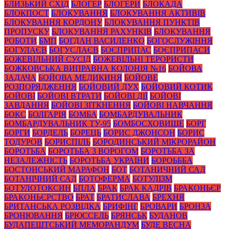
БЛИЗЬКИЙ СХІД
БЛОГЕР
БЛОГЕРИ
БЛОКАДА
БЛОКПОСТ
БЛОКУВАННЯ
БЛОКУВАННЯ АКТИВІВ
БЛОКУВАННЯ КОРДОНУ
БЛОКУВАННЯ ПУНКТІВ
ПРОПУСКУ
БЛОКУВАННЯ РАХУНКІВ
БЛОКУВАННЯ
РОБОТИ
БМП
БОГДАН ВАСИЛЕНКО
БОГОСЛУЖІННЯ
БОГУЛАЄВ
БОГУСЛАЄВ
БОЄПРИПАС
БОЄПРИПАСИ
БОЖЕВІЛЬНИЙ СУСІД
БОЖЕВІЛЬНІ ТЕРОРИСТИ
БОЖКОВСЬКА ВИПРАВНА КОЛОНІЯ №16
БОЙОВА
ЗАДАЧА
БОЙОВА МЕДИКИНЯ
БОЙОВЕ
РОЗПОРЯДЖЕННЯ
БОЙОВИЙ ДУХ
БОЙОВИЙ КОТИК
БОЙОВІ
БОЙОВІ ВТРАТИ
БОЙОВІ ДІЇ
БОЙОВІ
ЗАВДАННЯ
БОЙОВІ ЗІТКНЕННЯ
БОЙОВІ НАВЧАННЯ
БОКС
БОЛГАРІЯ
БОМБА
БОМБАРДУВАЛЬНИК
БОМБАРДУВАЛЬНИК ТУ-95
БОМБОСХОВИЩЕ
БОРГ
БОРГИ
БОРДЕЛЬ
БОРЕЦЬ
БОРИС ДЖОНСОН
БОРИС
ТОДУРОВ
БОРИСПІЛЬ
БОРОДИНСЬКИЙ МІКРОРАЙОН
БОРОТЬБА
БОРОТЬБА З ВОРОГОМ
БОРОТЬБА ЗА
НЕЗАЛЕЖНІСТЬ
БОРОТЬБА УКРАЇНИ
БОРОЬББА
БОСТОНСЬКИЙ МАРАФОН
БОТ
БОТАНИЧНИЙ САД
БОТАНІЧНИЙ САД
БОТОФЕРМА
БОТУЛІЗМ
БОТУЛОТОКСИН
БПЛА
БРАК
БРАК КАДРІВ
БРАКОНЬЄР
БРАКОНЬЄРСТВО
БРАТ
БРАТИСЛАВА
БРЕХНЯ
БРИТАНСЬКА РОЗВІДКА
БРИФІНГ
БРОВАРИ
БРОНЗА
БРОНЮВАННЯ
БРЮССЕЛЬ
БРЯНСЬК
БУДАНОВ
БУДАПЕШТСЬКИЙ МЕМОРАНДУМ
БУДЕ ВЕСНА