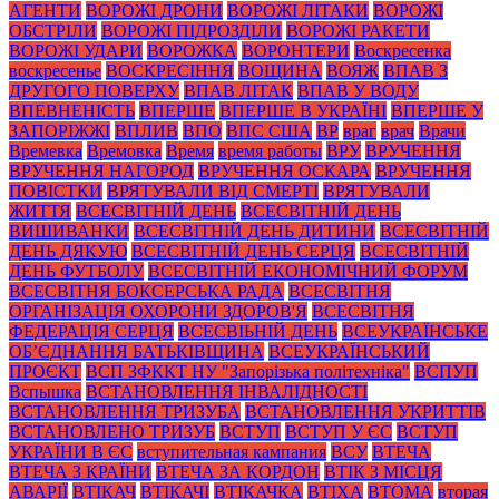
АГЕНТИ
ВОРОЖІ ДРОНИ
ВОРОЖІ ЛІТАКИ
ВОРОЖІ
ОБСТРІЛИ
ВОРОЖІ ПІДРОЗДІЛИ
ВОРОЖІ РАКЕТИ
ВОРОЖІ УДАРИ
ВОРОЖКА
ВОРОНТЕРИ
Воскресенка
воскресенье
ВОСКРЕСІННЯ
ВОЩИНА
ВОЯЖ
ВПАВ З
ДРУГОГО ПОВЕРХУ
ВПАВ ЛІТАК
ВПАВ У ВОДУ
ВПЕВНЕНІСТЬ
ВПЕРШЕ
ВПЕРШЕ В УКРАЇНІ
ВПЕРШЕ У
ЗАПОРІЖЖІ
ВПЛИВ
ВПО
ВПС США
ВР
враг
врач
Врачи
Времевка
Времовка
Время
время работы
ВРУ
ВРУЧЕННЯ
ВРУЧЕННЯ НАГОРОД
ВРУЧЕННЯ ОСКАРА
ВРУЧЕННЯ
ПОВІСТКИ
ВРЯТУВАЛИ ВІД СМЕРТІ
ВРЯТУВАЛИ
ЖИТТЯ
ВСЕСВІТНІЙ ДЕНЬ
ВСЕСВІТНІЙ ДЕНЬ
ВИШИВАНКИ
ВСЕСВІТНІЙ ДЕНЬ ДИТИНИ
ВСЕСВІТНІЙ
ДЕНЬ ДЯКУЮ
ВСЕСВІТНІЙ ДЕНЬ СЕРЦЯ
ВСЕСВІТНІЙ
ДЕНЬ ФУТБОЛУ
ВСЕСВІТНІЙ ЕКОНОМІЧНИЙ ФОРУМ
ВСЕСВІТНЯ БОКСЕРСЬКА РАДА
ВСЕСВІТНЯ
ОРГАНІЗАЦІЯ ОХОРОНИ ЗДОРОВ'Я
ВСЕСВІТНЯ
ФЕДЕРАЦІЯ СЕРЦЯ
ВСЕСВІЬНІЙ ДЕНЬ
ВСЕУКРАЇНСЬКЕ
ОБ’ЄДНАННЯ БАТЬКІВЩИНА
ВСЕУКРАЇНСЬКИЙ
ПРОЄКТ
ВСП ЗФККТ НУ "Запорізька політехніка"
ВСПУП
Вспышка
ВСТАНОВЛЕННЯ ІНВАЛІДНОСТІ
ВСТАНОВЛЕННЯ ТРИЗУБА
ВСТАНОВЛЕННЯ УКРИТТІВ
ВСТАНОВЛЕНО ТРИЗУБ
ВСТУП
ВСТУП У ЄС
ВСТУП
УКРАЇНИ В ЄС
вступительная кампания
ВСУ
ВТЕЧА
ВТЕЧА З КРАЇНИ
ВТЕЧА ЗА КОРДОН
ВТІК З МІСЦЯ
АВАРІЇ
ВТІКАЧ
ВТІКАЧІ
ВТІКАЧКА
ВТІХА
ВТОМА
вторая