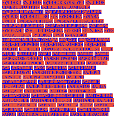
БУДИНКИ
БУДИНОК
БУДИНОК КУЛЬТУРИ
БУДИНОК
СІМЕЙНОГО ТИПУ
БУДІВЕЛЬНА КОМПАНІЯ
БУДІВЕЛЬНЕ СМІТТЯ
БУДІВЕЛЬНИЙ МАЙДАНЧИК
БУДІВЛЯ
БУДІВНИЦТВО
БУК
БУКОВИНА
БУЛАВА
БУЛІНГ
БУЛЬВАР ВІНТЕРА
БУЛЬВАР ЦЕНТРАЛЬНИЙ
БУЛЬВАР ШЕВЧЕНКА
БУЛЬВАР ШЕВЧЕНКО
БУМБОКС
БУМЕРАНГ
БУНТ ПРИГОЖИНА
БУРЕВІЙ
БУРУЛЬКА
БУРЯ
БУХГАЛТЕРКА
БУЦЕФАЛ
БУЧА
БУЧАЦЬКА
ТЕРИТОРІАЛЬНА ГРОМАДА
БЮДЖЕТ
БЮДЖЕТ МІСТА
БЮДЖЕТ УКРАЇНИ
БЮДЖЕТНА КОМІСІЯ
БЮДЖЕТНІ
КОШТИ
БЮЛЕТЕНІ
БЮРО РИТУАЛЬНИХ ПОСЛУГ
БЮСТ
В ЦІЛЬ
В'ЯЗНИЦЯ
В'ЯЗНІ
ВАГІТНІСТЬ
ВАГНЕР
ВАГОН
ВАЖКЕ ОЗБРОЄННЯ
ВАЖКИ ТРАВМИ
ВАЖКИЙ СТАН
ВАЖЛИВИЙ ПРОЄКТ
ВАЖЛИВІ РІШЕННЯ
ВАЖЛИВО
ВАЗ
ВАКАНСІЯ
ВАКС
ВАКЦИНА
ВАКЦИНАЦІЯ
ВАКЦИНОБУС
ВАЛЕНТИН РЕЗНІЧЕНКО
ВАЛЕРІЙ
БАРАНОВ
ВАЛЕРІЙ ЗАЛУЖНИЙ
ВАЛЕРІЙ
ЛОБАНОВСЬКИЙ
ВАЛЕРІЙ МОСТОВИЙ
ВАЛЕРІЙ
ПРОЗАПАС
ВАЛЕРІЙ ШЕРШЕНЬ
ВАЛІДАТОР
ВАЛІЗА
ВАНДАЛИ
ВАНДАЛІЗМ
ВАНТАЖ
ВАНТАЖІВКА
ВАНТАЖІВКИ
ВАНТАЖНЕ СПОЛУЧЕННЯ
ВАНТАЖНИЙ
АВТОМОБІЛЬ
ВАНТАЖНИЙ ПОТЯГ
ВАНТАЖНІ ВАГОНИ
ВАНТОВИЙ МІСТ
ВАРІАНТ
ВАРІАНТИ
ВАРТА
ВАРТІСТЬ
ВАРШАВА
ВАСИЛІВКА
ВАСИЛІВКА_
ВАСИЛІВСЬКИЙ
РАЙОН
ВАСИЛІСА СТЕПАНЕНКО
ВАСИЛЬ ВІРАСТЮК