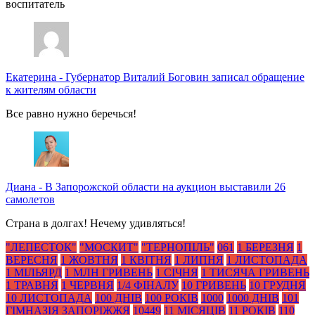
воспитатель
Екатерина
-
Губернатор Виталий Боговин записал обращение
к жителям области
Все равно нужно беречься!
Диана
-
В Запорожской области на аукцион выставили 26
самолетов
Страна в долгах! Нечему удивляться!
"ЛЕПЕСТОК"
"МОСКИТ"
"ТЕРНОПІЛЬ"
061
1 БЕРЕЗНЯ
1
ВЕРЕСНЯ
1 ЖОВТНЯ
1 КВІТНЯ
1 ЛИПНЯ
1 ЛИСТОПАДА
1 МІЛЬЯРД
1 МЛН ГРИВЕНЬ
1 СІЧНЯ
1 ТИСЯЧА ГРИВЕНЬ
1 ТРАВНЯ
1 ЧЕРВНЯ
1/4 ФІНАЛУ
10 ГРИВЕНЬ
10 ГРУДНЯ
10 ЛИСТОПАДА
100 ДНІВ
100 РОКІВ
1000
1000 ДНІВ
101
ГІМНАЗІЯ ЗАПОРІЖЖЯ
10449
11 МІСЯЦІВ
11 РОКІВ
110