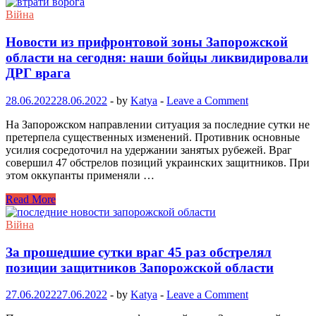
Війна
Новости из прифронтовой зоны Запорожской
области на сегодня: наши бойцы ликвидировали
ДРГ врага
28.06.2022
28.06.2022
-
by
Katya
-
Leave a Comment
На Запорожском направлении ситуация за последние сутки не
претерпела существенных изменений. Противник основные
усилия сосредоточил на удержании занятых рубежей. Враг
совершил 47 обстрелов позиций украинских защитников. При
этом оккупанты применяли …
Read More
Війна
За прошедшие сутки враг 45 раз обстрелял
позиции защитников Запорожской области
27.06.2022
27.06.2022
-
by
Katya
-
Leave a Comment