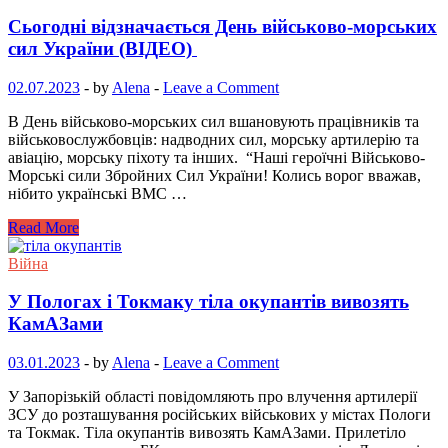
Сьогодні відзначається День військово-морських
сил України (ВІДЕО)
02.07.2023
-
by
Alena
-
Leave a Comment
В День військово-морських сил вшановують працівників та
військовослужбовців: надводних сил, морську артилерію та
авіацію, морську піхоту та інших. “Наші героїчні Військово-
Морські сили Збройних Сил України! Колись ворог вважав,
нібито українські ВМС …
Read More
Війна
У Пологах і Токмаку тіла окупантів вивозять
КамАЗами
03.01.2023
-
by
Alena
-
Leave a Comment
У Запорізькій області повідомляють про влучення артилерії
ЗСУ до розташування російських військових у містах Пологи
та Токмак. Тіла окупантів вивозять КамАЗами. Прилетіло