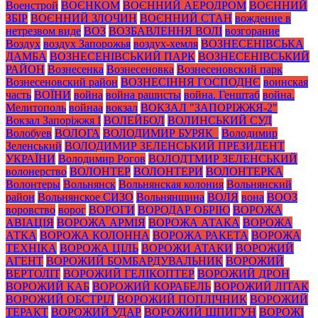
Военстрой
ВОЄНКОМ
ВОЄННИЙ АЕРОДРОМ
ВОЄННИЙ
ЗБІР
ВОЄННИЙ ЗЛОЧИН
ВОЄННИЙ СТАН
вождение в
нетрезвом виде
ВОЗ
ВОЗБАВЛЕННЯ ВОЛІ
возгорание
Воздух
воздух Запорожья
воздух-хемля
ВОЗНЕСЕНІВСЬКА
ДАМБА
ВОЗНЕСЕНІВСЬКИЙ ПАРК
ВОЗНЕСЕНІВСЬКИЙ
РАЙОН
Вознесенка
Вознесеновка
Вознесеновский парк
Вознесеновский район
ВОЗНЕСІННЯ ГОСПОДНЄ
воинская
часть
ВОЇНИ
война
война рашисты
война. Генштаб
война.
Мелитополь
войнаа
вокзал
ВОКЗАЛ "ЗАПОРІЖЖЯ-2"
Вокзал Запоріжжя І
ВОЛЕЙБОЛ
ВОЛИНСЬКИЙ СУД
Волобуев
ВОЛОГА
ВОЛОДИМИР БУРЯК_
Володимир
Зеленський
ВОЛОДИМИР ЗЕЛЕНСЬКИЙ ПРЕЗИДЕНТ
УКРАЇНИ
Володимир Рогов
ВОЛОДТМИР ЗЕЛЕНСЬКИЙ
волонерство
ВОЛОНТЕР
ВОЛОНТЕРИ
ВОЛОНТЕРКА
Волонтеры
Вольнянск
Вольнянская колония
Вольнянский
район
Вольнянское СИЗО
Вольнянщина
ВОЛЯ
вона
ВООЗ
воровство
ворог
ВОРОГИ
ВОРОДАР ОБРІЮ
ВОРОЖА
АВІАЦІЯ
ВОРОЖА АРМІЯ
ВОРОЖА АТАКА
ВОРОЖА
АТКА
ВОРОЖА КОЛОННА
ВОРОЖА РАКЕТА
ВОРОЖА
ТЕХНІКА
ВОРОЖА ЦІЛЬ
ВОРОЖИ АТАКИ
ВОРОЖИЙ
АГЕНТ
ВОРОЖИЙ БОМБАРДУВАЛЬНИК
ВОРОЖИЙ
ВЕРТОЛІТ
ВОРОЖИЙ ГЕЛІКОПТЕР
ВОРОЖИЙ ДРОН
ВОРОЖИЙ КАБ
ВОРОЖИЙ КОРАБЕЛЬ
ВОРОЖИЙ ЛІТАК
ВОРОЖИЙ ОБСТРІЛ
ВОРОЖИЙ ПОПЛІЧНИК
ВОРОЖИЙ
ТЕРАКТ
ВОРОЖИЙ УДАР
ВОРОЖИЙ ШПИГУН
ВОРОЖІ