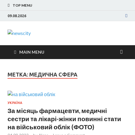
TOP MENU
09.08.2026
NewsCity —
Новости Запорожья и Запорожской области
сегодня. События Запорожья, коррупция,
свежие новости
политика, дтп, новости спорта
MAIN MENU
Запорожья
МЕТКА: МЕДИЧНА СФЕРА
сегодня
УКРАЇНА
За місяць фармацевти, медичні
сестри та лікарі-жінки повинні стати
на військовий облік (ФОТО)