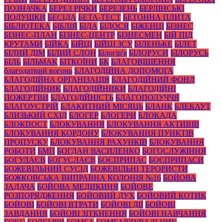
ПОЗНАЧКА
БЕРЕЗ РІЧКИ
БЕРЕЗЕНЬ
БЕРЛІНСЬКІ
ПОДУШКИ
БЕСІДА
БЕТА-ТЕСТ
БЕТОННА ПЛИТА
БІБЛІОТЕКА
БІБЛІЯ
БІДА
БІДОСЯ
БІЖЕНЦІ
БІЗНЕС
БІЗНЕС-ПЛАН
БІЗНЕС-ЦЕНТР
БІЗНЕСМЕН
БІЙ ПІД
КРУТАМИ
БІЙКА
БІЙЦІ
БІЙЦІ ЗСУ
БІЛЕНЬКЕ
БІЛЕТ
БІЛИЙ ДІМ
БІЛИЙ СЛОН
Білогір'я
БІЛОРУСИ
БІЛОРУСЬ
БІЛЬ
БІЛЬМАК
БІТКОЇНИ
БК
БЛАГОВІЩЕННЯ
благодатний вогонь
БЛАГОДІЙНА ДОПОМОГА
БЛАГОДІЙНА ОРГАНІЗАЦІЯ
БЛАГОДІЙНИЙ ФОНД
БЛАГОДІЙНИК
БЛАГОДІЙНИКИ
БЛАГОДІЙНІ
ПОЖЕРТВИ
БЛАГОДІЙНІСТЬ
БЛАГОПОЛУЧЧЯ
БЛАГОУСТРІЙ
БЛАКИТНИЙ МІСЯЦЬ
БЛАНК
БЛЕКАУТ
БЛИЗЬКИЙ СХІД
БЛОГЕР
БЛОГЕРИ
БЛОКАДА
БЛОКПОСТ
БЛОКУВАННЯ
БЛОКУВАННЯ АКТИВІВ
БЛОКУВАННЯ КОРДОНУ
БЛОКУВАННЯ ПУНКТІВ
ПРОПУСКУ
БЛОКУВАННЯ РАХУНКІВ
БЛОКУВАННЯ
РОБОТИ
БМП
БОГДАН ВАСИЛЕНКО
БОГОСЛУЖІННЯ
БОГУЛАЄВ
БОГУСЛАЄВ
БОЄПРИПАС
БОЄПРИПАСИ
БОЖЕВІЛЬНИЙ СУСІД
БОЖЕВІЛЬНІ ТЕРОРИСТИ
БОЖКОВСЬКА ВИПРАВНА КОЛОНІЯ №16
БОЙОВА
ЗАДАЧА
БОЙОВА МЕДИКИНЯ
БОЙОВЕ
РОЗПОРЯДЖЕННЯ
БОЙОВИЙ ДУХ
БОЙОВИЙ КОТИК
БОЙОВІ
БОЙОВІ ВТРАТИ
БОЙОВІ ДІЇ
БОЙОВІ
ЗАВДАННЯ
БОЙОВІ ЗІТКНЕННЯ
БОЙОВІ НАВЧАННЯ