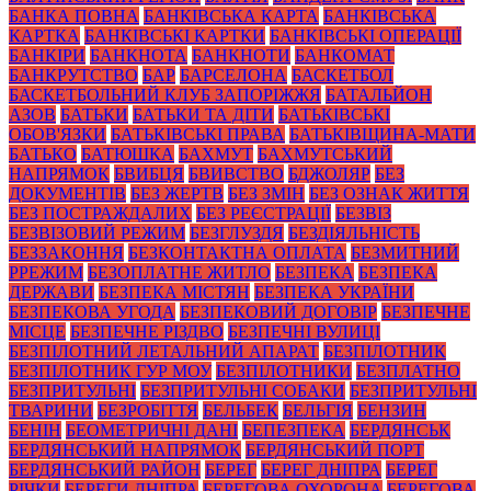
БАНКА ПОВНА
БАНКІВСЬКА КАРТА
БАНКІВСЬКА
КАРТКА
БАНКІВСЬКІ КАРТКИ
БАНКІВСЬКІ ОПЕРАЦІЇ
БАНКІРИ
БАНКНОТА
БАНКНОТИ
БАНКОМАТ
БАНКРУТСТВО
БАР
БАРСЕЛОНА
БАСКЕТБОЛ
БАСКЕТБОЛЬНИЙ КЛУБ ЗАПОРІЖЖЯ
БАТАЛЬЙОН
АЗОВ
БАТЬКИ
БАТЬКИ ТА ДІТИ
БАТЬКІВСЬКІ
ОБОВ'ЯЗКИ
БАТЬКІВСЬКІ ПРАВА
БАТЬКІВЩИНА-МАТИ
БАТЬКО
БАТЮШКА
БАХМУТ
БАХМУТСЬКИЙ
НАПРЯМОК
БВИБЦЯ
БВИВСТВО
БДЖОЛЯР
БЕЗ
ДОКУМЕНТІВ
БЕЗ ЖЕРТВ
БЕЗ ЗМІН
БЕЗ ОЗНАК ЖИТТЯ
БЕЗ ПОСТРАЖДАЛИХ
БЕЗ РЕЄСТРАЦІЇ
БЕЗВІЗ
БЕЗВІЗОВИЙ РЕЖИМ
БЕЗГЛУЗДЯ
БЕЗДІЯЛЬНІСТЬ
БЕЗЗАКОННЯ
БЕЗКОНТАКТНА ОПЛАТА
БЕЗМИТНИЙ
РРЕЖИМ
БЕЗОПЛАТНЕ ЖИТЛО
БЕЗПЕКА
БЕЗПЕКА
ДЕРЖАВИ
БЕЗПЕКА МІСТЯН
БЕЗПЕКА УКРАЇНИ
БЕЗПЕКОВА УГОДА
БЕЗПЕКОВИЙ ДОГОВІР
БЕЗПЕЧНЕ
МІСЦЕ
БЕЗПЕЧНЕ РІЗДВО
БЕЗПЕЧНІ ВУЛИЦІ
БЕЗПІЛОТНИЙ ЛЕТАЛЬНИЙ АПАРАТ
БЕЗПІЛОТНИК
БЕЗПІЛОТНИК ГУР МОУ
БЕЗПІЛОТНИКИ
БЕЗПЛАТНО
БЕЗПРИТУЛЬНІ
БЕЗПРИТУЛЬНІ СОБАКИ
БЕЗПРИТУЛЬНІ
ТВАРИНИ
БЕЗРОБІТТЯ
БЕЛЬБЕК
БЕЛЬГІЯ
БЕНЗИН
БЕНІН
БЕОМЕТРИЧНІ ДАНІ
БЕПЕЗПЕКА
БЕРДЯНСЬК
БЕРДЯНСЬКИЙ НАПРЯМОК
БЕРДЯНСЬКИЙ ПОРТ
БЕРДЯНСЬКИЙ РАЙОН
БЕРЕГ
БЕРЕГ ДНІПРА
БЕРЕГ
РІЧКИ
БЕРЕГИ ДНІПРА
БЕРЕГОВА ОХОРОНА
БЕРЕГОВА