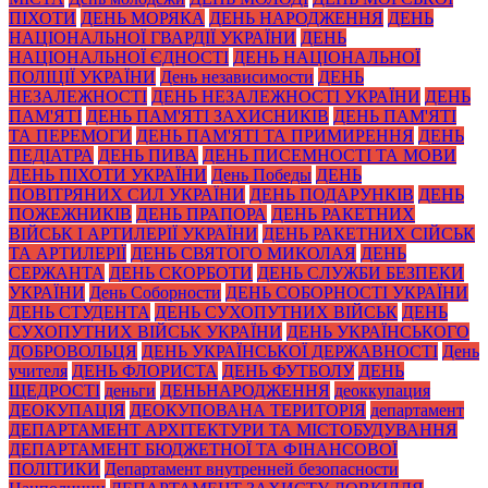
ПІХОТИ
ДЕНЬ МОРЯКА
ДЕНЬ НАРОДЖЕННЯ
ДЕНЬ
НАЦІОНАЛЬНОЇ ГВАРДІЇ УКРАЇНИ
ДЕНЬ
НАЦІОНАЛЬНОЇ ЄДНОСТІ
ДЕНЬ НАЦІОНАЛЬНОЇ
ПОЛІЦІЇ УКРАЇНИ
День независимости
ДЕНЬ
НЕЗАЛЕЖНОСТІ
ДЕНЬ НЕЗАЛЕЖНОСТІ УКРАЇНИ
ДЕНЬ
ПАМ'ЯТІ
ДЕНЬ ПАМ'ЯТІ ЗАХИСНИКІВ
ДЕНЬ ПАМ'ЯТІ
ТА ПЕРЕМОГИ
ДЕНЬ ПАМ'ЯТІ ТА ПРИМИРЕННЯ
ДЕНЬ
ПЕДІАТРА
ДЕНЬ ПИВА
ДЕНЬ ПИСЕМНОСТІ ТА МОВИ
ДЕНЬ ПІХОТИ УКРАЇНИ
День Победы
ДЕНЬ
ПОВІТРЯНИХ СИЛ УКРАЇНИ
ДЕНЬ ПОДАРУНКІВ
ДЕНЬ
ПОЖЕЖНИКІВ
ДЕНЬ ПРАПОРА
ДЕНЬ РАКЕТНИХ
ВІЙСЬК І АРТИЛЕРІЇ УКРАЇНИ
ДЕНЬ РАКЕТНИХ СІЙСЬК
ТА АРТИЛЕРІЇ
ДЕНЬ СВЯТОГО МИКОЛАЯ
ДЕНЬ
СЕРЖАНТА
ДЕНЬ СКОРБОТИ
ДЕНЬ СЛУЖБИ БЕЗПЕКИ
УКРАЇНИ
День Соборности
ДЕНЬ СОБОРНОСТІ УКРАЇНИ
ДЕНЬ СТУДЕНТА
ДЕНЬ СУХОПУТНИХ ВІЙСЬК
ДЕНЬ
СУХОПУТНИХ ВІЙСЬК УКРАЇНИ
ДЕНЬ УКРАЇНСЬКОГО
ДОБРОВОЛЬЦЯ
ДЕНЬ УКРАЇНСЬКОЇ ДЕРЖАВНОСТІ
День
учителя
ДЕНЬ ФЛОРИСТА
ДЕНЬ ФУТБОЛУ
ДЕНЬ
ЩЕДРОСТІ
деньги
ДЕНЬНАРОДЖЕННЯ
деоккупация
ДЕОКУПАЦІЯ
ДЕОКУПОВАНА ТЕРИТОРІЯ
департамент
ДЕПАРТАМЕНТ АРХІТЕКТУРИ ТА МІСТОБУДУВАННЯ
ДЕПАРТАМЕНТ БЮДЖЕТНОЇ ТА ФІНАНСОВОЇ
ПОЛІТИКИ
Департамент внутренней безопасности