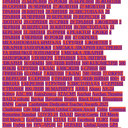
ТРАВНЯ
25 БЕРЕЗНЯ
25 РОКІВ
26 БЕРЕЗНЯ
26 ЖОВТНЯ
26 СЕРПНЯ
26 ЧЕРВНЯ
27 ЖОВТНЯ
27 МОВТНЯ
27
ТРАВНЯ
28 КВІТНЯ
28 ЛИПНЯ
28 ЛИСТОПАДА
28
ТРАВНЯ
28 ЧЕРВНЯ
29 БЕРЕЗНЯ
29 ВЕРЕСНЯ
29
ЛЮТОГО
29 СЕРПНЯ
29 СІЧНЯ
29 ТРАВНЯ
3 ЖОВТНЯ
3
ЧЕРВНЯ
30 ВЕРЕСНЯ
30 КВІТНЯ
30 ЛИСТОПАДА
31
БЕРЕЗНЯ
31 ЛИПНЯ
35-РІЧЧЯ
4 РЕАКТОР
4 РОКИ
4
ТРАВНЯ
4 ЧЕРВНЯ
40 РОКІВ
400
47 ОКРЕМА
МЕХАНІЗОВАНА БРИГАДА
5 ГРУДНЯ
5 ЖОВТНЯ
5
ЛІКАРНЯ ЗАПОРІЖЖЯ
5 МІСЬКА ЛІКАРНЯ ЕКСТРЕНОЇ
ТА ШВИДКОЇ ДОПОМОГИ
5 МІСЬКА ЛІКАРНЯ
ЗАПОРІЖЖЯ
5 ПОВЕРХ
5 ТРАВНЯ
5-ТА ДИТЯЧА
ЛІКАРНЯ
50 ОБМІН
500 ДНІВ ВІЙНИ
500 КІЛОМЕТРІВ
500
РОКІВ
6 ГРУДНЯ
6 КЛАС
6 МІСЯЦІВ
6 СІЧНЯ
600
ГРИВЕНЬ
65 ОМБР
7 КВІТНЯ
7 КЛАС
700 ДНІВ
77 ОКРУГ
8 ВЕРЕСНЯ
8 СЕРПНЯ
8 ТРАВНЯ
800 ДНІВ ВІЙНИ
800+
81
ШКОЛА
9 БЕРЕЗНЯ
9 ГРУДНЯ
9 ЛИСТОПАДА
9 СЕРПНЯ
9 ТРАВНЯ
900 ДНІВ
96 МАРШРУТ
ABBA
Akıncı
AS-24
Killjoy
ASC 890
AstraZeneca
ATACMS
Auchan
Auchan Україна
BAD-2 robotic
Baykar
Bayraktar
Beatles
Black Нawk
Bloomberg
BMW
Caesar
Cambridge Dedicated Teacher Awards 2025
Challenger
City Mall
Clinton Global Citizen Award
Cobra
Common
Reporting Standart
COVID-19
DAAD
David Guetta
DJI Mavic
DJI Mavic 3
EcoFlow
EES
ETIAS
F-16
Facebook
FLiRT
Food
Train
Forbes
fpv
FPV-ДРОН
G7
GEPARD
Global Spirits
GPS