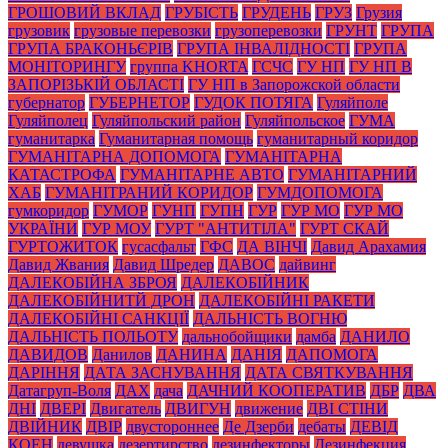
ГРОШОВИЙ ВКЛАД
ГРУБІСТЬ
ГРУДЕНЬ
ГРУЗ
Грузия
грузовик
грузовые перевозки
грузоперевозки
ГРУНТ
ГРУПА
ГРУПА БРАКОНЬЄРІВ
ГРУПА ІНВАЛІДНОСТІ
ГРУПА
МОНІТОРИНГУ
группа KHORTA
ГСЧС
ГУ НП
ГУ НП В
ЗАПОРІЗЬКІЙ ОБЛАСТІ
ГУ НП в Запорожской области
губернатор
ГУБЕРНЕТОР
ГУДОК ПОТЯГА
Гуляйполе
Гуляйполец
Гуляйпольский район
Гуляйпольское
ГУМА
гуманитарка
Гуманитарная помощь
гуманитарный коридор
ГУМАНІТАРНА ДОПОМОГА
ГУМАНІТАРНА
КАТАСТРОФА
ГУМАНІТАРНЕ АВТО
ГУМАНІТАРНИЙ
ХАБ
ГУМАНІТРАНИЙ КОРИДОР
ГУМДОПОМОГА
гумкоридор
ГУМОР
ГУНП
ГУПН
ГУР
ГУР МО
ГУР МО
УКРАЇНИ
ГУР МОУ
ГУРТ "АНТИТІЛА"
ГУРТ СКАЙ
ГУРТОЖИТОК
гусасфальт
ГФС
ДА ВІНЧІ
Давид Арахамия
Давид Жвания
Давид Шредер
ДАВОС
дайвинг
ДАЛЕКОБІЙНА ЗБРОЯ
ДАЛЕКОБІЙНИК
ДАЛЕКОБІЙНИТЙ ДРОН
ДАЛЕКОБІЙНІ РАКЕТИ
ДАЛЕКОБІЙНІ САНКЦІЇ
ДАЛЬНІСТЬ ВОГНЮ
ДАЛЬНІСТЬ ПОЛЬОТУ
дальнобойщики
дамба
ДАНИЛО
ДАВИДОВ
Данилов
ДАНИНА
ДАНІЯ
ДАПОМОГА
ДАРІННЯ
ДАТА ЗАСНУВАННЯ
ДАТА СВЯТКУВАННЯ
Датагруп-Воля
ДАХ
дача
ДАЧНИЙ КООПЕРАТИВ
ДБР
ДВА
ДНІ
ДВЕРІ
Двигатель
ДВИГУН
движение
ДВІ СТІНИ
ДВІЙНИК
ДВІР
двустороннее
Де Дзерби
дебаты
ДЕВІД
КОЕН
девушка
дезертирство
дезинфекторы
Дезинфекция