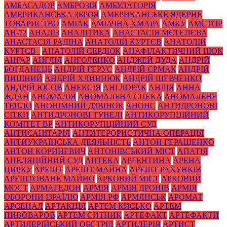
АМБАСАДОР
АМБРОЗІЯ
АМБУЛАТОРІЯ
АМЕРИКАНСЬКА ЗБРОЯ
АМЕРИКАНСЬКЕ ЯДЕРНЕ
ТОВАРИСТВО
АМІАК
АМІАЧНА ХМАРА
АМКУ
АМСТОР
АН-72
АНАЛІЗ
АНАЛІТИКА
АНАСТАСІЯ МЄТЄЛЄВА
АНАСТАСІЯ РАДІНА
АНАТОЛІЙ КУРТЄВ
АНАТОЛІЙ
КУРТЄВ_
АНАТОЛІЙ СЕРДЮК
АНАФІЛАКТИЧНИЙ ШОК
АНГАР
АНГЛІЯ
АНГОЛЕНКО
АНДЖЕЙ ДУДА
АНДРІЙ
БОГДАНЕЦЬ
АНДРІЙ ГЕРУС
АНДРІЙ ЄРМАК
АНДРІЙ
ПИШНИЙ
АНДРІЙ ХЛИВНЮК
АНДРІЙ ШЕВЧЕНКО
АНДРІЙ ЮСОВ
АНЕКСІЯ
АНІ ЛОРАК
АНЛІЯ
АННА
ЖДАН
АНОМАЛІЯ
АНОМАЛЬНА СПЕКА
АНОМАЛЬНЕ
ТЕПЛО
АНОНІМНИЙ ДЗВІНОК
АНОНС
АНТИДРОНОВІ
СІТКИ
АНТИДРОНОВІ ТУНЕЛІ
АНТИКОРУПЦІЙНИЙ
КОМІТЕТ ВР
АНТИКОРУПЦІЙНИЙ СУД
АНТИСАНІТАРІЯ
АНТИТЕРОРИСТИЧНА ОПЕРАЦІЯ
АНТИУКРАЇНСЬКА ДЕЯЛЬНІСТЬ
АНТОН ГЕРАЩЕНКО
АНТОН КОРИНЕВИЧ
АНТОНІВСЬКИЙ МІСТ
АПАТІЯ
АПЕЛЯЦІЙНИЙ СУД
АПТЕКА
АРГЕНТИНА
АРЕНА
ЦИРКУ
АРЕШТ
АРЕШТ МАЙНА
АРЕШТ РАХУНКІВ
АРЕШТОВАНЕ МАЙНО
АРКОВИЙ МІСТ
АРКОВИЙ
МОСТ
АРМАГЕДОН
АРМІЯ
АРМІЯ ДРОНІВ
АРМІЯ
ОБОРОНИ ІЗРАЇЛЮ
АРМІЯ РФ
АРМЯНСЬК
АРОМАТ
АРСЕНАЛ
АРТАКЦІЯ
АРТЕМ КИСЬКО
АРТЕМ
ПИВОВАРОВ
АРТЕМ СИТНИК
АРТЕФАКТ
АРТЕФАКТИ
АРТИЛЕРІЙСЬКИЙ ОБСТРІЛ
АРТИЛЕРІЯ
АРТИСТ