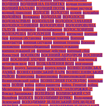
ВОДІННЯ
ВОДІННЯ НА ПІДПИТКУ
водная полиция
ВОДНИЙ БАЛАНС
ВОДНИЙ ПОТІК
водные ресурсы
водный транспорт
ВОДОГІН
ВОДОГОН
водоем
водозабор
ВОДОЙМА
Водоканал
ВОДОЛАЗИ
ВОДОЛОСТІ
ВОДОНАГРІВАЧ
ВОДОПІЛЛЯ
ВОДОПОСТАЧАННЯ
ВОДОПОСТАЧЯННЯ
ВОДОПРОВІД
ВОДОПРОВІДНА
ГАЛУЗЬ
водопровод
Водоснабжение
ВОДОСХОВИЩЕ
ВОДОХРЕЩА
ВОДОХРЕЩЕ
Военбуд
военкомат
военная
база
военная обстановка
военная помощь
Военная
прокуратура
военная ситуация
военная техника
Военное
положение
военнообязанный
военнослужащие
военнослужащий рф
военные действия
военный сбор
Военстрой
ВОЄНКОМ
ВОЄННИЙ АЕРОДРОМ
ВОЄННИЙ
ЗБІР
ВОЄННИЙ ЗЛОЧИН
ВОЄННИЙ СТАН
вождение в
нетрезвом виде
ВОЗ
ВОЗБАВЛЕННЯ ВОЛІ
возгорание
Воздух
воздух Запорожья
воздух-хемля
ВОЗНЕСЕНІВСЬКА
ДАМБА
ВОЗНЕСЕНІВСЬКИЙ ПАРК
ВОЗНЕСЕНІВСЬКИЙ
РАЙОН
Вознесенка
Вознесеновка
Вознесеновский парк
Вознесеновский район
ВОЗНЕСІННЯ ГОСПОДНЄ
воинская
часть
ВОЇНИ
война
война рашисты
война. Генштаб
война.
Мелитополь
войнаа
вокзал
ВОКЗАЛ "ЗАПОРІЖЖЯ-2"
Вокзал Запоріжжя І
ВОЛЕЙБОЛ
ВОЛИНСЬКИЙ СУД
Волобуев
ВОЛОГА
ВОЛОДИМИР БУРЯК_
Володимир
Зеленський
ВОЛОДИМИР ЗЕЛЕНСЬКИЙ ПРЕЗИДЕНТ