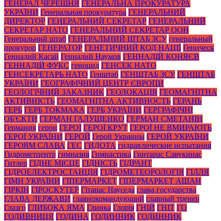
ГЕНЕРАЛ ЧЕРЕШНЯ
ГЕНЕРАЛЬНА ПРОКУРАТУРА
УКРАЇНИ
Генеральная прокуратура
ГЕНЕРАЛЬНИЙ
ДИРЕКТОР
ГЕНЕРАЛЬНИЙ СЕКРЕТАР
ГЕНЕРАЛЬНИЙ
СЕКРЕТАР НАТО
ГЕНЕРАЛЬНИЙ СЕКРЕТАР ООН
Генеральний штаб
ГЕНЕРАЛЬНИЙ ШТАБ ЗСУ
генеральный
прокурор
ГЕНЕРАТОР
ГЕНЕТИЧНИЙ КОД НАЦІЇ
Геническ
Геннадий Касай
Геннадий Наумов
ГЕННАДІЙ КОНЯЄВ
ГЕННАДІЙ ФУКС
геноцид
ГЕНСЕК НАТО
ГЕНСЕКРЕТАРЬ НАТО
Генштаб
ГЕНШТАБ ЗСУ
ГЕНШТАБ
УКРАЇНИ
ГЕОГРАФІЧНИЙ ЦЕНТР ЄВРОПИ
ГЕОЛОГІЧНИЙ ЗАКАЗНИК
ГЕОЛОКАЦІЯ
ГЕОМАГНІТНА
АКТИВНІСТЬ
ГЕОМАГНІТНА АКТИВНОСТЬ
ГЕРАНЬ
ГЕРБ
ГЕРБ ТОКМАКА
ГЕРБ УКРАЇНИ
ГЕРГРАФІЧНІ
ОБ'ЄКТИ
ГЕРМАН ГАЛУЩЕНКО
ГЕРМАН СМЕТАНІН
Германия
герои
ГЕРОЇ
ГЕРОЇ КРУТ
ГЕРОЇ НЕ ВМИРАЮТЬ
ГЕРОЇ УКРАЇНИ
ГЕРОЙ
Герой Украины
ГЕРОЙ УКРАЇНИ
ГЕРОЯМ СЛАВА
ГЕС
ГИДОТА
гидравлические испытания
Гидрометцентр
гимназия
Гимнастика
Гинтарас Савукинас
Гитлер
ГІДНЕ МІСЦЕ
ГІДНІСТЬ
ГІДРАНТ
ГІДРОЕЛЕКТРОСТАНЦІЯ
ГІДРОМЕТЕОРОЛОГІЯ
ГІЛЛЯ
ГІМН УКРАЇНИ
ГІПЕРМАРКЕТ
ГІПЕРМАРКЕТ АШАН
ГІРКІН
ГІРОСКУТЕР
Гітанас Науседа
глава государства
ГЛАВА ДЕРЖАВИ
главнокомандующий
главный тренер
Глазго
ГЛИБОКА ЯМА
Глинка
Глорія
ГНІЙ
ГНІТ
ГО
ГОДИВНИЦЯ
ГОДИНА
ГОДИННИК
ГОДИННИК