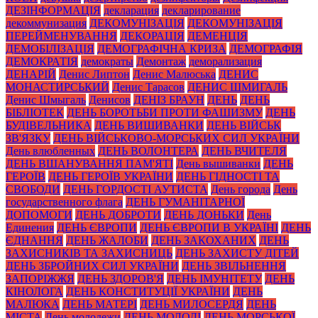
ДЕЗІНФОРМАЦІЯ
декларация
декларирование
декоммунизация
ДЕКОМУНІЗАЦІЯ
ДЕКОМУНІЗАЦІЯ
ПЕРЕЙМЕНУВАННЯ
ДЕКОРАЦІЯ
ДЕМЕНЦІЯ
ДЕМОБІЛІЗАЦІЯ
ДЕМОГРАФІЧНА КРИЗА
ДЕМОГРАФІЯ
ДЕМОКРАТІЯ
демократы
Демонтаж
деморализация
ДЕНАРІЙ
Денис Липтон
Денис Малюська
ДЕНИС
МОНАСТИРСЬКИЙ
Денис Тарасов
ДЕНИС ШМИГАЛЬ
Денис Шмыгаль
Денисов
ДЕНІЗ БРАУН
ДЕНЬ
ДЕНЬ
БІБЛІОТЕК
ДЕНЬ БОРОТЬБИ ПРОТИ ФАШИЗМУ
ДЕНЬ
БУДІВЕЛЬНИКА
ДЕНЬ ВИШИВАНКИ
ДЕНЬ ВІЙСЬК
ЗВ'ЯЗКУ
ДЕНЬ ВІЙСЬКОВО-МОРСЬКИХ СИЛ УКРАЇНИ
День влюбленных
ДЕНЬ ВОЛОНТЕРА
ДЕНЬ ВЧИТЕЛЯ
ДЕНЬ ВШАНУВАННЯ ПАМ'ЯТІ
День вышиванки
ДЕНЬ
ГЕРОЇВ
ДЕНЬ ГЕРОЇВ УКРАЇНИ
ДЕНЬ ГІДНОСТІ ТА
СВОБОДИ
ДЕНЬ ГОРДОСТІ АУТИСТА
День города
День
государственного флага
ДЕНЬ ГУМАНІТАРНОЇ
ДОПОМОГИ
ДЕНЬ ДОБРОТИ
ДЕНЬ ДОНЬКИ
День
Единения
ДЕНЬ ЄВРОПИ
ДЕНЬ ЄВРОПИ В УКРАЇНІ
ДЕНЬ
ЄДНАННЯ
ДЕНЬ ЖАЛОБИ
ДЕНЬ ЗАКОХАНИХ
ДЕНЬ
ЗАХИСНИКІВ ТА ЗАХИСНИЦЬ
ДЕНЬ ЗАХИСТУ ДІТЕЙ
ДЕНЬ ЗБРОЙНИХ СИЛ УКРАЇНИ
ДЕНЬ ЗВІЛЬНЕННЯ
ЗАПОРІЖЖЯ
ДЕНЬ ЗДОРОВ'Я
ДЕНЬ ІМУНІТЕТУ
ДЕНЬ
КІНОЛОГА
ДЕНЬ КОНСТИТУЦІЇ УКРАЇНИ
ДЕНЬ
МАЛЮКА
ДЕНЬ МАТЕРІ
ДЕНЬ МИЛОСЕРДЯ
ДЕНЬ
МІСТА
День молодежи
ДЕНЬ МОЛОДІ
ДЕНЬ МОРСЬКОЇ