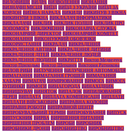
ВИДОВИЩЕ
ВИДРА
ВИЗВОЛЕННЯ
ВИЗНАННЯ
ВИЗНАЧНІ МІСЦЯ
ВИЇЗД
ВИЇЗД З УКРАЇНИ
ВИЇЗД ЗА
КОРДОН
ВИЇЗНА НАРАДА
ВИКИДИ
ВИКИНУВ З ВІКНА
ВИКИНУЛИ З ВІКНА
ВИКЛАДАЧ ІНФОРМАТИКИ
ВИКЛАДАЧИ
ВИКЛИК
ВИКЛИК ПОЛІЦІЇ
ВИКЛИК ПРО
ДОПОМОГУ
ВИКЛЮЧЕННЯ
ВИКОНАВЧА СЛУЖБА
ВИКОНАВЧИЙ ДИРЕКТОР
ВИКОНАВЧИЙ КОМІТЕТ
ВИКОНАННЯ
ВИКОНУЮЧИЙ ОБОВ'ЯЗКИ
ВИКОРИСТАННЯ
ВИКРАДАЧ
ВИКРАДЕННЯ
ВИКРАДЕННЯ АВТІВКИ
ВИКРАДЕННЯ ДИТИНИ
ВИКРАДЕННЯ ДІТЕЙ
ВИКРАДЕННЯ ЛЮДЕЙ
ВИКРАДЕННЯ ЛЮДИНИ
ВИКРИТТЯ
Виктор Медведчук
Виктор Приходько
Виктор Шершнев
Виктория Ратникова
ВИЛОВ РИБИ
ВИЛУЧЕННЯ
ВИЛУЧЕННЯ АВТОМОБІЛЯ
ВИМАГАННЯ
ВИМАГАННЯ ГРОШЕЙ
ВИМАГАННЯ
ХАБАРЯ
ВИМАГАЧІ
ВИМІРЮВАННЯ
ВИМОГА
ВИМОГА
ЗУПИНКИ
ВИМОГИ
ВИНАГОРОДА
ВИНАХІДНИК
ВИНИЩУВАЧ
ВИНЯТОК
ВИПАДОК
ВИПИЛЮВАННЯ
ДЕРЕВ
ВИПЛАТА
ВИПЛАТА КОМПЕНСАЦІЇ
ВИПЛАТИ
ВИПЛАТИ ВІЙСЬКОВИМ
ВИПРАВНА КОЛОНІЯ
ВИПРАВНІ РОБОТИ
ВИПРАВНОЙ ЦЕНТР
ВИПРОБУВАЛЬНИЙ ТЕРМІН
ВИПРОБУВАННЯ
ВИПУСК
ВИПУСКНИК
ВИРВА
ВИРІШЕННЯ ПИТАННЯ
ВИРІШЕННЯ ПРОБЛЕМ
ВИРОБИ
ВИРОБНИК
ВИРОБНИКИ ДРОНІВ
ВИРОБНИЦТВО
ВИРОБНИЦТВО