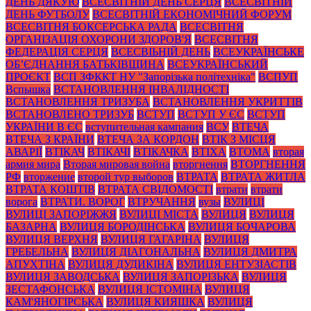
ДЕНЬ ДЯКУЮ
ВСЕСВІТНІЙ ДЕНЬ СЕРЦЯ
ВСЕСВІТНІЙ
ДЕНЬ ФУТБОЛУ
ВСЕСВІТНІЙ ЕКОНОМІЧНИЙ ФОРУМ
ВСЕСВІТНЯ БОКСЕРСЬКА РАДА
ВСЕСВІТНЯ
ОРГАНІЗАЦІЯ ОХОРОНИ ЗДОРОВ'Я
ВСЕСВІТНЯ
ФЕДЕРАЦІЯ СЕРЦЯ
ВСЕСВІЬНІЙ ДЕНЬ
ВСЕУКРАЇНСЬКЕ
ОБ’ЄДНАННЯ БАТЬКІВЩИНА
ВСЕУКРАЇНСЬКИЙ
ПРОЄКТ
ВСП ЗФККТ НУ "Запорізька політехніка"
ВСПУП
Вспышка
ВСТАНОВЛЕННЯ ІНВАЛІДНОСТІ
ВСТАНОВЛЕННЯ ТРИЗУБА
ВСТАНОВЛЕННЯ УКРИТТІВ
ВСТАНОВЛЕНО ТРИЗУБ
ВСТУП
ВСТУП У ЄС
ВСТУП
УКРАЇНИ В ЄС
вступительная кампания
ВСУ
ВТЕЧА
ВТЕЧА З КРАЇНИ
ВТЕЧА ЗА КОРДОН
ВТІК З МІСЦЯ
АВАРІЇ
ВТІКАЧ
ВТІКАЧІ
ВТІКАЧКА
ВТІХА
ВТОМА
вторая
армия мира
Вторая мировая война
вторгнення
ВТОРГНЕННЯ
РФ
вторжение
второй тур выборов
ВТРАТА
ВТРАТА ЖИТЛА
ВТРАТА КОШТІВ
ВТРАТА СВІДОМОСТІ
втрати
втрати
ворога
ВТРАТИ. ВОРОГ
ВТРУЧАННЯ
вузы
ВУЛИЦІ
ВУЛИЦІ ЗАПОРІЖЖЯ
ВУЛИЦІ МІСТА
ВУЛИЦЯ
ВУЛИЦЯ
БАЗАРНА
ВУЛИЦЯ БОРОДІНСЬКА
ВУЛИЦЯ БОЧАРОВА
ВУЛИЦЯ ВЕРХНЯ
ВУЛИЦЯ ГАГАРІНА
ВУЛИЦЯ
ГРЕБЕЛЬНА
ВУЛИЦЯ ДІАГОНАЛЬНА
ВУЛИЦЯ ДМИТРА
АПУХТІНА
ВУЛИЦЯ ДУДИКІНА
ВУЛИЦЯ ЕНТУЗІАСТІВ
ВУЛИЦЯ ЗАВОДСЬКА
ВУЛИЦЯ ЗАПОРІЗЬКА
ВУЛИЦЯ
ЗЕСТАФОНСЬКА
ВУЛИЦЯ ІСТОМІНА
ВУЛИЦЯ
КАМ'ЯНОГІРСЬКА
ВУЛИЦЯ КИЯШКА
ВУЛИЦЯ