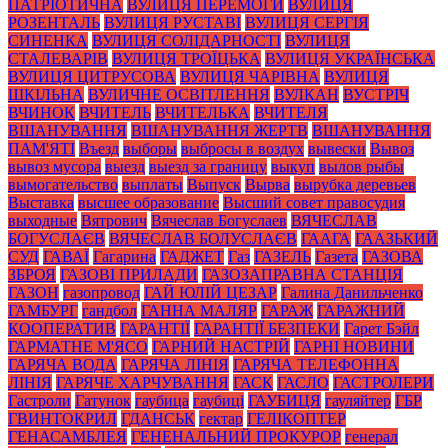
ПАТРІОТИЧНА
ВУЛИЦЯ ПЕРЕМОГИ
ВУЛИЦЯ
РОЗЕНТАЛЬ
ВУЛИЦЯ РУСТАВІ
ВУЛИЦЯ СЕРГІЯ
СИНЕНКА
ВУЛИЦЯ СОЛІДАРНОСТІ
ВУЛИЦЯ
СТАЛЕВАРІВ
ВУЛИЦЯ ТРОЇЦЬКА
ВУЛИЦЯ УКРАЇНСЬКА
ВУЛИЦЯ ЦИТРУСОВА
ВУЛИЦЯ ЧАРІВНА
ВУЛИЦЯ
ШКІЛЬНА
ВУЛИЧНЕ ОСВІТЛЕННЯ
ВУЛКАН
ВУСТРІЧ
ВЧИНОК
ВЧИТЕЛЬ
ВЧИТЕЛЬКА
ВЧИТЕЛЯ
ВШАНУВАННЯ
ВШАНУВАННЯ ЖЕРТВ
ВШАНУВАННЯ
ПАМ'ЯТІ
Въезд
выборы
выбросы в воздух
вывески
Вывоз
вывоз мусора
выезд
выезд за границу
выкуп
вылов рыбы
вымогательство
выплаты
Выпуск
Вырва
вырубка деревьев
Выставка
высшее образование
Высший совет правосудия
выходные
Вятрович
Вячеслав Богуслаев
ВЯЧЕСЛАВ
БОГУСЛАЄВ
ВЯЧЕСЛАВ БОЛУСЛАЄВ
ГААГА
ГААЗЬКИЙ
СУД
ГАВАЇ
Гагарина
ГАДЖЕТ
Газ
ГАЗЕЛЬ
Газета
ГАЗОВА
ЗБРОЯ
ГАЗОВІ ПРИЛАДИ
ГАЗОЗАПРАВНА СТАНЦІЯ
ГАЗОН
газопровод
ГАЙ ЮЛІЙ ЦЕЗАР
Галина Данильченко
ГАМБУРГ
гандбол
ГАННА МАЛЯР
ГАРАЖ
ГАРАЖНИЙ
КООПЕРАТИВ
ГАРАНТІЇ
ГАРАНТІЇ БЕЗПЕКИ
Гарет Бэйл
ГАРМАТНЕ М'ЯСО
ГАРНИЙ НАСТРІЙ
ГАРНІ НОВИНИ
ГАРЯЧА ВОДА
ГАРЯЧА ЛІНІЯ
ГАРЯЧА ТЕЛЕФОННА
ЛІНІЯ
ГАРЯЧЕ ХАРЧУВАННЯ
ГАСК
ГАСЛО
ГАСТРОЛЕРИ
Гастроли
Гатунок
гаубица
гаубиці
ГАУБИЦЯ
гауляйтер
ГБР
ГВИНТОКРИЛ
ГДАНСЬК
гектар
ГЕЛІКОПТЕР
ГЕНАСАМБЛЕЯ
ГЕНЕНАЛЬНИЙ ПРОКУРОР
генерал