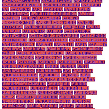
ВАЖКЕ ОЗБРОЄННЯ
ВАЖКИ ТРАВМИ
ВАЖКИЙ СТАН
ВАЖЛИВИЙ ПРОЄКТ
ВАЖЛИВІ РІШЕННЯ
ВАЖЛИВО
ВАЗ
ВАКАНСІЯ
ВАКС
ВАКЦИНА
ВАКЦИНАЦІЯ
ВАКЦИНОБУС
ВАЛЕНТИН РЕЗНІЧЕНКО
ВАЛЕРІЙ
БАРАНОВ
ВАЛЕРІЙ ЗАЛУЖНИЙ
ВАЛЕРІЙ
ЛОБАНОВСЬКИЙ
ВАЛЕРІЙ МОСТОВИЙ
ВАЛЕРІЙ
ПРОЗАПАС
ВАЛЕРІЙ ШЕРШЕНЬ
ВАЛІДАТОР
ВАЛІЗА
ВАНДАЛИ
ВАНДАЛІЗМ
ВАНТАЖ
ВАНТАЖІВКА
ВАНТАЖІВКИ
ВАНТАЖНЕ СПОЛУЧЕННЯ
ВАНТАЖНИЙ
АВТОМОБІЛЬ
ВАНТАЖНИЙ ПОТЯГ
ВАНТАЖНІ ВАГОНИ
ВАНТОВИЙ МІСТ
ВАРІАНТ
ВАРІАНТИ
ВАРТА
ВАРТІСТЬ
ВАРШАВА
ВАСИЛІВКА
ВАСИЛІВКА_
ВАСИЛІВСЬКИЙ
РАЙОН
ВАСИЛІСА СТЕПАНЕНКО
ВАСИЛЬ ВІРАСТЮК
ВАСИЛЬ МАЛЮК
ВАСИЛЬ СТУС
ВАСИЛЬ ФУРМАН
ВАСЮК
ВАТАЖОК
ВАТИКАН
ВАШИНГТОН
ВБИВСТВО
ВБИВСТВО УКРАЇНЦЯ
ВБИВЦІ
ВБИВЦЯ
ВБИТІ
ВБОЛІВАЛЬНИКИ
ВВІЧЛИВІСТЬ
ВВС
ВДАЧНІСТЬ
ВДОСКОНАЛЕННЯ
ВДЯЧНІСТЬ
ВЕДМІДЬ
ВЕЙП
ВЕЛИКА БРИТАНІЯ
ВЕЛИКА ВІТЧИЗНЯНА ВІЙНА
ВЕЛИКА РЕСТАВРАЦІЯ
ВЕЛИКДЕНЬ
ВЕЛИКЕ
БУДІВНИЦТВО
ВЕЛИКИЙ ЛУГ
ВЕЛИКИЙ ПІСТ
ВЕЛИКИЙ ТРИЗУБ
ВЕЛИКОБРИТАНІЯ
ВЕЛИКОДНІ
СВЯТА
ВЕЛИКОДНІЙ КОШИК
ВЕЛОПОЛІЦІЯ
ВЕЛОСИПЕДИСТ
ВЕЛОСИПЕДИСТИ
ВЕЛЬТУМ-
ЗАПОРІЖЖЯ
ВЕМІР ДАВИТЯН
ВЕНЕРА
ВЕНЕЦІЯ