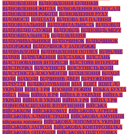
ВІДНОВЛЕННЯ
ВІДНОВЛЕННЯ БУДИНКІВ
ВІДНОВЛЕННЯ ЖИТЛА
ВІДНОВЛЕННЯ НА ПОСАДІ
ВІДНОВЛЕННЯ РОБОТИ
ВІДНОВЛЕННЯ РУХУ
ВІДОМОСТІ
ВІДПЛАТА
ВІДПОВА ВІД ПАЛІННЯ
ВІДПОВІДАЛЬНИЙ
ВІДПОВІДАЛЬНІСТЬ
ВІДПОВІДІ
ВІДПОВІДНІ СЛУЖБИ
ВІДПОВІДЬ
ВІДПОВІДЬ МЕРУ
ВІДПОВІПАЛЬНІСТЬ
ВІДПОВЛЕННЯ
ВІДПОЧИВАЛЬНИКИ
ВІДПОЧИНОК
ВІДПОЧИНОК
ЗАПОРІЖЖЯ
ВІДПОЧІНОК У ЗАПОРІЖЖІ
ВІДПРАВЛЕННЯ
ВІДПРАВЛЕННЯ ПОТЯГА
ВІДРАДНЕ
ВІДРИВ
ВІДРЯДЖЕННЯ
ВІДСТАВКА
ВІДСТАНЬ
ВІДСТОЮВАННЯ ІНТЕРЕСІВ
ВІДСТОЯВ ІНТЕРЕСИ
ВІДСТРОЧКА
ВІДСУТНІСТЬ
ВІДСУТНІСТЬ ВОДИ
ВІДСУТНІСТЬ ДОКУМЕНТІВ
ВІДХИЛЕННЯ
ВІДХОД
ВОДИ
ВІДХОДИ
ВІДЧИНИВ ДВЕРІ
ВІДЧУЖЕННЯ
ВІДЧУТТЯ
ВІДШКОДУВАННЯ
ВІЗА
ВІЗИТ
ВІЗИТ ДО
УКРАЇНИ
ВІЗНА З РФ
ВІЗОВИЙ РЕЖИМ
ВІЗЬКА БУХТА
ВІЙГА
Війна
ВІЙНА В РФ
ВІЙНА В УКРАЇНЕ
ВІЙНА В
УКРАЇНІ
ВІЙНА В УКРАНІ
ВІЙНА З РФ
ВІЙНА З РФ
ПОВНОМАСШТАБНЕ ВТОРГНЕННЯ
ВІЙСЬКА
ВІЙСЬККОМ
ВІЙСЬККОМАТ
ВІЙСЬКОВА АГРЕСІЯ
ВІЙСЬКОВА АДМІНІСТРАЦІЯ
ВІЙСЬКОВА АМУНІЦІЯ
військова допомога
ВІЙСЬКОВА ДОПОМОГА УКРАЇНІ
ВІЙСЬКОВА ЗАГРОЗА
ВІЙСЬКОВА КОНТРРОЗВІДКА
ВІЙСЬКОВА ОПЕРАЦІЯ
ВІЙСЬКОВА ПІДГОТОВКА