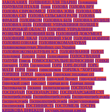
ЗАКОХАНИХ
ГОДІВНИЦІ ДЛЯ ТВАРИН
Годовщина
ГОДУВАТИ ПТАХІВ
Голик
ГОЛОВА
ГОЛОВА ВРУ
ГОЛОВА ЄВРОКОМІСІЇ
ГОЛОВА ЗОВА
ГОЛОВА ОВА
ГОЛОВА СБУ
ГОЛОВА СІЛЬСЬКОЇ РАДИ
ГОЛОВА
ФРАКЦІЇ
ГОЛОВКОМ
ГОЛОВНА БІЛЬ
ГОЛОВНА ВУЛИЦЯ
ГОЛОВНА ЦІЛЬ
ГОЛОВНЕ УПРАВЛІННЯ ПОЛІЦІЇ У
ЗАПОРІЗЬКІЙ ОБЛАСТІ
ГОЛОВНЕ УПРАВЛІННЯ
РОЗВІДКИ
ГОЛОВНИЙ БІЛЬ
ГОЛОВНИЙ ДОКУМЕНТ
ГОЛОВНИЙ ЛІКАР
ГОЛОВНИЙ УБОР
ГОЛОВНІ НОВИНИ
ГОЛОВНІ ОЗНАКИ
ГОЛОВНОКОМАНДУВАЧ
Головнокомандувач Збройних сил України
ГОЛОВНОКОМАНДУВАЧ ЗСУ
ГОЛОВУВАННЯ
ГОЛОД
Голодомор
Гололед
Голос
Голосование
ГОЛОСУВАННЯ
ГОЛУБИ
Гомель
ГОМОСЕКСУАЛЬНІ ВІДНОСИНИ
ГОНКИ
Гончарук
ГОРА
Гординский
ГОРЕ
ГОРЕ-ВОДІЙ
ГОРЕ-
МАТИ
ГОРИ
Горига
горисполком
ГОРІЛКА "ХОРТИЦЯ"
ГОРІННЯ
ГОРОД
городские
Городские тепловые сет
Городские тепловые сети
городской бюджет
городской пляж
Городской совет
горсовет
горячая вода
Горячая линия
Госгеокадастр
Госкино
госпитализация
ГОСПОДАР
ГОСПОДАРІ
ГОСПОДАРСТВО
ГОСПОДАРСЬКИЙ СУД
Госпотребслужба
Госпробпотребслужба
Госпродпотребслужба
Госпродслужба
Госпролпотребслужба
госрегулирование
Госспецсвязь
ГОСТИННІСТЬ
ГОСТОМЕЛЬ
ГОСТРА
КИШКОВА ІНФЕКЦІЯ
государственная измена