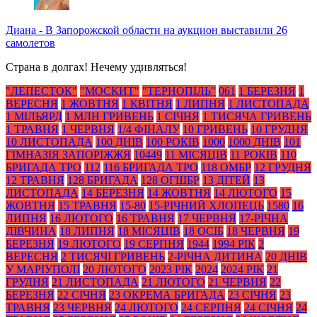
Диана
-
В Запорожской области на аукцион выставили 26
самолетов
Страна в долгах! Нечему удивляться!
"ЛЕПЕСТОК"
"МОСКИТ"
"ТЕРНОПІЛЬ"
061
1 БЕРЕЗНЯ
1
ВЕРЕСНЯ
1 ЖОВТНЯ
1 КВІТНЯ
1 ЛИПНЯ
1 ЛИСТОПАДА
1 МІЛЬЯРД
1 МЛН ГРИВЕНЬ
1 СІЧНЯ
1 ТИСЯЧА ГРИВЕНЬ
1 ТРАВНЯ
1 ЧЕРВНЯ
1/4 ФІНАЛУ
10 ГРИВЕНЬ
10 ГРУДНЯ
10 ЛИСТОПАДА
100 ДНІВ
100 РОКІВ
1000
1000 ДНІВ
101
ГІМНАЗІЯ ЗАПОРІЖЖЯ
10449
11 МІСЯЦІВ
11 РОКІВ
110
БРИГАДА ТРО
112
116 БРИГАДА ТРО
118 ОМБР
12 ГРУДНЯ
12 ТРАВНЯ
128 БРИГАДА
128 ОГШБР
13 ДІТЕЙ
13
ЛИСТОПАДА
14 БЕРЕЗНЯ
14 ЖОВТНЯ
14 ЛЮТОГО
15
ЖОВТНЯ
15 ТРАВНЯ
15-80
15-РІЧНИЙ ХЛОПЕЦЬ
1580
16
ЛИПНЯ
16 ЛЮТОГО
16 ТРАВНЯ
17 ЧЕРВНЯ
17-РІЧНА
ДІВЧИНА
18 ЛИПНЯ
18 МІСЯЦІВ
18 ОСІБ
18 ЧЕРВНЯ
19
БЕРЕЗНЯ
19 ЛЮТОГО
19 СЕРПНЯ
1944
1994 РІК
2
ВЕРЕСНЯ
2 ТИСЯЧІ ГРИВЕНЬ
2-РІЧНА ДИТИНА
20 ДНІВ
У МАРІУПОЛІ
20 ЛЮТОГО
2023 РІК
2024
2024 РІК
21
ГРУДНЯ
21 ЛИСТОПАДА
21 ЛЮТОГО
21 ЧЕРВНЯ
22
БЕРЕЗНЯ
22 СІЧНЯ
23 ОКРЕМА БРИГАДА
23 СІЧНЯ
23
ТРАВНЯ
23 ЧЕРВНЯ
24 ЛЮТОГО
24 СЕРПНЯ
24 СІЧНЯ
24