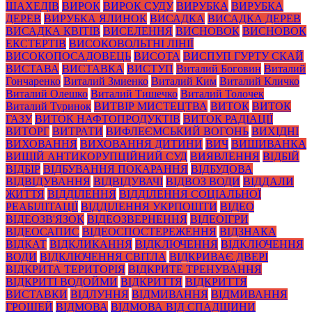
ШАХЕДІВ
ВИРОК
ВИРОК СУДУ
ВИРУБКА
ВИРУБКА
ДЕРЕВ
ВИРУБКА ЯЛИНОК
ВИСАДКА
ВИСАДКА ДЕРЕВ
ВИСАДКА КВІТІВ
ВИСЕЛЕННЯ
ВИСНОВОК
ВИСНОВОК
ЕКСТЕРТІВ
ВИСОКОВОЛЬТНІ ЛІНІЇ
ВИСОКОПОСАДОВЕЦЬ
ВИСОТА
ВИСПУП ГУРТУ СКАЙ
ВИСТАВА
ВИСТАВКА
ВИСТУП
Виталий Боговин
Виталий
Гончаренко
Виталий Змиенко
Виталий Ким
Виталий Кличко
Виталий Олешко
Виталий Тишечко
Виталий Толочек
Виталий Туринок
ВИТВІР МИСТЕЦТВА
ВИТОК
ВИТОК
ГАЗУ
ВИТОК НАФТОПРОДУКТІВ
ВИТОК РАДІАЦІЇ
ВИТОРГ
ВИТРАТИ
ВИФЛЕЄМСЬКИЙ ВОГОНЬ
ВИХІДНІ
ВИХОВАННЯ
ВИХОВАННЯ ДИТИНИ
ВИЧ
ВИШИВАНКА
ВИЩІЙ АНТИКОРУПЦІЙНИЙ СУД
ВИЯВЛЕННЯ
ВІДБІЙ
ВІДБІР
ВІДБУВАННЯ ПОКАРАННЯ
ВІДБУДОВА
ВІДВІДУВАННЯ
ВІДВІДУВАЧІ
ВІДВОЗ ВОДИ
ВІДДАЛИ
ЖИТТЯ
ВІДДІЛЕННЯ
ВІДДІЛЕННЯ СОЦІАЛЬНОЇ
РЕАБІЛІТАЦІЇ
ВІДДІЛЕННЯ УКРПОШТИ
ВІДЕО
ВІДЕОЗВ'ЯЗОК
ВІДЕОЗВЕРНЕННЯ
ВІДЕОІГРИ
ВІДЕОСАПИС
ВІДЕОСПОСТЕРЕЖЕННЯ
ВІДЗНАКА
ВІДКАТ
ВІДКЛИКАННЯ
ВІДКЛЮЧЕННЯ
ВІДКЛЮЧЕННЯ
ВОДИ
ВІДКЛЮЧЕННЯ СВІТЛА
ВІДКРИВАЄ ДВЕРІ
ВІДКРИТА ТЕРИТОРІЯ
ВІДКРИТЕ ТРЕНУВАННЯ
ВІДКРИТІ ВОДОЙМИ
ВІДКРИТТЯ
ВІДКРИТТЯ
ВИСТАВКИ
ВІДЛУННЯ
ВІДМИВАННЯ
ВІДМИВАННЯ
ГРОШЕЙ
ВІДМОВА
ВІДМОВА ВІД СПАДЩИНИ