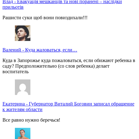
Влад
-
Евакуація мешканців та нові поранені – наслідки
прильотів
Рашисти суки щоб вони повиздихали!!!
Валений
-
Куда жаловаться, если…
Куда в Запорожье куда пожаловаться, если обижают ребенка в
саду? Предположительно (со слов ребенка) делает
воспитатель
Екатерина
-
Губернатор Виталий Боговин записал обращение
к жителям области
Все равно нужно беречься!