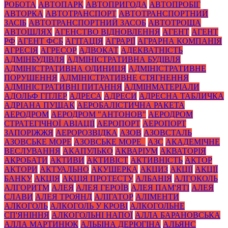
РОБОТА
АВТОПАРК
АВТОПРИГОДА
АВТОПРОБІГ
АВТОРКА
АВТОТРАНСПОРТ
АВТОТРАНСПОРТНИЙ
ЗАСІБ
АВТОТРАНСПОРТНИЙ ЗАСОБ
АВТОТРОЩА
АВТОШЛЯХ
АГЕНСТВО ВІДНОВЛЕННЯ
АГЕНТ
АГЕНТ
РФ
АГЕНТ ФСБ
АГІТАЦІЯ
АГРАРІЇ
АГРАРНА КОМПАНІЯ
АГРЕСІЯ
АГРЕСОР
АДВОКАТ
АДЕКВАТНІСТЬ
АДМІНБУДІВЛЯ
АДМІНІСТРАТИВНА БУДІВЛЯ
АДМІНІСТРАТИВНА ОДИНИЦЯ
АДМІНІСТРАТИВНЕ
ПОРУШЕННЯ
АДМІНІСТРАТИВНЕ СТЯГНЕННЯ
АДМІНІСТРАТИВНІ ПИТАННЯ
АДМІНМАТЕРІАЛИ
АДОЛЬФ ГІТЛЕР
АДРЕСА
АДРЕСИ
АДРЕСНА ТАБЛИЧКА
АДРІАНА ПУЩАК
АЕРОБАЛІСТИЧНА РАКЕТА
АЕРОДРОМ
АЕРОДРОМ "АНТОНОВ"
АЕРОДРОМ
СТРАТЕГІЧНОЇ АВІАЦІЇ
АЕРОПОРТ
АЕРОПОРТ
ЗАПОРІЖЖЯ
АЕРОРОЗВІДКА
АЗОВ
АЗОВСТАЛЬ
АЗОВСЬКЕ МОРЕ
АЗОВСЬКЕ МОРЕ_
АЗС
АКАДЕМІЧНЕ
ВЕСЛУВАННЯ
АКАПУЛЬКО
АКВАРІУМ
АКВАТОРІЯ
АКРОБАТИ
АКТИВИ
АКТИВІСТ
АКТИВНІСТЬ
АКТОР
АКТОРИ
АКТУАЛЬНО
АКУШЕРКА
АКЦИЗ
АКЦІЇ
АКЦІЇ
БАНКУ
АКЦІЯ
АКЦІЯ ПРОТЕСТУ
АЛБАНІЯ
АЛГОКОЛЬ
АЛГОРИТМ
АЛЕЯ
АЛЕЯ ГЕРОЇВ
АЛЕЯ ПАМ'ЯТІ
АЛЕЯ
СЛАВИ
АЛЕЯ ТРОЯНД
АЛІГАТОР
АЛІМЕНТИ
АЛКОГОЛЬ
АЛКОГОЛЬ У КРОВІ
АЛКОГОЛЬНЕ
СП'ЯНІННЯ
АЛКОГОЛЬНІ НАПОЇ
АЛЛА БАРАНОВСЬКА
АЛЛА МАРТИНЮК
АЛЬБІНА ДЕРЮГІНА
АЛЬЯНС