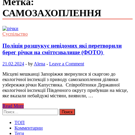
Метка:
САМОЗАХОПЛЕННЯ
Суспільство
Поліція розшукує невідомих які перетворили
берег річки на сміттєзвалище (ФОТО)
21.02.2024
-
by
Alena
-
Leave a Comment
Місцеві мешканці Запоріжжя звернулися зі скаргою до
екологічної інспекції з приводу самозахоплення ділянки
узбережжя річки Капустянка. Співробітники Державної
екологічної інспекції Південного округу прибувши на місце,
яке вказали небайдужі містяни, виявили, …
Read More
Найти:
ТОП
Комментарии
Теги