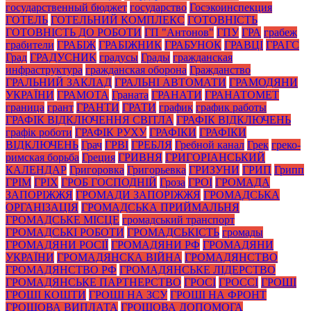
государственный бюджет
государство
Госэкоинспекция
ГОТЕЛЬ
ГОТЕЛЬНИЙ КОМПЛЕКС
ГОТОВНІСТЬ
ГОТОВНІСТЬ ДО РОБОТИ
ГП "Антонов"
ГПУ
ГРА
грабеж
грабители
ГРАБІЖ
ГРАБІЖНИК
ГРАБУНОК
ГРАВЦІ
ГРАГС
Град
ГРАДУСНИК
градусы
Грады
гражданская
инфраструктура
гражданская оборона
Гражданство
ГРАЛЬНИЙ ЗАКЛАД
ГРАЛЬНІ АВТОМАТИ
ГРАМОДЯНИ
УКРАЇНИ
ГРАМОТА
Граната
ГРАНАТИ
ГРАНАТОМЕТ
граница
грант
ГРАНТИ
ГРАТИ
график
график работы
ГРАФІК ВІДКЛЮЧЕННЯ СВІТЛА
ГРАФІК ВІДКЛЮЧЕНЬ
графік роботи
ГРАФІК РУХУ
ГРАФІКИ
ГРАФІКИ
ВІДКЛЮЧЕНЬ
Грач
ГРВІ
ГРЕБЛЯ
Гребной канал
Грек
греко-
римская борьба
Греция
ГРИВНЯ
ГРИГОРІАНСЬКИЙ
КАЛЕНДАР
Григоровка
Григорьевка
ГРИЗУНИ
ГРИП
Грипп
ГРІМ
ГРІХ
ГРОБ ГОСПОДНІЙ
Гроза
ГРОІ
ГРОМАДА
ЗАПОРІЖЖЯ
ГРОМАДИ ЗАПОРІЖЖЯ
ГРОМАДСЬКА
ОРГАНІЗАЦІЯ
ГРОМАДСЬКА ПРИЙМАЛЬНЯ
ГРОМАДСЬКЕ МІСЦЕ
громадський транспорт
ГРОМАДСЬКІ РОБОТИ
ГРОМАДСЬКІСТЬ
громады
ГРОМАДЯНИ РОСІЇ
ГРОМАДЯНИ РФ
ГРОМАДЯНИ
УКРАЇНИ
ГРОМАДЯНСКА ВІЙНА
ГРОМАДЯНСТВО
ГРОМАДЯНСТВО РФ
ГРОМАДЯНСЬКЕ ЛІДЕРСТВО
ГРОМАДЯНСЬКЕ ПАРТНЕРСТВО
ГРОСІ
ГРОССІ
ГРОШІ
ГРОШІ КОШТИ
ГРОШІ НА ЗСУ
ГРОШІ НА ФРОНТ
ГРОШОВА ВИПЛАТА
ГРОШОВА ДОПОМОГА