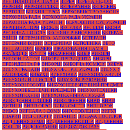
ВЕНТИЛЯЦІЙНА ШАХТА
ВЕРБА
ВЕРБНА НЕДІЛЯ
ВЕРБОВЕ
ВЕРБОВІ ГІЛКИ
ВЕРБУВАННЯ
ВЕРЕСЕНЬ
ВЕРТОЛІТ
ВЕРХНЯ ТЕРСА
ВЕРХОВЕНСТВО ЗАКОНУ
ВЕРХОВНА РАДА
ВЕРХОВНА РАДА УКРАЇНИ
ВЕРХОВНА РАДА УКРАЇНИ_
ВЕРХОВНИЙ СУД УКРАЇНИ
ВЕРШИНА ГОРИ
ВЕСЕЛЕ
ВЕСЕЛКА
ВЕСІЛЛЯ
ВЕСНА
ВЕСНЯНА ПОГОДА
ВЕСНЯНЕ РІВНОДЕННЯ
ВЕТЕРАН
ВІЙНИ
ВЕТЕРАН ПРО. ЗАПОРІЖЖЯ
ВЕТЕРАНИ
ВЕТЕРАНИ ВІЙНИ
ВЕТЕРИНАР
ВЕТКЛІНІКА
ВЕТО
ВЕТПАСПОРТ
ВЕЧЕРЯ
ВЖАНУВАННЯ ПАМ'ЯТІ
ВЗАЇМОДІЯ
ВЗУТТЯ
ВИБАЧЕННЯ
ВИБІР
ВИБОРИ
ВИБОРИ НА ТОТ
ВИБОРИ ПРЕЗИДЕНТА
ВИБОРИ
ПРЕЗИДЕНТА РФ
ВИБОРЦІ
ВИБОРЧА КОМІСІЯ
ВИБУХ
ВИБУХ ГРАНАТИ
ВИБУХ ОБСТРІЛ УКРАЇНИ
ВИБУХ У
ЗАПОРІЖЖІ
ВИБУХИ
ВИБУХІВКА
ВИБУХОВА ХВИЛЯ
ВИБУХОВИЙ ПРИСТРІЙ
ВИБУХОВІ РЕЧОВИНИ
ВИБУХОВІ РОБОТИ
ВИБУХОНЕБЕЗПЕЧНИЙ ПРЕДМЕТ
ВИБУХОНЕБЕЗПЕЧНІ ПРЕДМЕТИ
ВИБУХОТЕХНІКИ
ВИБУХОТЕХНІКІ
ВИБУХОТЕХНІЧНА СЛУЖБА
ВИВЕДЕННЯ ГРОШЕЙ
ВИВЕРЖЕННЯ
ВИВІЗ
ВИВІЗ
ДИТИНИ
ВИВІЗ ОБРОЇ
ВИВІЗ СМІТТЯ
ВИВНОВОК
ВИВОЗ
ВИГНАЛА З ДОМУ
ВИГОТОВЛЕННЯ
ВИГУЛ
ТВАРИН
ВИД СПОРТУ
ВИДАННЯ
ВИДАЧА ПОСИЛОК
ВИДІЛЕННЯ ЗЕМЛІ
ВИДІЛЕННЯ КОШТІА
ВИДІЛЕННЯ
КОШТІВ
ВИДОБУВАННЯ
ВИДОБУТОК ГАЗУ