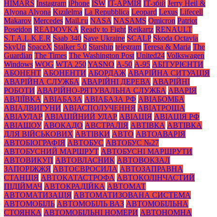
HIMARS
Instagram
iPhone
ISW
IT-АРМІЯ
IT-збій
Jerry Heil &
Alyona Alyona
Kızılelma
La Repubblica
Leopard
Lexus
Lifecell
Makarov
Mercedes
Mаil.гu
NASA
NASAMS
Omicron
Patriot
Poseidon
READOVKA
Ready to Fight
Reikartz
RENAULT
S.T.A.L.K.E.R
Saab 340
Save Ukraine
SCALP
Skoda Octavia
SkyUp
SpaceX
Stalker 5.0
Starship
telegram
Teresa & Maria
The
Guardian
The Times
The Washington Post
United24
Volkswagen
Windows
WOG
WTA 250
YASNO
А-50
А-95
АБІТУРІЄНТИ
АБОНЕНТ
АБОНЕНТИ
АБОРДАЖ
АВАРІЙНА СИТУАЦІЯ
АВАРІЙНА СЛУЖБА
АВАРІЙНІ ДЕРЕВА
АВАРІЙНІ
РОБОТИ
АВАРІЙНО-РЯТУВАЛЬНА СЛУЖБА
АВАРІЯ
АВДІЇВКА
АВІАБАЗА
АВІАБАЗА РФ
АВІАБОМБА
АВІАДВИГУНИ
АВІАСПОЛУЧЕННЯ
АВІАТРОЩА
АВІАУДАР
АВІАЦІЙНИЙ УДАР
АВІАЦІЯ
АВІАЦІЯ РФ
АВІАШОУ
АВОКАДО
АВСТРАЛІЯ
АВТІВКА
АВТІВКА
ДЛЯ ВІЙСЬКОВИХ
АВТІВКИ
АВТО
АВТОАВАРІЯ
АВТОБІОГРАФІЯ
АВТОБУС
АВТОБУС №27
АВТОБУСНИЙ МАРШРУТ
АВТОБУСНІ МАРШРУТИ
АВТОВИКУП
АВТОВЛАСНИК
АВТОВОКЗАЛ
ЗАПОРІЖЖЯ
АВТОЄВРОСИЛА
АВТОЗАПРАВНА
СТАНЦІЯ
АВТОКАТАСТРОФА
АВТОКОЛІНЧАСТИЙ
ПІДІЙМАЧ
АВТОКРАДІЙКА
АВТОМАТ
АВТОМАТИЗАЦІЯ
АВТОМАТИЗОВАНА СИСТЕМА
АВТОМОБІЛЬ
АВТОМОБІЛЬ ВАЗ
АВТОМОБІЛЬНА
СТОЯНКА
АВТОМОБІЛЬНІ НОМЕРИ
АВТОНОМНА