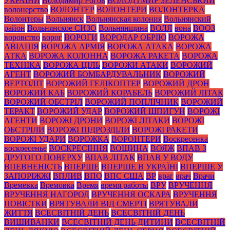
УКРАЇНИ
Володимир Рогов
ВОЛОДТМИР ЗЕЛЕНСЬКИЙ
волонерство
ВОЛОНТЕР
ВОЛОНТЕРИ
ВОЛОНТЕРКА
Волонтеры
Вольнянск
Вольнянская колония
Вольнянский
район
Вольнянское СИЗО
Вольнянщина
ВОЛЯ
вона
ВООЗ
воровство
ворог
ВОРОГИ
ВОРОДАР ОБРІЮ
ВОРОЖА
АВІАЦІЯ
ВОРОЖА АРМІЯ
ВОРОЖА АТАКА
ВОРОЖА
АТКА
ВОРОЖА КОЛОННА
ВОРОЖА РАКЕТА
ВОРОЖА
ТЕХНІКА
ВОРОЖА ЦІЛЬ
ВОРОЖИ АТАКИ
ВОРОЖИЙ
АГЕНТ
ВОРОЖИЙ БОМБАРДУВАЛЬНИК
ВОРОЖИЙ
ВЕРТОЛІТ
ВОРОЖИЙ ГЕЛІКОПТЕР
ВОРОЖИЙ ДРОН
ВОРОЖИЙ КАБ
ВОРОЖИЙ КОРАБЕЛЬ
ВОРОЖИЙ ЛІТАК
ВОРОЖИЙ ОБСТРІЛ
ВОРОЖИЙ ПОПЛІЧНИК
ВОРОЖИЙ
ТЕРАКТ
ВОРОЖИЙ УДАР
ВОРОЖИЙ ШПИГУН
ВОРОЖІ
АГЕНТИ
ВОРОЖІ ДРОНИ
ВОРОЖІ ЛІТАКИ
ВОРОЖІ
ОБСТРІЛИ
ВОРОЖІ ПІДРОЗДІЛИ
ВОРОЖІ РАКЕТИ
ВОРОЖІ УДАРИ
ВОРОЖКА
ВОРОНТЕРИ
Воскресенка
воскресенье
ВОСКРЕСІННЯ
ВОЩИНА
ВОЯЖ
ВПАВ З
ДРУГОГО ПОВЕРХУ
ВПАВ ЛІТАК
ВПАВ У ВОДУ
ВПЕВНЕНІСТЬ
ВПЕРШЕ
ВПЕРШЕ В УКРАЇНІ
ВПЕРШЕ У
ЗАПОРІЖЖІ
ВПЛИВ
ВПО
ВПС США
ВР
враг
врач
Врачи
Времевка
Времовка
Время
время работы
ВРУ
ВРУЧЕННЯ
ВРУЧЕННЯ НАГОРОД
ВРУЧЕННЯ ОСКАРА
ВРУЧЕННЯ
ПОВІСТКИ
ВРЯТУВАЛИ ВІД СМЕРТІ
ВРЯТУВАЛИ
ЖИТТЯ
ВСЕСВІТНІЙ ДЕНЬ
ВСЕСВІТНІЙ ДЕНЬ
ВИШИВАНКИ
ВСЕСВІТНІЙ ДЕНЬ ДИТИНИ
ВСЕСВІТНІЙ