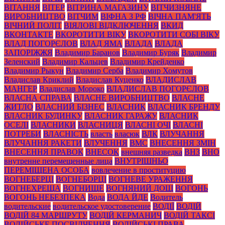
ВІТАННЯ
ВІТЕР
ВІТРИНА МАГАЗИНУ
ВІТЧИЗНЯНЕ
ВИРОБНИЦТВО
ВІТЧИМ
ВІФНА З РФ
ВІЧНА ПАМ'ЯТЬ
ВІЧНИЙ ПОЛІТ
ВІЯЛОВІ ВІДКЛЮЧЕННЯ
ВКИД
ВКОНТАКТЕ
ВКОРОТИТИ ВІКУ
ВКОРОТИТИ СОБІ ВІКУ
ВЛАД ПОГОРЄЛОВ
ВЛАД ЯМА
ВЛАДА
ВЛАДА
ЗАПОРІЖЖЯ
Владимир Баранов
Владимир Буряк
Владимир
Зеленский
Владимир Кальцев
Владимир Крейденко
Владимир Рыкун
Владимир Серба
Владимир Хомутов
Владислав Криклий
Владислав Куценко
ВЛАДИСЛАВ
МАНГЕР
Владислав Мороко
ВЛАДИСЛАВ ПОГОРЄЛОВ
ВЛАСНА СПРАВА
ВЛАСНЕ ВИРОБНИЦТВО
ВЛАСНЕ
ЖИТЛО
ВЛАСНИЙ БІЗНЕС
ВЛАСНИК
ВЛАСНИК БРЕНДУ
ВЛАСНИК БУДИНКУ
ВЛАСНИК ГАРАЖУ
ВЛАСНИК
ОСЕЛІ
ВЛАСНИКИ
ВЛАСНИЦЯ
ВЛАСНІ ОЧІ
ВЛАСНІ
ПОТРЕБИ
ВЛАСНІСТЬ
власть
власюк
ВЛК
ВЛУЧАННЯ
ВЛУЧАННЯ РАКЕТИ
ВЛУЧЕННЯ
ВМС
ВНЕСЕННЯ ЗМІН
ВНЕСЕННЯ ПРАВОК
ВНЕСОК
внешняя разведка
ВНЗ
ВНО
внутренне перемещенные лица
ВНУТРІШНЬО
ПЕРЕМІЩЕНА ОСОБА
вовлечение в проституцию
ВОГНЕБЕРЦІ
ВОГНЕБОРЦІ
ВОГНЕВЕ УРАЖЕННЯ
ВОГНЕХРЕЩА
ВОГНИЩЕ
ВОГНЯНИЙ ДОЩ
ВОГОНЬ
ВОГОНЬ НЕБЕЗПЕКА
Вода
ВОДА ЙДЕ
Водитель
водительские
водительское удостоверение
ВОДІЇ
ВОДІЙ
ВОДІЙ 84 МАРШРУТУ
ВОДІЙ КЕРМАНИЧ
ВОДІЙ ТАКСІ
ВОДІЙСЬКЕ ПОСВІДЧЕННЯ
ВОДІЙСЬКІ ПРАВА