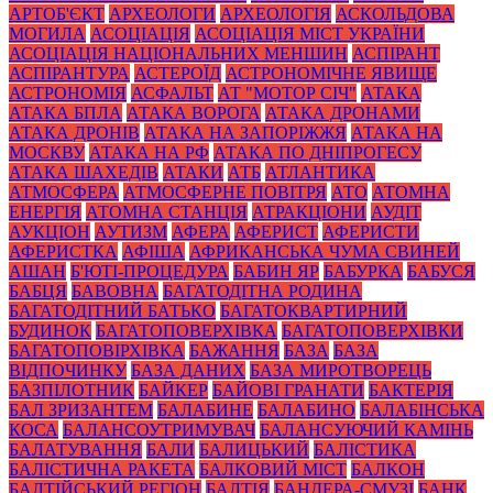
АРТОБ'ЄКТ
АРХЕОЛОГИ
АРХЕОЛОГІЯ
АСКОЛЬДОВА
МОГИЛА
АСОЦІАЦІЯ
АСОЦІАЦІЯ МІСТ УКРАЇНИ
АСОЦІАЦІЯ НАЦІОНАЛЬНИХ МЕНШИН
АСПІРАНТ
АСПІРАНТУРА
АСТЕРОЇД
АСТРОНОМІЧНЕ ЯВИЩЕ
АСТРОНОМІЯ
АСФАЛЬТ
АТ "МОТОР СІЧ"
АТАКА
АТАКА БПЛА
АТАКА ВОРОГА
АТАКА ДРОНАМИ
АТАКА ДРОНІВ
АТАКА НА ЗАПОРІЖЖЯ
АТАКА НА
МОСКВУ
АТАКА НА РФ
АТАКА ПО ДНІПРОГЕСУ
АТАКА ШАХЕДІВ
АТАКИ
АТБ
АТЛАНТИКА
АТМОСФЕРА
АТМОСФЕРНЕ ПОВІТРЯ
АТО
АТОМНА
ЕНЕРГІЯ
АТОМНА СТАНЦІЯ
АТРАКЦІОНИ
АУДІТ
АУКЦІОН
АУТИЗМ
АФЕРА
АФЕРИСТ
АФЕРИСТИ
АФЕРИСТКА
АФІША
АФРИКАНСЬКА ЧУМА СВИНЕЙ
АШАН
Б'ЮТІ-ПРОЦЕДУРА
БАБИН ЯР
БАБУРКА
БАБУСЯ
БАБЦЯ
БАВОВНА
БАГАТОДІТНА РОДИНА
БАГАТОДІТНИЙ БАТЬКО
БАГАТОКВАРТИРНИЙ
БУДИНОК
БАГАТОПОВЕРХІВКА
БАГАТОПОВЕРХІВКИ
БАГАТОПОВІРХІВКА
БАЖАННЯ
БАЗА
БАЗА
ВІДПОЧИНКУ
БАЗА ДАНИХ
БАЗА МИРОТВОРЕЦЬ
БАЗПІЛОТНИК
БАЙКЕР
БАЙОВІ ГРАНАТИ
БАКТЕРІЯ
БАЛ ЗРИЗАНТЕМ
БАЛАБИНЕ
БАЛАБИНО
БАЛАБІНСЬКА
КОСА
БАЛАНСОУТРИМУВАЧ
БАЛАНСУЮЧИЙ КАМІНЬ
БАЛАТУВАННЯ
БАЛИ
БАЛИЦЬКИЙ
БАЛІСТИКА
БАЛІСТИЧНА РАКЕТА
БАЛКОВИЙ МІСТ
БАЛКОН
БАЛТІЙСЬКИЙ РЕГІОН
БАЛТІЯ
БАНДЕРА-СМУЗІ
БАНК