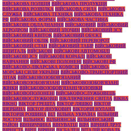
ВІЙСЬКОВА ПОЛІЦІЯ
ВІЙСЬКОВА ПРОДУКЦІЯ
ВІЙСЬКОВА РОЗВІДКА
ВІЙСЬКОВА СИЛА
ВІЙСЬКОВА
СЛУЖБА
ВІЙСЬКОВА ТЕХНІКА
ВІЙСЬКОВА ТЕХНІКА
РФ
ВІЙСЬКОВА ФОРМА
ВІЙСЬКОВА ЧАСТИНА
ВІЙСЬКОВЕ ОБЛАДНАННЯ
ВІЙСЬКОВИЙ
ВІЙСЬКОВИЙ
АЕРОДРОМ
ВІЙСЬКОВИЙ ЗЛОЧИН
ВІЙСЬКОВИЙ ЗСУ
ВІЙСЬКОВИЙ КВІТОК
ВІЙСЬКОВИЙ ОБ'ЄКТ
ВІЙСЬКОВИЙ ОБЛІК
ВІЙСЬКОВИЙ ПЕРЕВОРОТ
ВІЙСЬКОВИЙ СТАН
ВІЙСЬКОВИЙ ТАБІР
ВІЙСЬКОВИЙ
ШПИТАЛЬ
ВІЙСЬКОВІ
ВІЙСЬКОВІ АВТОМОБІЛІ
ВІЙСЬКОВІ ЗСУ
ВІЙСЬКОВІ КОРАБЛІ
ВІЙСЬКОВІ
НАВЧАННЯ
ВІЙСЬКОВІ ПОЛОНЕНІ
ВІЙСЬКОВІ РФ
ВІЙСЬКОВО-ЛІКАРСЬКА КОМІСІЯ
ВІЙСЬКОВО-
МОРСЬКІ СИЛИ УКРАЇНИ
ВІЙСЬКОВО-ТРАНСПОРТНИЙ
ЛІТАК
ВІЙСЬКОВОЗОБОВ'ЯЗАНИЙ
ВІЙСЬКОВОЗОБОВ'ЯЗАНІ
ВІЙСЬКОВОЗОБОВ'ЯЗАНІ
ЖІНКИ
ВІЙСЬКОВОЗОБОВ'ЯЗАНІ ЧОЛОВІКИ
ВІЙСЬКОВОПОЛОНЕНІ
ВІЙСЬКОВОСЛУЖБОВЕЦЬ
ВІЙСЬКОВОСЛУЖБОВЦІ
ВІКДЛЮЧЕННЯ СВІТЛА
ВІКНА
ВІКНО
ВІКТОР ГРЕШТА
ВІКТОР ЛЯШКО
ВІКТОР
ЩЕРБИНА
ВІКТОР ЯНУКОВИЧ
ВІКТОРІЯ НУЛАНД
ВІКТОРІЯ РОЩИНА
ВІЛ
ВІЛЬНА УКРАЇНА
ВІЛЬНИЙ
ДОСТУП
ВІЛЬНЮС
ВІЛЬНЯНСЬК
ВІЛЬНЯНСЬКИЙ
РАЙОН
ВІННИЧЧИНА
ВІНУВАТЦІ
ВІРА
ВІРНИЙ ДРУГ
ВІРНІСТЬ
ВІРШ
ВІРЯНИ
ВІСБАДЕН
ВІТАЛІЙ КОВАЛЬ