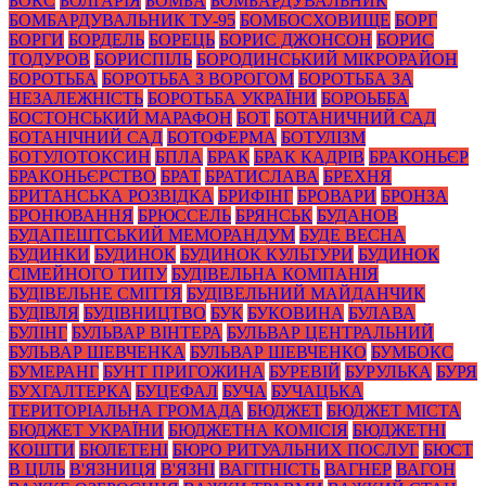
БОКС
БОЛГАРІЯ
БОМБА
БОМБАРДУВАЛЬНИК
БОМБАРДУВАЛЬНИК ТУ-95
БОМБОСХОВИЩЕ
БОРГ
БОРГИ
БОРДЕЛЬ
БОРЕЦЬ
БОРИС ДЖОНСОН
БОРИС
ТОДУРОВ
БОРИСПІЛЬ
БОРОДИНСЬКИЙ МІКРОРАЙОН
БОРОТЬБА
БОРОТЬБА З ВОРОГОМ
БОРОТЬБА ЗА
НЕЗАЛЕЖНІСТЬ
БОРОТЬБА УКРАЇНИ
БОРОЬББА
БОСТОНСЬКИЙ МАРАФОН
БОТ
БОТАНИЧНИЙ САД
БОТАНІЧНИЙ САД
БОТОФЕРМА
БОТУЛІЗМ
БОТУЛОТОКСИН
БПЛА
БРАК
БРАК КАДРІВ
БРАКОНЬЄР
БРАКОНЬЄРСТВО
БРАТ
БРАТИСЛАВА
БРЕХНЯ
БРИТАНСЬКА РОЗВІДКА
БРИФІНГ
БРОВАРИ
БРОНЗА
БРОНЮВАННЯ
БРЮССЕЛЬ
БРЯНСЬК
БУДАНОВ
БУДАПЕШТСЬКИЙ МЕМОРАНДУМ
БУДЕ ВЕСНА
БУДИНКИ
БУДИНОК
БУДИНОК КУЛЬТУРИ
БУДИНОК
СІМЕЙНОГО ТИПУ
БУДІВЕЛЬНА КОМПАНІЯ
БУДІВЕЛЬНЕ СМІТТЯ
БУДІВЕЛЬНИЙ МАЙДАНЧИК
БУДІВЛЯ
БУДІВНИЦТВО
БУК
БУКОВИНА
БУЛАВА
БУЛІНГ
БУЛЬВАР ВІНТЕРА
БУЛЬВАР ЦЕНТРАЛЬНИЙ
БУЛЬВАР ШЕВЧЕНКА
БУЛЬВАР ШЕВЧЕНКО
БУМБОКС
БУМЕРАНГ
БУНТ ПРИГОЖИНА
БУРЕВІЙ
БУРУЛЬКА
БУРЯ
БУХГАЛТЕРКА
БУЦЕФАЛ
БУЧА
БУЧАЦЬКА
ТЕРИТОРІАЛЬНА ГРОМАДА
БЮДЖЕТ
БЮДЖЕТ МІСТА
БЮДЖЕТ УКРАЇНИ
БЮДЖЕТНА КОМІСІЯ
БЮДЖЕТНІ
КОШТИ
БЮЛЕТЕНІ
БЮРО РИТУАЛЬНИХ ПОСЛУГ
БЮСТ
В ЦІЛЬ
В'ЯЗНИЦЯ
В'ЯЗНІ
ВАГІТНІСТЬ
ВАГНЕР
ВАГОН