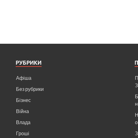
РУБРИКИ
Афіша
П
З
Без рубрики
Б
Бізнес
н
Війна
Н
и
Влада
о
Гроші
З