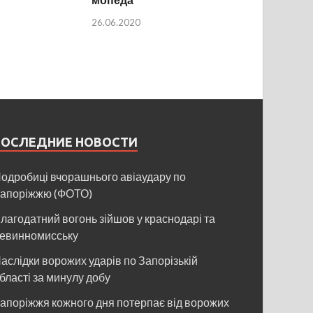
26.06.2020
ПОСЛЕДНИЕ НОВОСТИ
одробиці вчорашнього авіаудару по
апоріжжю (ФОТО)
лагодатний вогонь зійшов у краснодарі та
евинномисську
аслідки ворожих ударів по Запорізькій
бласті за минулу добу
апоріжжя кожного дня потерпає від ворожих