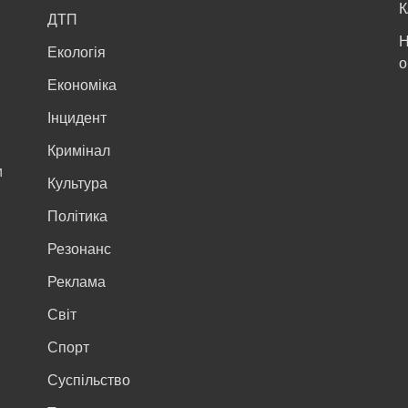
К
ДТП
Н
Екологія
о
Економіка
Інцидент
Кримінал
м
Культура
Політика
Резонанс
Реклама
Світ
Спорт
Суспільство