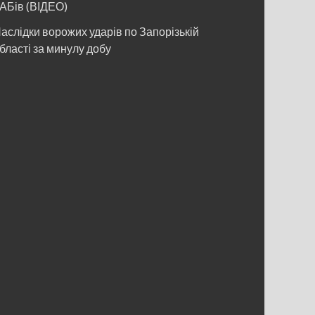
АБів (ВІДЕО)
аслідки ворожих ударів по Запорізькій
бласті за минулу добу