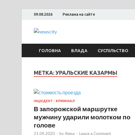
09.08.2026
Реклама на сайте
NewsCity — 
Новости Запорожья и Запорожской об
ГОЛОВНА
ВЛАДА
СУСПІЛЬСТВО
МЕТКА: УРАЛЬСКИЕ КАЗАРМЫ
ІНЦИДЕНТ
/
КРИМІНАЛ
В запорожской маршрутке
мужчину ударили молотком по
голове
21.09.2020
-
by
Alena
-
Leave a Comment