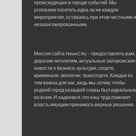
происходящих в городе событий. Мы
успеваем посетить едва ли не каждое
мероприятие, оставаясь при этом честными 
незаангажированными.
Миссия сайта NewsCity – предоставлять вам,
дорогим читателям, актуальные запорожские
новости о бизнесе, культуре, спорте,
криминале, экологии, транспорте. Каждая из
тем важна для нас, ведь мы хотим, чтобы
родной город казацкой славы был идеальны
во всем. И надеемся, что наш труд поможет
власть имущим принимать верные решения.