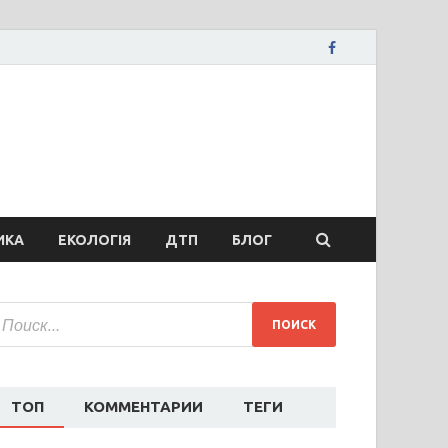
вости Запорожья
ожья, коррупция, политика, дтп, новости спорта
ИКА
ЕКОЛОГІЯ
ДТП
БЛОГ
ТОП
КОММЕНТАРИИ
ТЕГИ