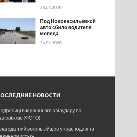
26.06.2020
Под Нововасильевкой
авто сбило водителя
мопеда
26.06.2020
ПОСЛЕДНИЕ НОВОСТИ
одробиці вчорашнього авіаудару по
апоріжжю (ФОТО)
лагодатний вогонь зійшов у краснодарі та
евинномисську