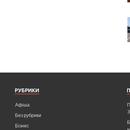
РУБРИКИ
Афіша
П
З
Без рубрики
Б
Бізнес
н