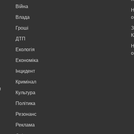
Війна
Н
и
Влада
о
Гроші
З
К
ДТП
Н
Екологія
о
Економіка
Інцидент
Кримінал
м
Культура
Політика
Резонанс
Реклама