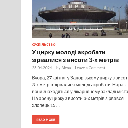
СУСПІЛЬСТВО
У цирку молоді акробати
зірвалися з висоти 3-х метрів
28.04.2024
-
by
Alena
-
Leave a Comment
Вчора, 27 квітня, у Запорізькому цирку з висот
3-х метрів зірвалися молоді акробати. Наразі
вони знаходяться у лікарняному закладі міста
На арену цирку з висоти 3-х метрів зірвався
хлопець 15 …
READ MORE