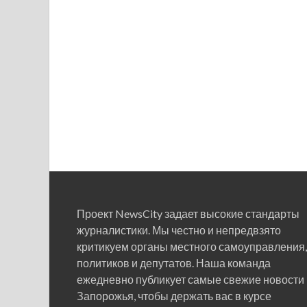
Проект NewsCity задает высокие стандарты
журналистики. Мы честно и непредвзято
критикуем органы местного самоуправления,
политиков и депутатов. Наша команда
ежедневно публикует самые свежие новости
Запорожья, чтобы держать вас в курсе