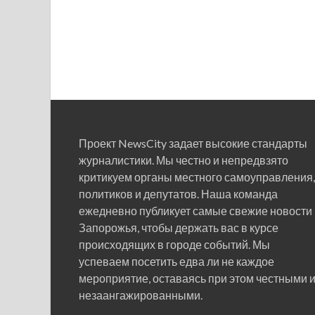
Проект NewsCity задает высокие стандарты
журналистики. Мы честно и непредвзято
критикуем органы местного самоуправления,
политиков и депутатов. Наша команда
ежедневно публикует самые свежие новости
Запорожья, чтобы держать вас в курсе
происходящих в городе событий. Мы
успеваем посетить едва ли не каждое
мероприятие, оставаясь при этом честными 
незаангажированными.