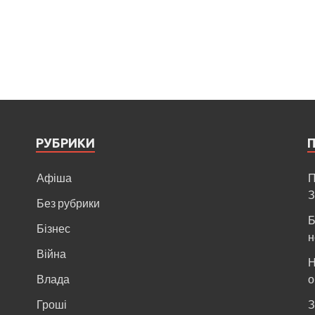
РУБРИКИ
Афіша
П
З
Без рубрики
Б
Бізнес
н
Війна
Н
и
Влада
о
Гроші
З