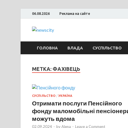
06.08.2026
Реклама на сайте
NewsCity — 
Новости Запорожья и Запорожской об
ГОЛОВНА
ВЛАДА
СУСПІЛЬСТВО
МЕТКА: ФАХІВЕЦЬ
СУСПІЛЬСТВО
/
УКРАЇНА
Отримати послуги Пенсійного
фонду маломобільні пенсіонер
можуть вдома
02.09.2024
-
by
Alena
-
Leave a Comment