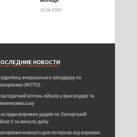
26.06.2020
ПОСЛЕДНИЕ НОВОСТИ
одробиці вчорашнього авіаудару по
апоріжжю (ФОТО)
лагодатний вогонь зійшов у краснодарі та
евинномисську
аслідки ворожих ударів по Запорізькій
бласті за минулу добу
апоріжжя кожного дня потерпає від ворожих