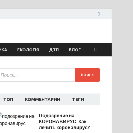
жья сегодня
ти спорта
ИКА
ЕКОЛОГІЯ
ДТП
БЛОГ
ТОП
КОММЕНТАРИИ
ТЕГИ
Подозрение на
КОРОНАВИРУС. Как
лечить коронавирус?