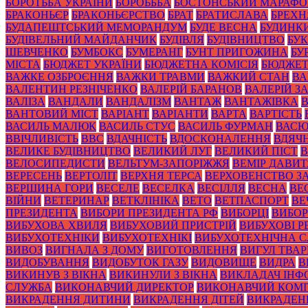
БОРОТЬБА УКРАЇНИ
БОРОЬББА
БОСТОНСЬКИЙ МАРАФ
БРАКОНЬЄР
БРАКОНЬЄРСТВО
БРАТ
БРАТИСЛАВА
БРЕХН
БУДАПЕШТСЬКИЙ МЕМОРАНДУМ
БУДЕ ВЕСНА
БУДИНК
БУДІВЕЛЬНИЙ МАЙДАНЧИК
БУДІВЛЯ
БУДІВНИЦТВО
БУК
ШЕВЧЕНКО
БУМБОКС
БУМЕРАНГ
БУНТ ПРИГОЖИНА
БУ
МІСТА
БЮДЖЕТ УКРАЇНИ
БЮДЖЕТНА КОМІСІЯ
БЮДЖЕТ
ВАЖКЕ ОЗБРОЄННЯ
ВАЖКИ ТРАВМИ
ВАЖКИЙ СТАН
ВА
ВАЛЕНТИН РЕЗНІЧЕНКО
ВАЛЕРІЙ БАРАНОВ
ВАЛЕРІЙ 
ВАЛІЗА
ВАНДАЛИ
ВАНДАЛІЗМ
ВАНТАЖ
ВАНТАЖІВКА
ВАНТОВИЙ МІСТ
ВАРІАНТ
ВАРІАНТИ
ВАРТА
ВАРТІСТЬ
ВАСИЛЬ МАЛЮК
ВАСИЛЬ СТУС
ВАСИЛЬ ФУРМАН
ВАС
ВВІЧЛИВІСТЬ
ВВС
ВДАЧНІСТЬ
ВДОСКОНАЛЕННЯ
ВДЯЧН
ВЕЛИКЕ БУДІВНИЦТВО
ВЕЛИКИЙ ЛУГ
ВЕЛИКИЙ ПІСТ
В
ВЕЛОСИПЕДИСТИ
ВЕЛЬТУМ-ЗАПОРІЖЖЯ
ВЕМІР ДАВИ
ВЕРЕСЕНЬ
ВЕРТОЛІТ
ВЕРХНЯ ТЕРСА
ВЕРХОВЕНСТВО З
ВЕРШИНА ГОРИ
ВЕСЕЛЕ
ВЕСЕЛКА
ВЕСІЛЛЯ
ВЕСНА
ВЕ
ВІЙНИ
ВЕТЕРИНАР
ВЕТКЛІНІКА
ВЕТО
ВЕТПАСПОРТ
ВЕ
ПРЕЗИДЕНТА
ВИБОРИ ПРЕЗИДЕНТА РФ
ВИБОРЦІ
ВИБОР
ВИБУХОВА ХВИЛЯ
ВИБУХОВИЙ ПРИСТРІЙ
ВИБУХОВІ 
ВИБУХОТЕХНІКИ
ВИБУХОТЕХНІКІ
ВИБУХОТЕХНІЧНА 
ВИВОЗ
ВИГНАЛА З ДОМУ
ВИГОТОВЛЕННЯ
ВИГУЛ ТВА
ВИДОБУВАННЯ
ВИДОБУТОК ГАЗУ
ВИДОВИЩЕ
ВИДРА
В
ВИКИНУВ З ВІКНА
ВИКИНУЛИ З ВІКНА
ВИКЛАДАЧ ІНФ
СЛУЖБА
ВИКОНАВЧИЙ ДИРЕКТОР
ВИКОНАВЧИЙ КОМІ
ВИКРАДЕННЯ ДИТИНИ
ВИКРАДЕННЯ ДІТЕЙ
ВИКРАДЕН