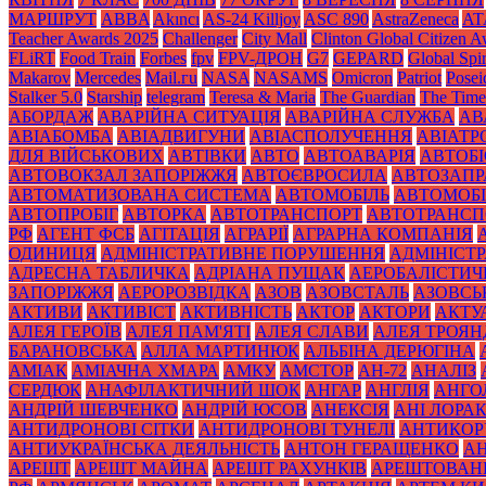
МАРШРУТ
ABBA
Akıncı
AS-24 Killjoy
ASC 890
AstraZeneca
AT
Teacher Awards 2025
Challenger
City Mall
Clinton Global Citizen 
FLiRT
Food Train
Forbes
fpv
FPV-ДРОН
G7
GEPARD
Global Spir
Makarov
Mercedes
Mаil.гu
NASA
NASAMS
Omicron
Patriot
Posei
Stalker 5.0
Starship
telegram
Teresa & Maria
The Guardian
The Time
АБОРДАЖ
АВАРІЙНА СИТУАЦІЯ
АВАРІЙНА СЛУЖБА
АВ
АВІАБОМБА
АВІАДВИГУНИ
АВІАСПОЛУЧЕННЯ
АВІАТ
ДЛЯ ВІЙСЬКОВИХ
АВТІВКИ
АВТО
АВТОАВАРІЯ
АВТОБІ
АВТОВОКЗАЛ ЗАПОРІЖЖЯ
АВТОЄВРОСИЛА
АВТОЗАПР
АВТОМАТИЗОВАНА СИСТЕМА
АВТОМОБІЛЬ
АВТОМОБІ
АВТОПРОБІГ
АВТОРКА
АВТОТРАНСПОРТ
АВТОТРАНСП
РФ
АГЕНТ ФСБ
АГІТАЦІЯ
АГРАРІЇ
АГРАРНА КОМПАНІЯ
ОДИНИЦЯ
АДМІНІСТРАТИВНЕ ПОРУШЕННЯ
АДМІНІСТ
АДРЕСНА ТАБЛИЧКА
АДРІАНА ПУЩАК
АЕРОБАЛІСТИЧ
ЗАПОРІЖЖЯ
АЕРОРОЗВІДКА
АЗОВ
АЗОВСТАЛЬ
АЗОВСЬ
АКТИВИ
АКТИВІСТ
АКТИВНІСТЬ
АКТОР
АКТОРИ
АКТУ
АЛЕЯ ГЕРОЇВ
АЛЕЯ ПАМ'ЯТІ
АЛЕЯ СЛАВИ
АЛЕЯ ТРОЯН
БАРАНОВСЬКА
АЛЛА МАРТИНЮК
АЛЬБІНА ДЕРЮГІНА
АМІАК
АМІАЧНА ХМАРА
АМКУ
АМСТОР
АН-72
АНАЛІЗ
СЕРДЮК
АНАФІЛАКТИЧНИЙ ШОК
АНГАР
АНГЛІЯ
АНГО
АНДРІЙ ШЕВЧЕНКО
АНДРІЙ ЮСОВ
АНЕКСІЯ
АНІ ЛОРА
АНТИДРОНОВІ СІТКИ
АНТИДРОНОВІ ТУНЕЛІ
АНТИКОР
АНТИУКРАЇНСЬКА ДЕЯЛЬНІСТЬ
АНТОН ГЕРАЩЕНКО
А
АРЕШТ
АРЕШТ МАЙНА
АРЕШТ РАХУНКІВ
АРЕШТОВАН