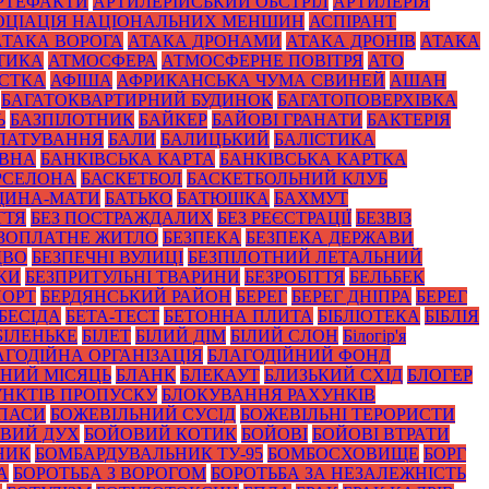
РТЕФАКТИ
АРТИЛЕРІЙСЬКИЙ ОБСТРІЛ
АРТИЛЕРІЯ
ОЦІАЦІЯ НАЦІОНАЛЬНИХ МЕНШИН
АСПІРАНТ
АТАКА ВОРОГА
АТАКА ДРОНАМИ
АТАКА ДРОНІВ
АТАКА
ТИКА
АТМОСФЕРА
АТМОСФЕРНЕ ПОВІТРЯ
АТО
СТКА
АФІША
АФРИКАНСЬКА ЧУМА СВИНЕЙ
АШАН
БАГАТОКВАРТИРНИЙ БУДИНОК
БАГАТОПОВЕРХІВКА
Ь
БАЗПІЛОТНИК
БАЙКЕР
БАЙОВІ ГРАНАТИ
БАКТЕРІЯ
ЛАТУВАННЯ
БАЛИ
БАЛИЦЬКИЙ
БАЛІСТИКА
ОВНА
БАНКІВСЬКА КАРТА
БАНКІВСЬКА КАРТКА
РСЕЛОНА
БАСКЕТБОЛ
БАСКЕТБОЛЬНИЙ КЛУБ
ЩИНА-МАТИ
БАТЬКО
БАТЮШКА
БАХМУТ
ТТЯ
БЕЗ ПОСТРАЖДАЛИХ
БЕЗ РЕЄСТРАЦІЇ
БЕЗВІЗ
ЗОПЛАТНЕ ЖИТЛО
БЕЗПЕКА
БЕЗПЕКА ДЕРЖАВИ
ДВО
БЕЗПЕЧНІ ВУЛИЦІ
БЕЗПІЛОТНИЙ ЛЕТАЛЬНИЙ
КИ
БЕЗПРИТУЛЬНІ ТВАРИНИ
БЕЗРОБІТТЯ
БЕЛЬБЕК
ПОРТ
БЕРДЯНСЬКИЙ РАЙОН
БЕРЕГ
БЕРЕГ ДНІПРА
БЕРЕГ
БЕСІДА
БЕТА-ТЕСТ
БЕТОННА ПЛИТА
БІБЛІОТЕКА
БІБЛІЯ
БІЛЕНЬКЕ
БІЛЕТ
БІЛИЙ ДІМ
БІЛИЙ СЛОН
Білогір'я
АГОДІЙНА ОРГАНІЗАЦІЯ
БЛАГОДІЙНИЙ ФОНД
НИЙ МІСЯЦЬ
БЛАНК
БЛЕКАУТ
БЛИЗЬКИЙ СХІД
БЛОГЕР
НКТІВ ПРОПУСКУ
БЛОКУВАННЯ РАХУНКІВ
ПАСИ
БОЖЕВІЛЬНИЙ СУСІД
БОЖЕВІЛЬНІ ТЕРОРИСТИ
ВИЙ ДУХ
БОЙОВИЙ КОТИК
БОЙОВІ
БОЙОВІ ВТРАТИ
НИК
БОМБАРДУВАЛЬНИК ТУ-95
БОМБОСХОВИЩЕ
БОРГ
А
БОРОТЬБА З ВОРОГОМ
БОРОТЬБА ЗА НЕЗАЛЕЖНІСТЬ