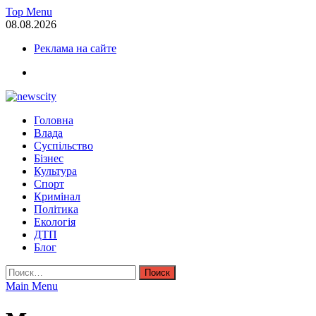
Skip
Top Menu
to
08.08.2026
content
Реклама на сайте
facebook
NewsCity — свежие новости Запорожья сегодня
Головна
Новости Запорожья и Запорожской области сегодня. События За
Влада
Суспільство
Бізнес
Культура
Спорт
Кримінал
Політика
Екологія
ДТП
Блог
Найти:
Main Menu