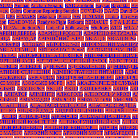
ACMS
Auchan
Auchan Україна
BAD-2 robotic
Baykar
Bayraktar
Bea
Award
Cobra
Common Reporting Standart
COVID-19
DAAD
David Gu
its
GPS
HIMARS
Instagram
iPhone
ISW
IT-АРМІЯ
IT-збій
Jerry He
don
READOVKA
Ready to Fight
Reikartz
RENAULT
S.T.A.L.K.E.
s
The Washington Post
United24
Volkswagen
Windows
WOG
WTA 2
АРІЙНІ ДЕРЕВА
АВАРІЙНІ РОБОТИ
АВАРІЙНО-РЯТУВАЛЬ
РОЩА
АВІАУДАР
АВІАЦІЙНИЙ УДАР
АВІАЦІЯ
АВІАЦІЯ РФ
ОГРАФІЯ
АВТОБУС
АВТОБУС №27
АВТОБУСНИЙ МАРШР
АВНА СТАНЦІЯ
АВТОКАТАСТРОФА
АВТОКОЛІНЧАСТИЙ 
ЛЬ ВАЗ
АВТОМОБІЛЬНА СТОЯНКА
АВТОМОБІЛЬНІ НОМЕ
ОРТНИЙ ЗАСІБ
АВТОТРАНСПОРТНИЙ ЗАСОБ
АВТОТРОЩ
АГРЕСІЯ
АГРЕСОР
АДВОКАТ
АДЕКВАТНІСТЬ
АДМІНБУДІВ
РАТИВНЕ СТЯГНЕННЯ
АДМІНІСТРАТИВНІ ПИТАННЯ
АДМІ
НА РАКЕТА
АЕРОДРОМ
АЕРОДРОМ "АНТОНОВ"
АЕРОДРОМ
КЕ МОРЕ
АЗОВСЬКЕ МОРЕ_
АЗС
АКАДЕМІЧНЕ ВЕСЛУВА
АЛЬНО
АКУШЕРКА
АКЦИЗ
АКЦІЇ
АКЦІЇ БАНКУ
АКЦІЯ
АК
Д
АЛІГАТОР
АЛІМЕНТИ
АЛКОГОЛЬ
АЛКОГОЛЬ У КРОВІ
А
АЛЬЯНС
АМБАСАДОР
АМБРОЗІЯ
АМБУЛАТОРІЯ
АМЕРИКА
АНАЛІТИКА
АНАСТАСІЯ МЄТЄЛЄВА
АНАСТАСІЯ РАДІНА
ЛЕНКО
АНДЖЕЙ ДУДА
АНДРІЙ БОГДАНЕЦЬ
АНДРІЙ ГЕРУ
К
АНЛІЯ
АННА ЖДАН
АНОМАЛІЯ
АНОМАЛЬНА СПЕКА
А
УПЦІЙНИЙ КОМІТЕТ ВР
АНТИКОРУПЦІЙНИЙ СУД
АНТИС
НТОН КОРИНЕВИЧ
АНТОНІВСЬКИЙ МІСТ
АПАТІЯ
АПЕЛЯ
Е МАЙНО
АРКОВИЙ МІСТ
АРКОВИЙ МОСТ
АРМАГЕДОН