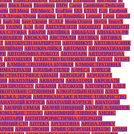
tles
Black Нawk
Bloomberg
BMW
Caesar
Cambridge Dedicated
etta
DJI Mavic
DJI Mavic 3
EcoFlow
EES
ETIAS
F-16
Facebook
il & Alyona Alyona
Kızılelma
La Repubblica
Leopard
Lexus
Lifecell
R
Saab 340
Save Ukraine
SCALP
Skoda Octavia
SkyUp
SpaceX
50
YASNO
А-50
А-95
АБІТУРІЄНТИ
АБОНЕНТ
АБОНЕНТИ
НА СЛУЖБА
АВАРІЯ
АВДІЇВКА
АВІАБАЗА
АВІАБАЗА РФ
АВІАШОУ
АВОКАДО
АВСТРАЛІЯ
АВТІВКА
АВТІВКА
УТ
АВТОБУСНІ МАРШРУТИ
АВТОВИКУП
АВТОВЛАСНИК
ПІДІЙМАЧ
АВТОКРАДІЙКА
АВТОМАТ
АВТОМАТИЗАЦІЯ
РИ
АВТОНОМНА РОБОТА
АВТОПАРК
АВТОПРИГОДА
А
АВТОШЛЯХ
АГЕНСТВО ВІДНОВЛЕННЯ
АГЕНТ
АГЕНТ
ЛЯ
АДМІНІСТРАТИВНА БУДІВЛЯ
АДМІНІСТРАТИВНА
НМАТЕРІАЛИ
АДОЛЬФ ГІТЛЕР
АДРЕСА
АДРЕСИ
 СТРАТЕГІЧНОЇ АВІАЦІЇ
АЕРОПОРТ
АЕРОПОРТ
ННЯ
АКАПУЛЬКО
АКВАРІУМ
АКВАТОРІЯ
АКРОБАТИ
ЦІЯ ПРОТЕСТУ
АЛБАНІЯ
АЛГОКОЛЬ
АЛГОРИТМ
АЛЕЯ
ЛКОГОЛЬНЕ СП'ЯНІННЯ
АЛКОГОЛЬНІ НАПОЇ
АЛЛА
НСЬКА ЗБРОЯ
АМЕРИКАНСЬКЕ ЯДЕРНЕ ТОВАРИСТВО
АНАТОЛІЙ КУРТЄВ
АНАТОЛІЙ КУРТЄВ_
АНАТОЛІЙ
С
АНДРІЙ ЄРМАК
АНДРІЙ ПИШНИЙ
АНДРІЙ ХЛИВНЮК
НОМАЛЬНЕ ТЕПЛО
АНОНІМНИЙ ДЗВІНОК
АНОНС
АНІТАРІЯ
АНТИТЕРОРИСТИЧНА ОПЕРАЦІЯ
ЦІЙНИЙ СУД
АПТЕКА
АРГЕНТИНА
АРЕНА ЦИРКУ
АРМІЯ
АРМІЯ ДРОНІВ
АРМІЯ ОБОРОНИ ІЗРАЇЛЮ
АРМІЯ