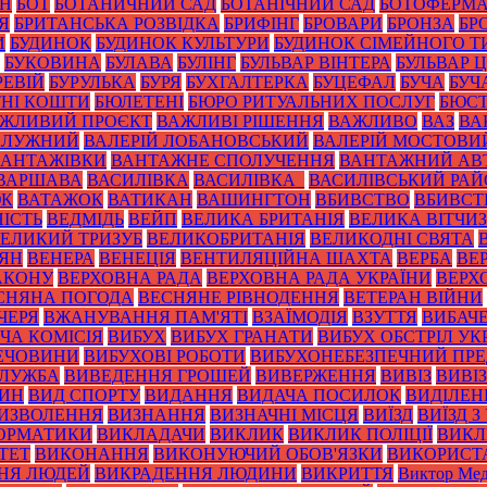
ОН
БОТ
БОТАНИЧНИЙ САД
БОТАНІЧНИЙ САД
БОТОФЕРМ
Я
БРИТАНСЬКА РОЗВІДКА
БРИФІНГ
БРОВАРИ
БРОНЗА
БР
И
БУДИНОК
БУДИНОК КУЛЬТУРИ
БУДИНОК СІМЕЙНОГО Т
БУКОВИНА
БУЛАВА
БУЛІНГ
БУЛЬВАР ВІНТЕРА
БУЛЬВАР 
РЕВІЙ
БУРУЛЬКА
БУРЯ
БУХГАЛТЕРКА
БУЦЕФАЛ
БУЧА
БУЧ
НІ КОШТИ
БЮЛЕТЕНІ
БЮРО РИТУАЛЬНИХ ПОСЛУГ
БЮС
ЖЛИВИЙ ПРОЄКТ
ВАЖЛИВІ РІШЕННЯ
ВАЖЛИВО
ВАЗ
ВА
ЗАЛУЖНИЙ
ВАЛЕРІЙ ЛОБАНОВСЬКИЙ
ВАЛЕРІЙ МОСТОВИ
ВАНТАЖІВКИ
ВАНТАЖНЕ СПОЛУЧЕННЯ
ВАНТАЖНИЙ АВ
ВАРШАВА
ВАСИЛІВКА
ВАСИЛІВКА_
ВАСИЛІВСЬКИЙ РА
ЮК
ВАТАЖОК
ВАТИКАН
ВАШИНГТОН
ВБИВСТВО
ВБИВСТ
ІСТЬ
ВЕДМІДЬ
ВЕЙП
ВЕЛИКА БРИТАНІЯ
ВЕЛИКА ВІТЧИ
ЕЛИКИЙ ТРИЗУБ
ВЕЛИКОБРИТАНІЯ
ВЕЛИКОДНІ СВЯТА
ТЯН
ВЕНЕРА
ВЕНЕЦІЯ
ВЕНТИЛЯЦІЙНА ШАХТА
ВЕРБА
ВЕ
АКОНУ
ВЕРХОВНА РАДА
ВЕРХОВНА РАДА УКРАЇНИ
ВЕРХ
СНЯНА ПОГОДА
ВЕСНЯНЕ РІВНОДЕННЯ
ВЕТЕРАН ВІЙНИ
ЧЕРЯ
ВЖАНУВАННЯ ПАМ'ЯТІ
ВЗАЇМОДІЯ
ВЗУТТЯ
ВИБАЧ
ЧА КОМІСІЯ
ВИБУХ
ВИБУХ ГРАНАТИ
ВИБУХ ОБСТРІЛ УК
РЕЧОВИНИ
ВИБУХОВІ РОБОТИ
ВИБУХОНЕБЕЗПЕЧНИЙ ПР
СЛУЖБА
ВИВЕДЕННЯ ГРОШЕЙ
ВИВЕРЖЕННЯ
ВИВІЗ
ВИВІ
РИН
ВИД СПОРТУ
ВИДАННЯ
ВИДАЧА ПОСИЛОК
ВИДІЛЕН
ИЗВОЛЕННЯ
ВИЗНАННЯ
ВИЗНАЧНІ МІСЦЯ
ВИЇЗД
ВИЇЗД З
ОРМАТИКИ
ВИКЛАДАЧИ
ВИКЛИК
ВИКЛИК ПОЛІЦІЇ
ВИКЛ
ТЕТ
ВИКОНАННЯ
ВИКОНУЮЧИЙ ОБОВ'ЯЗКИ
ВИКОРИСТ
НЯ ЛЮДЕЙ
ВИКРАДЕННЯ ЛЮДИНИ
ВИКРИТТЯ
Виктор Мед