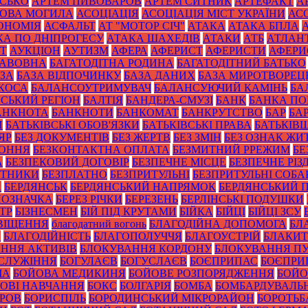
ИСЬКО
АРТЕМ ПИВОВАРОВ
АРТЕМ СИТНИК
АРТЕФАКТ
А
ОВА МОГИЛА
АСОЦІАЦІЯ
АСОЦІАЦІЯ МІСТ УКРАЇНИ
АС
ОНОМІЯ
АСФАЛЬТ
АТ "МОТОР СІЧ"
АТАКА
АТАКА БПЛА
КА ПО ДНІПРОГЕСУ
АТАКА ШАХЕДІВ
АТАКИ
АТБ
АТЛАН
ІТ
АУКЦІОН
АУТИЗМ
АФЕРА
АФЕРИСТ
АФЕРИСТИ
АФЕРИ
БАВОВНА
БАГАТОДІТНА РОДИНА
БАГАТОДІТНИЙ БАТЬКО
ЗА
БАЗА ВІДПОЧИНКУ
БАЗА ДАНИХ
БАЗА МИРОТВОРЕЦ
 КОСА
БАЛАНСОУТРИМУВАЧ
БАЛАНСУЮЧИЙ КАМІНЬ
БА
ЙСЬКИЙ РЕГІОН
БАЛТІЯ
БАНДЕРА-СМУЗІ
БАНК
БАНКА П
АНКНОТА
БАНКНОТИ
БАНКОМАТ
БАНКРУТСТВО
БАР
БА
И
БАТЬКІВСЬКІ ОБОВ'ЯЗКИ
БАТЬКІВСЬКІ ПРАВА
БАТЬКІВ
ЯР
БЕЗ ДОКУМЕНТІВ
БЕЗ ЖЕРТВ
БЕЗ ЗМІН
БЕЗ ОЗНАК ЖИ
КОННЯ
БЕЗКОНТАКТНА ОПЛАТА
БЕЗМИТНИЙ РРЕЖИМ
БЕ
А
БЕЗПЕКОВИЙ ДОГОВІР
БЕЗПЕЧНЕ МІСЦЕ
БЕЗПЕЧНЕ РІЗ
ОТНИКИ
БЕЗПЛАТНО
БЕЗПРИТУЛЬНІ
БЕЗПРИТУЛЬНІ СОБА
А
БЕРДЯНСЬК
БЕРДЯНСЬКИЙ НАПРЯМОК
БЕРДЯНСЬКИЙ 
ПОЗНАЧКА
БЕРЕЗ РІЧКИ
БЕРЕЗЕНЬ
БЕРЛІНСЬКІ ПОДУШКИ
ТР
БІЗНЕСМЕН
БІЙ ПІД КРУТАМИ
БІЙКА
БІЙЦІ
БІЙЦІ ЗСУ
ВІЩЕННЯ
благодатний вогонь
БЛАГОДІЙНА ДОПОМОГА
БЛ
И
БЛАГОДІЙНІСТЬ
БЛАГОПОЛУЧЧЯ
БЛАГОУСТРІЙ
БЛАКИТ
ННЯ АКТИВІВ
БЛОКУВАННЯ КОРДОНУ
БЛОКУВАННЯ ПУ
СЛУЖІННЯ
БОГУЛАЄВ
БОГУСЛАЄВ
БОЄПРИПАС
БОЄПРИ
ЧА
БОЙОВА МЕДИКИНЯ
БОЙОВЕ РОЗПОРЯДЖЕННЯ
БОЙО
ОВІ НАВЧАННЯ
БОКС
БОЛГАРІЯ
БОМБА
БОМБАРДУВАЛЬ
УРОВ
БОРИСПІЛЬ
БОРОДИНСЬКИЙ МІКРОРАЙОН
БОРОТЬБ