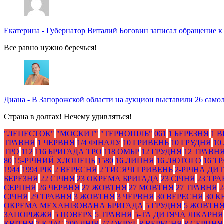
Екатерина
-
Губернатор Виталий Боговин записал обращение к
Все равно нужно беречься!
Диана
-
В Запорожской области на аукцион выставили 26 само
Страна в долгах! Нечему удивляться!
"ЛЕПЕСТОК"
"МОСКИТ"
"ТЕРНОПІЛЬ"
061
1 БЕРЕЗНЯ
1 
ТРАВНЯ
1 ЧЕРВНЯ
1/4 ФІНАЛУ
10 ГРИВЕНЬ
10 ГРУДНЯ
10
ТРО
112
116 БРИГАДА ТРО
118 ОМБР
12 ГРУДНЯ
12 ТРАВН
80
15-РІЧНИЙ ХЛОПЕЦЬ
1580
16 ЛИПНЯ
16 ЛЮТОГО
16 Т
1944
1994 РІК
2 ВЕРЕСНЯ
2 ТИСЯЧІ ГРИВЕНЬ
2-РІЧНА ДИ
БЕРЕЗНЯ
22 СІЧНЯ
23 ОКРЕМА БРИГАДА
23 СІЧНЯ
23 ТР
СЕРПНЯ
26 ЧЕРВНЯ
27 ЖОВТНЯ
27 МОВТНЯ
27 ТРАВНЯ
2
СІЧНЯ
29 ТРАВНЯ
3 ЖОВТНЯ
3 ЧЕРВНЯ
30 ВЕРЕСНЯ
30 К
ОКРЕМА МЕХАНІЗОВАНА БРИГАДА
5 ГРУДНЯ
5 ЖОВТН
ЗАПОРІЖЖЯ
5 ПОВЕРХ
5 ТРАВНЯ
5-ТА ДИТЯЧА ЛІКАРНЯ
КВІТНЯ
7 КЛАС
700 ДНІВ
77 ОКРУГ
8 ВЕРЕСНЯ
8 СЕРПНЯ