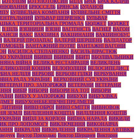
А
БОТУЛІЗМ
БОТУЛОТОКСИН
БПЛА
БРАК
БРАК КАДРІВ
ОНЮВАННЯ
БРЮССЕЛЬ
БРЯНСЬК
БУДАНОВ
ИПУ
БУДІВЕЛЬНА КОМПАНІЯ
БУДІВЕЛЬНЕ СМІТТЯ
ЦЕНТРАЛЬНИЙ
БУЛЬВАР ШЕВЧЕНКА
БУЛЬВАР
АЦЬКА ТЕРИТОРІАЛЬНА ГРОМАДА
БЮДЖЕТ
БЮДЖЕТ
Т
В ЦІЛЬ
В'ЯЗНИЦЯ
В'ЯЗНІ
ВАГІТНІСТЬ
ВАГНЕР
ВАГОН
КАНСІЯ
ВАКС
ВАКЦИНА
ВАКЦИНАЦІЯ
ВАКЦИНОБУС
Й
ВАЛЕРІЙ ПРОЗАПАС
ВАЛЕРІЙ ШЕРШЕНЬ
ВАЛІДАТОР
ТОМОБІЛЬ
ВАНТАЖНИЙ ПОТЯГ
ВАНТАЖНІ ВАГОНИ
ЙОН
ВАСИЛІСА СТЕПАНЕНКО
ВАСИЛЬ ВІРАСТЮК
ВО УКРАЇНЦЯ
ВБИВЦІ
ВБИВЦЯ
ВБИТІ
ВБОЛІВАЛЬНИКИ
ЗНЯНА ВІЙНА
ВЕЛИКА РЕСТАВРАЦІЯ
ВЕЛИКДЕНЬ
ВЕЛИКОДНІЙ КОШИК
ВЕЛОПОЛІЦІЯ
ВЕЛОСИПЕДИСТ
РБНА НЕДІЛЯ
ВЕРБОВЕ
ВЕРБОВІ ГІЛКИ
ВЕРБУВАННЯ
ОВНА РАДА УКРАЇНИ_
ВЕРХОВНИЙ СУД УКРАЇНИ
ВЕТЕРАН ПРО. ЗАПОРІЖЖЯ
ВЕТЕРАНИ
ВЕТЕРАНИ
ЕННЯ
ВИБІР
ВИБОРИ
ВИБОРИ НА ТОТ
ВИБОРИ
РАЇНИ
ВИБУХ У ЗАПОРІЖЖІ
ВИБУХИ
ВИБУХІВКА
ЕДМЕТ
ВИБУХОНЕБЕЗПЕЧНІ ПРЕДМЕТИ
З ДИТИНИ
ВИВІЗ ОБРОЇ
ВИВІЗ СМІТТЯ
ВИВНОВОК
НЯ ЗЕМЛІ
ВИДІЛЕННЯ КОШТІА
ВИДІЛЕННЯ КОШТІВ
 УКРАЇНИ
ВИЇЗД ЗА КОРДОН
ВИЇЗНА НАРАДА
ВИКИДИ
ИК ПРО ДОПОМОГУ
ВИКЛЮЧЕННЯ
ВИКОНАВЧА
АННЯ
ВИКРАДАЧ
ВИКРАДЕННЯ
ВИКРАДЕННЯ АВТІВКИ
ведчук
Виктор Приходько
Виктор Шершнев
Виктория