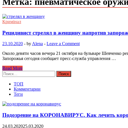
Метка: пневматическое оруж
Кримінал
Рецидивист стрелял в женщину напротив запоро
23.10.2020
-
by
Alena
-
Leave a Comment
Около девяти часов вечера 21 октября на бульваре Шевченко р
Запорожья сегодня сообщает пресс-служба управления …
Read More
Найти:
ТОП
Комментарии
Теги
Подозрение на КОРОНАВИРУС. Как лечить коро
24.03.2020
25.03.2020