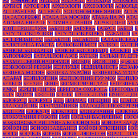
РФ
АРМЯНСЬК
АРОМАТ
АРСЕНАЛ
АРТАКЦІЯ
АРТЕМ К
АРТИСТ
АРТОБ'ЄКТ
АРХЕОЛОГИ
АРХЕОЛОГІЯ
АСКОЛЬД
АСПІРАНТУРА
АСТЕРОЇД
АСТРОНОМІЧНЕ ЯВИЩЕ
АСТР
НА ЗАПОРІЖЖЯ
АТАКА НА МОСКВУ
АТАКА НА РФ
АТА
АТОМНА ЕНЕРГІЯ
АТОМНА СТАНЦІЯ
АТРАКЦІОНИ
АУД
Б'ЮТІ-ПРОЦЕДУРА
БАБИН ЯР
БАБУРКА
БАБУСЯ
БАБЦЯ
БАГАТОПОВЕРХІВКИ
БАГАТОПОВІРХІВКА
БАЖАННЯ
БА
БАЛ ЗРИЗАНТЕМ
БАЛАБИНЕ
БАЛАБИНО
БАЛАБІНСЬКА
БАЛІСТИЧНА РАКЕТА
БАЛКОВИЙ МІСТ
БАЛКОН
БАЛТІ
БАНКІВСЬКІ КАРТКИ
БАНКІВСЬКІ ОПЕРАЦІЇ
БАНКІРИ
Б
ЗАПОРІЖЖЯ
БАТАЛЬЙОН АЗОВ
БАТЬКИ
БАТЬКИ ТА ДІТ
БАХМУТСЬКИЙ НАПРЯМОК
БВИБЦЯ
БВИВСТВО
БДЖОЛ
БЕЗВІЗОВИЙ РЕЖИМ
БЕЗГЛУЗДЯ
БЕЗДІЯЛЬНІСТЬ
БЕЗЗА
БЕЗПЕКА МІСТЯН
БЕЗПЕКА УКРАЇНИ
БЕЗПЕКОВА УГОД
АПАРАТ
БЕЗПІЛОТНИК
БЕЗПІЛОТНИК ГУР МОУ
БЕЗПІЛ
БЕЛЬГІЯ
БЕНЗИН
БЕНІН
БЕОМЕТРИЧНІ ДАНІ
БЕПЕЗПЕК
РІЧКИ
БЕРЕГИ ДНІПРА
БЕРЕГОВА ОХОРОНА
БЕРЕГОВА 
БІДА
БІДОСЯ
БІЖЕНЦІ
БІЗНЕС
БІЗНЕС-ПЛАН
БІЗНЕС-ЦЕН
БІЛОРУСИ
БІЛОРУСЬ
БІЛЬ
БІЛЬМАК
БІТКОЇНИ
БК
БЛАГО
БЛАГОДІЙНИК
БЛАГОДІЙНИКИ
БЛАГОДІЙНІ ПОЖЕРТВ
БЛОГЕРИ
БЛОКАДА
БЛОКПОСТ
БЛОКУВАННЯ
БЛОКУВА
БЛОКУВАННЯ РОБОТИ
БМП
БОГДАН ВАСИЛЕНКО
БОГО
БОЖКОВСЬКА ВИПРАВНА КОЛОНІЯ №16
БОЙОВА ЗАДА
БОЙОВІ ДІЇ
БОЙОВІ ЗАВДАННЯ
БОЙОВІ ЗІТКНЕННЯ
БОЙ
БОРГИ
БОРДЕЛЬ
БОРЕЦЬ
БОРИС ДЖОНСОН
БОРИС ТОД