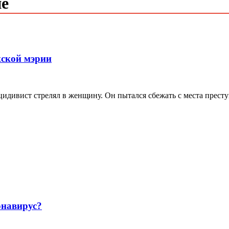
ие
жской мэрии
ецидивист стрелял в женщину. Он пытался сбежать с места прест
навирус?