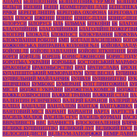
АПАРАТ
БЕЗПІЛОТНИК
БЕЗПІЛОТНИК ГУР МОУ
БЕЗПІЛ
БЕЛЬГІЯ
БЕНЗИН
БЕНІН
БЕОМЕТРИЧНІ ДАНІ
БЕПЕЗПЕК
РІЧКИ
БЕРЕГИ ДНІПРА
БЕРЕГОВА ОХОРОНА
БЕРЕГОВА 
БІДА
БІДОСЯ
БІЖЕНЦІ
БІЗНЕС
БІЗНЕС-ПЛАН
БІЗНЕС-ЦЕН
БІЛОРУСИ
БІЛОРУСЬ
БІЛЬ
БІЛЬМАК
БІТКОЇНИ
БК
БЛАГО
БЛАГОДІЙНИК
БЛАГОДІЙНИКИ
БЛАГОДІЙНІ ПОЖЕРТВ
БЛОГЕРИ
БЛОКАДА
БЛОКПОСТ
БЛОКУВАННЯ
БЛОКУВА
БЛОКУВАННЯ РОБОТИ
БМП
БОГДАН ВАСИЛЕНКО
БОГО
БОЖКОВСЬКА ВИПРАВНА КОЛОНІЯ №16
БОЙОВА ЗАДА
БОЙОВІ ДІЇ
БОЙОВІ ЗАВДАННЯ
БОЙОВІ ЗІТКНЕННЯ
БОЙ
БОРГИ
БОРДЕЛЬ
БОРЕЦЬ
БОРИС ДЖОНСОН
БОРИС ТОД
БОРОТЬБА УКРАЇНИ
БОРОЬББА
БОСТОНСЬКИЙ МАРАФ
БРАКОНЬЄР
БРАКОНЬЄРСТВО
БРАТ
БРАТИСЛАВА
БРЕХН
БУДАПЕШТСЬКИЙ МЕМОРАНДУМ
БУДЕ ВЕСНА
БУДИНК
БУДІВЕЛЬНИЙ МАЙДАНЧИК
БУДІВЛЯ
БУДІВНИЦТВО
БУК
ШЕВЧЕНКО
БУМБОКС
БУМЕРАНГ
БУНТ ПРИГОЖИНА
БУ
МІСТА
БЮДЖЕТ УКРАЇНИ
БЮДЖЕТНА КОМІСІЯ
БЮДЖЕТ
ВАЖКЕ ОЗБРОЄННЯ
ВАЖКИ ТРАВМИ
ВАЖКИЙ СТАН
ВА
ВАЛЕНТИН РЕЗНІЧЕНКО
ВАЛЕРІЙ БАРАНОВ
ВАЛЕРІЙ 
ВАЛІЗА
ВАНДАЛИ
ВАНДАЛІЗМ
ВАНТАЖ
ВАНТАЖІВКА
ВАНТОВИЙ МІСТ
ВАРІАНТ
ВАРІАНТИ
ВАРТА
ВАРТІСТЬ
ВАСИЛЬ МАЛЮК
ВАСИЛЬ СТУС
ВАСИЛЬ ФУРМАН
ВАС
ВВІЧЛИВІСТЬ
ВВС
ВДАЧНІСТЬ
ВДОСКОНАЛЕННЯ
ВДЯЧН
ВЕЛИКЕ БУДІВНИЦТВО
ВЕЛИКИЙ ЛУГ
ВЕЛИКИЙ ПІСТ
В
ВЕЛОСИПЕДИСТИ
ВЕЛЬТУМ-ЗАПОРІЖЖЯ
ВЕМІР ДАВИ