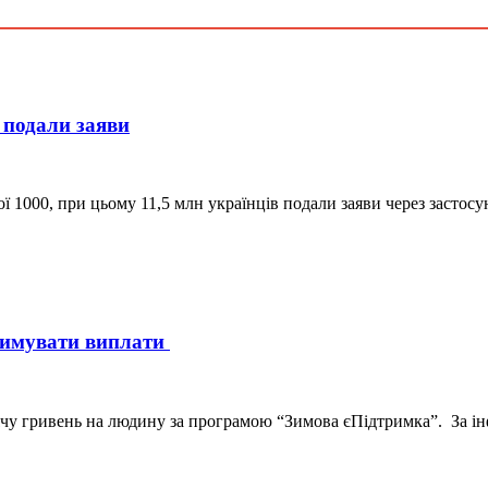
 подали заяви
ї 1000, при цьому 11,5 млн українців подали заяви через застос
тримувати виплати
чу гривень на людину за програмою “Зимова єПідтримка”. За інф