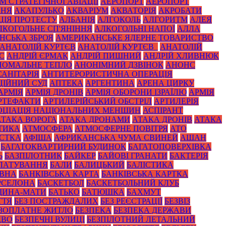
 СТРАТЕГІЧНОЇ АВІАЦІЇ
АЕРОПОРТ
АЕРОПОРТ
ННЯ
АКАПУЛЬКО
АКВАРІУМ
АКВАТОРІЯ
АКРОБАТИ
ЦІЯ ПРОТЕСТУ
АЛБАНІЯ
АЛГОКОЛЬ
АЛГОРИТМ
АЛЕЯ
ЛКОГОЛЬНЕ СП'ЯНІННЯ
АЛКОГОЛЬНІ НАПОЇ
АЛЛА
НСЬКА ЗБРОЯ
АМЕРИКАНСЬКЕ ЯДЕРНЕ ТОВАРИСТВО
АНАТОЛІЙ КУРТЄВ
АНАТОЛІЙ КУРТЄВ_
АНАТОЛІЙ
С
АНДРІЙ ЄРМАК
АНДРІЙ ПИШНИЙ
АНДРІЙ ХЛИВНЮК
НОМАЛЬНЕ ТЕПЛО
АНОНІМНИЙ ДЗВІНОК
АНОНС
АНІТАРІЯ
АНТИТЕРОРИСТИЧНА ОПЕРАЦІЯ
ЦІЙНИЙ СУД
АПТЕКА
АРГЕНТИНА
АРЕНА ЦИРКУ
АРМІЯ
АРМІЯ ДРОНІВ
АРМІЯ ОБОРОНИ ІЗРАЇЛЮ
АРМІЯ
РТЕФАКТИ
АРТИЛЕРІЙСЬКИЙ ОБСТРІЛ
АРТИЛЕРІЯ
ОЦІАЦІЯ НАЦІОНАЛЬНИХ МЕНШИН
АСПІРАНТ
АТАКА ВОРОГА
АТАКА ДРОНАМИ
АТАКА ДРОНІВ
АТАКА
ТИКА
АТМОСФЕРА
АТМОСФЕРНЕ ПОВІТРЯ
АТО
СТКА
АФІША
АФРИКАНСЬКА ЧУМА СВИНЕЙ
АШАН
БАГАТОКВАРТИРНИЙ БУДИНОК
БАГАТОПОВЕРХІВКА
Ь
БАЗПІЛОТНИК
БАЙКЕР
БАЙОВІ ГРАНАТИ
БАКТЕРІЯ
ЛАТУВАННЯ
БАЛИ
БАЛИЦЬКИЙ
БАЛІСТИКА
ОВНА
БАНКІВСЬКА КАРТА
БАНКІВСЬКА КАРТКА
РСЕЛОНА
БАСКЕТБОЛ
БАСКЕТБОЛЬНИЙ КЛУБ
ЩИНА-МАТИ
БАТЬКО
БАТЮШКА
БАХМУТ
ТТЯ
БЕЗ ПОСТРАЖДАЛИХ
БЕЗ РЕЄСТРАЦІЇ
БЕЗВІЗ
ЗОПЛАТНЕ ЖИТЛО
БЕЗПЕКА
БЕЗПЕКА ДЕРЖАВИ
ДВО
БЕЗПЕЧНІ ВУЛИЦІ
БЕЗПІЛОТНИЙ ЛЕТАЛЬНИЙ