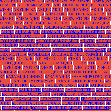
НА РАКЕТА
АЕРОДРОМ
АЕРОДРОМ "АНТОНОВ"
АЕРОДРОМ
КЕ МОРЕ
АЗОВСЬКЕ МОРЕ_
АЗС
АКАДЕМІЧНЕ ВЕСЛУВА
АЛЬНО
АКУШЕРКА
АКЦИЗ
АКЦІЇ
АКЦІЇ БАНКУ
АКЦІЯ
АК
Д
АЛІГАТОР
АЛІМЕНТИ
АЛКОГОЛЬ
АЛКОГОЛЬ У КРОВІ
А
АЛЬЯНС
АМБАСАДОР
АМБРОЗІЯ
АМБУЛАТОРІЯ
АМЕРИКА
АНАЛІТИКА
АНАСТАСІЯ МЄТЄЛЄВА
АНАСТАСІЯ РАДІНА
ЛЕНКО
АНДЖЕЙ ДУДА
АНДРІЙ БОГДАНЕЦЬ
АНДРІЙ ГЕРУ
К
АНЛІЯ
АННА ЖДАН
АНОМАЛІЯ
АНОМАЛЬНА СПЕКА
А
УПЦІЙНИЙ КОМІТЕТ ВР
АНТИКОРУПЦІЙНИЙ СУД
АНТИС
НТОН КОРИНЕВИЧ
АНТОНІВСЬКИЙ МІСТ
АПАТІЯ
АПЕЛЯ
Е МАЙНО
АРКОВИЙ МІСТ
АРКОВИЙ МОСТ
АРМАГЕДОН
ИСЬКО
АРТЕМ ПИВОВАРОВ
АРТЕМ СИТНИК
АРТЕФАКТ
А
ОВА МОГИЛА
АСОЦІАЦІЯ
АСОЦІАЦІЯ МІСТ УКРАЇНИ
АС
ОНОМІЯ
АСФАЛЬТ
АТ "МОТОР СІЧ"
АТАКА
АТАКА БПЛА
КА ПО ДНІПРОГЕСУ
АТАКА ШАХЕДІВ
АТАКИ
АТБ
АТЛАН
ІТ
АУКЦІОН
АУТИЗМ
АФЕРА
АФЕРИСТ
АФЕРИСТИ
АФЕРИ
БАВОВНА
БАГАТОДІТНА РОДИНА
БАГАТОДІТНИЙ БАТЬКО
ЗА
БАЗА ВІДПОЧИНКУ
БАЗА ДАНИХ
БАЗА МИРОТВОРЕЦ
 КОСА
БАЛАНСОУТРИМУВАЧ
БАЛАНСУЮЧИЙ КАМІНЬ
БА
ЙСЬКИЙ РЕГІОН
БАЛТІЯ
БАНДЕРА-СМУЗІ
БАНК
БАНКА П
АНКНОТА
БАНКНОТИ
БАНКОМАТ
БАНКРУТСТВО
БАР
БА
И
БАТЬКІВСЬКІ ОБОВ'ЯЗКИ
БАТЬКІВСЬКІ ПРАВА
БАТЬКІВ
ЯР
БЕЗ ДОКУМЕНТІВ
БЕЗ ЖЕРТВ
БЕЗ ЗМІН
БЕЗ ОЗНАК ЖИ
КОННЯ
БЕЗКОНТАКТНА ОПЛАТА
БЕЗМИТНИЙ РРЕЖИМ
БЕ
А
БЕЗПЕКОВИЙ ДОГОВІР
БЕЗПЕЧНЕ МІСЦЕ
БЕЗПЕЧНЕ РІЗ