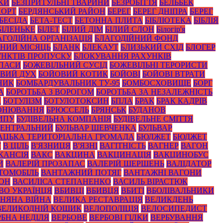
КИ
БЕЗПРИТУЛЬНІ ТВАРИНИ
БЕЗРОБІТТЯ
БЕЛЬБЕК
ПОРТ
БЕРДЯНСЬКИЙ РАЙОН
БЕРЕГ
БЕРЕГ ДНІПРА
БЕРЕГ
БЕСІДА
БЕТА-ТЕСТ
БЕТОННА ПЛИТА
БІБЛІОТЕКА
БІБЛІЯ
БІЛЕНЬКЕ
БІЛЕТ
БІЛИЙ ДІМ
БІЛИЙ СЛОН
Білогір'я
АГОДІЙНА ОРГАНІЗАЦІЯ
БЛАГОДІЙНИЙ ФОНД
НИЙ МІСЯЦЬ
БЛАНК
БЛЕКАУТ
БЛИЗЬКИЙ СХІД
БЛОГЕР
НКТІВ ПРОПУСКУ
БЛОКУВАННЯ РАХУНКІВ
ПАСИ
БОЖЕВІЛЬНИЙ СУСІД
БОЖЕВІЛЬНІ ТЕРОРИСТИ
ВИЙ ДУХ
БОЙОВИЙ КОТИК
БОЙОВІ
БОЙОВІ ВТРАТИ
НИК
БОМБАРДУВАЛЬНИК ТУ-95
БОМБОСХОВИЩЕ
БОРГ
А
БОРОТЬБА З ВОРОГОМ
БОРОТЬБА ЗА НЕЗАЛЕЖНІСТЬ
А
БОТУЛІЗМ
БОТУЛОТОКСИН
БПЛА
БРАК
БРАК КАДРІВ
ОНЮВАННЯ
БРЮССЕЛЬ
БРЯНСЬК
БУДАНОВ
ИПУ
БУДІВЕЛЬНА КОМПАНІЯ
БУДІВЕЛЬНЕ СМІТТЯ
ЦЕНТРАЛЬНИЙ
БУЛЬВАР ШЕВЧЕНКА
БУЛЬВАР
АЦЬКА ТЕРИТОРІАЛЬНА ГРОМАДА
БЮДЖЕТ
БЮДЖЕТ
Т
В ЦІЛЬ
В'ЯЗНИЦЯ
В'ЯЗНІ
ВАГІТНІСТЬ
ВАГНЕР
ВАГОН
КАНСІЯ
ВАКС
ВАКЦИНА
ВАКЦИНАЦІЯ
ВАКЦИНОБУС
Й
ВАЛЕРІЙ ПРОЗАПАС
ВАЛЕРІЙ ШЕРШЕНЬ
ВАЛІДАТОР
ТОМОБІЛЬ
ВАНТАЖНИЙ ПОТЯГ
ВАНТАЖНІ ВАГОНИ
ЙОН
ВАСИЛІСА СТЕПАНЕНКО
ВАСИЛЬ ВІРАСТЮК
ВО УКРАЇНЦЯ
ВБИВЦІ
ВБИВЦЯ
ВБИТІ
ВБОЛІВАЛЬНИКИ
ЗНЯНА ВІЙНА
ВЕЛИКА РЕСТАВРАЦІЯ
ВЕЛИКДЕНЬ
ВЕЛИКОДНІЙ КОШИК
ВЕЛОПОЛІЦІЯ
ВЕЛОСИПЕДИСТ
РБНА НЕДІЛЯ
ВЕРБОВЕ
ВЕРБОВІ ГІЛКИ
ВЕРБУВАННЯ