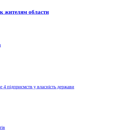
к жителям области
а
е 4 підприємств у власність держави
тів