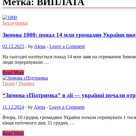
Метка: ВИПЛАТА
Без рубрики
Зимова 1000: понад 14 млн громадян України вже
02.12.2025
-
by
Alena
-
Leave a Comment
На сьогодні налічується понад 14 млн заяв на отримання Зимово
люди перерахували …
Read More
Гроші
/
Україна
“Зимова єПідтримка” в дії — українці почали о
11.12.2024
-
by
Alena
-
Leave a Comment
Вчора, 10 грудня, громадяни України почали отримувати 1 тися
кінця поточного дня, 11 грудня, …
Read More