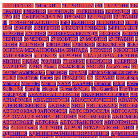
"ЛЕПЕСТОК"
"МОСКИТ"
"ТЕРНОПІЛЬ"
061
1 БЕРЕЗНЯ
1 
ТРАВНЯ
1 ЧЕРВНЯ
1/4 ФІНАЛУ
10 ГРИВЕНЬ
10 ГРУДНЯ
10
ТРО
112
116 БРИГАДА ТРО
118 ОМБР
12 ГРУДНЯ
12 ТРАВН
80
15-РІЧНИЙ ХЛОПЕЦЬ
1580
16 ЛИПНЯ
16 ЛЮТОГО
16 Т
1944
1994 РІК
2 ВЕРЕСНЯ
2 ТИСЯЧІ ГРИВЕНЬ
2-РІЧНА ДИ
БЕРЕЗНЯ
22 СІЧНЯ
23 ОКРЕМА БРИГАДА
23 СІЧНЯ
23 ТР
СЕРПНЯ
26 ЧЕРВНЯ
27 ЖОВТНЯ
27 МОВТНЯ
27 ТРАВНЯ
2
СІЧНЯ
29 ТРАВНЯ
3 ЖОВТНЯ
3 ЧЕРВНЯ
30 ВЕРЕСНЯ
30 К
ОКРЕМА МЕХАНІЗОВАНА БРИГАДА
5 ГРУДНЯ
5 ЖОВТН
ЗАПОРІЖЖЯ
5 ПОВЕРХ
5 ТРАВНЯ
5-ТА ДИТЯЧА ЛІКАРНЯ
КВІТНЯ
7 КЛАС
700 ДНІВ
77 ОКРУГ
8 ВЕРЕСНЯ
8 СЕРПНЯ
МАРШРУТ
ABBA
Akıncı
AS-24 Killjoy
ASC 890
AstraZeneca
AT
Teacher Awards 2025
Challenger
City Mall
Clinton Global Citizen 
FLiRT
Food Train
Forbes
fpv
FPV-ДРОН
G7
GEPARD
Global Spir
Makarov
Mercedes
Mаil.гu
NASA
NASAMS
Omicron
Patriot
Posei
Stalker 5.0
Starship
telegram
Teresa & Maria
The Guardian
The Time
АБОРДАЖ
АВАРІЙНА СИТУАЦІЯ
АВАРІЙНА СЛУЖБА
АВ
АВІАБОМБА
АВІАДВИГУНИ
АВІАСПОЛУЧЕННЯ
АВІАТ
ДЛЯ ВІЙСЬКОВИХ
АВТІВКИ
АВТО
АВТОАВАРІЯ
АВТОБІ
АВТОВОКЗАЛ ЗАПОРІЖЖЯ
АВТОЄВРОСИЛА
АВТОЗАПР
АВТОМАТИЗОВАНА СИСТЕМА
АВТОМОБІЛЬ
АВТОМОБІ
АВТОПРОБІГ
АВТОРКА
АВТОТРАНСПОРТ
АВТОТРАНСП
РФ
АГЕНТ ФСБ
АГІТАЦІЯ
АГРАРІЇ
АГРАРНА КОМПАНІЯ
ОДИНИЦЯ
АДМІНІСТРАТИВНЕ ПОРУШЕННЯ
АДМІНІСТ