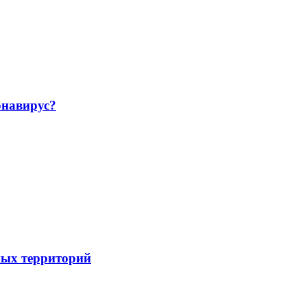
навирус?
ных территорий