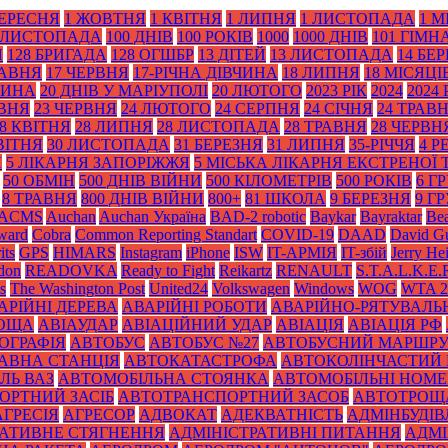
ВЕРЕСНЯ
1 ЖОВТНЯ
1 КВІТНЯ
1 ЛИПНЯ
1 ЛИСТОПАДА
1 М
 ЛИСТОПАДА
100 ДНІВ
100 РОКІВ
1000
1000 ДНІВ
101 ГІМН
Я
128 БРИГАДА
128 ОГШБР
13 ДІТЕЙ
13 ЛИСТОПАДА
14 БЕ
РАВНЯ
17 ЧЕРВНЯ
17-РІЧНА ДІВЧИНА
18 ЛИПНЯ
18 МІСЯЦІ
ТИНА
20 ДНІВ У МАРІУПОЛІ
20 ЛЮТОГО
2023 РІК
2024
2024 
АВНЯ
23 ЧЕРВНЯ
24 ЛЮТОГО
24 СЕРПНЯ
24 СІЧНЯ
24 ТРАВ
8 КВІТНЯ
28 ЛИПНЯ
28 ЛИСТОПАДА
28 ТРАВНЯ
28 ЧЕРВН
ВІТНЯ
30 ЛИСТОПАДА
31 БЕРЕЗНЯ
31 ЛИПНЯ
35-РІЧЧЯ
4 Р
Я
5 ЛІКАРНЯ ЗАПОРІЖЖЯ
5 МІСЬКА ЛІКАРНЯ ЕКСТРЕНОЇ
50 ОБМІН
500 ДНІВ ВІЙНИ
500 КІЛОМЕТРІВ
500 РОКІВ
6 Г
8 ТРАВНЯ
800 ДНІВ ВІЙНИ
800+
81 ШКОЛА
9 БЕРЕЗНЯ
9 Г
ACMS
Auchan
Auchan Україна
BAD-2 robotic
Baykar
Bayraktar
Bea
Award
Cobra
Common Reporting Standart
COVID-19
DAAD
David Gu
its
GPS
HIMARS
Instagram
iPhone
ISW
IT-АРМІЯ
IT-збій
Jerry He
don
READOVKA
Ready to Fight
Reikartz
RENAULT
S.T.A.L.K.E.
s
The Washington Post
United24
Volkswagen
Windows
WOG
WTA 2
АРІЙНІ ДЕРЕВА
АВАРІЙНІ РОБОТИ
АВАРІЙНО-РЯТУВАЛЬ
РОЩА
АВІАУДАР
АВІАЦІЙНИЙ УДАР
АВІАЦІЯ
АВІАЦІЯ РФ
ОГРАФІЯ
АВТОБУС
АВТОБУС №27
АВТОБУСНИЙ МАРШР
АВНА СТАНЦІЯ
АВТОКАТАСТРОФА
АВТОКОЛІНЧАСТИЙ 
ЛЬ ВАЗ
АВТОМОБІЛЬНА СТОЯНКА
АВТОМОБІЛЬНІ НОМЕ
ОРТНИЙ ЗАСІБ
АВТОТРАНСПОРТНИЙ ЗАСОБ
АВТОТРОЩ
АГРЕСІЯ
АГРЕСОР
АДВОКАТ
АДЕКВАТНІСТЬ
АДМІНБУДІВ
РАТИВНЕ СТЯГНЕННЯ
АДМІНІСТРАТИВНІ ПИТАННЯ
АДМІ