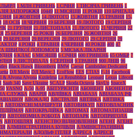
ІЛЬЯРД
1 МЛН ГРИВЕНЬ
1 СІЧНЯ
1 ТИСЯЧА ГРИВЕНЬ
1
АЗІЯ ЗАПОРІЖЖЯ
10449
11 МІСЯЦІВ
11 РОКІВ
110 БРИГАДА
РЕЗНЯ
14 ЖОВТНЯ
14 ЛЮТОГО
15 ЖОВТНЯ
15 ТРАВНЯ
15-
В
18 ОСІБ
18 ЧЕРВНЯ
19 БЕРЕЗНЯ
19 ЛЮТОГО
19 СЕРПНЯ
РІК
21 ГРУДНЯ
21 ЛИСТОПАДА
21 ЛЮТОГО
21 ЧЕРВНЯ
22
НЯ
25 БЕРЕЗНЯ
25 РОКІВ
26 БЕРЕЗНЯ
26 ЖОВТНЯ
26
Я
29 БЕРЕЗНЯ
29 ВЕРЕСНЯ
29 ЛЮТОГО
29 СЕРПНЯ
29
ЕАКТОР
4 РОКИ
4 ТРАВНЯ
4 ЧЕРВНЯ
40 РОКІВ
400
47
 ТА ШВИДКОЇ ДОПОМОГИ
5 МІСЬКА ЛІКАРНЯ
РУДНЯ
6 КЛАС
6 МІСЯЦІВ
6 СІЧНЯ
600 ГРИВЕНЬ
65 ОМБР
7
РУДНЯ
9 ЛИСТОПАДА
9 СЕРПНЯ
9 ТРАВНЯ
900 ДНІВ
96
tles
Black Нawk
Bloomberg
BMW
Caesar
Cambridge Dedicated
etta
DJI Mavic
DJI Mavic 3
EcoFlow
EES
ETIAS
F-16
Facebook
il & Alyona Alyona
Kızılelma
La Repubblica
Leopard
Lexus
Lifecell
R
Saab 340
Save Ukraine
SCALP
Skoda Octavia
SkyUp
SpaceX
50
YASNO
А-50
А-95
АБІТУРІЄНТИ
АБОНЕНТ
АБОНЕНТИ
НА СЛУЖБА
АВАРІЯ
АВДІЇВКА
АВІАБАЗА
АВІАБАЗА РФ
АВІАШОУ
АВОКАДО
АВСТРАЛІЯ
АВТІВКА
АВТІВКА
УТ
АВТОБУСНІ МАРШРУТИ
АВТОВИКУП
АВТОВЛАСНИК
ПІДІЙМАЧ
АВТОКРАДІЙКА
АВТОМАТ
АВТОМАТИЗАЦІЯ
РИ
АВТОНОМНА РОБОТА
АВТОПАРК
АВТОПРИГОДА
А
АВТОШЛЯХ
АГЕНСТВО ВІДНОВЛЕННЯ
АГЕНТ
АГЕНТ
ЛЯ
АДМІНІСТРАТИВНА БУДІВЛЯ
АДМІНІСТРАТИВНА
НМАТЕРІАЛИ
АДОЛЬФ ГІТЛЕР
АДРЕСА
АДРЕСИ