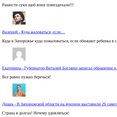
Рашисти суки щоб вони повиздихали!!!
Валений
-
Куда жаловаться, если…
Куда в Запорожье куда пожаловаться, если обижают ребенка в с
Екатерина
-
Губернатор Виталий Боговин записал обращение к
Все равно нужно беречься!
Диана
-
В Запорожской области на аукцион выставили 26 само
Страна в долгах! Нечему удивляться!