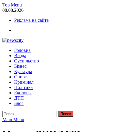
Skip
Top Menu
to
08.08.2026
content
Реклама на сайте
facebook
NewsCity — свежие новости Запорожья сегодня
Головна
Новости Запорожья и Запорожской области сегодня. События За
Влада
Суспільство
Бізнес
Культура
Спорт
Кримінал
Політика
Екологія
ДТП
Блог
Найти:
Main Menu