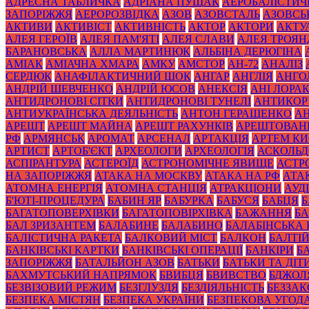
АДРЕСНА ТАБЛИЧКА
АДРІАНА ПУЩАК
АЕРОБАЛІСТИЧ
ЗАПОРІЖЖЯ
АЕРОРОЗВІДКА
АЗОВ
АЗОВСТАЛЬ
АЗОВСЬ
АКТИВИ
АКТИВІСТ
АКТИВНІСТЬ
АКТОР
АКТОРИ
АКТУ
АЛЕЯ ГЕРОЇВ
АЛЕЯ ПАМ'ЯТІ
АЛЕЯ СЛАВИ
АЛЕЯ ТРОЯН
БАРАНОВСЬКА
АЛЛА МАРТИНЮК
АЛЬБІНА ДЕРЮГІНА
АМІАК
АМІАЧНА ХМАРА
АМКУ
АМСТОР
АН-72
АНАЛІЗ
СЕРДЮК
АНАФІЛАКТИЧНИЙ ШОК
АНГАР
АНГЛІЯ
АНГО
АНДРІЙ ШЕВЧЕНКО
АНДРІЙ ЮСОВ
АНЕКСІЯ
АНІ ЛОРА
АНТИДРОНОВІ СІТКИ
АНТИДРОНОВІ ТУНЕЛІ
АНТИКОР
АНТИУКРАЇНСЬКА ДЕЯЛЬНІСТЬ
АНТОН ГЕРАЩЕНКО
А
АРЕШТ
АРЕШТ МАЙНА
АРЕШТ РАХУНКІВ
АРЕШТОВАН
РФ
АРМЯНСЬК
АРОМАТ
АРСЕНАЛ
АРТАКЦІЯ
АРТЕМ К
АРТИСТ
АРТОБ'ЄКТ
АРХЕОЛОГИ
АРХЕОЛОГІЯ
АСКОЛЬД
АСПІРАНТУРА
АСТЕРОЇД
АСТРОНОМІЧНЕ ЯВИЩЕ
АСТР
НА ЗАПОРІЖЖЯ
АТАКА НА МОСКВУ
АТАКА НА РФ
АТА
АТОМНА ЕНЕРГІЯ
АТОМНА СТАНЦІЯ
АТРАКЦІОНИ
АУД
Б'ЮТІ-ПРОЦЕДУРА
БАБИН ЯР
БАБУРКА
БАБУСЯ
БАБЦЯ
БАГАТОПОВЕРХІВКИ
БАГАТОПОВІРХІВКА
БАЖАННЯ
БА
БАЛ ЗРИЗАНТЕМ
БАЛАБИНЕ
БАЛАБИНО
БАЛАБІНСЬКА
БАЛІСТИЧНА РАКЕТА
БАЛКОВИЙ МІСТ
БАЛКОН
БАЛТІ
БАНКІВСЬКІ КАРТКИ
БАНКІВСЬКІ ОПЕРАЦІЇ
БАНКІРИ
Б
ЗАПОРІЖЖЯ
БАТАЛЬЙОН АЗОВ
БАТЬКИ
БАТЬКИ ТА ДІТ
БАХМУТСЬКИЙ НАПРЯМОК
БВИБЦЯ
БВИВСТВО
БДЖОЛ
БЕЗВІЗОВИЙ РЕЖИМ
БЕЗГЛУЗДЯ
БЕЗДІЯЛЬНІСТЬ
БЕЗЗА
БЕЗПЕКА МІСТЯН
БЕЗПЕКА УКРАЇНИ
БЕЗПЕКОВА УГОД