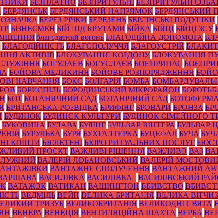
ОТНИКИ
БЕЗПЛАТНО
БЕЗПРИТУЛЬНІ
БЕЗПРИТУЛЬНІ СОБА
А
БЕРДЯНСЬК
БЕРДЯНСЬКИЙ НАПРЯМОК
БЕРДЯНСЬКИЙ 
ПОЗНАЧКА
БЕРЕЗ РІЧКИ
БЕРЕЗЕНЬ
БЕРЛІНСЬКІ ПОДУШКИ
ТР
БІЗНЕСМЕН
БІЙ ПІД КРУТАМИ
БІЙКА
БІЙЦІ
БІЙЦІ ЗСУ
ВІЩЕННЯ
благодатний вогонь
БЛАГОДІЙНА ДОПОМОГА
БЛ
И
БЛАГОДІЙНІСТЬ
БЛАГОПОЛУЧЧЯ
БЛАГОУСТРІЙ
БЛАКИТ
ННЯ АКТИВІВ
БЛОКУВАННЯ КОРДОНУ
БЛОКУВАННЯ ПУ
СЛУЖІННЯ
БОГУЛАЄВ
БОГУСЛАЄВ
БОЄПРИПАС
БОЄПРИ
ЧА
БОЙОВА МЕДИКИНЯ
БОЙОВЕ РОЗПОРЯДЖЕННЯ
БОЙО
ОВІ НАВЧАННЯ
БОКС
БОЛГАРІЯ
БОМБА
БОМБАРДУВАЛЬ
УРОВ
БОРИСПІЛЬ
БОРОДИНСЬКИЙ МІКРОРАЙОН
БОРОТЬБ
ОН
БОТ
БОТАНИЧНИЙ САД
БОТАНІЧНИЙ САД
БОТОФЕРМ
Я
БРИТАНСЬКА РОЗВІДКА
БРИФІНГ
БРОВАРИ
БРОНЗА
БР
И
БУДИНОК
БУДИНОК КУЛЬТУРИ
БУДИНОК СІМЕЙНОГО Т
БУКОВИНА
БУЛАВА
БУЛІНГ
БУЛЬВАР ВІНТЕРА
БУЛЬВАР 
РЕВІЙ
БУРУЛЬКА
БУРЯ
БУХГАЛТЕРКА
БУЦЕФАЛ
БУЧА
БУЧ
НІ КОШТИ
БЮЛЕТЕНІ
БЮРО РИТУАЛЬНИХ ПОСЛУГ
БЮС
ЖЛИВИЙ ПРОЄКТ
ВАЖЛИВІ РІШЕННЯ
ВАЖЛИВО
ВАЗ
ВА
ЗАЛУЖНИЙ
ВАЛЕРІЙ ЛОБАНОВСЬКИЙ
ВАЛЕРІЙ МОСТОВИ
ВАНТАЖІВКИ
ВАНТАЖНЕ СПОЛУЧЕННЯ
ВАНТАЖНИЙ АВ
ВАРШАВА
ВАСИЛІВКА
ВАСИЛІВКА_
ВАСИЛІВСЬКИЙ РА
ЮК
ВАТАЖОК
ВАТИКАН
ВАШИНГТОН
ВБИВСТВО
ВБИВСТ
ІСТЬ
ВЕДМІДЬ
ВЕЙП
ВЕЛИКА БРИТАНІЯ
ВЕЛИКА ВІТЧИ
ЕЛИКИЙ ТРИЗУБ
ВЕЛИКОБРИТАНІЯ
ВЕЛИКОДНІ СВЯТА
ТЯН
ВЕНЕРА
ВЕНЕЦІЯ
ВЕНТИЛЯЦІЙНА ШАХТА
ВЕРБА
ВЕ