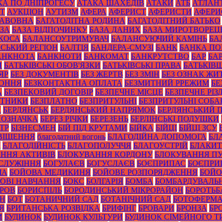
КА ПО ДНІПРОГЕСУ
АТАКА ШАХЕДІВ
АТАКИ
АТБ
АТЛАН
ІТ
АУКЦІОН
АУТИЗМ
АФЕРА
АФЕРИСТ
АФЕРИСТИ
АФЕРИ
БАВОВНА
БАГАТОДІТНА РОДИНА
БАГАТОДІТНИЙ БАТЬКО
ЗА
БАЗА ВІДПОЧИНКУ
БАЗА ДАНИХ
БАЗА МИРОТВОРЕЦ
 КОСА
БАЛАНСОУТРИМУВАЧ
БАЛАНСУЮЧИЙ КАМІНЬ
БА
ЙСЬКИЙ РЕГІОН
БАЛТІЯ
БАНДЕРА-СМУЗІ
БАНК
БАНКА П
АНКНОТА
БАНКНОТИ
БАНКОМАТ
БАНКРУТСТВО
БАР
БА
И
БАТЬКІВСЬКІ ОБОВ'ЯЗКИ
БАТЬКІВСЬКІ ПРАВА
БАТЬКІВ
ЯР
БЕЗ ДОКУМЕНТІВ
БЕЗ ЖЕРТВ
БЕЗ ЗМІН
БЕЗ ОЗНАК ЖИ
КОННЯ
БЕЗКОНТАКТНА ОПЛАТА
БЕЗМИТНИЙ РРЕЖИМ
БЕ
А
БЕЗПЕКОВИЙ ДОГОВІР
БЕЗПЕЧНЕ МІСЦЕ
БЕЗПЕЧНЕ РІЗ
ОТНИКИ
БЕЗПЛАТНО
БЕЗПРИТУЛЬНІ
БЕЗПРИТУЛЬНІ СОБА
А
БЕРДЯНСЬК
БЕРДЯНСЬКИЙ НАПРЯМОК
БЕРДЯНСЬКИЙ 
ПОЗНАЧКА
БЕРЕЗ РІЧКИ
БЕРЕЗЕНЬ
БЕРЛІНСЬКІ ПОДУШКИ
ТР
БІЗНЕСМЕН
БІЙ ПІД КРУТАМИ
БІЙКА
БІЙЦІ
БІЙЦІ ЗСУ
ВІЩЕННЯ
благодатний вогонь
БЛАГОДІЙНА ДОПОМОГА
БЛ
И
БЛАГОДІЙНІСТЬ
БЛАГОПОЛУЧЧЯ
БЛАГОУСТРІЙ
БЛАКИТ
ННЯ АКТИВІВ
БЛОКУВАННЯ КОРДОНУ
БЛОКУВАННЯ ПУ
СЛУЖІННЯ
БОГУЛАЄВ
БОГУСЛАЄВ
БОЄПРИПАС
БОЄПРИ
ЧА
БОЙОВА МЕДИКИНЯ
БОЙОВЕ РОЗПОРЯДЖЕННЯ
БОЙО
ОВІ НАВЧАННЯ
БОКС
БОЛГАРІЯ
БОМБА
БОМБАРДУВАЛЬ
УРОВ
БОРИСПІЛЬ
БОРОДИНСЬКИЙ МІКРОРАЙОН
БОРОТЬБ
ОН
БОТ
БОТАНИЧНИЙ САД
БОТАНІЧНИЙ САД
БОТОФЕРМ
Я
БРИТАНСЬКА РОЗВІДКА
БРИФІНГ
БРОВАРИ
БРОНЗА
БР
И
БУДИНОК
БУДИНОК КУЛЬТУРИ
БУДИНОК СІМЕЙНОГО Т