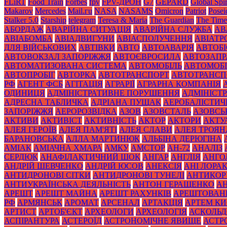
FLiRT
Food Train
Forbes
fpv
FPV-ДРОН
G7
GEPARD
Global Spir
Makarov
Mercedes
Mаil.гu
NASA
NASAMS
Omicron
Patriot
Posei
Stalker 5.0
Starship
telegram
Teresa & Maria
The Guardian
The Time
АБОРДАЖ
АВАРІЙНА СИТУАЦІЯ
АВАРІЙНА СЛУЖБА
АВ
АВІАБОМБА
АВІАДВИГУНИ
АВІАСПОЛУЧЕННЯ
АВІАТ
ДЛЯ ВІЙСЬКОВИХ
АВТІВКИ
АВТО
АВТОАВАРІЯ
АВТОБІ
АВТОВОКЗАЛ ЗАПОРІЖЖЯ
АВТОЄВРОСИЛА
АВТОЗАПР
АВТОМАТИЗОВАНА СИСТЕМА
АВТОМОБІЛЬ
АВТОМОБІ
АВТОПРОБІГ
АВТОРКА
АВТОТРАНСПОРТ
АВТОТРАНСП
РФ
АГЕНТ ФСБ
АГІТАЦІЯ
АГРАРІЇ
АГРАРНА КОМПАНІЯ
ОДИНИЦЯ
АДМІНІСТРАТИВНЕ ПОРУШЕННЯ
АДМІНІСТ
АДРЕСНА ТАБЛИЧКА
АДРІАНА ПУЩАК
АЕРОБАЛІСТИЧ
ЗАПОРІЖЖЯ
АЕРОРОЗВІДКА
АЗОВ
АЗОВСТАЛЬ
АЗОВСЬ
АКТИВИ
АКТИВІСТ
АКТИВНІСТЬ
АКТОР
АКТОРИ
АКТУ
АЛЕЯ ГЕРОЇВ
АЛЕЯ ПАМ'ЯТІ
АЛЕЯ СЛАВИ
АЛЕЯ ТРОЯН
БАРАНОВСЬКА
АЛЛА МАРТИНЮК
АЛЬБІНА ДЕРЮГІНА
АМІАК
АМІАЧНА ХМАРА
АМКУ
АМСТОР
АН-72
АНАЛІЗ
СЕРДЮК
АНАФІЛАКТИЧНИЙ ШОК
АНГАР
АНГЛІЯ
АНГО
АНДРІЙ ШЕВЧЕНКО
АНДРІЙ ЮСОВ
АНЕКСІЯ
АНІ ЛОРА
АНТИДРОНОВІ СІТКИ
АНТИДРОНОВІ ТУНЕЛІ
АНТИКОР
АНТИУКРАЇНСЬКА ДЕЯЛЬНІСТЬ
АНТОН ГЕРАЩЕНКО
А
АРЕШТ
АРЕШТ МАЙНА
АРЕШТ РАХУНКІВ
АРЕШТОВАН
РФ
АРМЯНСЬК
АРОМАТ
АРСЕНАЛ
АРТАКЦІЯ
АРТЕМ К
АРТИСТ
АРТОБ'ЄКТ
АРХЕОЛОГИ
АРХЕОЛОГІЯ
АСКОЛЬД
АСПІРАНТУРА
АСТЕРОЇД
АСТРОНОМІЧНЕ ЯВИЩЕ
АСТР