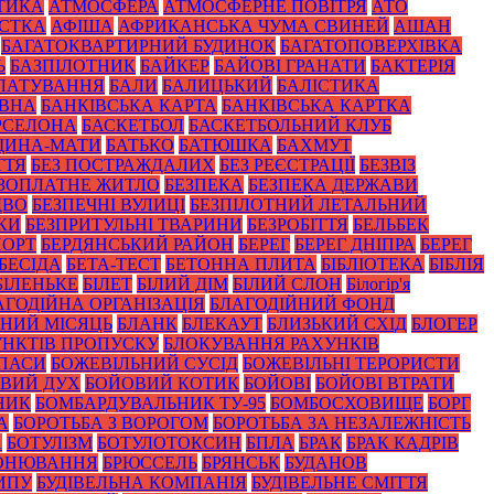
ТИКА
АТМОСФЕРА
АТМОСФЕРНЕ ПОВІТРЯ
АТО
СТКА
АФІША
АФРИКАНСЬКА ЧУМА СВИНЕЙ
АШАН
БАГАТОКВАРТИРНИЙ БУДИНОК
БАГАТОПОВЕРХІВКА
Ь
БАЗПІЛОТНИК
БАЙКЕР
БАЙОВІ ГРАНАТИ
БАКТЕРІЯ
ЛАТУВАННЯ
БАЛИ
БАЛИЦЬКИЙ
БАЛІСТИКА
ОВНА
БАНКІВСЬКА КАРТА
БАНКІВСЬКА КАРТКА
РСЕЛОНА
БАСКЕТБОЛ
БАСКЕТБОЛЬНИЙ КЛУБ
ЩИНА-МАТИ
БАТЬКО
БАТЮШКА
БАХМУТ
ТТЯ
БЕЗ ПОСТРАЖДАЛИХ
БЕЗ РЕЄСТРАЦІЇ
БЕЗВІЗ
ЗОПЛАТНЕ ЖИТЛО
БЕЗПЕКА
БЕЗПЕКА ДЕРЖАВИ
ДВО
БЕЗПЕЧНІ ВУЛИЦІ
БЕЗПІЛОТНИЙ ЛЕТАЛЬНИЙ
КИ
БЕЗПРИТУЛЬНІ ТВАРИНИ
БЕЗРОБІТТЯ
БЕЛЬБЕК
ПОРТ
БЕРДЯНСЬКИЙ РАЙОН
БЕРЕГ
БЕРЕГ ДНІПРА
БЕРЕГ
БЕСІДА
БЕТА-ТЕСТ
БЕТОННА ПЛИТА
БІБЛІОТЕКА
БІБЛІЯ
БІЛЕНЬКЕ
БІЛЕТ
БІЛИЙ ДІМ
БІЛИЙ СЛОН
Білогір'я
АГОДІЙНА ОРГАНІЗАЦІЯ
БЛАГОДІЙНИЙ ФОНД
НИЙ МІСЯЦЬ
БЛАНК
БЛЕКАУТ
БЛИЗЬКИЙ СХІД
БЛОГЕР
НКТІВ ПРОПУСКУ
БЛОКУВАННЯ РАХУНКІВ
ПАСИ
БОЖЕВІЛЬНИЙ СУСІД
БОЖЕВІЛЬНІ ТЕРОРИСТИ
ВИЙ ДУХ
БОЙОВИЙ КОТИК
БОЙОВІ
БОЙОВІ ВТРАТИ
НИК
БОМБАРДУВАЛЬНИК ТУ-95
БОМБОСХОВИЩЕ
БОРГ
А
БОРОТЬБА З ВОРОГОМ
БОРОТЬБА ЗА НЕЗАЛЕЖНІСТЬ
А
БОТУЛІЗМ
БОТУЛОТОКСИН
БПЛА
БРАК
БРАК КАДРІВ
ОНЮВАННЯ
БРЮССЕЛЬ
БРЯНСЬК
БУДАНОВ
ИПУ
БУДІВЕЛЬНА КОМПАНІЯ
БУДІВЕЛЬНЕ СМІТТЯ