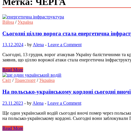
Метка: ЧЕРГА
Війна
/
Україна
Сьогодні ціллю ворога стала енергетична інфрас
13.12.2024
-
by
Alena
-
Leave a Comment
Сьогодні, 13 грудня, ворог атакував Україну балістичними та
заявив, що ціллю ворожої атаки стала енергетична інфраструк
Read More
Світ
/
Транспорт
/
Україна
На польсько-українському кордоні сьогодні вноч
23.11.2023
-
by
Alena
-
Leave a Comment
Ще один український водій сьогодні вночі помер через польсь
на польсько-українському кордоні. Сьогодні вони заблокувал
Read More