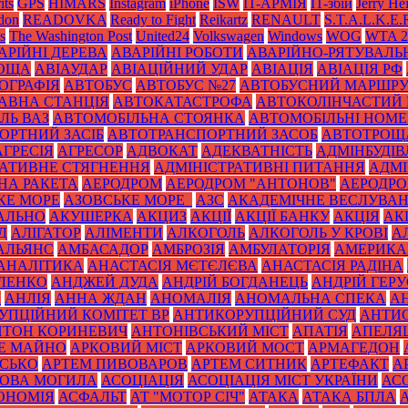
its
GPS
HIMARS
Instagram
iPhone
ISW
IT-АРМІЯ
IT-збій
Jerry He
don
READOVKA
Ready to Fight
Reikartz
RENAULT
S.T.A.L.K.E.
s
The Washington Post
United24
Volkswagen
Windows
WOG
WTA 2
АРІЙНІ ДЕРЕВА
АВАРІЙНІ РОБОТИ
АВАРІЙНО-РЯТУВАЛЬ
РОЩА
АВІАУДАР
АВІАЦІЙНИЙ УДАР
АВІАЦІЯ
АВІАЦІЯ РФ
ОГРАФІЯ
АВТОБУС
АВТОБУС №27
АВТОБУСНИЙ МАРШР
АВНА СТАНЦІЯ
АВТОКАТАСТРОФА
АВТОКОЛІНЧАСТИЙ 
ЛЬ ВАЗ
АВТОМОБІЛЬНА СТОЯНКА
АВТОМОБІЛЬНІ НОМЕ
ОРТНИЙ ЗАСІБ
АВТОТРАНСПОРТНИЙ ЗАСОБ
АВТОТРОЩ
АГРЕСІЯ
АГРЕСОР
АДВОКАТ
АДЕКВАТНІСТЬ
АДМІНБУДІВ
РАТИВНЕ СТЯГНЕННЯ
АДМІНІСТРАТИВНІ ПИТАННЯ
АДМІ
НА РАКЕТА
АЕРОДРОМ
АЕРОДРОМ "АНТОНОВ"
АЕРОДРОМ
КЕ МОРЕ
АЗОВСЬКЕ МОРЕ_
АЗС
АКАДЕМІЧНЕ ВЕСЛУВА
АЛЬНО
АКУШЕРКА
АКЦИЗ
АКЦІЇ
АКЦІЇ БАНКУ
АКЦІЯ
АК
Д
АЛІГАТОР
АЛІМЕНТИ
АЛКОГОЛЬ
АЛКОГОЛЬ У КРОВІ
А
АЛЬЯНС
АМБАСАДОР
АМБРОЗІЯ
АМБУЛАТОРІЯ
АМЕРИКА
АНАЛІТИКА
АНАСТАСІЯ МЄТЄЛЄВА
АНАСТАСІЯ РАДІНА
ЛЕНКО
АНДЖЕЙ ДУДА
АНДРІЙ БОГДАНЕЦЬ
АНДРІЙ ГЕРУ
К
АНЛІЯ
АННА ЖДАН
АНОМАЛІЯ
АНОМАЛЬНА СПЕКА
А
УПЦІЙНИЙ КОМІТЕТ ВР
АНТИКОРУПЦІЙНИЙ СУД
АНТИС
НТОН КОРИНЕВИЧ
АНТОНІВСЬКИЙ МІСТ
АПАТІЯ
АПЕЛЯ
Е МАЙНО
АРКОВИЙ МІСТ
АРКОВИЙ МОСТ
АРМАГЕДОН
ИСЬКО
АРТЕМ ПИВОВАРОВ
АРТЕМ СИТНИК
АРТЕФАКТ
А
ОВА МОГИЛА
АСОЦІАЦІЯ
АСОЦІАЦІЯ МІСТ УКРАЇНИ
АС
ОНОМІЯ
АСФАЛЬТ
АТ "МОТОР СІЧ"
АТАКА
АТАКА БПЛА