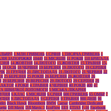
ІЛЬЯРД
1 МЛН ГРИВЕНЬ
1 СІЧНЯ
1 ТИСЯЧА ГРИВЕНЬ
1
АЗІЯ ЗАПОРІЖЖЯ
10449
11 МІСЯЦІВ
11 РОКІВ
110 БРИГАДА
РЕЗНЯ
14 ЖОВТНЯ
14 ЛЮТОГО
15 ЖОВТНЯ
15 ТРАВНЯ
15-
В
18 ОСІБ
18 ЧЕРВНЯ
19 БЕРЕЗНЯ
19 ЛЮТОГО
19 СЕРПНЯ
РІК
21 ГРУДНЯ
21 ЛИСТОПАДА
21 ЛЮТОГО
21 ЧЕРВНЯ
22
НЯ
25 БЕРЕЗНЯ
25 РОКІВ
26 БЕРЕЗНЯ
26 ЖОВТНЯ
26
Я
29 БЕРЕЗНЯ
29 ВЕРЕСНЯ
29 ЛЮТОГО
29 СЕРПНЯ
29
ЕАКТОР
4 РОКИ
4 ТРАВНЯ
4 ЧЕРВНЯ
40 РОКІВ
400
47
 ТА ШВИДКОЇ ДОПОМОГИ
5 МІСЬКА ЛІКАРНЯ
РУДНЯ
6 КЛАС
6 МІСЯЦІВ
6 СІЧНЯ
600 ГРИВЕНЬ
65 ОМБР
7
РУДНЯ
9 ЛИСТОПАДА
9 СЕРПНЯ
9 ТРАВНЯ
900 ДНІВ
96
tles
Black Нawk
Bloomberg
BMW
Caesar
Cambridge Dedicated
etta
DJI Mavic
DJI Mavic 3
EcoFlow
EES
ETIAS
F-16
Facebook