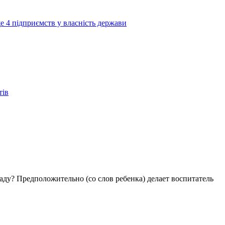
е 4 підприємств у власність держави
тів
аду? Предположительно (со слов ребенка) делает воспитатель