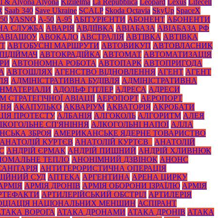
il & Alyona Alyona
Kızılelma
La Repubblica
Leopard
Lexus
Lifecell
R
Saab 340
Save Ukraine
SCALP
Skoda Octavia
SkyUp
SpaceX
50
YASNO
А-50
А-95
АБІТУРІЄНТИ
АБОНЕНТ
АБОНЕНТИ
НА СЛУЖБА
АВАРІЯ
АВДІЇВКА
АВІАБАЗА
АВІАБАЗА РФ
АВІАШОУ
АВОКАДО
АВСТРАЛІЯ
АВТІВКА
АВТІВКА
УТ
АВТОБУСНІ МАРШРУТИ
АВТОВИКУП
АВТОВЛАСНИК
ПІДІЙМАЧ
АВТОКРАДІЙКА
АВТОМАТ
АВТОМАТИЗАЦІЯ
РИ
АВТОНОМНА РОБОТА
АВТОПАРК
АВТОПРИГОДА
А
АВТОШЛЯХ
АГЕНСТВО ВІДНОВЛЕННЯ
АГЕНТ
АГЕНТ
ЛЯ
АДМІНІСТРАТИВНА БУДІВЛЯ
АДМІНІСТРАТИВНА
НМАТЕРІАЛИ
АДОЛЬФ ГІТЛЕР
АДРЕСА
АДРЕСИ
 СТРАТЕГІЧНОЇ АВІАЦІЇ
АЕРОПОРТ
АЕРОПОРТ
ННЯ
АКАПУЛЬКО
АКВАРІУМ
АКВАТОРІЯ
АКРОБАТИ
ЦІЯ ПРОТЕСТУ
АЛБАНІЯ
АЛГОКОЛЬ
АЛГОРИТМ
АЛЕЯ
ЛКОГОЛЬНЕ СП'ЯНІННЯ
АЛКОГОЛЬНІ НАПОЇ
АЛЛА
НСЬКА ЗБРОЯ
АМЕРИКАНСЬКЕ ЯДЕРНЕ ТОВАРИСТВО
АНАТОЛІЙ КУРТЄВ
АНАТОЛІЙ КУРТЄВ_
АНАТОЛІЙ
С
АНДРІЙ ЄРМАК
АНДРІЙ ПИШНИЙ
АНДРІЙ ХЛИВНЮК
НОМАЛЬНЕ ТЕПЛО
АНОНІМНИЙ ДЗВІНОК
АНОНС
АНІТАРІЯ
АНТИТЕРОРИСТИЧНА ОПЕРАЦІЯ
ЦІЙНИЙ СУД
АПТЕКА
АРГЕНТИНА
АРЕНА ЦИРКУ
АРМІЯ
АРМІЯ ДРОНІВ
АРМІЯ ОБОРОНИ ІЗРАЇЛЮ
АРМІЯ
РТЕФАКТИ
АРТИЛЕРІЙСЬКИЙ ОБСТРІЛ
АРТИЛЕРІЯ
ОЦІАЦІЯ НАЦІОНАЛЬНИХ МЕНШИН
АСПІРАНТ
АТАКА ВОРОГА
АТАКА ДРОНАМИ
АТАКА ДРОНІВ
АТАКА