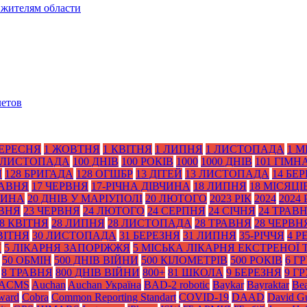
 жителям области
летов
ВЕРЕСНЯ
1 ЖОВТНЯ
1 КВІТНЯ
1 ЛИПНЯ
1 ЛИСТОПАДА
1 М
 ЛИСТОПАДА
100 ДНІВ
100 РОКІВ
1000
1000 ДНІВ
101 ГІМН
Я
128 БРИГАДА
128 ОГШБР
13 ДІТЕЙ
13 ЛИСТОПАДА
14 БЕ
РАВНЯ
17 ЧЕРВНЯ
17-РІЧНА ДІВЧИНА
18 ЛИПНЯ
18 МІСЯЦІ
ТИНА
20 ДНІВ У МАРІУПОЛІ
20 ЛЮТОГО
2023 РІК
2024
2024 
АВНЯ
23 ЧЕРВНЯ
24 ЛЮТОГО
24 СЕРПНЯ
24 СІЧНЯ
24 ТРАВ
8 КВІТНЯ
28 ЛИПНЯ
28 ЛИСТОПАДА
28 ТРАВНЯ
28 ЧЕРВН
ВІТНЯ
30 ЛИСТОПАДА
31 БЕРЕЗНЯ
31 ЛИПНЯ
35-РІЧЧЯ
4 Р
Я
5 ЛІКАРНЯ ЗАПОРІЖЖЯ
5 МІСЬКА ЛІКАРНЯ ЕКСТРЕНОЇ
50 ОБМІН
500 ДНІВ ВІЙНИ
500 КІЛОМЕТРІВ
500 РОКІВ
6 Г
8 ТРАВНЯ
800 ДНІВ ВІЙНИ
800+
81 ШКОЛА
9 БЕРЕЗНЯ
9 Г
ACMS
Auchan
Auchan Україна
BAD-2 robotic
Baykar
Bayraktar
Bea
Award
Cobra
Common Reporting Standart
COVID-19
DAAD
David Gu