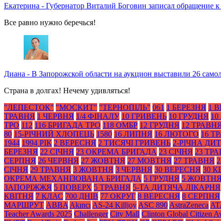
Екатерина
-
Губернатор Виталий Боговин записал обращение к
Все равно нужно беречься!
Диана
-
В Запорожской области на аукцион выставили 26 само
Страна в долгах! Нечему удивляться!
"ЛЕПЕСТОК"
"МОСКИТ"
"ТЕРНОПІЛЬ"
061
1 БЕРЕЗНЯ
1 
ТРАВНЯ
1 ЧЕРВНЯ
1/4 ФІНАЛУ
10 ГРИВЕНЬ
10 ГРУДНЯ
10
ТРО
112
116 БРИГАДА ТРО
118 ОМБР
12 ГРУДНЯ
12 ТРАВН
80
15-РІЧНИЙ ХЛОПЕЦЬ
1580
16 ЛИПНЯ
16 ЛЮТОГО
16 Т
1944
1994 РІК
2 ВЕРЕСНЯ
2 ТИСЯЧІ ГРИВЕНЬ
2-РІЧНА ДИ
БЕРЕЗНЯ
22 СІЧНЯ
23 ОКРЕМА БРИГАДА
23 СІЧНЯ
23 ТР
СЕРПНЯ
26 ЧЕРВНЯ
27 ЖОВТНЯ
27 МОВТНЯ
27 ТРАВНЯ
2
СІЧНЯ
29 ТРАВНЯ
3 ЖОВТНЯ
3 ЧЕРВНЯ
30 ВЕРЕСНЯ
30 К
ОКРЕМА МЕХАНІЗОВАНА БРИГАДА
5 ГРУДНЯ
5 ЖОВТН
ЗАПОРІЖЖЯ
5 ПОВЕРХ
5 ТРАВНЯ
5-ТА ДИТЯЧА ЛІКАРНЯ
КВІТНЯ
7 КЛАС
700 ДНІВ
77 ОКРУГ
8 ВЕРЕСНЯ
8 СЕРПНЯ
МАРШРУТ
ABBA
Akıncı
AS-24 Killjoy
ASC 890
AstraZeneca
AT
Teacher Awards 2025
Challenger
City Mall
Clinton Global Citizen 