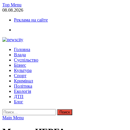
Skip
Top Menu
to
08.08.2026
content
Реклама на сайте
facebook
NewsCity — свежие новости Запорожья сегодня
Головна
Новости Запорожья и Запорожской области сегодня. События За
Влада
Суспільство
Бізнес
Культура
Спорт
Кримінал
Політика
Екологія
ДТП
Блог
Найти:
Main Menu