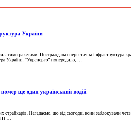
труктура України
 крилатими ракетами. Постраждала енергетична інфраструктура к
тура України. “Укренерго” попередило, …
і помер ще один український водій
ких страйкарів. Нагадаємо, що від сьогодні вони заблокували 
и ПП …