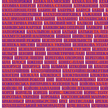
НА ЗАПОРІЖЖЯ
АТАКА НА МОСКВУ
АТАКА НА РФ
АТА
АТОМНА ЕНЕРГІЯ
АТОМНА СТАНЦІЯ
АТРАКЦІОНИ
АУД
Б'ЮТІ-ПРОЦЕДУРА
БАБИН ЯР
БАБУРКА
БАБУСЯ
БАБЦЯ
БАГАТОПОВЕРХІВКИ
БАГАТОПОВІРХІВКА
БАЖАННЯ
БА
БАЛ ЗРИЗАНТЕМ
БАЛАБИНЕ
БАЛАБИНО
БАЛАБІНСЬКА
БАЛІСТИЧНА РАКЕТА
БАЛКОВИЙ МІСТ
БАЛКОН
БАЛТІ
БАНКІВСЬКІ КАРТКИ
БАНКІВСЬКІ ОПЕРАЦІЇ
БАНКІРИ
Б
ЗАПОРІЖЖЯ
БАТАЛЬЙОН АЗОВ
БАТЬКИ
БАТЬКИ ТА ДІТ
БАХМУТСЬКИЙ НАПРЯМОК
БВИБЦЯ
БВИВСТВО
БДЖОЛ
БЕЗВІЗОВИЙ РЕЖИМ
БЕЗГЛУЗДЯ
БЕЗДІЯЛЬНІСТЬ
БЕЗЗА
БЕЗПЕКА МІСТЯН
БЕЗПЕКА УКРАЇНИ
БЕЗПЕКОВА УГОД
АПАРАТ
БЕЗПІЛОТНИК
БЕЗПІЛОТНИК ГУР МОУ
БЕЗПІЛ
БЕЛЬГІЯ
БЕНЗИН
БЕНІН
БЕОМЕТРИЧНІ ДАНІ
БЕПЕЗПЕК
РІЧКИ
БЕРЕГИ ДНІПРА
БЕРЕГОВА ОХОРОНА
БЕРЕГОВА 
БІДА
БІДОСЯ
БІЖЕНЦІ
БІЗНЕС
БІЗНЕС-ПЛАН
БІЗНЕС-ЦЕН
БІЛОРУСИ
БІЛОРУСЬ
БІЛЬ
БІЛЬМАК
БІТКОЇНИ
БК
БЛАГО
БЛАГОДІЙНИК
БЛАГОДІЙНИКИ
БЛАГОДІЙНІ ПОЖЕРТВ
БЛОГЕРИ
БЛОКАДА
БЛОКПОСТ
БЛОКУВАННЯ
БЛОКУВА
БЛОКУВАННЯ РОБОТИ
БМП
БОГДАН ВАСИЛЕНКО
БОГО
БОЖКОВСЬКА ВИПРАВНА КОЛОНІЯ №16
БОЙОВА ЗАДА
БОЙОВІ ДІЇ
БОЙОВІ ЗАВДАННЯ
БОЙОВІ ЗІТКНЕННЯ
БОЙ
БОРГИ
БОРДЕЛЬ
БОРЕЦЬ
БОРИС ДЖОНСОН
БОРИС ТОД
БОРОТЬБА УКРАЇНИ
БОРОЬББА
БОСТОНСЬКИЙ МАРАФ
БРАКОНЬЄР
БРАКОНЬЄРСТВО
БРАТ
БРАТИСЛАВА
БРЕХН
БУДАПЕШТСЬКИЙ МЕМОРАНДУМ
БУДЕ ВЕСНА
БУДИНК