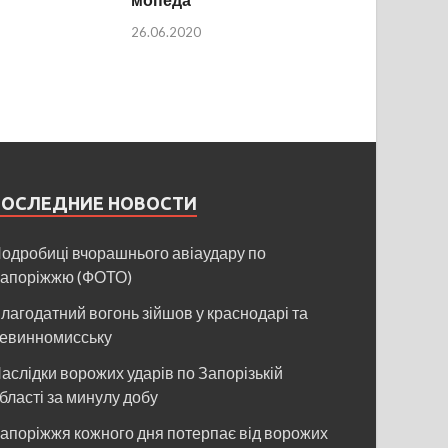
26.06.2020
ПОСЛЕДНИЕ НОВОСТИ
одробиці вчорашнього авіаудару по
апоріжжю (ФОТО)
лагодатний вогонь зійшов у краснодарі та
евинномисську
аслідки ворожих ударів по Запорізькій
бласті за минулу добу
апоріжжя кожного дня потерпає від ворожих