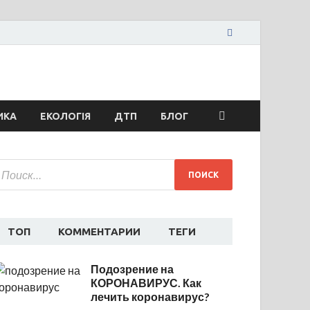
жья сегодня
ти спорта
ИКА
ЕКОЛОГІЯ
ДТП
БЛОГ
ТОП
КОММЕНТАРИИ
ТЕГИ
Подозрение на
КОРОНАВИРУС. Как
лечить коронавирус?