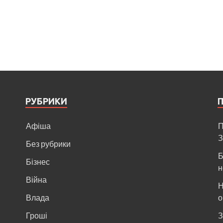
РУБРИКИ
Афіша
П
З
Без рубрики
Б
Бізнес
н
Війна
Н
и
Влада
о
Гроші
З