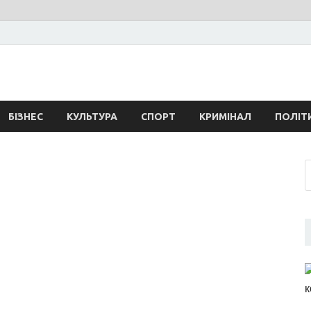
свежие новости Запоро
ласти сегодня. События Запорожья, коррупция, политика, дтп, новос
БІЗНЕС
КУЛЬТУРА
СПОРТ
КРИМІНАЛ
ПОЛІТ