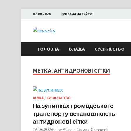
07.08.2026
Реклама на сайте
NewsCity — 
Новости Запорожья и Запорожской об
ГОЛОВНА
ВЛАДА
СУСПІЛЬСТВО
МЕТКА: АНТИДРОНОВІ СІТКИ
ВІЙНА
/
СУСПІЛЬСТВО
На зупинках громадського
транспорту встановлюють
антидронові сітки
16.06.2026
-
by
Alena
-
Leave a Comment