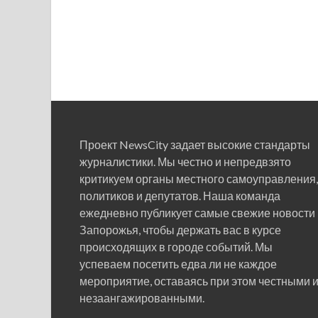
Проект NewsCity задает высокие стандарты
журналистики. Мы честно и непредвзято
критикуем органы местного самоуправления,
политиков и депутатов. Наша команда
ежедневно публикует самые свежие новости
Запорожья, чтобы держать вас в курсе
происходящих в городе событий. Мы
успеваем посетить едва ли не каждое
мероприятие, оставаясь при этом честными 
незаангажированными.