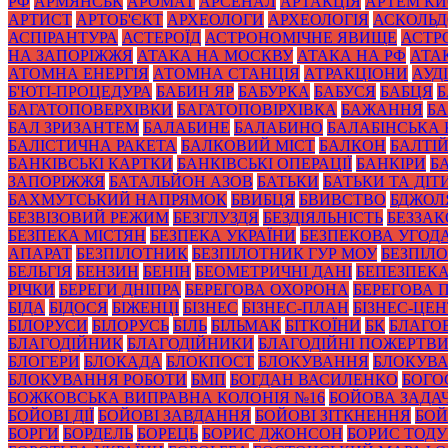
РФ
АРМЯНСЬК
АРОМАТ
АРСЕНАЛ
АРТАКЦІЯ
АРТЕМ К
АРТИСТ
АРТОБ'ЄКТ
АРХЕОЛОГИ
АРХЕОЛОГІЯ
АСКОЛЬД
АСПІРАНТУРА
АСТЕРОЇД
АСТРОНОМІЧНЕ ЯВИЩЕ
АСТР
НА ЗАПОРІЖЖЯ
АТАКА НА МОСКВУ
АТАКА НА РФ
АТА
АТОМНА ЕНЕРГІЯ
АТОМНА СТАНЦІЯ
АТРАКЦІОНИ
АУД
Б'ЮТІ-ПРОЦЕДУРА
БАБИН ЯР
БАБУРКА
БАБУСЯ
БАБЦЯ
БАГАТОПОВЕРХІВКИ
БАГАТОПОВІРХІВКА
БАЖАННЯ
БА
БАЛ ЗРИЗАНТЕМ
БАЛАБИНЕ
БАЛАБИНО
БАЛАБІНСЬКА
БАЛІСТИЧНА РАКЕТА
БАЛКОВИЙ МІСТ
БАЛКОН
БАЛТІ
БАНКІВСЬКІ КАРТКИ
БАНКІВСЬКІ ОПЕРАЦІЇ
БАНКІРИ
Б
ЗАПОРІЖЖЯ
БАТАЛЬЙОН АЗОВ
БАТЬКИ
БАТЬКИ ТА ДІТ
БАХМУТСЬКИЙ НАПРЯМОК
БВИБЦЯ
БВИВСТВО
БДЖОЛ
БЕЗВІЗОВИЙ РЕЖИМ
БЕЗГЛУЗДЯ
БЕЗДІЯЛЬНІСТЬ
БЕЗЗА
БЕЗПЕКА МІСТЯН
БЕЗПЕКА УКРАЇНИ
БЕЗПЕКОВА УГОД
АПАРАТ
БЕЗПІЛОТНИК
БЕЗПІЛОТНИК ГУР МОУ
БЕЗПІЛ
БЕЛЬГІЯ
БЕНЗИН
БЕНІН
БЕОМЕТРИЧНІ ДАНІ
БЕПЕЗПЕК
РІЧКИ
БЕРЕГИ ДНІПРА
БЕРЕГОВА ОХОРОНА
БЕРЕГОВА 
БІДА
БІДОСЯ
БІЖЕНЦІ
БІЗНЕС
БІЗНЕС-ПЛАН
БІЗНЕС-ЦЕН
БІЛОРУСИ
БІЛОРУСЬ
БІЛЬ
БІЛЬМАК
БІТКОЇНИ
БК
БЛАГО
БЛАГОДІЙНИК
БЛАГОДІЙНИКИ
БЛАГОДІЙНІ ПОЖЕРТВ
БЛОГЕРИ
БЛОКАДА
БЛОКПОСТ
БЛОКУВАННЯ
БЛОКУВА
БЛОКУВАННЯ РОБОТИ
БМП
БОГДАН ВАСИЛЕНКО
БОГО
БОЖКОВСЬКА ВИПРАВНА КОЛОНІЯ №16
БОЙОВА ЗАДА
БОЙОВІ ДІЇ
БОЙОВІ ЗАВДАННЯ
БОЙОВІ ЗІТКНЕННЯ
БОЙ
БОРГИ
БОРДЕЛЬ
БОРЕЦЬ
БОРИС ДЖОНСОН
БОРИС ТОД