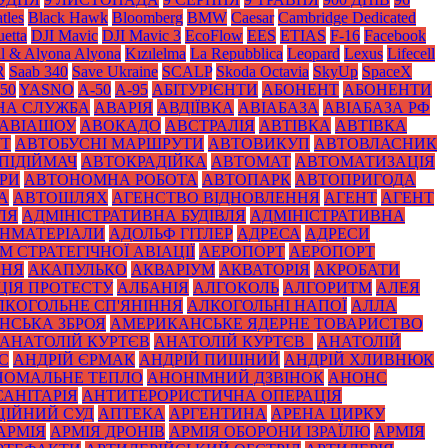
tles
Black Нawk
Bloomberg
BMW
Caesar
Cambridge Dedicated
etta
DJI Mavic
DJI Mavic 3
EcoFlow
EES
ETIAS
F-16
Facebook
il & Alyona Alyona
Kızılelma
La Repubblica
Leopard
Lexus
Lifecell
R
Saab 340
Save Ukraine
SCALP
Skoda Octavia
SkyUp
SpaceX
50
YASNO
А-50
А-95
АБІТУРІЄНТИ
АБОНЕНТ
АБОНЕНТИ
НА СЛУЖБА
АВАРІЯ
АВДІЇВКА
АВІАБАЗА
АВІАБАЗА РФ
АВІАШОУ
АВОКАДО
АВСТРАЛІЯ
АВТІВКА
АВТІВКА
УТ
АВТОБУСНІ МАРШРУТИ
АВТОВИКУП
АВТОВЛАСНИК
ПІДІЙМАЧ
АВТОКРАДІЙКА
АВТОМАТ
АВТОМАТИЗАЦІЯ
РИ
АВТОНОМНА РОБОТА
АВТОПАРК
АВТОПРИГОДА
А
АВТОШЛЯХ
АГЕНСТВО ВІДНОВЛЕННЯ
АГЕНТ
АГЕНТ
ЛЯ
АДМІНІСТРАТИВНА БУДІВЛЯ
АДМІНІСТРАТИВНА
НМАТЕРІАЛИ
АДОЛЬФ ГІТЛЕР
АДРЕСА
АДРЕСИ
 СТРАТЕГІЧНОЇ АВІАЦІЇ
АЕРОПОРТ
АЕРОПОРТ
ННЯ
АКАПУЛЬКО
АКВАРІУМ
АКВАТОРІЯ
АКРОБАТИ
ЦІЯ ПРОТЕСТУ
АЛБАНІЯ
АЛГОКОЛЬ
АЛГОРИТМ
АЛЕЯ
ЛКОГОЛЬНЕ СП'ЯНІННЯ
АЛКОГОЛЬНІ НАПОЇ
АЛЛА
НСЬКА ЗБРОЯ
АМЕРИКАНСЬКЕ ЯДЕРНЕ ТОВАРИСТВО
АНАТОЛІЙ КУРТЄВ
АНАТОЛІЙ КУРТЄВ_
АНАТОЛІЙ
С
АНДРІЙ ЄРМАК
АНДРІЙ ПИШНИЙ
АНДРІЙ ХЛИВНЮК
НОМАЛЬНЕ ТЕПЛО
АНОНІМНИЙ ДЗВІНОК
АНОНС
АНІТАРІЯ
АНТИТЕРОРИСТИЧНА ОПЕРАЦІЯ
ЦІЙНИЙ СУД
АПТЕКА
АРГЕНТИНА
АРЕНА ЦИРКУ
АРМІЯ
АРМІЯ ДРОНІВ
АРМІЯ ОБОРОНИ ІЗРАЇЛЮ
АРМІЯ