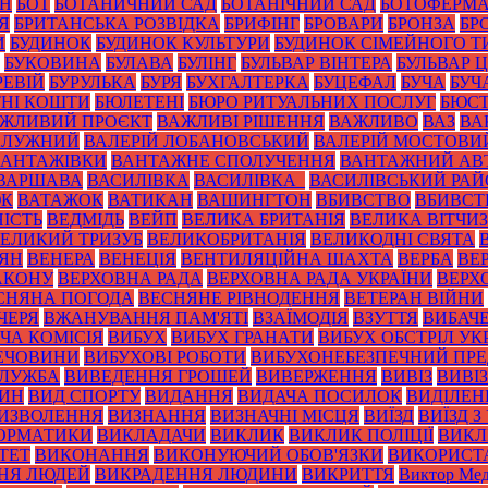
ОН
БОТ
БОТАНИЧНИЙ САД
БОТАНІЧНИЙ САД
БОТОФЕРМ
Я
БРИТАНСЬКА РОЗВІДКА
БРИФІНГ
БРОВАРИ
БРОНЗА
БР
И
БУДИНОК
БУДИНОК КУЛЬТУРИ
БУДИНОК СІМЕЙНОГО Т
БУКОВИНА
БУЛАВА
БУЛІНГ
БУЛЬВАР ВІНТЕРА
БУЛЬВАР 
РЕВІЙ
БУРУЛЬКА
БУРЯ
БУХГАЛТЕРКА
БУЦЕФАЛ
БУЧА
БУЧ
НІ КОШТИ
БЮЛЕТЕНІ
БЮРО РИТУАЛЬНИХ ПОСЛУГ
БЮС
ЖЛИВИЙ ПРОЄКТ
ВАЖЛИВІ РІШЕННЯ
ВАЖЛИВО
ВАЗ
ВА
ЗАЛУЖНИЙ
ВАЛЕРІЙ ЛОБАНОВСЬКИЙ
ВАЛЕРІЙ МОСТОВИ
ВАНТАЖІВКИ
ВАНТАЖНЕ СПОЛУЧЕННЯ
ВАНТАЖНИЙ АВ
ВАРШАВА
ВАСИЛІВКА
ВАСИЛІВКА_
ВАСИЛІВСЬКИЙ РА
ЮК
ВАТАЖОК
ВАТИКАН
ВАШИНГТОН
ВБИВСТВО
ВБИВСТ
ІСТЬ
ВЕДМІДЬ
ВЕЙП
ВЕЛИКА БРИТАНІЯ
ВЕЛИКА ВІТЧИ
ЕЛИКИЙ ТРИЗУБ
ВЕЛИКОБРИТАНІЯ
ВЕЛИКОДНІ СВЯТА
ТЯН
ВЕНЕРА
ВЕНЕЦІЯ
ВЕНТИЛЯЦІЙНА ШАХТА
ВЕРБА
ВЕ
АКОНУ
ВЕРХОВНА РАДА
ВЕРХОВНА РАДА УКРАЇНИ
ВЕРХ
СНЯНА ПОГОДА
ВЕСНЯНЕ РІВНОДЕННЯ
ВЕТЕРАН ВІЙНИ
ЧЕРЯ
ВЖАНУВАННЯ ПАМ'ЯТІ
ВЗАЇМОДІЯ
ВЗУТТЯ
ВИБАЧ
ЧА КОМІСІЯ
ВИБУХ
ВИБУХ ГРАНАТИ
ВИБУХ ОБСТРІЛ УК
РЕЧОВИНИ
ВИБУХОВІ РОБОТИ
ВИБУХОНЕБЕЗПЕЧНИЙ ПР
СЛУЖБА
ВИВЕДЕННЯ ГРОШЕЙ
ВИВЕРЖЕННЯ
ВИВІЗ
ВИВІ
РИН
ВИД СПОРТУ
ВИДАННЯ
ВИДАЧА ПОСИЛОК
ВИДІЛЕН
ИЗВОЛЕННЯ
ВИЗНАННЯ
ВИЗНАЧНІ МІСЦЯ
ВИЇЗД
ВИЇЗД З
ОРМАТИКИ
ВИКЛАДАЧИ
ВИКЛИК
ВИКЛИК ПОЛІЦІЇ
ВИКЛ
ТЕТ
ВИКОНАННЯ
ВИКОНУЮЧИЙ ОБОВ'ЯЗКИ
ВИКОРИСТ
НЯ ЛЮДЕЙ
ВИКРАДЕННЯ ЛЮДИНИ
ВИКРИТТЯ
Виктор Мед