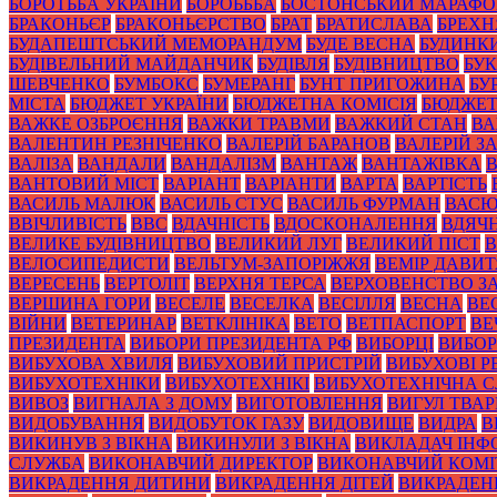
БОРОТЬБА УКРАЇНИ
БОРОЬББА
БОСТОНСЬКИЙ МАРАФ
БРАКОНЬЄР
БРАКОНЬЄРСТВО
БРАТ
БРАТИСЛАВА
БРЕХН
БУДАПЕШТСЬКИЙ МЕМОРАНДУМ
БУДЕ ВЕСНА
БУДИНК
БУДІВЕЛЬНИЙ МАЙДАНЧИК
БУДІВЛЯ
БУДІВНИЦТВО
БУК
ШЕВЧЕНКО
БУМБОКС
БУМЕРАНГ
БУНТ ПРИГОЖИНА
БУ
МІСТА
БЮДЖЕТ УКРАЇНИ
БЮДЖЕТНА КОМІСІЯ
БЮДЖЕТ
ВАЖКЕ ОЗБРОЄННЯ
ВАЖКИ ТРАВМИ
ВАЖКИЙ СТАН
ВА
ВАЛЕНТИН РЕЗНІЧЕНКО
ВАЛЕРІЙ БАРАНОВ
ВАЛЕРІЙ 
ВАЛІЗА
ВАНДАЛИ
ВАНДАЛІЗМ
ВАНТАЖ
ВАНТАЖІВКА
ВАНТОВИЙ МІСТ
ВАРІАНТ
ВАРІАНТИ
ВАРТА
ВАРТІСТЬ
ВАСИЛЬ МАЛЮК
ВАСИЛЬ СТУС
ВАСИЛЬ ФУРМАН
ВАС
ВВІЧЛИВІСТЬ
ВВС
ВДАЧНІСТЬ
ВДОСКОНАЛЕННЯ
ВДЯЧН
ВЕЛИКЕ БУДІВНИЦТВО
ВЕЛИКИЙ ЛУГ
ВЕЛИКИЙ ПІСТ
В
ВЕЛОСИПЕДИСТИ
ВЕЛЬТУМ-ЗАПОРІЖЖЯ
ВЕМІР ДАВИ
ВЕРЕСЕНЬ
ВЕРТОЛІТ
ВЕРХНЯ ТЕРСА
ВЕРХОВЕНСТВО З
ВЕРШИНА ГОРИ
ВЕСЕЛЕ
ВЕСЕЛКА
ВЕСІЛЛЯ
ВЕСНА
ВЕ
ВІЙНИ
ВЕТЕРИНАР
ВЕТКЛІНІКА
ВЕТО
ВЕТПАСПОРТ
ВЕ
ПРЕЗИДЕНТА
ВИБОРИ ПРЕЗИДЕНТА РФ
ВИБОРЦІ
ВИБОР
ВИБУХОВА ХВИЛЯ
ВИБУХОВИЙ ПРИСТРІЙ
ВИБУХОВІ 
ВИБУХОТЕХНІКИ
ВИБУХОТЕХНІКІ
ВИБУХОТЕХНІЧНА 
ВИВОЗ
ВИГНАЛА З ДОМУ
ВИГОТОВЛЕННЯ
ВИГУЛ ТВА
ВИДОБУВАННЯ
ВИДОБУТОК ГАЗУ
ВИДОВИЩЕ
ВИДРА
В
ВИКИНУВ З ВІКНА
ВИКИНУЛИ З ВІКНА
ВИКЛАДАЧ ІНФ
СЛУЖБА
ВИКОНАВЧИЙ ДИРЕКТОР
ВИКОНАВЧИЙ КОМІ
ВИКРАДЕННЯ ДИТИНИ
ВИКРАДЕННЯ ДІТЕЙ
ВИКРАДЕН