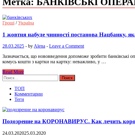
Метка: БАНКІВСЬКІ ОПЕРА
Гроші
/
Україна
1 жовтня набуде чинності постанова Нацбанку, яка
28.03.2025
-
by
Alena
-
Leave a Comment
Зазначається, що нововведення допоможе зробити банківські оп
комусь кошти з картки на картку: неважливо, у …
Read More
Найти:
ТОП
Комментарии
Теги
Подозрение на КОРОНАВИРУС. Как лечить коро
24.03.2020
25.03.2020