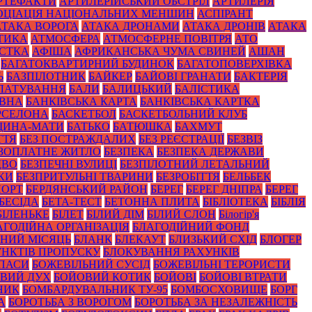
РТЕФАКТИ
АРТИЛЕРІЙСЬКИЙ ОБСТРІЛ
АРТИЛЕРІЯ
ОЦІАЦІЯ НАЦІОНАЛЬНИХ МЕНШИН
АСПІРАНТ
АТАКА ВОРОГА
АТАКА ДРОНАМИ
АТАКА ДРОНІВ
АТАКА
ТИКА
АТМОСФЕРА
АТМОСФЕРНЕ ПОВІТРЯ
АТО
СТКА
АФІША
АФРИКАНСЬКА ЧУМА СВИНЕЙ
АШАН
БАГАТОКВАРТИРНИЙ БУДИНОК
БАГАТОПОВЕРХІВКА
Ь
БАЗПІЛОТНИК
БАЙКЕР
БАЙОВІ ГРАНАТИ
БАКТЕРІЯ
ЛАТУВАННЯ
БАЛИ
БАЛИЦЬКИЙ
БАЛІСТИКА
ОВНА
БАНКІВСЬКА КАРТА
БАНКІВСЬКА КАРТКА
РСЕЛОНА
БАСКЕТБОЛ
БАСКЕТБОЛЬНИЙ КЛУБ
ЩИНА-МАТИ
БАТЬКО
БАТЮШКА
БАХМУТ
ТТЯ
БЕЗ ПОСТРАЖДАЛИХ
БЕЗ РЕЄСТРАЦІЇ
БЕЗВІЗ
ЗОПЛАТНЕ ЖИТЛО
БЕЗПЕКА
БЕЗПЕКА ДЕРЖАВИ
ДВО
БЕЗПЕЧНІ ВУЛИЦІ
БЕЗПІЛОТНИЙ ЛЕТАЛЬНИЙ
КИ
БЕЗПРИТУЛЬНІ ТВАРИНИ
БЕЗРОБІТТЯ
БЕЛЬБЕК
ПОРТ
БЕРДЯНСЬКИЙ РАЙОН
БЕРЕГ
БЕРЕГ ДНІПРА
БЕРЕГ
БЕСІДА
БЕТА-ТЕСТ
БЕТОННА ПЛИТА
БІБЛІОТЕКА
БІБЛІЯ
БІЛЕНЬКЕ
БІЛЕТ
БІЛИЙ ДІМ
БІЛИЙ СЛОН
Білогір'я
АГОДІЙНА ОРГАНІЗАЦІЯ
БЛАГОДІЙНИЙ ФОНД
НИЙ МІСЯЦЬ
БЛАНК
БЛЕКАУТ
БЛИЗЬКИЙ СХІД
БЛОГЕР
НКТІВ ПРОПУСКУ
БЛОКУВАННЯ РАХУНКІВ
ПАСИ
БОЖЕВІЛЬНИЙ СУСІД
БОЖЕВІЛЬНІ ТЕРОРИСТИ
ВИЙ ДУХ
БОЙОВИЙ КОТИК
БОЙОВІ
БОЙОВІ ВТРАТИ
НИК
БОМБАРДУВАЛЬНИК ТУ-95
БОМБОСХОВИЩЕ
БОРГ
А
БОРОТЬБА З ВОРОГОМ
БОРОТЬБА ЗА НЕЗАЛЕЖНІСТЬ