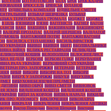
А
БОТУЛІЗМ
БОТУЛОТОКСИН
БПЛА
БРАК
БРАК КАДРІВ
ОНЮВАННЯ
БРЮССЕЛЬ
БРЯНСЬК
БУДАНОВ
ИПУ
БУДІВЕЛЬНА КОМПАНІЯ
БУДІВЕЛЬНЕ СМІТТЯ
ЦЕНТРАЛЬНИЙ
БУЛЬВАР ШЕВЧЕНКА
БУЛЬВАР
АЦЬКА ТЕРИТОРІАЛЬНА ГРОМАДА
БЮДЖЕТ
БЮДЖЕТ
Т
В ЦІЛЬ
В'ЯЗНИЦЯ
В'ЯЗНІ
ВАГІТНІСТЬ
ВАГНЕР
ВАГОН
КАНСІЯ
ВАКС
ВАКЦИНА
ВАКЦИНАЦІЯ
ВАКЦИНОБУС
Й
ВАЛЕРІЙ ПРОЗАПАС
ВАЛЕРІЙ ШЕРШЕНЬ
ВАЛІДАТОР
ТОМОБІЛЬ
ВАНТАЖНИЙ ПОТЯГ
ВАНТАЖНІ ВАГОНИ
ЙОН
ВАСИЛІСА СТЕПАНЕНКО
ВАСИЛЬ ВІРАСТЮК
ВО УКРАЇНЦЯ
ВБИВЦІ
ВБИВЦЯ
ВБИТІ
ВБОЛІВАЛЬНИКИ
ЗНЯНА ВІЙНА
ВЕЛИКА РЕСТАВРАЦІЯ
ВЕЛИКДЕНЬ
ВЕЛИКОДНІЙ КОШИК
ВЕЛОПОЛІЦІЯ
ВЕЛОСИПЕДИСТ
РБНА НЕДІЛЯ
ВЕРБОВЕ
ВЕРБОВІ ГІЛКИ
ВЕРБУВАННЯ
ОВНА РАДА УКРАЇНИ_
ВЕРХОВНИЙ СУД УКРАЇНИ
ВЕТЕРАН ПРО. ЗАПОРІЖЖЯ
ВЕТЕРАНИ
ВЕТЕРАНИ
ЕННЯ
ВИБІР
ВИБОРИ
ВИБОРИ НА ТОТ
ВИБОРИ
РАЇНИ
ВИБУХ У ЗАПОРІЖЖІ
ВИБУХИ
ВИБУХІВКА
ЕДМЕТ
ВИБУХОНЕБЕЗПЕЧНІ ПРЕДМЕТИ
З ДИТИНИ
ВИВІЗ ОБРОЇ
ВИВІЗ СМІТТЯ
ВИВНОВОК
НЯ ЗЕМЛІ
ВИДІЛЕННЯ КОШТІА
ВИДІЛЕННЯ КОШТІВ
 УКРАЇНИ
ВИЇЗД ЗА КОРДОН
ВИЇЗНА НАРАДА
ВИКИДИ
ИК ПРО ДОПОМОГУ
ВИКЛЮЧЕННЯ
ВИКОНАВЧА
АННЯ
ВИКРАДАЧ
ВИКРАДЕННЯ
ВИКРАДЕННЯ АВТІВКИ
ведчук
Виктор Приходько
Виктор Шершнев
Виктория