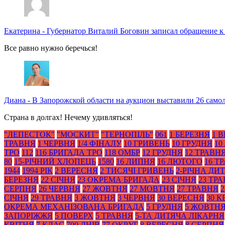
Екатерина
-
Губернатор Виталий Боговин записал обращение к
Все равно нужно беречься!
Диана
-
В Запорожской области на аукцион выставили 26 само
Страна в долгах! Нечему удивляться!
"ЛЕПЕСТОК"
"МОСКИТ"
"ТЕРНОПІЛЬ"
061
1 БЕРЕЗНЯ
1 
ТРАВНЯ
1 ЧЕРВНЯ
1/4 ФІНАЛУ
10 ГРИВЕНЬ
10 ГРУДНЯ
10
ТРО
112
116 БРИГАДА ТРО
118 ОМБР
12 ГРУДНЯ
12 ТРАВН
80
15-РІЧНИЙ ХЛОПЕЦЬ
1580
16 ЛИПНЯ
16 ЛЮТОГО
16 Т
1944
1994 РІК
2 ВЕРЕСНЯ
2 ТИСЯЧІ ГРИВЕНЬ
2-РІЧНА ДИ
БЕРЕЗНЯ
22 СІЧНЯ
23 ОКРЕМА БРИГАДА
23 СІЧНЯ
23 ТР
СЕРПНЯ
26 ЧЕРВНЯ
27 ЖОВТНЯ
27 МОВТНЯ
27 ТРАВНЯ
2
СІЧНЯ
29 ТРАВНЯ
3 ЖОВТНЯ
3 ЧЕРВНЯ
30 ВЕРЕСНЯ
30 К
ОКРЕМА МЕХАНІЗОВАНА БРИГАДА
5 ГРУДНЯ
5 ЖОВТН
ЗАПОРІЖЖЯ
5 ПОВЕРХ
5 ТРАВНЯ
5-ТА ДИТЯЧА ЛІКАРНЯ
КВІТНЯ
7 КЛАС
700 ДНІВ
77 ОКРУГ
8 ВЕРЕСНЯ
8 СЕРПНЯ