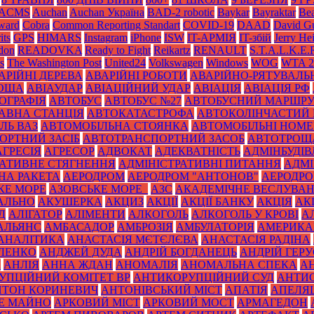
ACMS
Auchan
Auchan Україна
BAD-2 robotic
Baykar
Bayraktar
Bea
Award
Cobra
Common Reporting Standart
COVID-19
DAAD
David Gu
its
GPS
HIMARS
Instagram
iPhone
ISW
IT-АРМІЯ
IT-збій
Jerry He
don
READOVKA
Ready to Fight
Reikartz
RENAULT
S.T.A.L.K.E.
s
The Washington Post
United24
Volkswagen
Windows
WOG
WTA 2
АРІЙНІ ДЕРЕВА
АВАРІЙНІ РОБОТИ
АВАРІЙНО-РЯТУВАЛЬ
РОЩА
АВІАУДАР
АВІАЦІЙНИЙ УДАР
АВІАЦІЯ
АВІАЦІЯ РФ
ОГРАФІЯ
АВТОБУС
АВТОБУС №27
АВТОБУСНИЙ МАРШР
АВНА СТАНЦІЯ
АВТОКАТАСТРОФА
АВТОКОЛІНЧАСТИЙ 
ЛЬ ВАЗ
АВТОМОБІЛЬНА СТОЯНКА
АВТОМОБІЛЬНІ НОМЕ
ОРТНИЙ ЗАСІБ
АВТОТРАНСПОРТНИЙ ЗАСОБ
АВТОТРОЩ
АГРЕСІЯ
АГРЕСОР
АДВОКАТ
АДЕКВАТНІСТЬ
АДМІНБУДІВ
РАТИВНЕ СТЯГНЕННЯ
АДМІНІСТРАТИВНІ ПИТАННЯ
АДМІ
НА РАКЕТА
АЕРОДРОМ
АЕРОДРОМ "АНТОНОВ"
АЕРОДРОМ
КЕ МОРЕ
АЗОВСЬКЕ МОРЕ_
АЗС
АКАДЕМІЧНЕ ВЕСЛУВА
АЛЬНО
АКУШЕРКА
АКЦИЗ
АКЦІЇ
АКЦІЇ БАНКУ
АКЦІЯ
АК
Д
АЛІГАТОР
АЛІМЕНТИ
АЛКОГОЛЬ
АЛКОГОЛЬ У КРОВІ
А
АЛЬЯНС
АМБАСАДОР
АМБРОЗІЯ
АМБУЛАТОРІЯ
АМЕРИКА
АНАЛІТИКА
АНАСТАСІЯ МЄТЄЛЄВА
АНАСТАСІЯ РАДІНА
ЛЕНКО
АНДЖЕЙ ДУДА
АНДРІЙ БОГДАНЕЦЬ
АНДРІЙ ГЕРУ
К
АНЛІЯ
АННА ЖДАН
АНОМАЛІЯ
АНОМАЛЬНА СПЕКА
А
УПЦІЙНИЙ КОМІТЕТ ВР
АНТИКОРУПЦІЙНИЙ СУД
АНТИС
НТОН КОРИНЕВИЧ
АНТОНІВСЬКИЙ МІСТ
АПАТІЯ
АПЕЛЯ
Е МАЙНО
АРКОВИЙ МІСТ
АРКОВИЙ МОСТ
АРМАГЕДОН