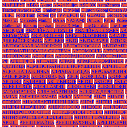
МАРШРУТ
ABBA
Akıncı
AS-24 Killjoy
ASC 890
AstraZeneca
AT
Teacher Awards 2025
Challenger
City Mall
Clinton Global Citizen 
FLiRT
Food Train
Forbes
fpv
FPV-ДРОН
G7
GEPARD
Global Spir
Makarov
Mercedes
Mаil.гu
NASA
NASAMS
Omicron
Patriot
Posei
Stalker 5.0
Starship
telegram
Teresa & Maria
The Guardian
The Time
АБОРДАЖ
АВАРІЙНА СИТУАЦІЯ
АВАРІЙНА СЛУЖБА
АВ
АВІАБОМБА
АВІАДВИГУНИ
АВІАСПОЛУЧЕННЯ
АВІАТ
ДЛЯ ВІЙСЬКОВИХ
АВТІВКИ
АВТО
АВТОАВАРІЯ
АВТОБІ
АВТОВОКЗАЛ ЗАПОРІЖЖЯ
АВТОЄВРОСИЛА
АВТОЗАПР
АВТОМАТИЗОВАНА СИСТЕМА
АВТОМОБІЛЬ
АВТОМОБІ
АВТОПРОБІГ
АВТОРКА
АВТОТРАНСПОРТ
АВТОТРАНСП
РФ
АГЕНТ ФСБ
АГІТАЦІЯ
АГРАРІЇ
АГРАРНА КОМПАНІЯ
ОДИНИЦЯ
АДМІНІСТРАТИВНЕ ПОРУШЕННЯ
АДМІНІСТ
АДРЕСНА ТАБЛИЧКА
АДРІАНА ПУЩАК
АЕРОБАЛІСТИЧ
ЗАПОРІЖЖЯ
АЕРОРОЗВІДКА
АЗОВ
АЗОВСТАЛЬ
АЗОВСЬ
АКТИВИ
АКТИВІСТ
АКТИВНІСТЬ
АКТОР
АКТОРИ
АКТУ
АЛЕЯ ГЕРОЇВ
АЛЕЯ ПАМ'ЯТІ
АЛЕЯ СЛАВИ
АЛЕЯ ТРОЯН
БАРАНОВСЬКА
АЛЛА МАРТИНЮК
АЛЬБІНА ДЕРЮГІНА
АМІАК
АМІАЧНА ХМАРА
АМКУ
АМСТОР
АН-72
АНАЛІЗ
СЕРДЮК
АНАФІЛАКТИЧНИЙ ШОК
АНГАР
АНГЛІЯ
АНГО
АНДРІЙ ШЕВЧЕНКО
АНДРІЙ ЮСОВ
АНЕКСІЯ
АНІ ЛОРА
АНТИДРОНОВІ СІТКИ
АНТИДРОНОВІ ТУНЕЛІ
АНТИКОР
АНТИУКРАЇНСЬКА ДЕЯЛЬНІСТЬ
АНТОН ГЕРАЩЕНКО
А
АРЕШТ
АРЕШТ МАЙНА
АРЕШТ РАХУНКІВ
АРЕШТОВАН