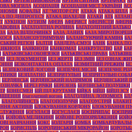
ИСЬКО
АРТЕМ ПИВОВАРОВ
АРТЕМ СИТНИК
АРТЕФАКТ
А
ОВА МОГИЛА
АСОЦІАЦІЯ
АСОЦІАЦІЯ МІСТ УКРАЇНИ
АС
ОНОМІЯ
АСФАЛЬТ
АТ "МОТОР СІЧ"
АТАКА
АТАКА БПЛА
КА ПО ДНІПРОГЕСУ
АТАКА ШАХЕДІВ
АТАКИ
АТБ
АТЛАН
ІТ
АУКЦІОН
АУТИЗМ
АФЕРА
АФЕРИСТ
АФЕРИСТИ
АФЕРИ
БАВОВНА
БАГАТОДІТНА РОДИНА
БАГАТОДІТНИЙ БАТЬКО
ЗА
БАЗА ВІДПОЧИНКУ
БАЗА ДАНИХ
БАЗА МИРОТВОРЕЦ
 КОСА
БАЛАНСОУТРИМУВАЧ
БАЛАНСУЮЧИЙ КАМІНЬ
БА
ЙСЬКИЙ РЕГІОН
БАЛТІЯ
БАНДЕРА-СМУЗІ
БАНК
БАНКА П
АНКНОТА
БАНКНОТИ
БАНКОМАТ
БАНКРУТСТВО
БАР
БА
И
БАТЬКІВСЬКІ ОБОВ'ЯЗКИ
БАТЬКІВСЬКІ ПРАВА
БАТЬКІВ
ЯР
БЕЗ ДОКУМЕНТІВ
БЕЗ ЖЕРТВ
БЕЗ ЗМІН
БЕЗ ОЗНАК ЖИ
КОННЯ
БЕЗКОНТАКТНА ОПЛАТА
БЕЗМИТНИЙ РРЕЖИМ
БЕ
А
БЕЗПЕКОВИЙ ДОГОВІР
БЕЗПЕЧНЕ МІСЦЕ
БЕЗПЕЧНЕ РІЗ
ОТНИКИ
БЕЗПЛАТНО
БЕЗПРИТУЛЬНІ
БЕЗПРИТУЛЬНІ СОБА
А
БЕРДЯНСЬК
БЕРДЯНСЬКИЙ НАПРЯМОК
БЕРДЯНСЬКИЙ 
ПОЗНАЧКА
БЕРЕЗ РІЧКИ
БЕРЕЗЕНЬ
БЕРЛІНСЬКІ ПОДУШКИ
ТР
БІЗНЕСМЕН
БІЙ ПІД КРУТАМИ
БІЙКА
БІЙЦІ
БІЙЦІ ЗСУ
ВІЩЕННЯ
благодатний вогонь
БЛАГОДІЙНА ДОПОМОГА
БЛ
И
БЛАГОДІЙНІСТЬ
БЛАГОПОЛУЧЧЯ
БЛАГОУСТРІЙ
БЛАКИТ
ННЯ АКТИВІВ
БЛОКУВАННЯ КОРДОНУ
БЛОКУВАННЯ ПУ
СЛУЖІННЯ
БОГУЛАЄВ
БОГУСЛАЄВ
БОЄПРИПАС
БОЄПРИ
ЧА
БОЙОВА МЕДИКИНЯ
БОЙОВЕ РОЗПОРЯДЖЕННЯ
БОЙО
ОВІ НАВЧАННЯ
БОКС
БОЛГАРІЯ
БОМБА
БОМБАРДУВАЛЬ
УРОВ
БОРИСПІЛЬ
БОРОДИНСЬКИЙ МІКРОРАЙОН
БОРОТЬБ