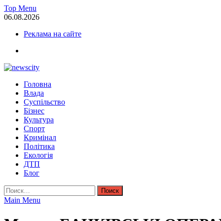
Skip
Top Menu
to
06.08.2026
content
Реклама на сайте
facebook
NewsCity — свежие новости Запорожья сегодня
Головна
Новости Запорожья и Запорожской области сегодня. События За
Влада
Суспільство
Бізнес
Культура
Спорт
Кримінал
Політика
Екологія
ДТП
Блог
Найти:
Main Menu