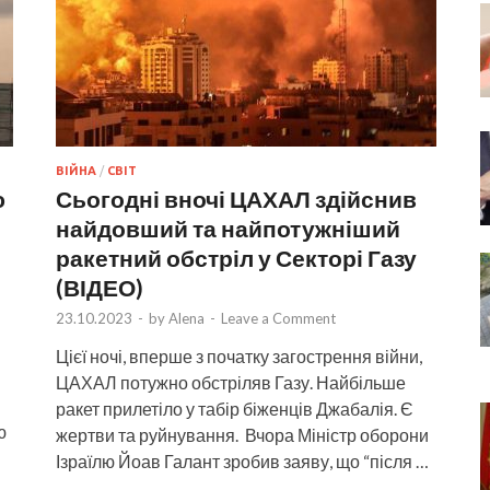
ВІЙНА
/
СВІТ
ю
Сьогодні вночі ЦАХАЛ здійснив
найдовший та найпотужніший
ракетний обстріл у Секторі Газу
(ВІДЕО)
23.10.2023
-
by
Alena
-
Leave a Comment
Цієї ночі, вперше з початку загострення війни,
ЦАХАЛ потужно обстріляв Газу. Найбільше
ракет прилетіло у табір біженців Джабалія. Є
ю
жертви та руйнування. Вчора Міністр оборони
Ізраїлю Йоав Галант зробив заяву, що “після …