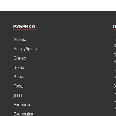
РУБРИКИ
Афіша
П
З
Без рубрики
Б
Бізнес
н
Війна
Н
и
Влада
о
Гроші
З
К
ДТП
Н
Екологія
о
Економіка