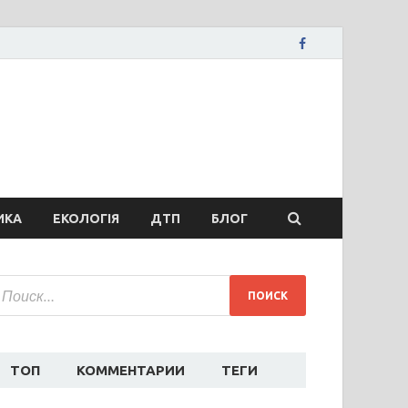
вости Запорожья
ожья, коррупция, политика, дтп, новости спорта
ИКА
ЕКОЛОГІЯ
ДТП
БЛОГ
ТОП
КОММЕНТАРИИ
ТЕГИ