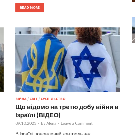
READ MORE
ВІЙНА
/
СВІТ
/
СУСПІЛЬСТВО
Що відомо на третю добу війни в
Ізраїлі (ВІДЕО)
09.10.2023
-
by
Alena
-
Leave a Comment
В Ізраїлі поновлений контроль над