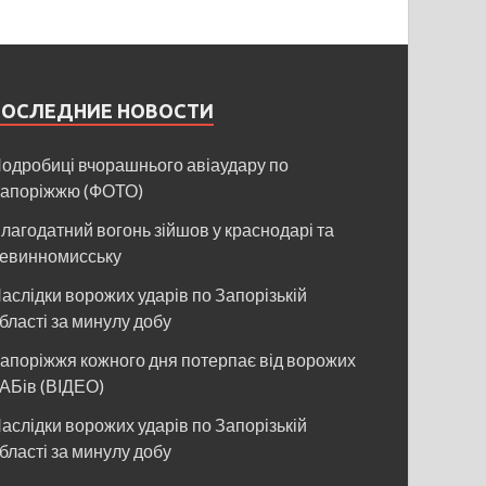
ПОСЛЕДНИЕ НОВОСТИ
одробиці вчорашнього авіаудару по
апоріжжю (ФОТО)
лагодатний вогонь зійшов у краснодарі та
евинномисську
аслідки ворожих ударів по Запорізькій
бласті за минулу добу
апоріжжя кожного дня потерпає від ворожих
АБів (ВІДЕО)
аслідки ворожих ударів по Запорізькій
бласті за минулу добу