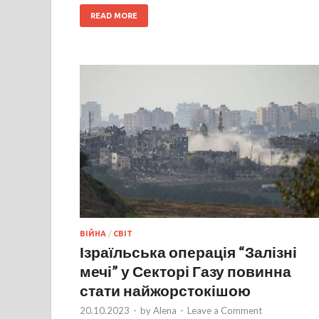
READ MORE
ВІЙНА
/
СВІТ
Ізраїльська операція “Залізні
мечі” у Секторі Газу повинна
стати найжорстокішою
20.10.2023
-
by
Alena
-
Leave a Comment