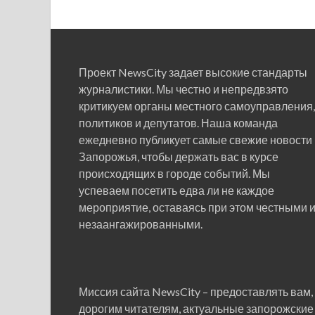
Проект NewsCity задает высокие стандарты
журналистики. Мы честно и непредвзято
критикуем органы местного самоуправления,
политиков и депутатов. Наша команда
ежедневно публикует самые свежие новости
Запорожья, чтобы держать вас в курсе
происходящих в городе событий. Мы
успеваем посетить едва ли не каждое
мероприятие, оставаясь при этом честными 
незаангажированными.
Миссия сайта NewsCity – предоставлять вам,
дорогим читателям, актуальные запорожские