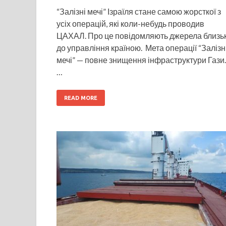
“Залізні мечі” Ізраїля стане самою жорсткої з
усіх операцій, які коли-небудь проводив
ЦАХАЛ. Про це повідомляють джерела близьк
до управління країною. Мета операції “Залізн
мечі” — повне знищення інфраструктури Гази.
…
READ MORE