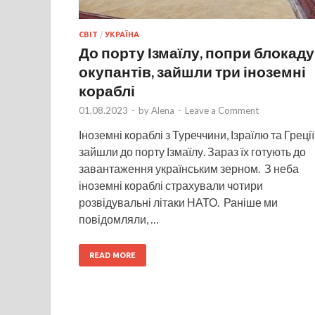
СВІТ
/
УКРАЇНА
До порту Ізмаїлу, попри блокаду
окупантів, зайшли три іноземні
кораблі
01.08.2023
-
by
Alena
-
Leave a Comment
Іноземні кораблі з Туреччини, Ізраїлю та Греції
зайшли до порту Ізмаїлу. Зараз їх готують до
завантаження українським зерном. З неба
іноземні кораблі страхували чотири
розвідувальні літаки НАТО. Раніше ми
повідомляли, …
READ MORE