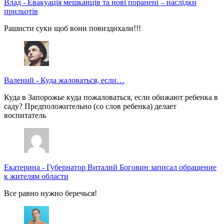
Влад
-
Евакуація мешканців та нові поранені – наслідки
прильотів
Рашисти суки щоб вони повиздихали!!!
Валений
-
Куда жаловаться, если…
Куда в Запорожье куда пожаловаться, если обижают ребенка в
саду? Предположительно (со слов ребенка) делает
воспитатель
Екатерина
-
Губернатор Виталий Боговин записал обращение
к жителям области
Все равно нужно беречься!