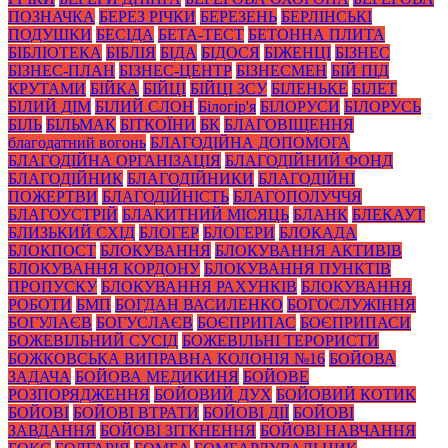
ПОЗНАЧКА
БЕРЕЗ РІЧКИ
БЕРЕЗЕНЬ
БЕРЛІНСЬКІ
ПОДУШКИ
БЕСІДА
БЕТА-ТЕСТ
БЕТОННА ПЛИТА
БІБЛІОТЕКА
БІБЛІЯ
БІДА
БІДОСЯ
БІЖЕНЦІ
БІЗНЕС
БІЗНЕС-ПЛАН
БІЗНЕС-ЦЕНТР
БІЗНЕСМЕН
БІЙ ПІД
КРУТАМИ
БІЙКА
БІЙЦІ
БІЙЦІ ЗСУ
БІЛЕНЬКЕ
БІЛЕТ
БІЛИЙ ДІМ
БІЛИЙ СЛОН
Білогір'я
БІЛОРУСИ
БІЛОРУСЬ
БІЛЬ
БІЛЬМАК
БІТКОЇНИ
БК
БЛАГОВІЩЕННЯ
благодатний вогонь
БЛАГОДІЙНА ДОПОМОГА
БЛАГОДІЙНА ОРГАНІЗАЦІЯ
БЛАГОДІЙНИЙ ФОНД
БЛАГОДІЙНИК
БЛАГОДІЙНИКИ
БЛАГОДІЙНІ
ПОЖЕРТВИ
БЛАГОДІЙНІСТЬ
БЛАГОПОЛУЧЧЯ
БЛАГОУСТРІЙ
БЛАКИТНИЙ МІСЯЦЬ
БЛАНК
БЛЕКАУТ
БЛИЗЬКИЙ СХІД
БЛОГЕР
БЛОГЕРИ
БЛОКАДА
БЛОКПОСТ
БЛОКУВАННЯ
БЛОКУВАННЯ АКТИВІВ
БЛОКУВАННЯ КОРДОНУ
БЛОКУВАННЯ ПУНКТІВ
ПРОПУСКУ
БЛОКУВАННЯ РАХУНКІВ
БЛОКУВАННЯ
РОБОТИ
БМП
БОГДАН ВАСИЛЕНКО
БОГОСЛУЖІННЯ
БОГУЛАЄВ
БОГУСЛАЄВ
БОЄПРИПАС
БОЄПРИПАСИ
БОЖЕВІЛЬНИЙ СУСІД
БОЖЕВІЛЬНІ ТЕРОРИСТИ
БОЖКОВСЬКА ВИПРАВНА КОЛОНІЯ №16
БОЙОВА
ЗАДАЧА
БОЙОВА МЕДИКИНЯ
БОЙОВЕ
РОЗПОРЯДЖЕННЯ
БОЙОВИЙ ДУХ
БОЙОВИЙ КОТИК
БОЙОВІ
БОЙОВІ ВТРАТИ
БОЙОВІ ДІЇ
БОЙОВІ
ЗАВДАННЯ
БОЙОВІ ЗІТКНЕННЯ
БОЙОВІ НАВЧАННЯ