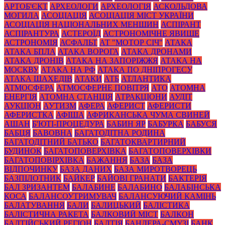
АРТОБ'ЄКТ
АРХЕОЛОГИ
АРХЕОЛОГІЯ
АСКОЛЬДОВА
МОГИЛА
АСОЦІАЦІЯ
АСОЦІАЦІЯ МІСТ УКРАЇНИ
АСОЦІАЦІЯ НАЦІОНАЛЬНИХ МЕНШИН
АСПІРАНТ
АСПІРАНТУРА
АСТЕРОЇД
АСТРОНОМІЧНЕ ЯВИЩЕ
АСТРОНОМІЯ
АСФАЛЬТ
АТ "МОТОР СІЧ"
АТАКА
АТАКА БПЛА
АТАКА ВОРОГА
АТАКА ДРОНАМИ
АТАКА ДРОНІВ
АТАКА НА ЗАПОРІЖЖЯ
АТАКА НА
МОСКВУ
АТАКА НА РФ
АТАКА ПО ДНІПРОГЕСУ
АТАКА ШАХЕДІВ
АТАКИ
АТБ
АТЛАНТИКА
АТМОСФЕРА
АТМОСФЕРНЕ ПОВІТРЯ
АТО
АТОМНА
ЕНЕРГІЯ
АТОМНА СТАНЦІЯ
АТРАКЦІОНИ
АУДІТ
АУКЦІОН
АУТИЗМ
АФЕРА
АФЕРИСТ
АФЕРИСТИ
АФЕРИСТКА
АФІША
АФРИКАНСЬКА ЧУМА СВИНЕЙ
АШАН
Б'ЮТІ-ПРОЦЕДУРА
БАБИН ЯР
БАБУРКА
БАБУСЯ
БАБЦЯ
БАВОВНА
БАГАТОДІТНА РОДИНА
БАГАТОДІТНИЙ БАТЬКО
БАГАТОКВАРТИРНИЙ
БУДИНОК
БАГАТОПОВЕРХІВКА
БАГАТОПОВЕРХІВКИ
БАГАТОПОВІРХІВКА
БАЖАННЯ
БАЗА
БАЗА
ВІДПОЧИНКУ
БАЗА ДАНИХ
БАЗА МИРОТВОРЕЦЬ
БАЗПІЛОТНИК
БАЙКЕР
БАЙОВІ ГРАНАТИ
БАКТЕРІЯ
БАЛ ЗРИЗАНТЕМ
БАЛАБИНЕ
БАЛАБИНО
БАЛАБІНСЬКА
КОСА
БАЛАНСОУТРИМУВАЧ
БАЛАНСУЮЧИЙ КАМІНЬ
БАЛАТУВАННЯ
БАЛИ
БАЛИЦЬКИЙ
БАЛІСТИКА
БАЛІСТИЧНА РАКЕТА
БАЛКОВИЙ МІСТ
БАЛКОН
БАЛТІЙСЬКИЙ РЕГІОН
БАЛТІЯ
БАНДЕРА-СМУЗІ
БАНК