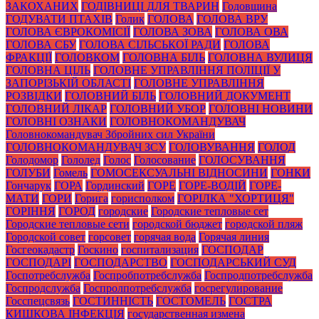
ЗАКОХАНИХ
ГОДІВНИЦІ ДЛЯ ТВАРИН
Годовщина
ГОДУВАТИ ПТАХІВ
Голик
ГОЛОВА
ГОЛОВА ВРУ
ГОЛОВА ЄВРОКОМІСІЇ
ГОЛОВА ЗОВА
ГОЛОВА ОВА
ГОЛОВА СБУ
ГОЛОВА СІЛЬСЬКОЇ РАДИ
ГОЛОВА
ФРАКЦІЇ
ГОЛОВКОМ
ГОЛОВНА БІЛЬ
ГОЛОВНА ВУЛИЦЯ
ГОЛОВНА ЦІЛЬ
ГОЛОВНЕ УПРАВЛІННЯ ПОЛІЦІЇ У
ЗАПОРІЗЬКІЙ ОБЛАСТІ
ГОЛОВНЕ УПРАВЛІННЯ
РОЗВІДКИ
ГОЛОВНИЙ БІЛЬ
ГОЛОВНИЙ ДОКУМЕНТ
ГОЛОВНИЙ ЛІКАР
ГОЛОВНИЙ УБОР
ГОЛОВНІ НОВИНИ
ГОЛОВНІ ОЗНАКИ
ГОЛОВНОКОМАНДУВАЧ
Головнокомандувач Збройних сил України
ГОЛОВНОКОМАНДУВАЧ ЗСУ
ГОЛОВУВАННЯ
ГОЛОД
Голодомор
Гололед
Голос
Голосование
ГОЛОСУВАННЯ
ГОЛУБИ
Гомель
ГОМОСЕКСУАЛЬНІ ВІДНОСИНИ
ГОНКИ
Гончарук
ГОРА
Гординский
ГОРЕ
ГОРЕ-ВОДІЙ
ГОРЕ-
МАТИ
ГОРИ
Горига
горисполком
ГОРІЛКА "ХОРТИЦЯ"
ГОРІННЯ
ГОРОД
городские
Городские тепловые сет
Городские тепловые сети
городской бюджет
городской пляж
Городской совет
горсовет
горячая вода
Горячая линия
Госгеокадастр
Госкино
госпитализация
ГОСПОДАР
ГОСПОДАРІ
ГОСПОДАРСТВО
ГОСПОДАРСЬКИЙ СУД
Госпотребслужба
Госпробпотребслужба
Госпродпотребслужба
Госпродслужба
Госпролпотребслужба
госрегулирование
Госспецсвязь
ГОСТИННІСТЬ
ГОСТОМЕЛЬ
ГОСТРА
КИШКОВА ІНФЕКЦІЯ
государственная измена