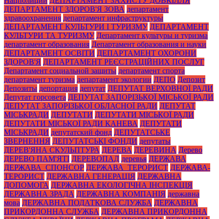
Нацполиции
ДЕПАРТАМЕНТ ЗАХИСТУ ДОВКІЛЛЯ
ДЕПАРТАМЕНТ ЗДОРОВ'Я ЗОВА
департамент
здравоохранения
департамент инфраструктуры
ДЕПАРТАМЕНТ КУЛЬТУРИ І ТУРИЗМУ
ДЕПАРТАМЕНТ
КУЛЬТУРИ ТА ТУРИЗМУ
Департамент культуры и туризма
департамент образования
Департамент образования и науки
ДЕПАРТАМЕНТ ОСВІТИ
ДЕПАРТАМЕНТ ОХОРОНИ
ЗДОРОВ'Я
ДЕПАРТАМЕНТ РЕЄСТРАЦІЙНИХ ПОСЛУГ
Департамент социальной защиты
департамент спорта
департамент туризма
департамент экологии
ДЕПО
Депозит
Депозиты
депортация
депутат
ДЕПУТАТ ВЕРХОВНОЇ РАДИ
Депутат горсовета
ДЕПУТАТ ЗАПОРІЗЬКОЇ МІСЬКОЇ РАДИ
ДЕПУТАТ ЗАПОРІЗЬКОЇ ОБЛАСНОЇ РАДИ
ДЕПУТАТ
МІСЬКРАДИ
ДЕПУТАТИ
ДЕПУТАТИ МІСЬКОЇ РАДИ
ДЕПУТАТИ МІСЬКОЇ РАДИ КАНЕВА
ДЕПУТАТИ
МІСЬКРАДИ
депутатский фонд
ДЕПУТАТСЬКЕ
ЗВЕРНЕННЯ
ДЕПУТАТСЬКІ ФОНДИ
депутаты
ДЕРЕВ'ЯНА СКУЛЬПТУРА
ДЕРЕВА
ДЕРЕВИНА
Дерево
ДЕРЕВО ПАМ'ЯТІ
ДЕРЕВОПАД
деревья
ДЕРЖАВА
ДЕРЖАВА_СПОНСОР
ДЕРЖАВА_ТЕРОРИСТ
ДЕРЖАВА-
ТЕРОРИСТ
ДЕРЖАВНА ГЕНЕРАЦІЯ
ДЕРЖАВНА
ДОПОМОГА
ДЕРЖАВНА ЕКОЛОГІЧНА ІНСПЕКЦІЯ
ДЕРЖАВНА ЗРАДА
ДЕРЖАВНА КОМПАНІЯ
державна
мова
ДЕРЖАВНА ПОДАТКОВА СЛУЖБА
ДЕРЖАВНА
ПРИКОРДОННА СЛУЖБА
ДЕРЖАВНА ПРИКОРДОННА