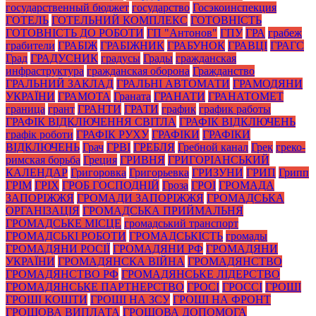
государственный бюджет
государство
Госэкоинспекция
ГОТЕЛЬ
ГОТЕЛЬНИЙ КОМПЛЕКС
ГОТОВНІСТЬ
ГОТОВНІСТЬ ДО РОБОТИ
ГП "Антонов"
ГПУ
ГРА
грабеж
грабители
ГРАБІЖ
ГРАБІЖНИК
ГРАБУНОК
ГРАВЦІ
ГРАГС
Град
ГРАДУСНИК
градусы
Грады
гражданская
инфраструктура
гражданская оборона
Гражданство
ГРАЛЬНИЙ ЗАКЛАД
ГРАЛЬНІ АВТОМАТИ
ГРАМОДЯНИ
УКРАЇНИ
ГРАМОТА
Граната
ГРАНАТИ
ГРАНАТОМЕТ
граница
грант
ГРАНТИ
ГРАТИ
график
график работы
ГРАФІК ВІДКЛЮЧЕННЯ СВІТЛА
ГРАФІК ВІДКЛЮЧЕНЬ
графік роботи
ГРАФІК РУХУ
ГРАФІКИ
ГРАФІКИ
ВІДКЛЮЧЕНЬ
Грач
ГРВІ
ГРЕБЛЯ
Гребной канал
Грек
греко-
римская борьба
Греция
ГРИВНЯ
ГРИГОРІАНСЬКИЙ
КАЛЕНДАР
Григоровка
Григорьевка
ГРИЗУНИ
ГРИП
Грипп
ГРІМ
ГРІХ
ГРОБ ГОСПОДНІЙ
Гроза
ГРОІ
ГРОМАДА
ЗАПОРІЖЖЯ
ГРОМАДИ ЗАПОРІЖЖЯ
ГРОМАДСЬКА
ОРГАНІЗАЦІЯ
ГРОМАДСЬКА ПРИЙМАЛЬНЯ
ГРОМАДСЬКЕ МІСЦЕ
громадський транспорт
ГРОМАДСЬКІ РОБОТИ
ГРОМАДСЬКІСТЬ
громады
ГРОМАДЯНИ РОСІЇ
ГРОМАДЯНИ РФ
ГРОМАДЯНИ
УКРАЇНИ
ГРОМАДЯНСКА ВІЙНА
ГРОМАДЯНСТВО
ГРОМАДЯНСТВО РФ
ГРОМАДЯНСЬКЕ ЛІДЕРСТВО
ГРОМАДЯНСЬКЕ ПАРТНЕРСТВО
ГРОСІ
ГРОССІ
ГРОШІ
ГРОШІ КОШТИ
ГРОШІ НА ЗСУ
ГРОШІ НА ФРОНТ
ГРОШОВА ВИПЛАТА
ГРОШОВА ДОПОМОГА