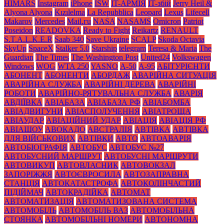
HIMARS
Instagram
iPhone
ISW
IT-АРМІЯ
IT-збій
Jerry Heil &
Alyona Alyona
Kızılelma
La Repubblica
Leopard
Lexus
Lifecell
Makarov
Mercedes
Mаil.гu
NASA
NASAMS
Omicron
Patriot
Poseidon
READOVKA
Ready to Fight
Reikartz
RENAULT
S.T.A.L.K.E.R
Saab 340
Save Ukraine
SCALP
Skoda Octavia
SkyUp
SpaceX
Stalker 5.0
Starship
telegram
Teresa & Maria
The
Guardian
The Times
The Washington Post
United24
Volkswagen
Windows
WOG
WTA 250
YASNO
А-50
А-95
АБІТУРІЄНТИ
АБОНЕНТ
АБОНЕНТИ
АБОРДАЖ
АВАРІЙНА СИТУАЦІЯ
АВАРІЙНА СЛУЖБА
АВАРІЙНІ ДЕРЕВА
АВАРІЙНІ
РОБОТИ
АВАРІЙНО-РЯТУВАЛЬНА СЛУЖБА
АВАРІЯ
АВДІЇВКА
АВІАБАЗА
АВІАБАЗА РФ
АВІАБОМБА
АВІАДВИГУНИ
АВІАСПОЛУЧЕННЯ
АВІАТРОЩА
АВІАУДАР
АВІАЦІЙНИЙ УДАР
АВІАЦІЯ
АВІАЦІЯ РФ
АВІАШОУ
АВОКАДО
АВСТРАЛІЯ
АВТІВКА
АВТІВКА
ДЛЯ ВІЙСЬКОВИХ
АВТІВКИ
АВТО
АВТОАВАРІЯ
АВТОБІОГРАФІЯ
АВТОБУС
АВТОБУС №27
АВТОБУСНИЙ МАРШРУТ
АВТОБУСНІ МАРШРУТИ
АВТОВИКУП
АВТОВЛАСНИК
АВТОВОКЗАЛ
ЗАПОРІЖЖЯ
АВТОЄВРОСИЛА
АВТОЗАПРАВНА
СТАНЦІЯ
АВТОКАТАСТРОФА
АВТОКОЛІНЧАСТИЙ
ПІДІЙМАЧ
АВТОКРАДІЙКА
АВТОМАТ
АВТОМАТИЗАЦІЯ
АВТОМАТИЗОВАНА СИСТЕМА
АВТОМОБІЛЬ
АВТОМОБІЛЬ ВАЗ
АВТОМОБІЛЬНА
СТОЯНКА
АВТОМОБІЛЬНІ НОМЕРИ
АВТОНОМНА