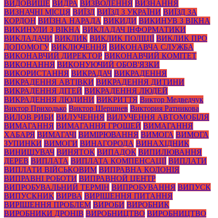
ВИДОВИЩЕ
ВИДРА
ВИЗВОЛЕННЯ
ВИЗНАННЯ
ВИЗНАЧНІ МІСЦЯ
ВИЇЗД
ВИЇЗД З УКРАЇНИ
ВИЇЗД ЗА
КОРДОН
ВИЇЗНА НАРАДА
ВИКИДИ
ВИКИНУВ З ВІКНА
ВИКИНУЛИ З ВІКНА
ВИКЛАДАЧ ІНФОРМАТИКИ
ВИКЛАДАЧИ
ВИКЛИК
ВИКЛИК ПОЛІЦІЇ
ВИКЛИК ПРО
ДОПОМОГУ
ВИКЛЮЧЕННЯ
ВИКОНАВЧА СЛУЖБА
ВИКОНАВЧИЙ ДИРЕКТОР
ВИКОНАВЧИЙ КОМІТЕТ
ВИКОНАННЯ
ВИКОНУЮЧИЙ ОБОВ'ЯЗКИ
ВИКОРИСТАННЯ
ВИКРАДАЧ
ВИКРАДЕННЯ
ВИКРАДЕННЯ АВТІВКИ
ВИКРАДЕННЯ ДИТИНИ
ВИКРАДЕННЯ ДІТЕЙ
ВИКРАДЕННЯ ЛЮДЕЙ
ВИКРАДЕННЯ ЛЮДИНИ
ВИКРИТТЯ
Виктор Медведчук
Виктор Приходько
Виктор Шершнев
Виктория Ратникова
ВИЛОВ РИБИ
ВИЛУЧЕННЯ
ВИЛУЧЕННЯ АВТОМОБІЛЯ
ВИМАГАННЯ
ВИМАГАННЯ ГРОШЕЙ
ВИМАГАННЯ
ХАБАРЯ
ВИМАГАЧІ
ВИМІРЮВАННЯ
ВИМОГА
ВИМОГА
ЗУПИНКИ
ВИМОГИ
ВИНАГОРОДА
ВИНАХІДНИК
ВИНИЩУВАЧ
ВИНЯТОК
ВИПАДОК
ВИПИЛЮВАННЯ
ДЕРЕВ
ВИПЛАТА
ВИПЛАТА КОМПЕНСАЦІЇ
ВИПЛАТИ
ВИПЛАТИ ВІЙСЬКОВИМ
ВИПРАВНА КОЛОНІЯ
ВИПРАВНІ РОБОТИ
ВИПРАВНОЙ ЦЕНТР
ВИПРОБУВАЛЬНИЙ ТЕРМІН
ВИПРОБУВАННЯ
ВИПУСК
ВИПУСКНИК
ВИРВА
ВИРІШЕННЯ ПИТАННЯ
ВИРІШЕННЯ ПРОБЛЕМ
ВИРОБИ
ВИРОБНИК
ВИРОБНИКИ ДРОНІВ
ВИРОБНИЦТВО
ВИРОБНИЦТВО