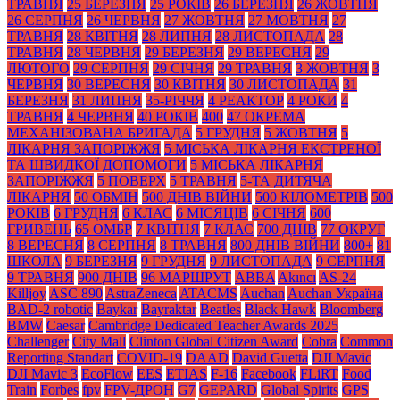
ТРАВНЯ
25 БЕРЕЗНЯ
25 РОКІВ
26 БЕРЕЗНЯ
26 ЖОВТНЯ
26 СЕРПНЯ
26 ЧЕРВНЯ
27 ЖОВТНЯ
27 МОВТНЯ
27
ТРАВНЯ
28 КВІТНЯ
28 ЛИПНЯ
28 ЛИСТОПАДА
28
ТРАВНЯ
28 ЧЕРВНЯ
29 БЕРЕЗНЯ
29 ВЕРЕСНЯ
29
ЛЮТОГО
29 СЕРПНЯ
29 СІЧНЯ
29 ТРАВНЯ
3 ЖОВТНЯ
3
ЧЕРВНЯ
30 ВЕРЕСНЯ
30 КВІТНЯ
30 ЛИСТОПАДА
31
БЕРЕЗНЯ
31 ЛИПНЯ
35-РІЧЧЯ
4 РЕАКТОР
4 РОКИ
4
ТРАВНЯ
4 ЧЕРВНЯ
40 РОКІВ
400
47 ОКРЕМА
МЕХАНІЗОВАНА БРИГАДА
5 ГРУДНЯ
5 ЖОВТНЯ
5
ЛІКАРНЯ ЗАПОРІЖЖЯ
5 МІСЬКА ЛІКАРНЯ ЕКСТРЕНОЇ
ТА ШВИДКОЇ ДОПОМОГИ
5 МІСЬКА ЛІКАРНЯ
ЗАПОРІЖЖЯ
5 ПОВЕРХ
5 ТРАВНЯ
5-ТА ДИТЯЧА
ЛІКАРНЯ
50 ОБМІН
500 ДНІВ ВІЙНИ
500 КІЛОМЕТРІВ
500
РОКІВ
6 ГРУДНЯ
6 КЛАС
6 МІСЯЦІВ
6 СІЧНЯ
600
ГРИВЕНЬ
65 ОМБР
7 КВІТНЯ
7 КЛАС
700 ДНІВ
77 ОКРУГ
8 ВЕРЕСНЯ
8 СЕРПНЯ
8 ТРАВНЯ
800 ДНІВ ВІЙНИ
800+
81
ШКОЛА
9 БЕРЕЗНЯ
9 ГРУДНЯ
9 ЛИСТОПАДА
9 СЕРПНЯ
9 ТРАВНЯ
900 ДНІВ
96 МАРШРУТ
ABBA
Akıncı
AS-24
Killjoy
ASC 890
AstraZeneca
ATACMS
Auchan
Auchan Україна
BAD-2 robotic
Baykar
Bayraktar
Beatles
Black Нawk
Bloomberg
BMW
Caesar
Cambridge Dedicated Teacher Awards 2025
Challenger
City Mall
Clinton Global Citizen Award
Cobra
Common
Reporting Standart
COVID-19
DAAD
David Guetta
DJI Mavic
DJI Mavic 3
EcoFlow
EES
ETIAS
F-16
Facebook
FLiRT
Food
Train
Forbes
fpv
FPV-ДРОН
G7
GEPARD
Global Spirits
GPS