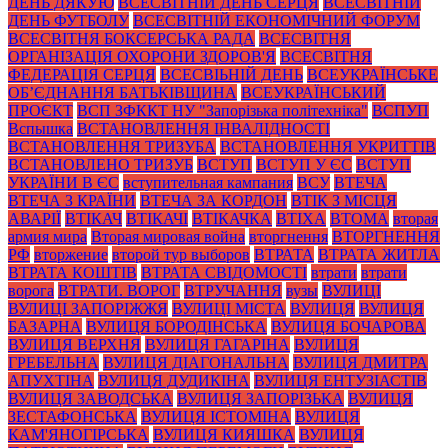
ДЕНЬ ДЯКУЮ
ВСЕСВІТНІЙ ДЕНЬ СЕРЦЯ
ВСЕСВІТНІЙ
ДЕНЬ ФУТБОЛУ
ВСЕСВІТНІЙ ЕКОНОМІЧНИЙ ФОРУМ
ВСЕСВІТНЯ БОКСЕРСЬКА РАДА
ВСЕСВІТНЯ
ОРГАНІЗАЦІЯ ОХОРОНИ ЗДОРОВ'Я
ВСЕСВІТНЯ
ФЕДЕРАЦІЯ СЕРЦЯ
ВСЕСВІЬНІЙ ДЕНЬ
ВСЕУКРАЇНСЬКЕ
ОБ’ЄДНАННЯ БАТЬКІВЩИНА
ВСЕУКРАЇНСЬКИЙ
ПРОЄКТ
ВСП ЗФККТ НУ "Запорізька політехніка"
ВСПУП
Вспышка
ВСТАНОВЛЕННЯ ІНВАЛІДНОСТІ
ВСТАНОВЛЕННЯ ТРИЗУБА
ВСТАНОВЛЕННЯ УКРИТТІВ
ВСТАНОВЛЕНО ТРИЗУБ
ВСТУП
ВСТУП У ЄС
ВСТУП
УКРАЇНИ В ЄС
вступительная кампания
ВСУ
ВТЕЧА
ВТЕЧА З КРАЇНИ
ВТЕЧА ЗА КОРДОН
ВТІК З МІСЦЯ
АВАРІЇ
ВТІКАЧ
ВТІКАЧІ
ВТІКАЧКА
ВТІХА
ВТОМА
вторая
армия мира
Вторая мировая война
вторгнення
ВТОРГНЕННЯ
РФ
вторжение
второй тур выборов
ВТРАТА
ВТРАТА ЖИТЛА
ВТРАТА КОШТІВ
ВТРАТА СВІДОМОСТІ
втрати
втрати
ворога
ВТРАТИ. ВОРОГ
ВТРУЧАННЯ
вузы
ВУЛИЦІ
ВУЛИЦІ ЗАПОРІЖЖЯ
ВУЛИЦІ МІСТА
ВУЛИЦЯ
ВУЛИЦЯ
БАЗАРНА
ВУЛИЦЯ БОРОДІНСЬКА
ВУЛИЦЯ БОЧАРОВА
ВУЛИЦЯ ВЕРХНЯ
ВУЛИЦЯ ГАГАРІНА
ВУЛИЦЯ
ГРЕБЕЛЬНА
ВУЛИЦЯ ДІАГОНАЛЬНА
ВУЛИЦЯ ДМИТРА
АПУХТІНА
ВУЛИЦЯ ДУДИКІНА
ВУЛИЦЯ ЕНТУЗІАСТІВ
ВУЛИЦЯ ЗАВОДСЬКА
ВУЛИЦЯ ЗАПОРІЗЬКА
ВУЛИЦЯ
ЗЕСТАФОНСЬКА
ВУЛИЦЯ ІСТОМІНА
ВУЛИЦЯ
КАМ'ЯНОГІРСЬКА
ВУЛИЦЯ КИЯШКА
ВУЛИЦЯ