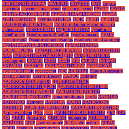
ГРОШОВИЙ ВКЛАД
ГРУБІСТЬ
ГРУДЕНЬ
ГРУЗ
Грузия
грузовик
грузовые перевозки
грузоперевозки
ГРУНТ
ГРУПА
ГРУПА БРАКОНЬЄРІВ
ГРУПА ІНВАЛІДНОСТІ
ГРУПА
МОНІТОРИНГУ
группа KHORTA
ГСЧС
ГУ НП
ГУ НП В
ЗАПОРІЗЬКІЙ ОБЛАСТІ
ГУ НП в Запорожской области
губернатор
ГУБЕРНЕТОР
ГУДОК ПОТЯГА
Гуляйполе
Гуляйполец
Гуляйпольский район
Гуляйпольское
ГУМА
гуманитарка
Гуманитарная помощь
гуманитарный коридор
ГУМАНІТАРНА ДОПОМОГА
ГУМАНІТАРНА
КАТАСТРОФА
ГУМАНІТАРНЕ АВТО
ГУМАНІТАРНИЙ
ХАБ
ГУМАНІТРАНИЙ КОРИДОР
ГУМДОПОМОГА
гумкоридор
ГУМОР
ГУНП
ГУПН
ГУР
ГУР МО
ГУР МО
УКРАЇНИ
ГУР МОУ
ГУРТ "АНТИТІЛА"
ГУРТ СКАЙ
ГУРТОЖИТОК
гусасфальт
ГФС
ДА ВІНЧІ
Давид Арахамия
Давид Жвания
Давид Шредер
ДАВОС
дайвинг
ДАЛЕКОБІЙНА ЗБРОЯ
ДАЛЕКОБІЙНИК
ДАЛЕКОБІЙНИТЙ ДРОН
ДАЛЕКОБІЙНІ РАКЕТИ
ДАЛЕКОБІЙНІ САНКЦІЇ
ДАЛЬНІСТЬ ВОГНЮ
ДАЛЬНІСТЬ ПОЛЬОТУ
дальнобойщики
дамба
ДАНИЛО
ДАВИДОВ
Данилов
ДАНИНА
ДАНІЯ
ДАПОМОГА
ДАРІННЯ
ДАТА ЗАСНУВАННЯ
ДАТА СВЯТКУВАННЯ
Датагруп-Воля
ДАХ
дача
ДАЧНИЙ КООПЕРАТИВ
ДБР
ДВА
ДНІ
ДВЕРІ
Двигатель
ДВИГУН
движение
ДВІ СТІНИ
ДВІЙНИК
ДВІР
двустороннее
Де Дзерби
дебаты
ДЕВІД
КОЕН
девушка
дезертирство
дезинфекторы
Дезинфекция