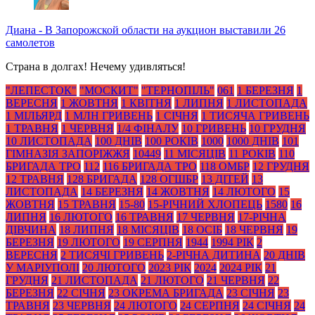
Диана
-
В Запорожской области на аукцион выставили 26
самолетов
Страна в долгах! Нечему удивляться!
"ЛЕПЕСТОК"
"МОСКИТ"
"ТЕРНОПІЛЬ"
061
1 БЕРЕЗНЯ
1
ВЕРЕСНЯ
1 ЖОВТНЯ
1 КВІТНЯ
1 ЛИПНЯ
1 ЛИСТОПАДА
1 МІЛЬЯРД
1 МЛН ГРИВЕНЬ
1 СІЧНЯ
1 ТИСЯЧА ГРИВЕНЬ
1 ТРАВНЯ
1 ЧЕРВНЯ
1/4 ФІНАЛУ
10 ГРИВЕНЬ
10 ГРУДНЯ
10 ЛИСТОПАДА
100 ДНІВ
100 РОКІВ
1000
1000 ДНІВ
101
ГІМНАЗІЯ ЗАПОРІЖЖЯ
10449
11 МІСЯЦІВ
11 РОКІВ
110
БРИГАДА ТРО
112
116 БРИГАДА ТРО
118 ОМБР
12 ГРУДНЯ
12 ТРАВНЯ
128 БРИГАДА
128 ОГШБР
13 ДІТЕЙ
13
ЛИСТОПАДА
14 БЕРЕЗНЯ
14 ЖОВТНЯ
14 ЛЮТОГО
15
ЖОВТНЯ
15 ТРАВНЯ
15-80
15-РІЧНИЙ ХЛОПЕЦЬ
1580
16
ЛИПНЯ
16 ЛЮТОГО
16 ТРАВНЯ
17 ЧЕРВНЯ
17-РІЧНА
ДІВЧИНА
18 ЛИПНЯ
18 МІСЯЦІВ
18 ОСІБ
18 ЧЕРВНЯ
19
БЕРЕЗНЯ
19 ЛЮТОГО
19 СЕРПНЯ
1944
1994 РІК
2
ВЕРЕСНЯ
2 ТИСЯЧІ ГРИВЕНЬ
2-РІЧНА ДИТИНА
20 ДНІВ
У МАРІУПОЛІ
20 ЛЮТОГО
2023 РІК
2024
2024 РІК
21
ГРУДНЯ
21 ЛИСТОПАДА
21 ЛЮТОГО
21 ЧЕРВНЯ
22
БЕРЕЗНЯ
22 СІЧНЯ
23 ОКРЕМА БРИГАДА
23 СІЧНЯ
23
ТРАВНЯ
23 ЧЕРВНЯ
24 ЛЮТОГО
24 СЕРПНЯ
24 СІЧНЯ
24