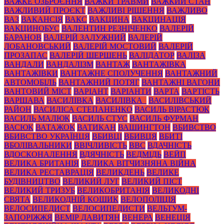
ВАЖКЕ ОЗБРОЄННЯ
ВАЖКИ ТРАВМИ
ВАЖКИЙ СТАН
ВАЖЛИВИЙ ПРОЄКТ
ВАЖЛИВІ РІШЕННЯ
ВАЖЛИВО
ВАЗ
ВАКАНСІЯ
ВАКС
ВАКЦИНА
ВАКЦИНАЦІЯ
ВАКЦИНОБУС
ВАЛЕНТИН РЕЗНІЧЕНКО
ВАЛЕРІЙ
БАРАНОВ
ВАЛЕРІЙ ЗАЛУЖНИЙ
ВАЛЕРІЙ
ЛОБАНОВСЬКИЙ
ВАЛЕРІЙ МОСТОВИЙ
ВАЛЕРІЙ
ПРОЗАПАС
ВАЛЕРІЙ ШЕРШЕНЬ
ВАЛІДАТОР
ВАЛІЗА
ВАНДАЛИ
ВАНДАЛІЗМ
ВАНТАЖ
ВАНТАЖІВКА
ВАНТАЖІВКИ
ВАНТАЖНЕ СПОЛУЧЕННЯ
ВАНТАЖНИЙ
АВТОМОБІЛЬ
ВАНТАЖНИЙ ПОТЯГ
ВАНТАЖНІ ВАГОНИ
ВАНТОВИЙ МІСТ
ВАРІАНТ
ВАРІАНТИ
ВАРТА
ВАРТІСТЬ
ВАРШАВА
ВАСИЛІВКА
ВАСИЛІВКА_
ВАСИЛІВСЬКИЙ
РАЙОН
ВАСИЛІСА СТЕПАНЕНКО
ВАСИЛЬ ВІРАСТЮК
ВАСИЛЬ МАЛЮК
ВАСИЛЬ СТУС
ВАСИЛЬ ФУРМАН
ВАСЮК
ВАТАЖОК
ВАТИКАН
ВАШИНГТОН
ВБИВСТВО
ВБИВСТВО УКРАЇНЦЯ
ВБИВЦІ
ВБИВЦЯ
ВБИТІ
ВБОЛІВАЛЬНИКИ
ВВІЧЛИВІСТЬ
ВВС
ВДАЧНІСТЬ
ВДОСКОНАЛЕННЯ
ВДЯЧНІСТЬ
ВЕДМІДЬ
ВЕЙП
ВЕЛИКА БРИТАНІЯ
ВЕЛИКА ВІТЧИЗНЯНА ВІЙНА
ВЕЛИКА РЕСТАВРАЦІЯ
ВЕЛИКДЕНЬ
ВЕЛИКЕ
БУДІВНИЦТВО
ВЕЛИКИЙ ЛУГ
ВЕЛИКИЙ ПІСТ
ВЕЛИКИЙ ТРИЗУБ
ВЕЛИКОБРИТАНІЯ
ВЕЛИКОДНІ
СВЯТА
ВЕЛИКОДНІЙ КОШИК
ВЕЛОПОЛІЦІЯ
ВЕЛОСИПЕДИСТ
ВЕЛОСИПЕДИСТИ
ВЕЛЬТУМ-
ЗАПОРІЖЖЯ
ВЕМІР ДАВИТЯН
ВЕНЕРА
ВЕНЕЦІЯ