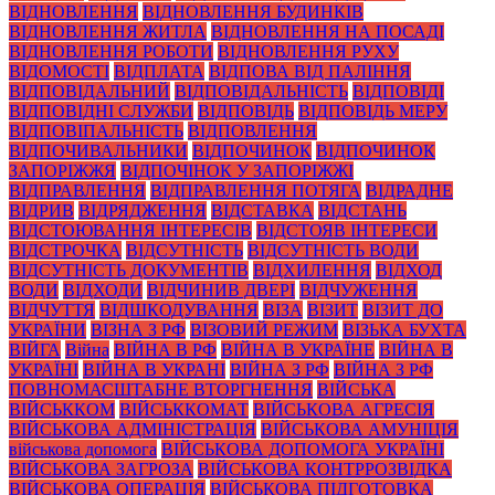
ВІДНОВЛЕННЯ
ВІДНОВЛЕННЯ БУДИНКІВ
ВІДНОВЛЕННЯ ЖИТЛА
ВІДНОВЛЕННЯ НА ПОСАДІ
ВІДНОВЛЕННЯ РОБОТИ
ВІДНОВЛЕННЯ РУХУ
ВІДОМОСТІ
ВІДПЛАТА
ВІДПОВА ВІД ПАЛІННЯ
ВІДПОВІДАЛЬНИЙ
ВІДПОВІДАЛЬНІСТЬ
ВІДПОВІДІ
ВІДПОВІДНІ СЛУЖБИ
ВІДПОВІДЬ
ВІДПОВІДЬ МЕРУ
ВІДПОВІПАЛЬНІСТЬ
ВІДПОВЛЕННЯ
ВІДПОЧИВАЛЬНИКИ
ВІДПОЧИНОК
ВІДПОЧИНОК
ЗАПОРІЖЖЯ
ВІДПОЧІНОК У ЗАПОРІЖЖІ
ВІДПРАВЛЕННЯ
ВІДПРАВЛЕННЯ ПОТЯГА
ВІДРАДНЕ
ВІДРИВ
ВІДРЯДЖЕННЯ
ВІДСТАВКА
ВІДСТАНЬ
ВІДСТОЮВАННЯ ІНТЕРЕСІВ
ВІДСТОЯВ ІНТЕРЕСИ
ВІДСТРОЧКА
ВІДСУТНІСТЬ
ВІДСУТНІСТЬ ВОДИ
ВІДСУТНІСТЬ ДОКУМЕНТІВ
ВІДХИЛЕННЯ
ВІДХОД
ВОДИ
ВІДХОДИ
ВІДЧИНИВ ДВЕРІ
ВІДЧУЖЕННЯ
ВІДЧУТТЯ
ВІДШКОДУВАННЯ
ВІЗА
ВІЗИТ
ВІЗИТ ДО
УКРАЇНИ
ВІЗНА З РФ
ВІЗОВИЙ РЕЖИМ
ВІЗЬКА БУХТА
ВІЙГА
Війна
ВІЙНА В РФ
ВІЙНА В УКРАЇНЕ
ВІЙНА В
УКРАЇНІ
ВІЙНА В УКРАНІ
ВІЙНА З РФ
ВІЙНА З РФ
ПОВНОМАСШТАБНЕ ВТОРГНЕННЯ
ВІЙСЬКА
ВІЙСЬККОМ
ВІЙСЬККОМАТ
ВІЙСЬКОВА АГРЕСІЯ
ВІЙСЬКОВА АДМІНІСТРАЦІЯ
ВІЙСЬКОВА АМУНІЦІЯ
військова допомога
ВІЙСЬКОВА ДОПОМОГА УКРАЇНІ
ВІЙСЬКОВА ЗАГРОЗА
ВІЙСЬКОВА КОНТРРОЗВІДКА
ВІЙСЬКОВА ОПЕРАЦІЯ
ВІЙСЬКОВА ПІДГОТОВКА