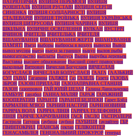
ПАТРІОТИЧНА
ВУЛИЦЯ ПЕРЕМОГИ
ВУЛИЦЯ
РОЗЕНТАЛЬ
ВУЛИЦЯ РУСТАВІ
ВУЛИЦЯ СЕРГІЯ
СИНЕНКА
ВУЛИЦЯ СОЛІДАРНОСТІ
ВУЛИЦЯ
СТАЛЕВАРІВ
ВУЛИЦЯ ТРОЇЦЬКА
ВУЛИЦЯ УКРАЇНСЬКА
ВУЛИЦЯ ЦИТРУСОВА
ВУЛИЦЯ ЧАРІВНА
ВУЛИЦЯ
ШКІЛЬНА
ВУЛИЧНЕ ОСВІТЛЕННЯ
ВУЛКАН
ВУСТРІЧ
ВЧИНОК
ВЧИТЕЛЬ
ВЧИТЕЛЬКА
ВЧИТЕЛЯ
ВШАНУВАННЯ
ВШАНУВАННЯ ЖЕРТВ
ВШАНУВАННЯ
ПАМ'ЯТІ
Въезд
выборы
выбросы в воздух
вывески
Вывоз
вывоз мусора
выезд
выезд за границу
выкуп
вылов рыбы
вымогательство
выплаты
Выпуск
Вырва
вырубка деревьев
Выставка
высшее образование
Высший совет правосудия
выходные
Вятрович
Вячеслав Богуслаев
ВЯЧЕСЛАВ
БОГУСЛАЄВ
ВЯЧЕСЛАВ БОЛУСЛАЄВ
ГААГА
ГААЗЬКИЙ
СУД
ГАВАЇ
Гагарина
ГАДЖЕТ
Газ
ГАЗЕЛЬ
Газета
ГАЗОВА
ЗБРОЯ
ГАЗОВІ ПРИЛАДИ
ГАЗОЗАПРАВНА СТАНЦІЯ
ГАЗОН
газопровод
ГАЙ ЮЛІЙ ЦЕЗАР
Галина Данильченко
ГАМБУРГ
гандбол
ГАННА МАЛЯР
ГАРАЖ
ГАРАЖНИЙ
КООПЕРАТИВ
ГАРАНТІЇ
ГАРАНТІЇ БЕЗПЕКИ
Гарет Бэйл
ГАРМАТНЕ М'ЯСО
ГАРНИЙ НАСТРІЙ
ГАРНІ НОВИНИ
ГАРЯЧА ВОДА
ГАРЯЧА ЛІНІЯ
ГАРЯЧА ТЕЛЕФОННА
ЛІНІЯ
ГАРЯЧЕ ХАРЧУВАННЯ
ГАСК
ГАСЛО
ГАСТРОЛЕРИ
Гастроли
Гатунок
гаубица
гаубиці
ГАУБИЦЯ
гауляйтер
ГБР
ГВИНТОКРИЛ
ГДАНСЬК
гектар
ГЕЛІКОПТЕР
ГЕНАСАМБЛЕЯ
ГЕНЕНАЛЬНИЙ ПРОКУРОР
генерал