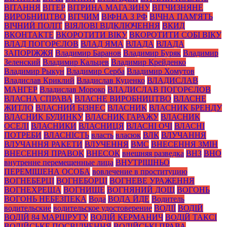
ВІТАННЯ
ВІТЕР
ВІТРИНА МАГАЗИНУ
ВІТЧИЗНЯНЕ
ВИРОБНИЦТВО
ВІТЧИМ
ВІФНА З РФ
ВІЧНА ПАМ'ЯТЬ
ВІЧНИЙ ПОЛІТ
ВІЯЛОВІ ВІДКЛЮЧЕННЯ
ВКИД
ВКОНТАКТЕ
ВКОРОТИТИ ВІКУ
ВКОРОТИТИ СОБІ ВІКУ
ВЛАД ПОГОРЄЛОВ
ВЛАД ЯМА
ВЛАДА
ВЛАДА
ЗАПОРІЖЖЯ
Владимир Баранов
Владимир Буряк
Владимир
Зеленский
Владимир Кальцев
Владимир Крейденко
Владимир Рыкун
Владимир Серба
Владимир Хомутов
Владислав Криклий
Владислав Куценко
ВЛАДИСЛАВ
МАНГЕР
Владислав Мороко
ВЛАДИСЛАВ ПОГОРЄЛОВ
ВЛАСНА СПРАВА
ВЛАСНЕ ВИРОБНИЦТВО
ВЛАСНЕ
ЖИТЛО
ВЛАСНИЙ БІЗНЕС
ВЛАСНИК
ВЛАСНИК БРЕНДУ
ВЛАСНИК БУДИНКУ
ВЛАСНИК ГАРАЖУ
ВЛАСНИК
ОСЕЛІ
ВЛАСНИКИ
ВЛАСНИЦЯ
ВЛАСНІ ОЧІ
ВЛАСНІ
ПОТРЕБИ
ВЛАСНІСТЬ
власть
власюк
ВЛК
ВЛУЧАННЯ
ВЛУЧАННЯ РАКЕТИ
ВЛУЧЕННЯ
ВМС
ВНЕСЕННЯ ЗМІН
ВНЕСЕННЯ ПРАВОК
ВНЕСОК
внешняя разведка
ВНЗ
ВНО
внутренне перемещенные лица
ВНУТРІШНЬО
ПЕРЕМІЩЕНА ОСОБА
вовлечение в проституцию
ВОГНЕБЕРЦІ
ВОГНЕБОРЦІ
ВОГНЕВЕ УРАЖЕННЯ
ВОГНЕХРЕЩА
ВОГНИЩЕ
ВОГНЯНИЙ ДОЩ
ВОГОНЬ
ВОГОНЬ НЕБЕЗПЕКА
Вода
ВОДА ЙДЕ
Водитель
водительские
водительское удостоверение
ВОДІЇ
ВОДІЙ
ВОДІЙ 84 МАРШРУТУ
ВОДІЙ КЕРМАНИЧ
ВОДІЙ ТАКСІ
ВОДІЙСЬКЕ ПОСВІДЧЕННЯ
ВОДІЙСЬКІ ПРАВА