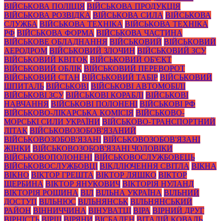
ВІЙСЬКОВА ПОЛІЦІЯ
ВІЙСЬКОВА ПРОДУКЦІЯ
ВІЙСЬКОВА РОЗВІДКА
ВІЙСЬКОВА СИЛА
ВІЙСЬКОВА
СЛУЖБА
ВІЙСЬКОВА ТЕХНІКА
ВІЙСЬКОВА ТЕХНІКА
РФ
ВІЙСЬКОВА ФОРМА
ВІЙСЬКОВА ЧАСТИНА
ВІЙСЬКОВЕ ОБЛАДНАННЯ
ВІЙСЬКОВИЙ
ВІЙСЬКОВИЙ
АЕРОДРОМ
ВІЙСЬКОВИЙ ЗЛОЧИН
ВІЙСЬКОВИЙ ЗСУ
ВІЙСЬКОВИЙ КВІТОК
ВІЙСЬКОВИЙ ОБ'ЄКТ
ВІЙСЬКОВИЙ ОБЛІК
ВІЙСЬКОВИЙ ПЕРЕВОРОТ
ВІЙСЬКОВИЙ СТАН
ВІЙСЬКОВИЙ ТАБІР
ВІЙСЬКОВИЙ
ШПИТАЛЬ
ВІЙСЬКОВІ
ВІЙСЬКОВІ АВТОМОБІЛІ
ВІЙСЬКОВІ ЗСУ
ВІЙСЬКОВІ КОРАБЛІ
ВІЙСЬКОВІ
НАВЧАННЯ
ВІЙСЬКОВІ ПОЛОНЕНІ
ВІЙСЬКОВІ РФ
ВІЙСЬКОВО-ЛІКАРСЬКА КОМІСІЯ
ВІЙСЬКОВО-
МОРСЬКІ СИЛИ УКРАЇНИ
ВІЙСЬКОВО-ТРАНСПОРТНИЙ
ЛІТАК
ВІЙСЬКОВОЗОБОВ'ЯЗАНИЙ
ВІЙСЬКОВОЗОБОВ'ЯЗАНІ
ВІЙСЬКОВОЗОБОВ'ЯЗАНІ
ЖІНКИ
ВІЙСЬКОВОЗОБОВ'ЯЗАНІ ЧОЛОВІКИ
ВІЙСЬКОВОПОЛОНЕНІ
ВІЙСЬКОВОСЛУЖБОВЕЦЬ
ВІЙСЬКОВОСЛУЖБОВЦІ
ВІКДЛЮЧЕННЯ СВІТЛА
ВІКНА
ВІКНО
ВІКТОР ГРЕШТА
ВІКТОР ЛЯШКО
ВІКТОР
ЩЕРБИНА
ВІКТОР ЯНУКОВИЧ
ВІКТОРІЯ НУЛАНД
ВІКТОРІЯ РОЩИНА
ВІЛ
ВІЛЬНА УКРАЇНА
ВІЛЬНИЙ
ДОСТУП
ВІЛЬНЮС
ВІЛЬНЯНСЬК
ВІЛЬНЯНСЬКИЙ
РАЙОН
ВІННИЧЧИНА
ВІНУВАТЦІ
ВІРА
ВІРНИЙ ДРУГ
ВІРНІСТЬ
ВІРШ
ВІРЯНИ
ВІСБАДЕН
ВІТАЛІЙ КОВАЛЬ