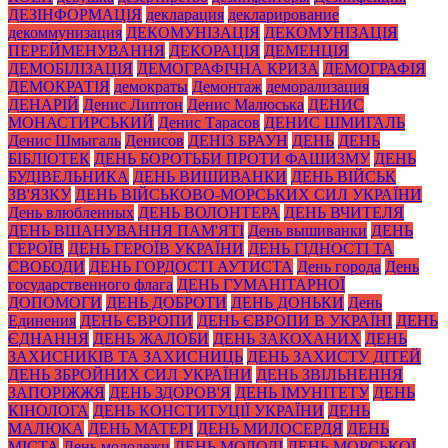
ДЕЗІНФОРМАЦІЯ
декларация
декларирование
декоммунизация
ДЕКОМУНІЗАЦІЯ
ДЕКОМУНІЗАЦІЯ
ПЕРЕЙМЕНУВАННЯ
ДЕКОРАЦІЯ
ДЕМЕНЦІЯ
ДЕМОБІЛІЗАЦІЯ
ДЕМОГРАФІЧНА КРИЗА
ДЕМОГРАФІЯ
ДЕМОКРАТІЯ
демократы
Демонтаж
деморализация
ДЕНАРІЙ
Денис Липтон
Денис Малюська
ДЕНИС
МОНАСТИРСЬКИЙ
Денис Тарасов
ДЕНИС ШМИГАЛЬ
Денис Шмыгаль
Денисов
ДЕНІЗ БРАУН
ДЕНЬ
ДЕНЬ
БІБЛІОТЕК
ДЕНЬ БОРОТЬБИ ПРОТИ ФАШИЗМУ
ДЕНЬ
БУДІВЕЛЬНИКА
ДЕНЬ ВИШИВАНКИ
ДЕНЬ ВІЙСЬК
ЗВ'ЯЗКУ
ДЕНЬ ВІЙСЬКОВО-МОРСЬКИХ СИЛ УКРАЇНИ
День влюбленных
ДЕНЬ ВОЛОНТЕРА
ДЕНЬ ВЧИТЕЛЯ
ДЕНЬ ВШАНУВАННЯ ПАМ'ЯТІ
День вышиванки
ДЕНЬ
ГЕРОЇВ
ДЕНЬ ГЕРОЇВ УКРАЇНИ
ДЕНЬ ГІДНОСТІ ТА
СВОБОДИ
ДЕНЬ ГОРДОСТІ АУТИСТА
День города
День
государственного флага
ДЕНЬ ГУМАНІТАРНОЇ
ДОПОМОГИ
ДЕНЬ ДОБРОТИ
ДЕНЬ ДОНЬКИ
День
Единения
ДЕНЬ ЄВРОПИ
ДЕНЬ ЄВРОПИ В УКРАЇНІ
ДЕНЬ
ЄДНАННЯ
ДЕНЬ ЖАЛОБИ
ДЕНЬ ЗАКОХАНИХ
ДЕНЬ
ЗАХИСНИКІВ ТА ЗАХИСНИЦЬ
ДЕНЬ ЗАХИСТУ ДІТЕЙ
ДЕНЬ ЗБРОЙНИХ СИЛ УКРАЇНИ
ДЕНЬ ЗВІЛЬНЕННЯ
ЗАПОРІЖЖЯ
ДЕНЬ ЗДОРОВ'Я
ДЕНЬ ІМУНІТЕТУ
ДЕНЬ
КІНОЛОГА
ДЕНЬ КОНСТИТУЦІЇ УКРАЇНИ
ДЕНЬ
МАЛЮКА
ДЕНЬ МАТЕРІ
ДЕНЬ МИЛОСЕРДЯ
ДЕНЬ
МІСТА
День молодежи
ДЕНЬ МОЛОДІ
ДЕНЬ МОРСЬКОЇ