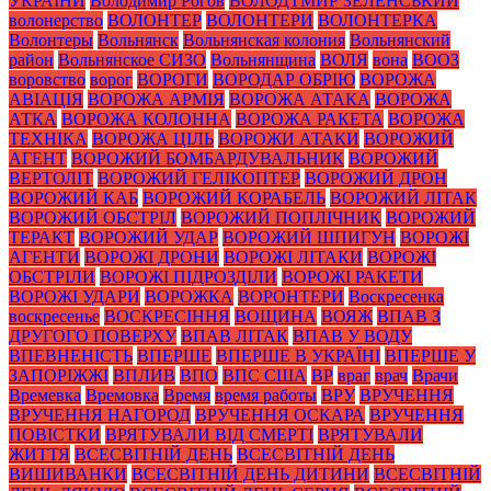
УКРАЇНИ
Володимир Рогов
ВОЛОДТМИР ЗЕЛЕНСЬКИЙ
волонерство
ВОЛОНТЕР
ВОЛОНТЕРИ
ВОЛОНТЕРКА
Волонтеры
Вольнянск
Вольнянская колония
Вольнянский
район
Вольнянское СИЗО
Вольнянщина
ВОЛЯ
вона
ВООЗ
воровство
ворог
ВОРОГИ
ВОРОДАР ОБРІЮ
ВОРОЖА
АВІАЦІЯ
ВОРОЖА АРМІЯ
ВОРОЖА АТАКА
ВОРОЖА
АТКА
ВОРОЖА КОЛОННА
ВОРОЖА РАКЕТА
ВОРОЖА
ТЕХНІКА
ВОРОЖА ЦІЛЬ
ВОРОЖИ АТАКИ
ВОРОЖИЙ
АГЕНТ
ВОРОЖИЙ БОМБАРДУВАЛЬНИК
ВОРОЖИЙ
ВЕРТОЛІТ
ВОРОЖИЙ ГЕЛІКОПТЕР
ВОРОЖИЙ ДРОН
ВОРОЖИЙ КАБ
ВОРОЖИЙ КОРАБЕЛЬ
ВОРОЖИЙ ЛІТАК
ВОРОЖИЙ ОБСТРІЛ
ВОРОЖИЙ ПОПЛІЧНИК
ВОРОЖИЙ
ТЕРАКТ
ВОРОЖИЙ УДАР
ВОРОЖИЙ ШПИГУН
ВОРОЖІ
АГЕНТИ
ВОРОЖІ ДРОНИ
ВОРОЖІ ЛІТАКИ
ВОРОЖІ
ОБСТРІЛИ
ВОРОЖІ ПІДРОЗДІЛИ
ВОРОЖІ РАКЕТИ
ВОРОЖІ УДАРИ
ВОРОЖКА
ВОРОНТЕРИ
Воскресенка
воскресенье
ВОСКРЕСІННЯ
ВОЩИНА
ВОЯЖ
ВПАВ З
ДРУГОГО ПОВЕРХУ
ВПАВ ЛІТАК
ВПАВ У ВОДУ
ВПЕВНЕНІСТЬ
ВПЕРШЕ
ВПЕРШЕ В УКРАЇНІ
ВПЕРШЕ У
ЗАПОРІЖЖІ
ВПЛИВ
ВПО
ВПС США
ВР
враг
врач
Врачи
Времевка
Времовка
Время
время работы
ВРУ
ВРУЧЕННЯ
ВРУЧЕННЯ НАГОРОД
ВРУЧЕННЯ ОСКАРА
ВРУЧЕННЯ
ПОВІСТКИ
ВРЯТУВАЛИ ВІД СМЕРТІ
ВРЯТУВАЛИ
ЖИТТЯ
ВСЕСВІТНІЙ ДЕНЬ
ВСЕСВІТНІЙ ДЕНЬ
ВИШИВАНКИ
ВСЕСВІТНІЙ ДЕНЬ ДИТИНИ
ВСЕСВІТНІЙ