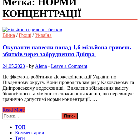
Метка: НОРМИ
КОНЦЕНТРАЦІЇ
Війна
/
Гроші
/
Україна
Окупанти нанесли понад 1,6 мільйона гривень
збитків через забруднення Дніпра
24.05.2023
-
by
Alena
-
Leave a Comment
Це фіксують робітники Держекоінспекції України по
Південному округу. Вони проводять заміри у Каховському та
Дніпровському водосховищі. Виявлено збільшення вмісту
біологічного та хімічного споживання кисню, що перевищує
гранично допустимі норми концентрації. …
Read More
Найти:
ТОП
Комментарии
Теги