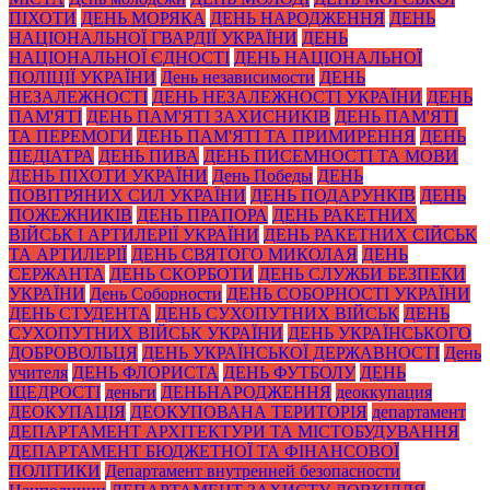
ПІХОТИ
ДЕНЬ МОРЯКА
ДЕНЬ НАРОДЖЕННЯ
ДЕНЬ
НАЦІОНАЛЬНОЇ ГВАРДІЇ УКРАЇНИ
ДЕНЬ
НАЦІОНАЛЬНОЇ ЄДНОСТІ
ДЕНЬ НАЦІОНАЛЬНОЇ
ПОЛІЦІЇ УКРАЇНИ
День независимости
ДЕНЬ
НЕЗАЛЕЖНОСТІ
ДЕНЬ НЕЗАЛЕЖНОСТІ УКРАЇНИ
ДЕНЬ
ПАМ'ЯТІ
ДЕНЬ ПАМ'ЯТІ ЗАХИСНИКІВ
ДЕНЬ ПАМ'ЯТІ
ТА ПЕРЕМОГИ
ДЕНЬ ПАМ'ЯТІ ТА ПРИМИРЕННЯ
ДЕНЬ
ПЕДІАТРА
ДЕНЬ ПИВА
ДЕНЬ ПИСЕМНОСТІ ТА МОВИ
ДЕНЬ ПІХОТИ УКРАЇНИ
День Победы
ДЕНЬ
ПОВІТРЯНИХ СИЛ УКРАЇНИ
ДЕНЬ ПОДАРУНКІВ
ДЕНЬ
ПОЖЕЖНИКІВ
ДЕНЬ ПРАПОРА
ДЕНЬ РАКЕТНИХ
ВІЙСЬК І АРТИЛЕРІЇ УКРАЇНИ
ДЕНЬ РАКЕТНИХ СІЙСЬК
ТА АРТИЛЕРІЇ
ДЕНЬ СВЯТОГО МИКОЛАЯ
ДЕНЬ
СЕРЖАНТА
ДЕНЬ СКОРБОТИ
ДЕНЬ СЛУЖБИ БЕЗПЕКИ
УКРАЇНИ
День Соборности
ДЕНЬ СОБОРНОСТІ УКРАЇНИ
ДЕНЬ СТУДЕНТА
ДЕНЬ СУХОПУТНИХ ВІЙСЬК
ДЕНЬ
СУХОПУТНИХ ВІЙСЬК УКРАЇНИ
ДЕНЬ УКРАЇНСЬКОГО
ДОБРОВОЛЬЦЯ
ДЕНЬ УКРАЇНСЬКОЇ ДЕРЖАВНОСТІ
День
учителя
ДЕНЬ ФЛОРИСТА
ДЕНЬ ФУТБОЛУ
ДЕНЬ
ЩЕДРОСТІ
деньги
ДЕНЬНАРОДЖЕННЯ
деоккупация
ДЕОКУПАЦІЯ
ДЕОКУПОВАНА ТЕРИТОРІЯ
департамент
ДЕПАРТАМЕНТ АРХІТЕКТУРИ ТА МІСТОБУДУВАННЯ
ДЕПАРТАМЕНТ БЮДЖЕТНОЇ ТА ФІНАНСОВОЇ
ПОЛІТИКИ
Департамент внутренней безопасности