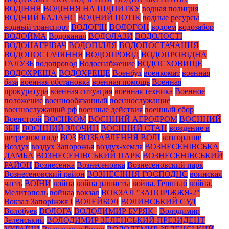
ВОДІННЯ
ВОДІННЯ НА ПІДПИТКУ
водная полиция
ВОДНИЙ БАЛАНС
ВОДНИЙ ПОТІК
водные ресурсы
водный транспорт
ВОДОГІН
ВОДОГОН
водоем
водозабор
ВОДОЙМА
Водоканал
ВОДОЛАЗИ
ВОДОЛОСТІ
ВОДОНАГРІВАЧ
ВОДОПІЛЛЯ
ВОДОПОСТАЧАННЯ
ВОДОПОСТАЧЯННЯ
ВОДОПРОВІД
ВОДОПРОВІДНА
ГАЛУЗЬ
водопровод
Водоснабжение
ВОДОСХОВИЩЕ
ВОДОХРЕЩА
ВОДОХРЕЩЕ
Военбуд
военкомат
военная
база
военная обстановка
военная помощь
Военная
прокуратура
военная ситуация
военная техника
Военное
положение
военнообязанный
военнослужащие
военнослужащий рф
военные действия
военный сбор
Военстрой
ВОЄНКОМ
ВОЄННИЙ АЕРОДРОМ
ВОЄННИЙ
ЗБІР
ВОЄННИЙ ЗЛОЧИН
ВОЄННИЙ СТАН
вождение в
нетрезвом виде
ВОЗ
ВОЗБАВЛЕННЯ ВОЛІ
возгорание
Воздух
воздух Запорожья
воздух-хемля
ВОЗНЕСЕНІВСЬКА
ДАМБА
ВОЗНЕСЕНІВСЬКИЙ ПАРК
ВОЗНЕСЕНІВСЬКИЙ
РАЙОН
Вознесенка
Вознесеновка
Вознесеновский парк
Вознесеновский район
ВОЗНЕСІННЯ ГОСПОДНЄ
воинская
часть
ВОЇНИ
война
война рашисты
война. Генштаб
война.
Мелитополь
войнаа
вокзал
ВОКЗАЛ "ЗАПОРІЖЖЯ-2"
Вокзал Запоріжжя І
ВОЛЕЙБОЛ
ВОЛИНСЬКИЙ СУД
Волобуев
ВОЛОГА
ВОЛОДИМИР БУРЯК_
Володимир
Зеленський
ВОЛОДИМИР ЗЕЛЕНСЬКИЙ ПРЕЗИДЕНТ