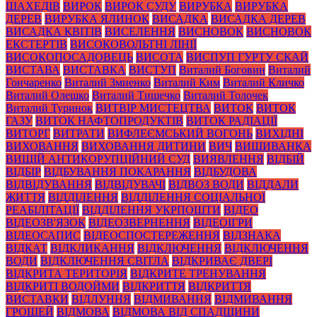
ШАХЕДІВ
ВИРОК
ВИРОК СУДУ
ВИРУБКА
ВИРУБКА
ДЕРЕВ
ВИРУБКА ЯЛИНОК
ВИСАДКА
ВИСАДКА ДЕРЕВ
ВИСАДКА КВІТІВ
ВИСЕЛЕННЯ
ВИСНОВОК
ВИСНОВОК
ЕКСТЕРТІВ
ВИСОКОВОЛЬТНІ ЛІНІЇ
ВИСОКОПОСАДОВЕЦЬ
ВИСОТА
ВИСПУП ГУРТУ СКАЙ
ВИСТАВА
ВИСТАВКА
ВИСТУП
Виталий Боговин
Виталий
Гончаренко
Виталий Змиенко
Виталий Ким
Виталий Кличко
Виталий Олешко
Виталий Тишечко
Виталий Толочек
Виталий Туринок
ВИТВІР МИСТЕЦТВА
ВИТОК
ВИТОК
ГАЗУ
ВИТОК НАФТОПРОДУКТІВ
ВИТОК РАДІАЦІЇ
ВИТОРГ
ВИТРАТИ
ВИФЛЕЄМСЬКИЙ ВОГОНЬ
ВИХІДНІ
ВИХОВАННЯ
ВИХОВАННЯ ДИТИНИ
ВИЧ
ВИШИВАНКА
ВИЩІЙ АНТИКОРУПЦІЙНИЙ СУД
ВИЯВЛЕННЯ
ВІДБІЙ
ВІДБІР
ВІДБУВАННЯ ПОКАРАННЯ
ВІДБУДОВА
ВІДВІДУВАННЯ
ВІДВІДУВАЧІ
ВІДВОЗ ВОДИ
ВІДДАЛИ
ЖИТТЯ
ВІДДІЛЕННЯ
ВІДДІЛЕННЯ СОЦІАЛЬНОЇ
РЕАБІЛІТАЦІЇ
ВІДДІЛЕННЯ УКРПОШТИ
ВІДЕО
ВІДЕОЗВ'ЯЗОК
ВІДЕОЗВЕРНЕННЯ
ВІДЕОІГРИ
ВІДЕОСАПИС
ВІДЕОСПОСТЕРЕЖЕННЯ
ВІДЗНАКА
ВІДКАТ
ВІДКЛИКАННЯ
ВІДКЛЮЧЕННЯ
ВІДКЛЮЧЕННЯ
ВОДИ
ВІДКЛЮЧЕННЯ СВІТЛА
ВІДКРИВАЄ ДВЕРІ
ВІДКРИТА ТЕРИТОРІЯ
ВІДКРИТЕ ТРЕНУВАННЯ
ВІДКРИТІ ВОДОЙМИ
ВІДКРИТТЯ
ВІДКРИТТЯ
ВИСТАВКИ
ВІДЛУННЯ
ВІДМИВАННЯ
ВІДМИВАННЯ
ГРОШЕЙ
ВІДМОВА
ВІДМОВА ВІД СПАДЩИНИ