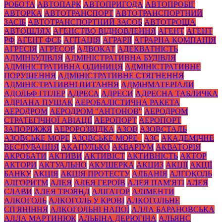
РОБОТА
АВТОПАРК
АВТОПРИГОДА
АВТОПРОБІГ
АВТОРКА
АВТОТРАНСПОРТ
АВТОТРАНСПОРТНИЙ
ЗАСІБ
АВТОТРАНСПОРТНИЙ ЗАСОБ
АВТОТРОЩА
АВТОШЛЯХ
АГЕНСТВО ВІДНОВЛЕННЯ
АГЕНТ
АГЕНТ
РФ
АГЕНТ ФСБ
АГІТАЦІЯ
АГРАРІЇ
АГРАРНА КОМПАНІЯ
АГРЕСІЯ
АГРЕСОР
АДВОКАТ
АДЕКВАТНІСТЬ
АДМІНБУДІВЛЯ
АДМІНІСТРАТИВНА БУДІВЛЯ
АДМІНІСТРАТИВНА ОДИНИЦЯ
АДМІНІСТРАТИВНЕ
ПОРУШЕННЯ
АДМІНІСТРАТИВНЕ СТЯГНЕННЯ
АДМІНІСТРАТИВНІ ПИТАННЯ
АДМІНМАТЕРІАЛИ
АДОЛЬФ ГІТЛЕР
АДРЕСА
АДРЕСИ
АДРЕСНА ТАБЛИЧКА
АДРІАНА ПУЩАК
АЕРОБАЛІСТИЧНА РАКЕТА
АЕРОДРОМ
АЕРОДРОМ "АНТОНОВ"
АЕРОДРОМ
СТРАТЕГІЧНОЇ АВІАЦІЇ
АЕРОПОРТ
АЕРОПОРТ
ЗАПОРІЖЖЯ
АЕРОРОЗВІДКА
АЗОВ
АЗОВСТАЛЬ
АЗОВСЬКЕ МОРЕ
АЗОВСЬКЕ МОРЕ_
АЗС
АКАДЕМІЧНЕ
ВЕСЛУВАННЯ
АКАПУЛЬКО
АКВАРІУМ
АКВАТОРІЯ
АКРОБАТИ
АКТИВИ
АКТИВІСТ
АКТИВНІСТЬ
АКТОР
АКТОРИ
АКТУАЛЬНО
АКУШЕРКА
АКЦИЗ
АКЦІЇ
АКЦІЇ
БАНКУ
АКЦІЯ
АКЦІЯ ПРОТЕСТУ
АЛБАНІЯ
АЛГОКОЛЬ
АЛГОРИТМ
АЛЕЯ
АЛЕЯ ГЕРОЇВ
АЛЕЯ ПАМ'ЯТІ
АЛЕЯ
СЛАВИ
АЛЕЯ ТРОЯНД
АЛІГАТОР
АЛІМЕНТИ
АЛКОГОЛЬ
АЛКОГОЛЬ У КРОВІ
АЛКОГОЛЬНЕ
СП'ЯНІННЯ
АЛКОГОЛЬНІ НАПОЇ
АЛЛА БАРАНОВСЬКА
АЛЛА МАРТИНЮК
АЛЬБІНА ДЕРЮГІНА
АЛЬЯНС