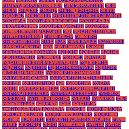
БОКС
БОЛГАРІЯ
БОМБА
БОМБАРДУВАЛЬНИК
БОМБАРДУВАЛЬНИК ТУ-95
БОМБОСХОВИЩЕ
БОРГ
БОРГИ
БОРДЕЛЬ
БОРЕЦЬ
БОРИС ДЖОНСОН
БОРИС
ТОДУРОВ
БОРИСПІЛЬ
БОРОДИНСЬКИЙ МІКРОРАЙОН
БОРОТЬБА
БОРОТЬБА З ВОРОГОМ
БОРОТЬБА ЗА
НЕЗАЛЕЖНІСТЬ
БОРОТЬБА УКРАЇНИ
БОРОЬББА
БОСТОНСЬКИЙ МАРАФОН
БОТ
БОТАНИЧНИЙ САД
БОТАНІЧНИЙ САД
БОТОФЕРМА
БОТУЛІЗМ
БОТУЛОТОКСИН
БПЛА
БРАК
БРАК КАДРІВ
БРАКОНЬЄР
БРАКОНЬЄРСТВО
БРАТ
БРАТИСЛАВА
БРЕХНЯ
БРИТАНСЬКА РОЗВІДКА
БРИФІНГ
БРОВАРИ
БРОНЗА
БРОНЮВАННЯ
БРЮССЕЛЬ
БРЯНСЬК
БУДАНОВ
БУДАПЕШТСЬКИЙ МЕМОРАНДУМ
БУДЕ ВЕСНА
БУДИНКИ
БУДИНОК
БУДИНОК КУЛЬТУРИ
БУДИНОК
СІМЕЙНОГО ТИПУ
БУДІВЕЛЬНА КОМПАНІЯ
БУДІВЕЛЬНЕ СМІТТЯ
БУДІВЕЛЬНИЙ МАЙДАНЧИК
БУДІВЛЯ
БУДІВНИЦТВО
БУК
БУКОВИНА
БУЛАВА
БУЛІНГ
БУЛЬВАР ВІНТЕРА
БУЛЬВАР ЦЕНТРАЛЬНИЙ
БУЛЬВАР ШЕВЧЕНКА
БУЛЬВАР ШЕВЧЕНКО
БУМБОКС
БУМЕРАНГ
БУНТ ПРИГОЖИНА
БУРЕВІЙ
БУРУЛЬКА
БУРЯ
БУХГАЛТЕРКА
БУЦЕФАЛ
БУЧА
БУЧАЦЬКА
ТЕРИТОРІАЛЬНА ГРОМАДА
БЮДЖЕТ
БЮДЖЕТ МІСТА
БЮДЖЕТ УКРАЇНИ
БЮДЖЕТНА КОМІСІЯ
БЮДЖЕТНІ
КОШТИ
БЮЛЕТЕНІ
БЮРО РИТУАЛЬНИХ ПОСЛУГ
БЮСТ
В ЦІЛЬ
В'ЯЗНИЦЯ
В'ЯЗНІ
ВАГІТНІСТЬ
ВАГНЕР
ВАГОН