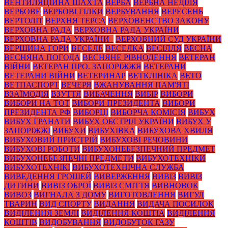
ВЕНТИЛЯЦІЙНА ШАХТА
ВЕРБА
ВЕРБНА НЕДІЛЯ
ВЕРБОВЕ
ВЕРБОВІ ГІЛКИ
ВЕРБУВАННЯ
ВЕРЕСЕНЬ
ВЕРТОЛІТ
ВЕРХНЯ ТЕРСА
ВЕРХОВЕНСТВО ЗАКОНУ
ВЕРХОВНА РАДА
ВЕРХОВНА РАДА УКРАЇНИ
ВЕРХОВНА РАДА УКРАЇНИ_
ВЕРХОВНИЙ СУД УКРАЇНИ
ВЕРШИНА ГОРИ
ВЕСЕЛЕ
ВЕСЕЛКА
ВЕСІЛЛЯ
ВЕСНА
ВЕСНЯНА ПОГОДА
ВЕСНЯНЕ РІВНОДЕННЯ
ВЕТЕРАН
ВІЙНИ
ВЕТЕРАН ПРО. ЗАПОРІЖЖЯ
ВЕТЕРАНИ
ВЕТЕРАНИ ВІЙНИ
ВЕТЕРИНАР
ВЕТКЛІНІКА
ВЕТО
ВЕТПАСПОРТ
ВЕЧЕРЯ
ВЖАНУВАННЯ ПАМ'ЯТІ
ВЗАЇМОДІЯ
ВЗУТТЯ
ВИБАЧЕННЯ
ВИБІР
ВИБОРИ
ВИБОРИ НА ТОТ
ВИБОРИ ПРЕЗИДЕНТА
ВИБОРИ
ПРЕЗИДЕНТА РФ
ВИБОРЦІ
ВИБОРЧА КОМІСІЯ
ВИБУХ
ВИБУХ ГРАНАТИ
ВИБУХ ОБСТРІЛ УКРАЇНИ
ВИБУХ У
ЗАПОРІЖЖІ
ВИБУХИ
ВИБУХІВКА
ВИБУХОВА ХВИЛЯ
ВИБУХОВИЙ ПРИСТРІЙ
ВИБУХОВІ РЕЧОВИНИ
ВИБУХОВІ РОБОТИ
ВИБУХОНЕБЕЗПЕЧНИЙ ПРЕДМЕТ
ВИБУХОНЕБЕЗПЕЧНІ ПРЕДМЕТИ
ВИБУХОТЕХНІКИ
ВИБУХОТЕХНІКІ
ВИБУХОТЕХНІЧНА СЛУЖБА
ВИВЕДЕННЯ ГРОШЕЙ
ВИВЕРЖЕННЯ
ВИВІЗ
ВИВІЗ
ДИТИНИ
ВИВІЗ ОБРОЇ
ВИВІЗ СМІТТЯ
ВИВНОВОК
ВИВОЗ
ВИГНАЛА З ДОМУ
ВИГОТОВЛЕННЯ
ВИГУЛ
ТВАРИН
ВИД СПОРТУ
ВИДАННЯ
ВИДАЧА ПОСИЛОК
ВИДІЛЕННЯ ЗЕМЛІ
ВИДІЛЕННЯ КОШТІА
ВИДІЛЕННЯ
КОШТІВ
ВИДОБУВАННЯ
ВИДОБУТОК ГАЗУ