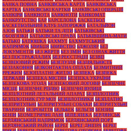
БАНКА ПОВНА
БАНКІВСЬКА КАРТА
БАНКІВСЬКА
КАРТКА
БАНКІВСЬКІ КАРТКИ
БАНКІВСЬКІ ОПЕРАЦІЇ
БАНКІРИ
БАНКНОТА
БАНКНОТИ
БАНКОМАТ
БАНКРУТСТВО
БАР
БАРСЕЛОНА
БАСКЕТБОЛ
БАСКЕТБОЛЬНИЙ КЛУБ ЗАПОРІЖЖЯ
БАТАЛЬЙОН
АЗОВ
БАТЬКИ
БАТЬКИ ТА ДІТИ
БАТЬКІВСЬКІ
ОБОВ'ЯЗКИ
БАТЬКІВСЬКІ ПРАВА
БАТЬКІВЩИНА-МАТИ
БАТЬКО
БАТЮШКА
БАХМУТ
БАХМУТСЬКИЙ
НАПРЯМОК
БВИБЦЯ
БВИВСТВО
БДЖОЛЯР
БЕЗ
ДОКУМЕНТІВ
БЕЗ ЖЕРТВ
БЕЗ ЗМІН
БЕЗ ОЗНАК ЖИТТЯ
БЕЗ ПОСТРАЖДАЛИХ
БЕЗ РЕЄСТРАЦІЇ
БЕЗВІЗ
БЕЗВІЗОВИЙ РЕЖИМ
БЕЗГЛУЗДЯ
БЕЗДІЯЛЬНІСТЬ
БЕЗЗАКОННЯ
БЕЗКОНТАКТНА ОПЛАТА
БЕЗМИТНИЙ
РРЕЖИМ
БЕЗОПЛАТНЕ ЖИТЛО
БЕЗПЕКА
БЕЗПЕКА
ДЕРЖАВИ
БЕЗПЕКА МІСТЯН
БЕЗПЕКА УКРАЇНИ
БЕЗПЕКОВА УГОДА
БЕЗПЕКОВИЙ ДОГОВІР
БЕЗПЕЧНЕ
МІСЦЕ
БЕЗПЕЧНЕ РІЗДВО
БЕЗПЕЧНІ ВУЛИЦІ
БЕЗПІЛОТНИЙ ЛЕТАЛЬНИЙ АПАРАТ
БЕЗПІЛОТНИК
БЕЗПІЛОТНИК ГУР МОУ
БЕЗПІЛОТНИКИ
БЕЗПЛАТНО
БЕЗПРИТУЛЬНІ
БЕЗПРИТУЛЬНІ СОБАКИ
БЕЗПРИТУЛЬНІ
ТВАРИНИ
БЕЗРОБІТТЯ
БЕЛЬБЕК
БЕЛЬГІЯ
БЕНЗИН
БЕНІН
БЕОМЕТРИЧНІ ДАНІ
БЕПЕЗПЕКА
БЕРДЯНСЬК
БЕРДЯНСЬКИЙ НАПРЯМОК
БЕРДЯНСЬКИЙ ПОРТ
БЕРДЯНСЬКИЙ РАЙОН
БЕРЕГ
БЕРЕГ ДНІПРА
БЕРЕГ
РІЧКИ
БЕРЕГИ ДНІПРА
БЕРЕГОВА ОХОРОНА
БЕРЕГОВА