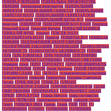
ГЕНЕРАЛ ЧЕРЕШНЯ
ГЕНЕРАЛЬНА ПРОКУРАТУРА
УКРАЇНИ
Генеральная прокуратура
ГЕНЕРАЛЬНИЙ
ДИРЕКТОР
ГЕНЕРАЛЬНИЙ СЕКРЕТАР
ГЕНЕРАЛЬНИЙ
СЕКРЕТАР НАТО
ГЕНЕРАЛЬНИЙ СЕКРЕТАР ООН
Генеральний штаб
ГЕНЕРАЛЬНИЙ ШТАБ ЗСУ
генеральный
прокурор
ГЕНЕРАТОР
ГЕНЕТИЧНИЙ КОД НАЦІЇ
Геническ
Геннадий Касай
Геннадий Наумов
ГЕННАДІЙ КОНЯЄВ
ГЕННАДІЙ ФУКС
геноцид
ГЕНСЕК НАТО
ГЕНСЕКРЕТАРЬ НАТО
Генштаб
ГЕНШТАБ ЗСУ
ГЕНШТАБ
УКРАЇНИ
ГЕОГРАФІЧНИЙ ЦЕНТР ЄВРОПИ
ГЕОЛОГІЧНИЙ ЗАКАЗНИК
ГЕОЛОКАЦІЯ
ГЕОМАГНІТНА
АКТИВНІСТЬ
ГЕОМАГНІТНА АКТИВНОСТЬ
ГЕРАНЬ
ГЕРБ
ГЕРБ ТОКМАКА
ГЕРБ УКРАЇНИ
ГЕРГРАФІЧНІ
ОБ'ЄКТИ
ГЕРМАН ГАЛУЩЕНКО
ГЕРМАН СМЕТАНІН
Германия
герои
ГЕРОЇ
ГЕРОЇ КРУТ
ГЕРОЇ НЕ ВМИРАЮТЬ
ГЕРОЇ УКРАЇНИ
ГЕРОЙ
Герой Украины
ГЕРОЙ УКРАЇНИ
ГЕРОЯМ СЛАВА
ГЕС
ГИДОТА
гидравлические испытания
Гидрометцентр
гимназия
Гимнастика
Гинтарас Савукинас
Гитлер
ГІДНЕ МІСЦЕ
ГІДНІСТЬ
ГІДРАНТ
ГІДРОЕЛЕКТРОСТАНЦІЯ
ГІДРОМЕТЕОРОЛОГІЯ
ГІЛЛЯ
ГІМН УКРАЇНИ
ГІПЕРМАРКЕТ
ГІПЕРМАРКЕТ АШАН
ГІРКІН
ГІРОСКУТЕР
Гітанас Науседа
глава государства
ГЛАВА ДЕРЖАВИ
главнокомандующий
главный тренер
Глазго
ГЛИБОКА ЯМА
Глинка
Глорія
ГНІЙ
ГНІТ
ГО
ГОДИВНИЦЯ
ГОДИНА
ГОДИННИК
ГОДИННИК