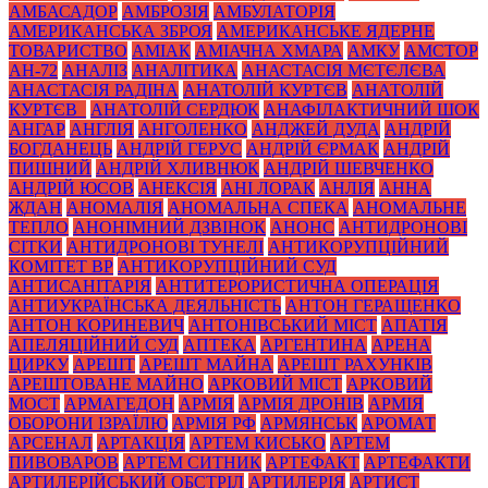
АМБАСАДОР
АМБРОЗІЯ
АМБУЛАТОРІЯ
АМЕРИКАНСЬКА ЗБРОЯ
АМЕРИКАНСЬКЕ ЯДЕРНЕ
ТОВАРИСТВО
АМІАК
АМІАЧНА ХМАРА
АМКУ
АМСТОР
АН-72
АНАЛІЗ
АНАЛІТИКА
АНАСТАСІЯ МЄТЄЛЄВА
АНАСТАСІЯ РАДІНА
АНАТОЛІЙ КУРТЄВ
АНАТОЛІЙ
КУРТЄВ_
АНАТОЛІЙ СЕРДЮК
АНАФІЛАКТИЧНИЙ ШОК
АНГАР
АНГЛІЯ
АНГОЛЕНКО
АНДЖЕЙ ДУДА
АНДРІЙ
БОГДАНЕЦЬ
АНДРІЙ ГЕРУС
АНДРІЙ ЄРМАК
АНДРІЙ
ПИШНИЙ
АНДРІЙ ХЛИВНЮК
АНДРІЙ ШЕВЧЕНКО
АНДРІЙ ЮСОВ
АНЕКСІЯ
АНІ ЛОРАК
АНЛІЯ
АННА
ЖДАН
АНОМАЛІЯ
АНОМАЛЬНА СПЕКА
АНОМАЛЬНЕ
ТЕПЛО
АНОНІМНИЙ ДЗВІНОК
АНОНС
АНТИДРОНОВІ
СІТКИ
АНТИДРОНОВІ ТУНЕЛІ
АНТИКОРУПЦІЙНИЙ
КОМІТЕТ ВР
АНТИКОРУПЦІЙНИЙ СУД
АНТИСАНІТАРІЯ
АНТИТЕРОРИСТИЧНА ОПЕРАЦІЯ
АНТИУКРАЇНСЬКА ДЕЯЛЬНІСТЬ
АНТОН ГЕРАЩЕНКО
АНТОН КОРИНЕВИЧ
АНТОНІВСЬКИЙ МІСТ
АПАТІЯ
АПЕЛЯЦІЙНИЙ СУД
АПТЕКА
АРГЕНТИНА
АРЕНА
ЦИРКУ
АРЕШТ
АРЕШТ МАЙНА
АРЕШТ РАХУНКІВ
АРЕШТОВАНЕ МАЙНО
АРКОВИЙ МІСТ
АРКОВИЙ
МОСТ
АРМАГЕДОН
АРМІЯ
АРМІЯ ДРОНІВ
АРМІЯ
ОБОРОНИ ІЗРАЇЛЮ
АРМІЯ РФ
АРМЯНСЬК
АРОМАТ
АРСЕНАЛ
АРТАКЦІЯ
АРТЕМ КИСЬКО
АРТЕМ
ПИВОВАРОВ
АРТЕМ СИТНИК
АРТЕФАКТ
АРТЕФАКТИ
АРТИЛЕРІЙСЬКИЙ ОБСТРІЛ
АРТИЛЕРІЯ
АРТИСТ