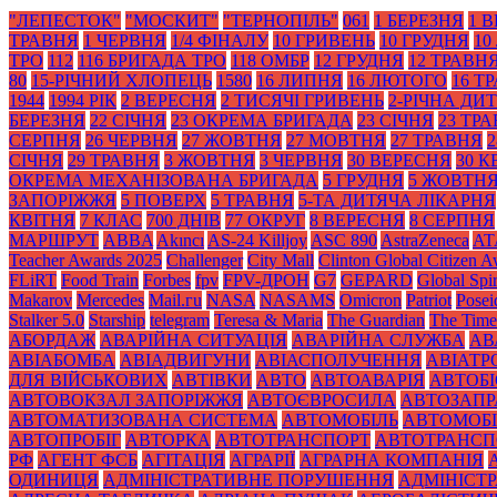
"ЛЕПЕСТОК"
"МОСКИТ"
"ТЕРНОПІЛЬ"
061
1 БЕРЕЗНЯ
1 
ТРАВНЯ
1 ЧЕРВНЯ
1/4 ФІНАЛУ
10 ГРИВЕНЬ
10 ГРУДНЯ
10
ТРО
112
116 БРИГАДА ТРО
118 ОМБР
12 ГРУДНЯ
12 ТРАВН
80
15-РІЧНИЙ ХЛОПЕЦЬ
1580
16 ЛИПНЯ
16 ЛЮТОГО
16 Т
1944
1994 РІК
2 ВЕРЕСНЯ
2 ТИСЯЧІ ГРИВЕНЬ
2-РІЧНА ДИ
БЕРЕЗНЯ
22 СІЧНЯ
23 ОКРЕМА БРИГАДА
23 СІЧНЯ
23 ТР
СЕРПНЯ
26 ЧЕРВНЯ
27 ЖОВТНЯ
27 МОВТНЯ
27 ТРАВНЯ
2
СІЧНЯ
29 ТРАВНЯ
3 ЖОВТНЯ
3 ЧЕРВНЯ
30 ВЕРЕСНЯ
30 К
ОКРЕМА МЕХАНІЗОВАНА БРИГАДА
5 ГРУДНЯ
5 ЖОВТН
ЗАПОРІЖЖЯ
5 ПОВЕРХ
5 ТРАВНЯ
5-ТА ДИТЯЧА ЛІКАРНЯ
КВІТНЯ
7 КЛАС
700 ДНІВ
77 ОКРУГ
8 ВЕРЕСНЯ
8 СЕРПНЯ
МАРШРУТ
ABBA
Akıncı
AS-24 Killjoy
ASC 890
AstraZeneca
AT
Teacher Awards 2025
Challenger
City Mall
Clinton Global Citizen 
FLiRT
Food Train
Forbes
fpv
FPV-ДРОН
G7
GEPARD
Global Spir
Makarov
Mercedes
Mаil.гu
NASA
NASAMS
Omicron
Patriot
Posei
Stalker 5.0
Starship
telegram
Teresa & Maria
The Guardian
The Time
АБОРДАЖ
АВАРІЙНА СИТУАЦІЯ
АВАРІЙНА СЛУЖБА
АВ
АВІАБОМБА
АВІАДВИГУНИ
АВІАСПОЛУЧЕННЯ
АВІАТ
ДЛЯ ВІЙСЬКОВИХ
АВТІВКИ
АВТО
АВТОАВАРІЯ
АВТОБІ
АВТОВОКЗАЛ ЗАПОРІЖЖЯ
АВТОЄВРОСИЛА
АВТОЗАПР
АВТОМАТИЗОВАНА СИСТЕМА
АВТОМОБІЛЬ
АВТОМОБІ
АВТОПРОБІГ
АВТОРКА
АВТОТРАНСПОРТ
АВТОТРАНСП
РФ
АГЕНТ ФСБ
АГІТАЦІЯ
АГРАРІЇ
АГРАРНА КОМПАНІЯ
ОДИНИЦЯ
АДМІНІСТРАТИВНЕ ПОРУШЕННЯ
АДМІНІСТ