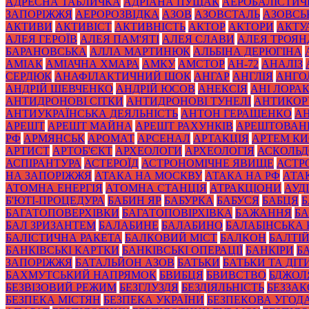
АДРЕСНА ТАБЛИЧКА
АДРІАНА ПУЩАК
АЕРОБАЛІСТИЧ
ЗАПОРІЖЖЯ
АЕРОРОЗВІДКА
АЗОВ
АЗОВСТАЛЬ
АЗОВСЬ
АКТИВИ
АКТИВІСТ
АКТИВНІСТЬ
АКТОР
АКТОРИ
АКТУ
АЛЕЯ ГЕРОЇВ
АЛЕЯ ПАМ'ЯТІ
АЛЕЯ СЛАВИ
АЛЕЯ ТРОЯН
БАРАНОВСЬКА
АЛЛА МАРТИНЮК
АЛЬБІНА ДЕРЮГІНА
АМІАК
АМІАЧНА ХМАРА
АМКУ
АМСТОР
АН-72
АНАЛІЗ
СЕРДЮК
АНАФІЛАКТИЧНИЙ ШОК
АНГАР
АНГЛІЯ
АНГО
АНДРІЙ ШЕВЧЕНКО
АНДРІЙ ЮСОВ
АНЕКСІЯ
АНІ ЛОРА
АНТИДРОНОВІ СІТКИ
АНТИДРОНОВІ ТУНЕЛІ
АНТИКОР
АНТИУКРАЇНСЬКА ДЕЯЛЬНІСТЬ
АНТОН ГЕРАЩЕНКО
А
АРЕШТ
АРЕШТ МАЙНА
АРЕШТ РАХУНКІВ
АРЕШТОВАН
РФ
АРМЯНСЬК
АРОМАТ
АРСЕНАЛ
АРТАКЦІЯ
АРТЕМ К
АРТИСТ
АРТОБ'ЄКТ
АРХЕОЛОГИ
АРХЕОЛОГІЯ
АСКОЛЬД
АСПІРАНТУРА
АСТЕРОЇД
АСТРОНОМІЧНЕ ЯВИЩЕ
АСТР
НА ЗАПОРІЖЖЯ
АТАКА НА МОСКВУ
АТАКА НА РФ
АТА
АТОМНА ЕНЕРГІЯ
АТОМНА СТАНЦІЯ
АТРАКЦІОНИ
АУД
Б'ЮТІ-ПРОЦЕДУРА
БАБИН ЯР
БАБУРКА
БАБУСЯ
БАБЦЯ
БАГАТОПОВЕРХІВКИ
БАГАТОПОВІРХІВКА
БАЖАННЯ
БА
БАЛ ЗРИЗАНТЕМ
БАЛАБИНЕ
БАЛАБИНО
БАЛАБІНСЬКА
БАЛІСТИЧНА РАКЕТА
БАЛКОВИЙ МІСТ
БАЛКОН
БАЛТІ
БАНКІВСЬКІ КАРТКИ
БАНКІВСЬКІ ОПЕРАЦІЇ
БАНКІРИ
Б
ЗАПОРІЖЖЯ
БАТАЛЬЙОН АЗОВ
БАТЬКИ
БАТЬКИ ТА ДІТ
БАХМУТСЬКИЙ НАПРЯМОК
БВИБЦЯ
БВИВСТВО
БДЖОЛ
БЕЗВІЗОВИЙ РЕЖИМ
БЕЗГЛУЗДЯ
БЕЗДІЯЛЬНІСТЬ
БЕЗЗА
БЕЗПЕКА МІСТЯН
БЕЗПЕКА УКРАЇНИ
БЕЗПЕКОВА УГОД