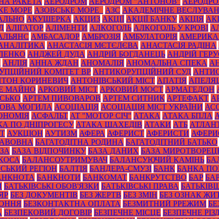
НА РАКЕТА
АЕРОДРОМ
АЕРОДРОМ "АНТОНОВ"
АЕРОДРОМ
КЕ МОРЕ
АЗОВСЬКЕ МОРЕ_
АЗС
АКАДЕМІЧНЕ ВЕСЛУВА
АЛЬНО
АКУШЕРКА
АКЦИЗ
АКЦІЇ
АКЦІЇ БАНКУ
АКЦІЯ
АК
Д
АЛІГАТОР
АЛІМЕНТИ
АЛКОГОЛЬ
АЛКОГОЛЬ У КРОВІ
А
АЛЬЯНС
АМБАСАДОР
АМБРОЗІЯ
АМБУЛАТОРІЯ
АМЕРИКА
АНАЛІТИКА
АНАСТАСІЯ МЄТЄЛЄВА
АНАСТАСІЯ РАДІНА
ЛЕНКО
АНДЖЕЙ ДУДА
АНДРІЙ БОГДАНЕЦЬ
АНДРІЙ ГЕРУ
К
АНЛІЯ
АННА ЖДАН
АНОМАЛІЯ
АНОМАЛЬНА СПЕКА
А
УПЦІЙНИЙ КОМІТЕТ ВР
АНТИКОРУПЦІЙНИЙ СУД
АНТИС
НТОН КОРИНЕВИЧ
АНТОНІВСЬКИЙ МІСТ
АПАТІЯ
АПЕЛЯ
Е МАЙНО
АРКОВИЙ МІСТ
АРКОВИЙ МОСТ
АРМАГЕДОН
ИСЬКО
АРТЕМ ПИВОВАРОВ
АРТЕМ СИТНИК
АРТЕФАКТ
А
ОВА МОГИЛА
АСОЦІАЦІЯ
АСОЦІАЦІЯ МІСТ УКРАЇНИ
АС
ОНОМІЯ
АСФАЛЬТ
АТ "МОТОР СІЧ"
АТАКА
АТАКА БПЛА
КА ПО ДНІПРОГЕСУ
АТАКА ШАХЕДІВ
АТАКИ
АТБ
АТЛАН
ІТ
АУКЦІОН
АУТИЗМ
АФЕРА
АФЕРИСТ
АФЕРИСТИ
АФЕРИ
БАВОВНА
БАГАТОДІТНА РОДИНА
БАГАТОДІТНИЙ БАТЬКО
ЗА
БАЗА ВІДПОЧИНКУ
БАЗА ДАНИХ
БАЗА МИРОТВОРЕЦ
 КОСА
БАЛАНСОУТРИМУВАЧ
БАЛАНСУЮЧИЙ КАМІНЬ
БА
ЙСЬКИЙ РЕГІОН
БАЛТІЯ
БАНДЕРА-СМУЗІ
БАНК
БАНКА П
АНКНОТА
БАНКНОТИ
БАНКОМАТ
БАНКРУТСТВО
БАР
БА
И
БАТЬКІВСЬКІ ОБОВ'ЯЗКИ
БАТЬКІВСЬКІ ПРАВА
БАТЬКІВ
ЯР
БЕЗ ДОКУМЕНТІВ
БЕЗ ЖЕРТВ
БЕЗ ЗМІН
БЕЗ ОЗНАК ЖИ
КОННЯ
БЕЗКОНТАКТНА ОПЛАТА
БЕЗМИТНИЙ РРЕЖИМ
БЕ
А
БЕЗПЕКОВИЙ ДОГОВІР
БЕЗПЕЧНЕ МІСЦЕ
БЕЗПЕЧНЕ РІЗ