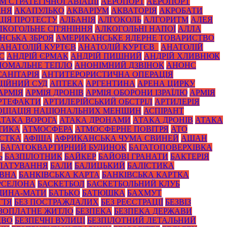
 СТРАТЕГІЧНОЇ АВІАЦІЇ
АЕРОПОРТ
АЕРОПОРТ
ННЯ
АКАПУЛЬКО
АКВАРІУМ
АКВАТОРІЯ
АКРОБАТИ
ЦІЯ ПРОТЕСТУ
АЛБАНІЯ
АЛГОКОЛЬ
АЛГОРИТМ
АЛЕЯ
ЛКОГОЛЬНЕ СП'ЯНІННЯ
АЛКОГОЛЬНІ НАПОЇ
АЛЛА
НСЬКА ЗБРОЯ
АМЕРИКАНСЬКЕ ЯДЕРНЕ ТОВАРИСТВО
АНАТОЛІЙ КУРТЄВ
АНАТОЛІЙ КУРТЄВ_
АНАТОЛІЙ
С
АНДРІЙ ЄРМАК
АНДРІЙ ПИШНИЙ
АНДРІЙ ХЛИВНЮК
НОМАЛЬНЕ ТЕПЛО
АНОНІМНИЙ ДЗВІНОК
АНОНС
АНІТАРІЯ
АНТИТЕРОРИСТИЧНА ОПЕРАЦІЯ
ЦІЙНИЙ СУД
АПТЕКА
АРГЕНТИНА
АРЕНА ЦИРКУ
АРМІЯ
АРМІЯ ДРОНІВ
АРМІЯ ОБОРОНИ ІЗРАЇЛЮ
АРМІЯ
РТЕФАКТИ
АРТИЛЕРІЙСЬКИЙ ОБСТРІЛ
АРТИЛЕРІЯ
ОЦІАЦІЯ НАЦІОНАЛЬНИХ МЕНШИН
АСПІРАНТ
АТАКА ВОРОГА
АТАКА ДРОНАМИ
АТАКА ДРОНІВ
АТАКА
ТИКА
АТМОСФЕРА
АТМОСФЕРНЕ ПОВІТРЯ
АТО
СТКА
АФІША
АФРИКАНСЬКА ЧУМА СВИНЕЙ
АШАН
БАГАТОКВАРТИРНИЙ БУДИНОК
БАГАТОПОВЕРХІВКА
Ь
БАЗПІЛОТНИК
БАЙКЕР
БАЙОВІ ГРАНАТИ
БАКТЕРІЯ
ЛАТУВАННЯ
БАЛИ
БАЛИЦЬКИЙ
БАЛІСТИКА
ОВНА
БАНКІВСЬКА КАРТА
БАНКІВСЬКА КАРТКА
РСЕЛОНА
БАСКЕТБОЛ
БАСКЕТБОЛЬНИЙ КЛУБ
ЩИНА-МАТИ
БАТЬКО
БАТЮШКА
БАХМУТ
ТТЯ
БЕЗ ПОСТРАЖДАЛИХ
БЕЗ РЕЄСТРАЦІЇ
БЕЗВІЗ
ЗОПЛАТНЕ ЖИТЛО
БЕЗПЕКА
БЕЗПЕКА ДЕРЖАВИ
ДВО
БЕЗПЕЧНІ ВУЛИЦІ
БЕЗПІЛОТНИЙ ЛЕТАЛЬНИЙ