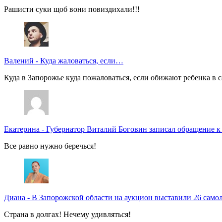
Рашисти суки щоб вони повиздихали!!!
Валений
-
Куда жаловаться, если…
Куда в Запорожье куда пожаловаться, если обижают ребенка в с
Екатерина
-
Губернатор Виталий Боговин записал обращение к
Все равно нужно беречься!
Диана
-
В Запорожской области на аукцион выставили 26 само
Страна в долгах! Нечему удивляться!