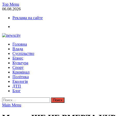
Skip
Top Menu
to
06.08.2026
content
Реклама на сайте
facebook
NewsCity — свежие новости Запорожья сегодня
Головна
Новости Запорожья и Запорожской области сегодня. События За
Влада
Суспільство
Бізнес
Культура
Спорт
Кримінал
Політика
Екологія
ДТП
Блог
Найти:
Main Menu