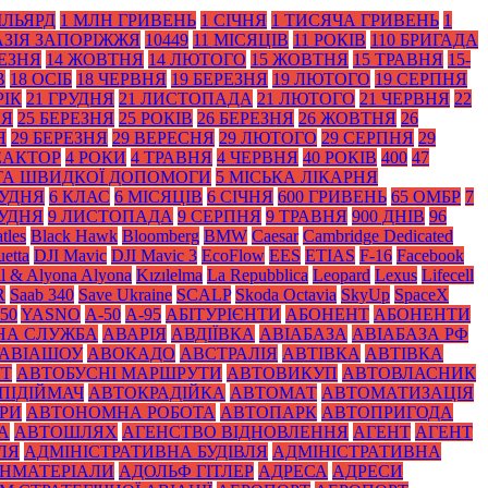
ІЛЬЯРД
1 МЛН ГРИВЕНЬ
1 СІЧНЯ
1 ТИСЯЧА ГРИВЕНЬ
1
АЗІЯ ЗАПОРІЖЖЯ
10449
11 МІСЯЦІВ
11 РОКІВ
110 БРИГАДА
РЕЗНЯ
14 ЖОВТНЯ
14 ЛЮТОГО
15 ЖОВТНЯ
15 ТРАВНЯ
15-
В
18 ОСІБ
18 ЧЕРВНЯ
19 БЕРЕЗНЯ
19 ЛЮТОГО
19 СЕРПНЯ
РІК
21 ГРУДНЯ
21 ЛИСТОПАДА
21 ЛЮТОГО
21 ЧЕРВНЯ
22
НЯ
25 БЕРЕЗНЯ
25 РОКІВ
26 БЕРЕЗНЯ
26 ЖОВТНЯ
26
Я
29 БЕРЕЗНЯ
29 ВЕРЕСНЯ
29 ЛЮТОГО
29 СЕРПНЯ
29
ЕАКТОР
4 РОКИ
4 ТРАВНЯ
4 ЧЕРВНЯ
40 РОКІВ
400
47
 ТА ШВИДКОЇ ДОПОМОГИ
5 МІСЬКА ЛІКАРНЯ
РУДНЯ
6 КЛАС
6 МІСЯЦІВ
6 СІЧНЯ
600 ГРИВЕНЬ
65 ОМБР
7
РУДНЯ
9 ЛИСТОПАДА
9 СЕРПНЯ
9 ТРАВНЯ
900 ДНІВ
96
tles
Black Нawk
Bloomberg
BMW
Caesar
Cambridge Dedicated
etta
DJI Mavic
DJI Mavic 3
EcoFlow
EES
ETIAS
F-16
Facebook
il & Alyona Alyona
Kızılelma
La Repubblica
Leopard
Lexus
Lifecell
R
Saab 340
Save Ukraine
SCALP
Skoda Octavia
SkyUp
SpaceX
50
YASNO
А-50
А-95
АБІТУРІЄНТИ
АБОНЕНТ
АБОНЕНТИ
НА СЛУЖБА
АВАРІЯ
АВДІЇВКА
АВІАБАЗА
АВІАБАЗА РФ
АВІАШОУ
АВОКАДО
АВСТРАЛІЯ
АВТІВКА
АВТІВКА
УТ
АВТОБУСНІ МАРШРУТИ
АВТОВИКУП
АВТОВЛАСНИК
ПІДІЙМАЧ
АВТОКРАДІЙКА
АВТОМАТ
АВТОМАТИЗАЦІЯ
РИ
АВТОНОМНА РОБОТА
АВТОПАРК
АВТОПРИГОДА
А
АВТОШЛЯХ
АГЕНСТВО ВІДНОВЛЕННЯ
АГЕНТ
АГЕНТ
ЛЯ
АДМІНІСТРАТИВНА БУДІВЛЯ
АДМІНІСТРАТИВНА
НМАТЕРІАЛИ
АДОЛЬФ ГІТЛЕР
АДРЕСА
АДРЕСИ