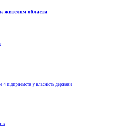
к жителям области
а
е 4 підприємств у власність держави
тів