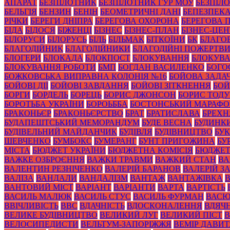
АПАРАТ
БЕЗПІЛОТНИК
БЕЗПІЛОТНИК ГУР МОУ
БЕЗПІЛ
БЕЛЬГІЯ
БЕНЗИН
БЕНІН
БЕОМЕТРИЧНІ ДАНІ
БЕПЕЗПЕК
РІЧКИ
БЕРЕГИ ДНІПРА
БЕРЕГОВА ОХОРОНА
БЕРЕГОВА 
БІДА
БІДОСЯ
БІЖЕНЦІ
БІЗНЕС
БІЗНЕС-ПЛАН
БІЗНЕС-ЦЕН
БІЛОРУСИ
БІЛОРУСЬ
БІЛЬ
БІЛЬМАК
БІТКОЇНИ
БК
БЛАГО
БЛАГОДІЙНИК
БЛАГОДІЙНИКИ
БЛАГОДІЙНІ ПОЖЕРТВ
БЛОГЕРИ
БЛОКАДА
БЛОКПОСТ
БЛОКУВАННЯ
БЛОКУВА
БЛОКУВАННЯ РОБОТИ
БМП
БОГДАН ВАСИЛЕНКО
БОГО
БОЖКОВСЬКА ВИПРАВНА КОЛОНІЯ №16
БОЙОВА ЗАДА
БОЙОВІ ДІЇ
БОЙОВІ ЗАВДАННЯ
БОЙОВІ ЗІТКНЕННЯ
БОЙ
БОРГИ
БОРДЕЛЬ
БОРЕЦЬ
БОРИС ДЖОНСОН
БОРИС ТОД
БОРОТЬБА УКРАЇНИ
БОРОЬББА
БОСТОНСЬКИЙ МАРАФ
БРАКОНЬЄР
БРАКОНЬЄРСТВО
БРАТ
БРАТИСЛАВА
БРЕХН
БУДАПЕШТСЬКИЙ МЕМОРАНДУМ
БУДЕ ВЕСНА
БУДИНК
БУДІВЕЛЬНИЙ МАЙДАНЧИК
БУДІВЛЯ
БУДІВНИЦТВО
БУК
ШЕВЧЕНКО
БУМБОКС
БУМЕРАНГ
БУНТ ПРИГОЖИНА
БУ
МІСТА
БЮДЖЕТ УКРАЇНИ
БЮДЖЕТНА КОМІСІЯ
БЮДЖЕТ
ВАЖКЕ ОЗБРОЄННЯ
ВАЖКИ ТРАВМИ
ВАЖКИЙ СТАН
ВА
ВАЛЕНТИН РЕЗНІЧЕНКО
ВАЛЕРІЙ БАРАНОВ
ВАЛЕРІЙ 
ВАЛІЗА
ВАНДАЛИ
ВАНДАЛІЗМ
ВАНТАЖ
ВАНТАЖІВКА
ВАНТОВИЙ МІСТ
ВАРІАНТ
ВАРІАНТИ
ВАРТА
ВАРТІСТЬ
ВАСИЛЬ МАЛЮК
ВАСИЛЬ СТУС
ВАСИЛЬ ФУРМАН
ВАС
ВВІЧЛИВІСТЬ
ВВС
ВДАЧНІСТЬ
ВДОСКОНАЛЕННЯ
ВДЯЧН
ВЕЛИКЕ БУДІВНИЦТВО
ВЕЛИКИЙ ЛУГ
ВЕЛИКИЙ ПІСТ
В
ВЕЛОСИПЕДИСТИ
ВЕЛЬТУМ-ЗАПОРІЖЖЯ
ВЕМІР ДАВИ