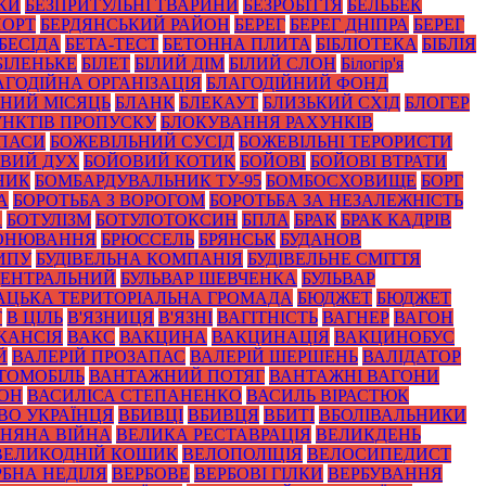
КИ
БЕЗПРИТУЛЬНІ ТВАРИНИ
БЕЗРОБІТТЯ
БЕЛЬБЕК
ПОРТ
БЕРДЯНСЬКИЙ РАЙОН
БЕРЕГ
БЕРЕГ ДНІПРА
БЕРЕГ
БЕСІДА
БЕТА-ТЕСТ
БЕТОННА ПЛИТА
БІБЛІОТЕКА
БІБЛІЯ
БІЛЕНЬКЕ
БІЛЕТ
БІЛИЙ ДІМ
БІЛИЙ СЛОН
Білогір'я
АГОДІЙНА ОРГАНІЗАЦІЯ
БЛАГОДІЙНИЙ ФОНД
НИЙ МІСЯЦЬ
БЛАНК
БЛЕКАУТ
БЛИЗЬКИЙ СХІД
БЛОГЕР
НКТІВ ПРОПУСКУ
БЛОКУВАННЯ РАХУНКІВ
ПАСИ
БОЖЕВІЛЬНИЙ СУСІД
БОЖЕВІЛЬНІ ТЕРОРИСТИ
ВИЙ ДУХ
БОЙОВИЙ КОТИК
БОЙОВІ
БОЙОВІ ВТРАТИ
НИК
БОМБАРДУВАЛЬНИК ТУ-95
БОМБОСХОВИЩЕ
БОРГ
А
БОРОТЬБА З ВОРОГОМ
БОРОТЬБА ЗА НЕЗАЛЕЖНІСТЬ
А
БОТУЛІЗМ
БОТУЛОТОКСИН
БПЛА
БРАК
БРАК КАДРІВ
ОНЮВАННЯ
БРЮССЕЛЬ
БРЯНСЬК
БУДАНОВ
ИПУ
БУДІВЕЛЬНА КОМПАНІЯ
БУДІВЕЛЬНЕ СМІТТЯ
ЦЕНТРАЛЬНИЙ
БУЛЬВАР ШЕВЧЕНКА
БУЛЬВАР
АЦЬКА ТЕРИТОРІАЛЬНА ГРОМАДА
БЮДЖЕТ
БЮДЖЕТ
Т
В ЦІЛЬ
В'ЯЗНИЦЯ
В'ЯЗНІ
ВАГІТНІСТЬ
ВАГНЕР
ВАГОН
КАНСІЯ
ВАКС
ВАКЦИНА
ВАКЦИНАЦІЯ
ВАКЦИНОБУС
Й
ВАЛЕРІЙ ПРОЗАПАС
ВАЛЕРІЙ ШЕРШЕНЬ
ВАЛІДАТОР
ТОМОБІЛЬ
ВАНТАЖНИЙ ПОТЯГ
ВАНТАЖНІ ВАГОНИ
ЙОН
ВАСИЛІСА СТЕПАНЕНКО
ВАСИЛЬ ВІРАСТЮК
ВО УКРАЇНЦЯ
ВБИВЦІ
ВБИВЦЯ
ВБИТІ
ВБОЛІВАЛЬНИКИ
ЗНЯНА ВІЙНА
ВЕЛИКА РЕСТАВРАЦІЯ
ВЕЛИКДЕНЬ
ВЕЛИКОДНІЙ КОШИК
ВЕЛОПОЛІЦІЯ
ВЕЛОСИПЕДИСТ
РБНА НЕДІЛЯ
ВЕРБОВЕ
ВЕРБОВІ ГІЛКИ
ВЕРБУВАННЯ