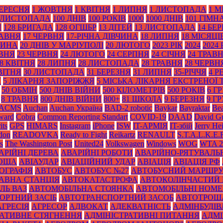
ВЕРЕСНЯ
1 ЖОВТНЯ
1 КВІТНЯ
1 ЛИПНЯ
1 ЛИСТОПАДА
1 М
 ЛИСТОПАДА
100 ДНІВ
100 РОКІВ
1000
1000 ДНІВ
101 ГІМН
Я
128 БРИГАДА
128 ОГШБР
13 ДІТЕЙ
13 ЛИСТОПАДА
14 БЕ
РАВНЯ
17 ЧЕРВНЯ
17-РІЧНА ДІВЧИНА
18 ЛИПНЯ
18 МІСЯЦІ
ТИНА
20 ДНІВ У МАРІУПОЛІ
20 ЛЮТОГО
2023 РІК
2024
2024 
АВНЯ
23 ЧЕРВНЯ
24 ЛЮТОГО
24 СЕРПНЯ
24 СІЧНЯ
24 ТРАВ
8 КВІТНЯ
28 ЛИПНЯ
28 ЛИСТОПАДА
28 ТРАВНЯ
28 ЧЕРВН
ВІТНЯ
30 ЛИСТОПАДА
31 БЕРЕЗНЯ
31 ЛИПНЯ
35-РІЧЧЯ
4 Р
Я
5 ЛІКАРНЯ ЗАПОРІЖЖЯ
5 МІСЬКА ЛІКАРНЯ ЕКСТРЕНОЇ
50 ОБМІН
500 ДНІВ ВІЙНИ
500 КІЛОМЕТРІВ
500 РОКІВ
6 Г
8 ТРАВНЯ
800 ДНІВ ВІЙНИ
800+
81 ШКОЛА
9 БЕРЕЗНЯ
9 Г
ACMS
Auchan
Auchan Україна
BAD-2 robotic
Baykar
Bayraktar
Bea
Award
Cobra
Common Reporting Standart
COVID-19
DAAD
David Gu
its
GPS
HIMARS
Instagram
iPhone
ISW
IT-АРМІЯ
IT-збій
Jerry He
don
READOVKA
Ready to Fight
Reikartz
RENAULT
S.T.A.L.K.E.
s
The Washington Post
United24
Volkswagen
Windows
WOG
WTA 2
АРІЙНІ ДЕРЕВА
АВАРІЙНІ РОБОТИ
АВАРІЙНО-РЯТУВАЛЬ
РОЩА
АВІАУДАР
АВІАЦІЙНИЙ УДАР
АВІАЦІЯ
АВІАЦІЯ РФ
ОГРАФІЯ
АВТОБУС
АВТОБУС №27
АВТОБУСНИЙ МАРШР
АВНА СТАНЦІЯ
АВТОКАТАСТРОФА
АВТОКОЛІНЧАСТИЙ 
ЛЬ ВАЗ
АВТОМОБІЛЬНА СТОЯНКА
АВТОМОБІЛЬНІ НОМЕ
ОРТНИЙ ЗАСІБ
АВТОТРАНСПОРТНИЙ ЗАСОБ
АВТОТРОЩ
АГРЕСІЯ
АГРЕСОР
АДВОКАТ
АДЕКВАТНІСТЬ
АДМІНБУДІВ
РАТИВНЕ СТЯГНЕННЯ
АДМІНІСТРАТИВНІ ПИТАННЯ
АДМІ