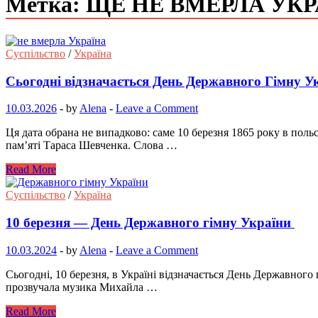
Метка: ЩЕ НЕ ВМЕРЛА УК
Суспільство
/
Україна
Сьогодні відзначається День Державного Гімну У
10.03.2026
-
by
Alena
-
Leave a Comment
Ця дата обрана не випадково: саме 10 березня 1865 року в пол
пам’яті Тараса Шевченка. Слова …
Read More
Суспільство
/
Україна
10 березня — День Державного гімну України
10.03.2024
-
by
Alena
-
Leave a Comment
Сьогодні, 10 березня, в Україні відзначається День Державног
прозвучала музика Михайла …
Read More