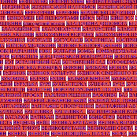
ОТНИКИ
БЕЗПЛАТНО
БЕЗПРИТУЛЬНІ
БЕЗПРИТУЛЬНІ СОБА
А
БЕРДЯНСЬК
БЕРДЯНСЬКИЙ НАПРЯМОК
БЕРДЯНСЬКИЙ 
ПОЗНАЧКА
БЕРЕЗ РІЧКИ
БЕРЕЗЕНЬ
БЕРЛІНСЬКІ ПОДУШКИ
ТР
БІЗНЕСМЕН
БІЙ ПІД КРУТАМИ
БІЙКА
БІЙЦІ
БІЙЦІ ЗСУ
ВІЩЕННЯ
благодатний вогонь
БЛАГОДІЙНА ДОПОМОГА
БЛ
И
БЛАГОДІЙНІСТЬ
БЛАГОПОЛУЧЧЯ
БЛАГОУСТРІЙ
БЛАКИТ
ННЯ АКТИВІВ
БЛОКУВАННЯ КОРДОНУ
БЛОКУВАННЯ ПУ
СЛУЖІННЯ
БОГУЛАЄВ
БОГУСЛАЄВ
БОЄПРИПАС
БОЄПРИ
ЧА
БОЙОВА МЕДИКИНЯ
БОЙОВЕ РОЗПОРЯДЖЕННЯ
БОЙО
ОВІ НАВЧАННЯ
БОКС
БОЛГАРІЯ
БОМБА
БОМБАРДУВАЛЬ
УРОВ
БОРИСПІЛЬ
БОРОДИНСЬКИЙ МІКРОРАЙОН
БОРОТЬБ
ОН
БОТ
БОТАНИЧНИЙ САД
БОТАНІЧНИЙ САД
БОТОФЕРМ
Я
БРИТАНСЬКА РОЗВІДКА
БРИФІНГ
БРОВАРИ
БРОНЗА
БР
И
БУДИНОК
БУДИНОК КУЛЬТУРИ
БУДИНОК СІМЕЙНОГО Т
БУКОВИНА
БУЛАВА
БУЛІНГ
БУЛЬВАР ВІНТЕРА
БУЛЬВАР 
РЕВІЙ
БУРУЛЬКА
БУРЯ
БУХГАЛТЕРКА
БУЦЕФАЛ
БУЧА
БУЧ
НІ КОШТИ
БЮЛЕТЕНІ
БЮРО РИТУАЛЬНИХ ПОСЛУГ
БЮС
ЖЛИВИЙ ПРОЄКТ
ВАЖЛИВІ РІШЕННЯ
ВАЖЛИВО
ВАЗ
ВА
ЗАЛУЖНИЙ
ВАЛЕРІЙ ЛОБАНОВСЬКИЙ
ВАЛЕРІЙ МОСТОВИ
ВАНТАЖІВКИ
ВАНТАЖНЕ СПОЛУЧЕННЯ
ВАНТАЖНИЙ АВ
ВАРШАВА
ВАСИЛІВКА
ВАСИЛІВКА_
ВАСИЛІВСЬКИЙ РА
ЮК
ВАТАЖОК
ВАТИКАН
ВАШИНГТОН
ВБИВСТВО
ВБИВСТ
ІСТЬ
ВЕДМІДЬ
ВЕЙП
ВЕЛИКА БРИТАНІЯ
ВЕЛИКА ВІТЧИ
ЕЛИКИЙ ТРИЗУБ
ВЕЛИКОБРИТАНІЯ
ВЕЛИКОДНІ СВЯТА
ТЯН
ВЕНЕРА
ВЕНЕЦІЯ
ВЕНТИЛЯЦІЙНА ШАХТА
ВЕРБА
ВЕ