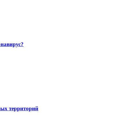
навирус?
ных территорий