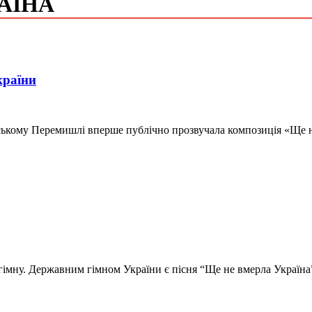
РАЇНА
країни
ьському Перемишлі вперше публічно прозвучала композиція «Ще н
о гімну. Державним гімном України є пісня “Ще не вмерла Україн