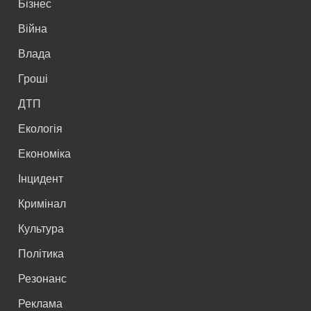
Бізнес
Війна
Влада
Гроші
ДТП
Екологія
Економіка
Інцидент
Кримінал
Культура
Політика
Резонанс
Реклама