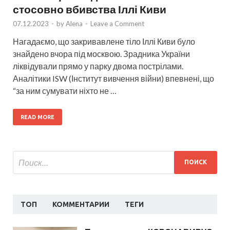
стосовно вбивства Іллі Киви
07.12.2023
-
by
Alena
-
Leave a Comment
Нагадаємо, що закривавлене тіло Іллі Киви було
знайдено вчора під москвою. Зрадника України
ліквідували прямо у парку двома пострілами.
Аналітики ISW (Інститут вивчення війни) впевнені, що
“за ним сумувати ніхто не …
READ MORE
ТОП
КОММЕНТАРИИ
ТЕГИ