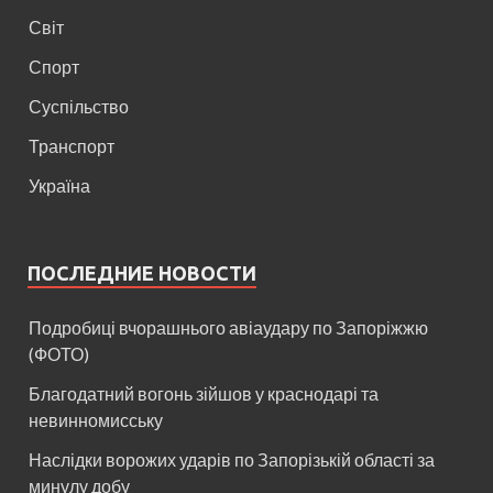
Світ
Спорт
Суспільство
Транспорт
Україна
ПОСЛЕДНИЕ НОВОСТИ
Подробиці вчорашнього авіаудару по Запоріжжю
(ФОТО)
Благодатний вогонь зійшов у краснодарі та
невинномисську
Наслідки ворожих ударів по Запорізькій області за
минулу добу