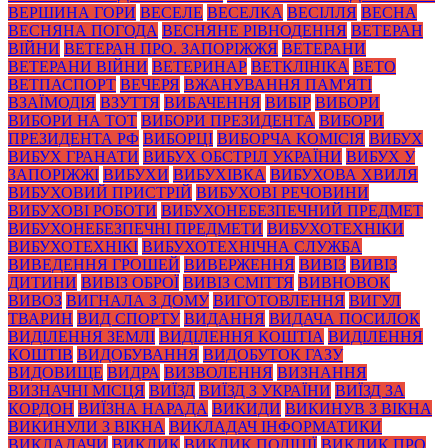
ВЕРШИНА ГОРИ
ВЕСЕЛЕ
ВЕСЕЛКА
ВЕСІЛЛЯ
ВЕСНА
ВЕСНЯНА ПОГОДА
ВЕСНЯНЕ РІВНОДЕННЯ
ВЕТЕРАН
ВІЙНИ
ВЕТЕРАН ПРО. ЗАПОРІЖЖЯ
ВЕТЕРАНИ
ВЕТЕРАНИ ВІЙНИ
ВЕТЕРИНАР
ВЕТКЛІНІКА
ВЕТО
ВЕТПАСПОРТ
ВЕЧЕРЯ
ВЖАНУВАННЯ ПАМ'ЯТІ
ВЗАЇМОДІЯ
ВЗУТТЯ
ВИБАЧЕННЯ
ВИБІР
ВИБОРИ
ВИБОРИ НА ТОТ
ВИБОРИ ПРЕЗИДЕНТА
ВИБОРИ
ПРЕЗИДЕНТА РФ
ВИБОРЦІ
ВИБОРЧА КОМІСІЯ
ВИБУХ
ВИБУХ ГРАНАТИ
ВИБУХ ОБСТРІЛ УКРАЇНИ
ВИБУХ У
ЗАПОРІЖЖІ
ВИБУХИ
ВИБУХІВКА
ВИБУХОВА ХВИЛЯ
ВИБУХОВИЙ ПРИСТРІЙ
ВИБУХОВІ РЕЧОВИНИ
ВИБУХОВІ РОБОТИ
ВИБУХОНЕБЕЗПЕЧНИЙ ПРЕДМЕТ
ВИБУХОНЕБЕЗПЕЧНІ ПРЕДМЕТИ
ВИБУХОТЕХНІКИ
ВИБУХОТЕХНІКІ
ВИБУХОТЕХНІЧНА СЛУЖБА
ВИВЕДЕННЯ ГРОШЕЙ
ВИВЕРЖЕННЯ
ВИВІЗ
ВИВІЗ
ДИТИНИ
ВИВІЗ ОБРОЇ
ВИВІЗ СМІТТЯ
ВИВНОВОК
ВИВОЗ
ВИГНАЛА З ДОМУ
ВИГОТОВЛЕННЯ
ВИГУЛ
ТВАРИН
ВИД СПОРТУ
ВИДАННЯ
ВИДАЧА ПОСИЛОК
ВИДІЛЕННЯ ЗЕМЛІ
ВИДІЛЕННЯ КОШТІА
ВИДІЛЕННЯ
КОШТІВ
ВИДОБУВАННЯ
ВИДОБУТОК ГАЗУ
ВИДОВИЩЕ
ВИДРА
ВИЗВОЛЕННЯ
ВИЗНАННЯ
ВИЗНАЧНІ МІСЦЯ
ВИЇЗД
ВИЇЗД З УКРАЇНИ
ВИЇЗД ЗА
КОРДОН
ВИЇЗНА НАРАДА
ВИКИДИ
ВИКИНУВ З ВІКНА
ВИКИНУЛИ З ВІКНА
ВИКЛАДАЧ ІНФОРМАТИКИ
ВИКЛАДАЧИ
ВИКЛИК
ВИКЛИК ПОЛІЦІЇ
ВИКЛИК ПРО