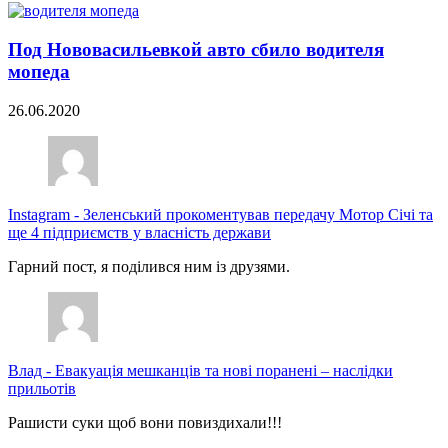
Под Нововасильевкой авто сбило водителя
мопеда
26.06.2020
Instagram
-
Зеленський прокоментував передачу Мотор Січі та
ще 4 підприємств у власність держави
Гарний пост, я поділився ним із друзями.
Влад
-
Евакуація мешканців та нові поранені – наслідки
прильотів
Рашисти суки щоб вони повиздихали!!!