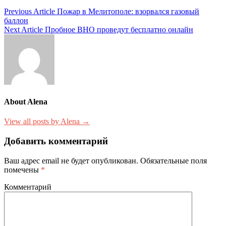
Навигация
Previous Article
Пожар в Мелитополе: взорвался газовый
баллон
по
Next Article
Пробное ВНО проведут бесплатно онлайн
записям
About Alena
View all posts by Alena →
Добавить комментарий
Ваш адрес email не будет опубликован.
Обязательные поля
помечены
*
Комментарий