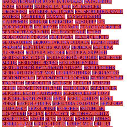
БАСКЕТБОЛЬНИЙ КЛУБ ЗАПОРІЖЖЯ
БАТАЛЬЙОН
АЗОВ
БАТЬКИ
БАТЬКИ ТА ДІТИ
БАТЬКІВСЬКІ
ОБОВ'ЯЗКИ
БАТЬКІВСЬКІ ПРАВА
БАТЬКІВЩИНА-МАТИ
БАТЬКО
БАТЮШКА
БАХМУТ
БАХМУТСЬКИЙ
НАПРЯМОК
БВИБЦЯ
БВИВСТВО
БДЖОЛЯР
БЕЗ
ДОКУМЕНТІВ
БЕЗ ЖЕРТВ
БЕЗ ЗМІН
БЕЗ ОЗНАК ЖИТТЯ
БЕЗ ПОСТРАЖДАЛИХ
БЕЗ РЕЄСТРАЦІЇ
БЕЗВІЗ
БЕЗВІЗОВИЙ РЕЖИМ
БЕЗГЛУЗДЯ
БЕЗДІЯЛЬНІСТЬ
БЕЗЗАКОННЯ
БЕЗКОНТАКТНА ОПЛАТА
БЕЗМИТНИЙ
РРЕЖИМ
БЕЗОПЛАТНЕ ЖИТЛО
БЕЗПЕКА
БЕЗПЕКА
ДЕРЖАВИ
БЕЗПЕКА МІСТЯН
БЕЗПЕКА УКРАЇНИ
БЕЗПЕКОВА УГОДА
БЕЗПЕКОВИЙ ДОГОВІР
БЕЗПЕЧНЕ
МІСЦЕ
БЕЗПЕЧНЕ РІЗДВО
БЕЗПЕЧНІ ВУЛИЦІ
БЕЗПІЛОТНИЙ ЛЕТАЛЬНИЙ АПАРАТ
БЕЗПІЛОТНИК
БЕЗПІЛОТНИК ГУР МОУ
БЕЗПІЛОТНИКИ
БЕЗПЛАТНО
БЕЗПРИТУЛЬНІ
БЕЗПРИТУЛЬНІ СОБАКИ
БЕЗПРИТУЛЬНІ
ТВАРИНИ
БЕЗРОБІТТЯ
БЕЛЬБЕК
БЕЛЬГІЯ
БЕНЗИН
БЕНІН
БЕОМЕТРИЧНІ ДАНІ
БЕПЕЗПЕКА
БЕРДЯНСЬК
БЕРДЯНСЬКИЙ НАПРЯМОК
БЕРДЯНСЬКИЙ ПОРТ
БЕРДЯНСЬКИЙ РАЙОН
БЕРЕГ
БЕРЕГ ДНІПРА
БЕРЕГ
РІЧКИ
БЕРЕГИ ДНІПРА
БЕРЕГОВА ОХОРОНА
БЕРЕГОВА
ПОЗНАЧКА
БЕРЕЗ РІЧКИ
БЕРЕЗЕНЬ
БЕРЛІНСЬКІ
ПОДУШКИ
БЕСІДА
БЕТА-ТЕСТ
БЕТОННА ПЛИТА
БІБЛІОТЕКА
БІБЛІЯ
БІДА
БІДОСЯ
БІЖЕНЦІ
БІЗНЕС
БІЗНЕС-ПЛАН
БІЗНЕС-ЦЕНТР
БІЗНЕСМЕН
БІЙ ПІД