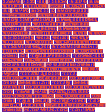
КРУТАМИ
БІЙКА
БІЙЦІ
БІЙЦІ ЗСУ
БІЛЕНЬКЕ
БІЛЕТ
БІЛИЙ ДІМ
БІЛИЙ СЛОН
Білогір'я
БІЛОРУСИ
БІЛОРУСЬ
БІЛЬ
БІЛЬМАК
БІТКОЇНИ
БК
БЛАГОВІЩЕННЯ
благодатний вогонь
БЛАГОДІЙНА ДОПОМОГА
БЛАГОДІЙНА ОРГАНІЗАЦІЯ
БЛАГОДІЙНИЙ ФОНД
БЛАГОДІЙНИК
БЛАГОДІЙНИКИ
БЛАГОДІЙНІ
ПОЖЕРТВИ
БЛАГОДІЙНІСТЬ
БЛАГОПОЛУЧЧЯ
БЛАГОУСТРІЙ
БЛАКИТНИЙ МІСЯЦЬ
БЛАНК
БЛЕКАУТ
БЛИЗЬКИЙ СХІД
БЛОГЕР
БЛОГЕРИ
БЛОКАДА
БЛОКПОСТ
БЛОКУВАННЯ
БЛОКУВАННЯ АКТИВІВ
БЛОКУВАННЯ КОРДОНУ
БЛОКУВАННЯ ПУНКТІВ
ПРОПУСКУ
БЛОКУВАННЯ РАХУНКІВ
БЛОКУВАННЯ
РОБОТИ
БМП
БОГДАН ВАСИЛЕНКО
БОГОСЛУЖІННЯ
БОГУЛАЄВ
БОГУСЛАЄВ
БОЄПРИПАС
БОЄПРИПАСИ
БОЖЕВІЛЬНИЙ СУСІД
БОЖЕВІЛЬНІ ТЕРОРИСТИ
БОЖКОВСЬКА ВИПРАВНА КОЛОНІЯ №16
БОЙОВА
ЗАДАЧА
БОЙОВА МЕДИКИНЯ
БОЙОВЕ
РОЗПОРЯДЖЕННЯ
БОЙОВИЙ ДУХ
БОЙОВИЙ КОТИК
БОЙОВІ
БОЙОВІ ВТРАТИ
БОЙОВІ ДІЇ
БОЙОВІ
ЗАВДАННЯ
БОЙОВІ ЗІТКНЕННЯ
БОЙОВІ НАВЧАННЯ
БОКС
БОЛГАРІЯ
БОМБА
БОМБАРДУВАЛЬНИК
БОМБАРДУВАЛЬНИК ТУ-95
БОМБОСХОВИЩЕ
БОРГ
БОРГИ
БОРДЕЛЬ
БОРЕЦЬ
БОРИС ДЖОНСОН
БОРИС
ТОДУРОВ
БОРИСПІЛЬ
БОРОДИНСЬКИЙ МІКРОРАЙОН
БОРОТЬБА
БОРОТЬБА З ВОРОГОМ
БОРОТЬБА ЗА