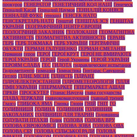
прокурор
ГЕНЕРАТОР
ГЕНЕТИЧНИЙ КОД НАЦІЇ
Геническ
Геннадий Касай
Геннадий Наумов
ГЕННАДІЙ КОНЯЄВ
ГЕННАДІЙ ФУКС
геноцид
ГЕНСЕК НАТО
ГЕНСЕКРЕТАРЬ НАТО
Генштаб
ГЕНШТАБ ЗСУ
ГЕНШТАБ
УКРАЇНИ
ГЕОГРАФІЧНИЙ ЦЕНТР ЄВРОПИ
ГЕОЛОГІЧНИЙ ЗАКАЗНИК
ГЕОЛОКАЦІЯ
ГЕОМАГНІТНА
АКТИВНІСТЬ
ГЕОМАГНІТНА АКТИВНОСТЬ
ГЕРАНЬ
ГЕРБ
ГЕРБ ТОКМАКА
ГЕРБ УКРАЇНИ
ГЕРГРАФІЧНІ
ОБ'ЄКТИ
ГЕРМАН ГАЛУЩЕНКО
ГЕРМАН СМЕТАНІН
Германия
герои
ГЕРОЇ
ГЕРОЇ КРУТ
ГЕРОЇ НЕ ВМИРАЮТЬ
ГЕРОЇ УКРАЇНИ
ГЕРОЙ
Герой Украины
ГЕРОЙ УКРАЇНИ
ГЕРОЯМ СЛАВА
ГЕС
ГИДОТА
гидравлические испытания
Гидрометцентр
гимназия
Гимнастика
Гинтарас Савукинас
Гитлер
ГІДНЕ МІСЦЕ
ГІДНІСТЬ
ГІДРАНТ
ГІДРОЕЛЕКТРОСТАНЦІЯ
ГІДРОМЕТЕОРОЛОГІЯ
ГІЛЛЯ
ГІМН УКРАЇНИ
ГІПЕРМАРКЕТ
ГІПЕРМАРКЕТ АШАН
ГІРКІН
ГІРОСКУТЕР
Гітанас Науседа
глава государства
ГЛАВА ДЕРЖАВИ
главнокомандующий
главный тренер
Глазго
ГЛИБОКА ЯМА
Глинка
Глорія
ГНІЙ
ГНІТ
ГО
ГОДИВНИЦЯ
ГОДИНА
ГОДИННИК
ГОДИННИК
ЗАКОХАНИХ
ГОДІВНИЦІ ДЛЯ ТВАРИН
Годовщина
ГОДУВАТИ ПТАХІВ
Голик
ГОЛОВА
ГОЛОВА ВРУ
ГОЛОВА ЄВРОКОМІСІЇ
ГОЛОВА ЗОВА
ГОЛОВА ОВА
ГОЛОВА СБУ
ГОЛОВА СІЛЬСЬКОЇ РАДИ
ГОЛОВА
ФРАКЦІЇ
ГОЛОВКОМ
ГОЛОВНА БІЛЬ
ГОЛОВНА ВУЛИЦЯ