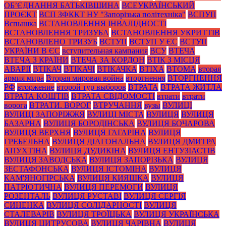
ОБ’ЄДНАННЯ БАТЬКІВЩИНА
ВСЕУКРАЇНСЬКИЙ
ПРОЄКТ
ВСП ЗФККТ НУ "Запорізька політехніка"
ВСПУП
Вспышка
ВСТАНОВЛЕННЯ ІНВАЛІДНОСТІ
ВСТАНОВЛЕННЯ ТРИЗУБА
ВСТАНОВЛЕННЯ УКРИТТІВ
ВСТАНОВЛЕНО ТРИЗУБ
ВСТУП
ВСТУП У ЄС
ВСТУП
УКРАЇНИ В ЄС
вступительная кампания
ВСУ
ВТЕЧА
ВТЕЧА З КРАЇНИ
ВТЕЧА ЗА КОРДОН
ВТІК З МІСЦЯ
АВАРІЇ
ВТІКАЧ
ВТІКАЧІ
ВТІКАЧКА
ВТІХА
ВТОМА
вторая
армия мира
Вторая мировая война
вторгнення
ВТОРГНЕННЯ
РФ
вторжение
второй тур выборов
ВТРАТА
ВТРАТА ЖИТЛА
ВТРАТА КОШТІВ
ВТРАТА СВІДОМОСТІ
втрати
втрати
ворога
ВТРАТИ. ВОРОГ
ВТРУЧАННЯ
вузы
ВУЛИЦІ
ВУЛИЦІ ЗАПОРІЖЖЯ
ВУЛИЦІ МІСТА
ВУЛИЦЯ
ВУЛИЦЯ
БАЗАРНА
ВУЛИЦЯ БОРОДІНСЬКА
ВУЛИЦЯ БОЧАРОВА
ВУЛИЦЯ ВЕРХНЯ
ВУЛИЦЯ ГАГАРІНА
ВУЛИЦЯ
ГРЕБЕЛЬНА
ВУЛИЦЯ ДІАГОНАЛЬНА
ВУЛИЦЯ ДМИТРА
АПУХТІНА
ВУЛИЦЯ ДУДИКІНА
ВУЛИЦЯ ЕНТУЗІАСТІВ
ВУЛИЦЯ ЗАВОДСЬКА
ВУЛИЦЯ ЗАПОРІЗЬКА
ВУЛИЦЯ
ЗЕСТАФОНСЬКА
ВУЛИЦЯ ІСТОМІНА
ВУЛИЦЯ
КАМ'ЯНОГІРСЬКА
ВУЛИЦЯ КИЯШКА
ВУЛИЦЯ
ПАТРІОТИЧНА
ВУЛИЦЯ ПЕРЕМОГИ
ВУЛИЦЯ
РОЗЕНТАЛЬ
ВУЛИЦЯ РУСТАВІ
ВУЛИЦЯ СЕРГІЯ
СИНЕНКА
ВУЛИЦЯ СОЛІДАРНОСТІ
ВУЛИЦЯ
СТАЛЕВАРІВ
ВУЛИЦЯ ТРОЇЦЬКА
ВУЛИЦЯ УКРАЇНСЬКА
ВУЛИЦЯ ЦИТРУСОВА
ВУЛИЦЯ ЧАРІВНА
ВУЛИЦЯ