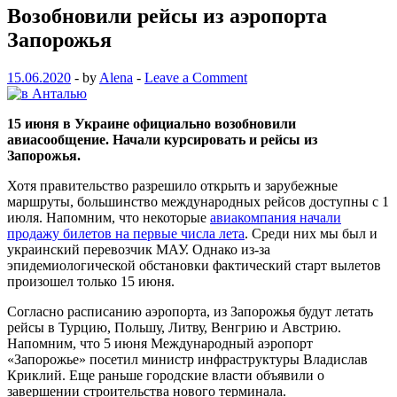
Возобновили рейсы из аэропорта
Запорожья
15.06.2020
-
by
Alena
-
Leave a Comment
15 июня в Украине официально возобновили
авиасообщение. Начали курсировать и рейсы из
Запорожья.
Хотя правительство разрешило открыть и зарубежные
маршруты, большинство международных рейсов доступны с 1
июля. Напомним, что некоторые
авиакомпания начали
продажу билетов на первые числа лета
. Среди них мы был и
украинский перевозчик МАУ. Однако из-за
эпидемиологической обстановки фактический старт вылетов
произошел только 15 июня.
Согласно расписанию аэропорта, из Запорожья будут летать
рейсы в Турцию, Польшу, Литву, Венгрию и Австрию.
Напомним, что 5 июня Международный аэропорт
«Запорожье» посетил министр инфраструктуры Владислав
Криклий. Еще раньше городские власти объявили о
завершении строительства нового терминала.