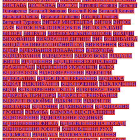
ВИСТАВА
ВИСТАВКА
ВИСТУП
Виталий Боговин
Виталий
Гончаренко
Виталий Змиенко
Виталий Ким
Виталий Кличко
Виталий Олешко
Виталий Тишечко
Виталий Толочек
Виталий Туринок
ВИТВІР МИСТЕЦТВА
ВИТОК
ВИТОК
ГАЗУ
ВИТОК НАФТОПРОДУКТІВ
ВИТОК РАДІАЦІЇ
ВИТОРГ
ВИТРАТИ
ВИФЛЕЄМСЬКИЙ ВОГОНЬ
ВИХІДНІ
ВИХОВАННЯ
ВИХОВАННЯ ДИТИНИ
ВИЧ
ВИШИВАНКА
ВИЩІЙ АНТИКОРУПЦІЙНИЙ СУД
ВИЯВЛЕННЯ
ВІДБІЙ
ВІДБІР
ВІДБУВАННЯ ПОКАРАННЯ
ВІДБУДОВА
ВІДВІДУВАННЯ
ВІДВІДУВАЧІ
ВІДВОЗ ВОДИ
ВІДДАЛИ
ЖИТТЯ
ВІДДІЛЕННЯ
ВІДДІЛЕННЯ СОЦІАЛЬНОЇ
РЕАБІЛІТАЦІЇ
ВІДДІЛЕННЯ УКРПОШТИ
ВІДЕО
ВІДЕОЗВ'ЯЗОК
ВІДЕОЗВЕРНЕННЯ
ВІДЕОІГРИ
ВІДЕОСАПИС
ВІДЕОСПОСТЕРЕЖЕННЯ
ВІДЗНАКА
ВІДКАТ
ВІДКЛИКАННЯ
ВІДКЛЮЧЕННЯ
ВІДКЛЮЧЕННЯ
ВОДИ
ВІДКЛЮЧЕННЯ СВІТЛА
ВІДКРИВАЄ ДВЕРІ
ВІДКРИТА ТЕРИТОРІЯ
ВІДКРИТЕ ТРЕНУВАННЯ
ВІДКРИТІ ВОДОЙМИ
ВІДКРИТТЯ
ВІДКРИТТЯ
ВИСТАВКИ
ВІДЛУННЯ
ВІДМИВАННЯ
ВІДМИВАННЯ
ГРОШЕЙ
ВІДМОВА
ВІДМОВА ВІД СПАДЩИНИ
ВІДНОВЛЕННЯ
ВІДНОВЛЕННЯ БУДИНКІВ
ВІДНОВЛЕННЯ ЖИТЛА
ВІДНОВЛЕННЯ НА ПОСАДІ
ВІДНОВЛЕННЯ РОБОТИ
ВІДНОВЛЕННЯ РУХУ
ВІДОМОСТІ
ВІДПЛАТА
ВІДПОВА ВІД ПАЛІННЯ