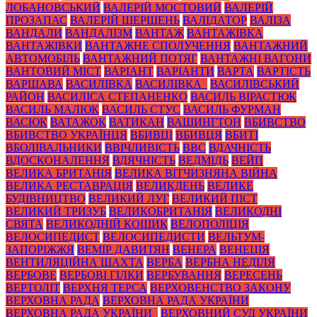
ЛОБАНОВСЬКИЙ
ВАЛЕРІЙ МОСТОВИЙ
ВАЛЕРІЙ
ПРОЗАПАС
ВАЛЕРІЙ ШЕРШЕНЬ
ВАЛІДАТОР
ВАЛІЗА
ВАНДАЛИ
ВАНДАЛІЗМ
ВАНТАЖ
ВАНТАЖІВКА
ВАНТАЖІВКИ
ВАНТАЖНЕ СПОЛУЧЕННЯ
ВАНТАЖНИЙ
АВТОМОБІЛЬ
ВАНТАЖНИЙ ПОТЯГ
ВАНТАЖНІ ВАГОНИ
ВАНТОВИЙ МІСТ
ВАРІАНТ
ВАРІАНТИ
ВАРТА
ВАРТІСТЬ
ВАРШАВА
ВАСИЛІВКА
ВАСИЛІВКА_
ВАСИЛІВСЬКИЙ
РАЙОН
ВАСИЛІСА СТЕПАНЕНКО
ВАСИЛЬ ВІРАСТЮК
ВАСИЛЬ МАЛЮК
ВАСИЛЬ СТУС
ВАСИЛЬ ФУРМАН
ВАСЮК
ВАТАЖОК
ВАТИКАН
ВАШИНГТОН
ВБИВСТВО
ВБИВСТВО УКРАЇНЦЯ
ВБИВЦІ
ВБИВЦЯ
ВБИТІ
ВБОЛІВАЛЬНИКИ
ВВІЧЛИВІСТЬ
ВВС
ВДАЧНІСТЬ
ВДОСКОНАЛЕННЯ
ВДЯЧНІСТЬ
ВЕДМІДЬ
ВЕЙП
ВЕЛИКА БРИТАНІЯ
ВЕЛИКА ВІТЧИЗНЯНА ВІЙНА
ВЕЛИКА РЕСТАВРАЦІЯ
ВЕЛИКДЕНЬ
ВЕЛИКЕ
БУДІВНИЦТВО
ВЕЛИКИЙ ЛУГ
ВЕЛИКИЙ ПІСТ
ВЕЛИКИЙ ТРИЗУБ
ВЕЛИКОБРИТАНІЯ
ВЕЛИКОДНІ
СВЯТА
ВЕЛИКОДНІЙ КОШИК
ВЕЛОПОЛІЦІЯ
ВЕЛОСИПЕДИСТ
ВЕЛОСИПЕДИСТИ
ВЕЛЬТУМ-
ЗАПОРІЖЖЯ
ВЕМІР ДАВИТЯН
ВЕНЕРА
ВЕНЕЦІЯ
ВЕНТИЛЯЦІЙНА ШАХТА
ВЕРБА
ВЕРБНА НЕДІЛЯ
ВЕРБОВЕ
ВЕРБОВІ ГІЛКИ
ВЕРБУВАННЯ
ВЕРЕСЕНЬ
ВЕРТОЛІТ
ВЕРХНЯ ТЕРСА
ВЕРХОВЕНСТВО ЗАКОНУ
ВЕРХОВНА РАДА
ВЕРХОВНА РАДА УКРАЇНИ
ВЕРХОВНА РАДА УКРАЇНИ_
ВЕРХОВНИЙ СУД УКРАЇНИ