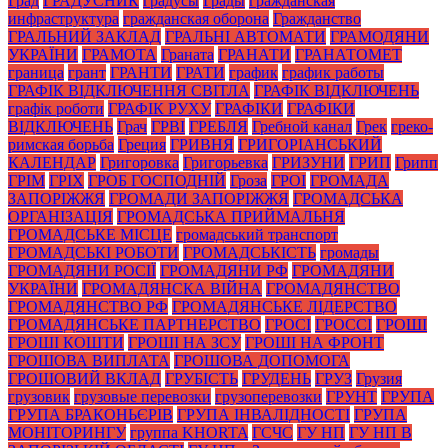
Град
ГРАДУСНИК
градусы
Грады
гражданская
инфраструктура
гражданская оборона
Гражданство
ГРАЛЬНИЙ ЗАКЛАД
ГРАЛЬНІ АВТОМАТИ
ГРАМОДЯНИ
УКРАЇНИ
ГРАМОТА
Граната
ГРАНАТИ
ГРАНАТОМЕТ
граница
грант
ГРАНТИ
ГРАТИ
график
график работы
ГРАФІК ВІДКЛЮЧЕННЯ СВІТЛА
ГРАФІК ВІДКЛЮЧЕНЬ
графік роботи
ГРАФІК РУХУ
ГРАФІКИ
ГРАФІКИ
ВІДКЛЮЧЕНЬ
Грач
ГРВІ
ГРЕБЛЯ
Гребной канал
Грек
греко-
римская борьба
Греция
ГРИВНЯ
ГРИГОРІАНСЬКИЙ
КАЛЕНДАР
Григоровка
Григорьевка
ГРИЗУНИ
ГРИП
Грипп
ГРІМ
ГРІХ
ГРОБ ГОСПОДНІЙ
Гроза
ГРОІ
ГРОМАДА
ЗАПОРІЖЖЯ
ГРОМАДИ ЗАПОРІЖЖЯ
ГРОМАДСЬКА
ОРГАНІЗАЦІЯ
ГРОМАДСЬКА ПРИЙМАЛЬНЯ
ГРОМАДСЬКЕ МІСЦЕ
громадський транспорт
ГРОМАДСЬКІ РОБОТИ
ГРОМАДСЬКІСТЬ
громады
ГРОМАДЯНИ РОСІЇ
ГРОМАДЯНИ РФ
ГРОМАДЯНИ
УКРАЇНИ
ГРОМАДЯНСКА ВІЙНА
ГРОМАДЯНСТВО
ГРОМАДЯНСТВО РФ
ГРОМАДЯНСЬКЕ ЛІДЕРСТВО
ГРОМАДЯНСЬКЕ ПАРТНЕРСТВО
ГРОСІ
ГРОССІ
ГРОШІ
ГРОШІ КОШТИ
ГРОШІ НА ЗСУ
ГРОШІ НА ФРОНТ
ГРОШОВА ВИПЛАТА
ГРОШОВА ДОПОМОГА
ГРОШОВИЙ ВКЛАД
ГРУБІСТЬ
ГРУДЕНЬ
ГРУЗ
Грузия
грузовик
грузовые перевозки
грузоперевозки
ГРУНТ
ГРУПА
ГРУПА БРАКОНЬЄРІВ
ГРУПА ІНВАЛІДНОСТІ
ГРУПА
МОНІТОРИНГУ
группа KHORTA
ГСЧС
ГУ НП
ГУ НП В