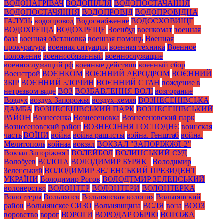
ВОДОНАГРІВАЧ
ВОДОПІЛЛЯ
ВОДОПОСТАЧАННЯ
ВОДОПОСТАЧЯННЯ
ВОДОПРОВІД
ВОДОПРОВІДНА
ГАЛУЗЬ
водопровод
Водоснабжение
ВОДОСХОВИЩЕ
ВОДОХРЕЩА
ВОДОХРЕЩЕ
Военбуд
военкомат
военная
база
военная обстановка
военная помощь
Военная
прокуратура
военная ситуация
военная техника
Военное
положение
военнообязанный
военнослужащие
военнослужащий рф
военные действия
военный сбор
Военстрой
ВОЄНКОМ
ВОЄННИЙ АЕРОДРОМ
ВОЄННИЙ
ЗБІР
ВОЄННИЙ ЗЛОЧИН
ВОЄННИЙ СТАН
вождение в
нетрезвом виде
ВОЗ
ВОЗБАВЛЕННЯ ВОЛІ
возгорание
Воздух
воздух Запорожья
воздух-хемля
ВОЗНЕСЕНІВСЬКА
ДАМБА
ВОЗНЕСЕНІВСЬКИЙ ПАРК
ВОЗНЕСЕНІВСЬКИЙ
РАЙОН
Вознесенка
Вознесеновка
Вознесеновский парк
Вознесеновский район
ВОЗНЕСІННЯ ГОСПОДНЄ
воинская
часть
ВОЇНИ
война
война рашисты
война. Генштаб
война.
Мелитополь
войнаа
вокзал
ВОКЗАЛ "ЗАПОРІЖЖЯ-2"
Вокзал Запоріжжя І
ВОЛЕЙБОЛ
ВОЛИНСЬКИЙ СУД
Волобуев
ВОЛОГА
ВОЛОДИМИР БУРЯК_
Володимир
Зеленський
ВОЛОДИМИР ЗЕЛЕНСЬКИЙ ПРЕЗИДЕНТ
УКРАЇНИ
Володимир Рогов
ВОЛОДТМИР ЗЕЛЕНСЬКИЙ
волонерство
ВОЛОНТЕР
ВОЛОНТЕРИ
ВОЛОНТЕРКА
Волонтеры
Вольнянск
Вольнянская колония
Вольнянский
район
Вольнянское СИЗО
Вольнянщина
ВОЛЯ
вона
ВООЗ
воровство
ворог
ВОРОГИ
ВОРОДАР ОБРІЮ
ВОРОЖА