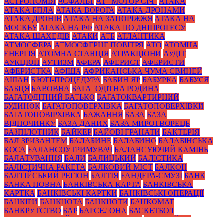
АСТРОНОМІЯ
АСФАЛЬТ
АТ "МОТОР СІЧ"
АТАКА
АТАКА БПЛА
АТАКА ВОРОГА
АТАКА ДРОНАМИ
АТАКА ДРОНІВ
АТАКА НА ЗАПОРІЖЖЯ
АТАКА НА
МОСКВУ
АТАКА НА РФ
АТАКА ПО ДНІПРОГЕСУ
АТАКА ШАХЕДІВ
АТАКИ
АТБ
АТЛАНТИКА
АТМОСФЕРА
АТМОСФЕРНЕ ПОВІТРЯ
АТО
АТОМНА
ЕНЕРГІЯ
АТОМНА СТАНЦІЯ
АТРАКЦІОНИ
АУДІТ
АУКЦІОН
АУТИЗМ
АФЕРА
АФЕРИСТ
АФЕРИСТИ
АФЕРИСТКА
АФІША
АФРИКАНСЬКА ЧУМА СВИНЕЙ
АШАН
Б'ЮТІ-ПРОЦЕДУРА
БАБИН ЯР
БАБУРКА
БАБУСЯ
БАБЦЯ
БАВОВНА
БАГАТОДІТНА РОДИНА
БАГАТОДІТНИЙ БАТЬКО
БАГАТОКВАРТИРНИЙ
БУДИНОК
БАГАТОПОВЕРХІВКА
БАГАТОПОВЕРХІВКИ
БАГАТОПОВІРХІВКА
БАЖАННЯ
БАЗА
БАЗА
ВІДПОЧИНКУ
БАЗА ДАНИХ
БАЗА МИРОТВОРЕЦЬ
БАЗПІЛОТНИК
БАЙКЕР
БАЙОВІ ГРАНАТИ
БАКТЕРІЯ
БАЛ ЗРИЗАНТЕМ
БАЛАБИНЕ
БАЛАБИНО
БАЛАБІНСЬКА
КОСА
БАЛАНСОУТРИМУВАЧ
БАЛАНСУЮЧИЙ КАМІНЬ
БАЛАТУВАННЯ
БАЛИ
БАЛИЦЬКИЙ
БАЛІСТИКА
БАЛІСТИЧНА РАКЕТА
БАЛКОВИЙ МІСТ
БАЛКОН
БАЛТІЙСЬКИЙ РЕГІОН
БАЛТІЯ
БАНДЕРА-СМУЗІ
БАНК
БАНКА ПОВНА
БАНКІВСЬКА КАРТА
БАНКІВСЬКА
КАРТКА
БАНКІВСЬКІ КАРТКИ
БАНКІВСЬКІ ОПЕРАЦІЇ
БАНКІРИ
БАНКНОТА
БАНКНОТИ
БАНКОМАТ
БАНКРУТСТВО
БАР
БАРСЕЛОНА
БАСКЕТБОЛ