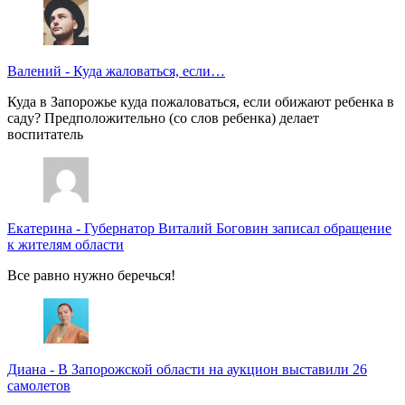
Валений
-
Куда жаловаться, если…
Куда в Запорожье куда пожаловаться, если обижают ребенка в
саду? Предположительно (со слов ребенка) делает
воспитатель
Екатерина
-
Губернатор Виталий Боговин записал обращение
к жителям области
Все равно нужно беречься!
Диана
-
В Запорожской области на аукцион выставили 26
самолетов