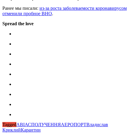
Ранее мы писали:
из-за роста заболеваемости коронавирусом
отменили пробное ВНО
.
Spread the love
Tagged
АВІАСПОЛУЧЕННЯ
АЕРОПОРТ
Владислав
Криклий
Карантин