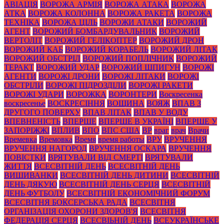
АВІАЦІЯ
ВОРОЖА АРМІЯ
ВОРОЖА АТАКА
ВОРОЖА
АТКА
ВОРОЖА КОЛОННА
ВОРОЖА РАКЕТА
ВОРОЖА
ТЕХНІКА
ВОРОЖА ЦІЛЬ
ВОРОЖИ АТАКИ
ВОРОЖИЙ
АГЕНТ
ВОРОЖИЙ БОМБАРДУВАЛЬНИК
ВОРОЖИЙ
ВЕРТОЛІТ
ВОРОЖИЙ ГЕЛІКОПТЕР
ВОРОЖИЙ ДРОН
ВОРОЖИЙ КАБ
ВОРОЖИЙ КОРАБЕЛЬ
ВОРОЖИЙ ЛІТАК
ВОРОЖИЙ ОБСТРІЛ
ВОРОЖИЙ ПОПЛІЧНИК
ВОРОЖИЙ
ТЕРАКТ
ВОРОЖИЙ УДАР
ВОРОЖИЙ ШПИГУН
ВОРОЖІ
АГЕНТИ
ВОРОЖІ ДРОНИ
ВОРОЖІ ЛІТАКИ
ВОРОЖІ
ОБСТРІЛИ
ВОРОЖІ ПІДРОЗДІЛИ
ВОРОЖІ РАКЕТИ
ВОРОЖІ УДАРИ
ВОРОЖКА
ВОРОНТЕРИ
Воскресенка
воскресенье
ВОСКРЕСІННЯ
ВОЩИНА
ВОЯЖ
ВПАВ З
ДРУГОГО ПОВЕРХУ
ВПАВ ЛІТАК
ВПАВ У ВОДУ
ВПЕВНЕНІСТЬ
ВПЕРШЕ
ВПЕРШЕ В УКРАЇНІ
ВПЕРШЕ У
ЗАПОРІЖЖІ
ВПЛИВ
ВПО
ВПС США
ВР
враг
врач
Врачи
Времевка
Времовка
Время
время работы
ВРУ
ВРУЧЕННЯ
ВРУЧЕННЯ НАГОРОД
ВРУЧЕННЯ ОСКАРА
ВРУЧЕННЯ
ПОВІСТКИ
ВРЯТУВАЛИ ВІД СМЕРТІ
ВРЯТУВАЛИ
ЖИТТЯ
ВСЕСВІТНІЙ ДЕНЬ
ВСЕСВІТНІЙ ДЕНЬ
ВИШИВАНКИ
ВСЕСВІТНІЙ ДЕНЬ ДИТИНИ
ВСЕСВІТНІЙ
ДЕНЬ ДЯКУЮ
ВСЕСВІТНІЙ ДЕНЬ СЕРЦЯ
ВСЕСВІТНІЙ
ДЕНЬ ФУТБОЛУ
ВСЕСВІТНІЙ ЕКОНОМІЧНИЙ ФОРУМ
ВСЕСВІТНЯ БОКСЕРСЬКА РАДА
ВСЕСВІТНЯ
ОРГАНІЗАЦІЯ ОХОРОНИ ЗДОРОВ'Я
ВСЕСВІТНЯ
ФЕДЕРАЦІЯ СЕРЦЯ
ВСЕСВІЬНІЙ ДЕНЬ
ВСЕУКРАЇНСЬКЕ