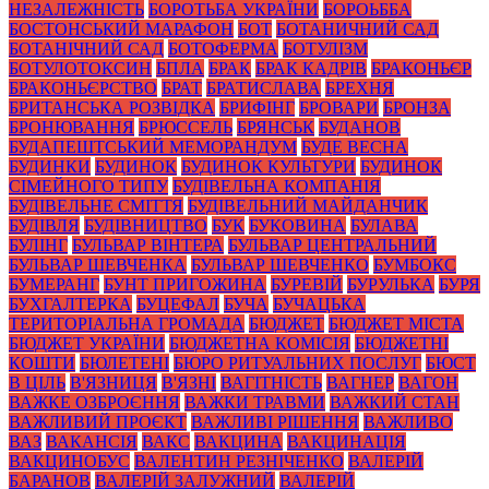
НЕЗАЛЕЖНІСТЬ
БОРОТЬБА УКРАЇНИ
БОРОЬББА
БОСТОНСЬКИЙ МАРАФОН
БОТ
БОТАНИЧНИЙ САД
БОТАНІЧНИЙ САД
БОТОФЕРМА
БОТУЛІЗМ
БОТУЛОТОКСИН
БПЛА
БРАК
БРАК КАДРІВ
БРАКОНЬЄР
БРАКОНЬЄРСТВО
БРАТ
БРАТИСЛАВА
БРЕХНЯ
БРИТАНСЬКА РОЗВІДКА
БРИФІНГ
БРОВАРИ
БРОНЗА
БРОНЮВАННЯ
БРЮССЕЛЬ
БРЯНСЬК
БУДАНОВ
БУДАПЕШТСЬКИЙ МЕМОРАНДУМ
БУДЕ ВЕСНА
БУДИНКИ
БУДИНОК
БУДИНОК КУЛЬТУРИ
БУДИНОК
СІМЕЙНОГО ТИПУ
БУДІВЕЛЬНА КОМПАНІЯ
БУДІВЕЛЬНЕ СМІТТЯ
БУДІВЕЛЬНИЙ МАЙДАНЧИК
БУДІВЛЯ
БУДІВНИЦТВО
БУК
БУКОВИНА
БУЛАВА
БУЛІНГ
БУЛЬВАР ВІНТЕРА
БУЛЬВАР ЦЕНТРАЛЬНИЙ
БУЛЬВАР ШЕВЧЕНКА
БУЛЬВАР ШЕВЧЕНКО
БУМБОКС
БУМЕРАНГ
БУНТ ПРИГОЖИНА
БУРЕВІЙ
БУРУЛЬКА
БУРЯ
БУХГАЛТЕРКА
БУЦЕФАЛ
БУЧА
БУЧАЦЬКА
ТЕРИТОРІАЛЬНА ГРОМАДА
БЮДЖЕТ
БЮДЖЕТ МІСТА
БЮДЖЕТ УКРАЇНИ
БЮДЖЕТНА КОМІСІЯ
БЮДЖЕТНІ
КОШТИ
БЮЛЕТЕНІ
БЮРО РИТУАЛЬНИХ ПОСЛУГ
БЮСТ
В ЦІЛЬ
В'ЯЗНИЦЯ
В'ЯЗНІ
ВАГІТНІСТЬ
ВАГНЕР
ВАГОН
ВАЖКЕ ОЗБРОЄННЯ
ВАЖКИ ТРАВМИ
ВАЖКИЙ СТАН
ВАЖЛИВИЙ ПРОЄКТ
ВАЖЛИВІ РІШЕННЯ
ВАЖЛИВО
ВАЗ
ВАКАНСІЯ
ВАКС
ВАКЦИНА
ВАКЦИНАЦІЯ
ВАКЦИНОБУС
ВАЛЕНТИН РЕЗНІЧЕНКО
ВАЛЕРІЙ
БАРАНОВ
ВАЛЕРІЙ ЗАЛУЖНИЙ
ВАЛЕРІЙ