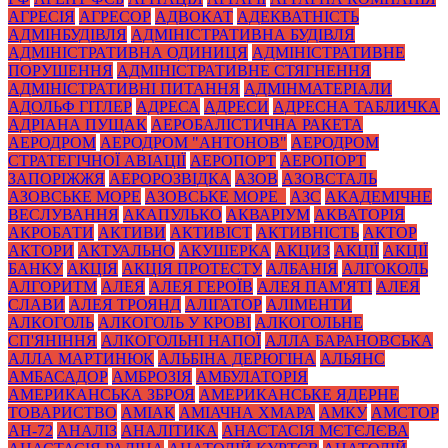
АГРЕСІЯ
АГРЕСОР
АДВОКАТ
АДЕКВАТНІСТЬ
АДМІНБУДІВЛЯ
АДМІНІСТРАТИВНА БУДІВЛЯ
АДМІНІСТРАТИВНА ОДИНИЦЯ
АДМІНІСТРАТИВНЕ
ПОРУШЕННЯ
АДМІНІСТРАТИВНЕ СТЯГНЕННЯ
АДМІНІСТРАТИВНІ ПИТАННЯ
АДМІНМАТЕРІАЛИ
АДОЛЬФ ГІТЛЕР
АДРЕСА
АДРЕСИ
АДРЕСНА ТАБЛИЧКА
АДРІАНА ПУЩАК
АЕРОБАЛІСТИЧНА РАКЕТА
АЕРОДРОМ
АЕРОДРОМ "АНТОНОВ"
АЕРОДРОМ
СТРАТЕГІЧНОЇ АВІАЦІЇ
АЕРОПОРТ
АЕРОПОРТ
ЗАПОРІЖЖЯ
АЕРОРОЗВІДКА
АЗОВ
АЗОВСТАЛЬ
АЗОВСЬКЕ МОРЕ
АЗОВСЬКЕ МОРЕ_
АЗС
АКАДЕМІЧНЕ
ВЕСЛУВАННЯ
АКАПУЛЬКО
АКВАРІУМ
АКВАТОРІЯ
АКРОБАТИ
АКТИВИ
АКТИВІСТ
АКТИВНІСТЬ
АКТОР
АКТОРИ
АКТУАЛЬНО
АКУШЕРКА
АКЦИЗ
АКЦІЇ
АКЦІЇ
БАНКУ
АКЦІЯ
АКЦІЯ ПРОТЕСТУ
АЛБАНІЯ
АЛГОКОЛЬ
АЛГОРИТМ
АЛЕЯ
АЛЕЯ ГЕРОЇВ
АЛЕЯ ПАМ'ЯТІ
АЛЕЯ
СЛАВИ
АЛЕЯ ТРОЯНД
АЛІГАТОР
АЛІМЕНТИ
АЛКОГОЛЬ
АЛКОГОЛЬ У КРОВІ
АЛКОГОЛЬНЕ
СП'ЯНІННЯ
АЛКОГОЛЬНІ НАПОЇ
АЛЛА БАРАНОВСЬКА
АЛЛА МАРТИНЮК
АЛЬБІНА ДЕРЮГІНА
АЛЬЯНС
АМБАСАДОР
АМБРОЗІЯ
АМБУЛАТОРІЯ
АМЕРИКАНСЬКА ЗБРОЯ
АМЕРИКАНСЬКЕ ЯДЕРНЕ
ТОВАРИСТВО
АМІАК
АМІАЧНА ХМАРА
АМКУ
АМСТОР
АН-72
АНАЛІЗ
АНАЛІТИКА
АНАСТАСІЯ МЄТЄЛЄВА