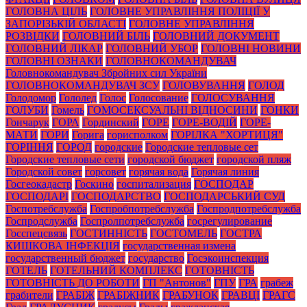
ГОЛОВНА ЦІЛЬ
ГОЛОВНЕ УПРАВЛІННЯ ПОЛІЦІЇ У
ЗАПОРІЗЬКІЙ ОБЛАСТІ
ГОЛОВНЕ УПРАВЛІННЯ
РОЗВІДКИ
ГОЛОВНИЙ БІЛЬ
ГОЛОВНИЙ ДОКУМЕНТ
ГОЛОВНИЙ ЛІКАР
ГОЛОВНИЙ УБОР
ГОЛОВНІ НОВИНИ
ГОЛОВНІ ОЗНАКИ
ГОЛОВНОКОМАНДУВАЧ
Головнокомандувач Збройних сил України
ГОЛОВНОКОМАНДУВАЧ ЗСУ
ГОЛОВУВАННЯ
ГОЛОД
Голодомор
Гололед
Голос
Голосование
ГОЛОСУВАННЯ
ГОЛУБИ
Гомель
ГОМОСЕКСУАЛЬНІ ВІДНОСИНИ
ГОНКИ
Гончарук
ГОРА
Гординский
ГОРЕ
ГОРЕ-ВОДІЙ
ГОРЕ-
МАТИ
ГОРИ
Горига
горисполком
ГОРІЛКА "ХОРТИЦЯ"
ГОРІННЯ
ГОРОД
городские
Городские тепловые сет
Городские тепловые сети
городской бюджет
городской пляж
Городской совет
горсовет
горячая вода
Горячая линия
Госгеокадастр
Госкино
госпитализация
ГОСПОДАР
ГОСПОДАРІ
ГОСПОДАРСТВО
ГОСПОДАРСЬКИЙ СУД
Госпотребслужба
Госпробпотребслужба
Госпродпотребслужба
Госпродслужба
Госпролпотребслужба
госрегулирование
Госспецсвязь
ГОСТИННІСТЬ
ГОСТОМЕЛЬ
ГОСТРА
КИШКОВА ІНФЕКЦІЯ
государственная измена
государственный бюджет
государство
Госэкоинспекция
ГОТЕЛЬ
ГОТЕЛЬНИЙ КОМПЛЕКС
ГОТОВНІСТЬ
ГОТОВНІСТЬ ДО РОБОТИ
ГП "Антонов"
ГПУ
ГРА
грабеж
грабители
ГРАБІЖ
ГРАБІЖНИК
ГРАБУНОК
ГРАВЦІ
ГРАГС