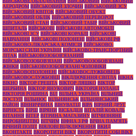
ВІЙСЬКОВЕ ОБЛАДНАННЯ
ВІЙСЬКОВИЙ
ВІЙСЬКОВИЙ
АЕРОДРОМ
ВІЙСЬКОВИЙ ЗЛОЧИН
ВІЙСЬКОВИЙ ЗСУ
ВІЙСЬКОВИЙ КВІТОК
ВІЙСЬКОВИЙ ОБ'ЄКТ
ВІЙСЬКОВИЙ ОБЛІК
ВІЙСЬКОВИЙ ПЕРЕВОРОТ
ВІЙСЬКОВИЙ СТАН
ВІЙСЬКОВИЙ ТАБІР
ВІЙСЬКОВИЙ
ШПИТАЛЬ
ВІЙСЬКОВІ
ВІЙСЬКОВІ АВТОМОБІЛІ
ВІЙСЬКОВІ ЗСУ
ВІЙСЬКОВІ КОРАБЛІ
ВІЙСЬКОВІ
НАВЧАННЯ
ВІЙСЬКОВІ ПОЛОНЕНІ
ВІЙСЬКОВІ РФ
ВІЙСЬКОВО-ЛІКАРСЬКА КОМІСІЯ
ВІЙСЬКОВО-
МОРСЬКІ СИЛИ УКРАЇНИ
ВІЙСЬКОВО-ТРАНСПОРТНИЙ
ЛІТАК
ВІЙСЬКОВОЗОБОВ'ЯЗАНИЙ
ВІЙСЬКОВОЗОБОВ'ЯЗАНІ
ВІЙСЬКОВОЗОБОВ'ЯЗАНІ
ЖІНКИ
ВІЙСЬКОВОЗОБОВ'ЯЗАНІ ЧОЛОВІКИ
ВІЙСЬКОВОПОЛОНЕНІ
ВІЙСЬКОВОСЛУЖБОВЕЦЬ
ВІЙСЬКОВОСЛУЖБОВЦІ
ВІКДЛЮЧЕННЯ СВІТЛА
ВІКНА
ВІКНО
ВІКТОР ГРЕШТА
ВІКТОР ЛЯШКО
ВІКТОР
ЩЕРБИНА
ВІКТОР ЯНУКОВИЧ
ВІКТОРІЯ НУЛАНД
ВІКТОРІЯ РОЩИНА
ВІЛ
ВІЛЬНА УКРАЇНА
ВІЛЬНИЙ
ДОСТУП
ВІЛЬНЮС
ВІЛЬНЯНСЬК
ВІЛЬНЯНСЬКИЙ
РАЙОН
ВІННИЧЧИНА
ВІНУВАТЦІ
ВІРА
ВІРНИЙ ДРУГ
ВІРНІСТЬ
ВІРШ
ВІРЯНИ
ВІСБАДЕН
ВІТАЛІЙ КОВАЛЬ
ВІТАННЯ
ВІТЕР
ВІТРИНА МАГАЗИНУ
ВІТЧИЗНЯНЕ
ВИРОБНИЦТВО
ВІТЧИМ
ВІФНА З РФ
ВІЧНА ПАМ'ЯТЬ
ВІЧНИЙ ПОЛІТ
ВІЯЛОВІ ВІДКЛЮЧЕННЯ
ВКИД
ВКОНТАКТЕ
ВКОРОТИТИ ВІКУ
ВКОРОТИТИ СОБІ ВІКУ