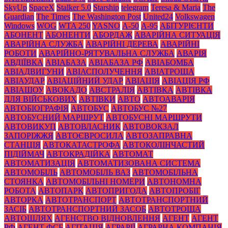
SkyUp
SpaceX
Stalker 5.0
Starship
telegram
Teresa & Maria
The
Guardian
The Times
The Washington Post
United24
Volkswagen
Windows
WOG
WTA 250
YASNO
А-50
А-95
АБІТУРІЄНТИ
АБОНЕНТ
АБОНЕНТИ
АБОРДАЖ
АВАРІЙНА СИТУАЦІЯ
АВАРІЙНА СЛУЖБА
АВАРІЙНІ ДЕРЕВА
АВАРІЙНІ
РОБОТИ
АВАРІЙНО-РЯТУВАЛЬНА СЛУЖБА
АВАРІЯ
АВДІЇВКА
АВІАБАЗА
АВІАБАЗА РФ
АВІАБОМБА
АВІАДВИГУНИ
АВІАСПОЛУЧЕННЯ
АВІАТРОЩА
АВІАУДАР
АВІАЦІЙНИЙ УДАР
АВІАЦІЯ
АВІАЦІЯ РФ
АВІАШОУ
АВОКАДО
АВСТРАЛІЯ
АВТІВКА
АВТІВКА
ДЛЯ ВІЙСЬКОВИХ
АВТІВКИ
АВТО
АВТОАВАРІЯ
АВТОБІОГРАФІЯ
АВТОБУС
АВТОБУС №27
АВТОБУСНИЙ МАРШРУТ
АВТОБУСНІ МАРШРУТИ
АВТОВИКУП
АВТОВЛАСНИК
АВТОВОКЗАЛ
ЗАПОРІЖЖЯ
АВТОЄВРОСИЛА
АВТОЗАПРАВНА
СТАНЦІЯ
АВТОКАТАСТРОФА
АВТОКОЛІНЧАСТИЙ
ПІДІЙМАЧ
АВТОКРАДІЙКА
АВТОМАТ
АВТОМАТИЗАЦІЯ
АВТОМАТИЗОВАНА СИСТЕМА
АВТОМОБІЛЬ
АВТОМОБІЛЬ ВАЗ
АВТОМОБІЛЬНА
СТОЯНКА
АВТОМОБІЛЬНІ НОМЕРИ
АВТОНОМНА
РОБОТА
АВТОПАРК
АВТОПРИГОДА
АВТОПРОБІГ
АВТОРКА
АВТОТРАНСПОРТ
АВТОТРАНСПОРТНИЙ
ЗАСІБ
АВТОТРАНСПОРТНИЙ ЗАСОБ
АВТОТРОЩА
АВТОШЛЯХ
АГЕНСТВО ВІДНОВЛЕННЯ
АГЕНТ
АГЕНТ
РФ
АГЕНТ ФСБ
АГІТАЦІЯ
АГРАРІЇ
АГРАРНА КОМПАНІЯ