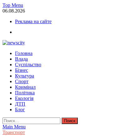
Skip
Top Menu
to
06.08.2026
content
Реклама на сайте
facebook
NewsCity — свежие новости Запорожья сегодня
Головна
Новости Запорожья и Запорожской области сегодня. События
Влада
Запорожья, коррупция, политика, дтп, новости спорта
Суспільство
Бізнес
Культура
Спорт
Кримінал
Політика
Екологія
ДТП
Блог
Найти:
Main Menu
Транспорт