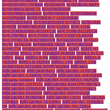
ВІДПОВІДАЛЬНИЙ
ВІДПОВІДАЛЬНІСТЬ
ВІДПОВІДІ
ВІДПОВІДНІ СЛУЖБИ
ВІДПОВІДЬ
ВІДПОВІДЬ МЕРУ
ВІДПОВІПАЛЬНІСТЬ
ВІДПОВЛЕННЯ
ВІДПОЧИВАЛЬНИКИ
ВІДПОЧИНОК
ВІДПОЧИНОК
ЗАПОРІЖЖЯ
ВІДПОЧІНОК У ЗАПОРІЖЖІ
ВІДПРАВЛЕННЯ
ВІДПРАВЛЕННЯ ПОТЯГА
ВІДРАДНЕ
ВІДРИВ
ВІДРЯДЖЕННЯ
ВІДСТАВКА
ВІДСТАНЬ
ВІДСТОЮВАННЯ ІНТЕРЕСІВ
ВІДСТОЯВ ІНТЕРЕСИ
ВІДСТРОЧКА
ВІДСУТНІСТЬ
ВІДСУТНІСТЬ ВОДИ
ВІДСУТНІСТЬ ДОКУМЕНТІВ
ВІДХИЛЕННЯ
ВІДХОД
ВОДИ
ВІДХОДИ
ВІДЧИНИВ ДВЕРІ
ВІДЧУЖЕННЯ
ВІДЧУТТЯ
ВІДШКОДУВАННЯ
ВІЗА
ВІЗИТ
ВІЗИТ ДО
УКРАЇНИ
ВІЗНА З РФ
ВІЗОВИЙ РЕЖИМ
ВІЗЬКА БУХТА
ВІЙГА
Війна
ВІЙНА В РФ
ВІЙНА В УКРАЇНЕ
ВІЙНА В
УКРАЇНІ
ВІЙНА В УКРАНІ
ВІЙНА З РФ
ВІЙНА З РФ
ПОВНОМАСШТАБНЕ ВТОРГНЕННЯ
ВІЙСЬКА
ВІЙСЬККОМ
ВІЙСЬККОМАТ
ВІЙСЬКОВА АГРЕСІЯ
ВІЙСЬКОВА АДМІНІСТРАЦІЯ
ВІЙСЬКОВА АМУНІЦІЯ
військова допомога
ВІЙСЬКОВА ДОПОМОГА УКРАЇНІ
ВІЙСЬКОВА ЗАГРОЗА
ВІЙСЬКОВА КОНТРРОЗВІДКА
ВІЙСЬКОВА ОПЕРАЦІЯ
ВІЙСЬКОВА ПІДГОТОВКА
ВІЙСЬКОВА ПОЛІЦІЯ
ВІЙСЬКОВА ПРОДУКЦІЯ
ВІЙСЬКОВА РОЗВІДКА
ВІЙСЬКОВА СИЛА
ВІЙСЬКОВА
СЛУЖБА
ВІЙСЬКОВА ТЕХНІКА
ВІЙСЬКОВА ТЕХНІКА
РФ
ВІЙСЬКОВА ФОРМА
ВІЙСЬКОВА ЧАСТИНА