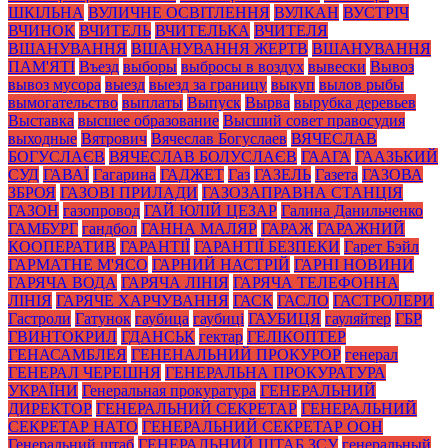
ШКІЛЬНА
ВУЛИЧНЕ ОСВІТЛЕННЯ
ВУЛКАН
ВУСТРІЧ
ВЧИНОК
ВЧИТЕЛЬ
ВЧИТЕЛЬКА
ВЧИТЕЛЯ
ВШАНУВАННЯ
ВШАНУВАННЯ ЖЕРТВ
ВШАНУВАННЯ
ПАМ'ЯТІ
Въезд
выборы
выбросы в воздух
вывески
Вывоз
вывоз мусора
выезд
выезд за границу
выкуп
вылов рыбы
вымогательство
выплаты
Выпуск
Вырва
вырубка деревьев
Выставка
высшее образование
Высший совет правосудия
выходные
Вятрович
Вячеслав Богуслаев
ВЯЧЕСЛАВ
БОГУСЛАЄВ
ВЯЧЕСЛАВ БОЛУСЛАЄВ
ГААГА
ГААЗЬКИЙ
СУД
ГАВАЇ
Гагарина
ГАДЖЕТ
Газ
ГАЗЕЛЬ
Газета
ГАЗОВА
ЗБРОЯ
ГАЗОВІ ПРИЛАДИ
ГАЗОЗАПРАВНА СТАНЦІЯ
ГАЗОН
газопровод
ГАЙ ЮЛІЙ ЦЕЗАР
Галина Данильченко
ГАМБУРГ
гандбол
ГАННА МАЛЯР
ГАРАЖ
ГАРАЖНИЙ
КООПЕРАТИВ
ГАРАНТІЇ
ГАРАНТІЇ БЕЗПЕКИ
Гарет Бэйл
ГАРМАТНЕ М'ЯСО
ГАРНИЙ НАСТРІЙ
ГАРНІ НОВИНИ
ГАРЯЧА ВОДА
ГАРЯЧА ЛІНІЯ
ГАРЯЧА ТЕЛЕФОННА
ЛІНІЯ
ГАРЯЧЕ ХАРЧУВАННЯ
ГАСК
ГАСЛО
ГАСТРОЛЕРИ
Гастроли
Гатунок
гаубица
гаубиці
ГАУБИЦЯ
гауляйтер
ГБР
ГВИНТОКРИЛ
ГДАНСЬК
гектар
ГЕЛІКОПТЕР
ГЕНАСАМБЛЕЯ
ГЕНЕНАЛЬНИЙ ПРОКУРОР
генерал
ГЕНЕРАЛ ЧЕРЕШНЯ
ГЕНЕРАЛЬНА ПРОКУРАТУРА
УКРАЇНИ
Генеральная прокуратура
ГЕНЕРАЛЬНИЙ
ДИРЕКТОР
ГЕНЕРАЛЬНИЙ СЕКРЕТАР
ГЕНЕРАЛЬНИЙ
СЕКРЕТАР НАТО
ГЕНЕРАЛЬНИЙ СЕКРЕТАР ООН
Генеральний штаб
ГЕНЕРАЛЬНИЙ ШТАБ ЗСУ
генеральный