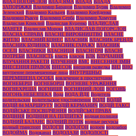
ВЛАД ПОГОРЄЛОВ
ВЛАД ЯМА
ВЛАДА
ВЛАДА
ЗАПОРІЖЖЯ
Владимир Баранов
Владимир Буряк
Владимир
Зеленский
Владимир Кальцев
Владимир Крейденко
Владимир Рыкун
Владимир Серба
Владимир Хомутов
Владислав Криклий
Владислав Куценко
ВЛАДИСЛАВ
МАНГЕР
Владислав Мороко
ВЛАДИСЛАВ ПОГОРЄЛОВ
ВЛАСНА СПРАВА
ВЛАСНЕ ВИРОБНИЦТВО
ВЛАСНЕ
ЖИТЛО
ВЛАСНИЙ БІЗНЕС
ВЛАСНИК
ВЛАСНИК БРЕНДУ
ВЛАСНИК БУДИНКУ
ВЛАСНИК ГАРАЖУ
ВЛАСНИК
ОСЕЛІ
ВЛАСНИКИ
ВЛАСНИЦЯ
ВЛАСНІ ОЧІ
ВЛАСНІ
ПОТРЕБИ
ВЛАСНІСТЬ
власть
власюк
ВЛК
ВЛУЧАННЯ
ВЛУЧАННЯ РАКЕТИ
ВЛУЧЕННЯ
ВМС
ВНЕСЕННЯ ЗМІН
ВНЕСЕННЯ ПРАВОК
ВНЕСОК
внешняя разведка
ВНЗ
ВНО
внутренне перемещенные лица
ВНУТРІШНЬО
ПЕРЕМІЩЕНА ОСОБА
вовлечение в проституцию
ВОГНЕБЕРЦІ
ВОГНЕБОРЦІ
ВОГНЕВЕ УРАЖЕННЯ
ВОГНЕХРЕЩА
ВОГНИЩЕ
ВОГНЯНИЙ ДОЩ
ВОГОНЬ
ВОГОНЬ НЕБЕЗПЕКА
Вода
ВОДА ЙДЕ
Водитель
водительские
водительское удостоверение
ВОДІЇ
ВОДІЙ
ВОДІЙ 84 МАРШРУТУ
ВОДІЙ КЕРМАНИЧ
ВОДІЙ ТАКСІ
ВОДІЙСЬКЕ ПОСВІДЧЕННЯ
ВОДІЙСЬКІ ПРАВА
ВОДІННЯ
ВОДІННЯ НА ПІДПИТКУ
водная полиция
ВОДНИЙ БАЛАНС
ВОДНИЙ ПОТІК
водные ресурсы
водный транспорт
ВОДОГІН
ВОДОГОН
водоем
водозабор
ВОДОЙМА
Водоканал
ВОДОЛАЗИ
ВОДОЛОСТІ