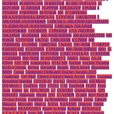
ЧЕРВНЯ
30 ВЕРЕСНЯ
30 КВІТНЯ
30 ЛИСТОПАДА
31
БЕРЕЗНЯ
31 ЛИПНЯ
35-РІЧЧЯ
4 РЕАКТОР
4 РОКИ
4
ТРАВНЯ
4 ЧЕРВНЯ
40 РОКІВ
400
47 ОКРЕМА
МЕХАНІЗОВАНА БРИГАДА
5 ГРУДНЯ
5 ЖОВТНЯ
5
ЛІКАРНЯ ЗАПОРІЖЖЯ
5 МІСЬКА ЛІКАРНЯ ЕКСТРЕНОЇ
ТА ШВИДКОЇ ДОПОМОГИ
5 МІСЬКА ЛІКАРНЯ
ЗАПОРІЖЖЯ
5 ПОВЕРХ
5 ТРАВНЯ
5-ТА ДИТЯЧА
ЛІКАРНЯ
50 ОБМІН
500 ДНІВ ВІЙНИ
500 КІЛОМЕТРІВ
500
РОКІВ
6 ГРУДНЯ
6 КЛАС
6 МІСЯЦІВ
6 СІЧНЯ
600
ГРИВЕНЬ
65 ОМБР
7 КВІТНЯ
7 КЛАС
700 ДНІВ
77 ОКРУГ
8 ВЕРЕСНЯ
8 СЕРПНЯ
8 ТРАВНЯ
800 ДНІВ ВІЙНИ
800+
81
ШКОЛА
9 БЕРЕЗНЯ
9 ГРУДНЯ
9 ЛИСТОПАДА
9 СЕРПНЯ
9 ТРАВНЯ
900 ДНІВ
96 МАРШРУТ
ABBA
Akıncı
AS-24
Killjoy
ASC 890
AstraZeneca
ATACMS
Auchan
Auchan Україна
BAD-2 robotic
Baykar
Bayraktar
Beatles
Black Нawk
Bloomberg
BMW
Caesar
Cambridge Dedicated Teacher Awards 2025
Challenger
City Mall
Clinton Global Citizen Award
Cobra
Common
Reporting Standart
COVID-19
DAAD
David Guetta
DJI Mavic
DJI Mavic 3
EcoFlow
EES
ETIAS
F-16
Facebook
FLiRT
Food
Train
Forbes
fpv
FPV-ДРОН
G7
GEPARD
Global Spirits
GPS
HIMARS
Instagram
iPhone
ISW
IT-АРМІЯ
IT-збій
Jerry Heil &
Alyona Alyona
Kızılelma
La Repubblica
Leopard
Lexus
Lifecell
Makarov
Mercedes
Mаil.гu
NASA
NASAMS
Omicron
Patriot
Poseidon
READOVKA
Ready to Fight
Reikartz
RENAULT
S.T.A.L.K.E.R
Saab 340
Save Ukraine
SCALP
Skoda Octavia