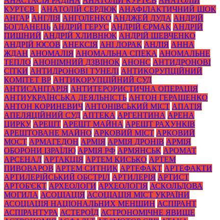
АНАСТАСІЯ РАДІНА
АНАТОЛІЙ КУРТЄВ
АНАТОЛІЙ
КУРТЄВ_
АНАТОЛІЙ СЕРДЮК
АНАФІЛАКТИЧНИЙ ШОК
АНГАР
АНГЛІЯ
АНГОЛЕНКО
АНДЖЕЙ ДУДА
АНДРІЙ
БОГДАНЕЦЬ
АНДРІЙ ГЕРУС
АНДРІЙ ЄРМАК
АНДРІЙ
ПИШНИЙ
АНДРІЙ ХЛИВНЮК
АНДРІЙ ШЕВЧЕНКО
АНДРІЙ ЮСОВ
АНЕКСІЯ
АНІ ЛОРАК
АНЛІЯ
АННА
ЖДАН
АНОМАЛІЯ
АНОМАЛЬНА СПЕКА
АНОМАЛЬНЕ
ТЕПЛО
АНОНІМНИЙ ДЗВІНОК
АНОНС
АНТИДРОНОВІ
СІТКИ
АНТИДРОНОВІ ТУНЕЛІ
АНТИКОРУПЦІЙНИЙ
КОМІТЕТ ВР
АНТИКОРУПЦІЙНИЙ СУД
АНТИСАНІТАРІЯ
АНТИТЕРОРИСТИЧНА ОПЕРАЦІЯ
АНТИУКРАЇНСЬКА ДЕЯЛЬНІСТЬ
АНТОН ГЕРАЩЕНКО
АНТОН КОРИНЕВИЧ
АНТОНІВСЬКИЙ МІСТ
АПАТІЯ
АПЕЛЯЦІЙНИЙ СУД
АПТЕКА
АРГЕНТИНА
АРЕНА
ЦИРКУ
АРЕШТ
АРЕШТ МАЙНА
АРЕШТ РАХУНКІВ
АРЕШТОВАНЕ МАЙНО
АРКОВИЙ МІСТ
АРКОВИЙ
МОСТ
АРМАГЕДОН
АРМІЯ
АРМІЯ ДРОНІВ
АРМІЯ
ОБОРОНИ ІЗРАЇЛЮ
АРМІЯ РФ
АРМЯНСЬК
АРОМАТ
АРСЕНАЛ
АРТАКЦІЯ
АРТЕМ КИСЬКО
АРТЕМ
ПИВОВАРОВ
АРТЕМ СИТНИК
АРТЕФАКТ
АРТЕФАКТИ
АРТИЛЕРІЙСЬКИЙ ОБСТРІЛ
АРТИЛЕРІЯ
АРТИСТ
АРТОБ'ЄКТ
АРХЕОЛОГИ
АРХЕОЛОГІЯ
АСКОЛЬДОВА
МОГИЛА
АСОЦІАЦІЯ
АСОЦІАЦІЯ МІСТ УКРАЇНИ
АСОЦІАЦІЯ НАЦІОНАЛЬНИХ МЕНШИН
АСПІРАНТ
АСПІРАНТУРА
АСТЕРОЇД
АСТРОНОМІЧНЕ ЯВИЩЕ