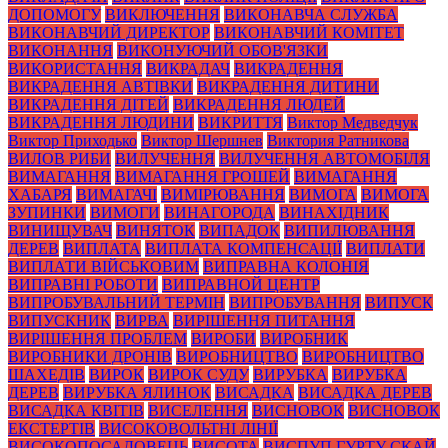
ДОПОМОГУ
ВИКЛЮЧЕННЯ
ВИКОНАВЧА СЛУЖБА
ВИКОНАВЧИЙ ДИРЕКТОР
ВИКОНАВЧИЙ КОМІТЕТ
ВИКОНАННЯ
ВИКОНУЮЧИЙ ОБОВ'ЯЗКИ
ВИКОРИСТАННЯ
ВИКРАДАЧ
ВИКРАДЕННЯ
ВИКРАДЕННЯ АВТІВКИ
ВИКРАДЕННЯ ДИТИНИ
ВИКРАДЕННЯ ДІТЕЙ
ВИКРАДЕННЯ ЛЮДЕЙ
ВИКРАДЕННЯ ЛЮДИНИ
ВИКРИТТЯ
Виктор Медведчук
Виктор Приходько
Виктор Шершнев
Виктория Ратникова
ВИЛОВ РИБИ
ВИЛУЧЕННЯ
ВИЛУЧЕННЯ АВТОМОБІЛЯ
ВИМАГАННЯ
ВИМАГАННЯ ГРОШЕЙ
ВИМАГАННЯ
ХАБАРЯ
ВИМАГАЧІ
ВИМІРЮВАННЯ
ВИМОГА
ВИМОГА
ЗУПИНКИ
ВИМОГИ
ВИНАГОРОДА
ВИНАХІДНИК
ВИНИЩУВАЧ
ВИНЯТОК
ВИПАДОК
ВИПИЛЮВАННЯ
ДЕРЕВ
ВИПЛАТА
ВИПЛАТА КОМПЕНСАЦІЇ
ВИПЛАТИ
ВИПЛАТИ ВІЙСЬКОВИМ
ВИПРАВНА КОЛОНІЯ
ВИПРАВНІ РОБОТИ
ВИПРАВНОЙ ЦЕНТР
ВИПРОБУВАЛЬНИЙ ТЕРМІН
ВИПРОБУВАННЯ
ВИПУСК
ВИПУСКНИК
ВИРВА
ВИРІШЕННЯ ПИТАННЯ
ВИРІШЕННЯ ПРОБЛЕМ
ВИРОБИ
ВИРОБНИК
ВИРОБНИКИ ДРОНІВ
ВИРОБНИЦТВО
ВИРОБНИЦТВО
ШАХЕДІВ
ВИРОК
ВИРОК СУДУ
ВИРУБКА
ВИРУБКА
ДЕРЕВ
ВИРУБКА ЯЛИНОК
ВИСАДКА
ВИСАДКА ДЕРЕВ
ВИСАДКА КВІТІВ
ВИСЕЛЕННЯ
ВИСНОВОК
ВИСНОВОК
ЕКСТЕРТІВ
ВИСОКОВОЛЬТНІ ЛІНІЇ
ВИСОКОПОСАДОВЕЦЬ
ВИСОТА
ВИСПУП ГУРТУ СКАЙ