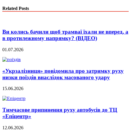
Related Posts
Ви колись бачили щоб трамваї їхали не вперед, а
в протилежному напрямку? (ВІДЕО)
01.07.2026
«Укрзалізниця» повідомила про затримку руху
низки поїздів внаслідок масованого удару
15.06.2026
Тимчасове припинення руху автобусів до ТЦ
«Епіцентр»
12.06.2026